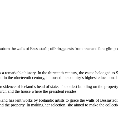
​‌‍​‌‌‍‌ ‌‍‌‌​ ‍ ‌ ​​‌‍​‌‌ ‌​‌‍‍​​ ‌‌ ​​‌‍​‌‌‍‌ ‌‍‌‌‌​​‍‌ ‌‌‌‍‍‌‌‍ ​‌‍‌​‌‍‌‌‌ ​‍​‍‌‌​ ‌‌‌​​‍‌‌ ‌‍‍ ‌‍‌‌‌ ‍‌​‍‌‌​ ​ ‌​‌​​‍‌‌​ ​ ‌​‌​​‍‌‌​ ​‍​ ​‍‌‍‌​‌‍​‌‌‍​‌​ ‌​​ ​ ​ ‌‌‌‍‌​‌‍‌‍​ ‌‌​ ‌‌​ ​​​ ‍​​‍‌‌​ ​‍​ ​‍​‍‌‌​ ‌‌‌​‌​​‍ ‍‌‍​ ‌‍​‌‌‍ ​‌‍ ​‌‌‌​‌‍ ‌​​‌‌‍​ ‌ ‌​‌‍‍‌‌‍ ‌‍ ‍​‍ ‍‌‍‌​‌‍‌‌‌ ​ ‌‍​ ‌ ​‍‌‍‍‌‌ ​​‌ ‌​‌‍‍‌‌‍ ‌‍ ‍​ ‌‍​‍‌‍​‌‌ ​ ‌‍‌‌‌‌‌‌‌ ​‍‌‍ ​​ ‌‌‍‍​‌ ‌​‌ ‌​‌ ​​‌ ​ ​‍‌‌​ ​‍‌​‌‍​‍‌‌​ ​‍‌​‌‍‌‍‌‍‌‍ ‌ ​‍‌ ​ ‌‍‌‌‌ ‌​‌‍‍‌​‍ ‌‌‍‍‌‌ ​ ‌‍ ​‌‍​‌‌‍ ‍‌‍‌​‌ ​ ​‍ ‍‌ ‌‍‌‍‌‌‌ ​‍‌‍​ ‌‍‌‌‌‍ ​​‍ ‍‌‍​‌‌ ​​‌ ​​​‍‌‌​ ​‍‌​‌‍‌ ​ ‌ ‌​‌ ‌‌‌‍‌​‌‍‍‌‌‍ ​‍‌‍‌‍‍‌‌‍‌​​ ‌‌‍​ ‌‍​‍​ ‌​‌‍‌‌​ ​ ‌‍​‌‌‍​ ‌‍​‍​‍ ‌​ ‌‍​ ‍​​ ​‍​ ​ ​‍ ‌​ ‌​‌‍​ ​ ‌​​ ‌​​‍ ‌​ ‍​‌‍​‍‌‍‌​‌‍‌‌​‍ ‌​ ​‌‌‍​‌‌‍​‌‌‍​‍‌‍‌‌​ ‍‌​ ​‌‌‍​‌​ ‍‌‌‍‌‍‌‍​‌​ ​ ​‍‌‍‌ ‌​‌ ‍‌‌ ​​‌‍‌‌​ ‌‌ ​​‌‍​‌‌‍‌ ‌‍‌‌​‍‌‍‌ ​​‌‍​‌‌ ‌​‌‍‍​​ ‌‌ ​​‌‍​‌‌‍‌ ‌‍‌‌‌​​‍‌ ‌‌
a remarkable history. In the thirteenth century, the estate belonged to S
​‍‌‌​ ​‍​ ​‍​‍‌‌​ ‌‌‌​‌​​‍ ‍‌‍​ ‌‍‍​‌‍‍‌‌‍ ​‌‍‌​‌ ​‍‌‍‌‌‌‍ ‍​‍‌‌​ ‌‌‌​​‍‌‌ ‌‍‍ ‌‍‌‌‌ ‍‌​‍‌‌​ ​ ‌​‌​​‍‌‌​ ​ ‌​‌​​‍‌‌​ ​‍​ ​‍​ ‌‌​ ‌ ‌‍​‍‌‍​ ‌‍‌​​ ‌‌​ ‌‍‌‍​‌‌‍‌‌‌‍‌‌​ ‍​‌‍‌‍​‍‌‌​ ​‍​ ​‍​‍‌‌​ ‌‌‌​‌​​‍ ‍‌ ‌​‌‍‌‌‌ ‍​‌ ‌​​ ‌‍​‍‌‍​‌‌ ​ ‌‍‌‌‌‌‌‌‌ ​‍‌‍ ​​ ‌‌‍‍​‌ ‌​‌ ‌​‌ ​​‌ ​ ​‍‌‌​ ​‍‌​‌‍​‍‌‌​ ​‍‌​‌‍‌‍‌‍‌‍ ‌ ​‍‌ ​ ‌‍‌‌‌ ‌​‌‍‍‌​‍ ‌‌‍‍‌‌ ​ ‌‍ ​‌‍​‌‌‍ ‍‌‍‌​‌ ​ ​‍ ‍‌ ‌‍‌‍‌‌‌ ​‍‌‍​ ‌‍‌‌‌‍ ​​‍ ‍‌‍​‌‌ ​​‌ ​​​‍‌‌​ ​‍‌​‌‍‌ ​ ‌ ‌​‌ ‌‌‌‍‌​‌‍‍‌‌‍ ​‍‌‍‌‍‍‌‌‍‌​​ ‌‌‍​ ‌‍​‍​ ‌​‌‍‌‌​ ​ ‌‍​‌‌‍​ ‌‍​‍​‍ ‌​ ‌‍​ ‍​​ ​‍​ ​ ​‍ ‌​ ‌​‌‍​ ​ ‌​​ ‌​​‍ ‌​ ‍​‌‍​‍‌‍‌​‌‍‌‌​‍ ‌​ ​‌‌‍​‌‌‍​‌‌‍​‍‌‍‌‌​ ‍‌​ ​‌‌‍​‌​ ‍‌‌‍‌‍‌‍​‌​ ​ ​‍‌‍‌ ‌​‌ ‍‌‌ ​​‌‍‌‌​ ‌‌ ​​‌‍​‌‌‍‌ ‌‍‌‌​‍‌‍‌ ​​‌‍​‌‌ ‌​‌‍‍​​ ‌‌ ​​‌‍​‌‌‍‌ ‌‍‌‌‌​​‍‌ ‌‌‌‍‍‌‌‍ ​‌‍‌​‌‍‌‌‌ ​‍​‍‌‌​ ‌‌‌​​‍‌‌ ‌‍‍ ‌‍‌‌‌ ‍‌​‍‌‌​ ​ ‌​‌​​‍‌‌​ ​ ‌​‌​​‍‌‌​ ​‍​ ​‍‌‍‌​‌‍​‌‌‍​‌​ ‌​​ ​ ​ ‌‌‌‍‌​‌‍‌‍​ ‌‌​ ‌‌​ ​​​ ‍​​‍‌‌​ ​‍​ ​‍​‍‌‌​ ‌‌‌​‌​​‍ ‍‌‍​ ‌‍ ‌‍ ‍‌ ‌​‌‍‌‌‌‍ ‍‌ ‌​​‍‌‌​ ‌‌‌​​‍‌‌ ‌‍‍ ‌‍‌‌‌ ‍‌​‍‌‌​ ​ ‌​‌​​‍‌‌​ ​ ‌​‌​​‍‌‌​ ​‍​ ​‍​ ‌ ​ ‍​​ ​‌​ ​​​ ​​‌‍‌‍​ ‍‌​ ​‍​ ‍​‌‍​ ‌‍‌‍‌‍‌​​‍‌‌​ ​‍​ ​‍​‍‌‌​ ‌‌‌​‌​​‍ ‍‌‍​ ‌‍‍​‌‍‍‌‌‍ ​‌‍‌​‌ ​‍‌‍‌‌‌‍ ‍​‍‌‌​ ‌‌‌​​‍‌‌ ‌‍‍ ‌‍‌‌‌ ‍‌​‍‌‌​ ​ ‌​‌​​‍‌‌​ ​ ‌​‌​​‍‌‌​ ​‍​ ​‍​ ‌‌​ ‌ ‌‍​‍‌‍​
l residence of Iceland’s head of state. The oldest building on the proper
‌‌‍‌‌‌‍‌‌​ ‍​‌‍‌‍​‍‌‌​ ​‍​ ​‍​‍‌‌​ ‌‌‌​‌​​‍ ‍‌ ‌​‌‍‌‌‌ ‍​‌ ‌​​ ‌‍​‍‌‍​‌‌ ​ ‌‍‌‌‌‌‌‌‌ ​‍‌‍ ​​ ‌‌‍‍​‌ ‌​‌ ‌​‌ ​​‌ ​ ​‍‌‌​ ​‍‌​‌‍​‍‌‌​ ​‍‌​‌‍‌‍‌‍‌‍ ‌ ​‍‌ ​ ‌‍‌‌‌ ‌​‌‍‍‌​‍ ‌‌‍‍‌‌ ​ ‌‍ ​‌‍​‌‌‍ ‍‌‍‌​‌ ​ ​‍ ‍‌ ‌‍‌‍‌‌‌ ​‍‌‍​ ‌‍‌‌‌‍ ​​‍ ‍‌‍​‌‌ ​​‌ ​​​‍‌‌​ ​‍‌​‌‍‌ ​ ‌ ‌​‌ ‌‌‌‍‌​‌‍‍‌‌‍ ​‍‌‍‌‍‍‌‌‍‌​​ ‌‌‍​ ‌‍​‍​ ‌​‌‍‌‌​ ​ ‌‍​‌‌‍​ ‌‍​‍​‍ ‌​ ‌‍​ ‍​​ ​‍​ ​ ​‍ ‌​ ‌​‌‍​ ​ ‌​​ ‌​​‍ ‌​ ‍​‌‍​‍‌‍‌​‌‍‌‌​‍ ‌​ ​‌‌‍​‌‌‍​‌‌‍​‍‌‍‌‌​ ‍‌​ ​‌‌‍​‌​ ‍‌‌‍‌‍‌‍​‌​ ​ ​‍‌‍‌ ‌​‌ ‍‌‌ ​​‌‍‌‌​ ‌‌ ​​‌‍​‌‌‍‌ ‌‍‌‌​‍‌‍‌ ​​‌‍​‌‌ ‌​‌‍‍​​ ‌‌ ​​‌‍​‌‌‍‌ ‌‍‌‌‌​​‍‌ ‌‌‌‍‍‌‌‍ ​‌‍‌​‌‍‌‌‌ ​‍​‍‌‌​ ‌‌‌​​‍‌‌ ‌‍‍ ‌‍‌‌‌ ‍‌​‍‌‌​ ​ ‌​‌​​‍‌‌​ ​ ‌​‌​​‍‌‌​ ​‍​ ​‍‌‍‌​‌‍​‌‌‍​‌​ ‌​​ ​ ​ ‌‌‌‍‌​‌‍‌‍​ ‌‌​ ‌‌​ ​​​ ‍​​‍‌‌​ ​‍​ ​‍​‍‌‌​ ‌‌‌​‌​​‍ ‍‌‍​ ‌‍ ‌‍ ‍‌ ‌​‌‍‌‌‌‍ ‍‌ ‌​​‍‌‌​ ‌‌‌​​‍‌‌ ‌‍‍ ‌‍‌‌‌ ‍‌​‍‌‌​ ​ ‌​‌​​‍‌‌​ ​ ‌​‌​​‍‌‌​ ​‍​ ​‍​ ‌‌​ ‌ ​ ‍​​ ‌‍​ ‌‌​ ‍​‌‍‌‍​ ‍​​ ‍‌‌‍​‍​ ‌‌​ ‍​​‍‌‌​ ​‍​ ​‍​‍‌‌​ ‌‌‌​‌​​‍ ‍‌‍​ ‌‍‍​‌‍‍‌‌‍ ​‌‍‌​‌ ​‍‌‍‌‌‌‍ ‍​‍‌‌​ ‌‌‌​​‍‌‌ ‌‍‍ ‌‍‌‌‌ ‍‌​‍‌‌​ ​ ‌​‌​​‍‌‌​ ​ ‌​‌​​‍‌‌​ ​‍​ ​‍​ ‌‌​ ‌ ‌‍​‍‌‍​ ‌‍‌​​ ‌‌​ ‌‍‌‍​‌‌‍‌‌‌‍‌‌​ ‍​‌‍‌‍​‍‌‌​ ​‍​ ​‍​‍‌‌​ ‌‌‌​‌​​‍ ‍‌ ‌​‌‍‌‌‌ ‍​‌ ‌​​‍‌‍‌ ​​‌‍‌‌‌ ​‍‌ ​ ‌ ​​‌‍‌‌‌‍​ ‌ ‌​‌‍‍‌‌ ‌‍‌‍‌‌​ ‌‌ ​​‌ ‌‌‌‍​‍‌‍ ​‌‍‍‌‌ ​ ‌‍‍​‌‍‌‌‌‍‌​​‍​‍‌ ‌
land has lent works by Icelandic artists to grace the walls of Bessastað
d the property. In making her selection, she aimed to make the collect