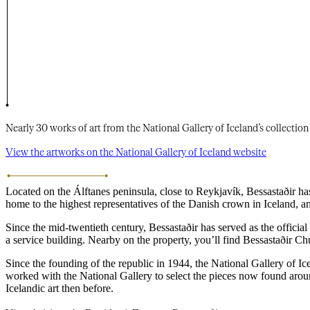
Nearly 30 works of art from the National Gallery of Iceland’s collection adorn the walls of Bessastaðir, offering guests from near and far a glimpse into the history of Icelandic art.​​​​‌ ‍ ​‍​‍‌‍ ‌ ​‍‌‍‍‌‌‍‌ ‌‍‍‌‌‍ ‍​‍​‍​ ‍‍​‍​‍‌ ​ ‌‍​‌‌‍ ‍‌‍‍‌‌ ‌​‌ ‍‌​‍ ‍‌‍‍‌‌‍ ​‍​‍​‍ ​​‍​‍‌‍‍​‌ ​‍‌‍‌‌‌‍‌‍​‍​‍​ ‍‍​‍​‍‌‍‍​‌ ‌​‌ ‌​‌ ​​‌ ​ ​‍ ​‍ ‌‍‌‍‌‍ ‌ ​‍‌ ​ ‌‍‌‌‌ ‌​‌‍‍‌​‍ ‌‌‍‍‌‌ ​ ‌‍ ​‌‍​‌‌‍ ‍‌‍‌​‌ ​ ​‍ ‍‌ ‌‍‌‍‌‌‌ ​‍‌‍​ ‌‍‌‌‌‍ ​​‍ ‍‌‍​‌‌ ​​‌ ​​​‍ ‌ ​ ‌ ‌​‌ ‌‌‌‍‌​‌‍‍‌‌‍ ​‍ ‌‍‍‌‌‍ ‍‌ ‌​‌‍‌‌‌‍ ‍‌ ‌​​‍ ‌‍‌‌‌‍‌​‌‍‍‌‌ ‌​​‍ ‌‍ ‌‌‍ ‌‍‌​‌‍‌‌​ ‌‌ ​​‌ ​‍‌‍‌‌‌ ​ ‌‍‌‌‌‍ ‍‌ ‌​‌‍​‌‌ ‌​‌‍‍‌‌‍ ‌‍ ‍​ ‍ ‌‍‍‌‌‍‌​​ ‌‌‍​ ‌‍​‍​ ‌​‌‍‌‌​ ​ ‌‍​‌‌‍​ ‌‍​‍​‍ ‌​ ‌‍​ ‍​​ ​‍​ ​ ​‍ ‌​ ‌​‌‍​ ​ ‌​​ ‌​​‍ ‌​ ‍​‌‍​‍‌‍‌​‌‍‌‌​‍ ‌​ ​‌‌‍​‌‌‍​‌‌‍​‍‌‍‌‌​ ‍‌​ ​‌‌‍​‌​ ‍‌‌‍‌‍‌‍​‌​ ​ ​ ‍ ‌ ‌​‌ ‍‌‌ ​​‌‍‌‌​ ‌‌ ​
View the artworks on the National Gallery of Iceland website​​​​‌ ‍ ​‍​‍‌‍ ‌ ​‍‌‍‍‌‌‍‌ ‌‍‍‌‌‍ ‍​‍​‍​ ‍‍​‍​‍‌ ​ ‌‍​‌‌‍ ‍‌‍‍‌‌ ‌​‌ ‍‌​‍ ‍‌‍‍‌‌‍ ​‍​‍​‍ ​​‍​‍‌‍‍​‌ ​‍‌‍‌‌‌‍‌‍​‍​‍​ ‍‍​‍​‍‌‍‍​‌ ‌​‌ ‌​‌ ​​‌ ​ ​‍ ​‍ ‌‍‌‍‌‍ ‌ ​‍‌ ​ ‌‍‌‌‌ ‌​‌‍‍‌​‍ ‌‌‍‍‌‌ ​ ‌‍ ​‌‍​‌‌‍ ‍‌‍‌​‌ ​ ​‍ ‍‌ ‌‍‌‍‌‌‌ ​‍‌‍​ ‌‍‌‌‌‍ ​​‍ ‍‌‍​‌‌ ​​‌ ​​​‍ ‌ ​ ‌ ‌​‌ ‌‌‌‍‌​‌‍‍‌‌‍ ​‍ ‌‍‍‌‌‍ ‍‌ ‌​‌‍‌‌‌‍ ‍‌ ‌​​‍ ‌‍‌‌‌‍‌​‌‍‍‌‌ ‌​​‍ ‌‍ ‌‌‍ ‌‍‌​‌‍‌‌​ ‌‌ ​​‌ ​‍‌‍‌‌‌ ​ ‌‍‌‌‌‍ ‍‌ ‌​‌‍​‌‌ ‌​‌‍‍‌‌‍ ‌‍ ‍​ ‍ ‌‍‍‌‌‍‌​​ ‌‌‍​ ‌‍​‍​ ‌​‌‍‌‌​ ​ ‌‍​‌‌‍​ ‌‍​‍​‍ ‌​ ‌‍​ ‍​​ ​‍​ ​ ​‍ ‌​ ‌​‌‍​ ​ ‌​​ ‌​​‍ ‌​ ‍​‌‍​‍‌‍‌​‌‍‌‌​‍ ‌​ ​‌‌‍​‌‌‍​‌‌‍​‍‌‍‌‌​ ‍‌​ ​‌‌‍​‌​ ‍‌‌‍‌‍‌‍​‌​ ​ ​ ‍ ‌ ‌​‌ ‍‌‌ ​​‌‍‌‌​ ‌‌ ​​‌‍​‌‌‍‌ ‌‍‌‌​ ‍ ‌ ​​‌‍​‌‌ ‌​‌‍‍​​ ‌‌ ​​‌‍​‌‌‍‌ ‌‍‌‌‌​​‍‌ ‌‌‌‍‍‌‌‍ ​‌‍‌​‌‍‌‌‌ ​‍​‍‌‌​ ‌‌‌​​‍‌‌ ‌‍‍ ‌‍‌‌‌ ‍‌​‍‌‌​ ​ ‌​‌​​‍‌‌​ ​ ‌​‌​​‍‌‌​ ​‍​ ​‍‌‍‌​‌‍​‌‌‍​‌​ ‌​​ ​ ​ ‌‌‌‍‌​‌‍‌‍​ ‌‌​ ‌‌​ ​​​ ‍​​‍‌‌​ ​‍​ ​‍​‍‌‌​ ‌‌‌​‌​​‍ ‍‌‍​ ‌‍​‌‌‍ ​‌‍ ​‌‌‌​‌‍ ‌​​‌‌‍​ ‌ ‌​‌‍‍‌‌‍ ‌‍ ‍​‍ ‍‌‍​ ‌ ‌​‌‍​‌​‍ ‍‌‍ ‍‌‍​‌‌‍ ‌‌‍‌‌​ ‌‍​‍‌‍​‌‌ ​ ‌‍‌‌‌‌‌‌‌ ​‍‌‍ ​​ ‌‌‍‍​‌ ‌​‌ ‌​‌ ​​‌ ​ ​‍‌‌​ ​‍‌​‌‍​‍‌‌​ ​‍‌​‌‍‌‍‌‍‌‍ ‌ ​‍‌ ​ ‌‍‌‌‌ ‌​‌‍‍‌​‍ ‌‌‍‍‌‌ ​ ‌‍ ​‌‍​‌‌‍ ‍‌‍‌​‌ ​ ​‍ ‍‌ ‌‍‌‍‌‌‌ ​‍‌‍​ ‌‍‌‌‌‍ ​​‍ ‍‌‍​‌‌ ​​‌ ​​​‍‌‌​ ​‍‌​‌‍‌ ​ ‌ ‌​‌ ‌‌‌‍‌​‌‍‍‌‌‍ ​‍‌‍‌‍‍‌‌‍‌​​ ‌‌‍​ ‌‍​‍​ ‌​‌‍‌‌​ ​ ‌‍​‌‌‍​ ‌‍​‍​‍ ‌​ ‌‍​ ‍​​ ​‍​ ​ ​‍ ‌​ ‌​‌‍​ ​ ‌​​ ‌​​‍ ‌​ ‍​‌‍​‍‌‍‌​‌‍‌‌​‍ ‌​ ​‌‌‍​‌‌‍​‌‌‍​‍‌‍‌‌​ ‍‌​ ​‌‌‍​‌​ ‍‌‌‍‌‍‌‍​‌​ ​ ​‍‌‍‌ ‌​‌ ‍‌‌ ​​‌‍‌‌​ ‌‌ ​​‌‍​‌‌‍‌ ‌‍‌‌​‍‌‍‌ ​​‌‍​‌‌ ‌​‌‍‍​​ ‌‌ ​​‌‍​‌‌‍‌ ‌‍‌‌‌​​‍‌ ‌‌‌‍‍‌‌‍ ​‌‍‌​‌‍‌‌‌ ​‍​‍‌‌​ ‌‌‌​​‍‌‌ ‌‍‍ ‌‍‌‌‌ ‍‌​‍‌‌​ ​ ‌​‌​​‍‌‌​ ​ ‌​‌​​‍‌‌​ ​‍​ ​‍‌‍‌​‌‍​‌‌‍​‌​ ‌​​ ​ ​ ‌‌‌‍‌​‌‍‌‍​ ‌‌​ ‌‌​ ​​​ ‍​​‍‌‌​ ​‍​ ​‍​‍‌‌​ ‌‌‌​‌​​‍ ‍‌‍​ ‌‍​‌‌‍ ​‌‍ ​‌‌‌​‌‍ ‌​​‌‌‍​ ‌ ‌​‌‍‍‌‌‍ ‌‍ ‍​‍ ‍‌‍​ ‌ ‌​‌‍​‌​‍ ‍‌‍ ‍‌‍​‌‌‍ ‌‌‍‌‌​‍‌‍‌ ​​‌‍‌‌‌ ​‍‌ ​ ‌ ​​‌‍‌‌‌‍​ ‌ ‌​‌‍‍‌‌ ‌‍‌‍‌‌​ ‌‌ ​​‌ ‌‌‌‍​‍‌‍ ​‌‍‍‌‌ ​ ‌‍‍​‌‍‌‌‌‍‌​​‍​‍‌ ‌
Located on the Álftanes peninsula, close to Reykjavík, Bessastaðir has 
home to the highest representatives of the Danish crown in Iceland, and in the nineteenth century, it housed the country’s highest educational institution. ​​​​‌ ‍ ​‍​‍‌‍ ‌ ​‍‌‍‍‌‌‍‌ ‌‍‍‌‌‍ ‍​‍​‍​ ‍‍​‍​‍‌ ​ ‌‍​‌‌‍ ‍‌‍‍‌‌ ‌​‌ ‍‌​‍ ‍‌‍‍‌‌‍ ​‍​‍​‍ ​​‍​‍‌‍‍​‌ ​‍‌‍‌‌‌‍‌‍​‍​‍​ ‍‍​‍​‍‌‍‍​‌ ‌​‌ ‌​‌ ​​‌ ​ ​‍ ​‍ ‌‍‌‍‌‍ ‌ ​‍‌ ​ ‌‍‌‌‌ ‌​‌‍‍‌​‍ ‌‌‍‍‌‌ ​ ‌‍ ​‌‍​‌‌‍ ‍‌‍‌​‌ ​ ​‍ ‍‌ ‌‍‌‍‌‌‌ ​‍‌‍​ ‌‍‌‌‌‍ ​​‍ ‍‌‍​‌‌ ​​‌ ​​​‍ ‌ ​ ‌ ‌​‌ ‌‌‌‍‌​‌‍‍‌‌‍ ​‍ ‌‍‍‌‌‍ ‍‌ ‌​‌‍‌‌‌‍ ‍‌ ‌​​‍ ‌‍‌‌‌‍‌​‌‍‍‌‌ ‌​​‍ ‌‍ ‌‌‍ ‌‍‌​‌‍‌‌​ ‌‌ ​​‌ ​‍‌‍‌‌‌ ​ ‌‍‌‌‌‍ ‍‌ ‌​‌‍​‌‌ ‌​‌‍‍‌‌‍ ‌‍ ‍​ ‍ ‌‍‍‌‌‍‌​​ ‌‌‍​ ‌‍​‍​ ‌​‌‍‌‌​ ​ ‌‍​‌‌‍​ ‌‍​‍​‍ ‌​ ‌‍​ ‍​​ ​‍​ ​ ​‍ ‌​ ‌​‌‍​ ​ ‌​​ ‌​​‍ ‌​ ‍​‌‍​‍‌‍‌​‌‍‌‌​‍ ‌​ ​‌‌‍​‌‌‍​‌‌‍​‍‌‍‌‌​ ‍‌​ ​‌‌‍​‌​ ‍‌‌‍‌‍‌‍​‌​ ​ ​ ‍ ‌ ‌​‌ ‍‌‌ ​​‌‍‌‌​ ‌‌ ​​‌‍​‌‌‍‌ ‌‍‌‌​ ‍ ‌ ​​‌‍​‌‌ ‌​‌‍‍​​ ‌‌ ​​‌‍​‌‌‍‌ ‌‍‌‌‌​​‍‌ ‌‌‌‍‍‌‌‍ ​‌‍‌​‌‍‌‌‌ ​‍​‍‌‌​ ‌‌‌​​‍‌‌ ‌‍‍ ‌‍‌‌‌ ‍‌​‍‌‌​ ​ ‌​‌​​‍‌‌​ ​ ‌​‌​​‍‌‌​ ​‍​ ​‍‌‍‌​‌‍​‌‌‍​‌​ ‌​​ ​ ​ ‌‌‌‍‌​‌‍‌‍​ ‌‌​ ‌‌​ ​​​ ‍​​‍‌‌​ ​‍​ ​‍​‍‌‌​ ‌‌‌​‌​​‍ ‍‌‍​ ‌‍ ‌‍ ‍‌ ‌​‌‍‌‌‌‍ ‍‌ ‌​​‍‌‌​ ‌‌‌​​‍‌‌ ‌‍‍ ‌‍‌‌‌ ‍‌​‍‌‌​ ​ ‌​‌​​‍‌‌​ ​ ‌​‌​​‍‌‌​ ​‍​ ​‍​ ‌ ​ ‍​​ ​‌​ ​​​ ​​‌‍‌‍​ ‍‌​ ​‍​ ‍​‌‍​ ‌‍‌‍‌‍‌​
Since the mid-twentieth century, Bessastaðir has served as the officia
a service building. Nearby on the property, you’ll find Bessastaðir Church and the house where the president resides. ‍ ​​‌ ‍‌​‍ ​‌ ‌​‌ ​​​​‍​‌‍​​​​ ​ ​​​ ​​​ ​​‌ ​‍​​‍ ‌​​‍​​‌ ​ ‌​​ ​​​ ​‍​ ​ ​‍ ‌​ ‌ ​ ‌​​ ‌​​‍ ‌​ ‌​ ‍‌​ ​ ​ ​​‌​ ‌ ​ ‌ ​ ‌ ​‍​ ‌​​ ​ ​ ‌‌​ ‌‌​ ​​​ ‍​ ​‍​ ​ ‌ ​ ‌ ​‍​ ‌​ ​ ‌ ​ ​ ​‍​ ​ ​ ‌ ​ ‌ ​‍​ ​ ​ ​ ​‍​ ‌​​ ​ ‌ ​ ‌ ​‍​ ​​​ ​​​‌ ‌​‌ ​ ‌ ​‌‍​ ​ ‌ ​ ​ ​​​ ​​​ ​​‌ ​‌​​ ​‍​ ​ ​‍ ‌​ ‌ ​ ‌​​ ‌​​‍ ‌​ ‌​ ‍‌​ ​ ​ ‌​‌ ‌ ​ ‌ ​ ‌ ​‍​ ‌​​ ​ ​ ‌‌​ ‌‌​ ​​​ ‍​ ​‍​ ​ ‌ ​ ‌ ​‍​ ‌​ ​ ‌ ​ ​ ​‍​ ​ ​ ‌ ​ ‌ ​‍​ ​ ​ ​ ​‍​ ‌​​ ​ ‌ ​ ‌ ​‍​ ​‍‌ ​ ‌ ​​​‌ ​ ‌​​​​‌ ‍ ​‍​‍‌‍ ‌ ​‍‌‍‍‌‌‍‌ ‌‍‍‌‌‍ ‍​‍​‍​ ‍‍​‍​‍‌ ​ ‌‍​‌‌‍ ‍‌‍‍‌‌ ‌​‌ ‍‌​‍ ‍‌‍‍‌‌‍ ​‍​‍​‍ ​​‍​‍‌‍‍​‌ ​‍‌‍‌‌‌‍‌‍​‍​‍​ ‍‍​‍​‍‌‍‍​‌ ‌​‌ ‌​‌ ​​‌ ​ ​‍ ​‍ ‌‍‌‍‌‍ ‌ ​‍‌ ​ ‌‍‌‌‌ ‌​‌‍‍‌​‍ ‌‌‍‍‌‌ ​ ‌‍ ​‌‍​‌‌‍ ‍‌‍‌​‌ ​ ​‍ ‍‌ ‌‍‌‍‌‌‌ ​‍‌‍​ ‌‍‌‌‌‍ ​​‍ ‍‌‍​‌‌ ​​‌ ​​​‍ ‌ ​ ‌ ‌​‌ ‌‌‌‍‌​‌‍‍‌‌‍ ​‍ ‌‍‍‌‌‍ ‍‌ ‌​‌‍‌‌‌‍ ‍‌ ‌​​‍ ‌‍‌‌‌‍‌​‌‍‍‌‌ ‌​​‍ ‌‍ ‌‌‍ ‌‍‌​‌‍‌‌​ ‌‌ ​​‌ ​‍‌‍‌‌‌ ​ ‌‍‌‌‌‍ ‍‌ ‌​‌‍​‌‌ ‌​‌‍‍‌‌‍ ‌‍ ‍​ ‍ ‌‍‍‌‌‍‌​​ ‌‌‍​ ‌‍​‍​ ‌​‌‍‌‌​ ​ ‌‍​‌‌‍​ ‌‍​‍​‍ ‌​ ‌‍​ ‍​​ ​‍​ ​ ​‍ ‌​ ‌​‌‍​ ​ ‌​​ ‌​​‍ ‌​ ‍​‌‍​‍‌‍‌​‌‍‌‌​‍ ‌​ ​‌‌‍​‌‌‍​‌‌‍​‍‌‍‌‌​ ‍‌​ ​‌‌‍​‌​ ‍‌‌‍‌‍‌‍​‌​ ​ ​ ‍ ‌ ‌​‌ ‍‌‌ ​​‌‍‌‌​ ‌‌ ​​‌‍​‌‌‍‌ ‌‍‌‌​ ‍ ‌ ​​‌‍​‌‌ ‌​‌‍‍​​ ‌‌ ​​‌‍​‌‌‍‌ ‌‍‌‌‌​​‍‌ ‌‌‌‍‍‌‌‍ ​‌‍‌​‌‍‌‌‌ ​‍​‍‌‌​ ‌‌‌​​‍‌‌ ‌‍‍ ‌‍‌‌‌ ‍‌​‍‌‌​ ​ ‌​‌​​‍‌‌​ ​ ‌​‌​​‍‌‌​ ​‍​ ​‍‌‍‌​‌‍​‌‌‍​‌​ ‌​​ ​ ​ ‌‌‌‍‌​‌‍‌‍​ ‌‌​ ‌‌​ ​​​ ‍​​‍‌‌​ ​‍​ ​‍​‍‌‌​ ‌‌‌​‌​​‍ ‍‌‍​ ‌‍ ‌‍ ‍‌ ‌​‌‍‌‌‌‍ ‍‌ ‌​​‍‌‌​ ‌‌‌​​‍‌‌ ‌‍‍ ‌‍‌‌‌ ‍‌​‍‌‌​ ​ ‌​‌​​‍‌‌​ ​ ‌​‌​​‍‌‌​ ​‍​ ​‍​ ‌‌​ ‌ ​ ‍​​ ‌‍​ ‌‌​ ‍​‌‍‌‍​ ‍​​ ‍‌‌‍​‍​ ‌‌​ ‍​​‍‌‌​ ​‍​ ​‍​‍‌‌​ ‌‌‌​‌​​‍ ‍‌‍​ ‌‍‍​‌‍‍‌‌‍ ​‌‍‌​‌ ​‍‌‍‌‌‌‍ ‍​‍‌‌​ ‌‌‌​​‍‌‌ ‌‍‍ ‌‍‌‌‌ ‍‌​‍‌‌​ ​ ‌​‌​​‍‌‌​ ​ ‌​‌​​‍‌‌​ ​‍​ ​‍​ ‌‌​ ‌ ‌‍​‍‌‍​ ‌‍‌​​ ‌‌​ ‌‍‌‍​
Since the founding of the republic in 1944, the National Gallery of Ice
worked with the National Gallery to select the pieces now found aroun
Icelandic art then before.​​​​‌ ‍ ​‍​‍‌‍ ‌ ​‍‌‍‍‌‌‍‌ ‌‍‍‌‌‍ ‍​‍​‍​ ‍‍​‍​‍‌ ​ ‌‍​‌‌‍ ‍‌‍‍‌‌ ‌​‌ ‍‌​‍ ‍‌‍‍‌‌‍ ​‍​‍​‍ ​​‍​‍‌‍‍​‌ ​‍‌‍‌‌‌‍‌‍​‍​‍​ ‍‍​‍​‍‌‍‍​‌ ‌​‌ ‌​‌ ​​‌ ​ ​‍ ​‍ ‌‍‌‍‌‍ ‌ ​‍‌ ​ ‌‍‌‌‌ ‌​‌‍‍‌​‍ ‌‌‍‍‌‌ ​ ‌‍ ​‌‍​‌‌‍ ‍‌‍‌​‌ ​ ​‍ ‍‌ ‌‍‌‍‌‌‌ ​‍‌‍​ ‌‍‌‌‌‍ ​​‍ ‍‌‍​‌‌ ​​‌ ​​​‍ ‌ ​ ‌ ‌​‌ ‌‌‌‍‌​‌‍‍‌‌‍ ​‍ ‌‍‍‌‌‍ ‍‌ ‌​‌‍‌‌‌‍ ‍‌ ‌​​‍ ‌‍‌‌‌‍‌​‌‍‍‌‌ ‌​​‍ ‌‍ ‌‌‍ ‌‍‌​‌‍‌‌​ ‌‌ ​​‌ ​‍‌‍‌‌‌ ​ ‌‍‌‌‌‍ ‍‌ ‌​‌‍​‌‌ ‌​‌‍‍‌‌‍ ‌‍ ‍​ ‍ ‌‍‍‌‌‍‌​​ ‌‌‍​ ‌‍​‍​ ‌​‌‍‌‌​ ​ ‌‍​‌‌‍​ ‌‍​‍​‍ ‌​ ‌‍​ ‍​​ ​‍​ ​ ​‍ ‌​ ‌​‌‍​ ​ ‌​​ ‌​​‍ ‌​ ‍​‌‍​‍‌‍‌​‌‍‌‌​‍ ‌​ ​‌‌‍​‌‌‍​‌‌‍​‍‌‍‌‌​ ‍‌​ ​‌‌‍​‌​ ‍‌‌‍‌‍‌‍​‌​ ​ ​ ‍ ‌ ‌​‌ ‍‌‌ ​​‌‍‌‌​ ‌‌ ​​‌‍​‌‌‍‌ ‌‍‌‌​ ‍ ‌ ​​‌‍​‌‌ ‌​‌‍‍​​ ‌‌ ​​‌‍​‌‌‍‌ ‌‍‌‌‌​​‍‌ ‌‌‌‍‍‌‌‍ ​‌‍‌​‌‍‌‌‌ ​‍​‍‌‌​ ‌‌‌​​‍‌‌ ‌‍‍ ‌‍‌‌‌ ‍‌​‍‌‌​ ​ ‌​‌​​‍‌‌​ ​ ‌​‌​​‍‌‌​ ​‍​ ​‍‌‍‌​‌‍​‌‌‍​‌​ ‌​​ ​ ​ ‌‌‌‍‌​‌‍‌‍​ ‌‌​ ‌‌​ ​​​ ‍​​‍‌‌​ ​‍​ ​‍​‍‌‌​ ‌‌‌​‌​​‍ ‍‌‍​ ‌‍ ‌‍ ‍‌ ‌​‌‍‌‌‌‍ ‍‌ ‌​​‍‌‌​ ‌‌‌​​‍‌‌ ‌‍‍ ‌‍‌‌‌ ‍‌​‍‌‌​ ​ ‌​‌​​‍‌‌​ ​ ‌​‌​​‍‌‌​ ​‍​ ​‍​ ​‌​ ​​​ ‌‍​ ‍‌​ ‌‌‌‍​ ​ ​‍‌‍​‌​ ‌​​ ‌‍‌‍​‍​ ‍‌​‍‌‌​ ​‍​ ​‍​‍‌‌​ ‌‌‌​‌​​‍ ‍‌‍​ ‌‍‍​‌‍‍‌‌‍ ​‌‍‌​‌ ​‍‌‍‌‌‌‍ ‍​‍‌‌​ ‌‌‌​​‍‌‌ ‌‍‍ ‌‍‌‌‌ ‍‌​‍‌‌​ ​ ‌​‌​​‍‌‌​ ​ ‌​‌​​‍‌‌​ ​‍​ ​‍​ ​‌​ ​‍​ ‌ ‌‍​ ‌‍‌‍​ ‌​​ ‍‌​ ‌‌​ ​‌‌‍​ ​ ‌​‌‍‌​​‍‌‌​ ​‍​ ​‍​‍‌‌​ ‌‌‌​‌​​‍ ‍‌ ‌​‌‍‌‌‌ ‍​‌ ‌​​ ‌‍​‍‌‍​‌‌ ​ ‌‍‌‌‌‌‌‌‌ ​‍‌‍ ​​ ‌‌‍‍​‌ ‌​‌ ‌​‌ ​​‌ ​ ​‍‌‌​ ​‍‌​‌‍​‍‌‌​ ​‍‌​‌‍‌‍‌‍‌‍ ‌ ​‍‌ ​ ‌‍‌‌‌ ‌​‌‍‍‌​‍ ‌‌‍‍‌‌ ​ ‌‍ ​‌‍​‌‌‍ ‍‌‍‌​‌ ​ ​‍ ‍‌ ‌‍‌‍‌‌‌ ​‍‌‍​ ‌‍‌‌‌‍ ​​‍ ‍‌‍​‌‌ ​​‌ ​​​‍‌‌​ ​‍‌​‌‍‌ ​ ‌ ‌​‌ ‌‌‌‍‌​‌‍‍‌‌‍ ​‍‌‍‌‍‍‌‌‍‌​​ ‌‌‍​ ‌‍​‍​ ‌​‌‍‌‌​ ​ ‌‍​‌‌‍​ ‌‍​‍​‍ ‌​ ‌‍​ ‍​​ ​‍​ ​ ​‍ ‌​ ‌​‌‍​ ​ ‌​​ ‌​​‍ ‌​ ‍​‌‍​‍‌‍‌​‌‍‌‌​‍ ‌​ ​‌‌‍​‌‌‍​‌‌‍​‍‌‍‌‌​ ‍‌​ ​‌‌‍​‌​ ‍‌‌‍‌‍‌‍​‌​ ​ ​‍‌‍‌ ‌​‌ ‍‌‌ ​​‌‍‌‌​ ‌‌ ​​‌‍​‌‌‍‌ ‌‍‌‌​‍‌‍‌ ​​‌‍​‌‌ ‌​‌‍‍​​ ‌‌ ​​‌‍​‌‌‍‌ ‌‍‌‌‌​​‍‌ ‌‌‌‍‍‌‌‍ ​‌‍‌​‌‍‌‌‌ ​‍​‍‌‌​ ‌‌‌​​‍‌‌ ‌‍‍ ‌‍‌‌‌ ‍‌​‍‌‌​ ​ ‌​‌​​‍‌‌​ ​ ‌​‌​​‍‌‌​ ​‍​ ​‍‌‍‌​‌‍​‌‌‍​‌​ ‌​​ ​ ​ ‌‌‌‍‌​‌‍‌‍​ ‌‌​ ‌‌​ ​​​ ‍​​‍‌‌​ ​‍​ ​‍​‍‌‌​ ‌‌‌​‌​​‍ ‍‌‍​ ‌‍ ‌‍ ‍‌ ‌​‌‍‌‌‌‍ ‍‌ ‌​​‍‌‌​ ‌‌‌​​‍‌‌ ‌‍‍ ‌‍‌‌‌ ‍‌​‍‌‌​ ​ ‌​‌​​‍‌‌​ ​ ‌​‌​​‍‌‌​ ​‍​ ​‍​ ​‌​ ​​​ ‌‍​ ‍‌​ ‌‌‌‍​ ​ ​‍‌‍​‌​ ‌​​ ‌‍‌‍​‍​ ‍‌​‍‌‌​ ​‍​ ​‍​‍‌‌​ ‌‌‌​‌​​‍ ‍‌‍​ ‌‍‍​‌‍‍‌‌‍ ​‌‍‌​‌ ​‍‌‍‌‌‌‍ ‍​‍‌‌​ ‌‌‌​​‍‌‌ ‌‍‍ ‌‍‌‌‌ ‍‌​‍‌‌​ ​ ‌​‌​​‍‌‌​ ​ ‌​‌​​‍‌‌​ ​‍​ ​‍​ ​‌​ ​‍​ ‌ ‌‍​ ‌‍‌‍​ ‌​​ ‍‌​ ‌‌​ ​‌‌‍​ ​ ‌​‌‍‌​​‍‌‌​ ​‍​ ​‍​‍‌‌​ ‌‌‌​‌​​‍ ‍‌ ‌​‌‍‌‌‌ ‍​‌ ‌​​‍‌‍‌ ​​‌‍‌‌‌ ​‍‌ ​ ‌ ​​‌‍‌‌‌‍​ ‌ ‌​‌‍‍‌‌ ‌‍‌‍‌‌​ ‌‌ ​​‌ ‌‌‌‍​‍‌‍ ​‌‍‍‌‌ ​ ‌‍‍​‌‍‌‌‌‍‌​​‍​‍‌ ‌