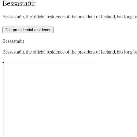
Bessastaðir​​​​‌ ‍ ​‍​‍‌‍ ‌ ​‍‌‍‍‌‌‍‌ ‌‍‍‌‌‍ ‍​‍​‍​ ‍‍​‍​‍‌ ​ ‌‍​‌‌‍ ‍‌‍‍‌‌ ‌​‌ ‍‌​‍ ‍‌‍‍‌‌‍ ​‍​‍​‍ ​​‍​‍‌‍‍​‌ ​‍‌‍‌‌‌‍‌‍​‍​‍​ ‍‍​‍​‍‌‍‍​‌ ‌​‌ ‌​‌ ​​‌ ​ ​‍ ​‍ ‌‍‌‍‌‍ ‌ ​‍‌ ​ ‌‍‌‌‌ ‌​‌‍‍‌​‍ ‌‌‍‍‌‌ ​ ‌‍ ​‌‍​‌‌‍ ‍‌‍‌​‌ ​ ​‍ ‍‌ ‌‍‌‍‌‌‌ ​‍‌‍​ ‌‍‌‌‌‍ ​​‍ ‍‌‍​‌‌ ​​‌ ​​​‍ ‌ ​ ‌ ‌​‌ ‌‌‌‍‌​‌‍‍‌‌‍ ​‍ ‌‍‍‌‌‍ ‍‌ ‌​‌‍‌‌‌‍ ‍‌ ‌​​‍ ‌‍‌‌‌‍‌​‌‍‍‌‌ ‌​​‍ ‌‍ ‌‌‍ ‌‍‌​‌‍‌‌​ ‌‌ ​​‌ ​‍‌‍‌‌‌ ​ ‌‍‌‌‌‍ ‍‌ ‌​‌‍​‌‌ ‌​‌‍‍‌‌‍ ‌‍ ‍​ ‍ ‌‍‍‌‌‍‌​​ ‌‌‍​ ‌‍​‍​ ‌​‌‍‌‌​ ​ ‌‍​‌‌‍​ ‌‍​‍​‍ ‌​ ‌‍​ ‍​​ ​‍​ ​ ​‍ ‌​ ‌​‌‍​ ​ ‌​​ ‌​​‍ ‌​ ‍​‌‍​‍‌‍‌​‌‍‌‌​‍ ‌​ ​‌‌‍​‌‌‍​‌‌‍​‍‌‍‌‌​ ‍‌​ ​‌‌‍​‌​ ‍‌‌‍‌‍‌‍​‌​ ​ ​ ‍ ‌ ‌​‌ ‍‌‌ ​​‌‍‌‌​ ‌‌ ​​‌‍​‌‌‍‌ ‌‍‌‌​ ‍ ‌ ​​‌‍​‌‌ ‌​‌‍‍​​ ‌‌ ​​‌‍​‌‌‍‌ ‌‍‌‌‌​​‍‌ ‌‌‌‍‍‌‌‍ ​‌‍‌​‌‍‌‌‌ ​‍​‍‌‌​ ‌‌‌​​‍‌‌ ‌‍‍ ‌‍‌‌‌ ‍‌​‍‌‌​ ​ ‌​‌​​‍‌‌​ ​ ‌​‌​​‍‌‌​ ​‍​ ​‍‌‍​ ‌‍‌​‌‍‌‍‌‍​‌​ ‍​​ ​ ‌‍​‌​ ‍​​ ​‌​ ‍‌​ ​​​ ​‌​‍‌‌​ ​‍​ ​‍​‍‌‌​ ‌‌‌​‌​​‍ ‍‌ ‌​‌‍‍‌‌ ‌​‌‍ ​‌‍‌‌​ ‌‍​‍‌‍​‌‌ ​ ‌‍‌‌‌‌‌‌‌ ​‍‌‍ ​​ ‌‌‍‍​‌ ‌​‌ ‌​‌ ​​‌ ​ ​‍‌‌​ ​‍‌​‌‍​‍‌‌​ ​‍‌​‌‍‌‍‌‍‌‍ ‌ ​‍‌ ​ ‌‍‌‌‌ ‌​‌‍‍‌​‍ ‌‌‍‍‌‌ ​ ‌‍ ​‌‍​‌‌‍ ‍‌‍‌​‌ ​ ​‍ ‍‌ ‌‍‌‍‌‌‌ ​‍‌‍​ ‌‍‌‌‌‍ ​​‍ ‍‌‍​‌‌ ​​‌ ​​​‍‌‌​ ​‍‌​‌‍‌ ​ ‌ ‌​‌ ‌‌‌‍‌​‌‍‍‌‌‍ ​‍‌‍‌‍‍‌‌‍‌​​ ‌‌‍​ ‌‍​‍​ ‌​‌‍‌‌​ ​ ‌‍​‌‌‍​ ‌‍​‍​‍ ‌​ ‌‍​ ‍​​ ​‍​ ​ ​‍ ‌​ ‌​‌‍​ ​ ‌​​ ‌​​‍ ‌​ ‍​‌‍​‍‌‍‌​‌‍‌‌​‍ ‌​ ​‌‌‍​‌‌‍​‌‌‍​‍‌‍‌‌​ ‍‌​ ​‌‌‍​‌​ ‍‌‌‍‌‍‌‍​‌​ ​ ​‍‌‍‌ ‌​‌ ‍‌‌ ​​‌‍‌‌​ ‌‌ ​​‌‍​‌‌‍‌ ‌‍‌‌​‍‌‍‌ ​​‌‍​‌‌ ‌​‌‍‍​​ ‌‌ ​​‌‍​‌‌‍‌ ‌‍‌‌‌​​‍‌ ‌‌‌‍‍‌‌‍ ​‌‍‌​‌‍‌‌‌ ​‍​‍‌‌​ ‌‌‌​​‍‌‌ ‌‍‍ ‌‍‌‌‌ ‍‌​‍‌‌​ ​ ‌​‌​​‍‌‌​ ​ ‌​‌​​‍‌‌​ ​‍​ ​‍‌‍​ ‌‍‌​‌‍‌‍‌‍​‌​ ‍​​ ​ ‌‍​‌​ ‍​​ ​‌​ ‍‌​ ​​​ ​‌​‍‌‌​ ​‍​ ​‍​‍‌‌​ ‌‌‌​‌​​‍ ‍‌ ‌​‌‍‍‌‌ ‌​‌‍ ​‌‍‌‌​‍‌‍‌ ​​‌‍‌‌‌ ​‍‌ ​ ‌ ​​‌‍‌‌‌‍​ ‌ ‌​‌‍‍‌‌ ‌‍‌‍‌‌​ ‌‌ ​​‌ ‌‌‌‍​‍‌‍ ​‌‍‍‌‌ ​ ‌‍‍​‌‍‌‌‌‍‌​​‍​‍‌ ‌
Bessastaðir, the official residence of the president of Iceland, has long been a place of significance in the country’s history.​​​​‌ ‍ ​‍​‍‌‍ ‌ ​‍‌‍‍‌‌‍‌ ‌‍‍‌‌‍ ‍​‍​‍​ ‍‍​‍​‍‌ ​ ‌‍​‌‌‍ ‍‌‍‍‌‌ ‌​‌ ‍‌​‍ ‍‌‍‍‌‌‍ ​‍​‍​‍ ​​‍​‍‌‍‍​‌ ​‍‌‍‌‌‌‍‌‍​‍​‍​ ‍‍​‍​‍‌‍‍​‌ ‌​‌ ‌​‌ ​​‌ ​ ​‍ ​‍ ‌‍‌‍‌‍ ‌ ​‍‌ ​ ‌‍‌‌‌ ‌​‌‍‍‌​‍ ‌‌‍‍‌‌ ​ ‌‍ ​‌‍​‌‌‍ ‍‌‍‌​‌ ​ ​‍ ‍‌ ‌‍‌‍‌‌‌ ​‍‌‍​ ‌‍‌‌‌‍ ​​‍ ‍‌‍​‌‌ ​​‌ ​​​‍ ‌ ​ ‌ ‌​‌ ‌‌‌‍‌​‌‍‍‌‌‍ ​‍ ‌‍‍‌‌‍ ‍‌ ‌​‌‍‌‌‌‍ ‍‌ ‌​​‍ ‌‍‌‌‌‍‌​‌‍‍‌‌ ‌​​‍ ‌‍ ‌‌‍ ‌‍‌​‌‍‌‌​ ‌‌ ​​‌ ​‍‌‍‌‌‌ ​ ‌‍‌‌‌‍ ‍‌ ‌​‌‍​‌‌ ‌​‌‍‍‌‌‍ ‌‍ ‍​ ‍ ‌‍‍‌‌‍‌​​ ‌‌‍​ ‌‍​‍​ ‌​‌‍‌‌​ ​ ‌‍​‌‌‍​ ‌‍​‍​‍ ‌​ ‌‍​ ‍​​ ​‍​ ​ ​‍ ‌​ ‌​‌‍​ ​ ‌​​ ‌​​‍ ‌​ ‍​‌‍​‍‌‍‌​‌‍‌‌​‍ ‌​ ​‌‌‍​‌‌‍​‌‌‍​‍‌‍‌‌​ ‍‌​ ​‌‌‍​‌​ ‍‌‌‍‌‍‌‍​‌​ ​ ​ ‍ ‌ ‌​‌ ‍‌‌ ​​‌‍‌‌​ ‌‌ ​​‌‍​‌‌‍‌ ‌‍‌‌​ ‍ ‌ ​​‌‍​‌‌ ‌​‌‍‍​​ ‌‌ ​​‌‍​‌‌‍‌ ‌‍‌‌‌​​‍‌ ‌‌‌‍‍‌‌‍ ​‌‍‌​‌‍‌‌‌ ​‍​‍‌‌​ ‌‌‌​​‍‌‌ ‌‍‍ ‌‍‌‌‌ ‍‌​‍‌‌​ ​ ‌​‌​​‍‌‌​ ​ ‌​‌​​‍‌‌​ ​‍​ ​‍‌‍​ ‌‍‌​‌‍‌‍‌‍​‌​ ‍​​ ​ ‌‍​‌​ ‍​​ ​‌​ ‍‌​ ​​​ ​‌​‍‌‌​ ​‍​ ​‍​‍‌‌​ ‌‌‌​‌​​‍ ‍‌ ‌​‌‍‌‌‌ ‍​‌ ‌​​ ‌‍​‍‌‍​‌‌ ​ ‌‍‌‌‌‌‌‌‌ ​‍‌‍ ​​ ‌‌‍‍​‌ ‌​‌ ‌​‌ ​​‌ 
The presidential residence​​​​‌ ‍ ​‍​‍‌‍ ‌ ​‍‌‍‍‌‌‍‌ ‌‍‍‌‌‍ ‍​‍​‍​ ‍‍​‍​‍‌ ​ ‌‍​‌‌‍ ‍‌‍‍‌‌ ‌​‌ ‍‌​‍ ‍‌‍‍‌‌‍ ​‍​‍​‍ ​​‍​‍‌‍‍​‌ ​‍‌‍‌‌‌‍‌‍​‍​‍​ ‍‍​‍​‍‌‍‍​‌ ‌​‌ ‌​‌ ​​‌ ​ ​‍ ​‍ ‌‍‌‍‌‍ ‌ ​‍‌ ​ ‌‍‌‌‌ ‌​‌‍‍‌​‍ ‌‌‍‍‌‌ ​ ‌‍ ​‌‍​‌‌‍ ‍‌‍‌​‌ ​ ​‍ ‍‌ ‌‍‌‍‌‌‌ ​‍‌‍​ ‌‍‌‌‌‍ ​​‍ ‍‌‍​‌‌ ​​‌ ​​​‍ ‌ ​ ‌ ‌​‌ ‌‌‌‍‌​‌‍‍‌‌‍ ​‍ ‌‍‍‌‌‍ ‍‌ ‌​‌‍‌‌‌‍ ‍‌ ‌​​‍ ‌‍‌‌‌‍‌​‌‍‍‌‌ ‌​​‍ ‌‍ ‌‌‍ ‌‍‌​‌‍‌‌​ ‌‌ ​​‌ ​‍‌‍‌‌‌ ​ ‌‍‌‌‌‍ ‍‌ ‌​‌‍​‌‌ ‌​‌‍‍‌‌‍ ‌‍ ‍​ ‍ ‌‍‍‌‌‍‌​​ ‌​ ‍​‌‍‌​‌‍​‌​ ​​​ ​‌​ ‌​‌‍‌‌‌‍‌‌​‍ ‌​ ‌‍​ ‌ ‌‍‌‌​ ‍‌​‍ ‌​ ‌​​ ​‍​ ‌‌​ ‌‌​‍ ‌‌‍​‍​ ‌‌‌‍​ ‌‍‌​​‍ ‌​ ​‌​ ​​‌‍​ ​ ‍‌‌‍​‍‌‍‌‍​ ​‌​ ​‍​ ‌‌‌‍​‌‌‍​‍‌‍‌​​ ‍ ‌ ‌​‌ ‍‌‌ ​​‌‍‌‌​ ‌‌ ‌​‌‍​‌‌‍‌ ​ ‍ ‌ ​​‌‍​‌‌ ‌​‌‍‍​​ ‌‌ ‌​‌‍‍‌‌ ‌​‌‍ ​‌‍‌‌‌​‌‌‌‍ ‍​ ‌‍​‍‌‍​‌‌ ​ ‌‍‌‌‌‌‌‌‌ ​‍‌‍ ​​ ‌‌‍‍​‌ ‌​‌ ‌​‌ ​​‌ ​ ​‍‌‌​ ​‍‌​‌‍​‍‌‌​ ​‍‌​‌‍‌‍‌‍‌‍ ‌ ​‍‌ ​ ‌‍‌‌‌ ‌​‌‍‍‌​‍ ‌‌‍‍‌‌ ​ ‌‍ ​‌‍​‌‌‍ ‍‌‍‌​‌ ​ ​‍ ‍‌ ‌‍‌‍‌‌‌ ​‍‌‍​ ‌‍‌‌‌‍ ​​‍ ‍‌‍​‌‌ ​​‌ ​​​‍‌‌​ ​‍‌​‌‍‌ ​ ‌ ‌​‌ ‌‌‌‍‌​‌‍‍‌‌‍ ​‍‌‍‌‍‍‌‌‍‌​​ ‌​ ‍​‌‍‌​‌‍​‌​ ​​​ ​‌​ ‌​‌‍‌‌‌‍‌‌​‍ ‌​ ‌‍​ ‌ ‌‍‌‌​ ‍‌​‍ ‌​ ‌​​ ​‍​ ‌‌​ ‌‌​‍ ‌‌‍​‍​ ‌‌‌‍​ ‌‍‌​​‍ ‌​ ​‌​ ​​‌‍​ ​ ‍‌‌‍​‍‌‍‌‍​ ​‌​ ​‍​ ‌‌‌‍​‌‌‍​‍‌‍‌​​‍‌‍‌ ‌​‌ ‍‌‌ ​​‌‍‌‌​ ‌‌ ‌​‌‍​‌‌‍‌ ​‍‌‍‌ ​​‌‍​‌‌ ‌​‌‍‍​​ ‌‌ ‌​‌‍‍‌‌ ‌​‌‍ ​‌‍‌‌‌​‌‌‌‍ ‍​‍‌‍‌ ​​‌‍‌‌‌ ​‍‌ ​ ‌ ​​‌‍‌‌‌‍​ ‌ ‌​‌‍‍‌‌ ‌‍‌‍‌‌​ ‌‌ ​​‌ ‌‌‌‍​‍‌‍ ​‌‍‍‌‌ ​ ‌‍‍​‌‍‌‌‌‍‌​​‍​‍‌ ‌
Bessastaðir​​​​‌ ‍ ​‍​‍‌‍ ‌ ​‍‌‍‍‌‌‍‌ ‌‍‍‌‌‍ ‍​‍​‍​ ‍‍​‍​‍‌ ​ ‌‍​‌‌‍ ‍‌‍‍‌‌ ‌​‌ ‍‌​‍ ‍‌‍‍‌‌‍ ​‍​‍​‍ ​​‍​‍‌‍‍​‌ ​‍‌‍‌‌‌‍‌‍​‍​‍​ ‍‍​‍​‍‌‍‍​‌ ‌​‌ ‌​‌ ​​‌ ​ ​‍ ​‍ ‌‍‌‍‌‍ ‌ ​‍‌ ​ ‌‍‌‌‌ ‌​‌‍‍‌​‍ ‌‌‍‍‌‌ ​ ‌‍ ​‌‍​‌‌‍ ‍‌‍‌​‌ ​ ​‍ ‍‌ ‌‍‌‍‌‌‌ ​‍‌‍​ ‌‍‌‌‌‍ ​​‍ ‍‌‍​‌‌ ​​‌ ​​​‍ ‌ ​ ‌ ‌​‌ ‌‌‌‍‌​‌‍‍‌‌‍ ​‍ ‌‍‍‌‌‍ ‍‌ ‌​‌‍‌‌‌‍ ‍‌ ‌​​‍ ‌‍‌‌‌‍‌​‌‍‍‌‌ ‌​​‍ ‌‍ ‌‌‍ ‌‍‌​‌‍‌‌​ ‌‌ ​​‌ ​‍‌‍‌‌‌ ​ ‌‍‌‌‌‍ ‍‌ ‌​‌‍​‌‌ ‌​‌‍‍‌‌‍ ‌‍ ‍​ ‍ ‌‍‍‌‌‍‌​​ ‌‌‍​ ‌‍​‍​ ‌​‌‍‌‌​ ​ ‌‍​‌‌‍​ ‌‍​‍​‍ ‌​ ‌‍​ ‍​​ ​‍​ ​ ​‍ ‌​ ‌​‌‍​ ​ ‌​​ ‌​​‍ ‌​ ‍​‌‍​‍‌‍‌​‌‍‌‌​‍ ‌​ ​‌‌‍​‌‌‍​‌‌‍​‍‌‍‌‌​ ‍‌​ ​‌‌‍​‌​ ‍‌‌‍‌‍‌‍​‌​ ​ ​ ‍ ‌ ‌​‌ ‍‌‌ ​​‌‍‌‌​ ‌‌ ​​‌‍​‌‌‍‌ ‌‍‌‌​ ‍ ‌ ​​‌‍​‌‌ ‌​‌‍‍​​ ‌‌ ​​‌‍​‌‌‍‌ ‌‍‌‌‌​​‍‌ ‌‌‌‍‍‌‌‍ ​‌‍‌​‌‍‌‌‌ ​‍​‍‌‌​ ‌‌‌​​‍‌‌ ‌‍‍ ‌‍‌‌‌ ‍‌​‍‌‌​ ​ ‌​‌​​‍‌‌​ ​ ‌​‌​​‍‌‌​ ​‍​ ​‍‌‍​ ‌‍‌​‌‍‌‍‌‍​‌​ ‍​​ ​ ‌‍​‌​ ‍​​ ​‌​ ‍‌​ ​​​ ​‌​‍‌‌​ ​‍​ ​‍​‍‌‌​ ‌‌‌​‌​​‍ ‍‌ ‌​‌‍‍‌‌ ‌​‌‍ ​‌‍‌‌​ ‌‍​‍‌‍​‌‌ ​ ‌‍‌‌‌‌‌‌‌ ​‍‌‍ ​​ ‌‌‍‍​‌ ‌​‌ ‌​‌ ​​‌ ​ ​‍‌‌​ ​‍‌​‌‍​‍‌‌​ ​‍‌​‌‍‌‍‌‍‌‍ ‌ ​‍‌ ​ ‌‍‌‌‌ ‌​‌‍‍‌​‍ ‌‌‍‍‌‌ ​ ‌‍ ​‌‍​‌‌‍ ‍‌‍‌​‌ ​ ​‍ ‍‌ ‌‍‌‍‌‌‌ ​‍‌‍​ ‌‍‌‌‌‍ ​​‍ ‍‌‍​‌‌ ​​‌ ​​​‍‌‌​ ​‍‌​‌‍‌ ​ ‌ ‌​‌ ‌‌‌‍‌​‌‍‍‌‌‍ ​‍‌‍‌‍‍‌‌‍‌​​ ‌‌‍​ ‌‍​‍​ ‌​‌‍‌‌​ ​ ‌‍​‌‌‍​ ‌‍​‍​‍ ‌​ ‌‍​ ‍​​ ​‍​ ​ ​‍ ‌​ ‌​‌‍​ ​ ‌​​ ‌​​‍ ‌​ ‍​‌‍​‍‌‍‌​‌‍‌‌​‍ ‌​ ​‌‌‍​‌‌‍​‌‌‍​‍‌‍‌‌​ ‍‌​ ​‌‌‍​‌​ ‍‌‌‍‌‍‌‍​‌​ ​ ​‍‌‍‌ ‌​‌ ‍‌‌ ​​‌‍‌‌​ ‌‌ ​​‌‍​‌‌‍‌ ‌‍‌‌​‍‌‍‌ ​​‌‍​‌‌ ‌​‌‍‍​​ ‌‌ ​​‌‍​‌‌‍‌ ‌‍‌‌‌​​‍‌ ‌‌‌‍‍‌‌‍ ​‌‍‌​‌‍‌‌‌ ​‍​‍‌‌​ ‌‌‌​​‍‌‌ ‌‍‍ ‌‍‌‌‌ ‍‌​‍‌‌​ ​ ‌​‌​​‍‌‌​ ​ ‌​‌​​‍‌‌​ ​‍​ ​‍‌‍​ ‌‍‌​‌‍‌‍‌‍​‌​ ‍​​ ​ ‌‍​‌​ ‍​​ ​‌​ ‍‌​ ​​​ ​‌​‍‌‌​ ​‍​ ​‍​‍‌‌​ ‌‌‌​‌​​‍ ‍‌ ‌​‌‍‍‌‌ ‌​‌‍ ​‌‍‌‌​‍‌‍‌ ​​‌‍‌‌‌ ​‍‌ ​ ‌ ​​‌‍‌‌‌‍​ ‌ ‌​‌‍‍‌‌ ‌‍‌‍‌‌​ ‌‌ ​​‌ ‌‌‌‍​‍‌‍ ​‌‍‍‌‌ ​ ‌‍‍​‌‍‌‌‌‍‌​​‍​‍‌ ‌
Bessastaðir, the official residence of the president of Iceland, has long been a place of significance in the country’s history.​​​​‌ ‍ ​‍​‍‌‍ ‌ ​‍‌‍‍‌‌‍‌ ‌‍‍‌‌‍ ‍​‍​‍​ ‍‍​‍​‍‌ ​ ‌‍​‌‌‍ ‍‌‍‍‌‌ ‌​‌ ‍‌​‍ ‍‌‍‍‌‌‍ ​‍​‍​‍ ​​‍​‍‌‍‍​‌ ​‍‌‍‌‌‌‍‌‍​‍​‍​ ‍‍​‍​‍‌‍‍​‌ ‌​‌ ‌​‌ ​​‌ ​ ​‍ ​‍ ‌‍‌‍‌‍ ‌ ​‍‌ ​ ‌‍‌‌‌ ‌​‌‍‍‌​‍ ‌‌‍‍‌‌ ​ ‌‍ ​‌‍​‌‌‍ ‍‌‍‌​‌ ​ ​‍ ‍‌ ‌‍‌‍‌‌‌ ​‍‌‍​ ‌‍‌‌‌‍ ​​‍ ‍‌‍​‌‌ ​​‌ ​​​‍ ‌ ​ ‌ ‌​‌ ‌‌‌‍‌​‌‍‍‌‌‍ ​‍ ‌‍‍‌‌‍ ‍‌ ‌​‌‍‌‌‌‍ ‍‌ ‌​​‍ ‌‍‌‌‌‍‌​‌‍‍‌‌ ‌​​‍ ‌‍ ‌‌‍ ‌‍‌​‌‍‌‌​ ‌‌ ​​‌ ​‍‌‍‌‌‌ ​ ‌‍‌‌‌‍ ‍‌ ‌​‌‍​‌‌ ‌​‌‍‍‌‌‍ ‌‍ ‍​ ‍ ‌‍‍‌‌‍‌​​ ‌‌‍​ ‌‍​‍​ ‌​‌‍‌‌​ ​ ‌‍​‌‌‍​ ‌‍​‍​‍ ‌​ ‌‍​ ‍​​ ​‍​ ​ ​‍ ‌​ ‌​‌‍​ ​ ‌​​ ‌​​‍ ‌​ ‍​‌‍​‍‌‍‌​‌‍‌‌​‍ ‌​ ​‌‌‍​‌‌‍​‌‌‍​‍‌‍‌‌​ ‍‌​ ​‌‌‍​‌​ ‍‌‌‍‌‍‌‍​‌​ ​ ​ ‍ ‌ ‌​‌ ‍‌‌ ​​‌‍‌‌​ ‌‌ ​​‌‍​‌‌‍‌ ‌‍‌‌​ ‍ ‌ ​​‌‍​‌‌ ‌​‌‍‍​​ ‌‌ ​​‌‍​‌‌‍‌ ‌‍‌‌‌​​‍‌ ‌‌‌‍‍‌‌‍ ​‌‍‌​‌‍‌‌‌ ​‍​‍‌‌​ ‌‌‌​​‍‌‌ ‌‍‍ ‌‍‌‌‌ ‍‌​‍‌‌​ ​ ‌​‌​​‍‌‌​ ​ ‌​‌​​‍‌‌​ ​‍​ ​‍‌‍​ ‌‍‌​‌‍‌‍‌‍​‌​ ‍​​ ​ ‌‍​‌​ ‍​​ ​‌​ ‍‌​ ​​​ ​‌​‍‌‌​ ​‍​ ​‍​‍‌‌​ ‌‌‌​‌​​‍ ‍‌ ‌​‌‍‌‌‌ ‍​‌ ‌​​ ‌‍​‍‌‍​‌‌ ​ ‌‍‌‌‌‌‌‌‌ ​‍‌‍ ​​ ‌‌‍‍​‌ ‌​‌ ‌​‌ ​​‌ 