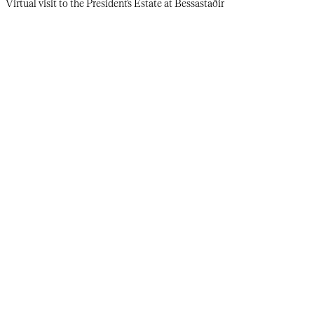
Virtual visit to the President's Estate at Bessastaðir​​​​‌ ‍ ​‍​‍‌‍ ‌ ​‍‌‍‍‌‌‍‌ ‌‍‍‌‌‍ ‍​‍​‍​ ‍‍​‍​‍‌ ​ ‌‍​‌‌‍ ‍‌‍‍‌‌ ‌​‌ ‍‌​‍ ‍‌‍‍‌‌‍ ​‍​‍​‍ ​​‍​‍‌‍‍​‌ ​‍‌‍‌‌‌‍‌‍​‍​‍​ ‍‍​‍​‍‌‍‍​‌ ‌​‌ ‌​‌ ​​‌ ​ ​‍ ​‍ ‌‍‌‍‌‍ ‌ ​‍‌ ​ ‌‍‌‌‌ ‌​‌‍‍‌​‍ ‌‌‍‍‌‌ ​ ‌‍ ​‌‍​‌‌‍ ‍‌‍‌​‌ ​ ​‍ ‍‌ ‌‍‌‍‌‌‌ ​‍‌‍​ ‌‍‌‌‌‍ ​​‍ ‍‌‍​‌‌ ​​‌ ​​​‍ ‌ ​ ‌ ‌​‌ ‌‌‌‍‌​‌‍‍‌‌‍ ​‍ ‌‍‍‌‌‍ ‍‌ ‌​‌‍‌‌‌‍ ‍‌ ‌​​‍ ‌‍‌‌‌‍‌​‌‍‍‌‌ ‌​​‍ ‌‍ ‌‌‍ ‌‍‌​‌‍‌‌​ ‌‌ ​​‌ ​‍‌‍‌‌‌ ​ ‌‍‌‌‌‍ ‍‌ ‌​‌‍​‌‌ ‌​‌‍‍‌‌‍ ‌‍ ‍​ ‍ ‌‍‍‌‌‍‌​​ ‌‌‍​‌‌ ​‍‌ ‌​‌​‌ ‌‍​‌‌‍ ​‌‍ ​‌‍‌‌‌ ​‍‌ ‍‌​‍ ‌‌‍‌‌‌‍ ‍​ ‍ ‌ ‌​‌ ‍‌‌ ​​‌‍‌‌​ ‌‌‍​‌‌ ​‍‌ ‌​‌​‌ ‌‍​‌‌‍ ​‌‍ ​‌‍‌‌‌ ​‍‌ ‍‌​ ‍ ‌ ​​‌‍​‌‌ ‌​‌‍‍​​ ‌‌‍ ​‌‍​‌‌‍​‍‌‍‌‌‌‍ ​​ ‌‍​‍‌‍​‌‌ ​ ‌‍‌‌‌‌‌‌‌ ​‍‌‍ ​​ ‌‌‍‍​‌ ‌​‌ ‌​‌ ​​‌ ​ ​‍‌‌​ ​‍‌​‌‍​‍‌‌​ ​‍‌​‌‍‌‍‌‍‌‍ ‌ ​‍‌ ​ ‌‍‌‌‌ ‌​‌‍‍‌​‍ ‌‌‍‍‌‌ ​ ‌‍ ​‌‍​‌‌‍ ‍‌‍‌​‌ ​ ​‍ ‍‌ ‌‍‌‍‌‌‌ ​‍‌‍​ ‌‍‌‌‌‍ ​​‍ ‍‌‍​‌‌ ​​‌ ​​​‍‌‌​ ​‍‌​‌‍‌ ​ ‌ ‌​‌ ‌‌‌‍‌​‌‍‍‌‌‍ ​‍‌‍‌‍‍‌‌‍‌​​ ‌‌‍​‌‌ ​‍‌ ‌​‌​‌ ‌‍​‌‌‍ ​‌‍ ​‌‍‌‌‌ ​‍‌ ‍‌​‍ ‌‌‍‌‌‌‍ ‍​‍‌‍‌ ‌​‌ ‍‌‌ ​​‌‍‌‌​ ‌‌‍​‌‌ ​‍‌ ‌​‌​‌ ‌‍​‌‌‍ ​‌‍ ​‌‍‌‌‌ ​‍‌ ‍‌​‍‌‍‌ ​​‌‍​‌‌ ‌​‌‍‍​​ ‌‌‍ ​‌‍​‌‌‍​‍‌‍‌‌‌‍ ​​‍‌‍‌ ​​‌‍‌‌‌ ​‍‌ ​ ‌ ​​‌‍‌‌‌‍​ ‌ ‌​‌‍‍‌‌ ‌‍‌‍‌‌​ ‌‌ ​​‌ ‌‌‌‍​‍‌‍ ​‌‍‍‌‌ ​ ‌‍‍​‌‍‌‌‌‍‌​​‍​‍‌ ‌