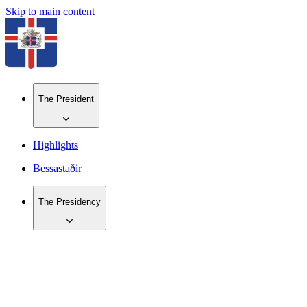
Skip to main content
The President
Highlights
Bessastaðir
The Presidency
IS
EN