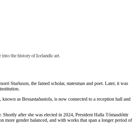
‌‍‍‌‌‍ ​‌‍‌​‌‍‌‌‌ ​‍​‍‌‌​ ‌‌‌​​‍‌‌ ‌‍‍ ‌‍‌‌‌ ‍‌​‍‌‌​ ​ ‌​‌​​‍‌‌​ ​ ‌​‌​​‍‌‌​ ​‍​ ​‍‌‍‌​‌‍​‌‌‍​‌​ ‌​​ ​ ​ ‌‌‌‍‌​‌‍‌‍​ ‌‌​ ‌‌​ ​​​ ‍​​‍‌‌​ ​‍​ ​‍​‍‌‌​ ‌‌‌​‌​​‍ ‍‌‍​ ‌‍​‌‌‍ ​‌‍ ​‌‌‌​‌‍ ‌​​‌‌‍​ ‌ ‌​‌‍‍‌‌‍ ‌‍ ‍​‍ ‍‌‍‌​‌‍‌‌‌ ​ ‌‍​ ‌ ​‍‌‍‍‌‌ ​​‌ ‌​‌‍‍‌‌‍ ‌‍ ‍​‍‌‍‌ ​​‌‍‌‌‌ ​‍‌ ​ ‌ ​​‌‍‌‌‌‍​ ‌ ‌​‌‍‍‌‌ ‌‍‌‍‌‌​ ‌‌ ​​‌ ‌‌‌‍​‍‌‍ ​‌‍‍‌‌ ​ ‌‍‍​‌‍‌‌‌‍‌​​‍​‍‌ ‌
norri Sturluson, the famed scholar, statesman and poet. Later, it was
 ‌‍‌​​ ‌‌​ ‌‍‌‍​‌‌‍‌‌‌‍‌‌​ ‍​‌‍‌‍​‍‌‌​ ​‍​ ​‍​‍‌‌​ ‌‌‌​‌​​‍ ‍‌ ‌​‌‍‌‌‌ ‍​‌ ‌​​‍‌‍‌ ​​‌‍‌‌‌ ​‍‌ ​ ‌ ​​‌‍‌‌‌‍​ ‌ ‌​‌‍‍‌‌ ‌‍‌‍‌‌​ ‌‌ ​​‌ ‌‌‌‍​‍‌‍ ​‌‍‍‌‌ ​ ‌‍‍​‌‍‌‌‌‍‌​​‍​‍‌ ‌
ty, known as Bessastaðastofa, is now connected to a reception hall and
ir. Shortly after she was elected in 2024, President Halla Tómasdóttir
ion more gender balanced, and with works that span a longer period of