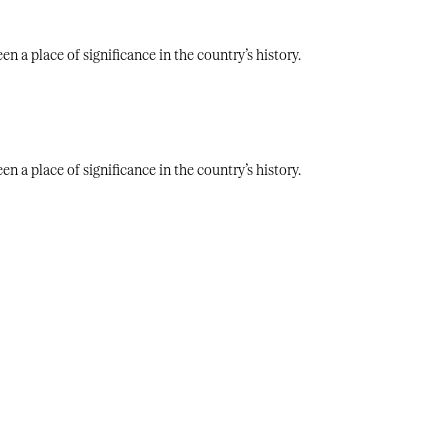
​ ​‍‌‌​ ​‍‌​‌‍​‍‌‌​ ​‍‌​‌‍‌‍‌‍‌‍ ‌ ​‍‌ ​ ‌‍‌‌‌ ‌​‌‍‍‌​‍ ‌‌‍‍‌‌ ​ ‌‍ ​‌‍​‌‌‍ ‍‌‍‌​‌ ​ ​‍ ‍‌ ‌‍‌‍‌‌‌ ​‍‌‍​ ‌‍‌‌‌‍ ​​‍ ‍‌‍​‌‌ ​​‌ ​​​‍‌‌​ ​‍‌​‌‍‌ ​ ‌ ‌​‌ ‌‌‌‍‌​‌‍‍‌‌‍ ​‍‌‍‌‍‍‌‌‍‌​​ ‌‌‍​ ‌‍​‍​ ‌​‌‍‌‌​ ​ ‌‍​‌‌‍​ ‌‍​‍​‍ ‌​ ‌‍​ ‍​​ ​‍​ ​ ​‍ ‌​ ‌​‌‍​ ​ ‌​​ ‌​​‍ ‌​ ‍​‌‍​‍‌‍‌​‌‍‌‌​‍ ‌​ ​‌‌‍​‌‌‍​‌‌‍​‍‌‍‌‌​ ‍‌​ ​‌‌‍​‌​ ‍‌‌‍‌‍‌‍​‌​ ​ ​‍‌‍‌ ‌​‌ ‍‌‌ ​​‌‍‌‌​ ‌‌ ​​‌‍​‌‌‍‌ ‌‍‌‌​‍‌‍‌ ​​‌‍​‌‌ ‌​‌‍‍​​ ‌‌ ​​‌‍​‌‌‍‌ ‌‍‌‌‌​​‍‌ ‌‌‌‍‍‌‌‍ ​‌‍‌​‌‍‌‌‌ ​‍​‍‌‌​ ‌‌‌​​‍‌‌ ‌‍‍ ‌‍‌‌‌ ‍‌​‍‌‌​ ​ ‌​‌​​‍‌‌​ ​ ‌​‌​​‍‌‌​ ​‍​ ​‍‌‍​ ‌‍‌​‌‍‌‍‌‍​‌​ ‍​​ ​ ‌‍​‌​ ‍​​ ​‌​ ‍‌​ ​​​ ​‌​‍‌‌​ ​‍​ ​‍​‍‌‌​ ‌‌‌​‌​​‍ ‍‌ ‌​‌‍‌‌‌ ‍​‌ ‌​​‍‌‍‌ ​​‌‍‌‌‌ ​‍‌ ​ ‌ ​​‌‍‌‌‌‍​ ‌ ‌​‌‍‍‌‌ ‌‍‌‍‌‌​ ‌‌ ​​‌ ‌‌‌‍​‍‌‍ ​‌‍‍‌‌ ​ ‌‍‍​‌‍‌‌‌‍‌​​‍​‍‌ ‌
​ ​‍‌‌​ ​‍‌​‌‍​‍‌‌​ ​‍‌​‌‍‌‍‌‍‌‍ ‌ ​‍‌ ​ ‌‍‌‌‌ ‌​‌‍‍‌​‍ ‌‌‍‍‌‌ ​ ‌‍ ​‌‍​‌‌‍ ‍‌‍‌​‌ ​ ​‍ ‍‌ ‌‍‌‍‌‌‌ ​‍‌‍​ ‌‍‌‌‌‍ ​​‍ ‍‌‍​‌‌ ​​‌ ​​​‍‌‌​ ​‍‌​‌‍‌ ​ ‌ ‌​‌ ‌‌‌‍‌​‌‍‍‌‌‍ ​‍‌‍‌‍‍‌‌‍‌​​ ‌‌‍​ ‌‍​‍​ ‌​‌‍‌‌​ ​ ‌‍​‌‌‍​ ‌‍​‍​‍ ‌​ ‌‍​ ‍​​ ​‍​ ​ ​‍ ‌​ ‌​‌‍​ ​ ‌​​ ‌​​‍ ‌​ ‍​‌‍​‍‌‍‌​‌‍‌‌​‍ ‌​ ​‌‌‍​‌‌‍​‌‌‍​‍‌‍‌‌​ ‍‌​ ​‌‌‍​‌​ ‍‌‌‍‌‍‌‍​‌​ ​ ​‍‌‍‌ ‌​‌ ‍‌‌ ​​‌‍‌‌​ ‌‌ ​​‌‍​‌‌‍‌ ‌‍‌‌​‍‌‍‌ ​​‌‍​‌‌ ‌​‌‍‍​​ ‌‌ ​​‌‍​‌‌‍‌ ‌‍‌‌‌​​‍‌ ‌‌‌‍‍‌‌‍ ​‌‍‌​‌‍‌‌‌ ​‍​‍‌‌​ ‌‌‌​​‍‌‌ ‌‍‍ ‌‍‌‌‌ ‍‌​‍‌‌​ ​ ‌​‌​​‍‌‌​ ​ ‌​‌​​‍‌‌​ ​‍​ ​‍‌‍​ ‌‍‌​‌‍‌‍‌‍​‌​ ‍​​ ​ ‌‍​‌​ ‍​​ ​‌​ ‍‌​ ​​​ ​‌​‍‌‌​ ​‍​ ​‍​‍‌‌​ ‌‌‌​‌​​‍ ‍‌ ‌​‌‍‌‌‌ ‍​‌ ‌​​‍‌‍‌ ​​‌‍‌‌‌ ​‍‌ ​ ‌ ​​‌‍‌‌‌‍​ ‌ ‌​‌‍‍‌‌ ‌‍‌‍‌‌​ ‌‌ ​​‌ ‌‌‌‍​‍‌‍ ​‌‍‍‌‌ ​ ‌‍‍​‌‍‌‌‌‍‌​​‍​‍‌ ‌