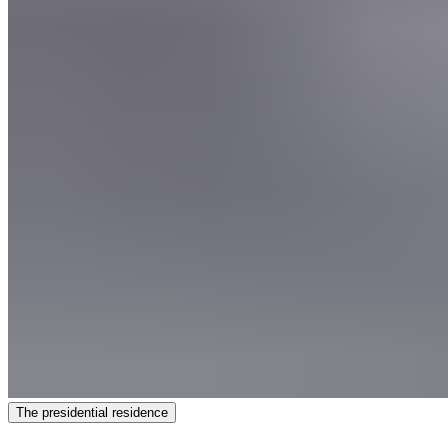
The presidential residence​​​​‌ ‍ ​‍​‍‌‍ ‌ ​‍‌‍‍‌‌‍‌ ‌‍‍‌‌‍ ‍​‍​‍​ ‍‍​‍​‍‌ ​ ‌‍​‌‌‍ ‍‌‍‍‌‌ ‌​‌ ‍‌​‍ ‍‌‍‍‌‌‍ ​‍​‍​‍ ​​‍​‍‌‍‍​‌ ​‍‌‍‌‌‌‍‌‍​‍​‍​ ‍‍​‍​‍‌‍‍​‌ ‌​‌ ‌​‌ ​​‌ ​ ​‍ ​‍ ‌‍‌‍‌‍ ‌ ​‍‌ ​ ‌‍‌‌‌ ‌​‌‍‍‌​‍ ‌‌‍‍‌‌ ​ ‌‍ ​‌‍​‌‌‍ ‍‌‍‌​‌ ​ ​‍ ‍‌ ‌‍‌‍‌‌‌ ​‍‌‍​ ‌‍‌‌‌‍ ​​‍ ‍‌‍​‌‌ ​​‌ ​​​‍ ‌ ​ ‌ ‌​‌ ‌‌‌‍‌​‌‍‍‌‌‍ ​‍ ‌‍‍‌‌‍ ‍‌ ‌​‌‍‌‌‌‍ ‍‌ ‌​​‍ ‌‍‌‌‌‍‌​‌‍‍‌‌ ‌​​‍ ‌‍ ‌‌‍ ‌‍‌​‌‍‌‌​ ‌‌ ​​‌ ​‍‌‍‌‌‌ ​ ‌‍‌‌‌‍ ‍‌ ‌​‌‍​‌‌ ‌​‌‍‍‌‌‍ ‌‍ ‍​ ‍ ‌‍‍‌‌‍‌​​ ‌​ ‍​‌‍‌​‌‍​‌​ ​​​ ​‌​ ‌​‌‍‌‌‌‍‌‌​‍ ‌​ ‌‍​ ‌ ‌‍‌‌​ ‍‌​‍ ‌​ ‌​​ ​‍​ ‌‌​ ‌‌​‍ ‌‌‍​‍​ ‌‌‌‍​ ‌‍‌​​‍ ‌​ ​‌​ ​​‌‍​ ​ ‍‌‌‍​‍‌‍‌‍​ ​‌​ ​‍​ ‌‌‌‍​‌‌‍​‍‌‍‌​​ ‍ ‌ ‌​‌ ‍‌‌ ​​‌‍‌‌​ ‌‌ ‌​‌‍​‌‌‍‌ ​ ‍ ‌ ​​‌‍​‌‌ ‌​‌‍‍​​ ‌‌ ‌​‌‍‍‌‌ ‌​‌‍ ​‌‍‌‌‌​‌‌‌‍ ‍​ ‌‍​‍‌‍​‌‌ ​ ‌‍‌‌‌‌‌‌‌ ​‍‌‍ ​​ ‌‌‍‍​‌ ‌​‌ ‌​‌ ​​‌ ​ ​‍‌‌​ ​‍‌​‌‍​‍‌‌​ ​‍‌​‌‍‌‍‌‍‌‍ ‌ ​‍‌ ​ ‌‍‌‌‌ ‌​‌‍‍‌​‍ ‌‌‍‍‌‌ ​ ‌‍ ​‌‍​‌‌‍ ‍‌‍‌​‌ ​ ​‍ ‍‌ ‌‍‌‍‌‌‌ ​‍‌‍​ ‌‍‌‌‌‍ ​​‍ ‍‌‍​‌‌ ​​‌ ​​​‍‌‌​ ​‍‌​‌‍‌ ​ ‌ ‌​‌ ‌‌‌‍‌​‌‍‍‌‌‍ ​‍‌‍‌‍‍‌‌‍‌​​ ‌​ ‍​‌‍‌​‌‍​‌​ ​​​ ​‌​ ‌​‌‍‌‌‌‍‌‌​‍ ‌​ ‌‍​ ‌ ‌‍‌‌​ ‍‌​‍ ‌​ ‌​​ ​‍​ ‌‌​ ‌‌​‍ ‌‌‍​‍​ ‌‌‌‍​ ‌‍‌​​‍ ‌​ ​‌​ ​​‌‍​ ​ ‍‌‌‍​‍‌‍‌‍​ ​‌​ ​‍​ ‌‌‌‍​‌‌‍​‍‌‍‌​​‍‌‍‌ ‌​‌ ‍‌‌ ​​‌‍‌‌​ ‌‌ ‌​‌‍​‌‌‍‌ ​‍‌‍‌ ​​‌‍​‌‌ ‌​‌‍‍​​ ‌‌ ‌​‌‍‍‌‌ ‌​‌‍ ​‌‍‌‌‌​‌‌‌‍ ‍​‍‌‍‌ ​​‌‍‌‌‌ ​‍‌ ​ ‌ ​​‌‍‌‌‌‍​ ‌ ‌​‌‍‍‌‌ ‌‍‌‍‌‌​ ‌‌ ​​‌ ‌‌‌‍​‍‌‍ ​‌‍‍‌‌ ​ ‌‍‍​‌‍‌‌‌‍‌​​‍​‍‌ ‌