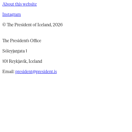
About this website
Instagram
© The President of Iceland, 2026
The President's Office
Sóleyjargata 1
101 Reykjavík, Iceland
Email:
president@president.is