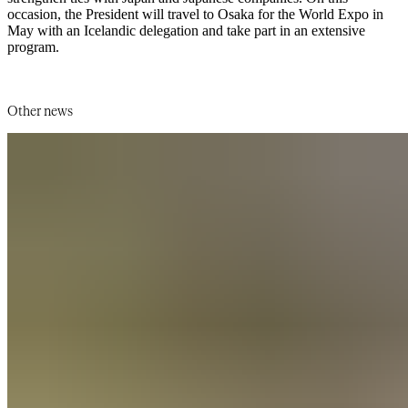
occasion, the President will travel to Osaka for the World Expo in
May with an Icelandic delegation and take part in an extensive
program.​​​​‌ ‍ ​‍​‍‌‍ ‌ ​‍‌‍‍‌‌‍‌ ‌‍‍‌‌‍ ‍​‍​‍​ ‍‍​‍​‍‌ ​ ‌‍​‌‌‍ ‍‌‍‍‌‌ ‌​‌ ‍‌​‍ ‍‌‍‍‌‌‍ ​‍​‍​‍ ​​‍​‍‌‍‍​‌ ​‍‌‍‌‌‌‍‌‍​‍​‍​ ‍‍​‍​‍‌‍‍​‌ ‌​‌ ‌​‌ ​​‌ ​ ​‍ ​‍ ‌‍‌‍‌‍ ‌ ​‍‌ ​ ‌‍‌‌‌ ‌​‌‍‍‌​‍ ‌‌‍‍‌‌ ​ ‌‍ ​‌‍​‌‌‍ ‍‌‍‌​‌ ​ ​‍ ‍‌ ‌‍‌‍‌‌‌ ​‍‌‍​ ‌‍‌‌‌‍ ​​‍ ‍‌‍​‌‌ ​​‌ ​​​‍ ‌ ​ ‌ ‌​‌ ‌‌‌‍‌​‌‍‍‌‌‍ ​‍ ‌‍‍‌‌‍ ‍‌ ‌​‌‍‌‌‌‍ ‍‌ ‌​​‍ ‌‍‌‌‌‍‌​‌‍‍‌‌ ‌​​‍ ‌‍ ‌‌‍ ‌‍‌​‌‍‌‌​ ‌‌ ​​‌ ​‍‌‍‌‌‌ ​ ‌‍‌‌‌‍ ‍‌ ‌​‌‍​‌‌ ‌​‌‍‍‌‌‍ ‌‍ ‍​ ‍ ‌‍‍‌‌‍‌​​ ‌​ ‌‍​ ‌‍‌‍‌‌‌‍‌‌​ ​ ​ ​​​ ‌ ‌‍​‍​‍ ‌​ ​‌‌‍‌​‌‍​‍​ ​​​‍ ‌​ ‌​​ ​​‌‍​‌​ ​​​‍ ‌‌‍​‍‌‍‌​​ ​‍​ ‍​​‍ ‌‌‍​ ‌‍​‍‌‍​‌​ ​‌‌‍‌‍​ ‍​​ ‍‌​ ​​​ ​‌​ ​ ​ ​ ‌‍‌‍​ ‍ ‌ ‌​‌ ‍‌‌ ​​‌‍‌‌​ ‌‌‍ ‍‌‍‌‌‌ ‌ ‌ ​ ​ ‍ ‌ ​​‌‍​‌‌ ‌​‌‍‍​​ ‌‌ ​​‌‍​‌‌‍‌ ‌‍‌‌‌​​‍‌ ‌‌‌‍‍‌‌‍ ​‌‍‌​‌‍‌‌‌ ​‍​‍‌‌​ ‌‌‌​​‍‌‌ ‌‍‍ ‌‍‌‌‌ ‍‌​‍‌‌​ ​ ‌​‌​​‍‌‌​ ​ ‌​‌​​‍‌‌​ ​‍​ ​‍‌ ​‍‌‍‍‌‌‍​ ‌‍‍​‌ ‌​‌‍‌‌‌ ‍​‌ ‌​​‍ ‌‌‍‌​​ ‍​‌‍‍ ‌ ‌‌‌ ‍‍​ ​​‌‍‍‍‌‍‌​‌‍ ​‍‌‌​ ​‍​ ​‍​‍‌‌​ ‌‌‌​‌​​‍ ‍‌‍​ ‌‍ ‌‍ ‍‌ ‌​‌‍‌‌‌‍ ‍‌ ‌​​‍‌‌​ ‌‌‌​​‍‌‌ ‌‍‍ ‌‍‌‌‌ ‍‌​‍‌‌​ ​ ‌​‌​​‍‌‌​ ​ ‌​‌​​‍‌‌​ ​‍​ ​‍​ ‍​‌‍​‍​ ‍‌​ ‍‌​ ‍​‌‍​‍​ ​ ​ ​​​ ‌‌‌‍​‌‌‍‌‍​ ‍‌​‍‌‌​ ​‍​ ​‍​‍‌‌​ ‌‌‌​‌​​‍ ‍‌‍​ ‌‍‍​‌‍‍‌‌‍ ​‌‍‌​‌ ​‍‌‍‌‌‌‍ ‍​‍‌‌​ ‌‌‌​​‍‌‌ ‌‍‍ ‌‍‌‌‌ ‍‌​‍‌‌​ ​ ‌​‌​​‍‌‌​ ​ ‌​‌​​‍‌‌​ ​‍​ ​‍​ ‌​​ ‍‌‌‍​ ​ ‌ ​ ‌​‌‍​‌‌‍‌‍​ ‌‍‌‍‌‌‌‍‌‍‌‍‌‌‌‍​ ​‍‌‌​ ​‍​ ​‍​‍‌‌​ ‌‌‌​‌​​‍ ‍‌ ‌​‌‍‌‌‌ ‍​‌ ‌​​ ‌‍​‍‌‍​‌‌ ​ ‌‍‌‌‌‌‌‌‌ ​‍‌‍ ​​ ‌‌‍‍​‌ ‌​‌ ‌​‌ ​​‌ ​ ​‍‌‌​ ​‍‌​‌‍​‍‌‌​ ​‍‌​‌‍‌‍‌‍‌‍ ‌ ​‍‌ ​ ‌‍‌‌‌ ‌​‌‍‍‌​‍ ‌‌‍‍‌‌ ​ ‌‍ ​‌‍​‌‌‍ ‍‌‍‌​‌ ​ ​‍ ‍‌ ‌‍‌‍‌‌‌ ​‍‌‍​ ‌‍‌‌‌‍ ​​‍ ‍‌‍​‌‌ ​​‌ ​​​‍‌‌​ ​‍‌​‌‍‌ ​ ‌ ‌​‌ ‌‌‌‍‌​‌‍‍‌‌‍ ​‍‌‍‌‍‍‌‌‍‌​​ ‌​ ‌‍​ ‌‍‌‍‌‌‌‍‌‌​ ​ ​ ​​​ ‌ ‌‍​‍​‍ ‌​ ​‌‌‍‌​‌‍​‍​ ​​​‍ ‌​ ‌​​ ​​‌‍​‌​ ​​​‍ ‌‌‍​‍‌‍‌​​ ​‍​ ‍​​‍ ‌‌‍​ ‌‍​‍‌‍​‌​ ​‌‌‍‌‍​ ‍​​ ‍‌​ ​​​ ​‌​ ​ ​ ​ ‌‍‌‍​‍‌‍‌ ‌​‌ ‍‌‌ ​​‌‍‌‌​ ‌‌‍ ‍‌‍‌‌‌ ‌ ‌ ​ ​‍‌‍‌ ​​‌‍​‌‌ ‌​‌‍‍​​ ‌‌ ​​‌‍​‌‌‍‌ ‌‍‌‌‌​​‍‌ ‌‌‌‍‍‌‌‍ ​‌‍‌​‌‍‌‌‌ ​‍​‍‌‌​ ‌‌‌​​‍‌‌ ‌‍‍ ‌‍‌‌‌ ‍‌​‍‌‌​ ​ ‌​‌​​‍‌‌​ ​ ‌​‌​​‍‌‌​ ​‍​ ​‍‌ ​‍‌‍‍‌‌‍​ ‌‍‍​‌ ‌​‌‍‌‌‌ ‍​‌ ‌​​‍ ‌‌‍‌​​ ‍​‌‍‍ ‌ ‌‌‌ ‍‍​ ​​‌‍‍‍‌‍‌​‌‍ ​‍‌‌​ ​‍​ ​‍​‍‌‌​ ‌‌‌​‌​​‍ ‍‌‍​ ‌‍ ‌‍ ‍‌ ‌​‌‍‌‌‌‍ ‍‌ ‌​​‍‌‌​ ‌‌‌​​‍‌‌ ‌‍‍ ‌‍‌‌‌ ‍‌​‍‌‌​ ​ ‌​‌​​‍‌‌​ ​ ‌​‌​​‍‌‌​ ​‍​ ​‍​ ‍​‌‍​‍​ ‍‌​ ‍‌​ ‍​‌‍​‍​ ​ ​ ​​​ ‌‌‌‍​‌‌‍‌‍​ ‍‌​‍‌‌​ ​‍​ ​‍​‍‌‌​ ‌‌‌​‌​​‍ ‍‌‍​ ‌‍‍​‌‍‍‌‌‍ ​‌‍‌​‌ ​‍‌‍‌‌‌‍ ‍​‍‌‌​ ‌‌‌​​‍‌‌ ‌‍‍ ‌‍‌‌‌ ‍‌​‍‌‌​ ​ ‌​‌​​‍‌‌​ ​ ‌​‌​​‍‌‌​ ​‍​ ​‍​ ‌​​ ‍‌‌‍​ ​ ‌ ​ ‌​‌‍​‌‌‍‌‍​ ‌‍‌‍‌‌‌‍‌‍‌‍‌‌‌‍​ ​‍‌‌​ ​‍​ ​‍​‍‌‌​ ‌‌‌​‌​​‍ ‍‌ ‌​‌‍‌‌‌ ‍​‌ ‌​​‍‌‍‌ ​​‌‍‌‌‌ ​‍‌ ​ ‌ ​​‌‍‌‌‌‍​ ‌ ‌​‌‍‍‌‌ ‌‍‌‍‌‌​ ‌‌ ​​‌ ‌‌‌‍​‍‌‍ ​‌‍‍‌‌ ​ ‌‍‍​‌‍‌‌‌‍‌​​‍​‍‌ ‌
Other news