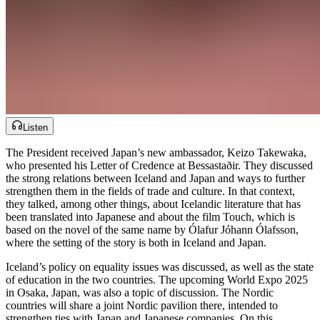
Listen
The President received Japan’s new ambassador, Keizo Takewaka,
who presented his Letter of Credence at Bessastaðir. They discussed
the strong relations between Iceland and Japan and ways to further
strengthen them in the fields of trade and culture. In that context,
they talked, among other things, about Icelandic literature that has
been translated into Japanese and about the film Touch, which is
based on the novel of the same name by Ólafur Jóhann Ólafsson,
where the setting of the story is both in Iceland and Japan.​​​​‌ ‍ ​‍​‍‌‍ ‌ ​‍‌‍‍‌‌‍‌ ‌‍‍‌‌‍ ‍​‍​‍​ ‍‍​‍​‍‌ ​ ‌‍​‌‌‍ ‍‌‍‍‌‌ ‌​‌ ‍‌​‍ ‍‌‍‍‌‌‍ ​‍​‍​‍ ​​‍​‍‌‍‍​‌ ​‍‌‍‌‌‌‍‌‍​‍​‍​ ‍‍​‍​‍‌‍‍​‌ ‌​‌ ‌​‌ ​​‌ ​ ​‍ ​‍ ‌‍‌‍‌‍ ‌ ​‍‌ ​ ‌‍‌‌‌ ‌​‌‍‍‌​‍ ‌‌‍‍‌‌ ​ ‌‍ ​‌‍​‌‌‍ ‍‌‍‌​‌ ​ ​‍ ‍‌ ‌‍‌‍‌‌‌ ​‍‌‍​ ‌‍‌‌‌‍ ​​‍ ‍‌‍​‌‌ ​​‌ ​​​‍ ‌ ​ ‌ ‌​‌ ‌‌‌‍‌​‌‍‍‌‌‍ ​‍ ‌‍‍‌‌‍ ‍‌ ‌​‌‍‌‌‌‍ ‍‌ ‌​​‍ ‌‍‌‌‌‍‌​‌‍‍‌‌ ‌​​‍ ‌‍ ‌‌‍ ‌‍‌​‌‍‌‌​ ‌‌ ​​‌ ​‍‌‍‌‌‌ ​ ‌‍‌‌‌‍ ‍‌ ‌​‌‍​‌‌ ‌​‌‍‍‌‌‍ ‌‍ ‍​ ‍ ‌‍‍‌‌‍‌​​ ‌​ ‌‍​ ‌‍‌‍‌‌‌‍‌‌​ ​ ​ ​​​ ‌ ‌‍​‍​‍ ‌​ ​‌‌‍‌​‌‍​‍​ ​​​‍ ‌​ ‌​​ ​​‌‍​‌​ ​​​‍ ‌‌‍​‍‌‍‌​​ ​‍​ ‍​​‍ ‌‌‍​ ‌‍​‍‌‍​‌​ ​‌‌‍‌‍​ ‍​​ ‍‌​ ​​​ ​‌​ ​ ​ ​ ‌‍‌‍​ ‍ ‌ ‌​‌ ‍‌‌ ​​‌‍‌‌​ ‌‌‍ ‍‌‍‌‌‌ ‌ ‌ ​ ​ ‍ ‌ ​​‌‍​‌‌ ‌​‌‍‍​​ ‌‌ ​​‌‍​‌‌‍‌ ‌‍‌‌‌​​‍‌ ‌‌‌‍‍‌‌‍ ​‌‍‌​‌‍‌‌‌ ​‍​‍‌‌​ ‌‌‌​​‍‌‌ ‌‍‍ ‌‍‌‌‌ ‍‌​‍‌‌​ ​ ‌​‌​​‍‌‌​ ​ ‌​‌​​‍‌‌​ ​‍​ ​‍‌ ​‍‌‍‍‌‌‍​ ‌‍‍​‌ ‌​‌‍‌‌‌ ‍​‌ ‌​​‍ ‌‌‍‌​​ ‍​‌‍‍ ‌ ‌‌‌ ‍‍​ ​​‌‍‍‍‌‍‌​‌‍ ​‍‌‌​ ​‍​ ​‍​‍‌‌​ ‌‌‌​‌​​‍ ‍‌‍​ ‌‍ ‌‍ ‍‌ ‌​‌‍‌‌‌‍ ‍‌ ‌​​‍‌‌​ ‌‌‌​​‍‌‌ ‌‍‍ ‌‍‌‌‌ ‍‌​‍‌‌​ ​ ‌​‌​​‍‌‌​ ​ ‌​‌​​‍‌‌​ ​‍​ ​‍‌‍‌‍‌‍​ ​ ‌​​ ‌‌​ ‌‍​ ​‌​ ‍​‌‍​ ​ ​‍​ ‍‌‌‍‌​‌‍​ ​‍‌‌​ ​‍​ ​‍​‍‌‌​ ‌‌‌​‌​​‍ ‍‌‍​ ‌‍‍​‌‍‍‌‌‍ ​‌‍‌​‌ ​‍‌‍‌‌‌‍ ‍​‍‌‌​ ‌‌‌​​‍‌‌ ‌‍‍ ‌‍‌‌‌ ‍‌​‍‌‌​ ​ ‌​‌​​‍‌‌​ ​ ‌​‌​​‍‌‌​ ​‍​ ​‍​ ​ ‌‍​‍​ ‍‌‌‍​ ​ ‍​​ ‌​‌‍‌‌​ ‌‌​ ​‌‌‍​‌​ ​‌‌‍‌‌​‍‌‌​ ​‍​ ​‍​‍‌‌​ ‌‌‌​‌​​‍ ‍‌ ‌​‌‍‌‌‌ ‍​‌ ‌​​ ‌‍​‍‌‍​‌‌ ​ ‌‍‌‌‌‌‌‌‌ ​‍‌‍ ​​ ‌‌‍‍​‌ ‌​‌ ‌​‌ ​​‌ ​ ​‍‌‌​ ​‍‌​‌‍​‍‌‌​ ​‍‌​‌‍‌‍‌‍‌‍ ‌ ​‍‌ ​ ‌‍‌‌‌ ‌​‌‍‍‌​‍ ‌‌‍‍‌‌ ​ ‌‍ ​‌‍​‌‌‍ ‍‌‍‌​‌ ​ ​‍ ‍‌ ‌‍‌‍‌‌‌ ​‍‌‍​ ‌‍‌‌‌‍ ​​‍ ‍‌‍​‌‌ ​​‌ ​​​‍‌‌​ ​‍‌​‌‍‌ ​ ‌ ‌​‌ ‌‌‌‍‌​‌‍‍‌‌‍ ​‍‌‍‌‍‍‌‌‍‌​​ ‌​ ‌‍​ ‌‍‌‍‌‌‌‍‌‌​ ​ ​ ​​​ ‌ ‌‍​‍​‍ ‌​ ​‌‌‍‌​‌‍​‍​ ​​​‍ ‌​ ‌​​ ​​‌‍​‌​ ​​​‍ ‌‌‍​‍‌‍‌​​ ​‍​ ‍​​‍ ‌‌‍​ ‌‍​‍‌‍​‌​ ​‌‌‍‌‍​ ‍​​ ‍‌​ ​​​ ​‌​ ​ ​ ​ ‌‍‌‍​‍‌‍‌ ‌​‌ ‍‌‌ ​​‌‍‌‌​ ‌‌‍ ‍‌‍‌‌‌ ‌ ‌ ​ ​‍‌‍‌ ​​‌‍​‌‌ ‌​‌‍‍​​ ‌‌ ​​‌‍​‌‌‍‌ ‌‍‌‌‌​​‍‌ ‌‌‌‍‍‌‌‍ ​‌‍‌​‌‍‌‌‌ ​‍​‍‌‌​ ‌‌‌​​‍‌‌ ‌‍‍ ‌‍‌‌‌ ‍‌​‍‌‌​ ​ ‌​‌​​‍‌‌​ ​ ‌​‌​​‍‌‌​ ​‍​ ​‍‌ ​‍‌‍‍‌‌‍​ ‌‍‍​‌ ‌​‌‍‌‌‌ ‍​‌ ‌​​‍ ‌‌‍‌​​ ‍​‌‍‍ ‌ ‌‌‌ ‍‍​ ​​‌‍‍‍‌‍‌​‌‍ ​‍‌‌​ ​‍​ ​‍​‍‌‌​ ‌‌‌​‌​​‍ ‍‌‍​ ‌‍ ‌‍ ‍‌ ‌​‌‍‌‌‌‍ ‍‌ ‌​​‍‌‌​ ‌‌‌​​‍‌‌ ‌‍‍ ‌‍‌‌‌ ‍‌​‍‌‌​ ​ ‌​‌​​‍‌‌​ ​ ‌​‌​​‍‌‌​ ​‍​ ​‍‌‍‌‍‌‍​ ​ ‌​​ ‌‌​ ‌‍​ ​‌​ ‍​‌‍​ ​ ​‍​ ‍‌‌‍‌​‌‍​ ​‍‌‌​ ​‍​ ​‍​‍‌‌​ ‌‌‌​‌​​‍ ‍‌‍​ ‌‍‍​‌‍‍‌‌‍ ​‌‍‌​‌ ​‍‌‍‌‌‌‍ ‍​‍‌‌​ ‌‌‌​​‍‌‌ ‌‍‍ ‌‍‌‌‌ ‍‌​‍‌‌​ ​ ‌​‌​​‍‌‌​ ​ ‌​‌​​‍‌‌​ ​‍​ ​‍​ ​ ‌‍​‍​ ‍‌‌‍​ ​ ‍​​ ‌​‌‍‌‌​ ‌‌​ ​‌‌‍​‌​ ​‌‌‍‌‌​‍‌‌​ ​‍​ ​‍​‍‌‌​ ‌‌‌​‌​​‍ ‍‌ ‌​‌‍‌‌‌ ‍​‌ ‌​​‍‌‍‌ ​​‌‍‌‌‌ ​‍‌ ​ ‌ ​​‌‍‌‌‌‍​ ‌ ‌​‌‍‍‌‌ ‌‍‌‍‌‌​ ‌‌ ​​‌ ‌‌‌‍​‍‌‍ ​‌‍‍‌‌ ​ ‌‍‍​‌‍‌‌‌‍‌​​‍​‍‌ ‌
Iceland’s policy on equality issues was discussed, as well as the state
of education in the two countries. The upcoming World Expo 2025
in Osaka, Japan, was also a topic of discussion. The Nordic
countries will share a joint Nordic pavilion there, intended to
strengthen ties with Japan and Japanese companies. On this