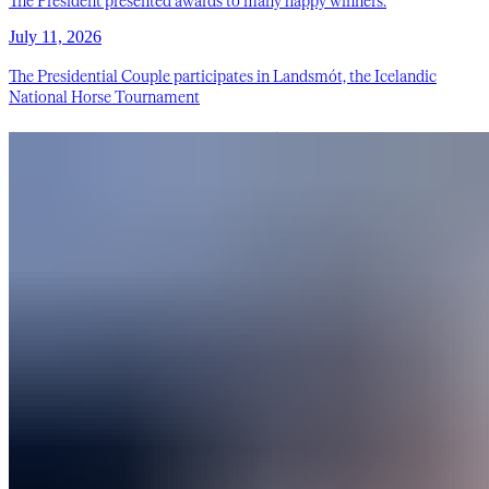
July 11, 2026
The Presidential Couple participates in Landsmót, the Icelandic
National Horse Tournament