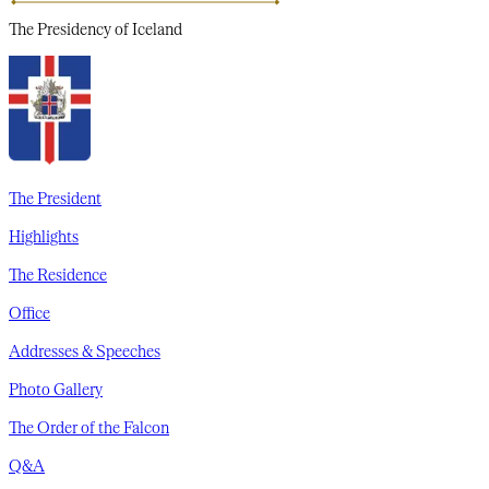
The Presidency
of Iceland
The President
Highlights
The Residence
Office
Addresses & Speeches
Photo Gallery
The Order of the Falcon
Q&A