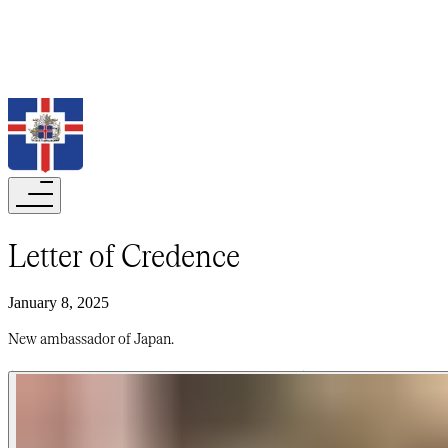
Search
Letter of Credence​​​​‌ ‍ ​‍​‍‌‍ ‌ ​‍‌‍‍‌‌‍‌ ‌‍‍‌‌‍ ‍​‍​‍​ ‍‍​‍​‍‌ ​ ‌‍​‌‌‍ ‍‌‍‍‌‌ ‌​‌ ‍‌​‍ ‍‌‍‍‌‌‍ ​‍​‍​‍ ​​‍​‍‌‍‍​‌ ​‍‌‍‌‌‌‍‌‍​‍​‍​ ‍‍​‍​‍‌‍‍​‌ ‌​‌ ‌​‌ ​​‌ ​ ​‍ ​‍ ‌‍‌‍‌‍ ‌ ​‍‌ ​ ‌‍‌‌‌ ‌​‌‍‍‌​‍ ‌‌‍‍‌‌ ​ ‌‍ ​‌‍​‌‌‍ ‍‌‍‌​‌ ​ ​‍ ‍‌ ‌‍‌‍‌‌‌ ​‍‌‍​ ‌‍‌‌‌‍ ​​‍ ‍‌‍​‌‌ ​​‌ ​​​‍ ‌ ​ ‌ ‌​‌ ‌‌‌‍‌​‌‍‍‌‌‍ ​‍ ‌‍‍‌‌‍ ‍‌ ‌​‌‍‌‌‌‍ ‍‌ ‌​​‍ ‌‍‌‌‌‍‌​‌‍‍‌‌ ‌​​‍ ‌‍ ‌‌‍ ‌‍‌​‌‍‌‌​ ‌‌ ​​‌ ​‍‌‍‌‌‌ ​ ‌‍‌‌‌‍ ‍‌ ‌​‌‍​‌‌ ‌​‌‍‍‌‌‍ ‌‍ ‍​ ‍ ‌‍‍‌‌‍‌​​ ‌​ ‌‍​ ‌‍‌‍‌‌‌‍‌‌​ ​ ​ ​​​ ‌ ‌‍​‍​‍ ‌​ ​‌‌‍‌​‌‍​‍​ ​​​‍ ‌​ ‌​​ ​​‌‍​‌​ ​​​‍ ‌‌‍​‍‌‍‌​​ ​‍​ ‍​​‍ ‌‌‍​ ‌‍​‍‌‍​‌​ ​‌‌‍‌‍​ ‍​​ ‍‌​ ​​​ ​‌​ ​ ​ ​ ‌‍‌‍​ ‍ ‌ ‌​‌ ‍‌‌ ​​‌‍‌‌​ ‌‌‍ ‍‌‍‌‌‌ ‌ ‌ ​ ​ ‍ ‌ ​​‌‍​‌‌ ‌​‌‍‍​​ ‌‌ ‌​‌‍‍‌‌ ‌​‌‍ ​‌‍‌‌​ ‌‍​‍‌‍​‌‌ ​ ‌‍‌‌‌‌‌‌‌ ​‍‌‍ ​​ ‌‌‍‍​‌ ‌​‌ ‌​‌ ​​‌ ​ ​‍‌‌​ ​‍‌​‌‍​‍‌‌​ ​‍‌​‌‍‌‍‌‍‌‍ ‌ ​‍‌ ​ ‌‍‌‌‌ ‌​‌‍‍‌​‍ ‌‌‍‍‌‌ ​ ‌‍ ​‌‍​‌‌‍ ‍‌‍‌​‌ ​ ​‍ ‍‌ ‌‍‌‍‌‌‌ ​‍‌‍​ ‌‍‌‌‌‍ ​​‍ ‍‌‍​‌‌ ​​‌ ​​​‍‌‌​ ​‍‌​‌‍‌ ​ ‌ ‌​‌ ‌‌‌‍‌​‌‍‍‌‌‍ ​‍‌‍‌‍‍‌‌‍‌​​ ‌​ ‌‍​ ‌‍‌‍‌‌‌‍‌‌​ ​ ​ ​​​ ‌ ‌‍​‍​‍ ‌​ ​‌‌‍‌​‌‍​‍​ ​​​‍ ‌​ ‌​​ ​​‌‍​‌​ ​​​‍ ‌‌‍​‍‌‍‌​​ ​‍​ ‍​​‍ ‌‌‍​ ‌‍​‍‌‍​‌​ ​‌‌‍‌‍​ ‍​​ ‍‌​ ​​​ ​‌​ ​ ​ ​ ‌‍‌‍​‍‌‍‌ ‌​‌ ‍‌‌ ​​‌‍‌‌​ ‌‌‍ ‍‌‍‌‌‌ ‌ ‌ ​ ​‍‌‍‌ ​​‌‍​‌‌ ‌​‌‍‍​​ ‌‌ ‌​‌‍‍‌‌ ‌​‌‍ ​‌‍‌‌​‍‌‍‌ ​​‌‍‌‌‌ ​‍‌ ​ ‌ ​​‌‍‌‌‌‍​ ‌ ‌​‌‍‍‌‌ ‌‍‌‍‌‌​ ‌‌ ​​‌ ‌‌‌‍​‍‌‍ ​‌‍‍‌‌ ​ ‌‍‍​‌‍‌‌‌‍‌​​‍​‍‌ ‌
January 8, 2025
New ambassador of Japan.​​​​‌ ‍ ​‍​‍‌‍ ‌ ​‍‌‍‍‌‌‍‌ ‌‍‍‌‌‍ ‍​‍​‍​ ‍‍​‍​‍‌ ​ ‌‍​‌‌‍ ‍‌‍‍‌‌ ‌​‌ ‍‌​‍ ‍‌‍‍‌‌‍ ​‍​‍​‍ ​​‍​‍‌‍‍​‌ ​‍‌‍‌‌‌‍‌‍​‍​‍​ ‍‍​‍​‍‌‍‍​‌ ‌​‌ ‌​‌ ​​‌ ​ ​‍ ​‍ ‌‍‌‍‌‍ ‌ ​‍‌ ​ ‌‍‌‌‌ ‌​‌‍‍‌​‍ ‌‌‍‍‌‌ ​ ‌‍ ​‌‍​‌‌‍ ‍‌‍‌​‌ ​ ​‍ ‍‌ ‌‍‌‍‌‌‌ ​‍‌‍​ ‌‍‌‌‌‍ ​​‍ ‍‌‍​‌‌ ​​‌ ​​​‍ ‌ ​ ‌ ‌​‌ ‌‌‌‍‌​‌‍‍‌‌‍ ​‍ ‌‍‍‌‌‍ ‍‌ ‌​‌‍‌‌‌‍ ‍‌ ‌​​‍ ‌‍‌‌‌‍‌​‌‍‍‌‌ ‌​​‍ ‌‍ ‌‌‍ ‌‍‌​‌‍‌‌​ ‌‌ ​​‌ ​‍‌‍‌‌‌ ​ ‌‍‌‌‌‍ ‍‌ ‌​‌‍​‌‌ ‌​‌‍‍‌‌‍ ‌‍ ‍​ ‍ ‌‍‍‌‌‍‌​​ ‌​ ‌‌​ ​ ​ ​‌‌‍​ ‌‍‌‍​ ​ ​ ‌‌​ ‌​​‍ ‌​ ‌ ​ ‌​‌‍​ ‌‍​ ​‍ ‌​ ‌​​ ‍​​ ‍‌‌‍​ ​‍ ‌‌‍​‌‌‍​‍​ ‌‍‌‍‌‌​‍ ‌​ ​​​ ​‌​ ​‍‌‍‌​​ ​‌​ ‌‌‌‍‌‍​ ‌‍‌‍‌​‌‍​ ​ ‍‌​ ​​​ ‍ ‌ ‌​‌ ‍‌‌ ​​‌‍‌‌​ ‌‌‍ ‍‌‍‌‌‌ ‌ ‌ ​ ​ ‍ ‌ ​​‌‍​‌‌ ‌​‌‍‍​​ ‌‌‍‌​‌‍‌‌‌ ​ ‌‍​ ‌ ​‍‌‍‍‌‌ ​​‌ ‌​‌‍‍‌‌‍ ‌‍ ‍​ ‌‍​‍‌‍​‌‌ ​ ‌‍‌‌‌‌‌‌‌ ​‍‌‍ ​​ ‌‌‍‍​‌ ‌​‌ ‌​‌ ​​‌ ​ ​‍‌‌​ ​‍‌​‌‍​‍‌‌​ ​‍‌​‌‍‌‍‌‍‌‍ ‌ ​‍‌ ​ ‌‍‌‌‌ ‌​‌‍‍‌​‍ ‌‌‍‍‌‌ ​ ‌‍ ​‌‍​‌‌‍ ‍‌‍‌​‌ ​ ​‍ ‍‌ ‌‍‌‍‌‌‌ ​‍‌‍​ ‌‍‌‌‌‍ ​​‍ ‍‌‍​‌‌ ​​‌ ​​​‍‌‌​ ​‍‌​‌‍‌ ​ ‌ ‌​‌ ‌‌‌‍‌​‌‍‍‌‌‍ ​‍‌‍‌‍‍‌‌‍‌​​ ‌​ ‌‌​ ​ ​ ​‌‌‍​ ‌‍‌‍​ ​ ​ ‌‌​ ‌​​‍ ‌​ ‌ ​ ‌​‌‍​ ‌‍​ ​‍ ‌​ ‌​​ ‍​​ ‍‌‌‍​ ​‍ ‌‌‍​‌‌‍​‍​ ‌‍‌‍‌‌​‍ ‌​ ​​​ ​‌​ ​‍‌‍‌​​ ​‌​ ‌‌‌‍‌‍​ ‌‍‌‍‌​‌‍​ ​ ‍‌​ ​​​‍‌‍‌ ‌​‌ ‍‌‌ ​​‌‍‌‌​ ‌‌‍ ‍‌‍‌‌‌ ‌ ‌ ​ ​‍‌‍‌ ​​‌‍​‌‌ ‌​‌‍‍​​ ‌‌‍‌​‌‍‌‌‌ ​ ‌‍​ ‌ ​‍‌‍‍‌‌ ​​‌ ‌​‌‍‍‌‌‍ ‌‍ ‍​‍‌‍‌ ​​‌‍‌‌‌ ​‍‌ ​ ‌ ​​‌‍‌‌‌‍​ ‌ ‌​‌‍‍‌‌ ‌‍‌‍‌‌​ ‌‌ ​​‌ ‌‌‌‍​‍‌‍ ​‌‍‍‌‌ ​ ‌‍‍​‌‍‌‌‌‍‌​​‍​‍‌ ‌​​​​‌ ‍ ​‍​‍‌‍ ‌ ​‍‌‍‍‌‌‍‌ ‌‍‍‌‌‍ ‍​‍​‍​ ‍‍​‍​‍‌ ​ ‌‍​‌‌‍ ‍‌‍‍‌‌ ‌​‌ ‍‌​‍ ‍‌‍‍‌‌‍ ​‍​‍​‍ ​​‍​‍‌‍‍​‌ ​‍‌‍‌‌‌‍‌‍​‍​‍​ ‍‍​‍​‍‌‍‍​‌ ‌​‌ ‌​‌ ​​‌ ​ ​‍ ​‍ ‌‍‌‍‌‍ ‌ ​‍‌ ​ ‌‍‌‌‌ ‌​‌‍‍‌​‍ ‌‌‍‍‌‌ ​ ‌‍ ​‌‍​‌‌‍ ‍‌‍‌​‌ ​ ​‍ ‍‌ ‌‍‌‍‌‌‌ ​‍‌‍​ ‌‍‌‌‌‍ ​​‍ ‍‌‍​‌‌ ​​‌ ​​​‍ ‌ ​ ‌ ‌​‌ ‌‌‌‍‌​‌‍‍‌‌‍ ​‍ ‌‍‍‌‌‍ ‍‌ ‌​‌‍‌‌‌‍ ‍‌ ‌​​‍ ‌‍‌‌‌‍‌​‌‍‍‌‌ ‌​​‍ ‌‍ ‌‌‍ ‌‍‌​‌‍‌‌​ ‌‌ ​​‌ ​‍‌‍‌‌‌ ​ ‌‍‌‌‌‍ ‍‌ ‌​‌‍​‌‌ ‌​‌‍‍‌‌‍ ‌‍ ‍​ ‍ ‌‍‍‌‌‍‌​​ ‌​ ‌‍​ ‌‍‌‍‌‌‌‍‌‌​ ​ ​ ​​​ ‌ ‌‍​‍​‍ ‌​ ​‌‌‍‌​‌‍​‍​ ​​​‍ ‌​ ‌​​ ​​‌‍​‌​ ​​​‍ ‌‌‍​‍‌‍‌​​ ​‍​ ‍​​‍ ‌‌‍​ ‌‍​‍‌‍​‌​ ​‌‌‍‌‍​ ‍​​ ‍‌​ ​​​ ​‌​ ​ ​ ​ ‌‍‌‍​ ‍ ‌ ‌​‌ ‍‌‌ ​​‌‍‌‌​ ‌‌‍ ‍‌‍‌‌‌ ‌ ‌ ​ ​ ‍ ‌ ​​‌‍​‌‌ ‌​‌‍‍​​ ‌‌‍‌​‌‍‌‌‌ ​ ‌‍​ ‌ ​‍‌‍‍‌‌ ​​‌ ‌​‌‍‍‌‌‍ ‌‍ ‍​ ‌‍​‍‌‍​‌‌ ​ ‌‍‌‌‌‌‌‌‌ ​‍‌‍ ​​ ‌‌‍‍​‌ ‌​‌ ‌​‌ ​​‌ ​ ​‍‌‌​ ​‍‌​‌‍​‍‌‌​ ​‍‌​‌‍‌‍‌‍‌‍ ‌ ​‍‌ ​ ‌‍‌‌‌ ‌​‌‍‍‌​‍ ‌‌‍‍‌‌ ​ ‌‍ ​‌‍​‌‌‍ ‍‌‍‌​‌ ​ ​‍ ‍‌ ‌‍‌‍‌‌‌ ​‍‌‍​ ‌‍‌‌‌‍ ​​‍ ‍‌‍​‌‌ ​​‌ ​​​‍‌‌​ ​‍‌​‌‍‌ ​ ‌ ‌​‌ ‌‌‌‍‌​‌‍‍‌‌‍ ​‍‌‍‌‍‍‌‌‍‌​​ ‌​ ‌‍​ ‌‍‌‍‌‌‌‍‌‌​ ​ ​ ​​​ ‌ ‌‍​‍​‍ ‌​ ​‌‌‍‌​‌‍​‍​ ​​​‍ ‌​ ‌​​ ​​‌‍​‌​ ​​​‍ ‌‌‍​‍‌‍‌​​ ​‍​ ‍​​‍ ‌‌‍​ ‌‍​‍‌‍​‌​ ​‌‌‍‌‍​ ‍​​ ‍‌​ ​​​ ​‌​ ​ ​ ​ ‌‍‌‍​‍‌‍‌ ‌​‌ ‍‌‌ ​​‌‍‌‌​ ‌‌‍ ‍‌‍‌‌‌ ‌ ‌ ​ ​‍‌‍‌ ​​‌‍​‌‌ ‌​‌‍‍​​ ‌‌‍‌​‌‍‌‌‌ ​ ‌‍​ ‌ ​‍‌‍‍‌‌ ​​‌ ‌​‌‍‍‌‌‍ ‌‍ ‍​‍‌‍‌ ​​‌‍‌‌‌ ​‍‌ ​ ‌ ​​‌‍‌‌‌‍​ ‌ ‌​‌‍‍‌‌ ‌‍‌‍‌‌​ ‌‌ ​​‌ ‌‌‌‍​‍‌‍ ​‌‍‍‌‌ ​ ‌‍‍​‌‍‌‌‌‍‌​​‍​‍‌ ‌