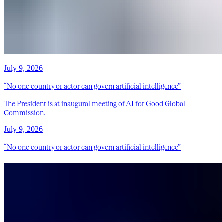
July 9, 2026
“No one country or actor can govern artificial intelligence”
The President is at inaugural meeting of AI for Good Global
Commission.
July 9, 2026
“No one country or actor can govern artificial intelligence”