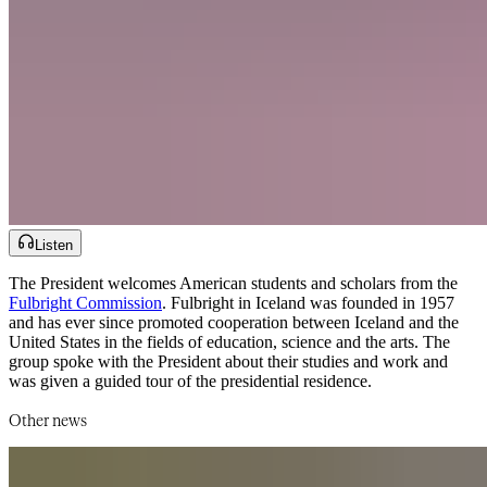
Listen
The President welcomes American students and scholars from the
Fulbright Commission​​​​‌ ‍ ​‍​‍‌‍ ‌ ​‍‌‍‍‌‌‍‌ ‌‍‍‌‌‍ ‍​‍​‍​ ‍‍​‍​‍‌ ​ ‌‍​‌‌‍ ‍‌‍‍‌‌ ‌​‌ ‍‌​‍ ‍‌‍‍‌‌‍ ​‍​‍​‍ ​​‍​‍‌‍‍​‌ ​‍‌‍‌‌‌‍‌‍​‍​‍​ ‍‍​‍​‍‌‍‍​‌ ‌​‌ ‌​‌ ​​‌ ​ ​‍ ​‍ ‌‍‌‍‌‍ ‌ ​‍‌ ​ ‌‍‌‌‌ ‌​‌‍‍‌​‍ ‌‌‍‍‌‌ ​ ‌‍ ​‌‍​‌‌‍ ‍‌‍‌​‌ ​ ​‍ ‍‌ ‌‍‌‍‌‌‌ ​‍‌‍​ ‌‍‌‌‌‍ ​​‍ ‍‌‍​‌‌ ​​‌ ​​​‍ ‌ ​ ‌ ‌​‌ ‌‌‌‍‌​‌‍‍‌‌‍ ​‍ ‌‍‍‌‌‍ ‍‌ ‌​‌‍‌‌‌‍ ‍‌ ‌​​‍ ‌‍‌‌‌‍‌​‌‍‍‌‌ ‌​​‍ ‌‍ ‌‌‍ ‌‍‌​‌‍‌‌​ ‌‌ ​​‌ ​‍‌‍‌‌‌ ​ ‌‍‌‌‌‍ ‍‌ ‌​‌‍​‌‌ ‌​‌‍‍‌‌‍ ‌‍ ‍​ ‍ ‌‍‍‌‌‍‌​​ ‌​ ​​‌‍‌‍​ ‌ ​ ‍‌‌‍​‌​ ​ ‌‍‌​​ ‌‌​‍ ‌​ ​ ​ ‍​​ ​‍‌‍‌​​‍ ‌​ ‌​‌‍​ ​ ‍​​ ​​​‍ ‌​ ‍​‌‍‌‍​ ‌ ​ ‍​​‍ ‌‌‍​‍​ ‍‌‌‍‌‍​ ‌ ‌‍‌​‌‍‌​​ ‌ ​ ​ ‌‍​ ​ ​ ​ ​ ​ ​​​ ‍ ‌ ‌​‌ ‍‌‌ ​​‌‍‌‌​ ‌‌‍ ‍‌‍‌‌‌ ‌ ‌ ​ ​ ‍ ‌ ​​‌‍​‌‌ ‌​‌‍‍​​ ‌‌ ​​‌‍​‌‌‍‌ ‌‍‌‌‌​​‍‌ ‌‌‌‍‍‌‌‍ ​‌‍‌​‌‍‌‌‌ ​‍​‍‌‌​ ‌‌‌​​‍‌‌ ‌‍‍ ‌‍‌‌‌ ‍‌​‍‌‌​ ​ ‌​‌​​‍‌‌​ ​ ‌​‌​​‍‌‌​ ​‍​ ​‍‌ ​‍‌‍‍‌‌‍​ ‌‍‍​‌ ‌​‌‍‌‌‌ ‍​‌ ‌​​‍ ‌‌‍‍‌‌‍‌​‌ ‌ ‌ ‌‍‌‍‍ ‌‍ ‍‌‍​‍‌ ‌‍​ ​‍​‍‌‌​ ​‍​ ​‍​‍‌‌​ ‌‌‌​‌​​‍ ‍‌‍​ ‌‍ ‌‍ ‍‌ ‌​‌‍‌‌‌‍ ‍‌ ‌​​‍‌‌​ ‌‌‌​​‍‌‌ ‌‍‍ ‌‍‌‌‌ ‍‌​‍‌‌​ ​ ‌​‌​​‍‌‌​ ​ ‌​‌​​‍‌‌​ ​‍​ ​‍​ ​‍‌‍​‍‌‍​ ​ ​‌‌‍‌‌‌‍‌‍‌‍‌‌‌‍‌‍‌‍‌‍​ ‌ ‌‍​‌​ ‌‍​‍‌‌​ ​‍​ ​‍​‍‌‌​ ‌‌‌​‌​​‍ ‍‌‍​ ‌‍‍​‌‍‍‌‌‍ ​‌‍‌​‌ ​‍‌‍‌‌‌‍ ‍​‍‌‌​ ‌‌‌​​‍‌‌ ‌‍‍ ‌‍‌‌‌ ‍‌​‍‌‌​ ​ ‌​‌​​‍‌‌​ ​ ‌​‌​​‍‌‌​ ​‍​ ​‍‌‍​ ​ ‌‍​ ‍​​ ‍‌‌‍‌‍​ ‍‌​ ‌‍​ ​‍‌‍‌‌‌‍​‌​ ​​‌‍​‌​‍‌‌​ ​‍​ ​‍​‍‌‌​ ‌‌‌​‌​​‍ ‍‌ ‌​‌‍‌‌‌ ‍​‌ ‌​​ ‌‍​‍‌‍​‌‌ ​ ‌‍‌‌‌‌‌‌‌ ​‍‌‍ ​​ ‌‌‍‍​‌ ‌​‌ ‌​‌ ​​‌ ​ ​‍‌‌​ ​‍‌​‌‍​‍‌‌​ ​‍‌​‌‍‌‍‌‍‌‍ ‌ ​‍‌ ​ ‌‍‌‌‌ ‌​‌‍‍‌​‍ ‌‌‍‍‌‌ ​ ‌‍ ​‌‍​‌‌‍ ‍‌‍‌​‌ ​ ​‍ ‍‌ ‌‍‌‍‌‌‌ ​‍‌‍​ ‌‍‌‌‌‍ ​​‍ ‍‌‍​‌‌ ​​‌ ​​​‍‌‌​ ​‍‌​‌‍‌ ​ ‌ ‌​‌ ‌‌‌‍‌​‌‍‍‌‌‍ ​‍‌‍‌‍‍‌‌‍‌​​ ‌​ ​​‌‍‌‍​ ‌ ​ ‍‌‌‍​‌​ ​ ‌‍‌​​ ‌‌​‍ ‌​ ​ ​ ‍​​ ​‍‌‍‌​​‍ ‌​ ‌​‌‍​ ​ ‍​​ ​​​‍ ‌​ ‍​‌‍‌‍​ ‌ ​ ‍​​‍ ‌‌‍​‍​ ‍‌‌‍‌‍​ ‌ ‌‍‌​‌‍‌​​ ‌ ​ ​ ‌‍​ ​ ​ ​ ​ ​ ​​​‍‌‍‌ ‌​‌ ‍‌‌ ​​‌‍‌‌​ ‌‌‍ ‍‌‍‌‌‌ ‌ ‌ ​ ​‍‌‍‌ ​​‌‍​‌‌ ‌​‌‍‍​​ ‌‌ ​​‌‍​‌‌‍‌ ‌‍‌‌‌​​‍‌ ‌‌‌‍‍‌‌‍ ​‌‍‌​‌‍‌‌‌ ​‍​‍‌‌​ ‌‌‌​​‍‌‌ ‌‍‍ ‌‍‌‌‌ ‍‌​‍‌‌​ ​ ‌​‌​​‍‌‌​ ​ ‌​‌​​‍‌‌​ ​‍​ ​‍‌ ​‍‌‍‍‌‌‍​ ‌‍‍​‌ ‌​‌‍‌‌‌ ‍​‌ ‌​​‍ ‌‌‍‍‌‌‍‌​‌ ‌ ‌ ‌‍‌‍‍ ‌‍ ‍‌‍​‍‌ ‌‍​ ​‍​‍‌‌​ ​‍​ ​‍​‍‌‌​ ‌‌‌​‌​​‍ ‍‌‍​ ‌‍ ‌‍ ‍‌ ‌​‌‍‌‌‌‍ ‍‌ ‌​​‍‌‌​ ‌‌‌​​‍‌‌ ‌‍‍ ‌‍‌‌‌ ‍‌​‍‌‌​ ​ ‌​‌​​‍‌‌​ ​ ‌​‌​​‍‌‌​ ​‍​ ​‍​ ​‍‌‍​‍‌‍​ ​ ​‌‌‍‌‌‌‍‌‍‌‍‌‌‌‍‌‍‌‍‌‍​ ‌ ‌‍​‌​ ‌‍​‍‌‌​ ​‍​ ​‍​‍‌‌​ ‌‌‌​‌​​‍ ‍‌‍​ ‌‍‍​‌‍‍‌‌‍ ​‌‍‌​‌ ​‍‌‍‌‌‌‍ ‍​‍‌‌​ ‌‌‌​​‍‌‌ ‌‍‍ ‌‍‌‌‌ ‍‌​‍‌‌​ ​ ‌​‌​​‍‌‌​ ​ ‌​‌​​‍‌‌​ ​‍​ ​‍‌‍​ ​ ‌‍​ ‍​​ ‍‌‌‍‌‍​ ‍‌​ ‌‍​ ​‍‌‍‌‌‌‍​‌​ ​​‌‍​‌​‍‌‌​ ​‍​ ​‍​‍‌‌​ ‌‌‌​‌​​‍ ‍‌ ‌​‌‍‌‌‌ ‍​‌ ‌​​‍‌‍‌ ​​‌‍‌‌‌ ​‍‌ ​ ‌ ​​‌‍‌‌‌‍​ ‌ ‌​‌‍‍‌‌ ‌‍‌‍‌‌​ ‌‌ ​​‌ ‌‌‌‍​‍‌‍ ​‌‍‍‌‌ ​ ‌‍‍​‌‍‌‌‌‍‌​​‍​‍‌ ‌
. Fulbright in Iceland was founded in 1957
and has ever since promoted cooperation between Iceland and the
United States in the fields of education, science and the arts. The
group spoke with the President about their studies and work and
was given a guided tour of the presidential residence.​​​​‌ ‍ ​‍​‍‌‍ ‌ ​‍‌‍‍‌‌‍‌ ‌‍‍‌‌‍ ‍​‍​‍​ ‍‍​‍​‍‌ ​ ‌‍​‌‌‍ ‍‌‍‍‌‌ ‌​‌ ‍‌​‍ ‍‌‍‍‌‌‍ ​‍​‍​‍ ​​‍​‍‌‍‍​‌ ​‍‌‍‌‌‌‍‌‍​‍​‍​ ‍‍​‍​‍‌‍‍​‌ ‌​‌ ‌​‌ ​​‌ ​ ​‍ ​‍ ‌‍‌‍‌‍ ‌ ​‍‌ ​ ‌‍‌‌‌ ‌​‌‍‍‌​‍ ‌‌‍‍‌‌ ​ ‌‍ ​‌‍​‌‌‍ ‍‌‍‌​‌ ​ ​‍ ‍‌ ‌‍‌‍‌‌‌ ​‍‌‍​ ‌‍‌‌‌‍ ​​‍ ‍‌‍​‌‌ ​​‌ ​​​‍ ‌ ​ ‌ ‌​‌ ‌‌‌‍‌​‌‍‍‌‌‍ ​‍ ‌‍‍‌‌‍ ‍‌ ‌​‌‍‌‌‌‍ ‍‌ ‌​​‍ ‌‍‌‌‌‍‌​‌‍‍‌‌ ‌​​‍ ‌‍ ‌‌‍ ‌‍‌​‌‍‌‌​ ‌‌ ​​‌ ​‍‌‍‌‌‌ ​ ‌‍‌‌‌‍ ‍‌ ‌​‌‍​‌‌ ‌​‌‍‍‌‌‍ ‌‍ ‍​ ‍ ‌‍‍‌‌‍‌​​ ‌​ ​​‌‍‌‍​ ‌ ​ ‍‌‌‍​‌​ ​ ‌‍‌​​ ‌‌​‍ ‌​ ​ ​ ‍​​ ​‍‌‍‌​​‍ ‌​ ‌​‌‍​ ​ ‍​​ ​​​‍ ‌​ ‍​‌‍‌‍​ ‌ ​ ‍​​‍ ‌‌‍​‍​ ‍‌‌‍‌‍​ ‌ ‌‍‌​‌‍‌​​ ‌ ​ ​ ‌‍​ ​ ​ ​ ​ ​ ​​​ ‍ ‌ ‌​‌ ‍‌‌ ​​‌‍‌‌​ ‌‌‍ ‍‌‍‌‌‌ ‌ ‌ ​ ​ ‍ ‌ ​​‌‍​‌‌ ‌​‌‍‍​​ ‌‌ ​​‌‍​‌‌‍‌ ‌‍‌‌‌​​‍‌ ‌‌‌‍‍‌‌‍ ​‌‍‌​‌‍‌‌‌ ​‍​‍‌‌​ ‌‌‌​​‍‌‌ ‌‍‍ ‌‍‌‌‌ ‍‌​‍‌‌​ ​ ‌​‌​​‍‌‌​ ​ ‌​‌​​‍‌‌​ ​‍​ ​‍‌ ​‍‌‍‍‌‌‍​ ‌‍‍​‌ ‌​‌‍‌‌‌ ‍​‌ ‌​​‍ ‌‌‍‍‌‌‍‌​‌ ‌ ‌ ‌‍‌‍‍ ‌‍ ‍‌‍​‍‌ ‌‍​ ​‍​‍‌‌​ ​‍​ ​‍​‍‌‌​ ‌‌‌​‌​​‍ ‍‌‍​ ‌‍ ‌‍ ‍‌ ‌​‌‍‌‌‌‍ ‍‌ ‌​​‍‌‌​ ‌‌‌​​‍‌‌ ‌‍‍ ‌‍‌‌‌ ‍‌​‍‌‌​ ​ ‌​‌​​‍‌‌​ ​ ‌​‌​​‍‌‌​ ​‍​ ​‍​ ​‍‌‍​‍‌‍​ ​ ​‌‌‍‌‌‌‍‌‍‌‍‌‌‌‍‌‍‌‍‌‍​ ‌ ‌‍​‌​ ‌‍​‍‌‌​ ​‍​ ​‍​‍‌‌​ ‌‌‌​‌​​‍ ‍‌‍​ ‌‍‍​‌‍‍‌‌‍ ​‌‍‌​‌ ​‍‌‍‌‌‌‍ ‍​‍‌‌​ ‌‌‌​​‍‌‌ ‌‍‍ ‌‍‌‌‌ ‍‌​‍‌‌​ ​ ‌​‌​​‍‌‌​ ​ ‌​‌​​‍‌‌​ ​‍​ ​‍​ ‍​‌‍‌‍‌‍​‌​ ​​​ ​​​ ‌ ‌‍‌​​ ‌‍​ ‌‍‌‍‌‍​ ‍​​ ‍​​‍‌‌​ ​‍​ ​‍​‍‌‌​ ‌‌‌​‌​​‍ ‍‌ ‌​‌‍‌‌‌ ‍​‌ ‌​​ ‌‍​‍‌‍​‌‌ ​ ‌‍‌‌‌‌‌‌‌ ​‍‌‍ ​​ ‌‌‍‍​‌ ‌​‌ ‌​‌ ​​‌ ​ ​‍‌‌​ ​‍‌​‌‍​‍‌‌​ ​‍‌​‌‍‌‍‌‍‌‍ ‌ ​‍‌ ​ ‌‍‌‌‌ ‌​‌‍‍‌​‍ ‌‌‍‍‌‌ ​ ‌‍ ​‌‍​‌‌‍ ‍‌‍‌​‌ ​ ​‍ ‍‌ ‌‍‌‍‌‌‌ ​‍‌‍​ ‌‍‌‌‌‍ ​​‍ ‍‌‍​‌‌ ​​‌ ​​​‍‌‌​ ​‍‌​‌‍‌ ​ ‌ ‌​‌ ‌‌‌‍‌​‌‍‍‌‌‍ ​‍‌‍‌‍‍‌‌‍‌​​ ‌​ ​​‌‍‌‍​ ‌ ​ ‍‌‌‍​‌​ ​ ‌‍‌​​ ‌‌​‍ ‌​ ​ ​ ‍​​ ​‍‌‍‌​​‍ ‌​ ‌​‌‍​ ​ ‍​​ ​​​‍ ‌​ ‍​‌‍‌‍​ ‌ ​ ‍​​‍ ‌‌‍​‍​ ‍‌‌‍‌‍​ ‌ ‌‍‌​‌‍‌​​ ‌ ​ ​ ‌‍​ ​ ​ ​ ​ ​ ​​​‍‌‍‌ ‌​‌ ‍‌‌ ​​‌‍‌‌​ ‌‌‍ ‍‌‍‌‌‌ ‌ ‌ ​ ​‍‌‍‌ ​​‌‍​‌‌ ‌​‌‍‍​​ ‌‌ ​​‌‍​‌‌‍‌ ‌‍‌‌‌​​‍‌ ‌‌‌‍‍‌‌‍ ​‌‍‌​‌‍‌‌‌ ​‍​‍‌‌​ ‌‌‌​​‍‌‌ ‌‍‍ ‌‍‌‌‌ ‍‌​‍‌‌​ ​ ‌​‌​​‍‌‌​ ​ ‌​‌​​‍‌‌​ ​‍​ ​‍‌ ​‍‌‍‍‌‌‍​ ‌‍‍​‌ ‌​‌‍‌‌‌ ‍​‌ ‌​​‍ ‌‌‍‍‌‌‍‌​‌ ‌ ‌ ‌‍‌‍‍ ‌‍ ‍‌‍​‍‌ ‌‍​ ​‍​‍‌‌​ ​‍​ ​‍​‍‌‌​ ‌‌‌​‌​​‍ ‍‌‍​ ‌‍ ‌‍ ‍‌ ‌​‌‍‌‌‌‍ ‍‌ ‌​​‍‌‌​ ‌‌‌​​‍‌‌ ‌‍‍ ‌‍‌‌‌ ‍‌​‍‌‌​ ​ ‌​‌​​‍‌‌​ ​ ‌​‌​​‍‌‌​ ​‍​ ​‍​ ​‍‌‍​‍‌‍​ ​ ​‌‌‍‌‌‌‍‌‍‌‍‌‌‌‍‌‍‌‍‌‍​ ‌ ‌‍​‌​ ‌‍​‍‌‌​ ​‍​ ​‍​‍‌‌​ ‌‌‌​‌​​‍ ‍‌‍​ ‌‍‍​‌‍‍‌‌‍ ​‌‍‌​‌ ​‍‌‍‌‌‌‍ ‍​‍‌‌​ ‌‌‌​​‍‌‌ ‌‍‍ ‌‍‌‌‌ ‍‌​‍‌‌​ ​ ‌​‌​​‍‌‌​ ​ ‌​‌​​‍‌‌​ ​‍​ ​‍​ ‍​‌‍‌‍‌‍​‌​ ​​​ ​​​ ‌ ‌‍‌​​ ‌‍​ ‌‍‌‍‌‍​ ‍​​ ‍​​‍‌‌​ ​‍​ ​‍​‍‌‌​ ‌‌‌​‌​​‍ ‍‌ ‌​‌‍‌‌‌ ‍​‌ ‌​​‍‌‍‌ ​​‌‍‌‌‌ ​‍‌ ​ ‌ ​​‌‍‌‌‌‍​ ‌ ‌​‌‍‍‌‌ ‌‍‌‍‌‌​ ‌‌ ​​‌ ‌‌‌‍​‍‌‍ ​‌‍‍‌‌ ​ ‌‍‍​‌‍‌‌‌‍‌​​‍​‍‌ ‌
Other news