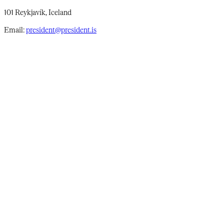
101 Reykjavík, Iceland
Email:
president@president.is