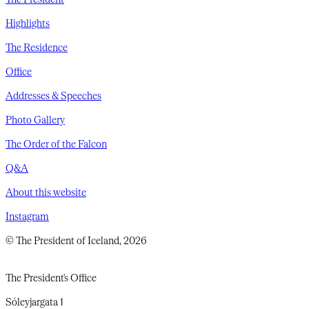
Highlights
The Residence
Office
Addresses & Speeches
Photo Gallery
The Order of the Falcon
Q&A
About this website
Instagram
© The President of Iceland, 2026
The President's Office
Sóleyjargata 1