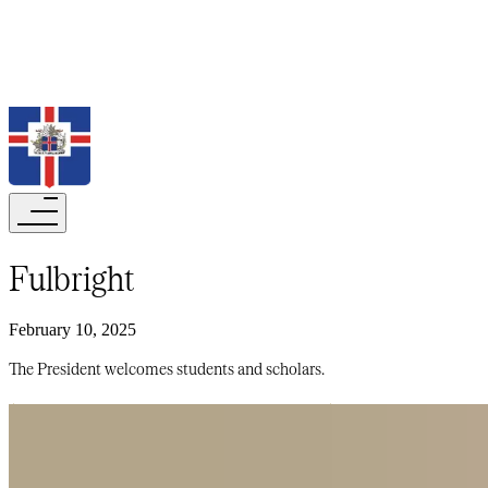
Search
Fulbright​​​​‌ ‍ ​‍​‍‌‍ ‌ ​‍‌‍‍‌‌‍‌ ‌‍‍‌‌‍ ‍​‍​‍​ ‍‍​‍​‍‌ ​ ‌‍​‌‌‍ ‍‌‍‍‌‌ ‌​‌ ‍‌​‍ ‍‌‍‍‌‌‍ ​‍​‍​‍ ​​‍​‍‌‍‍​‌ ​‍‌‍‌‌‌‍‌‍​‍​‍​ ‍‍​‍​‍‌‍‍​‌ ‌​‌ ‌​‌ ​​‌ ​ ​‍ ​‍ ‌‍‌‍‌‍ ‌ ​‍‌ ​ ‌‍‌‌‌ ‌​‌‍‍‌​‍ ‌‌‍‍‌‌ ​ ‌‍ ​‌‍​‌‌‍ ‍‌‍‌​‌ ​ ​‍ ‍‌ ‌‍‌‍‌‌‌ ​‍‌‍​ ‌‍‌‌‌‍ ​​‍ ‍‌‍​‌‌ ​​‌ ​​​‍ ‌ ​ ‌ ‌​‌ ‌‌‌‍‌​‌‍‍‌‌‍ ​‍ ‌‍‍‌‌‍ ‍‌ ‌​‌‍‌‌‌‍ ‍‌ ‌​​‍ ‌‍‌‌‌‍‌​‌‍‍‌‌ ‌​​‍ ‌‍ ‌‌‍ ‌‍‌​‌‍‌‌​ ‌‌ ​​‌ ​‍‌‍‌‌‌ ​ ‌‍‌‌‌‍ ‍‌ ‌​‌‍​‌‌ ‌​‌‍‍‌‌‍ ‌‍ ‍​ ‍ ‌‍‍‌‌‍‌​​ ‌​ ​​‌‍‌‍​ ‌ ​ ‍‌‌‍​‌​ ​ ‌‍‌​​ ‌‌​‍ ‌​ ​ ​ ‍​​ ​‍‌‍‌​​‍ ‌​ ‌​‌‍​ ​ ‍​​ ​​​‍ ‌​ ‍​‌‍‌‍​ ‌ ​ ‍​​‍ ‌‌‍​‍​ ‍‌‌‍‌‍​ ‌ ‌‍‌​‌‍‌​​ ‌ ​ ​ ‌‍​ ​ ​ ​ ​ ​ ​​​ ‍ ‌ ‌​‌ ‍‌‌ ​​‌‍‌‌​ ‌‌‍ ‍‌‍‌‌‌ ‌ ‌ ​ ​ ‍ ‌ ​​‌‍​‌‌ ‌​‌‍‍​​ ‌‌ ‌​‌‍‍‌‌ ‌​‌‍ ​‌‍‌‌​ ‌‍​‍‌‍​‌‌ ​ ‌‍‌‌‌‌‌‌‌ ​‍‌‍ ​​ ‌‌‍‍​‌ ‌​‌ ‌​‌ ​​‌ ​ ​‍‌‌​ ​‍‌​‌‍​‍‌‌​ ​‍‌​‌‍‌‍‌‍‌‍ ‌ ​‍‌ ​ ‌‍‌‌‌ ‌​‌‍‍‌​‍ ‌‌‍‍‌‌ ​ ‌‍ ​‌‍​‌‌‍ ‍‌‍‌​‌ ​ ​‍ ‍‌ ‌‍‌‍‌‌‌ ​‍‌‍​ ‌‍‌‌‌‍ ​​‍ ‍‌‍​‌‌ ​​‌ ​​​‍‌‌​ ​‍‌​‌‍‌ ​ ‌ ‌​‌ ‌‌‌‍‌​‌‍‍‌‌‍ ​‍‌‍‌‍‍‌‌‍‌​​ ‌​ ​​‌‍‌‍​ ‌ ​ ‍‌‌‍​‌​ ​ ‌‍‌​​ ‌‌​‍ ‌​ ​ ​ ‍​​ ​‍‌‍‌​​‍ ‌​ ‌​‌‍​ ​ ‍​​ ​​​‍ ‌​ ‍​‌‍‌‍​ ‌ ​ ‍​​‍ ‌‌‍​‍​ ‍‌‌‍‌‍​ ‌ ‌‍‌​‌‍‌​​ ‌ ​ ​ ‌‍​ ​ ​ ​ ​ ​ ​​​‍‌‍‌ ‌​‌ ‍‌‌ ​​‌‍‌‌​ ‌‌‍ ‍‌‍‌‌‌ ‌ ‌ ​ ​‍‌‍‌ ​​‌‍​‌‌ ‌​‌‍‍​​ ‌‌ ‌​‌‍‍‌‌ ‌​‌‍ ​‌‍‌‌​‍‌‍‌ ​​‌‍‌‌‌ ​‍‌ ​ ‌ ​​‌‍‌‌‌‍​ ‌ ‌​‌‍‍‌‌ ‌‍‌‍‌‌​ ‌‌ ​​‌ ‌‌‌‍​‍‌‍ ​‌‍‍‌‌ ​ ‌‍‍​‌‍‌‌‌‍‌​​‍​‍‌ ‌
February 10, 2025
The President welcomes students and scholars.​​​​‌ ‍ ​‍​‍‌‍ ‌ ​‍‌‍‍‌‌‍‌ ‌‍‍‌‌‍ ‍​‍​‍​ ‍‍​‍​‍‌ ​ ‌‍​‌‌‍ ‍‌‍‍‌‌ ‌​‌ ‍‌​‍ ‍‌‍‍‌‌‍ ​‍​‍​‍ ​​‍​‍‌‍‍​‌ ​‍‌‍‌‌‌‍‌‍​‍​‍​ ‍‍​‍​‍‌‍‍​‌ ‌​‌ ‌​‌ ​​‌ ​ ​‍ ​‍ ‌‍‌‍‌‍ ‌ ​‍‌ ​ ‌‍‌‌‌ ‌​‌‍‍‌​‍ ‌‌‍‍‌‌ ​ ‌‍ ​‌‍​‌‌‍ ‍‌‍‌​‌ ​ ​‍ ‍‌ ‌‍‌‍‌‌‌ ​‍‌‍​ ‌‍‌‌‌‍ ​​‍ ‍‌‍​‌‌ ​​‌ ​​​‍ ‌ ​ ‌ ‌​‌ ‌‌‌‍‌​‌‍‍‌‌‍ ​‍ ‌‍‍‌‌‍ ‍‌ ‌​‌‍‌‌‌‍ ‍‌ ‌​​‍ ‌‍‌‌‌‍‌​‌‍‍‌‌ ‌​​‍ ‌‍ ‌‌‍ ‌‍‌​‌‍‌‌​ ‌‌ ​​‌ ​‍‌‍‌‌‌ ​ ‌‍‌‌‌‍ ‍‌ ‌​‌‍​‌‌ ‌​‌‍‍‌‌‍ ‌‍ ‍​ ‍ ‌‍‍‌‌‍‌​​ ‌​ ​​‌‍‌‍​ ‌ ​ ‍‌‌‍​‌​ ​ ‌‍‌​​ ‌‌​‍ ‌​ ​ ​ ‍​​ ​‍‌‍‌​​‍ ‌​ ‌​‌‍​ ​ ‍​​ ​​​‍ ‌​ ‍​‌‍‌‍​ ‌ ​ ‍​​‍ ‌‌‍​‍​ ‍‌‌‍‌‍​ ‌ ‌‍‌​‌‍‌​​ ‌ ​ ​ ‌‍​ ​ ​ ​ ​ ​ ​​​ ‍ ‌ ‌​‌ ‍‌‌ ​​‌‍‌‌​ ‌‌‍ ‍‌‍‌‌‌ ‌ ‌ ​ ​ ‍ ‌ ​​‌‍​‌‌ ‌​‌‍‍​​ ‌‌‍‌​‌‍‌‌‌ ​ ‌‍​ ‌ ​‍‌‍‍‌‌ ​​‌ ‌​‌‍‍‌‌‍ ‌‍ ‍​ ‌‍​‍‌‍​‌‌ ​ ‌‍‌‌‌‌‌‌‌ ​‍‌‍ ​​ ‌‌‍‍​‌ ‌​‌ ‌​‌ ​​‌ ​ ​‍‌‌​ ​‍‌​‌‍​‍‌‌​ ​‍‌​‌‍‌‍‌‍‌‍ ‌ ​‍‌ ​ ‌‍‌‌‌ ‌​‌‍‍‌​‍ ‌‌‍‍‌‌ ​ ‌‍ ​‌‍​‌‌‍ ‍‌‍‌​‌ ​ ​‍ ‍‌ ‌‍‌‍‌‌‌ ​‍‌‍​ ‌‍‌‌‌‍ ​​‍ ‍‌‍​‌‌ ​​‌ ​​​‍‌‌​ ​‍‌​‌‍‌ ​ ‌ ‌​‌ ‌‌‌‍‌​‌‍‍‌‌‍ ​‍‌‍‌‍‍‌‌‍‌​​ ‌​ ​​‌‍‌‍​ ‌ ​ ‍‌‌‍​‌​ ​ ‌‍‌​​ ‌‌​‍ ‌​ ​ ​ ‍​​ ​‍‌‍‌​​‍ ‌​ ‌​‌‍​ ​ ‍​​ ​​​‍ ‌​ ‍​‌‍‌‍​ ‌ ​ ‍​​‍ ‌‌‍​‍​ ‍‌‌‍‌‍​ ‌ ‌‍‌​‌‍‌​​ ‌ ​ ​ ‌‍​ ​ ​ ​ ​ ​ ​​​‍‌‍‌ ‌​‌ ‍‌‌ ​​‌‍‌‌​ ‌‌‍ ‍‌‍‌‌‌ ‌ ‌ ​ ​‍‌‍‌ ​​‌‍​‌‌ ‌​‌‍‍​​ ‌‌‍‌​‌‍‌‌‌ ​ ‌‍​ ‌ ​‍‌‍‍‌‌ ​​‌ ‌​‌‍‍‌‌‍ ‌‍ ‍​‍‌‍‌ ​​‌‍‌‌‌ ​‍‌ ​ ‌ ​​‌‍‌‌‌‍​ ‌ ‌​‌‍‍‌‌ ‌‍‌‍‌‌​ ‌‌ ​​‌ ‌‌‌‍​‍‌‍ ​‌‍‍‌‌ ​ ‌‍‍​‌‍‌‌‌‍‌​​‍​‍‌ ‌