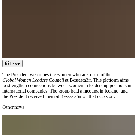
Listen
The President welcomes the women who are a part of the
Global Women Leaders Council​​​​‌ ‍ ​‍​‍‌‍ ‌ ​‍‌‍‍‌‌‍‌ ‌‍‍‌‌‍ ‍​‍​‍​ ‍‍​‍​‍‌ ​ ‌‍​‌‌‍ ‍‌‍‍‌‌ ‌​‌ ‍‌​‍ ‍‌‍‍‌‌‍ ​‍​‍​‍ ​​‍​‍‌‍‍​‌ ​‍‌‍‌‌‌‍‌‍​‍​‍​ ‍‍​‍​‍‌‍‍​‌ ‌​‌ ‌​‌ ​​‌ ​ ​‍ ​‍ ‌‍‌‍‌‍ ‌ ​‍‌ ​ ‌‍‌‌‌ ‌​‌‍‍‌​‍ ‌‌‍‍‌‌ ​ ‌‍ ​‌‍​‌‌‍ ‍‌‍‌​‌ ​ ​‍ ‍‌ ‌‍‌‍‌‌‌ ​‍‌‍​ ‌‍‌‌‌‍ ​​‍ ‍‌‍​‌‌ ​​‌ ​​​‍ ‌ ​ ‌ ‌​‌ ‌‌‌‍‌​‌‍‍‌‌‍ ​‍ ‌‍‍‌‌‍ ‍‌ ‌​‌‍‌‌‌‍ ‍‌ ‌​​‍ ‌‍‌‌‌‍‌​‌‍‍‌‌ ‌​​‍ ‌‍ ‌‌‍ ‌‍‌​‌‍‌‌​ ‌‌ ​​‌ ​‍‌‍‌‌‌ ​ ‌‍‌‌‌‍ ‍‌ ‌​‌‍​‌‌ ‌​‌‍‍‌‌‍ ‌‍ ‍​ ‍ ‌‍‍‌‌‍‌​​ ‌​ ​‌‌‍​‌‌‍​ ​ ​​​ ‌‍​ ‌​​ ​​​ ‌‍​‍ ‌‌‍​‌​ ‍‌‌‍‌‍​ ​‍​‍ ‌​ ‌​‌‍​‍‌‍​‍​ ‌‌​‍ ‌​ ‍​​ ‌‍​ ‍‌​ ​‌​‍ ‌‌‍‌‍​ ‍​​ ‌‌​ ‍‌​ ‌ ​ ​​‌‍‌‌​ ‌​​ ​‍​ ‌‌​ ‌‍​ ​ ​ ‍ ‌ ‌​‌ ‍‌‌ ​​‌‍‌‌​ ‌‌‍ ‍‌‍‌‌‌ ‌ ‌ ​ ​ ‍ ‌ ​​‌‍​‌‌ ‌​‌‍‍​​ ‌‌ ​​‌‍​‌‌‍‌ ‌‍‌‌‌​​‍‌ ‌‌‌‍‍‌‌‍ ​‌‍‌​‌‍‌‌‌ ​‍​‍‌‌​ ‌‌‌​​‍‌‌ ‌‍‍ ‌‍‌‌‌ ‍‌​‍‌‌​ ​ ‌​‌​​‍‌‌​ ​ ‌​‌​​‍‌‌​ ​‍​ ​‍‌ ​‍‌‍‍‌‌‍​ ‌‍‍​‌ ‌​‌‍‌‌‌ ‍​‌ ‌​​‍ ‌​ ‌ ​ ‍‌‌ ‌​​ ‍​‌ ​​‌‍​‍​ ‌‌‌‍ ‍‌ ‌ ​‍‌‌​ ​‍​ ​‍​‍‌‌​ ‌‌‌​‌​​‍ ‍‌‍​ ‌‍ ‌‍ ‍‌ ‌​‌‍‌‌‌‍ ‍‌ ‌​​‍‌‌​ ‌‌‌​​‍‌‌ ‌‍‍ ‌‍‌‌‌ ‍‌​‍‌‌​ ​ ‌​‌​​‍‌‌​ ​ ‌​‌​​‍‌‌​ ​‍​ ​‍‌‍‌‌​ ‍‌‌‍​ ​ ​ ‌‍‌​​ ‌‍‌‍‌‍​ ‌​‌‍​ ‌‍‌‌​ ‍‌​ ‍‌​‍‌‌​ ​‍​ ​‍​‍‌‌​ ‌‌‌​‌​​‍ ‍‌‍​ ‌‍‍​‌‍‍‌‌‍ ​‌‍‌​‌ ​‍‌‍‌‌‌‍ ‍​‍‌‌​ ‌‌‌​​‍‌‌ ‌‍‍ ‌‍‌‌‌ ‍‌​‍‌‌​ ​ ‌​‌​​‍‌‌​ ​ ‌​‌​​‍‌‌​ ​‍​ ​‍​ ​‌​ ‌‌​ ​ ‌‍​ ‌‍​‌‌‍​‌‌‍​‌​ ​‍​ ‍​​ ​‍​ ‌​​ ​‌​‍‌‌​ ​‍​ ​‍​‍‌‌​ ‌‌‌​‌​​‍ ‍‌ ‌​‌‍‌‌‌ ‍​‌ ‌​​ ‌‍​‍‌‍​‌‌ ​ ‌‍‌‌‌‌‌‌‌ ​‍‌‍ ​​ ‌‌‍‍​‌ ‌​‌ ‌​‌ ​​‌ ​ ​‍‌‌​ ​‍‌​‌‍​‍‌‌​ ​‍‌​‌‍‌‍‌‍‌‍ ‌ ​‍‌ ​ ‌‍‌‌‌ ‌​‌‍‍‌​‍ ‌‌‍‍‌‌ ​ ‌‍ ​‌‍​‌‌‍ ‍‌‍‌​‌ ​ ​‍ ‍‌ ‌‍‌‍‌‌‌ ​‍‌‍​ ‌‍‌‌‌‍ ​​‍ ‍‌‍​‌‌ ​​‌ ​​​‍‌‌​ ​‍‌​‌‍‌ ​ ‌ ‌​‌ ‌‌‌‍‌​‌‍‍‌‌‍ ​‍‌‍‌‍‍‌‌‍‌​​ ‌​ ​‌‌‍​‌‌‍​ ​ ​​​ ‌‍​ ‌​​ ​​​ ‌‍​‍ ‌‌‍​‌​ ‍‌‌‍‌‍​ ​‍​‍ ‌​ ‌​‌‍​‍‌‍​‍​ ‌‌​‍ ‌​ ‍​​ ‌‍​ ‍‌​ ​‌​‍ ‌‌‍‌‍​ ‍​​ ‌‌​ ‍‌​ ‌ ​ ​​‌‍‌‌​ ‌​​ ​‍​ ‌‌​ ‌‍​ ​ ​‍‌‍‌ ‌​‌ ‍‌‌ ​​‌‍‌‌​ ‌‌‍ ‍‌‍‌‌‌ ‌ ‌ ​ ​‍‌‍‌ ​​‌‍​‌‌ ‌​‌‍‍​​ ‌‌ ​​‌‍​‌‌‍‌ ‌‍‌‌‌​​‍‌ ‌‌‌‍‍‌‌‍ ​‌‍‌​‌‍‌‌‌ ​‍​‍‌‌​ ‌‌‌​​‍‌‌ ‌‍‍ ‌‍‌‌‌ ‍‌​‍‌‌​ ​ ‌​‌​​‍‌‌​ ​ ‌​‌​​‍‌‌​ ​‍​ ​‍‌ ​‍‌‍‍‌‌‍​ ‌‍‍​‌ ‌​‌‍‌‌‌ ‍​‌ ‌​​‍ ‌​ ‌ ​ ‍‌‌ ‌​​ ‍​‌ ​​‌‍​‍​ ‌‌‌‍ ‍‌ ‌ ​‍‌‌​ ​‍​ ​‍​‍‌‌​ ‌‌‌​‌​​‍ ‍‌‍​ ‌‍ ‌‍ ‍‌ ‌​‌‍‌‌‌‍ ‍‌ ‌​​‍‌‌​ ‌‌‌​​‍‌‌ ‌‍‍ ‌‍‌‌‌ ‍‌​‍‌‌​ ​ ‌​‌​​‍‌‌​ ​ ‌​‌​​‍‌‌​ ​‍​ ​‍‌‍‌‌​ ‍‌‌‍​ ​ ​ ‌‍‌​​ ‌‍‌‍‌‍​ ‌​‌‍​ ‌‍‌‌​ ‍‌​ ‍‌​‍‌‌​ ​‍​ ​‍​‍‌‌​ ‌‌‌​‌​​‍ ‍‌‍​ ‌‍‍​‌‍‍‌‌‍ ​‌‍‌​‌ ​‍‌‍‌‌‌‍ ‍​‍‌‌​ ‌‌‌​​‍‌‌ ‌‍‍ ‌‍‌‌‌ ‍‌​‍‌‌​ ​ ‌​‌​​‍‌‌​ ​ ‌​‌​​‍‌‌​ ​‍​ ​‍​ ​‌​ ‌‌​ ​ ‌‍​ ‌‍​‌‌‍​‌‌‍​‌​ ​‍​ ‍​​ ​‍​ ‌​​ ​‌​‍‌‌​ ​‍​ ​‍​‍‌‌​ ‌‌‌​‌​​‍ ‍‌ ‌​‌‍‌‌‌ ‍​‌ ‌​​‍‌‍‌ ​​‌‍‌‌‌ ​‍‌ ​ ‌ ​​‌‍‌‌‌‍​ ‌ ‌​‌‍‍‌‌ ‌‍‌‍‌‌​ ‌‌ ​​‌ ‌‌‌‍​‍‌‍ ​‌‍‍‌‌ ​ ‌‍‍​‌‍‌‌‌‍‌​​‍​‍‌ ‌
at Bessastaðir. This platform aims
to strengthen connections between women in leadership positions in
international companies. The group held a meeting in Iceland, and
the President received them at Bessastaðir on that occasion.​​​​‌ ‍ ​‍​‍‌‍ ‌ ​‍‌‍‍‌‌‍‌ ‌‍‍‌‌‍ ‍​‍​‍​ ‍‍​‍​‍‌ ​ ‌‍​‌‌‍ ‍‌‍‍‌‌ ‌​‌ ‍‌​‍ ‍‌‍‍‌‌‍ ​‍​‍​‍ ​​‍​‍‌‍‍​‌ ​‍‌‍‌‌‌‍‌‍​‍​‍​ ‍‍​‍​‍‌‍‍​‌ ‌​‌ ‌​‌ ​​‌ ​ ​‍ ​‍ ‌‍‌‍‌‍ ‌ ​‍‌ ​ ‌‍‌‌‌ ‌​‌‍‍‌​‍ ‌‌‍‍‌‌ ​ ‌‍ ​‌‍​‌‌‍ ‍‌‍‌​‌ ​ ​‍ ‍‌ ‌‍‌‍‌‌‌ ​‍‌‍​ ‌‍‌‌‌‍ ​​‍ ‍‌‍​‌‌ ​​‌ ​​​‍ ‌ ​ ‌ ‌​‌ ‌‌‌‍‌​‌‍‍‌‌‍ ​‍ ‌‍‍‌‌‍ ‍‌ ‌​‌‍‌‌‌‍ ‍‌ ‌​​‍ ‌‍‌‌‌‍‌​‌‍‍‌‌ ‌​​‍ ‌‍ ‌‌‍ ‌‍‌​‌‍‌‌​ ‌‌ ​​‌ ​‍‌‍‌‌‌ ​ ‌‍‌‌‌‍ ‍‌ ‌​‌‍​‌‌ ‌​‌‍‍‌‌‍ ‌‍ ‍​ ‍ ‌‍‍‌‌‍‌​​ ‌​ ​‌‌‍​‌‌‍​ ​ ​​​ ‌‍​ ‌​​ ​​​ ‌‍​‍ ‌‌‍​‌​ ‍‌‌‍‌‍​ ​‍​‍ ‌​ ‌​‌‍​‍‌‍​‍​ ‌‌​‍ ‌​ ‍​​ ‌‍​ ‍‌​ ​‌​‍ ‌‌‍‌‍​ ‍​​ ‌‌​ ‍‌​ ‌ ​ ​​‌‍‌‌​ ‌​​ ​‍​ ‌‌​ ‌‍​ ​ ​ ‍ ‌ ‌​‌ ‍‌‌ ​​‌‍‌‌​ ‌‌‍ ‍‌‍‌‌‌ ‌ ‌ ​ ​ ‍ ‌ ​​‌‍​‌‌ ‌​‌‍‍​​ ‌‌ ​​‌‍​‌‌‍‌ ‌‍‌‌‌​​‍‌ ‌‌‌‍‍‌‌‍ ​‌‍‌​‌‍‌‌‌ ​‍​‍‌‌​ ‌‌‌​​‍‌‌ ‌‍‍ ‌‍‌‌‌ ‍‌​‍‌‌​ ​ ‌​‌​​‍‌‌​ ​ ‌​‌​​‍‌‌​ ​‍​ ​‍‌ ​‍‌‍‍‌‌‍​ ‌‍‍​‌ ‌​‌‍‌‌‌ ‍​‌ ‌​​‍ ‌​ ‌ ​ ‍‌‌ ‌​​ ‍​‌ ​​‌‍​‍​ ‌‌‌‍ ‍‌ ‌ ​‍‌‌​ ​‍​ ​‍​‍‌‌​ ‌‌‌​‌​​‍ ‍‌‍​ ‌‍ ‌‍ ‍‌ ‌​‌‍‌‌‌‍ ‍‌ ‌​​‍‌‌​ ‌‌‌​​‍‌‌ ‌‍‍ ‌‍‌‌‌ ‍‌​‍‌‌​ ​ ‌​‌​​‍‌‌​ ​ ‌​‌​​‍‌‌​ ​‍​ ​‍‌‍‌‌​ ‍‌‌‍​ ​ ​ ‌‍‌​​ ‌‍‌‍‌‍​ ‌​‌‍​ ‌‍‌‌​ ‍‌​ ‍‌​‍‌‌​ ​‍​ ​‍​‍‌‌​ ‌‌‌​‌​​‍ ‍‌‍​ ‌‍‍​‌‍‍‌‌‍ ​‌‍‌​‌ ​‍‌‍‌‌‌‍ ‍​‍‌‌​ ‌‌‌​​‍‌‌ ‌‍‍ ‌‍‌‌‌ ‍‌​‍‌‌​ ​ ‌​‌​​‍‌‌​ ​ ‌​‌​​‍‌‌​ ​‍​ ​‍‌‍‌​​ ​ ‌‍​‍‌‍‌‌​ ‌‌‌‍‌‍​ ‌ ​ ‍‌‌‍‌​​ ​​​ ‌ ​ ‌ ​‍‌‌​ ​‍​ ​‍​‍‌‌​ ‌‌‌​‌​​‍ ‍‌ ‌​‌‍‌‌‌ ‍​‌ ‌​​ ‌‍​‍‌‍​‌‌ ​ ‌‍‌‌‌‌‌‌‌ ​‍‌‍ ​​ ‌‌‍‍​‌ ‌​‌ ‌​‌ ​​‌ ​ ​‍‌‌​ ​‍‌​‌‍​‍‌‌​ ​‍‌​‌‍‌‍‌‍‌‍ ‌ ​‍‌ ​ ‌‍‌‌‌ ‌​‌‍‍‌​‍ ‌‌‍‍‌‌ ​ ‌‍ ​‌‍​‌‌‍ ‍‌‍‌​‌ ​ ​‍ ‍‌ ‌‍‌‍‌‌‌ ​‍‌‍​ ‌‍‌‌‌‍ ​​‍ ‍‌‍​‌‌ ​​‌ ​​​‍‌‌​ ​‍‌​‌‍‌ ​ ‌ ‌​‌ ‌‌‌‍‌​‌‍‍‌‌‍ ​‍‌‍‌‍‍‌‌‍‌​​ ‌​ ​‌‌‍​‌‌‍​ ​ ​​​ ‌‍​ ‌​​ ​​​ ‌‍​‍ ‌‌‍​‌​ ‍‌‌‍‌‍​ ​‍​‍ ‌​ ‌​‌‍​‍‌‍​‍​ ‌‌​‍ ‌​ ‍​​ ‌‍​ ‍‌​ ​‌​‍ ‌‌‍‌‍​ ‍​​ ‌‌​ ‍‌​ ‌ ​ ​​‌‍‌‌​ ‌​​ ​‍​ ‌‌​ ‌‍​ ​ ​‍‌‍‌ ‌​‌ ‍‌‌ ​​‌‍‌‌​ ‌‌‍ ‍‌‍‌‌‌ ‌ ‌ ​ ​‍‌‍‌ ​​‌‍​‌‌ ‌​‌‍‍​​ ‌‌ ​​‌‍​‌‌‍‌ ‌‍‌‌‌​​‍‌ ‌‌‌‍‍‌‌‍ ​‌‍‌​‌‍‌‌‌ ​‍​‍‌‌​ ‌‌‌​​‍‌‌ ‌‍‍ ‌‍‌‌‌ ‍‌​‍‌‌​ ​ ‌​‌​​‍‌‌​ ​ ‌​‌​​‍‌‌​ ​‍​ ​‍‌ ​‍‌‍‍‌‌‍​ ‌‍‍​‌ ‌​‌‍‌‌‌ ‍​‌ ‌​​‍ ‌​ ‌ ​ ‍‌‌ ‌​​ ‍​‌ ​​‌‍​‍​ ‌‌‌‍ ‍‌ ‌ ​‍‌‌​ ​‍​ ​‍​‍‌‌​ ‌‌‌​‌​​‍ ‍‌‍​ ‌‍ ‌‍ ‍‌ ‌​‌‍‌‌‌‍ ‍‌ ‌​​‍‌‌​ ‌‌‌​​‍‌‌ ‌‍‍ ‌‍‌‌‌ ‍‌​‍‌‌​ ​ ‌​‌​​‍‌‌​ ​ ‌​‌​​‍‌‌​ ​‍​ ​‍‌‍‌‌​ ‍‌‌‍​ ​ ​ ‌‍‌​​ ‌‍‌‍‌‍​ ‌​‌‍​ ‌‍‌‌​ ‍‌​ ‍‌​‍‌‌​ ​‍​ ​‍​‍‌‌​ ‌‌‌​‌​​‍ ‍‌‍​ ‌‍‍​‌‍‍‌‌‍ ​‌‍‌​‌ ​‍‌‍‌‌‌‍ ‍​‍‌‌​ ‌‌‌​​‍‌‌ ‌‍‍ ‌‍‌‌‌ ‍‌​‍‌‌​ ​ ‌​‌​​‍‌‌​ ​ ‌​‌​​‍‌‌​ ​‍​ ​‍‌‍‌​​ ​ ‌‍​‍‌‍‌‌​ ‌‌‌‍‌‍​ ‌ ​ ‍‌‌‍‌​​ ​​​ ‌ ​ ‌ ​‍‌‌​ ​‍​ ​‍​‍‌‌​ ‌‌‌​‌​​‍ ‍‌ ‌​‌‍‌‌‌ ‍​‌ ‌​​‍‌‍‌ ​​‌‍‌‌‌ ​‍‌ ​ ‌ ​​‌‍‌‌‌‍​ ‌ ‌​‌‍‍‌‌ ‌‍‌‍‌‌​ ‌‌ ​​‌ ‌‌‌‍​‍‌‍ ​‌‍‍‌‌ ​ ‌‍‍​‌‍‌‌‌‍‌​​‍​‍‌ ‌
Other news