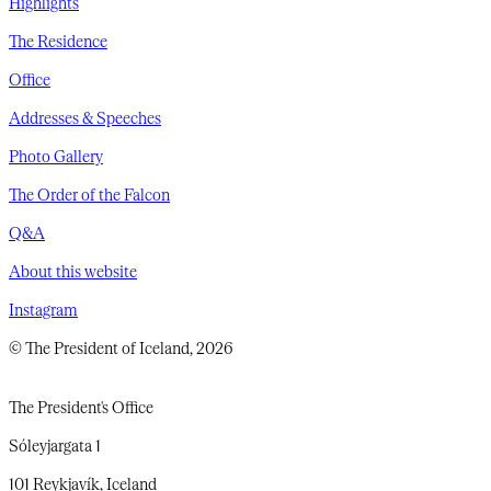
Highlights
The Residence
Office
Addresses & Speeches
Photo Gallery
The Order of the Falcon
Q&A
About this website
Instagram
© The President of Iceland, 2026
The President's Office
Sóleyjargata 1
101 Reykjavík, Iceland