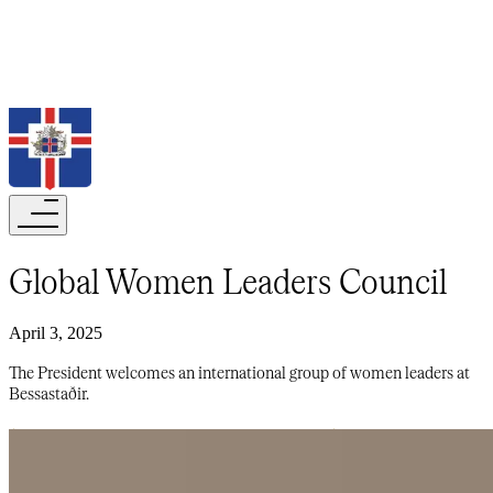
Search
​​​​‌ ‍ ​‍​‍‌‍ ‌ ​‍‌‍‍‌‌‍‌ ‌‍‍‌‌‍ ‍​‍​‍​ ‍‍​‍​‍‌ ​ ‌‍​‌‌‍ ‍‌‍‍‌‌ ‌​‌ ‍‌​‍ ‍‌‍‍‌‌‍ ​‍​‍​‍ ​​‍​‍‌‍‍​‌ ​‍‌‍‌‌‌‍‌‍​‍​‍​ ‍‍​‍​‍‌‍‍​‌ ‌​‌ ‌​‌ ​​‌ ​ ​‍ ​‍ ‌‍‌‍‌‍ ‌ ​‍‌ ​ ‌‍‌‌‌ ‌​‌‍‍‌​‍ ‌‌‍‍‌‌ ​ ‌‍ ​‌‍​‌‌‍ ‍‌‍‌​‌ ​ ​‍ ‍‌ ‌‍‌‍‌‌‌ ​‍‌‍​ ‌‍‌‌‌‍ ​​‍ ‍‌‍​‌‌ ​​‌ ​​​‍ ‌ ​ ‌ ‌​‌ ‌‌‌‍‌​‌‍‍‌‌‍ ​‍ ‌‍‍‌‌‍ ‍‌ ‌​‌‍‌‌‌‍ ‍‌ ‌​​‍ ‌‍‌‌‌‍‌​‌‍‍‌‌ ‌​​‍ ‌‍ ‌‌‍ ‌‍‌​‌‍‌‌​ ‌‌ ​​‌ ​‍‌‍‌‌‌ ​ ‌‍‌‌‌‍ ‍‌ ‌​‌‍​‌‌ ‌​‌‍‍‌‌‍ ‌‍ ‍​ ‍ ‌‍‍‌‌‍‌​​ ‌‌ ​ ‌​‍‌‌​‌​‌‍‍​‌​​‌‌‍‌​‌‍​ ​ ‌‌‌‌‌​‌​​ ‌‌‍​‌‌​ ‌‌‌‌‌​‍‌​ ‌​‌​ ‌​ ​ ‌‌​ ‌‌‌​‌‍‍ ​ ‌​‌​​‍​ ‍ ‌ ‌​‌ ‍‌‌ ​​‌‍‌‌​ ‌‌‍ ‍‌‍‌‌‌ ‌ ‌ ​ ​ ‍ ‌ ​​‌‍​‌‌ ‌​‌‍‍​​ ‌‌ ​​‌‍​‌‌‍‌ ‌‍‌‌‌​​‍‌ ‌‌‌‍‍‌‌‍ ​‌‍‌​‌‍‌‌‌ ​‍​‍‌‌​ ‌‌‌​​‍‌‌ ‌‍‍ ‌‍‌‌‌ ‍‌​‍‌‌​ ​ ‌​‌​​‍‌‌​ ​ ‌​‌​​‍‌‌​ ​‍​ ​‍‌ ​‍‌‍‍‌‌‍​ ‌‍‍​‌ ‌​‌‍‌‌‌ ‍​‌ ‌​​‍ ‌​ ‌ ​ ‍‌‌ ‌​​ ‍​‌ ​​‌‍​‍​ ‌‌‌‍ ‍‌ ‌ ​‍‌‌​ ​‍​ ​‍​‍‌‌​ ‌‌‌​‌​​‍ ‍‌‍​ ‌‍ ‌‍ ‍‌ ‌​‌‍‌‌‌‍ ‍‌ ‌​​‍‌‌​ ‌‌‌​​‍‌‌ ‌‍‍ ‌‍‌‌‌ ‍‌​‍‌‌​ ​ ‌​‌​​‍‌‌​ ​ ‌​‌​​‍‌‌​ ​‍​ ​‍‌‍‌‌​ ‍‌‌‍​ ​ ​ ‌‍‌​​ ‌‍‌‍‌‍​ ‌​‌‍​ ‌‍‌‌​ ‍‌​ ‍‌​‍‌‌​ ​‍​ ​‍​‍‌‌​ ‌‌‌​‌​​‍ ‍‌‍​ ‌‍‍​‌‍‍‌‌‍ ​‌‍‌​‌ ​‍‌‍‌‌‌‍ ‍​‍‌‌​ ‌‌‌​​‍‌‌ ‌‍‍ ‌‍‌‌‌ ‍‌​‍‌‌​ ​ ‌​‌​​‍‌‌​ ​ ‌​‌​​‍‌‌​ ​‍​ ​‍​ ‌ ​ ​‍‌‍‌‍​ ‌​‌‍‌‍‌‍​‍​ ‌‍‌‍​‍​ ‍‌​ ​‌​ ‍‌‌‍​‌​‍‌‌​ ​‍​ ​‍​‍‌‌​ ‌‌‌​‌​​‍ ‍‌ ‌​‌‍‌‌‌ ‍​‌ ‌​​ ‌‍​‍‌‍​‌‌ ​ ‌‍‌‌‌‌‌‌‌ ​‍‌‍ ​​ ‌‌‍‍​‌ ‌​‌ ‌​‌ ​​‌ ​ ​‍‌‌​ ​‍‌​‌‍​‍‌‌​ ​‍‌​‌‍‌‍‌‍‌‍ ‌ ​‍‌ ​ ‌‍‌‌‌ ‌​‌‍‍‌​‍ ‌‌‍‍‌‌ ​ ‌‍ ​‌‍​‌‌‍ ‍‌‍‌​‌ ​ ​‍ ‍‌ ‌‍‌‍‌‌‌ ​‍‌‍​ ‌‍‌‌‌‍ ​​‍ ‍‌‍​‌‌ ​​‌ ​​​‍‌‌​ ​‍‌​‌‍‌ ​ ‌ ‌​‌ ‌‌‌‍‌​‌‍‍‌‌‍ ​‍‌‍‌‍‍‌‌‍‌​​ ‌‌ ​ ‌​‍‌‌​‌​‌‍‍​‌​​‌‌‍‌​‌‍​ ​ ‌‌‌‌‌​‌​​ ‌‌‍​‌‌​ ‌‌‌‌‌​‍‌​ ‌​‌​ ‌​ ​ ‌‌​ ‌‌‌​‌‍‍ ​ ‌​‌​​‍​‍‌‍‌ ‌​‌ ‍‌‌ ​​‌‍‌‌​ ‌‌‍ ‍‌‍‌‌‌ ‌ ‌ ​ ​‍‌‍‌ ​​‌‍​‌‌ ‌​‌‍‍​​ ‌‌ ​​‌‍​‌‌‍‌ ‌‍‌‌‌​​‍‌ ‌‌‌‍‍‌‌‍ ​‌‍‌​‌‍‌‌‌ ​‍​‍‌‌​ ‌‌‌​​‍‌‌ ‌‍‍ ‌‍‌‌‌ ‍‌​‍‌‌​ ​ ‌​‌​​‍‌‌​ ​ ‌​‌​​‍‌‌​ ​‍​ ​‍‌ ​‍‌‍‍‌‌‍​ ‌‍‍​‌ ‌​‌‍‌‌‌ ‍​‌ ‌​​‍ ‌​ ‌ ​ ‍‌‌ ‌​​ ‍​‌ ​​‌‍​‍​ ‌‌‌‍ ‍‌ ‌ ​‍‌‌​ ​‍​ ​‍​‍‌‌​ ‌‌‌​‌​​‍ ‍‌‍​ ‌‍ ‌‍ ‍‌ ‌​‌‍‌‌‌‍ ‍‌ ‌​​‍‌‌​ ‌‌‌​​‍‌‌ ‌‍‍ ‌‍‌‌‌ ‍‌​‍‌‌​ ​ ‌​‌​​‍‌‌​ ​ ‌​‌​​‍‌‌​ ​‍​ ​‍‌‍‌‌​ ‍‌‌‍​ ​ ​ ‌‍‌​​ ‌‍‌‍‌‍​ ‌​‌‍​ ‌‍‌‌​ ‍‌​ ‍‌​‍‌‌​ ​‍​ ​‍​‍‌‌​ ‌‌‌​‌​​‍ ‍‌‍​ ‌‍‍​‌‍‍‌‌‍ ​‌‍‌​‌ ​‍‌‍‌‌‌‍ ‍​‍‌‌​ ‌‌‌​​‍‌‌ ‌‍‍ ‌‍‌‌‌ ‍‌​‍‌‌​ ​ ‌​‌​​‍‌‌​ ​ ‌​‌​​‍‌‌​ ​‍​ ​‍​ ‌ ​ ​‍‌‍‌‍​ ‌​‌‍‌‍‌‍​‍​ ‌‍‌‍​‍​ ‍‌​ ​‌​ ‍‌‌‍​‌​‍‌‌​ ​‍​ ​‍​‍‌‌​ ‌‌‌​‌​​‍ ‍‌ ‌​‌‍‌‌‌ ‍​‌ ‌​​‍‌‍‌ ​​‌‍‌‌‌ ​‍‌ ​ ‌ ​​‌‍‌‌‌‍​ ‌ ‌​‌‍‍‌‌ ‌‍‌‍‌‌​ ‌‌ ​​‌ ‌‌‌‍​‍‌‍ ​‌‍‍‌‌ ​ ‌‍‍​‌‍‌‌‌‍‌​​‍​‍‌ ‌Global Women Leaders Council​​​​‌ ‍ ​‍​‍‌‍ ‌ ​‍‌‍‍‌‌‍‌ ‌‍‍‌‌‍ ‍​‍​‍​ ‍‍​‍​‍‌ ​ ‌‍​‌‌‍ ‍‌‍‍‌‌ ‌​‌ ‍‌​‍ ‍‌‍‍‌‌‍ ​‍​‍​‍ ​​‍​‍‌‍‍​‌ ​‍‌‍‌‌‌‍‌‍​‍​‍​ ‍‍​‍​‍‌‍‍​‌ ‌​‌ ‌​‌ ​​‌ ​ ​‍ ​‍ ‌‍‌‍‌‍ ‌ ​‍‌ ​ ‌‍‌‌‌ ‌​‌‍‍‌​‍ ‌‌‍‍‌‌ ​ ‌‍ ​‌‍​‌‌‍ ‍‌‍‌​‌ ​ ​‍ ‍‌ ‌‍‌‍‌‌‌ ​‍‌‍​ ‌‍‌‌‌‍ ​​‍ ‍‌‍​‌‌ ​​‌ ​​​‍ ‌ ​ ‌ ‌​‌ ‌‌‌‍‌​‌‍‍‌‌‍ ​‍ ‌‍‍‌‌‍ ‍‌ ‌​‌‍‌‌‌‍ ‍‌ ‌​​‍ ‌‍‌‌‌‍‌​‌‍‍‌‌ ‌​​‍ ‌‍ ‌‌‍ ‌‍‌​‌‍‌‌​ ‌‌ ​​‌ ​‍‌‍‌‌‌ ​ ‌‍‌‌‌‍ ‍‌ ‌​‌‍​‌‌ ‌​‌‍‍‌‌‍ ‌‍ ‍​ ‍ ‌‍‍‌‌‍‌​​ ‌​ ​‌‌‍​‌‌‍​ ​ ​​​ ‌‍​ ‌​​ ​​​ ‌‍​‍ ‌‌‍​‌​ ‍‌‌‍‌‍​ ​‍​‍ ‌​ ‌​‌‍​‍‌‍​‍​ ‌‌​‍ ‌​ ‍​​ ‌‍​ ‍‌​ ​‌​‍ ‌‌‍‌‍​ ‍​​ ‌‌​ ‍‌​ ‌ ​ ​​‌‍‌‌​ ‌​​ ​‍​ ‌‌​ ‌‍​ ​ ​ ‍ ‌ ‌​‌ ‍‌‌ ​​‌‍‌‌​ ‌‌‍ ‍‌‍‌‌‌ ‌ ‌ ​ ​ ‍ ‌ ​​‌‍​‌‌ ‌​‌‍‍​​ ‌‌ ‌​‌‍‍‌‌ ‌​‌‍ ​‌‍‌‌​ ‌‍​‍‌‍​‌‌ ​ ‌‍‌‌‌‌‌‌‌ ​‍‌‍ ​​ ‌‌‍‍​‌ ‌​‌ ‌​‌ ​​‌ ​ ​‍‌‌​ ​‍‌​‌‍​‍‌‌​ ​‍‌​‌‍‌‍‌‍‌‍ ‌ ​‍‌ ​ ‌‍‌‌‌ ‌​‌‍‍‌​‍ ‌‌‍‍‌‌ ​ ‌‍ ​‌‍​‌‌‍ ‍‌‍‌​‌ ​ ​‍ ‍‌ ‌‍‌‍‌‌‌ ​‍‌‍​ ‌‍‌‌‌‍ ​​‍ ‍‌‍​‌‌ ​​‌ ​​​‍‌‌​ ​‍‌​‌‍‌ ​ ‌ ‌​‌ ‌‌‌‍‌​‌‍‍‌‌‍ ​‍‌‍‌‍‍‌‌‍‌​​ ‌​ ​‌‌‍​‌‌‍​ ​ ​​​ ‌‍​ ‌​​ ​​​ ‌‍​‍ ‌‌‍​‌​ ‍‌‌‍‌‍​ ​‍​‍ ‌​ ‌​‌‍​‍‌‍​‍​ ‌‌​‍ ‌​ ‍​​ ‌‍​ ‍‌​ ​‌​‍ ‌‌‍‌‍​ ‍​​ ‌‌​ ‍‌​ ‌ ​ ​​‌‍‌‌​ ‌​​ ​‍​ ‌‌​ ‌‍​ ​ ​‍‌‍‌ ‌​‌ ‍‌‌ ​​‌‍‌‌​ ‌‌‍ ‍‌‍‌‌‌ ‌ ‌ ​ ​‍‌‍‌ ​​‌‍​‌‌ ‌​‌‍‍​​ ‌‌ ‌​‌‍‍‌‌ ‌​‌‍ ​‌‍‌‌​‍‌‍‌ ​​‌‍‌‌‌ ​‍‌ ​ ‌ ​​‌‍‌‌‌‍​ ‌ ‌​‌‍‍‌‌ ‌‍‌‍‌‌​ ‌‌ ​​‌ ‌‌‌‍​‍‌‍ ​‌‍‍‌‌ ​ ‌‍‍​‌‍‌‌‌‍‌​​‍​‍‌ ‌
April 3, 2025
The President welcomes an international group of women leaders at
Bessastaðir.​​​​‌ ‍ ​‍​‍‌‍ ‌ ​‍‌‍‍‌‌‍‌ ‌‍‍‌‌‍ ‍​‍​‍​ ‍‍​‍​‍‌ ​ ‌‍​‌‌‍ ‍‌‍‍‌‌ ‌​‌ ‍‌​‍ ‍‌‍‍‌‌‍ ​‍​‍​‍ ​​‍​‍‌‍‍​‌ ​‍‌‍‌‌‌‍‌‍​‍​‍​ ‍‍​‍​‍‌‍‍​‌ ‌​‌ ‌​‌ ​​‌ ​ ​‍ ​‍ ‌‍‌‍‌‍ ‌ ​‍‌ ​ ‌‍‌‌‌ ‌​‌‍‍‌​‍ ‌‌‍‍‌‌ ​ ‌‍ ​‌‍​‌‌‍ ‍‌‍‌​‌ ​ ​‍ ‍‌ ‌‍‌‍‌‌‌ ​‍‌‍​ ‌‍‌‌‌‍ ​​‍ ‍‌‍​‌‌ ​​‌ ​​​‍ ‌ ​ ‌ ‌​‌ ‌‌‌‍‌​‌‍‍‌‌‍ ​‍ ‌‍‍‌‌‍ ‍‌ ‌​‌‍‌‌‌‍ ‍‌ ‌​​‍ ‌‍‌‌‌‍‌​‌‍‍‌‌ ‌​​‍ ‌‍ ‌‌‍ ‌‍‌​‌‍‌‌​ ‌‌ ​​‌ ​‍‌‍‌‌‌ ​ ‌‍‌‌‌‍ ‍‌ ‌​‌‍​‌‌ ‌​‌‍‍‌‌‍ ‌‍ ‍​ ‍ ‌‍‍‌‌‍‌​​ ‌​ ​‌‌‍​‌‌‍​ ​ ​​​ ‌‍​ ‌​​ ​​​ ‌‍​‍ ‌‌‍​‌​ ‍‌‌‍‌‍​ ​‍​‍ ‌​ ‌​‌‍​‍‌‍​‍​ ‌‌​‍ ‌​ ‍​​ ‌‍​ ‍‌​ ​‌​‍ ‌‌‍‌‍​ ‍​​ ‌‌​ ‍‌​ ‌ ​ ​​‌‍‌‌​ ‌​​ ​‍​ ‌‌​ ‌‍​ ​ ​ ‍ ‌ ‌​‌ ‍‌‌ ​​‌‍‌‌​ ‌‌‍ ‍‌‍‌‌‌ ‌ ‌ ​ ​ ‍ ‌ ​​‌‍​‌‌ ‌​‌‍‍​​ ‌‌‍‌​‌‍‌‌‌ ​ ‌‍​ ‌ ​‍‌‍‍‌‌ ​​‌ ‌​‌‍‍‌‌‍ ‌‍ ‍​ ‌‍​‍‌‍​‌‌ ​ ‌‍‌‌‌‌‌‌‌ ​‍‌‍ ​​ ‌‌‍‍​‌ ‌​‌ ‌​‌ ​​‌ ​ ​‍‌‌​ ​‍‌​‌‍​‍‌‌​ ​‍‌​‌‍‌‍‌‍‌‍ ‌ ​‍‌ ​ ‌‍‌‌‌ ‌​‌‍‍‌​‍ ‌‌‍‍‌‌ ​ ‌‍ ​‌‍​‌‌‍ ‍‌‍‌​‌ ​ ​‍ ‍‌ ‌‍‌‍‌‌‌ ​‍‌‍​ ‌‍‌‌‌‍ ​​‍ ‍‌‍​‌‌ ​​‌ ​​​‍‌‌​ ​‍‌​‌‍‌ ​ ‌ ‌​‌ ‌‌‌‍‌​‌‍‍‌‌‍ ​‍‌‍‌‍‍‌‌‍‌​​ ‌​ ​‌‌‍​‌‌‍​ ​ ​​​ ‌‍​ ‌​​ ​​​ ‌‍​‍ ‌‌‍​‌​ ‍‌‌‍‌‍​ ​‍​‍ ‌​ ‌​‌‍​‍‌‍​‍​ ‌‌​‍ ‌​ ‍​​ ‌‍​ ‍‌​ ​‌​‍ ‌‌‍‌‍​ ‍​​ ‌‌​ ‍‌​ ‌ ​ ​​‌‍‌‌​ ‌​​ ​‍​ ‌‌​ ‌‍​ ​ ​‍‌‍‌ ‌​‌ ‍‌‌ ​​‌‍‌‌​ ‌‌‍ ‍‌‍‌‌‌ ‌ ‌ ​ ​‍‌‍‌ ​​‌‍​‌‌ ‌​‌‍‍​​ ‌‌‍‌​‌‍‌‌‌ ​ ‌‍​ ‌ ​‍‌‍‍‌‌ ​​‌ ‌​‌‍‍‌‌‍ ‌‍ ‍​‍‌‍‌ ​​‌‍‌‌‌ ​‍‌ ​ ‌ ​​‌‍‌‌‌‍​ ‌ ‌​‌‍‍‌‌ ‌‍‌‍‌‌​ ‌‌ ​​‌ ‌‌‌‍​‍‌‍ ​‌‍‍‌‌ ​ ‌‍‍​‌‍‌‌‌‍‌​​‍​‍‌ ‌