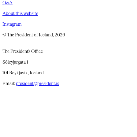
Q&A
About this website
Instagram
© The President of Iceland, 2026
The President's Office
Sóleyjargata 1
101 Reykjavík, Iceland
Email:
president@president.is