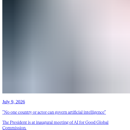
July 9, 2026
“No one country or actor can govern artificial intelligence”
The President is at inaugural meeting of AI for Good Global
Commission.