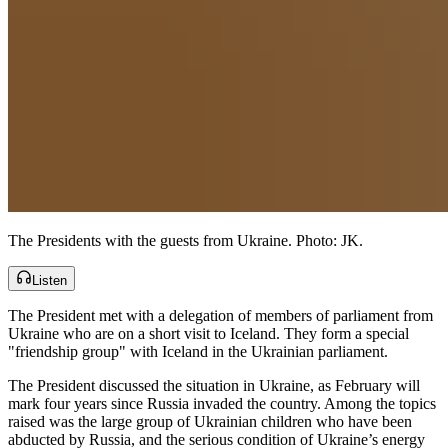
The Presidents with the guests from Ukraine. Photo: JK.​​​​‌ ‍ ​‍​‍‌‍ ‌ ​‍‌‍‍‌‌‍‌ ‌‍‍‌‌‍ ‍​‍​‍​ ‍‍​‍​‍‌ ​ ‌‍​‌‌‍ ‍‌‍‍‌‌ ‌​‌ ‍‌​‍ ‍‌‍‍‌‌‍ ​‍​‍​‍ ​​‍​‍‌‍‍​‌ ​‍‌‍‌‌‌‍‌‍​‍​‍​ ‍‍​‍​‍‌‍‍​‌ ‌​‌ ‌​‌ ​​‌ ​ ​‍ ​‍ ‌‍‌‍‌‍ ‌ ​‍‌ ​ ‌‍‌‌‌ ‌​‌‍‍‌​‍ ‌‌‍‍‌‌ ​ ‌‍ ​‌‍​‌‌‍ ‍‌‍‌​‌ ​ ​‍ ‍‌ ‌‍‌‍‌‌‌ ​‍‌‍​ ‌‍‌‌‌‍ ​​‍ ‍‌‍​‌‌ ​​‌ ​​​‍ ‌ ​ ‌ ‌​‌ ‌‌‌‍‌​‌‍‍‌‌‍ ​‍ ‌‍‍‌‌‍ ‍‌ ‌​‌‍‌‌‌‍ ‍‌ ‌​​‍ ‌‍‌‌‌‍‌​‌‍‍‌‌ ‌​​‍ ‌‍ ‌‌‍ ‌‍‌​‌‍‌‌​ ‌‌ ​​‌ ​‍‌‍‌‌‌ ​ ‌‍‌‌‌‍ ‍‌ ‌​‌‍​‌‌ ‌​‌‍‍‌‌‍ ‌‍ ‍​ ‍ ‌‍‍‌‌‍‌​​ ‌​ ‌​​ ‌ ​ ​‍‌‍​ ‌‍​‍‌‍​‌​ ​​‌‍​‌​‍ ‌​ ‌‍​ ​ ​ ‍​​ ​‌​‍ ‌​ ‌​​ ‌‌‌‍​‍​ ‌‌​‍ ‌‌‍​‍​ ‌ ​ ​‌​ ​ ​‍ ‌‌‍​ ‌‍‌‌​ ​‍​ ‍‌‌‍‌​‌‍​ ​ ‌‍‌‍‌‍​ ​​‌‍‌‍‌‍‌​‌‍​ ​ ‍ ‌ ‌​‌ ‍‌‌ ​​‌‍‌‌​ ‌‌‍ ‍‌‍‌‌‌ ‌ ‌ ​ ​ ‍ ‌ ​​‌‍​‌‌ ‌​‌‍‍​​ ‌‌ ​​‌‍​‌‌‍‌ ‌‍‌‌‌​​‍‌ ‌‌‌‍‍‌‌‍ ​‌‍‌​‌‍‌‌‌ ​‍​‍‌‌​ ‌‌‌​​‍‌‌ ‌‍‍ ‌‍‌‌‌ ‍‌​‍‌‌​ ​ ‌​‌​​‍‌‌​ ​ ‌​‌​​‍‌‌​ ​‍​ ​‍‌‍​ ​ ‌ ​ ‌​​ ‍‌​ ​​​ ‌​‌‍‌‌‌‍‌‍​‍ ‌‌‍​‍​ ‍​‌‍​‍​ ‌‌​‍ ‌​ ‌​​ ‍‌​ ‌‌​ ​​​‍ ‌​ ‍‌​ ‍‌​ ‌ ​ ​‌​‍ ‌​ ‌‍‌‍​‌​ ​‌‌‍​ ​ ‌​‌‍‌‍‌‍​‍​ ‍‌​ ‌​​ ​ ​ ​‍​ ‌​​‍‌‌​ ​‍​ ​‍​‍‌‌​ ‌‌‌​‌​​‍ ‍‌‍‍‌‌‍ ‌‌‍​‌‌‍‌ ‌‍‌‌‌ ​ ​‍‌‌​ ‌‌‌​​‍‌‌ ‌‍‍ ‌‍‌‌‌ ‍‌​‍‌‌​ ​ ‌​‌​​‍‌‌​ ​ ‌​‌​​‍‌‌​ ​‍​ ​‍‌‍​‍‌‍​‌‌‍​ ‌‍​‌‌‍​‍‌‍​ ​ ‌‍​ ‌‌​‍ ‌​ ​ ​ ‌ ‌‍​‌​ ‍​​‍ ‌​ ‌​​ ‍‌​ ‌​‌‍‌‌​‍ ‌‌‍​‌‌‍​‍‌‍‌​‌‍‌‌​‍ ‌​ ‌​​ ‍​‌‍​‍‌‍‌​‌‍​‌‌‍‌‍​ ​‌​ ‍‌‌‍​ ‌‍‌‍​ ​​‌‍​‌​‍‌‌​ ​‍​ ​‍​‍‌‌​ ‌‌‌​‌​​‍ ‍‌‍​ ‌‍​‌‌ ​​‌ ‌​‌‍‍‌‌‍ ‌‍ ‍​ ‌‍​‍‌‍​‌‌ ​ ‌‍‌‌‌‌‌‌‌ ​‍‌‍ ​​ ‌‌‍‍​‌ ‌​‌ ‌​‌ ​​‌ ​ ​‍‌‌​ ​‍‌​‌‍​‍‌‌​ ​‍‌​‌‍‌‍‌‍‌‍ ‌ ​‍‌ ​ ‌‍‌‌‌ ‌​‌‍‍‌​‍ ‌‌‍‍‌‌ ​ ‌‍ ​‌‍​‌‌‍ ‍‌‍‌​‌ ​ ​‍ ‍‌ ‌‍‌‍‌‌‌ ​‍‌‍​ ‌‍‌‌‌‍ ​​‍ ‍‌‍​‌‌ ​​‌ ​​​‍‌‌​ ​‍‌​‌‍‌ ​ ‌ ‌​‌ ‌‌‌‍‌​‌‍‍‌‌‍ ​‍‌‍‌‍‍‌‌‍‌​​ ‌​ ‌​​ ‌ ​ ​‍‌‍​ ‌‍​‍‌‍​‌​ ​​‌‍​‌​‍ ‌​ ‌‍​ ​ ​ ‍​​ ​‌​‍ ‌​ ‌​​ ‌‌‌‍​‍​ ‌‌​‍ ‌‌‍​‍​ ‌ ​ ​‌​ ​ ​‍ ‌‌‍​ ‌‍‌‌​ ​‍​ ‍‌‌‍‌​‌‍​ ​ ‌‍‌‍‌‍​ ​​‌‍‌‍‌‍‌​‌‍​ ​‍‌‍‌ ‌​‌ ‍‌‌ ​​‌‍‌‌​ ‌‌‍ ‍‌‍‌‌‌ ‌ ‌ ​ ​‍‌‍‌ ​​‌‍​‌‌ ‌​‌‍‍​​ ‌‌ ​​‌‍​‌‌‍‌ ‌‍‌‌‌​​‍‌ ‌‌‌‍‍‌‌‍ ​‌‍‌​‌‍‌‌‌ ​‍​‍‌‌​ ‌‌‌​​‍‌‌ ‌‍‍ ‌‍‌‌‌ ‍‌​‍‌‌​ ​ ‌​‌​​‍‌‌​ ​ ‌​‌​​‍‌‌​ ​‍​ ​‍‌‍​ ​ ‌ ​ ‌​​ ‍‌​ ​​​ ‌​‌‍‌‌‌‍‌‍​‍ ‌‌‍​‍​ ‍​‌‍​‍​ ‌‌​‍ ‌​ ‌​​ ‍‌​ ‌‌​ ​​​‍ ‌​ ‍‌​ ‍‌​ ‌ ​ ​‌​‍ ‌​ ‌‍‌‍​‌​ ​‌‌‍​ ​ ‌​‌‍‌‍‌‍​‍​ ‍‌​ ‌​​ ​ ​ ​‍​ ‌​​‍‌‌​ ​‍​ ​‍​‍‌‌​ ‌‌‌​‌​​‍ ‍‌‍‍‌‌‍ ‌‌‍​‌‌‍‌ ‌‍‌‌‌ ​ ​‍‌‌​ ‌‌‌​​‍‌‌ ‌‍‍ ‌‍‌‌‌ ‍‌​‍‌‌​ ​ ‌​‌​​‍‌‌​ ​ ‌​‌​​‍‌‌​ ​‍​ ​‍‌‍​‍‌‍​‌‌‍​ ‌‍​‌‌‍​‍‌‍​ ​ ‌‍​ ‌‌​‍ ‌​ ​ ​ ‌ ‌‍​‌​ ‍​​‍ ‌​ ‌​​ ‍‌​ ‌​‌‍‌‌​‍ ‌‌‍​‌‌‍​‍‌‍‌​‌‍‌‌​‍ ‌​ ‌​​ ‍​‌‍​‍‌‍‌​‌‍​‌‌‍‌‍​ ​‌​ ‍‌‌‍​ ‌‍‌‍​ ​​‌‍​‌​‍‌‌​ ​‍​ ​‍​‍‌‌​ ‌‌‌​‌​​‍ ‍‌‍​ ‌‍​‌‌ ​​‌ ‌​‌‍‍‌‌‍ ‌‍ ‍​‍‌‍‌ ​​‌‍‌‌‌ ​‍‌ ​ ‌ ​​‌‍‌‌‌‍​ ‌ ‌​‌‍‍‌‌ ‌‍‌‍‌‌​ ‌‌ ​​‌ ‌‌‌‍​‍‌‍ ​‌‍‍‌‌ ​ ‌‍‍​‌‍‌‌‌‍‌​​‍​‍‌ ‌
Listen
The President met with a delegation of members of parliament from
Ukraine who are on a short visit to Iceland. They form a special
"friendship group" with Iceland in the Ukrainian parliament.​​​​‌ ‍ ​‍​‍‌‍ ‌ ​‍‌‍‍‌‌‍‌ ‌‍‍‌‌‍ ‍​‍​‍​ ‍‍​‍​‍‌ ​ ‌‍​‌‌‍ ‍‌‍‍‌‌ ‌​‌ ‍‌​‍ ‍‌‍‍‌‌‍ ​‍​‍​‍ ​​‍​‍‌‍‍​‌ ​‍‌‍‌‌‌‍‌‍​‍​‍​ ‍‍​‍​‍‌‍‍​‌ ‌​‌ ‌​‌ ​​‌ ​ ​‍ ​‍ ‌‍‌‍‌‍ ‌ ​‍‌ ​ ‌‍‌‌‌ ‌​‌‍‍‌​‍ ‌‌‍‍‌‌ ​ ‌‍ ​‌‍​‌‌‍ ‍‌‍‌​‌ ​ ​‍ ‍‌ ‌‍‌‍‌‌‌ ​‍‌‍​ ‌‍‌‌‌‍ ​​‍ ‍‌‍​‌‌ ​​‌ ​​​‍ ‌ ​ ‌ ‌​‌ ‌‌‌‍‌​‌‍‍‌‌‍ ​‍ ‌‍‍‌‌‍ ‍‌ ‌​‌‍‌‌‌‍ ‍‌ ‌​​‍ ‌‍‌‌‌‍‌​‌‍‍‌‌ ‌​​‍ ‌‍ ‌‌‍ ‌‍‌​‌‍‌‌​ ‌‌ ​​‌ ​‍‌‍‌‌‌ ​ ‌‍‌‌‌‍ ‍‌ ‌​‌‍​‌‌ ‌​‌‍‍‌‌‍ ‌‍ ‍​ ‍ ‌‍‍‌‌‍‌​​ ‌​ ‌​​ ‌ ​ ​‍‌‍​ ‌‍​‍‌‍​‌​ ​​‌‍​‌​‍ ‌​ ‌‍​ ​ ​ ‍​​ ​‌​‍ ‌​ ‌​​ ‌‌‌‍​‍​ ‌‌​‍ ‌‌‍​‍​ ‌ ​ ​‌​ ​ ​‍ ‌‌‍​ ‌‍‌‌​ ​‍​ ‍‌‌‍‌​‌‍​ ​ ‌‍‌‍‌‍​ ​​‌‍‌‍‌‍‌​‌‍​ ​ ‍ ‌ ‌​‌ ‍‌‌ ​​‌‍‌‌​ ‌‌‍ ‍‌‍‌‌‌ ‌ ‌ ​ ​ ‍ ‌ ​​‌‍​‌‌ ‌​‌‍‍​​ ‌‌ ​​‌‍​‌‌‍‌ ‌‍‌‌‌​​‍‌ ‌‌‌‍‍‌‌‍ ​‌‍‌​‌‍‌‌‌ ​‍​‍‌‌​ ‌‌‌​​‍‌‌ ‌‍‍ ‌‍‌‌‌ ‍‌​‍‌‌​ ​ ‌​‌​​‍‌‌​ ​ ‌​‌​​‍‌‌​ ​‍​ ​‍‌ ​‍‌‍‍‌‌‍​ ‌‍‍​‌ ‌​‌‍‌‌‌ ‍​‌ ‌​​‍ ‌‌‍​‌‌‍‌‍‌‍‍ ​ ​​‌ ‌‌​ ​ ‌‍‍​‌‍​ ‌‍​ ​‍‌‌​ ​‍​ ​‍​‍‌‌​ ‌‌‌​‌​​‍ ‍‌‍​ ‌‍ ‌‍ ‍‌ ‌​‌‍‌‌‌‍ ‍‌ ‌​​‍‌‌​ ‌‌‌​​‍‌‌ ‌‍‍ ‌‍‌‌‌ ‍‌​‍‌‌​ ​ ‌​‌​​‍‌‌​ ​ ‌​‌​​‍‌‌​ ​‍​ ​‍​ ‌‍​ ‍‌‌‍‌​​ ‌ ‌‍​‌​ ‌ ‌‍‌‌‌‍‌‍​ ‍​‌‍‌‍​ ​​​ ‍​​‍‌‌​ ​‍​ ​‍​‍‌‌​ ‌‌‌​‌​​‍ ‍‌‍​ ‌‍‍​‌‍‍‌‌‍ ​‌‍‌​‌ ​‍‌‍‌‌‌‍ ‍​‍‌‌​ ‌‌‌​​‍‌‌ ‌‍‍ ‌‍‌‌‌ ‍‌​‍‌‌​ ​ ‌​‌​​‍‌‌​ ​ ‌​‌​​‍‌‌​ ​‍​ ​‍‌‍​ ​ ​ ​ ‌​​ ‌‍‌‍​‍‌‍‌‍​ ​​​ ​​​ ​​​ ​‌‌‍​‍​ ​​​‍‌‌​ ​‍​ ​‍​‍‌‌​ ‌‌‌​‌​​‍ ‍‌ ‌​‌‍‌‌‌ ‍​‌ ‌​​ ‌‍​‍‌‍​‌‌ ​ ‌‍‌‌‌‌‌‌‌ ​‍‌‍ ​​ ‌‌‍‍​‌ ‌​‌ ‌​‌ ​​‌ ​ ​‍‌‌​ ​‍‌​‌‍​‍‌‌​ ​‍‌​‌‍‌‍‌‍‌‍ ‌ ​‍‌ ​ ‌‍‌‌‌ ‌​‌‍‍‌​‍ ‌‌‍‍‌‌ ​ ‌‍ ​‌‍​‌‌‍ ‍‌‍‌​‌ ​ ​‍ ‍‌ ‌‍‌‍‌‌‌ ​‍‌‍​ ‌‍‌‌‌‍ ​​‍ ‍‌‍​‌‌ ​​‌ ​​​‍‌‌​ ​‍‌​‌‍‌ ​ ‌ ‌​‌ ‌‌‌‍‌​‌‍‍‌‌‍ ​‍‌‍‌‍‍‌‌‍‌​​ ‌​ ‌​​ ‌ ​ ​‍‌‍​ ‌‍​‍‌‍​‌​ ​​‌‍​‌​‍ ‌​ ‌‍​ ​ ​ ‍​​ ​‌​‍ ‌​ ‌​​ ‌‌‌‍​‍​ ‌‌​‍ ‌‌‍​‍​ ‌ ​ ​‌​ ​ ​‍ ‌‌‍​ ‌‍‌‌​ ​‍​ ‍‌‌‍‌​‌‍​ ​ ‌‍‌‍‌‍​ ​​‌‍‌‍‌‍‌​‌‍​ ​‍‌‍‌ ‌​‌ ‍‌‌ ​​‌‍‌‌​ ‌‌‍ ‍‌‍‌‌‌ ‌ ‌ ​ ​‍‌‍‌ ​​‌‍​‌‌ ‌​‌‍‍​​ ‌‌ ​​‌‍​‌‌‍‌ ‌‍‌‌‌​​‍‌ ‌‌‌‍‍‌‌‍ ​‌‍‌​‌‍‌‌‌ ​‍​‍‌‌​ ‌‌‌​​‍‌‌ ‌‍‍ ‌‍‌‌‌ ‍‌​‍‌‌​ ​ ‌​‌​​‍‌‌​ ​ ‌​‌​​‍‌‌​ ​‍​ ​‍‌ ​‍‌‍‍‌‌‍​ ‌‍‍​‌ ‌​‌‍‌‌‌ ‍​‌ ‌​​‍ ‌‌‍​‌‌‍‌‍‌‍‍ ​ ​​‌ ‌‌​ ​ ‌‍‍​‌‍​ ‌‍​ ​‍‌‌​ ​‍​ ​‍​‍‌‌​ ‌‌‌​‌​​‍ ‍‌‍​ ‌‍ ‌‍ ‍‌ ‌​‌‍‌‌‌‍ ‍‌ ‌​​‍‌‌​ ‌‌‌​​‍‌‌ ‌‍‍ ‌‍‌‌‌ ‍‌​‍‌‌​ ​ ‌​‌​​‍‌‌​ ​ ‌​‌​​‍‌‌​ ​‍​ ​‍​ ‌‍​ ‍‌‌‍‌​​ ‌ ‌‍​‌​ ‌ ‌‍‌‌‌‍‌‍​ ‍​‌‍‌‍​ ​​​ ‍​​‍‌‌​ ​‍​ ​‍​‍‌‌​ ‌‌‌​‌​​‍ ‍‌‍​ ‌‍‍​‌‍‍‌‌‍ ​‌‍‌​‌ ​‍‌‍‌‌‌‍ ‍​‍‌‌​ ‌‌‌​​‍‌‌ ‌‍‍ ‌‍‌‌‌ ‍‌​‍‌‌​ ​ ‌​‌​​‍‌‌​ ​ ‌​‌​​‍‌‌​ ​‍​ ​‍‌‍​ ​ ​ ​ ‌​​ ‌‍‌‍​‍‌‍‌‍​ ​​​ ​​​ ​​​ ​‌‌‍​‍​ ​​​‍‌‌​ ​‍​ ​‍​‍‌‌​ ‌‌‌​‌​​‍ ‍‌ ‌​‌‍‌‌‌ ‍​‌ ‌​​‍‌‍‌ ​​‌‍‌‌‌ ​‍‌ ​ ‌ ​​‌‍‌‌‌‍​ ‌ ‌​‌‍‍‌‌ ‌‍‌‍‌‌​ ‌‌ ​​‌ ‌‌‌‍​‍‌‍ ​‌‍‍‌‌ ​ ‌‍‍​‌‍‌‌‌‍‌​​‍​‍‌ ‌
The President discussed the situation in Ukraine, as February will
mark four years since Russia invaded the country. Among the topics
raised was the large group of Ukrainian children who have been
abducted by Russia, and the serious condition of Ukraine’s energy