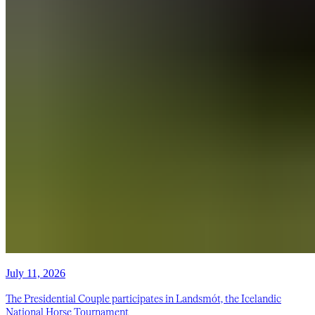
July 11, 2026
The Presidential Couple participates in Landsmót, the Icelandic
National Horse Tournament