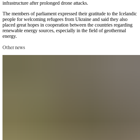
infrastructure after prolonged drone attacks.​​​​‌ ‍ ​‍​‍‌‍ ‌ ​‍‌‍‍‌‌‍‌ ‌‍‍‌‌‍ ‍​‍​‍​ ‍‍​‍​‍‌ ​ ‌‍​‌‌‍ ‍‌‍‍‌‌ ‌​‌ ‍‌​‍ ‍‌‍‍‌‌‍ ​‍​‍​‍ ​​‍​‍‌‍‍​‌ ​‍‌‍‌‌‌‍‌‍​‍​‍​ ‍‍​‍​‍‌‍‍​‌ ‌​‌ ‌​‌ ​​‌ ​ ​‍ ​‍ ‌‍‌‍‌‍ ‌ ​‍‌ ​ ‌‍‌‌‌ ‌​‌‍‍‌​‍ ‌‌‍‍‌‌ ​ ‌‍ ​‌‍​‌‌‍ ‍‌‍‌​‌ ​ ​‍ ‍‌ ‌‍‌‍‌‌‌ ​‍‌‍​ ‌‍‌‌‌‍ ​​‍ ‍‌‍​‌‌ ​​‌ ​​​‍ ‌ ​ ‌ ‌​‌ ‌‌‌‍‌​‌‍‍‌‌‍ ​‍ ‌‍‍‌‌‍ ‍‌ ‌​‌‍‌‌‌‍ ‍‌ ‌​​‍ ‌‍‌‌‌‍‌​‌‍‍‌‌ ‌​​‍ ‌‍ ‌‌‍ ‌‍‌​‌‍‌‌​ ‌‌ ​​‌ ​‍‌‍‌‌‌ ​ ‌‍‌‌‌‍ ‍‌ ‌​‌‍​‌‌ ‌​‌‍‍‌‌‍ ‌‍ ‍​ ‍ ‌‍‍‌‌‍‌​​ ‌​ ‌​​ ‌ ​ ​‍‌‍​ ‌‍​‍‌‍​‌​ ​​‌‍​‌​‍ ‌​ ‌‍​ ​ ​ ‍​​ ​‌​‍ ‌​ ‌​​ ‌‌‌‍​‍​ ‌‌​‍ ‌‌‍​‍​ ‌ ​ ​‌​ ​ ​‍ ‌‌‍​ ‌‍‌‌​ ​‍​ ‍‌‌‍‌​‌‍​ ​ ‌‍‌‍‌‍​ ​​‌‍‌‍‌‍‌​‌‍​ ​ ‍ ‌ ‌​‌ ‍‌‌ ​​‌‍‌‌​ ‌‌‍ ‍‌‍‌‌‌ ‌ ‌ ​ ​ ‍ ‌ ​​‌‍​‌‌ ‌​‌‍‍​​ ‌‌ ​​‌‍​‌‌‍‌ ‌‍‌‌‌​​‍‌ ‌‌‌‍‍‌‌‍ ​‌‍‌​‌‍‌‌‌ ​‍​‍‌‌​ ‌‌‌​​‍‌‌ ‌‍‍ ‌‍‌‌‌ ‍‌​‍‌‌​ ​ ‌​‌​​‍‌‌​ ​ ‌​‌​​‍‌‌​ ​‍​ ​‍‌ ​‍‌‍‍‌‌‍​ ‌‍‍​‌ ‌​‌‍‌‌‌ ‍​‌ ‌​​‍ ‌‌‍​‌‌‍‌‍‌‍‍ ​ ​​‌ ‌‌​ ​ ‌‍‍​‌‍​ ‌‍​ ​‍‌‌​ ​‍​ ​‍​‍‌‌​ ‌‌‌​‌​​‍ ‍‌‍​ ‌‍ ‌‍ ‍‌ ‌​‌‍‌‌‌‍ ‍‌ ‌​​‍‌‌​ ‌‌‌​​‍‌‌ ‌‍‍ ‌‍‌‌‌ ‍‌​‍‌‌​ ​ ‌​‌​​‍‌‌​ ​ ‌​‌​​‍‌‌​ ​‍​ ​‍​ ‍‌‌‍​‌​ ‍‌‌‍​ ‌‍​‌‌‍‌‌‌‍​ ‌‍‌‌​ ‌​​ ​‌‌‍‌‍‌‍‌‌​‍‌‌​ ​‍​ ​‍​‍‌‌​ ‌‌‌​‌​​‍ ‍‌‍​ ‌‍‍​‌‍‍‌‌‍ ​‌‍‌​‌ ​‍‌‍‌‌‌‍ ‍​‍‌‌​ ‌‌‌​​‍‌‌ ‌‍‍ ‌‍‌‌‌ ‍‌​‍‌‌​ ​ ‌​‌​​‍‌‌​ ​ ‌​‌​​‍‌‌​ ​‍​ ​‍​ ‌​​ ‌ ‌‍​ ​ ‍‌​ ‍​​ ‌ ​ ‌‌‌‍‌​​ ‍​​ ​​​ ‌‍​ ‌​​‍‌‌​ ​‍​ ​‍​‍‌‌​ ‌‌‌​‌​​‍ ‍‌ ‌​‌‍‌‌‌ ‍​‌ ‌​​ ‌‍​‍‌‍​‌‌ ​ ‌‍‌‌‌‌‌‌‌ ​‍‌‍ ​​ ‌‌‍‍​‌ ‌​‌ ‌​‌ ​​‌ ​ ​‍‌‌​ ​‍‌​‌‍​‍‌‌​ ​‍‌​‌‍‌‍‌‍‌‍ ‌ ​‍‌ ​ ‌‍‌‌‌ ‌​‌‍‍‌​‍ ‌‌‍‍‌‌ ​ ‌‍ ​‌‍​‌‌‍ ‍‌‍‌​‌ ​ ​‍ ‍‌ ‌‍‌‍‌‌‌ ​‍‌‍​ ‌‍‌‌‌‍ ​​‍ ‍‌‍​‌‌ ​​‌ ​​​‍‌‌​ ​‍‌​‌‍‌ ​ ‌ ‌​‌ ‌‌‌‍‌​‌‍‍‌‌‍ ​‍‌‍‌‍‍‌‌‍‌​​ ‌​ ‌​​ ‌ ​ ​‍‌‍​ ‌‍​‍‌‍​‌​ ​​‌‍​‌​‍ ‌​ ‌‍​ ​ ​ ‍​​ ​‌​‍ ‌​ ‌​​ ‌‌‌‍​‍​ ‌‌​‍ ‌‌‍​‍​ ‌ ​ ​‌​ ​ ​‍ ‌‌‍​ ‌‍‌‌​ ​‍​ ‍‌‌‍‌​‌‍​ ​ ‌‍‌‍‌‍​ ​​‌‍‌‍‌‍‌​‌‍​ ​‍‌‍‌ ‌​‌ ‍‌‌ ​​‌‍‌‌​ ‌‌‍ ‍‌‍‌‌‌ ‌ ‌ ​ ​‍‌‍‌ ​​‌‍​‌‌ ‌​‌‍‍​​ ‌‌ ​​‌‍​‌‌‍‌ ‌‍‌‌‌​​‍‌ ‌‌‌‍‍‌‌‍ ​‌‍‌​‌‍‌‌‌ ​‍​‍‌‌​ ‌‌‌​​‍‌‌ ‌‍‍ ‌‍‌‌‌ ‍‌​‍‌‌​ ​ ‌​‌​​‍‌‌​ ​ ‌​‌​​‍‌‌​ ​‍​ ​‍‌ ​‍‌‍‍‌‌‍​ ‌‍‍​‌ ‌​‌‍‌‌‌ ‍​‌ ‌​​‍ ‌‌‍​‌‌‍‌‍‌‍‍ ​ ​​‌ ‌‌​ ​ ‌‍‍​‌‍​ ‌‍​ ​‍‌‌​ ​‍​ ​‍​‍‌‌​ ‌‌‌​‌​​‍ ‍‌‍​ ‌‍ ‌‍ ‍‌ ‌​‌‍‌‌‌‍ ‍‌ ‌​​‍‌‌​ ‌‌‌​​‍‌‌ ‌‍‍ ‌‍‌‌‌ ‍‌​‍‌‌​ ​ ‌​‌​​‍‌‌​ ​ ‌​‌​​‍‌‌​ ​‍​ ​‍​ ‍‌‌‍​‌​ ‍‌‌‍​ ‌‍​‌‌‍‌‌‌‍​ ‌‍‌‌​ ‌​​ ​‌‌‍‌‍‌‍‌‌​‍‌‌​ ​‍​ ​‍​‍‌‌​ ‌‌‌​‌​​‍ ‍‌‍​ ‌‍‍​‌‍‍‌‌‍ ​‌‍‌​‌ ​‍‌‍‌‌‌‍ ‍​‍‌‌​ ‌‌‌​​‍‌‌ ‌‍‍ ‌‍‌‌‌ ‍‌​‍‌‌​ ​ ‌​‌​​‍‌‌​ ​ ‌​‌​​‍‌‌​ ​‍​ ​‍​ ‌​​ ‌ ‌‍​ ​ ‍‌​ ‍​​ ‌ ​ ‌‌‌‍‌​​ ‍​​ ​​​ ‌‍​ ‌​​‍‌‌​ ​‍​ ​‍​‍‌‌​ ‌‌‌​‌​​‍ ‍‌ ‌​‌‍‌‌‌ ‍​‌ ‌​​‍‌‍‌ ​​‌‍‌‌‌ ​‍‌ ​ ‌ ​​‌‍‌‌‌‍​ ‌ ‌​‌‍‍‌‌ ‌‍‌‍‌‌​ ‌‌ ​​‌ ‌‌‌‍​‍‌‍ ​‌‍‍‌‌ ​ ‌‍‍​‌‍‌‌‌‍‌​​‍​‍‌ ‌
The members of parliament expressed their gratitude to the Icelandic
people for welcoming refugees from Ukraine and said they also
placed great hopes in cooperation between the countries regarding
renewable energy sources, especially in the field of geothermal
energy.​​​​‌ ‍ ​‍​‍‌‍ ‌ ​‍‌‍‍‌‌‍‌ ‌‍‍‌‌‍ ‍​‍​‍​ ‍‍​‍​‍‌ ​ ‌‍​‌‌‍ ‍‌‍‍‌‌ ‌​‌ ‍‌​‍ ‍‌‍‍‌‌‍ ​‍​‍​‍ ​​‍​‍‌‍‍​‌ ​‍‌‍‌‌‌‍‌‍​‍​‍​ ‍‍​‍​‍‌‍‍​‌ ‌​‌ ‌​‌ ​​‌ ​ ​‍ ​‍ ‌‍‌‍‌‍ ‌ ​‍‌ ​ ‌‍‌‌‌ ‌​‌‍‍‌​‍ ‌‌‍‍‌‌ ​ ‌‍ ​‌‍​‌‌‍ ‍‌‍‌​‌ ​ ​‍ ‍‌ ‌‍‌‍‌‌‌ ​‍‌‍​ ‌‍‌‌‌‍ ​​‍ ‍‌‍​‌‌ ​​‌ ​​​‍ ‌ ​ ‌ ‌​‌ ‌‌‌‍‌​‌‍‍‌‌‍ ​‍ ‌‍‍‌‌‍ ‍‌ ‌​‌‍‌‌‌‍ ‍‌ ‌​​‍ ‌‍‌‌‌‍‌​‌‍‍‌‌ ‌​​‍ ‌‍ ‌‌‍ ‌‍‌​‌‍‌‌​ ‌‌ ​​‌ ​‍‌‍‌‌‌ ​ ‌‍‌‌‌‍ ‍‌ ‌​‌‍​‌‌ ‌​‌‍‍‌‌‍ ‌‍ ‍​ ‍ ‌‍‍‌‌‍‌​​ ‌​ ‌​​ ‌ ​ ​‍‌‍​ ‌‍​‍‌‍​‌​ ​​‌‍​‌​‍ ‌​ ‌‍​ ​ ​ ‍​​ ​‌​‍ ‌​ ‌​​ ‌‌‌‍​‍​ ‌‌​‍ ‌‌‍​‍​ ‌ ​ ​‌​ ​ ​‍ ‌‌‍​ ‌‍‌‌​ ​‍​ ‍‌‌‍‌​‌‍​ ​ ‌‍‌‍‌‍​ ​​‌‍‌‍‌‍‌​‌‍​ ​ ‍ ‌ ‌​‌ ‍‌‌ ​​‌‍‌‌​ ‌‌‍ ‍‌‍‌‌‌ ‌ ‌ ​ ​ ‍ ‌ ​​‌‍​‌‌ ‌​‌‍‍​​ ‌‌ ​​‌‍​‌‌‍‌ ‌‍‌‌‌​​‍‌ ‌‌‌‍‍‌‌‍ ​‌‍‌​‌‍‌‌‌ ​‍​‍‌‌​ ‌‌‌​​‍‌‌ ‌‍‍ ‌‍‌‌‌ ‍‌​‍‌‌​ ​ ‌​‌​​‍‌‌​ ​ ‌​‌​​‍‌‌​ ​‍​ ​‍‌ ​‍‌‍‍‌‌‍​ ‌‍‍​‌ ‌​‌‍‌‌‌ ‍​‌ ‌​​‍ ‌‌‍​‌‌‍‌‍‌‍‍ ​ ​​‌ ‌‌​ ​ ‌‍‍​‌‍​ ‌‍​ ​‍‌‌​ ​‍​ ​‍​‍‌‌​ ‌‌‌​‌​​‍ ‍‌‍​ ‌‍ ‌‍ ‍‌ ‌​‌‍‌‌‌‍ ‍‌ ‌​​‍‌‌​ ‌‌‌​​‍‌‌ ‌‍‍ ‌‍‌‌‌ ‍‌​‍‌‌​ ​ ‌​‌​​‍‌‌​ ​ ‌​‌​​‍‌‌​ ​‍​ ​‍​ ​​​ ‍‌​ ‍​​ ‍​​ ‌ ​ ‌​​ ‌‍‌‍‌‌​ ‌‌‌‍‌​​ ​​‌‍​‌​‍‌‌​ ​‍​ ​‍​‍‌‌​ ‌‌‌​‌​​‍ ‍‌‍​ ‌‍‍​‌‍‍‌‌‍ ​‌‍‌​‌ ​‍‌‍‌‌‌‍ ‍​‍‌‌​ ‌‌‌​​‍‌‌ ‌‍‍ ‌‍‌‌‌ ‍‌​‍‌‌​ ​ ‌​‌​​‍‌‌​ ​ ‌​‌​​‍‌‌​ ​‍​ ​‍‌‍​‍​ ‌ ‌‍‌‌​ ‌‌​ ‌‍​ ​​​ ‌ ​ ​​‌‍‌​‌‍​ ​ ‌‌‌‍‌​​‍‌‌​ ​‍​ ​‍​‍‌‌​ ‌‌‌​‌​​‍ ‍‌ ‌​‌‍‌‌‌ ‍​‌ ‌​​ ‌‍​‍‌‍​‌‌ ​ ‌‍‌‌‌‌‌‌‌ ​‍‌‍ ​​ ‌‌‍‍​‌ ‌​‌ ‌​‌ ​​‌ ​ ​‍‌‌​ ​‍‌​‌‍​‍‌‌​ ​‍‌​‌‍‌‍‌‍‌‍ ‌ ​‍‌ ​ ‌‍‌‌‌ ‌​‌‍‍‌​‍ ‌‌‍‍‌‌ ​ ‌‍ ​‌‍​‌‌‍ ‍‌‍‌​‌ ​ ​‍ ‍‌ ‌‍‌‍‌‌‌ ​‍‌‍​ ‌‍‌‌‌‍ ​​‍ ‍‌‍​‌‌ ​​‌ ​​​‍‌‌​ ​‍‌​‌‍‌ ​ ‌ ‌​‌ ‌‌‌‍‌​‌‍‍‌‌‍ ​‍‌‍‌‍‍‌‌‍‌​​ ‌​ ‌​​ ‌ ​ ​‍‌‍​ ‌‍​‍‌‍​‌​ ​​‌‍​‌​‍ ‌​ ‌‍​ ​ ​ ‍​​ ​‌​‍ ‌​ ‌​​ ‌‌‌‍​‍​ ‌‌​‍ ‌‌‍​‍​ ‌ ​ ​‌​ ​ ​‍ ‌‌‍​ ‌‍‌‌​ ​‍​ ‍‌‌‍‌​‌‍​ ​ ‌‍‌‍‌‍​ ​​‌‍‌‍‌‍‌​‌‍​ ​‍‌‍‌ ‌​‌ ‍‌‌ ​​‌‍‌‌​ ‌‌‍ ‍‌‍‌‌‌ ‌ ‌ ​ ​‍‌‍‌ ​​‌‍​‌‌ ‌​‌‍‍​​ ‌‌ ​​‌‍​‌‌‍‌ ‌‍‌‌‌​​‍‌ ‌‌‌‍‍‌‌‍ ​‌‍‌​‌‍‌‌‌ ​‍​‍‌‌​ ‌‌‌​​‍‌‌ ‌‍‍ ‌‍‌‌‌ ‍‌​‍‌‌​ ​ ‌​‌​​‍‌‌​ ​ ‌​‌​​‍‌‌​ ​‍​ ​‍‌ ​‍‌‍‍‌‌‍​ ‌‍‍​‌ ‌​‌‍‌‌‌ ‍​‌ ‌​​‍ ‌‌‍​‌‌‍‌‍‌‍‍ ​ ​​‌ ‌‌​ ​ ‌‍‍​‌‍​ ‌‍​ ​‍‌‌​ ​‍​ ​‍​‍‌‌​ ‌‌‌​‌​​‍ ‍‌‍​ ‌‍ ‌‍ ‍‌ ‌​‌‍‌‌‌‍ ‍‌ ‌​​‍‌‌​ ‌‌‌​​‍‌‌ ‌‍‍ ‌‍‌‌‌ ‍‌​‍‌‌​ ​ ‌​‌​​‍‌‌​ ​ ‌​‌​​‍‌‌​ ​‍​ ​‍​ ​​​ ‍‌​ ‍​​ ‍​​ ‌ ​ ‌​​ ‌‍‌‍‌‌​ ‌‌‌‍‌​​ ​​‌‍​‌​‍‌‌​ ​‍​ ​‍​‍‌‌​ ‌‌‌​‌​​‍ ‍‌‍​ ‌‍‍​‌‍‍‌‌‍ ​‌‍‌​‌ ​‍‌‍‌‌‌‍ ‍​‍‌‌​ ‌‌‌​​‍‌‌ ‌‍‍ ‌‍‌‌‌ ‍‌​‍‌‌​ ​ ‌​‌​​‍‌‌​ ​ ‌​‌​​‍‌‌​ ​‍​ ​‍‌‍​‍​ ‌ ‌‍‌‌​ ‌‌​ ‌‍​ ​​​ ‌ ​ ​​‌‍‌​‌‍​ ​ ‌‌‌‍‌​​‍‌‌​ ​‍​ ​‍​‍‌‌​ ‌‌‌​‌​​‍ ‍‌ ‌​‌‍‌‌‌ ‍​‌ ‌​​‍‌‍‌ ​​‌‍‌‌‌ ​‍‌ ​ ‌ ​​‌‍‌‌‌‍​ ‌ ‌​‌‍‍‌‌ ‌‍‌‍‌‌​ ‌‌ ​​‌ ‌‌‌‍​‍‌‍ ​‌‍‍‌‌ ​ ‌‍‍​‌‍‌‌‌‍‌​​‍​‍‌ ‌
Other news