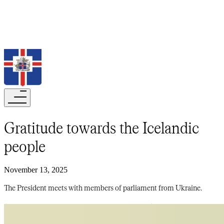
Search
Gratitude towards the Icelandic
people​​​​‌ ‍ ​‍​‍‌‍ ‌ ​‍‌‍‍‌‌‍‌ ‌‍‍‌‌‍ ‍​‍​‍​ ‍‍​‍​‍‌ ​ ‌‍​‌‌‍ ‍‌‍‍‌‌ ‌​‌ ‍‌​‍ ‍‌‍‍‌‌‍ ​‍​‍​‍ ​​‍​‍‌‍‍​‌ ​‍‌‍‌‌‌‍‌‍​‍​‍​ ‍‍​‍​‍‌‍‍​‌ ‌​‌ ‌​‌ ​​‌ ​ ​‍ ​‍ ‌‍‌‍‌‍ ‌ ​‍‌ ​ ‌‍‌‌‌ ‌​‌‍‍‌​‍ ‌‌‍‍‌‌ ​ ‌‍ ​‌‍​‌‌‍ ‍‌‍‌​‌ ​ ​‍ ‍‌ ‌‍‌‍‌‌‌ ​‍‌‍​ ‌‍‌‌‌‍ ​​‍ ‍‌‍​‌‌ ​​‌ ​​​‍ ‌ ​ ‌ ‌​‌ ‌‌‌‍‌​‌‍‍‌‌‍ ​‍ ‌‍‍‌‌‍ ‍‌ ‌​‌‍‌‌‌‍ ‍‌ ‌​​‍ ‌‍‌‌‌‍‌​‌‍‍‌‌ ‌​​‍ ‌‍ ‌‌‍ ‌‍‌​‌‍‌‌​ ‌‌ ​​‌ ​‍‌‍‌‌‌ ​ ‌‍‌‌‌‍ ‍‌ ‌​‌‍​‌‌ ‌​‌‍‍‌‌‍ ‌‍ ‍​ ‍ ‌‍‍‌‌‍‌​​ ‌​ ‌​​ ‌ ​ ​‍‌‍​ ‌‍​‍‌‍​‌​ ​​‌‍​‌​‍ ‌​ ‌‍​ ​ ​ ‍​​ ​‌​‍ ‌​ ‌​​ ‌‌‌‍​‍​ ‌‌​‍ ‌‌‍​‍​ ‌ ​ ​‌​ ​ ​‍ ‌‌‍​ ‌‍‌‌​ ​‍​ ‍‌‌‍‌​‌‍​ ​ ‌‍‌‍‌‍​ ​​‌‍‌‍‌‍‌​‌‍​ ​ ‍ ‌ ‌​‌ ‍‌‌ ​​‌‍‌‌​ ‌‌‍ ‍‌‍‌‌‌ ‌ ‌ ​ ​ ‍ ‌ ​​‌‍​‌‌ ‌​‌‍‍​​ ‌‌ ‌​‌‍‍‌‌ ‌​‌‍ ​‌‍‌‌​ ‌‍​‍‌‍​‌‌ ​ ‌‍‌‌‌‌‌‌‌ ​‍‌‍ ​​ ‌‌‍‍​‌ ‌​‌ ‌​‌ ​​‌ ​ ​‍‌‌​ ​‍‌​‌‍​‍‌‌​ ​‍‌​‌‍‌‍‌‍‌‍ ‌ ​‍‌ ​ ‌‍‌‌‌ ‌​‌‍‍‌​‍ ‌‌‍‍‌‌ ​ ‌‍ ​‌‍​‌‌‍ ‍‌‍‌​‌ ​ ​‍ ‍‌ ‌‍‌‍‌‌‌ ​‍‌‍​ ‌‍‌‌‌‍ ​​‍ ‍‌‍​‌‌ ​​‌ ​​​‍‌‌​ ​‍‌​‌‍‌ ​ ‌ ‌​‌ ‌‌‌‍‌​‌‍‍‌‌‍ ​‍‌‍‌‍‍‌‌‍‌​​ ‌​ ‌​​ ‌ ​ ​‍‌‍​ ‌‍​‍‌‍​‌​ ​​‌‍​‌​‍ ‌​ ‌‍​ ​ ​ ‍​​ ​‌​‍ ‌​ ‌​​ ‌‌‌‍​‍​ ‌‌​‍ ‌‌‍​‍​ ‌ ​ ​‌​ ​ ​‍ ‌‌‍​ ‌‍‌‌​ ​‍​ ‍‌‌‍‌​‌‍​ ​ ‌‍‌‍‌‍​ ​​‌‍‌‍‌‍‌​‌‍​ ​‍‌‍‌ ‌​‌ ‍‌‌ ​​‌‍‌‌​ ‌‌‍ ‍‌‍‌‌‌ ‌ ‌ ​ ​‍‌‍‌ ​​‌‍​‌‌ ‌​‌‍‍​​ ‌‌ ‌​‌‍‍‌‌ ‌​‌‍ ​‌‍‌‌​‍‌‍‌ ​​‌‍‌‌‌ ​‍‌ ​ ‌ ​​‌‍‌‌‌‍​ ‌ ‌​‌‍‍‌‌ ‌‍‌‍‌‌​ ‌‌ ​​‌ ‌‌‌‍​‍‌‍ ​‌‍‍‌‌ ​ ‌‍‍​‌‍‌‌‌‍‌​​‍​‍‌ ‌
November 13, 2025
The President meets with members of parliament from Ukraine.​​​​‌ ‍ ​‍​‍‌‍ ‌ ​‍‌‍‍‌‌‍‌ ‌‍‍‌‌‍ ‍​‍​‍​ ‍‍​‍​‍‌ ​ ‌‍​‌‌‍ ‍‌‍‍‌‌ ‌​‌ ‍‌​‍ ‍‌‍‍‌‌‍ ​‍​‍​‍ ​​‍​‍‌‍‍​‌ ​‍‌‍‌‌‌‍‌‍​‍​‍​ ‍‍​‍​‍‌‍‍​‌ ‌​‌ ‌​‌ ​​‌ ​ ​‍ ​‍ ‌‍‌‍‌‍ ‌ ​‍‌ ​ ‌‍‌‌‌ ‌​‌‍‍‌​‍ ‌‌‍‍‌‌ ​ ‌‍ ​‌‍​‌‌‍ ‍‌‍‌​‌ ​ ​‍ ‍‌ ‌‍‌‍‌‌‌ ​‍‌‍​ ‌‍‌‌‌‍ ​​‍ ‍‌‍​‌‌ ​​‌ ​​​‍ ‌ ​ ‌ ‌​‌ ‌‌‌‍‌​‌‍‍‌‌‍ ​‍ ‌‍‍‌‌‍ ‍‌ ‌​‌‍‌‌‌‍ ‍‌ ‌​​‍ ‌‍‌‌‌‍‌​‌‍‍‌‌ ‌​​‍ ‌‍ ‌‌‍ ‌‍‌​‌‍‌‌​ ‌‌ ​​‌ ​‍‌‍‌‌‌ ​ ‌‍‌‌‌‍ ‍‌ ‌​‌‍​‌‌ ‌​‌‍‍‌‌‍ ‌‍ ‍​ ‍ ‌‍‍‌‌‍‌​​ ‌​ ‌​​ ‌ ​ ​‍‌‍​ ‌‍​‍‌‍​‌​ ​​‌‍​‌​‍ ‌​ ‌‍​ ​ ​ ‍​​ ​‌​‍ ‌​ ‌​​ ‌‌‌‍​‍​ ‌‌​‍ ‌‌‍​‍​ ‌ ​ ​‌​ ​ ​‍ ‌‌‍​ ‌‍‌‌​ ​‍​ ‍‌‌‍‌​‌‍​ ​ ‌‍‌‍‌‍​ ​​‌‍‌‍‌‍‌​‌‍​ ​ ‍ ‌ ‌​‌ ‍‌‌ ​​‌‍‌‌​ ‌‌‍ ‍‌‍‌‌‌ ‌ ‌ ​ ​ ‍ ‌ ​​‌‍​‌‌ ‌​‌‍‍​​ ‌‌‍‌​‌‍‌‌‌ ​ ‌‍​ ‌ ​‍‌‍‍‌‌ ​​‌ ‌​‌‍‍‌‌‍ ‌‍ ‍​ ‌‍​‍‌‍​‌‌ ​ ‌‍‌‌‌‌‌‌‌ ​‍‌‍ ​​ ‌‌‍‍​‌ ‌​‌ ‌​‌ ​​‌ ​ ​‍‌‌​ ​‍‌​‌‍​‍‌‌​ ​‍‌​‌‍‌‍‌‍‌‍ ‌ ​‍‌ ​ ‌‍‌‌‌ ‌​‌‍‍‌​‍ ‌‌‍‍‌‌ ​ ‌‍ ​‌‍​‌‌‍ ‍‌‍‌​‌ ​ ​‍ ‍‌ ‌‍‌‍‌‌‌ ​‍‌‍​ ‌‍‌‌‌‍ ​​‍ ‍‌‍​‌‌ ​​‌ ​​​‍‌‌​ ​‍‌​‌‍‌ ​ ‌ ‌​‌ ‌‌‌‍‌​‌‍‍‌‌‍ ​‍‌‍‌‍‍‌‌‍‌​​ ‌​ ‌​​ ‌ ​ ​‍‌‍​ ‌‍​‍‌‍​‌​ ​​‌‍​‌​‍ ‌​ ‌‍​ ​ ​ ‍​​ ​‌​‍ ‌​ ‌​​ ‌‌‌‍​‍​ ‌‌​‍ ‌‌‍​‍​ ‌ ​ ​‌​ ​ ​‍ ‌‌‍​ ‌‍‌‌​ ​‍​ ‍‌‌‍‌​‌‍​ ​ ‌‍‌‍‌‍​ ​​‌‍‌‍‌‍‌​‌‍​ ​‍‌‍‌ ‌​‌ ‍‌‌ ​​‌‍‌‌​ ‌‌‍ ‍‌‍‌‌‌ ‌ ‌ ​ ​‍‌‍‌ ​​‌‍​‌‌ ‌​‌‍‍​​ ‌‌‍‌​‌‍‌‌‌ ​ ‌‍​ ‌ ​‍‌‍‍‌‌ ​​‌ ‌​‌‍‍‌‌‍ ‌‍ ‍​‍‌‍‌ ​​‌‍‌‌‌ ​‍‌ ​ ‌ ​​‌‍‌‌‌‍​ ‌ ‌​‌‍‍‌‌ ‌‍‌‍‌‌​ ‌‌ ​​‌ ‌‌‌‍​‍‌‍ ​‌‍‍‌‌ ​ ‌‍‍​‌‍‌‌‌‍‌​​‍​‍‌ ‌