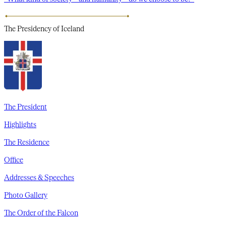
The Presidency
of Iceland
The President
Highlights
The Residence
Office
Addresses & Speeches
Photo Gallery
The Order of the Falcon