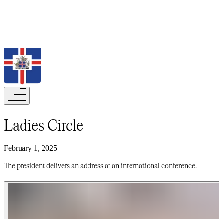
Search
Ladies Circle​​​​‌ ‍ ​‍​‍‌‍ ‌ ​‍‌‍‍‌‌‍‌ ‌‍‍‌‌‍ ‍​‍​‍​ ‍‍​‍​‍‌ ​ ‌‍​‌‌‍ ‍‌‍‍‌‌ ‌​‌ ‍‌​‍ ‍‌‍‍‌‌‍ ​‍​‍​‍ ​​‍​‍‌‍‍​‌ ​‍‌‍‌‌‌‍‌‍​‍​‍​ ‍‍​‍​‍‌‍‍​‌ ‌​‌ ‌​‌ ​​‌ ​ ​‍ ​‍ ‌‍‌‍‌‍ ‌ ​‍‌ ​ ‌‍‌‌‌ ‌​‌‍‍‌​‍ ‌‌‍‍‌‌ ​ ‌‍ ​‌‍​‌‌‍ ‍‌‍‌​‌ ​ ​‍ ‍‌ ‌‍‌‍‌‌‌ ​‍‌‍​ ‌‍‌‌‌‍ ​​‍ ‍‌‍​‌‌ ​​‌ ​​​‍ ‌ ​ ‌ ‌​‌ ‌‌‌‍‌​‌‍‍‌‌‍ ​‍ ‌‍‍‌‌‍ ‍‌ ‌​‌‍‌‌‌‍ ‍‌ ‌​​‍ ‌‍‌‌‌‍‌​‌‍‍‌‌ ‌​​‍ ‌‍ ‌‌‍ ‌‍‌​‌‍‌‌​ ‌‌ ​​‌ ​‍‌‍‌‌‌ ​ ‌‍‌‌‌‍ ‍‌ ‌​‌‍​‌‌ ‌​‌‍‍‌‌‍ ‌‍ ‍​ ‍ ‌‍‍‌‌‍‌​​ ‌​ ‌‍​ ‍‌​ ‍​​ ​‍​ ​ ​ ‌‌​ ‍​​ ‌​​‍ ‌‌‍​‍​ ‌‌​ ‌​​ ‌ ​‍ ‌​ ‌​‌‍​‌‌‍​‍​ ‍‌​‍ ‌‌‍​‌​ ‍‌​ ‍​​ ‍​​‍ ‌‌‍​‍​ ‌‍​ ​‌​ ​‍​ ‌‍​ ‍​​ ‍​‌‍‌‌​ ​ ​ ​‍‌‍​‌‌‍‌‍​ ‍ ‌ ‌​‌ ‍‌‌ ​​‌‍‌‌​ ‌‌‍ ‍‌‍‌‌‌ ‌ ‌ ​ ​ ‍ ‌ ​​‌‍​‌‌ ‌​‌‍‍​​ ‌‌ ‌​‌‍‍‌‌ ‌​‌‍ ​‌‍‌‌​ ‌‍​‍‌‍​‌‌ ​ ‌‍‌‌‌‌‌‌‌ ​‍‌‍ ​​ ‌‌‍‍​‌ ‌​‌ ‌​‌ ​​‌ ​ ​‍‌‌​ ​‍‌​‌‍​‍‌‌​ ​‍‌​‌‍‌‍‌‍‌‍ ‌ ​‍‌ ​ ‌‍‌‌‌ ‌​‌‍‍‌​‍ ‌‌‍‍‌‌ ​ ‌‍ ​‌‍​‌‌‍ ‍‌‍‌​‌ ​ ​‍ ‍‌ ‌‍‌‍‌‌‌ ​‍‌‍​ ‌‍‌‌‌‍ ​​‍ ‍‌‍​‌‌ ​​‌ ​​​‍‌‌​ ​‍‌​‌‍‌ ​ ‌ ‌​‌ ‌‌‌‍‌​‌‍‍‌‌‍ ​‍‌‍‌‍‍‌‌‍‌​​ ‌​ ‌‍​ ‍‌​ ‍​​ ​‍​ ​ ​ ‌‌​ ‍​​ ‌​​‍ ‌‌‍​‍​ ‌‌​ ‌​​ ‌ ​‍ ‌​ ‌​‌‍​‌‌‍​‍​ ‍‌​‍ ‌‌‍​‌​ ‍‌​ ‍​​ ‍​​‍ ‌‌‍​‍​ ‌‍​ ​‌​ ​‍​ ‌‍​ ‍​​ ‍​‌‍‌‌​ ​ ​ ​‍‌‍​‌‌‍‌‍​‍‌‍‌ ‌​‌ ‍‌‌ ​​‌‍‌‌​ ‌‌‍ ‍‌‍‌‌‌ ‌ ‌ ​ ​‍‌‍‌ ​​‌‍​‌‌ ‌​‌‍‍​​ ‌‌ ‌​‌‍‍‌‌ ‌​‌‍ ​‌‍‌‌​‍‌‍‌ ​​‌‍‌‌‌ ​‍‌ ​ ‌ ​​‌‍‌‌‌‍​ ‌ ‌​‌‍‍‌‌ ‌‍‌‍‌‌​ ‌‌ ​​‌ ‌‌‌‍​‍‌‍ ​‌‍‍‌‌ ​ ‌‍‍​‌‍‌‌‌‍‌​​‍​‍‌ ‌
February 1, 2025
The president delivers an address at an international conference.​​​​‌ ‍ ​‍​‍‌‍ ‌ ​‍‌‍‍‌‌‍‌ ‌‍‍‌‌‍ ‍​‍​‍​ ‍‍​‍​‍‌ ​ ‌‍​‌‌‍ ‍‌‍‍‌‌ ‌​‌ ‍‌​‍ ‍‌‍‍‌‌‍ ​‍​‍​‍ ​​‍​‍‌‍‍​‌ ​‍‌‍‌‌‌‍‌‍​‍​‍​ ‍‍​‍​‍‌‍‍​‌ ‌​‌ ‌​‌ ​​‌ ​ ​‍ ​‍ ‌‍‌‍‌‍ ‌ ​‍‌ ​ ‌‍‌‌‌ ‌​‌‍‍‌​‍ ‌‌‍‍‌‌ ​ ‌‍ ​‌‍​‌‌‍ ‍‌‍‌​‌ ​ ​‍ ‍‌ ‌‍‌‍‌‌‌ ​‍‌‍​ ‌‍‌‌‌‍ ​​‍ ‍‌‍​‌‌ ​​‌ ​​​‍ ‌ ​ ‌ ‌​‌ ‌‌‌‍‌​‌‍‍‌‌‍ ​‍ ‌‍‍‌‌‍ ‍‌ ‌​‌‍‌‌‌‍ ‍‌ ‌​​‍ ‌‍‌‌‌‍‌​‌‍‍‌‌ ‌​​‍ ‌‍ ‌‌‍ ‌‍‌​‌‍‌‌​ ‌‌ ​​‌ ​‍‌‍‌‌‌ ​ ‌‍‌‌‌‍ ‍‌ ‌​‌‍​‌‌ ‌​‌‍‍‌‌‍ ‌‍ ‍​ ‍ ‌‍‍‌‌‍‌​​ ‌​ ‌‍​ ‍‌​ ‍​​ ​‍​ ​ ​ ‌‌​ ‍​​ ‌​​‍ ‌‌‍​‍​ ‌‌​ ‌​​ ‌ ​‍ ‌​ ‌​‌‍​‌‌‍​‍​ ‍‌​‍ ‌‌‍​‌​ ‍‌​ ‍​​ ‍​​‍ ‌‌‍​‍​ ‌‍​ ​‌​ ​‍​ ‌‍​ ‍​​ ‍​‌‍‌‌​ ​ ​ ​‍‌‍​‌‌‍‌‍​ ‍ ‌ ‌​‌ ‍‌‌ ​​‌‍‌‌​ ‌‌‍ ‍‌‍‌‌‌ ‌ ‌ ​ ​ ‍ ‌ ​​‌‍​‌‌ ‌​‌‍‍​​ ‌‌‍‌​‌‍‌‌‌ ​ ‌‍​ ‌ ​‍‌‍‍‌‌ ​​‌ ‌​‌‍‍‌‌‍ ‌‍ ‍​ ‌‍​‍‌‍​‌‌ ​ ‌‍‌‌‌‌‌‌‌ ​‍‌‍ ​​ ‌‌‍‍​‌ ‌​‌ ‌​‌ ​​‌ ​ ​‍‌‌​ ​‍‌​‌‍​‍‌‌​ ​‍‌​‌‍‌‍‌‍‌‍ ‌ ​‍‌ ​ ‌‍‌‌‌ ‌​‌‍‍‌​‍ ‌‌‍‍‌‌ ​ ‌‍ ​‌‍​‌‌‍ ‍‌‍‌​‌ ​ ​‍ ‍‌ ‌‍‌‍‌‌‌ ​‍‌‍​ ‌‍‌‌‌‍ ​​‍ ‍‌‍​‌‌ ​​‌ ​​​‍‌‌​ ​‍‌​‌‍‌ ​ ‌ ‌​‌ ‌‌‌‍‌​‌‍‍‌‌‍ ​‍‌‍‌‍‍‌‌‍‌​​ ‌​ ‌‍​ ‍‌​ ‍​​ ​‍​ ​ ​ ‌‌​ ‍​​ ‌​​‍ ‌‌‍​‍​ ‌‌​ ‌​​ ‌ ​‍ ‌​ ‌​‌‍​‌‌‍​‍​ ‍‌​‍ ‌‌‍​‌​ ‍‌​ ‍​​ ‍​​‍ ‌‌‍​‍​ ‌‍​ ​‌​ ​‍​ ‌‍​ ‍​​ ‍​‌‍‌‌​ ​ ​ ​‍‌‍​‌‌‍‌‍​‍‌‍‌ ‌​‌ ‍‌‌ ​​‌‍‌‌​ ‌‌‍ ‍‌‍‌‌‌ ‌ ‌ ​ ​‍‌‍‌ ​​‌‍​‌‌ ‌​‌‍‍​​ ‌‌‍‌​‌‍‌‌‌ ​ ‌‍​ ‌ ​‍‌‍‍‌‌ ​​‌ ‌​‌‍‍‌‌‍ ‌‍ ‍​‍‌‍‌ ​​‌‍‌‌‌ ​‍‌ ​ ‌ ​​‌‍‌‌‌‍​ ‌ ‌​‌‍‍‌‌ ‌‍‌‍‌‌​ ‌‌ ​​‌ ‌‌‌‍​‍‌‍ ​‌‍‍‌‌ ​ ‌‍‍​‌‍‌‌‌‍‌​​‍​‍‌ ‌