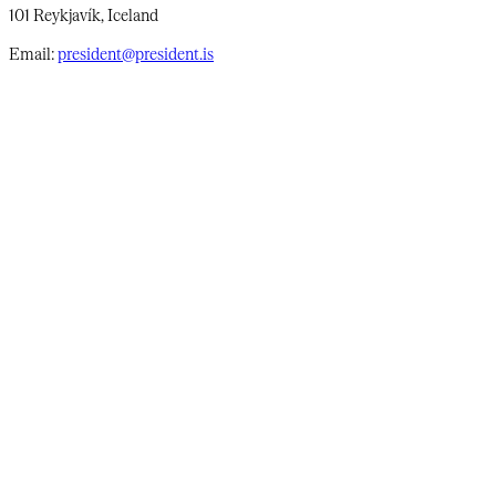
101 Reykjavík, Iceland
Email:
president@president.is