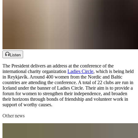
Listen
The President delivers an address at the conference of the
international charity organization ​​​​‌ ‍ ​‍​‍‌‍ ‌ ​‍‌‍‍‌‌‍‌ ‌‍‍‌‌‍ ‍​‍​‍​ ‍‍​‍​‍‌ ​ ‌‍​‌‌‍ ‍‌‍‍‌‌ ‌​‌ ‍‌​‍ ‍‌‍‍‌‌‍ ​‍​‍​‍ ​​‍​‍‌‍‍​‌ ​‍‌‍‌‌‌‍‌‍​‍​‍​ ‍‍​‍​‍‌‍‍​‌ ‌​‌ ‌​‌ ​​‌ ​ ​‍ ​‍ ‌‍‌‍‌‍ ‌ ​‍‌ ​ ‌‍‌‌‌ ‌​‌‍‍‌​‍ ‌‌‍‍‌‌ ​ ‌‍ ​‌‍​‌‌‍ ‍‌‍‌​‌ ​ ​‍ ‍‌ ‌‍‌‍‌‌‌ ​‍‌‍​ ‌‍‌‌‌‍ ​​‍ ‍‌‍​‌‌ ​​‌ ​​​‍ ‌ ​ ‌ ‌​‌ ‌‌‌‍‌​‌‍‍‌‌‍ ​‍ ‌‍‍‌‌‍ ‍‌ ‌​‌‍‌‌‌‍ ‍‌ ‌​​‍ ‌‍‌‌‌‍‌​‌‍‍‌‌ ‌​​‍ ‌‍ ‌‌‍ ‌‍‌​‌‍‌‌​ ‌‌ ​​‌ ​‍‌‍‌‌‌ ​ ‌‍‌‌‌‍ ‍‌ ‌​‌‍​‌‌ ‌​‌‍‍‌‌‍ ‌‍ ‍​ ‍ ‌‍‍‌‌‍‌​​ ‌​ ‌‍​ ‍‌​ ‍​​ ​‍​ ​ ​ ‌‌​ ‍​​ ‌​​‍ ‌‌‍​‍​ ‌‌​ ‌​​ ‌ ​‍ ‌​ ‌​‌‍​‌‌‍​‍​ ‍‌​‍ ‌‌‍​‌​ ‍‌​ ‍​​ ‍​​‍ ‌‌‍​‍​ ‌‍​ ​‌​ ​‍​ ‌‍​ ‍​​ ‍​‌‍‌‌​ ​ ​ ​‍‌‍​‌‌‍‌‍​ ‍ ‌ ‌​‌ ‍‌‌ ​​‌‍‌‌​ ‌‌‍ ‍‌‍‌‌‌ ‌ ‌ ​ ​ ‍ ‌ ​​‌‍​‌‌ ‌​‌‍‍​​ ‌‌ ​​‌‍​‌‌‍‌ ‌‍‌‌‌​​‍‌ ‌‌‌‍‍‌‌‍ ​‌‍‌​‌‍‌‌‌ ​‍​‍‌‌​ ‌‌‌​​‍‌‌ ‌‍‍ ‌‍‌‌‌ ‍‌​‍‌‌​ ​ ‌​‌​​‍‌‌​ ​ ‌​‌​​‍‌‌​ ​‍​ ​‍‌ ​‍‌‍‍‌‌‍​ ‌‍‍​‌ ‌​‌‍‌‌‌ ‍​‌ ‌​​‍ ‌‌ ‌‍​ ‌ ‌ ‍​‌‍‍‍‌‍‌‌‌ ‌​‌ ​‌‌‍‍​‌‍‍‍​‍‌‌​ ​‍​ ​‍​‍‌‌​ ‌‌‌​‌​​‍ ‍‌‍​ ‌‍ ‌‍ ‍‌ ‌​‌‍‌‌‌‍ ‍‌ ‌​​‍‌‌​ ‌‌‌​​‍‌‌ ‌‍‍ ‌‍‌‌‌ ‍‌​‍‌‌​ ​ ‌​‌​​‍‌‌​ ​ ‌​‌​​‍‌‌​ ​‍​ ​‍​ ​‌​ ‌ ‌‍​ ​ ‌​‌‍‌​‌‍‌‌​ ​ ‌‍‌​​ ‌‍​ ​‍​ ‌‍‌‍‌‌​‍‌‌​ ​‍​ ​‍​‍‌‌​ ‌‌‌​‌​​‍ ‍‌‍​ ‌‍‍​‌‍‍‌‌‍ ​‌‍‌​‌ ​‍‌‍‌‌‌‍ ‍​‍‌‌​ ‌‌‌​​‍‌‌ ‌‍‍ ‌‍‌‌‌ ‍‌​‍‌‌​ ​ ‌​‌​​‍‌‌​ ​ ‌​‌​​‍‌‌​ ​‍​ ​‍​ ‌‌​ ​ ​ ‌‌​ ‍‌‌‍‌‌​ ​‌‌‍‌‌​ ‌‍​ ​​​ ‍‌​ ‌ ‌‍​‍​‍‌‌​ ​‍​ ​‍​‍‌‌​ ‌‌‌​‌​​‍ ‍‌ ‌​‌‍‌‌‌ ‍​‌ ‌​​ ‌‍​‍‌‍​‌‌ ​ ‌‍‌‌‌‌‌‌‌ ​‍‌‍ ​​ ‌‌‍‍​‌ ‌​‌ ‌​‌ ​​‌ ​ ​‍‌‌​ ​‍‌​‌‍​‍‌‌​ ​‍‌​‌‍‌‍‌‍‌‍ ‌ ​‍‌ ​ ‌‍‌‌‌ ‌​‌‍‍‌​‍ ‌‌‍‍‌‌ ​ ‌‍ ​‌‍​‌‌‍ ‍‌‍‌​‌ ​ ​‍ ‍‌ ‌‍‌‍‌‌‌ ​‍‌‍​ ‌‍‌‌‌‍ ​​‍ ‍‌‍​‌‌ ​​‌ ​​​‍‌‌​ ​‍‌​‌‍‌ ​ ‌ ‌​‌ ‌‌‌‍‌​‌‍‍‌‌‍ ​‍‌‍‌‍‍‌‌‍‌​​ ‌​ ‌‍​ ‍‌​ ‍​​ ​‍​ ​ ​ ‌‌​ ‍​​ ‌​​‍ ‌‌‍​‍​ ‌‌​ ‌​​ ‌ ​‍ ‌​ ‌​‌‍​‌‌‍​‍​ ‍‌​‍ ‌‌‍​‌​ ‍‌​ ‍​​ ‍​​‍ ‌‌‍​‍​ ‌‍​ ​‌​ ​‍​ ‌‍​ ‍​​ ‍​‌‍‌‌​ ​ ​ ​‍‌‍​‌‌‍‌‍​‍‌‍‌ ‌​‌ ‍‌‌ ​​‌‍‌‌​ ‌‌‍ ‍‌‍‌‌‌ ‌ ‌ ​ ​‍‌‍‌ ​​‌‍​‌‌ ‌​‌‍‍​​ ‌‌ ​​‌‍​‌‌‍‌ ‌‍‌‌‌​​‍‌ ‌‌‌‍‍‌‌‍ ​‌‍‌​‌‍‌‌‌ ​‍​‍‌‌​ ‌‌‌​​‍‌‌ ‌‍‍ ‌‍‌‌‌ ‍‌​‍‌‌​ ​ ‌​‌​​‍‌‌​ ​ ‌​‌​​‍‌‌​ ​‍​ ​‍‌ ​‍‌‍‍‌‌‍​ ‌‍‍​‌ ‌​‌‍‌‌‌ ‍​‌ ‌​​‍ ‌‌ ‌‍​ ‌ ‌ ‍​‌‍‍‍‌‍‌‌‌ ‌​‌ ​‌‌‍‍​‌‍‍‍​‍‌‌​ ​‍​ ​‍​‍‌‌​ ‌‌‌​‌​​‍ ‍‌‍​ ‌‍ ‌‍ ‍‌ ‌​‌‍‌‌‌‍ ‍‌ ‌​​‍‌‌​ ‌‌‌​​‍‌‌ ‌‍‍ ‌‍‌‌‌ ‍‌​‍‌‌​ ​ ‌​‌​​‍‌‌​ ​ ‌​‌​​‍‌‌​ ​‍​ ​‍​ ​‌​ ‌ ‌‍​ ​ ‌​‌‍‌​‌‍‌‌​ ​ ‌‍‌​​ ‌‍​ ​‍​ ‌‍‌‍‌‌​‍‌‌​ ​‍​ ​‍​‍‌‌​ ‌‌‌​‌​​‍ ‍‌‍​ ‌‍‍​‌‍‍‌‌‍ ​‌‍‌​‌ ​‍‌‍‌‌‌‍ ‍​‍‌‌​ ‌‌‌​​‍‌‌ ‌‍‍ ‌‍‌‌‌ ‍‌​‍‌‌​ ​ ‌​‌​​‍‌‌​ ​ ‌​‌​​‍‌‌​ ​‍​ ​‍​ ‌‌​ ​ ​ ‌‌​ ‍‌‌‍‌‌​ ​‌‌‍‌‌​ ‌‍​ ​​​ ‍‌​ ‌ ‌‍​‍​‍‌‌​ ​‍​ ​‍​‍‌‌​ ‌‌‌​‌​​‍ ‍‌ ‌​‌‍‌‌‌ ‍​‌ ‌​​‍‌‍‌ ​​‌‍‌‌‌ ​‍‌ ​ ‌ ​​‌‍‌‌‌‍​ ‌ ‌​‌‍‍‌‌ ‌‍‌‍‌‌​ ‌‌ ​​‌ ‌‌‌‍​‍‌‍ ​‌‍‍‌‌ ​ ‌‍‍​‌‍‌‌‌‍‌​​‍​‍‌ ‌
Ladies Circle​​​​‌ ‍ ​‍​‍‌‍ ‌ ​‍‌‍‍‌‌‍‌ ‌‍‍‌‌‍ ‍​‍​‍​ ‍‍​‍​‍‌ ​ ‌‍​‌‌‍ ‍‌‍‍‌‌ ‌​‌ ‍‌​‍ ‍‌‍‍‌‌‍ ​‍​‍​‍ ​​‍​‍‌‍‍​‌ ​‍‌‍‌‌‌‍‌‍​‍​‍​ ‍‍​‍​‍‌‍‍​‌ ‌​‌ ‌​‌ ​​‌ ​ ​‍ ​‍ ‌‍‌‍‌‍ ‌ ​‍‌ ​ ‌‍‌‌‌ ‌​‌‍‍‌​‍ ‌‌‍‍‌‌ ​ ‌‍ ​‌‍​‌‌‍ ‍‌‍‌​‌ ​ ​‍ ‍‌ ‌‍‌‍‌‌‌ ​‍‌‍​ ‌‍‌‌‌‍ ​​‍ ‍‌‍​‌‌ ​​‌ ​​​‍ ‌ ​ ‌ ‌​‌ ‌‌‌‍‌​‌‍‍‌‌‍ ​‍ ‌‍‍‌‌‍ ‍‌ ‌​‌‍‌‌‌‍ ‍‌ ‌​​‍ ‌‍‌‌‌‍‌​‌‍‍‌‌ ‌​​‍ ‌‍ ‌‌‍ ‌‍‌​‌‍‌‌​ ‌‌ ​​‌ ​‍‌‍‌‌‌ ​ ‌‍‌‌‌‍ ‍‌ ‌​‌‍​‌‌ ‌​‌‍‍‌‌‍ ‌‍ ‍​ ‍ ‌‍‍‌‌‍‌​​ ‌​ ‌‍​ ‍‌​ ‍​​ ​‍​ ​ ​ ‌‌​ ‍​​ ‌​​‍ ‌‌‍​‍​ ‌‌​ ‌​​ ‌ ​‍ ‌​ ‌​‌‍​‌‌‍​‍​ ‍‌​‍ ‌‌‍​‌​ ‍‌​ ‍​​ ‍​​‍ ‌‌‍​‍​ ‌‍​ ​‌​ ​‍​ ‌‍​ ‍​​ ‍​‌‍‌‌​ ​ ​ ​‍‌‍​‌‌‍‌‍​ ‍ ‌ ‌​‌ ‍‌‌ ​​‌‍‌‌​ ‌‌‍ ‍‌‍‌‌‌ ‌ ‌ ​ ​ ‍ ‌ ​​‌‍​‌‌ ‌​‌‍‍​​ ‌‌ ​​‌‍​‌‌‍‌ ‌‍‌‌‌​​‍‌ ‌‌‌‍‍‌‌‍ ​‌‍‌​‌‍‌‌‌ ​‍​‍‌‌​ ‌‌‌​​‍‌‌ ‌‍‍ ‌‍‌‌‌ ‍‌​‍‌‌​ ​ ‌​‌​​‍‌‌​ ​ ‌​‌​​‍‌‌​ ​‍​ ​‍‌ ​‍‌‍‍‌‌‍​ ‌‍‍​‌ ‌​‌‍‌‌‌ ‍​‌ ‌​​‍ ‌‌ ‌‍​ ‌ ‌ ‍​‌‍‍‍‌‍‌‌‌ ‌​‌ ​‌‌‍‍​‌‍‍‍​‍‌‌​ ​‍​ ​‍​‍‌‌​ ‌‌‌​‌​​‍ ‍‌‍​ ‌‍ ‌‍ ‍‌ ‌​‌‍‌‌‌‍ ‍‌ ‌​​‍‌‌​ ‌‌‌​​‍‌‌ ‌‍‍ ‌‍‌‌‌ ‍‌​‍‌‌​ ​ ‌​‌​​‍‌‌​ ​ ‌​‌​​‍‌‌​ ​‍​ ​‍​ ​‌​ ‌ ‌‍​ ​ ‌​‌‍‌​‌‍‌‌​ ​ ‌‍‌​​ ‌‍​ ​‍​ ‌‍‌‍‌‌​‍‌‌​ ​‍​ ​‍​‍‌‌​ ‌‌‌​‌​​‍ ‍‌‍​ ‌‍‍​‌‍‍‌‌‍ ​‌‍‌​‌ ​‍‌‍‌‌‌‍ ‍​‍‌‌​ ‌‌‌​​‍‌‌ ‌‍‍ ‌‍‌‌‌ ‍‌​‍‌‌​ ​ ‌​‌​​‍‌‌​ ​ ‌​‌​​‍‌‌​ ​‍​ ​‍‌‍‌‌​ ‌‌​ ‌‌​ ‌‍‌‍‌‌​ ‍‌‌‍‌‌​ ‍​‌‍​‌​ ​‍‌‍‌​​ ‍‌​‍‌‌​ ​‍​ ​‍​‍‌‌​ ‌‌‌​‌​​‍ ‍‌ ‌​‌‍‌‌‌ ‍​‌ ‌​​ ‌‍​‍‌‍​‌‌ ​ ‌‍‌‌‌‌‌‌‌ ​‍‌‍ ​​ ‌‌‍‍​‌ ‌​‌ ‌​‌ ​​‌ ​ ​‍‌‌​ ​‍‌​‌‍​‍‌‌​ ​‍‌​‌‍‌‍‌‍‌‍ ‌ ​‍‌ ​ ‌‍‌‌‌ ‌​‌‍‍‌​‍ ‌‌‍‍‌‌ ​ ‌‍ ​‌‍​‌‌‍ ‍‌‍‌​‌ ​ ​‍ ‍‌ ‌‍‌‍‌‌‌ ​‍‌‍​ ‌‍‌‌‌‍ ​​‍ ‍‌‍​‌‌ ​​‌ ​​​‍‌‌​ ​‍‌​‌‍‌ ​ ‌ ‌​‌ ‌‌‌‍‌​‌‍‍‌‌‍ ​‍‌‍‌‍‍‌‌‍‌​​ ‌​ ‌‍​ ‍‌​ ‍​​ ​‍​ ​ ​ ‌‌​ ‍​​ ‌​​‍ ‌‌‍​‍​ ‌‌​ ‌​​ ‌ ​‍ ‌​ ‌​‌‍​‌‌‍​‍​ ‍‌​‍ ‌‌‍​‌​ ‍‌​ ‍​​ ‍​​‍ ‌‌‍​‍​ ‌‍​ ​‌​ ​‍​ ‌‍​ ‍​​ ‍​‌‍‌‌​ ​ ​ ​‍‌‍​‌‌‍‌‍​‍‌‍‌ ‌​‌ ‍‌‌ ​​‌‍‌‌​ ‌‌‍ ‍‌‍‌‌‌ ‌ ‌ ​ ​‍‌‍‌ ​​‌‍​‌‌ ‌​‌‍‍​​ ‌‌ ​​‌‍​‌‌‍‌ ‌‍‌‌‌​​‍‌ ‌‌‌‍‍‌‌‍ ​‌‍‌​‌‍‌‌‌ ​‍​‍‌‌​ ‌‌‌​​‍‌‌ ‌‍‍ ‌‍‌‌‌ ‍‌​‍‌‌​ ​ ‌​‌​​‍‌‌​ ​ ‌​‌​​‍‌‌​ ​‍​ ​‍‌ ​‍‌‍‍‌‌‍​ ‌‍‍​‌ ‌​‌‍‌‌‌ ‍​‌ ‌​​‍ ‌‌ ‌‍​ ‌ ‌ ‍​‌‍‍‍‌‍‌‌‌ ‌​‌ ​‌‌‍‍​‌‍‍‍​‍‌‌​ ​‍​ ​‍​‍‌‌​ ‌‌‌​‌​​‍ ‍‌‍​ ‌‍ ‌‍ ‍‌ ‌​‌‍‌‌‌‍ ‍‌ ‌​​‍‌‌​ ‌‌‌​​‍‌‌ ‌‍‍ ‌‍‌‌‌ ‍‌​‍‌‌​ ​ ‌​‌​​‍‌‌​ ​ ‌​‌​​‍‌‌​ ​‍​ ​‍​ ​‌​ ‌ ‌‍​ ​ ‌​‌‍‌​‌‍‌‌​ ​ ‌‍‌​​ ‌‍​ ​‍​ ‌‍‌‍‌‌​‍‌‌​ ​‍​ ​‍​‍‌‌​ ‌‌‌​‌​​‍ ‍‌‍​ ‌‍‍​‌‍‍‌‌‍ ​‌‍‌​‌ ​‍‌‍‌‌‌‍ ‍​‍‌‌​ ‌‌‌​​‍‌‌ ‌‍‍ ‌‍‌‌‌ ‍‌​‍‌‌​ ​ ‌​‌​​‍‌‌​ ​ ‌​‌​​‍‌‌​ ​‍​ ​‍‌‍‌‌​ ‌‌​ ‌‌​ ‌‍‌‍‌‌​ ‍‌‌‍‌‌​ ‍​‌‍​‌​ ​‍‌‍‌​​ ‍‌​‍‌‌​ ​‍​ ​‍​‍‌‌​ ‌‌‌​‌​​‍ ‍‌ ‌​‌‍‌‌‌ ‍​‌ ‌​​‍‌‍‌ ​​‌‍‌‌‌ ​‍‌ ​ ‌ ​​‌‍‌‌‌‍​ ‌ ‌​‌‍‍‌‌ ‌‍‌‍‌‌​ ‌‌ ​​‌ ‌‌‌‍​‍‌‍ ​‌‍‍‌‌ ​ ‌‍‍​‌‍‌‌‌‍‌​​‍​‍‌ ‌
, which is being held
in Reykjavík. Around 400 women from the Nordic and Baltic
countries are attending the conference. A total of 22 clubs are run in
Iceland under the banner of Ladies Circle. Their aim is to provide a
forum for women to strengthen their independence, and broaden
their horizons through bonds of friendship and volunteer work in
support of worthy causes.​​​​‌ ‍ ​‍​‍‌‍ ‌ ​‍‌‍‍‌‌‍‌ ‌‍‍‌‌‍ ‍​‍​‍​ ‍‍​‍​‍‌ ​ ‌‍​‌‌‍ ‍‌‍‍‌‌ ‌​‌ ‍‌​‍ ‍‌‍‍‌‌‍ ​‍​‍​‍ ​​‍​‍‌‍‍​‌ ​‍‌‍‌‌‌‍‌‍​‍​‍​ ‍‍​‍​‍‌‍‍​‌ ‌​‌ ‌​‌ ​​‌ ​ ​‍ ​‍ ‌‍‌‍‌‍ ‌ ​‍‌ ​ ‌‍‌‌‌ ‌​‌‍‍‌​‍ ‌‌‍‍‌‌ ​ ‌‍ ​‌‍​‌‌‍ ‍‌‍‌​‌ ​ ​‍ ‍‌ ‌‍‌‍‌‌‌ ​‍‌‍​ ‌‍‌‌‌‍ ​​‍ ‍‌‍​‌‌ ​​‌ ​​​‍ ‌ ​ ‌ ‌​‌ ‌‌‌‍‌​‌‍‍‌‌‍ ​‍ ‌‍‍‌‌‍ ‍‌ ‌​‌‍‌‌‌‍ ‍‌ ‌​​‍ ‌‍‌‌‌‍‌​‌‍‍‌‌ ‌​​‍ ‌‍ ‌‌‍ ‌‍‌​‌‍‌‌​ ‌‌ ​​‌ ​‍‌‍‌‌‌ ​ ‌‍‌‌‌‍ ‍‌ ‌​‌‍​‌‌ ‌​‌‍‍‌‌‍ ‌‍ ‍​ ‍ ‌‍‍‌‌‍‌​​ ‌​ ‌‍​ ‍‌​ ‍​​ ​‍​ ​ ​ ‌‌​ ‍​​ ‌​​‍ ‌‌‍​‍​ ‌‌​ ‌​​ ‌ ​‍ ‌​ ‌​‌‍​‌‌‍​‍​ ‍‌​‍ ‌‌‍​‌​ ‍‌​ ‍​​ ‍​​‍ ‌‌‍​‍​ ‌‍​ ​‌​ ​‍​ ‌‍​ ‍​​ ‍​‌‍‌‌​ ​ ​ ​‍‌‍​‌‌‍‌‍​ ‍ ‌ ‌​‌ ‍‌‌ ​​‌‍‌‌​ ‌‌‍ ‍‌‍‌‌‌ ‌ ‌ ​ ​ ‍ ‌ ​​‌‍​‌‌ ‌​‌‍‍​​ ‌‌ ​​‌‍​‌‌‍‌ ‌‍‌‌‌​​‍‌ ‌‌‌‍‍‌‌‍ ​‌‍‌​‌‍‌‌‌ ​‍​‍‌‌​ ‌‌‌​​‍‌‌ ‌‍‍ ‌‍‌‌‌ ‍‌​‍‌‌​ ​ ‌​‌​​‍‌‌​ ​ ‌​‌​​‍‌‌​ ​‍​ ​‍‌ ​‍‌‍‍‌‌‍​ ‌‍‍​‌ ‌​‌‍‌‌‌ ‍​‌ ‌​​‍ ‌‌ ‌‍​ ‌ ‌ ‍​‌‍‍‍‌‍‌‌‌ ‌​‌ ​‌‌‍‍​‌‍‍‍​‍‌‌​ ​‍​ ​‍​‍‌‌​ ‌‌‌​‌​​‍ ‍‌‍​ ‌‍ ‌‍ ‍‌ ‌​‌‍‌‌‌‍ ‍‌ ‌​​‍‌‌​ ‌‌‌​​‍‌‌ ‌‍‍ ‌‍‌‌‌ ‍‌​‍‌‌​ ​ ‌​‌​​‍‌‌​ ​ ‌​‌​​‍‌‌​ ​‍​ ​‍​ ​‌​ ‌ ‌‍​ ​ ‌​‌‍‌​‌‍‌‌​ ​ ‌‍‌​​ ‌‍​ ​‍​ ‌‍‌‍‌‌​‍‌‌​ ​‍​ ​‍​‍‌‌​ ‌‌‌​‌​​‍ ‍‌‍​ ‌‍‍​‌‍‍‌‌‍ ​‌‍‌​‌ ​‍‌‍‌‌‌‍ ‍​‍‌‌​ ‌‌‌​​‍‌‌ ‌‍‍ ‌‍‌‌‌ ‍‌​‍‌‌​ ​ ‌​‌​​‍‌‌​ ​ ‌​‌​​‍‌‌​ ​‍​ ​‍​ ‍​‌‍‌​​ ‌‌‌‍​‍​ ​‌​ ‍‌​ ‌ ​ ​​‌‍‌‍​ ​‍‌‍‌‌‌‍‌​​‍‌‌​ ​‍​ ​‍​‍‌‌​ ‌‌‌​‌​​‍ ‍‌ ‌​‌‍‌‌‌ ‍​‌ ‌​​ ‌‍​‍‌‍​‌‌ ​ ‌‍‌‌‌‌‌‌‌ ​‍‌‍ ​​ ‌‌‍‍​‌ ‌​‌ ‌​‌ ​​‌ ​ ​‍‌‌​ ​‍‌​‌‍​‍‌‌​ ​‍‌​‌‍‌‍‌‍‌‍ ‌ ​‍‌ ​ ‌‍‌‌‌ ‌​‌‍‍‌​‍ ‌‌‍‍‌‌ ​ ‌‍ ​‌‍​‌‌‍ ‍‌‍‌​‌ ​ ​‍ ‍‌ ‌‍‌‍‌‌‌ ​‍‌‍​ ‌‍‌‌‌‍ ​​‍ ‍‌‍​‌‌ ​​‌ ​​​‍‌‌​ ​‍‌​‌‍‌ ​ ‌ ‌​‌ ‌‌‌‍‌​‌‍‍‌‌‍ ​‍‌‍‌‍‍‌‌‍‌​​ ‌​ ‌‍​ ‍‌​ ‍​​ ​‍​ ​ ​ ‌‌​ ‍​​ ‌​​‍ ‌‌‍​‍​ ‌‌​ ‌​​ ‌ ​‍ ‌​ ‌​‌‍​‌‌‍​‍​ ‍‌​‍ ‌‌‍​‌​ ‍‌​ ‍​​ ‍​​‍ ‌‌‍​‍​ ‌‍​ ​‌​ ​‍​ ‌‍​ ‍​​ ‍​‌‍‌‌​ ​ ​ ​‍‌‍​‌‌‍‌‍​‍‌‍‌ ‌​‌ ‍‌‌ ​​‌‍‌‌​ ‌‌‍ ‍‌‍‌‌‌ ‌ ‌ ​ ​‍‌‍‌ ​​‌‍​‌‌ ‌​‌‍‍​​ ‌‌ ​​‌‍​‌‌‍‌ ‌‍‌‌‌​​‍‌ ‌‌‌‍‍‌‌‍ ​‌‍‌​‌‍‌‌‌ ​‍​‍‌‌​ ‌‌‌​​‍‌‌ ‌‍‍ ‌‍‌‌‌ ‍‌​‍‌‌​ ​ ‌​‌​​‍‌‌​ ​ ‌​‌​​‍‌‌​ ​‍​ ​‍‌ ​‍‌‍‍‌‌‍​ ‌‍‍​‌ ‌​‌‍‌‌‌ ‍​‌ ‌​​‍ ‌‌ ‌‍​ ‌ ‌ ‍​‌‍‍‍‌‍‌‌‌ ‌​‌ ​‌‌‍‍​‌‍‍‍​‍‌‌​ ​‍​ ​‍​‍‌‌​ ‌‌‌​‌​​‍ ‍‌‍​ ‌‍ ‌‍ ‍‌ ‌​‌‍‌‌‌‍ ‍‌ ‌​​‍‌‌​ ‌‌‌​​‍‌‌ ‌‍‍ ‌‍‌‌‌ ‍‌​‍‌‌​ ​ ‌​‌​​‍‌‌​ ​ ‌​‌​​‍‌‌​ ​‍​ ​‍​ ​‌​ ‌ ‌‍​ ​ ‌​‌‍‌​‌‍‌‌​ ​ ‌‍‌​​ ‌‍​ ​‍​ ‌‍‌‍‌‌​‍‌‌​ ​‍​ ​‍​‍‌‌​ ‌‌‌​‌​​‍ ‍‌‍​ ‌‍‍​‌‍‍‌‌‍ ​‌‍‌​‌ ​‍‌‍‌‌‌‍ ‍​‍‌‌​ ‌‌‌​​‍‌‌ ‌‍‍ ‌‍‌‌‌ ‍‌​‍‌‌​ ​ ‌​‌​​‍‌‌​ ​ ‌​‌​​‍‌‌​ ​‍​ ​‍​ ‍​‌‍‌​​ ‌‌‌‍​‍​ ​‌​ ‍‌​ ‌ ​ ​​‌‍‌‍​ ​‍‌‍‌‌‌‍‌​​‍‌‌​ ​‍​ ​‍​‍‌‌​ ‌‌‌​‌​​‍ ‍‌ ‌​‌‍‌‌‌ ‍​‌ ‌​​‍‌‍‌ ​​‌‍‌‌‌ ​‍‌ ​ ‌ ​​‌‍‌‌‌‍​ ‌ ‌​‌‍‍‌‌ ‌‍‌‍‌‌​ ‌‌ ​​‌ ‌‌‌‍​‍‌‍ ​‌‍‍‌‌ ​ ‌‍‍​‌‍‌‌‌‍‌​​‍​‍‌ ‌
Other news