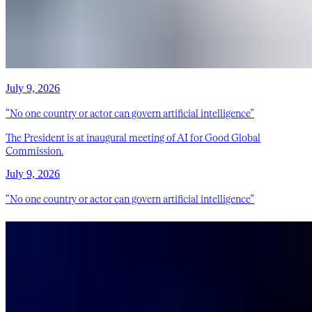
July 9, 2026
“No one country or actor can govern artificial intelligence”
The President is at inaugural meeting of AI for Good Global
Commission.
July 9, 2026
“No one country or actor can govern artificial intelligence”