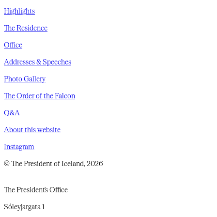
Highlights
The Residence
Office
Addresses & Speeches
Photo Gallery
The Order of the Falcon
Q&A
About this website
Instagram
© The President of Iceland, 2026
The President's Office
Sóleyjargata 1