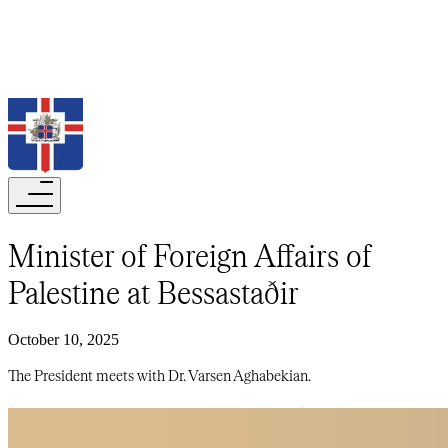
Search
Minister of Foreign Affairs of
Palestine at Bessastaðir​​​​‌ ‍ ​‍​‍‌‍ ‌ ​‍‌‍‍‌‌‍‌ ‌‍‍‌‌‍ ‍​‍​‍​ ‍‍​‍​‍‌ ​ ‌‍​‌‌‍ ‍‌‍‍‌‌ ‌​‌ ‍‌​‍ ‍‌‍‍‌‌‍ ​‍​‍​‍ ​​‍​‍‌‍‍​‌ ​‍‌‍‌‌‌‍‌‍​‍​‍​ ‍‍​‍​‍‌‍‍​‌ ‌​‌ ‌​‌ ​​‌ ​ ​‍ ​‍ ‌‍‌‍‌‍ ‌ ​‍‌ ​ ‌‍‌‌‌ ‌​‌‍‍‌​‍ ‌‌‍‍‌‌ ​ ‌‍ ​‌‍​‌‌‍ ‍‌‍‌​‌ ​ ​‍ ‍‌ ‌‍‌‍‌‌‌ ​‍‌‍​ ‌‍‌‌‌‍ ​​‍ ‍‌‍​‌‌ ​​‌ ​​​‍ ‌ ​ ‌ ‌​‌ ‌‌‌‍‌​‌‍‍‌‌‍ ​‍ ‌‍‍‌‌‍ ‍‌ ‌​‌‍‌‌‌‍ ‍‌ ‌​​‍ ‌‍‌‌‌‍‌​‌‍‍‌‌ ‌​​‍ ‌‍ ‌‌‍ ‌‍‌​‌‍‌‌​ ‌‌ ​​‌ ​‍‌‍‌‌‌ ​ ‌‍‌‌‌‍ ‍‌ ‌​‌‍​‌‌ ‌​‌‍‍‌‌‍ ‌‍ ‍​ ‍ ‌‍‍‌‌‍‌​​ ‌​ ‌​​ ‌‍​ ‌​​ ​‌​ ‌‌​ ‍‌​ ‌​​ ​‍​‍ ‌​ ‌ ​ ‌​‌‍​‍​ ‍​​‍ ‌​ ‌​‌‍‌​‌‍​‍​ ‌​​‍ ‌‌‍​‌‌‍​‍‌‍​‌​ ‌​​‍ ‌​ ‌ ​ ​‌​ ‌ ​ ‌ ‌‍‌‍​ ​‌​ ‍​​ ‍‌​ ​‌​ ‌ ​ ‍‌​ ‌‍​ ‍ ‌ ‌​‌ ‍‌‌ ​​‌‍‌‌​ ‌‌‍ ‍‌‍‌‌‌ ‌ ‌ ​ ​ ‍ ‌ ​​‌‍​‌‌ ‌​‌‍‍​​ ‌‌ ‌​‌‍‍‌‌ ‌​‌‍ ​‌‍‌‌​ ‌‍​‍‌‍​‌‌ ​ ‌‍‌‌‌‌‌‌‌ ​‍‌‍ ​​ ‌‌‍‍​‌ ‌​‌ ‌​‌ ​​‌ ​ ​‍‌‌​ ​‍‌​‌‍​‍‌‌​ ​‍‌​‌‍‌‍‌‍‌‍ ‌ ​‍‌ ​ ‌‍‌‌‌ ‌​‌‍‍‌​‍ ‌‌‍‍‌‌ ​ ‌‍ ​‌‍​‌‌‍ ‍‌‍‌​‌ ​ ​‍ ‍‌ ‌‍‌‍‌‌‌ ​‍‌‍​ ‌‍‌‌‌‍ ​​‍ ‍‌‍​‌‌ ​​‌ ​​​‍‌‌​ ​‍‌​‌‍‌ ​ ‌ ‌​‌ ‌‌‌‍‌​‌‍‍‌‌‍ ​‍‌‍‌‍‍‌‌‍‌​​ ‌​ ‌​​ ‌‍​ ‌​​ ​‌​ ‌‌​ ‍‌​ ‌​​ ​‍​‍ ‌​ ‌ ​ ‌​‌‍​‍​ ‍​​‍ ‌​ ‌​‌‍‌​‌‍​‍​ ‌​​‍ ‌‌‍​‌‌‍​‍‌‍​‌​ ‌​​‍ ‌​ ‌ ​ ​‌​ ‌ ​ ‌ ‌‍‌‍​ ​‌​ ‍​​ ‍‌​ ​‌​ ‌ ​ ‍‌​ ‌‍​‍‌‍‌ ‌​‌ ‍‌‌ ​​‌‍‌‌​ ‌‌‍ ‍‌‍‌‌‌ ‌ ‌ ​ ​‍‌‍‌ ​​‌‍​‌‌ ‌​‌‍‍​​ ‌‌ ‌​‌‍‍‌‌ ‌​‌‍ ​‌‍‌‌​‍‌‍‌ ​​‌‍‌‌‌ ​‍‌ ​ ‌ ​​‌‍‌‌‌‍​ ‌ ‌​‌‍‍‌‌ ‌‍‌‍‌‌​ ‌‌ ​​‌ ‌‌‌‍​‍‌‍ ​‌‍‍‌‌ ​ ‌‍‍​‌‍‌‌‌‍‌​​‍​‍‌ ‌
October 10, 2025
The President meets with Dr. Varsen Aghabekian.​​​​‌ ‍ ​‍​‍‌‍ ‌ ​‍‌‍‍‌‌‍‌ ‌‍‍‌‌‍ ‍​‍​‍​ ‍‍​‍​‍‌ ​ ‌‍​‌‌‍ ‍‌‍‍‌‌ ‌​‌ ‍‌​‍ ‍‌‍‍‌‌‍ ​‍​‍​‍ ​​‍​‍‌‍‍​‌ ​‍‌‍‌‌‌‍‌‍​‍​‍​ ‍‍​‍​‍‌‍‍​‌ ‌​‌ ‌​‌ ​​‌ ​ ​‍ ​‍ ‌‍‌‍‌‍ ‌ ​‍‌ ​ ‌‍‌‌‌ ‌​‌‍‍‌​‍ ‌‌‍‍‌‌ ​ ‌‍ ​‌‍​‌‌‍ ‍‌‍‌​‌ ​ ​‍ ‍‌ ‌‍‌‍‌‌‌ ​‍‌‍​ ‌‍‌‌‌‍ ​​‍ ‍‌‍​‌‌ ​​‌ ​​​‍ ‌ ​ ‌ ‌​‌ ‌‌‌‍‌​‌‍‍‌‌‍ ​‍ ‌‍‍‌‌‍ ‍‌ ‌​‌‍‌‌‌‍ ‍‌ ‌​​‍ ‌‍‌‌‌‍‌​‌‍‍‌‌ ‌​​‍ ‌‍ ‌‌‍ ‌‍‌​‌‍‌‌​ ‌‌ ​​‌ ​‍‌‍‌‌‌ ​ ‌‍‌‌‌‍ ‍‌ ‌​‌‍​‌‌ ‌​‌‍‍‌‌‍ ‌‍ ‍​ ‍ ‌‍‍‌‌‍‌​​ ‌​ ‌​​ ‌‍​ ‌​​ ​‌​ ‌‌​ ‍‌​ ‌​​ ​‍​‍ ‌​ ‌ ​ ‌​‌‍​‍​ ‍​​‍ ‌​ ‌​‌‍‌​‌‍​‍​ ‌​​‍ ‌‌‍​‌‌‍​‍‌‍​‌​ ‌​​‍ ‌​ ‌ ​ ​‌​ ‌ ​ ‌ ‌‍‌‍​ ​‌​ ‍​​ ‍‌​ ​‌​ ‌ ​ ‍‌​ ‌‍​ ‍ ‌ ‌​‌ ‍‌‌ ​​‌‍‌‌​ ‌‌‍ ‍‌‍‌‌‌ ‌ ‌ ​ ​ ‍ ‌ ​​‌‍​‌‌ ‌​‌‍‍​​ ‌‌‍‌​‌‍‌‌‌ ​ ‌‍​ ‌ ​‍‌‍‍‌‌ ​​‌ ‌​‌‍‍‌‌‍ ‌‍ ‍​ ‌‍​‍‌‍​‌‌ ​ ‌‍‌‌‌‌‌‌‌ ​‍‌‍ ​​ ‌‌‍‍​‌ ‌​‌ ‌​‌ ​​‌ ​ ​‍‌‌​ ​‍‌​‌‍​‍‌‌​ ​‍‌​‌‍‌‍‌‍‌‍ ‌ ​‍‌ ​ ‌‍‌‌‌ ‌​‌‍‍‌​‍ ‌‌‍‍‌‌ ​ ‌‍ ​‌‍​‌‌‍ ‍‌‍‌​‌ ​ ​‍ ‍‌ ‌‍‌‍‌‌‌ ​‍‌‍​ ‌‍‌‌‌‍ ​​‍ ‍‌‍​‌‌ ​​‌ ​​​‍‌‌​ ​‍‌​‌‍‌ ​ ‌ ‌​‌ ‌‌‌‍‌​‌‍‍‌‌‍ ​‍‌‍‌‍‍‌‌‍‌​​ ‌​ ‌​​ ‌‍​ ‌​​ ​‌​ ‌‌​ ‍‌​ ‌​​ ​‍​‍ ‌​ ‌ ​ ‌​‌‍​‍​ ‍​​‍ ‌​ ‌​‌‍‌​‌‍​‍​ ‌​​‍ ‌‌‍​‌‌‍​‍‌‍​‌​ ‌​​‍ ‌​ ‌ ​ ​‌​ ‌ ​ ‌ ‌‍‌‍​ ​‌​ ‍​​ ‍‌​ ​‌​ ‌ ​ ‍‌​ ‌‍​‍‌‍‌ ‌​‌ ‍‌‌ ​​‌‍‌‌​ ‌‌‍ ‍‌‍‌‌‌ ‌ ‌ ​ ​‍‌‍‌ ​​‌‍​‌‌ ‌​‌‍‍​​ ‌‌‍‌​‌‍‌‌‌ ​ ‌‍​ ‌ ​‍‌‍‍‌‌ ​​‌ ‌​‌‍‍‌‌‍ ‌‍ ‍​‍‌‍‌ ​​‌‍‌‌‌ ​‍‌ ​ ‌ ​​‌‍‌‌‌‍​ ‌ ‌​‌‍‍‌‌ ‌‍‌‍‌‌​ ‌‌ ​​‌ ‌‌‌‍​‍‌‍ ​‌‍‍‌‌ ​ ‌‍‍​‌‍‌‌‌‍‌​​‍​‍‌ ‌