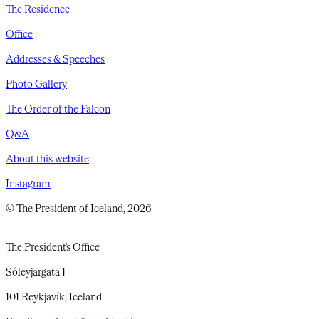
The Residence
Office
Addresses & Speeches
Photo Gallery
The Order of the Falcon
Q&A
About this website
Instagram
© The President of Iceland, 2026
The President's Office
Sóleyjargata 1
101 Reykjavík, Iceland