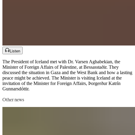
Listen
The President of Iceland met with Dr. Varsen Aghabekian, the
Minister of Foreign Affairs of Palestine, at Bessasstaðir. They
discussed the situation in Gaza and the West Bank and how a lasting
peace might be achieved. The Minister is visiting Iceland at the
invitation of the Minister for Foreign Affairs, Þorgerður Katrín
Gunnarsdóttir.​​​​‌ ‍ ​‍​‍‌‍ ‌ ​‍‌‍‍‌‌‍‌ ‌‍‍‌‌‍ ‍​‍​‍​ ‍‍​‍​‍‌ ​ ‌‍​‌‌‍ ‍‌‍‍‌‌ ‌​‌ ‍‌​‍ ‍‌‍‍‌‌‍ ​‍​‍​‍ ​​‍​‍‌‍‍​‌ ​‍‌‍‌‌‌‍‌‍​‍​‍​ ‍‍​‍​‍‌‍‍​‌ ‌​‌ ‌​‌ ​​‌ ​ ​‍ ​‍ ‌‍‌‍‌‍ ‌ ​‍‌ ​ ‌‍‌‌‌ ‌​‌‍‍‌​‍ ‌‌‍‍‌‌ ​ ‌‍ ​‌‍​‌‌‍ ‍‌‍‌​‌ ​ ​‍ ‍‌ ‌‍‌‍‌‌‌ ​‍‌‍​ ‌‍‌‌‌‍ ​​‍ ‍‌‍​‌‌ ​​‌ ​​​‍ ‌ ​ ‌ ‌​‌ ‌‌‌‍‌​‌‍‍‌‌‍ ​‍ ‌‍‍‌‌‍ ‍‌ ‌​‌‍‌‌‌‍ ‍‌ ‌​​‍ ‌‍‌‌‌‍‌​‌‍‍‌‌ ‌​​‍ ‌‍ ‌‌‍ ‌‍‌​‌‍‌‌​ ‌‌ ​​‌ ​‍‌‍‌‌‌ ​ ‌‍‌‌‌‍ ‍‌ ‌​‌‍​‌‌ ‌​‌‍‍‌‌‍ ‌‍ ‍​ ‍ ‌‍‍‌‌‍‌​​ ‌​ ‌​​ ‌‍​ ‌​​ ​‌​ ‌‌​ ‍‌​ ‌​​ ​‍​‍ ‌​ ‌ ​ ‌​‌‍​‍​ ‍​​‍ ‌​ ‌​‌‍‌​‌‍​‍​ ‌​​‍ ‌‌‍​‌‌‍​‍‌‍​‌​ ‌​​‍ ‌​ ‌ ​ ​‌​ ‌ ​ ‌ ‌‍‌‍​ ​‌​ ‍​​ ‍‌​ ​‌​ ‌ ​ ‍‌​ ‌‍​ ‍ ‌ ‌​‌ ‍‌‌ ​​‌‍‌‌​ ‌‌‍ ‍‌‍‌‌‌ ‌ ‌ ​ ​ ‍ ‌ ​​‌‍​‌‌ ‌​‌‍‍​​ ‌‌ ​​‌‍​‌‌‍‌ ‌‍‌‌‌​​‍‌ ‌‌‌‍‍‌‌‍ ​‌‍‌​‌‍‌‌‌ ​‍​‍‌‌​ ‌‌‌​​‍‌‌ ‌‍‍ ‌‍‌‌‌ ‍‌​‍‌‌​ ​ ‌​‌​​‍‌‌​ ​ ‌​‌​​‍‌‌​ ​‍​ ​‍‌ ​‍‌‍‍‌‌‍​ ‌‍‍​‌ ‌​‌‍‌‌‌ ‍​‌ ‌​​‍ ‌‌ ‌​‌ ​ ‌ ‌ ‌ ​‌‌‍‍‍‌ ‍‍‌‍‌ ‌ ‌‍‌‍‍ ​‍‌‌​ ​‍​ ​‍​‍‌‌​ ‌‌‌​‌​​‍ ‍‌‍​ ‌‍ ‌‍ ‍‌ ‌​‌‍‌‌‌‍ ‍‌ ‌​​‍‌‌​ ‌‌‌​​‍‌‌ ‌‍‍ ‌‍‌‌‌ ‍‌​‍‌‌​ ​ ‌​‌​​‍‌‌​ ​ ‌​‌​​‍‌‌​ ​‍​ ​‍​ ‍​​ ‌​‌‍​‍​ ‌ ​ ‍​‌‍​ ​ ​‍‌‍​‍​ ‌​‌‍‌​​ ​ ​ ​ ​‍‌‌​ ​‍​ ​‍​‍‌‌​ ‌‌‌​‌​​‍ ‍‌‍​ ‌‍‍​‌‍‍‌‌‍ ​‌‍‌​‌ ​‍‌‍‌‌‌‍ ‍​‍‌‌​ ‌‌‌​​‍‌‌ ‌‍‍ ‌‍‌‌‌ ‍‌​‍‌‌​ ​ ‌​‌​​‍‌‌​ ​ ‌​‌​​‍‌‌​ ​‍​ ​‍‌‍‌‌​ ​‌​ ‌​‌‍​‌​ ​‍​ ‍​‌‍​‌‌‍‌‍‌‍‌‌‌‍‌‍​ ​ ​ ‍‌​‍‌‌​ ​‍​ ​‍​‍‌‌​ ‌‌‌​‌​​‍ ‍‌ ‌​‌‍‌‌‌ ‍​‌ ‌​​ ‌‍​‍‌‍​‌‌ ​ ‌‍‌‌‌‌‌‌‌ ​‍‌‍ ​​ ‌‌‍‍​‌ ‌​‌ ‌​‌ ​​‌ ​ ​‍‌‌​ ​‍‌​‌‍​‍‌‌​ ​‍‌​‌‍‌‍‌‍‌‍ ‌ ​‍‌ ​ ‌‍‌‌‌ ‌​‌‍‍‌​‍ ‌‌‍‍‌‌ ​ ‌‍ ​‌‍​‌‌‍ ‍‌‍‌​‌ ​ ​‍ ‍‌ ‌‍‌‍‌‌‌ ​‍‌‍​ ‌‍‌‌‌‍ ​​‍ ‍‌‍​‌‌ ​​‌ ​​​‍‌‌​ ​‍‌​‌‍‌ ​ ‌ ‌​‌ ‌‌‌‍‌​‌‍‍‌‌‍ ​‍‌‍‌‍‍‌‌‍‌​​ ‌​ ‌​​ ‌‍​ ‌​​ ​‌​ ‌‌​ ‍‌​ ‌​​ ​‍​‍ ‌​ ‌ ​ ‌​‌‍​‍​ ‍​​‍ ‌​ ‌​‌‍‌​‌‍​‍​ ‌​​‍ ‌‌‍​‌‌‍​‍‌‍​‌​ ‌​​‍ ‌​ ‌ ​ ​‌​ ‌ ​ ‌ ‌‍‌‍​ ​‌​ ‍​​ ‍‌​ ​‌​ ‌ ​ ‍‌​ ‌‍​‍‌‍‌ ‌​‌ ‍‌‌ ​​‌‍‌‌​ ‌‌‍ ‍‌‍‌‌‌ ‌ ‌ ​ ​‍‌‍‌ ​​‌‍​‌‌ ‌​‌‍‍​​ ‌‌ ​​‌‍​‌‌‍‌ ‌‍‌‌‌​​‍‌ ‌‌‌‍‍‌‌‍ ​‌‍‌​‌‍‌‌‌ ​‍​‍‌‌​ ‌‌‌​​‍‌‌ ‌‍‍ ‌‍‌‌‌ ‍‌​‍‌‌​ ​ ‌​‌​​‍‌‌​ ​ ‌​‌​​‍‌‌​ ​‍​ ​‍‌ ​‍‌‍‍‌‌‍​ ‌‍‍​‌ ‌​‌‍‌‌‌ ‍​‌ ‌​​‍ ‌‌ ‌​‌ ​ ‌ ‌ ‌ ​‌‌‍‍‍‌ ‍‍‌‍‌ ‌ ‌‍‌‍‍ ​‍‌‌​ ​‍​ ​‍​‍‌‌​ ‌‌‌​‌​​‍ ‍‌‍​ ‌‍ ‌‍ ‍‌ ‌​‌‍‌‌‌‍ ‍‌ ‌​​‍‌‌​ ‌‌‌​​‍‌‌ ‌‍‍ ‌‍‌‌‌ ‍‌​‍‌‌​ ​ ‌​‌​​‍‌‌​ ​ ‌​‌​​‍‌‌​ ​‍​ ​‍​ ‍​​ ‌​‌‍​‍​ ‌ ​ ‍​‌‍​ ​ ​‍‌‍​‍​ ‌​‌‍‌​​ ​ ​ ​ ​‍‌‌​ ​‍​ ​‍​‍‌‌​ ‌‌‌​‌​​‍ ‍‌‍​ ‌‍‍​‌‍‍‌‌‍ ​‌‍‌​‌ ​‍‌‍‌‌‌‍ ‍​‍‌‌​ ‌‌‌​​‍‌‌ ‌‍‍ ‌‍‌‌‌ ‍‌​‍‌‌​ ​ ‌​‌​​‍‌‌​ ​ ‌​‌​​‍‌‌​ ​‍​ ​‍‌‍‌‌​ ​‌​ ‌​‌‍​‌​ ​‍​ ‍​‌‍​‌‌‍‌‍‌‍‌‌‌‍‌‍​ ​ ​ ‍‌​‍‌‌​ ​‍​ ​‍​‍‌‌​ ‌‌‌​‌​​‍ ‍‌ ‌​‌‍‌‌‌ ‍​‌ ‌​​‍‌‍‌ ​​‌‍‌‌‌ ​‍‌ ​ ‌ ​​‌‍‌‌‌‍​ ‌ ‌​‌‍‍‌‌ ‌‍‌‍‌‌​ ‌‌ ​​‌ ‌‌‌‍​‍‌‍ ​‌‍‍‌‌ ​ ‌‍‍​‌‍‌‌‌‍‌​​‍​‍‌ ‌
Other news