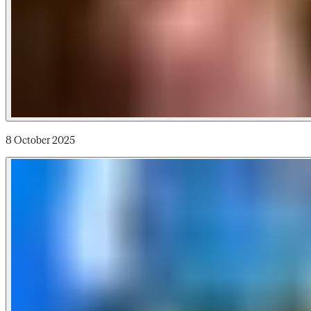
8 October 2025​​​​‌ ‍ ​‍​‍‌‍ ‌ ​‍‌‍‍‌‌‍‌ ‌‍‍‌‌‍ ‍​‍​‍​ ‍‍​‍​‍‌ ​ ‌‍​‌‌‍ ‍‌‍‍‌‌ ‌​‌ ‍‌​‍ ‍‌‍‍‌‌‍ ​‍​‍​‍ ​​‍​‍‌‍‍​‌ ​‍‌‍‌‌‌‍‌‍​‍​‍​ ‍‍​‍​‍‌‍‍​‌ ‌​‌ ‌​‌ ​​‌ ​ ​‍ ​‍ ‌‍‌‍‌‍ ‌ ​‍‌ ​ ‌‍‌‌‌ ‌​‌‍‍‌​‍ ‌‌‍‍‌‌ ​ ‌‍ ​‌‍​‌‌‍ ‍‌‍‌​‌ ​ ​‍ ‍‌ ‌‍‌‍‌‌‌ ​‍‌‍​ ‌‍‌‌‌‍ ​​‍ ‍‌‍​‌‌ ​​‌ ​​​‍ ‌ ​ ‌ ‌​‌ ‌‌‌‍‌​‌‍‍‌‌‍ ​‍ ‌‍‍‌‌‍ ‍‌ ‌​‌‍‌‌‌‍ ‍‌ ‌​​‍ ‌‍‌‌‌‍‌​‌‍‍‌‌ ‌​​‍ ‌‍ ‌‌‍ ‌‍‌​‌‍‌‌​ ‌‌ ​​‌ ​‍‌‍‌‌‌ ​ ‌‍‌‌‌‍ ‍‌ ‌​‌‍​‌‌ ‌​‌‍‍‌‌‍ ‌‍ ‍​ ‍ ‌‍‍‌‌‍‌​​ ‌​ ​​​ ‌​​ ​​‌‍​ ​ ​​​ ​‌​ ‍​​ ‌​​‍ ‌​ ‌ ​ ​​‌‍‌‌​ ‌​​‍ ‌​ ‌​​ ‌ ‌‍‌‌​ ‌ ​‍ ‌‌‍​‍​ ​‍​ ​‍​ ‌‌​‍ ‌​ ​‌​ ​ ​ ‌ ‌‍​‍​ ​​‌‍‌​​ ‌‍‌‍‌‍​ ​​​ ‍‌​ ‍‌‌‍​‌​ ‍ ‌ ‌​‌ ‍‌‌ ​​‌‍‌‌​ ‌‌ ​​‌‍​‌‌‍‌ ‌‍‌‌​ ‍ ‌ ​​‌‍​‌‌ ‌​‌‍‍​​ ‌‌ ​​‌‍​‌‌‍‌ ‌‍‌‌‌​​‍‌ ‌‌‌‍‍‌‌‍ ​‌‍‌​‌‍‌‌‌ ​‍​‍‌‌​ ‌‌‌​​‍‌‌ ‌‍‍ ‌‍‌‌‌ ‍‌​‍‌‌​ ​ ‌​‌​​‍‌‌​ ​ ‌​‌​​‍‌‌​ ​‍​ ​‍​ ‌ ​ ‌‍​ ​​​ ​‍​ ‍‌‌‍‌‍‌‍​‍​ ​​‌‍​‌‌‍‌‍​ ‌​​ ‌‌​‍‌‌​ ​‍​ ​‍​‍‌‌​ ‌‌‌​‌​​‍ ‍‌‍‍​‌‍‌‌‌‍​‌‌‍‌​‌‍‍‌‌‍ ‍‌‍‌ ​ ‌‍​‍‌‍​‌‌ ​ ‌‍‌‌‌‌‌‌‌ ​‍‌‍ ​​ ‌‌‍‍​‌ ‌​‌ ‌​‌ ​​‌ ​ ​‍‌‌​ ​‍‌​‌‍​‍‌‌​ ​‍‌​‌‍‌‍‌‍‌‍ ‌ ​‍‌ ​ ‌‍‌‌‌ ‌​‌‍‍‌​‍ ‌‌‍‍‌‌ ​ ‌‍ ​‌‍​‌‌‍ ‍‌‍‌​‌ ​ ​‍ ‍‌ ‌‍‌‍‌‌‌ ​‍‌‍​ ‌‍‌‌‌‍ ​​‍ ‍‌‍​‌‌ ​​‌ ​​​‍‌‌​ ​‍‌​‌‍‌ ​ ‌ ‌​‌ ‌‌‌‍‌​‌‍‍‌‌‍ ​‍‌‍‌‍‍‌‌‍‌​​ ‌​ ​​​ ‌​​ ​​‌‍​ ​ ​​​ ​‌​ ‍​​ ‌​​‍ ‌​ ‌ ​ ​​‌‍‌‌​ ‌​​‍ ‌​ ‌​​ ‌ ‌‍‌‌​ ‌ ​‍ ‌‌‍​‍​ ​‍​ ​‍​ ‌‌​‍ ‌​ ​‌​ ​ ​ ‌ ‌‍​‍​ ​​‌‍‌​​ ‌‍‌‍‌‍​ ​​​ ‍‌​ ‍‌‌‍​‌​‍‌‍‌ ‌​‌ ‍‌‌ ​​‌‍‌‌​ ‌‌ ​​‌‍​‌‌‍‌ ‌‍‌‌​‍‌‍‌ ​​‌‍​‌‌ ‌​‌‍‍​​ ‌‌ ​​‌‍​‌‌‍‌ ‌‍‌‌‌​​‍‌ ‌‌‌‍‍‌‌‍ ​‌‍‌​‌‍‌‌‌ ​‍​‍‌‌​ ‌‌‌​​‍‌‌ ‌‍‍ ‌‍‌‌‌ ‍‌​‍‌‌​ ​ ‌​‌​​‍‌‌​ ​ ‌​‌​​‍‌‌​ ​‍​ ​‍​ ‌ ​ ‌‍​ ​​​ ​‍​ ‍‌‌‍‌‍‌‍​‍​ ​​‌‍​‌‌‍‌‍​ ‌​​ ‌‌​‍‌‌​ ​‍​ ​‍​‍‌‌​ ‌‌‌​‌​​‍ ‍‌‍‍​‌‍‌‌‌‍​‌‌‍‌​‌‍‍‌‌‍ ‍‌‍‌ ​‍‌‍‌ ​​‌‍‌‌‌ ​‍‌ ​ ‌ ​​‌‍‌‌‌‍​ ‌ ‌​‌‍‍‌‌ ‌‍‌‍‌‌​ ‌‌ ​​‌ ‌‌‌‍​‍‌‍ ​‌‍‍‌‌ ​ ‌‍‍​‌‍‌‌‌‍‌​​‍​‍‌ ‌