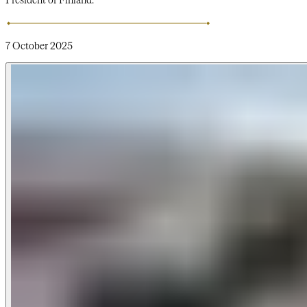
7 October 2025​​​​‌ ‍ ​‍​‍‌‍ ‌ ​‍‌‍‍‌‌‍‌ ‌‍‍‌‌‍ ‍​‍​‍​ ‍‍​‍​‍‌ ​ ‌‍​‌‌‍ ‍‌‍‍‌‌ ‌​‌ ‍‌​‍ ‍‌‍‍‌‌‍ ​‍​‍​‍ ​​‍​‍‌‍‍​‌ ​‍‌‍‌‌‌‍‌‍​‍​‍​ ‍‍​‍​‍‌‍‍​‌ ‌​‌ ‌​‌ ​​‌ ​ ​‍ ​‍ ‌‍‌‍‌‍ ‌ ​‍‌ ​ ‌‍‌‌‌ ‌​‌‍‍‌​‍ ‌‌‍‍‌‌ ​ ‌‍ ​‌‍​‌‌‍ ‍‌‍‌​‌ ​ ​‍ ‍‌ ‌‍‌‍‌‌‌ ​‍‌‍​ ‌‍‌‌‌‍ ​​‍ ‍‌‍​‌‌ ​​‌ ​​​‍ ‌ ​ ‌ ‌​‌ ‌‌‌‍‌​‌‍‍‌‌‍ ​‍ ‌‍‍‌‌‍ ‍‌ ‌​‌‍‌‌‌‍ ‍‌ ‌​​‍ ‌‍‌‌‌‍‌​‌‍‍‌‌ ‌​​‍ ‌‍ ‌‌‍ ‌‍‌​‌‍‌‌​ ‌‌ ​​‌ ​‍‌‍‌‌‌ ​ ‌‍‌‌‌‍ ‍‌ ‌​‌‍​‌‌ ‌​‌‍‍‌‌‍ ‌‍ ‍​ ‍ ‌‍‍‌‌‍‌​​ ‌​ ​​​ ‌​​ ​​‌‍​ ​ ​​​ ​‌​ ‍​​ ‌​​‍ ‌​ ‌ ​ ​​‌‍‌‌​ ‌​​‍ ‌​ ‌​​ ‌ ‌‍‌‌​ ‌ ​‍ ‌‌‍​‍​ ​‍​ ​‍​ ‌‌​‍ ‌​ ​‌​ ​ ​ ‌ ‌‍​‍​ ​​‌‍‌​​ ‌‍‌‍‌‍​ ​​​ ‍‌​ ‍‌‌‍​‌​ ‍ ‌ ‌​‌ ‍‌‌ ​​‌‍‌‌​ ‌‌ ​​‌‍​‌‌‍‌ ‌‍‌‌​ ‍ ‌ ​​‌‍​‌‌ ‌​‌‍‍​​ ‌‌ ​​‌‍​‌‌‍‌ ‌‍‌‌‌​​‍‌ ‌‌‌‍‍‌‌‍ ​‌‍‌​‌‍‌‌‌ ​‍​‍‌‌​ ‌‌‌​​‍‌‌ ‌‍‍ ‌‍‌‌‌ ‍‌​‍‌‌​ ​ ‌​‌​​‍‌‌​ ​ ‌​‌​​‍‌‌​ ​‍​ ​‍​ ​‍​ ‍‌‌‍‌​​ ​‍‌‍​‍​ ​​​ ‍‌​ ​‌‌‍‌​​ ‌​​ ‌​​ ‌​​‍‌‌​ ​‍​ ​‍​‍‌‌​ ‌‌‌​‌​​‍ ‍‌‍‍​‌‍‌‌‌‍​‌‌‍‌​‌‍‍‌‌‍ ‍‌‍‌ ​ ‌‍​‍‌‍​‌‌ ​ ‌‍‌‌‌‌‌‌‌ ​‍‌‍ ​​ ‌‌‍‍​‌ ‌​‌ ‌​‌ ​​‌ ​ ​‍‌‌​ ​‍‌​‌‍​‍‌‌​ ​‍‌​‌‍‌‍‌‍‌‍ ‌ ​‍‌ ​ ‌‍‌‌‌ ‌​‌‍‍‌​‍ ‌‌‍‍‌‌ ​ ‌‍ ​‌‍​‌‌‍ ‍‌‍‌​‌ ​ ​‍ ‍‌ ‌‍‌‍‌‌‌ ​‍‌‍​ ‌‍‌‌‌‍ ​​‍ ‍‌‍​‌‌ ​​‌ ​​​‍‌‌​ ​‍‌​‌‍‌ ​ ‌ ‌​‌ ‌‌‌‍‌​‌‍‍‌‌‍ ​‍‌‍‌‍‍‌‌‍‌​​ ‌​ ​​​ ‌​​ ​​‌‍​ ​ ​​​ ​‌​ ‍​​ ‌​​‍ ‌​ ‌ ​ ​​‌‍‌‌​ ‌​​‍ ‌​ ‌​​ ‌ ‌‍‌‌​ ‌ ​‍ ‌‌‍​‍​ ​‍​ ​‍​ ‌‌​‍ ‌​ ​‌​ ​ ​ ‌ ‌‍​‍​ ​​‌‍‌​​ ‌‍‌‍‌‍​ ​​​ ‍‌​ ‍‌‌‍​‌​‍‌‍‌ ‌​‌ ‍‌‌ ​​‌‍‌‌​ ‌‌ ​​‌‍​‌‌‍‌ ‌‍‌‌​‍‌‍‌ ​​‌‍​‌‌ ‌​‌‍‍​​ ‌‌ ​​‌‍​‌‌‍‌ ‌‍‌‌‌​​‍‌ ‌‌‌‍‍‌‌‍ ​‌‍‌​‌‍‌‌‌ ​‍​‍‌‌​ ‌‌‌​​‍‌‌ ‌‍‍ ‌‍‌‌‌ ‍‌​‍‌‌​ ​ ‌​‌​​‍‌‌​ ​ ‌​‌​​‍‌‌​ ​‍​ ​‍​ ​‍​ ‍‌‌‍‌​​ ​‍‌‍​‍​ ​​​ ‍‌​ ​‌‌‍‌​​ ‌​​ ‌​​ ‌​​‍‌‌​ ​‍​ ​‍​‍‌‌​ ‌‌‌​‌​​‍ ‍‌‍‍​‌‍‌‌‌‍​‌‌‍‌​‌‍‍‌‌‍ ‍‌‍‌ ​‍‌‍‌ ​​‌‍‌‌‌ ​‍‌ ​ ‌ ​​‌‍‌‌‌‍​ ‌ ‌​‌‍‍‌‌ ‌‍‌‍‌‌​ ‌‌ ​​‌ ‌‌‌‍​‍‌‍ ​‌‍‍‌‌ ​ ‌‍‍​‌‍‌‌‌‍‌​​‍​‍‌ ‌