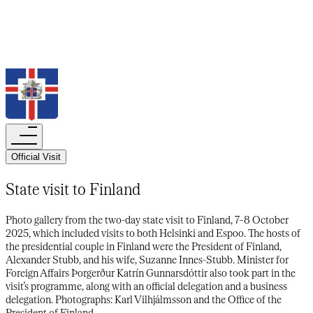
Search
Official Visit​​​​‌ ‍ ​‍​‍‌‍ ‌ ​‍‌‍‍‌‌‍‌ ‌‍‍‌‌‍ ‍​‍​‍​ ‍‍​‍​‍‌ ​ ‌‍​‌‌‍ ‍‌‍‍‌‌ ‌​‌ ‍‌​‍ ‍‌‍‍‌‌‍ ​‍​‍​‍ ​​‍​‍‌‍‍​‌ ​‍‌‍‌‌‌‍‌‍​‍​‍​ ‍‍​‍​‍‌‍‍​‌ ‌​‌ ‌​‌ ​​‌ ​ ​‍ ​‍ ‌‍‌‍‌‍ ‌ ​‍‌ ​ ‌‍‌‌‌ ‌​‌‍‍‌​‍ ‌‌‍‍‌‌ ​ ‌‍ ​‌‍​‌‌‍ ‍‌‍‌​‌ ​ ​‍ ‍‌ ‌‍‌‍‌‌‌ ​‍‌‍​ ‌‍‌‌‌‍ ​​‍ ‍‌‍​‌‌ ​​‌ ​​​‍ ‌ ​ ‌ ‌​‌ ‌‌‌‍‌​‌‍‍‌‌‍ ​‍ ‌‍‍‌‌‍ ‍‌ ‌​‌‍‌‌‌‍ ‍‌ ‌​​‍ ‌‍‌‌‌‍‌​‌‍‍‌‌ ‌​​‍ ‌‍ ‌‌‍ ‌‍‌​‌‍‌‌​ ‌‌ ​​‌ ​‍‌‍‌‌‌ ​ ‌‍‌‌‌‍ ‍‌ ‌​‌‍​‌‌ ‌​‌‍‍‌‌‍ ‌‍ ‍​ ‍ ‌‍‍‌‌‍‌​​ ‌‌‍​‌​ ‌​​ ​‍​ ‌​​ ‌‌‌‍‌‌​ ‌​​ ‍‌​‍ ‌‌‍​‍‌‍​‌‌‍‌‍​ ‌​​‍ ‌​ ‌​‌‍​‍‌‍​‍​ ​​​‍ ‌‌‍​‌​ ‍‌​ ​‍‌‍‌​​‍ ‌‌‍​ ‌‍‌‌​ ​‍‌‍​‌​ ​ ​ ​‍​ ‌‌‌‍‌‌​ ‌‍​ ​‌​ ‍​‌‍​‍​ ‍ ‌ ‌​‌ ‍‌‌ ​​‌‍‌‌​ ‌‌ ‌​‌‍​‌‌‍‌ ​ ‍ ‌ ​​‌‍​‌‌ ‌​‌‍‍​​ ‌‌ ‌​‌‍‍‌‌ ‌​‌‍ ​‌‍‌‌‌​‌‌‌‍ ‍​ ‌‍​‍‌‍​‌‌ ​ ‌‍‌‌‌‌‌‌‌ ​‍‌‍ ​​ ‌‌‍‍​‌ ‌​‌ ‌​‌ ​​‌ ​ ​‍‌‌​ ​‍‌​‌‍​‍‌‌​ ​‍‌​‌‍‌‍‌‍‌‍ ‌ ​‍‌ ​ ‌‍‌‌‌ ‌​‌‍‍‌​‍ ‌‌‍‍‌‌ ​ ‌‍ ​‌‍​‌‌‍ ‍‌‍‌​‌ ​ ​‍ ‍‌ ‌‍‌‍‌‌‌ ​‍‌‍​ ‌‍‌‌‌‍ ​​‍ ‍‌‍​‌‌ ​​‌ ​​​‍‌‌​ ​‍‌​‌‍‌ ​ ‌ ‌​‌ ‌‌‌‍‌​‌‍‍‌‌‍ ​‍‌‍‌‍‍‌‌‍‌​​ ‌‌‍​‌​ ‌​​ ​‍​ ‌​​ ‌‌‌‍‌‌​ ‌​​ ‍‌​‍ ‌‌‍​‍‌‍​‌‌‍‌‍​ ‌​​‍ ‌​ ‌​‌‍​‍‌‍​‍​ ​​​‍ ‌‌‍​‌​ ‍‌​ ​‍‌‍‌​​‍ ‌‌‍​ ‌‍‌‌​ ​‍‌‍​‌​ ​ ​ ​‍​ ‌‌‌‍‌‌​ ‌‍​ ​‌​ ‍​‌‍​‍​‍‌‍‌ ‌​‌ ‍‌‌ ​​‌‍‌‌​ ‌‌ ‌​‌‍​‌‌‍‌ ​‍‌‍‌ ​​‌‍​‌‌ ‌​‌‍‍​​ ‌‌ ‌​‌‍‍‌‌ ‌​‌‍ ​‌‍‌‌‌​‌‌‌‍ ‍​‍‌‍‌ ​​‌‍‌‌‌ ​‍‌ ​ ‌ ​​‌‍‌‌‌‍​ ‌ ‌​‌‍‍‌‌ ‌‍‌‍‌‌​ ‌‌ ​​‌ ‌‌‌‍​‍‌‍ ​‌‍‍‌‌ ​ ‌‍‍​‌‍‌‌‌‍‌​​‍​‍‌ ‌
State visit to Finland​​​​‌ ‍ ​‍​‍‌‍ ‌ ​‍‌‍‍‌‌‍‌ ‌‍‍‌‌‍ ‍​‍​‍​ ‍‍​‍​‍‌ ​ ‌‍​‌‌‍ ‍‌‍‍‌‌ ‌​‌ ‍‌​‍ ‍‌‍‍‌‌‍ ​‍​‍​‍ ​​‍​‍‌‍‍​‌ ​‍‌‍‌‌‌‍‌‍​‍​‍​ ‍‍​‍​‍‌‍‍​‌ ‌​‌ ‌​‌ ​​‌ ​ ​‍ ​‍ ‌‍‌‍‌‍ ‌ ​‍‌ ​ ‌‍‌‌‌ ‌​‌‍‍‌​‍ ‌‌‍‍‌‌ ​ ‌‍ ​‌‍​‌‌‍ ‍‌‍‌​‌ ​ ​‍ ‍‌ ‌‍‌‍‌‌‌ ​‍‌‍​ ‌‍‌‌‌‍ ​​‍ ‍‌‍​‌‌ ​​‌ ​​​‍ ‌ ​ ‌ ‌​‌ ‌‌‌‍‌​‌‍‍‌‌‍ ​‍ ‌‍‍‌‌‍ ‍‌ ‌​‌‍‌‌‌‍ ‍‌ ‌​​‍ ‌‍‌‌‌‍‌​‌‍‍‌‌ ‌​​‍ ‌‍ ‌‌‍ ‌‍‌​‌‍‌‌​ ‌‌ ​​‌ ​‍‌‍‌‌‌ ​ ‌‍‌‌‌‍ ‍‌ ‌​‌‍​‌‌ ‌​‌‍‍‌‌‍ ‌‍ ‍​ ‍ ‌‍‍‌‌‍‌​​ ‌​ ​​​ ‌​​ ​​‌‍​ ​ ​​​ ​‌​ ‍​​ ‌​​‍ ‌​ ‌ ​ ​​‌‍‌‌​ ‌​​‍ ‌​ ‌​​ ‌ ‌‍‌‌​ ‌ ​‍ ‌‌‍​‍​ ​‍​ ​‍​ ‌‌​‍ ‌​ ​‌​ ​ ​ ‌ ‌‍​‍​ ​​‌‍‌​​ ‌‍‌‍‌‍​ ​​​ ‍‌​ ‍‌‌‍​‌​ ‍ ‌ ‌​‌ ‍‌‌ ​​‌‍‌‌​ ‌‌ ​​‌‍​‌‌‍‌ ‌‍‌‌​ ‍ ‌ ​​‌‍​‌‌ ‌​‌‍‍​​ ‌‌ ​​‌‍​‌‌‍‌ ‌‍‌‌‌​​‍‌ ‌‌‌‍‍‌‌‍ ​‌‍‌​‌‍‌‌‌ ​‍​‍‌‌​ ‌‌‌​​‍‌‌ ‌‍‍ ‌‍‌‌‌ ‍‌​‍‌‌​ ​ ‌​‌​​‍‌‌​ ​ ‌​‌​​‍‌‌​ ​‍​ ​‍​ ‌‍‌‍​ ​ ‌​​ ‍‌​ ​​​ ​‌​ ‌ ​ ‌​‌‍‌​‌‍‌‌‌‍‌‌​ ‌​​‍‌‌​ ​‍​ ​‍​‍‌‌​ ‌‌‌​‌​​‍ ‍‌ ‌​‌‍‍‌‌ ‌​‌‍ ​‌‍‌‌​ ‌‍​‍‌‍​‌‌ ​ ‌‍‌‌‌‌‌‌‌ ​‍‌‍ ​​ ‌‌‍‍​‌ ‌​‌ ‌​‌ ​​‌ ​ ​‍‌‌​ ​‍‌​‌‍​‍‌‌​ ​‍‌​‌‍‌‍‌‍‌‍ ‌ ​‍‌ ​ ‌‍‌‌‌ ‌​‌‍‍‌​‍ ‌‌‍‍‌‌ ​ ‌‍ ​‌‍​‌‌‍ ‍‌‍‌​‌ ​ ​‍ ‍‌ ‌‍‌‍‌‌‌ ​‍‌‍​ ‌‍‌‌‌‍ ​​‍ ‍‌‍​‌‌ ​​‌ ​​​‍‌‌​ ​‍‌​‌‍‌ ​ ‌ ‌​‌ ‌‌‌‍‌​‌‍‍‌‌‍ ​‍‌‍‌‍‍‌‌‍‌​​ ‌​ ​​​ ‌​​ ​​‌‍​ ​ ​​​ ​‌​ ‍​​ ‌​​‍ ‌​ ‌ ​ ​​‌‍‌‌​ ‌​​‍ ‌​ ‌​​ ‌ ‌‍‌‌​ ‌ ​‍ ‌‌‍​‍​ ​‍​ ​‍​ ‌‌​‍ ‌​ ​‌​ ​ ​ ‌ ‌‍​‍​ ​​‌‍‌​​ ‌‍‌‍‌‍​ ​​​ ‍‌​ ‍‌‌‍​‌​‍‌‍‌ ‌​‌ ‍‌‌ ​​‌‍‌‌​ ‌‌ ​​‌‍​‌‌‍‌ ‌‍‌‌​‍‌‍‌ ​​‌‍​‌‌ ‌​‌‍‍​​ ‌‌ ​​‌‍​‌‌‍‌ ‌‍‌‌‌​​‍‌ ‌‌‌‍‍‌‌‍ ​‌‍‌​‌‍‌‌‌ ​‍​‍‌‌​ ‌‌‌​​‍‌‌ ‌‍‍ ‌‍‌‌‌ ‍‌​‍‌‌​ ​ ‌​‌​​‍‌‌​ ​ ‌​‌​​‍‌‌​ ​‍​ ​‍​ ‌‍‌‍​ ​ ‌​​ ‍‌​ ​​​ ​‌​ ‌ ​ ‌​‌‍‌​‌‍‌‌‌‍‌‌​ ‌​​‍‌‌​ ​‍​ ​‍​‍‌‌​ ‌‌‌​‌​​‍ ‍‌ ‌​‌‍‍‌‌ ‌​‌‍ ​‌‍‌‌​‍‌‍‌ ​​‌‍‌‌‌ ​‍‌ ​ ‌ ​​‌‍‌‌‌‍​ ‌ ‌​‌‍‍‌‌ ‌‍‌‍‌‌​ ‌‌ ​​‌ ‌‌‌‍​‍‌‍ ​‌‍‍‌‌ ​ ‌‍‍​‌‍‌‌‌‍‌​​‍​‍‌ ‌
Photo gallery from the two-day state visit to Finland, 7–8 October
2025, which included visits to both Helsinki and Espoo. The hosts of
the presidential couple in Finland were the President of Finland,
Alexander Stubb, and his wife, Suzanne Innes-Stubb. Minister for
Foreign Affairs Þorgerður Katrín Gunnarsdóttir also took part in the
visit’s programme, along with an official delegation and a business
delegation. Photographs: Karl Vilhjálmsson and the Office of the
President of Finland.​​​​‌ ‍ ​‍​‍‌‍ ‌ ​‍‌‍‍‌‌‍‌ ‌‍‍‌‌‍ ‍​‍​‍​ ‍‍​‍​‍‌ ​ ‌‍​‌‌‍ ‍‌‍‍‌‌ ‌​‌ ‍‌​‍ ‍‌‍‍‌‌‍ ​‍​‍​‍ ​​‍​‍‌‍‍​‌ ​‍‌‍‌‌‌‍‌‍​‍​‍​ ‍‍​‍​‍‌‍‍​‌ ‌​‌ ‌​‌ ​​‌ ​ ​‍ ​‍ ‌‍‌‍‌‍ ‌ ​‍‌ ​ ‌‍‌‌‌ ‌​‌‍‍‌​‍ ‌‌‍‍‌‌ ​ ‌‍ ​‌‍​‌‌‍ ‍‌‍‌​‌ ​ ​‍ ‍‌ ‌‍‌‍‌‌‌ ​‍‌‍​ ‌‍‌‌‌‍ ​​‍ ‍‌‍​‌‌ ​​‌ ​​​‍ ‌ ​ ‌ ‌​‌ ‌‌‌‍‌​‌‍‍‌‌‍ ​‍ ‌‍‍‌‌‍ ‍‌ ‌​‌‍‌‌‌‍ ‍‌ ‌​​‍ ‌‍‌‌‌‍‌​‌‍‍‌‌ ‌​​‍ ‌‍ ‌‌‍ ‌‍‌​‌‍‌‌​ ‌‌ ​​‌ ​‍‌‍‌‌‌ ​ ‌‍‌‌‌‍ ‍‌ ‌​‌‍​‌‌ ‌​‌‍‍‌‌‍ ‌‍ ‍​ ‍ ‌‍‍‌‌‍‌​​ ‌​ ​​​ ‌​​ ​​‌‍​ ​ ​​​ ​‌​ ‍​​ ‌​​‍ ‌​ ‌ ​ ​​‌‍‌‌​ ‌​​‍ ‌​ ‌​​ ‌ ‌‍‌‌​ ‌ ​‍ ‌‌‍​‍​ ​‍​ ​‍​ ‌‌​‍ ‌​ ​‌​ ​ ​ ‌ ‌‍​‍​ ​​‌‍‌​​ ‌‍‌‍‌‍​ ​​​ ‍‌​ ‍‌‌‍​‌​ ‍ ‌ ‌​‌ ‍‌‌ ​​‌‍‌‌​ ‌‌ ​​‌‍​‌‌‍‌ ‌‍‌‌​ ‍ ‌ ​​‌‍​‌‌ ‌​‌‍‍​​ ‌‌ ​​‌‍​‌‌‍‌ ‌‍‌‌‌​​‍‌ ‌‌‌‍‍‌‌‍ ​‌‍‌​‌‍‌‌‌ ​‍​‍‌‌​ ‌‌‌​​‍‌‌ ‌‍‍ ‌‍‌‌‌ ‍‌​‍‌‌​ ​ ‌​‌​​‍‌‌​ ​ ‌​‌​​‍‌‌​ ​‍​ ​‍​ ‌‍‌‍​ ​ ‌​​ ‍‌​ ​​​ ​‌​ ‌ ​ ‌​‌‍‌​‌‍‌‌‌‍‌‌​ ‌​​‍‌‌​ ​‍​ ​‍​‍‌‌​ ‌‌‌​‌​​‍ ‍‌‍‌​‌‍‌‌‌ ​ ‌‍​ ‌ ​‍‌‍‍‌‌ ​​‌ ‌​‌‍‍‌‌‍ ‌‍ ‍​ ‌‍​‍‌‍​‌‌ ​ ‌‍‌‌‌‌‌‌‌ ​‍‌‍ ​​ ‌‌‍‍​‌ ‌​‌ ‌​‌ ​​‌ ​ ​‍‌‌​ ​‍‌​‌‍​‍‌‌​ ​‍‌​‌‍‌‍‌‍‌‍ ‌ ​‍‌ ​ ‌‍‌‌‌ ‌​‌‍‍‌​‍ ‌‌‍‍‌‌ ​ ‌‍ ​‌‍​‌‌‍ ‍‌‍‌​‌ ​ ​‍ ‍‌ ‌‍‌‍‌‌‌ ​‍‌‍​ ‌‍‌‌‌‍ ​​‍ ‍‌‍​‌‌ ​​‌ ​​​‍‌‌​ ​‍‌​‌‍‌ ​ ‌ ‌​‌ ‌‌‌‍‌​‌‍‍‌‌‍ ​‍‌‍‌‍‍‌‌‍‌​​ ‌​ ​​​ ‌​​ ​​‌‍​ ​ ​​​ ​‌​ ‍​​ ‌​​‍ ‌​ ‌ ​ ​​‌‍‌‌​ ‌​​‍ ‌​ ‌​​ ‌ ‌‍‌‌​ ‌ ​‍ ‌‌‍​‍​ ​‍​ ​‍​ ‌‌​‍ ‌​ ​‌​ ​ ​ ‌ ‌‍​‍​ ​​‌‍‌​​ ‌‍‌‍‌‍​ ​​​ ‍‌​ ‍‌‌‍​‌​‍‌‍‌ ‌​‌ ‍‌‌ ​​‌‍‌‌​ ‌‌ ​​‌‍​‌‌‍‌ ‌‍‌‌​‍‌‍‌ ​​‌‍​‌‌ ‌​‌‍‍​​ ‌‌ ​​‌‍​‌‌‍‌ ‌‍‌‌‌​​‍‌ ‌‌‌‍‍‌‌‍ ​‌‍‌​‌‍‌‌‌ ​‍​‍‌‌​ ‌‌‌​​‍‌‌ ‌‍‍ ‌‍‌‌‌ ‍‌​‍‌‌​ ​ ‌​‌​​‍‌‌​ ​ ‌​‌​​‍‌‌​ ​‍​ ​‍​ ‌‍‌‍​ ​ ‌​​ ‍‌​ ​​​ ​‌​ ‌ ​ ‌​‌‍‌​‌‍‌‌‌‍‌‌​ ‌​​‍‌‌​ ​‍​ ​‍​‍‌‌​ ‌‌‌​‌​​‍ ‍‌‍‌​‌‍‌‌‌ ​ ‌‍​ ‌ ​‍‌‍‍‌‌ ​​‌ ‌​‌‍‍‌‌‍ ‌‍ ‍​‍‌‍‌ ​​‌‍‌‌‌ ​‍‌ ​ ‌ ​​‌‍‌‌‌‍​ ‌ ‌​‌‍‍‌‌ ‌‍‌‍‌‌​ ‌‌ ​​‌ ‌‌‌‍​‍‌‍ ​‌‍‍‌‌ ​ ‌‍‍​‌‍‌‌‌‍‌​​‍​‍‌ ‌