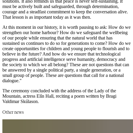
solutions. It also reminds us that peace is never self-sustaining. It
must be actively built and safeguarded, through determination,
courage and a steadfast commitment to keep the conversation alive.
That lesson is as important today as it was then. ​​​​‌ ‍ ​‍​‍‌‍ ‌ ​‍‌‍‍‌‌‍‌ ‌‍‍‌‌‍ ‍​‍​‍​ ‍‍​‍​‍‌ ​ ‌‍​‌‌‍ ‍‌‍‍‌‌ ‌​‌ ‍‌​‍ ‍‌‍‍‌‌‍ ​‍​‍​‍ ​​‍​‍‌‍‍​‌ ​‍‌‍‌‌‌‍‌‍​‍​‍​ ‍‍​‍​‍‌‍‍​‌ ‌​‌ ‌​‌ ​​‌ ​ ​‍ ​‍ ‌‍‌‍‌‍ ‌ ​‍‌ ​ ‌‍‌‌‌ ‌​‌‍‍‌​‍ ‌‌‍‍‌‌ ​ ‌‍ ​‌‍​‌‌‍ ‍‌‍‌​‌ ​ ​‍ ‍‌ ‌‍‌‍‌‌‌ ​‍‌‍​ ‌‍‌‌‌‍ ​​‍ ‍‌‍​‌‌ ​​‌ ​​​‍ ‌ ​ ‌ ‌​‌ ‌‌‌‍‌​‌‍‍‌‌‍ ​‍ ‌‍‍‌‌‍ ‍‌ ‌​‌‍‌‌‌‍ ‍‌ ‌​​‍ ‌‍‌‌‌‍‌​‌‍‍‌‌ ‌​​‍ ‌‍ ‌‌‍ ‌‍‌​‌‍‌‌​ ‌‌ ​​‌ ​‍‌‍‌‌‌ ​ ‌‍‌‌‌‍ ‍‌ ‌​‌‍​‌‌ ‌​‌‍‍‌‌‍ ‌‍ ‍​ ‍ ‌‍‍‌‌‍‌​​ ‌​ ‌ ​ ‌‍​ ​​​ ​ ​ ‌‍‌‍‌‌‌‍​‍‌‍​‌​‍ ‌​ ​ ​ ​ ‌‍​‌‌‍‌‍​‍ ‌​ ‌​‌‍​‌‌‍‌‌​ ‌‌​‍ ‌​ ‍‌​ ​‌‌‍​‌​ ‍​​‍ ‌‌‍‌​​ ‌ ​ ​‍​ ‍​​ ‌‍​ ​‌‌‍‌​​ ​ ​ ​‍​ ​‍​ ‍​‌‍​ ​ ‍ ‌ ‌​‌ ‍‌‌ ​​‌‍‌‌​ ‌‌‍ ‍‌‍‌‌‌ ‌ ‌ ​ ​ ‍ ‌ ​​‌‍​‌‌ ‌​‌‍‍​​ ‌‌ ​​‌‍​‌‌‍‌ ‌‍‌‌‌​​‍‌ ‌‌‌‍‍‌‌‍ ​‌‍‌​‌‍‌‌‌ ​‍​‍‌‌​ ‌‌‌​​‍‌‌ ‌‍‍ ‌‍‌‌‌ ‍‌​‍‌‌​ ​ ‌​‌​​‍‌‌​ ​ ‌​‌​​‍‌‌​ ​‍​ ​‍​ ‌‍‌‍​ ‌‍​‍​ ‍​​ ‌‌​ ‌ ​ ​ ​ ‍​‌‍​‍‌‍​‍​ ​‍​ ‍​​‍‌‌​ ​‍​ ​‍​‍‌‌​ ‌‌‌​‌​​‍ ‍‌‍​ ‌‍ ‌‍ ‍‌ ‌​‌‍‌‌‌‍ ‍‌ ‌​​‍‌‌​ ‌‌‌​​‍‌‌ ‌‍‍ ‌‍‌‌‌ ‍‌​‍‌‌​ ​ ‌​‌​​‍‌‌​ ​ ‌​‌​​‍‌‌​ ​‍​ ​‍‌‍‌​‌‍‌‌‌‍​ ​ ​​​ ​‍​ ‌‌‌‍‌‍​ ​ ​ ‍​​ ‍​​ ​​​ ​ ​‍‌‌​ ​‍​ ​‍​‍‌‌​ ‌‌‌​‌​​‍ ‍‌‍​ ‌‍‍​‌‍‍‌‌‍ ​‌‍‌​‌ ​‍‌‍‌‌‌‍ ‍​‍‌‌​ ‌‌‌​​‍‌‌ ‌‍‍ ‌‍‌‌‌ ‍‌​‍‌‌​ ​ ‌​‌​​‍‌‌​ ​ ‌​‌​​‍‌‌​ ​‍​ ​‍​ ‌‌​ ‌ ​ ​‌​ ‌​​ ‍​​ ​‍​ ‌​​ ​‌​ ​ ‌‍​‍​ ‌​​ ‌​​‍‌‌​ ​‍​ ​‍​‍‌‌​ ‌‌‌​‌​​‍ ‍‌ ‌​‌‍‌‌‌ ‍​‌ ‌​​ ‌‍​‍‌‍​‌‌ ​ ‌‍‌‌‌‌‌‌‌ ​‍‌‍ ​​ ‌‌‍‍​‌ ‌​‌ ‌​‌ ​​‌ ​ ​‍‌‌​ ​‍‌​‌‍​‍‌‌​ ​‍‌​‌‍‌‍‌‍‌‍ ‌ ​‍‌ ​ ‌‍‌‌‌ ‌​‌‍‍‌​‍ ‌‌‍‍‌‌ ​ ‌‍ ​‌‍​‌‌‍ ‍‌‍‌​‌ ​ ​‍ ‍‌ ‌‍‌‍‌‌‌ ​‍‌‍​ ‌‍‌‌‌‍ ​​‍ ‍‌‍​‌‌ ​​‌ ​​​‍‌‌​ ​‍‌​‌‍‌ ​ ‌ ‌​‌ ‌‌‌‍‌​‌‍‍‌‌‍ ​‍‌‍‌‍‍‌‌‍‌​​ ‌​ ‌ ​ ‌‍​ ​​​ ​ ​ ‌‍‌‍‌‌‌‍​‍‌‍​‌​‍ ‌​ ​ ​ ​ ‌‍​‌‌‍‌‍​‍ ‌​ ‌​‌‍​‌‌‍‌‌​ ‌‌​‍ ‌​ ‍‌​ ​‌‌‍​‌​ ‍​​‍ ‌‌‍‌​​ ‌ ​ ​‍​ ‍​​ ‌‍​ ​‌‌‍‌​​ ​ ​ ​‍​ ​‍​ ‍​‌‍​ ​‍‌‍‌ ‌​‌ ‍‌‌ ​​‌‍‌‌​ ‌‌‍ ‍‌‍‌‌‌ ‌ ‌ ​ ​‍‌‍‌ ​​‌‍​‌‌ ‌​‌‍‍​​ ‌‌ ​​‌‍​‌‌‍‌ ‌‍‌‌‌​​‍‌ ‌‌‌‍‍‌‌‍ ​‌‍‌​‌‍‌‌‌ ​‍​‍‌‌​ ‌‌‌​​‍‌‌ ‌‍‍ ‌‍‌‌‌ ‍‌​‍‌‌​ ​ ‌​‌​​‍‌‌​ ​ ‌​‌​​‍‌‌​ ​‍​ ​‍​ ‌‍‌‍​ ‌‍​‍​ ‍​​ ‌‌​ ‌ ​ ​ ​ ‍​‌‍​‍‌‍​‍​ ​‍​ ‍​​‍‌‌​ ​‍​ ​‍​‍‌‌​ ‌‌‌​‌​​‍ ‍‌‍​ ‌‍ ‌‍ ‍‌ ‌​‌‍‌‌‌‍ ‍‌ ‌​​‍‌‌​ ‌‌‌​​‍‌‌ ‌‍‍ ‌‍‌‌‌ ‍‌​‍‌‌​ ​ ‌​‌​​‍‌‌​ ​ ‌​‌​​‍‌‌​ ​‍​ ​‍‌‍‌​‌‍‌‌‌‍​ ​ ​​​ ​‍​ ‌‌‌‍‌‍​ ​ ​ ‍​​ ‍​​ ​​​ ​ ​‍‌‌​ ​‍​ ​‍​‍‌‌​ ‌‌‌​‌​​‍ ‍‌‍​ ‌‍‍​‌‍‍‌‌‍ ​‌‍‌​‌ ​‍‌‍‌‌‌‍ ‍​‍‌‌​ ‌‌‌​​‍‌‌ ‌‍‍ ‌‍‌‌‌ ‍‌​‍‌‌​ ​ ‌​‌​​‍‌‌​ ​ ‌​‌​​‍‌‌​ ​‍​ ​‍​ ‌‌​ ‌ ​ ​‌​ ‌​​ ‍​​ ​‍​ ‌​​ ​‌​ ​ ‌‍​‍​ ‌​​ ‌​​‍‌‌​ ​‍​ ​‍​‍‌‌​ ‌‌‌​‌​​‍ ‍‌ ‌​‌‍‌‌‌ ‍​‌ ‌​​‍‌‍‌ ​​‌‍‌‌‌ ​‍‌ ​ ‌ ​​‌‍‌‌‌‍​ ‌ ‌​‌‍‍‌‌ ‌‍‌‍‌‌​ ‌‌ ​​‌ ‌‌‌‍​‍‌‍ ​‌‍‍‌‌ ​ ‌‍‍​‌‍‌‌‌‍‌​​‍​‍‌ ‌
At this moment in our history, it is worth pausing to ask: How do we
strengthen our home harbour? How do we safeguard the wellbeing
of our people while ensuring that the natural world that has
sustained us continues to do so for generations to come? How do we
create opportunities for children and young people to flourish and to
believe in the future? And how do we ensure that technological
progress and artificial intelligence serve humanity, democracy and
the society to which we all belong? These are not questions that can
be answered by a single political party, a single generation, or a
small group of people. These are questions that call for a national
dialogue."​​​​‌ ‍ ​‍​‍‌‍ ‌ ​‍‌‍‍‌‌‍‌ ‌‍‍‌‌‍ ‍​‍​‍​ ‍‍​‍​‍‌ ​ ‌‍​‌‌‍ ‍‌‍‍‌‌ ‌​‌ ‍‌​‍ ‍‌‍‍‌‌‍ ​‍​‍​‍ ​​‍​‍‌‍‍​‌ ​‍‌‍‌‌‌‍‌‍​‍​‍​ ‍‍​‍​‍‌‍‍​‌ ‌​‌ ‌​‌ ​​‌ ​ ​‍ ​‍ ‌‍‌‍‌‍ ‌ ​‍‌ ​ ‌‍‌‌‌ ‌​‌‍‍‌​‍ ‌‌‍‍‌‌ ​ ‌‍ ​‌‍​‌‌‍ ‍‌‍‌​‌ ​ ​‍ ‍‌ ‌‍‌‍‌‌‌ ​‍‌‍​ ‌‍‌‌‌‍ ​​‍ ‍‌‍​‌‌ ​​‌ ​​​‍ ‌ ​ ‌ ‌​‌ ‌‌‌‍‌​‌‍‍‌‌‍ ​‍ ‌‍‍‌‌‍ ‍‌ ‌​‌‍‌‌‌‍ ‍‌ ‌​​‍ ‌‍‌‌‌‍‌​‌‍‍‌‌ ‌​​‍ ‌‍ ‌‌‍ ‌‍‌​‌‍‌‌​ ‌‌ ​​‌ ​‍‌‍‌‌‌ ​ ‌‍‌‌‌‍ ‍‌ ‌​‌‍​‌‌ ‌​‌‍‍‌‌‍ ‌‍ ‍​ ‍ ‌‍‍‌‌‍‌​​ ‌​ ‌ ​ ‌‍​ ​​​ ​ ​ ‌‍‌‍‌‌‌‍​‍‌‍​‌​‍ ‌​ ​ ​ ​ ‌‍​‌‌‍‌‍​‍ ‌​ ‌​‌‍​‌‌‍‌‌​ ‌‌​‍ ‌​ ‍‌​ ​‌‌‍​‌​ ‍​​‍ ‌‌‍‌​​ ‌ ​ ​‍​ ‍​​ ‌‍​ ​‌‌‍‌​​ ​ ​ ​‍​ ​‍​ ‍​‌‍​ ​ ‍ ‌ ‌​‌ ‍‌‌ ​​‌‍‌‌​ ‌‌‍ ‍‌‍‌‌‌ ‌ ‌ ​ ​ ‍ ‌ ​​‌‍​‌‌ ‌​‌‍‍​​ ‌‌ ​​‌‍​‌‌‍‌ ‌‍‌‌‌​​‍‌ ‌‌‌‍‍‌‌‍ ​‌‍‌​‌‍‌‌‌ ​‍​‍‌‌​ ‌‌‌​​‍‌‌ ‌‍‍ ‌‍‌‌‌ ‍‌​‍‌‌​ ​ ‌​‌​​‍‌‌​ ​ ‌​‌​​‍‌‌​ ​‍​ ​‍​ ‌‍‌‍​ ‌‍​‍​ ‍​​ ‌‌​ ‌ ​ ​ ​ ‍​‌‍​‍‌‍​‍​ ​‍​ ‍​​‍‌‌​ ​‍​ ​‍​‍‌‌​ ‌‌‌​‌​​‍ ‍‌‍​ ‌‍ ‌‍ ‍‌ ‌​‌‍‌‌‌‍ ‍‌ ‌​​‍‌‌​ ‌‌‌​​‍‌‌ ‌‍‍ ‌‍‌‌‌ ‍‌​‍‌‌​ ​ ‌​‌​​‍‌‌​ ​ ‌​‌​​‍‌‌​ ​‍​ ​‍​ ‍​‌‍​‍​ ‌​​ ‍‌​ ‍​​ ‌​​ ‌ ‌‍​‌​ ‍‌‌‍‌​​ ‌ ​ ‍​​‍‌‌​ ​‍​ ​‍​‍‌‌​ ‌‌‌​‌​​‍ ‍‌‍​ ‌‍‍​‌‍‍‌‌‍ ​‌‍‌​‌ ​‍‌‍‌‌‌‍ ‍​‍‌‌​ ‌‌‌​​‍‌‌ ‌‍‍ ‌‍‌‌‌ ‍‌​‍‌‌​ ​ ‌​‌​​‍‌‌​ ​ ‌​‌​​‍‌‌​ ​‍​ ​‍​ ‌‌​ ‌ ​ ​‌​ ‌​​ ‍​​ ​‍​ ‌​​ ​‌​ ​ ‌‍​‍​ ‌​​ ‌​​‍‌‌​ ​‍​ ​‍​‍‌‌​ ‌‌‌​‌​​‍ ‍‌ ‌​‌‍‌‌‌ ‍​‌ ‌​​ ‌‍​‍‌‍​‌‌ ​ ‌‍‌‌‌‌‌‌‌ ​‍‌‍ ​​ ‌‌‍‍​‌ ‌​‌ ‌​‌ ​​‌ ​ ​‍‌‌​ ​‍‌​‌‍​‍‌‌​ ​‍‌​‌‍‌‍‌‍‌‍ ‌ ​‍‌ ​ ‌‍‌‌‌ ‌​‌‍‍‌​‍ ‌‌‍‍‌‌ ​ ‌‍ ​‌‍​‌‌‍ ‍‌‍‌​‌ ​ ​‍ ‍‌ ‌‍‌‍‌‌‌ ​‍‌‍​ ‌‍‌‌‌‍ ​​‍ ‍‌‍​‌‌ ​​‌ ​​​‍‌‌​ ​‍‌​‌‍‌ ​ ‌ ‌​‌ ‌‌‌‍‌​‌‍‍‌‌‍ ​‍‌‍‌‍‍‌‌‍‌​​ ‌​ ‌ ​ ‌‍​ ​​​ ​ ​ ‌‍‌‍‌‌‌‍​‍‌‍​‌​‍ ‌​ ​ ​ ​ ‌‍​‌‌‍‌‍​‍ ‌​ ‌​‌‍​‌‌‍‌‌​ ‌‌​‍ ‌​ ‍‌​ ​‌‌‍​‌​ ‍​​‍ ‌‌‍‌​​ ‌ ​ ​‍​ ‍​​ ‌‍​ ​‌‌‍‌​​ ​ ​ ​‍​ ​‍​ ‍​‌‍​ ​‍‌‍‌ ‌​‌ ‍‌‌ ​​‌‍‌‌​ ‌‌‍ ‍‌‍‌‌‌ ‌ ‌ ​ ​‍‌‍‌ ​​‌‍​‌‌ ‌​‌‍‍​​ ‌‌ ​​‌‍​‌‌‍‌ ‌‍‌‌‌​​‍‌ ‌‌‌‍‍‌‌‍ ​‌‍‌​‌‍‌‌‌ ​‍​‍‌‌​ ‌‌‌​​‍‌‌ ‌‍‍ ‌‍‌‌‌ ‍‌​‍‌‌​ ​ ‌​‌​​‍‌‌​ ​ ‌​‌​​‍‌‌​ ​‍​ ​‍​ ‌‍‌‍​ ‌‍​‍​ ‍​​ ‌‌​ ‌ ​ ​ ​ ‍​‌‍​‍‌‍​‍​ ​‍​ ‍​​‍‌‌​ ​‍​ ​‍​‍‌‌​ ‌‌‌​‌​​‍ ‍‌‍​ ‌‍ ‌‍ ‍‌ ‌​‌‍‌‌‌‍ ‍‌ ‌​​‍‌‌​ ‌‌‌​​‍‌‌ ‌‍‍ ‌‍‌‌‌ ‍‌​‍‌‌​ ​ ‌​‌​​‍‌‌​ ​ ‌​‌​​‍‌‌​ ​‍​ ​‍​ ‍​‌‍​‍​ ‌​​ ‍‌​ ‍​​ ‌​​ ‌ ‌‍​‌​ ‍‌‌‍‌​​ ‌ ​ ‍​​‍‌‌​ ​‍​ ​‍​‍‌‌​ ‌‌‌​‌​​‍ ‍‌‍​ ‌‍‍​‌‍‍‌‌‍ ​‌‍‌​‌ ​‍‌‍‌‌‌‍ ‍​‍‌‌​ ‌‌‌​​‍‌‌ ‌‍‍ ‌‍‌‌‌ ‍‌​‍‌‌​ ​ ‌​‌​​‍‌‌​ ​ ‌​‌​​‍‌‌​ ​‍​ ​‍​ ‌‌​ ‌ ​ ​‌​ ‌​​ ‍​​ ​‍​ ‌​​ ​‌​ ​ ‌‍​‍​ ‌​​ ‌​​‍‌‌​ ​‍​ ​‍​‍‌‌​ ‌‌‌​‌​​‍ ‍‌ ‌​‌‍‌‌‌ ‍​‌ ‌​​‍‌‍‌ ​​‌‍‌‌‌ ​‍‌ ​ ‌ ​​‌‍‌‌‌‍​ ‌ ‌​‌‍‍‌‌ ‌‍‌‍‌‌​ ‌‌ ​​‌ ‌‌‌‍​‍‌‍ ​‌‍‍‌‌ ​ ‌‍‍​‌‍‌‌‌‍‌​​‍​‍‌ ‌
The ceremony concluded with the address of the Lady of the
Mountain, actress Elín Hall, reciting a poem written by Bragi
Valdimar Skúlason.​​​​‌ ‍ ​‍​‍‌‍ ‌ ​‍‌‍‍‌‌‍‌ ‌‍‍‌‌‍ ‍​‍​‍​ ‍‍​‍​‍‌ ​ ‌‍​‌‌‍ ‍‌‍‍‌‌ ‌​‌ ‍‌​‍ ‍‌‍‍‌‌‍ ​‍​‍​‍ ​​‍​‍‌‍‍​‌ ​‍‌‍‌‌‌‍‌‍​‍​‍​ ‍‍​‍​‍‌‍‍​‌ ‌​‌ ‌​‌ ​​‌ ​ ​‍ ​‍ ‌‍‌‍‌‍ ‌ ​‍‌ ​ ‌‍‌‌‌ ‌​‌‍‍‌​‍ ‌‌‍‍‌‌ ​ ‌‍ ​‌‍​‌‌‍ ‍‌‍‌​‌ ​ ​‍ ‍‌ ‌‍‌‍‌‌‌ ​‍‌‍​ ‌‍‌‌‌‍ ​​‍ ‍‌‍​‌‌ ​​‌ ​​​‍ ‌ ​ ‌ ‌​‌ ‌‌‌‍‌​‌‍‍‌‌‍ ​‍ ‌‍‍‌‌‍ ‍‌ ‌​‌‍‌‌‌‍ ‍‌ ‌​​‍ ‌‍‌‌‌‍‌​‌‍‍‌‌ ‌​​‍ ‌‍ ‌‌‍ ‌‍‌​‌‍‌‌​ ‌‌ ​​‌ ​‍‌‍‌‌‌ ​ ‌‍‌‌‌‍ ‍‌ ‌​‌‍​‌‌ ‌​‌‍‍‌‌‍ ‌‍ ‍​ ‍ ‌‍‍‌‌‍‌​​ ‌​ ‌ ​ ‌‍​ ​​​ ​ ​ ‌‍‌‍‌‌‌‍​‍‌‍​‌​‍ ‌​ ​ ​ ​ ‌‍​‌‌‍‌‍​‍ ‌​ ‌​‌‍​‌‌‍‌‌​ ‌‌​‍ ‌​ ‍‌​ ​‌‌‍​‌​ ‍​​‍ ‌‌‍‌​​ ‌ ​ ​‍​ ‍​​ ‌‍​ ​‌‌‍‌​​ ​ ​ ​‍​ ​‍​ ‍​‌‍​ ​ ‍ ‌ ‌​‌ ‍‌‌ ​​‌‍‌‌​ ‌‌‍ ‍‌‍‌‌‌ ‌ ‌ ​ ​ ‍ ‌ ​​‌‍​‌‌ ‌​‌‍‍​​ ‌‌ ​​‌‍​‌‌‍‌ ‌‍‌‌‌​​‍‌ ‌‌‌‍‍‌‌‍ ​‌‍‌​‌‍‌‌‌ ​‍​‍‌‌​ ‌‌‌​​‍‌‌ ‌‍‍ ‌‍‌‌‌ ‍‌​‍‌‌​ ​ ‌​‌​​‍‌‌​ ​ ‌​‌​​‍‌‌​ ​‍​ ​‍​ ‌‍‌‍​ ‌‍​‍​ ‍​​ ‌‌​ ‌ ​ ​ ​ ‍​‌‍​‍‌‍​‍​ ​‍​ ‍​​‍‌‌​ ​‍​ ​‍​‍‌‌​ ‌‌‌​‌​​‍ ‍‌‍​ ‌‍ ‌‍ ‍‌ ‌​‌‍‌‌‌‍ ‍‌ ‌​​‍‌‌​ ‌‌‌​​‍‌‌ ‌‍‍ ‌‍‌‌‌ ‍‌​‍‌‌​ ​ ‌​‌​​‍‌‌​ ​ ‌​‌​​‍‌‌​ ​‍​ ​‍​ ​‌​ ‌‍​ ‌ ​ ‌​​ ‌‌‌‍​‍​ ‍‌​ ‍‌​ ‍‌​ ‌‍​ ‌‍‌‍​‍​‍‌‌​ ​‍​ ​‍​‍‌‌​ ‌‌‌​‌​​‍ ‍‌‍​ ‌‍‍​‌‍‍‌‌‍ ​‌‍‌​‌ ​‍‌‍‌‌‌‍ ‍​‍‌‌​ ‌‌‌​​‍‌‌ ‌‍‍ ‌‍‌‌‌ ‍‌​‍‌‌​ ​ ‌​‌​​‍‌‌​ ​ ‌​‌​​‍‌‌​ ​‍​ ​‍‌‍​ ‌‍‌‍‌‍​‌​ ​‍​ ​‍‌‍‌‍​ ​‍‌‍‌‌​ ​ ‌‍​ ​ ‌‍​ ‌​​‍‌‌​ ​‍​ ​‍​‍‌‌​ ‌‌‌​‌​​‍ ‍‌ ‌​‌‍‌‌‌ ‍​‌ ‌​​ ‌‍​‍‌‍​‌‌ ​ ‌‍‌‌‌‌‌‌‌ ​‍‌‍ ​​ ‌‌‍‍​‌ ‌​‌ ‌​‌ ​​‌ ​ ​‍‌‌​ ​‍‌​‌‍​‍‌‌​ ​‍‌​‌‍‌‍‌‍‌‍ ‌ ​‍‌ ​ ‌‍‌‌‌ ‌​‌‍‍‌​‍ ‌‌‍‍‌‌ ​ ‌‍ ​‌‍​‌‌‍ ‍‌‍‌​‌ ​ ​‍ ‍‌ ‌‍‌‍‌‌‌ ​‍‌‍​ ‌‍‌‌‌‍ ​​‍ ‍‌‍​‌‌ ​​‌ ​​​‍‌‌​ ​‍‌​‌‍‌ ​ ‌ ‌​‌ ‌‌‌‍‌​‌‍‍‌‌‍ ​‍‌‍‌‍‍‌‌‍‌​​ ‌​ ‌ ​ ‌‍​ ​​​ ​ ​ ‌‍‌‍‌‌‌‍​‍‌‍​‌​‍ ‌​ ​ ​ ​ ‌‍​‌‌‍‌‍​‍ ‌​ ‌​‌‍​‌‌‍‌‌​ ‌‌​‍ ‌​ ‍‌​ ​‌‌‍​‌​ ‍​​‍ ‌‌‍‌​​ ‌ ​ ​‍​ ‍​​ ‌‍​ ​‌‌‍‌​​ ​ ​ ​‍​ ​‍​ ‍​‌‍​ ​‍‌‍‌ ‌​‌ ‍‌‌ ​​‌‍‌‌​ ‌‌‍ ‍‌‍‌‌‌ ‌ ‌ ​ ​‍‌‍‌ ​​‌‍​‌‌ ‌​‌‍‍​​ ‌‌ ​​‌‍​‌‌‍‌ ‌‍‌‌‌​​‍‌ ‌‌‌‍‍‌‌‍ ​‌‍‌​‌‍‌‌‌ ​‍​‍‌‌​ ‌‌‌​​‍‌‌ ‌‍‍ ‌‍‌‌‌ ‍‌​‍‌‌​ ​ ‌​‌​​‍‌‌​ ​ ‌​‌​​‍‌‌​ ​‍​ ​‍​ ‌‍‌‍​ ‌‍​‍​ ‍​​ ‌‌​ ‌ ​ ​ ​ ‍​‌‍​‍‌‍​‍​ ​‍​ ‍​​‍‌‌​ ​‍​ ​‍​‍‌‌​ ‌‌‌​‌​​‍ ‍‌‍​ ‌‍ ‌‍ ‍‌ ‌​‌‍‌‌‌‍ ‍‌ ‌​​‍‌‌​ ‌‌‌​​‍‌‌ ‌‍‍ ‌‍‌‌‌ ‍‌​‍‌‌​ ​ ‌​‌​​‍‌‌​ ​ ‌​‌​​‍‌‌​ ​‍​ ​‍​ ​‌​ ‌‍​ ‌ ​ ‌​​ ‌‌‌‍​‍​ ‍‌​ ‍‌​ ‍‌​ ‌‍​ ‌‍‌‍​‍​‍‌‌​ ​‍​ ​‍​‍‌‌​ ‌‌‌​‌​​‍ ‍‌‍​ ‌‍‍​‌‍‍‌‌‍ ​‌‍‌​‌ ​‍‌‍‌‌‌‍ ‍​‍‌‌​ ‌‌‌​​‍‌‌ ‌‍‍ ‌‍‌‌‌ ‍‌​‍‌‌​ ​ ‌​‌​​‍‌‌​ ​ ‌​‌​​‍‌‌​ ​‍​ ​‍‌‍​ ‌‍‌‍‌‍​‌​ ​‍​ ​‍‌‍‌‍​ ​‍‌‍‌‌​ ​ ‌‍​ ​ ‌‍​ ‌​​‍‌‌​ ​‍​ ​‍​‍‌‌​ ‌‌‌​‌​​‍ ‍‌ ‌​‌‍‌‌‌ ‍​‌ ‌​​‍‌‍‌ ​​‌‍‌‌‌ ​‍‌ ​ ‌ ​​‌‍‌‌‌‍​ ‌ ‌​‌‍‍‌‌ ‌‍‌‍‌‌​ ‌‌ ​​‌ ‌‌‌‍​‍‌‍ ​‌‍‍‌‌ ​ ‌‍‍​‌‍‌‌‌‍‌​​‍​‍‌ ‌
Other news