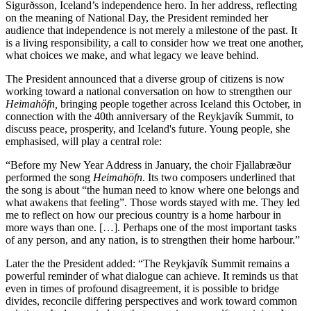
Sigurðsson, Iceland’s independence hero. In her address, reflecting
on the meaning of National Day, the President reminded her
audience that independence is not merely a milestone of the past. It
is a living responsibility, a call to consider how we treat one another,
what choices we make, and what legacy we leave behind. ​​​​‌ ‍ ​‍​‍‌‍ ‌ ​‍‌‍‍‌‌‍‌ ‌‍‍‌‌‍ ‍​‍​‍​ ‍‍​‍​‍‌ ​ ‌‍​‌‌‍ ‍‌‍‍‌‌ ‌​‌ ‍‌​‍ ‍‌‍‍‌‌‍ ​‍​‍​‍ ​​‍​‍‌‍‍​‌ ​‍‌‍‌‌‌‍‌‍​‍​‍​ ‍‍​‍​‍‌‍‍​‌ ‌​‌ ‌​‌ ​​‌ ​ ​‍ ​‍ ‌‍‌‍‌‍ ‌ ​‍‌ ​ ‌‍‌‌‌ ‌​‌‍‍‌​‍ ‌‌‍‍‌‌ ​ ‌‍ ​‌‍​‌‌‍ ‍‌‍‌​‌ ​ ​‍ ‍‌ ‌‍‌‍‌‌‌ ​‍‌‍​ ‌‍‌‌‌‍ ​​‍ ‍‌‍​‌‌ ​​‌ ​​​‍ ‌ ​ ‌ ‌​‌ ‌‌‌‍‌​‌‍‍‌‌‍ ​‍ ‌‍‍‌‌‍ ‍‌ ‌​‌‍‌‌‌‍ ‍‌ ‌​​‍ ‌‍‌‌‌‍‌​‌‍‍‌‌ ‌​​‍ ‌‍ ‌‌‍ ‌‍‌​‌‍‌‌​ ‌‌ ​​‌ ​‍‌‍‌‌‌ ​ ‌‍‌‌‌‍ ‍‌ ‌​‌‍​‌‌ ‌​‌‍‍‌‌‍ ‌‍ ‍​ ‍ ‌‍‍‌‌‍‌​​ ‌​ ‌ ​ ‌‍​ ​​​ ​ ​ ‌‍‌‍‌‌‌‍​‍‌‍​‌​‍ ‌​ ​ ​ ​ ‌‍​‌‌‍‌‍​‍ ‌​ ‌​‌‍​‌‌‍‌‌​ ‌‌​‍ ‌​ ‍‌​ ​‌‌‍​‌​ ‍​​‍ ‌‌‍‌​​ ‌ ​ ​‍​ ‍​​ ‌‍​ ​‌‌‍‌​​ ​ ​ ​‍​ ​‍​ ‍​‌‍​ ​ ‍ ‌ ‌​‌ ‍‌‌ ​​‌‍‌‌​ ‌‌‍ ‍‌‍‌‌‌ ‌ ‌ ​ ​ ‍ ‌ ​​‌‍​‌‌ ‌​‌‍‍​​ ‌‌ ​​‌‍​‌‌‍‌ ‌‍‌‌‌​​‍‌ ‌‌‌‍‍‌‌‍ ​‌‍‌​‌‍‌‌‌ ​‍​‍‌‌​ ‌‌‌​​‍‌‌ ‌‍‍ ‌‍‌‌‌ ‍‌​‍‌‌​ ​ ‌​‌​​‍‌‌​ ​ ‌​‌​​‍‌‌​ ​‍​ ​‍​ ‌‍‌‍​ ‌‍​‍​ ‍​​ ‌‌​ ‌ ​ ​ ​ ‍​‌‍​‍‌‍​‍​ ​‍​ ‍​​‍‌‌​ ​‍​ ​‍​‍‌‌​ ‌‌‌​‌​​‍ ‍‌‍​ ‌‍ ‌‍ ‍‌ ‌​‌‍‌‌‌‍ ‍‌ ‌​​‍‌‌​ ‌‌‌​​‍‌‌ ‌‍‍ ‌‍‌‌‌ ‍‌​‍‌‌​ ​ ‌​‌​​‍‌‌​ ​ ‌​‌​​‍‌‌​ ​‍​ ​‍​ ‌ ​ ‌ ​ ‌ ​ ​​​ ​​​ ‌ ​ ‌​​ ‍‌​ ‌ ​ ​ ​ ​‌​ ​‌​‍‌‌​ ​‍​ ​‍​‍‌‌​ ‌‌‌​‌​​‍ ‍‌‍​ ‌‍‍​‌‍‍‌‌‍ ​‌‍‌​‌ ​‍‌‍‌‌‌‍ ‍​‍‌‌​ ‌‌‌​​‍‌‌ ‌‍‍ ‌‍‌‌‌ ‍‌​‍‌‌​ ​ ‌​‌​​‍‌‌​ ​ ‌​‌​​‍‌‌​ ​‍​ ​‍​ ​‍​ ​​‌‍​ ​ ​​​ ‌​‌‍‌​​ ‌ ​ ​‍​ ​ ‌‍​‌​ ‍‌​ ‍‌​‍‌‌​ ​‍​ ​‍​‍‌‌​ ‌‌‌​‌​​‍ ‍‌ ‌​‌‍‌‌‌ ‍​‌ ‌​​ ‌‍​‍‌‍​‌‌ ​ ‌‍‌‌‌‌‌‌‌ ​‍‌‍ ​​ ‌‌‍‍​‌ ‌​‌ ‌​‌ ​​‌ ​ ​‍‌‌​ ​‍‌​‌‍​‍‌‌​ ​‍‌​‌‍‌‍‌‍‌‍ ‌ ​‍‌ ​ ‌‍‌‌‌ ‌​‌‍‍‌​‍ ‌‌‍‍‌‌ ​ ‌‍ ​‌‍​‌‌‍ ‍‌‍‌​‌ ​ ​‍ ‍‌ ‌‍‌‍‌‌‌ ​‍‌‍​ ‌‍‌‌‌‍ ​​‍ ‍‌‍​‌‌ ​​‌ ​​​‍‌‌​ ​‍‌​‌‍‌ ​ ‌ ‌​‌ ‌‌‌‍‌​‌‍‍‌‌‍ ​‍‌‍‌‍‍‌‌‍‌​​ ‌​ ‌ ​ ‌‍​ ​​​ ​ ​ ‌‍‌‍‌‌‌‍​‍‌‍​‌​‍ ‌​ ​ ​ ​ ‌‍​‌‌‍‌‍​‍ ‌​ ‌​‌‍​‌‌‍‌‌​ ‌‌​‍ ‌​ ‍‌​ ​‌‌‍​‌​ ‍​​‍ ‌‌‍‌​​ ‌ ​ ​‍​ ‍​​ ‌‍​ ​‌‌‍‌​​ ​ ​ ​‍​ ​‍​ ‍​‌‍​ ​‍‌‍‌ ‌​‌ ‍‌‌ ​​‌‍‌‌​ ‌‌‍ ‍‌‍‌‌‌ ‌ ‌ ​ ​‍‌‍‌ ​​‌‍​‌‌ ‌​‌‍‍​​ ‌‌ ​​‌‍​‌‌‍‌ ‌‍‌‌‌​​‍‌ ‌‌‌‍‍‌‌‍ ​‌‍‌​‌‍‌‌‌ ​‍​‍‌‌​ ‌‌‌​​‍‌‌ ‌‍‍ ‌‍‌‌‌ ‍‌​‍‌‌​ ​ ‌​‌​​‍‌‌​ ​ ‌​‌​​‍‌‌​ ​‍​ ​‍​ ‌‍‌‍​ ‌‍​‍​ ‍​​ ‌‌​ ‌ ​ ​ ​ ‍​‌‍​‍‌‍​‍​ ​‍​ ‍​​‍‌‌​ ​‍​ ​‍​‍‌‌​ ‌‌‌​‌​​‍ ‍‌‍​ ‌‍ ‌‍ ‍‌ ‌​‌‍‌‌‌‍ ‍‌ ‌​​‍‌‌​ ‌‌‌​​‍‌‌ ‌‍‍ ‌‍‌‌‌ ‍‌​‍‌‌​ ​ ‌​‌​​‍‌‌​ ​ ‌​‌​​‍‌‌​ ​‍​ ​‍​ ‌ ​ ‌ ​ ‌ ​ ​​​ ​​​ ‌ ​ ‌​​ ‍‌​ ‌ ​ ​ ​ ​‌​ ​‌​‍‌‌​ ​‍​ ​‍​‍‌‌​ ‌‌‌​‌​​‍ ‍‌‍​ ‌‍‍​‌‍‍‌‌‍ ​‌‍‌​‌ ​‍‌‍‌‌‌‍ ‍​‍‌‌​ ‌‌‌​​‍‌‌ ‌‍‍ ‌‍‌‌‌ ‍‌​‍‌‌​ ​ ‌​‌​​‍‌‌​ ​ ‌​‌​​‍‌‌​ ​‍​ ​‍​ ​‍​ ​​‌‍​ ​ ​​​ ‌​‌‍‌​​ ‌ ​ ​‍​ ​ ‌‍​‌​ ‍‌​ ‍‌​‍‌‌​ ​‍​ ​‍​‍‌‌​ ‌‌‌​‌​​‍ ‍‌ ‌​‌‍‌‌‌ ‍​‌ ‌​​‍‌‍‌ ​​‌‍‌‌‌ ​‍‌ ​ ‌ ​​‌‍‌‌‌‍​ ‌ ‌​‌‍‍‌‌ ‌‍‌‍‌‌​ ‌‌ ​​‌ ‌‌‌‍​‍‌‍ ​‌‍‍‌‌ ​ ‌‍‍​‌‍‌‌‌‍‌​​‍​‍‌ ‌
The President announced that a diverse group of citizens is now
working toward a national conversation on how to strengthen our
Heimahöfn, ​​​​‌ ‍ ​‍​‍‌‍ ‌ ​‍‌‍‍‌‌‍‌ ‌‍‍‌‌‍ ‍​‍​‍​ ‍‍​‍​‍‌ ​ ‌‍​‌‌‍ ‍‌‍‍‌‌ ‌​‌ ‍‌​‍ ‍‌‍‍‌‌‍ ​‍​‍​‍ ​​‍​‍‌‍‍​‌ ​‍‌‍‌‌‌‍‌‍​‍​‍​ ‍‍​‍​‍‌‍‍​‌ ‌​‌ ‌​‌ ​​‌ ​ ​‍ ​‍ ‌‍‌‍‌‍ ‌ ​‍‌ ​ ‌‍‌‌‌ ‌​‌‍‍‌​‍ ‌‌‍‍‌‌ ​ ‌‍ ​‌‍​‌‌‍ ‍‌‍‌​‌ ​ ​‍ ‍‌ ‌‍‌‍‌‌‌ ​‍‌‍​ ‌‍‌‌‌‍ ​​‍ ‍‌‍​‌‌ ​​‌ ​​​‍ ‌ ​ ‌ ‌​‌ ‌‌‌‍‌​‌‍‍‌‌‍ ​‍ ‌‍‍‌‌‍ ‍‌ ‌​‌‍‌‌‌‍ ‍‌ ‌​​‍ ‌‍‌‌‌‍‌​‌‍‍‌‌ ‌​​‍ ‌‍ ‌‌‍ ‌‍‌​‌‍‌‌​ ‌‌ ​​‌ ​‍‌‍‌‌‌ ​ ‌‍‌‌‌‍ ‍‌ ‌​‌‍​‌‌ ‌​‌‍‍‌‌‍ ‌‍ ‍​ ‍ ‌‍‍‌‌‍‌​​ ‌​ ‌ ​ ‌‍​ ​​​ ​ ​ ‌‍‌‍‌‌‌‍​‍‌‍​‌​‍ ‌​ ​ ​ ​ ‌‍​‌‌‍‌‍​‍ ‌​ ‌​‌‍​‌‌‍‌‌​ ‌‌​‍ ‌​ ‍‌​ ​‌‌‍​‌​ ‍​​‍ ‌‌‍‌​​ ‌ ​ ​‍​ ‍​​ ‌‍​ ​‌‌‍‌​​ ​ ​ ​‍​ ​‍​ ‍​‌‍​ ​ ‍ ‌ ‌​‌ ‍‌‌ ​​‌‍‌‌​ ‌‌‍ ‍‌‍‌‌‌ ‌ ‌ ​ ​ ‍ ‌ ​​‌‍​‌‌ ‌​‌‍‍​​ ‌‌ ​​‌‍​‌‌‍‌ ‌‍‌‌‌​​‍‌ ‌‌‌‍‍‌‌‍ ​‌‍‌​‌‍‌‌‌ ​‍​‍‌‌​ ‌‌‌​​‍‌‌ ‌‍‍ ‌‍‌‌‌ ‍‌​‍‌‌​ ​ ‌​‌​​‍‌‌​ ​ ‌​‌​​‍‌‌​ ​‍​ ​‍​ ‌‍‌‍​ ‌‍​‍​ ‍​​ ‌‌​ ‌ ​ ​ ​ ‍​‌‍​‍‌‍​‍​ ​‍​ ‍​​‍‌‌​ ​‍​ ​‍​‍‌‌​ ‌‌‌​‌​​‍ ‍‌‍​ ‌‍ ‌‍ ‍‌ ‌​‌‍‌‌‌‍ ‍‌ ‌​​‍‌‌​ ‌‌‌​​‍‌‌ ‌‍‍ ‌‍‌‌‌ ‍‌​‍‌‌​ ​ ‌​‌​​‍‌‌​ ​ ‌​‌​​‍‌‌​ ​‍​ ​‍​ ​ ​ ‌​​ ​​‌‍‌‍​ ‌​‌‍‌​​ ‌​‌‍‌​​ ​‌‌‍​‌​ ‌​‌‍‌‍​‍‌‌​ ​‍​ ​‍​‍‌‌​ ‌‌‌​‌​​‍ ‍‌‍​ ‌‍‍​‌‍‍‌‌‍ ​‌‍‌​‌ ​‍‌‍‌‌‌‍ ‍​‍‌‌​ ‌‌‌​​‍‌‌ ‌‍‍ ‌‍‌‌‌ ‍‌​‍‌‌​ ​ ‌​‌​​‍‌‌​ ​ ‌​‌​​‍‌‌​ ​‍​ ​‍​ ​ ​ ‌ ‌‍​‌​ ‌ ‌‍​‌‌‍​ ​ ‌​​ ‌​‌‍‌‌​ ​ ​ ‌‌​ ‌‍​‍‌‌​ ​‍​ ​‍​‍‌‌​ ‌‌‌​‌​​‍ ‍‌ ‌​‌‍‌‌‌ ‍​‌ ‌​​ ‌‍​‍‌‍​‌‌ ​ ‌‍‌‌‌‌‌‌‌ ​‍‌‍ ​​ ‌‌‍‍​‌ ‌​‌ ‌​‌ ​​‌ ​ ​‍‌‌​ ​‍‌​‌‍​‍‌‌​ ​‍‌​‌‍‌‍‌‍‌‍ ‌ ​‍‌ ​ ‌‍‌‌‌ ‌​‌‍‍‌​‍ ‌‌‍‍‌‌ ​ ‌‍ ​‌‍​‌‌‍ ‍‌‍‌​‌ ​ ​‍ ‍‌ ‌‍‌‍‌‌‌ ​‍‌‍​ ‌‍‌‌‌‍ ​​‍ ‍‌‍​‌‌ ​​‌ ​​​‍‌‌​ ​‍‌​‌‍‌ ​ ‌ ‌​‌ ‌‌‌‍‌​‌‍‍‌‌‍ ​‍‌‍‌‍‍‌‌‍‌​​ ‌​ ‌ ​ ‌‍​ ​​​ ​ ​ ‌‍‌‍‌‌‌‍​‍‌‍​‌​‍ ‌​ ​ ​ ​ ‌‍​‌‌‍‌‍​‍ ‌​ ‌​‌‍​‌‌‍‌‌​ ‌‌​‍ ‌​ ‍‌​ ​‌‌‍​‌​ ‍​​‍ ‌‌‍‌​​ ‌ ​ ​‍​ ‍​​ ‌‍​ ​‌‌‍‌​​ ​ ​ ​‍​ ​‍​ ‍​‌‍​ ​‍‌‍‌ ‌​‌ ‍‌‌ ​​‌‍‌‌​ ‌‌‍ ‍‌‍‌‌‌ ‌ ‌ ​ ​‍‌‍‌ ​​‌‍​‌‌ ‌​‌‍‍​​ ‌‌ ​​‌‍​‌‌‍‌ ‌‍‌‌‌​​‍‌ ‌‌‌‍‍‌‌‍ ​‌‍‌​‌‍‌‌‌ ​‍​‍‌‌​ ‌‌‌​​‍‌‌ ‌‍‍ ‌‍‌‌‌ ‍‌​‍‌‌​ ​ ‌​‌​​‍‌‌​ ​ ‌​‌​​‍‌‌​ ​‍​ ​‍​ ‌‍‌‍​ ‌‍​‍​ ‍​​ ‌‌​ ‌ ​ ​ ​ ‍​‌‍​‍‌‍​‍​ ​‍​ ‍​​‍‌‌​ ​‍​ ​‍​‍‌‌​ ‌‌‌​‌​​‍ ‍‌‍​ ‌‍ ‌‍ ‍‌ ‌​‌‍‌‌‌‍ ‍‌ ‌​​‍‌‌​ ‌‌‌​​‍‌‌ ‌‍‍ ‌‍‌‌‌ ‍‌​‍‌‌​ ​ ‌​‌​​‍‌‌​ ​ ‌​‌​​‍‌‌​ ​‍​ ​‍​ ​ ​ ‌​​ ​​‌‍‌‍​ ‌​‌‍‌​​ ‌​‌‍‌​​ ​‌‌‍​‌​ ‌​‌‍‌‍​‍‌‌​ ​‍​ ​‍​‍‌‌​ ‌‌‌​‌​​‍ ‍‌‍​ ‌‍‍​‌‍‍‌‌‍ ​‌‍‌​‌ ​‍‌‍‌‌‌‍ ‍​‍‌‌​ ‌‌‌​​‍‌‌ ‌‍‍ ‌‍‌‌‌ ‍‌​‍‌‌​ ​ ‌​‌​​‍‌‌​ ​ ‌​‌​​‍‌‌​ ​‍​ ​‍​ ​ ​ ‌ ‌‍​‌​ ‌ ‌‍​‌‌‍​ ​ ‌​​ ‌​‌‍‌‌​ ​ ​ ‌‌​ ‌‍​‍‌‌​ ​‍​ ​‍​‍‌‌​ ‌‌‌​‌​​‍ ‍‌ ‌​‌‍‌‌‌ ‍​‌ ‌​​‍‌‍‌ ​​‌‍‌‌‌ ​‍‌ ​ ‌ ​​‌‍‌‌‌‍​ ‌ ‌​‌‍‍‌‌ ‌‍‌‍‌‌​ ‌‌ ​​‌ ‌‌‌‍​‍‌‍ ​‌‍‍‌‌ ​ ‌‍‍​‌‍‌‌‌‍‌​​‍​‍‌ ‌
bringing people together across Iceland this October, in
connection with the 40th anniversary of the Reykjavík Summit, to
discuss peace, prosperity, and Iceland's future. Young people, she
emphasised, will play a central role: ​​​​‌ ‍ ​‍​‍‌‍ ‌ ​‍‌‍‍‌‌‍‌ ‌‍‍‌‌‍ ‍​‍​‍​ ‍‍​‍​‍‌ ​ ‌‍​‌‌‍ ‍‌‍‍‌‌ ‌​‌ ‍‌​‍ ‍‌‍‍‌‌‍ ​‍​‍​‍ ​​‍​‍‌‍‍​‌ ​‍‌‍‌‌‌‍‌‍​‍​‍​ ‍‍​‍​‍‌‍‍​‌ ‌​‌ ‌​‌ ​​‌ ​ ​‍ ​‍ ‌‍‌‍‌‍ ‌ ​‍‌ ​ ‌‍‌‌‌ ‌​‌‍‍‌​‍ ‌‌‍‍‌‌ ​ ‌‍ ​‌‍​‌‌‍ ‍‌‍‌​‌ ​ ​‍ ‍‌ ‌‍‌‍‌‌‌ ​‍‌‍​ ‌‍‌‌‌‍ ​​‍ ‍‌‍​‌‌ ​​‌ ​​​‍ ‌ ​ ‌ ‌​‌ ‌‌‌‍‌​‌‍‍‌‌‍ ​‍ ‌‍‍‌‌‍ ‍‌ ‌​‌‍‌‌‌‍ ‍‌ ‌​​‍ ‌‍‌‌‌‍‌​‌‍‍‌‌ ‌​​‍ ‌‍ ‌‌‍ ‌‍‌​‌‍‌‌​ ‌‌ ​​‌ ​‍‌‍‌‌‌ ​ ‌‍‌‌‌‍ ‍‌ ‌​‌‍​‌‌ ‌​‌‍‍‌‌‍ ‌‍ ‍​ ‍ ‌‍‍‌‌‍‌​​ ‌​ ‌ ​ ‌‍​ ​​​ ​ ​ ‌‍‌‍‌‌‌‍​‍‌‍​‌​‍ ‌​ ​ ​ ​ ‌‍​‌‌‍‌‍​‍ ‌​ ‌​‌‍​‌‌‍‌‌​ ‌‌​‍ ‌​ ‍‌​ ​‌‌‍​‌​ ‍​​‍ ‌‌‍‌​​ ‌ ​ ​‍​ ‍​​ ‌‍​ ​‌‌‍‌​​ ​ ​ ​‍​ ​‍​ ‍​‌‍​ ​ ‍ ‌ ‌​‌ ‍‌‌ ​​‌‍‌‌​ ‌‌‍ ‍‌‍‌‌‌ ‌ ‌ ​ ​ ‍ ‌ ​​‌‍​‌‌ ‌​‌‍‍​​ ‌‌ ​​‌‍​‌‌‍‌ ‌‍‌‌‌​​‍‌ ‌‌‌‍‍‌‌‍ ​‌‍‌​‌‍‌‌‌ ​‍​‍‌‌​ ‌‌‌​​‍‌‌ ‌‍‍ ‌‍‌‌‌ ‍‌​‍‌‌​ ​ ‌​‌​​‍‌‌​ ​ ‌​‌​​‍‌‌​ ​‍​ ​‍​ ‌‍‌‍​ ‌‍​‍​ ‍​​ ‌‌​ ‌ ​ ​ ​ ‍​‌‍​‍‌‍​‍​ ​‍​ ‍​​‍‌‌​ ​‍​ ​‍​‍‌‌​ ‌‌‌​‌​​‍ ‍‌‍​ ‌‍ ‌‍ ‍‌ ‌​‌‍‌‌‌‍ ‍‌ ‌​​‍‌‌​ ‌‌‌​​‍‌‌ ‌‍‍ ‌‍‌‌‌ ‍‌​‍‌‌​ ​ ‌​‌​​‍‌‌​ ​ ‌​‌​​‍‌‌​ ​‍​ ​‍​ ​ ​ ‌​​ ​​‌‍‌‍​ ‌​‌‍‌​​ ‌​‌‍‌​​ ​‌‌‍​‌​ ‌​‌‍‌‍​‍‌‌​ ​‍​ ​‍​‍‌‌​ ‌‌‌​‌​​‍ ‍‌‍​ ‌‍‍​‌‍‍‌‌‍ ​‌‍‌​‌ ​‍‌‍‌‌‌‍ ‍​‍‌‌​ ‌‌‌​​‍‌‌ ‌‍‍ ‌‍‌‌‌ ‍‌​‍‌‌​ ​ ‌​‌​​‍‌‌​ ​ ‌​‌​​‍‌‌​ ​‍​ ​‍​ ​‌‌‍​‍‌‍‌‌‌‍‌​​ ‌‌‌‍​ ​ ​ ​ ‍‌‌‍​ ‌‍​ ​ ​‍‌‍​‌​‍‌‌​ ​‍​ ​‍​‍‌‌​ ‌‌‌​‌​​‍ ‍‌ ‌​‌‍‌‌‌ ‍​‌ ‌​​ ‌‍​‍‌‍​‌‌ ​ ‌‍‌‌‌‌‌‌‌ ​‍‌‍ ​​ ‌‌‍‍​‌ ‌​‌ ‌​‌ ​​‌ ​ ​‍‌‌​ ​‍‌​‌‍​‍‌‌​ ​‍‌​‌‍‌‍‌‍‌‍ ‌ ​‍‌ ​ ‌‍‌‌‌ ‌​‌‍‍‌​‍ ‌‌‍‍‌‌ ​ ‌‍ ​‌‍​‌‌‍ ‍‌‍‌​‌ ​ ​‍ ‍‌ ‌‍‌‍‌‌‌ ​‍‌‍​ ‌‍‌‌‌‍ ​​‍ ‍‌‍​‌‌ ​​‌ ​​​‍‌‌​ ​‍‌​‌‍‌ ​ ‌ ‌​‌ ‌‌‌‍‌​‌‍‍‌‌‍ ​‍‌‍‌‍‍‌‌‍‌​​ ‌​ ‌ ​ ‌‍​ ​​​ ​ ​ ‌‍‌‍‌‌‌‍​‍‌‍​‌​‍ ‌​ ​ ​ ​ ‌‍​‌‌‍‌‍​‍ ‌​ ‌​‌‍​‌‌‍‌‌​ ‌‌​‍ ‌​ ‍‌​ ​‌‌‍​‌​ ‍​​‍ ‌‌‍‌​​ ‌ ​ ​‍​ ‍​​ ‌‍​ ​‌‌‍‌​​ ​ ​ ​‍​ ​‍​ ‍​‌‍​ ​‍‌‍‌ ‌​‌ ‍‌‌ ​​‌‍‌‌​ ‌‌‍ ‍‌‍‌‌‌ ‌ ‌ ​ ​‍‌‍‌ ​​‌‍​‌‌ ‌​‌‍‍​​ ‌‌ ​​‌‍​‌‌‍‌ ‌‍‌‌‌​​‍‌ ‌‌‌‍‍‌‌‍ ​‌‍‌​‌‍‌‌‌ ​‍​‍‌‌​ ‌‌‌​​‍‌‌ ‌‍‍ ‌‍‌‌‌ ‍‌​‍‌‌​ ​ ‌​‌​​‍‌‌​ ​ ‌​‌​​‍‌‌​ ​‍​ ​‍​ ‌‍‌‍​ ‌‍​‍​ ‍​​ ‌‌​ ‌ ​ ​ ​ ‍​‌‍​‍‌‍​‍​ ​‍​ ‍​​‍‌‌​ ​‍​ ​‍​‍‌‌​ ‌‌‌​‌​​‍ ‍‌‍​ ‌‍ ‌‍ ‍‌ ‌​‌‍‌‌‌‍ ‍‌ ‌​​‍‌‌​ ‌‌‌​​‍‌‌ ‌‍‍ ‌‍‌‌‌ ‍‌​‍‌‌​ ​ ‌​‌​​‍‌‌​ ​ ‌​‌​​‍‌‌​ ​‍​ ​‍​ ​ ​ ‌​​ ​​‌‍‌‍​ ‌​‌‍‌​​ ‌​‌‍‌​​ ​‌‌‍​‌​ ‌​‌‍‌‍​‍‌‌​ ​‍​ ​‍​‍‌‌​ ‌‌‌​‌​​‍ ‍‌‍​ ‌‍‍​‌‍‍‌‌‍ ​‌‍‌​‌ ​‍‌‍‌‌‌‍ ‍​‍‌‌​ ‌‌‌​​‍‌‌ ‌‍‍ ‌‍‌‌‌ ‍‌​‍‌‌​ ​ ‌​‌​​‍‌‌​ ​ ‌​‌​​‍‌‌​ ​‍​ ​‍​ ​‌‌‍​‍‌‍‌‌‌‍‌​​ ‌‌‌‍​ ​ ​ ​ ‍‌‌‍​ ‌‍​ ​ ​‍‌‍​‌​‍‌‌​ ​‍​ ​‍​‍‌‌​ ‌‌‌​‌​​‍ ‍‌ ‌​‌‍‌‌‌ ‍​‌ ‌​​‍‌‍‌ ​​‌‍‌‌‌ ​‍‌ ​ ‌ ​​‌‍‌‌‌‍​ ‌ ‌​‌‍‍‌‌ ‌‍‌‍‌‌​ ‌‌ ​​‌ ‌‌‌‍​‍‌‍ ​‌‍‍‌‌ ​ ‌‍‍​‌‍‌‌‌‍‌​​‍​‍‌ ‌
“Before my New Year Address in January, the choir Fjallabræður
performed the song ​​​​‌ ‍ ​‍​‍‌‍ ‌ ​‍‌‍‍‌‌‍‌ ‌‍‍‌‌‍ ‍​‍​‍​ ‍‍​‍​‍‌ ​ ‌‍​‌‌‍ ‍‌‍‍‌‌ ‌​‌ ‍‌​‍ ‍‌‍‍‌‌‍ ​‍​‍​‍ ​​‍​‍‌‍‍​‌ ​‍‌‍‌‌‌‍‌‍​‍​‍​ ‍‍​‍​‍‌‍‍​‌ ‌​‌ ‌​‌ ​​‌ ​ ​‍ ​‍ ‌‍‌‍‌‍ ‌ ​‍‌ ​ ‌‍‌‌‌ ‌​‌‍‍‌​‍ ‌‌‍‍‌‌ ​ ‌‍ ​‌‍​‌‌‍ ‍‌‍‌​‌ ​ ​‍ ‍‌ ‌‍‌‍‌‌‌ ​‍‌‍​ ‌‍‌‌‌‍ ​​‍ ‍‌‍​‌‌ ​​‌ ​​​‍ ‌ ​ ‌ ‌​‌ ‌‌‌‍‌​‌‍‍‌‌‍ ​‍ ‌‍‍‌‌‍ ‍‌ ‌​‌‍‌‌‌‍ ‍‌ ‌​​‍ ‌‍‌‌‌‍‌​‌‍‍‌‌ ‌​​‍ ‌‍ ‌‌‍ ‌‍‌​‌‍‌‌​ ‌‌ ​​‌ ​‍‌‍‌‌‌ ​ ‌‍‌‌‌‍ ‍‌ ‌​‌‍​‌‌ ‌​‌‍‍‌‌‍ ‌‍ ‍​ ‍ ‌‍‍‌‌‍‌​​ ‌​ ‌ ​ ‌‍​ ​​​ ​ ​ ‌‍‌‍‌‌‌‍​‍‌‍​‌​‍ ‌​ ​ ​ ​ ‌‍​‌‌‍‌‍​‍ ‌​ ‌​‌‍​‌‌‍‌‌​ ‌‌​‍ ‌​ ‍‌​ ​‌‌‍​‌​ ‍​​‍ ‌‌‍‌​​ ‌ ​ ​‍​ ‍​​ ‌‍​ ​‌‌‍‌​​ ​ ​ ​‍​ ​‍​ ‍​‌‍​ ​ ‍ ‌ ‌​‌ ‍‌‌ ​​‌‍‌‌​ ‌‌‍ ‍‌‍‌‌‌ ‌ ‌ ​ ​ ‍ ‌ ​​‌‍​‌‌ ‌​‌‍‍​​ ‌‌ ​​‌‍​‌‌‍‌ ‌‍‌‌‌​​‍‌ ‌‌‌‍‍‌‌‍ ​‌‍‌​‌‍‌‌‌ ​‍​‍‌‌​ ‌‌‌​​‍‌‌ ‌‍‍ ‌‍‌‌‌ ‍‌​‍‌‌​ ​ ‌​‌​​‍‌‌​ ​ ‌​‌​​‍‌‌​ ​‍​ ​‍​ ‌‍‌‍​ ‌‍​‍​ ‍​​ ‌‌​ ‌ ​ ​ ​ ‍​‌‍​‍‌‍​‍​ ​‍​ ‍​​‍‌‌​ ​‍​ ​‍​‍‌‌​ ‌‌‌​‌​​‍ ‍‌‍​ ‌‍ ‌‍ ‍‌ ‌​‌‍‌‌‌‍ ‍‌ ‌​​‍‌‌​ ‌‌‌​​‍‌‌ ‌‍‍ ‌‍‌‌‌ ‍‌​‍‌‌​ ​ ‌​‌​​‍‌‌​ ​ ‌​‌​​‍‌‌​ ​‍​ ​‍​ ‍​​ ‍‌‌‍​‌​ ​​‌‍​‍‌‍‌‍‌‍‌​​ ‌ ‌‍​‍​ ‌‌​ ‌​‌‍​‌​‍‌‌​ ​‍​ ​‍​‍‌‌​ ‌‌‌​‌​​‍ ‍‌‍​ ‌‍‍​‌‍‍‌‌‍ ​‌‍‌​‌ ​‍‌‍‌‌‌‍ ‍​‍‌‌​ ‌‌‌​​‍‌‌ ‌‍‍ ‌‍‌‌‌ ‍‌​‍‌‌​ ​ ‌​‌​​‍‌‌​ ​ ‌​‌​​‍‌‌​ ​‍​ ​‍​ ​ ‌‍‌​​ ​‍​ ‌ ‌‍​‍​ ‌ ​ ​‌​ ​ ​ ‍‌​ ​‌‌‍‌‌​ ​‍​‍‌‌​ ​‍​ ​‍​‍‌‌​ ‌‌‌​‌​​‍ ‍‌ ‌​‌‍‌‌‌ ‍​‌ ‌​​ ‌‍​‍‌‍​‌‌ ​ ‌‍‌‌‌‌‌‌‌ ​‍‌‍ ​​ ‌‌‍‍​‌ ‌​‌ ‌​‌ ​​‌ ​ ​‍‌‌​ ​‍‌​‌‍​‍‌‌​ ​‍‌​‌‍‌‍‌‍‌‍ ‌ ​‍‌ ​ ‌‍‌‌‌ ‌​‌‍‍‌​‍ ‌‌‍‍‌‌ ​ ‌‍ ​‌‍​‌‌‍ ‍‌‍‌​‌ ​ ​‍ ‍‌ ‌‍‌‍‌‌‌ ​‍‌‍​ ‌‍‌‌‌‍ ​​‍ ‍‌‍​‌‌ ​​‌ ​​​‍‌‌​ ​‍‌​‌‍‌ ​ ‌ ‌​‌ ‌‌‌‍‌​‌‍‍‌‌‍ ​‍‌‍‌‍‍‌‌‍‌​​ ‌​ ‌ ​ ‌‍​ ​​​ ​ ​ ‌‍‌‍‌‌‌‍​‍‌‍​‌​‍ ‌​ ​ ​ ​ ‌‍​‌‌‍‌‍​‍ ‌​ ‌​‌‍​‌‌‍‌‌​ ‌‌​‍ ‌​ ‍‌​ ​‌‌‍​‌​ ‍​​‍ ‌‌‍‌​​ ‌ ​ ​‍​ ‍​​ ‌‍​ ​‌‌‍‌​​ ​ ​ ​‍​ ​‍​ ‍​‌‍​ ​‍‌‍‌ ‌​‌ ‍‌‌ ​​‌‍‌‌​ ‌‌‍ ‍‌‍‌‌‌ ‌ ‌ ​ ​‍‌‍‌ ​​‌‍​‌‌ ‌​‌‍‍​​ ‌‌ ​​‌‍​‌‌‍‌ ‌‍‌‌‌​​‍‌ ‌‌‌‍‍‌‌‍ ​‌‍‌​‌‍‌‌‌ ​‍​‍‌‌​ ‌‌‌​​‍‌‌ ‌‍‍ ‌‍‌‌‌ ‍‌​‍‌‌​ ​ ‌​‌​​‍‌‌​ ​ ‌​‌​​‍‌‌​ ​‍​ ​‍​ ‌‍‌‍​ ‌‍​‍​ ‍​​ ‌‌​ ‌ ​ ​ ​ ‍​‌‍​‍‌‍​‍​ ​‍​ ‍​​‍‌‌​ ​‍​ ​‍​‍‌‌​ ‌‌‌​‌​​‍ ‍‌‍​ ‌‍ ‌‍ ‍‌ ‌​‌‍‌‌‌‍ ‍‌ ‌​​‍‌‌​ ‌‌‌​​‍‌‌ ‌‍‍ ‌‍‌‌‌ ‍‌​‍‌‌​ ​ ‌​‌​​‍‌‌​ ​ ‌​‌​​‍‌‌​ ​‍​ ​‍​ ‍​​ ‍‌‌‍​‌​ ​​‌‍​‍‌‍‌‍‌‍‌​​ ‌ ‌‍​‍​ ‌‌​ ‌​‌‍​‌​‍‌‌​ ​‍​ ​‍​‍‌‌​ ‌‌‌​‌​​‍ ‍‌‍​ ‌‍‍​‌‍‍‌‌‍ ​‌‍‌​‌ ​‍‌‍‌‌‌‍ ‍​‍‌‌​ ‌‌‌​​‍‌‌ ‌‍‍ ‌‍‌‌‌ ‍‌​‍‌‌​ ​ ‌​‌​​‍‌‌​ ​ ‌​‌​​‍‌‌​ ​‍​ ​‍​ ​ ‌‍‌​​ ​‍​ ‌ ‌‍​‍​ ‌ ​ ​‌​ ​ ​ ‍‌​ ​‌‌‍‌‌​ ​‍​‍‌‌​ ​‍​ ​‍​‍‌‌​ ‌‌‌​‌​​‍ ‍‌ ‌​‌‍‌‌‌ ‍​‌ ‌​​‍‌‍‌ ​​‌‍‌‌‌ ​‍‌ ​ ‌ ​​‌‍‌‌‌‍​ ‌ ‌​‌‍‍‌‌ ‌‍‌‍‌‌​ ‌‌ ​​‌ ‌‌‌‍​‍‌‍ ​‌‍‍‌‌ ​ ‌‍‍​‌‍‌‌‌‍‌​​‍​‍‌ ‌
Heimahöfn​​​​‌ ‍ ​‍​‍‌‍ ‌ ​‍‌‍‍‌‌‍‌ ‌‍‍‌‌‍ ‍​‍​‍​ ‍‍​‍​‍‌ ​ ‌‍​‌‌‍ ‍‌‍‍‌‌ ‌​‌ ‍‌​‍ ‍‌‍‍‌‌‍ ​‍​‍​‍ ​​‍​‍‌‍‍​‌ ​‍‌‍‌‌‌‍‌‍​‍​‍​ ‍‍​‍​‍‌‍‍​‌ ‌​‌ ‌​‌ ​​‌ ​ ​‍ ​‍ ‌‍‌‍‌‍ ‌ ​‍‌ ​ ‌‍‌‌‌ ‌​‌‍‍‌​‍ ‌‌‍‍‌‌ ​ ‌‍ ​‌‍​‌‌‍ ‍‌‍‌​‌ ​ ​‍ ‍‌ ‌‍‌‍‌‌‌ ​‍‌‍​ ‌‍‌‌‌‍ ​​‍ ‍‌‍​‌‌ ​​‌ ​​​‍ ‌ ​ ‌ ‌​‌ ‌‌‌‍‌​‌‍‍‌‌‍ ​‍ ‌‍‍‌‌‍ ‍‌ ‌​‌‍‌‌‌‍ ‍‌ ‌​​‍ ‌‍‌‌‌‍‌​‌‍‍‌‌ ‌​​‍ ‌‍ ‌‌‍ ‌‍‌​‌‍‌‌​ ‌‌ ​​‌ ​‍‌‍‌‌‌ ​ ‌‍‌‌‌‍ ‍‌ ‌​‌‍​‌‌ ‌​‌‍‍‌‌‍ ‌‍ ‍​ ‍ ‌‍‍‌‌‍‌​​ ‌​ ‌ ​ ‌‍​ ​​​ ​ ​ ‌‍‌‍‌‌‌‍​‍‌‍​‌​‍ ‌​ ​ ​ ​ ‌‍​‌‌‍‌‍​‍ ‌​ ‌​‌‍​‌‌‍‌‌​ ‌‌​‍ ‌​ ‍‌​ ​‌‌‍​‌​ ‍​​‍ ‌‌‍‌​​ ‌ ​ ​‍​ ‍​​ ‌‍​ ​‌‌‍‌​​ ​ ​ ​‍​ ​‍​ ‍​‌‍​ ​ ‍ ‌ ‌​‌ ‍‌‌ ​​‌‍‌‌​ ‌‌‍ ‍‌‍‌‌‌ ‌ ‌ ​ ​ ‍ ‌ ​​‌‍​‌‌ ‌​‌‍‍​​ ‌‌ ​​‌‍​‌‌‍‌ ‌‍‌‌‌​​‍‌ ‌‌‌‍‍‌‌‍ ​‌‍‌​‌‍‌‌‌ ​‍​‍‌‌​ ‌‌‌​​‍‌‌ ‌‍‍ ‌‍‌‌‌ ‍‌​‍‌‌​ ​ ‌​‌​​‍‌‌​ ​ ‌​‌​​‍‌‌​ ​‍​ ​‍​ ‌‍‌‍​ ‌‍​‍​ ‍​​ ‌‌​ ‌ ​ ​ ​ ‍​‌‍​‍‌‍​‍​ ​‍​ ‍​​‍‌‌​ ​‍​ ​‍​‍‌‌​ ‌‌‌​‌​​‍ ‍‌‍​ ‌‍ ‌‍ ‍‌ ‌​‌‍‌‌‌‍ ‍‌ ‌​​‍‌‌​ ‌‌‌​​‍‌‌ ‌‍‍ ‌‍‌‌‌ ‍‌​‍‌‌​ ​ ‌​‌​​‍‌‌​ ​ ‌​‌​​‍‌‌​ ​‍​ ​‍​ ‍​​ ‍‌‌‍​‌​ ​​‌‍​‍‌‍‌‍‌‍‌​​ ‌ ‌‍​‍​ ‌‌​ ‌​‌‍​‌​‍‌‌​ ​‍​ ​‍​‍‌‌​ ‌‌‌​‌​​‍ ‍‌‍​ ‌‍‍​‌‍‍‌‌‍ ​‌‍‌​‌ ​‍‌‍‌‌‌‍ ‍​‍‌‌​ ‌‌‌​​‍‌‌ ‌‍‍ ‌‍‌‌‌ ‍‌​‍‌‌​ ​ ‌​‌​​‍‌‌​ ​ ‌​‌​​‍‌‌​ ​‍​ ​‍‌‍‌‍​ ​‍​ ​‍‌‍‌‍​ ‌‌​ ‌‍‌‍‌​​ ‌​​ ​‍​ ‌‌‌‍​‌‌‍‌‌​‍‌‌​ ​‍​ ​‍​‍‌‌​ ‌‌‌​‌​​‍ ‍‌ ‌​‌‍‌‌‌ ‍​‌ ‌​​ ‌‍​‍‌‍​‌‌ ​ ‌‍‌‌‌‌‌‌‌ ​‍‌‍ ​​ ‌‌‍‍​‌ ‌​‌ ‌​‌ ​​‌ ​ ​‍‌‌​ ​‍‌​‌‍​‍‌‌​ ​‍‌​‌‍‌‍‌‍‌‍ ‌ ​‍‌ ​ ‌‍‌‌‌ ‌​‌‍‍‌​‍ ‌‌‍‍‌‌ ​ ‌‍ ​‌‍​‌‌‍ ‍‌‍‌​‌ ​ ​‍ ‍‌ ‌‍‌‍‌‌‌ ​‍‌‍​ ‌‍‌‌‌‍ ​​‍ ‍‌‍​‌‌ ​​‌ ​​​‍‌‌​ ​‍‌​‌‍‌ ​ ‌ ‌​‌ ‌‌‌‍‌​‌‍‍‌‌‍ ​‍‌‍‌‍‍‌‌‍‌​​ ‌​ ‌ ​ ‌‍​ ​​​ ​ ​ ‌‍‌‍‌‌‌‍​‍‌‍​‌​‍ ‌​ ​ ​ ​ ‌‍​‌‌‍‌‍​‍ ‌​ ‌​‌‍​‌‌‍‌‌​ ‌‌​‍ ‌​ ‍‌​ ​‌‌‍​‌​ ‍​​‍ ‌‌‍‌​​ ‌ ​ ​‍​ ‍​​ ‌‍​ ​‌‌‍‌​​ ​ ​ ​‍​ ​‍​ ‍​‌‍​ ​‍‌‍‌ ‌​‌ ‍‌‌ ​​‌‍‌‌​ ‌‌‍ ‍‌‍‌‌‌ ‌ ‌ ​ ​‍‌‍‌ ​​‌‍​‌‌ ‌​‌‍‍​​ ‌‌ ​​‌‍​‌‌‍‌ ‌‍‌‌‌​​‍‌ ‌‌‌‍‍‌‌‍ ​‌‍‌​‌‍‌‌‌ ​‍​‍‌‌​ ‌‌‌​​‍‌‌ ‌‍‍ ‌‍‌‌‌ ‍‌​‍‌‌​ ​ ‌​‌​​‍‌‌​ ​ ‌​‌​​‍‌‌​ ​‍​ ​‍​ ‌‍‌‍​ ‌‍​‍​ ‍​​ ‌‌​ ‌ ​ ​ ​ ‍​‌‍​‍‌‍​‍​ ​‍​ ‍​​‍‌‌​ ​‍​ ​‍​‍‌‌​ ‌‌‌​‌​​‍ ‍‌‍​ ‌‍ ‌‍ ‍‌ ‌​‌‍‌‌‌‍ ‍‌ ‌​​‍‌‌​ ‌‌‌​​‍‌‌ ‌‍‍ ‌‍‌‌‌ ‍‌​‍‌‌​ ​ ‌​‌​​‍‌‌​ ​ ‌​‌​​‍‌‌​ ​‍​ ​‍​ ‍​​ ‍‌‌‍​‌​ ​​‌‍​‍‌‍‌‍‌‍‌​​ ‌ ‌‍​‍​ ‌‌​ ‌​‌‍​‌​‍‌‌​ ​‍​ ​‍​‍‌‌​ ‌‌‌​‌​​‍ ‍‌‍​ ‌‍‍​‌‍‍‌‌‍ ​‌‍‌​‌ ​‍‌‍‌‌‌‍ ‍​‍‌‌​ ‌‌‌​​‍‌‌ ‌‍‍ ‌‍‌‌‌ ‍‌​‍‌‌​ ​ ‌​‌​​‍‌‌​ ​ ‌​‌​​‍‌‌​ ​‍​ ​‍‌‍‌‍​ ​‍​ ​‍‌‍‌‍​ ‌‌​ ‌‍‌‍‌​​ ‌​​ ​‍​ ‌‌‌‍​‌‌‍‌‌​‍‌‌​ ​‍​ ​‍​‍‌‌​ ‌‌‌​‌​​‍ ‍‌ ‌​‌‍‌‌‌ ‍​‌ ‌​​‍‌‍‌ ​​‌‍‌‌‌ ​‍‌ ​ ‌ ​​‌‍‌‌‌‍​ ‌ ‌​‌‍‍‌‌ ‌‍‌‍‌‌​ ‌‌ ​​‌ ‌‌‌‍​‍‌‍ ​‌‍‍‌‌ ​ ‌‍‍​‌‍‌‌‌‍‌​​‍​‍‌ ‌
. Its two composers underlined that
the song is about “the human need to know where one belongs and
what awakens that feeling”. Those words stayed with me. They led
me to reflect on how our precious country is a home harbour in
more ways than one. […]. Perhaps one of the most important tasks
of any person, and any nation, is to strengthen their home harbour.”​​​​‌ ‍ ​‍​‍‌‍ ‌ ​‍‌‍‍‌‌‍‌ ‌‍‍‌‌‍ ‍​‍​‍​ ‍‍​‍​‍‌ ​ ‌‍​‌‌‍ ‍‌‍‍‌‌ ‌​‌ ‍‌​‍ ‍‌‍‍‌‌‍ ​‍​‍​‍ ​​‍​‍‌‍‍​‌ ​‍‌‍‌‌‌‍‌‍​‍​‍​ ‍‍​‍​‍‌‍‍​‌ ‌​‌ ‌​‌ ​​‌ ​ ​‍ ​‍ ‌‍‌‍‌‍ ‌ ​‍‌ ​ ‌‍‌‌‌ ‌​‌‍‍‌​‍ ‌‌‍‍‌‌ ​ ‌‍ ​‌‍​‌‌‍ ‍‌‍‌​‌ ​ ​‍ ‍‌ ‌‍‌‍‌‌‌ ​‍‌‍​ ‌‍‌‌‌‍ ​​‍ ‍‌‍​‌‌ ​​‌ ​​​‍ ‌ ​ ‌ ‌​‌ ‌‌‌‍‌​‌‍‍‌‌‍ ​‍ ‌‍‍‌‌‍ ‍‌ ‌​‌‍‌‌‌‍ ‍‌ ‌​​‍ ‌‍‌‌‌‍‌​‌‍‍‌‌ ‌​​‍ ‌‍ ‌‌‍ ‌‍‌​‌‍‌‌​ ‌‌ ​​‌ ​‍‌‍‌‌‌ ​ ‌‍‌‌‌‍ ‍‌ ‌​‌‍​‌‌ ‌​‌‍‍‌‌‍ ‌‍ ‍​ ‍ ‌‍‍‌‌‍‌​​ ‌​ ‌ ​ ‌‍​ ​​​ ​ ​ ‌‍‌‍‌‌‌‍​‍‌‍​‌​‍ ‌​ ​ ​ ​ ‌‍​‌‌‍‌‍​‍ ‌​ ‌​‌‍​‌‌‍‌‌​ ‌‌​‍ ‌​ ‍‌​ ​‌‌‍​‌​ ‍​​‍ ‌‌‍‌​​ ‌ ​ ​‍​ ‍​​ ‌‍​ ​‌‌‍‌​​ ​ ​ ​‍​ ​‍​ ‍​‌‍​ ​ ‍ ‌ ‌​‌ ‍‌‌ ​​‌‍‌‌​ ‌‌‍ ‍‌‍‌‌‌ ‌ ‌ ​ ​ ‍ ‌ ​​‌‍​‌‌ ‌​‌‍‍​​ ‌‌ ​​‌‍​‌‌‍‌ ‌‍‌‌‌​​‍‌ ‌‌‌‍‍‌‌‍ ​‌‍‌​‌‍‌‌‌ ​‍​‍‌‌​ ‌‌‌​​‍‌‌ ‌‍‍ ‌‍‌‌‌ ‍‌​‍‌‌​ ​ ‌​‌​​‍‌‌​ ​ ‌​‌​​‍‌‌​ ​‍​ ​‍​ ‌‍‌‍​ ‌‍​‍​ ‍​​ ‌‌​ ‌ ​ ​ ​ ‍​‌‍​‍‌‍​‍​ ​‍​ ‍​​‍‌‌​ ​‍​ ​‍​‍‌‌​ ‌‌‌​‌​​‍ ‍‌‍​ ‌‍ ‌‍ ‍‌ ‌​‌‍‌‌‌‍ ‍‌ ‌​​‍‌‌​ ‌‌‌​​‍‌‌ ‌‍‍ ‌‍‌‌‌ ‍‌​‍‌‌​ ​ ‌​‌​​‍‌‌​ ​ ‌​‌​​‍‌‌​ ​‍​ ​‍​ ‍​​ ‍‌‌‍​‌​ ​​‌‍​‍‌‍‌‍‌‍‌​​ ‌ ‌‍​‍​ ‌‌​ ‌​‌‍​‌​‍‌‌​ ​‍​ ​‍​‍‌‌​ ‌‌‌​‌​​‍ ‍‌‍​ ‌‍‍​‌‍‍‌‌‍ ​‌‍‌​‌ ​‍‌‍‌‌‌‍ ‍​‍‌‌​ ‌‌‌​​‍‌‌ ‌‍‍ ‌‍‌‌‌ ‍‌​‍‌‌​ ​ ‌​‌​​‍‌‌​ ​ ‌​‌​​‍‌‌​ ​‍​ ​‍‌‍‌​‌‍​‍​ ‌​‌‍‌‍​ ​​​ ‌​‌‍‌​‌‍​‌‌‍‌‍​ ‌‍​ ​ ​ ‍‌​‍‌‌​ ​‍​ ​‍​‍‌‌​ ‌‌‌​‌​​‍ ‍‌ ‌​‌‍‌‌‌ ‍​‌ ‌​​ ‌‍​‍‌‍​‌‌ ​ ‌‍‌‌‌‌‌‌‌ ​‍‌‍ ​​ ‌‌‍‍​‌ ‌​‌ ‌​‌ ​​‌ ​ ​‍‌‌​ ​‍‌​‌‍​‍‌‌​ ​‍‌​‌‍‌‍‌‍‌‍ ‌ ​‍‌ ​ ‌‍‌‌‌ ‌​‌‍‍‌​‍ ‌‌‍‍‌‌ ​ ‌‍ ​‌‍​‌‌‍ ‍‌‍‌​‌ ​ ​‍ ‍‌ ‌‍‌‍‌‌‌ ​‍‌‍​ ‌‍‌‌‌‍ ​​‍ ‍‌‍​‌‌ ​​‌ ​​​‍‌‌​ ​‍‌​‌‍‌ ​ ‌ ‌​‌ ‌‌‌‍‌​‌‍‍‌‌‍ ​‍‌‍‌‍‍‌‌‍‌​​ ‌​ ‌ ​ ‌‍​ ​​​ ​ ​ ‌‍‌‍‌‌‌‍​‍‌‍​‌​‍ ‌​ ​ ​ ​ ‌‍​‌‌‍‌‍​‍ ‌​ ‌​‌‍​‌‌‍‌‌​ ‌‌​‍ ‌​ ‍‌​ ​‌‌‍​‌​ ‍​​‍ ‌‌‍‌​​ ‌ ​ ​‍​ ‍​​ ‌‍​ ​‌‌‍‌​​ ​ ​ ​‍​ ​‍​ ‍​‌‍​ ​‍‌‍‌ ‌​‌ ‍‌‌ ​​‌‍‌‌​ ‌‌‍ ‍‌‍‌‌‌ ‌ ‌ ​ ​‍‌‍‌ ​​‌‍​‌‌ ‌​‌‍‍​​ ‌‌ ​​‌‍​‌‌‍‌ ‌‍‌‌‌​​‍‌ ‌‌‌‍‍‌‌‍ ​‌‍‌​‌‍‌‌‌ ​‍​‍‌‌​ ‌‌‌​​‍‌‌ ‌‍‍ ‌‍‌‌‌ ‍‌​‍‌‌​ ​ ‌​‌​​‍‌‌​ ​ ‌​‌​​‍‌‌​ ​‍​ ​‍​ ‌‍‌‍​ ‌‍​‍​ ‍​​ ‌‌​ ‌ ​ ​ ​ ‍​‌‍​‍‌‍​‍​ ​‍​ ‍​​‍‌‌​ ​‍​ ​‍​‍‌‌​ ‌‌‌​‌​​‍ ‍‌‍​ ‌‍ ‌‍ ‍‌ ‌​‌‍‌‌‌‍ ‍‌ ‌​​‍‌‌​ ‌‌‌​​‍‌‌ ‌‍‍ ‌‍‌‌‌ ‍‌​‍‌‌​ ​ ‌​‌​​‍‌‌​ ​ ‌​‌​​‍‌‌​ ​‍​ ​‍​ ‍​​ ‍‌‌‍​‌​ ​​‌‍​‍‌‍‌‍‌‍‌​​ ‌ ‌‍​‍​ ‌‌​ ‌​‌‍​‌​‍‌‌​ ​‍​ ​‍​‍‌‌​ ‌‌‌​‌​​‍ ‍‌‍​ ‌‍‍​‌‍‍‌‌‍ ​‌‍‌​‌ ​‍‌‍‌‌‌‍ ‍​‍‌‌​ ‌‌‌​​‍‌‌ ‌‍‍ ‌‍‌‌‌ ‍‌​‍‌‌​ ​ ‌​‌​​‍‌‌​ ​ ‌​‌​​‍‌‌​ ​‍​ ​‍‌‍‌​‌‍​‍​ ‌​‌‍‌‍​ ​​​ ‌​‌‍‌​‌‍​‌‌‍‌‍​ ‌‍​ ​ ​ ‍‌​‍‌‌​ ​‍​ ​‍​‍‌‌​ ‌‌‌​‌​​‍ ‍‌ ‌​‌‍‌‌‌ ‍​‌ ‌​​‍‌‍‌ ​​‌‍‌‌‌ ​‍‌ ​ ‌ ​​‌‍‌‌‌‍​ ‌ ‌​‌‍‍‌‌ ‌‍‌‍‌‌​ ‌‌ ​​‌ ‌‌‌‍​‍‌‍ ​‌‍‍‌‌ ​ ‌‍‍​‌‍‌‌‌‍‌​​‍​‍‌ ‌
Later the the President added: “The Reykjavík Summit remains a
powerful reminder of what dialogue can achieve. It reminds us that
even in times of profound disagreement, it is possible to bridge
divides, reconcile differing perspectives and work toward common