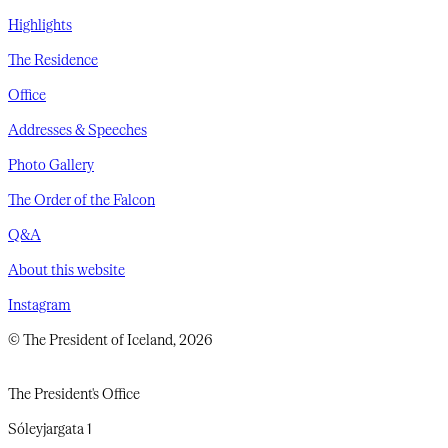
Highlights
The Residence
Office
Addresses & Speeches
Photo Gallery
The Order of the Falcon
Q&A
About this website
Instagram
© The President of Iceland, 2026
The President's Office
Sóleyjargata 1