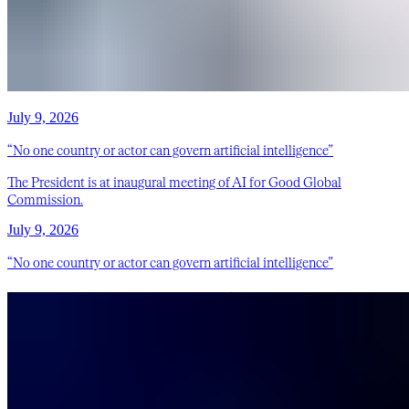
July 9, 2026
“No one country or actor can govern artificial intelligence”
The President is at inaugural meeting of AI for Good Global
Commission.
July 9, 2026
“No one country or actor can govern artificial intelligence”