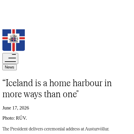
Search
News​​​​‌ ‍ ​‍​‍‌‍ ‌ ​‍‌‍‍‌‌‍‌ ‌‍‍‌‌‍ ‍​‍​‍​ ‍‍​‍​‍‌ ​ ‌‍​‌‌‍ ‍‌‍‍‌‌ ‌​‌ ‍‌​‍ ‍‌‍‍‌‌‍ ​‍​‍​‍ ​​‍​‍‌‍‍​‌ ​‍‌‍‌‌‌‍‌‍​‍​‍​ ‍‍​‍​‍‌‍‍​‌ ‌​‌ ‌​‌ ​​‌ ​ ​‍ ​‍ ‌‍‌‍‌‍ ‌ ​‍‌ ​ ‌‍‌‌‌ ‌​‌‍‍‌​‍ ‌‌‍‍‌‌ ​ ‌‍ ​‌‍​‌‌‍ ‍‌‍‌​‌ ​ ​‍ ‍‌ ‌‍‌‍‌‌‌ ​‍‌‍​ ‌‍‌‌‌‍ ​​‍ ‍‌‍​‌‌ ​​‌ ​​​‍ ‌ ​ ‌ ‌​‌ ‌‌‌‍‌​‌‍‍‌‌‍ ​‍ ‌‍‍‌‌‍ ‍‌ ‌​‌‍‌‌‌‍ ‍‌ ‌​​‍ ‌‍‌‌‌‍‌​‌‍‍‌‌ ‌​​‍ ‌‍ ‌‌‍ ‌‍‌​‌‍‌‌​ ‌‌ ​​‌ ​‍‌‍‌‌‌ ​ ‌‍‌‌‌‍ ‍‌ ‌​‌‍​‌‌ ‌​‌‍‍‌‌‍ ‌‍ ‍​ ‍ ‌‍‍‌‌‍‌​​ ‌‌‍​‌‌‍‌‍​ ‌‍‌‍‌‌​ ‌‌‌‍​ ​ ​​​ ‌ ​‍ ‌‌‍​ ​ ‌‍‌‍‌‌​ ‍‌​‍ ‌​ ‌​​ ‌‍​ ‍‌​ ​ ​‍ ‌​ ‍‌​ ​ ​ ​​‌‍‌‌​‍ ‌​ ‍‌​ ​‌​ ​​‌‍‌​‌‍‌‌‌‍‌‌​ ‌‍‌‍‌‌​ ​ ‌‍‌‍‌‍​ ​ ‌‍​ ‍ ‌ ‌​‌ ‍‌‌ ​​‌‍‌‌​ ‌‌ ‌​‌‍​‌‌‍‌ ​ ‍ ‌ ​​‌‍​‌‌ ‌​‌‍‍​​ ‌‌ ‌​‌‍‍‌‌ ‌​‌‍ ​‌‍‌‌‌​‌‌‌‍ ‍​ ‌‍​‍‌‍​‌‌ ​ ‌‍‌‌‌‌‌‌‌ ​‍‌‍ ​​ ‌‌‍‍​‌ ‌​‌ ‌​‌ ​​‌ ​ ​‍‌‌​ ​‍‌​‌‍​‍‌‌​ ​‍‌​‌‍‌‍‌‍‌‍ ‌ ​‍‌ ​ ‌‍‌‌‌ ‌​‌‍‍‌​‍ ‌‌‍‍‌‌ ​ ‌‍ ​‌‍​‌‌‍ ‍‌‍‌​‌ ​ ​‍ ‍‌ ‌‍‌‍‌‌‌ ​‍‌‍​ ‌‍‌‌‌‍ ​​‍ ‍‌‍​‌‌ ​​‌ ​​​‍‌‌​ ​‍‌​‌‍‌ ​ ‌ ‌​‌ ‌‌‌‍‌​‌‍‍‌‌‍ ​‍‌‍‌‍‍‌‌‍‌​​ ‌‌‍​‌‌‍‌‍​ ‌‍‌‍‌‌​ ‌‌‌‍​ ​ ​​​ ‌ ​‍ ‌‌‍​ ​ ‌‍‌‍‌‌​ ‍‌​‍ ‌​ ‌​​ ‌‍​ ‍‌​ ​ ​‍ ‌​ ‍‌​ ​ ​ ​​‌‍‌‌​‍ ‌​ ‍‌​ ​‌​ ​​‌‍‌​‌‍‌‌‌‍‌‌​ ‌‍‌‍‌‌​ ​ ‌‍‌‍‌‍​ ​ ‌‍​‍‌‍‌ ‌​‌ ‍‌‌ ​​‌‍‌‌​ ‌‌ ‌​‌‍​‌‌‍‌ ​‍‌‍‌ ​​‌‍​‌‌ ‌​‌‍‍​​ ‌‌ ‌​‌‍‍‌‌ ‌​‌‍ ​‌‍‌‌‌​‌‌‌‍ ‍​‍‌‍‌ ​​‌‍‌‌‌ ​‍‌ ​ ‌ ​​‌‍‌‌‌‍​ ‌ ‌​‌‍‍‌‌ ‌‍‌‍‌‌​ ‌‌ ​​‌ ‌‌‌‍​‍‌‍ ​‌‍‍‌‌ ​ ‌‍‍​‌‍‌‌‌‍‌​​‍​‍‌ ‌
“Iceland is a home harbour in
more ways than one"​​​​‌ ‍ ​‍​‍‌‍ ‌ ​‍‌‍‍‌‌‍‌ ‌‍‍‌‌‍ ‍​‍​‍​ ‍‍​‍​‍‌ ​ ‌‍​‌‌‍ ‍‌‍‍‌‌ ‌​‌ ‍‌​‍ ‍‌‍‍‌‌‍ ​‍​‍​‍ ​​‍​‍‌‍‍​‌ ​‍‌‍‌‌‌‍‌‍​‍​‍​ ‍‍​‍​‍‌‍‍​‌ ‌​‌ ‌​‌ ​​‌ ​ ​‍ ​‍ ‌‍‌‍‌‍ ‌ ​‍‌ ​ ‌‍‌‌‌ ‌​‌‍‍‌​‍ ‌‌‍‍‌‌ ​ ‌‍ ​‌‍​‌‌‍ ‍‌‍‌​‌ ​ ​‍ ‍‌ ‌‍‌‍‌‌‌ ​‍‌‍​ ‌‍‌‌‌‍ ​​‍ ‍‌‍​‌‌ ​​‌ ​​​‍ ‌ ​ ‌ ‌​‌ ‌‌‌‍‌​‌‍‍‌‌‍ ​‍ ‌‍‍‌‌‍ ‍‌ ‌​‌‍‌‌‌‍ ‍‌ ‌​​‍ ‌‍‌‌‌‍‌​‌‍‍‌‌ ‌​​‍ ‌‍ ‌‌‍ ‌‍‌​‌‍‌‌​ ‌‌ ​​‌ ​‍‌‍‌‌‌ ​ ‌‍‌‌‌‍ ‍‌ ‌​‌‍​‌‌ ‌​‌‍‍‌‌‍ ‌‍ ‍​ ‍ ‌‍‍‌‌‍‌​​ ‌​ ‌ ​ ‌‍​ ​​​ ​ ​ ‌‍‌‍‌‌‌‍​‍‌‍​‌​‍ ‌​ ​ ​ ​ ‌‍​‌‌‍‌‍​‍ ‌​ ‌​‌‍​‌‌‍‌‌​ ‌‌​‍ ‌​ ‍‌​ ​‌‌‍​‌​ ‍​​‍ ‌‌‍‌​​ ‌ ​ ​‍​ ‍​​ ‌‍​ ​‌‌‍‌​​ ​ ​ ​‍​ ​‍​ ‍​‌‍​ ​ ‍ ‌ ‌​‌ ‍‌‌ ​​‌‍‌‌​ ‌‌‍ ‍‌‍‌‌‌ ‌ ‌ ​ ​ ‍ ‌ ​​‌‍​‌‌ ‌​‌‍‍​​ ‌‌ ‌​‌‍‍‌‌ ‌​‌‍ ​‌‍‌‌​ ‌‍​‍‌‍​‌‌ ​ ‌‍‌‌‌‌‌‌‌ ​‍‌‍ ​​ ‌‌‍‍​‌ ‌​‌ ‌​‌ ​​‌ ​ ​‍‌‌​ ​‍‌​‌‍​‍‌‌​ ​‍‌​‌‍‌‍‌‍‌‍ ‌ ​‍‌ ​ ‌‍‌‌‌ ‌​‌‍‍‌​‍ ‌‌‍‍‌‌ ​ ‌‍ ​‌‍​‌‌‍ ‍‌‍‌​‌ ​ ​‍ ‍‌ ‌‍‌‍‌‌‌ ​‍‌‍​ ‌‍‌‌‌‍ ​​‍ ‍‌‍​‌‌ ​​‌ ​​​‍‌‌​ ​‍‌​‌‍‌ ​ ‌ ‌​‌ ‌‌‌‍‌​‌‍‍‌‌‍ ​‍‌‍‌‍‍‌‌‍‌​​ ‌​ ‌ ​ ‌‍​ ​​​ ​ ​ ‌‍‌‍‌‌‌‍​‍‌‍​‌​‍ ‌​ ​ ​ ​ ‌‍​‌‌‍‌‍​‍ ‌​ ‌​‌‍​‌‌‍‌‌​ ‌‌​‍ ‌​ ‍‌​ ​‌‌‍​‌​ ‍​​‍ ‌‌‍‌​​ ‌ ​ ​‍​ ‍​​ ‌‍​ ​‌‌‍‌​​ ​ ​ ​‍​ ​‍​ ‍​‌‍​ ​‍‌‍‌ ‌​‌ ‍‌‌ ​​‌‍‌‌​ ‌‌‍ ‍‌‍‌‌‌ ‌ ‌ ​ ​‍‌‍‌ ​​‌‍​‌‌ ‌​‌‍‍​​ ‌‌ ‌​‌‍‍‌‌ ‌​‌‍ ​‌‍‌‌​‍‌‍‌ ​​‌‍‌‌‌ ​‍‌ ​ ‌ ​​‌‍‌‌‌‍​ ‌ ‌​‌‍‍‌‌ ‌‍‌‍‌‌​ ‌‌ ​​‌ ‌‌‌‍​‍‌‍ ​‌‍‍‌‌ ​ ‌‍‍​‌‍‌‌‌‍‌​​‍​‍‌ ‌
June 17, 2026
Photo: RÚV.​​​​‌ ‍ ​‍​‍‌‍ ‌ ​‍‌‍‍‌‌‍‌ ‌‍‍‌‌‍ ‍​‍​‍​ ‍‍​‍​‍‌ ​ ‌‍​‌‌‍ ‍‌‍‍‌‌ ‌​‌ ‍‌​‍ ‍‌‍‍‌‌‍ ​‍​‍​‍ ​​‍​‍‌‍‍​‌ ​‍‌‍‌‌‌‍‌‍​‍​‍​ ‍‍​‍​‍‌‍‍​‌ ‌​‌ ‌​‌ ​​‌ ​ ​‍ ​‍ ‌‍‌‍‌‍ ‌ ​‍‌ ​ ‌‍‌‌‌ ‌​‌‍‍‌​‍ ‌‌‍‍‌‌ ​ ‌‍ ​‌‍​‌‌‍ ‍‌‍‌​‌ ​ ​‍ ‍‌ ‌‍‌‍‌‌‌ ​‍‌‍​ ‌‍‌‌‌‍ ​​‍ ‍‌‍​‌‌ ​​‌ ​​​‍ ‌ ​ ‌ ‌​‌ ‌‌‌‍‌​‌‍‍‌‌‍ ​‍ ‌‍‍‌‌‍ ‍‌ ‌​‌‍‌‌‌‍ ‍‌ ‌​​‍ ‌‍‌‌‌‍‌​‌‍‍‌‌ ‌​​‍ ‌‍ ‌‌‍ ‌‍‌​‌‍‌‌​ ‌‌ ​​‌ ​‍‌‍‌‌‌ ​ ‌‍‌‌‌‍ ‍‌ ‌​‌‍​‌‌ ‌​‌‍‍‌‌‍ ‌‍ ‍​ ‍ ‌‍‍‌‌‍‌​​ ‌​ ‌ ​ ‌‍​ ​​​ ​ ​ ‌‍‌‍‌‌‌‍​‍‌‍​‌​‍ ‌​ ​ ​ ​ ‌‍​‌‌‍‌‍​‍ ‌​ ‌​‌‍​‌‌‍‌‌​ ‌‌​‍ ‌​ ‍‌​ ​‌‌‍​‌​ ‍​​‍ ‌‌‍‌​​ ‌ ​ ​‍​ ‍​​ ‌‍​ ​‌‌‍‌​​ ​ ​ ​‍​ ​‍​ ‍​‌‍​ ​ ‍ ‌ ‌​‌ ‍‌‌ ​​‌‍‌‌​ ‌‌‍ ‍‌‍‌‌‌ ‌ ‌ ​ ​ ‍ ‌ ​​‌‍​‌‌ ‌​‌‍‍​​ ‌‌‍‍‌‌‍ ‌‌‍​‌‌‍‌ ‌‍‌‌‌​​ ‌ ​‍‌‍‌‌‌‍‌​‌‍‍‌‌ ‌​‌ ​ ​ ‌‍​‍‌‍​‌‌ ​ ‌‍‌‌‌‌‌‌‌ ​‍‌‍ ​​ ‌‌‍‍​‌ ‌​‌ ‌​‌ ​​‌ ​ ​‍‌‌​ ​‍‌​‌‍​‍‌‌​ ​‍‌​‌‍‌‍‌‍‌‍ ‌ ​‍‌ ​ ‌‍‌‌‌ ‌​‌‍‍‌​‍ ‌‌‍‍‌‌ ​ ‌‍ ​‌‍​‌‌‍ ‍‌‍‌​‌ ​ ​‍ ‍‌ ‌‍‌‍‌‌‌ ​‍‌‍​ ‌‍‌‌‌‍ ​​‍ ‍‌‍​‌‌ ​​‌ ​​​‍‌‌​ ​‍‌​‌‍‌ ​ ‌ ‌​‌ ‌‌‌‍‌​‌‍‍‌‌‍ ​‍‌‍‌‍‍‌‌‍‌​​ ‌​ ‌ ​ ‌‍​ ​​​ ​ ​ ‌‍‌‍‌‌‌‍​‍‌‍​‌​‍ ‌​ ​ ​ ​ ‌‍​‌‌‍‌‍​‍ ‌​ ‌​‌‍​‌‌‍‌‌​ ‌‌​‍ ‌​ ‍‌​ ​‌‌‍​‌​ ‍​​‍ ‌‌‍‌​​ ‌ ​ ​‍​ ‍​​ ‌‍​ ​‌‌‍‌​​ ​ ​ ​‍​ ​‍​ ‍​‌‍​ ​‍‌‍‌ ‌​‌ ‍‌‌ ​​‌‍‌‌​ ‌‌‍ ‍‌‍‌‌‌ ‌ ‌ ​ ​‍‌‍‌ ​​‌‍​‌‌ ‌​‌‍‍​​ ‌‌‍‍‌‌‍ ‌‌‍​‌‌‍‌ ‌‍‌‌‌​​ ‌ ​‍‌‍‌‌‌‍‌​‌‍‍‌‌ ‌​‌ ​ ​‍‌‍‌ ​​‌‍‌‌‌ ​‍‌ ​ ‌ ​​‌‍‌‌‌‍​ ‌ ‌​‌‍‍‌‌ ‌‍‌‍‌‌​ ‌‌ ​​‌ ‌‌‌‍​‍‌‍ ​‌‍‍‌‌ ​ ‌‍‍​‌‍‌‌‌‍‌​​‍​‍‌ ‌
The President delivers ceremonial address at Austurvöllur.​​​​‌ ‍ ​‍​‍‌‍ ‌ ​‍‌‍‍‌‌‍‌ ‌‍‍‌‌‍ ‍​‍​‍​ ‍‍​‍​‍‌ ​ ‌‍​‌‌‍ ‍‌‍‍‌‌ ‌​‌ ‍‌​‍ ‍‌‍‍‌‌‍ ​‍​‍​‍ ​​‍​‍‌‍‍​‌ ​‍‌‍‌‌‌‍‌‍​‍​‍​ ‍‍​‍​‍‌‍‍​‌ ‌​‌ ‌​‌ ​​‌ ​ ​‍ ​‍ ‌‍‌‍‌‍ ‌ ​‍‌ ​ ‌‍‌‌‌ ‌​‌‍‍‌​‍ ‌‌‍‍‌‌ ​ ‌‍ ​‌‍​‌‌‍ ‍‌‍‌​‌ ​ ​‍ ‍‌ ‌‍‌‍‌‌‌ ​‍‌‍​ ‌‍‌‌‌‍ ​​‍ ‍‌‍​‌‌ ​​‌ ​​​‍ ‌ ​ ‌ ‌​‌ ‌‌‌‍‌​‌‍‍‌‌‍ ​‍ ‌‍‍‌‌‍ ‍‌ ‌​‌‍‌‌‌‍ ‍‌ ‌​​‍ ‌‍‌‌‌‍‌​‌‍‍‌‌ ‌​​‍ ‌‍ ‌‌‍ ‌‍‌​‌‍‌‌​ ‌‌ ​​‌ ​‍‌‍‌‌‌ ​ ‌‍‌‌‌‍ ‍‌ ‌​‌‍​‌‌ ‌​‌‍‍‌‌‍ ‌‍ ‍​ ‍ ‌‍‍‌‌‍‌​​ ‌​ ‌ ​ ‌‍​ ​​​ ​ ​ ‌‍‌‍‌‌‌‍​‍‌‍​‌​‍ ‌​ ​ ​ ​ ‌‍​‌‌‍‌‍​‍ ‌​ ‌​‌‍​‌‌‍‌‌​ ‌‌​‍ ‌​ ‍‌​ ​‌‌‍​‌​ ‍​​‍ ‌‌‍‌​​ ‌ ​ ​‍​ ‍​​ ‌‍​ ​‌‌‍‌​​ ​ ​ ​‍​ ​‍​ ‍​‌‍​ ​ ‍ ‌ ‌​‌ ‍‌‌ ​​‌‍‌‌​ ‌‌‍ ‍‌‍‌‌‌ ‌ ‌ ​ ​ ‍ ‌ ​​‌‍​‌‌ ‌​‌‍‍​​ ‌‌‍‌​‌‍‌‌‌ ​ ‌‍​ ‌ ​‍‌‍‍‌‌ ​​‌ ‌​‌‍‍‌‌‍ ‌‍ ‍​ ‌‍​‍‌‍​‌‌ ​ ‌‍‌‌‌‌‌‌‌ ​‍‌‍ ​​ ‌‌‍‍​‌ ‌​‌ ‌​‌ ​​‌ ​ ​‍‌‌​ ​‍‌​‌‍​‍‌‌​ ​‍‌​‌‍‌‍‌‍‌‍ ‌ ​‍‌ ​ ‌‍‌‌‌ ‌​‌‍‍‌​‍ ‌‌‍‍‌‌ ​ ‌‍ ​‌‍​‌‌‍ ‍‌‍‌​‌ ​ ​‍ ‍‌ ‌‍‌‍‌‌‌ ​‍‌‍​ ‌‍‌‌‌‍ ​​‍ ‍‌‍​‌‌ ​​‌ ​​​‍‌‌​ ​‍‌​‌‍‌ ​ ‌ ‌​‌ ‌‌‌‍‌​‌‍‍‌‌‍ ​‍‌‍‌‍‍‌‌‍‌​​ ‌​ ‌ ​ ‌‍​ ​​​ ​ ​ ‌‍‌‍‌‌‌‍​‍‌‍​‌​‍ ‌​ ​ ​ ​ ‌‍​‌‌‍‌‍​‍ ‌​ ‌​‌‍​‌‌‍‌‌​ ‌‌​‍ ‌​ ‍‌​ ​‌‌‍​‌​ ‍​​‍ ‌‌‍‌​​ ‌ ​ ​‍​ ‍​​ ‌‍​ ​‌‌‍‌​​ ​ ​ ​‍​ ​‍​ ‍​‌‍​ ​‍‌‍‌ ‌​‌ ‍‌‌ ​​‌‍‌‌​ ‌‌‍ ‍‌‍‌‌‌ ‌ ‌ ​ ​‍‌‍‌ ​​‌‍​‌‌ ‌​‌‍‍​​ ‌‌‍‌​‌‍‌‌‌ ​ ‌‍​ ‌ ​‍‌‍‍‌‌ ​​‌ ‌​‌‍‍‌‌‍ ‌‍ ‍​‍‌‍‌ ​​‌‍‌‌‌ ​‍‌ ​ ‌ ​​‌‍‌‌‌‍​ ‌ ‌​‌‍‍‌‌ ‌‍‌‍‌‌​ ‌‌ ​​‌ ‌‌‌‍​‍‌‍ ​‌‍‍‌‌ ​ ‌‍‍​‌‍‌‌‌‍‌​​‍​‍‌ ‌