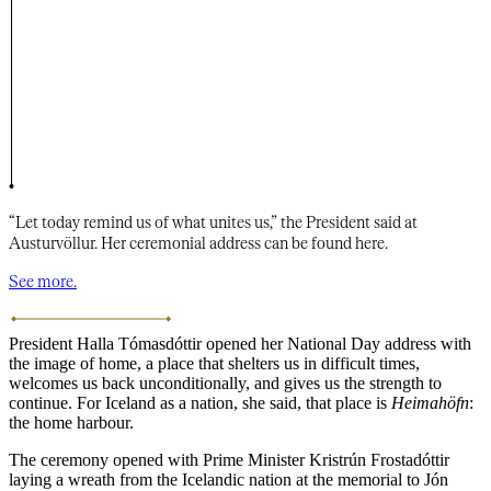
“Let today remind us of what unites us,” the President said at
Austurvöllur. Her ceremonial address can be found here.​​​​‌ ‍ ​‍​‍‌‍ ‌ ​‍‌‍‍‌‌‍‌ ‌‍‍‌‌‍ ‍​‍​‍​ ‍‍​‍​‍‌ ​ ‌‍​‌‌‍ ‍‌‍‍‌‌ ‌​‌ ‍‌​‍ ‍‌‍‍‌‌‍ ​‍​‍​‍ ​​‍​‍‌‍‍​‌ ​‍‌‍‌‌‌‍‌‍​‍​‍​ ‍‍​‍​‍‌‍‍​‌ ‌​‌ ‌​‌ ​​‌ ​ ​‍ ​‍ ‌‍‌‍‌‍ ‌ ​‍‌ ​ ‌‍‌‌‌ ‌​‌‍‍‌​‍ ‌‌‍‍‌‌ ​ ‌‍ ​‌‍​‌‌‍ ‍‌‍‌​‌ ​ ​‍ ‍‌ ‌‍‌‍‌‌‌ ​‍‌‍​ ‌‍‌‌‌‍ ​​‍ ‍‌‍​‌‌ ​​‌ ​​​‍ ‌ ​ ‌ ‌​‌ ‌‌‌‍‌​‌‍‍‌‌‍ ​‍ ‌‍‍‌‌‍ ‍‌ ‌​‌‍‌‌‌‍ ‍‌ ‌​​‍ ‌‍‌‌‌‍‌​‌‍‍‌‌ ‌​​‍ ‌‍ ‌‌‍ ‌‍‌​‌‍‌‌​ ‌‌ ​​‌ ​‍‌‍‌‌‌ ​ ‌‍‌‌‌‍ ‍‌ ‌​‌‍​‌‌ ‌​‌‍‍‌‌‍ ‌‍ ‍​ ‍ ‌‍‍‌‌‍‌​​ ‌​ ‌ ​ ‌‍​ ​​​ ​ ​ ‌‍‌‍‌‌‌‍​‍‌‍​‌​‍ ‌​ ​ ​ ​ ‌‍​‌‌‍‌‍​‍ ‌​ ‌​‌‍​‌‌‍‌‌​ ‌‌​‍ ‌​ ‍‌​ ​‌‌‍​‌​ ‍​​‍ ‌‌‍‌​​ ‌ ​ ​‍​ ‍​​ ‌‍​ ​‌‌‍‌​​ ​ ​ ​‍​ ​‍​ ‍​‌‍​ ​ ‍ ‌ ‌​‌ ‍‌‌ ​​‌‍‌‌​ ‌‌‍ ‍‌‍‌‌‌ ‌ ‌ ​ ​ ‍ ‌ ​​‌‍​‌‌ ‌​‌‍‍​​ ‌‌ ​​‌‍​‌‌‍‌ ‌‍‌‌‌​​‍‌ ‌‌‌‍‍‌‌‍ ​‌‍‌​‌‍‌‌‌ ​‍​‍‌‌​ ‌‌‌​​‍‌‌ ‌‍‍ ‌‍‌‌‌ ‍‌​‍‌‌​ ​ ‌​‌​​‍‌‌​ ​ ‌​‌​​‍‌‌​ ​‍​ ​‍​ ‌‍‌‍​ ‌‍​‍​ ‍​​ ‌‌​ ‌ ​ ​ ​ ‍​‌‍​‍‌‍​‍​ ​‍​ ‍​​‍‌‌​ ​‍​ ​‍​‍‌‌​ ‌‌‌​‌​​‍ ‍‌‍​ ‌‍​‌‌‍ ​‌‍ ​‌‌‌​‌‍ ‌​​‌‌‍​ ‌ ‌​‌‍‍‌‌‍ ‌‍ ‍​‍ ‍‌‍‌​‌‍‌‌‌ ​ ‌‍​ ‌ ​‍‌‍‍‌‌ ​​‌ ‌​‌‍‍‌‌‍ ‌‍ ‍​ ‌‍​‍‌‍​‌‌ ​ ‌‍‌‌‌‌‌‌‌ ​‍‌‍ ​​ ‌‌‍‍​‌ ‌​‌ ‌​‌ ​​‌ ​ ​‍‌‌​ ​‍‌​‌‍​‍‌‌​ ​‍‌​‌‍‌‍‌‍‌‍ ‌ ​‍‌ ​ ‌‍‌‌‌ ‌​‌‍‍‌​‍ ‌‌‍‍‌‌ ​ ‌‍ ​‌‍​‌‌‍ ‍‌‍‌​‌ ​ ​‍ ‍‌ ‌‍‌‍‌‌‌ ​‍‌‍​ ‌‍‌‌‌‍ ​​‍ ‍‌‍​‌‌ ​​‌ ​​​‍‌‌​ ​‍‌​‌‍‌ ​ ‌ ‌​‌ ‌‌‌‍‌​‌‍‍‌‌‍ ​‍‌‍‌‍‍‌‌‍‌​​ ‌​ ‌ ​ ‌‍​ ​​​ ​ ​ ‌‍‌‍‌‌‌‍​‍‌‍​‌​‍ ‌​ ​ ​ ​ ‌‍​‌‌‍‌‍​‍ ‌​ ‌​‌‍​‌‌‍‌‌​ ‌‌​‍ ‌​ ‍‌​ ​‌‌‍​‌​ ‍​​‍ ‌‌‍‌​​ ‌ ​ ​‍​ ‍​​ ‌‍​ ​‌‌‍‌​​ ​ ​ ​‍​ ​‍​ ‍​‌‍​ ​‍‌‍‌ ‌​‌ ‍‌‌ ​​‌‍‌‌​ ‌‌‍ ‍‌‍‌‌‌ ‌ ‌ ​ ​‍‌‍‌ ​​‌‍​‌‌ ‌​‌‍‍​​ ‌‌ ​​‌‍​‌‌‍‌ ‌‍‌‌‌​​‍‌ ‌‌‌‍‍‌‌‍ ​‌‍‌​‌‍‌‌‌ ​‍​‍‌‌​ ‌‌‌​​‍‌‌ ‌‍‍ ‌‍‌‌‌ ‍‌​‍‌‌​ ​ ‌​‌​​‍‌‌​ ​ ‌​‌​​‍‌‌​ ​‍​ ​‍​ ‌‍‌‍​ ‌‍​‍​ ‍​​ ‌‌​ ‌ ​ ​ ​ ‍​‌‍​‍‌‍​‍​ ​‍​ ‍​​‍‌‌​ ​‍​ ​‍​‍‌‌​ ‌‌‌​‌​​‍ ‍‌‍​ ‌‍​‌‌‍ ​‌‍ ​‌‌‌​‌‍ ‌​​‌‌‍​ ‌ ‌​‌‍‍‌‌‍ ‌‍ ‍​‍ ‍‌‍‌​‌‍‌‌‌ ​ ‌‍​ ‌ ​‍‌‍‍‌‌ ​​‌ ‌​‌‍‍‌‌‍ ‌‍ ‍​‍‌‍‌ ​​‌‍‌‌‌ ​‍‌ ​ ‌ ​​‌‍‌‌‌‍​ ‌ ‌​‌‍‍‌‌ ‌‍‌‍‌‌​ ‌‌ ​​‌ ‌‌‌‍​‍‌‍ ​‌‍‍‌‌ ​ ‌‍‍​‌‍‌‌‌‍‌​​‍​‍‌ ‌
See more.​​​​‌ ‍ ​‍​‍‌‍ ‌ ​‍‌‍‍‌‌‍‌ ‌‍‍‌‌‍ ‍​‍​‍​ ‍‍​‍​‍‌ ​ ‌‍​‌‌‍ ‍‌‍‍‌‌ ‌​‌ ‍‌​‍ ‍‌‍‍‌‌‍ ​‍​‍​‍ ​​‍​‍‌‍‍​‌ ​‍‌‍‌‌‌‍‌‍​‍​‍​ ‍‍​‍​‍‌‍‍​‌ ‌​‌ ‌​‌ ​​‌ ​ ​‍ ​‍ ‌‍‌‍‌‍ ‌ ​‍‌ ​ ‌‍‌‌‌ ‌​‌‍‍‌​‍ ‌‌‍‍‌‌ ​ ‌‍ ​‌‍​‌‌‍ ‍‌‍‌​‌ ​ ​‍ ‍‌ ‌‍‌‍‌‌‌ ​‍‌‍​ ‌‍‌‌‌‍ ​​‍ ‍‌‍​‌‌ ​​‌ ​​​‍ ‌ ​ ‌ ‌​‌ ‌‌‌‍‌​‌‍‍‌‌‍ ​‍ ‌‍‍‌‌‍ ‍‌ ‌​‌‍‌‌‌‍ ‍‌ ‌​​‍ ‌‍‌‌‌‍‌​‌‍‍‌‌ ‌​​‍ ‌‍ ‌‌‍ ‌‍‌​‌‍‌‌​ ‌‌ ​​‌ ​‍‌‍‌‌‌ ​ ‌‍‌‌‌‍ ‍‌ ‌​‌‍​‌‌ ‌​‌‍‍‌‌‍ ‌‍ ‍​ ‍ ‌‍‍‌‌‍‌​​ ‌​ ‌ ​ ‌‍​ ​​​ ​ ​ ‌‍‌‍‌‌‌‍​‍‌‍​‌​‍ ‌​ ​ ​ ​ ‌‍​‌‌‍‌‍​‍ ‌​ ‌​‌‍​‌‌‍‌‌​ ‌‌​‍ ‌​ ‍‌​ ​‌‌‍​‌​ ‍​​‍ ‌‌‍‌​​ ‌ ​ ​‍​ ‍​​ ‌‍​ ​‌‌‍‌​​ ​ ​ ​‍​ ​‍​ ‍​‌‍​ ​ ‍ ‌ ‌​‌ ‍‌‌ ​​‌‍‌‌​ ‌‌‍ ‍‌‍‌‌‌ ‌ ‌ ​ ​ ‍ ‌ ​​‌‍​‌‌ ‌​‌‍‍​​ ‌‌ ​​‌‍​‌‌‍‌ ‌‍‌‌‌​​‍‌ ‌‌‌‍‍‌‌‍ ​‌‍‌​‌‍‌‌‌ ​‍​‍‌‌​ ‌‌‌​​‍‌‌ ‌‍‍ ‌‍‌‌‌ ‍‌​‍‌‌​ ​ ‌​‌​​‍‌‌​ ​ ‌​‌​​‍‌‌​ ​‍​ ​‍​ ‌‍‌‍​ ‌‍​‍​ ‍​​ ‌‌​ ‌ ​ ​ ​ ‍​‌‍​‍‌‍​‍​ ​‍​ ‍​​‍‌‌​ ​‍​ ​‍​‍‌‌​ ‌‌‌​‌​​‍ ‍‌‍​ ‌‍​‌‌‍ ​‌‍ ​‌‌‌​‌‍ ‌​​‌‌‍​ ‌ ‌​‌‍‍‌‌‍ ‌‍ ‍​‍ ‍‌‍​ ‌ ‌​‌‍​‌​‍ ‍‌‍ ‍‌‍​‌‌‍ ‌‌‍‌‌​ ‌‍​‍‌‍​‌‌ ​ ‌‍‌‌‌‌‌‌‌ ​‍‌‍ ​​ ‌‌‍‍​‌ ‌​‌ ‌​‌ ​​‌ ​ ​‍‌‌​ ​‍‌​‌‍​‍‌‌​ ​‍‌​‌‍‌‍‌‍‌‍ ‌ ​‍‌ ​ ‌‍‌‌‌ ‌​‌‍‍‌​‍ ‌‌‍‍‌‌ ​ ‌‍ ​‌‍​‌‌‍ ‍‌‍‌​‌ ​ ​‍ ‍‌ ‌‍‌‍‌‌‌ ​‍‌‍​ ‌‍‌‌‌‍ ​​‍ ‍‌‍​‌‌ ​​‌ ​​​‍‌‌​ ​‍‌​‌‍‌ ​ ‌ ‌​‌ ‌‌‌‍‌​‌‍‍‌‌‍ ​‍‌‍‌‍‍‌‌‍‌​​ ‌​ ‌ ​ ‌‍​ ​​​ ​ ​ ‌‍‌‍‌‌‌‍​‍‌‍​‌​‍ ‌​ ​ ​ ​ ‌‍​‌‌‍‌‍​‍ ‌​ ‌​‌‍​‌‌‍‌‌​ ‌‌​‍ ‌​ ‍‌​ ​‌‌‍​‌​ ‍​​‍ ‌‌‍‌​​ ‌ ​ ​‍​ ‍​​ ‌‍​ ​‌‌‍‌​​ ​ ​ ​‍​ ​‍​ ‍​‌‍​ ​‍‌‍‌ ‌​‌ ‍‌‌ ​​‌‍‌‌​ ‌‌‍ ‍‌‍‌‌‌ ‌ ‌ ​ ​‍‌‍‌ ​​‌‍​‌‌ ‌​‌‍‍​​ ‌‌ ​​‌‍​‌‌‍‌ ‌‍‌‌‌​​‍‌ ‌‌‌‍‍‌‌‍ ​‌‍‌​‌‍‌‌‌ ​‍​‍‌‌​ ‌‌‌​​‍‌‌ ‌‍‍ ‌‍‌‌‌ ‍‌​‍‌‌​ ​ ‌​‌​​‍‌‌​ ​ ‌​‌​​‍‌‌​ ​‍​ ​‍​ ‌‍‌‍​ ‌‍​‍​ ‍​​ ‌‌​ ‌ ​ ​ ​ ‍​‌‍​‍‌‍​‍​ ​‍​ ‍​​‍‌‌​ ​‍​ ​‍​‍‌‌​ ‌‌‌​‌​​‍ ‍‌‍​ ‌‍​‌‌‍ ​‌‍ ​‌‌‌​‌‍ ‌​​‌‌‍​ ‌ ‌​‌‍‍‌‌‍ ‌‍ ‍​‍ ‍‌‍​ ‌ ‌​‌‍​‌​‍ ‍‌‍ ‍‌‍​‌‌‍ ‌‌‍‌‌​‍‌‍‌ ​​‌‍‌‌‌ ​‍‌ ​ ‌ ​​‌‍‌‌‌‍​ ‌ ‌​‌‍‍‌‌ ‌‍‌‍‌‌​ ‌‌ ​​‌ ‌‌‌‍​‍‌‍ ​‌‍‍‌‌ ​ ‌‍‍​‌‍‌‌‌‍‌​​‍​‍‌ ‌
President Halla Tómasdóttir opened her National Day address with
the image of home, a place that shelters us in difficult times,
welcomes us back unconditionally, and gives us the strength to
continue. For Iceland as a nation, she said, that place is ​​​​‌ ‍ ​‍​‍‌‍ ‌ ​‍‌‍‍‌‌‍‌ ‌‍‍‌‌‍ ‍​‍​‍​ ‍‍​‍​‍‌ ​ ‌‍​‌‌‍ ‍‌‍‍‌‌ ‌​‌ ‍‌​‍ ‍‌‍‍‌‌‍ ​‍​‍​‍ ​​‍​‍‌‍‍​‌ ​‍‌‍‌‌‌‍‌‍​‍​‍​ ‍‍​‍​‍‌‍‍​‌ ‌​‌ ‌​‌ ​​‌ ​ ​‍ ​‍ ‌‍‌‍‌‍ ‌ ​‍‌ ​ ‌‍‌‌‌ ‌​‌‍‍‌​‍ ‌‌‍‍‌‌ ​ ‌‍ ​‌‍​‌‌‍ ‍‌‍‌​‌ ​ ​‍ ‍‌ ‌‍‌‍‌‌‌ ​‍‌‍​ ‌‍‌‌‌‍ ​​‍ ‍‌‍​‌‌ ​​‌ ​​​‍ ‌ ​ ‌ ‌​‌ ‌‌‌‍‌​‌‍‍‌‌‍ ​‍ ‌‍‍‌‌‍ ‍‌ ‌​‌‍‌‌‌‍ ‍‌ ‌​​‍ ‌‍‌‌‌‍‌​‌‍‍‌‌ ‌​​‍ ‌‍ ‌‌‍ ‌‍‌​‌‍‌‌​ ‌‌ ​​‌ ​‍‌‍‌‌‌ ​ ‌‍‌‌‌‍ ‍‌ ‌​‌‍​‌‌ ‌​‌‍‍‌‌‍ ‌‍ ‍​ ‍ ‌‍‍‌‌‍‌​​ ‌​ ‌ ​ ‌‍​ ​​​ ​ ​ ‌‍‌‍‌‌‌‍​‍‌‍​‌​‍ ‌​ ​ ​ ​ ‌‍​‌‌‍‌‍​‍ ‌​ ‌​‌‍​‌‌‍‌‌​ ‌‌​‍ ‌​ ‍‌​ ​‌‌‍​‌​ ‍​​‍ ‌‌‍‌​​ ‌ ​ ​‍​ ‍​​ ‌‍​ ​‌‌‍‌​​ ​ ​ ​‍​ ​‍​ ‍​‌‍​ ​ ‍ ‌ ‌​‌ ‍‌‌ ​​‌‍‌‌​ ‌‌‍ ‍‌‍‌‌‌ ‌ ‌ ​ ​ ‍ ‌ ​​‌‍​‌‌ ‌​‌‍‍​​ ‌‌ ​​‌‍​‌‌‍‌ ‌‍‌‌‌​​‍‌ ‌‌‌‍‍‌‌‍ ​‌‍‌​‌‍‌‌‌ ​‍​‍‌‌​ ‌‌‌​​‍‌‌ ‌‍‍ ‌‍‌‌‌ ‍‌​‍‌‌​ ​ ‌​‌​​‍‌‌​ ​ ‌​‌​​‍‌‌​ ​‍​ ​‍​ ‌‍‌‍​ ‌‍​‍​ ‍​​ ‌‌​ ‌ ​ ​ ​ ‍​‌‍​‍‌‍​‍​ ​‍​ ‍​​‍‌‌​ ​‍​ ​‍​‍‌‌​ ‌‌‌​‌​​‍ ‍‌‍​ ‌‍ ‌‍ ‍‌ ‌​‌‍‌‌‌‍ ‍‌ ‌​​‍‌‌​ ‌‌‌​​‍‌‌ ‌‍‍ ‌‍‌‌‌ ‍‌​‍‌‌​ ​ ‌​‌​​‍‌‌​ ​ ‌​‌​​‍‌‌​ ​‍​ ​‍​ ​​​ ​‍​ ​​​ ​​​ ‌ ​ ​​​ ​ ​ ‌‌‌‍​‌​ ​‌‌‍​‌​ ‌‍​‍‌‌​ ​‍​ ​‍​‍‌‌​ ‌‌‌​‌​​‍ ‍‌‍​ ‌‍‍​‌‍‍‌‌‍ ​‌‍‌​‌ ​‍‌‍‌‌‌‍ ‍​‍‌‌​ ‌‌‌​​‍‌‌ ‌‍‍ ‌‍‌‌‌ ‍‌​‍‌‌​ ​ ‌​‌​​‍‌‌​ ​ ‌​‌​​‍‌‌​ ​‍​ ​‍​ ‌‍​ ​​​ ‌​​ ​​‌‍​‌​ ​ ‌‍‌‍​ ‌‍​ ‌ ‌‍​‍​ ‌ ‌‍​‍​‍‌‌​ ​‍​ ​‍​‍‌‌​ ‌‌‌​‌​​‍ ‍‌ ‌​‌‍‌‌‌ ‍​‌ ‌​​ ‌‍​‍‌‍​‌‌ ​ ‌‍‌‌‌‌‌‌‌ ​‍‌‍ ​​ ‌‌‍‍​‌ ‌​‌ ‌​‌ ​​‌ ​ ​‍‌‌​ ​‍‌​‌‍​‍‌‌​ ​‍‌​‌‍‌‍‌‍‌‍ ‌ ​‍‌ ​ ‌‍‌‌‌ ‌​‌‍‍‌​‍ ‌‌‍‍‌‌ ​ ‌‍ ​‌‍​‌‌‍ ‍‌‍‌​‌ ​ ​‍ ‍‌ ‌‍‌‍‌‌‌ ​‍‌‍​ ‌‍‌‌‌‍ ​​‍ ‍‌‍​‌‌ ​​‌ ​​​‍‌‌​ ​‍‌​‌‍‌ ​ ‌ ‌​‌ ‌‌‌‍‌​‌‍‍‌‌‍ ​‍‌‍‌‍‍‌‌‍‌​​ ‌​ ‌ ​ ‌‍​ ​​​ ​ ​ ‌‍‌‍‌‌‌‍​‍‌‍​‌​‍ ‌​ ​ ​ ​ ‌‍​‌‌‍‌‍​‍ ‌​ ‌​‌‍​‌‌‍‌‌​ ‌‌​‍ ‌​ ‍‌​ ​‌‌‍​‌​ ‍​​‍ ‌‌‍‌​​ ‌ ​ ​‍​ ‍​​ ‌‍​ ​‌‌‍‌​​ ​ ​ ​‍​ ​‍​ ‍​‌‍​ ​‍‌‍‌ ‌​‌ ‍‌‌ ​​‌‍‌‌​ ‌‌‍ ‍‌‍‌‌‌ ‌ ‌ ​ ​‍‌‍‌ ​​‌‍​‌‌ ‌​‌‍‍​​ ‌‌ ​​‌‍​‌‌‍‌ ‌‍‌‌‌​​‍‌ ‌‌‌‍‍‌‌‍ ​‌‍‌​‌‍‌‌‌ ​‍​‍‌‌​ ‌‌‌​​‍‌‌ ‌‍‍ ‌‍‌‌‌ ‍‌​‍‌‌​ ​ ‌​‌​​‍‌‌​ ​ ‌​‌​​‍‌‌​ ​‍​ ​‍​ ‌‍‌‍​ ‌‍​‍​ ‍​​ ‌‌​ ‌ ​ ​ ​ ‍​‌‍​‍‌‍​‍​ ​‍​ ‍​​‍‌‌​ ​‍​ ​‍​‍‌‌​ ‌‌‌​‌​​‍ ‍‌‍​ ‌‍ ‌‍ ‍‌ ‌​‌‍‌‌‌‍ ‍‌ ‌​​‍‌‌​ ‌‌‌​​‍‌‌ ‌‍‍ ‌‍‌‌‌ ‍‌​‍‌‌​ ​ ‌​‌​​‍‌‌​ ​ ‌​‌​​‍‌‌​ ​‍​ ​‍​ ​​​ ​‍​ ​​​ ​​​ ‌ ​ ​​​ ​ ​ ‌‌‌‍​‌​ ​‌‌‍​‌​ ‌‍​‍‌‌​ ​‍​ ​‍​‍‌‌​ ‌‌‌​‌​​‍ ‍‌‍​ ‌‍‍​‌‍‍‌‌‍ ​‌‍‌​‌ ​‍‌‍‌‌‌‍ ‍​‍‌‌​ ‌‌‌​​‍‌‌ ‌‍‍ ‌‍‌‌‌ ‍‌​‍‌‌​ ​ ‌​‌​​‍‌‌​ ​ ‌​‌​​‍‌‌​ ​‍​ ​‍​ ‌‍​ ​​​ ‌​​ ​​‌‍​‌​ ​ ‌‍‌‍​ ‌‍​ ‌ ‌‍​‍​ ‌ ‌‍​‍​‍‌‌​ ​‍​ ​‍​‍‌‌​ ‌‌‌​‌​​‍ ‍‌ ‌​‌‍‌‌‌ ‍​‌ ‌​​‍‌‍‌ ​​‌‍‌‌‌ ​‍‌ ​ ‌ ​​‌‍‌‌‌‍​ ‌ ‌​‌‍‍‌‌ ‌‍‌‍‌‌​ ‌‌ ​​‌ ‌‌‌‍​‍‌‍ ​‌‍‍‌‌ ​ ‌‍‍​‌‍‌‌‌‍‌​​‍​‍‌ ‌
Heimahöfn​​​​‌ ‍ ​‍​‍‌‍ ‌ ​‍‌‍‍‌‌‍‌ ‌‍‍‌‌‍ ‍​‍​‍​ ‍‍​‍​‍‌ ​ ‌‍​‌‌‍ ‍‌‍‍‌‌ ‌​‌ ‍‌​‍ ‍‌‍‍‌‌‍ ​‍​‍​‍ ​​‍​‍‌‍‍​‌ ​‍‌‍‌‌‌‍‌‍​‍​‍​ ‍‍​‍​‍‌‍‍​‌ ‌​‌ ‌​‌ ​​‌ ​ ​‍ ​‍ ‌‍‌‍‌‍ ‌ ​‍‌ ​ ‌‍‌‌‌ ‌​‌‍‍‌​‍ ‌‌‍‍‌‌ ​ ‌‍ ​‌‍​‌‌‍ ‍‌‍‌​‌ ​ ​‍ ‍‌ ‌‍‌‍‌‌‌ ​‍‌‍​ ‌‍‌‌‌‍ ​​‍ ‍‌‍​‌‌ ​​‌ ​​​‍ ‌ ​ ‌ ‌​‌ ‌‌‌‍‌​‌‍‍‌‌‍ ​‍ ‌‍‍‌‌‍ ‍‌ ‌​‌‍‌‌‌‍ ‍‌ ‌​​‍ ‌‍‌‌‌‍‌​‌‍‍‌‌ ‌​​‍ ‌‍ ‌‌‍ ‌‍‌​‌‍‌‌​ ‌‌ ​​‌ ​‍‌‍‌‌‌ ​ ‌‍‌‌‌‍ ‍‌ ‌​‌‍​‌‌ ‌​‌‍‍‌‌‍ ‌‍ ‍​ ‍ ‌‍‍‌‌‍‌​​ ‌​ ‌ ​ ‌‍​ ​​​ ​ ​ ‌‍‌‍‌‌‌‍​‍‌‍​‌​‍ ‌​ ​ ​ ​ ‌‍​‌‌‍‌‍​‍ ‌​ ‌​‌‍​‌‌‍‌‌​ ‌‌​‍ ‌​ ‍‌​ ​‌‌‍​‌​ ‍​​‍ ‌‌‍‌​​ ‌ ​ ​‍​ ‍​​ ‌‍​ ​‌‌‍‌​​ ​ ​ ​‍​ ​‍​ ‍​‌‍​ ​ ‍ ‌ ‌​‌ ‍‌‌ ​​‌‍‌‌​ ‌‌‍ ‍‌‍‌‌‌ ‌ ‌ ​ ​ ‍ ‌ ​​‌‍​‌‌ ‌​‌‍‍​​ ‌‌ ​​‌‍​‌‌‍‌ ‌‍‌‌‌​​‍‌ ‌‌‌‍‍‌‌‍ ​‌‍‌​‌‍‌‌‌ ​‍​‍‌‌​ ‌‌‌​​‍‌‌ ‌‍‍ ‌‍‌‌‌ ‍‌​‍‌‌​ ​ ‌​‌​​‍‌‌​ ​ ‌​‌​​‍‌‌​ ​‍​ ​‍​ ‌‍‌‍​ ‌‍​‍​ ‍​​ ‌‌​ ‌ ​ ​ ​ ‍​‌‍​‍‌‍​‍​ ​‍​ ‍​​‍‌‌​ ​‍​ ​‍​‍‌‌​ ‌‌‌​‌​​‍ ‍‌‍​ ‌‍ ‌‍ ‍‌ ‌​‌‍‌‌‌‍ ‍‌ ‌​​‍‌‌​ ‌‌‌​​‍‌‌ ‌‍‍ ‌‍‌‌‌ ‍‌​‍‌‌​ ​ ‌​‌​​‍‌‌​ ​ ‌​‌​​‍‌‌​ ​‍​ ​‍​ ​​​ ​‍​ ​​​ ​​​ ‌ ​ ​​​ ​ ​ ‌‌‌‍​‌​ ​‌‌‍​‌​ ‌‍​‍‌‌​ ​‍​ ​‍​‍‌‌​ ‌‌‌​‌​​‍ ‍‌‍​ ‌‍‍​‌‍‍‌‌‍ ​‌‍‌​‌ ​‍‌‍‌‌‌‍ ‍​‍‌‌​ ‌‌‌​​‍‌‌ ‌‍‍ ‌‍‌‌‌ ‍‌​‍‌‌​ ​ ‌​‌​​‍‌‌​ ​ ‌​‌​​‍‌‌​ ​‍​ ​‍​ ‌‍‌‍‌‌​ ​ ​ ​‌​ ‌ ​ ​ ‌‍‌‌‌‍‌‍‌‍​ ‌‍‌‌​ ​‌​ ‍‌​‍‌‌​ ​‍​ ​‍​‍‌‌​ ‌‌‌​‌​​‍ ‍‌ ‌​‌‍‌‌‌ ‍​‌ ‌​​ ‌‍​‍‌‍​‌‌ ​ ‌‍‌‌‌‌‌‌‌ ​‍‌‍ ​​ ‌‌‍‍​‌ ‌​‌ ‌​‌ ​​‌ ​ ​‍‌‌​ ​‍‌​‌‍​‍‌‌​ ​‍‌​‌‍‌‍‌‍‌‍ ‌ ​‍‌ ​ ‌‍‌‌‌ ‌​‌‍‍‌​‍ ‌‌‍‍‌‌ ​ ‌‍ ​‌‍​‌‌‍ ‍‌‍‌​‌ ​ ​‍ ‍‌ ‌‍‌‍‌‌‌ ​‍‌‍​ ‌‍‌‌‌‍ ​​‍ ‍‌‍​‌‌ ​​‌ ​​​‍‌‌​ ​‍‌​‌‍‌ ​ ‌ ‌​‌ ‌‌‌‍‌​‌‍‍‌‌‍ ​‍‌‍‌‍‍‌‌‍‌​​ ‌​ ‌ ​ ‌‍​ ​​​ ​ ​ ‌‍‌‍‌‌‌‍​‍‌‍​‌​‍ ‌​ ​ ​ ​ ‌‍​‌‌‍‌‍​‍ ‌​ ‌​‌‍​‌‌‍‌‌​ ‌‌​‍ ‌​ ‍‌​ ​‌‌‍​‌​ ‍​​‍ ‌‌‍‌​​ ‌ ​ ​‍​ ‍​​ ‌‍​ ​‌‌‍‌​​ ​ ​ ​‍​ ​‍​ ‍​‌‍​ ​‍‌‍‌ ‌​‌ ‍‌‌ ​​‌‍‌‌​ ‌‌‍ ‍‌‍‌‌‌ ‌ ‌ ​ ​‍‌‍‌ ​​‌‍​‌‌ ‌​‌‍‍​​ ‌‌ ​​‌‍​‌‌‍‌ ‌‍‌‌‌​​‍‌ ‌‌‌‍‍‌‌‍ ​‌‍‌​‌‍‌‌‌ ​‍​‍‌‌​ ‌‌‌​​‍‌‌ ‌‍‍ ‌‍‌‌‌ ‍‌​‍‌‌​ ​ ‌​‌​​‍‌‌​ ​ ‌​‌​​‍‌‌​ ​‍​ ​‍​ ‌‍‌‍​ ‌‍​‍​ ‍​​ ‌‌​ ‌ ​ ​ ​ ‍​‌‍​‍‌‍​‍​ ​‍​ ‍​​‍‌‌​ ​‍​ ​‍​‍‌‌​ ‌‌‌​‌​​‍ ‍‌‍​ ‌‍ ‌‍ ‍‌ ‌​‌‍‌‌‌‍ ‍‌ ‌​​‍‌‌​ ‌‌‌​​‍‌‌ ‌‍‍ ‌‍‌‌‌ ‍‌​‍‌‌​ ​ ‌​‌​​‍‌‌​ ​ ‌​‌​​‍‌‌​ ​‍​ ​‍​ ​​​ ​‍​ ​​​ ​​​ ‌ ​ ​​​ ​ ​ ‌‌‌‍​‌​ ​‌‌‍​‌​ ‌‍​‍‌‌​ ​‍​ ​‍​‍‌‌​ ‌‌‌​‌​​‍ ‍‌‍​ ‌‍‍​‌‍‍‌‌‍ ​‌‍‌​‌ ​‍‌‍‌‌‌‍ ‍​‍‌‌​ ‌‌‌​​‍‌‌ ‌‍‍ ‌‍‌‌‌ ‍‌​‍‌‌​ ​ ‌​‌​​‍‌‌​ ​ ‌​‌​​‍‌‌​ ​‍​ ​‍​ ‌‍‌‍‌‌​ ​ ​ ​‌​ ‌ ​ ​ ‌‍‌‌‌‍‌‍‌‍​ ‌‍‌‌​ ​‌​ ‍‌​‍‌‌​ ​‍​ ​‍​‍‌‌​ ‌‌‌​‌​​‍ ‍‌ ‌​‌‍‌‌‌ ‍​‌ ‌​​‍‌‍‌ ​​‌‍‌‌‌ ​‍‌ ​ ‌ ​​‌‍‌‌‌‍​ ‌ ‌​‌‍‍‌‌ ‌‍‌‍‌‌​ ‌‌ ​​‌ ‌‌‌‍​‍‌‍ ​‌‍‍‌‌ ​ ‌‍‍​‌‍‌‌‌‍‌​​‍​‍‌ ‌
:
the home harbour. ​​​​‌ ‍ ​‍​‍‌‍ ‌ ​‍‌‍‍‌‌‍‌ ‌‍‍‌‌‍ ‍​‍​‍​ ‍‍​‍​‍‌ ​ ‌‍​‌‌‍ ‍‌‍‍‌‌ ‌​‌ ‍‌​‍ ‍‌‍‍‌‌‍ ​‍​‍​‍ ​​‍​‍‌‍‍​‌ ​‍‌‍‌‌‌‍‌‍​‍​‍​ ‍‍​‍​‍‌‍‍​‌ ‌​‌ ‌​‌ ​​‌ ​ ​‍ ​‍ ‌‍‌‍‌‍ ‌ ​‍‌ ​ ‌‍‌‌‌ ‌​‌‍‍‌​‍ ‌‌‍‍‌‌ ​ ‌‍ ​‌‍​‌‌‍ ‍‌‍‌​‌ ​ ​‍ ‍‌ ‌‍‌‍‌‌‌ ​‍‌‍​ ‌‍‌‌‌‍ ​​‍ ‍‌‍​‌‌ ​​‌ ​​​‍ ‌ ​ ‌ ‌​‌ ‌‌‌‍‌​‌‍‍‌‌‍ ​‍ ‌‍‍‌‌‍ ‍‌ ‌​‌‍‌‌‌‍ ‍‌ ‌​​‍ ‌‍‌‌‌‍‌​‌‍‍‌‌ ‌​​‍ ‌‍ ‌‌‍ ‌‍‌​‌‍‌‌​ ‌‌ ​​‌ ​‍‌‍‌‌‌ ​ ‌‍‌‌‌‍ ‍‌ ‌​‌‍​‌‌ ‌​‌‍‍‌‌‍ ‌‍ ‍​ ‍ ‌‍‍‌‌‍‌​​ ‌​ ‌ ​ ‌‍​ ​​​ ​ ​ ‌‍‌‍‌‌‌‍​‍‌‍​‌​‍ ‌​ ​ ​ ​ ‌‍​‌‌‍‌‍​‍ ‌​ ‌​‌‍​‌‌‍‌‌​ ‌‌​‍ ‌​ ‍‌​ ​‌‌‍​‌​ ‍​​‍ ‌‌‍‌​​ ‌ ​ ​‍​ ‍​​ ‌‍​ ​‌‌‍‌​​ ​ ​ ​‍​ ​‍​ ‍​‌‍​ ​ ‍ ‌ ‌​‌ ‍‌‌ ​​‌‍‌‌​ ‌‌‍ ‍‌‍‌‌‌ ‌ ‌ ​ ​ ‍ ‌ ​​‌‍​‌‌ ‌​‌‍‍​​ ‌‌ ​​‌‍​‌‌‍‌ ‌‍‌‌‌​​‍‌ ‌‌‌‍‍‌‌‍ ​‌‍‌​‌‍‌‌‌ ​‍​‍‌‌​ ‌‌‌​​‍‌‌ ‌‍‍ ‌‍‌‌‌ ‍‌​‍‌‌​ ​ ‌​‌​​‍‌‌​ ​ ‌​‌​​‍‌‌​ ​‍​ ​‍​ ‌‍‌‍​ ‌‍​‍​ ‍​​ ‌‌​ ‌ ​ ​ ​ ‍​‌‍​‍‌‍​‍​ ​‍​ ‍​​‍‌‌​ ​‍​ ​‍​‍‌‌​ ‌‌‌​‌​​‍ ‍‌‍​ ‌‍ ‌‍ ‍‌ ‌​‌‍‌‌‌‍ ‍‌ ‌​​‍‌‌​ ‌‌‌​​‍‌‌ ‌‍‍ ‌‍‌‌‌ ‍‌​‍‌‌​ ​ ‌​‌​​‍‌‌​ ​ ‌​‌​​‍‌‌​ ​‍​ ​‍​ ​​​ ​‍​ ​​​ ​​​ ‌ ​ ​​​ ​ ​ ‌‌‌‍​‌​ ​‌‌‍​‌​ ‌‍​‍‌‌​ ​‍​ ​‍​‍‌‌​ ‌‌‌​‌​​‍ ‍‌‍​ ‌‍‍​‌‍‍‌‌‍ ​‌‍‌​‌ ​‍‌‍‌‌‌‍ ‍​‍‌‌​ ‌‌‌​​‍‌‌ ‌‍‍ ‌‍‌‌‌ ‍‌​‍‌‌​ ​ ‌​‌​​‍‌‌​ ​ ‌​‌​​‍‌‌​ ​‍​ ​‍​ ​​​ ​‌​ ‍​​ ‌‍​ ​‍​ ​ ​ ‌‌​ ‌​​ ​‌‌‍​‍‌‍‌‍​ ​​​‍‌‌​ ​‍​ ​‍​‍‌‌​ ‌‌‌​‌​​‍ ‍‌ ‌​‌‍‌‌‌ ‍​‌ ‌​​ ‌‍​‍‌‍​‌‌ ​ ‌‍‌‌‌‌‌‌‌ ​‍‌‍ ​​ ‌‌‍‍​‌ ‌​‌ ‌​‌ ​​‌ ​ ​‍‌‌​ ​‍‌​‌‍​‍‌‌​ ​‍‌​‌‍‌‍‌‍‌‍ ‌ ​‍‌ ​ ‌‍‌‌‌ ‌​‌‍‍‌​‍ ‌‌‍‍‌‌ ​ ‌‍ ​‌‍​‌‌‍ ‍‌‍‌​‌ ​ ​‍ ‍‌ ‌‍‌‍‌‌‌ ​‍‌‍​ ‌‍‌‌‌‍ ​​‍ ‍‌‍​‌‌ ​​‌ ​​​‍‌‌​ ​‍‌​‌‍‌ ​ ‌ ‌​‌ ‌‌‌‍‌​‌‍‍‌‌‍ ​‍‌‍‌‍‍‌‌‍‌​​ ‌​ ‌ ​ ‌‍​ ​​​ ​ ​ ‌‍‌‍‌‌‌‍​‍‌‍​‌​‍ ‌​ ​ ​ ​ ‌‍​‌‌‍‌‍​‍ ‌​ ‌​‌‍​‌‌‍‌‌​ ‌‌​‍ ‌​ ‍‌​ ​‌‌‍​‌​ ‍​​‍ ‌‌‍‌​​ ‌ ​ ​‍​ ‍​​ ‌‍​ ​‌‌‍‌​​ ​ ​ ​‍​ ​‍​ ‍​‌‍​ ​‍‌‍‌ ‌​‌ ‍‌‌ ​​‌‍‌‌​ ‌‌‍ ‍‌‍‌‌‌ ‌ ‌ ​ ​‍‌‍‌ ​​‌‍​‌‌ ‌​‌‍‍​​ ‌‌ ​​‌‍​‌‌‍‌ ‌‍‌‌‌​​‍‌ ‌‌‌‍‍‌‌‍ ​‌‍‌​‌‍‌‌‌ ​‍​‍‌‌​ ‌‌‌​​‍‌‌ ‌‍‍ ‌‍‌‌‌ ‍‌​‍‌‌​ ​ ‌​‌​​‍‌‌​ ​ ‌​‌​​‍‌‌​ ​‍​ ​‍​ ‌‍‌‍​ ‌‍​‍​ ‍​​ ‌‌​ ‌ ​ ​ ​ ‍​‌‍​‍‌‍​‍​ ​‍​ ‍​​‍‌‌​ ​‍​ ​‍​‍‌‌​ ‌‌‌​‌​​‍ ‍‌‍​ ‌‍ ‌‍ ‍‌ ‌​‌‍‌‌‌‍ ‍‌ ‌​​‍‌‌​ ‌‌‌​​‍‌‌ ‌‍‍ ‌‍‌‌‌ ‍‌​‍‌‌​ ​ ‌​‌​​‍‌‌​ ​ ‌​‌​​‍‌‌​ ​‍​ ​‍​ ​​​ ​‍​ ​​​ ​​​ ‌ ​ ​​​ ​ ​ ‌‌‌‍​‌​ ​‌‌‍​‌​ ‌‍​‍‌‌​ ​‍​ ​‍​‍‌‌​ ‌‌‌​‌​​‍ ‍‌‍​ ‌‍‍​‌‍‍‌‌‍ ​‌‍‌​‌ ​‍‌‍‌‌‌‍ ‍​‍‌‌​ ‌‌‌​​‍‌‌ ‌‍‍ ‌‍‌‌‌ ‍‌​‍‌‌​ ​ ‌​‌​​‍‌‌​ ​ ‌​‌​​‍‌‌​ ​‍​ ​‍​ ​​​ ​‌​ ‍​​ ‌‍​ ​‍​ ​ ​ ‌‌​ ‌​​ ​‌‌‍​‍‌‍‌‍​ ​​​‍‌‌​ ​‍​ ​‍​‍‌‌​ ‌‌‌​‌​​‍ ‍‌ ‌​‌‍‌‌‌ ‍​‌ ‌​​‍‌‍‌ ​​‌‍‌‌‌ ​‍‌ ​ ‌ ​​‌‍‌‌‌‍​ ‌ ‌​‌‍‍‌‌ ‌‍‌‍‌‌​ ‌‌ ​​‌ ‌‌‌‍​‍‌‍ ​‌‍‍‌‌ ​ ‌‍‍​‌‍‌‌‌‍‌​​‍​‍‌ ‌
The ceremony opened with Prime Minister Kristrún Frostadóttir
laying a wreath from the Icelandic nation at the memorial to Jón