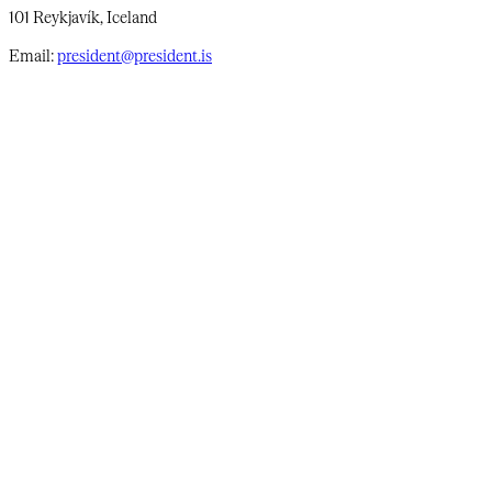
101 Reykjavík, Iceland
Email:
president@president.is