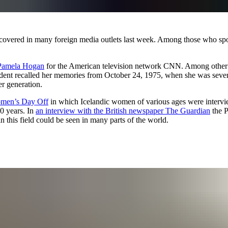
s covered in many foreign media outlets last week. Among those who s
‌‍‍‌‌‍ ​‌‍‌​‌‍‌‌‌ ​‍​‍‌‌​ ‌‌‌​​‍‌‌ ‌‍‍ ‌‍‌‌‌ ‍‌​‍‌‌​ ​ ‌​‌​​‍‌‌​ ​ ‌​‌​​‍‌‌​ ​‍​ ​‍‌ ​‍‌‍‍‌‌‍​ ‌‍‍​‌ ‌​‌‍‌‌‌ ‍​‌ ‌​​‍ ‌‌ ‍‌​ ‌‌​ ​ ‌ ‌‌​ ‍‌‌‍‍‌​ ‌‍‌ ‍‍‌ ​‍​‍‌‌​ ​‍​ ​‍​‍‌‌​ ‌‌‌​‌​​‍ ‍‌‍​ ‌‍ ‌‍ ‍‌ ‌​‌‍‌‌‌‍ ‍‌ ‌​​‍‌‌​ ‌‌‌​​‍‌‌ ‌‍‍ ‌‍‌‌‌ ‍‌​‍‌‌​ ​ ‌​‌​​‍‌‌​ ​ ‌​‌​​‍‌‌​ ​‍​ ​‍‌‍‌​​ ​​‌‍‌‍​ ‌ ​ ‍​‌‍​‌‌‍‌‍‌‍‌‌‌‍​ ​ ​ ​ ​‍​ ​​​‍‌‌​ ​‍​ ​‍​‍‌‌​ ‌‌‌​‌​​‍ ‍‌‍​ ‌‍‍​‌‍‍‌‌‍ ​‌‍‌​‌ ​‍‌‍‌‌‌‍ ‍​‍‌‌​ ‌‌‌​​‍‌‌ ‌‍‍ ‌‍‌‌‌ ‍‌​‍‌‌​ ​ ‌​‌​​‍‌‌​ ​ ‌​‌​​‍‌‌​ ​‍​ ​‍​ ‍‌‌‍​‍​ ​​​ ‌ ​ ‌​​ ‌‌​ ​ ‌‍​ ​ ‌ ​ ‌ ​ ‍‌​ ‍‌​‍‌‌​ ​‍​ ​‍​‍‌‌​ ‌‌‌​‌​​‍ ‍‌ ‌​‌‍‌‌‌ ‍​‌ ‌​​‍‌‍‌ ​​‌‍‌‌‌ ​‍‌ ​ ‌ ​​‌‍‌‌‌‍​ ‌ ‌​‌‍‍‌‌ ‌‍‌‍‌‌​ ‌‌ ​​‌ ‌‌‌‍​‍‌‍ ​‌‍‍‌‌ ​ ‌‍‍​‌‍‌‌‌‍‌​​‍​‍‌ ‌
for the American television network CNN. Among other 
esident recalled her memories from October 24, 1975, when she was seven
‌​‌​​‍‌‌​ ​‍​ ​‍‌‍‌​​ ​​‌‍‌‍​ ‌ ​ ‍​‌‍​‌‌‍‌‍‌‍‌‌‌‍​ ​ ​ ​ ​‍​ ​​​‍‌‌​ ​‍​ ​‍​‍‌‌​ ‌‌‌​‌​​‍ ‍‌‍​ ‌‍‍​‌‍‍‌‌‍ ​‌‍‌​‌ ​‍‌‍‌‌‌‍ ‍​‍‌‌​ ‌‌‌​​‍‌‌ ‌‍‍ ‌‍‌‌‌ ‍‌​‍‌‌​ ​ ‌​‌​​‍‌‌​ ​ ‌​‌​​‍‌‌​ ​‍​ ​‍‌‍‌‌​ ​‌​ ​​​ ​‌​ ‌‍​ ‌​​ ​‍‌‍‌‌‌‍​ ‌‍‌‌​ ‌​‌‍‌‌​‍‌‌​ ​‍​ ​‍​‍‌‌​ ‌‌‌​‌​​‍ ‍‌ ‌​‌‍‌‌‌ ‍​‌ ‌​​‍‌‍‌ ​​‌‍‌‌‌ ​‍‌ ​ ‌ ​​‌‍‌‌‌‍​ ‌ ‌​‌‍‍‌‌ ‌‍‌‍‌‌​ ‌‌ ​​‌ ‌‌‌‍​‍‌‍ ​‌‍‍‌‌ ​ ‌‍‍​‌‍‌‌‌‍‌​​‍​‍‌ ‌
‍‌‍‌‌‌ ‌ ‌ ​ ​‍‌‍‌ ​​‌‍​‌‌ ‌​‌‍‍​​ ‌‌ ​​‌‍​‌‌‍‌ ‌‍‌‌‌​​‍‌ ‌‌‌‍‍‌‌‍ ​‌‍‌​‌‍‌‌‌ ​‍​‍‌‌​ ‌‌‌​​‍‌‌ ‌‍‍ ‌‍‌‌‌ ‍‌​‍‌‌​ ​ ‌​‌​​‍‌‌​ ​ ‌​‌​​‍‌‌​ ​‍​ ​‍‌ ​‍‌‍‍‌‌‍​ ‌‍‍​‌ ‌​‌‍‌‌‌ ‍​‌ ‌​​‍ ‌‌ ‍‌​ ‌‌​ ​ ‌ ‌‌​ ‍‌‌‍‍‌​ ‌‍‌ ‍‍‌ ​‍​‍‌‌​ ​‍​ ​‍​‍‌‌​ ‌‌‌​‌​​‍ ‍‌‍​ ‌‍ ‌‍ ‍‌ ‌​‌‍‌‌‌‍ ‍‌ ‌​​‍‌‌​ ‌‌‌​​‍‌‌ ‌‍‍ ‌‍‌‌‌ ‍‌​‍‌‌​ ​ ‌​‌​​‍‌‌​ ​ ‌​‌​​‍‌‌​ ​‍​ ​‍​ ‍‌​ ‌‌​ ‍​​ ​‌‌‍​ ‌‍​‌​ ​​​ ‍​​ ‌ ​ ‌‌‌‍‌‌​ ‌‍​‍‌‌​ ​‍​ ​‍​‍‌‌​ ‌‌‌​‌​​‍ ‍‌‍​ ‌‍‍​‌‍‍‌‌‍ ​‌‍‌​‌ ​‍‌‍‌‌‌‍ ‍​‍‌‌​ ‌‌‌​​‍‌‌ ‌‍‍ ‌‍‌‌‌ ‍‌​‍‌‌​ ​ ‌​‌​​‍‌‌​ ​ ‌​‌​​‍‌‌​ ​‍​ ​‍​ ‌‌‌‍‌​​ ‌ ​ ‍​​ ​‌​ ‌‌​ ‌‍​ ​‍‌‍‌‌‌‍‌‌​ ​‍​ ​​​‍‌‌​ ​‍​ ​‍​‍‌‌​ ‌‌‌​‌​​‍ ‍‌ ‌​‌‍‌‌‌ ‍​‌ ‌​​‍‌‍‌ ​​‌‍‌‌‌ ​‍‌ ​ ‌ ​​‌‍‌‌‌‍​ ‌ ‌​‌‍‍‌‌ ‌‍‌‍‌‌​ ‌‌ ​​‌ ‌‌‌‍​‍‌‍ ​‌‍‍‌‌ ​ ‌‍‍​‌‍‌‌‌‍‌​​‍​‍‌ ‌
in which Icelandic women of various ages were interviewe
 ​ ‌‌‌‍‌‌​ ‌‍​‍‌‌​ ​‍​ ​‍​‍‌‌​ ‌‌‌​‌​​‍ ‍‌‍​ ‌‍‍​‌‍‍‌‌‍ ​‌‍‌​‌ ​‍‌‍‌‌‌‍ ‍​‍‌‌​ ‌‌‌​​‍‌‌ ‌‍‍ ‌‍‌‌‌ ‍‌​‍‌‌​ ​ ‌​‌​​‍‌‌​ ​ ‌​‌​​‍‌‌​ ​‍​ ​‍​ ​‍‌‍​‌​ ‍​​ ​​‌‍​‌‌‍‌‍​ ‌‍​ ‍​‌‍​‍‌‍​‌​ ​‌‌‍‌‍​‍‌‌​ ​‍​ ​‍​‍‌‌​ ‌‌‌​‌​​‍ ‍‌ ‌​‌‍‌‌‌ ‍​‌ ‌​​‍‌‍‌ ​​‌‍‌‌‌ ​‍‌ ​ ‌ ​​‌‍‌‌‌‍​ ‌ ‌​‌‍‍‌‌ ‌‍‌‍‌‌​ ‌‌ ​​‌ ‌‌‌‍​‍‌‍ ​‌‍‍‌‌ ​ ‌‍‍​‌‍‌‌‌‍‌​​‍​‍‌ ‌
an interview with the British newspaper The Guardian​​​​‌ ‍ ​‍​‍‌‍ ‌ ​‍‌‍‍‌‌‍‌ ‌‍‍‌‌‍ ‍​‍​‍​ ‍‍​‍​‍‌ ​ ‌‍​‌‌‍ ‍‌‍‍‌‌ ‌​‌ ‍‌​‍ ‍‌‍‍‌‌‍ ​‍​‍​‍ ​​‍​‍‌‍‍​‌ ​‍‌‍‌‌‌‍‌‍​‍​‍​ ‍‍​‍​‍‌‍‍​‌ ‌​‌ ‌​‌ ​​‌ ​ ​‍ ​‍ ‌‍‌‍‌‍ ‌ ​‍‌ ​ ‌‍‌‌‌ ‌​‌‍‍‌​‍ ‌‌‍‍‌‌ ​ ‌‍ ​‌‍​‌‌‍ ‍‌‍‌​‌ ​ ​‍ ‍‌ ‌‍‌‍‌‌‌ ​‍‌‍​ ‌‍‌‌‌‍ ​​‍ ‍‌‍​‌‌ ​​‌ ​​​‍ ‌ ​ ‌ ‌​‌ ‌‌‌‍‌​‌‍‍‌‌‍ ​‍ ‌‍‍‌‌‍ ‍‌ ‌​‌‍‌‌‌‍ ‍‌ ‌​​‍ ‌‍‌‌‌‍‌​‌‍‍‌‌ ‌​​‍ ‌‍ ‌‌‍ ‌‍‌​‌‍‌‌​ ‌‌ ​​‌ ​‍‌‍‌‌‌ ​ ‌‍‌‌‌‍ ‍‌ ‌​‌‍​‌‌ ‌​‌‍‍‌‌‍ ‌‍ ‍​ ‍ ‌‍‍‌‌‍‌​​ ‌‌‍​‍​ ‍‌‌‍‌​‌‍​‌‌‍​‍​ ​​​ ​​‌‍‌‌​‍ ‌​ ‍‌‌‍‌‍​ ​ ‌‍​‌​‍ ‌​ ‌​​ ‌ ​ ‍​​ ​​​‍ ‌‌‍​‍‌‍‌‌‌‍‌‍​ ​ ​‍ ‌‌‍​ ​ ​‍​ ‍‌‌‍​ ​ ‌‌​ ​ ‌‍‌‌​ ‌​‌‍​‌‌‍‌​‌‍‌‌​ ​​​ ‍ ‌ ‌​‌ ‍‌‌ ​​‌‍‌‌​ ‌‌‍ ‍‌‍‌‌‌ ‌ ‌ ​ ​ ‍ ‌ ​​‌‍​‌‌ ‌​‌‍‍​​ ‌‌ ​​‌‍​‌‌‍‌ ‌‍‌‌‌​​‍‌ ‌‌‌‍‍‌‌‍ ​‌‍‌​‌‍‌‌‌ ​‍​‍‌‌​ ‌‌‌​​‍‌‌ ‌‍‍ ‌‍‌‌‌ ‍‌​‍‌‌​ ​ ‌​‌​​‍‌‌​ ​ ‌​‌​​‍‌‌​ ​‍​ ​‍‌ ​‍‌‍‍‌‌‍​ ‌‍‍​‌ ‌​‌‍‌‌‌ ‍​‌ ‌​​‍ ‌‌ ‍‌​ ‌‌​ ​ ‌ ‌‌​ ‍‌‌‍‍‌​ ‌‍‌ ‍‍‌ ​‍​‍‌‌​ ​‍​ ​‍​‍‌‌​ ‌‌‌​‌​​‍ ‍‌‍​ ‌‍ ‌‍ ‍‌ ‌​‌‍‌‌‌‍ ‍‌ ‌​​‍‌‌​ ‌‌‌​​‍‌‌ ‌‍‍ ‌‍‌‌‌ ‍‌​‍‌‌​ ​ ‌​‌​​‍‌‌​ ​ ‌​‌​​‍‌‌​ ​‍​ ​‍​ ‍‌​ ‌‌​ ‍​​ ​‌‌‍​ ‌‍​‌​ ​​​ ‍​​ ‌ ​ ‌‌‌‍‌‌​ ‌‍​‍‌‌​ ​‍​ ​‍​‍‌‌​ ‌‌‌​‌​​‍ ‍‌‍​ ‌‍‍​‌‍‍‌‌‍ ​‌‍‌​‌ ​‍‌‍‌‌‌‍ ‍​‍‌‌​ ‌‌‌​​‍‌‌ ‌‍‍ ‌‍‌‌‌ ‍‌​‍‌‌​ ​ ‌​‌​​‍‌‌​ ​ ‌​‌​​‍‌‌​ ​‍​ ​‍‌‍​‌‌‍​ ​ ‌​​ ​‍​ ‌​​ ‌‌‌‍​‌‌‍‌‍‌‍​‌‌‍‌‌​ ‍‌​ ‌‍​‍‌‌​ ​‍​ ​‍​‍‌‌​ ‌‌‌​‌​​‍ ‍‌ ‌​‌‍‌‌‌ ‍​‌ ‌​​ ‌‍​‍‌‍​‌‌ ​ ‌‍‌‌‌‌‌‌‌ ​‍‌‍ ​​ ‌‌‍‍​‌ ‌​‌ ‌​‌ ​​‌ ​ ​‍‌‌​ ​‍‌​‌‍​‍‌‌​ ​‍‌​‌‍‌‍‌‍‌‍ ‌ ​‍‌ ​ ‌‍‌‌‌ ‌​‌‍‍‌​‍ ‌‌‍‍‌‌ ​ ‌‍ ​‌‍​‌‌‍ ‍‌‍‌​‌ ​ ​‍ ‍‌ ‌‍‌‍‌‌‌ ​‍‌‍​ ‌‍‌‌‌‍ ​​‍ ‍‌‍​‌‌ ​​‌ ​​​‍‌‌​ ​‍‌​‌‍‌ ​ ‌ ‌​‌ ‌‌‌‍‌​‌‍‍‌‌‍ ​‍‌‍‌‍‍‌‌‍‌​​ ‌‌‍​‍​ ‍‌‌‍‌​‌‍​‌‌‍​‍​ ​​​ ​​‌‍‌‌​‍ ‌​ ‍‌‌‍‌‍​ ​ ‌‍​‌​‍ ‌​ ‌​​ ‌ ​ ‍​​ ​​​‍ ‌‌‍​‍‌‍‌‌‌‍‌‍​ ​ ​‍ ‌‌‍​ ​ ​‍​ ‍‌‌‍​ ​ ‌‌​ ​ ‌‍‌‌​ ‌​‌‍​‌‌‍‌​‌‍‌‌​ ​​​‍‌‍‌ ‌​‌ ‍‌‌ ​​‌‍‌‌​ ‌‌‍ ‍‌‍‌‌‌ ‌ ‌ ​ ​‍‌‍‌ ​​‌‍​‌‌ ‌​‌‍‍​​ ‌‌ ​​‌‍​‌‌‍‌ ‌‍‌‌‌​​‍‌ ‌‌‌‍‍‌‌‍ ​‌‍‌​‌‍‌‌‌ ​‍​‍‌‌​ ‌‌‌​​‍‌‌ ‌‍‍ ‌‍‌‌‌ ‍‌​‍‌‌​ ​ ‌​‌​​‍‌‌​ ​ ‌​‌​​‍‌‌​ ​‍​ ​‍‌ ​‍‌‍‍‌‌‍​ ‌‍‍​‌ ‌​‌‍‌‌‌ ‍​‌ ‌​​‍ ‌‌ ‍‌​ ‌‌​ ​ ‌ ‌‌​ ‍‌‌‍‍‌​ ‌‍‌ ‍‍‌ ​‍​‍‌‌​ ​‍​ ​‍​‍‌‌​ ‌‌‌​‌​​‍ ‍‌‍​ ‌‍ ‌‍ ‍‌ ‌​‌‍‌‌‌‍ ‍‌ ‌​​‍‌‌​ ‌‌‌​​‍‌‌ ‌‍‍ ‌‍‌‌‌ ‍‌​‍‌‌​ ​ ‌​‌​​‍‌‌​ ​ ‌​‌​​‍‌‌​ ​‍​ ​‍​ ‍‌​ ‌‌​ ‍​​ ​‌‌‍​ ‌‍​‌​ ​​​ ‍​​ ‌ ​ ‌‌‌‍‌‌​ ‌‍​‍‌‌​ ​‍​ ​‍​‍‌‌​ ‌‌‌​‌​​‍ ‍‌‍​ ‌‍‍​‌‍‍‌‌‍ ​‌‍‌​‌ ​‍‌‍‌‌‌‍ ‍​‍‌‌​ ‌‌‌​​‍‌‌ ‌‍‍ ‌‍‌‌‌ ‍‌​‍‌‌​ ​ ‌​‌​​‍‌‌​ ​ ‌​‌​​‍‌‌​ ​‍​ ​‍‌‍​‌‌‍​ ​ ‌​​ ​‍​ ‌​​ ‌‌‌‍​‌‌‍‌‍‌‍​‌‌‍‌‌​ ‍‌​ ‌‍​‍‌‌​ ​‍​ ​‍​‍‌‌​ ‌‌‌​‌​​‍ ‍‌ ‌​‌‍‌‌‌ ‍​‌ ‌​​‍‌‍‌ ​​‌‍‌‌‌ ​‍‌ ​ ‌ ​​‌‍‌‌‌‍​ ‌ ‌​‌‍‍‌‌ ‌‍‌‍‌‌​ ‌‌ ​​‌ ‌‌‌‍​‍‌‍ ​‌‍‍‌‌ ​ ‌‍‍​‌‍‌‌‌‍‌​​‍​‍‌ ‌
the P
​ ​‍‌​‌‍​‍‌‌​ ​‍‌​‌‍‌‍‌‍‌‍ ‌ ​‍‌ ​ ‌‍‌‌‌ ‌​‌‍‍‌​‍ ‌‌‍‍‌‌ ​ ‌‍ ​‌‍​‌‌‍ ‍‌‍‌​‌ ​ ​‍ ‍‌ ‌‍‌‍‌‌‌ ​‍‌‍​ ‌‍‌‌‌‍ ​​‍ ‍‌‍​‌‌ ​​‌ ​​​‍‌‌​ ​‍‌​‌‍‌ ​ ‌ ‌​‌ ‌‌‌‍‌​‌‍‍‌‌‍ ​‍‌‍‌‍‍‌‌‍‌​​ ‌‌‍​‍​ ‍‌‌‍‌​‌‍​‌‌‍​‍​ ​​​ ​​‌‍‌‌​‍ ‌​ ‍‌‌‍‌‍​ ​ ‌‍​‌​‍ ‌​ ‌​​ ‌ ​ ‍​​ ​​​‍ ‌‌‍​‍‌‍‌‌‌‍‌‍​ ​ ​‍ ‌‌‍​ ​ ​‍​ ‍‌‌‍​ ​ ‌‌​ ​ ‌‍‌‌​ ‌​‌‍​‌‌‍‌​‌‍‌‌​ ​​​‍‌‍‌ ‌​‌ ‍‌‌ ​​‌‍‌‌​ ‌‌‍ ‍‌‍‌‌‌ ‌ ‌ ​ ​‍‌‍‌ ​​‌‍​‌‌ ‌​‌‍‍​​ ‌‌ ​​‌‍​‌‌‍‌ ‌‍‌‌‌​​‍‌ ‌‌‌‍‍‌‌‍ ​‌‍‌​‌‍‌‌‌ ​‍​‍‌‌​ ‌‌‌​​‍‌‌ ‌‍‍ ‌‍‌‌‌ ‍‌​‍‌‌​ ​ ‌​‌​​‍‌‌​ ​ ‌​‌​​‍‌‌​ ​‍​ ​‍‌ ​‍‌‍‍‌‌‍​ ‌‍‍​‌ ‌​‌‍‌‌‌ ‍​‌ ‌​​‍ ‌‌ ‍‌​ ‌‌​ ​ ‌ ‌‌​ ‍‌‌‍‍‌​ ‌‍‌ ‍‍‌ ​‍​‍‌‌​ ​‍​ ​‍​‍‌‌​ ‌‌‌​‌​​‍ ‍‌‍​ ‌‍ ‌‍ ‍‌ ‌​‌‍‌‌‌‍ ‍‌ ‌​​‍‌‌​ ‌‌‌​​‍‌‌ ‌‍‍ ‌‍‌‌‌ ‍‌​‍‌‌​ ​ ‌​‌​​‍‌‌​ ​ ‌​‌​​‍‌‌​ ​‍​ ​‍​ ‍‌​ ‌‌​ ‍​​ ​‌‌‍​ ‌‍​‌​ ​​​ ‍​​ ‌ ​ ‌‌‌‍‌‌​ ‌‍​‍‌‌​ ​‍​ ​‍​‍‌‌​ ‌‌‌​‌​​‍ ‍‌‍​ ‌‍‍​‌‍‍‌‌‍ ​‌‍‌​‌ ​‍‌‍‌‌‌‍ ‍​‍‌‌​ ‌‌‌​​‍‌‌ ‌‍‍ ‌‍‌‌‌ ‍‌​‍‌‌​ ​ ‌​‌​​‍‌‌​ ​ ‌​‌​​‍‌‌​ ​‍​ ​‍​ ‌ ‌‍‌‌​ ​​‌‍‌​‌‍​‌​ ‌ ​ ​‍‌‍‌‌​ ​‍​ ‌​​ ​​​ ​ ​‍‌‌​ ​‍​ ​‍​‍‌‌​ ‌‌‌​‌​​‍ ‍‌ ‌​‌‍‌‌‌ ‍​‌ ‌​​‍‌‍‌ ​​‌‍‌‌‌ ​‍‌ ​ ‌ ​​‌‍‌‌‌‍​ ‌ ‌​‌‍‍‌‌ ‌‍‌‍‌‌​ ‌‌ ​​‌ ‌‌‌‍​‍‌‍ ​‌‍‍‌‌ ​ ‌‍‍​‌‍‌‌‌‍‌​​‍​‍‌ ‌