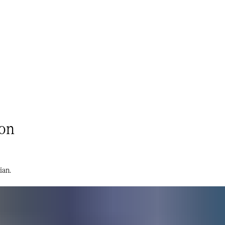
​ ‌ ​​‌‍‌‌‌‍​ ‌ ‌​‌‍‍‌‌ ‌‍‌‍‌‌​ ‌‌ ​​‌ ‌‌‌‍​‍‌‍ ​‌‍‍‌‌ ​ ‌‍‍​‌‍‌‌‌‍‌​​‍​‍‌ ‌
‌ ‌​‌‍‍‌‌ ‌‍‌‍‌‌​ ‌‌ ​​‌ ‌‌‌‍​‍‌‍ ​‌‍‍‌‌ ​ ‌‍‍​‌‍‌‌‌‍‌​​‍​‍‌ ‌