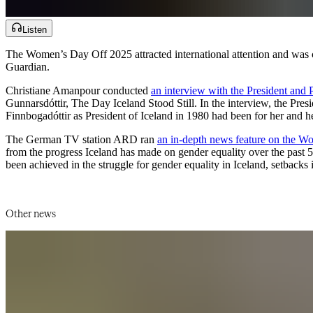
Listen
The Women’s Day Off 2025 attracted international attention and wa
Guardian.​​​​‌ ‍ ​‍​‍‌‍ ‌ ​‍‌‍‍‌‌‍‌ ‌‍‍‌‌‍ ‍​‍​‍​ ‍‍​‍​‍‌ ​ ‌‍​‌‌‍ ‍‌‍‍‌‌ ‌​‌ ‍‌​‍ ‍‌‍‍‌‌‍ ​‍​‍​‍ ​​‍​‍‌‍‍​‌ ​‍‌‍‌‌‌‍‌‍​‍​‍​ ‍‍​‍​‍‌‍‍​‌ ‌​‌ ‌​‌ ​​‌ ​ ​‍ ​‍ ‌‍‌‍‌‍ ‌ ​‍‌ ​ ‌‍‌‌‌ ‌​‌‍‍‌​‍ ‌‌‍‍‌‌ ​ ‌‍ ​‌‍​‌‌‍ ‍‌‍‌​‌ ​ ​‍ ‍‌ ‌‍‌‍‌‌‌ ​‍‌‍​ ‌‍‌‌‌‍ ​​‍ ‍‌‍​‌‌ ​​‌ ​​​‍ ‌ ​ ‌ ‌​‌ ‌‌‌‍‌​‌‍‍‌‌‍ ​‍ ‌‍‍‌‌‍ ‍‌ ‌​‌‍‌‌‌‍ ‍‌ ‌​​‍ ‌‍‌‌‌‍‌​‌‍‍‌‌ ‌​​‍ ‌‍ ‌‌‍ ‌‍‌​‌‍‌‌​ ‌‌ ​​‌ ​‍‌‍‌‌‌ ​ ‌‍‌‌‌‍ ‍‌ ‌​‌‍​‌‌ ‌​‌‍‍‌‌‍ ‌‍ ‍​ ‍ ‌‍‍‌‌‍‌​​ ‌‌‍​‍​ ‍‌‌‍‌​‌‍​‌‌‍​‍​ ​​​ ​​‌‍‌‌​‍ ‌​ ‍‌‌‍‌‍​ ​ ‌‍​‌​‍ ‌​ ‌​​ ‌ ​ ‍​​ ​​​‍ ‌‌‍​‍‌‍‌‌‌‍‌‍​ ​ ​‍ ‌‌‍​ ​ ​‍​ ‍‌‌‍​ ​ ‌‌​ ​ ‌‍‌‌​ ‌​‌‍​‌‌‍‌​‌‍‌‌​ ​​​ ‍ ‌ ‌​‌ ‍‌‌ ​​‌‍‌‌​ ‌‌‍ ‍‌‍‌‌‌ ‌ ‌ ​ ​ ‍ ‌ ​​‌‍​‌‌ ‌​‌‍‍​​ ‌‌ ​​‌‍​‌‌‍‌ ‌‍‌‌‌​​‍‌ ‌‌‌‍‍‌‌‍ ​‌‍‌​‌‍‌‌‌ ​‍​‍‌‌​ ‌‌‌​​‍‌‌ ‌‍‍ ‌‍‌‌‌ ‍‌​‍‌‌​ ​ ‌​‌​​‍‌‌​ ​ ‌​‌​​‍‌‌​ ​‍​ ​‍‌ ​‍‌‍‍‌‌‍​ ‌‍‍​‌ ‌​‌‍‌‌‌ ‍​‌ ‌​​‍ ‌‌ ‍‌​ ‌‌​ ​ ‌ ‌‌​ ‍‌‌‍‍‌​ ‌‍‌ ‍‍‌ ​‍​‍‌‌​ ​‍​ ​‍​‍‌‌​ ‌‌‌​‌​​‍ ‍‌‍​ ‌‍ ‌‍ ‍‌ ‌​‌‍‌‌‌‍ ‍‌ ‌​​‍‌‌​ ‌‌‌​​‍‌‌ ‌‍‍ ‌‍‌‌‌ ‍‌​‍‌‌​ ​ ‌​‌​​‍‌‌​ ​ ‌​‌​​‍‌‌​ ​‍​ ​‍‌‍​ ​ ‌‌‌‍‌‍​ ‍​​ ‌‍‌‍‌‌​ ‌ ​ ​‍​ ‌‍​ ‌ ‌‍​ ‌‍‌‍​‍‌‌​ ​‍​ ​‍​‍‌‌​ ‌‌‌​‌​​‍ ‍‌‍​ ‌‍‍​‌‍‍‌‌‍ ​‌‍‌​‌ ​‍‌‍‌‌‌‍ ‍​‍‌‌​ ‌‌‌​​‍‌‌ ‌‍‍ ‌‍‌‌‌ ‍‌​‍‌‌​ ​ ‌​‌​​‍‌‌​ ​ ‌​‌​​‍‌‌​ ​‍​ ​‍​ ‌ ​ ‌ ​ ​​​ ‌‌​ ‌‍​ ‍​​ ​​‌‍​‌​ ‌‍​ ‍‌​ ​‌​ ​ ​‍‌‌​ ​‍​ ​‍​‍‌‌​ ‌‌‌​‌​​‍ ‍‌ ‌​‌‍‌‌‌ ‍​‌ ‌​​ ‌‍​‍‌‍​‌‌ ​ ‌‍‌‌‌‌‌‌‌ ​‍‌‍ ​​ ‌‌‍‍​‌ ‌​‌ ‌​‌ ​​‌ ​ ​‍‌‌​ ​‍‌​‌‍​‍‌‌​ ​‍‌​‌‍‌‍‌‍‌‍ ‌ ​‍‌ ​ ‌‍‌‌‌ ‌​‌‍‍‌​‍ ‌‌‍‍‌‌ ​ ‌‍ ​‌‍​‌‌‍ ‍‌‍‌​‌ ​ ​‍ ‍‌ ‌‍‌‍‌‌‌ ​‍‌‍​ ‌‍‌‌‌‍ ​​‍ ‍‌‍​‌‌ ​​‌ ​​​‍‌‌​ ​‍‌​‌‍‌ ​ ‌ ‌​‌ ‌‌‌‍‌​‌‍‍‌‌‍ ​‍‌‍‌‍‍‌‌‍‌​​ ‌‌‍​‍​ ‍‌‌‍‌​‌‍​‌‌‍​‍​ ​​​ ​​‌‍‌‌​‍ ‌​ ‍‌‌‍‌‍​ ​ ‌‍​‌​‍ ‌​ ‌​​ ‌ ​ ‍​​ ​​​‍ ‌‌‍​‍‌‍‌‌‌‍‌‍​ ​ ​‍ ‌‌‍​ ​ ​‍​ ‍‌‌‍​ ​ ‌‌​ ​ ‌‍‌‌​ ‌​‌‍​‌‌‍‌​‌‍‌‌​ ​​​‍‌‍‌ ‌​‌ ‍‌‌ ​​‌‍‌‌​ ‌‌‍ ‍‌‍‌‌‌ ‌ ‌ ​ ​‍‌‍‌ ​​‌‍​‌‌ ‌​‌‍‍​​ ‌‌ ​​‌‍​‌‌‍‌ ‌‍‌‌‌​​‍‌ ‌‌‌‍‍‌‌‍ ​‌‍‌​‌‍‌‌‌ ​‍​‍‌‌​ ‌‌‌​​‍‌‌ ‌‍‍ ‌‍‌‌‌ ‍‌​‍‌‌​ ​ ‌​‌​​‍‌‌​ ​ ‌​‌​​‍‌‌​ ​‍​ ​‍‌ ​‍‌‍‍‌‌‍​ ‌‍‍​‌ ‌​‌‍‌‌‌ ‍​‌ ‌​​‍ ‌‌ ‍‌​ ‌‌​ ​ ‌ ‌‌​ ‍‌‌‍‍‌​ ‌‍‌ ‍‍‌ ​‍​‍‌‌​ ​‍​ ​‍​‍‌‌​ ‌‌‌​‌​​‍ ‍‌‍​ ‌‍ ‌‍ ‍‌ ‌​‌‍‌‌‌‍ ‍‌ ‌​​‍‌‌​ ‌‌‌​​‍‌‌ ‌‍‍ ‌‍‌‌‌ ‍‌​‍‌‌​ ​ ‌​‌​​‍‌‌​ ​ ‌​‌​​‍‌‌​ ​‍​ ​‍‌‍​ ​ ‌‌‌‍‌‍​ ‍​​ ‌‍‌‍‌‌​ ‌ ​ ​‍​ ‌‍​ ‌ ‌‍​ ‌‍‌‍​‍‌‌​ ​‍​ ​‍​‍‌‌​ ‌‌‌​‌​​‍ ‍‌‍​ ‌‍‍​‌‍‍‌‌‍ ​‌‍‌​‌ ​‍‌‍‌‌‌‍ ‍​‍‌‌​ ‌‌‌​​‍‌‌ ‌‍‍ ‌‍‌‌‌ ‍‌​‍‌‌​ ​ ‌​‌​​‍‌‌​ ​ ‌​‌​​‍‌‌​ ​‍​ ​‍​ ‌ ​ ‌ ​ ​​​ ‌‌​ ‌‍​ ‍​​ ​​‌‍​‌​ ‌‍​ ‍‌​ ​‌​ ​ ​‍‌‌​ ​‍​ ​‍​‍‌‌​ ‌‌‌​‌​​‍ ‍‌ ‌​‌‍‌‌‌ ‍​‌ ‌​​‍‌‍‌ ​​‌‍‌‌‌ ​‍‌ ​ ‌ ​​‌‍‌‌‌‍​ ‌ ‌​‌‍‍‌‌ ‌‍‌‍‌‌​ ‌‌ ​​‌ ‌‌‌‍​‍‌‍ ​‌‍‍‌‌ ​ ‌‍‍​‌‍‌‌‌‍‌​​‍​‍‌ ‌
Christiane Amanpour conducted ​​​​‌ ‍ ​‍​‍‌‍ ‌ ​‍‌‍‍‌‌‍‌ ‌‍‍‌‌‍ ‍​‍​‍​ ‍‍​‍​‍‌ ​ ‌‍​‌‌‍ ‍‌‍‍‌‌ ‌​‌ ‍‌​‍ ‍‌‍‍‌‌‍ ​‍​‍​‍ ​​‍​‍‌‍‍​‌ ​‍‌‍‌‌‌‍‌‍​‍​‍​ ‍‍​‍​‍‌‍‍​‌ ‌​‌ ‌​‌ ​​‌ ​ ​‍ ​‍ ‌‍‌‍‌‍ ‌ ​‍‌ ​ ‌‍‌‌‌ ‌​‌‍‍‌​‍ ‌‌‍‍‌‌ ​ ‌‍ ​‌‍​‌‌‍ ‍‌‍‌​‌ ​ ​‍ ‍‌ ‌‍‌‍‌‌‌ ​‍‌‍​ ‌‍‌‌‌‍ ​​‍ ‍‌‍​‌‌ ​​‌ ​​​‍ ‌ ​ ‌ ‌​‌ ‌‌‌‍‌​‌‍‍‌‌‍ ​‍ ‌‍‍‌‌‍ ‍‌ ‌​‌‍‌‌‌‍ ‍‌ ‌​​‍ ‌‍‌‌‌‍‌​‌‍‍‌‌ ‌​​‍ ‌‍ ‌‌‍ ‌‍‌​‌‍‌‌​ ‌‌ ​​‌ ​‍‌‍‌‌‌ ​ ‌‍‌‌‌‍ ‍‌ ‌​‌‍​‌‌ ‌​‌‍‍‌‌‍ ‌‍ ‍​ ‍ ‌‍‍‌‌‍‌​​ ‌‌‍​‍​ ‍‌‌‍‌​‌‍​‌‌‍​‍​ ​​​ ​​‌‍‌‌​‍ ‌​ ‍‌‌‍‌‍​ ​ ‌‍​‌​‍ ‌​ ‌​​ ‌ ​ ‍​​ ​​​‍ ‌‌‍​‍‌‍‌‌‌‍‌‍​ ​ ​‍ ‌‌‍​ ​ ​‍​ ‍‌‌‍​ ​ ‌‌​ ​ ‌‍‌‌​ ‌​‌‍​‌‌‍‌​‌‍‌‌​ ​​​ ‍ ‌ ‌​‌ ‍‌‌ ​​‌‍‌‌​ ‌‌‍ ‍‌‍‌‌‌ ‌ ‌ ​ ​ ‍ ‌ ​​‌‍​‌‌ ‌​‌‍‍​​ ‌‌ ​​‌‍​‌‌‍‌ ‌‍‌‌‌​​‍‌ ‌‌‌‍‍‌‌‍ ​‌‍‌​‌‍‌‌‌ ​‍​‍‌‌​ ‌‌‌​​‍‌‌ ‌‍‍ ‌‍‌‌‌ ‍‌​‍‌‌​ ​ ‌​‌​​‍‌‌​ ​ ‌​‌​​‍‌‌​ ​‍​ ​‍‌ ​‍‌‍‍‌‌‍​ ‌‍‍​‌ ‌​‌‍‌‌‌ ‍​‌ ‌​​‍ ‌‌ ‍‌​ ‌‌​ ​ ‌ ‌‌​ ‍‌‌‍‍‌​ ‌‍‌ ‍‍‌ ​‍​‍‌‌​ ​‍​ ​‍​‍‌‌​ ‌‌‌​‌​​‍ ‍‌‍​ ‌‍ ‌‍ ‍‌ ‌​‌‍‌‌‌‍ ‍‌ ‌​​‍‌‌​ ‌‌‌​​‍‌‌ ‌‍‍ ‌‍‌‌‌ ‍‌​‍‌‌​ ​ ‌​‌​​‍‌‌​ ​ ‌​‌​​‍‌‌​ ​‍​ ​‍‌‍‌​​ ​​‌‍‌‍​ ‌ ​ ‍​‌‍​‌‌‍‌‍‌‍‌‌‌‍​ ​ ​ ​ ​‍​ ​​​‍‌‌​ ​‍​ ​‍​‍‌‌​ ‌‌‌​‌​​‍ ‍‌‍​ ‌‍‍​‌‍‍‌‌‍ ​‌‍‌​‌ ​‍‌‍‌‌‌‍ ‍​‍‌‌​ ‌‌‌​​‍‌‌ ‌‍‍ ‌‍‌‌‌ ‍‌​‍‌‌​ ​ ‌​‌​​‍‌‌​ ​ ‌​‌​​‍‌‌​ ​‍​ ​‍​ ​‍​ ​ ‌‍‌​​ ​‌​ ​‌‌‍​ ‌‍​ ‌‍​‌​ ‌‍​ ‍​​ ‌‌​ ​ ​‍‌‌​ ​‍​ ​‍​‍‌‌​ ‌‌‌​‌​​‍ ‍‌ ‌​‌‍‌‌‌ ‍​‌ ‌​​ ‌‍​‍‌‍​‌‌ ​ ‌‍‌‌‌‌‌‌‌ ​‍‌‍ ​​ ‌‌‍‍​‌ ‌​‌ ‌​‌ ​​‌ ​ ​‍‌‌​ ​‍‌​‌‍​‍‌‌​ ​‍‌​‌‍‌‍‌‍‌‍ ‌ ​‍‌ ​ ‌‍‌‌‌ ‌​‌‍‍‌​‍ ‌‌‍‍‌‌ ​ ‌‍ ​‌‍​‌‌‍ ‍‌‍‌​‌ ​ ​‍ ‍‌ ‌‍‌‍‌‌‌ ​‍‌‍​ ‌‍‌‌‌‍ ​​‍ ‍‌‍​‌‌ ​​‌ ​​​‍‌‌​ ​‍‌​‌‍‌ ​ ‌ ‌​‌ ‌‌‌‍‌​‌‍‍‌‌‍ ​‍‌‍‌‍‍‌‌‍‌​​ ‌‌‍​‍​ ‍‌‌‍‌​‌‍​‌‌‍​‍​ ​​​ ​​‌‍‌‌​‍ ‌​ ‍‌‌‍‌‍​ ​ ‌‍​‌​‍ ‌​ ‌​​ ‌ ​ ‍​​ ​​​‍ ‌‌‍​‍‌‍‌‌‌‍‌‍​ ​ ​‍ ‌‌‍​ ​ ​‍​ ‍‌‌‍​ ​ ‌‌​ ​ ‌‍‌‌​ ‌​‌‍​‌‌‍‌​‌‍‌‌​ ​​​‍‌‍‌ ‌​‌ ‍‌‌ ​​‌‍‌‌​ ‌‌‍ ‍‌‍‌‌‌ ‌ ‌ ​ ​‍‌‍‌ ​​‌‍​‌‌ ‌​‌‍‍​​ ‌‌ ​​‌‍​‌‌‍‌ ‌‍‌‌‌​​‍‌ ‌‌‌‍‍‌‌‍ ​‌‍‌​‌‍‌‌‌ ​‍​‍‌‌​ ‌‌‌​​‍‌‌ ‌‍‍ ‌‍‌‌‌ ‍‌​‍‌‌​ ​ ‌​‌​​‍‌‌​ ​ ‌​‌​​‍‌‌​ ​‍​ ​‍‌ ​‍‌‍‍‌‌‍​ ‌‍‍​‌ ‌​‌‍‌‌‌ ‍​‌ ‌​​‍ ‌‌ ‍‌​ ‌‌​ ​ ‌ ‌‌​ ‍‌‌‍‍‌​ ‌‍‌ ‍‍‌ ​‍​‍‌‌​ ​‍​ ​‍​‍‌‌​ ‌‌‌​‌​​‍ ‍‌‍​ ‌‍ ‌‍ ‍‌ ‌​‌‍‌‌‌‍ ‍‌ ‌​​‍‌‌​ ‌‌‌​​‍‌‌ ‌‍‍ ‌‍‌‌‌ ‍‌​‍‌‌​ ​ ‌​‌​​‍‌‌​ ​ ‌​‌​​‍‌‌​ ​‍​ ​‍‌‍‌​​ ​​‌‍‌‍​ ‌ ​ ‍​‌‍​‌‌‍‌‍‌‍‌‌‌‍​ ​ ​ ​ ​‍​ ​​​‍‌‌​ ​‍​ ​‍​‍‌‌​ ‌‌‌​‌​​‍ ‍‌‍​ ‌‍‍​‌‍‍‌‌‍ ​‌‍‌​‌ ​‍‌‍‌‌‌‍ ‍​‍‌‌​ ‌‌‌​​‍‌‌ ‌‍‍ ‌‍‌‌‌ ‍‌​‍‌‌​ ​ ‌​‌​​‍‌‌​ ​ ‌​‌​​‍‌‌​ ​‍​ ​‍​ ​‍​ ​ ‌‍‌​​ ​‌​ ​‌‌‍​ ‌‍​ ‌‍​‌​ ‌‍​ ‍​​ ‌‌​ ​ ​‍‌‌​ ​‍​ ​‍​‍‌‌​ ‌‌‌​‌​​‍ ‍‌ ‌​‌‍‌‌‌ ‍​‌ ‌​​‍‌‍‌ ​​‌‍‌‌‌ ​‍‌ ​ ‌ ​​‌‍‌‌‌‍​ ‌ ‌​‌‍‍‌‌ ‌‍‌‍‌‌​ ‌‌ ​​‌ ‌‌‌‍​‍‌‍ ​‌‍‍‌‌ ​ ‌‍‍​‌‍‌‌‌‍‌​​‍​‍‌ ‌
an interview with the President and Pamela Hogan​​​​‌ ‍ ​‍​‍‌‍ ‌ ​‍‌‍‍‌‌‍‌ ‌‍‍‌‌‍ ‍​‍​‍​ ‍‍​‍​‍‌ ​ ‌‍​‌‌‍ ‍‌‍‍‌‌ ‌​‌ ‍‌​‍ ‍‌‍‍‌‌‍ ​‍​‍​‍ ​​‍​‍‌‍‍​‌ ​‍‌‍‌‌‌‍‌‍​‍​‍​ ‍‍​‍​‍‌‍‍​‌ ‌​‌ ‌​‌ ​​‌ ​ ​‍ ​‍ ‌‍‌‍‌‍ ‌ ​‍‌ ​ ‌‍‌‌‌ ‌​‌‍‍‌​‍ ‌‌‍‍‌‌ ​ ‌‍ ​‌‍​‌‌‍ ‍‌‍‌​‌ ​ ​‍ ‍‌ ‌‍‌‍‌‌‌ ​‍‌‍​ ‌‍‌‌‌‍ ​​‍ ‍‌‍​‌‌ ​​‌ ​​​‍ ‌ ​ ‌ ‌​‌ ‌‌‌‍‌​‌‍‍‌‌‍ ​‍ ‌‍‍‌‌‍ ‍‌ ‌​‌‍‌‌‌‍ ‍‌ ‌​​‍ ‌‍‌‌‌‍‌​‌‍‍‌‌ ‌​​‍ ‌‍ ‌‌‍ ‌‍‌​‌‍‌‌​ ‌‌ ​​‌ ​‍‌‍‌‌‌ ​ ‌‍‌‌‌‍ ‍‌ ‌​‌‍​‌‌ ‌​‌‍‍‌‌‍ ‌‍ ‍​ ‍ ‌‍‍‌‌‍‌​​ ‌‌‍​‍​ ‍‌‌‍‌​‌‍​‌‌‍​‍​ ​​​ ​​‌‍‌‌​‍ ‌​ ‍‌‌‍‌‍​ ​ ‌‍​‌​‍ ‌​ ‌​​ ‌ ​ ‍​​ ​​​‍ ‌‌‍​‍‌‍‌‌‌‍‌‍​ ​ ​‍ ‌‌‍​ ​ ​‍​ ‍‌‌‍​ ​ ‌‌​ ​ ‌‍‌‌​ ‌​‌‍​‌‌‍‌​‌‍‌‌​ ​​​ ‍ ‌ ‌​‌ ‍‌‌ ​​‌‍‌‌​ ‌‌‍ ‍‌‍‌‌‌ ‌ ‌ ​ ​ ‍ ‌ ​​‌‍​‌‌ ‌​‌‍‍​​ ‌‌ ​​‌‍​‌‌‍‌ ‌‍‌‌‌​​‍‌ ‌‌‌‍‍‌‌‍ ​‌‍‌​‌‍‌‌‌ ​‍​‍‌‌​ ‌‌‌​​‍‌‌ ‌‍‍ ‌‍‌‌‌ ‍‌​‍‌‌​ ​ ‌​‌​​‍‌‌​ ​ ‌​‌​​‍‌‌​ ​‍​ ​‍‌ ​‍‌‍‍‌‌‍​ ‌‍‍​‌ ‌​‌‍‌‌‌ ‍​‌ ‌​​‍ ‌‌ ‍‌​ ‌‌​ ​ ‌ ‌‌​ ‍‌‌‍‍‌​ ‌‍‌ ‍‍‌ ​‍​‍‌‌​ ​‍​ ​‍​‍‌‌​ ‌‌‌​‌​​‍ ‍‌‍​ ‌‍ ‌‍ ‍‌ ‌​‌‍‌‌‌‍ ‍‌ ‌​​‍‌‌​ ‌‌‌​​‍‌‌ ‌‍‍ ‌‍‌‌‌ ‍‌​‍‌‌​ ​ ‌​‌​​‍‌‌​ ​ ‌​‌​​‍‌‌​ ​‍​ ​‍‌‍‌​​ ​​‌‍‌‍​ ‌ ​ ‍​‌‍​‌‌‍‌‍‌‍‌‌‌‍​ ​ ​ ​ ​‍​ ​​​‍‌‌​ ​‍​ ​‍​‍‌‌​ ‌‌‌​‌​​‍ ‍‌‍​ ‌‍‍​‌‍‍‌‌‍ ​‌‍‌​‌ ​‍‌‍‌‌‌‍ ‍​‍‌‌​ ‌‌‌​​‍‌‌ ‌‍‍ ‌‍‌‌‌ ‍‌​‍‌‌​ ​ ‌​‌​​‍‌‌​ ​ ‌​‌​​‍‌‌​ ​‍​ ​‍​ ‍‌‌‍​‍​ ​​​ ‌ ​ ‌​​ ‌‌​ ​ ‌‍​ ​ ‌ ​ ‌ ​ ‍‌​ ‍‌​‍‌‌​ ​‍​ ​‍​‍‌‌​ ‌‌‌​‌​​‍ ‍‌ ‌​‌‍‌‌‌ ‍​‌ ‌​​ ‌‍​‍‌‍​‌‌ ​ ‌‍‌‌‌‌‌‌‌ ​‍‌‍ ​​ ‌‌‍‍​‌ ‌​‌ ‌​‌ ​​‌ ​ ​‍‌‌​ ​‍‌​‌‍​‍‌‌​ ​‍‌​‌‍‌‍‌‍‌‍ ‌ ​‍‌ ​ ‌‍‌‌‌ ‌​‌‍‍‌​‍ ‌‌‍‍‌‌ ​ ‌‍ ​‌‍​‌‌‍ ‍‌‍‌​‌ ​ ​‍ ‍‌ ‌‍‌‍‌‌‌ ​‍‌‍​ ‌‍‌‌‌‍ ​​‍ ‍‌‍​‌‌ ​​‌ ​​​‍‌‌​ ​‍‌​‌‍‌ ​ ‌ ‌​‌ ‌‌‌‍‌​‌‍‍‌‌‍ ​‍‌‍‌‍‍‌‌‍‌​​ ‌‌‍​‍​ ‍‌‌‍‌​‌‍​‌‌‍​‍​ ​​​ ​​‌‍‌‌​‍ ‌​ ‍‌‌‍‌‍​ ​ ‌‍​‌​‍ ‌​ ‌​​ ‌ ​ ‍​​ ​​​‍ ‌‌‍​‍‌‍‌‌‌‍‌‍​ ​ ​‍ ‌‌‍​ ​ ​‍​ ‍‌‌‍​ ​ ‌‌​ ​ ‌‍‌‌​ ‌​‌‍​‌‌‍‌​‌‍‌‌​ ​​​‍‌‍‌ ‌​‌ ‍‌‌ ​​‌‍‌‌​ ‌‌‍ ‍‌‍‌‌‌ ‌ ‌ ​ ​‍‌‍‌ ​​‌‍​‌‌ ‌​‌‍‍​​ ‌‌ ​​‌‍​‌‌‍‌ ‌‍‌‌‌​​‍‌ ‌‌
Gunnarsdóttir, The Day Iceland Stood Still. In the interview, the Pr
Finnbogadóttir as President of Iceland in 1980 had been for her and her generation.​​​​‌ ‍ ​‍​‍‌‍ ‌ ​‍‌‍‍‌‌‍‌ ‌‍‍‌‌‍ ‍​‍​‍​ ‍‍​‍​‍‌ ​ ‌‍​‌‌‍ ‍‌‍‍‌‌ ‌​‌ ‍‌​‍ ‍‌‍‍‌‌‍ ​‍​‍​‍ ​​‍​‍‌‍‍​‌ ​‍‌‍‌‌‌‍‌‍​‍​‍​ ‍‍​‍​‍‌‍‍​‌ ‌​‌ ‌​‌ ​​‌ ​ ​‍ ​‍ ‌‍‌‍‌‍ ‌ ​‍‌ ​ ‌‍‌‌‌ ‌​‌‍‍‌​‍ ‌‌‍‍‌‌ ​ ‌‍ ​‌‍​‌‌‍ ‍‌‍‌​‌ ​ ​‍ ‍‌ ‌‍‌‍‌‌‌ ​‍‌‍​ ‌‍‌‌‌‍ ​​‍ ‍‌‍​‌‌ ​​‌ ​​​‍ ‌ ​ ‌ ‌​‌ ‌‌‌‍‌​‌‍‍‌‌‍ ​‍ ‌‍‍‌‌‍ ‍‌ ‌​‌‍‌‌‌‍ ‍‌ ‌​​‍ ‌‍‌‌‌‍‌​‌‍‍‌‌ ‌​​‍ ‌‍ ‌‌‍ ‌‍‌​‌‍‌‌​ ‌‌ ​​‌ ​‍‌‍‌‌‌ ​ ‌‍‌‌‌‍ ‍‌ ‌​‌‍​‌‌ ‌​‌‍‍‌‌‍ ‌‍ ‍​ ‍ ‌‍‍‌‌‍‌​​ ‌‌‍​‍​ ‍‌‌‍‌​‌‍​‌‌‍​‍​ ​​​ ​​‌‍‌‌​‍ ‌​ ‍‌‌‍‌‍​ ​ ‌‍​‌​‍ ‌​ ‌​​ ‌ ​ ‍​​ ​​​‍ ‌‌‍​‍‌‍‌‌‌‍‌‍​ ​ ​‍ ‌‌‍​ ​ ​‍​ ‍‌‌‍​ ​ ‌‌​ ​ ‌‍‌‌​ ‌​‌‍​‌‌‍‌​‌‍‌‌​ ​​​ ‍ ‌ ‌​‌ ‍‌‌ ​​‌‍‌‌​ ‌‌‍ ‍‌‍‌‌‌ ‌ ‌ ​ ​ ‍ ‌ ​​‌‍​‌‌ ‌​‌‍‍​​ ‌‌ ​​‌‍​‌‌‍‌ ‌‍‌‌‌​​‍‌ ‌‌‌‍‍‌‌‍ ​‌‍‌​‌‍‌‌‌ ​‍​‍‌‌​ ‌‌‌​​‍‌‌ ‌‍‍ ‌‍‌‌‌ ‍‌​‍‌‌​ ​ ‌​‌​​‍‌‌​ ​ ‌​‌​​‍‌‌​ ​‍​ ​‍‌ ​‍‌‍‍‌‌‍​ ‌‍‍​‌ ‌​‌‍‌‌‌ ‍​‌ ‌​​‍ ‌‌ ‍‌​ ‌‌​ ​ ‌ ‌‌​ ‍‌‌‍‍‌​ ‌‍‌ ‍‍‌ ​‍​‍‌‌​ ​‍​ ​‍​‍‌‌​ ‌‌‌​‌​​‍ ‍‌‍​ ‌‍ ‌‍ ‍‌ ‌​‌‍‌‌‌‍ ‍‌ ‌​​‍‌‌​ ‌‌‌​​‍‌‌ ‌‍‍ ‌‍‌‌‌ ‍‌​‍‌‌​ ​ ‌​‌​​‍‌‌​ ​ ‌​‌​​‍‌‌​ ​‍​ ​‍‌‍‌​​ ​​‌‍‌‍​ ‌ ​ ‍​‌‍​‌‌‍‌‍‌‍‌‌‌‍​ ​ ​ ​ ​‍​ ​​​‍‌‌​ ​‍​ ​‍​‍‌‌​ ‌‌‌​‌​​‍ ‍‌‍​ ‌‍‍​‌‍‍‌‌‍ ​‌‍‌​‌ ​‍‌‍‌‌‌‍ ‍​‍‌‌​ ‌‌‌​​‍‌‌ ‌‍‍ ‌‍‌‌‌ ‍‌​‍‌‌​ ​ ‌​‌​​‍‌‌​ ​ ‌​‌​​‍‌‌​ ​‍​ ​‍‌‍‌‌​ ​‌​ ​​​ ​‌​ ‌‍​ ‌​​ ​‍‌‍‌‌‌‍​ ‌‍‌‌​ ‌​‌‍‌‌​‍‌‌​ ​‍​ ​‍​‍‌‌​ ‌‌‌​‌​​‍ ‍‌ ‌​‌‍‌‌‌ ‍​‌ ‌​​ ‌‍​‍‌‍​‌‌ ​ ‌‍‌‌‌‌‌‌‌ ​‍‌‍ ​​ ‌‌‍‍​‌ ‌​‌ ‌​‌ ​​‌ ​ ​‍‌‌​ ​‍‌​‌‍​‍‌‌​ ​‍‌​‌‍‌‍‌‍‌‍ ‌ ​‍‌ ​ ‌‍‌‌‌ ‌​‌‍‍‌​‍ ‌‌‍‍‌‌ ​ ‌‍ ​‌‍​‌‌‍ ‍‌‍‌​‌ ​ ​‍ ‍‌ ‌‍‌‍‌‌‌ ​‍‌‍​ ‌‍‌‌‌‍ ​​‍ ‍‌‍​‌‌ ​​‌ ​​​‍‌‌​ ​‍‌​‌‍‌ ​ ‌ ‌​‌ ‌‌‌‍‌​‌‍‍‌‌‍ ​‍‌‍‌‍‍‌‌‍‌​​ ‌‌‍​‍​ ‍‌‌‍‌​‌‍​‌‌‍​‍​ ​​​ ​​‌‍‌‌​‍ ‌​ ‍‌‌‍‌‍​ ​ ‌‍​‌​‍ ‌​ ‌​​ ‌ ​ ‍​​ ​​​‍ ‌‌‍​‍‌‍‌‌‌‍‌‍​ ​ ​‍ ‌‌‍​ ​ ​‍​ ‍‌‌‍​ ​ ‌‌​ ​ ‌‍‌‌​ ‌​‌‍​‌‌‍‌​‌‍‌‌​ ​​​‍‌‍‌ ‌​‌ ‍‌‌ ​​‌‍‌‌​ ‌‌‍ ‍‌‍‌‌‌ ‌ ‌ ​ ​‍‌‍‌ ​​‌‍​‌‌ ‌​‌‍‍​​ ‌‌ ​​‌‍​‌‌‍‌ ‌‍‌‌‌​​‍‌ ‌‌‌‍‍‌‌‍ ​‌‍‌​‌‍‌‌‌ ​‍​‍‌‌​ ‌‌‌​​‍‌‌ ‌‍‍ ‌‍‌‌‌ ‍‌​‍‌‌​ ​ ‌​‌​​‍‌‌​ ​ ‌​‌​​‍‌‌​ ​‍​ ​‍‌ ​‍‌‍‍‌‌‍​ ‌‍‍​‌ ‌​‌‍‌‌‌ ‍​‌ ‌​​‍ ‌‌ ‍‌​ ‌‌​ ​ ‌ ‌‌​ ‍‌‌‍‍‌​ ‌‍‌ ‍‍‌ ​‍​‍‌‌​ ​‍​ ​‍​‍‌‌​ ‌‌‌​‌​​‍ ‍‌‍​ ‌‍ ‌‍ ‍‌ ‌​‌‍‌‌‌‍ ‍‌ ‌​​‍‌‌​ ‌‌‌​​‍‌‌ ‌‍‍ ‌‍‌‌‌ ‍‌​‍‌‌​ ​ ‌​‌​​‍‌‌​ ​ 
The German TV station ARD ran ​​​​‌ ‍ ​‍​‍‌‍ ‌ ​‍‌‍‍‌‌‍‌ ‌‍‍‌‌‍ ‍​‍​‍​ ‍‍​‍​‍‌ ​ ‌‍​‌‌‍ ‍‌‍‍‌‌ ‌​‌ ‍‌​‍ ‍‌‍‍‌‌‍ ​‍​‍​‍ ​​‍​‍‌‍‍​‌ ​‍‌‍‌‌‌‍‌‍​‍​‍​ ‍‍​‍​‍‌‍‍​‌ ‌​‌ ‌​‌ ​​‌ ​ ​‍ ​‍ ‌‍‌‍‌‍ ‌ ​‍‌ ​ ‌‍‌‌‌ ‌​‌‍‍‌​‍ ‌‌‍‍‌‌ ​ ‌‍ ​‌‍​‌‌‍ ‍‌‍‌​‌ ​ ​‍ ‍‌ ‌‍‌‍‌‌‌ ​‍‌‍​ ‌‍‌‌‌‍ ​​‍ ‍‌‍​‌‌ ​​‌ ​​​‍ ‌ ​ ‌ ‌​‌ ‌‌‌‍‌​‌‍‍‌‌‍ ​‍ ‌‍‍‌‌‍ ‍‌ ‌​‌‍‌‌‌‍ ‍‌ ‌​​‍ ‌‍‌‌‌‍‌​‌‍‍‌‌ ‌​​‍ ‌‍ ‌‌‍ ‌‍‌​‌‍‌‌​ ‌‌ ​​‌ ​‍‌‍‌‌‌ ​ ‌‍‌‌‌‍ ‍‌ ‌​‌‍​‌‌ ‌​‌‍‍‌‌‍ ‌‍ ‍​ ‍ ‌‍‍‌‌‍‌​​ ‌‌‍​‍​ ‍‌‌‍‌​‌‍​‌‌‍​‍​ ​​​ ​​‌‍‌‌​‍ ‌​ ‍‌‌‍‌‍​ ​ ‌‍​‌​‍ ‌​ ‌​​ ‌ ​ ‍​​ ​​​‍ ‌‌‍​‍‌‍‌‌‌‍‌‍​ ​ ​‍ ‌‌‍​ ​ ​‍​ ‍‌‌‍​ ​ ‌‌​ ​ ‌‍‌‌​ ‌​‌‍​‌‌‍‌​‌‍‌‌​ ​​​ ‍ ‌ ‌​‌ ‍‌‌ ​​‌‍‌‌​ ‌‌‍ ‍‌‍‌‌‌ ‌ ‌ ​ ​ ‍ ‌ ​​‌‍​‌‌ ‌​‌‍‍​​ ‌‌ ​​‌‍​‌‌‍‌ ‌‍‌‌‌​​‍‌ ‌‌‌‍‍‌‌‍ ​‌‍‌​‌‍‌‌‌ ​‍​‍‌‌​ ‌‌‌​​‍‌‌ ‌‍‍ ‌‍‌‌‌ ‍‌​‍‌‌​ ​ ‌​‌​​‍‌‌​ ​ ‌​‌​​‍‌‌​ ​‍​ ​‍‌ ​‍‌‍‍‌‌‍​ ‌‍‍​‌ ‌​‌‍‌‌‌ ‍​‌ ‌​​‍ ‌‌ ‍‌​ ‌‌​ ​ ‌ ‌‌​ ‍‌‌‍‍‌​ ‌‍‌ ‍‍‌ ​‍​‍‌‌​ ​‍​ ​‍​‍‌‌​ ‌‌‌​‌​​‍ ‍‌‍​ ‌‍ ‌‍ ‍‌ ‌​‌‍‌‌‌‍ ‍‌ ‌​​‍‌‌​ ‌‌‌​​‍‌‌ ‌‍‍ ‌‍‌‌‌ ‍‌​‍‌‌​ ​ ‌​‌​​‍‌‌​ ​ ‌​‌​​‍‌‌​ ​‍​ ​‍​ ‍‌​ ‌‌​ ‍​​ ​‌‌‍​ ‌‍​‌​ ​​​ ‍​​ ‌ ​ ‌‌‌‍‌‌​ ‌‍​‍‌‌​ ​‍​ ​‍​‍‌‌​ ‌‌‌​‌​​‍ ‍‌‍​ ‌‍‍​‌‍‍‌‌‍ ​‌‍‌​‌ ​‍‌‍‌‌‌‍ ‍​‍‌‌​ ‌‌‌​​‍‌‌ ‌‍‍ ‌‍‌‌‌ ‍‌​‍‌‌​ ​ ‌​‌​​‍‌‌​ ​ ‌​‌​​‍‌‌​ ​‍​ ​‍​ ‌‌​ ‍‌​ ‌‌​ ‌​‌‍‌​‌‍​‌​ ‌ ​ ‌ ​ ‌​​ ‌‌‌‍‌‍​ ​ ​‍‌‌​ ​‍​ ​‍​‍‌‌​ ‌‌‌​‌​​‍ ‍‌ ‌​‌‍‌‌‌ ‍​‌ ‌​​ ‌‍​‍‌‍​‌‌ ​ ‌‍‌‌‌‌‌‌‌ ​‍‌‍ ​​ ‌‌‍‍​‌ ‌​‌ ‌​‌ ​​‌ ​ ​‍‌‌​ ​‍‌​‌‍​‍‌‌​ ​‍‌​‌‍‌‍‌‍‌‍ ‌ ​‍‌ ​ ‌‍‌‌‌ ‌​‌‍‍‌​‍ ‌‌‍‍‌‌ ​ ‌‍ ​‌‍​‌‌‍ ‍‌‍‌​‌ ​ ​‍ ‍‌ ‌‍‌‍‌‌‌ ​‍‌‍​ ‌‍‌‌‌‍ ​​‍ ‍‌‍​‌‌ ​​‌ ​​​‍‌‌​ ​‍‌​‌‍‌ ​ ‌ ‌​‌ ‌‌‌‍‌​‌‍‍‌‌‍ ​‍‌‍‌‍‍‌‌‍‌​​ ‌‌‍​‍​ ‍‌‌‍‌​‌‍​‌‌‍​‍​ ​​​ ​​‌‍‌‌​‍ ‌​ ‍‌‌‍‌‍​ ​ ‌‍​‌​‍ ‌​ ‌​​ ‌ ​ ‍​​ ​​​‍ ‌‌‍​‍‌‍‌‌‌‍‌‍​ ​ ​‍ ‌‌‍​ ​ ​‍​ ‍‌‌‍​ ​ ‌‌​ ​ ‌‍‌‌​ ‌​‌‍​‌‌‍‌​‌‍‌‌​ ​​​‍‌‍‌ ‌​‌ ‍‌‌ ​​‌‍‌‌​ ‌‌‍ ‍‌‍‌‌‌ ‌ ‌ ​ ​‍‌‍‌ ​​‌‍​‌‌ ‌​‌‍‍​​ ‌‌ ​​‌‍​‌‌‍‌ ‌‍‌‌‌​​‍‌ ‌‌‌‍‍‌‌‍ ​‌‍‌​‌‍‌‌‌ ​‍​‍‌‌​ ‌‌‌​​‍‌‌ ‌‍‍ ‌‍‌‌‌ ‍‌​‍‌‌​ ​ ‌​‌​​‍‌‌​ ​ ‌​‌​​‍‌‌​ ​‍​ ​‍‌ ​‍‌‍‍‌‌‍​ ‌‍‍​‌ ‌​‌‍‌‌‌ ‍​‌ ‌​​‍ ‌‌ ‍‌​ ‌‌​ ​ ‌ ‌‌​ ‍‌‌‍‍‌​ ‌‍‌ ‍‍‌ ​‍​‍‌‌​ ​‍​ ​‍​‍‌‌​ ‌‌‌​‌​​‍ ‍‌‍​ ‌‍ ‌‍ ‍‌ ‌​‌‍‌‌‌‍ ‍‌ ‌​​‍‌‌​ ‌‌‌​​‍‌‌ ‌‍‍ ‌‍‌‌‌ ‍‌​‍‌‌​ ​ ‌​‌​​‍‌‌​ ​ ‌​‌​​‍‌‌​ ​‍​ ​‍​ ‍‌​ ‌‌​ ‍​​ ​‌‌‍​ ‌‍​‌​ ​​​ ‍​​ ‌ ​ ‌‌‌‍‌‌​ ‌‍​‍‌‌​ ​‍​ ​‍​‍‌‌​ ‌‌‌​‌​​‍ ‍‌‍​ ‌‍‍​‌‍‍‌‌‍ ​‌‍‌​‌ ​‍‌‍‌‌‌‍ ‍​‍‌‌​ ‌‌‌​​‍‌‌ ‌‍‍ ‌‍‌‌‌ ‍‌​‍‌‌​ ​ ‌​‌​​‍‌‌​ ​ ‌​‌​​‍‌‌​ ​‍​ ​‍​ ‌‌​ ‍‌​ ‌‌​ ‌​‌‍‌​‌‍​‌​ ‌ ​ ‌ ​ ‌​​ ‌‌‌‍‌‍​ ​ ​‍‌‌​ ​‍​ ​‍​‍‌‌​ ‌‌‌​‌​​‍ ‍‌ ‌​‌‍‌‌‌ ‍​‌ ‌​​‍‌‍‌ ​​‌‍‌‌‌ ​‍‌ ​ ‌ ​​‌‍‌‌‌‍​ ‌ ‌​‌‍‍‌‌ ‌‍‌‍‌‌​ ‌‌ ​​‌ ‌‌‌‍​‍‌‍ ​‌‍‍‌‌ ​ ‌‍‍​‌‍‌‌‌‍‌​​‍​‍‌ ‌
an in‑depth news feature on the Women’s Day Off​​​​‌ ‍ ​‍​‍‌‍ ‌ ​‍‌‍‍‌‌‍‌ ‌‍‍‌‌‍ ‍​‍​‍​ ‍‍​‍​‍‌ ​ ‌‍​‌‌‍ ‍‌‍‍‌‌ ‌​‌ ‍‌​‍ ‍‌‍‍‌‌‍ ​‍​‍​‍ ​​‍​‍‌‍‍​‌ ​‍‌‍‌‌‌‍‌‍​‍​‍​ ‍‍​‍​‍‌‍‍​‌ ‌​‌ ‌​‌ ​​‌ ​ ​‍ ​‍ ‌‍‌‍‌‍ ‌ ​‍‌ ​ ‌‍‌‌‌ ‌​‌‍‍‌​‍ ‌‌‍‍‌‌ ​ ‌‍ ​‌‍​‌‌‍ ‍‌‍‌​‌ ​ ​‍ ‍‌ ‌‍‌‍‌‌‌ ​‍‌‍​ ‌‍‌‌‌‍ ​​‍ ‍‌‍​‌‌ ​​‌ ​​​‍ ‌ ​ ‌ ‌​‌ ‌‌‌‍‌​‌‍‍‌‌‍ ​‍ ‌‍‍‌‌‍ ‍‌ ‌​‌‍‌‌‌‍ ‍‌ ‌​​‍ ‌‍‌‌‌‍‌​‌‍‍‌‌ ‌​​‍ ‌‍ ‌‌‍ ‌‍‌​‌‍‌‌​ ‌‌ ​​‌ ​‍‌‍‌‌‌ ​ ‌‍‌‌‌‍ ‍‌ ‌​‌‍​‌‌ ‌​‌‍‍‌‌‍ ‌‍ ‍​ ‍ ‌‍‍‌‌‍‌​​ ‌‌‍​‍​ ‍‌‌‍‌​‌‍​‌‌‍​‍​ ​​​ ​​‌‍‌‌​‍ ‌​ ‍‌‌‍‌‍​ ​ ‌‍​‌​‍ ‌​ ‌​​ ‌ ​ ‍​​ ​​​‍ ‌‌‍​‍‌‍‌‌‌‍‌‍​ ​ ​‍ ‌‌‍​ ​ ​‍​ ‍‌‌‍​ ​ ‌‌​ ​ ‌‍‌‌​ ‌​‌‍​‌‌‍‌​‌‍‌‌​ ​​​ ‍ ‌ ‌​‌ ‍‌‌ ​​‌‍‌‌​ ‌‌‍ ‍‌‍‌‌‌ ‌ ‌ ​ ​ ‍ ‌ ​​‌‍​‌‌ ‌​‌‍‍​​ ‌‌ ​​‌‍​‌‌‍‌ ‌‍‌‌‌​​‍‌ ‌‌‌‍‍‌‌‍ ​‌‍‌​‌‍‌‌‌ ​‍​‍‌‌​ ‌‌‌​​‍‌‌ ‌‍‍ ‌‍‌‌‌ ‍‌​‍‌‌​ ​ ‌​‌​​‍‌‌​ ​ ‌​‌​​‍‌‌​ ​‍​ ​‍‌ ​‍‌‍‍‌‌‍​ ‌‍‍​‌ ‌​‌‍‌‌‌ ‍​‌ ‌​​‍ ‌‌ ‍‌​ ‌‌​ ​ ‌ ‌‌​ ‍‌‌‍‍‌​ ‌‍‌ ‍‍‌ ​‍​‍‌‌​ ​‍​ ​‍​‍‌‌​ ‌‌‌​‌​​‍ ‍‌‍​ ‌‍ ‌‍ ‍‌ ‌​‌‍‌‌‌‍ ‍‌ ‌​​‍‌‌​ ‌‌‌​​‍‌‌ ‌‍‍ ‌‍‌‌‌ ‍‌​‍‌‌​ ​ ‌​‌​​‍‌‌​ ​ ‌​‌​​‍‌‌​ ​‍​ ​‍​ ‍‌​ ‌‌​ ‍​​ ​‌‌‍​ ‌‍​‌​ ​​​ ‍​​ ‌ ​ ‌‌‌‍‌‌​ ‌‍​‍‌‌​ ​‍​ ​‍​‍‌‌​ ‌‌‌​‌​​‍ ‍‌‍​ ‌‍‍​‌‍‍‌‌‍ ​‌‍‌​‌ ​‍‌‍‌‌‌‍ ‍​‍‌‌​ ‌‌‌​​‍‌‌ ‌‍‍ ‌‍‌‌‌ ‍‌​‍‌‌​ ​ ‌​‌​​‍‌‌​ ​ ‌​‌​​‍‌‌​ ​‍​ ​‍​ ‌‌‌‍‌​​ ‌ ​ ‍​​ ​‌​ ‌‌​ ‌‍​ ​‍‌‍‌‌‌‍‌‌​ ​‍​ ​​​‍‌‌​ ​‍​ ​‍​‍‌‌​ ‌‌‌​‌​​‍ ‍‌ ‌​‌‍‌‌‌ ‍​‌ ‌​​ ‌‍​‍‌‍​‌‌ ​ ‌‍‌‌‌‌‌‌‌ ​‍‌‍ ​​ ‌‌‍‍​‌ ‌​‌ ‌​‌ ​​‌ ​ ​‍‌‌​ ​‍‌​‌‍​‍‌‌​ ​‍‌​‌‍‌‍‌‍‌‍ ‌ ​‍‌ ​ ‌‍‌‌‌ ‌​‌‍‍‌​‍ ‌‌‍‍‌‌ ​ ‌‍ ​‌‍​‌‌‍ ‍‌‍‌​‌ ​ ​‍ ‍‌ ‌‍‌‍‌‌‌ ​‍‌‍​ ‌‍‌‌‌‍ ​​‍ ‍‌‍​‌‌ ​​‌ ​​​‍‌‌​ ​‍‌​‌‍‌ ​ ‌ ‌​‌ ‌‌‌‍‌​‌‍‍‌‌‍ ​‍‌‍‌‍‍‌‌‍‌​​ ‌‌‍​‍​ ‍‌‌‍‌​‌‍​‌‌‍​‍​ ​​​ ​​‌‍‌‌​‍ ‌​ ‍‌‌‍‌‍​ ​ ‌‍​‌​‍ ‌​ ‌​​ ‌ ​ ‍​​ ​​​‍ ‌‌‍​‍‌‍‌‌‌‍‌‍​ ​ ​‍ ‌‌‍​ ​ ​‍​ ‍‌‌‍​ ​ ‌‌​ ​ ‌‍‌‌​ ‌​‌‍​‌‌‍‌​‌‍‌‌​ ​​​‍‌‍‌ ‌​‌ ‍‌‌ ​​‌‍‌‌​ ‌‌‍ 
from the progress Iceland has made on gender equality over the past 50 years. In ​​​​‌ ‍ ​‍​‍‌‍ ‌ ​‍‌‍‍‌‌‍‌ ‌‍‍‌‌‍ ‍​‍​‍​ ‍‍​‍​‍‌ ​ ‌‍​‌‌‍ ‍‌‍‍‌‌ ‌​‌ ‍‌​‍ ‍‌‍‍‌‌‍ ​‍​‍​‍ ​​‍​‍‌‍‍​‌ ​‍‌‍‌‌‌‍‌‍​‍​‍​ ‍‍​‍​‍‌‍‍​‌ ‌​‌ ‌​‌ ​​‌ ​ ​‍ ​‍ ‌‍‌‍‌‍ ‌ ​‍‌ ​ ‌‍‌‌‌ ‌​‌‍‍‌​‍ ‌‌‍‍‌‌ ​ ‌‍ ​‌‍​‌‌‍ ‍‌‍‌​‌ ​ ​‍ ‍‌ ‌‍‌‍‌‌‌ ​‍‌‍​ ‌‍‌‌‌‍ ​​‍ ‍‌‍​‌‌ ​​‌ ​​​‍ ‌ ​ ‌ ‌​‌ ‌‌‌‍‌​‌‍‍‌‌‍ ​‍ ‌‍‍‌‌‍ ‍‌ ‌​‌‍‌‌‌‍ ‍‌ ‌​​‍ ‌‍‌‌‌‍‌​‌‍‍‌‌ ‌​​‍ ‌‍ ‌‌‍ ‌‍‌​‌‍‌‌​ ‌‌ ​​‌ ​‍‌‍‌‌‌ ​ ‌‍‌‌‌‍ ‍‌ ‌​‌‍​‌‌ ‌​‌‍‍‌‌‍ ‌‍ ‍​ ‍ ‌‍‍‌‌‍‌​​ ‌‌‍​‍​ ‍‌‌‍‌​‌‍​‌‌‍​‍​ ​​​ ​​‌‍‌‌​‍ ‌​ ‍‌‌‍‌‍​ ​ ‌‍​‌​‍ ‌​ ‌​​ ‌ ​ ‍​​ ​​​‍ ‌‌‍​‍‌‍‌‌‌‍‌‍​ ​ ​‍ ‌‌‍​ ​ ​‍​ ‍‌‌‍​ ​ ‌‌​ ​ ‌‍‌‌​ ‌​‌‍​‌‌‍‌​‌‍‌‌​ ​​​ ‍ ‌ ‌​‌ ‍‌‌ ​​‌‍‌‌​ ‌‌‍ ‍‌‍‌‌‌ ‌ ‌ ​ ​ ‍ ‌ ​​‌‍​‌‌ ‌​‌‍‍​​ ‌‌ ​​‌‍​‌‌‍‌ ‌‍‌‌‌​​‍‌ ‌‌‌‍‍‌‌‍ ​‌‍‌​‌‍‌‌‌ ​‍​‍‌‌​ ‌‌‌​​‍‌‌ ‌‍‍ ‌‍‌‌‌ ‍‌​‍‌‌​ ​ ‌​‌​​‍‌‌​ ​ ‌​‌​​‍‌‌​ ​‍​ ​‍‌ ​‍‌‍‍‌‌‍​ ‌‍‍​‌ ‌​‌‍‌‌‌ ‍​‌ ‌​​‍ ‌‌ ‍‌​ ‌‌​ ​ ‌ ‌‌​ ‍‌‌‍‍‌​ ‌‍‌ ‍‍‌ ​‍​‍‌‌​ ​‍​ ​‍​‍‌‌​ ‌‌‌​‌​​‍ ‍‌‍​ ‌‍ ‌‍ ‍‌ ‌​‌‍‌‌‌‍ ‍‌ ‌​​‍‌‌​ ‌‌‌​​‍‌‌ ‌‍‍ ‌‍‌‌‌ ‍‌​‍‌‌​ ​ ‌​‌​​‍‌‌​ ​ ‌​‌​​‍‌‌​ ​‍​ ​‍​ ‍‌​ ‌‌​ ‍​​ ​‌‌‍​ ‌‍​‌​ ​​​ ‍​​ ‌ ​ ‌‌‌‍‌‌​ ‌‍​‍‌‌​ ​‍​ ​‍​‍‌‌​ ‌‌‌​‌​​‍ ‍‌‍​ ‌‍‍​‌‍‍‌‌‍ ​‌‍‌​‌ ​‍‌‍‌‌‌‍ ‍​‍‌‌​ ‌‌‌​​‍‌‌ ‌‍‍ ‌‍‌‌‌ ‍‌​‍‌‌​ ​ ‌​‌​​‍‌‌​ ​ ‌​‌​​‍‌‌​ ​‍​ ​‍​ ​‍‌‍​‌​ ‍​​ ​​‌‍​‌‌‍‌‍​ ‌‍​ ‍​‌‍​‍‌‍​‌​ ​‌‌‍‌‍​‍‌‌​ ​‍​ ​‍​‍‌‌​ ‌‌‌​‌​​‍ ‍‌ ‌​‌‍‌‌‌ ‍​‌ ‌​​ ‌‍​‍‌‍​‌‌ ​ ‌‍‌‌‌‌‌‌‌ ​‍‌‍ ​​ ‌‌‍‍​‌ ‌​‌ ‌​‌ ​​‌ ​ ​‍‌‌​ ​‍‌​‌‍​‍‌‌​ ​‍‌​‌‍‌‍‌‍‌‍ ‌ ​‍‌ ​ ‌‍‌‌‌ ‌​‌‍‍‌​‍ ‌‌‍‍‌‌ ​ ‌‍ ​‌‍​‌‌‍ ‍‌‍‌​‌ ​ ​‍ ‍‌ ‌‍‌‍‌‌‌ ​‍‌‍​ ‌‍‌‌‌‍ ​​‍ ‍‌‍​‌‌ ​​‌ ​​​‍‌‌​ ​‍‌​‌‍‌ ​ ‌ ‌​‌ ‌‌‌‍‌​‌‍‍‌‌‍ ​‍‌‍‌‍‍‌‌‍‌​​ ‌‌‍​‍​ ‍‌‌‍‌​‌‍​‌‌‍​‍​ ​​​ ​​‌‍‌‌​‍ ‌​ ‍‌‌‍‌‍​ ​ ‌‍​‌​‍ ‌​ ‌​​ ‌ ​ ‍​​ ​​​‍ ‌‌‍​‍‌‍‌‌‌‍‌‍​ ​ ​‍ ‌‌‍​ ​ ​‍​ ‍‌‌‍​ ​ ‌‌​ ​ ‌‍‌‌​ ‌​‌‍​‌‌‍‌​‌‍‌‌​ ​​​‍‌‍‌ ‌​‌ ‍‌‌ ​​‌‍‌‌​ ‌‌‍ ‍‌‍‌‌‌ ‌ ‌ ​ ​‍‌‍‌ ​​‌‍​‌‌ ‌​‌‍‍​​ ‌‌ ​​‌‍​‌‌‍‌ ‌‍‌‌‌​​‍‌ ‌‌‌‍‍‌‌‍ ​‌‍‌​‌‍‌‌‌ ​‍​‍‌‌​ ‌‌‌​​‍‌‌ ‌‍‍ ‌‍‌‌‌ ‍‌​‍‌‌​ ​ ‌​‌​​‍‌‌​ ​ ‌​‌​​‍‌‌​ ​‍​ ​‍‌ ​‍‌‍‍‌‌‍​ ‌‍‍​‌ ‌​‌‍‌‌‌ ‍​‌ ‌​​‍ ‌‌ ‍‌​ ‌‌​ ​ ‌ ‌‌​ ‍‌‌‍‍‌​ ‌‍‌ ‍‍‌ ​‍​‍‌‌​ ​‍​ ​‍​‍‌‌​ ‌‌‌​‌​​‍ ‍‌‍​ ‌‍ ‌‍ ‍‌ ‌​‌‍‌‌‌‍ ‍‌ ‌​​‍‌‌​ ‌‌‌​​‍‌‌ ‌‍‍ ‌‍‌‌‌ ‍‌​‍‌‌​ ​ ‌​‌​​‍‌‌​ ​ ‌​‌​​‍‌‌​ ​‍​ ​‍​ ‍‌​ ‌‌​ ‍​​ ​‌‌‍​ ‌‍​‌​ ​​​ ‍​​ ‌
been achieved in the struggle for gender equality in Iceland, setbacks in this field could be seen in many parts of the world. ​​​​‌ ‍ ​‍​‍‌‍ ‌ ​‍‌‍‍‌‌‍‌ ‌‍‍‌‌‍ ‍​‍​‍​ ‍‍​‍​‍‌ ​ ‌‍​‌‌‍ ‍‌‍‍‌‌ ‌​‌ ‍‌​‍ ‍‌‍‍‌‌‍ ​‍​‍​‍ ​​‍​‍‌‍‍​‌ ​‍‌‍‌‌‌‍‌‍​‍​‍​ ‍‍​‍​‍‌‍‍​‌ ‌​‌ ‌​‌ ​​‌ ​ ​‍ ​‍ ‌‍‌‍‌‍ ‌ ​‍‌ ​ ‌‍‌‌‌ ‌​‌‍‍‌​‍ ‌‌‍‍‌‌ ​ ‌‍ ​‌‍​‌‌‍ ‍‌‍‌​‌ ​ ​‍ ‍‌ ‌‍‌‍‌‌‌ ​‍‌‍​ ‌‍‌‌‌‍ ​​‍ ‍‌‍​‌‌ ​​‌ ​​​‍ ‌ ​ ‌ ‌​‌ ‌‌‌‍‌​‌‍‍‌‌‍ ​‍ ‌‍‍‌‌‍ ‍‌ ‌​‌‍‌‌‌‍ ‍‌ ‌​​‍ ‌‍‌‌‌‍‌​‌‍‍‌‌ ‌​​‍ ‌‍ ‌‌‍ ‌‍‌​‌‍‌‌​ ‌‌ ​​‌ ​‍‌‍‌‌‌ ​ ‌‍‌‌‌‍ ‍‌ ‌​‌‍​‌‌ ‌​‌‍‍‌‌‍ ‌‍ ‍​ ‍ ‌‍‍‌‌‍‌​​ ‌‌‍​‍​ ‍‌‌‍‌​‌‍​‌‌‍​‍​ ​​​ ​​‌‍‌‌​‍ ‌​ ‍‌‌‍‌‍​ ​ ‌‍​‌​‍ ‌​ ‌​​ ‌ ​ ‍​​ ​​​‍ ‌‌‍​‍‌‍‌‌‌‍‌‍​ ​ ​‍ ‌‌‍​ ​ ​‍​ ‍‌‌‍​ ​ ‌‌​ ​ ‌‍‌‌​ ‌​‌‍​‌‌‍‌​‌‍‌‌​ ​​​ ‍ ‌ ‌​‌ ‍‌‌ ​​‌‍‌‌​ ‌‌‍ ‍‌‍‌‌‌ ‌ ‌ ​ ​ ‍ ‌ ​​‌‍​‌‌ ‌​‌‍‍​​ ‌‌ ​​‌‍​‌‌‍‌ ‌‍‌‌‌​​‍‌ ‌‌‌‍‍‌‌‍ ​‌‍‌​‌‍‌‌‌ ​‍​‍‌‌​ ‌‌‌​​‍‌‌ ‌‍‍ ‌‍‌‌‌ ‍‌​‍‌‌​ ​ ‌​‌​​‍‌‌​ ​ ‌​‌​​‍‌‌​ ​‍​ ​‍‌ ​‍‌‍‍‌‌‍​ ‌‍‍​‌ ‌​‌‍‌‌‌ ‍​‌ ‌​​‍ ‌‌ ‍‌​ ‌‌​ ​ ‌ ‌‌​ ‍‌‌‍‍‌​ ‌‍‌ ‍‍‌ ​‍​‍‌‌​ ​‍​ ​‍​‍‌‌​ ‌‌‌​‌​​‍ ‍‌‍​ ‌‍ ‌‍ ‍‌ ‌​‌‍‌‌‌‍ ‍‌ ‌​​‍‌‌​ ‌‌‌​​‍‌‌ ‌‍‍ ‌‍‌‌‌ ‍‌​‍‌‌​ ​ ‌​‌​​‍‌‌​ ​ ‌​‌​​‍‌‌​ ​‍​ ​‍​ ‍‌​ ‌‌​ ‍​​ ​‌‌‍​ ‌‍​‌​ ​​​ ‍​​ ‌ ​ ‌‌‌‍‌‌​ ‌‍​‍‌‌​ ​‍​ ​‍​‍‌‌​ ‌‌‌​‌​​‍ ‍‌‍​ ‌‍‍​‌‍‍‌‌‍ ​‌‍‌​‌ ​‍‌‍‌‌‌‍ ‍​‍‌‌​ ‌‌‌​​‍‌‌ ‌‍‍ ‌‍‌‌‌ ‍‌​‍‌‌​ ​ ‌​‌​​‍‌‌​ ​ ‌​‌​​‍‌‌​ ​‍​ ​‍​ ‌ ‌‍‌‌​ ​​‌‍‌​‌‍​‌​ ‌ ​ ​‍‌‍‌‌​ ​‍​ ‌​​ ​​​ ​ ​‍‌‌​ ​‍​ ​‍​‍‌‌​ ‌‌‌​‌​​‍ ‍‌ ‌​‌‍‌‌‌ ‍​‌ ‌​​ ‌‍​‍‌‍​‌‌ ​ ‌‍‌‌‌‌‌‌‌ ​‍‌‍ ​​ ‌‌‍‍​‌ ‌​‌ ‌​‌ ​​‌ ​ ​‍‌‌
Other news