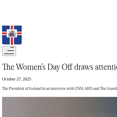
Search
The Women’s Day Off draws attention​​​​‌ ‍ ​‍​‍‌‍ ‌ ​‍‌‍‍‌‌‍‌ ‌‍‍‌‌‍ ‍​‍​‍​ ‍‍​‍​‍‌ ​ ‌‍​‌‌‍ ‍‌‍‍‌‌ ‌​‌ ‍‌​‍ ‍‌‍‍‌‌‍ ​‍​‍​‍ ​​‍​‍‌‍‍​‌ ​‍‌‍‌‌‌‍‌‍​‍​‍​ ‍‍​‍​‍‌‍‍​‌ ‌​‌ ‌​‌ ​​‌ ​ ​‍ ​‍ ‌‍‌‍‌‍ ‌ ​‍‌ ​ ‌‍‌‌‌ ‌​‌‍‍‌​‍ ‌‌‍‍‌‌ ​ ‌‍ ​‌‍​‌‌‍ ‍‌‍‌​‌ ​ ​‍ ‍‌ ‌‍‌‍‌‌‌ ​‍‌‍​ ‌‍‌‌‌‍ ​​‍ ‍‌‍​‌‌ ​​‌ ​​​‍ ‌ ​ ‌ ‌​‌ ‌‌‌‍‌​‌‍‍‌‌‍ ​‍ ‌‍‍‌‌‍ ‍‌ ‌​‌‍‌‌‌‍ ‍‌ ‌​​‍ ‌‍‌‌‌‍‌​‌‍‍‌‌ ‌​​‍ ‌‍ ‌‌‍ ‌‍‌​‌‍‌‌​ ‌‌ ​​‌ ​‍‌‍‌‌‌ ​ ‌‍‌‌‌‍ ‍‌ ‌​‌‍​‌‌ ‌​‌‍‍‌‌‍ ‌‍ ‍​ ‍ ‌‍‍‌‌‍‌​​ ‌‌‍​‍​ ‍‌‌‍‌​‌‍​‌‌‍​‍​ ​​​ ​​‌‍‌‌​‍ ‌​ ‍‌‌‍‌‍​ ​ ‌‍​‌​‍ ‌​ ‌​​ ‌ ​ ‍​​ ​​​‍ ‌‌‍​‍‌‍‌‌‌‍‌‍​ ​ ​‍ ‌‌‍​ ​ ​‍​ ‍‌‌‍​ ​ ‌‌​ ​ ‌‍‌‌​ ‌​‌‍​‌‌‍‌​‌‍‌‌​ ​​​ ‍ ‌ ‌​‌ ‍‌‌ ​​‌‍‌‌​ ‌‌‍ ‍‌‍‌‌‌ ‌ ‌ ​ ​ ‍ ‌ ​​‌‍​‌‌ ‌​‌‍‍​​ ‌‌ ‌​‌‍‍‌‌ ‌​‌‍ ​‌‍‌‌​ ‌‍​‍‌‍​‌‌ ​ ‌‍‌‌‌‌‌‌‌ ​‍‌‍ ​​ ‌‌‍‍​‌ ‌​‌ ‌​‌ ​​‌ ​ ​‍‌‌​ ​‍‌​‌‍​‍‌‌​ ​‍‌​‌‍‌‍‌‍‌‍ ‌ ​‍‌ ​ ‌‍‌‌‌ ‌​‌‍‍‌​‍ ‌‌‍‍‌‌ ​ ‌‍ ​‌‍​‌‌‍ ‍‌‍‌​‌ ​ ​‍ ‍‌ ‌‍‌‍‌‌‌ ​‍‌‍​ ‌‍‌‌‌‍ ​​‍ ‍‌‍​‌‌ ​​‌ ​​​‍‌‌​ ​‍‌​‌‍‌ ​ ‌ ‌​‌ ‌‌‌‍‌​‌‍‍‌‌‍ ​‍‌‍‌‍‍‌‌‍‌​​ ‌‌‍​‍​ ‍‌‌‍‌​‌‍​‌‌‍​‍​ ​​​ ​​‌‍‌‌​‍ ‌​ ‍‌‌‍‌‍​ ​ ‌‍​‌​‍ ‌​ ‌​​ ‌ ​ ‍​​ ​​​‍ ‌‌‍​‍‌‍‌‌‌‍‌‍​ ​ ​‍ ‌‌‍​ ​ ​‍​ ‍‌‌‍​ ​ ‌‌​ ​ ‌‍‌‌​ ‌​‌‍​‌‌‍‌​‌‍‌‌​ ​​​‍‌‍‌ ‌​‌ ‍‌‌ ​​‌‍‌‌​ ‌‌‍ ‍‌‍‌‌‌ ‌ ‌ ​ ​‍‌‍‌ ​​‌‍​‌‌ ‌​‌‍‍​​ ‌‌ ‌​‌‍‍‌‌ ‌​‌‍ ​‌‍‌‌​‍‌‍‌ ​​‌‍‌‌‌ ​‍‌ 
October 27, 2025
The President of Iceland in an interview with CNN, ARD and The Guardian.​​​​‌ ‍ ​‍​‍‌‍ ‌ ​‍‌‍‍‌‌‍‌ ‌‍‍‌‌‍ ‍​‍​‍​ ‍‍​‍​‍‌ ​ ‌‍​‌‌‍ ‍‌‍‍‌‌ ‌​‌ ‍‌​‍ ‍‌‍‍‌‌‍ ​‍​‍​‍ ​​‍​‍‌‍‍​‌ ​‍‌‍‌‌‌‍‌‍​‍​‍​ ‍‍​‍​‍‌‍‍​‌ ‌​‌ ‌​‌ ​​‌ ​ ​‍ ​‍ ‌‍‌‍‌‍ ‌ ​‍‌ ​ ‌‍‌‌‌ ‌​‌‍‍‌​‍ ‌‌‍‍‌‌ ​ ‌‍ ​‌‍​‌‌‍ ‍‌‍‌​‌ ​ ​‍ ‍‌ ‌‍‌‍‌‌‌ ​‍‌‍​ ‌‍‌‌‌‍ ​​‍ ‍‌‍​‌‌ ​​‌ ​​​‍ ‌ ​ ‌ ‌​‌ ‌‌‌‍‌​‌‍‍‌‌‍ ​‍ ‌‍‍‌‌‍ ‍‌ ‌​‌‍‌‌‌‍ ‍‌ ‌​​‍ ‌‍‌‌‌‍‌​‌‍‍‌‌ ‌​​‍ ‌‍ ‌‌‍ ‌‍‌​‌‍‌‌​ ‌‌ ​​‌ ​‍‌‍‌‌‌ ​ ‌‍‌‌‌‍ ‍‌ ‌​‌‍​‌‌ ‌​‌‍‍‌‌‍ ‌‍ ‍​ ‍ ‌‍‍‌‌‍‌​​ ‌‌‍​‍​ ‍‌‌‍‌​‌‍​‌‌‍​‍​ ​​​ ​​‌‍‌‌​‍ ‌​ ‍‌‌‍‌‍​ ​ ‌‍​‌​‍ ‌​ ‌​​ ‌ ​ ‍​​ ​​​‍ ‌‌‍​‍‌‍‌‌‌‍‌‍​ ​ ​‍ ‌‌‍​ ​ ​‍​ ‍‌‌‍​ ​ ‌‌​ ​ ‌‍‌‌​ ‌​‌‍​‌‌‍‌​‌‍‌‌​ ​​​ ‍ ‌ ‌​‌ ‍‌‌ ​​‌‍‌‌​ ‌‌‍ ‍‌‍‌‌‌ ‌ ‌ ​ ​ ‍ ‌ ​​‌‍​‌‌ ‌​‌‍‍​​ ‌‌‍‌​‌‍‌‌‌ ​ ‌‍​ ‌ ​‍‌‍‍‌‌ ​​‌ ‌​‌‍‍‌‌‍ ‌‍ ‍​ ‌‍​‍‌‍​‌‌ ​ ‌‍‌‌‌‌‌‌‌ ​‍‌‍ ​​ ‌‌‍‍​‌ ‌​‌ ‌​‌ ​​‌ ​ ​‍‌‌​ ​‍‌​‌‍​‍‌‌​ ​‍‌​‌‍‌‍‌‍‌‍ ‌ ​‍‌ ​ ‌‍‌‌‌ ‌​‌‍‍‌​‍ ‌‌‍‍‌‌ ​ ‌‍ ​‌‍​‌‌‍ ‍‌‍‌​‌ ​ ​‍ ‍‌ ‌‍‌‍‌‌‌ ​‍‌‍​ ‌‍‌‌‌‍ ​​‍ ‍‌‍​‌‌ ​​‌ ​​​‍‌‌​ ​‍‌​‌‍‌ ​ ‌ ‌​‌ ‌‌‌‍‌​‌‍‍‌‌‍ ​‍‌‍‌‍‍‌‌‍‌​​ ‌‌‍​‍​ ‍‌‌‍‌​‌‍​‌‌‍​‍​ ​​​ ​​‌‍‌‌​‍ ‌​ ‍‌‌‍‌‍​ ​ ‌‍​‌​‍ ‌​ ‌​​ ‌ ​ ‍​​ ​​​‍ ‌‌‍​‍‌‍‌‌‌‍‌‍​ ​ ​‍ ‌‌‍​ ​ ​‍​ ‍‌‌‍​ ​ ‌‌​ ​ ‌‍‌‌​ ‌​‌‍​‌‌‍‌​‌‍‌‌​ ​​​‍‌‍‌ ‌​‌ ‍‌‌ ​​‌‍‌‌​ ‌‌‍ ‍‌‍‌‌‌ ‌ ‌ ​ ​‍‌‍‌ ​​‌‍​‌‌ ‌​‌‍‍​​ ‌‌‍‌​‌‍‌‌‌ ​ ‌‍​ ‌ ​‍‌‍‍‌‌ ​​‌ ‌​‌‍‍‌‌‍ ‌‍ ‍​‍‌‍‌ ​​‌‍‌‌‌ ​‍‌ ​ ‌ ​​‌‍‌‌‌‍​ 