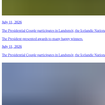
July 11, 2026
The Presidential Couple participates in Landsmót, the Icelandic Nati
The President presented awards to many happy winners.
July 11, 2026
The Presidential Couple participates in Landsmót, the Icelandic Nati