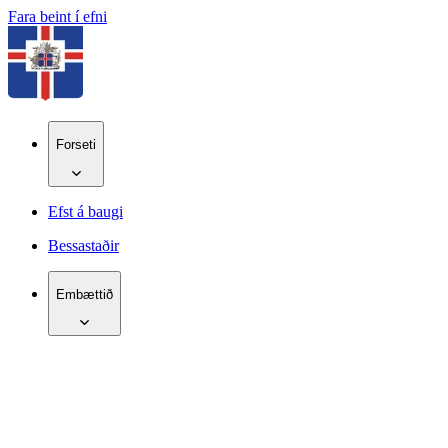
Fara beint í efni
Forseti
Efst á baugi
Bessastaðir
Embættið
IS
EN