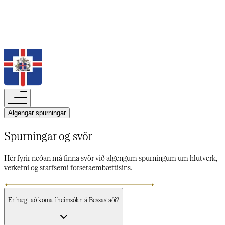
Leita
Algengar spurningar​​​​‌ ‍ ​‍​‍‌‍ ‌ ​‍‌‍‍‌‌‍‌ ‌‍‍‌‌‍ ‍​‍​‍​ ‍‍​‍​‍‌ ​ ‌‍​‌‌‍ ‍‌‍‍‌‌ ‌​‌ ‍‌​‍ ‍‌‍‍‌‌‍ ​‍​‍​‍ ​​‍​‍‌‍‍​‌ ​‍‌‍‌‌‌‍‌‍​‍​‍​ ‍‍​‍​‍‌‍‍​‌ ‌​‌ ‌​‌ ​​‌ ​ ​‍ ​‍ ‌‍‌‍‌‍ ‌ ​‍‌ ​ ‌‍‌‌‌ ‌​‌‍‍‌​‍ ‌‌‍‍‌‌ ​ ‌‍ ​‌‍​‌‌‍ ‍‌‍‌​‌ ​ ​‍ ‍‌ ‌‍‌‍‌‌‌ ​‍‌‍​ ‌‍‌‌‌‍ ​​‍ ‍‌‍​‌‌ ​​‌ ​​​‍ ‌ ​ ‌ ‌​‌ ‌‌‌‍‌​‌‍‍‌‌‍ ​‍ ‌‍‍‌‌‍ ‍‌ ‌​‌‍‌‌‌‍ ‍‌ ‌​​‍ ‌‍‌‌‌‍‌​‌‍‍‌‌ ‌​​‍ ‌‍ ‌‌‍ ‌‍‌​‌‍‌‌​ ‌‌ ​​‌ ​‍‌‍‌‌‌ ​ ‌‍‌‌‌‍ ‍‌ ‌​‌‍​‌‌ ‌​‌‍‍‌‌‍ ‌‍ ‍​ ‍ ‌‍‍‌‌‍‌​​ ‌‌‍​‌​ ​‍‌‍​‌​ ‌​​ ‌‌​ ‍‌‌‍‌‍‌‍​‌​‍ ‌​ ​ ​ ‍​​ ​‍​ ​‌​‍ ‌​ ‌​​ ‍‌‌‍‌‌‌‍‌‌​‍ ‌‌‍​‌​ ​ ‌‍​‍‌‍​‍​‍ ‌​ ‌‍​ ‍‌​ ​‍​ ‍​‌‍​ ‌‍​‍​ ​‌‌‍‌​‌‍​ ​ ​​​ ‌​​ ‌‍​ ‍ ‌ ‌​‌ ‍‌‌ ​​‌‍‌‌​ ‌‌ ‌​‌‍​‌‌‍‌ ​ ‍ ‌ ​​‌‍​‌‌ ‌​‌‍‍​​ ‌‌ ‌​‌‍‍‌‌ ‌​‌‍ ​‌‍‌‌​ ‌‍​‍‌‍​‌‌ ​ ‌‍‌‌‌‌‌‌‌ ​‍‌‍ ​​ ‌‌‍‍​‌ ‌​‌ ‌​‌ ​​‌ ​ ​‍‌‌​ ​‍‌​‌‍​‍‌‌​ ​‍‌​‌‍‌‍‌‍‌‍ ‌ ​‍‌ ​ ‌‍‌‌‌ ‌​‌‍‍‌​‍ ‌‌‍‍‌‌ ​ ‌‍ ​‌‍​‌‌‍ ‍‌‍‌​‌ ​ ​‍ ‍‌ ‌‍‌‍‌‌‌ ​‍‌‍​ ‌‍‌‌‌‍ ​​‍ ‍‌‍​‌‌ ​​‌ ​​​‍‌‌​ ​‍‌​‌‍‌ ​ ‌ ‌​‌ ‌‌‌‍‌​‌‍‍‌‌‍ ​‍‌‍‌‍‍‌‌‍‌​​ ‌‌‍​‌​ ​‍‌‍​‌​ ‌​​ ‌‌​ ‍‌‌‍‌‍‌‍​‌​‍ ‌​ ​ ​ ‍​​ ​‍​ ​‌​‍ ‌​ ‌​​ ‍‌‌‍‌‌‌‍‌‌​‍ ‌‌‍​‌​ ​ ‌‍​‍‌‍​‍​‍ ‌​ ‌‍​ ‍‌​ ​‍​ ‍​‌‍​ ‌‍​‍​ ​‌‌‍‌​‌‍​ ​ ​​​ ‌​​ ‌‍​‍‌‍‌ ‌​‌ ‍‌‌ ​​‌‍‌‌​ ‌‌ ‌​‌‍​‌‌‍‌ ​‍‌‍‌ ​​‌‍​‌‌ ‌​‌‍‍​​ ‌‌ ‌​‌‍‍‌‌ ‌​‌‍ ​‌‍‌‌​‍‌‍‌ ​​‌‍‌‌‌ ​‍‌ ​ ‌ ​​‌‍‌‌‌‍​ ‌ ‌​‌‍‍‌‌ ‌‍‌‍‌‌​ ‌‌ ​​‌ ‌‌‌‍​‍‌‍ ​‌‍‍‌‌ ​ ‌‍‍​‌‍‌‌‌‍‌​​‍​‍‌ ‌
Spurningar og svör​​​​‌ ‍ ​‍​‍‌‍ ‌ ​‍‌‍‍‌‌‍‌ ‌‍‍‌‌‍ ‍​‍​‍​ ‍‍​‍​‍‌ ​ ‌‍​‌‌‍ ‍‌‍‍‌‌ ‌​‌ ‍‌​‍ ‍‌‍‍‌‌‍ ​‍​‍​‍ ​​‍​‍‌‍‍​‌ ​‍‌‍‌‌‌‍‌‍​‍​‍​ ‍‍​‍​‍‌‍‍​‌ ‌​‌ ‌​‌ ​​‌ ​ ​‍ ​‍ ‌‍‌‍‌‍ ‌ ​‍‌ ​ ‌‍‌‌‌ ‌​‌‍‍‌​‍ ‌‌‍‍‌‌ ​ ‌‍ ​‌‍​‌‌‍ ‍‌‍‌​‌ ​ ​‍ ‍‌ ‌‍‌‍‌‌‌ ​‍‌‍​ ‌‍‌‌‌‍ ​​‍ ‍‌‍​‌‌ ​​‌ ​​​‍ ‌ ​ ‌ ‌​‌ ‌‌‌‍‌​‌‍‍‌‌‍ ​‍ ‌‍‍‌‌‍ ‍‌ ‌​‌‍‌‌‌‍ ‍‌ ‌​​‍ ‌‍‌‌‌‍‌​‌‍‍‌‌ ‌​​‍ ‌‍ ‌‌‍ ‌‍‌​‌‍‌‌​ ‌‌ ​​‌ ​‍‌‍‌‌‌ ​ ‌‍‌‌‌‍ ‍‌ ‌​‌‍​‌‌ ‌​‌‍‍‌‌‍ ‌‍ ‍​ ‍ ‌‍‍‌‌‍‌​​ ‌‌‍​‍​ ​​‌‍‌‌​ ​‍‌‍​‌​ ‌​‌‍​‍​ ‌ ​‍ ‌‌‍​‌​ ‌ ‌‍​‍‌‍‌‍​‍ ‌​ ‌​​ ​ ‌‍​ ​ ​‌​‍ ‌​ ‍‌‌‍‌‌​ ​‍​ ‌ ​‍ ‌​ ​ ​ ‌‌​ ‍‌​ ‌‍‌‍​‍‌‍‌‌‌‍‌‍​ ‍‌‌‍‌​​ ​ ​ ​​​ ​ ​ ‍ ‌ ‌​‌ ‍‌‌ ​​‌‍‌‌​ ‌‌ ​​‌‍​‌‌‍‌ ‌‍‌‌​ ‍ ‌ ​​‌‍​‌‌ ‌​‌‍‍​​ ‌‌ ​​‌‍​‌‌‍‌ ‌‍‌‌‌​​‍‌ ‌‌‌‍‍‌‌‍ ​‌‍‌​‌‍‌‌‌ ​‍​‍‌‌​ ‌‌‌​​‍‌‌ ‌‍‍ ‌‍‌‌‌ ‍‌​‍‌‌​ ​ ‌​‌​​‍‌‌​ ​ ‌​‌​​‍‌‌​ ​‍​ ​‍‌‍​‍‌‍​ ‌‍‌‌‌‍‌‌‌‍‌‍‌‍​‍​ ​‌‌‍‌​‌‍‌‍​ ​​​ ‍‌​ ​​​‍‌‌​ ​‍​ ​‍​‍‌‌​ ‌‌‌​‌​​‍ ‍‌ ‌​‌‍‍‌‌ ‌​‌‍ ​‌‍‌‌​ ‌‍​‍‌‍​‌‌ ​ ‌‍‌‌‌‌‌‌‌ ​‍‌‍ ​​ ‌‌‍‍​‌ ‌​‌ ‌​‌ ​​‌ ​ ​‍‌‌​ ​‍‌​‌‍​‍‌‌​ ​‍‌​‌‍‌‍‌‍‌‍ ‌ ​‍‌ ​ ‌‍‌‌‌ ‌​‌‍‍‌​‍ ‌‌‍‍‌‌ ​ ‌‍ ​‌‍​‌‌‍ ‍‌‍‌​‌ ​ ​‍ ‍‌ ‌‍‌‍‌‌‌ ​‍‌‍​ ‌‍‌‌‌‍ ​​‍ ‍‌‍​‌‌ ​​‌ ​​​‍‌‌​ ​‍‌​‌‍‌ ​ ‌ ‌​‌ ‌‌‌‍‌​‌‍‍‌‌‍ ​‍‌‍‌‍‍‌‌‍‌​​ ‌‌‍​‍​ ​​‌‍‌‌​ ​‍‌‍​‌​ ‌​‌‍​‍​ ‌ ​‍ ‌‌‍​‌​ ‌ ‌‍​‍‌‍‌‍​‍ ‌​ ‌​​ ​ ‌‍​ ​ ​‌​‍ ‌​ ‍‌‌‍‌‌​ ​‍​ ‌ ​‍ ‌​ ​ ​ ‌‌​ ‍‌​ ‌‍‌‍​‍‌‍‌‌‌‍‌‍​ ‍‌‌‍‌​​ ​ ​ ​​​ ​ ​‍‌‍‌ ‌​‌ ‍‌‌ ​​‌‍‌‌​ ‌‌ ​​‌‍​‌‌‍‌ ‌‍‌‌​‍‌‍‌ ​​‌‍​‌‌ ‌​‌‍‍​​ ‌‌ ​​‌‍​‌‌‍‌ ‌‍‌‌‌​​‍‌ ‌‌‌‍‍‌‌‍ ​‌‍‌​‌‍‌‌‌ ​‍​‍‌‌​ ‌‌‌​​‍‌‌ ‌‍‍ ‌‍‌‌‌ ‍‌​‍‌‌​ ​ ‌​‌​​‍‌‌​ ​ ‌​‌​​‍‌‌​ ​‍​ ​‍‌‍​‍‌‍​ ‌‍‌‌‌‍‌‌‌‍‌‍‌‍​‍​ ​‌‌‍‌​‌‍‌‍​ ​​​ ‍‌​ ​​​‍‌‌​ ​‍​ ​‍​‍‌‌​ ‌‌‌​‌​​‍ ‍‌ ‌​‌‍‍‌‌ ‌​‌‍ ​‌‍‌‌​‍‌‍‌ ​​‌‍‌‌‌ ​‍‌ ​ ‌ ​​‌‍‌‌‌‍​ ‌ ‌​‌‍‍‌‌ ‌‍‌‍‌‌​ ‌‌ ​​‌ ‌‌‌‍​‍‌‍ ​‌‍‍‌‌ ​ ‌‍‍​‌‍‌‌‌‍‌​​‍​‍‌ ‌
Hér fyrir neðan má finna svör við algengum spurningum um hlutverk,
verkefni og starfsemi forsetaembættisins.​​​​‌ ‍ ​‍​‍‌‍ ‌ ​‍‌‍‍‌‌‍‌ ‌‍‍‌‌‍ ‍​‍​‍​ ‍‍​‍​‍‌ ​ ‌‍​‌‌‍ ‍‌‍‍‌‌ ‌​‌ ‍‌​‍ ‍‌‍‍‌‌‍ ​‍​‍​‍ ​​‍​‍‌‍‍​‌ ​‍‌‍‌‌‌‍‌‍​‍​‍​ ‍‍​‍​‍‌‍‍​‌ ‌​‌ ‌​‌ ​​‌ ​ ​‍ ​‍ ‌‍‌‍‌‍ ‌ ​‍‌ ​ ‌‍‌‌‌ ‌​‌‍‍‌​‍ ‌‌‍‍‌‌ ​ ‌‍ ​‌‍​‌‌‍ ‍‌‍‌​‌ ​ ​‍ ‍‌ ‌‍‌‍‌‌‌ ​‍‌‍​ ‌‍‌‌‌‍ ​​‍ ‍‌‍​‌‌ ​​‌ ​​​‍ ‌ ​ ‌ ‌​‌ ‌‌‌‍‌​‌‍‍‌‌‍ ​‍ ‌‍‍‌‌‍ ‍‌ ‌​‌‍‌‌‌‍ ‍‌ ‌​​‍ ‌‍‌‌‌‍‌​‌‍‍‌‌ ‌​​‍ ‌‍ ‌‌‍ ‌‍‌​‌‍‌‌​ ‌‌ ​​‌ ​‍‌‍‌‌‌ ​ ‌‍‌‌‌‍ ‍‌ ‌​‌‍​‌‌ ‌​‌‍‍‌‌‍ ‌‍ ‍​ ‍ ‌‍‍‌‌‍‌​​ ‌‌‍​‍​ ​​‌‍‌‌​ ​‍‌‍​‌​ ‌​‌‍​‍​ ‌ ​‍ ‌‌‍​‌​ ‌ ‌‍​‍‌‍‌‍​‍ ‌​ ‌​​ ​ ‌‍​ ​ ​‌​‍ ‌​ ‍‌‌‍‌‌​ ​‍​ ‌ ​‍ ‌​ ​ ​ ‌‌​ ‍‌​ ‌‍‌‍​‍‌‍‌‌‌‍‌‍​ ‍‌‌‍‌​​ ​ ​ ​​​ ​ ​ ‍ ‌ ‌​‌ ‍‌‌ ​​‌‍‌‌​ ‌‌ ​​‌‍​‌‌‍‌ ‌‍‌‌​ ‍ ‌ ​​‌‍​‌‌ ‌​‌‍‍​​ ‌‌ ​​‌‍​‌‌‍‌ ‌‍‌‌‌​​‍‌ ‌‌‌‍‍‌‌‍ ​‌‍‌​‌‍‌‌‌ ​‍​‍‌‌​ ‌‌‌​​‍‌‌ ‌‍‍ ‌‍‌‌‌ ‍‌​‍‌‌​ ​ ‌​‌​​‍‌‌​ ​ ‌​‌​​‍‌‌​ ​‍​ ​‍‌‍​‍‌‍​ ‌‍‌‌‌‍‌‌‌‍‌‍‌‍​‍​ ​‌‌‍‌​‌‍‌‍​ ​​​ ‍‌​ ​​​‍‌‌​ ​‍​ ​‍​‍‌‌​ ‌‌‌​‌​​‍ ‍‌‍‌​‌‍‌‌‌ ​ ‌‍​ ‌ ​‍‌‍‍‌‌ ​​‌ ‌​‌‍‍‌‌‍ ‌‍ ‍​ ‌‍​‍‌‍​‌‌ ​ ‌‍‌‌‌‌‌‌‌ ​‍‌‍ ​​ ‌‌‍‍​‌ ‌​‌ ‌​‌ ​​‌ ​ ​‍‌‌​ ​‍‌​‌‍​‍‌‌​ ​‍‌​‌‍‌‍‌‍‌‍ ‌ ​‍‌ ​ ‌‍‌‌‌ ‌​‌‍‍‌​‍ ‌‌‍‍‌‌ ​ ‌‍ ​‌‍​‌‌‍ ‍‌‍‌​‌ ​ ​‍ ‍‌ ‌‍‌‍‌‌‌ ​‍‌‍​ ‌‍‌‌‌‍ ​​‍ ‍‌‍​‌‌ ​​‌ ​​​‍‌‌​ ​‍‌​‌‍‌ ​ ‌ ‌​‌ ‌‌‌‍‌​‌‍‍‌‌‍ ​‍‌‍‌‍‍‌‌‍‌​​ ‌‌‍​‍​ ​​‌‍‌‌​ ​‍‌‍​‌​ ‌​‌‍​‍​ ‌ ​‍ ‌‌‍​‌​ ‌ ‌‍​‍‌‍‌‍​‍ ‌​ ‌​​ ​ ‌‍​ ​ ​‌​‍ ‌​ ‍‌‌‍‌‌​ ​‍​ ‌ ​‍ ‌​ ​ ​ ‌‌​ ‍‌​ ‌‍‌‍​‍‌‍‌‌‌‍‌‍​ ‍‌‌‍‌​​ ​ ​ ​​​ ​ ​‍‌‍‌ ‌​‌ ‍‌‌ ​​‌‍‌‌​ ‌‌ ​​‌‍​‌‌‍‌ ‌‍‌‌​‍‌‍‌ ​​‌‍​‌‌ ‌​‌‍‍​​ ‌‌ ​​‌‍​‌‌‍‌ ‌‍‌‌‌​​‍‌ ‌‌‌‍‍‌‌‍ ​‌‍‌​‌‍‌‌‌ ​‍​‍‌‌​ ‌‌‌​​‍‌‌ ‌‍‍ ‌‍‌‌‌ ‍‌​‍‌‌​ ​ ‌​‌​​‍‌‌​ ​ ‌​‌​​‍‌‌​ ​‍​ ​‍‌‍​‍‌‍​ ‌‍‌‌‌‍‌‌‌‍‌‍‌‍​‍​ ​‌‌‍‌​‌‍‌‍​ ​​​ ‍‌​ ​​​‍‌‌​ ​‍​ ​‍​‍‌‌​ ‌‌‌​‌​​‍ ‍‌‍‌​‌‍‌‌‌ ​ ‌‍​ ‌ ​‍‌‍‍‌‌ ​​‌ ‌​‌‍‍‌‌‍ ‌‍ ‍​‍‌‍‌ ​​‌‍‌‌‌ ​‍‌ ​ ‌ ​​‌‍‌‌‌‍​ ‌ ‌​‌‍‍‌‌ ‌‍‌‍‌‌​ ‌‌ ​​‌ ‌‌‌‍​‍‌‍ ​‌‍‍‌‌ ​ ‌‍‍​‌‍‌‌‌‍‌​​‍​‍‌ ‌
Er hægt að koma í heimsókn á Bessastaði?​​​​‌ ‍ ​‍​‍‌‍ ‌ ​‍‌‍‍‌‌‍‌ ‌‍‍‌‌‍ ‍​‍​‍​ ‍‍​‍​‍‌ ​ ‌‍​‌‌‍ ‍‌‍‍‌‌ ‌​‌ ‍‌​‍ ‍‌‍‍‌‌‍ ​‍​‍​‍ ​​‍​‍‌‍‍​‌ ​‍‌‍‌‌‌‍‌‍​‍​‍​ ‍‍​‍​‍‌‍‍​‌ ‌​‌ ‌​‌ ​​‌ ​ ​‍ ​‍ ‌‍‌‍‌‍ ‌ ​‍‌ ​ ‌‍‌‌‌ ‌​‌‍‍‌​‍ ‌‌‍‍‌‌ ​ ‌‍ ​‌‍​‌‌‍ ‍‌‍‌​‌ ​ ​‍ ‍‌ ‌‍‌‍‌‌‌ ​‍‌‍​ ‌‍‌‌‌‍ ​​‍ ‍‌‍​‌‌ ​​‌ ​​​‍ ‌ ​ ‌ ‌​‌ ‌‌‌‍‌​‌‍‍‌‌‍ ​‍ ‌‍‍‌‌‍ ‍‌ ‌​‌‍‌‌‌‍ ‍‌ ‌​​‍ ‌‍‌‌‌‍‌​‌‍‍‌‌ ‌​​‍ ‌‍ ‌‌‍ ‌‍‌​‌‍‌‌​ ‌‌ ​​‌ ​‍‌‍‌‌‌ ​ ‌‍‌‌‌‍ ‍‌ ‌​‌‍​‌‌ ‌​‌‍‍‌‌‍ ‌‍ ‍​ ‍ ‌‍‍‌‌‍‌​​ ‌‌‍​‍​ ​​‌‍‌‌​ ​‍‌‍​‌​ ‌​‌‍​‍​ ‌ ​‍ ‌‌‍​‌​ ‌ ‌‍​‍‌‍‌‍​‍ ‌​ ‌​​ ​ ‌‍​ ​ ​‌​‍ ‌​ ‍‌‌‍‌‌​ ​‍​ ‌ ​‍ ‌​ ​ ​ ‌‌​ ‍‌​ ‌‍‌‍​‍‌‍‌‌‌‍‌‍​ ‍‌‌‍‌​​ ​ ​ ​​​ ​ ​ ‍ ‌ ‌​‌ ‍‌‌ ​​‌‍‌‌​ ‌‌ ​​‌‍​‌‌‍‌ ‌‍‌‌​ ‍ ‌ ​​‌‍​‌‌ ‌​‌‍‍​​ ‌‌ ​​‌‍​‌‌‍‌ ‌‍‌‌‌​​‍‌ ‌‌‌‍‍‌‌‍ ​‌‍‌​‌‍‌‌‌ ​‍​‍‌‌​ ‌‌‌​​‍‌‌ ‌‍‍ ‌‍‌‌‌ ‍‌​‍‌‌​ ​ ‌​‌​​‍‌‌​ ​ ‌​‌​​‍‌‌​ ​‍​ ​‍​ ​​​ ‌‍​ ‌‌​ ‌‌‌‍‌​‌‍‌‌‌‍‌‍​ ​​​ ​​​ ‌‌​ ​‌‌‍‌‍​‍‌‌​ ​‍​ ​‍​‍‌‌​ ‌‌‌​‌​​‍ ‍‌ ​‌‌ ‌‌‌‍‌‌‌ ​ ‌ ‌​‌‍‍‌‌‍ ‌‍ ‍‌ ​ ​‍‌‌​ ‌‌‌​​‍‌‌ ‌‍‍ ‌‍‌‌‌ ‍‌​‍‌‌​ ​ ‌​‌​​‍‌‌​ ​ ‌​‌​​‍‌‌​ ​‍​ ​‍‌‍​‍​ ‍‌‌‍​ ​ ‌‍​ ​‌‌‍​ ‌‍‌‍​ ‍​​ ‍​‌‍​‍‌‍‌​‌‍​‍​‍‌‌​ ​‍​ ​‍​‍‌‌​ ‌‌‌​‌​​‍ ‍‌ ​‌‌ ‌‌‌‍‌‌‌ ​ ‌ ‌​‌‍‍‌‌‍ ‌‍ ‍​ ‌‍​‍‌‍​‌‌ ​ ‌‍‌‌‌‌‌‌‌ ​‍‌‍ ​​ ‌‌‍‍​‌ ‌​‌ ‌​‌ ​​‌ ​ ​‍‌‌​ ​‍‌​‌‍​‍‌‌​ ​‍‌​‌‍‌‍‌‍‌‍ ‌ ​‍‌ ​ ‌‍‌‌‌ ‌​‌‍‍‌​‍ ‌‌‍‍‌‌ ​ ‌‍ ​‌‍​‌‌‍ ‍‌‍‌​‌ ​ ​‍ ‍‌ ‌‍‌‍‌‌‌ ​‍‌‍​ ‌‍‌‌‌‍ ​​‍ ‍‌‍​‌‌ ​​‌ ​​​‍‌‌​ ​‍‌​‌‍‌ ​ ‌ ‌​‌ ‌‌‌‍‌​‌‍‍‌‌‍ ​‍‌‍‌‍‍‌‌‍‌​​ ‌‌‍​‍​ ​​‌‍‌‌​ ​‍‌‍​‌​ ‌​‌‍​‍​ ‌ ​‍ ‌‌‍​‌​ ‌ ‌‍​‍‌‍‌‍​‍ ‌​ ‌​​ ​ ‌‍​ ​ ​‌​‍ ‌​ ‍‌‌‍‌‌​ ​‍​ ‌ ​‍ ‌​ ​ ​ ‌‌​ ‍‌​ ‌‍‌‍​‍‌‍‌‌‌‍‌‍​ ‍‌‌‍‌​​ ​ ​ ​​​ ​ ​‍‌‍‌ ‌​‌ ‍‌‌ ​​‌‍‌‌​ ‌‌ ​​‌‍​‌‌‍‌ ‌‍‌‌​‍‌‍‌ ​​‌‍​‌‌ ‌​‌‍‍​​ ‌‌ ​​‌‍​‌‌‍‌ ‌‍‌‌‌​​‍‌ ‌‌‌‍‍‌‌‍ ​‌‍‌​‌‍‌‌‌ ​‍​‍‌‌​ ‌‌‌​​‍‌‌ ‌‍‍ ‌‍‌‌‌ ‍‌​‍‌‌​ ​ ‌​‌​​‍‌‌​ ​ ‌​‌​​‍‌‌​ ​‍​ ​‍​ ​​​ ‌‍​ ‌‌​ ‌‌‌‍‌​‌‍‌‌‌‍‌‍​ ​​​ ​​​ ‌‌​ ​‌‌‍‌‍​‍‌‌​ ​‍​ ​‍​‍‌‌​ ‌‌‌​‌​​‍ ‍‌ ​‌‌ ‌‌‌‍‌‌‌ ​ ‌ ‌​‌‍‍‌‌‍ ‌‍ ‍‌ ​ ​‍‌‌​ ‌‌‌​​‍‌‌ ‌‍‍ ‌‍‌‌‌ ‍‌​‍‌‌​ ​ ‌​‌​​‍‌‌​ ​ ‌​‌​​‍‌‌​ ​‍​ ​‍‌‍​‍​ ‍‌‌‍​ ​ ‌‍​ ​‌‌‍​ ‌‍‌‍​ ‍​​ ‍​‌‍​‍‌‍‌​‌‍​‍​‍‌‌​ ​‍​ ​‍​‍‌‌​ ‌‌‌​‌​​‍ ‍‌ ​‌‌ ‌‌‌‍‌‌‌ ​ ‌ ‌​‌‍‍‌‌‍ ‌‍ ‍​‍‌‍‌ ​​‌‍‌‌‌ ​‍‌ ​ ‌ ​​‌‍‌‌‌‍​ ‌ ‌​‌‍‍‌‌ ‌‍‌‍‌‌​ ‌‌ ​​‌ ‌‌‌‍​‍‌‍ ​‌‍‍‌‌ ​ ‌‍‍​‌‍‌‌‌‍‌​​‍​‍‌ ‌