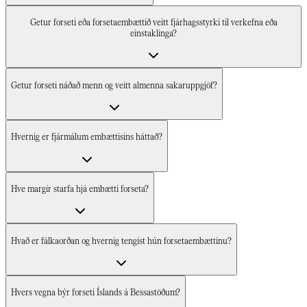
Getur forseti eða forsetaembættið veitt fjárhagsstyrki til verkefna eða
einstaklinga?​​​​‌ ‍ ​‍​‍‌‍ ‌ ​‍‌‍‍‌‌‍‌ ‌‍‍‌‌‍ ‍​‍​‍​ ‍‍​‍​‍‌ ​ ‌‍​‌‌‍ ‍‌‍‍‌‌ ‌​‌ ‍‌​‍ ‍‌‍‍‌‌‍ ​‍​‍​‍ ​​‍​‍‌‍‍​‌ ​‍‌‍‌‌‌‍‌‍​‍​‍​ ‍‍​‍​‍‌‍‍​‌ ‌​‌ ‌​‌ ​​‌ ​ ​‍ ​‍ ‌‍‌‍‌‍ ‌ ​‍‌ ​ ‌‍‌‌‌ ‌​‌‍‍‌​‍ ‌‌‍‍‌‌ ​ ‌‍ ​‌‍​‌‌‍ ‍‌‍‌​‌ ​ ​‍ ‍‌ ‌‍‌‍‌‌‌ ​‍‌‍​ ‌‍‌‌‌‍ ​​‍ ‍‌‍​‌‌ ​​‌ ​​​‍ ‌ ​ ‌ ‌​‌ ‌‌‌‍‌​‌‍‍‌‌‍ ​‍ ‌‍‍‌‌‍ ‍‌ ‌​‌‍‌‌‌‍ ‍‌ ‌​​‍ ‌‍‌‌‌‍‌​‌‍‍‌‌ ‌​​‍ ‌‍ ‌‌‍ ‌‍‌​‌‍‌‌​ ‌‌ ​​‌ ​‍‌‍‌‌‌ ​ ‌‍‌‌‌‍ ‍‌ ‌​‌‍​‌‌ ‌​‌‍‍‌‌‍ ‌‍ ‍​ ‍ ‌‍‍‌‌‍‌​​ ‌‌‍​‍​ ​​‌‍‌‌​ ​‍‌‍​‌​ ‌​‌‍​‍​ ‌ ​‍ ‌‌‍​‌​ ‌ ‌‍​‍‌‍‌‍​‍ ‌​ ‌​​ ​ ‌‍​ ​ ​‌​‍ ‌​ ‍‌‌‍‌‌​ ​‍​ ‌ ​‍ ‌​ ​ ​ ‌‌​ ‍‌​ ‌‍‌‍​‍‌‍‌‌‌‍‌‍​ ‍‌‌‍‌​​ ​ ​ ​​​ ​ ​ ‍ ‌ ‌​‌ ‍‌‌ ​​‌‍‌‌​ ‌‌ ​​‌‍​‌‌‍‌ ‌‍‌‌​ ‍ ‌ ​​‌‍​‌‌ ‌​‌‍‍​​ ‌‌ ​​‌‍​‌‌‍‌ ‌‍‌‌‌​​‍‌ ‌‌‌‍‍‌‌‍ ​‌‍‌​‌‍‌‌‌ ​‍​‍‌‌​ ‌‌‌​​‍‌‌ ‌‍‍ ‌‍‌‌‌ ‍‌​‍‌‌​ ​ ‌​‌​​‍‌‌​ ​ ‌​‌​​‍‌‌​ ​‍​ ​‍​ ​​​ ‌‍​ ‌‌​ ‌‌‌‍‌​‌‍‌‌‌‍‌‍​ ​​​ ​​​ ‌‌​ ​‌‌‍‌‍​‍‌‌​ ​‍​ ​‍​‍‌‌​ ‌‌‌​‌​​‍ ‍‌ ​‌‌ ‌‌‌‍‌‌‌ ​ ‌ ‌​‌‍‍‌‌‍ ‌‍ ‍‌ ​ ​‍‌‌​ ‌‌‌​​‍‌‌ ‌‍‍ ‌‍‌‌‌ ‍‌​‍‌‌​ ​ ‌​‌​​‍‌‌​ ​ ‌​‌​​‍‌‌​ ​‍​ ​‍​ ​‌​ ​​​ ‍​​ ‌‍​ ​ ​ ‌‍‌‍​ ​ ‍‌​ ​​​ ‌​‌‍‌‍​ ‍​​‍‌‌​ ​‍​ ​‍​‍‌‌​ ‌‌‌​‌​​‍ ‍‌ ​‌‌ ‌‌‌‍‌‌‌ ​ ‌ ‌​‌‍‍‌‌‍ ‌‍ ‍​ ‌‍​‍‌‍​‌‌ ​ ‌‍‌‌‌‌‌‌‌ ​‍‌‍ ​​ ‌‌‍‍​‌ ‌​‌ ‌​‌ ​​‌ ​ ​‍‌‌​ ​‍‌​‌‍​‍‌‌​ ​‍‌​‌‍‌‍‌‍‌‍ ‌ ​‍‌ ​ ‌‍‌‌‌ ‌​‌‍‍‌​‍ ‌‌‍‍‌‌ ​ ‌‍ ​‌‍​‌‌‍ ‍‌‍‌​‌ ​ ​‍ ‍‌ ‌‍‌‍‌‌‌ ​‍‌‍​ ‌‍‌‌‌‍ ​​‍ ‍‌‍​‌‌ ​​‌ ​​​‍‌‌​ ​‍‌​‌‍‌ ​ ‌ ‌​‌ ‌‌‌‍‌​‌‍‍‌‌‍ ​‍‌‍‌‍‍‌‌‍‌​​ ‌‌‍​‍​ ​​‌‍‌‌​ ​‍‌‍​‌​ ‌​‌‍​‍​ ‌ ​‍ ‌‌‍​‌​ ‌ ‌‍​‍‌‍‌‍​‍ ‌​ ‌​​ ​ ‌‍​ ​ ​‌​‍ ‌​ ‍‌‌‍‌‌​ ​‍​ ‌ ​‍ ‌​ ​ ​ ‌‌​ ‍‌​ ‌‍‌‍​‍‌‍‌‌‌‍‌‍​ ‍‌‌‍‌​​ ​ ​ ​​​ ​ ​‍‌‍‌ ‌​‌ ‍‌‌ ​​‌‍‌‌​ ‌‌ ​​‌‍​‌‌‍‌ ‌‍‌‌​‍‌‍‌ ​​‌‍​‌‌ ‌​‌‍‍​​ ‌‌ ​​‌‍​‌‌‍‌ ‌‍‌‌‌​​‍‌ ‌‌‌‍‍‌‌‍ ​‌‍‌​‌‍‌‌‌ ​‍​‍‌‌​ ‌‌‌​​‍‌‌ ‌‍‍ ‌‍‌‌‌ ‍‌​‍‌‌​ ​ ‌​‌​​‍‌‌​ ​ ‌​‌​​‍‌‌​ ​‍​ ​‍​ ​​​ ‌‍​ ‌‌​ ‌‌‌‍‌​‌‍‌‌‌‍‌‍​ ​​​ ​​​ ‌‌​ ​‌‌‍‌‍​‍‌‌​ ​‍​ ​‍​‍‌‌​ ‌‌‌​‌​​‍ ‍‌ ​‌‌ ‌‌‌‍‌‌‌ ​ ‌ ‌​‌‍‍‌‌‍ ‌‍ ‍‌ ​ ​‍‌‌​ ‌‌‌​​‍‌‌ ‌‍‍ ‌‍‌‌‌ ‍‌​‍‌‌​ ​ ‌​‌​​‍‌‌​ ​ ‌​‌​​‍‌‌​ ​‍​ ​‍​ ​‌​ ​​​ ‍​​ ‌‍​ ​ ​ ‌‍‌‍​ ​ ‍‌​ ​​​ ‌​‌‍‌‍​ ‍​​‍‌‌​ ​‍​ ​‍​‍‌‌​ ‌‌‌​‌​​‍ ‍‌ ​‌‌ ‌‌‌‍‌‌‌ ​ ‌ ‌​‌‍‍‌‌‍ ‌‍ ‍​‍‌‍‌ ​​‌‍‌‌‌ ​‍‌ ​ ‌ ​​‌‍‌‌‌‍​ ‌ ‌​‌‍‍‌‌ ‌‍‌‍‌‌​ ‌‌ ​​‌ ‌‌‌‍​‍‌‍ ​‌‍‍‌‌ ​ ‌‍‍​‌‍‌‌‌‍‌​​‍​‍‌ ‌
Getur forseti náðað menn og veitt almenna sakaruppgjöf?​​​​‌ ‍ ​‍​‍‌‍ ‌ ​‍‌‍‍‌‌‍‌ ‌‍‍‌‌‍ ‍​‍​‍​ ‍‍​‍​‍‌ ​ ‌‍​‌‌‍ ‍‌‍‍‌‌ ‌​‌ ‍‌​‍ ‍‌‍‍‌‌‍ ​‍​‍​‍ ​​‍​‍‌‍‍​‌ ​‍‌‍‌‌‌‍‌‍​‍​‍​ ‍‍​‍​‍‌‍‍​‌ ‌​‌ ‌​‌ ​​‌ ​ ​‍ ​‍ ‌‍‌‍‌‍ ‌ ​‍‌ ​ ‌‍‌‌‌ ‌​‌‍‍‌​‍ ‌‌‍‍‌‌ ​ ‌‍ ​‌‍​‌‌‍ ‍‌‍‌​‌ ​ ​‍ ‍‌ ‌‍‌‍‌‌‌ ​‍‌‍​ ‌‍‌‌‌‍ ​​‍ ‍‌‍​‌‌ ​​‌ ​​​‍ ‌ ​ ‌ ‌​‌ ‌‌‌‍‌​‌‍‍‌‌‍ ​‍ ‌‍‍‌‌‍ ‍‌ ‌​‌‍‌‌‌‍ ‍‌ ‌​​‍ ‌‍‌‌‌‍‌​‌‍‍‌‌ ‌​​‍ ‌‍ ‌‌‍ ‌‍‌​‌‍‌‌​ ‌‌ ​​‌ ​‍‌‍‌‌‌ ​ ‌‍‌‌‌‍ ‍‌ ‌​‌‍​‌‌ ‌​‌‍‍‌‌‍ ‌‍ ‍​ ‍ ‌‍‍‌‌‍‌​​ ‌‌‍​‍​ ​​‌‍‌‌​ ​‍‌‍​‌​ ‌​‌‍​‍​ ‌ ​‍ ‌‌‍​‌​ ‌ ‌‍​‍‌‍‌‍​‍ ‌​ ‌​​ ​ ‌‍​ ​ ​‌​‍ ‌​ ‍‌‌‍‌‌​ ​‍​ ‌ ​‍ ‌​ ​ ​ ‌‌​ ‍‌​ ‌‍‌‍​‍‌‍‌‌‌‍‌‍​ ‍‌‌‍‌​​ ​ ​ ​​​ ​ ​ ‍ ‌ ‌​‌ ‍‌‌ ​​‌‍‌‌​ ‌‌ ​​‌‍​‌‌‍‌ ‌‍‌‌​ ‍ ‌ ​​‌‍​‌‌ ‌​‌‍‍​​ ‌‌ ​​‌‍​‌‌‍‌ ‌‍‌‌‌​​‍‌ ‌‌‌‍‍‌‌‍ ​‌‍‌​‌‍‌‌‌ ​‍​‍‌‌​ ‌‌‌​​‍‌‌ ‌‍‍ ‌‍‌‌‌ ‍‌​‍‌‌​ ​ ‌​‌​​‍‌‌​ ​ ‌​‌​​‍‌‌​ ​‍​ ​‍​ ​​​ ‌‍​ ‌‌​ ‌‌‌‍‌​‌‍‌‌‌‍‌‍​ ​​​ ​​​ ‌‌​ ​‌‌‍‌‍​‍‌‌​ ​‍​ ​‍​‍‌‌​ ‌‌‌​‌​​‍ ‍‌ ​‌‌ ‌‌‌‍‌‌‌ ​ ‌ ‌​‌‍‍‌‌‍ ‌‍ ‍‌ ​ ​‍‌‌​ ‌‌‌​​‍‌‌ ‌‍‍ ‌‍‌‌‌ ‍‌​‍‌‌​ ​ ‌​‌​​‍‌‌​ ​ ‌​‌​​‍‌‌​ ​‍​ ​‍‌‍‌‍‌‍‌​​ ​​​ ‍​​ ​‍​ ​‌‌‍​‍‌‍‌‌‌‍​‍‌‍​ ​ ‌‍​ ​ ​ ‌​​ ​‍​ ‌‌​ ‌‍​ ‌‌​ ​‌​ ‌ ‌‍​‍​ ​‍​ ​‌​ ​ ‌‍‌‌​ ​ ‌‍​ ​ ​‍‌‍‌‍​ ‌​‌‍‌​​ ‌‍‌‍​ ​‍‌‌​ ​‍​ ​‍​‍‌‌​ ‌‌‌​‌​​‍ ‍‌ ​‌‌ ‌‌‌‍‌‌‌ ​ ‌ ‌​‌‍‍‌‌‍ ‌‍ ‍​ ‌‍​‍‌‍​‌‌ ​ ‌‍‌‌‌‌‌‌‌ ​‍‌‍ ​​ ‌‌‍‍​‌ ‌​‌ ‌​‌ ​​‌ ​ ​‍‌‌​ ​‍‌​‌‍​‍‌‌​ ​‍‌​‌‍‌‍‌‍‌‍ ‌ ​‍‌ ​ ‌‍‌‌‌ ‌​‌‍‍‌​‍ ‌‌‍‍‌‌ ​ ‌‍ ​‌‍​‌‌‍ ‍‌‍‌​‌ ​ ​‍ ‍‌ ‌‍‌‍‌‌‌ ​‍‌‍​ ‌‍‌‌‌‍ ​​‍ ‍‌‍​‌‌ ​​‌ ​​​‍‌‌​ ​‍‌​‌‍‌ ​ ‌ ‌​‌ ‌‌‌‍‌​‌‍‍‌‌‍ ​‍‌‍‌‍‍‌‌‍‌​​ ‌‌‍​‍​ ​​‌‍‌‌​ ​‍‌‍​‌​ ‌​‌‍​‍​ ‌ ​‍ ‌‌‍​‌​ ‌ ‌‍​‍‌‍‌‍​‍ ‌​ ‌​​ ​ ‌‍​ ​ ​‌​‍ ‌​ ‍‌‌‍‌‌​ ​‍​ ‌ ​‍ ‌​ ​ ​ ‌‌​ ‍‌​ ‌‍‌‍​‍‌‍‌‌‌‍‌‍​ ‍‌‌‍‌​​ ​ ​ ​​​ ​ ​‍‌‍‌ ‌​‌ ‍‌‌ ​​‌‍‌‌​ ‌‌ ​​‌‍​‌‌‍‌ ‌‍‌‌​‍‌‍‌ ​​‌‍​‌‌ ‌​‌‍‍​​ ‌‌ ​​‌‍​‌‌‍‌ ‌‍‌‌‌​​‍‌ ‌‌‌‍‍‌‌‍ ​‌‍‌​‌‍‌‌‌ ​‍​‍‌‌​ ‌‌‌​​‍‌‌ ‌‍‍ ‌‍‌‌‌ ‍‌​‍‌‌​ ​ ‌​‌​​‍‌‌​ ​ ‌​‌​​‍‌‌​ ​‍​ ​‍​ ​​​ ‌‍​ ‌‌​ ‌‌‌‍‌​‌‍‌‌‌‍‌‍​ ​​​ ​​​ ‌‌​ ​‌‌‍‌‍​‍‌‌​ ​‍​ ​‍​‍‌‌​ ‌‌‌​‌​​‍ ‍‌ ​‌‌ ‌‌‌‍‌‌‌ ​ ‌ ‌​‌‍‍‌‌‍ ‌‍ ‍‌ ​ ​‍‌‌​ ‌‌‌​​‍‌‌ ‌‍‍ ‌‍‌‌‌ ‍‌​‍‌‌​ ​ ‌​‌​​‍‌‌​ ​ ‌​‌​​‍‌‌​ ​‍​ ​‍‌‍‌‍‌‍‌​​ ​​​ ‍​​ ​‍​ ​‌‌‍​‍‌‍‌‌‌‍​‍‌‍​ ​ ‌‍​ ​ ​ ‌​​ ​‍​ ‌‌​ ‌‍​ ‌‌​ ​‌​ ‌ ‌‍​‍​ ​‍​ ​‌​ ​ ‌‍‌‌​ ​ ‌‍​ ​ ​‍‌‍‌‍​ ‌​‌‍‌​​ ‌‍‌‍​ ​‍‌‌​ ​‍​ ​‍​‍‌‌​ ‌‌‌​‌​​‍ ‍‌ ​‌‌ ‌‌‌‍‌‌‌ ​ ‌ ‌​‌‍‍‌‌‍ ‌‍ ‍​‍‌‍‌ ​​‌‍‌‌‌ ​‍‌ ​ ‌ ​​‌‍‌‌‌‍​ ‌ ‌​‌‍‍‌‌ ‌‍‌‍‌‌​ ‌‌ ​​‌ ‌‌‌‍​‍‌‍ ​‌‍‍‌‌ ​ ‌‍‍​‌‍‌‌‌‍‌​​‍​‍‌ ‌
Hvernig er fjármálum embættisins háttað?​​​​‌ ‍ ​‍​‍‌‍ ‌ ​‍‌‍‍‌‌‍‌ ‌‍‍‌‌‍ ‍​‍​‍​ ‍‍​‍​‍‌ ​ ‌‍​‌‌‍ ‍‌‍‍‌‌ ‌​‌ ‍‌​‍ ‍‌‍‍‌‌‍ ​‍​‍​‍ ​​‍​‍‌‍‍​‌ ​‍‌‍‌‌‌‍‌‍​‍​‍​ ‍‍​‍​‍‌‍‍​‌ ‌​‌ ‌​‌ ​​‌ ​ ​‍ ​‍ ‌‍‌‍‌‍ ‌ ​‍‌ ​ ‌‍‌‌‌ ‌​‌‍‍‌​‍ ‌‌‍‍‌‌ ​ ‌‍ ​‌‍​‌‌‍ ‍‌‍‌​‌ ​ ​‍ ‍‌ ‌‍‌‍‌‌‌ ​‍‌‍​ ‌‍‌‌‌‍ ​​‍ ‍‌‍​‌‌ ​​‌ ​​​‍ ‌ ​ ‌ ‌​‌ ‌‌‌‍‌​‌‍‍‌‌‍ ​‍ ‌‍‍‌‌‍ ‍‌ ‌​‌‍‌‌‌‍ ‍‌ ‌​​‍ ‌‍‌‌‌‍‌​‌‍‍‌‌ ‌​​‍ ‌‍ ‌‌‍ ‌‍‌​‌‍‌‌​ ‌‌ ​​‌ ​‍‌‍‌‌‌ ​ ‌‍‌‌‌‍ ‍‌ ‌​‌‍​‌‌ ‌​‌‍‍‌‌‍ ‌‍ ‍​ ‍ ‌‍‍‌‌‍‌​​ ‌‌‍​‍​ ​​‌‍‌‌​ ​‍‌‍​‌​ ‌​‌‍​‍​ ‌ ​‍ ‌‌‍​‌​ ‌ ‌‍​‍‌‍‌‍​‍ ‌​ ‌​​ ​ ‌‍​ ​ ​‌​‍ ‌​ ‍‌‌‍‌‌​ ​‍​ ‌ ​‍ ‌​ ​ ​ ‌‌​ ‍‌​ ‌‍‌‍​‍‌‍‌‌‌‍‌‍​ ‍‌‌‍‌​​ ​ ​ ​​​ ​ ​ ‍ ‌ ‌​‌ ‍‌‌ ​​‌‍‌‌​ ‌‌ ​​‌‍​‌‌‍‌ ‌‍‌‌​ ‍ ‌ ​​‌‍​‌‌ ‌​‌‍‍​​ ‌‌ ​​‌‍​‌‌‍‌ ‌‍‌‌‌​​‍‌ ‌‌‌‍‍‌‌‍ ​‌‍‌​‌‍‌‌‌ ​‍​‍‌‌​ ‌‌‌​​‍‌‌ ‌‍‍ ‌‍‌‌‌ ‍‌​‍‌‌​ ​ ‌​‌​​‍‌‌​ ​ ‌​‌​​‍‌‌​ ​‍​ ​‍​ ​​​ ‌‍​ ‌‌​ ‌‌‌‍‌​‌‍‌‌‌‍‌‍​ ​​​ ​​​ ‌‌​ ​‌‌‍‌‍​‍‌‌​ ​‍​ ​‍​‍‌‌​ ‌‌‌​‌​​‍ ‍‌ ​‌‌ ‌‌‌‍‌‌‌ ​ ‌ ‌​‌‍‍‌‌‍ ‌‍ ‍‌ ​ ​‍‌‌​ ‌‌‌​​‍‌‌ ‌‍‍ ‌‍‌‌‌ ‍‌​‍‌‌​ ​ ‌​‌​​‍‌‌​ ​ ‌​‌​​‍‌‌​ ​‍​ ​‍​ ‌‍​ ​‌‌‍​‍​ ‌​​ ​​‌‍‌​​ ‌ ​ ​‌​ ​‍​ ​‍‌‍‌​​ ​‌​ ​‍​ ‌ ​ ‌ ​ ‍‌​ ‌‌​ ‌​​ ‌‌‌‍​‍‌‍​‍​ ​ ​ ​‍​ ‌‌‌‍​‍‌‍‌‍​ ‌‌​ ‌‍​ ‍​‌‍​‌​ ​‍​ ​‌​‍‌‌​ ​‍​ ​‍​‍‌‌​ ‌‌‌​‌​​‍ ‍‌ ​‌‌ ‌‌‌‍‌‌‌ ​ ‌ ‌​‌‍‍‌‌‍ ‌‍ ‍​ ‌‍​‍‌‍​‌‌ ​ ‌‍‌‌‌‌‌‌‌ ​‍‌‍ ​​ ‌‌‍‍​‌ ‌​‌ ‌​‌ ​​‌ ​ ​‍‌‌​ ​‍‌​‌‍​‍‌‌​ ​‍‌​‌‍‌‍‌‍‌‍ ‌ ​‍‌ ​ ‌‍‌‌‌ ‌​‌‍‍‌​‍ ‌‌‍‍‌‌ ​ ‌‍ ​‌‍​‌‌‍ ‍‌‍‌​‌ ​ ​‍ ‍‌ ‌‍‌‍‌‌‌ ​‍‌‍​ ‌‍‌‌‌‍ ​​‍ ‍‌‍​‌‌ ​​‌ ​​​‍‌‌​ ​‍‌​‌‍‌ ​ ‌ ‌​‌ ‌‌‌‍‌​‌‍‍‌‌‍ ​‍‌‍‌‍‍‌‌‍‌​​ ‌‌‍​‍​ ​​‌‍‌‌​ ​‍‌‍​‌​ ‌​‌‍​‍​ ‌ ​‍ ‌‌‍​‌​ ‌ ‌‍​‍‌‍‌‍​‍ ‌​ ‌​​ ​ ‌‍​ ​ ​‌​‍ ‌​ ‍‌‌‍‌‌​ ​‍​ ‌ ​‍ ‌​ ​ ​ ‌‌​ ‍‌​ ‌‍‌‍​‍‌‍‌‌‌‍‌‍​ ‍‌‌‍‌​​ ​ ​ ​​​ ​ ​‍‌‍‌ ‌​‌ ‍‌‌ ​​‌‍‌‌​ ‌‌ ​​‌‍​‌‌‍‌ ‌‍‌‌​‍‌‍‌ ​​‌‍​‌‌ ‌​‌‍‍​​ ‌‌ ​​‌‍​‌‌‍‌ ‌‍‌‌‌​​‍‌ ‌‌‌‍‍‌‌‍ ​‌‍‌​‌‍‌‌‌ ​‍​‍‌‌​ ‌‌‌​​‍‌‌ ‌‍‍ ‌‍‌‌‌ ‍‌​‍‌‌​ ​ ‌​‌​​‍‌‌​ ​ ‌​‌​​‍‌‌​ ​‍​ ​‍​ ​​​ ‌‍​ ‌‌​ ‌‌‌‍‌​‌‍‌‌‌‍‌‍​ ​​​ ​​​ ‌‌​ ​‌‌‍‌‍​‍‌‌​ ​‍​ ​‍​‍‌‌​ ‌‌‌​‌​​‍ ‍‌ ​‌‌ ‌‌‌‍‌‌‌ ​ ‌ ‌​‌‍‍‌‌‍ ‌‍ ‍‌ ​ ​‍‌‌​ ‌‌‌​​‍‌‌ ‌‍‍ ‌‍‌‌‌ ‍‌​‍‌‌​ ​ ‌​‌​​‍‌‌​ ​ ‌​‌​​‍‌‌​ ​‍​ ​‍​ ‌‍​ ​‌‌‍​‍​ ‌​​ ​​‌‍‌​​ ‌ ​ ​‌​ ​‍​ ​‍‌‍‌​​ ​‌​ ​‍​ ‌ ​ ‌ ​ ‍‌​ ‌‌​ ‌​​ ‌‌‌‍​‍‌‍​‍​ ​ ​ ​‍​ ‌‌‌‍​‍‌‍‌‍​ ‌‌​ ‌‍​ ‍​‌‍​‌​ ​‍​ ​‌​‍‌‌​ ​‍​ ​‍​‍‌‌​ ‌‌‌​‌​​‍ ‍‌ ​‌‌ ‌‌‌‍‌‌‌ ​ ‌ ‌​‌‍‍‌‌‍ ‌‍ ‍​‍‌‍‌ ​​‌‍‌‌‌ ​‍‌ ​ ‌ ​​‌‍‌‌‌‍​ ‌ ‌​‌‍‍‌‌ ‌‍‌‍‌‌​ ‌‌ ​​‌ ‌‌‌‍​‍‌‍ ​‌‍‍‌‌ ​ ‌‍‍​‌‍‌‌‌‍‌​​‍​‍‌ ‌
Hve margir starfa hjá embætti forseta?​​​​‌ ‍ ​‍​‍‌‍ ‌ ​‍‌‍‍‌‌‍‌ ‌‍‍‌‌‍ ‍​‍​‍​ ‍‍​‍​‍‌ ​ ‌‍​‌‌‍ ‍‌‍‍‌‌ ‌​‌ ‍‌​‍ ‍‌‍‍‌‌‍ ​‍​‍​‍ ​​‍​‍‌‍‍​‌ ​‍‌‍‌‌‌‍‌‍​‍​‍​ ‍‍​‍​‍‌‍‍​‌ ‌​‌ ‌​‌ ​​‌ ​ ​‍ ​‍ ‌‍‌‍‌‍ ‌ ​‍‌ ​ ‌‍‌‌‌ ‌​‌‍‍‌​‍ ‌‌‍‍‌‌ ​ ‌‍ ​‌‍​‌‌‍ ‍‌‍‌​‌ ​ ​‍ ‍‌ ‌‍‌‍‌‌‌ ​‍‌‍​ ‌‍‌‌‌‍ ​​‍ ‍‌‍​‌‌ ​​‌ ​​​‍ ‌ ​ ‌ ‌​‌ ‌‌‌‍‌​‌‍‍‌‌‍ ​‍ ‌‍‍‌‌‍ ‍‌ ‌​‌‍‌‌‌‍ ‍‌ ‌​​‍ ‌‍‌‌‌‍‌​‌‍‍‌‌ ‌​​‍ ‌‍ ‌‌‍ ‌‍‌​‌‍‌‌​ ‌‌ ​​‌ ​‍‌‍‌‌‌ ​ ‌‍‌‌‌‍ ‍‌ ‌​‌‍​‌‌ ‌​‌‍‍‌‌‍ ‌‍ ‍​ ‍ ‌‍‍‌‌‍‌​​ ‌‌‍​‍​ ​​‌‍‌‌​ ​‍‌‍​‌​ ‌​‌‍​‍​ ‌ ​‍ ‌‌‍​‌​ ‌ ‌‍​‍‌‍‌‍​‍ ‌​ ‌​​ ​ ‌‍​ ​ ​‌​‍ ‌​ ‍‌‌‍‌‌​ ​‍​ ‌ ​‍ ‌​ ​ ​ ‌‌​ ‍‌​ ‌‍‌‍​‍‌‍‌‌‌‍‌‍​ ‍‌‌‍‌​​ ​ ​ ​​​ ​ ​ ‍ ‌ ‌​‌ ‍‌‌ ​​‌‍‌‌​ ‌‌ ​​‌‍​‌‌‍‌ ‌‍‌‌​ ‍ ‌ ​​‌‍​‌‌ ‌​‌‍‍​​ ‌‌ ​​‌‍​‌‌‍‌ ‌‍‌‌‌​​‍‌ ‌‌‌‍‍‌‌‍ ​‌‍‌​‌‍‌‌‌ ​‍​‍‌‌​ ‌‌‌​​‍‌‌ ‌‍‍ ‌‍‌‌‌ ‍‌​‍‌‌​ ​ ‌​‌​​‍‌‌​ ​ ‌​‌​​‍‌‌​ ​‍​ ​‍​ ​​​ ‌‍​ ‌‌​ ‌‌‌‍‌​‌‍‌‌‌‍‌‍​ ​​​ ​​​ ‌‌​ ​‌‌‍‌‍​‍‌‌​ ​‍​ ​‍​‍‌‌​ ‌‌‌​‌​​‍ ‍‌ ​‌‌ ‌‌‌‍‌‌‌ ​ ‌ ‌​‌‍‍‌‌‍ ‌‍ ‍‌ ​ ​‍‌‌​ ‌‌‌​​‍‌‌ ‌‍‍ ‌‍‌‌‌ ‍‌​‍‌‌​ ​ ‌​‌​​‍‌‌​ ​ ‌​‌​​‍‌‌​ ​‍​ ​‍​ ‍​​ ​ ​ ‍​​ ‍‌​ ​ ‌‍‌‍​ ‌‍‌‍​ ​ ‌‍​ ​‍‌‍​‍‌‍​ ‌‍‌‍‌‍​‍​ ​ ​ ​‍​ ​​‌‍​‌​ ​‍​ ​ ‌‍‌‍‌‍​ ​ ​‌‌‍‌‍​ ​‍‌‍‌​​ ‍‌​ ‍‌‌‍‌‍​ ‌​​ ​​​ ‍​​‍‌‌​ ​‍​ ​‍​‍‌‌​ ‌‌‌​‌​​‍ ‍‌ ​‌‌ ‌‌‌‍‌‌‌ ​ ‌ ‌​‌‍‍‌‌‍ ‌‍ ‍​ ‌‍​‍‌‍​‌‌ ​ ‌‍‌‌‌‌‌‌‌ ​‍‌‍ ​​ ‌‌‍‍​‌ ‌​‌ ‌​‌ ​​‌ ​ ​‍‌‌​ ​‍‌​‌‍​‍‌‌​ ​‍‌​‌‍‌‍‌‍‌‍ ‌ ​‍‌ ​ ‌‍‌‌‌ ‌​‌‍‍‌​‍ ‌‌‍‍‌‌ ​ ‌‍ ​‌‍​‌‌‍ ‍‌‍‌​‌ ​ ​‍ ‍‌ ‌‍‌‍‌‌‌ ​‍‌‍​ ‌‍‌‌‌‍ ​​‍ ‍‌‍​‌‌ ​​‌ ​​​‍‌‌​ ​‍‌​‌‍‌ ​ ‌ ‌​‌ ‌‌‌‍‌​‌‍‍‌‌‍ ​‍‌‍‌‍‍‌‌‍‌​​ ‌‌‍​‍​ ​​‌‍‌‌​ ​‍‌‍​‌​ ‌​‌‍​‍​ ‌ ​‍ ‌‌‍​‌​ ‌ ‌‍​‍‌‍‌‍​‍ ‌​ ‌​​ ​ ‌‍​ ​ ​‌​‍ ‌​ ‍‌‌‍‌‌​ ​‍​ ‌ ​‍ ‌​ ​ ​ ‌‌​ ‍‌​ ‌‍‌‍​‍‌‍‌‌‌‍‌‍​ ‍‌‌‍‌​​ ​ ​ ​​​ ​ ​‍‌‍‌ ‌​‌ ‍‌‌ ​​‌‍‌‌​ ‌‌ ​​‌‍​‌‌‍‌ ‌‍‌‌​‍‌‍‌ ​​‌‍​‌‌ ‌​‌‍‍​​ ‌‌ ​​‌‍​‌‌‍‌ ‌‍‌‌‌​​‍‌ ‌‌‌‍‍‌‌‍ ​‌‍‌​‌‍‌‌‌ ​‍​‍‌‌​ ‌‌‌​​‍‌‌ ‌‍‍ ‌‍‌‌‌ ‍‌​‍‌‌​ ​ ‌​‌​​‍‌‌​ ​ ‌​‌​​‍‌‌​ ​‍​ ​‍​ ​​​ ‌‍​ ‌‌​ ‌‌‌‍‌​‌‍‌‌‌‍‌‍​ ​​​ ​​​ ‌‌​ ​‌‌‍‌‍​‍‌‌​ ​‍​ ​‍​‍‌‌​ ‌‌‌​‌​​‍ ‍‌ ​‌‌ ‌‌‌‍‌‌‌ ​ ‌ ‌​‌‍‍‌‌‍ ‌‍ ‍‌ ​ ​‍‌‌​ ‌‌‌​​‍‌‌ ‌‍‍ ‌‍‌‌‌ ‍‌​‍‌‌​ ​ ‌​‌​​‍‌‌​ ​ ‌​‌​​‍‌‌​ ​‍​ ​‍​ ‍​​ ​ ​ ‍​​ ‍‌​ ​ ‌‍‌‍​ ‌‍‌‍​ ​ ‌‍​ ​‍‌‍​‍‌‍​ ‌‍‌‍‌‍​‍​ ​ ​ ​‍​ ​​‌‍​‌​ ​‍​ ​ ‌‍‌‍‌‍​ ​ ​‌‌‍‌‍​ ​‍‌‍‌​​ ‍‌​ ‍‌‌‍‌‍​ ‌​​ ​​​ ‍​​‍‌‌​ ​‍​ ​‍​‍‌‌​ ‌‌‌​‌​​‍ ‍‌ ​‌‌ ‌‌‌‍‌‌‌ ​ ‌ ‌​‌‍‍‌‌‍ ‌‍ ‍​‍‌‍‌ ​​‌‍‌‌‌ ​‍‌ ​ ‌ ​​‌‍‌‌‌‍​ ‌ ‌​‌‍‍‌‌ ‌‍‌‍‌‌​ ‌‌ ​​‌ ‌‌‌‍​‍‌‍ ​‌‍‍‌‌ ​ ‌‍‍​‌‍‌‌‌‍‌​​‍​‍‌ ‌
Hvað er fálkaorðan og hvernig tengist hún forsetaembættinu?​​​​‌ ‍ ​‍​‍‌‍ ‌ ​‍‌‍‍‌‌‍‌ ‌‍‍‌‌‍ ‍​‍​‍​ ‍‍​‍​‍‌ ​ ‌‍​‌‌‍ ‍‌‍‍‌‌ ‌​‌ ‍‌​‍ ‍‌‍‍‌‌‍ ​‍​‍​‍ ​​‍​‍‌‍‍​‌ ​‍‌‍‌‌‌‍‌‍​‍​‍​ ‍‍​‍​‍‌‍‍​‌ ‌​‌ ‌​‌ ​​‌ ​ ​‍ ​‍ ‌‍‌‍‌‍ ‌ ​‍‌ ​ ‌‍‌‌‌ ‌​‌‍‍‌​‍ ‌‌‍‍‌‌ ​ ‌‍ ​‌‍​‌‌‍ ‍‌‍‌​‌ ​ ​‍ ‍‌ ‌‍‌‍‌‌‌ ​‍‌‍​ ‌‍‌‌‌‍ ​​‍ ‍‌‍​‌‌ ​​‌ ​​​‍ ‌ ​ ‌ ‌​‌ ‌‌‌‍‌​‌‍‍‌‌‍ ​‍ ‌‍‍‌‌‍ ‍‌ ‌​‌‍‌‌‌‍ ‍‌ ‌​​‍ ‌‍‌‌‌‍‌​‌‍‍‌‌ ‌​​‍ ‌‍ ‌‌‍ ‌‍‌​‌‍‌‌​ ‌‌ ​​‌ ​‍‌‍‌‌‌ ​ ‌‍‌‌‌‍ ‍‌ ‌​‌‍​‌‌ ‌​‌‍‍‌‌‍ ‌‍ ‍​ ‍ ‌‍‍‌‌‍‌​​ ‌‌‍​‍​ ​​‌‍‌‌​ ​‍‌‍​‌​ ‌​‌‍​‍​ ‌ ​‍ ‌‌‍​‌​ ‌ ‌‍​‍‌‍‌‍​‍ ‌​ ‌​​ ​ ‌‍​ ​ ​‌​‍ ‌​ ‍‌‌‍‌‌​ ​‍​ ‌ ​‍ ‌​ ​ ​ ‌‌​ ‍‌​ ‌‍‌‍​‍‌‍‌‌‌‍‌‍​ ‍‌‌‍‌​​ ​ ​ ​​​ ​ ​ ‍ ‌ ‌​‌ ‍‌‌ ​​‌‍‌‌​ ‌‌ ​​‌‍​‌‌‍‌ ‌‍‌‌​ ‍ ‌ ​​‌‍​‌‌ ‌​‌‍‍​​ ‌‌ ​​‌‍​‌‌‍‌ ‌‍‌‌‌​​‍‌ ‌‌‌‍‍‌‌‍ ​‌‍‌​‌‍‌‌‌ ​‍​‍‌‌​ ‌‌‌​​‍‌‌ ‌‍‍ ‌‍‌‌‌ ‍‌​‍‌‌​ ​ ‌​‌​​‍‌‌​ ​ ‌​‌​​‍‌‌​ ​‍​ ​‍​ ​​​ ‌‍​ ‌‌​ ‌‌‌‍‌​‌‍‌‌‌‍‌‍​ ​​​ ​​​ ‌‌​ ​‌‌‍‌‍​‍‌‌​ ​‍​ ​‍​‍‌‌​ ‌‌‌​‌​​‍ ‍‌ ​‌‌ ‌‌‌‍‌‌‌ ​ ‌ ‌​‌‍‍‌‌‍ ‌‍ ‍‌ ​ ​‍‌‌​ ‌‌‌​​‍‌‌ ‌‍‍ ‌‍‌‌‌ ‍‌​‍‌‌​ ​ ‌​‌​​‍‌‌​ ​ ‌​‌​​‍‌‌​ ​‍​ ​‍​ ‌ ‌‍​ ‌‍​ ​ ​​​ ‍‌‌‍​ ​ ‌‍‌‍​‌​ ​‌​ ‌​‌‍‌‌‌‍‌‍​ ‌ ​ ‍‌​ ‌​‌‍‌‌​ ‌ ​ ​ ‌‍‌‍​ ​‌​ ​ ‌‍‌‌‌‍‌‌​ ‌‌‌‍​‍​ ‍​‌‍​ ​ ‍​​ ​‌​ ‌‍‌‍​‍​ ​​​‍‌‌​ ​‍​ ​‍​‍‌‌​ ‌‌‌​‌​​‍ ‍‌ ​‌‌ ‌‌‌‍‌‌‌ ​ ‌ ‌​‌‍‍‌‌‍ ‌‍ ‍​ ‌‍​‍‌‍​‌‌ ​ ‌‍‌‌‌‌‌‌‌ ​‍‌‍ ​​ ‌‌‍‍​‌ ‌​‌ ‌​‌ ​​‌ ​ ​‍‌‌​ ​‍‌​‌‍​‍‌‌​ ​‍‌​‌‍‌‍‌‍‌‍ ‌ ​‍‌ ​ ‌‍‌‌‌ ‌​‌‍‍‌​‍ ‌‌‍‍‌‌ ​ ‌‍ ​‌‍​‌‌‍ ‍‌‍‌​‌ ​ ​‍ ‍‌ ‌‍‌‍‌‌‌ ​‍‌‍​ ‌‍‌‌‌‍ ​​‍ ‍‌‍​‌‌ ​​‌ ​​​‍‌‌​ ​‍‌​‌‍‌ ​ ‌ ‌​‌ ‌‌‌‍‌​‌‍‍‌‌‍ ​‍‌‍‌‍‍‌‌‍‌​​ ‌‌‍​‍​ ​​‌‍‌‌​ ​‍‌‍​‌​ ‌​‌‍​‍​ ‌ ​‍ ‌‌‍​‌​ ‌ ‌‍​‍‌‍‌‍​‍ ‌​ ‌​​ ​ ‌‍​ ​ ​‌​‍ ‌​ ‍‌‌‍‌‌​ ​‍​ ‌ ​‍ ‌​ ​ ​ ‌‌​ ‍‌​ ‌‍‌‍​‍‌‍‌‌‌‍‌‍​ ‍‌‌‍‌​​ ​ ​ ​​​ ​ ​‍‌‍‌ ‌​‌ ‍‌‌ ​​‌‍‌‌​ ‌‌ ​​‌‍​‌‌‍‌ ‌‍‌‌​‍‌‍‌ ​​‌‍​‌‌ ‌​‌‍‍​​ ‌‌ ​​‌‍​‌‌‍‌ ‌‍‌‌‌​​‍‌ ‌‌‌‍‍‌‌‍ ​‌‍‌​‌‍‌‌‌ ​‍​‍‌‌​ ‌‌‌​​‍‌‌ ‌‍‍ ‌‍‌‌‌ ‍‌​‍‌‌​ ​ ‌​‌​​‍‌‌​ ​ ‌​‌​​‍‌‌​ ​‍​ ​‍​ ​​​ ‌‍​ ‌‌​ ‌‌‌‍‌​‌‍‌‌‌‍‌‍​ ​​​ ​​​ ‌‌​ ​‌‌‍‌‍​‍‌‌​ ​‍​ ​‍​‍‌‌​ ‌‌‌​‌​​‍ ‍‌ ​‌‌ ‌‌‌‍‌‌‌ ​ ‌ ‌​‌‍‍‌‌‍ ‌‍ ‍‌ ​ ​‍‌‌​ ‌‌‌​​‍‌‌ ‌‍‍ ‌‍‌‌‌ ‍‌​‍‌‌​ ​ ‌​‌​​‍‌‌​ ​ ‌​‌​​‍‌‌​ ​‍​ ​‍​ ‌ ‌‍​ ‌‍​ ​ ​​​ ‍‌‌‍​ ​ ‌‍‌‍​‌​ ​‌​ ‌​‌‍‌‌‌‍‌‍​ ‌ ​ ‍‌​ ‌​‌‍‌‌​ ‌ ​ ​ ‌‍‌‍​ ​‌​ ​ ‌‍‌‌‌‍‌‌​ ‌‌‌‍​‍​ ‍​‌‍​ ​ ‍​​ ​‌​ ‌‍‌‍​‍​ ​​​‍‌‌​ ​‍​ ​‍​‍‌‌​ ‌‌‌​‌​​‍ ‍‌ ​‌‌ ‌‌‌‍‌‌‌ ​ ‌ ‌​‌‍‍‌‌‍ ‌‍ ‍​‍‌‍‌ ​​‌‍‌‌‌ ​‍‌ ​ ‌ ​​‌‍‌‌‌‍​ ‌ ‌​‌‍‍‌‌ ‌‍‌‍‌‌​ ‌‌ ​​‌ ‌‌‌‍​‍‌‍ ​‌‍‍‌‌ ​ ‌‍‍​‌‍‌‌‌‍‌​​‍​‍‌ ‌
Hvers vegna býr forseti Íslands á Bessastöðum?​​​​‌ ‍ ​‍​‍‌‍ ‌ ​‍‌‍‍‌‌‍‌ ‌‍‍‌‌‍ ‍​‍​‍​ ‍‍​‍​‍‌ ​ ‌‍​‌‌‍ ‍‌‍‍‌‌ ‌​‌ ‍‌​‍ ‍‌‍‍‌‌‍ ​‍​‍​‍ ​​‍​‍‌‍‍​‌ ​‍‌‍‌‌‌‍‌‍​‍​‍​ ‍‍​‍​‍‌‍‍​‌ ‌​‌ ‌​‌ ​​‌ ​ ​‍ ​‍ ‌‍‌‍‌‍ ‌ ​‍‌ ​ ‌‍‌‌‌ ‌​‌‍‍‌​‍ ‌‌‍‍‌‌ ​ ‌‍ ​‌‍​‌‌‍ ‍‌‍‌​‌ ​ ​‍ ‍‌ ‌‍‌‍‌‌‌ ​‍‌‍​ ‌‍‌‌‌‍ ​​‍ ‍‌‍​‌‌ ​​‌ ​​​‍ ‌ ​ ‌ ‌​‌ ‌‌‌‍‌​‌‍‍‌‌‍ ​‍ ‌‍‍‌‌‍ ‍‌ ‌​‌‍‌‌‌‍ ‍‌ ‌​​‍ ‌‍‌‌‌‍‌​‌‍‍‌‌ ‌​​‍ ‌‍ ‌‌‍ ‌‍‌​‌‍‌‌​ ‌‌ ​​‌ ​‍‌‍‌‌‌ ​ ‌‍‌‌‌‍ ‍‌ ‌​‌‍​‌‌ ‌​‌‍‍‌‌‍ ‌‍ ‍​ ‍ ‌‍‍‌‌‍‌​​ ‌‌‍​‍​ ​​‌‍‌‌​ ​‍‌‍​‌​ ‌​‌‍​‍​ ‌ ​‍ ‌‌‍​‌​ ‌ ‌‍​‍‌‍‌‍​‍ ‌​ ‌​​ ​ ‌‍​ ​ ​‌​‍ ‌​ ‍‌‌‍‌‌​ ​‍​ ‌ ​‍ ‌​ ​ ​ ‌‌​ ‍‌​ ‌‍‌‍​‍‌‍‌‌‌‍‌‍​ ‍‌‌‍‌​​ ​ ​ ​​​ ​ ​ ‍ ‌ ‌​‌ ‍‌‌ ​​‌‍‌‌​ ‌‌ ​​‌‍​‌‌‍‌ ‌‍‌‌​ ‍ ‌ ​​‌‍​‌‌ ‌​‌‍‍​​ ‌‌ ​​‌‍​‌‌‍‌ ‌‍‌‌‌​​‍‌ ‌‌‌‍‍‌‌‍ ​‌‍‌​‌‍‌‌‌ ​‍​‍‌‌​ ‌‌‌​​‍‌‌ ‌‍‍ ‌‍‌‌‌ ‍‌​‍‌‌​ ​ ‌​‌​​‍‌‌​ ​ ‌​‌​​‍‌‌​ ​‍​ ​‍​ ​​​ ‌‍​ ‌‌​ ‌‌‌‍‌​‌‍‌‌‌‍‌‍​ ​​​ ​​​ ‌‌​ ​‌‌‍‌‍​‍‌‌​ ​‍​ ​‍​‍‌‌​ ‌‌‌​‌​​‍ ‍‌ ​‌‌ ‌‌‌‍‌‌‌ ​ ‌ ‌​‌‍‍‌‌‍ ‌‍ ‍‌ ​ ​‍‌‌​ ‌‌‌​​‍‌‌ ‌‍‍ ‌‍‌‌‌ ‍‌​‍‌‌​ ​ ‌​‌​​‍‌‌​ ​ ‌​‌​​‍‌‌​ ​‍​ ​‍​ ​​​ ‍​​ ‌ ‌‍​‌​ ​‍​ ‌ ‌‍​‍​ ‍‌​ ‍​​ ‍​​ ​‌​ ​‌​ ​‌​ ​‍​ ‍‌​ ‌ ​ ​ ‌‍​‍‌‍‌​‌‍​ ​ ‌‌​ ‍​​ ‌‍​ ‌​​ ​ ‌‍​‌‌‍​‍​ ​ ​ ‍​‌‍‌‌‌‍​ ‌‍​‌​‍‌‌​ ​‍​ ​‍​‍‌‌​ ‌‌‌​‌​​‍ ‍‌ ​‌‌ ‌‌‌‍‌‌‌ ​ ‌ ‌​‌‍‍‌‌‍ ‌‍ ‍​ ‌‍​‍‌‍​‌‌ ​ ‌‍‌‌‌‌‌‌‌ ​‍‌‍ ​​ ‌‌‍‍​‌ ‌​‌ ‌​‌ ​​‌ ​ ​‍‌‌​ ​‍‌​‌‍​‍‌‌​ ​‍‌​‌‍‌‍‌‍‌‍ ‌ ​‍‌ ​ ‌‍‌‌‌ ‌​‌‍‍‌​‍ ‌‌‍‍‌‌ ​ ‌‍ ​‌‍​‌‌‍ ‍‌‍‌​‌ ​ ​‍ ‍‌ ‌‍‌‍‌‌‌ ​‍‌‍​ ‌‍‌‌‌‍ ​​‍ ‍‌‍​‌‌ ​​‌ ​​​‍‌‌​ ​‍‌​‌‍‌ ​ ‌ ‌​‌ ‌‌‌‍‌​‌‍‍‌‌‍ ​‍‌‍‌‍‍‌‌‍‌​​ ‌‌‍​‍​ ​​‌‍‌‌​ ​‍‌‍​‌​ ‌​‌‍​‍​ ‌ ​‍ ‌‌‍​‌​ ‌ ‌‍​‍‌‍‌‍​‍ ‌​ ‌​​ ​ ‌‍​ ​ ​‌​‍ ‌​ ‍‌‌‍‌‌​ ​‍​ ‌ ​‍ ‌​ ​ ​ ‌‌​ ‍‌​ ‌‍‌‍​‍‌‍‌‌‌‍‌‍​ ‍‌‌‍‌​​ ​ ​ ​​​ ​ ​‍‌‍‌ ‌​‌ ‍‌‌ ​​‌‍‌‌​ ‌‌ ​​‌‍​‌‌‍‌ ‌‍‌‌​‍‌‍‌ ​​‌‍​‌‌ ‌​‌‍‍​​ ‌‌ ​​‌‍​‌‌‍‌ ‌‍‌‌‌​​‍‌ ‌‌‌‍‍‌‌‍ ​‌‍‌​‌‍‌‌‌ ​‍​‍‌‌​ ‌‌‌​​‍‌‌ ‌‍‍ ‌‍‌‌‌ ‍‌​‍‌‌​ ​ ‌​‌​​‍‌‌​ ​ ‌​‌​​‍‌‌​ ​‍​ ​‍​ ​​​ ‌‍​ ‌‌​ ‌‌‌‍‌​‌‍‌‌‌‍‌‍​ ​​​ ​​​ ‌‌​ ​‌‌‍‌‍​‍‌‌​ ​‍​ ​‍​‍‌‌​ ‌‌‌​‌​​‍ ‍‌ ​‌‌ ‌‌‌‍‌‌‌ ​ ‌ ‌​‌‍‍‌‌‍ ‌‍ ‍‌ ​ ​‍‌‌​ ‌‌‌​​‍‌‌ ‌‍‍ ‌‍‌‌‌ ‍‌​‍‌‌​ ​ ‌​‌​​‍‌‌​ ​ ‌​‌​​‍‌‌​ ​‍​ ​‍​ ​​​ ‍​​ ‌ ‌‍​‌​ ​‍​ ‌ ‌‍​‍​ ‍‌​ ‍​​ ‍​​ ​‌​ ​‌​ ​‌​ ​‍​ ‍‌​ ‌ ​ ​ ‌‍​‍‌‍‌​‌‍​ ​ ‌‌​ ‍​​ ‌‍​ ‌​​ ​ ‌‍​‌‌‍​‍​ ​ ​ ‍​‌‍‌‌‌‍​ ‌‍​‌​‍‌‌​ ​‍​ ​‍​‍‌‌​ ‌‌‌​‌​​‍ ‍‌ ​‌‌ ‌‌‌‍‌‌‌ ​ ‌ ‌​‌‍‍‌‌‍ ‌‍ ‍​‍‌‍‌ ​​‌‍‌‌‌ ​‍‌ ​ ‌ ​​‌‍‌‌‌‍​ ‌ ‌​‌‍‍‌‌ ‌‍‌‍‌‌​ ‌‌ ​​‌ ‌‌‌‍​‍‌‍ ​‌‍‍‌‌ ​ ‌‍‍​‌‍‌‌‌‍‌​​‍​‍‌ ‌