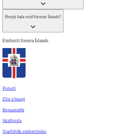
Hverjir hafa verið forsetar Íslands?​​​​‌ ‍ ​‍​‍‌‍ ‌ ​‍‌‍‍‌‌‍‌ ‌‍‍‌‌‍ ‍​‍​‍​ ‍‍​‍​‍‌ ​ ‌‍​‌‌‍ ‍‌‍‍‌‌ ‌​‌ ‍‌​‍ ‍‌‍‍‌‌‍ ​‍​‍​‍ ​​‍​‍‌‍‍​‌ ​‍‌‍‌‌‌‍‌‍​‍​‍​ ‍‍​‍​‍‌‍‍​‌ ‌​‌ ‌​‌ ​​‌ ​ ​‍ ​‍ ‌‍‌‍‌‍ ‌ ​‍‌ ​ ‌‍‌‌‌ ‌​‌‍‍‌​‍ ‌‌‍‍‌‌ ​ ‌‍ ​‌‍​‌‌‍ ‍‌‍‌​‌ ​ ​‍ ‍‌ ‌‍‌‍‌‌‌ ​‍‌‍​ ‌‍‌‌‌‍ ​​‍ ‍‌‍​‌‌ ​​‌ ​​​‍ ‌ ​ ‌ ‌​‌ ‌‌‌‍‌​‌‍‍‌‌‍ ​‍ ‌‍‍‌‌‍ ‍‌ ‌​‌‍‌‌‌‍ ‍‌ ‌​​‍ ‌‍‌‌‌‍‌​‌‍‍‌‌ ‌​​‍ ‌‍ ‌‌‍ ‌‍‌​‌‍‌‌​ ‌‌ ​​‌ ​‍‌‍‌‌‌ ​ ‌‍‌‌‌‍ ‍‌ ‌​‌‍​‌‌ ‌​‌‍‍‌‌‍ ‌‍ ‍​ ‍ ‌‍‍‌‌‍‌​​ ‌‌‍​‍​ ​​‌‍‌‌​ ​‍‌‍​‌​ ‌​‌‍​‍​ ‌ ​‍ ‌‌‍​‌​ ‌ ‌‍​‍‌‍‌‍​‍ ‌​ ‌​​ ​ ‌‍​ ​ ​‌​‍ ‌​ ‍‌‌‍‌‌​ ​‍​ ‌ ​‍ ‌​ ​ ​ ‌‌​ ‍‌​ ‌‍‌‍​‍‌‍‌‌‌‍‌‍​ ‍‌‌‍‌​​ ​ ​ ​​​ ​ ​ ‍ ‌ ‌​‌ ‍‌‌ ​​‌‍‌‌​ ‌‌ ​​‌‍​‌‌‍‌ ‌‍‌‌​ ‍ ‌ ​​‌‍​‌‌ ‌​‌‍‍​​ ‌‌ ​​‌‍​‌‌‍‌ ‌‍‌‌‌​​‍‌ ‌‌‌‍‍‌‌‍ ​‌‍‌​‌‍‌‌‌ ​‍​‍‌‌​ ‌‌‌​​‍‌‌ ‌‍‍ ‌‍‌‌‌ ‍‌​‍‌‌​ ​ ‌​‌​​‍‌‌​ ​ ‌​‌​​‍‌‌​ ​‍​ ​‍​ ​​​ ‌‍​ ‌‌​ ‌‌‌‍‌​‌‍‌‌‌‍‌‍​ ​​​ ​​​ ‌‌​ ​‌‌‍‌‍​‍‌‌​ ​‍​ ​‍​‍‌‌​ ‌‌‌​‌​​‍ ‍‌ ​‌‌ ‌‌‌‍‌‌‌ ​ ‌ ‌​‌‍‍‌‌‍ ‌‍ ‍‌ ​ ​‍‌‌​ ‌‌‌​​‍‌‌ ‌‍‍ ‌‍‌‌‌ ‍‌​‍‌‌​ ​ ‌​‌​​‍‌‌​ ​ ‌​‌​​‍‌‌​ ​‍​ ​‍‌‍​‍‌‍‌‍‌‍​ ​ ​‌‌‍‌‌‌‍​‌​ ‌​​ ‌​​ ​‍​ ‌​​ ‌‍‌‍​‌​ ‍​​ ‍‌‌‍​‍​ ​​​ ​​​ ‍​​ ‌ ​ ‌‍​ ​‍‌‍‌‍​ ‌‍‌‍‌‍‌‍​ ​ ‌‌‌‍​ ​ ​​​ ‌​​ ‌‍​ ‍​‌‍​‌​‍‌‌​ ​‍​ ​‍​‍‌‌​ ‌‌‌​‌​​‍ ‍‌ ​‌‌ ‌‌‌‍‌‌‌ ​ ‌ ‌​‌‍‍‌‌‍ ‌‍ ‍​ ‌‍​‍‌‍​‌‌ ​ ‌‍‌‌‌‌‌‌‌ ​‍‌‍ ​​ ‌‌‍‍​‌ ‌​‌ ‌​‌ ​​‌ ​ ​‍‌‌​ ​‍‌​‌‍​‍‌‌​ ​‍‌​‌‍‌‍‌‍‌‍ ‌ ​‍‌ ​ ‌‍‌‌‌ ‌​‌‍‍‌​‍ ‌‌‍‍‌‌ ​ ‌‍ ​‌‍​‌‌‍ ‍‌‍‌​‌ ​ ​‍ ‍‌ ‌‍‌‍‌‌‌ ​‍‌‍​ ‌‍‌‌‌‍ ​​‍ ‍‌‍​‌‌ ​​‌ ​​​‍‌‌​ ​‍‌​‌‍‌ ​ ‌ ‌​‌ ‌‌‌‍‌​‌‍‍‌‌‍ ​‍‌‍‌‍‍‌‌‍‌​​ ‌‌‍​‍​ ​​‌‍‌‌​ ​‍‌‍​‌​ ‌​‌‍​‍​ ‌ ​‍ ‌‌‍​‌​ ‌ ‌‍​‍‌‍‌‍​‍ ‌​ ‌​​ ​ ‌‍​ ​ ​‌​‍ ‌​ ‍‌‌‍‌‌​ ​‍​ ‌ ​‍ ‌​ ​ ​ ‌‌​ ‍‌​ ‌‍‌‍​‍‌‍‌‌‌‍‌‍​ ‍‌‌‍‌​​ ​ ​ ​​​ ​ ​‍‌‍‌ ‌​‌ ‍‌‌ ​​‌‍‌‌​ ‌‌ ​​‌‍​‌‌‍‌ ‌‍‌‌​‍‌‍‌ ​​‌‍​‌‌ ‌​‌‍‍​​ ‌‌ ​​‌‍​‌‌‍‌ ‌‍‌‌‌​​‍‌ ‌‌‌‍‍‌‌‍ ​‌‍‌​‌‍‌‌‌ ​‍​‍‌‌​ ‌‌‌​​‍‌‌ ‌‍‍ ‌‍‌‌‌ ‍‌​‍‌‌​ ​ ‌​‌​​‍‌‌​ ​ ‌​‌​​‍‌‌​ ​‍​ ​‍​ ​​​ ‌‍​ ‌‌​ ‌‌‌‍‌​‌‍‌‌‌‍‌‍​ ​​​ ​​​ ‌‌​ ​‌‌‍‌‍​‍‌‌​ ​‍​ ​‍​‍‌‌​ ‌‌‌​‌​​‍ ‍‌ ​‌‌ ‌‌‌‍‌‌‌ ​ ‌ ‌​‌‍‍‌‌‍ ‌‍ ‍‌ ​ ​‍‌‌​ ‌‌‌​​‍‌‌ ‌‍‍ ‌‍‌‌‌ ‍‌​‍‌‌​ ​ ‌​‌​​‍‌‌​ ​ ‌​‌​​‍‌‌​ ​‍​ ​‍‌‍​‍‌‍‌‍‌‍​ ​ ​‌‌‍‌‌‌‍​‌​ ‌​​ ‌​​ ​‍​ ‌​​ ‌‍‌‍​‌​ ‍​​ ‍‌‌‍​‍​ ​​​ ​​​ ‍​​ ‌ ​ ‌‍​ ​‍‌‍‌‍​ ‌‍‌‍‌‍‌‍​ ​ ‌‌‌‍​ ​ ​​​ ‌​​ ‌‍​ ‍​‌‍​‌​‍‌‌​ ​‍​ ​‍​‍‌‌​ ‌‌‌​‌​​‍ ‍‌ ​‌‌ ‌‌‌‍‌‌‌ ​ ‌ ‌​‌‍‍‌‌‍ ‌‍ ‍​‍‌‍‌ ​​‌‍‌‌‌ ​‍‌ ​ ‌ ​​‌‍‌‌‌‍​ ‌ ‌​‌‍‍‌‌ ‌‍‌‍‌‌​ ‌‌ ​​‌ ‌‌‌‍​‍‌‍ ​‌‍‍‌‌ ​ ‌‍‍​‌‍‌‌‌‍‌​​‍​‍‌ ‌
Embætti
forseta Íslands
Forseti
Efst á baugi
Bessastaðir
Skrifstofa
Starfsfólk embættisins