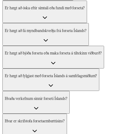
Er hægt að óska eftir símtali eða fundi með forseta?​​​​‌ ‍ ​‍​‍‌‍ ‌ ​‍‌‍‍‌‌‍‌ ‌‍‍‌‌‍ ‍​‍​‍​ ‍‍​‍​‍‌ ​ ‌‍​‌‌‍ ‍‌‍‍‌‌ ‌​‌ ‍‌​‍ ‍‌‍‍‌‌‍ ​‍​‍​‍ ​​‍​‍‌‍‍​‌ ​‍‌‍‌‌‌‍‌‍​‍​‍​ ‍‍​‍​‍‌‍‍​‌ ‌​‌ ‌​‌ ​​‌ ​ ​‍ ​‍ ‌‍‌‍‌‍ ‌ ​‍‌ ​ ‌‍‌‌‌ ‌​‌‍‍‌​‍ ‌‌‍‍‌‌ ​ ‌‍ ​‌‍​‌‌‍ ‍‌‍‌​‌ ​ ​‍ ‍‌ ‌‍‌‍‌‌‌ ​‍‌‍​ ‌‍‌‌‌‍ ​​‍ ‍‌‍​‌‌ ​​‌ ​​​‍ ‌ ​ ‌ ‌​‌ ‌‌‌‍‌​‌‍‍‌‌‍ ​‍ ‌‍‍‌‌‍ ‍‌ ‌​‌‍‌‌‌‍ ‍‌ ‌​​‍ ‌‍‌‌‌‍‌​‌‍‍‌‌ ‌​​‍ ‌‍ ‌‌‍ ‌‍‌​‌‍‌‌​ ‌‌ ​​‌ ​‍‌‍‌‌‌ ​ ‌‍‌‌‌‍ ‍‌ ‌​‌‍​‌‌ ‌​‌‍‍‌‌‍ ‌‍ ‍​ ‍ ‌‍‍‌‌‍‌​​ ‌‌‍​‍​ ​​‌‍‌‌​ ​‍‌‍​‌​ ‌​‌‍​‍​ ‌ ​‍ ‌‌‍​‌​ ‌ ‌‍​‍‌‍‌‍​‍ ‌​ ‌​​ ​ ‌‍​ ​ ​‌​‍ ‌​ ‍‌‌‍‌‌​ ​‍​ ‌ ​‍ ‌​ ​ ​ ‌‌​ ‍‌​ ‌‍‌‍​‍‌‍‌‌‌‍‌‍​ ‍‌‌‍‌​​ ​ ​ ​​​ ​ ​ ‍ ‌ ‌​‌ ‍‌‌ ​​‌‍‌‌​ ‌‌ ​​‌‍​‌‌‍‌ ‌‍‌‌​ ‍ ‌ ​​‌‍​‌‌ ‌​‌‍‍​​ ‌‌ ​​‌‍​‌‌‍‌ ‌‍‌‌‌​​‍‌ ‌‌‌‍‍‌‌‍ ​‌‍‌​‌‍‌‌‌ ​‍​‍‌‌​ ‌‌‌​​‍‌‌ ‌‍‍ ‌‍‌‌‌ ‍‌​‍‌‌​ ​ ‌​‌​​‍‌‌​ ​ ‌​‌​​‍‌‌​ ​‍​ ​‍​ ​​​ ‌‍​ ‌‌​ ‌‌‌‍‌​‌‍‌‌‌‍‌‍​ ​​​ ​​​ ‌‌​ ​‌‌‍‌‍​‍‌‌​ ​‍​ ​‍​‍‌‌​ ‌‌‌​‌​​‍ ‍‌ ​‌‌ ‌‌‌‍‌‌‌ ​ ‌ ‌​‌‍‍‌‌‍ ‌‍ ‍‌ ​ ​‍‌‌​ ‌‌‌​​‍‌‌ ‌‍‍ ‌‍‌‌‌ ‍‌​‍‌‌​ ​ ‌​‌​​‍‌‌​ ​ ‌​‌​​‍‌‌​ ​‍​ ​‍‌‍‌​​ ‍​‌‍​ ​ ​‍‌‍‌‌‌‍​‌​ ​ ​ ‍‌​ ​‌​ ​‌‌‍​‌​ ‍‌​‍‌‌​ ​‍​ ​‍​‍‌‌​ ‌‌‌​‌​​‍ ‍‌ ​‌‌ ‌‌‌‍‌‌‌ ​ ‌ ‌​‌‍‍‌‌‍ ‌‍ ‍​ ‌‍​‍‌‍​‌‌ ​ ‌‍‌‌‌‌‌‌‌ ​‍‌‍ ​​ ‌‌‍‍​‌ ‌​‌ ‌​‌ ​​‌ ​ ​‍‌‌​ ​‍‌​‌‍​‍‌‌​ ​‍‌​‌‍‌‍‌‍‌‍ ‌ ​‍‌ ​ ‌‍‌‌‌ ‌​‌‍‍‌​‍ ‌‌‍‍‌‌ ​ ‌‍ ​‌‍​‌‌‍ ‍‌‍‌​‌ ​ ​‍ ‍‌ ‌‍‌‍‌‌‌ ​‍‌‍​ ‌‍‌‌‌‍ ​​‍ ‍‌‍​‌‌ ​​‌ ​​​‍‌‌​ ​‍‌​‌‍‌ ​ ‌ ‌​‌ ‌‌‌‍‌​‌‍‍‌‌‍ ​‍‌‍‌‍‍‌‌‍‌​​ ‌‌‍​‍​ ​​‌‍‌‌​ ​‍‌‍​‌​ ‌​‌‍​‍​ ‌ ​‍ ‌‌‍​‌​ ‌ ‌‍​‍‌‍‌‍​‍ ‌​ ‌​​ ​ ‌‍​ ​ ​‌​‍ ‌​ ‍‌‌‍‌‌​ ​‍​ ‌ ​‍ ‌​ ​ ​ ‌‌​ ‍‌​ ‌‍‌‍​‍‌‍‌‌‌‍‌‍​ ‍‌‌‍‌​​ ​ ​ ​​​ ​ ​‍‌‍‌ ‌​‌ ‍‌‌ ​​‌‍‌‌​ ‌‌ ​​‌‍​‌‌‍‌ ‌‍‌‌​‍‌‍‌ ​​‌‍​‌‌ ‌​‌‍‍​​ ‌‌ ​​‌‍​‌‌‍‌ ‌‍‌‌‌​​‍‌ ‌‌‌‍‍‌‌‍ ​‌‍‌​‌‍‌‌‌ ​‍​‍‌‌​ ‌‌‌​​‍‌‌ ‌‍‍ ‌‍‌‌‌ ‍‌​‍‌‌​ ​ ‌​‌​​‍‌‌​ ​ ‌​‌​​‍‌‌​ ​‍​ ​‍​ ​​​ ‌‍​ ‌‌​ ‌‌‌‍‌​‌‍‌‌‌‍‌‍​ ​​​ ​​​ ‌‌​ ​‌‌‍‌‍​‍‌‌​ ​‍​ ​‍​‍‌‌​ ‌‌‌​‌​​‍ ‍‌ ​‌‌ ‌‌‌‍‌‌‌ ​ ‌ ‌​‌‍‍‌‌‍ ‌‍ ‍‌ ​ ​‍‌‌​ ‌‌‌​​‍‌‌ ‌‍‍ ‌‍‌‌‌ ‍‌​‍‌‌​ ​ ‌​‌​​‍‌‌​ ​ ‌​‌​​‍‌‌​ ​‍​ ​‍‌‍‌​​ ‍​‌‍​ ​ ​‍‌‍‌‌‌‍​‌​ ​ ​ ‍‌​ ​‌​ ​‌‌‍​‌​ ‍‌​‍‌‌​ ​‍​ ​‍​‍‌‌​ ‌‌‌​‌​​‍ ‍‌ ​‌‌ ‌‌‌‍‌‌‌ ​ ‌ ‌​‌‍‍‌‌‍ ‌‍ ‍​‍‌‍‌ ​​‌‍‌‌‌ ​‍‌ ​ ‌ ​​‌‍‌‌‌‍​ ‌ ‌​‌‍‍‌‌ ‌‍‌‍‌‌​ ‌‌ ​​‌ ‌‌‌‍​‍‌‍ ​‌‍‍‌‌ ​ ‌‍‍​‌‍‌‌‌‍‌​​‍​‍‌ ‌
Er hægt að fá myndbandskveðju frá forseta Íslands?​​​​‌ ‍ ​‍​‍‌‍ ‌ ​‍‌‍‍‌‌‍‌ ‌‍‍‌‌‍ ‍​‍​‍​ ‍‍​‍​‍‌ ​ ‌‍​‌‌‍ ‍‌‍‍‌‌ ‌​‌ ‍‌​‍ ‍‌‍‍‌‌‍ ​‍​‍​‍ ​​‍​‍‌‍‍​‌ ​‍‌‍‌‌‌‍‌‍​‍​‍​ ‍‍​‍​‍‌‍‍​‌ ‌​‌ ‌​‌ ​​‌ ​ ​‍ ​‍ ‌‍‌‍‌‍ ‌ ​‍‌ ​ ‌‍‌‌‌ ‌​‌‍‍‌​‍ ‌‌‍‍‌‌ ​ ‌‍ ​‌‍​‌‌‍ ‍‌‍‌​‌ ​ ​‍ ‍‌ ‌‍‌‍‌‌‌ ​‍‌‍​ ‌‍‌‌‌‍ ​​‍ ‍‌‍​‌‌ ​​‌ ​​​‍ ‌ ​ ‌ ‌​‌ ‌‌‌‍‌​‌‍‍‌‌‍ ​‍ ‌‍‍‌‌‍ ‍‌ ‌​‌‍‌‌‌‍ ‍‌ ‌​​‍ ‌‍‌‌‌‍‌​‌‍‍‌‌ ‌​​‍ ‌‍ ‌‌‍ ‌‍‌​‌‍‌‌​ ‌‌ ​​‌ ​‍‌‍‌‌‌ ​ ‌‍‌‌‌‍ ‍‌ ‌​‌‍​‌‌ ‌​‌‍‍‌‌‍ ‌‍ ‍​ ‍ ‌‍‍‌‌‍‌​​ ‌‌‍​‍​ ​​‌‍‌‌​ ​‍‌‍​‌​ ‌​‌‍​‍​ ‌ ​‍ ‌‌‍​‌​ ‌ ‌‍​‍‌‍‌‍​‍ ‌​ ‌​​ ​ ‌‍​ ​ ​‌​‍ ‌​ ‍‌‌‍‌‌​ ​‍​ ‌ ​‍ ‌​ ​ ​ ‌‌​ ‍‌​ ‌‍‌‍​‍‌‍‌‌‌‍‌‍​ ‍‌‌‍‌​​ ​ ​ ​​​ ​ ​ ‍ ‌ ‌​‌ ‍‌‌ ​​‌‍‌‌​ ‌‌ ​​‌‍​‌‌‍‌ ‌‍‌‌​ ‍ ‌ ​​‌‍​‌‌ ‌​‌‍‍​​ ‌‌ ​​‌‍​‌‌‍‌ ‌‍‌‌‌​​‍‌ ‌‌‌‍‍‌‌‍ ​‌‍‌​‌‍‌‌‌ ​‍​‍‌‌​ ‌‌‌​​‍‌‌ ‌‍‍ ‌‍‌‌‌ ‍‌​‍‌‌​ ​ ‌​‌​​‍‌‌​ ​ ‌​‌​​‍‌‌​ ​‍​ ​‍​ ​​​ ‌‍​ ‌‌​ ‌‌‌‍‌​‌‍‌‌‌‍‌‍​ ​​​ ​​​ ‌‌​ ​‌‌‍‌‍​‍‌‌​ ​‍​ ​‍​‍‌‌​ ‌‌‌​‌​​‍ ‍‌ ​‌‌ ‌‌‌‍‌‌‌ ​ ‌ ‌​‌‍‍‌‌‍ ‌‍ ‍‌ ​ ​‍‌‌​ ‌‌‌​​‍‌‌ ‌‍‍ ‌‍‌‌‌ ‍‌​‍‌‌​ ​ ‌​‌​​‍‌‌​ ​ ‌​‌​​‍‌‌​ ​‍​ ​‍​ ​‍​ ‌​​ ‌‍​ ‌‌​ ‍‌​ ​​​ ​‌​ ‌ ‌‍​ ‌‍​ ​ ‌‍​ ‌ ​‍‌‌​ ​‍​ ​‍​‍‌‌​ ‌‌‌​‌​​‍ ‍‌ ​‌‌ ‌‌‌‍‌‌‌ ​ ‌ ‌​‌‍‍‌‌‍ ‌‍ ‍​ ‌‍​‍‌‍​‌‌ ​ ‌‍‌‌‌‌‌‌‌ ​‍‌‍ ​​ ‌‌‍‍​‌ ‌​‌ ‌​‌ ​​‌ ​ ​‍‌‌​ ​‍‌​‌‍​‍‌‌​ ​‍‌​‌‍‌‍‌‍‌‍ ‌ ​‍‌ ​ ‌‍‌‌‌ ‌​‌‍‍‌​‍ ‌‌‍‍‌‌ ​ ‌‍ ​‌‍​‌‌‍ ‍‌‍‌​‌ ​ ​‍ ‍‌ ‌‍‌‍‌‌‌ ​‍‌‍​ ‌‍‌‌‌‍ ​​‍ ‍‌‍​‌‌ ​​‌ ​​​‍‌‌​ ​‍‌​‌‍‌ ​ ‌ ‌​‌ ‌‌‌‍‌​‌‍‍‌‌‍ ​‍‌‍‌‍‍‌‌‍‌​​ ‌‌‍​‍​ ​​‌‍‌‌​ ​‍‌‍​‌​ ‌​‌‍​‍​ ‌ ​‍ ‌‌‍​‌​ ‌ ‌‍​‍‌‍‌‍​‍ ‌​ ‌​​ ​ ‌‍​ ​ ​‌​‍ ‌​ ‍‌‌‍‌‌​ ​‍​ ‌ ​‍ ‌​ ​ ​ ‌‌​ ‍‌​ ‌‍‌‍​‍‌‍‌‌‌‍‌‍​ ‍‌‌‍‌​​ ​ ​ ​​​ ​ ​‍‌‍‌ ‌​‌ ‍‌‌ ​​‌‍‌‌​ ‌‌ ​​‌‍​‌‌‍‌ ‌‍‌‌​‍‌‍‌ ​​‌‍​‌‌ ‌​‌‍‍​​ ‌‌ ​​‌‍​‌‌‍‌ ‌‍‌‌‌​​‍‌ ‌‌‌‍‍‌‌‍ ​‌‍‌​‌‍‌‌‌ ​‍​‍‌‌​ ‌‌‌​​‍‌‌ ‌‍‍ ‌‍‌‌‌ ‍‌​‍‌‌​ ​ ‌​‌​​‍‌‌​ ​ ‌​‌​​‍‌‌​ ​‍​ ​‍​ ​​​ ‌‍​ ‌‌​ ‌‌‌‍‌​‌‍‌‌‌‍‌‍​ ​​​ ​​​ ‌‌​ ​‌‌‍‌‍​‍‌‌​ ​‍​ ​‍​‍‌‌​ ‌‌‌​‌​​‍ ‍‌ ​‌‌ ‌‌‌‍‌‌‌ ​ ‌ ‌​‌‍‍‌‌‍ ‌‍ ‍‌ ​ ​‍‌‌​ ‌‌‌​​‍‌‌ ‌‍‍ ‌‍‌‌‌ ‍‌​‍‌‌​ ​ ‌​‌​​‍‌‌​ ​ ‌​‌​​‍‌‌​ ​‍​ ​‍​ ​‍​ ‌​​ ‌‍​ ‌‌​ ‍‌​ ​​​ ​‌​ ‌ ‌‍​ ‌‍​ ​ ‌‍​ ‌ ​‍‌‌​ ​‍​ ​‍​‍‌‌​ ‌‌‌​‌​​‍ ‍‌ ​‌‌ ‌‌‌‍‌‌‌ ​ ‌ ‌​‌‍‍‌‌‍ ‌‍ ‍​‍‌‍‌ ​​‌‍‌‌‌ ​‍‌ ​ ‌ ​​‌‍‌‌‌‍​ ‌ ‌​‌‍‍‌‌ ‌‍‌‍‌‌​ ‌‌ ​​‌ ‌‌‌‍​‍‌‍ ​‌‍‍‌‌ ​ ‌‍‍​‌‍‌‌‌‍‌​​‍​‍‌ ‌
Er hægt að bjóða forseta eða maka forseta á tiltekinn viðburð?​​​​‌ ‍ ​‍​‍‌‍ ‌ ​‍‌‍‍‌‌‍‌ ‌‍‍‌‌‍ ‍​‍​‍​ ‍‍​‍​‍‌ ​ ‌‍​‌‌‍ ‍‌‍‍‌‌ ‌​‌ ‍‌​‍ ‍‌‍‍‌‌‍ ​‍​‍​‍ ​​‍​‍‌‍‍​‌ ​‍‌‍‌‌‌‍‌‍​‍​‍​ ‍‍​‍​‍‌‍‍​‌ ‌​‌ ‌​‌ ​​‌ ​ ​‍ ​‍ ‌‍‌‍‌‍ ‌ ​‍‌ ​ ‌‍‌‌‌ ‌​‌‍‍‌​‍ ‌‌‍‍‌‌ ​ ‌‍ ​‌‍​‌‌‍ ‍‌‍‌​‌ ​ ​‍ ‍‌ ‌‍‌‍‌‌‌ ​‍‌‍​ ‌‍‌‌‌‍ ​​‍ ‍‌‍​‌‌ ​​‌ ​​​‍ ‌ ​ ‌ ‌​‌ ‌‌‌‍‌​‌‍‍‌‌‍ ​‍ ‌‍‍‌‌‍ ‍‌ ‌​‌‍‌‌‌‍ ‍‌ ‌​​‍ ‌‍‌‌‌‍‌​‌‍‍‌‌ ‌​​‍ ‌‍ ‌‌‍ ‌‍‌​‌‍‌‌​ ‌‌ ​​‌ ​‍‌‍‌‌‌ ​ ‌‍‌‌‌‍ ‍‌ ‌​‌‍​‌‌ ‌​‌‍‍‌‌‍ ‌‍ ‍​ ‍ ‌‍‍‌‌‍‌​​ ‌‌‍​‍​ ​​‌‍‌‌​ ​‍‌‍​‌​ ‌​‌‍​‍​ ‌ ​‍ ‌‌‍​‌​ ‌ ‌‍​‍‌‍‌‍​‍ ‌​ ‌​​ ​ ‌‍​ ​ ​‌​‍ ‌​ ‍‌‌‍‌‌​ ​‍​ ‌ ​‍ ‌​ ​ ​ ‌‌​ ‍‌​ ‌‍‌‍​‍‌‍‌‌‌‍‌‍​ ‍‌‌‍‌​​ ​ ​ ​​​ ​ ​ ‍ ‌ ‌​‌ ‍‌‌ ​​‌‍‌‌​ ‌‌ ​​‌‍​‌‌‍‌ ‌‍‌‌​ ‍ ‌ ​​‌‍​‌‌ ‌​‌‍‍​​ ‌‌ ​​‌‍​‌‌‍‌ ‌‍‌‌‌​​‍‌ ‌‌‌‍‍‌‌‍ ​‌‍‌​‌‍‌‌‌ ​‍​‍‌‌​ ‌‌‌​​‍‌‌ ‌‍‍ ‌‍‌‌‌ ‍‌​‍‌‌​ ​ ‌​‌​​‍‌‌​ ​ ‌​‌​​‍‌‌​ ​‍​ ​‍​ ​​​ ‌‍​ ‌‌​ ‌‌‌‍‌​‌‍‌‌‌‍‌‍​ ​​​ ​​​ ‌‌​ ​‌‌‍‌‍​‍‌‌​ ​‍​ ​‍​‍‌‌​ ‌‌‌​‌​​‍ ‍‌ ​‌‌ ‌‌‌‍‌‌‌ ​ ‌ ‌​‌‍‍‌‌‍ ‌‍ ‍‌ ​ ​‍‌‌​ ‌‌‌​​‍‌‌ ‌‍‍ ‌‍‌‌‌ ‍‌​‍‌‌​ ​ ‌​‌​​‍‌‌​ ​ ‌​‌​​‍‌‌​ ​‍​ ​‍​ ​ ​ ​‌‌‍‌‍‌‍‌‍​ ‌​​ ‌ ‌‍​ ​ ​​​ ‌‍‌‍​ ‌‍​‍‌‍​ ​‍‌‌​ ​‍​ ​‍​‍‌‌​ ‌‌‌​‌​​‍ ‍‌ ​‌‌ ‌‌‌‍‌‌‌ ​ ‌ ‌​‌‍‍‌‌‍ ‌‍ ‍​ ‌‍​‍‌‍​‌‌ ​ ‌‍‌‌‌‌‌‌‌ ​‍‌‍ ​​ ‌‌‍‍​‌ ‌​‌ ‌​‌ ​​‌ ​ ​‍‌‌​ ​‍‌​‌‍​‍‌‌​ ​‍‌​‌‍‌‍‌‍‌‍ ‌ ​‍‌ ​ ‌‍‌‌‌ ‌​‌‍‍‌​‍ ‌‌‍‍‌‌ ​ ‌‍ ​‌‍​‌‌‍ ‍‌‍‌​‌ ​ ​‍ ‍‌ ‌‍‌‍‌‌‌ ​‍‌‍​ ‌‍‌‌‌‍ ​​‍ ‍‌‍​‌‌ ​​‌ ​​​‍‌‌​ ​‍‌​‌‍‌ ​ ‌ ‌​‌ ‌‌‌‍‌​‌‍‍‌‌‍ ​‍‌‍‌‍‍‌‌‍‌​​ ‌‌‍​‍​ ​​‌‍‌‌​ ​‍‌‍​‌​ ‌​‌‍​‍​ ‌ ​‍ ‌‌‍​‌​ ‌ ‌‍​‍‌‍‌‍​‍ ‌​ ‌​​ ​ ‌‍​ ​ ​‌​‍ ‌​ ‍‌‌‍‌‌​ ​‍​ ‌ ​‍ ‌​ ​ ​ ‌‌​ ‍‌​ ‌‍‌‍​‍‌‍‌‌‌‍‌‍​ ‍‌‌‍‌​​ ​ ​ ​​​ ​ ​‍‌‍‌ ‌​‌ ‍‌‌ ​​‌‍‌‌​ ‌‌ ​​‌‍​‌‌‍‌ ‌‍‌‌​‍‌‍‌ ​​‌‍​‌‌ ‌​‌‍‍​​ ‌‌ ​​‌‍​‌‌‍‌ ‌‍‌‌‌​​‍‌ ‌‌‌‍‍‌‌‍ ​‌‍‌​‌‍‌‌‌ ​‍​‍‌‌​ ‌‌‌​​‍‌‌ ‌‍‍ ‌‍‌‌‌ ‍‌​‍‌‌​ ​ ‌​‌​​‍‌‌​ ​ ‌​‌​​‍‌‌​ ​‍​ ​‍​ ​​​ ‌‍​ ‌‌​ ‌‌‌‍‌​‌‍‌‌‌‍‌‍​ ​​​ ​​​ ‌‌​ ​‌‌‍‌‍​‍‌‌​ ​‍​ ​‍​‍‌‌​ ‌‌‌​‌​​‍ ‍‌ ​‌‌ ‌‌‌‍‌‌‌ ​ ‌ ‌​‌‍‍‌‌‍ ‌‍ ‍‌ ​ ​‍‌‌​ ‌‌‌​​‍‌‌ ‌‍‍ ‌‍‌‌‌ ‍‌​‍‌‌​ ​ ‌​‌​​‍‌‌​ ​ ‌​‌​​‍‌‌​ ​‍​ ​‍​ ​ ​ ​‌‌‍‌‍‌‍‌‍​ ‌​​ ‌ ‌‍​ ​ ​​​ ‌‍‌‍​ ‌‍​‍‌‍​ ​‍‌‌​ ​‍​ ​‍​‍‌‌​ ‌‌‌​‌​​‍ ‍‌ ​‌‌ ‌‌‌‍‌‌‌ ​ ‌ ‌​‌‍‍‌‌‍ ‌‍ ‍​‍‌‍‌ ​​‌‍‌‌‌ ​‍‌ ​ ‌ ​​‌‍‌‌‌‍​ ‌ ‌​‌‍‍‌‌ ‌‍‌‍‌‌​ ‌‌ ​​‌ ‌‌‌‍​‍‌‍ ​‌‍‍‌‌ ​ ‌‍‍​‌‍‌‌‌‍‌​​‍​‍‌ ‌
Er hægt að fylgjast með forseta Íslands á samfélagsmiðlum?​​​​‌ ‍ ​‍​‍‌‍ ‌ ​‍‌‍‍‌‌‍‌ ‌‍‍‌‌‍ ‍​‍​‍​ ‍‍​‍​‍‌ ​ ‌‍​‌‌‍ ‍‌‍‍‌‌ ‌​‌ ‍‌​‍ ‍‌‍‍‌‌‍ ​‍​‍​‍ ​​‍​‍‌‍‍​‌ ​‍‌‍‌‌‌‍‌‍​‍​‍​ ‍‍​‍​‍‌‍‍​‌ ‌​‌ ‌​‌ ​​‌ ​ ​‍ ​‍ ‌‍‌‍‌‍ ‌ ​‍‌ ​ ‌‍‌‌‌ ‌​‌‍‍‌​‍ ‌‌‍‍‌‌ ​ ‌‍ ​‌‍​‌‌‍ ‍‌‍‌​‌ ​ ​‍ ‍‌ ‌‍‌‍‌‌‌ ​‍‌‍​ ‌‍‌‌‌‍ ​​‍ ‍‌‍​‌‌ ​​‌ ​​​‍ ‌ ​ ‌ ‌​‌ ‌‌‌‍‌​‌‍‍‌‌‍ ​‍ ‌‍‍‌‌‍ ‍‌ ‌​‌‍‌‌‌‍ ‍‌ ‌​​‍ ‌‍‌‌‌‍‌​‌‍‍‌‌ ‌​​‍ ‌‍ ‌‌‍ ‌‍‌​‌‍‌‌​ ‌‌ ​​‌ ​‍‌‍‌‌‌ ​ ‌‍‌‌‌‍ ‍‌ ‌​‌‍​‌‌ ‌​‌‍‍‌‌‍ ‌‍ ‍​ ‍ ‌‍‍‌‌‍‌​​ ‌‌‍​‍​ ​​‌‍‌‌​ ​‍‌‍​‌​ ‌​‌‍​‍​ ‌ ​‍ ‌‌‍​‌​ ‌ ‌‍​‍‌‍‌‍​‍ ‌​ ‌​​ ​ ‌‍​ ​ ​‌​‍ ‌​ ‍‌‌‍‌‌​ ​‍​ ‌ ​‍ ‌​ ​ ​ ‌‌​ ‍‌​ ‌‍‌‍​‍‌‍‌‌‌‍‌‍​ ‍‌‌‍‌​​ ​ ​ ​​​ ​ ​ ‍ ‌ ‌​‌ ‍‌‌ ​​‌‍‌‌​ ‌‌ ​​‌‍​‌‌‍‌ ‌‍‌‌​ ‍ ‌ ​​‌‍​‌‌ ‌​‌‍‍​​ ‌‌ ​​‌‍​‌‌‍‌ ‌‍‌‌‌​​‍‌ ‌‌‌‍‍‌‌‍ ​‌‍‌​‌‍‌‌‌ ​‍​‍‌‌​ ‌‌‌​​‍‌‌ ‌‍‍ ‌‍‌‌‌ ‍‌​‍‌‌​ ​ ‌​‌​​‍‌‌​ ​ ‌​‌​​‍‌‌​ ​‍​ ​‍​ ​​​ ‌‍​ ‌‌​ ‌‌‌‍‌​‌‍‌‌‌‍‌‍​ ​​​ ​​​ ‌‌​ ​‌‌‍‌‍​‍‌‌​ ​‍​ ​‍​‍‌‌​ ‌‌‌​‌​​‍ ‍‌ ​‌‌ ‌‌‌‍‌‌‌ ​ ‌ ‌​‌‍‍‌‌‍ ‌‍ ‍‌ ​ ​‍‌‌​ ‌‌‌​​‍‌‌ ‌‍‍ ‌‍‌‌‌ ‍‌​‍‌‌​ ​ ‌​‌​​‍‌‌​ ​ ‌​‌​​‍‌‌​ ​‍​ ​‍‌‍‌​​ ​‌​ ​‍​ ​‍‌‍​ ‌‍‌‍‌‍‌‍‌‍​‌‌‍‌​‌‍​ ​ ​ ‌‍​ ​‍‌‌​ ​‍​ ​‍​‍‌‌​ ‌‌‌​‌​​‍ ‍‌ ​‌‌ ‌‌‌‍‌‌‌ ​ ‌ ‌​‌‍‍‌‌‍ ‌‍ ‍​ ‌‍​‍‌‍​‌‌ ​ ‌‍‌‌‌‌‌‌‌ ​‍‌‍ ​​ ‌‌‍‍​‌ ‌​‌ ‌​‌ ​​‌ ​ ​‍‌‌​ ​‍‌​‌‍​‍‌‌​ ​‍‌​‌‍‌‍‌‍‌‍ ‌ ​‍‌ ​ ‌‍‌‌‌ ‌​‌‍‍‌​‍ ‌‌‍‍‌‌ ​ ‌‍ ​‌‍​‌‌‍ ‍‌‍‌​‌ ​ ​‍ ‍‌ ‌‍‌‍‌‌‌ ​‍‌‍​ ‌‍‌‌‌‍ ​​‍ ‍‌‍​‌‌ ​​‌ ​​​‍‌‌​ ​‍‌​‌‍‌ ​ ‌ ‌​‌ ‌‌‌‍‌​‌‍‍‌‌‍ ​‍‌‍‌‍‍‌‌‍‌​​ ‌‌‍​‍​ ​​‌‍‌‌​ ​‍‌‍​‌​ ‌​‌‍​‍​ ‌ ​‍ ‌‌‍​‌​ ‌ ‌‍​‍‌‍‌‍​‍ ‌​ ‌​​ ​ ‌‍​ ​ ​‌​‍ ‌​ ‍‌‌‍‌‌​ ​‍​ ‌ ​‍ ‌​ ​ ​ ‌‌​ ‍‌​ ‌‍‌‍​‍‌‍‌‌‌‍‌‍​ ‍‌‌‍‌​​ ​ ​ ​​​ ​ ​‍‌‍‌ ‌​‌ ‍‌‌ ​​‌‍‌‌​ ‌‌ ​​‌‍​‌‌‍‌ ‌‍‌‌​‍‌‍‌ ​​‌‍​‌‌ ‌​‌‍‍​​ ‌‌ ​​‌‍​‌‌‍‌ ‌‍‌‌‌​​‍‌ ‌‌‌‍‍‌‌‍ ​‌‍‌​‌‍‌‌‌ ​‍​‍‌‌​ ‌‌‌​​‍‌‌ ‌‍‍ ‌‍‌‌‌ ‍‌​‍‌‌​ ​ ‌​‌​​‍‌‌​ ​ ‌​‌​​‍‌‌​ ​‍​ ​‍​ ​​​ ‌‍​ ‌‌​ ‌‌‌‍‌​‌‍‌‌‌‍‌‍​ ​​​ ​​​ ‌‌​ ​‌‌‍‌‍​‍‌‌​ ​‍​ ​‍​‍‌‌​ ‌‌‌​‌​​‍ ‍‌ ​‌‌ ‌‌‌‍‌‌‌ ​ ‌ ‌​‌‍‍‌‌‍ ‌‍ ‍‌ ​ ​‍‌‌​ ‌‌‌​​‍‌‌ ‌‍‍ ‌‍‌‌‌ ‍‌​‍‌‌​ ​ ‌​‌​​‍‌‌​ ​ ‌​‌​​‍‌‌​ ​‍​ ​‍‌‍‌​​ ​‌​ ​‍​ ​‍‌‍​ ‌‍‌‍‌‍‌‍‌‍​‌‌‍‌​‌‍​ ​ ​ ‌‍​ ​‍‌‌​ ​‍​ ​‍​‍‌‌​ ‌‌‌​‌​​‍ ‍‌ ​‌‌ ‌‌‌‍‌‌‌ ​ ‌ ‌​‌‍‍‌‌‍ ‌‍ ‍​‍‌‍‌ ​​‌‍‌‌‌ ​‍‌ ​ ‌ ​​‌‍‌‌‌‍​ ‌ ‌​‌‍‍‌‌ ‌‍‌‍‌‌​ ‌‌ ​​‌ ‌‌‌‍​‍‌‍ ​‌‍‍‌‌ ​ ‌‍‍​‌‍‌‌‌‍‌​​‍​‍‌ ‌
Hvaða verkefnum sinnir forseti Íslands?​​​​‌ ‍ ​‍​‍‌‍ ‌ ​‍‌‍‍‌‌‍‌ ‌‍‍‌‌‍ ‍​‍​‍​ ‍‍​‍​‍‌ ​ ‌‍​‌‌‍ ‍‌‍‍‌‌ ‌​‌ ‍‌​‍ ‍‌‍‍‌‌‍ ​‍​‍​‍ ​​‍​‍‌‍‍​‌ ​‍‌‍‌‌‌‍‌‍​‍​‍​ ‍‍​‍​‍‌‍‍​‌ ‌​‌ ‌​‌ ​​‌ ​ ​‍ ​‍ ‌‍‌‍‌‍ ‌ ​‍‌ ​ ‌‍‌‌‌ ‌​‌‍‍‌​‍ ‌‌‍‍‌‌ ​ ‌‍ ​‌‍​‌‌‍ ‍‌‍‌​‌ ​ ​‍ ‍‌ ‌‍‌‍‌‌‌ ​‍‌‍​ ‌‍‌‌‌‍ ​​‍ ‍‌‍​‌‌ ​​‌ ​​​‍ ‌ ​ ‌ ‌​‌ ‌‌‌‍‌​‌‍‍‌‌‍ ​‍ ‌‍‍‌‌‍ ‍‌ ‌​‌‍‌‌‌‍ ‍‌ ‌​​‍ ‌‍‌‌‌‍‌​‌‍‍‌‌ ‌​​‍ ‌‍ ‌‌‍ ‌‍‌​‌‍‌‌​ ‌‌ ​​‌ ​‍‌‍‌‌‌ ​ ‌‍‌‌‌‍ ‍‌ ‌​‌‍​‌‌ ‌​‌‍‍‌‌‍ ‌‍ ‍​ ‍ ‌‍‍‌‌‍‌​​ ‌‌‍​‍​ ​​‌‍‌‌​ ​‍‌‍​‌​ ‌​‌‍​‍​ ‌ ​‍ ‌‌‍​‌​ ‌ ‌‍​‍‌‍‌‍​‍ ‌​ ‌​​ ​ ‌‍​ ​ ​‌​‍ ‌​ ‍‌‌‍‌‌​ ​‍​ ‌ ​‍ ‌​ ​ ​ ‌‌​ ‍‌​ ‌‍‌‍​‍‌‍‌‌‌‍‌‍​ ‍‌‌‍‌​​ ​ ​ ​​​ ​ ​ ‍ ‌ ‌​‌ ‍‌‌ ​​‌‍‌‌​ ‌‌ ​​‌‍​‌‌‍‌ ‌‍‌‌​ ‍ ‌ ​​‌‍​‌‌ ‌​‌‍‍​​ ‌‌ ​​‌‍​‌‌‍‌ ‌‍‌‌‌​​‍‌ ‌‌‌‍‍‌‌‍ ​‌‍‌​‌‍‌‌‌ ​‍​‍‌‌​ ‌‌‌​​‍‌‌ ‌‍‍ ‌‍‌‌‌ ‍‌​‍‌‌​ ​ ‌​‌​​‍‌‌​ ​ ‌​‌​​‍‌‌​ ​‍​ ​‍​ ​​​ ‌‍​ ‌‌​ ‌‌‌‍‌​‌‍‌‌‌‍‌‍​ ​​​ ​​​ ‌‌​ ​‌‌‍‌‍​‍‌‌​ ​‍​ ​‍​‍‌‌​ ‌‌‌​‌​​‍ ‍‌ ​‌‌ ‌‌‌‍‌‌‌ ​ ‌ ‌​‌‍‍‌‌‍ ‌‍ ‍‌ ​ ​‍‌‌​ ‌‌‌​​‍‌‌ ‌‍‍ ‌‍‌‌‌ ‍‌​‍‌‌​ ​ ‌​‌​​‍‌‌​ ​ ‌​‌​​‍‌‌​ ​‍​ ​‍​ ‍​​ ​‍‌‍‌​​ ‌‌​ ​‍​ ​‍​ ‍​​ ‌​​ ‌‌‌‍​‍​ ‍​‌‍‌​​ ‌ ​ ​ ​ ‌‌​ ​‍​ ‍​‌‍​‌‌‍‌‌‌‍​‍‌‍​‍‌‍​ ​ ​‍​ ‍​​ ‌​​ ​‍‌‍​‍​ ‌ ‌‍​‍‌‍​‌​ ‌‍​ ‌ ​‍‌‌​ ​‍​ ​‍​‍‌‌​ ‌‌‌​‌​​‍ ‍‌ ​‌‌ ‌‌‌‍‌‌‌ ​ ‌ ‌​‌‍‍‌‌‍ ‌‍ ‍​ ‌‍​‍‌‍​‌‌ ​ ‌‍‌‌‌‌‌‌‌ ​‍‌‍ ​​ ‌‌‍‍​‌ ‌​‌ ‌​‌ ​​‌ ​ ​‍‌‌​ ​‍‌​‌‍​‍‌‌​ ​‍‌​‌‍‌‍‌‍‌‍ ‌ ​‍‌ ​ ‌‍‌‌‌ ‌​‌‍‍‌​‍ ‌‌‍‍‌‌ ​ ‌‍ ​‌‍​‌‌‍ ‍‌‍‌​‌ ​ ​‍ ‍‌ ‌‍‌‍‌‌‌ ​‍‌‍​ ‌‍‌‌‌‍ ​​‍ ‍‌‍​‌‌ ​​‌ ​​​‍‌‌​ ​‍‌​‌‍‌ ​ ‌ ‌​‌ ‌‌‌‍‌​‌‍‍‌‌‍ ​‍‌‍‌‍‍‌‌‍‌​​ ‌‌‍​‍​ ​​‌‍‌‌​ ​‍‌‍​‌​ ‌​‌‍​‍​ ‌ ​‍ ‌‌‍​‌​ ‌ ‌‍​‍‌‍‌‍​‍ ‌​ ‌​​ ​ ‌‍​ ​ ​‌​‍ ‌​ ‍‌‌‍‌‌​ ​‍​ ‌ ​‍ ‌​ ​ ​ ‌‌​ ‍‌​ ‌‍‌‍​‍‌‍‌‌‌‍‌‍​ ‍‌‌‍‌​​ ​ ​ ​​​ ​ ​‍‌‍‌ ‌​‌ ‍‌‌ ​​‌‍‌‌​ ‌‌ ​​‌‍​‌‌‍‌ ‌‍‌‌​‍‌‍‌ ​​‌‍​‌‌ ‌​‌‍‍​​ ‌‌ ​​‌‍​‌‌‍‌ ‌‍‌‌‌​​‍‌ ‌‌‌‍‍‌‌‍ ​‌‍‌​‌‍‌‌‌ ​‍​‍‌‌​ ‌‌‌​​‍‌‌ ‌‍‍ ‌‍‌‌‌ ‍‌​‍‌‌​ ​ ‌​‌​​‍‌‌​ ​ ‌​‌​​‍‌‌​ ​‍​ ​‍​ ​​​ ‌‍​ ‌‌​ ‌‌‌‍‌​‌‍‌‌‌‍‌‍​ ​​​ ​​​ ‌‌​ ​‌‌‍‌‍​‍‌‌​ ​‍​ ​‍​‍‌‌​ ‌‌‌​‌​​‍ ‍‌ ​‌‌ ‌‌‌‍‌‌‌ ​ ‌ ‌​‌‍‍‌‌‍ ‌‍ ‍‌ ​ ​‍‌‌​ ‌‌‌​​‍‌‌ ‌‍‍ ‌‍‌‌‌ ‍‌​‍‌‌​ ​ ‌​‌​​‍‌‌​ ​ ‌​‌​​‍‌‌​ ​‍​ ​‍​ ‍​​ ​‍‌‍‌​​ ‌‌​ ​‍​ ​‍​ ‍​​ ‌​​ ‌‌‌‍​‍​ ‍​‌‍‌​​ ‌ ​ ​ ​ ‌‌​ ​‍​ ‍​‌‍​‌‌‍‌‌‌‍​‍‌‍​‍‌‍​ ​ ​‍​ ‍​​ ‌​​ ​‍‌‍​‍​ ‌ ‌‍​‍‌‍​‌​ ‌‍​ ‌ ​‍‌‌​ ​‍​ ​‍​‍‌‌​ ‌‌‌​‌​​‍ ‍‌ ​‌‌ ‌‌‌‍‌‌‌ ​ ‌ ‌​‌‍‍‌‌‍ ‌‍ ‍​‍‌‍‌ ​​‌‍‌‌‌ ​‍‌ ​ ‌ ​​‌‍‌‌‌‍​ ‌ ‌​‌‍‍‌‌ ‌‍‌‍‌‌​ ‌‌ ​​‌ ‌‌‌‍​‍‌‍ ​‌‍‍‌‌ ​ ‌‍‍​‌‍‌‌‌‍‌​​‍​‍‌ ‌
Hvar er skrifstofa forsetaembættisins?​​​​‌ ‍ ​‍​‍‌‍ ‌ ​‍‌‍‍‌‌‍‌ ‌‍‍‌‌‍ ‍​‍​‍​ ‍‍​‍​‍‌ ​ ‌‍​‌‌‍ ‍‌‍‍‌‌ ‌​‌ ‍‌​‍ ‍‌‍‍‌‌‍ ​‍​‍​‍ ​​‍​‍‌‍‍​‌ ​‍‌‍‌‌‌‍‌‍​‍​‍​ ‍‍​‍​‍‌‍‍​‌ ‌​‌ ‌​‌ ​​‌ ​ ​‍ ​‍ ‌‍‌‍‌‍ ‌ ​‍‌ ​ ‌‍‌‌‌ ‌​‌‍‍‌​‍ ‌‌‍‍‌‌ ​ ‌‍ ​‌‍​‌‌‍ ‍‌‍‌​‌ ​ ​‍ ‍‌ ‌‍‌‍‌‌‌ ​‍‌‍​ ‌‍‌‌‌‍ ​​‍ ‍‌‍​‌‌ ​​‌ ​​​‍ ‌ ​ ‌ ‌​‌ ‌‌‌‍‌​‌‍‍‌‌‍ ​‍ ‌‍‍‌‌‍ ‍‌ ‌​‌‍‌‌‌‍ ‍‌ ‌​​‍ ‌‍‌‌‌‍‌​‌‍‍‌‌ ‌​​‍ ‌‍ ‌‌‍ ‌‍‌​‌‍‌‌​ ‌‌ ​​‌ ​‍‌‍‌‌‌ ​ ‌‍‌‌‌‍ ‍‌ ‌​‌‍​‌‌ ‌​‌‍‍‌‌‍ ‌‍ ‍​ ‍ ‌‍‍‌‌‍‌​​ ‌‌‍​‍​ ​​‌‍‌‌​ ​‍‌‍​‌​ ‌​‌‍​‍​ ‌ ​‍ ‌‌‍​‌​ ‌ ‌‍​‍‌‍‌‍​‍ ‌​ ‌​​ ​ ‌‍​ ​ ​‌​‍ ‌​ ‍‌‌‍‌‌​ ​‍​ ‌ ​‍ ‌​ ​ ​ ‌‌​ ‍‌​ ‌‍‌‍​‍‌‍‌‌‌‍‌‍​ ‍‌‌‍‌​​ ​ ​ ​​​ ​ ​ ‍ ‌ ‌​‌ ‍‌‌ ​​‌‍‌‌​ ‌‌ ​​‌‍​‌‌‍‌ ‌‍‌‌​ ‍ ‌ ​​‌‍​‌‌ ‌​‌‍‍​​ ‌‌ ​​‌‍​‌‌‍‌ ‌‍‌‌‌​​‍‌ ‌‌‌‍‍‌‌‍ ​‌‍‌​‌‍‌‌‌ ​‍​‍‌‌​ ‌‌‌​​‍‌‌ ‌‍‍ ‌‍‌‌‌ ‍‌​‍‌‌​ ​ ‌​‌​​‍‌‌​ ​ ‌​‌​​‍‌‌​ ​‍​ ​‍​ ​​​ ‌‍​ ‌‌​ ‌‌‌‍‌​‌‍‌‌‌‍‌‍​ ​​​ ​​​ ‌‌​ ​‌‌‍‌‍​‍‌‌​ ​‍​ ​‍​‍‌‌​ ‌‌‌​‌​​‍ ‍‌ ​‌‌ ‌‌‌‍‌‌‌ ​ ‌ ‌​‌‍‍‌‌‍ ‌‍ ‍‌ ​ ​‍‌‌​ ‌‌‌​​‍‌‌ ‌‍‍ ‌‍‌‌‌ ‍‌​‍‌‌​ ​ ‌​‌​​‍‌‌​ ​ ‌​‌​​‍‌‌​ ​‍​ ​‍​ ​‌​ ​ ​ ​​​ ​‍‌‍‌​​ ​ ‌‍​‍​ ​‍​ ‍‌‌‍‌‌​ ​​‌‍​‍​ ‌ ‌‍‌‍​ ​‍​ ​‌​ ‍‌‌‍‌‍​ ​‍​ ​‍​ ‌ ​ ​​​ ​ ​ ‌ ‌‍‌​​ ‌​‌‍‌​‌‍‌​​ ​​‌‍​‍​ ‌‌‌‍​‍​‍‌‌​ ​‍​ ​‍​‍‌‌​ ‌‌‌​‌​​‍ ‍‌ ​‌‌ ‌‌‌‍‌‌‌ ​ ‌ ‌​‌‍‍‌‌‍ ‌‍ ‍​ ‌‍​‍‌‍​‌‌ ​ ‌‍‌‌‌‌‌‌‌ ​‍‌‍ ​​ ‌‌‍‍​‌ ‌​‌ ‌​‌ ​​‌ ​ ​‍‌‌​ ​‍‌​‌‍​‍‌‌​ ​‍‌​‌‍‌‍‌‍‌‍ ‌ ​‍‌ ​ ‌‍‌‌‌ ‌​‌‍‍‌​‍ ‌‌‍‍‌‌ ​ ‌‍ ​‌‍​‌‌‍ ‍‌‍‌​‌ ​ ​‍ ‍‌ ‌‍‌‍‌‌‌ ​‍‌‍​ ‌‍‌‌‌‍ ​​‍ ‍‌‍​‌‌ ​​‌ ​​​‍‌‌​ ​‍‌​‌‍‌ ​ ‌ ‌​‌ ‌‌‌‍‌​‌‍‍‌‌‍ ​‍‌‍‌‍‍‌‌‍‌​​ ‌‌‍​‍​ ​​‌‍‌‌​ ​‍‌‍​‌​ ‌​‌‍​‍​ ‌ ​‍ ‌‌‍​‌​ ‌ ‌‍​‍‌‍‌‍​‍ ‌​ ‌​​ ​ ‌‍​ ​ ​‌​‍ ‌​ ‍‌‌‍‌‌​ ​‍​ ‌ ​‍ ‌​ ​ ​ ‌‌​ ‍‌​ ‌‍‌‍​‍‌‍‌‌‌‍‌‍​ ‍‌‌‍‌​​ ​ ​ ​​​ ​ ​‍‌‍‌ ‌​‌ ‍‌‌ ​​‌‍‌‌​ ‌‌ ​​‌‍​‌‌‍‌ ‌‍‌‌​‍‌‍‌ ​​‌‍​‌‌ ‌​‌‍‍​​ ‌‌ ​​‌‍​‌‌‍‌ ‌‍‌‌‌​​‍‌ ‌‌‌‍‍‌‌‍ ​‌‍‌​‌‍‌‌‌ ​‍​‍‌‌​ ‌‌‌​​‍‌‌ ‌‍‍ ‌‍‌‌‌ ‍‌​‍‌‌​ ​ ‌​‌​​‍‌‌​ ​ ‌​‌​​‍‌‌​ ​‍​ ​‍​ ​​​ ‌‍​ ‌‌​ ‌‌‌‍‌​‌‍‌‌‌‍‌‍​ ​​​ ​​​ ‌‌​ ​‌‌‍‌‍​‍‌‌​ ​‍​ ​‍​‍‌‌​ ‌‌‌​‌​​‍ ‍‌ ​‌‌ ‌‌‌‍‌‌‌ ​ ‌ ‌​‌‍‍‌‌‍ ‌‍ ‍‌ ​ ​‍‌‌​ ‌‌‌​​‍‌‌ ‌‍‍ ‌‍‌‌‌ ‍‌​‍‌‌​ ​ ‌​‌​​‍‌‌​ ​ ‌​‌​​‍‌‌​ ​‍​ ​‍​ ​‌​ ​ ​ ​​​ ​‍‌‍‌​​ ​ ‌‍​‍​ ​‍​ ‍‌‌‍‌‌​ ​​‌‍​‍​ ‌ ‌‍‌‍​ ​‍​ ​‌​ ‍‌‌‍‌‍​ ​‍​ ​‍​ ‌ ​ ​​​ ​ ​ ‌ ‌‍‌​​ ‌​‌‍‌​‌‍‌​​ ​​‌‍​‍​ ‌‌‌‍​‍​‍‌‌​ ​‍​ ​‍​‍‌‌​ ‌‌‌​‌​​‍ ‍‌ ​‌‌ ‌‌‌‍‌‌‌ ​ ‌ ‌​‌‍‍‌‌‍ ‌‍ ‍​‍‌‍‌ ​​‌‍‌‌‌ ​‍‌ ​ ‌ ​​‌‍‌‌‌‍​ ‌ ‌​‌‍‍‌‌ ‌‍‌‍‌‌​ ‌‌ ​​‌ ‌‌‌‍​‍‌‍ ​‌‍‍‌‌ ​ ‌‍‍​‌‍‌‌‌‍‌​​‍​‍‌ ‌