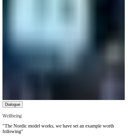
Dialogue​​​​‌ ‍ ​‍​‍‌‍ ‌ ​‍‌‍‍‌‌‍‌ ‌‍‍‌‌‍ ‍​‍​‍​ ‍‍​‍​‍‌ ​ ‌‍​‌‌‍ ‍‌‍‍‌‌ ‌​‌ ‍‌​‍ ‍‌‍‍‌‌‍ ​‍​‍​‍ ​​‍​‍‌‍‍​‌ ​‍‌‍‌‌‌‍‌‍​‍​‍​ ‍‍​‍​‍‌‍‍​‌ ‌​‌ ‌​‌ ​​‌ ​ ​‍ ​‍ ‌‍‌‍‌‍ ‌ ​‍‌ ​ ‌‍‌‌‌ ‌​‌‍‍‌​‍ ‌‌‍‍‌‌ ​ ‌‍ ​‌‍​‌‌‍ ‍‌‍‌​‌ ​ ​‍ ‍‌ ‌‍‌‍‌‌‌ ​‍‌‍​ ‌‍‌‌‌‍ ​​‍ ‍‌‍​‌‌ ​​‌ ​​​‍ ‌ ​ ‌ ‌​‌ ‌‌‌‍‌​‌‍‍‌‌‍ ​‍ ‌‍‍‌‌‍ ‍‌ ‌​‌‍‌‌‌‍ ‍‌ ‌​​‍ ‌‍‌‌‌‍‌​‌‍‍‌‌ ‌​​‍ ‌‍ ‌‌‍ ‌‍‌​‌‍‌‌​ ‌‌ ​​‌ ​‍‌‍‌‌‌ ​ ‌‍‌‌‌‍ ‍‌ ‌​‌‍​‌‌ ‌​‌‍‍‌‌‍ ‌‍ ‍​ ‍ ‌‍‍‌‌‍‌​​ ‌​ ‍​​ ‌ ‌‍‌​​ ‌‌​ ​​​ ‍‌​ ​‍​ ‌‍​‍ ‌​ ‌‌‌‍‌‍​ ‌​‌‍‌‌​‍ ‌​ ‌​​ ​​‌‍​ ​ ​‌​‍ ‌‌‍​‌​ ‌​‌‍​ ​ ‍​​‍ ‌​ ‌‌​ ‌‍​ ‌​‌‍‌‌​ ‌‍​ ‌ ​ ‌ ‌‍‌‍​ ​​​ ​​‌‍‌‍​ ​ ​ ‍ ‌ ‌​‌ ‍‌‌ ​​‌‍‌‌​ ‌‌ ‌​‌‍​‌‌‍‌ ​ ‍ ‌ ​​‌‍​‌‌ ‌​‌‍‍​​ ‌‌ ‌​‌‍‍‌‌ ‌​‌‍ ​‌‍‌‌‌​‌‌‌‍ ‍​ ‌‍​‍‌‍​‌‌ ​ ‌‍‌‌‌‌‌‌‌ ​‍‌‍ ​​ ‌‌‍‍​‌ ‌​‌ ‌​‌ ​​‌ ​ ​‍‌‌​ ​‍‌​‌‍​‍‌‌​ ​‍‌​‌‍‌‍‌‍‌‍ ‌ ​‍‌ ​ ‌‍‌‌‌ ‌​‌‍‍‌​‍ ‌‌‍‍‌‌ ​ ‌‍ ​‌‍​‌‌‍ ‍‌‍‌​‌ ​ ​‍ ‍‌ ‌‍‌‍‌‌‌ ​‍‌‍​ ‌‍‌‌‌‍ ​​‍ ‍‌‍​‌‌ ​​‌ ​​​‍‌‌​ ​‍‌​‌‍‌ ​ ‌ ‌​‌ ‌‌‌‍‌​‌‍‍‌‌‍ ​‍‌‍‌‍‍‌‌‍‌​​ ‌​ ‍​​ ‌ ‌‍‌​​ ‌‌​ ​​​ ‍‌​ ​‍​ ‌‍​‍ ‌​ ‌‌‌‍‌‍​ ‌​‌‍‌‌​‍ ‌​ ‌​​ ​​‌‍​ ​ ​‌​‍ ‌‌‍​‌​ ‌​‌‍​ ​ ‍​​‍ ‌​ ‌‌​ ‌‍​ ‌​‌‍‌‌​ ‌‍​ ‌ ​ ‌ ‌‍‌‍​ ​​​ ​​‌‍‌‍​ ​ ​‍‌‍‌ ‌​‌ ‍‌‌ ​​‌‍‌‌​ ‌‌ ‌​‌‍​‌‌‍‌ ​‍‌‍‌ ​​‌‍​‌‌ ‌​‌‍‍​​ ‌‌ ‌​‌‍‍‌‌ ‌​‌‍ ​‌‍‌‌‌​‌‌‌‍ ‍​‍‌‍‌ ​​‌‍‌‌‌ ​‍‌ ​ ‌ ​​‌‍‌‌‌‍​ ‌ ‌​‌‍‍‌‌ ‌‍‌‍‌‌​ ‌‌ ​​‌ ‌‌‌‍​‍‌‍ ​‌‍‍‌‌ ​ ‌‍‍​‌‍‌‌‌‍‌​​‍​‍‌ ‌
Wellbeing​​​​‌ ‍ ​‍​‍‌‍ ‌ ​‍‌‍‍‌‌‍‌ ‌‍‍‌‌‍ ‍​‍​‍​ ‍‍​‍​‍‌ ​ ‌‍​‌‌‍ ‍‌‍‍‌‌ ‌​‌ ‍‌​‍ ‍‌‍‍‌‌‍ ​‍​‍​‍ ​​‍​‍‌‍‍​‌ ​‍‌‍‌‌‌‍‌‍​‍​‍​ ‍‍​‍​‍‌‍‍​‌ ‌​‌ ‌​‌ ​​‌ ​ ​‍ ​‍ ‌‍‌‍‌‍ ‌ ​‍‌ ​ ‌‍‌‌‌ ‌​‌‍‍‌​‍ ‌‌‍‍‌‌ ​ ‌‍ ​‌‍​‌‌‍ ‍‌‍‌​‌ ​ ​‍ ‍‌ ‌‍‌‍‌‌‌ ​‍‌‍​ ‌‍‌‌‌‍ ​​‍ ‍‌‍​‌‌ ​​‌ ​​​‍ ‌ ​ ‌ ‌​‌ ‌‌‌‍‌​‌‍‍‌‌‍ ​‍ ‌‍‍‌‌‍ ‍‌ ‌​‌‍‌‌‌‍ ‍‌ ‌​​‍ ‌‍‌‌‌‍‌​‌‍‍‌‌ ‌​​‍ ‌‍ ‌‌‍ ‌‍‌​‌‍‌‌​ ‌‌ ​​‌ ​‍‌‍‌‌‌ ​ ‌‍‌‌‌‍ ‍‌ ‌​‌‍​‌‌ ‌​‌‍‍‌‌‍ ‌‍ ‍​ ‍ ‌‍‍‌‌‍‌​​ ‌​ ‌‌​ ‍​‌‍‌‌​ ‍​​ ‍​​ ‌ ​ ‍​​ ​ ​‍ ‌​ ‌‌​ ​​‌‍​‌‌‍‌​​‍ ‌​ ‌​​ ​ ​ ‌‌​ ‍‌​‍ ‌‌‍​‌​ ‌​​ ​ ​ ‌​​‍ ‌‌‍‌‍​ ‌‌​ ​​‌‍‌‌‌‍​‌​ ‌‌​ ​​​ ​ ​ ​‌​ ‌‍​ ‌ ‌‍‌‍​ ‍ ‌ ‌​‌ ‍‌‌ ​​‌‍‌‌​ ‌‌ ​​‌‍​‌‌‍‌ ‌‍‌‌​ ‍ ‌ ​​‌‍​‌‌ ‌​‌‍‍​​ ‌‌ ​​‌‍​‌‌‍‌ ‌‍‌‌‌​​‍‌ ‌‌‌‍‍‌‌‍ ​‌‍‌​‌‍‌‌‌ ​‍​‍‌‌​ ‌‌‌​​‍‌‌ ‌‍‍ ‌‍‌‌‌ ‍‌​‍‌‌​ ​ ‌​‌​​‍‌‌​ ​ ‌​‌​​‍‌‌​ ​‍​ ​‍‌‍​ ‌‍​‍​ ​​​ ‌‌‌‍‌​​ ​ ‌‍‌‌‌‍​‌‌‍‌​‌‍​ ‌‍‌‍‌‍‌‌​‍‌‌​ ​‍​ ​‍​‍‌‌​ ‌‌‌​‌​​‍ ‍‌ ​​‌‍​‌‌‍‌ ‌‍‌‌‌ ​ ​‍‌‌​ ‌‌‌​​‍‌‌ ‌‍‍ ‌‍‌‌‌ ‍‌​‍‌‌​ ​ ‌​‌​​‍‌‌​ ​ ‌​‌​​‍‌‌​ ​‍​ ​‍​ ‍​​ ​‌‌‍​‌​ ‍‌​ ‌‌​ ​​​ ​​​ ​ ​ ‌‍‌‍‌‌​ ‌ ‌‍‌‍​‍‌‌​ ​‍​ ​‍​‍‌‌​ ‌‌‌​‌​​‍ ‍‌ ‌​‌‍‍‌‌ ‌​‌‍ ​‌‍‌‌​ ‌‍​‍‌‍​‌‌ ​ ‌‍‌‌‌‌‌‌‌ ​‍‌‍ ​​ ‌‌‍‍​‌ ‌​‌ ‌​‌ ​​‌ ​ ​‍‌‌​ ​‍‌​‌‍​‍‌‌​ ​‍‌​‌‍‌‍‌‍‌‍ ‌ ​‍‌ ​ ‌‍‌‌‌ ‌​‌‍‍‌​‍ ‌‌‍‍‌‌ ​ ‌‍ ​‌‍​‌‌‍ ‍‌‍‌​‌ ​ ​‍ ‍‌ ‌‍‌‍‌‌‌ ​‍‌‍​ ‌‍‌‌‌‍ ​​‍ ‍‌‍​‌‌ ​​‌ ​​​‍‌‌​ ​‍‌​‌‍‌ ​ ‌ ‌​‌ ‌‌‌‍‌​‌‍‍‌‌‍ ​‍‌‍‌‍‍‌‌‍‌​​ ‌​ ‌‌​ ‍​‌‍‌‌​ ‍​​ ‍​​ ‌ ​ ‍​​ ​ ​‍ ‌​ ‌‌​ ​​‌‍​‌‌‍‌​​‍ ‌​ ‌​​ ​ ​ ‌‌​ ‍‌​‍ ‌‌‍​‌​ ‌​​ ​ ​ ‌​​‍ ‌‌‍‌‍​ ‌‌​ ​​‌‍‌‌‌‍​‌​ ‌‌​ ​​​ ​ ​ ​‌​ ‌‍​ ‌ ‌‍‌‍​‍‌‍‌ ‌​‌ ‍‌‌ ​​‌‍‌‌​ ‌‌ ​​‌‍​‌‌‍‌ ‌‍‌‌​‍‌‍‌ ​​‌‍​‌‌ ‌​‌‍‍​​ ‌‌ ​​‌‍​‌‌‍‌ ‌‍‌‌‌​​‍‌ ‌‌‌‍‍‌‌‍ ​‌‍‌​‌‍‌‌‌ ​‍​‍‌‌​ ‌‌‌​​‍‌‌ ‌‍‍ ‌‍‌‌‌ ‍‌​‍‌‌​ ​ ‌​‌​​‍‌‌​ ​ ‌​‌​​‍‌‌​ ​‍​ ​‍‌‍​ ‌‍​‍​ ​​​ ‌‌‌‍‌​​ ​ ‌‍‌‌‌‍​‌‌‍‌​‌‍​ ‌‍‌‍‌‍‌‌​‍‌‌​ ​‍​ ​‍​‍‌‌​ ‌‌‌​‌​​‍ ‍‌ ​​‌‍​‌‌‍‌ ‌‍‌‌‌ ​ ​‍‌‌​ ‌‌‌​​‍‌‌ ‌‍‍ ‌‍‌‌‌ ‍‌​‍‌‌​ ​ ‌​‌​​‍‌‌​ ​ ‌​‌​​‍‌‌​ ​‍​ ​‍​ ‍​​ ​‌‌‍​‌​ ‍‌​ ‌‌​ ​​​ ​​​ ​ ​ ‌‍‌‍‌‌​ ‌ ‌‍‌‍​‍‌‌​ ​‍​ ​‍​‍‌‌​ ‌‌‌​‌​​‍ ‍‌ ‌​‌‍‍‌‌ ‌​‌‍ ​‌‍‌‌​‍‌‍‌ ​​‌‍‌‌‌ ​‍‌ ​ ‌ ​​‌‍‌‌‌‍​ ‌ ‌​‌‍‍‌‌ ‌‍‌‍‌‌​ ‌‌ ​​‌ ‌‌‌‍​‍‌‍ ​‌‍‍‌‌ ​ ‌‍‍​‌‍‌‌‌‍‌​​‍​‍‌ ‌
"The Nordic model works, we have set an example worth
following"