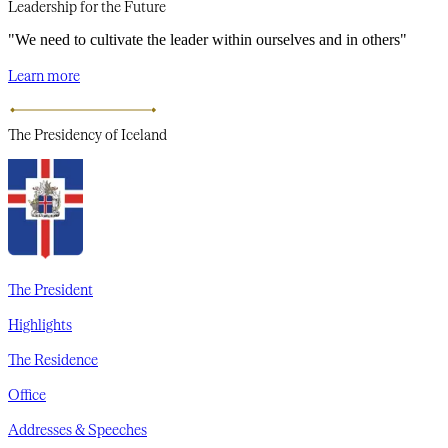
Leadership for the Future​​​​‌ ‍ ​‍​‍‌‍ ‌ ​‍‌‍‍‌‌‍‌ ‌‍‍‌‌‍ ‍​‍​‍​ ‍‍​‍​‍‌ ​ ‌‍​‌‌‍ ‍‌‍‍‌‌ ‌​‌ ‍‌​‍ ‍‌‍‍‌‌‍ ​‍​‍​‍ ​​‍​‍‌‍‍​‌ ​‍‌‍‌‌‌‍‌‍​‍​‍​ ‍‍​‍​‍‌‍‍​‌ ‌​‌ ‌​‌ ​​‌ ​ ​‍ ​‍ ‌‍‌‍‌‍ ‌ ​‍‌ ​ ‌‍‌‌‌ ‌​‌‍‍‌​‍ ‌‌‍‍‌‌ ​ ‌‍ ​‌‍​‌‌‍ ‍‌‍‌​‌ ​ ​‍ ‍‌ ‌‍‌‍‌‌‌ ​‍‌‍​ ‌‍‌‌‌‍ ​​‍ ‍‌‍​‌‌ ​​‌ ​​​‍ ‌ ​ ‌ ‌​‌ ‌‌‌‍‌​‌‍‍‌‌‍ ​‍ ‌‍‍‌‌‍ ‍‌ ‌​‌‍‌‌‌‍ ‍‌ ‌​​‍ ‌‍‌‌‌‍‌​‌‍‍‌‌ ‌​​‍ ‌‍ ‌‌‍ ‌‍‌​‌‍‌‌​ ‌‌ ​​‌ ​‍‌‍‌‌‌ ​ ‌‍‌‌‌‍ ‍‌ ‌​‌‍​‌‌ ‌​‌‍‍‌‌‍ ‌‍ ‍​ ‍ ‌‍‍‌‌‍‌​​ ‌​ ‌‌​ ‍​‌‍‌‌​ ‍​​ ‍​​ ‌ ​ ‍​​ ​ ​‍ ‌​ ‌‌​ ​​‌‍​‌‌‍‌​​‍ ‌​ ‌​​ ​ ​ ‌‌​ ‍‌​‍ ‌‌‍​‌​ ‌​​ ​ ​ ‌​​‍ ‌‌‍‌‍​ ‌‌​ ​​‌‍‌‌‌‍​‌​ ‌‌​ ​​​ ​ ​ ​‌​ ‌‍​ ‌ ‌‍‌‍​ ‍ ‌ ‌​‌ ‍‌‌ ​​‌‍‌‌​ ‌‌ ​​‌‍​‌‌‍‌ ‌‍‌‌​ ‍ ‌ ​​‌‍​‌‌ ‌​‌‍‍​​ ‌‌ ​​‌‍​‌‌‍‌ ‌‍‌‌‌​​‍‌ ‌‌‌‍‍‌‌‍ ​‌‍‌​‌‍‌‌‌ ​‍​‍‌‌​ ‌‌‌​​‍‌‌ ‌‍‍ ‌‍‌‌‌ ‍‌​‍‌‌​ ​ ‌​‌​​‍‌‌​ ​ ‌​‌​​‍‌‌​ ​‍​ ​‍‌‍​ ‌‍​‍​ ​​​ ‌‌‌‍‌​​ ​ ‌‍‌‌‌‍​‌‌‍‌​‌‍​ ‌‍‌‍‌‍‌‌​‍‌‌​ ​‍​ ​‍​‍‌‌​ ‌‌‌​‌​​‍ ‍‌ ​​‌‍​‌‌‍‌ ‌‍‌‌‌ ​ ​‍‌‌​ ‌‌‌​​‍‌‌ ‌‍‍ ‌‍‌‌‌ ‍‌​‍‌‌​ ​ ‌​‌​​‍‌‌​ ​ ‌​‌​​‍‌‌​ ​‍​ ​‍​ ​‍​ ​​​ ‌ ​ ​ ​ ​ ​ ​‍​ ‌ ​ ​ ‌‍​‍​ ‍‌‌‍​‌​ ​‌​‍‌‌​ ​‍​ ​‍​‍‌‌​ ‌‌‌​‌​​‍ ‍‌ ‌​‌‍‍‌‌ ‌​‌‍ ​‌‍‌‌​ ‌‍​‍‌‍​‌‌ ​ ‌‍‌‌‌‌‌‌‌ ​‍‌‍ ​​ ‌‌‍‍​‌ ‌​‌ ‌​‌ ​​‌ ​ ​‍‌‌​ ​‍‌​‌‍​‍‌‌​ ​‍‌​‌‍‌‍‌‍‌‍ ‌ ​‍‌ ​ ‌‍‌‌‌ ‌​‌‍‍‌​‍ ‌‌‍‍‌‌ ​ ‌‍ ​‌‍​‌‌‍ ‍‌‍‌​‌ ​ ​‍ ‍‌ ‌‍‌‍‌‌‌ ​‍‌‍​ ‌‍‌‌‌‍ ​​‍ ‍‌‍​‌‌ ​​‌ ​​​‍‌‌​ ​‍‌​‌‍‌ ​ ‌ ‌​‌ ‌‌‌‍‌​‌‍‍‌‌‍ ​‍‌‍‌‍‍‌‌‍‌​​ ‌​ ‌‌​ ‍​‌‍‌‌​ ‍​​ ‍​​ ‌ ​ ‍​​ ​ ​‍ ‌​ ‌‌​ ​​‌‍​‌‌‍‌​​‍ ‌​ ‌​​ ​ ​ ‌‌​ ‍‌​‍ ‌‌‍​‌​ ‌​​ ​ ​ ‌​​‍ ‌‌‍‌‍​ ‌‌​ ​​‌‍‌‌‌‍​‌​ ‌‌​ ​​​ ​ ​ ​‌​ ‌‍​ ‌ ‌‍‌‍​‍‌‍‌ ‌​‌ ‍‌‌ ​​‌‍‌‌​ ‌‌ ​​‌‍​‌‌‍‌ ‌‍‌‌​‍‌‍‌ ​​‌‍​‌‌ ‌​‌‍‍​​ ‌‌ ​​‌‍​‌‌‍‌ ‌‍‌‌‌​​‍‌ ‌‌‌‍‍‌‌‍ ​‌‍‌​‌‍‌‌‌ ​‍​‍‌‌​ ‌‌‌​​‍‌‌ ‌‍‍ ‌‍‌‌‌ ‍‌​‍‌‌​ ​ ‌​‌​​‍‌‌​ ​ ‌​‌​​‍‌‌​ ​‍​ ​‍‌‍​ ‌‍​‍​ ​​​ ‌‌‌‍‌​​ ​ ‌‍‌‌‌‍​‌‌‍‌​‌‍​ ‌‍‌‍‌‍‌‌​‍‌‌​ ​‍​ ​‍​‍‌‌​ ‌‌‌​‌​​‍ ‍‌ ​​‌‍​‌‌‍‌ ‌‍‌‌‌ ​ ​‍‌‌​ ‌‌‌​​‍‌‌ ‌‍‍ ‌‍‌‌‌ ‍‌​‍‌‌​ ​ ‌​‌​​‍‌‌​ ​ ‌​‌​​‍‌‌​ ​‍​ ​‍​ ​‍​ ​​​ ‌ ​ ​ ​ ​ ​ ​‍​ ‌ ​ ​ ‌‍​‍​ ‍‌‌‍​‌​ ​‌​‍‌‌​ ​‍​ ​‍​‍‌‌​ ‌‌‌​‌​​‍ ‍‌ ‌​‌‍‍‌‌ ‌​‌‍ ​‌‍‌‌​‍‌‍‌ ​​‌‍‌‌‌ ​‍‌ ​ ‌ ​​‌‍‌‌‌‍​ ‌ ‌​‌‍‍‌‌ ‌‍‌‍‌‌​ ‌‌ ​​‌ ‌‌‌‍​‍‌‍ ​‌‍‍‌‌ ​ ‌‍‍​‌‍‌‌‌‍‌​​‍​‍‌ ‌
"We need to cultivate the leader within ourselves and in others"
Learn more​​​​‌ ‍ ​‍​‍‌‍ ‌ ​‍‌‍‍‌‌‍‌ ‌‍‍‌‌‍ ‍​‍​‍​ ‍‍​‍​‍‌ ​ ‌‍​‌‌‍ ‍‌‍‍‌‌ ‌​‌ ‍‌​‍ ‍‌‍‍‌‌‍ ​‍​‍​‍ ​​‍​‍‌‍‍​‌ ​‍‌‍‌‌‌‍‌‍​‍​‍​ ‍‍​‍​‍‌‍‍​‌ ‌​‌ ‌​‌ ​​‌ ​ ​‍ ​‍ ‌‍‌‍‌‍ ‌ ​‍‌ ​ ‌‍‌‌‌ ‌​‌‍‍‌​‍ ‌‌‍‍‌‌ ​ ‌‍ ​‌‍​‌‌‍ ‍‌‍‌​‌ ​ ​‍ ‍‌ ‌‍‌‍‌‌‌ ​‍‌‍​ ‌‍‌‌‌‍ ​​‍ ‍‌‍​‌‌ ​​‌ ​​​‍ ‌ ​ ‌ ‌​‌ ‌‌‌‍‌​‌‍‍‌‌‍ ​‍ ‌‍‍‌‌‍ ‍‌ ‌​‌‍‌‌‌‍ ‍‌ ‌​​‍ ‌‍‌‌‌‍‌​‌‍‍‌‌ ‌​​‍ ‌‍ ‌‌‍ ‌‍‌​‌‍‌‌​ ‌‌ ​​‌ ​‍‌‍‌‌‌ ​ ‌‍‌‌‌‍ ‍‌ ‌​‌‍​‌‌ ‌​‌‍‍‌‌‍ ‌‍ ‍​ ‍ ‌‍‍‌‌‍‌​​ ‌​ ‌‌​ ‍​‌‍‌‌​ ‍​​ ‍​​ ‌ ​ ‍​​ ​ ​‍ ‌​ ‌‌​ ​​‌‍​‌‌‍‌​​‍ ‌​ ‌​​ ​ ​ ‌‌​ ‍‌​‍ ‌‌‍​‌​ ‌​​ ​ ​ ‌​​‍ ‌‌‍‌‍​ ‌‌​ ​​‌‍‌‌‌‍​‌​ ‌‌​ ​​​ ​ ​ ​‌​ ‌‍​ ‌ ‌‍‌‍​ ‍ ‌ ‌​‌ ‍‌‌ ​​‌‍‌‌​ ‌‌ ​​‌‍​‌‌‍‌ ‌‍‌‌​ ‍ ‌ ​​‌‍​‌‌ ‌​‌‍‍​​ ‌‌ ​​‌‍​‌‌‍‌ ‌‍‌‌‌​​‍‌ ‌‌‌‍‍‌‌‍ ​‌‍‌​‌‍‌‌‌ ​‍​‍‌‌​ ‌‌‌​​‍‌‌ ‌‍‍ ‌‍‌‌‌ ‍‌​‍‌‌​ ​ ‌​‌​​‍‌‌​ ​ ‌​‌​​‍‌‌​ ​‍​ ​‍‌‍​ ‌‍​‍​ ​​​ ‌‌‌‍‌​​ ​ ‌‍‌‌‌‍​‌‌‍‌​‌‍​ ‌‍‌‍‌‍‌‌​‍‌‌​ ​‍​ ​‍​‍‌‌​ ‌‌‌​‌​​‍ ‍‌ ​​‌‍​‌‌‍‌ ‌‍‌‌‌ ​ ​‍‌‌​ ‌‌‌​​‍‌‌ ‌‍‍ ‌‍‌‌‌ ‍‌​‍‌‌​ ​ ‌​‌​​‍‌‌​ ​ ‌​‌​​‍‌‌​ ​‍​ ​‍​ ​‍​ ​​​ ‌ ​ ​ ​ ​ ​ ​‍​ ‌ ​ ​ ‌‍​‍​ ‍‌‌‍​‌​ ​‌​‍‌‌​ ​‍​ ​‍​‍‌‌​ ‌‌‌​‌​​‍ ‍‌‍​ ‌ ‌​‌‍​‌​‍ ‍‌‍ ‍‌‍​‌‌‍ ‌‌‍‌‌​ ‌‍​‍‌‍​‌‌ ​ ‌‍‌‌‌‌‌‌‌ ​‍‌‍ ​​ ‌‌‍‍​‌ ‌​‌ ‌​‌ ​​‌ ​ ​‍‌‌​ ​‍‌​‌‍​‍‌‌​ ​‍‌​‌‍‌‍‌‍‌‍ ‌ ​‍‌ ​ ‌‍‌‌‌ ‌​‌‍‍‌​‍ ‌‌‍‍‌‌ ​ ‌‍ ​‌‍​‌‌‍ ‍‌‍‌​‌ ​ ​‍ ‍‌ ‌‍‌‍‌‌‌ ​‍‌‍​ ‌‍‌‌‌‍ ​​‍ ‍‌‍​‌‌ ​​‌ ​​​‍‌‌​ ​‍‌​‌‍‌ ​ ‌ ‌​‌ ‌‌‌‍‌​‌‍‍‌‌‍ ​‍‌‍‌‍‍‌‌‍‌​​ ‌​ ‌‌​ ‍​‌‍‌‌​ ‍​​ ‍​​ ‌ ​ ‍​​ ​ ​‍ ‌​ ‌‌​ ​​‌‍​‌‌‍‌​​‍ ‌​ ‌​​ ​ ​ ‌‌​ ‍‌​‍ ‌‌‍​‌​ ‌​​ ​ ​ ‌​​‍ ‌‌‍‌‍​ ‌‌​ ​​‌‍‌‌‌‍​‌​ ‌‌​ ​​​ ​ ​ ​‌​ ‌‍​ ‌ ‌‍‌‍​‍‌‍‌ ‌​‌ ‍‌‌ ​​‌‍‌‌​ ‌‌ ​​‌‍​‌‌‍‌ ‌‍‌‌​‍‌‍‌ ​​‌‍​‌‌ ‌​‌‍‍​​ ‌‌ ​​‌‍​‌‌‍‌ ‌‍‌‌‌​​‍‌ ‌‌‌‍‍‌‌‍ ​‌‍‌​‌‍‌‌‌ ​‍​‍‌‌​ ‌‌‌​​‍‌‌ ‌‍‍ ‌‍‌‌‌ ‍‌​‍‌‌​ ​ ‌​‌​​‍‌‌​ ​ ‌​‌​​‍‌‌​ ​‍​ ​‍‌‍​ ‌‍​‍​ ​​​ ‌‌‌‍‌​​ ​ ‌‍‌‌‌‍​‌‌‍‌​‌‍​ ‌‍‌‍‌‍‌‌​‍‌‌​ ​‍​ ​‍​‍‌‌​ ‌‌‌​‌​​‍ ‍‌ ​​‌‍​‌‌‍‌ ‌‍‌‌‌ ​ ​‍‌‌​ ‌‌‌​​‍‌‌ ‌‍‍ ‌‍‌‌‌ ‍‌​‍‌‌​ ​ ‌​‌​​‍‌‌​ ​ ‌​‌​​‍‌‌​ ​‍​ ​‍​ ​‍​ ​​​ ‌ ​ ​ ​ ​ ​ ​‍​ ‌ ​ ​ ‌‍​‍​ ‍‌‌‍​‌​ ​‌​‍‌‌​ ​‍​ ​‍​‍‌‌​ ‌‌‌​‌​​‍ ‍‌‍​ ‌ ‌​‌‍​‌​‍ ‍‌‍ ‍‌‍​‌‌‍ ‌‌‍‌‌​‍‌‍‌ ​​‌‍‌‌‌ ​‍‌ ​ ‌ ​​‌‍‌‌‌‍​ ‌ ‌​‌‍‍‌‌ ‌‍‌‍‌‌​ ‌‌ ​​‌ ‌‌‌‍​‍‌‍ ​‌‍‍‌‌ ​ ‌‍‍​‌‍‌‌‌‍‌​​‍​‍‌ ‌
The Presidency
of Iceland
The President
Highlights
The Residence
Office
Addresses & Speeches