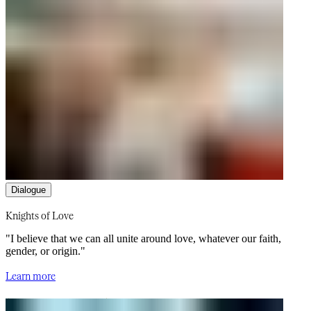
Dialogue​​​​‌ ‍ ​‍​‍‌‍ ‌ ​‍‌‍‍‌‌‍‌ ‌‍‍‌‌‍ ‍​‍​‍​ ‍‍​‍​‍‌ ​ ‌‍​‌‌‍ ‍‌‍‍‌‌ ‌​‌ ‍‌​‍ ‍‌‍‍‌‌‍ ​‍​‍​‍ ​​‍​‍‌‍‍​‌ ​‍‌‍‌‌‌‍‌‍​‍​‍​ ‍‍​‍​‍‌‍‍​‌ ‌​‌ ‌​‌ ​​‌ ​ ​‍ ​‍ ‌‍‌‍‌‍ ‌ ​‍‌ ​ ‌‍‌‌‌ ‌​‌‍‍‌​‍ ‌‌‍‍‌‌ ​ ‌‍ ​‌‍​‌‌‍ ‍‌‍‌​‌ ​ ​‍ ‍‌ ‌‍‌‍‌‌‌ ​‍‌‍​ ‌‍‌‌‌‍ ​​‍ ‍‌‍​‌‌ ​​‌ ​​​‍ ‌ ​ ‌ ‌​‌ ‌‌‌‍‌​‌‍‍‌‌‍ ​‍ ‌‍‍‌‌‍ ‍‌ ‌​‌‍‌‌‌‍ ‍‌ ‌​​‍ ‌‍‌‌‌‍‌​‌‍‍‌‌ ‌​​‍ ‌‍ ‌‌‍ ‌‍‌​‌‍‌‌​ ‌‌ ​​‌ ​‍‌‍‌‌‌ ​ ‌‍‌‌‌‍ ‍‌ ‌​‌‍​‌‌ ‌​‌‍‍‌‌‍ ‌‍ ‍​ ‍ ‌‍‍‌‌‍‌​​ ‌​ ‍​​ ‌ ‌‍‌​​ ‌‌​ ​​​ ‍‌​ ​‍​ ‌‍​‍ ‌​ ‌‌‌‍‌‍​ ‌​‌‍‌‌​‍ ‌​ ‌​​ ​​‌‍​ ​ ​‌​‍ ‌‌‍​‌​ ‌​‌‍​ ​ ‍​​‍ ‌​ ‌‌​ ‌‍​ ‌​‌‍‌‌​ ‌‍​ ‌ ​ ‌ ‌‍‌‍​ ​​​ ​​‌‍‌‍​ ​ ​ ‍ ‌ ‌​‌ ‍‌‌ ​​‌‍‌‌​ ‌‌ ‌​‌‍​‌‌‍‌ ​ ‍ ‌ ​​‌‍​‌‌ ‌​‌‍‍​​ ‌‌ ‌​‌‍‍‌‌ ‌​‌‍ ​‌‍‌‌‌​‌‌‌‍ ‍​ ‌‍​‍‌‍​‌‌ ​ ‌‍‌‌‌‌‌‌‌ ​‍‌‍ ​​ ‌‌‍‍​‌ ‌​‌ ‌​‌ ​​‌ ​ ​‍‌‌​ ​‍‌​‌‍​‍‌‌​ ​‍‌​‌‍‌‍‌‍‌‍ ‌ ​‍‌ ​ ‌‍‌‌‌ ‌​‌‍‍‌​‍ ‌‌‍‍‌‌ ​ ‌‍ ​‌‍​‌‌‍ ‍‌‍‌​‌ ​ ​‍ ‍‌ ‌‍‌‍‌‌‌ ​‍‌‍​ ‌‍‌‌‌‍ ​​‍ ‍‌‍​‌‌ ​​‌ ​​​‍‌‌​ ​‍‌​‌‍‌ ​ ‌ ‌​‌ ‌‌‌‍‌​‌‍‍‌‌‍ ​‍‌‍‌‍‍‌‌‍‌​​ ‌​ ‍​​ ‌ ‌‍‌​​ ‌‌​ ​​​ ‍‌​ ​‍​ ‌‍​‍ ‌​ ‌‌‌‍‌‍​ ‌​‌‍‌‌​‍ ‌​ ‌​​ ​​‌‍​ ​ ​‌​‍ ‌‌‍​‌​ ‌​‌‍​ ​ ‍​​‍ ‌​ ‌‌​ ‌‍​ ‌​‌‍‌‌​ ‌‍​ ‌ ​ ‌ ‌‍‌‍​ ​​​ ​​‌‍‌‍​ ​ ​‍‌‍‌ ‌​‌ ‍‌‌ ​​‌‍‌‌​ ‌‌ ‌​‌‍​‌‌‍‌ ​‍‌‍‌ ​​‌‍​‌‌ ‌​‌‍‍​​ ‌‌ ‌​‌‍‍‌‌ ‌​‌‍ ​‌‍‌‌‌​‌‌‌‍ ‍​‍‌‍‌ ​​‌‍‌‌‌ ​‍‌ ​ ‌ ​​‌‍‌‌‌‍​ ‌ ‌​‌‍‍‌‌ ‌‍‌‍‌‌​ ‌‌ ​​‌ ‌‌‌‍​‍‌‍ ​‌‍‍‌‌ ​ ‌‍‍​‌‍‌‌‌‍‌​​‍​‍‌ ‌
Knights of Love​​​​‌ ‍ ​‍​‍‌‍ ‌ ​‍‌‍‍‌‌‍‌ ‌‍‍‌‌‍ ‍​‍​‍​ ‍‍​‍​‍‌ ​ ‌‍​‌‌‍ ‍‌‍‍‌‌ ‌​‌ ‍‌​‍ ‍‌‍‍‌‌‍ ​‍​‍​‍ ​​‍​‍‌‍‍​‌ ​‍‌‍‌‌‌‍‌‍​‍​‍​ ‍‍​‍​‍‌‍‍​‌ ‌​‌ ‌​‌ ​​‌ ​ ​‍ ​‍ ‌‍‌‍‌‍ ‌ ​‍‌ ​ ‌‍‌‌‌ ‌​‌‍‍‌​‍ ‌‌‍‍‌‌ ​ ‌‍ ​‌‍​‌‌‍ ‍‌‍‌​‌ ​ ​‍ ‍‌ ‌‍‌‍‌‌‌ ​‍‌‍​ ‌‍‌‌‌‍ ​​‍ ‍‌‍​‌‌ ​​‌ ​​​‍ ‌ ​ ‌ ‌​‌ ‌‌‌‍‌​‌‍‍‌‌‍ ​‍ ‌‍‍‌‌‍ ‍‌ ‌​‌‍‌‌‌‍ ‍‌ ‌​​‍ ‌‍‌‌‌‍‌​‌‍‍‌‌ ‌​​‍ ‌‍ ‌‌‍ ‌‍‌​‌‍‌‌​ ‌‌ ​​‌ ​‍‌‍‌‌‌ ​ ‌‍‌‌‌‍ ‍‌ ‌​‌‍​‌‌ ‌​‌‍‍‌‌‍ ‌‍ ‍​ ‍ ‌‍‍‌‌‍‌​​ ‌​ ‌‌​ ‍​‌‍‌‌​ ‍​​ ‍​​ ‌ ​ ‍​​ ​ ​‍ ‌​ ‌‌​ ​​‌‍​‌‌‍‌​​‍ ‌​ ‌​​ ​ ​ ‌‌​ ‍‌​‍ ‌‌‍​‌​ ‌​​ ​ ​ ‌​​‍ ‌‌‍‌‍​ ‌‌​ ​​‌‍‌‌‌‍​‌​ ‌‌​ ​​​ ​ ​ ​‌​ ‌‍​ ‌ ‌‍‌‍​ ‍ ‌ ‌​‌ ‍‌‌ ​​‌‍‌‌​ ‌‌ ​​‌‍​‌‌‍‌ ‌‍‌‌​ ‍ ‌ ​​‌‍​‌‌ ‌​‌‍‍​​ ‌‌ ​​‌‍​‌‌‍‌ ‌‍‌‌‌​​‍‌ ‌‌‌‍‍‌‌‍ ​‌‍‌​‌‍‌‌‌ ​‍​‍‌‌​ ‌‌‌​​‍‌‌ ‌‍‍ ‌‍‌‌‌ ‍‌​‍‌‌​ ​ ‌​‌​​‍‌‌​ ​ ‌​‌​​‍‌‌​ ​‍​ ​‍‌‍​ ‌‍​‍​ ​​​ ‌‌‌‍‌​​ ​ ‌‍‌‌‌‍​‌‌‍‌​‌‍​ ‌‍‌‍‌‍‌‌​‍‌‌​ ​‍​ ​‍​‍‌‌​ ‌‌‌​‌​​‍ ‍‌ ​​‌‍​‌‌‍‌ ‌‍‌‌‌ ​ ​‍‌‌​ ‌‌‌​​‍‌‌ ‌‍‍ ‌‍‌‌‌ ‍‌​‍‌‌​ ​ ‌​‌​​‍‌‌​ ​ ‌​‌​​‍‌‌​ ​‍​ ​‍‌‍​‌​ ​ ​ ​‍​ ​ ‌‍‌‌​ ‍​‌‍​‍​ ‌‌‌‍‌​​ ​‌​ ‌​‌‍​‌​‍‌‌​ ​‍​ ​‍​‍‌‌​ ‌‌‌​‌​​‍ ‍‌ ‌​‌‍‍‌‌ ‌​‌‍ ​‌‍‌‌​ ‌‍​‍‌‍​‌‌ ​ ‌‍‌‌‌‌‌‌‌ ​‍‌‍ ​​ ‌‌‍‍​‌ ‌​‌ ‌​‌ ​​‌ ​ ​‍‌‌​ ​‍‌​‌‍​‍‌‌​ ​‍‌​‌‍‌‍‌‍‌‍ ‌ ​‍‌ ​ ‌‍‌‌‌ ‌​‌‍‍‌​‍ ‌‌‍‍‌‌ ​ ‌‍ ​‌‍​‌‌‍ ‍‌‍‌​‌ ​ ​‍ ‍‌ ‌‍‌‍‌‌‌ ​‍‌‍​ ‌‍‌‌‌‍ ​​‍ ‍‌‍​‌‌ ​​‌ ​​​‍‌‌​ ​‍‌​‌‍‌ ​ ‌ ‌​‌ ‌‌‌‍‌​‌‍‍‌‌‍ ​‍‌‍‌‍‍‌‌‍‌​​ ‌​ ‌‌​ ‍​‌‍‌‌​ ‍​​ ‍​​ ‌ ​ ‍​​ ​ ​‍ ‌​ ‌‌​ ​​‌‍​‌‌‍‌​​‍ ‌​ ‌​​ ​ ​ ‌‌​ ‍‌​‍ ‌‌‍​‌​ ‌​​ ​ ​ ‌​​‍ ‌‌‍‌‍​ ‌‌​ ​​‌‍‌‌‌‍​‌​ ‌‌​ ​​​ ​ ​ ​‌​ ‌‍​ ‌ ‌‍‌‍​‍‌‍‌ ‌​‌ ‍‌‌ ​​‌‍‌‌​ ‌‌ ​​‌‍​‌‌‍‌ ‌‍‌‌​‍‌‍‌ ​​‌‍​‌‌ ‌​‌‍‍​​ ‌‌ ​​‌‍​‌‌‍‌ ‌‍‌‌‌​​‍‌ ‌‌‌‍‍‌‌‍ ​‌‍‌​‌‍‌‌‌ ​‍​‍‌‌​ ‌‌‌​​‍‌‌ ‌‍‍ ‌‍‌‌‌ ‍‌​‍‌‌​ ​ ‌​‌​​‍‌‌​ ​ ‌​‌​​‍‌‌​ ​‍​ ​‍‌‍​ ‌‍​‍​ ​​​ ‌‌‌‍‌​​ ​ ‌‍‌‌‌‍​‌‌‍‌​‌‍​ ‌‍‌‍‌‍‌‌​‍‌‌​ ​‍​ ​‍​‍‌‌​ ‌‌‌​‌​​‍ ‍‌ ​​‌‍​‌‌‍‌ ‌‍‌‌‌ ​ ​‍‌‌​ ‌‌‌​​‍‌‌ ‌‍‍ ‌‍‌‌‌ ‍‌​‍‌‌​ ​ ‌​‌​​‍‌‌​ ​ ‌​‌​​‍‌‌​ ​‍​ ​‍‌‍​‌​ ​ ​ ​‍​ ​ ‌‍‌‌​ ‍​‌‍​‍​ ‌‌‌‍‌​​ ​‌​ ‌​‌‍​‌​‍‌‌​ ​‍​ ​‍​‍‌‌​ ‌‌‌​‌​​‍ ‍‌ ‌​‌‍‍‌‌ ‌​‌‍ ​‌‍‌‌​‍‌‍‌ ​​‌‍‌‌‌ ​‍‌ ​ ‌ ​​‌‍‌‌‌‍​ ‌ ‌​‌‍‍‌‌ ‌‍‌‍‌‌​ ‌‌ ​​‌ ‌‌‌‍​‍‌‍ ​‌‍‍‌‌ ​ ‌‍‍​‌‍‌‌‌‍‌​​‍​‍‌ ‌
"I believe that we can all unite around love, whatever our faith,
gender, or origin."
Learn more​​​​‌ ‍ ​‍​‍‌‍ ‌ ​‍‌‍‍‌‌‍‌ ‌‍‍‌‌‍ ‍​‍​‍​ ‍‍​‍​‍‌ ​ ‌‍​‌‌‍ ‍‌‍‍‌‌ ‌​‌ ‍‌​‍ ‍‌‍‍‌‌‍ ​‍​‍​‍ ​​‍​‍‌‍‍​‌ ​‍‌‍‌‌‌‍‌‍​‍​‍​ ‍‍​‍​‍‌‍‍​‌ ‌​‌ ‌​‌ ​​‌ ​ ​‍ ​‍ ‌‍‌‍‌‍ ‌ ​‍‌ ​ ‌‍‌‌‌ ‌​‌‍‍‌​‍ ‌‌‍‍‌‌ ​ ‌‍ ​‌‍​‌‌‍ ‍‌‍‌​‌ ​ ​‍ ‍‌ ‌‍‌‍‌‌‌ ​‍‌‍​ ‌‍‌‌‌‍ ​​‍ ‍‌‍​‌‌ ​​‌ ​​​‍ ‌ ​ ‌ ‌​‌ ‌‌‌‍‌​‌‍‍‌‌‍ ​‍ ‌‍‍‌‌‍ ‍‌ ‌​‌‍‌‌‌‍ ‍‌ ‌​​‍ ‌‍‌‌‌‍‌​‌‍‍‌‌ ‌​​‍ ‌‍ ‌‌‍ ‌‍‌​‌‍‌‌​ ‌‌ ​​‌ ​‍‌‍‌‌‌ ​ ‌‍‌‌‌‍ ‍‌ ‌​‌‍​‌‌ ‌​‌‍‍‌‌‍ ‌‍ ‍​ ‍ ‌‍‍‌‌‍‌​​ ‌​ ‌‌​ ‍​‌‍‌‌​ ‍​​ ‍​​ ‌ ​ ‍​​ ​ ​‍ ‌​ ‌‌​ ​​‌‍​‌‌‍‌​​‍ ‌​ ‌​​ ​ ​ ‌‌​ ‍‌​‍ ‌‌‍​‌​ ‌​​ ​ ​ ‌​​‍ ‌‌‍‌‍​ ‌‌​ ​​‌‍‌‌‌‍​‌​ ‌‌​ ​​​ ​ ​ ​‌​ ‌‍​ ‌ ‌‍‌‍​ ‍ ‌ ‌​‌ ‍‌‌ ​​‌‍‌‌​ ‌‌ ​​‌‍​‌‌‍‌ ‌‍‌‌​ ‍ ‌ ​​‌‍​‌‌ ‌​‌‍‍​​ ‌‌ ​​‌‍​‌‌‍‌ ‌‍‌‌‌​​‍‌ ‌‌‌‍‍‌‌‍ ​‌‍‌​‌‍‌‌‌ ​‍​‍‌‌​ ‌‌‌​​‍‌‌ ‌‍‍ ‌‍‌‌‌ ‍‌​‍‌‌​ ​ ‌​‌​​‍‌‌​ ​ ‌​‌​​‍‌‌​ ​‍​ ​‍‌‍​ ‌‍​‍​ ​​​ ‌‌‌‍‌​​ ​ ‌‍‌‌‌‍​‌‌‍‌​‌‍​ ‌‍‌‍‌‍‌‌​‍‌‌​ ​‍​ ​‍​‍‌‌​ ‌‌‌​‌​​‍ ‍‌ ​​‌‍​‌‌‍‌ ‌‍‌‌‌ ​ ​‍‌‌​ ‌‌‌​​‍‌‌ ‌‍‍ ‌‍‌‌‌ ‍‌​‍‌‌​ ​ ‌​‌​​‍‌‌​ ​ ‌​‌​​‍‌‌​ ​‍​ ​‍‌‍​‌​ ​ ​ ​‍​ ​ ‌‍‌‌​ ‍​‌‍​‍​ ‌‌‌‍‌​​ ​‌​ ‌​‌‍​‌​‍‌‌​ ​‍​ ​‍​‍‌‌​ ‌‌‌​‌​​‍ ‍‌‍​ ‌ ‌​‌‍​‌​‍ ‍‌‍ ‍‌‍​‌‌‍ ‌‌‍‌‌​ ‌‍​‍‌‍​‌‌ ​ ‌‍‌‌‌‌‌‌‌ ​‍‌‍ ​​ ‌‌‍‍​‌ ‌​‌ ‌​‌ ​​‌ ​ ​‍‌‌​ ​‍‌​‌‍​‍‌‌​ ​‍‌​‌‍‌‍‌‍‌‍ ‌ ​‍‌ ​ ‌‍‌‌‌ ‌​‌‍‍‌​‍ ‌‌‍‍‌‌ ​ ‌‍ ​‌‍​‌‌‍ ‍‌‍‌​‌ ​ ​‍ ‍‌ ‌‍‌‍‌‌‌ ​‍‌‍​ ‌‍‌‌‌‍ ​​‍ ‍‌‍​‌‌ ​​‌ ​​​‍‌‌​ ​‍‌​‌‍‌ ​ ‌ ‌​‌ ‌‌‌‍‌​‌‍‍‌‌‍ ​‍‌‍‌‍‍‌‌‍‌​​ ‌​ ‌‌​ ‍​‌‍‌‌​ ‍​​ ‍​​ ‌ ​ ‍​​ ​ ​‍ ‌​ ‌‌​ ​​‌‍​‌‌‍‌​​‍ ‌​ ‌​​ ​ ​ ‌‌​ ‍‌​‍ ‌‌‍​‌​ ‌​​ ​ ​ ‌​​‍ ‌‌‍‌‍​ ‌‌​ ​​‌‍‌‌‌‍​‌​ ‌‌​ ​​​ ​ ​ ​‌​ ‌‍​ ‌ ‌‍‌‍​‍‌‍‌ ‌​‌ ‍‌‌ ​​‌‍‌‌​ ‌‌ ​​‌‍​‌‌‍‌ ‌‍‌‌​‍‌‍‌ ​​‌‍​‌‌ ‌​‌‍‍​​ ‌‌ ​​‌‍​‌‌‍‌ ‌‍‌‌‌​​‍‌ ‌‌‌‍‍‌‌‍ ​‌‍‌​‌‍‌‌‌ ​‍​‍‌‌​ ‌‌‌​​‍‌‌ ‌‍‍ ‌‍‌‌‌ ‍‌​‍‌‌​ ​ ‌​‌​​‍‌‌​ ​ ‌​‌​​‍‌‌​ ​‍​ ​‍‌‍​ ‌‍​‍​ ​​​ ‌‌‌‍‌​​ ​ ‌‍‌‌‌‍​‌‌‍‌​‌‍​ ‌‍‌‍‌‍‌‌​‍‌‌​ ​‍​ ​‍​‍‌‌​ ‌‌‌​‌​​‍ ‍‌ ​​‌‍​‌‌‍‌ ‌‍‌‌‌ ​ ​‍‌‌​ ‌‌‌​​‍‌‌ ‌‍‍ ‌‍‌‌‌ ‍‌​‍‌‌​ ​ ‌​‌​​‍‌‌​ ​ ‌​‌​​‍‌‌​ ​‍​ ​‍‌‍​‌​ ​ ​ ​‍​ ​ ‌‍‌‌​ ‍​‌‍​‍​ ‌‌‌‍‌​​ ​‌​ ‌​‌‍​‌​‍‌‌​ ​‍​ ​‍​‍‌‌​ ‌‌‌​‌​​‍ ‍‌‍​ ‌ ‌​‌‍​‌​‍ ‍‌‍ ‍‌‍​‌‌‍ ‌‌‍‌‌​‍‌‍‌ ​​‌‍‌‌‌ ​‍‌ ​ ‌ ​​‌‍‌‌‌‍​ ‌ ‌​‌‍‍‌‌ ‌‍‌‍‌‌​ ‌‌ ​​‌ ‌‌‌‍​‍‌‍ ​‌‍‍‌‌ ​ ‌‍‍​‌‍‌‌‌‍‌​​‍​‍‌ ‌