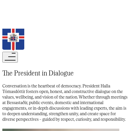
Search
The President in Dialogue​​​​‌ ‍ ​‍​‍‌‍ ‌ ​‍‌‍‍‌‌‍‌ ‌‍‍‌‌‍ ‍​‍​‍​ ‍‍​‍​‍‌ ​ ‌‍​‌‌‍ ‍‌‍‍‌‌ ‌​‌ ‍‌​‍ ‍‌‍‍‌‌‍ ​‍​‍​‍ ​​‍​‍‌‍‍​‌ ​‍‌‍‌‌‌‍‌‍​‍​‍​ ‍‍​‍​‍‌‍‍​‌ ‌​‌ ‌​‌ ​​‌ ​ ​‍ ​‍ ‌‍‌‍‌‍ ‌ ​‍‌ ​ ‌‍‌‌‌ ‌​‌‍‍‌​‍ ‌‌‍‍‌‌ ​ ‌‍ ​‌‍​‌‌‍ ‍‌‍‌​‌ ​ ​‍ ‍‌ ‌‍‌‍‌‌‌ ​‍‌‍​ ‌‍‌‌‌‍ ​​‍ ‍‌‍​‌‌ ​​‌ ​​​‍ ‌ ​ ‌ ‌​‌ ‌‌‌‍‌​‌‍‍‌‌‍ ​‍ ‌‍‍‌‌‍ ‍‌ ‌​‌‍‌‌‌‍ ‍‌ ‌​​‍ ‌‍‌‌‌‍‌​‌‍‍‌‌ ‌​​‍ ‌‍ ‌‌‍ ‌‍‌​‌‍‌‌​ ‌‌ ​​‌ ​‍‌‍‌‌‌ ​ ‌‍‌‌‌‍ ‍‌ ‌​‌‍​‌‌ ‌​‌‍‍‌‌‍ ‌‍ ‍​ ‍ ‌‍‍‌‌‍‌​​ ‌​ ‌‌​ ‍​‌‍‌‌​ ‍​​ ‍​​ ‌ ​ ‍​​ ​ ​‍ ‌​ ‌‌​ ​​‌‍​‌‌‍‌​​‍ ‌​ ‌​​ ​ ​ ‌‌​ ‍‌​‍ ‌‌‍​‌​ ‌​​ ​ ​ ‌​​‍ ‌‌‍‌‍​ ‌‌​ ​​‌‍‌‌‌‍​‌​ ‌‌​ ​​​ ​ ​ ​‌​ ‌‍​ ‌ ‌‍‌‍​ ‍ ‌ ‌​‌ ‍‌‌ ​​‌‍‌‌​ ‌‌ ​​‌‍​‌‌‍‌ ‌‍‌‌​ ‍ ‌ ​​‌‍​‌‌ ‌​‌‍‍​​ ‌‌ ​​‌‍​‌‌‍‌ ‌‍‌‌‌​​‍‌ ‌‌‌‍‍‌‌‍ ​‌‍‌​‌‍‌‌‌ ​‍​‍‌‌​ ‌‌‌​​‍‌‌ ‌‍‍ ‌‍‌‌‌ ‍‌​‍‌‌​ ​ ‌​‌​​‍‌‌​ ​ ‌​‌​​‍‌‌​ ​‍​ ​‍​ ​ ​ ‍​​ ​​‌‍​‌‌‍​‍​ ‌ ​ ‌‍‌‍‌‌​ ​​​ ​‌​ ‌‌​ ‌‌​‍‌‌​ ​‍​ ​‍​‍‌‌​ ‌‌‌​‌​​‍ ‍‌ ‌​‌‍‍‌‌ ‌​‌‍ ​‌‍‌‌​ ‌‍​‍‌‍​‌‌ ​ ‌‍‌‌‌‌‌‌‌ ​‍‌‍ ​​ ‌‌‍‍​‌ ‌​‌ ‌​‌ ​​‌ ​ ​‍‌‌​ ​‍‌​‌‍​‍‌‌​ ​‍‌​‌‍‌‍‌‍‌‍ ‌ ​‍‌ ​ ‌‍‌‌‌ ‌​‌‍‍‌​‍ ‌‌‍‍‌‌ ​ ‌‍ ​‌‍​‌‌‍ ‍‌‍‌​‌ ​ ​‍ ‍‌ ‌‍‌‍‌‌‌ ​‍‌‍​ ‌‍‌‌‌‍ ​​‍ ‍‌‍​‌‌ ​​‌ ​​​‍‌‌​ ​‍‌​‌‍‌ ​ ‌ ‌​‌ ‌‌‌‍‌​‌‍‍‌‌‍ ​‍‌‍‌‍‍‌‌‍‌​​ ‌​ ‌‌​ ‍​‌‍‌‌​ ‍​​ ‍​​ ‌ ​ ‍​​ ​ ​‍ ‌​ ‌‌​ ​​‌‍​‌‌‍‌​​‍ ‌​ ‌​​ ​ ​ ‌‌​ ‍‌​‍ ‌‌‍​‌​ ‌​​ ​ ​ ‌​​‍ ‌‌‍‌‍​ ‌‌​ ​​‌‍‌‌‌‍​‌​ ‌‌​ ​​​ ​ ​ ​‌​ ‌‍​ ‌ ‌‍‌‍​‍‌‍‌ ‌​‌ ‍‌‌ ​​‌‍‌‌​ ‌‌ ​​‌‍​‌‌‍‌ ‌‍‌‌​‍‌‍‌ ​​‌‍​‌‌ ‌​‌‍‍​​ ‌‌ ​​‌‍​‌‌‍‌ ‌‍‌‌‌​​‍‌ ‌‌‌‍‍‌‌‍ ​‌‍‌​‌‍‌‌‌ ​‍​‍‌‌​ ‌‌‌​​‍‌‌ ‌‍‍ ‌‍‌‌‌ ‍‌​‍‌‌​ ​ ‌​‌​​‍‌‌​ ​ ‌​‌​​‍‌‌​ ​‍​ ​‍​ ​ ​ ‍​​ ​​‌‍​‌‌‍​‍​ ‌ ​ ‌‍‌‍‌‌​ ​​​ ​‌​ ‌‌​ ‌‌​‍‌‌​ ​‍​ ​‍​‍‌‌​ ‌‌‌​‌​​‍ ‍‌ ‌​‌‍‍‌‌ ‌​‌‍ ​‌‍‌‌​‍‌‍‌ ​​‌‍‌‌‌ ​‍‌ ​ ‌ ​​‌‍‌‌‌‍​ ‌ ‌​‌‍‍‌‌ ‌‍‌‍‌‌​ ‌‌ ​​‌ ‌‌‌‍​‍‌‍ ​‌‍‍‌‌ ​ ‌‍‍​‌‍‌‌‌‍‌​​‍​‍‌ ‌
Conversation is the heartbeat of democracy. President Halla
Tómasdóttir fosters open, honest, and constructive dialogue on the
values, wellbeing, and vision of the nation. Whether through meetings
at Bessastaðir, public events, domestic and international
engagements, or in-depth discussions with leading experts, the aim is
to deepen understanding, strengthen unity, and create space for
diverse perspectives – guided by respect, curiosity, and responsibility.​​​​‌ ‍ ​‍​‍‌‍ ‌ ​‍‌‍‍‌‌‍‌ ‌‍‍‌‌‍ ‍​‍​‍​ ‍‍​‍​‍‌ ​ ‌‍​‌‌‍ ‍‌‍‍‌‌ ‌​‌ ‍‌​‍ ‍‌‍‍‌‌‍ ​‍​‍​‍ ​​‍​‍‌‍‍​‌ ​‍‌‍‌‌‌‍‌‍​‍​‍​ ‍‍​‍​‍‌‍‍​‌ ‌​‌ ‌​‌ ​​‌ ​ ​‍ ​‍ ‌‍‌‍‌‍ ‌ ​‍‌ ​ ‌‍‌‌‌ ‌​‌‍‍‌​‍ ‌‌‍‍‌‌ ​ ‌‍ ​‌‍​‌‌‍ ‍‌‍‌​‌ ​ ​‍ ‍‌ ‌‍‌‍‌‌‌ ​‍‌‍​ ‌‍‌‌‌‍ ​​‍ ‍‌‍​‌‌ ​​‌ ​​​‍ ‌ ​ ‌ ‌​‌ ‌‌‌‍‌​‌‍‍‌‌‍ ​‍ ‌‍‍‌‌‍ ‍‌ ‌​‌‍‌‌‌‍ ‍‌ ‌​​‍ ‌‍‌‌‌‍‌​‌‍‍‌‌ ‌​​‍ ‌‍ ‌‌‍ ‌‍‌​‌‍‌‌​ ‌‌ ​​‌ ​‍‌‍‌‌‌ ​ ‌‍‌‌‌‍ ‍‌ ‌​‌‍​‌‌ ‌​‌‍‍‌‌‍ ‌‍ ‍​ ‍ ‌‍‍‌‌‍‌​​ ‌​ ‌‌​ ‍​‌‍‌‌​ ‍​​ ‍​​ ‌ ​ ‍​​ ​ ​‍ ‌​ ‌‌​ ​​‌‍​‌‌‍‌​​‍ ‌​ ‌​​ ​ ​ ‌‌​ ‍‌​‍ ‌‌‍​‌​ ‌​​ ​ ​ ‌​​‍ ‌‌‍‌‍​ ‌‌​ ​​‌‍‌‌‌‍​‌​ ‌‌​ ​​​ ​ ​ ​‌​ ‌‍​ ‌ ‌‍‌‍​ ‍ ‌ ‌​‌ ‍‌‌ ​​‌‍‌‌​ ‌‌ ​​‌‍​‌‌‍‌ ‌‍‌‌​ ‍ ‌ ​​‌‍​‌‌ ‌​‌‍‍​​ ‌‌ ​​‌‍​‌‌‍‌ ‌‍‌‌‌​​‍‌ ‌‌‌‍‍‌‌‍ ​‌‍‌​‌‍‌‌‌ ​‍​‍‌‌​ ‌‌‌​​‍‌‌ ‌‍‍ ‌‍‌‌‌ ‍‌​‍‌‌​ ​ ‌​‌​​‍‌‌​ ​ ‌​‌​​‍‌‌​ ​‍​ ​‍​ ​ ​ ‍​​ ​​‌‍​‌‌‍​‍​ ‌ ​ ‌‍‌‍‌‌​ ​​​ ​‌​ ‌‌​ ‌‌​‍‌‌​ ​‍​ ​‍​‍‌‌​ ‌‌‌​‌​​‍ ‍‌ ‌​‌‍‌‌‌ ‍​‌ ‌​​ ‌‍​‍‌‍​‌‌ ​ ‌‍‌‌‌‌‌‌‌ ​‍‌‍ ​​ ‌‌‍‍​‌ ‌​‌ ‌​‌ ​​‌ ​ ​‍‌‌​ ​‍‌​‌‍​‍‌‌​ ​‍‌​‌‍‌‍‌‍‌‍ ‌ ​‍‌ ​ ‌‍‌‌‌ ‌​‌‍‍‌​‍ ‌‌‍‍‌‌ ​ ‌‍ ​‌‍​‌‌‍ ‍‌‍‌​‌ ​ ​‍ ‍‌ ‌‍‌‍‌‌‌ ​‍‌‍​ ‌‍‌‌‌‍ ​​‍ ‍‌‍​‌‌ ​​‌ ​​​‍‌‌​ ​‍‌​‌‍‌ ​ ‌ ‌​‌ ‌‌‌‍‌​‌‍‍‌‌‍ ​‍‌‍‌‍‍‌‌‍‌​​ ‌​ ‌‌​ ‍​‌‍‌‌​ ‍​​ ‍​​ ‌ ​ ‍​​ ​ ​‍ ‌​ ‌‌​ ​​‌‍​‌‌‍‌​​‍ ‌​ ‌​​ ​ ​ ‌‌​ ‍‌​‍ ‌‌‍​‌​ ‌​​ ​ ​ ‌​​‍ ‌‌‍‌‍​ ‌‌​ ​​‌‍‌‌‌‍​‌​ ‌‌​ ​​​ ​ ​ ​‌​ ‌‍​ ‌ ‌‍‌‍​‍‌‍‌ ‌​‌ ‍‌‌ ​​‌‍‌‌​ ‌‌ ​​‌‍​‌‌‍‌ ‌‍‌‌​‍‌‍‌ ​​‌‍​‌‌ ‌​‌‍‍​​ ‌‌ ​​‌‍​‌‌‍‌ ‌‍‌‌‌​​‍‌ ‌‌‌‍‍‌‌‍ ​‌‍‌​‌‍‌‌‌ ​‍​‍‌‌​ ‌‌‌​​‍‌‌ ‌‍‍ ‌‍‌‌‌ ‍‌​‍‌‌​ ​ ‌​‌​​‍‌‌​ ​ ‌​‌​​‍‌‌​ ​‍​ ​‍​ ​ ​ ‍​​ ​​‌‍​‌‌‍​‍​ ‌ ​ ‌‍‌‍‌‌​ ​​​ ​‌​ ‌‌​ ‌‌​‍‌‌​ ​‍​ ​‍​‍‌‌​ ‌‌‌​‌​​‍ ‍‌ ‌​‌‍‌‌‌ ‍​‌ ‌​​‍‌‍‌ ​​‌‍‌‌‌ ​‍‌ ​ ‌ ​​‌‍‌‌‌‍​ ‌ ‌​‌‍‍‌‌ ‌‍‌‍‌‌​ ‌‌ ​​‌ ‌‌‌‍​‍‌‍ ​‌‍‍‌‌ ​ ‌‍‍​‌‍‌‌‌‍‌​​‍​‍‌ ‌