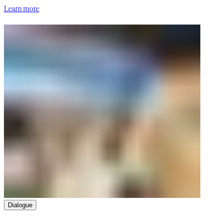
Learn more​​​​‌ ‍ ​‍​‍‌‍ ‌ ​‍‌‍‍‌‌‍‌ ‌‍‍‌‌‍ ‍​‍​‍​ ‍‍​‍​‍‌ ​ ‌‍​‌‌‍ ‍‌‍‍‌‌ ‌​‌ ‍‌​‍ ‍‌‍‍‌‌‍ ​‍​‍​‍ ​​‍​‍‌‍‍​‌ ​‍‌‍‌‌‌‍‌‍​‍​‍​ ‍‍​‍​‍‌‍‍​‌ ‌​‌ ‌​‌ ​​‌ ​ ​‍ ​‍ ‌‍‌‍‌‍ ‌ ​‍‌ ​ ‌‍‌‌‌ ‌​‌‍‍‌​‍ ‌‌‍‍‌‌ ​ ‌‍ ​‌‍​‌‌‍ ‍‌‍‌​‌ ​ ​‍ ‍‌ ‌‍‌‍‌‌‌ ​‍‌‍​ ‌‍‌‌‌‍ ​​‍ ‍‌‍​‌‌ ​​‌ ​​​‍ ‌ ​ ‌ ‌​‌ ‌‌‌‍‌​‌‍‍‌‌‍ ​‍ ‌‍‍‌‌‍ ‍‌ ‌​‌‍‌‌‌‍ ‍‌ ‌​​‍ ‌‍‌‌‌‍‌​‌‍‍‌‌ ‌​​‍ ‌‍ ‌‌‍ ‌‍‌​‌‍‌‌​ ‌‌ ​​‌ ​‍‌‍‌‌‌ ​ ‌‍‌‌‌‍ ‍‌ ‌​‌‍​‌‌ ‌​‌‍‍‌‌‍ ‌‍ ‍​ ‍ ‌‍‍‌‌‍‌​​ ‌​ ‌‌​ ‍​‌‍‌‌​ ‍​​ ‍​​ ‌ ​ ‍​​ ​ ​‍ ‌​ ‌‌​ ​​‌‍​‌‌‍‌​​‍ ‌​ ‌​​ ​ ​ ‌‌​ ‍‌​‍ ‌‌‍​‌​ ‌​​ ​ ​ ‌​​‍ ‌‌‍‌‍​ ‌‌​ ​​‌‍‌‌‌‍​‌​ ‌‌​ ​​​ ​ ​ ​‌​ ‌‍​ ‌ ‌‍‌‍​ ‍ ‌ ‌​‌ ‍‌‌ ​​‌‍‌‌​ ‌‌ ​​‌‍​‌‌‍‌ ‌‍‌‌​ ‍ ‌ ​​‌‍​‌‌ ‌​‌‍‍​​ ‌‌ ​​‌‍​‌‌‍‌ ‌‍‌‌‌​​‍‌ ‌‌‌‍‍‌‌‍ ​‌‍‌​‌‍‌‌‌ ​‍​‍‌‌​ ‌‌‌​​‍‌‌ ‌‍‍ ‌‍‌‌‌ ‍‌​‍‌‌​ ​ ‌​‌​​‍‌‌​ ​ ‌​‌​​‍‌‌​ ​‍​ ​‍‌‍​ ‌‍​‍​ ​​​ ‌‌‌‍‌​​ ​ ‌‍‌‌‌‍​‌‌‍‌​‌‍​ ‌‍‌‍‌‍‌‌​‍‌‌​ ​‍​ ​‍​‍‌‌​ ‌‌‌​‌​​‍ ‍‌ ​​‌‍​‌‌‍‌ ‌‍‌‌‌ ​ ​‍‌‌​ ‌‌‌​​‍‌‌ ‌‍‍ ‌‍‌‌‌ ‍‌​‍‌‌​ ​ ‌​‌​​‍‌‌​ ​ ‌​‌​​‍‌‌​ ​‍​ ​‍​ ‍​​ ​‌‌‍​‌​ ‍‌​ ‌‌​ ​​​ ​​​ ​ ​ ‌‍‌‍‌‌​ ‌ ‌‍‌‍​‍‌‌​ ​‍​ ​‍​‍‌‌​ ‌‌‌​‌​​‍ ‍‌‍​ ‌ ‌​‌‍​‌​‍ ‍‌‍ ‍‌‍​‌‌‍ ‌‌‍‌‌​ ‌‍​‍‌‍​‌‌ ​ ‌‍‌‌‌‌‌‌‌ ​‍‌‍ ​​ ‌‌‍‍​‌ ‌​‌ ‌​‌ ​​‌ ​ ​‍‌‌​ ​‍‌​‌‍​‍‌‌​ ​‍‌​‌‍‌‍‌‍‌‍ ‌ ​‍‌ ​ ‌‍‌‌‌ ‌​‌‍‍‌​‍ ‌‌‍‍‌‌ ​ ‌‍ ​‌‍​‌‌‍ ‍‌‍‌​‌ ​ ​‍ ‍‌ ‌‍‌‍‌‌‌ ​‍‌‍​ ‌‍‌‌‌‍ ​​‍ ‍‌‍​‌‌ ​​‌ ​​​‍‌‌​ ​‍‌​‌‍‌ ​ ‌ ‌​‌ ‌‌‌‍‌​‌‍‍‌‌‍ ​‍‌‍‌‍‍‌‌‍‌​​ ‌​ ‌‌​ ‍​‌‍‌‌​ ‍​​ ‍​​ ‌ ​ ‍​​ ​ ​‍ ‌​ ‌‌​ ​​‌‍​‌‌‍‌​​‍ ‌​ ‌​​ ​ ​ ‌‌​ ‍‌​‍ ‌‌‍​‌​ ‌​​ ​ ​ ‌​​‍ ‌‌‍‌‍​ ‌‌​ ​​‌‍‌‌‌‍​‌​ ‌‌​ ​​​ ​ ​ ​‌​ ‌‍​ ‌ ‌‍‌‍​‍‌‍‌ ‌​‌ ‍‌‌ ​​‌‍‌‌​ ‌‌ ​​‌‍​‌‌‍‌ ‌‍‌‌​‍‌‍‌ ​​‌‍​‌‌ ‌​‌‍‍​​ ‌‌ ​​‌‍​‌‌‍‌ ‌‍‌‌‌​​‍‌ ‌‌‌‍‍‌‌‍ ​‌‍‌​‌‍‌‌‌ ​‍​‍‌‌​ ‌‌‌​​‍‌‌ ‌‍‍ ‌‍‌‌‌ ‍‌​‍‌‌​ ​ ‌​‌​​‍‌‌​ ​ ‌​‌​​‍‌‌​ ​‍​ ​‍‌‍​ ‌‍​‍​ ​​​ ‌‌‌‍‌​​ ​ ‌‍‌‌‌‍​‌‌‍‌​‌‍​ ‌‍‌‍‌‍‌‌​‍‌‌​ ​‍​ ​‍​‍‌‌​ ‌‌‌​‌​​‍ ‍‌ ​​‌‍​‌‌‍‌ ‌‍‌‌‌ ​ ​‍‌‌​ ‌‌‌​​‍‌‌ ‌‍‍ ‌‍‌‌‌ ‍‌​‍‌‌​ ​ ‌​‌​​‍‌‌​ ​ ‌​‌​​‍‌‌​ ​‍​ ​‍​ ‍​​ ​‌‌‍​‌​ ‍‌​ ‌‌​ ​​​ ​​​ ​ ​ ‌‍‌‍‌‌​ ‌ ‌‍‌‍​‍‌‌​ ​‍​ ​‍​‍‌‌​ ‌‌‌​‌​​‍ ‍‌‍​ ‌ ‌​‌‍​‌​‍ ‍‌‍ ‍‌‍​‌‌‍ ‌‌‍‌‌​‍‌‍‌ ​​‌‍‌‌‌ ​‍‌ ​ ‌ ​​‌‍‌‌‌‍​ ‌ ‌​‌‍‍‌‌ ‌‍‌‍‌‌​ ‌‌ ​​‌ ‌‌‌‍​‍‌‍ ​‌‍‍‌‌ ​ ‌‍‍​‌‍‌‌‌‍‌​​‍​‍‌ ‌
Dialogue​​​​‌ ‍ ​‍​‍‌‍ ‌ ​‍‌‍‍‌‌‍‌ ‌‍‍‌‌‍ ‍​‍​‍​ ‍‍​‍​‍‌ ​ ‌‍​‌‌‍ ‍‌‍‍‌‌ ‌​‌ ‍‌​‍ ‍‌‍‍‌‌‍ ​‍​‍​‍ ​​‍​‍‌‍‍​‌ ​‍‌‍‌‌‌‍‌‍​‍​‍​ ‍‍​‍​‍‌‍‍​‌ ‌​‌ ‌​‌ ​​‌ ​ ​‍ ​‍ ‌‍‌‍‌‍ ‌ ​‍‌ ​ ‌‍‌‌‌ ‌​‌‍‍‌​‍ ‌‌‍‍‌‌ ​ ‌‍ ​‌‍​‌‌‍ ‍‌‍‌​‌ ​ ​‍ ‍‌ ‌‍‌‍‌‌‌ ​‍‌‍​ ‌‍‌‌‌‍ ​​‍ ‍‌‍​‌‌ ​​‌ ​​​‍ ‌ ​ ‌ ‌​‌ ‌‌‌‍‌​‌‍‍‌‌‍ ​‍ ‌‍‍‌‌‍ ‍‌ ‌​‌‍‌‌‌‍ ‍‌ ‌​​‍ ‌‍‌‌‌‍‌​‌‍‍‌‌ ‌​​‍ ‌‍ ‌‌‍ ‌‍‌​‌‍‌‌​ ‌‌ ​​‌ ​‍‌‍‌‌‌ ​ ‌‍‌‌‌‍ ‍‌ ‌​‌‍​‌‌ ‌​‌‍‍‌‌‍ ‌‍ ‍​ ‍ ‌‍‍‌‌‍‌​​ ‌​ ‍​​ ‌ ‌‍‌​​ ‌‌​ ​​​ ‍‌​ ​‍​ ‌‍​‍ ‌​ ‌‌‌‍‌‍​ ‌​‌‍‌‌​‍ ‌​ ‌​​ ​​‌‍​ ​ ​‌​‍ ‌‌‍​‌​ ‌​‌‍​ ​ ‍​​‍ ‌​ ‌‌​ ‌‍​ ‌​‌‍‌‌​ ‌‍​ ‌ ​ ‌ ‌‍‌‍​ ​​​ ​​‌‍‌‍​ ​ ​ ‍ ‌ ‌​‌ ‍‌‌ ​​‌‍‌‌​ ‌‌ ‌​‌‍​‌‌‍‌ ​ ‍ ‌ ​​‌‍​‌‌ ‌​‌‍‍​​ ‌‌ ‌​‌‍‍‌‌ ‌​‌‍ ​‌‍‌‌‌​‌‌‌‍ ‍​ ‌‍​‍‌‍​‌‌ ​ ‌‍‌‌‌‌‌‌‌ ​‍‌‍ ​​ ‌‌‍‍​‌ ‌​‌ ‌​‌ ​​‌ ​ ​‍‌‌​ ​‍‌​‌‍​‍‌‌​ ​‍‌​‌‍‌‍‌‍‌‍ ‌ ​‍‌ ​ ‌‍‌‌‌ ‌​‌‍‍‌​‍ ‌‌‍‍‌‌ ​ ‌‍ ​‌‍​‌‌‍ ‍‌‍‌​‌ ​ ​‍ ‍‌ ‌‍‌‍‌‌‌ ​‍‌‍​ ‌‍‌‌‌‍ ​​‍ ‍‌‍​‌‌ ​​‌ ​​​‍‌‌​ ​‍‌​‌‍‌ ​ ‌ ‌​‌ ‌‌‌‍‌​‌‍‍‌‌‍ ​‍‌‍‌‍‍‌‌‍‌​​ ‌​ ‍​​ ‌ ‌‍‌​​ ‌‌​ ​​​ ‍‌​ ​‍​ ‌‍​‍ ‌​ ‌‌‌‍‌‍​ ‌​‌‍‌‌​‍ ‌​ ‌​​ ​​‌‍​ ​ ​‌​‍ ‌‌‍​‌​ ‌​‌‍​ ​ ‍​​‍ ‌​ ‌‌​ ‌‍​ ‌​‌‍‌‌​ ‌‍​ ‌ ​ ‌ ‌‍‌‍​ ​​​ ​​‌‍‌‍​ ​ ​‍‌‍‌ ‌​‌ ‍‌‌ ​​‌‍‌‌​ ‌‌ ‌​‌‍​‌‌‍‌ ​‍‌‍‌ ​​‌‍​‌‌ ‌​‌‍‍​​ ‌‌ ‌​‌‍‍‌‌ ‌​‌‍ ​‌‍‌‌‌​‌‌‌‍ ‍​‍‌‍‌ ​​‌‍‌‌‌ ​‍‌ ​ ‌ ​​‌‍‌‌‌‍​ ‌ ‌​‌‍‍‌‌ ‌‍‌‍‌‌​ ‌‌ ​​‌ ‌‌‌‍​‍‌‍ ​‌‍‍‌‌ ​ ‌‍‍​‌‍‌‌‌‍‌​​‍​‍‌ ‌