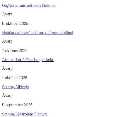
Gagnkvæmnismóttaka í Helsinki​​​​‌ ‍ ​‍​‍‌‍ ‌ ​‍‌‍‍‌‌‍‌ ‌‍‍‌‌‍ ‍​‍​‍​ ‍‍​‍​‍‌ ​ ‌‍​‌‌‍ ‍‌‍‍‌‌ ‌​‌ ‍‌​‍ ‍‌‍‍‌‌‍ ​‍​‍​‍ ​​‍​‍‌‍‍​‌ ​‍‌‍‌‌‌‍‌‍​‍​‍​ ‍‍​‍​‍‌‍‍​‌ ‌​‌ ‌​‌ ​​‌ ​ ​‍ ​‍ ‌‍‌‍‌‍ ‌ ​‍‌ ​ ‌‍‌‌‌ ‌​‌‍‍‌​‍ ‌‌‍‍‌‌ ​ ‌‍ ​‌‍​‌‌‍ ‍‌‍‌​‌ ​ ​‍ ‍‌ ‌‍‌‍‌‌‌ ​‍‌‍​ ‌‍‌‌‌‍ ​​‍ ‍‌‍​‌‌ ​​‌ ​​​‍ ‌ ​ ‌ ‌​‌ ‌‌‌‍‌​‌‍‍‌‌‍ ​‍ ‌‍‍‌‌‍ ‍‌ ‌​‌‍‌‌‌‍ ‍‌ ‌​​‍ ‌‍‌‌‌‍‌​‌‍‍‌‌ ‌​​‍ ‌‍ ‌‌‍ ‌‍‌​‌‍‌‌​ ‌‌ ​​‌ ​‍‌‍‌‌‌ ​ ‌‍‌‌‌‍ ‍‌ ‌​‌‍​‌‌ ‌​‌‍‍‌‌‍ ‌‍ ‍​ ‍ ‌‍‍‌‌‍‌​​ ‌‌‍‌‌‌‍‌​​ ​ ‌‍‌‍​ ​ ​ ​ ​ ‌​​ ​​​‍ ‌​ ​​‌‍​‍‌‍​ ​ ‌ ​‍ ‌​ ‌​​ ‍​‌‍​‌‌‍‌​​‍ ‌‌‍​‌​ ‍‌​ ​​​ ‍​​‍ ‌​ ‌​​ ​‌‌‍‌​​ ‍​‌‍​‌‌‍​ ‌‍​‍​ ‍‌‌‍‌​‌‍‌‍‌‍‌‌​ ‌‌​ ‍ ‌ ‌​‌ ‍‌‌ ​​‌‍‌‌​ ‌‌ ​ ‌ ​​‌‍‌‌‌‍‌‌‌‍​ ‌‍‍​​ ‍ ‌ ​​‌‍​‌‌ ‌​‌‍‍​​ ‌‌ ‌​‌‍‍‌‌ ‌​‌‍ ​‌‍‌‌​ ‌‍​‍‌‍​‌‌ ​ ‌‍‌‌‌‌‌‌‌ ​‍‌‍ ​​ ‌‌‍‍​‌ ‌​‌ ‌​‌ ​​‌ ​ ​‍‌‌​ ​‍‌​‌‍​‍‌‌​ ​‍‌​‌‍‌‍‌‍‌‍ ‌ ​‍‌ ​ ‌‍‌‌‌ ‌​‌‍‍‌​‍ ‌‌‍‍‌‌ ​ ‌‍ ​‌‍​‌‌‍ ‍‌‍‌​‌ ​ ​‍ ‍‌ ‌‍‌‍‌‌‌ ​‍‌‍​ ‌‍‌‌‌‍ ​​‍ ‍‌‍​‌‌ ​​‌ ​​​‍‌‌​ ​‍‌​‌‍‌ ​ ‌ ‌​‌ ‌‌‌‍‌​‌‍‍‌‌‍ ​‍‌‍‌‍‍‌‌‍‌​​ ‌‌‍‌‌‌‍‌​​ ​ ‌‍‌‍​ ​ ​ ​ ​ ‌​​ ​​​‍ ‌​ ​​‌‍​‍‌‍​ ​ ‌ ​‍ ‌​ ‌​​ ‍​‌‍​‌‌‍‌​​‍ ‌‌‍​‌​ ‍‌​ ​​​ ‍​​‍ ‌​ ‌​​ ​‌‌‍‌​​ ‍​‌‍​‌‌‍​ ‌‍​‍​ ‍‌‌‍‌​‌‍‌‍‌‍‌‌​ ‌‌​‍‌‍‌ ‌​‌ ‍‌‌ ​​‌‍‌‌​ ‌‌ ​ ‌ ​​‌‍‌‌‌‍‌‌‌‍​ ‌‍‍​​‍‌‍‌ ​​‌‍​‌‌ ‌​‌‍‍​​ ‌‌ ‌​‌‍‍‌‌ ‌​‌‍ ​‌‍‌‌​‍‌‍‌ ​​‌‍‌‌‌ ​‍‌ ​ ‌ ​​‌‍‌‌‌‍​ ‌ ‌​‌‍‍‌‌ ‌‍‌‍‌‌​ ‌‌ ​​‌ ‌‌‌‍​‍‌‍ ​‌‍‍‌‌ ​ ‌‍‍​‌‍‌‌‌‍‌​​‍​‍‌ ‌
Ávarp
8. október 2025
Hátíðarkvöldverður í finnsku forsetahöllinni​​​​‌ ‍ ​‍​‍‌‍ ‌ ​‍‌‍‍‌‌‍‌ ‌‍‍‌‌‍ ‍​‍​‍​ ‍‍​‍​‍‌ ​ ‌‍​‌‌‍ ‍‌‍‍‌‌ ‌​‌ ‍‌​‍ ‍‌‍‍‌‌‍ ​‍​‍​‍ ​​‍​‍‌‍‍​‌ ​‍‌‍‌‌‌‍‌‍​‍​‍​ ‍‍​‍​‍‌‍‍​‌ ‌​‌ ‌​‌ ​​‌ ​ ​‍ ​‍ ‌‍‌‍‌‍ ‌ ​‍‌ ​ ‌‍‌‌‌ ‌​‌‍‍‌​‍ ‌‌‍‍‌‌ ​ ‌‍ ​‌‍​‌‌‍ ‍‌‍‌​‌ ​ ​‍ ‍‌ ‌‍‌‍‌‌‌ ​‍‌‍​ ‌‍‌‌‌‍ ​​‍ ‍‌‍​‌‌ ​​‌ ​​​‍ ‌ ​ ‌ ‌​‌ ‌‌‌‍‌​‌‍‍‌‌‍ ​‍ ‌‍‍‌‌‍ ‍‌ ‌​‌‍‌‌‌‍ ‍‌ ‌​​‍ ‌‍‌‌‌‍‌​‌‍‍‌‌ ‌​​‍ ‌‍ ‌‌‍ ‌‍‌​‌‍‌‌​ ‌‌ ​​‌ ​‍‌‍‌‌‌ ​ ‌‍‌‌‌‍ ‍‌ ‌​‌‍​‌‌ ‌​‌‍‍‌‌‍ ‌‍ ‍​ ‍ ‌‍‍‌‌‍‌​​ ‌​ ‌‍‌‍‌​​ ​‍​ ‌‍‌‍‌​‌‍​‌​ ‌‌‌‍‌‍​‍ ‌​ ​‌​ ‌ ​ ​‍​ ​‍​‍ ‌​ ‌​​ ​ ‌‍‌‌​ ‌​​‍ ‌‌‍​‍​ ​‌​ ​‌​ ​​​‍ ‌​ ‌​‌‍​ ‌‍‌‌‌‍​‍​ ‌‍​ ​‍‌‍​‌‌‍​‍​ ​ ​ ‍‌​ ‌‌​ ​​​ ‍ ‌ ‌​‌ ‍‌‌ ​​‌‍‌‌​ ‌‌ ​ ‌ ​​‌‍‌‌‌‍‌‌‌‍​ ‌‍‍​​ ‍ ‌ ​​‌‍​‌‌ ‌​‌‍‍​​ ‌‌ ‌​‌‍‍‌‌ ‌​‌‍ ​‌‍‌‌​ ‌‍​‍‌‍​‌‌ ​ ‌‍‌‌‌‌‌‌‌ ​‍‌‍ ​​ ‌‌‍‍​‌ ‌​‌ ‌​‌ ​​‌ ​ ​‍‌‌​ ​‍‌​‌‍​‍‌‌​ ​‍‌​‌‍‌‍‌‍‌‍ ‌ ​‍‌ ​ ‌‍‌‌‌ ‌​‌‍‍‌​‍ ‌‌‍‍‌‌ ​ ‌‍ ​‌‍​‌‌‍ ‍‌‍‌​‌ ​ ​‍ ‍‌ ‌‍‌‍‌‌‌ ​‍‌‍​ ‌‍‌‌‌‍ ​​‍ ‍‌‍​‌‌ ​​‌ ​​​‍‌‌​ ​‍‌​‌‍‌ ​ ‌ ‌​‌ ‌‌‌‍‌​‌‍‍‌‌‍ ​‍‌‍‌‍‍‌‌‍‌​​ ‌​ ‌‍‌‍‌​​ ​‍​ ‌‍‌‍‌​‌‍​‌​ ‌‌‌‍‌‍​‍ ‌​ ​‌​ ‌ ​ ​‍​ ​‍​‍ ‌​ ‌​​ ​ ‌‍‌‌​ ‌​​‍ ‌‌‍​‍​ ​‌​ ​‌​ ​​​‍ ‌​ ‌​‌‍​ ‌‍‌‌‌‍​‍​ ‌‍​ ​‍‌‍​‌‌‍​‍​ ​ ​ ‍‌​ ‌‌​ ​​​‍‌‍‌ ‌​‌ ‍‌‌ ​​‌‍‌‌​ ‌‌ ​ ‌ ​​‌‍‌‌‌‍‌‌‌‍​ ‌‍‍​​‍‌‍‌ ​​‌‍​‌‌ ‌​‌‍‍​​ ‌‌ ‌​‌‍‍‌‌ ‌​‌‍ ​‌‍‌‌​‍‌‍‌ ​​‌‍‌‌‌ ​‍‌ ​ ‌ ​​‌‍‌‌‌‍​ ‌ ‌​‌‍‍‌‌ ‌‍‌‍‌‌​ ‌‌ ​​‌ ‌‌‌‍​‍‌‍ ​‌‍‍‌‌ ​ ‌‍‍​‌‍‌‌‌‍‌​​‍​‍‌ ‌
Ávarp
7. október 2025
Afmælishátíð Flensborgarskóla ​​​​‌ ‍ ​‍​‍‌‍ ‌ ​‍‌‍‍‌‌‍‌ ‌‍‍‌‌‍ ‍​‍​‍​ ‍‍​‍​‍‌ ​ ‌‍​‌‌‍ ‍‌‍‍‌‌ ‌​‌ ‍‌​‍ ‍‌‍‍‌‌‍ ​‍​‍​‍ ​​‍​‍‌‍‍​‌ ​‍‌‍‌‌‌‍‌‍​‍​‍​ ‍‍​‍​‍‌‍‍​‌ ‌​‌ ‌​‌ ​​‌ ​ ​‍ ​‍ ‌‍‌‍‌‍ ‌ ​‍‌ ​ ‌‍‌‌‌ ‌​‌‍‍‌​‍ ‌‌‍‍‌‌ ​ ‌‍ ​‌‍​‌‌‍ ‍‌‍‌​‌ ​ ​‍ ‍‌ ‌‍‌‍‌‌‌ ​‍‌‍​ ‌‍‌‌‌‍ ​​‍ ‍‌‍​‌‌ ​​‌ ​​​‍ ‌ ​ ‌ ‌​‌ ‌‌‌‍‌​‌‍‍‌‌‍ ​‍ ‌‍‍‌‌‍ ‍‌ ‌​‌‍‌‌‌‍ ‍‌ ‌​​‍ ‌‍‌‌‌‍‌​‌‍‍‌‌ ‌​​‍ ‌‍ ‌‌‍ ‌‍‌​‌‍‌‌​ ‌‌ ​​‌ ​‍‌‍‌‌‌ ​ ‌‍‌‌‌‍ ‍‌ ‌​‌‍​‌‌ ‌​‌‍‍‌‌‍ ‌‍ ‍​ ‍ ‌‍‍‌‌‍‌​​ ‌‌‍​‍‌‍​ ​ ​‌​ ‌​‌‍​‌‌‍​‍​ ‌‌​ ​ ​‍ ‌​ ‌‍‌‍‌‍‌‍‌‍​ ​​​‍ ‌​ ‌​​ ​‌‌‍‌‍‌‍‌‌​‍ ‌​ ‍‌‌‍​‍​ ​‍​ ​ ​‍ ‌​ ‌​‌‍‌‍​ ‍‌​ ‍‌​ ‌‍‌‍​‍​ ‍​‌‍‌‌‌‍​‍‌‍‌​​ ‌ ‌‍‌​​ ‍ ‌ ‌​‌ ‍‌‌ ​​‌‍‌‌​ ‌‌ ​ ‌ ​​‌‍‌‌‌‍‌‌‌‍​ ‌‍‍​​ ‍ ‌ ​​‌‍​‌‌ ‌​‌‍‍​​ ‌‌ ‌​‌‍‍‌‌ ‌​‌‍ ​‌‍‌‌​ ‌‍​‍‌‍​‌‌ ​ ‌‍‌‌‌‌‌‌‌ ​‍‌‍ ​​ ‌‌‍‍​‌ ‌​‌ ‌​‌ ​​‌ ​ ​‍‌‌​ ​‍‌​‌‍​‍‌‌​ ​‍‌​‌‍‌‍‌‍‌‍ ‌ ​‍‌ ​ ‌‍‌‌‌ ‌​‌‍‍‌​‍ ‌‌‍‍‌‌ ​ ‌‍ ​‌‍​‌‌‍ ‍‌‍‌​‌ ​ ​‍ ‍‌ ‌‍‌‍‌‌‌ ​‍‌‍​ ‌‍‌‌‌‍ ​​‍ ‍‌‍​‌‌ ​​‌ ​​​‍‌‌​ ​‍‌​‌‍‌ ​ ‌ ‌​‌ ‌‌‌‍‌​‌‍‍‌‌‍ ​‍‌‍‌‍‍‌‌‍‌​​ ‌‌‍​‍‌‍​ ​ ​‌​ ‌​‌‍​‌‌‍​‍​ ‌‌​ ​ ​‍ ‌​ ‌‍‌‍‌‍‌‍‌‍​ ​​​‍ ‌​ ‌​​ ​‌‌‍‌‍‌‍‌‌​‍ ‌​ ‍‌‌‍​‍​ ​‍​ ​ ​‍ ‌​ ‌​‌‍‌‍​ ‍‌​ ‍‌​ ‌‍‌‍​‍​ ‍​‌‍‌‌‌‍​‍‌‍‌​​ ‌ ‌‍‌​​‍‌‍‌ ‌​‌ ‍‌‌ ​​‌‍‌‌​ ‌‌ ​ ‌ ​​‌‍‌‌‌‍‌‌‌‍​ ‌‍‍​​‍‌‍‌ ​​‌‍​‌‌ ‌​‌‍‍​​ ‌‌ ‌​‌‍‍‌‌ ‌​‌‍ ​‌‍‌‌​‍‌‍‌ ​​‌‍‌‌‌ ​‍‌ ​ ‌ ​​‌‍‌‌‌‍​ ‌ ‌​‌‍‍‌‌ ‌‍‌‍‌‌​ ‌‌ ​​‌ ‌‌‌‍​‍‌‍ ​‌‍‍‌‌ ​ ‌‍‍​‌‍‌‌‌‍‌​​‍​‍‌ ‌
Ávarp
1. október 2025
Setning Alþingis​​​​‌ ‍ ​‍​‍‌‍ ‌ ​‍‌‍‍‌‌‍‌ ‌‍‍‌‌‍ ‍​‍​‍​ ‍‍​‍​‍‌ ​ ‌‍​‌‌‍ ‍‌‍‍‌‌ ‌​‌ ‍‌​‍ ‍‌‍‍‌‌‍ ​‍​‍​‍ ​​‍​‍‌‍‍​‌ ​‍‌‍‌‌‌‍‌‍​‍​‍​ ‍‍​‍​‍‌‍‍​‌ ‌​‌ ‌​‌ ​​‌ ​ ​‍ ​‍ ‌‍‌‍‌‍ ‌ ​‍‌ ​ ‌‍‌‌‌ ‌​‌‍‍‌​‍ ‌‌‍‍‌‌ ​ ‌‍ ​‌‍​‌‌‍ ‍‌‍‌​‌ ​ ​‍ ‍‌ ‌‍‌‍‌‌‌ ​‍‌‍​ ‌‍‌‌‌‍ ​​‍ ‍‌‍​‌‌ ​​‌ ​​​‍ ‌ ​ ‌ ‌​‌ ‌‌‌‍‌​‌‍‍‌‌‍ ​‍ ‌‍‍‌‌‍ ‍‌ ‌​‌‍‌‌‌‍ ‍‌ ‌​​‍ ‌‍‌‌‌‍‌​‌‍‍‌‌ ‌​​‍ ‌‍ ‌‌‍ ‌‍‌​‌‍‌‌​ ‌‌ ​​‌ ​‍‌‍‌‌‌ ​ ‌‍‌‌‌‍ ‍‌ ‌​‌‍​‌‌ ‌​‌‍‍‌‌‍ ‌‍ ‍​ ‍ ‌‍‍‌‌‍‌​​ ‌​ ‌‌‌‍​‍‌‍​‍​ ‌‍‌‍​‌‌‍‌‍‌‍‌​‌‍​‌​‍ ‌‌‍‌​​ ‌​​ ​​​ ‌​​‍ ‌​ ‌​​ ‍‌​ ‌ ​ ‌‍​‍ ‌‌‍​‌‌‍‌​​ ‌ ​ ‌​​‍ ‌‌‍‌‌​ ‍​​ ‌‌‌‍​‍​ ‌‍​ ‌​‌‍​‍​ ‍​​ ​‍​ ‌​‌‍​‍‌‍​ ​ ‍ ‌ ‌​‌ ‍‌‌ ​​‌‍‌‌​ ‌‌ ​ ‌ ​​‌‍‌‌‌‍‌‌‌‍​ ‌‍‍​​ ‍ ‌ ​​‌‍​‌‌ ‌​‌‍‍​​ ‌‌ ‌​‌‍‍‌‌ ‌​‌‍ ​‌‍‌‌​ ‌‍​‍‌‍​‌‌ ​ ‌‍‌‌‌‌‌‌‌ ​‍‌‍ ​​ ‌‌‍‍​‌ ‌​‌ ‌​‌ ​​‌ ​ ​‍‌‌​ ​‍‌​‌‍​‍‌‌​ ​‍‌​‌‍‌‍‌‍‌‍ ‌ ​‍‌ ​ ‌‍‌‌‌ ‌​‌‍‍‌​‍ ‌‌‍‍‌‌ ​ ‌‍ ​‌‍​‌‌‍ ‍‌‍‌​‌ ​ ​‍ ‍‌ ‌‍‌‍‌‌‌ ​‍‌‍​ ‌‍‌‌‌‍ ​​‍ ‍‌‍​‌‌ ​​‌ ​​​‍‌‌​ ​‍‌​‌‍‌ ​ ‌ ‌​‌ ‌‌‌‍‌​‌‍‍‌‌‍ ​‍‌‍‌‍‍‌‌‍‌​​ ‌​ ‌‌‌‍​‍‌‍​‍​ ‌‍‌‍​‌‌‍‌‍‌‍‌​‌‍​‌​‍ ‌‌‍‌​​ ‌​​ ​​​ ‌​​‍ ‌​ ‌​​ ‍‌​ ‌ ​ ‌‍​‍ ‌‌‍​‌‌‍‌​​ ‌ ​ ‌​​‍ ‌‌‍‌‌​ ‍​​ ‌‌‌‍​‍​ ‌‍​ ‌​‌‍​‍​ ‍​​ ​‍​ ‌​‌‍​‍‌‍​ ​‍‌‍‌ ‌​‌ ‍‌‌ ​​‌‍‌‌​ ‌‌ ​ ‌ ​​‌‍‌‌‌‍‌‌‌‍​ ‌‍‍​​‍‌‍‌ ​​‌‍​‌‌ ‌​‌‍‍​​ ‌‌ ‌​‌‍‍‌‌ ‌​‌‍ ​‌‍‌‌​‍‌‍‌ ​​‌‍‌‌‌ ​‍‌ ​ ‌ ​​‌‍‌‌‌‍​ ‌ ‌​‌‍‍‌‌ ‌‍‌‍‌‌​ ‌‌ ​​‌ ‌‌‌‍​‍‌‍ ​‌‍‍‌‌ ​ ‌‍‍​‌‍‌‌‌‍‌​​‍​‍‌ ‌
Ávarp
9. september 2025
Setning Lýðskólans Flateyri​​​​‌ ‍ ​‍​‍‌‍ ‌ ​‍‌‍‍‌‌‍‌ ‌‍‍‌‌‍ ‍​‍​‍​ ‍‍​‍​‍‌ ​ ‌‍​‌‌‍ ‍‌‍‍‌‌ ‌​‌ ‍‌​‍ ‍‌‍‍‌‌‍ ​‍​‍​‍ ​​‍​‍‌‍‍​‌ ​‍‌‍‌‌‌‍‌‍​‍​‍​ ‍‍​‍​‍‌‍‍​‌ ‌​‌ ‌​‌ ​​‌ ​ ​‍ ​‍ ‌‍‌‍‌‍ ‌ ​‍‌ ​ ‌‍‌‌‌ ‌​‌‍‍‌​‍ ‌‌‍‍‌‌ ​ ‌‍ ​‌‍​‌‌‍ ‍‌‍‌​‌ ​ ​‍ ‍‌ ‌‍‌‍‌‌‌ ​‍‌‍​ ‌‍‌‌‌‍ ​​‍ ‍‌‍​‌‌ ​​‌ ​​​‍ ‌ ​ ‌ ‌​‌ ‌‌‌‍‌​‌‍‍‌‌‍ ​‍ ‌‍‍‌‌‍ ‍‌ ‌​‌‍‌‌‌‍ ‍‌ ‌​​‍ ‌‍‌‌‌‍‌​‌‍‍‌‌ ‌​​‍ ‌‍ ‌‌‍ ‌‍‌​‌‍‌‌​ ‌‌ ​​‌ ​‍‌‍‌‌‌ ​ ‌‍‌‌‌‍ ‍‌ ‌​‌‍​‌‌ ‌​‌‍‍‌‌‍ ‌‍ ‍​ ‍ ‌‍‍‌‌‍‌​​ ‌​ ​‍‌‍​ ​ ‌‌‌‍​‌​ ‍‌​ ‌‌‌‍​‌‌‍‌‍​‍ ‌​ ​‌​ ​‍​ ‌​‌‍​‍​‍ ‌​ ‌​​ ​‌​ ‍​​ ‌ ​‍ ‌‌‍​‍‌‍‌‌​ ​​​ ‍​​‍ ‌​ ‌‍​ ‌‍​ ‌ ​ ‌ ​ ​‌​ ‌‍​ ​​‌‍​‌​ ‌ ​ ‌​‌‍​ ​ ‌‌​ ‍ ‌ ‌​‌ ‍‌‌ ​​‌‍‌‌​ ‌‌ ​ ‌ ​​‌‍‌‌‌‍‌‌‌‍​ ‌‍‍​​ ‍ ‌ ​​‌‍​‌‌ ‌​‌‍‍​​ ‌‌ ‌​‌‍‍‌‌ ‌​‌‍ ​‌‍‌‌​ ‌‍​‍‌‍​‌‌ ​ ‌‍‌‌‌‌‌‌‌ ​‍‌‍ ​​ ‌‌‍‍​‌ ‌​‌ ‌​‌ ​​‌ ​ ​‍‌‌​ ​‍‌​‌‍​‍‌‌​ ​‍‌​‌‍‌‍‌‍‌‍ ‌ ​‍‌ ​ ‌‍‌‌‌ ‌​‌‍‍‌​‍ ‌‌‍‍‌‌ ​ ‌‍ ​‌‍​‌‌‍ ‍‌‍‌​‌ ​ ​‍ ‍‌ ‌‍‌‍‌‌‌ ​‍‌‍​ ‌‍‌‌‌‍ ​​‍ ‍‌‍​‌‌ ​​‌ ​​​‍‌‌​ ​‍‌​‌‍‌ ​ ‌ ‌​‌ ‌‌‌‍‌​‌‍‍‌‌‍ ​‍‌‍‌‍‍‌‌‍‌​​ ‌​ ​‍‌‍​ ​ ‌‌‌‍​‌​ ‍‌​ ‌‌‌‍​‌‌‍‌‍​‍ ‌​ ​‌​ ​‍​ ‌​‌‍​‍​‍ ‌​ ‌​​ ​‌​ ‍​​ ‌ ​‍ ‌‌‍​‍‌‍‌‌​ ​​​ ‍​​‍ ‌​ ‌‍​ ‌‍​ ‌ ​ ‌ ​ ​‌​ ‌‍​ ​​‌‍​‌​ ‌ ​ ‌​‌‍​ ​ ‌‌​‍‌‍‌ ‌​‌ ‍‌‌ ​​‌‍‌‌​ ‌‌ ​ ‌ ​​‌‍‌‌‌‍‌‌‌‍​ ‌‍‍​​‍‌‍‌ ​​‌‍​‌‌ ‌​‌‍‍​​ ‌‌ ‌​‌‍‍‌‌ ‌​‌‍ ​‌‍‌‌​‍‌‍‌ ​​‌‍‌‌‌ ​‍‌ ​ ‌ ​​‌‍‌‌‌‍​ ‌ ‌​‌‍‍‌‌ ‌‍‌‍‌‌​ ‌‌ ​​‌ ‌‌‌‍​‍‌‍ ​‌‍‍‌‌ ​ ‌‍‍​‌‍‌‌‌‍‌​​‍​‍‌ ‌