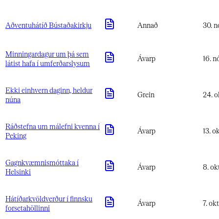
Aðventuhátíð Bústaðakirkju​​​​‌ ‍ ​‍​‍‌‍ ‌ ​‍‌‍‍‌‌‍‌ ‌‍‍‌‌‍ ‍​‍​‍​ ‍‍​‍​‍‌ ​ ‌‍​‌‌‍ ‍‌‍‍‌‌ ‌​‌ ‍‌​‍ ‍‌‍‍‌‌‍ ​‍​‍​‍ ​​‍​‍‌‍‍​‌ ​‍‌‍‌‌‌‍‌‍​‍​‍​ ‍‍​‍​‍‌‍‍​‌ ‌​‌ ‌​‌ ​​‌ ​ ​‍ ​‍ ‌‍‌‍‌‍ ‌ ​‍‌ ​ ‌‍‌‌‌ ‌​‌‍‍‌​‍ ‌‌‍‍‌‌ ​ ‌‍ ​‌‍​‌‌‍ ‍‌‍‌​‌ ​ ​‍ ‍‌ ‌‍‌‍‌‌‌ ​‍‌‍​ ‌‍‌‌‌‍ ​​‍ ‍‌‍​‌‌ ​​‌ ​​​‍ ‌ ​ ‌ ‌​‌ ‌‌‌‍‌​‌‍‍‌‌‍ ​‍ ‌‍‍‌‌‍ ‍‌ ‌​‌‍‌‌‌‍ ‍‌ ‌​​‍ ‌‍‌‌‌‍‌​‌‍‍‌‌ ‌​​‍ ‌‍ ‌‌‍ ‌‍‌​‌‍‌‌​ ‌‌ ​​‌ ​‍‌‍‌‌‌ ​ ‌‍‌‌‌‍ ‍‌ ‌​‌‍​‌‌ ‌​‌‍‍‌‌‍ ‌‍ ‍​ ‍ ‌‍‍‌‌‍‌​​ ‌​ ‌‍‌‍​‌​ ‍​​ ​​​ ‍​​ ‍​​ ‍​​ ​​​‍ ‌​ ​​‌‍‌‌‌‍‌‍‌‍​‌​‍ ‌​ ‌​​ ​ ​ ‌‍​ ‍​​‍ ‌​ ‍‌‌‍​‍‌‍‌​​ ‍‌​‍ ‌‌‍​‍‌‍​‍​ ‌‌​ ‌‍​ ‍‌‌‍​‌​ ‌‍​ ‍‌‌‍‌​‌‍​‍​ ‌‍‌‍‌​​ ‍ ‌ ‌​‌ ‍‌‌ ​​‌‍‌‌​ ‌‌ ​ ‌ ​​‌‍‌‌‌‍‌‌‌‍​ ‌‍‍​​ ‍ ‌ ​​‌‍​‌‌ ‌​‌‍‍​​ ‌‌ ‌​‌‍‍‌‌ ‌​‌‍ ​‌‍‌‌​ ‌‍​‍‌‍​‌‌ ​ ‌‍‌‌‌‌‌‌‌ ​‍‌‍ ​​ ‌‌‍‍​‌ ‌​‌ ‌​‌ ​​‌ ​ ​‍‌‌​ ​‍‌​‌‍​‍‌‌​ ​‍‌​‌‍‌‍‌‍‌‍ ‌ ​‍‌ ​ ‌‍‌‌‌ ‌​‌‍‍‌​‍ ‌‌‍‍‌‌ ​ ‌‍ ​‌‍​‌‌‍ ‍‌‍‌​‌ ​ ​‍ ‍‌ ‌‍‌‍‌‌‌ ​‍‌‍​ ‌‍‌‌‌‍ ​​‍ ‍‌‍​‌‌ ​​‌ ​​​‍‌‌​ ​‍‌​‌‍‌ ​ ‌ ‌​‌ ‌‌‌‍‌​‌‍‍‌‌‍ ​‍‌‍‌‍‍‌‌‍‌​​ ‌​ ‌‍‌‍​‌​ ‍​​ ​​​ ‍​​ ‍​​ ‍​​ ​​​‍ ‌​ ​​‌‍‌‌‌‍‌‍‌‍​‌​‍ ‌​ ‌​​ ​ ​ ‌‍​ ‍​​‍ ‌​ ‍‌‌‍​‍‌‍‌​​ ‍‌​‍ ‌‌‍​‍‌‍​‍​ ‌‌​ ‌‍​ ‍‌‌‍​‌​ ‌‍​ ‍‌‌‍‌​‌‍​‍​ ‌‍‌‍‌​​‍‌‍‌ ‌​‌ ‍‌‌ ​​‌‍‌‌​ ‌‌ ​ ‌ ​​‌‍‌‌‌‍‌‌‌‍​ ‌‍‍​​‍‌‍‌ ​​‌‍​‌‌ ‌​‌‍‍​​ ‌‌ ‌​‌‍‍‌‌ ‌​‌‍ ​‌‍‌‌​‍‌‍‌ ​​‌‍‌‌‌ ​‍‌ ​ ‌ ​​‌‍‌‌‌‍​ ‌ ‌​‌‍‍‌‌ ‌‍‌‍‌‌​ ‌‌ ​​‌ ‌‌‌‍​‍‌‍ ​‌‍‍‌‌ ​ ‌‍‍​‌‍‌‌‌‍‌​​‍​‍‌ ‌
Annað
30. 
Minningardagur um þá sem
Ávarp
16. 
látist hafa í umferðarslysum​​​​‌ ‍ ​‍​‍‌‍ ‌ ​‍‌‍‍‌‌‍‌ ‌‍‍‌‌‍ ‍​‍​‍​ ‍‍​‍​‍‌ ​ ‌‍​‌‌‍ ‍‌‍‍‌‌ ‌​‌ ‍‌​‍ ‍‌‍‍‌‌‍ ​‍​‍​‍ ​​‍​‍‌‍‍​‌ ​‍‌‍‌‌‌‍‌‍​‍​‍​ ‍‍​‍​‍‌‍‍​‌ ‌​‌ ‌​‌ ​​‌ ​ ​‍ ​‍ ‌‍‌‍‌‍ ‌ ​‍‌ ​ ‌‍‌‌‌ ‌​‌‍‍‌​‍ ‌‌‍‍‌‌ ​ ‌‍ ​‌‍​‌‌‍ ‍‌‍‌​‌ ​ ​‍ ‍‌ ‌‍‌‍‌‌‌ ​‍‌‍​ ‌‍‌‌‌‍ ​​‍ ‍‌‍​‌‌ ​​‌ ​​​‍ ‌ ​ ‌ ‌​‌ ‌‌‌‍‌​‌‍‍‌‌‍ ​‍ ‌‍‍‌‌‍ ‍‌ ‌​‌‍‌‌‌‍ ‍‌ ‌​​‍ ‌‍‌‌‌‍‌​‌‍‍‌‌ ‌​​‍ ‌‍ ‌‌‍ ‌‍‌​‌‍‌‌​ ‌‌ ​​‌ ​‍‌‍‌‌‌ ​ ‌‍‌‌‌‍ ‍‌ ‌​‌‍​‌‌ ‌​‌‍‍‌‌‍ ‌‍ ‍​ ‍ ‌‍‍‌‌‍‌​​ ‌​ ‌‍​ ​ ​ ​​​ ‍‌​ ​‌​ ‌‍​ ‌‌​ ‌​​‍ ‌​ ​ ‌‍​‌‌‍‌‍​ ​ ​‍ ‌​ ‌​​ ‌​‌‍​ ​ ​​​‍ ‌‌‍​‍​ ‌ ​ ‍‌‌‍‌‌​‍ ‌‌‍‌‍​ ​​​ ​ ‌‍‌‍​ ​‌‌‍​‍​ ​ ‌‍​‍‌‍​‍​ ‌​​ ​ ‌‍​‍​ ‍ ‌ ‌​‌ ‍‌‌ ​​‌‍‌‌​ ‌‌ ​ ‌ ​​‌‍‌‌‌‍‌‌‌‍​ ‌‍‍​​ ‍ ‌ ​​‌‍​‌‌ ‌​‌‍‍​​ ‌‌ ‌​‌‍‍‌‌ ‌​‌‍ ​‌‍‌‌​ ‌‍​‍‌‍​‌‌ ​ ‌‍‌‌‌‌‌‌‌ ​‍‌‍ ​​ ‌‌‍‍​‌ ‌​‌ ‌​‌ ​​‌ ​ ​‍‌‌​ ​‍‌​‌‍​‍‌‌​ ​‍‌​‌‍‌‍‌‍‌‍ ‌ ​‍‌ ​ ‌‍‌‌‌ ‌​‌‍‍‌​‍ ‌‌‍‍‌‌ ​ ‌‍ ​‌‍​‌‌‍ ‍‌‍‌​‌ ​ ​‍ ‍‌ ‌‍‌‍‌‌‌ ​‍‌‍​ ‌‍‌‌‌‍ ​​‍ ‍‌‍​‌‌ ​​‌ ​​​‍‌‌​ ​‍‌​‌‍‌ ​ ‌ ‌​‌ ‌‌‌‍‌​‌‍‍‌‌‍ ​‍‌‍‌‍‍‌‌‍‌​​ ‌​ ‌‍​ ​ ​ ​​​ ‍‌​ ​‌​ ‌‍​ ‌‌​ ‌​​‍ ‌​ ​ ‌‍​‌‌‍‌‍​ ​ ​‍ ‌​ ‌​​ ‌​‌‍​ ​ ​​​‍ ‌‌‍​‍​ ‌ ​ ‍‌‌‍‌‌​‍ ‌‌‍‌‍​ ​​​ ​ ‌‍‌‍​ ​‌‌‍​‍​ ​ ‌‍​‍‌‍​‍​ ‌​​ ​ ‌‍​‍​‍‌‍‌ ‌​‌ ‍‌‌ ​​‌‍‌‌​ ‌‌ ​ ‌ ​​‌‍‌‌‌‍‌‌‌‍​ ‌‍‍​​‍‌‍‌ ​​‌‍​‌‌ ‌​‌‍‍​​ ‌‌ ‌​‌‍‍‌‌ ‌​‌‍ ​‌‍‌‌​‍‌‍‌ ​​‌‍‌‌‌ ​‍‌ ​ ‌ ​​‌‍‌‌‌‍​ ‌ ‌​‌‍‍‌‌ ‌‍‌‍‌‌​ ‌‌ ​​‌ ‌‌‌‍​‍‌‍ ​‌‍‍‌‌ ​ ‌‍‍​‌‍‌‌‌‍‌​​‍​‍‌ ‌
Ekki einhvern daginn, heldur
Grein
24. 
núna​​​​‌ ‍ ​‍​‍‌‍ ‌ ​‍‌‍‍‌‌‍‌ ‌‍‍‌‌‍ ‍​‍​‍​ ‍‍​‍​‍‌ ​ ‌‍​‌‌‍ ‍‌‍‍‌‌ ‌​‌ ‍‌​‍ ‍‌‍‍‌‌‍ ​‍​‍​‍ ​​‍​‍‌‍‍​‌ ​‍‌‍‌‌‌‍‌‍​‍​‍​ ‍‍​‍​‍‌‍‍​‌ ‌​‌ ‌​‌ ​​‌ ​ ​‍ ​‍ ‌‍‌‍‌‍ ‌ ​‍‌ ​ ‌‍‌‌‌ ‌​‌‍‍‌​‍ ‌‌‍‍‌‌ ​ ‌‍ ​‌‍​‌‌‍ ‍‌‍‌​‌ ​ ​‍ ‍‌ ‌‍‌‍‌‌‌ ​‍‌‍​ ‌‍‌‌‌‍ ​​‍ ‍‌‍​‌‌ ​​‌ ​​​‍ ‌ ​ ‌ ‌​‌ ‌‌‌‍‌​‌‍‍‌‌‍ ​‍ ‌‍‍‌‌‍ ‍‌ ‌​‌‍‌‌‌‍ ‍‌ ‌​​‍ ‌‍‌‌‌‍‌​‌‍‍‌‌ ‌​​‍ ‌‍ ‌‌‍ ‌‍‌​‌‍‌‌​ ‌‌ ​​‌ ​‍‌‍‌‌‌ ​ ‌‍‌‌‌‍ ‍‌ ‌​‌‍​‌‌ ‌​‌‍‍‌‌‍ ‌‍ ‍​ ‍ ‌‍‍‌‌‍‌​​ ‌​ ‍‌​ ‌​​ ‍​​ ‍​​ ‌ ​ ‌‍​ ‌‍​ ‍‌​‍ ‌​ ‍​​ ​‍​ ​‌​ ‌​​‍ ‌​ ‌​‌‍‌​​ ‍‌​ ​​​‍ ‌​ ‍‌‌‍‌‌​ ​​​ ‌‌​‍ ‌‌‍​‍​ ​‍​ ​ ‌‍​‌‌‍​ ​ ​‍‌‍​ ‌‍‌‌​ ‌‌‌‍‌‌​ ​​​ ​‌​ ‍ ‌ ‌​‌ ‍‌‌ ​​‌‍‌‌​ ‌‌ ​ ‌ ​​‌‍‌‌‌‍‌‌‌‍​ ‌‍‍​​ ‍ ‌ ​​‌‍​‌‌ ‌​‌‍‍​​ ‌‌ ‌​‌‍‍‌‌ ‌​‌‍ ​‌‍‌‌​ ‌‍​‍‌‍​‌‌ ​ ‌‍‌‌‌‌‌‌‌ ​‍‌‍ ​​ ‌‌‍‍​‌ ‌​‌ ‌​‌ ​​‌ ​ ​‍‌‌​ ​‍‌​‌‍​‍‌‌​ ​‍‌​‌‍‌‍‌‍‌‍ ‌ ​‍‌ ​ ‌‍‌‌‌ ‌​‌‍‍‌​‍ ‌‌‍‍‌‌ ​ ‌‍ ​‌‍​‌‌‍ ‍‌‍‌​‌ ​ ​‍ ‍‌ ‌‍‌‍‌‌‌ ​‍‌‍​ ‌‍‌‌‌‍ ​​‍ ‍‌‍​‌‌ ​​‌ ​​​‍‌‌​ ​‍‌​‌‍‌ ​ ‌ ‌​‌ ‌‌‌‍‌​‌‍‍‌‌‍ ​‍‌‍‌‍‍‌‌‍‌​​ ‌​ ‍‌​ ‌​​ ‍​​ ‍​​ ‌ ​ ‌‍​ ‌‍​ ‍‌​‍ ‌​ ‍​​ ​‍​ ​‌​ ‌​​‍ ‌​ ‌​‌‍‌​​ ‍‌​ ​​​‍ ‌​ ‍‌‌‍‌‌​ ​​​ ‌‌​‍ ‌‌‍​‍​ ​‍​ ​ ‌‍​‌‌‍​ ​ ​‍‌‍​ ‌‍‌‌​ ‌‌‌‍‌‌​ ​​​ ​‌​‍‌‍‌ ‌​‌ ‍‌‌ ​​‌‍‌‌​ ‌‌ ​ ‌ ​​‌‍‌‌‌‍‌‌‌‍​ ‌‍‍​​‍‌‍‌ ​​‌‍​‌‌ ‌​‌‍‍​​ ‌‌ ‌​‌‍‍‌‌ ‌​‌‍ ​‌‍‌‌​‍‌‍‌ ​​‌‍‌‌‌ ​‍‌ ​ ‌ ​​‌‍‌‌‌‍​ ‌ ‌​‌‍‍‌‌ ‌‍‌‍‌‌​ ‌‌ ​​‌ ‌‌‌‍​‍‌‍ ​‌‍‍‌‌ ​ ‌‍‍​‌‍‌‌‌‍‌​​‍​‍‌ ‌
Ráðstefna um málefni kvenna í
Ávarp
13. o
Peking​​​​‌ ‍ ​‍​‍‌‍ ‌ ​‍‌‍‍‌‌‍‌ ‌‍‍‌‌‍ ‍​‍​‍​ ‍‍​‍​‍‌ ​ ‌‍​‌‌‍ ‍‌‍‍‌‌ ‌​‌ ‍‌​‍ ‍‌‍‍‌‌‍ ​‍​‍​‍ ​​‍​‍‌‍‍​‌ ​‍‌‍‌‌‌‍‌‍​‍​‍​ ‍‍​‍​‍‌‍‍​‌ ‌​‌ ‌​‌ ​​‌ ​ ​‍ ​‍ ‌‍‌‍‌‍ ‌ ​‍‌ ​ ‌‍‌‌‌ ‌​‌‍‍‌​‍ ‌‌‍‍‌‌ ​ ‌‍ ​‌‍​‌‌‍ ‍‌‍‌​‌ ​ ​‍ ‍‌ ‌‍‌‍‌‌‌ ​‍‌‍​ ‌‍‌‌‌‍ ​​‍ ‍‌‍​‌‌ ​​‌ ​​​‍ ‌ ​ ‌ ‌​‌ ‌‌‌‍‌​‌‍‍‌‌‍ ​‍ ‌‍‍‌‌‍ ‍‌ ‌​‌‍‌‌‌‍ ‍‌ ‌​​‍ ‌‍‌‌‌‍‌​‌‍‍‌‌ ‌​​‍ ‌‍ ‌‌‍ ‌‍‌​‌‍‌‌​ ‌‌ ​​‌ ​‍‌‍‌‌‌ ​ ‌‍‌‌‌‍ ‍‌ ‌​‌‍​‌‌ ‌​‌‍‍‌‌‍ ‌‍ ‍​ ‍ ‌‍‍‌‌‍‌​​ ‌​ ​‌​ ‍‌​ ‍‌​ ​‍‌‍​‍​ ​‌​ ​‍​ ​ ​‍ ‌​ ‌‍​ ‌​​ ​‌​ ​ ​‍ ‌​ ‌​​ ​ ‌‍‌​​ ‍​​‍ ‌‌‍​‌​ ‌​‌‍‌​​ ‌‌​‍ ‌​ ‌ ​ ‌ ​ ​​‌‍‌‌‌‍​ ​ ‌‌​ ‌‌‌‍​‌‌‍​‌‌‍​ ​ ​ ​ ​ ​ ‍ ‌ ‌​‌ ‍‌‌ ​​‌‍‌‌​ ‌‌ ​ ‌ ​​‌‍‌‌‌‍‌‌‌‍​ ‌‍‍​​ ‍ ‌ ​​‌‍​‌‌ ‌​‌‍‍​​ ‌‌ ‌​‌‍‍‌‌ ‌​‌‍ ​‌‍‌‌​ ‌‍​‍‌‍​‌‌ ​ ‌‍‌‌‌‌‌‌‌ ​‍‌‍ ​​ ‌‌‍‍​‌ ‌​‌ ‌​‌ ​​‌ ​ ​‍‌‌​ ​‍‌​‌‍​‍‌‌​ ​‍‌​‌‍‌‍‌‍‌‍ ‌ ​‍‌ ​ ‌‍‌‌‌ ‌​‌‍‍‌​‍ ‌‌‍‍‌‌ ​ ‌‍ ​‌‍​‌‌‍ ‍‌‍‌​‌ ​ ​‍ ‍‌ ‌‍‌‍‌‌‌ ​‍‌‍​ ‌‍‌‌‌‍ ​​‍ ‍‌‍​‌‌ ​​‌ ​​​‍‌‌​ ​‍‌​‌‍‌ ​ ‌ ‌​‌ ‌‌‌‍‌​‌‍‍‌‌‍ ​‍‌‍‌‍‍‌‌‍‌​​ ‌​ ​‌​ ‍‌​ ‍‌​ ​‍‌‍​‍​ ​‌​ ​‍​ ​ ​‍ ‌​ ‌‍​ ‌​​ ​‌​ ​ ​‍ ‌​ ‌​​ ​ ‌‍‌​​ ‍​​‍ ‌‌‍​‌​ ‌​‌‍‌​​ ‌‌​‍ ‌​ ‌ ​ ‌ ​ ​​‌‍‌‌‌‍​ ​ ‌‌​ ‌‌‌‍​‌‌‍​‌‌‍​ ​ ​ ​ ​ ​‍‌‍‌ ‌​‌ ‍‌‌ ​​‌‍‌‌​ ‌‌ ​ ‌ ​​‌‍‌‌‌‍‌‌‌‍​ ‌‍‍​​‍‌‍‌ ​​‌‍​‌‌ ‌​‌‍‍​​ ‌‌ ‌​‌‍‍‌‌ ‌​‌‍ ​‌‍‌‌​‍‌‍‌ ​​‌‍‌‌‌ ​‍‌ ​ ‌ ​​‌‍‌‌‌‍​ ‌ ‌​‌‍‍‌‌ ‌‍‌‍‌‌​ ‌‌ ​​‌ ‌‌‌‍​‍‌‍ ​‌‍‍‌‌ ​ ‌‍‍​‌‍‌‌‌‍‌​​‍​‍‌ ‌
Gagnkvæmnismóttaka í
Ávarp
8. o
Helsinki​​​​‌ ‍ ​‍​‍‌‍ ‌ ​‍‌‍‍‌‌‍‌ ‌‍‍‌‌‍ ‍​‍​‍​ ‍‍​‍​‍‌ ​ ‌‍​‌‌‍ ‍‌‍‍‌‌ ‌​‌ ‍‌​‍ ‍‌‍‍‌‌‍ ​‍​‍​‍ ​​‍​‍‌‍‍​‌ ​‍‌‍‌‌‌‍‌‍​‍​‍​ ‍‍​‍​‍‌‍‍​‌ ‌​‌ ‌​‌ ​​‌ ​ ​‍ ​‍ ‌‍‌‍‌‍ ‌ ​‍‌ ​ ‌‍‌‌‌ ‌​‌‍‍‌​‍ ‌‌‍‍‌‌ ​ ‌‍ ​‌‍​‌‌‍ ‍‌‍‌​‌ ​ ​‍ ‍‌ ‌‍‌‍‌‌‌ ​‍‌‍​ ‌‍‌‌‌‍ ​​‍ ‍‌‍​‌‌ ​​‌ ​​​‍ ‌ ​ ‌ ‌​‌ ‌‌‌‍‌​‌‍‍‌‌‍ ​‍ ‌‍‍‌‌‍ ‍‌ ‌​‌‍‌‌‌‍ ‍‌ ‌​​‍ ‌‍‌‌‌‍‌​‌‍‍‌‌ ‌​​‍ ‌‍ ‌‌‍ ‌‍‌​‌‍‌‌​ ‌‌ ​​‌ ​‍‌‍‌‌‌ ​ ‌‍‌‌‌‍ ‍‌ ‌​‌‍​‌‌ ‌​‌‍‍‌‌‍ ‌‍ ‍​ ‍ ‌‍‍‌‌‍‌​​ ‌‌‍‌‌‌‍‌​​ ​ ‌‍‌‍​ ​ ​ ​ ​ ‌​​ ​​​‍ ‌​ ​​‌‍​‍‌‍​ ​ ‌ ​‍ ‌​ ‌​​ ‍​‌‍​‌‌‍‌​​‍ ‌‌‍​‌​ ‍‌​ ​​​ ‍​​‍ ‌​ ‌​​ ​‌‌‍‌​​ ‍​‌‍​‌‌‍​ ‌‍​‍​ ‍‌‌‍‌​‌‍‌‍‌‍‌‌​ ‌‌​ ‍ ‌ ‌​‌ ‍‌‌ ​​‌‍‌‌​ ‌‌ ​ ‌ ​​‌‍‌‌‌‍‌‌‌‍​ ‌‍‍​​ ‍ ‌ ​​‌‍​‌‌ ‌​‌‍‍​​ ‌‌ ‌​‌‍‍‌‌ ‌​‌‍ ​‌‍‌‌​ ‌‍​‍‌‍​‌‌ ​ ‌‍‌‌‌‌‌‌‌ ​‍‌‍ ​​ ‌‌‍‍​‌ ‌​‌ ‌​‌ ​​‌ ​ ​‍‌‌​ ​‍‌​‌‍​‍‌‌​ ​‍‌​‌‍‌‍‌‍‌‍ ‌ ​‍‌ ​ ‌‍‌‌‌ ‌​‌‍‍‌​‍ ‌‌‍‍‌‌ ​ ‌‍ ​‌‍​‌‌‍ ‍‌‍‌​‌ ​ ​‍ ‍‌ ‌‍‌‍‌‌‌ ​‍‌‍​ ‌‍‌‌‌‍ ​​‍ ‍‌‍​‌‌ ​​‌ ​​​‍‌‌​ ​‍‌​‌‍‌ ​ ‌ ‌​‌ ‌‌‌‍‌​‌‍‍‌‌‍ ​‍‌‍‌‍‍‌‌‍‌​​ ‌‌‍‌‌‌‍‌​​ ​ ‌‍‌‍​ ​ ​ ​ ​ ‌​​ ​​​‍ ‌​ ​​‌‍​‍‌‍​ ​ ‌ ​‍ ‌​ ‌​​ ‍​‌‍​‌‌‍‌​​‍ ‌‌‍​‌​ ‍‌​ ​​​ ‍​​‍ ‌​ ‌​​ ​‌‌‍‌​​ ‍​‌‍​‌‌‍​ ‌‍​‍​ ‍‌‌‍‌​‌‍‌‍‌‍‌‌​ ‌‌​‍‌‍‌ ‌​‌ ‍‌‌ ​​‌‍‌‌​ ‌‌ ​ ‌ ​​‌‍‌‌‌‍‌‌‌‍​ ‌‍‍​​‍‌‍‌ ​​‌‍​‌‌ ‌​‌‍‍​​ ‌‌ ‌​‌‍‍‌‌ ‌​‌‍ ​‌‍‌‌​‍‌‍‌ ​​‌‍‌‌‌ ​‍‌ ​ ‌ ​​‌‍‌‌‌‍​ ‌ ‌​‌‍‍‌‌ ‌‍‌‍‌‌​ ‌‌ ​​‌ ‌‌‌‍​‍‌‍ ​‌‍‍‌‌ ​ ‌‍‍​‌‍‌‌‌‍‌​​‍​‍‌ ‌
Hátíðarkvöldverður í finnsku
Ávarp
7. ok
forsetahöllinni​​​​‌ ‍ ​‍​‍‌‍ ‌ ​‍‌‍‍‌‌‍‌ ‌‍‍‌‌‍ ‍​‍​‍​ ‍‍​‍​‍‌ ​ ‌‍​‌‌‍ ‍‌‍‍‌‌ ‌​‌ ‍‌​‍ ‍‌‍‍‌‌‍ ​‍​‍​‍ ​​‍​‍‌‍‍​‌ ​‍‌‍‌‌‌‍‌‍​‍​‍​ ‍‍​‍​‍‌‍‍​‌ ‌​‌ ‌​‌ ​​‌ ​ ​‍ ​‍ ‌‍‌‍‌‍ ‌ ​‍‌ ​ ‌‍‌‌‌ ‌​‌‍‍‌​‍ ‌‌‍‍‌‌ ​ ‌‍ ​‌‍​‌‌‍ ‍‌‍‌​‌ ​ ​‍ ‍‌ ‌‍‌‍‌‌‌ ​‍‌‍​ ‌‍‌‌‌‍ ​​‍ ‍‌‍​‌‌ ​​‌ ​​​‍ ‌ ​ ‌ ‌​‌ ‌‌‌‍‌​‌‍‍‌‌‍ ​‍ ‌‍‍‌‌‍ ‍‌ ‌​‌‍‌‌‌‍ ‍‌ ‌​​‍ ‌‍‌‌‌‍‌​‌‍‍‌‌ ‌​​‍ ‌‍ ‌‌‍ ‌‍‌​‌‍‌‌​ ‌‌ ​​‌ ​‍‌‍‌‌‌ ​ ‌‍‌‌‌‍ ‍‌ ‌​‌‍​‌‌ ‌​‌‍‍‌‌‍ ‌‍ ‍​ ‍ ‌‍‍‌‌‍‌​​ ‌​ ‌‍‌‍‌​​ ​‍​ ‌‍‌‍‌​‌‍​‌​ ‌‌‌‍‌‍​‍ ‌​ ​‌​ ‌ ​ ​‍​ ​‍​‍ ‌​ ‌​​ ​ ‌‍‌‌​ ‌​​‍ ‌‌‍​‍​ ​‌​ ​‌​ ​​​‍ ‌​ ‌​‌‍​ ‌‍‌‌‌‍​‍​ ‌‍​ ​‍‌‍​‌‌‍​‍​ ​ ​ ‍‌​ ‌‌​ ​​​ ‍ ‌ ‌​‌ ‍‌‌ ​​‌‍‌‌​ ‌‌ ​ ‌ ​​‌‍‌‌‌‍‌‌‌‍​ ‌‍‍​​ ‍ ‌ ​​‌‍​‌‌ ‌​‌‍‍​​ ‌‌ ‌​‌‍‍‌‌ ‌​‌‍ ​‌‍‌‌​ ‌‍​‍‌‍​‌‌ ​ ‌‍‌‌‌‌‌‌‌ ​‍‌‍ ​​ ‌‌‍‍​‌ ‌​‌ ‌​‌ ​​‌ ​ ​‍‌‌​ ​‍‌​‌‍​‍‌‌​ ​‍‌​‌‍‌‍‌‍‌‍ ‌ ​‍‌ ​ ‌‍‌‌‌ ‌​‌‍‍‌​‍ ‌‌‍‍‌‌ ​ ‌‍ ​‌‍​‌‌‍ ‍‌‍‌​‌ ​ ​‍ ‍‌ ‌‍‌‍‌‌‌ ​‍‌‍​ ‌‍‌‌‌‍ ​​‍ ‍‌‍​‌‌ ​​‌ ​​​‍‌‌​ ​‍‌​‌‍‌ ​ ‌ ‌​‌ ‌‌‌‍‌​‌‍‍‌‌‍ ​‍‌‍‌‍‍‌‌‍‌​​ ‌​ ‌‍‌‍‌​​ ​‍​ ‌‍‌‍‌​‌‍​‌​ ‌‌‌‍‌‍​‍ ‌​ ​‌​ ‌ ​ ​‍​ ​‍​‍ ‌​ ‌​​ ​ ‌‍‌‌​ ‌​​‍ ‌‌‍​‍​ ​‌​ ​‌​ ​​​‍ ‌​ ‌​‌‍​ ‌‍‌‌‌‍​‍​ ‌‍​ ​‍‌‍​‌‌‍​‍​ ​ ​ ‍‌​ ‌‌​ ​​​‍‌‍‌ ‌​‌ ‍‌‌ ​​‌‍‌‌​ ‌‌ ​ ‌ ​​‌‍‌‌‌‍‌‌‌‍​ ‌‍‍​​‍‌‍‌ ​​‌‍​‌‌ ‌​‌‍‍​​ ‌‌ ‌​‌‍‍‌‌ ‌​‌‍ ​‌‍‌‌​‍‌‍‌ ​​‌‍‌‌‌ ​‍‌ ​ ‌ ​​‌‍‌‌‌‍​ ‌ ‌​‌‍‍‌‌ ‌‍‌‍‌‌​ ‌‌ ​​‌ ‌‌‌‍​‍‌‍ ​‌‍‍‌‌ ​ ‌‍‍​‌‍‌‌‌‍‌​​‍​‍‌ ‌