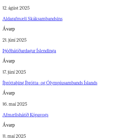
12. ágúst 2025
Aldarafmæli Skáksambandsins​​​​‌ ‍ ​‍​‍‌‍ ‌ ​‍‌‍‍‌‌‍‌ ‌‍‍‌‌‍ ‍​‍​‍​ ‍‍​‍​‍‌ ​ ‌‍​‌‌‍ ‍‌‍‍‌‌ ‌​‌ ‍‌​‍ ‍‌‍‍‌‌‍ ​‍​‍​‍ ​​‍​‍‌‍‍​‌ ​‍‌‍‌‌‌‍‌‍​‍​‍​ ‍‍​‍​‍‌‍‍​‌ ‌​‌ ‌​‌ ​​‌ ​ ​‍ ​‍ ‌‍‌‍‌‍ ‌ ​‍‌ ​ ‌‍‌‌‌ ‌​‌‍‍‌​‍ ‌‌‍‍‌‌ ​ ‌‍ ​‌‍​‌‌‍ ‍‌‍‌​‌ ​ ​‍ ‍‌ ‌‍‌‍‌‌‌ ​‍‌‍​ ‌‍‌‌‌‍ ​​‍ ‍‌‍​‌‌ ​​‌ ​​​‍ ‌ ​ ‌ ‌​‌ ‌‌‌‍‌​‌‍‍‌‌‍ ​‍ ‌‍‍‌‌‍ ‍‌ ‌​‌‍‌‌‌‍ ‍‌ ‌​​‍ ‌‍‌‌‌‍‌​‌‍‍‌‌ ‌​​‍ ‌‍ ‌‌‍ ‌‍‌​‌‍‌‌​ ‌‌ ​​‌ ​‍‌‍‌‌‌ ​ ‌‍‌‌‌‍ ‍‌ ‌​‌‍​‌‌ ‌​‌‍‍‌‌‍ ‌‍ ‍​ ‍ ‌‍‍‌‌‍‌​​ ‌​ ‌‌​ ‌‌​ ​‍​ ​‍​ ‌ ​ ‌‌‌‍​‍​ ​​​‍ ‌​ ‌‌​ ‌‍‌‍‌​​ ‌‍​‍ ‌​ ‌​​ ‍​​ ​‌​ ‍​​‍ ‌‌‍​‍​ ‌​‌‍​ ​ ‌‌​‍ ‌​ ‌‍​ ​ ​ ​‌​ ​‍​ ‌​​ ​ ‌‍‌‌​ ‍‌‌‍‌​​ ‌‌‌‍​‌‌‍​‍​ ‍ ‌ ‌​‌ ‍‌‌ ​​‌‍‌‌​ ‌‌ ​ ‌ ​​‌‍‌‌‌‍‌‌‌‍​ ‌‍‍​​ ‍ ‌ ​​‌‍​‌‌ ‌​‌‍‍​​ ‌‌ ‌​‌‍‍‌‌ ‌​‌‍ ​‌‍‌‌​ ‌‍​‍‌‍​‌‌ ​ ‌‍‌‌‌‌‌‌‌ ​‍‌‍ ​​ ‌‌‍‍​‌ ‌​‌ ‌​‌ ​​‌ ​ ​‍‌‌​ ​‍‌​‌‍​‍‌‌​ ​‍‌​‌‍‌‍‌‍‌‍ ‌ ​‍‌ ​ ‌‍‌‌‌ ‌​‌‍‍‌​‍ ‌‌‍‍‌‌ ​ ‌‍ ​‌‍​‌‌‍ ‍‌‍‌​‌ ​ ​‍ ‍‌ ‌‍‌‍‌‌‌ ​‍‌‍​ ‌‍‌‌‌‍ ​​‍ ‍‌‍​‌‌ ​​‌ ​​​‍‌‌​ ​‍‌​‌‍‌ ​ ‌ ‌​‌ ‌‌‌‍‌​‌‍‍‌‌‍ ​‍‌‍‌‍‍‌‌‍‌​​ ‌​ ‌‌​ ‌‌​ ​‍​ ​‍​ ‌ ​ ‌‌‌‍​‍​ ​​​‍ ‌​ ‌‌​ ‌‍‌‍‌​​ ‌‍​‍ ‌​ ‌​​ ‍​​ ​‌​ ‍​​‍ ‌‌‍​‍​ ‌​‌‍​ ​ ‌‌​‍ ‌​ ‌‍​ ​ ​ ​‌​ ​‍​ ‌​​ ​ ‌‍‌‌​ ‍‌‌‍‌​​ ‌‌‌‍​‌‌‍​‍​‍‌‍‌ ‌​‌ ‍‌‌ ​​‌‍‌‌​ ‌‌ ​ ‌ ​​‌‍‌‌‌‍‌‌‌‍​ ‌‍‍​​‍‌‍‌ ​​‌‍​‌‌ ‌​‌‍‍​​ ‌‌ ‌​‌‍‍‌‌ ‌​‌‍ ​‌‍‌‌​‍‌‍‌ ​​‌‍‌‌‌ ​‍‌ ​ ‌ ​​‌‍‌‌‌‍​ ‌ ‌​‌‍‍‌‌ ‌‍‌‍‌‌​ ‌‌ ​​‌ ‌‌‌‍​‍‌‍ ​‌‍‍‌‌ ​ ‌‍‍​‌‍‌‌‌‍‌​​‍​‍‌ ‌
Ávarp
21. júní 2025
Þjóðhátíðardagur Íslendinga​​​​‌ ‍ ​‍​‍‌‍ ‌ ​‍‌‍‍‌‌‍‌ ‌‍‍‌‌‍ ‍​‍​‍​ ‍‍​‍​‍‌ ​ ‌‍​‌‌‍ ‍‌‍‍‌‌ ‌​‌ ‍‌​‍ ‍‌‍‍‌‌‍ ​‍​‍​‍ ​​‍​‍‌‍‍​‌ ​‍‌‍‌‌‌‍‌‍​‍​‍​ ‍‍​‍​‍‌‍‍​‌ ‌​‌ ‌​‌ ​​‌ ​ ​‍ ​‍ ‌‍‌‍‌‍ ‌ ​‍‌ ​ ‌‍‌‌‌ ‌​‌‍‍‌​‍ ‌‌‍‍‌‌ ​ ‌‍ ​‌‍​‌‌‍ ‍‌‍‌​‌ ​ ​‍ ‍‌ ‌‍‌‍‌‌‌ ​‍‌‍​ ‌‍‌‌‌‍ ​​‍ ‍‌‍​‌‌ ​​‌ ​​​‍ ‌ ​ ‌ ‌​‌ ‌‌‌‍‌​‌‍‍‌‌‍ ​‍ ‌‍‍‌‌‍ ‍‌ ‌​‌‍‌‌‌‍ ‍‌ ‌​​‍ ‌‍‌‌‌‍‌​‌‍‍‌‌ ‌​​‍ ‌‍ ‌‌‍ ‌‍‌​‌‍‌‌​ ‌‌ ​​‌ ​‍‌‍‌‌‌ ​ ‌‍‌‌‌‍ ‍‌ ‌​‌‍​‌‌ ‌​‌‍‍‌‌‍ ‌‍ ‍​ ‍ ‌‍‍‌‌‍‌​​ ‌​ ‌​‌‍‌​​ ​​‌‍​ ‌‍‌‌‌‍​‌​ ​‍​ ‌ ​‍ ‌‌‍‌​​ ​ ‌‍‌‍​ ‍​​‍ ‌​ ‌​‌‍‌‌‌‍​ ‌‍‌‍​‍ ‌‌‍​‌​ ‌​‌‍​‍​ ​‌​‍ ‌‌‍​ ‌‍‌‍​ ​‌​ ‍​​ ‌‍​ ‍‌‌‍​ ‌‍‌‌​ ‌‌‌‍‌​​ ​​​ ‍‌​ ‍ ‌ ‌​‌ ‍‌‌ ​​‌‍‌‌​ ‌‌ ​ ‌ ​​‌‍‌‌‌‍‌‌‌‍​ ‌‍‍​​ ‍ ‌ ​​‌‍​‌‌ ‌​‌‍‍​​ ‌‌ ‌​‌‍‍‌‌ ‌​‌‍ ​‌‍‌‌​ ‌‍​‍‌‍​‌‌ ​ ‌‍‌‌‌‌‌‌‌ ​‍‌‍ ​​ ‌‌‍‍​‌ ‌​‌ ‌​‌ ​​‌ ​ ​‍‌‌​ ​‍‌​‌‍​‍‌‌​ ​‍‌​‌‍‌‍‌‍‌‍ ‌ ​‍‌ ​ ‌‍‌‌‌ ‌​‌‍‍‌​‍ ‌‌‍‍‌‌ ​ ‌‍ ​‌‍​‌‌‍ ‍‌‍‌​‌ ​ ​‍ ‍‌ ‌‍‌‍‌‌‌ ​‍‌‍​ ‌‍‌‌‌‍ ​​‍ ‍‌‍​‌‌ ​​‌ ​​​‍‌‌​ ​‍‌​‌‍‌ ​ ‌ ‌​‌ ‌‌‌‍‌​‌‍‍‌‌‍ ​‍‌‍‌‍‍‌‌‍‌​​ ‌​ ‌​‌‍‌​​ ​​‌‍​ ‌‍‌‌‌‍​‌​ ​‍​ ‌ ​‍ ‌‌‍‌​​ ​ ‌‍‌‍​ ‍​​‍ ‌​ ‌​‌‍‌‌‌‍​ ‌‍‌‍​‍ ‌‌‍​‌​ ‌​‌‍​‍​ ​‌​‍ ‌‌‍​ ‌‍‌‍​ ​‌​ ‍​​ ‌‍​ ‍‌‌‍​ ‌‍‌‌​ ‌‌‌‍‌​​ ​​​ ‍‌​‍‌‍‌ ‌​‌ ‍‌‌ ​​‌‍‌‌​ ‌‌ ​ ‌ ​​‌‍‌‌‌‍‌‌‌‍​ ‌‍‍​​‍‌‍‌ ​​‌‍​‌‌ ‌​‌‍‍​​ ‌‌ ‌​‌‍‍‌‌ ‌​‌‍ ​‌‍‌‌​‍‌‍‌ ​​‌‍‌‌‌ ​‍‌ ​ ‌ ​​‌‍‌‌‌‍​ ‌ ‌​‌‍‍‌‌ ‌‍‌‍‌‌​ ‌‌ ​​‌ ‌‌‌‍​‍‌‍ ​‌‍‍‌‌ ​ ‌‍‍​‌‍‌‌‌‍‌​​‍​‍‌ ‌
Ávarp
17. júní 2025
Íþróttaþing Íþrótta- og Ólympíusambands Íslands​​​​‌ ‍ ​‍​‍‌‍ ‌ ​‍‌‍‍‌‌‍‌ ‌‍‍‌‌‍ ‍​‍​‍​ ‍‍​‍​‍‌ ​ ‌‍​‌‌‍ ‍‌‍‍‌‌ ‌​‌ ‍‌​‍ ‍‌‍‍‌‌‍ ​‍​‍​‍ ​​‍​‍‌‍‍​‌ ​‍‌‍‌‌‌‍‌‍​‍​‍​ ‍‍​‍​‍‌‍‍​‌ ‌​‌ ‌​‌ ​​‌ ​ ​‍ ​‍ ‌‍‌‍‌‍ ‌ ​‍‌ ​ ‌‍‌‌‌ ‌​‌‍‍‌​‍ ‌‌‍‍‌‌ ​ ‌‍ ​‌‍​‌‌‍ ‍‌‍‌​‌ ​ ​‍ ‍‌ ‌‍‌‍‌‌‌ ​‍‌‍​ ‌‍‌‌‌‍ ​​‍ ‍‌‍​‌‌ ​​‌ ​​​‍ ‌ ​ ‌ ‌​‌ ‌‌‌‍‌​‌‍‍‌‌‍ ​‍ ‌‍‍‌‌‍ ‍‌ ‌​‌‍‌‌‌‍ ‍‌ ‌​​‍ ‌‍‌‌‌‍‌​‌‍‍‌‌ ‌​​‍ ‌‍ ‌‌‍ ‌‍‌​‌‍‌‌​ ‌‌ ​​‌ ​‍‌‍‌‌‌ ​ ‌‍‌‌‌‍ ‍‌ ‌​‌‍​‌‌ ‌​‌‍‍‌‌‍ ‌‍ ‍​ ‍ ‌‍‍‌‌‍‌​​ ‌​ ​ ‌‍​ ‌‍‌​‌‍‌​​ ​ ‌‍‌​​ ‌​​ ‍‌​‍ ‌​ ​ ‌‍​‍‌‍​‍‌‍​‌​‍ ‌​ ‌​​ ‌‌​ ‌​‌‍‌​​‍ ‌‌‍​‍‌‍‌​‌‍‌​​ ​‌​‍ ‌​ ​ ​ ‍‌‌‍‌‍​ ‌​‌‍​‍‌‍​‌​ ‌‍​ ​​‌‍‌‌‌‍​‌​ ​​​ ‍​​ ‍ ‌ ‌​‌ ‍‌‌ ​​‌‍‌‌​ ‌‌ ​ ‌ ​​‌‍‌‌‌‍‌‌‌‍​ ‌‍‍​​ ‍ ‌ ​​‌‍​‌‌ ‌​‌‍‍​​ ‌‌ ‌​‌‍‍‌‌ ‌​‌‍ ​‌‍‌‌​ ‌‍​‍‌‍​‌‌ ​ ‌‍‌‌‌‌‌‌‌ ​‍‌‍ ​​ ‌‌‍‍​‌ ‌​‌ ‌​‌ ​​‌ ​ ​‍‌‌​ ​‍‌​‌‍​‍‌‌​ ​‍‌​‌‍‌‍‌‍‌‍ ‌ ​‍‌ ​ ‌‍‌‌‌ ‌​‌‍‍‌​‍ ‌‌‍‍‌‌ ​ ‌‍ ​‌‍​‌‌‍ ‍‌‍‌​‌ ​ ​‍ ‍‌ ‌‍‌‍‌‌‌ ​‍‌‍​ ‌‍‌‌‌‍ ​​‍ ‍‌‍​‌‌ ​​‌ ​​​‍‌‌​ ​‍‌​‌‍‌ ​ ‌ ‌​‌ ‌‌‌‍‌​‌‍‍‌‌‍ ​‍‌‍‌‍‍‌‌‍‌​​ ‌​ ​ ‌‍​ ‌‍‌​‌‍‌​​ ​ ‌‍‌​​ ‌​​ ‍‌​‍ ‌​ ​ ‌‍​‍‌‍​‍‌‍​‌​‍ ‌​ ‌​​ ‌‌​ ‌​‌‍‌​​‍ ‌‌‍​‍‌‍‌​‌‍‌​​ ​‌​‍ ‌​ ​ ​ ‍‌‌‍‌‍​ ‌​‌‍​‍‌‍​‌​ ‌‍​ ​​‌‍‌‌‌‍​‌​ ​​​ ‍​​‍‌‍‌ ‌​‌ ‍‌‌ ​​‌‍‌‌​ ‌‌ ​ ‌ ​​‌‍‌‌‌‍‌‌‌‍​ ‌‍‍​​‍‌‍‌ ​​‌‍​‌‌ ‌​‌‍‍​​ ‌‌ ‌​‌‍‍‌‌ ‌​‌‍ ​‌‍‌‌​‍‌‍‌ ​​‌‍‌‌‌ ​‍‌ ​ ‌ ​​‌‍‌‌‌‍​ ‌ ‌​‌‍‍‌‌ ‌‍‌‍‌‌​ ‌‌ ​​‌ ‌‌‌‍​‍‌‍ ​‌‍‍‌‌ ​ ‌‍‍​‌‍‌‌‌‍‌​​‍​‍‌ ‌
Ávarp
16. maí 2025
Afmælishátíð Kópavogs​​​​‌ ‍ ​‍​‍‌‍ ‌ ​‍‌‍‍‌‌‍‌ ‌‍‍‌‌‍ ‍​‍​‍​ ‍‍​‍​‍‌ ​ ‌‍​‌‌‍ ‍‌‍‍‌‌ ‌​‌ ‍‌​‍ ‍‌‍‍‌‌‍ ​‍​‍​‍ ​​‍​‍‌‍‍​‌ ​‍‌‍‌‌‌‍‌‍​‍​‍​ ‍‍​‍​‍‌‍‍​‌ ‌​‌ ‌​‌ ​​‌ ​ ​‍ ​‍ ‌‍‌‍‌‍ ‌ ​‍‌ ​ ‌‍‌‌‌ ‌​‌‍‍‌​‍ ‌‌‍‍‌‌ ​ ‌‍ ​‌‍​‌‌‍ ‍‌‍‌​‌ ​ ​‍ ‍‌ ‌‍‌‍‌‌‌ ​‍‌‍​ ‌‍‌‌‌‍ ​​‍ ‍‌‍​‌‌ ​​‌ ​​​‍ ‌ ​ ‌ ‌​‌ ‌‌‌‍‌​‌‍‍‌‌‍ ​‍ ‌‍‍‌‌‍ ‍‌ ‌​‌‍‌‌‌‍ ‍‌ ‌​​‍ ‌‍‌‌‌‍‌​‌‍‍‌‌ ‌​​‍ ‌‍ ‌‌‍ ‌‍‌​‌‍‌‌​ ‌‌ ​​‌ ​‍‌‍‌‌‌ ​ ‌‍‌‌‌‍ ‍‌ ‌​‌‍​‌‌ ‌​‌‍‍‌‌‍ ‌‍ ‍​ ‍ ‌‍‍‌‌‍‌​​ ‌​ ​‌​ ‌‍​ ​‍‌‍​ ‌‍​ ​ ‌​​ ​‌​ ‌ ​‍ ‌​ ‌‌​ ​‌​ ​‌‌‍​‍​‍ ‌​ ‌​​ ‌‍‌‍‌‍‌‍​ ​‍ ‌‌‍​‍​ ​​​ ‌‍​ ​‌​‍ ‌​ ‌ ​ ‍​‌‍​‌​ ‍‌‌‍​‍​ ‌‌‌‍‌​‌‍‌​​ ‌‌​ ‌ ‌‍​‍‌‍‌‍​ ‍ ‌ ‌​‌ ‍‌‌ ​​‌‍‌‌​ ‌‌ ​ ‌ ​​‌‍‌‌‌‍‌‌‌‍​ ‌‍‍​​ ‍ ‌ ​​‌‍​‌‌ ‌​‌‍‍​​ ‌‌ ‌​‌‍‍‌‌ ‌​‌‍ ​‌‍‌‌​ ‌‍​‍‌‍​‌‌ ​ ‌‍‌‌‌‌‌‌‌ ​‍‌‍ ​​ ‌‌‍‍​‌ ‌​‌ ‌​‌ ​​‌ ​ ​‍‌‌​ ​‍‌​‌‍​‍‌‌​ ​‍‌​‌‍‌‍‌‍‌‍ ‌ ​‍‌ ​ ‌‍‌‌‌ ‌​‌‍‍‌​‍ ‌‌‍‍‌‌ ​ ‌‍ ​‌‍​‌‌‍ ‍‌‍‌​‌ ​ ​‍ ‍‌ ‌‍‌‍‌‌‌ ​‍‌‍​ ‌‍‌‌‌‍ ​​‍ ‍‌‍​‌‌ ​​‌ ​​​‍‌‌​ ​‍‌​‌‍‌ ​ ‌ ‌​‌ ‌‌‌‍‌​‌‍‍‌‌‍ ​‍‌‍‌‍‍‌‌‍‌​​ ‌​ ​‌​ ‌‍​ ​‍‌‍​ ‌‍​ ​ ‌​​ ​‌​ ‌ ​‍ ‌​ ‌‌​ ​‌​ ​‌‌‍​‍​‍ ‌​ ‌​​ ‌‍‌‍‌‍‌‍​ ​‍ ‌‌‍​‍​ ​​​ ‌‍​ ​‌​‍ ‌​ ‌ ​ ‍​‌‍​‌​ ‍‌‌‍​‍​ ‌‌‌‍‌​‌‍‌​​ ‌‌​ ‌ ‌‍​‍‌‍‌‍​‍‌‍‌ ‌​‌ ‍‌‌ ​​‌‍‌‌​ ‌‌ ​ ‌ ​​‌‍‌‌‌‍‌‌‌‍​ ‌‍‍​​‍‌‍‌ ​​‌‍​‌‌ ‌​‌‍‍​​ ‌‌ ‌​‌‍‍‌‌ ‌​‌‍ ​‌‍‌‌​‍‌‍‌ ​​‌‍‌‌‌ ​‍‌ ​ ‌ ​​‌‍‌‌‌‍​ ‌ ‌​‌‍‍‌‌ ‌‍‌‍‌‌​ ‌‌ ​​‌ ‌‌‌‍​‍‌‍ ​‌‍‍‌‌ ​ ‌‍‍​‌‍‌‌‌‍‌​​‍​‍‌ ‌
Ávarp
11. maí 2025