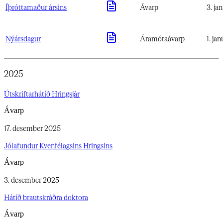
Íþróttamaður ársins​​​​‌ ‍ ​‍​‍‌‍ ‌ ​‍‌‍‍‌‌‍‌ ‌‍‍‌‌‍ ‍​‍​‍​ ‍‍​‍​‍‌ ​ ‌‍​‌‌‍ ‍‌‍‍‌‌ ‌​‌ ‍‌​‍ ‍‌‍‍‌‌‍ ​‍​‍​‍ ​​‍​‍‌‍‍​‌ ​‍‌‍‌‌‌‍‌‍​‍​‍​ ‍‍​‍​‍‌‍‍​‌ ‌​‌ ‌​‌ ​​‌ ​ ​‍ ​‍ ‌‍‌‍‌‍ ‌ ​‍‌ ​ ‌‍‌‌‌ ‌​‌‍‍‌​‍ ‌‌‍‍‌‌ ​ ‌‍ ​‌‍​‌‌‍ ‍‌‍‌​‌ ​ ​‍ ‍‌ ‌‍‌‍‌‌‌ ​‍‌‍​ ‌‍‌‌‌‍ ​​‍ ‍‌‍​‌‌ ​​‌ ​​​‍ ‌ ​ ‌ ‌​‌ ‌‌‌‍‌​‌‍‍‌‌‍ ​‍ ‌‍‍‌‌‍ ‍‌ ‌​‌‍‌‌‌‍ ‍‌ ‌​​‍ ‌‍‌‌‌‍‌​‌‍‍‌‌ ‌​​‍ ‌‍ ‌‌‍ ‌‍‌​‌‍‌‌​ ‌‌ ​​‌ ​‍‌‍‌‌‌ ​ ‌‍‌‌‌‍ ‍‌ ‌​‌‍​‌‌ ‌​‌‍‍‌‌‍ ‌‍ ‍​ ‍ ‌‍‍‌‌‍‌​​ ‌​ ‌‌‌‍‌​​ ‌ ‌‍​‌‌‍‌‌‌‍‌‍​ ‍​‌‍‌‍​‍ ‌‌‍​‌‌‍​‍​ ‌ ‌‍​ ​‍ ‌​ ‌​​ ‌‍​ ‍‌‌‍​ ​‍ ‌​ ‍​​ ‌​​ ‌​‌‍​ ​‍ ‌​ ​‌​ ‍‌‌‍‌‌‌‍‌​‌‍‌​‌‍‌‌‌‍​‍​ ‌ ​ ​‌​ ‌‌‌‍‌‍​ ​‌​ ‍ ‌ ‌​‌ ‍‌‌ ​​‌‍‌‌​ ‌‌ ​ ‌ ​​‌‍‌‌‌‍‌‌‌‍​ ‌‍‍​​ ‍ ‌ ​​‌‍​‌‌ ‌​‌‍‍​​ ‌‌ ‌​‌‍‍‌‌ ‌​‌‍ ​‌‍‌‌​ ‌‍​‍‌‍​‌‌ ​ ‌‍‌‌‌‌‌‌‌ ​‍‌‍ ​​ ‌‌‍‍​‌ ‌​‌ ‌​‌ ​​‌ ​ ​‍‌‌​ ​‍‌​‌‍​‍‌‌​ ​‍‌​‌‍‌‍‌‍‌‍ ‌ ​‍‌ ​ ‌‍‌‌‌ ‌​‌‍‍‌​‍ ‌‌‍‍‌‌ ​ ‌‍ ​‌‍​‌‌‍ ‍‌‍‌​‌ ​ ​‍ ‍‌ ‌‍‌‍‌‌‌ ​‍‌‍​ ‌‍‌‌‌‍ ​​‍ ‍‌‍​‌‌ ​​‌ ​​​‍‌‌​ ​‍‌​‌‍‌ ​ ‌ ‌​‌ ‌‌‌‍‌​‌‍‍‌‌‍ ​‍‌‍‌‍‍‌‌‍‌​​ ‌​ ‌‌‌‍‌​​ ‌ ‌‍​‌‌‍‌‌‌‍‌‍​ ‍​‌‍‌‍​‍ ‌‌‍​‌‌‍​‍​ ‌ ‌‍​ ​‍ ‌​ ‌​​ ‌‍​ ‍‌‌‍​ ​‍ ‌​ ‍​​ ‌​​ ‌​‌‍​ ​‍ ‌​ ​‌​ ‍‌‌‍‌‌‌‍‌​‌‍‌​‌‍‌‌‌‍​‍​ ‌ ​ ​‌​ ‌‌‌‍‌‍​ ​‌​‍‌‍‌ ‌​‌ ‍‌‌ ​​‌‍‌‌​ ‌‌ ​ ‌ ​​‌‍‌‌‌‍‌‌‌‍​ ‌‍‍​​‍‌‍‌ ​​‌‍​‌‌ ‌​‌‍‍​​ ‌‌ ‌​‌‍‍‌‌ ‌​‌‍ ​‌‍‌‌​‍‌‍‌ ​​‌‍‌‌‌ ​‍‌ ​ ‌ ​​‌‍‌‌‌‍​ ‌ ‌​‌‍‍‌‌ ‌‍‌‍‌‌​ ‌‌ ​​‌ ‌‌‌‍​‍‌‍ ​‌‍‍‌‌ ​ ‌‍‍​‌‍‌‌‌‍‌​​‍​‍‌ ‌
Ávarp
3. ja
Nýársdagur​​​​‌ ‍ ​‍​‍‌‍ ‌ ​‍‌‍‍‌‌‍‌ ‌‍‍‌‌‍ ‍​‍​‍​ ‍‍​‍​‍‌ ​ ‌‍​‌‌‍ ‍‌‍‍‌‌ ‌​‌ ‍‌​‍ ‍‌‍‍‌‌‍ ​‍​‍​‍ ​​‍​‍‌‍‍​‌ ​‍‌‍‌‌‌‍‌‍​‍​‍​ ‍‍​‍​‍‌‍‍​‌ ‌​‌ ‌​‌ ​​‌ ​ ​‍ ​‍ ‌‍‌‍‌‍ ‌ ​‍‌ ​ ‌‍‌‌‌ ‌​‌‍‍‌​‍ ‌‌‍‍‌‌ ​ ‌‍ ​‌‍​‌‌‍ ‍‌‍‌​‌ ​ ​‍ ‍‌ ‌‍‌‍‌‌‌ ​‍‌‍​ ‌‍‌‌‌‍ ​​‍ ‍‌‍​‌‌ ​​‌ ​​​‍ ‌ ​ ‌ ‌​‌ ‌‌‌‍‌​‌‍‍‌‌‍ ​‍ ‌‍‍‌‌‍ ‍‌ ‌​‌‍‌‌‌‍ ‍‌ ‌​​‍ ‌‍‌‌‌‍‌​‌‍‍‌‌ ‌​​‍ ‌‍ ‌‌‍ ‌‍‌​‌‍‌‌​ ‌‌ ​​‌ ​‍‌‍‌‌‌ ​ ‌‍‌‌‌‍ ‍‌ ‌​‌‍​‌‌ ‌​‌‍‍‌‌‍ ‌‍ ‍​ ‍ ‌‍‍‌‌‍‌​​ ‌‌‍‌‍​ ​​​ ‍‌‌‍​ ​ ‌ ​ ‌ ​ ‌‍​ ‌ ​‍ ‌‌‍​‍​ ​‌​ ‌‍​ ​‍​‍ ‌​ ‌​​ ​‍‌‍​‌​ ‌ ​‍ ‌‌‍​‌​ ‍​​ ​‍‌‍‌‍​‍ ‌​ ‍‌‌‍​‍​ ​‍​ ‍​​ ‌‍​ ‍‌‌‍‌‍‌‍‌​​ ‍​‌‍‌‍​ ‌ ​ ​​​ ‍ ‌ ‌​‌ ‍‌‌ ​​‌‍‌‌​ ‌‌ ​ ‌ ​​‌‍‌‌‌‍‌‌‌‍​ ‌‍‍​​ ‍ ‌ ​​‌‍​‌‌ ‌​‌‍‍​​ ‌‌ ‌​‌‍‍‌‌ ‌​‌‍ ​‌‍‌‌​ ‌‍​‍‌‍​‌‌ ​ ‌‍‌‌‌‌‌‌‌ ​‍‌‍ ​​ ‌‌‍‍​‌ ‌​‌ ‌​‌ ​​‌ ​ ​‍‌‌​ ​‍‌​‌‍​‍‌‌​ ​‍‌​‌‍‌‍‌‍‌‍ ‌ ​‍‌ ​ ‌‍‌‌‌ ‌​‌‍‍‌​‍ ‌‌‍‍‌‌ ​ ‌‍ ​‌‍​‌‌‍ ‍‌‍‌​‌ ​ ​‍ ‍‌ ‌‍‌‍‌‌‌ ​‍‌‍​ ‌‍‌‌‌‍ ​​‍ ‍‌‍​‌‌ ​​‌ ​​​‍‌‌​ ​‍‌​‌‍‌ ​ ‌ ‌​‌ ‌‌‌‍‌​‌‍‍‌‌‍ ​‍‌‍‌‍‍‌‌‍‌​​ ‌‌‍‌‍​ ​​​ ‍‌‌‍​ ​ ‌ ​ ‌ ​ ‌‍​ ‌ ​‍ ‌‌‍​‍​ ​‌​ ‌‍​ ​‍​‍ ‌​ ‌​​ ​‍‌‍​‌​ ‌ ​‍ ‌‌‍​‌​ ‍​​ ​‍‌‍‌‍​‍ ‌​ ‍‌‌‍​‍​ ​‍​ ‍​​ ‌‍​ ‍‌‌‍‌‍‌‍‌​​ ‍​‌‍‌‍​ ‌ ​ ​​​‍‌‍‌ ‌​‌ ‍‌‌ ​​‌‍‌‌​ ‌‌ ​ ‌ ​​‌‍‌‌‌‍‌‌‌‍​ ‌‍‍​​‍‌‍‌ ​​‌‍​‌‌ ‌​‌‍‍​​ ‌‌ ‌​‌‍‍‌‌ ‌​‌‍ ​‌‍‌‌​‍‌‍‌ ​​‌‍‌‌‌ ​‍‌ ​ ‌ ​​‌‍‌‌‌‍​ ‌ ‌​‌‍‍‌‌ ‌‍‌‍‌‌​ ‌‌ ​​‌ ‌‌‌‍​‍‌‍ ​‌‍‍‌‌ ​ ‌‍‍​‌‍‌‌‌‍‌​​‍​‍‌ ‌
Áramótaávarp
1. ja
2025
Útskriftarhátíð Hringsjár​​​​‌ ‍ ​‍​‍‌‍ ‌ ​‍‌‍‍‌‌‍‌ ‌‍‍‌‌‍ ‍​‍​‍​ ‍‍​‍​‍‌ ​ ‌‍​‌‌‍ ‍‌‍‍‌‌ ‌​‌ ‍‌​‍ ‍‌‍‍‌‌‍ ​‍​‍​‍ ​​‍​‍‌‍‍​‌ ​‍‌‍‌‌‌‍‌‍​‍​‍​ ‍‍​‍​‍‌‍‍​‌ ‌​‌ ‌​‌ ​​‌ ​ ​‍ ​‍ ‌‍‌‍‌‍ ‌ ​‍‌ ​ ‌‍‌‌‌ ‌​‌‍‍‌​‍ ‌‌‍‍‌‌ ​ ‌‍ ​‌‍​‌‌‍ ‍‌‍‌​‌ ​ ​‍ ‍‌ ‌‍‌‍‌‌‌ ​‍‌‍​ ‌‍‌‌‌‍ ​​‍ ‍‌‍​‌‌ ​​‌ ​​​‍ ‌ ​ ‌ ‌​‌ ‌‌‌‍‌​‌‍‍‌‌‍ ​‍ ‌‍‍‌‌‍ ‍‌ ‌​‌‍‌‌‌‍ ‍‌ ‌​​‍ ‌‍‌‌‌‍‌​‌‍‍‌‌ ‌​​‍ ‌‍ ‌‌‍ ‌‍‌​‌‍‌‌​ ‌‌ ​​‌ ​‍‌‍‌‌‌ ​ ‌‍‌‌‌‍ ‍‌ ‌​‌‍​‌‌ ‌​‌‍‍‌‌‍ ‌‍ ‍​ ‍ ‌‍‍‌‌‍‌​​ ‌​ ​‍‌‍‌​‌‍‌‌​ ​‌​ ​​‌‍‌‍​ ​‌‌‍‌‌​‍ ‌‌‍‌​​ ‍​​ ‌ ​ ​‌​‍ ‌​ ‌​‌‍​ ​ ‌ ‌‍‌‍​‍ ‌​ ‍​‌‍​‍‌‍‌‍‌‍​ ​‍ ‌‌‍‌‌​ ‌​​ ‌‍​ ‌ ​ ‌​​ ‌‌‌‍‌‍​ ‌‍‌‍‌‌‌‍​‍​ ‍​​ ‌​​ ‍ ‌ ‌​‌ ‍‌‌ ​​‌‍‌‌​ ‌‌ ​ ‌ ​​‌‍‌‌‌‍‌‌‌‍​ ‌‍‍​​ ‍ ‌ ​​‌‍​‌‌ ‌​‌‍‍​​ ‌‌ ‌​‌‍‍‌‌ ‌​‌‍ ​‌‍‌‌​ ‌‍​‍‌‍​‌‌ ​ ‌‍‌‌‌‌‌‌‌ ​‍‌‍ ​​ ‌‌‍‍​‌ ‌​‌ ‌​‌ ​​‌ ​ ​‍‌‌​ ​‍‌​‌‍​‍‌‌​ ​‍‌​‌‍‌‍‌‍‌‍ ‌ ​‍‌ ​ ‌‍‌‌‌ ‌​‌‍‍‌​‍ ‌‌‍‍‌‌ ​ ‌‍ ​‌‍​‌‌‍ ‍‌‍‌​‌ ​ ​‍ ‍‌ ‌‍‌‍‌‌‌ ​‍‌‍​ ‌‍‌‌‌‍ ​​‍ ‍‌‍​‌‌ ​​‌ ​​​‍‌‌​ ​‍‌​‌‍‌ ​ ‌ ‌​‌ ‌‌‌‍‌​‌‍‍‌‌‍ ​‍‌‍‌‍‍‌‌‍‌​​ ‌​ ​‍‌‍‌​‌‍‌‌​ ​‌​ ​​‌‍‌‍​ ​‌‌‍‌‌​‍ ‌‌‍‌​​ ‍​​ ‌ ​ ​‌​‍ ‌​ ‌​‌‍​ ​ ‌ ‌‍‌‍​‍ ‌​ ‍​‌‍​‍‌‍‌‍‌‍​ ​‍ ‌‌‍‌‌​ ‌​​ ‌‍​ ‌ ​ ‌​​ ‌‌‌‍‌‍​ ‌‍‌‍‌‌‌‍​‍​ ‍​​ ‌​​‍‌‍‌ ‌​‌ ‍‌‌ ​​‌‍‌‌​ ‌‌ ​ ‌ ​​‌‍‌‌‌‍‌‌‌‍​ ‌‍‍​​‍‌‍‌ ​​‌‍​‌‌ ‌​‌‍‍​​ ‌‌ ‌​‌‍‍‌‌ ‌​‌‍ ​‌‍‌‌​‍‌‍‌ ​​‌‍‌‌‌ ​‍‌ ​ ‌ ​​‌‍‌‌‌‍​ ‌ ‌​‌‍‍‌‌ ‌‍‌‍‌‌​ ‌‌ ​​‌ ‌‌‌‍​‍‌‍ ​‌‍‍‌‌ ​ ‌‍‍​‌‍‌‌‌‍‌​​‍​‍‌ ‌
Ávarp
17. desember 2025
Jólafundur Kvenfélagsins Hringsins​​​​‌ ‍ ​‍​‍‌‍ ‌ ​‍‌‍‍‌‌‍‌ ‌‍‍‌‌‍ ‍​‍​‍​ ‍‍​‍​‍‌ ​ ‌‍​‌‌‍ ‍‌‍‍‌‌ ‌​‌ ‍‌​‍ ‍‌‍‍‌‌‍ ​‍​‍​‍ ​​‍​‍‌‍‍​‌ ​‍‌‍‌‌‌‍‌‍​‍​‍​ ‍‍​‍​‍‌‍‍​‌ ‌​‌ ‌​‌ ​​‌ ​ ​‍ ​‍ ‌‍‌‍‌‍ ‌ ​‍‌ ​ ‌‍‌‌‌ ‌​‌‍‍‌​‍ ‌‌‍‍‌‌ ​ ‌‍ ​‌‍​‌‌‍ ‍‌‍‌​‌ ​ ​‍ ‍‌ ‌‍‌‍‌‌‌ ​‍‌‍​ ‌‍‌‌‌‍ ​​‍ ‍‌‍​‌‌ ​​‌ ​​​‍ ‌ ​ ‌ ‌​‌ ‌‌‌‍‌​‌‍‍‌‌‍ ​‍ ‌‍‍‌‌‍ ‍‌ ‌​‌‍‌‌‌‍ ‍‌ ‌​​‍ ‌‍‌‌‌‍‌​‌‍‍‌‌ ‌​​‍ ‌‍ ‌‌‍ ‌‍‌​‌‍‌‌​ ‌‌ ​​‌ ​‍‌‍‌‌‌ ​ ‌‍‌‌‌‍ ‍‌ ‌​‌‍​‌‌ ‌​‌‍‍‌‌‍ ‌‍ ‍​ ‍ ‌‍‍‌‌‍‌​​ ‌​ ​ ‌‍​‌‌‍‌‍​ ​‍‌‍​ ‌‍‌​‌‍‌‍‌‍‌‌​‍ ‌​ ​​‌‍‌​​ ​‌‌‍​‍​‍ ‌​ ‌​​ ‌‍‌‍​‍​ ‌​​‍ ‌​ ‍‌‌‍​‍‌‍‌‍‌‍​ ​‍ ‌​ ​​​ ​​‌‍​‍‌‍​‍‌‍​‍‌‍‌‌‌‍​‍​ ‌‍​ ​‍‌‍​‌​ ‌‌‌‍‌‍​ ‍ ‌ ‌​‌ ‍‌‌ ​​‌‍‌‌​ ‌‌ ​ ‌ ​​‌‍‌‌‌‍‌‌‌‍​ ‌‍‍​​ ‍ ‌ ​​‌‍​‌‌ ‌​‌‍‍​​ ‌‌ ‌​‌‍‍‌‌ ‌​‌‍ ​‌‍‌‌​ ‌‍​‍‌‍​‌‌ ​ ‌‍‌‌‌‌‌‌‌ ​‍‌‍ ​​ ‌‌‍‍​‌ ‌​‌ ‌​‌ ​​‌ ​ ​‍‌‌​ ​‍‌​‌‍​‍‌‌​ ​‍‌​‌‍‌‍‌‍‌‍ ‌ ​‍‌ ​ ‌‍‌‌‌ ‌​‌‍‍‌​‍ ‌‌‍‍‌‌ ​ ‌‍ ​‌‍​‌‌‍ ‍‌‍‌​‌ ​ ​‍ ‍‌ ‌‍‌‍‌‌‌ ​‍‌‍​ ‌‍‌‌‌‍ ​​‍ ‍‌‍​‌‌ ​​‌ ​​​‍‌‌​ ​‍‌​‌‍‌ ​ ‌ ‌​‌ ‌‌‌‍‌​‌‍‍‌‌‍ ​‍‌‍‌‍‍‌‌‍‌​​ ‌​ ​ ‌‍​‌‌‍‌‍​ ​‍‌‍​ ‌‍‌​‌‍‌‍‌‍‌‌​‍ ‌​ ​​‌‍‌​​ ​‌‌‍​‍​‍ ‌​ ‌​​ ‌‍‌‍​‍​ ‌​​‍ ‌​ ‍‌‌‍​‍‌‍‌‍‌‍​ ​‍ ‌​ ​​​ ​​‌‍​‍‌‍​‍‌‍​‍‌‍‌‌‌‍​‍​ ‌‍​ ​‍‌‍​‌​ ‌‌‌‍‌‍​‍‌‍‌ ‌​‌ ‍‌‌ ​​‌‍‌‌​ ‌‌ ​ ‌ ​​‌‍‌‌‌‍‌‌‌‍​ ‌‍‍​​‍‌‍‌ ​​‌‍​‌‌ ‌​‌‍‍​​ ‌‌ ‌​‌‍‍‌‌ ‌​‌‍ ​‌‍‌‌​‍‌‍‌ ​​‌‍‌‌‌ ​‍‌ ​ ‌ ​​‌‍‌‌‌‍​ ‌ ‌​‌‍‍‌‌ ‌‍‌‍‌‌​ ‌‌ ​​‌ ‌‌‌‍​‍‌‍ ​‌‍‍‌‌ ​ ‌‍‍​‌‍‌‌‌‍‌​​‍​‍‌ ‌
Ávarp
3. desember 2025
Hátíð brautskráðra doktora​​​​‌ ‍ ​‍​‍‌‍ ‌ ​‍‌‍‍‌‌‍‌ ‌‍‍‌‌‍ ‍​‍​‍​ ‍‍​‍​‍‌ ​ ‌‍​‌‌‍ ‍‌‍‍‌‌ ‌​‌ ‍‌​‍ ‍‌‍‍‌‌‍ ​‍​‍​‍ ​​‍​‍‌‍‍​‌ ​‍‌‍‌‌‌‍‌‍​‍​‍​ ‍‍​‍​‍‌‍‍​‌ ‌​‌ ‌​‌ ​​‌ ​ ​‍ ​‍ ‌‍‌‍‌‍ ‌ ​‍‌ ​ ‌‍‌‌‌ ‌​‌‍‍‌​‍ ‌‌‍‍‌‌ ​ ‌‍ ​‌‍​‌‌‍ ‍‌‍‌​‌ ​ ​‍ ‍‌ ‌‍‌‍‌‌‌ ​‍‌‍​ ‌‍‌‌‌‍ ​​‍ ‍‌‍​‌‌ ​​‌ ​​​‍ ‌ ​ ‌ ‌​‌ ‌‌‌‍‌​‌‍‍‌‌‍ ​‍ ‌‍‍‌‌‍ ‍‌ ‌​‌‍‌‌‌‍ ‍‌ ‌​​‍ ‌‍‌‌‌‍‌​‌‍‍‌‌ ‌​​‍ ‌‍ ‌‌‍ ‌‍‌​‌‍‌‌​ ‌‌ ​​‌ ​‍‌‍‌‌‌ ​ ‌‍‌‌‌‍ ‍‌ ‌​‌‍​‌‌ ‌​‌‍‍‌‌‍ ‌‍ ‍​ ‍ ‌‍‍‌‌‍‌​​ ‌​ ‌​‌‍‌‍​ ​​​ ​‌‌‍​‌‌‍​ ​ ‍​​ ‍​​‍ ‌‌‍‌‌‌‍​ ​ ‍‌‌‍​‍​‍ ‌​ ‌​​ ‌ ​ ‌‍​ ‍‌​‍ ‌​ ‍‌​ ​‌​ ‍​​ ‌ ​‍ ‌​ ‍‌​ ‌ ‌‍​‍​ ‌‍‌‍‌​​ ‌ ‌‍‌​​ ‍‌​ ‍‌‌‍‌​‌‍‌‌‌‍​‌​ ‍ ‌ ‌​‌ ‍‌‌ ​​‌‍‌‌​ ‌‌ ​ ‌ ​​‌‍‌‌‌‍‌‌‌‍​ ‌‍‍​​ ‍ ‌ ​​‌‍​‌‌ ‌​‌‍‍​​ ‌‌ ‌​‌‍‍‌‌ ‌​‌‍ ​‌‍‌‌​ ‌‍​‍‌‍​‌‌ ​ ‌‍‌‌‌‌‌‌‌ ​‍‌‍ ​​ ‌‌‍‍​‌ ‌​‌ ‌​‌ ​​‌ ​ ​‍‌‌​ ​‍‌​‌‍​‍‌‌​ ​‍‌​‌‍‌‍‌‍‌‍ ‌ ​‍‌ ​ ‌‍‌‌‌ ‌​‌‍‍‌​‍ ‌‌‍‍‌‌ ​ ‌‍ ​‌‍​‌‌‍ ‍‌‍‌​‌ ​ ​‍ ‍‌ ‌‍‌‍‌‌‌ ​‍‌‍​ ‌‍‌‌‌‍ ​​‍ ‍‌‍​‌‌ ​​‌ ​​​‍‌‌​ ​‍‌​‌‍‌ ​ ‌ ‌​‌ ‌‌‌‍‌​‌‍‍‌‌‍ ​‍‌‍‌‍‍‌‌‍‌​​ ‌​ ‌​‌‍‌‍​ ​​​ ​‌‌‍​‌‌‍​ ​ ‍​​ ‍​​‍ ‌‌‍‌‌‌‍​ ​ ‍‌‌‍​‍​‍ ‌​ ‌​​ ‌ ​ ‌‍​ ‍‌​‍ ‌​ ‍‌​ ​‌​ ‍​​ ‌ ​‍ ‌​ ‍‌​ ‌ ‌‍​‍​ ‌‍‌‍‌​​ ‌ ‌‍‌​​ ‍‌​ ‍‌‌‍‌​‌‍‌‌‌‍​‌​‍‌‍‌ ‌​‌ ‍‌‌ ​​‌‍‌‌​ ‌‌ ​ ‌ ​​‌‍‌‌‌‍‌‌‌‍​ ‌‍‍​​‍‌‍‌ ​​‌‍​‌‌ ‌​‌‍‍​​ ‌‌ ‌​‌‍‍‌‌ ‌​‌‍ ​‌‍‌‌​‍‌‍‌ ​​‌‍‌‌‌ ​‍‌ ​ ‌ ​​‌‍‌‌‌‍​ ‌ ‌​‌‍‍‌‌ ‌‍‌‍‌‌​ ‌‌ ​​‌ ‌‌‌‍​‍‌‍ ​‌‍‍‌‌ ​ ‌‍‍​‌‍‌‌‌‍‌​​‍​‍‌ ‌
Ávarp