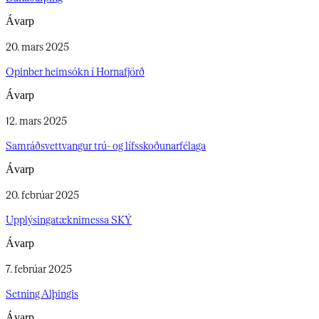
Ávarp
20. mars 2025
Opinber heimsókn í Hornafjörð​​​​‌ ‍ ​‍​‍‌‍ ‌ ​‍‌‍‍‌‌‍‌ ‌‍‍‌‌‍ ‍​‍​‍​ ‍‍​‍​‍‌ ​ ‌‍​‌‌‍ ‍‌‍‍‌‌ ‌​‌ ‍‌​‍ ‍‌‍‍‌‌‍ ​‍​‍​‍ ​​‍​‍‌‍‍​‌ ​‍‌‍‌‌‌‍‌‍​‍​‍​ ‍‍​‍​‍‌‍‍​‌ ‌​‌ ‌​‌ ​​‌ ​ ​‍ ​‍ ‌‍‌‍‌‍ ‌ ​‍‌ ​ ‌‍‌‌‌ ‌​‌‍‍‌​‍ ‌‌‍‍‌‌ ​ ‌‍ ​‌‍​‌‌‍ ‍‌‍‌​‌ ​ ​‍ ‍‌ ‌‍‌‍‌‌‌ ​‍‌‍​ ‌‍‌‌‌‍ ​​‍ ‍‌‍​‌‌ ​​‌ ​​​‍ ‌ ​ ‌ ‌​‌ ‌‌‌‍‌​‌‍‍‌‌‍ ​‍ ‌‍‍‌‌‍ ‍‌ ‌​‌‍‌‌‌‍ ‍‌ ‌​​‍ ‌‍‌‌‌‍‌​‌‍‍‌‌ ‌​​‍ ‌‍ ‌‌‍ ‌‍‌​‌‍‌‌​ ‌‌ ​​‌ ​‍‌‍‌‌‌ ​ ‌‍‌‌‌‍ ‍‌ ‌​‌‍​‌‌ ‌​‌‍‍‌‌‍ ‌‍ ‍​ ‍ ‌‍‍‌‌‍‌​​ ‌‌‍​‌‌‍​‌​ ‍​​ ​​​ ‌​‌‍​ ‌‍‌‍​ ​​​‍ ‌​ ​​​ ​‍​ ‌‍​ ​‍​‍ ‌​ ‌​​ ​‍​ ‍​​ ‌​​‍ ‌​ ‍​‌‍‌​‌‍​‌​ ​‌​‍ ‌​ ​‌‌‍​‌‌‍​‌‌‍‌‌​ ​‌​ ​‌​ ​​​ ​ ​ ‍​‌‍​‍​ ‍​​ ​‍​ ‍ ‌ ‌​‌ ‍‌‌ ​​‌‍‌‌​ ‌‌ ​ ‌ ​​‌‍‌‌‌‍‌‌‌‍​ ‌‍‍​​ ‍ ‌ ​​‌‍​‌‌ ‌​‌‍‍​​ ‌‌ ‌​‌‍‍‌‌ ‌​‌‍ ​‌‍‌‌​ ‌‍​‍‌‍​‌‌ ​ ‌‍‌‌‌‌‌‌‌ ​‍‌‍ ​​ ‌‌‍‍​‌ ‌​‌ ‌​‌ ​​‌ ​ ​‍‌‌​ ​‍‌​‌‍​‍‌‌​ ​‍‌​‌‍‌‍‌‍‌‍ ‌ ​‍‌ ​ ‌‍‌‌‌ ‌​‌‍‍‌​‍ ‌‌‍‍‌‌ ​ ‌‍ ​‌‍​‌‌‍ ‍‌‍‌​‌ ​ ​‍ ‍‌ ‌‍‌‍‌‌‌ ​‍‌‍​ ‌‍‌‌‌‍ ​​‍ ‍‌‍​‌‌ ​​‌ ​​​‍‌‌​ ​‍‌​‌‍‌ ​ ‌ ‌​‌ ‌‌‌‍‌​‌‍‍‌‌‍ ​‍‌‍‌‍‍‌‌‍‌​​ ‌‌‍​‌‌‍​‌​ ‍​​ ​​​ ‌​‌‍​ ‌‍‌‍​ ​​​‍ ‌​ ​​​ ​‍​ ‌‍​ ​‍​‍ ‌​ ‌​​ ​‍​ ‍​​ ‌​​‍ ‌​ ‍​‌‍‌​‌‍​‌​ ​‌​‍ ‌​ ​‌‌‍​‌‌‍​‌‌‍‌‌​ ​‌​ ​‌​ ​​​ ​ ​ ‍​‌‍​‍​ ‍​​ ​‍​‍‌‍‌ ‌​‌ ‍‌‌ ​​‌‍‌‌​ ‌‌ ​ ‌ ​​‌‍‌‌‌‍‌‌‌‍​ ‌‍‍​​‍‌‍‌ ​​‌‍​‌‌ ‌​‌‍‍​​ ‌‌ ‌​‌‍‍‌‌ ‌​‌‍ ​‌‍‌‌​‍‌‍‌ ​​‌‍‌‌‌ ​‍‌ ​ ‌ ​​‌‍‌‌‌‍​ ‌ ‌​‌‍‍‌‌ ‌‍‌‍‌‌​ ‌‌ ​​‌ ‌‌‌‍​‍‌‍ ​‌‍‍‌‌ ​ ‌‍‍​‌‍‌‌‌‍‌​​‍​‍‌ ‌
Ávarp
12. mars 2025
Samráðsvettvangur trú- og lífsskoðunarfélaga​​​​‌ ‍ ​‍​‍‌‍ ‌ ​‍‌‍‍‌‌‍‌ ‌‍‍‌‌‍ ‍​‍​‍​ ‍‍​‍​‍‌ ​ ‌‍​‌‌‍ ‍‌‍‍‌‌ ‌​‌ ‍‌​‍ ‍‌‍‍‌‌‍ ​‍​‍​‍ ​​‍​‍‌‍‍​‌ ​‍‌‍‌‌‌‍‌‍​‍​‍​ ‍‍​‍​‍‌‍‍​‌ ‌​‌ ‌​‌ ​​‌ ​ ​‍ ​‍ ‌‍‌‍‌‍ ‌ ​‍‌ ​ ‌‍‌‌‌ ‌​‌‍‍‌​‍ ‌‌‍‍‌‌ ​ ‌‍ ​‌‍​‌‌‍ ‍‌‍‌​‌ ​ ​‍ ‍‌ ‌‍‌‍‌‌‌ ​‍‌‍​ ‌‍‌‌‌‍ ​​‍ ‍‌‍​‌‌ ​​‌ ​​​‍ ‌ ​ ‌ ‌​‌ ‌‌‌‍‌​‌‍‍‌‌‍ ​‍ ‌‍‍‌‌‍ ‍‌ ‌​‌‍‌‌‌‍ ‍‌ ‌​​‍ ‌‍‌‌‌‍‌​‌‍‍‌‌ ‌​​‍ ‌‍ ‌‌‍ ‌‍‌​‌‍‌‌​ ‌‌ ​​‌ ​‍‌‍‌‌‌ ​ ‌‍‌‌‌‍ ‍‌ ‌​‌‍​‌‌ ‌​‌‍‍‌‌‍ ‌‍ ‍​ ‍ ‌‍‍‌‌‍‌​​ ‌​ ​ ‌‍​‍‌‍‌‌​ ‌ ​ ‌‍‌‍‌‌‌‍​‍​ ‌‌​‍ ‌​ ‍​​ ​ ‌‍​‍​ ​‍​‍ ‌​ ‌​​ ‌‍​ ‍​​ ‌‍​‍ ‌​ ‍​​ ‍‌‌‍‌​​ ‌‌​‍ ‌​ ‍​​ ​‍​ ​‌​ ​​​ ‍‌​ ‌​‌‍​ ​ ​‌​ ‌​‌‍‌‍‌‍​‌‌‍​‍​ ‍ ‌ ‌​‌ ‍‌‌ ​​‌‍‌‌​ ‌‌ ​ ‌ ​​‌‍‌‌‌‍‌‌‌‍​ ‌‍‍​​ ‍ ‌ ​​‌‍​‌‌ ‌​‌‍‍​​ ‌‌ ‌​‌‍‍‌‌ ‌​‌‍ ​‌‍‌‌​ ‌‍​‍‌‍​‌‌ ​ ‌‍‌‌‌‌‌‌‌ ​‍‌‍ ​​ ‌‌‍‍​‌ ‌​‌ ‌​‌ ​​‌ ​ ​‍‌‌​ ​‍‌​‌‍​‍‌‌​ ​‍‌​‌‍‌‍‌‍‌‍ ‌ ​‍‌ ​ ‌‍‌‌‌ ‌​‌‍‍‌​‍ ‌‌‍‍‌‌ ​ ‌‍ ​‌‍​‌‌‍ ‍‌‍‌​‌ ​ ​‍ ‍‌ ‌‍‌‍‌‌‌ ​‍‌‍​ ‌‍‌‌‌‍ ​​‍ ‍‌‍​‌‌ ​​‌ ​​​‍‌‌​ ​‍‌​‌‍‌ ​ ‌ ‌​‌ ‌‌‌‍‌​‌‍‍‌‌‍ ​‍‌‍‌‍‍‌‌‍‌​​ ‌​ ​ ‌‍​‍‌‍‌‌​ ‌ ​ ‌‍‌‍‌‌‌‍​‍​ ‌‌​‍ ‌​ ‍​​ ​ ‌‍​‍​ ​‍​‍ ‌​ ‌​​ ‌‍​ ‍​​ ‌‍​‍ ‌​ ‍​​ ‍‌‌‍‌​​ ‌‌​‍ ‌​ ‍​​ ​‍​ ​‌​ ​​​ ‍‌​ ‌​‌‍​ ​ ​‌​ ‌​‌‍‌‍‌‍​‌‌‍​‍​‍‌‍‌ ‌​‌ ‍‌‌ ​​‌‍‌‌​ ‌‌ ​ ‌ ​​‌‍‌‌‌‍‌‌‌‍​ ‌‍‍​​‍‌‍‌ ​​‌‍​‌‌ ‌​‌‍‍​​ ‌‌ ‌​‌‍‍‌‌ ‌​‌‍ ​‌‍‌‌​‍‌‍‌ ​​‌‍‌‌‌ ​‍‌ ​ ‌ ​​‌‍‌‌‌‍​ ‌ ‌​‌‍‍‌‌ ‌‍‌‍‌‌​ ‌‌ ​​‌ ‌‌‌‍​‍‌‍ ​‌‍‍‌‌ ​ ‌‍‍​‌‍‌‌‌‍‌​​‍​‍‌ ‌
Ávarp
20. febrúar 2025
Upplýsingatæknimessa SKÝ​​​​‌ ‍ ​‍​‍‌‍ ‌ ​‍‌‍‍‌‌‍‌ ‌‍‍‌‌‍ ‍​‍​‍​ ‍‍​‍​‍‌ ​ ‌‍​‌‌‍ ‍‌‍‍‌‌ ‌​‌ ‍‌​‍ ‍‌‍‍‌‌‍ ​‍​‍​‍ ​​‍​‍‌‍‍​‌ ​‍‌‍‌‌‌‍‌‍​‍​‍​ ‍‍​‍​‍‌‍‍​‌ ‌​‌ ‌​‌ ​​‌ ​ ​‍ ​‍ ‌‍‌‍‌‍ ‌ ​‍‌ ​ ‌‍‌‌‌ ‌​‌‍‍‌​‍ ‌‌‍‍‌‌ ​ ‌‍ ​‌‍​‌‌‍ ‍‌‍‌​‌ ​ ​‍ ‍‌ ‌‍‌‍‌‌‌ ​‍‌‍​ ‌‍‌‌‌‍ ​​‍ ‍‌‍​‌‌ ​​‌ ​​​‍ ‌ ​ ‌ ‌​‌ ‌‌‌‍‌​‌‍‍‌‌‍ ​‍ ‌‍‍‌‌‍ ‍‌ ‌​‌‍‌‌‌‍ ‍‌ ‌​​‍ ‌‍‌‌‌‍‌​‌‍‍‌‌ ‌​​‍ ‌‍ ‌‌‍ ‌‍‌​‌‍‌‌​ ‌‌ ​​‌ ​‍‌‍‌‌‌ ​ ‌‍‌‌‌‍ ‍‌ ‌​‌‍​‌‌ ‌​‌‍‍‌‌‍ ‌‍ ‍​ ‍ ‌‍‍‌‌‍‌​​ ‌‌‍‌‌​ ‍‌​ ​ ​ ‌ ​ ​‍​ ‌ ‌‍‌‌​ ​​​‍ ‌‌‍​‌​ ​‍​ ‌‍​ ​‌​‍ ‌​ ‌​‌‍​ ‌‍‌‌‌‍​‍​‍ ‌​ ‍‌​ ‍‌‌‍‌​​ ‌‌​‍ ‌‌‍‌​​ ​‍​ ‍​​ ​ ‌‍‌​‌‍​ ​ ‌‌​ ‌‍​ ​‌​ ‍‌‌‍​‌‌‍​‍​ ‍ ‌ ‌​‌ ‍‌‌ ​​‌‍‌‌​ ‌‌ ​ ‌ ​​‌‍‌‌‌‍‌‌‌‍​ ‌‍‍​​ ‍ ‌ ​​‌‍​‌‌ ‌​‌‍‍​​ ‌‌ ‌​‌‍‍‌‌ ‌​‌‍ ​‌‍‌‌​ ‌‍​‍‌‍​‌‌ ​ ‌‍‌‌‌‌‌‌‌ ​‍‌‍ ​​ ‌‌‍‍​‌ ‌​‌ ‌​‌ ​​‌ ​ ​‍‌‌​ ​‍‌​‌‍​‍‌‌​ ​‍‌​‌‍‌‍‌‍‌‍ ‌ ​‍‌ ​ ‌‍‌‌‌ ‌​‌‍‍‌​‍ ‌‌‍‍‌‌ ​ ‌‍ ​‌‍​‌‌‍ ‍‌‍‌​‌ ​ ​‍ ‍‌ ‌‍‌‍‌‌‌ ​‍‌‍​ ‌‍‌‌‌‍ ​​‍ ‍‌‍​‌‌ ​​‌ ​​​‍‌‌​ ​‍‌​‌‍‌ ​ ‌ ‌​‌ ‌‌‌‍‌​‌‍‍‌‌‍ ​‍‌‍‌‍‍‌‌‍‌​​ ‌‌‍‌‌​ ‍‌​ ​ ​ ‌ ​ ​‍​ ‌ ‌‍‌‌​ ​​​‍ ‌‌‍​‌​ ​‍​ ‌‍​ ​‌​‍ ‌​ ‌​‌‍​ ‌‍‌‌‌‍​‍​‍ ‌​ ‍‌​ ‍‌‌‍‌​​ ‌‌​‍ ‌‌‍‌​​ ​‍​ ‍​​ ​ ‌‍‌​‌‍​ ​ ‌‌​ ‌‍​ ​‌​ ‍‌‌‍​‌‌‍​‍​‍‌‍‌ ‌​‌ ‍‌‌ ​​‌‍‌‌​ ‌‌ ​ ‌ ​​‌‍‌‌‌‍‌‌‌‍​ ‌‍‍​​‍‌‍‌ ​​‌‍​‌‌ ‌​‌‍‍​​ ‌‌ ‌​‌‍‍‌‌ ‌​‌‍ ​‌‍‌‌​‍‌‍‌ ​​‌‍‌‌‌ ​‍‌ ​ ‌ ​​‌‍‌‌‌‍​ ‌ ‌​‌‍‍‌‌ ‌‍‌‍‌‌​ ‌‌ ​​‌ ‌‌‌‍​‍‌‍ ​‌‍‍‌‌ ​ ‌‍‍​‌‍‌‌‌‍‌​​‍​‍‌ ‌
Ávarp
7. febrúar 2025
Setning Alþingis​​​​‌ ‍ ​‍​‍‌‍ ‌ ​‍‌‍‍‌‌‍‌ ‌‍‍‌‌‍ ‍​‍​‍​ ‍‍​‍​‍‌ ​ ‌‍​‌‌‍ ‍‌‍‍‌‌ ‌​‌ ‍‌​‍ ‍‌‍‍‌‌‍ ​‍​‍​‍ ​​‍​‍‌‍‍​‌ ​‍‌‍‌‌‌‍‌‍​‍​‍​ ‍‍​‍​‍‌‍‍​‌ ‌​‌ ‌​‌ ​​‌ ​ ​‍ ​‍ ‌‍‌‍‌‍ ‌ ​‍‌ ​ ‌‍‌‌‌ ‌​‌‍‍‌​‍ ‌‌‍‍‌‌ ​ ‌‍ ​‌‍​‌‌‍ ‍‌‍‌​‌ ​ ​‍ ‍‌ ‌‍‌‍‌‌‌ ​‍‌‍​ ‌‍‌‌‌‍ ​​‍ ‍‌‍​‌‌ ​​‌ ​​​‍ ‌ ​ ‌ ‌​‌ ‌‌‌‍‌​‌‍‍‌‌‍ ​‍ ‌‍‍‌‌‍ ‍‌ ‌​‌‍‌‌‌‍ ‍‌ ‌​​‍ ‌‍‌‌‌‍‌​‌‍‍‌‌ ‌​​‍ ‌‍ ‌‌‍ ‌‍‌​‌‍‌‌​ ‌‌ ​​‌ ​‍‌‍‌‌‌ ​ ‌‍‌‌‌‍ ‍‌ ‌​‌‍​‌‌ ‌​‌‍‍‌‌‍ ‌‍ ‍​ ‍ ‌‍‍‌‌‍‌​​ ‌​ ‌ ​ ‌ ​ ‌‌​ ‌ ​ ‌​‌‍​‌​ ​ ​ ​ ​‍ ‌‌‍​ ​ ​ ​ ​‌‌‍‌‍​‍ ‌​ ‌​​ ‌​​ ‌‍‌‍​ ​‍ ‌‌‍​‍‌‍‌​​ ​​‌‍​ ​‍ ‌​ ​‌​ ​ ​ ‌​​ ​‌‌‍​‍‌‍​‌​ ‍‌​ ‌‍‌‍‌‍‌‍‌​​ ‍‌‌‍​‍​ ‍ ‌ ‌​‌ ‍‌‌ ​​‌‍‌‌​ ‌‌ ​ ‌ ​​‌‍‌‌‌‍‌‌‌‍​ ‌‍‍​​ ‍ ‌ ​​‌‍​‌‌ ‌​‌‍‍​​ ‌‌ ‌​‌‍‍‌‌ ‌​‌‍ ​‌‍‌‌​ ‌‍​‍‌‍​‌‌ ​ ‌‍‌‌‌‌‌‌‌ ​‍‌‍ ​​ ‌‌‍‍​‌ ‌​‌ ‌​‌ ​​‌ ​ ​‍‌‌​ ​‍‌​‌‍​‍‌‌​ ​‍‌​‌‍‌‍‌‍‌‍ ‌ ​‍‌ ​ ‌‍‌‌‌ ‌​‌‍‍‌​‍ ‌‌‍‍‌‌ ​ ‌‍ ​‌‍​‌‌‍ ‍‌‍‌​‌ ​ ​‍ ‍‌ ‌‍‌‍‌‌‌ ​‍‌‍​ ‌‍‌‌‌‍ ​​‍ ‍‌‍​‌‌ ​​‌ ​​​‍‌‌​ ​‍‌​‌‍‌ ​ ‌ ‌​‌ ‌‌‌‍‌​‌‍‍‌‌‍ ​‍‌‍‌‍‍‌‌‍‌​​ ‌​ ‌ ​ ‌ ​ ‌‌​ ‌ ​ ‌​‌‍​‌​ ​ ​ ​ ​‍ ‌‌‍​ ​ ​ ​ ​‌‌‍‌‍​‍ ‌​ ‌​​ ‌​​ ‌‍‌‍​ ​‍ ‌‌‍​‍‌‍‌​​ ​​‌‍​ ​‍ ‌​ ​‌​ ​ ​ ‌​​ ​‌‌‍​‍‌‍​‌​ ‍‌​ ‌‍‌‍‌‍‌‍‌​​ ‍‌‌‍​‍​‍‌‍‌ ‌​‌ ‍‌‌ ​​‌‍‌‌​ ‌‌ ​ ‌ ​​‌‍‌‌‌‍‌‌‌‍​ ‌‍‍​​‍‌‍‌ ​​‌‍​‌‌ ‌​‌‍‍​​ ‌‌ ‌​‌‍‍‌‌ ‌​‌‍ ​‌‍‌‌​‍‌‍‌ ​​‌‍‌‌‌ ​‍‌ ​ ‌ ​​‌‍‌‌‌‍​ ‌ ‌​‌‍‍‌‌ ‌‍‌‍‌‌​ ‌‌ ​​‌ ‌‌‌‍​‍‌‍ ​‌‍‍‌‌ ​ ‌‍‍​‌‍‌‌‌‍‌​​‍​‍‌ ‌
Ávarp