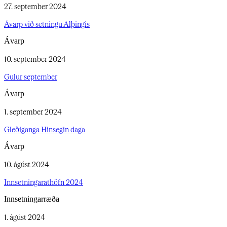
27. september 2024
Ávarp við setningu Alþingis​​​​‌ ‍ ​‍​‍‌‍ ‌ ​‍‌‍‍‌‌‍‌ ‌‍‍‌‌‍ ‍​‍​‍​ ‍‍​‍​‍‌ ​ ‌‍​‌‌‍ ‍‌‍‍‌‌ ‌​‌ ‍‌​‍ ‍‌‍‍‌‌‍ ​‍​‍​‍ ​​‍​‍‌‍‍​‌ ​‍‌‍‌‌‌‍‌‍​‍​‍​ ‍‍​‍​‍‌‍‍​‌ ‌​‌ ‌​‌ ​​‌ ​ ​‍ ​‍ ‌‍‌‍‌‍ ‌ ​‍‌ ​ ‌‍‌‌‌ ‌​‌‍‍‌​‍ ‌‌‍‍‌‌ ​ ‌‍ ​‌‍​‌‌‍ ‍‌‍‌​‌ ​ ​‍ ‍‌ ‌‍‌‍‌‌‌ ​‍‌‍​ ‌‍‌‌‌‍ ​​‍ ‍‌‍​‌‌ ​​‌ ​​​‍ ‌ ​ ‌ ‌​‌ ‌‌‌‍‌​‌‍‍‌‌‍ ​‍ ‌‍‍‌‌‍ ‍‌ ‌​‌‍‌‌‌‍ ‍‌ ‌​​‍ ‌‍‌‌‌‍‌​‌‍‍‌‌ ‌​​‍ ‌‍ ‌‌‍ ‌‍‌​‌‍‌‌​ ‌‌ ​​‌ ​‍‌‍‌‌‌ ​ ‌‍‌‌‌‍ ‍‌ ‌​‌‍​‌‌ ‌​‌‍‍‌‌‍ ‌‍ ‍​ ‍ ‌‍‍‌‌‍‌​​ ‌‌‍‌‌‌‍‌‌‌‍‌‌‌‍‌‍​ ​​​ ‍‌​ ‍‌​ ​ ​‍ ‌​ ‌‍‌‍​‍‌‍‌‌‌‍​‍​‍ ‌​ ‌​​ ‌ ​ ‌‍​ ‌‍​‍ ‌‌‍​‍​ ‌ ​ ​‍​ ​‌​‍ ‌​ ‌ ​ ‌ ‌‍‌‌​ ‌‍​ ‍‌​ ‍​​ ‌‍​ ‍​‌‍‌‌​ ‌​‌‍‌‍‌‍​‌​ ‍ ‌ ‌​‌ ‍‌‌ ​​‌‍‌‌​ ‌‌ ​ ‌ ​​‌‍‌‌‌‍‌‌‌‍​ ‌‍‍​​ ‍ ‌ ​​‌‍​‌‌ ‌​‌‍‍​​ ‌‌ ‌​‌‍‍‌‌ ‌​‌‍ ​‌‍‌‌​ ‌‍​‍‌‍​‌‌ ​ ‌‍‌‌‌‌‌‌‌ ​‍‌‍ ​​ ‌‌‍‍​‌ ‌​‌ ‌​‌ ​​‌ ​ ​‍‌‌​ ​‍‌​‌‍​‍‌‌​ ​‍‌​‌‍‌‍‌‍‌‍ ‌ ​‍‌ ​ ‌‍‌‌‌ ‌​‌‍‍‌​‍ ‌‌‍‍‌‌ ​ ‌‍ ​‌‍​‌‌‍ ‍‌‍‌​‌ ​ ​‍ ‍‌ ‌‍‌‍‌‌‌ ​‍‌‍​ ‌‍‌‌‌‍ ​​‍ ‍‌‍​‌‌ ​​‌ ​​​‍‌‌​ ​‍‌​‌‍‌ ​ ‌ ‌​‌ ‌‌‌‍‌​‌‍‍‌‌‍ ​‍‌‍‌‍‍‌‌‍‌​​ ‌‌‍‌‌‌‍‌‌‌‍‌‌‌‍‌‍​ ​​​ ‍‌​ ‍‌​ ​ ​‍ ‌​ ‌‍‌‍​‍‌‍‌‌‌‍​‍​‍ ‌​ ‌​​ ‌ ​ ‌‍​ ‌‍​‍ ‌‌‍​‍​ ‌ ​ ​‍​ ​‌​‍ ‌​ ‌ ​ ‌ ‌‍‌‌​ ‌‍​ ‍‌​ ‍​​ ‌‍​ ‍​‌‍‌‌​ ‌​‌‍‌‍‌‍​‌​‍‌‍‌ ‌​‌ ‍‌‌ ​​‌‍‌‌​ ‌‌ ​ ‌ ​​‌‍‌‌‌‍‌‌‌‍​ ‌‍‍​​‍‌‍‌ ​​‌‍​‌‌ ‌​‌‍‍​​ ‌‌ ‌​‌‍‍‌‌ ‌​‌‍ ​‌‍‌‌​‍‌‍‌ ​​‌‍‌‌‌ ​‍‌ ​ ‌ ​​‌‍‌‌‌‍​ ‌ ‌​‌‍‍‌‌ ‌‍‌‍‌‌​ ‌‌ ​​‌ ‌‌‌‍​‍‌‍ ​‌‍‍‌‌ ​ ‌‍‍​‌‍‌‌‌‍‌​​‍​‍‌ ‌
Ávarp
10. september 2024
Gulur september​​​​‌ ‍ ​‍​‍‌‍ ‌ ​‍‌‍‍‌‌‍‌ ‌‍‍‌‌‍ ‍​‍​‍​ ‍‍​‍​‍‌ ​ ‌‍​‌‌‍ ‍‌‍‍‌‌ ‌​‌ ‍‌​‍ ‍‌‍‍‌‌‍ ​‍​‍​‍ ​​‍​‍‌‍‍​‌ ​‍‌‍‌‌‌‍‌‍​‍​‍​ ‍‍​‍​‍‌‍‍​‌ ‌​‌ ‌​‌ ​​‌ ​ ​‍ ​‍ ‌‍‌‍‌‍ ‌ ​‍‌ ​ ‌‍‌‌‌ ‌​‌‍‍‌​‍ ‌‌‍‍‌‌ ​ ‌‍ ​‌‍​‌‌‍ ‍‌‍‌​‌ ​ ​‍ ‍‌ ‌‍‌‍‌‌‌ ​‍‌‍​ ‌‍‌‌‌‍ ​​‍ ‍‌‍​‌‌ ​​‌ ​​​‍ ‌ ​ ‌ ‌​‌ ‌‌‌‍‌​‌‍‍‌‌‍ ​‍ ‌‍‍‌‌‍ ‍‌ ‌​‌‍‌‌‌‍ ‍‌ ‌​​‍ ‌‍‌‌‌‍‌​‌‍‍‌‌ ‌​​‍ ‌‍ ‌‌‍ ‌‍‌​‌‍‌‌​ ‌‌ ​​‌ ​‍‌‍‌‌‌ ​ ‌‍‌‌‌‍ ‍‌ ‌​‌‍​‌‌ ‌​‌‍‍‌‌‍ ‌‍ ‍​ ‍ ‌‍‍‌‌‍‌​​ ‌​ ​​‌‍‌​​ ​‍​ ‍​‌‍​‌‌‍​ ‌‍‌‌​ ​ ​‍ ‌​ ‌‌​ ‍‌​ ‌‍​ ‌ ​‍ ‌​ ‌​‌‍​‍​ ‌ ‌‍‌​​‍ ‌‌‍​‍​ ​​‌‍‌‌‌‍‌‌​‍ ‌​ ‍‌​ ‌‌​ ‍​‌‍‌‍​ ​ ​ ​​​ ​​‌‍‌​​ ​‍​ ‌‍​ ‍​​ ‍​​ ‍ ‌ ‌​‌ ‍‌‌ ​​‌‍‌‌​ ‌‌ ​ ‌ ​​‌‍‌‌‌‍‌‌‌‍​ ‌‍‍​​ ‍ ‌ ​​‌‍​‌‌ ‌​‌‍‍​​ ‌‌ ‌​‌‍‍‌‌ ‌​‌‍ ​‌‍‌‌​ ‌‍​‍‌‍​‌‌ ​ ‌‍‌‌‌‌‌‌‌ ​‍‌‍ ​​ ‌‌‍‍​‌ ‌​‌ ‌​‌ ​​‌ ​ ​‍‌‌​ ​‍‌​‌‍​‍‌‌​ ​‍‌​‌‍‌‍‌‍‌‍ ‌ ​‍‌ ​ ‌‍‌‌‌ ‌​‌‍‍‌​‍ ‌‌‍‍‌‌ ​ ‌‍ ​‌‍​‌‌‍ ‍‌‍‌​‌ ​ ​‍ ‍‌ ‌‍‌‍‌‌‌ ​‍‌‍​ ‌‍‌‌‌‍ ​​‍ ‍‌‍​‌‌ ​​‌ ​​​‍‌‌​ ​‍‌​‌‍‌ ​ ‌ ‌​‌ ‌‌‌‍‌​‌‍‍‌‌‍ ​‍‌‍‌‍‍‌‌‍‌​​ ‌​ ​​‌‍‌​​ ​‍​ ‍​‌‍​‌‌‍​ ‌‍‌‌​ ​ ​‍ ‌​ ‌‌​ ‍‌​ ‌‍​ ‌ ​‍ ‌​ ‌​‌‍​‍​ ‌ ‌‍‌​​‍ ‌‌‍​‍​ ​​‌‍‌‌‌‍‌‌​‍ ‌​ ‍‌​ ‌‌​ ‍​‌‍‌‍​ ​ ​ ​​​ ​​‌‍‌​​ ​‍​ ‌‍​ ‍​​ ‍​​‍‌‍‌ ‌​‌ ‍‌‌ ​​‌‍‌‌​ ‌‌ ​ ‌ ​​‌‍‌‌‌‍‌‌‌‍​ ‌‍‍​​‍‌‍‌ ​​‌‍​‌‌ ‌​‌‍‍​​ ‌‌ ‌​‌‍‍‌‌ ‌​‌‍ ​‌‍‌‌​‍‌‍‌ ​​‌‍‌‌‌ ​‍‌ ​ ‌ ​​‌‍‌‌‌‍​ ‌ ‌​‌‍‍‌‌ ‌‍‌‍‌‌​ ‌‌ ​​‌ ‌‌‌‍​‍‌‍ ​‌‍‍‌‌ ​ ‌‍‍​‌‍‌‌‌‍‌​​‍​‍‌ ‌
Ávarp
1. september 2024
Gleðiganga Hinsegin daga​​​​‌ ‍ ​‍​‍‌‍ ‌ ​‍‌‍‍‌‌‍‌ ‌‍‍‌‌‍ ‍​‍​‍​ ‍‍​‍​‍‌ ​ ‌‍​‌‌‍ ‍‌‍‍‌‌ ‌​‌ ‍‌​‍ ‍‌‍‍‌‌‍ ​‍​‍​‍ ​​‍​‍‌‍‍​‌ ​‍‌‍‌‌‌‍‌‍​‍​‍​ ‍‍​‍​‍‌‍‍​‌ ‌​‌ ‌​‌ ​​‌ ​ ​‍ ​‍ ‌‍‌‍‌‍ ‌ ​‍‌ ​ ‌‍‌‌‌ ‌​‌‍‍‌​‍ ‌‌‍‍‌‌ ​ ‌‍ ​‌‍​‌‌‍ ‍‌‍‌​‌ ​ ​‍ ‍‌ ‌‍‌‍‌‌‌ ​‍‌‍​ ‌‍‌‌‌‍ ​​‍ ‍‌‍​‌‌ ​​‌ ​​​‍ ‌ ​ ‌ ‌​‌ ‌‌‌‍‌​‌‍‍‌‌‍ ​‍ ‌‍‍‌‌‍ ‍‌ ‌​‌‍‌‌‌‍ ‍‌ ‌​​‍ ‌‍‌‌‌‍‌​‌‍‍‌‌ ‌​​‍ ‌‍ ‌‌‍ ‌‍‌​‌‍‌‌​ ‌‌ ​​‌ ​‍‌‍‌‌‌ ​ ‌‍‌‌‌‍ ‍‌ ‌​‌‍​‌‌ ‌​‌‍‍‌‌‍ ‌‍ ‍​ ‍ ‌‍‍‌‌‍‌​​ ‌‌‍‌​​ ‍​​ ​​​ ‍‌​ ​ ​ ‍‌‌‍​‌‌‍‌‍​‍ ‌​ ​‍​ ‍​​ ‌‌​ ‍‌​‍ ‌​ ‌​‌‍​‌‌‍‌‍​ ​​​‍ ‌‌‍​‍‌‍‌‍​ ‌​‌‍‌‍​‍ ‌‌‍​ ‌‍​ ​ ‌​‌‍​‍​ ‌‌‌‍‌‌​ ‍‌‌‍​‌‌‍‌‌‌‍​‌‌‍‌‍​ ‌‍​ ‍ ‌ ‌​‌ ‍‌‌ ​​‌‍‌‌​ ‌‌ ​ ‌ ​​‌‍‌‌‌‍‌‌‌‍​ ‌‍‍​​ ‍ ‌ ​​‌‍​‌‌ ‌​‌‍‍​​ ‌‌ ‌​‌‍‍‌‌ ‌​‌‍ ​‌‍‌‌​ ‌‍​‍‌‍​‌‌ ​ ‌‍‌‌‌‌‌‌‌ ​‍‌‍ ​​ ‌‌‍‍​‌ ‌​‌ ‌​‌ ​​‌ ​ ​‍‌‌​ ​‍‌​‌‍​‍‌‌​ ​‍‌​‌‍‌‍‌‍‌‍ ‌ ​‍‌ ​ ‌‍‌‌‌ ‌​‌‍‍‌​‍ ‌‌‍‍‌‌ ​ ‌‍ ​‌‍​‌‌‍ ‍‌‍‌​‌ ​ ​‍ ‍‌ ‌‍‌‍‌‌‌ ​‍‌‍​ ‌‍‌‌‌‍ ​​‍ ‍‌‍​‌‌ ​​‌ ​​​‍‌‌​ ​‍‌​‌‍‌ ​ ‌ ‌​‌ ‌‌‌‍‌​‌‍‍‌‌‍ ​‍‌‍‌‍‍‌‌‍‌​​ ‌‌‍‌​​ ‍​​ ​​​ ‍‌​ ​ ​ ‍‌‌‍​‌‌‍‌‍​‍ ‌​ ​‍​ ‍​​ ‌‌​ ‍‌​‍ ‌​ ‌​‌‍​‌‌‍‌‍​ ​​​‍ ‌‌‍​‍‌‍‌‍​ ‌​‌‍‌‍​‍ ‌‌‍​ ‌‍​ ​ ‌​‌‍​‍​ ‌‌‌‍‌‌​ ‍‌‌‍​‌‌‍‌‌‌‍​‌‌‍‌‍​ ‌‍​‍‌‍‌ ‌​‌ ‍‌‌ ​​‌‍‌‌​ ‌‌ ​ ‌ ​​‌‍‌‌‌‍‌‌‌‍​ ‌‍‍​​‍‌‍‌ ​​‌‍​‌‌ ‌​‌‍‍​​ ‌‌ ‌​‌‍‍‌‌ ‌​‌‍ ​‌‍‌‌​‍‌‍‌ ​​‌‍‌‌‌ ​‍‌ ​ ‌ ​​‌‍‌‌‌‍​ ‌ ‌​‌‍‍‌‌ ‌‍‌‍‌‌​ ‌‌ ​​‌ ‌‌‌‍​‍‌‍ ​‌‍‍‌‌ ​ ‌‍‍​‌‍‌‌‌‍‌​​‍​‍‌ ‌
Ávarp
10. ágúst 2024
Innsetningarathöfn 2024​​​​‌ ‍ ​‍​‍‌‍ ‌ ​‍‌‍‍‌‌‍‌ ‌‍‍‌‌‍ ‍​‍​‍​ ‍‍​‍​‍‌ ​ ‌‍​‌‌‍ ‍‌‍‍‌‌ ‌​‌ ‍‌​‍ ‍‌‍‍‌‌‍ ​‍​‍​‍ ​​‍​‍‌‍‍​‌ ​‍‌‍‌‌‌‍‌‍​‍​‍​ ‍‍​‍​‍‌‍‍​‌ ‌​‌ ‌​‌ ​​‌ ​ ​‍ ​‍ ‌‍‌‍‌‍ ‌ ​‍‌ ​ ‌‍‌‌‌ ‌​‌‍‍‌​‍ ‌‌‍‍‌‌ ​ ‌‍ ​‌‍​‌‌‍ ‍‌‍‌​‌ ​ ​‍ ‍‌ ‌‍‌‍‌‌‌ ​‍‌‍​ ‌‍‌‌‌‍ ​​‍ ‍‌‍​‌‌ ​​‌ ​​​‍ ‌ ​ ‌ ‌​‌ ‌‌‌‍‌​‌‍‍‌‌‍ ​‍ ‌‍‍‌‌‍ ‍‌ ‌​‌‍‌‌‌‍ ‍‌ ‌​​‍ ‌‍‌‌‌‍‌​‌‍‍‌‌ ‌​​‍ ‌‍ ‌‌‍ ‌‍‌​‌‍‌‌​ ‌‌ ​​‌ ​‍‌‍‌‌‌ ​ ‌‍‌‌‌‍ ‍‌ ‌​‌‍​‌‌ ‌​‌‍‍‌‌‍ ‌‍ ‍​ ‍ ‌‍‍‌‌‍‌​​ ‌​ ​​‌‍‌​​ ​‍​ ​‌​ ‍​‌‍‌‍‌‍​ ​ ‍​​‍ ‌​ ​​‌‍​ ​ ‍​‌‍​ ​‍ ‌​ ‌​​ ​‍​ ‌​‌‍​ ​‍ ‌​ ‍​​ ‌‌​ ‌ ‌‍‌​​‍ ‌​ ‍‌​ ‌‌​ ‌‌​ ‍​‌‍‌​​ ​ ​ ‍‌​ ​‍‌‍​ ‌‍‌‍​ ‍‌‌‍‌​​ ‍ ‌ ‌​‌ ‍‌‌ ​​‌‍‌‌​ ‌‌ ​ ‌ ​​‌‍‌‌‌‍‌‌‌‍​ ‌‍‍​​ ‍ ‌ ​​‌‍​‌‌ ‌​‌‍‍​​ ‌‌ ‌​‌‍‍‌‌ ‌​‌‍ ​‌‍‌‌​ ‌‍​‍‌‍​‌‌ ​ ‌‍‌‌‌‌‌‌‌ ​‍‌‍ ​​ ‌‌‍‍​‌ ‌​‌ ‌​‌ ​​‌ ​ ​‍‌‌​ ​‍‌​‌‍​‍‌‌​ ​‍‌​‌‍‌‍‌‍‌‍ ‌ ​‍‌ ​ ‌‍‌‌‌ ‌​‌‍‍‌​‍ ‌‌‍‍‌‌ ​ ‌‍ ​‌‍​‌‌‍ ‍‌‍‌​‌ ​ ​‍ ‍‌ ‌‍‌‍‌‌‌ ​‍‌‍​ ‌‍‌‌‌‍ ​​‍ ‍‌‍​‌‌ ​​‌ ​​​‍‌‌​ ​‍‌​‌‍‌ ​ ‌ ‌​‌ ‌‌‌‍‌​‌‍‍‌‌‍ ​‍‌‍‌‍‍‌‌‍‌​​ ‌​ ​​‌‍‌​​ ​‍​ ​‌​ ‍​‌‍‌‍‌‍​ ​ ‍​​‍ ‌​ ​​‌‍​ ​ ‍​‌‍​ ​‍ ‌​ ‌​​ ​‍​ ‌​‌‍​ ​‍ ‌​ ‍​​ ‌‌​ ‌ ‌‍‌​​‍ ‌​ ‍‌​ ‌‌​ ‌‌​ ‍​‌‍‌​​ ​ ​ ‍‌​ ​‍‌‍​ ‌‍‌‍​ ‍‌‌‍‌​​‍‌‍‌ ‌​‌ ‍‌‌ ​​‌‍‌‌​ ‌‌ ​ ‌ ​​‌‍‌‌‌‍‌‌‌‍​ ‌‍‍​​‍‌‍‌ ​​‌‍​‌‌ ‌​‌‍‍​​ ‌‌ ‌​‌‍‍‌‌ ‌​‌‍ ​‌‍‌‌​‍‌‍‌ ​​‌‍‌‌‌ ​‍‌ ​ ‌ ​​‌‍‌‌‌‍​ ‌ ‌​‌‍‍‌‌ ‌‍‌‍‌‌​ ‌‌ ​​‌ ‌‌‌‍​‍‌‍ ​‌‍‍‌‌ ​ ‌‍‍​‌‍‌‌‌‍‌​​‍​‍‌ ‌
Innsetningarræða
1. ágúst 2024