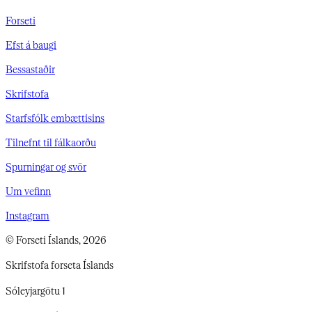
Forseti
Efst á baugi
Bessastaðir
Skrifstofa
Starfsfólk embættisins
Tilnefnt til fálkaorðu
Spurningar og svör
Um vefinn
Instagram
© Forseti Íslands, 2026
Skrifstofa forseta Íslands
Sóleyjargötu 1