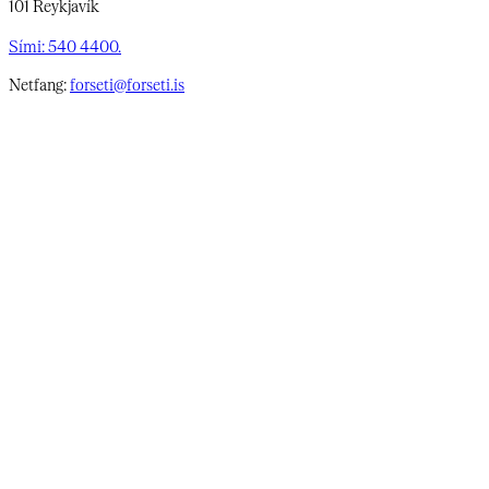
101 Reykjavík
Sími: 540 4400.
Netfang:
forseti@forseti.is