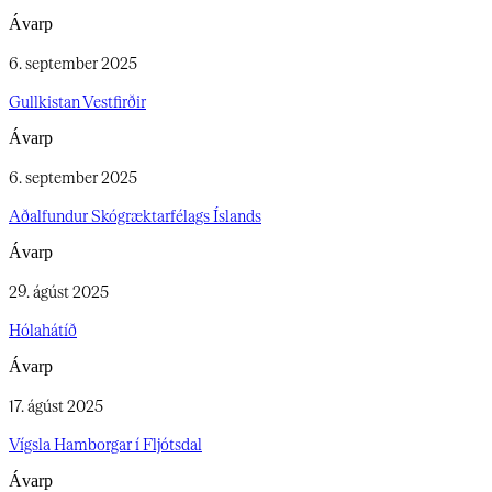
Ávarp
6. september 2025
Gullkistan Vestfirðir​​​​‌ ‍ ​‍​‍‌‍ ‌ ​‍‌‍‍‌‌‍‌ ‌‍‍‌‌‍ ‍​‍​‍​ ‍‍​‍​‍‌ ​ ‌‍​‌‌‍ ‍‌‍‍‌‌ ‌​‌ ‍‌​‍ ‍‌‍‍‌‌‍ ​‍​‍​‍ ​​‍​‍‌‍‍​‌ ​‍‌‍‌‌‌‍‌‍​‍​‍​ ‍‍​‍​‍‌‍‍​‌ ‌​‌ ‌​‌ ​​‌ ​ ​‍ ​‍ ‌‍‌‍‌‍ ‌ ​‍‌ ​ ‌‍‌‌‌ ‌​‌‍‍‌​‍ ‌‌‍‍‌‌ ​ ‌‍ ​‌‍​‌‌‍ ‍‌‍‌​‌ ​ ​‍ ‍‌ ‌‍‌‍‌‌‌ ​‍‌‍​ ‌‍‌‌‌‍ ​​‍ ‍‌‍​‌‌ ​​‌ ​​​‍ ‌ ​ ‌ ‌​‌ ‌‌‌‍‌​‌‍‍‌‌‍ ​‍ ‌‍‍‌‌‍ ‍‌ ‌​‌‍‌‌‌‍ ‍‌ ‌​​‍ ‌‍‌‌‌‍‌​‌‍‍‌‌ ‌​​‍ ‌‍ ‌‌‍ ‌‍‌​‌‍‌‌​ ‌‌ ​​‌ ​‍‌‍‌‌‌ ​ ‌‍‌‌‌‍ ‍‌ ‌​‌‍​‌‌ ‌​‌‍‍‌‌‍ ‌‍ ‍​ ‍ ‌‍‍‌‌‍‌​​ ‌​ ‌‌​ ‌‌‌‍‌‍​ ‌ ​ ‌ ‌‍‌​​ ​​​ ​​​‍ ‌‌‍‌‍‌‍‌​​ ​ ‌‍​‌​‍ ‌​ ‌​​ ​​​ ​ ‌‍​‌​‍ ‌​ ‍‌​ ‌‍​ ‌‍​ ‍​​‍ ‌​ ‌ ​ ​‍​ ​‌‌‍​ ‌‍​ ​ ​​‌‍​ ​ ‍​​ ​‍​ ​ ‌‍​‌‌‍​‌​ ‍ ‌ ‌​‌ ‍‌‌ ​​‌‍‌‌​ ‌‌ ​ ‌ ​​‌‍‌‌‌‍‌‌‌‍​ ‌‍‍​​ ‍ ‌ ​​‌‍​‌‌ ‌​‌‍‍​​ ‌‌ ‌​‌‍‍‌‌ ‌​‌‍ ​‌‍‌‌​ ‌‍​‍‌‍​‌‌ ​ ‌‍‌‌‌‌‌‌‌ ​‍‌‍ ​​ ‌‌‍‍​‌ ‌​‌ ‌​‌ ​​‌ ​ ​‍‌‌​ ​‍‌​‌‍​‍‌‌​ ​‍‌​‌‍‌‍‌‍‌‍ ‌ ​‍‌ ​ ‌‍‌‌‌ ‌​‌‍‍‌​‍ ‌‌‍‍‌‌ ​ ‌‍ ​‌‍​‌‌‍ ‍‌‍‌​‌ ​ ​‍ ‍‌ ‌‍‌‍‌‌‌ ​‍‌‍​ ‌‍‌‌‌‍ ​​‍ ‍‌‍​‌‌ ​​‌ ​​​‍‌‌​ ​‍‌​‌‍‌ ​ ‌ ‌​‌ ‌‌‌‍‌​‌‍‍‌‌‍ ​‍‌‍‌‍‍‌‌‍‌​​ ‌​ ‌‌​ ‌‌‌‍‌‍​ ‌ ​ ‌ ‌‍‌​​ ​​​ ​​​‍ ‌‌‍‌‍‌‍‌​​ ​ ‌‍​‌​‍ ‌​ ‌​​ ​​​ ​ ‌‍​‌​‍ ‌​ ‍‌​ ‌‍​ ‌‍​ ‍​​‍ ‌​ ‌ ​ ​‍​ ​‌‌‍​ ‌‍​ ​ ​​‌‍​ ​ ‍​​ ​‍​ ​ ‌‍​‌‌‍​‌​‍‌‍‌ ‌​‌ ‍‌‌ ​​‌‍‌‌​ ‌‌ ​ ‌ ​​‌‍‌‌‌‍‌‌‌‍​ ‌‍‍​​‍‌‍‌ ​​‌‍​‌‌ ‌​‌‍‍​​ ‌‌ ‌​‌‍‍‌‌ ‌​‌‍ ​‌‍‌‌​‍‌‍‌ ​​‌‍‌‌‌ ​‍‌ ​ ‌ ​​‌‍‌‌‌‍​ ‌ ‌​‌‍‍‌‌ ‌‍‌‍‌‌​ ‌‌ ​​‌ ‌‌‌‍​‍‌‍ ​‌‍‍‌‌ ​ ‌‍‍​‌‍‌‌‌‍‌​​‍​‍‌ ‌
Ávarp
6. september 2025
Aðalfundur Skógræktarfélags Íslands​​​​‌ ‍ ​‍​‍‌‍ ‌ ​‍‌‍‍‌‌‍‌ ‌‍‍‌‌‍ ‍​‍​‍​ ‍‍​‍​‍‌ ​ ‌‍​‌‌‍ ‍‌‍‍‌‌ ‌​‌ ‍‌​‍ ‍‌‍‍‌‌‍ ​‍​‍​‍ ​​‍​‍‌‍‍​‌ ​‍‌‍‌‌‌‍‌‍​‍​‍​ ‍‍​‍​‍‌‍‍​‌ ‌​‌ ‌​‌ ​​‌ ​ ​‍ ​‍ ‌‍‌‍‌‍ ‌ ​‍‌ ​ ‌‍‌‌‌ ‌​‌‍‍‌​‍ ‌‌‍‍‌‌ ​ ‌‍ ​‌‍​‌‌‍ ‍‌‍‌​‌ ​ ​‍ ‍‌ ‌‍‌‍‌‌‌ ​‍‌‍​ ‌‍‌‌‌‍ ​​‍ ‍‌‍​‌‌ ​​‌ ​​​‍ ‌ ​ ‌ ‌​‌ ‌‌‌‍‌​‌‍‍‌‌‍ ​‍ ‌‍‍‌‌‍ ‍‌ ‌​‌‍‌‌‌‍ ‍‌ ‌​​‍ ‌‍‌‌‌‍‌​‌‍‍‌‌ ‌​​‍ ‌‍ ‌‌‍ ‌‍‌​‌‍‌‌​ ‌‌ ​​‌ ​‍‌‍‌‌‌ ​ ‌‍‌‌‌‍ ‍‌ ‌​‌‍​‌‌ ‌​‌‍‍‌‌‍ ‌‍ ‍​ ‍ ‌‍‍‌‌‍‌​​ ‌‌‍​‍​ ​‍​ ‍‌​ ​​​ ‌ ​ ‌‍‌‍‌‌​ ‌​​‍ ‌​ ‌‍‌‍‌‍​ ​​‌‍​‌​‍ ‌​ ‌​​ ‌​‌‍‌​‌‍​ ​‍ ‌​ ‍​​ ‌‌​ ​‍​ ‍‌​‍ ‌‌‍​‌‌‍‌​​ ‌​‌‍​ ​ ‍​​ ​ ​ ‌​‌‍​ ​ ‍​​ ‍‌​ ​ ​ ‌‌​ ‍ ‌ ‌​‌ ‍‌‌ ​​‌‍‌‌​ ‌‌ ​ ‌ ​​‌‍‌‌‌‍‌‌‌‍​ ‌‍‍​​ ‍ ‌ ​​‌‍​‌‌ ‌​‌‍‍​​ ‌‌ ‌​‌‍‍‌‌ ‌​‌‍ ​‌‍‌‌​ ‌‍​‍‌‍​‌‌ ​ ‌‍‌‌‌‌‌‌‌ ​‍‌‍ ​​ ‌‌‍‍​‌ ‌​‌ ‌​‌ ​​‌ ​ ​‍‌‌​ ​‍‌​‌‍​‍‌‌​ ​‍‌​‌‍‌‍‌‍‌‍ ‌ ​‍‌ ​ ‌‍‌‌‌ ‌​‌‍‍‌​‍ ‌‌‍‍‌‌ ​ ‌‍ ​‌‍​‌‌‍ ‍‌‍‌​‌ ​ ​‍ ‍‌ ‌‍‌‍‌‌‌ ​‍‌‍​ ‌‍‌‌‌‍ ​​‍ ‍‌‍​‌‌ ​​‌ ​​​‍‌‌​ ​‍‌​‌‍‌ ​ ‌ ‌​‌ ‌‌‌‍‌​‌‍‍‌‌‍ ​‍‌‍‌‍‍‌‌‍‌​​ ‌‌‍​‍​ ​‍​ ‍‌​ ​​​ ‌ ​ ‌‍‌‍‌‌​ ‌​​‍ ‌​ ‌‍‌‍‌‍​ ​​‌‍​‌​‍ ‌​ ‌​​ ‌​‌‍‌​‌‍​ ​‍ ‌​ ‍​​ ‌‌​ ​‍​ ‍‌​‍ ‌‌‍​‌‌‍‌​​ ‌​‌‍​ ​ ‍​​ ​ ​ ‌​‌‍​ ​ ‍​​ ‍‌​ ​ ​ ‌‌​‍‌‍‌ ‌​‌ ‍‌‌ ​​‌‍‌‌​ ‌‌ ​ ‌ ​​‌‍‌‌‌‍‌‌‌‍​ ‌‍‍​​‍‌‍‌ ​​‌‍​‌‌ ‌​‌‍‍​​ ‌‌ ‌​‌‍‍‌‌ ‌​‌‍ ​‌‍‌‌​‍‌‍‌ ​​‌‍‌‌‌ ​‍‌ ​ ‌ ​​‌‍‌‌‌‍​ ‌ ‌​‌‍‍‌‌ ‌‍‌‍‌‌​ ‌‌ ​​‌ ‌‌‌‍​‍‌‍ ​‌‍‍‌‌ ​ ‌‍‍​‌‍‌‌‌‍‌​​‍​‍‌ ‌
Ávarp
29. ágúst 2025
Hólahátíð​​​​‌ ‍ ​‍​‍‌‍ ‌ ​‍‌‍‍‌‌‍‌ ‌‍‍‌‌‍ ‍​‍​‍​ ‍‍​‍​‍‌ ​ ‌‍​‌‌‍ ‍‌‍‍‌‌ ‌​‌ ‍‌​‍ ‍‌‍‍‌‌‍ ​‍​‍​‍ ​​‍​‍‌‍‍​‌ ​‍‌‍‌‌‌‍‌‍​‍​‍​ ‍‍​‍​‍‌‍‍​‌ ‌​‌ ‌​‌ ​​‌ ​ ​‍ ​‍ ‌‍‌‍‌‍ ‌ ​‍‌ ​ ‌‍‌‌‌ ‌​‌‍‍‌​‍ ‌‌‍‍‌‌ ​ ‌‍ ​‌‍​‌‌‍ ‍‌‍‌​‌ ​ ​‍ ‍‌ ‌‍‌‍‌‌‌ ​‍‌‍​ ‌‍‌‌‌‍ ​​‍ ‍‌‍​‌‌ ​​‌ ​​​‍ ‌ ​ ‌ ‌​‌ ‌‌‌‍‌​‌‍‍‌‌‍ ​‍ ‌‍‍‌‌‍ ‍‌ ‌​‌‍‌‌‌‍ ‍‌ ‌​​‍ ‌‍‌‌‌‍‌​‌‍‍‌‌ ‌​​‍ ‌‍ ‌‌‍ ‌‍‌​‌‍‌‌​ ‌‌ ​​‌ ​‍‌‍‌‌‌ ​ ‌‍‌‌‌‍ ‍‌ ‌​‌‍​‌‌ ‌​‌‍‍‌‌‍ ‌‍ ‍​ ‍ ‌‍‍‌‌‍‌​​ ‌‌‍​ ​ ‍‌​ ‌​​ ‌‌​ ‌‌‌‍​ ‌‍‌‍​ ​ ​‍ ‌‌‍​ ​ ‍‌‌‍‌‌​ ​ ​‍ ‌​ ‌​​ ‌‌​ ‌‌​ ‌ ​‍ ‌​ ‍​​ ‌​‌‍‌​‌‍‌‌​‍ ‌​ ​‌​ ‌ ​ ‌‍​ ​​‌‍​ ​ ‌‌​ ‍‌‌‍‌‌​ ‍‌​ ​‍​ ‌‌‌‍‌‍​ ‍ ‌ ‌​‌ ‍‌‌ ​​‌‍‌‌​ ‌‌ ​ ‌ ​​‌‍‌‌‌‍‌‌‌‍​ ‌‍‍​​ ‍ ‌ ​​‌‍​‌‌ ‌​‌‍‍​​ ‌‌ ‌​‌‍‍‌‌ ‌​‌‍ ​‌‍‌‌​ ‌‍​‍‌‍​‌‌ ​ ‌‍‌‌‌‌‌‌‌ ​‍‌‍ ​​ ‌‌‍‍​‌ ‌​‌ ‌​‌ ​​‌ ​ ​‍‌‌​ ​‍‌​‌‍​‍‌‌​ ​‍‌​‌‍‌‍‌‍‌‍ ‌ ​‍‌ ​ ‌‍‌‌‌ ‌​‌‍‍‌​‍ ‌‌‍‍‌‌ ​ ‌‍ ​‌‍​‌‌‍ ‍‌‍‌​‌ ​ ​‍ ‍‌ ‌‍‌‍‌‌‌ ​‍‌‍​ ‌‍‌‌‌‍ ​​‍ ‍‌‍​‌‌ ​​‌ ​​​‍‌‌​ ​‍‌​‌‍‌ ​ ‌ ‌​‌ ‌‌‌‍‌​‌‍‍‌‌‍ ​‍‌‍‌‍‍‌‌‍‌​​ ‌‌‍​ ​ ‍‌​ ‌​​ ‌‌​ ‌‌‌‍​ ‌‍‌‍​ ​ ​‍ ‌‌‍​ ​ ‍‌‌‍‌‌​ ​ ​‍ ‌​ ‌​​ ‌‌​ ‌‌​ ‌ ​‍ ‌​ ‍​​ ‌​‌‍‌​‌‍‌‌​‍ ‌​ ​‌​ ‌ ​ ‌‍​ ​​‌‍​ ​ ‌‌​ ‍‌‌‍‌‌​ ‍‌​ ​‍​ ‌‌‌‍‌‍​‍‌‍‌ ‌​‌ ‍‌‌ ​​‌‍‌‌​ ‌‌ ​ ‌ ​​‌‍‌‌‌‍‌‌‌‍​ ‌‍‍​​‍‌‍‌ ​​‌‍​‌‌ ‌​‌‍‍​​ ‌‌ ‌​‌‍‍‌‌ ‌​‌‍ ​‌‍‌‌​‍‌‍‌ ​​‌‍‌‌‌ ​‍‌ ​ ‌ ​​‌‍‌‌‌‍​ ‌ ‌​‌‍‍‌‌ ‌‍‌‍‌‌​ ‌‌ ​​‌ ‌‌‌‍​‍‌‍ ​‌‍‍‌‌ ​ ‌‍‍​‌‍‌‌‌‍‌​​‍​‍‌ ‌
Ávarp
17. ágúst 2025
Vígsla Hamborgar í Fljótsdal​​​​‌ ‍ ​‍​‍‌‍ ‌ ​‍‌‍‍‌‌‍‌ ‌‍‍‌‌‍ ‍​‍​‍​ ‍‍​‍​‍‌ ​ ‌‍​‌‌‍ ‍‌‍‍‌‌ ‌​‌ ‍‌​‍ ‍‌‍‍‌‌‍ ​‍​‍​‍ ​​‍​‍‌‍‍​‌ ​‍‌‍‌‌‌‍‌‍​‍​‍​ ‍‍​‍​‍‌‍‍​‌ ‌​‌ ‌​‌ ​​‌ ​ ​‍ ​‍ ‌‍‌‍‌‍ ‌ ​‍‌ ​ ‌‍‌‌‌ ‌​‌‍‍‌​‍ ‌‌‍‍‌‌ ​ ‌‍ ​‌‍​‌‌‍ ‍‌‍‌​‌ ​ ​‍ ‍‌ ‌‍‌‍‌‌‌ ​‍‌‍​ ‌‍‌‌‌‍ ​​‍ ‍‌‍​‌‌ ​​‌ ​​​‍ ‌ ​ ‌ ‌​‌ ‌‌‌‍‌​‌‍‍‌‌‍ ​‍ ‌‍‍‌‌‍ ‍‌ ‌​‌‍‌‌‌‍ ‍‌ ‌​​‍ ‌‍‌‌‌‍‌​‌‍‍‌‌ ‌​​‍ ‌‍ ‌‌‍ ‌‍‌​‌‍‌‌​ ‌‌ ​​‌ ​‍‌‍‌‌‌ ​ ‌‍‌‌‌‍ ‍‌ ‌​‌‍​‌‌ ‌​‌‍‍‌‌‍ ‌‍ ‍​ ‍ ‌‍‍‌‌‍‌​​ ‌​ ​​​ ‍​​ ‌​​ ‍​​ ‍‌​ ‍‌​ ​‌‌‍​‍​‍ ‌​ ​‍​ ‌‍‌‍‌‌​ ‌ ​‍ ‌​ ‌​‌‍​ ​ ​‌‌‍​‍​‍ ‌​ ‍‌​ ‍​​ ‌‌​ ‌ ​‍ ‌‌‍‌‍​ ​‌‌‍​‍​ ​ ​ ​‌‌‍‌​​ ‍‌​ ‍​​ ​ ‌‍‌‍​ ‍‌‌‍​ ​ ‍ ‌ ‌​‌ ‍‌‌ ​​‌‍‌‌​ ‌‌ ​ ‌ ​​‌‍‌‌‌‍‌‌‌‍​ ‌‍‍​​ ‍ ‌ ​​‌‍​‌‌ ‌​‌‍‍​​ ‌‌ ‌​‌‍‍‌‌ ‌​‌‍ ​‌‍‌‌​ ‌‍​‍‌‍​‌‌ ​ ‌‍‌‌‌‌‌‌‌ ​‍‌‍ ​​ ‌‌‍‍​‌ ‌​‌ ‌​‌ ​​‌ ​ ​‍‌‌​ ​‍‌​‌‍​‍‌‌​ ​‍‌​‌‍‌‍‌‍‌‍ ‌ ​‍‌ ​ ‌‍‌‌‌ ‌​‌‍‍‌​‍ ‌‌‍‍‌‌ ​ ‌‍ ​‌‍​‌‌‍ ‍‌‍‌​‌ ​ ​‍ ‍‌ ‌‍‌‍‌‌‌ ​‍‌‍​ ‌‍‌‌‌‍ ​​‍ ‍‌‍​‌‌ ​​‌ ​​​‍‌‌​ ​‍‌​‌‍‌ ​ ‌ ‌​‌ ‌‌‌‍‌​‌‍‍‌‌‍ ​‍‌‍‌‍‍‌‌‍‌​​ ‌​ ​​​ ‍​​ ‌​​ ‍​​ ‍‌​ ‍‌​ ​‌‌‍​‍​‍ ‌​ ​‍​ ‌‍‌‍‌‌​ ‌ ​‍ ‌​ ‌​‌‍​ ​ ​‌‌‍​‍​‍ ‌​ ‍‌​ ‍​​ ‌‌​ ‌ ​‍ ‌‌‍‌‍​ ​‌‌‍​‍​ ​ ​ ​‌‌‍‌​​ ‍‌​ ‍​​ ​ ‌‍‌‍​ ‍‌‌‍​ ​‍‌‍‌ ‌​‌ ‍‌‌ ​​‌‍‌‌​ ‌‌ ​ ‌ ​​‌‍‌‌‌‍‌‌‌‍​ ‌‍‍​​‍‌‍‌ ​​‌‍​‌‌ ‌​‌‍‍​​ ‌‌ ‌​‌‍‍‌‌ ‌​‌‍ ​‌‍‌‌​‍‌‍‌ ​​‌‍‌‌‌ ​‍‌ ​ ‌ ​​‌‍‌‌‌‍​ ‌ ‌​‌‍‍‌‌ ‌‍‌‍‌‌​ ‌‌ ​​‌ ‌‌‌‍​‍‌‍ ​‌‍‍‌‌ ​ ‌‍‍​‌‍‌‌‌‍‌​​‍​‍‌ ‌
Ávarp