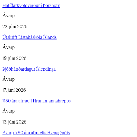
Hátíðarkvöldverður í Þórshöfn​​​​‌ ‍ ​‍​‍‌‍ ‌ ​‍‌‍‍‌‌‍‌ ‌‍‍‌‌‍ ‍​‍​‍​ ‍‍​‍​‍‌ ​ ‌‍​‌‌‍ ‍‌‍‍‌‌ ‌​‌ ‍‌​‍ ‍‌‍‍‌‌‍ ​‍​‍​‍ ​​‍​‍‌‍‍​‌ ​‍‌‍‌‌‌‍‌‍​‍​‍​ ‍‍​‍​‍‌‍‍​‌ ‌​‌ ‌​‌ ​​‌ ​ ​‍ ​‍ ‌‍‌‍‌‍ ‌ ​‍‌ ​ ‌‍‌‌‌ ‌​‌‍‍‌​‍ ‌‌‍‍‌‌ ​ ‌‍ ​‌‍​‌‌‍ ‍‌‍‌​‌ ​ ​‍ ‍‌ ‌‍‌‍‌‌‌ ​‍‌‍​ ‌‍‌‌‌‍ ​​‍ ‍‌‍​‌‌ ​​‌ ​​​‍ ‌ ​ ‌ ‌​‌ ‌‌‌‍‌​‌‍‍‌‌‍ ​‍ ‌‍‍‌‌‍ ‍‌ ‌​‌‍‌‌‌‍ ‍‌ ‌​​‍ ‌‍‌‌‌‍‌​‌‍‍‌‌ ‌​​‍ ‌‍ ‌‌‍ ‌‍‌​‌‍‌‌​ ‌‌ ​​‌ ​‍‌‍‌‌‌ ​ ‌‍‌‌‌‍ ‍‌ ‌​‌‍​‌‌ ‌​‌‍‍‌‌‍ ‌‍ ‍​ ‍ ‌‍‍‌‌‍‌​​ ‌​ ‌​‌‍‌‍‌‍‌‌​ ‌ ‌‍‌‌​ ‌‌‌‍‌​​ ​‍​‍ ‌​ ‌​​ ​‌​ ‌‌​ ‌ ​‍ ‌​ ‌​​ ‌‌​ ​​​ ‍​​‍ ‌​ ‍​​ ​‌​ ​ ‌‍‌​​‍ ‌​ ​ ‌‍​‍‌‍‌​‌‍​‍​ ‌ ‌‍‌‍‌‍​‍​ ‌ ​ ‌‌​ ​‌‌‍​ ​ ‌ ​ ‍ ‌ ‌​‌ ‍‌‌ ​​‌‍‌‌​ ‌‌ ​ ‌ ​​‌‍‌‌‌‍‌‌‌‍​ ‌‍‍​​ ‍ ‌ ​​‌‍​‌‌ ‌​‌‍‍​​ ‌‌ ‌​‌‍‍‌‌ ‌​‌‍ ​‌‍‌‌​ ‌‍​‍‌‍​‌‌ ​ ‌‍‌‌‌‌‌‌‌ ​‍‌‍ ​​ ‌‌‍‍​‌ ‌​‌ ‌​‌ ​​‌ ​ ​‍‌‌​ ​‍‌​‌‍​‍‌‌​ ​‍‌​‌‍‌‍‌‍‌‍ ‌ ​‍‌ ​ ‌‍‌‌‌ ‌​‌‍‍‌​‍ ‌‌‍‍‌‌ ​ ‌‍ ​‌‍​‌‌‍ ‍‌‍‌​‌ ​ ​‍ ‍‌ ‌‍‌‍‌‌‌ ​‍‌‍​ ‌‍‌‌‌‍ ​​‍ ‍‌‍​‌‌ ​​‌ ​​​‍‌‌​ ​‍‌​‌‍‌ ​ ‌ ‌​‌ ‌‌‌‍‌​‌‍‍‌‌‍ ​‍‌‍‌‍‍‌‌‍‌​​ ‌​ ‌​‌‍‌‍‌‍‌‌​ ‌ ‌‍‌‌​ ‌‌‌‍‌​​ ​‍​‍ ‌​ ‌​​ ​‌​ ‌‌​ ‌ ​‍ ‌​ ‌​​ ‌‌​ ​​​ ‍​​‍ ‌​ ‍​​ ​‌​ ​ ‌‍‌​​‍ ‌​ ​ ‌‍​‍‌‍‌​‌‍​‍​ ‌ ‌‍‌‍‌‍​‍​ ‌ ​ ‌‌​ ​‌‌‍​ ​ ‌ ​‍‌‍‌ ‌​‌ ‍‌‌ ​​‌‍‌‌​ ‌‌ ​ ‌ ​​‌‍‌‌‌‍‌‌‌‍​ ‌‍‍​​‍‌‍‌ ​​‌‍​‌‌ ‌​‌‍‍​​ ‌‌ ‌​‌‍‍‌‌ ‌​‌‍ ​‌‍‌‌​‍‌‍‌ ​​‌‍‌‌‌ ​‍‌ ​ ‌ ​​‌‍‌‌‌‍​ ‌ ‌​‌‍‍‌‌ ‌‍‌‍‌‌​ ‌‌ ​​‌ ‌‌‌‍​‍‌‍ ​‌‍‍‌‌ ​ ‌‍‍​‌‍‌‌‌‍‌​​‍​‍‌ ‌
Ávarp
22. júní 2026
Útskrift Listaháskóla Íslands​​​​‌ ‍ ​‍​‍‌‍ ‌ ​‍‌‍‍‌‌‍‌ ‌‍‍‌‌‍ ‍​‍​‍​ ‍‍​‍​‍‌ ​ ‌‍​‌‌‍ ‍‌‍‍‌‌ ‌​‌ ‍‌​‍ ‍‌‍‍‌‌‍ ​‍​‍​‍ ​​‍​‍‌‍‍​‌ ​‍‌‍‌‌‌‍‌‍​‍​‍​ ‍‍​‍​‍‌‍‍​‌ ‌​‌ ‌​‌ ​​‌ ​ ​‍ ​‍ ‌‍‌‍‌‍ ‌ ​‍‌ ​ ‌‍‌‌‌ ‌​‌‍‍‌​‍ ‌‌‍‍‌‌ ​ ‌‍ ​‌‍​‌‌‍ ‍‌‍‌​‌ ​ ​‍ ‍‌ ‌‍‌‍‌‌‌ ​‍‌‍​ ‌‍‌‌‌‍ ​​‍ ‍‌‍​‌‌ ​​‌ ​​​‍ ‌ ​ ‌ ‌​‌ ‌‌‌‍‌​‌‍‍‌‌‍ ​‍ ‌‍‍‌‌‍ ‍‌ ‌​‌‍‌‌‌‍ ‍‌ ‌​​‍ ‌‍‌‌‌‍‌​‌‍‍‌‌ ‌​​‍ ‌‍ ‌‌‍ ‌‍‌​‌‍‌‌​ ‌‌ ​​‌ ​‍‌‍‌‌‌ ​ ‌‍‌‌‌‍ ‍‌ ‌​‌‍​‌‌ ‌​‌‍‍‌‌‍ ‌‍ ‍​ ‍ ‌‍‍‌‌‍‌​​ ‌​ ‍​​ ​ ‌‍‌​‌‍‌‌​ ​‌​ ​‌​ ‍‌‌‍​‌​‍ ‌​ ‍‌‌‍‌​‌‍‌‌‌‍‌‌​‍ ‌​ ‌​​ ‌ ​ ​‍​ ‌​​‍ ‌‌‍​‌​ ‌‍​ ​‍​ ‌‍​‍ ‌​ ‌‌​ ‌‌‌‍‌‌‌‍​‍‌‍‌​​ ‌‍‌‍‌‍‌‍​‍​ ‌‍​ ‌ ​ ​ ​ ​‌​ ‍ ‌ ‌​‌ ‍‌‌ ​​‌‍‌‌​ ‌‌ ​ ‌ ​​‌‍‌‌‌‍‌‌‌‍​ ‌‍‍​​ ‍ ‌ ​​‌‍​‌‌ ‌​‌‍‍​​ ‌‌ ‌​‌‍‍‌‌ ‌​‌‍ ​‌‍‌‌​ ‌‍​‍‌‍​‌‌ ​ ‌‍‌‌‌‌‌‌‌ ​‍‌‍ ​​ ‌‌‍‍​‌ ‌​‌ ‌​‌ ​​‌ ​ ​‍‌‌​ ​‍‌​‌‍​‍‌‌​ ​‍‌​‌‍‌‍‌‍‌‍ ‌ ​‍‌ ​ ‌‍‌‌‌ ‌​‌‍‍‌​‍ ‌‌‍‍‌‌ ​ ‌‍ ​‌‍​‌‌‍ ‍‌‍‌​‌ ​ ​‍ ‍‌ ‌‍‌‍‌‌‌ ​‍‌‍​ ‌‍‌‌‌‍ ​​‍ ‍‌‍​‌‌ ​​‌ ​​​‍‌‌​ ​‍‌​‌‍‌ ​ ‌ ‌​‌ ‌‌‌‍‌​‌‍‍‌‌‍ ​‍‌‍‌‍‍‌‌‍‌​​ ‌​ ‍​​ ​ ‌‍‌​‌‍‌‌​ ​‌​ ​‌​ ‍‌‌‍​‌​‍ ‌​ ‍‌‌‍‌​‌‍‌‌‌‍‌‌​‍ ‌​ ‌​​ ‌ ​ ​‍​ ‌​​‍ ‌‌‍​‌​ ‌‍​ ​‍​ ‌‍​‍ ‌​ ‌‌​ ‌‌‌‍‌‌‌‍​‍‌‍‌​​ ‌‍‌‍‌‍‌‍​‍​ ‌‍​ ‌ ​ ​ ​ ​‌​‍‌‍‌ ‌​‌ ‍‌‌ ​​‌‍‌‌​ ‌‌ ​ ‌ ​​‌‍‌‌‌‍‌‌‌‍​ ‌‍‍​​‍‌‍‌ ​​‌‍​‌‌ ‌​‌‍‍​​ ‌‌ ‌​‌‍‍‌‌ ‌​‌‍ ​‌‍‌‌​‍‌‍‌ ​​‌‍‌‌‌ ​‍‌ ​ ‌ ​​‌‍‌‌‌‍​ ‌ ‌​‌‍‍‌‌ ‌‍‌‍‌‌​ ‌‌ ​​‌ ‌‌‌‍​‍‌‍ ​‌‍‍‌‌ ​ ‌‍‍​‌‍‌‌‌‍‌​​‍​‍‌ ‌
Ávarp
19. júní 2026
Þjóðhátíðardagur Íslendinga​​​​‌ ‍ ​‍​‍‌‍ ‌ ​‍‌‍‍‌‌‍‌ ‌‍‍‌‌‍ ‍​‍​‍​ ‍‍​‍​‍‌ ​ ‌‍​‌‌‍ ‍‌‍‍‌‌ ‌​‌ ‍‌​‍ ‍‌‍‍‌‌‍ ​‍​‍​‍ ​​‍​‍‌‍‍​‌ ​‍‌‍‌‌‌‍‌‍​‍​‍​ ‍‍​‍​‍‌‍‍​‌ ‌​‌ ‌​‌ ​​‌ ​ ​‍ ​‍ ‌‍‌‍‌‍ ‌ ​‍‌ ​ ‌‍‌‌‌ ‌​‌‍‍‌​‍ ‌‌‍‍‌‌ ​ ‌‍ ​‌‍​‌‌‍ ‍‌‍‌​‌ ​ ​‍ ‍‌ ‌‍‌‍‌‌‌ ​‍‌‍​ ‌‍‌‌‌‍ ​​‍ ‍‌‍​‌‌ ​​‌ ​​​‍ ‌ ​ ‌ ‌​‌ ‌‌‌‍‌​‌‍‍‌‌‍ ​‍ ‌‍‍‌‌‍ ‍‌ ‌​‌‍‌‌‌‍ ‍‌ ‌​​‍ ‌‍‌‌‌‍‌​‌‍‍‌‌ ‌​​‍ ‌‍ ‌‌‍ ‌‍‌​‌‍‌‌​ ‌‌ ​​‌ ​‍‌‍‌‌‌ ​ ‌‍‌‌‌‍ ‍‌ ‌​‌‍​‌‌ ‌​‌‍‍‌‌‍ ‌‍ ‍​ ‍ ‌‍‍‌‌‍‌​​ ‌​ ​‍​ ​ ​ ‌‍‌‍​‍‌‍​ ​ ‍‌​ ‍​‌‍​‌​‍ ‌‌‍​‌‌‍​ ​ ‌‍‌‍​‍​‍ ‌​ ‌​‌‍​‍​ ​​‌‍‌​​‍ ‌‌‍​‍​ ​‌​ ​ ‌‍​ ​‍ ‌​ ​ ‌‍‌​‌‍‌‍​ ‍​​ ‌‍​ ​ ‌‍‌‌​ ‍​‌‍​‌‌‍​‍​ ​ ‌‍​‌​ ‍ ‌ ‌​‌ ‍‌‌ ​​‌‍‌‌​ ‌‌ ​ ‌ ​​‌‍‌‌‌‍‌‌‌‍​ ‌‍‍​​ ‍ ‌ ​​‌‍​‌‌ ‌​‌‍‍​​ ‌‌ ‌​‌‍‍‌‌ ‌​‌‍ ​‌‍‌‌​ ‌‍​‍‌‍​‌‌ ​ ‌‍‌‌‌‌‌‌‌ ​‍‌‍ ​​ ‌‌‍‍​‌ ‌​‌ ‌​‌ ​​‌ ​ ​‍‌‌​ ​‍‌​‌‍​‍‌‌​ ​‍‌​‌‍‌‍‌‍‌‍ ‌ ​‍‌ ​ ‌‍‌‌‌ ‌​‌‍‍‌​‍ ‌‌‍‍‌‌ ​ ‌‍ ​‌‍​‌‌‍ ‍‌‍‌​‌ ​ ​‍ ‍‌ ‌‍‌‍‌‌‌ ​‍‌‍​ ‌‍‌‌‌‍ ​​‍ ‍‌‍​‌‌ ​​‌ ​​​‍‌‌​ ​‍‌​‌‍‌ ​ ‌ ‌​‌ ‌‌‌‍‌​‌‍‍‌‌‍ ​‍‌‍‌‍‍‌‌‍‌​​ ‌​ ​‍​ ​ ​ ‌‍‌‍​‍‌‍​ ​ ‍‌​ ‍​‌‍​‌​‍ ‌‌‍​‌‌‍​ ​ ‌‍‌‍​‍​‍ ‌​ ‌​‌‍​‍​ ​​‌‍‌​​‍ ‌‌‍​‍​ ​‌​ ​ ‌‍​ ​‍ ‌​ ​ ‌‍‌​‌‍‌‍​ ‍​​ ‌‍​ ​ ‌‍‌‌​ ‍​‌‍​‌‌‍​‍​ ​ ‌‍​‌​‍‌‍‌ ‌​‌ ‍‌‌ ​​‌‍‌‌​ ‌‌ ​ ‌ ​​‌‍‌‌‌‍‌‌‌‍​ ‌‍‍​​‍‌‍‌ ​​‌‍​‌‌ ‌​‌‍‍​​ ‌‌ ‌​‌‍‍‌‌ ‌​‌‍ ​‌‍‌‌​‍‌‍‌ ​​‌‍‌‌‌ ​‍‌ ​ ‌ ​​‌‍‌‌‌‍​ ‌ ‌​‌‍‍‌‌ ‌‍‌‍‌‌​ ‌‌ ​​‌ ‌‌‌‍​‍‌‍ ​‌‍‍‌‌ ​ ‌‍‍​‌‍‌‌‌‍‌​​‍​‍‌ ‌
Ávarp
17. júní 2026
1150 ára afmæli Hrunamannahrepps​​​​‌ ‍ ​‍​‍‌‍ ‌ ​‍‌‍‍‌‌‍‌ ‌‍‍‌‌‍ ‍​‍​‍​ ‍‍​‍​‍‌ ​ ‌‍​‌‌‍ ‍‌‍‍‌‌ ‌​‌ ‍‌​‍ ‍‌‍‍‌‌‍ ​‍​‍​‍ ​​‍​‍‌‍‍​‌ ​‍‌‍‌‌‌‍‌‍​‍​‍​ ‍‍​‍​‍‌‍‍​‌ ‌​‌ ‌​‌ ​​‌ ​ ​‍ ​‍ ‌‍‌‍‌‍ ‌ ​‍‌ ​ ‌‍‌‌‌ ‌​‌‍‍‌​‍ ‌‌‍‍‌‌ ​ ‌‍ ​‌‍​‌‌‍ ‍‌‍‌​‌ ​ ​‍ ‍‌ ‌‍‌‍‌‌‌ ​‍‌‍​ ‌‍‌‌‌‍ ​​‍ ‍‌‍​‌‌ ​​‌ ​​​‍ ‌ ​ ‌ ‌​‌ ‌‌‌‍‌​‌‍‍‌‌‍ ​‍ ‌‍‍‌‌‍ ‍‌ ‌​‌‍‌‌‌‍ ‍‌ ‌​​‍ ‌‍‌‌‌‍‌​‌‍‍‌‌ ‌​​‍ ‌‍ ‌‌‍ ‌‍‌​‌‍‌‌​ ‌‌ ​​‌ ​‍‌‍‌‌‌ ​ ‌‍‌‌‌‍ ‍‌ ‌​‌‍​‌‌ ‌​‌‍‍‌‌‍ ‌‍ ‍​ ‍ ‌‍‍‌‌‍‌​​ ‌‌‍​‍​ ‌‍​ ​‌‌‍​ ​ ​​‌‍‌​​ ​ ‌‍‌​​‍ ‌‌‍‌‍​ ​‌​ ‌‍​ ​‌​‍ ‌​ ‌​​ ‌​‌‍​‍​ ​‍​‍ ‌‌‍​‍​ ​‍‌‍‌‍​ ‍‌​‍ ‌‌‍​‍‌‍‌​​ ​‍‌‍​ ​ ​ ​ ‌ ​ ‌​‌‍​ ‌‍‌‍​ ​‍‌‍​ ‌‍​‌​ ‍ ‌ ‌​‌ ‍‌‌ ​​‌‍‌‌​ ‌‌ ​ ‌ ​​‌‍‌‌‌‍‌‌‌‍​ ‌‍‍​​ ‍ ‌ ​​‌‍​‌‌ ‌​‌‍‍​​ ‌‌ ‌​‌‍‍‌‌ ‌​‌‍ ​‌‍‌‌​ ‌‍​‍‌‍​‌‌ ​ ‌‍‌‌‌‌‌‌‌ ​‍‌‍ ​​ ‌‌‍‍​‌ ‌​‌ ‌​‌ ​​‌ ​ ​‍‌‌​ ​‍‌​‌‍​‍‌‌​ ​‍‌​‌‍‌‍‌‍‌‍ ‌ ​‍‌ ​ ‌‍‌‌‌ ‌​‌‍‍‌​‍ ‌‌‍‍‌‌ ​ ‌‍ ​‌‍​‌‌‍ ‍‌‍‌​‌ ​ ​‍ ‍‌ ‌‍‌‍‌‌‌ ​‍‌‍​ ‌‍‌‌‌‍ ​​‍ ‍‌‍​‌‌ ​​‌ ​​​‍‌‌​ ​‍‌​‌‍‌ ​ ‌ ‌​‌ ‌‌‌‍‌​‌‍‍‌‌‍ ​‍‌‍‌‍‍‌‌‍‌​​ ‌‌‍​‍​ ‌‍​ ​‌‌‍​ ​ ​​‌‍‌​​ ​ ‌‍‌​​‍ ‌‌‍‌‍​ ​‌​ ‌‍​ ​‌​‍ ‌​ ‌​​ ‌​‌‍​‍​ ​‍​‍ ‌‌‍​‍​ ​‍‌‍‌‍​ ‍‌​‍ ‌‌‍​‍‌‍‌​​ ​‍‌‍​ ​ ​ ​ ‌ ​ ‌​‌‍​ ‌‍‌‍​ ​‍‌‍​ ‌‍​‌​‍‌‍‌ ‌​‌ ‍‌‌ ​​‌‍‌‌​ ‌‌ ​ ‌ ​​‌‍‌‌‌‍‌‌‌‍​ ‌‍‍​​‍‌‍‌ ​​‌‍​‌‌ ‌​‌‍‍​​ ‌‌ ‌​‌‍‍‌‌ ‌​‌‍ ​‌‍‌‌​‍‌‍‌ ​​‌‍‌‌‌ ​‍‌ ​ ‌ ​​‌‍‌‌‌‍​ ‌ ‌​‌‍‍‌‌ ‌‍‌‍‌‌​ ‌‌ ​​‌ ‌‌‌‍​‍‌‍ ​‌‍‍‌‌ ​ ‌‍‍​‌‍‌‌‌‍‌​​‍​‍‌ ‌
Ávarp
13. júní 2026
Ávarp á 80 ára afmælis Hveragerðis​​​​‌ ‍ ​‍​‍‌‍ ‌ ​‍‌‍‍‌‌‍‌ ‌‍‍‌‌‍ ‍​‍​‍​ ‍‍​‍​‍‌ ​ ‌‍​‌‌‍ ‍‌‍‍‌‌ ‌​‌ ‍‌​‍ ‍‌‍‍‌‌‍ ​‍​‍​‍ ​​‍​‍‌‍‍​‌ ​‍‌‍‌‌‌‍‌‍​‍​‍​ ‍‍​‍​‍‌‍‍​‌ ‌​‌ ‌​‌ ​​‌ ​ ​‍ ​‍ ‌‍‌‍‌‍ ‌ ​‍‌ ​ ‌‍‌‌‌ ‌​‌‍‍‌​‍ ‌‌‍‍‌‌ ​ ‌‍ ​‌‍​‌‌‍ ‍‌‍‌​‌ ​ ​‍ ‍‌ ‌‍‌‍‌‌‌ ​‍‌‍​ ‌‍‌‌‌‍ ​​‍ ‍‌‍​‌‌ ​​‌ ​​​‍ ‌ ​ ‌ ‌​‌ ‌‌‌‍‌​‌‍‍‌‌‍ ​‍ ‌‍‍‌‌‍ ‍‌ ‌​‌‍‌‌‌‍ ‍‌ ‌​​‍ ‌‍‌‌‌‍‌​‌‍‍‌‌ ‌​​‍ ‌‍ ‌‌‍ ‌‍‌​‌‍‌‌​ ‌‌ ​​‌ ​‍‌‍‌‌‌ ​ ‌‍‌‌‌‍ ‍‌ ‌​‌‍​‌‌ ‌​‌‍‍‌‌‍ ‌‍ ‍​ ‍ ‌‍‍‌‌‍‌​​ ‌​ ​‍​ ‍‌​ ‌‌​ ​‌​ ‍‌​ ​​‌‍‌‌​ ​‌​‍ ‌​ ​‍​ ​‍‌‍​‍‌‍​‍​‍ ‌​ ‌​​ ‌ ‌‍​‌​ ‌‌​‍ ‌​ ‍‌​ ​‌‌‍​‍​ ‌‍​‍ ‌‌‍​ ​ ​ ​ ‌‌‌‍​‍‌‍‌‍​ ‌‌‌‍​‌​ ‌​‌‍‌​​ ​‍‌‍‌‌‌‍‌‍​ ‍ ‌ ‌​‌ ‍‌‌ ​​‌‍‌‌​ ‌‌ ​ ‌ ​​‌‍‌‌‌‍‌‌‌‍​ ‌‍‍​​ ‍ ‌ ​​‌‍​‌‌ ‌​‌‍‍​​ ‌‌ ‌​‌‍‍‌‌ ‌​‌‍ ​‌‍‌‌​ ‌‍​‍‌‍​‌‌ ​ ‌‍‌‌‌‌‌‌‌ ​‍‌‍ ​​ ‌‌‍‍​‌ ‌​‌ ‌​‌ ​​‌ ​ ​‍‌‌​ ​‍‌​‌‍​‍‌‌​ ​‍‌​‌‍‌‍‌‍‌‍ ‌ ​‍‌ ​ ‌‍‌‌‌ ‌​‌‍‍‌​‍ ‌‌‍‍‌‌ ​ ‌‍ ​‌‍​‌‌‍ ‍‌‍‌​‌ ​ ​‍ ‍‌ ‌‍‌‍‌‌‌ ​‍‌‍​ ‌‍‌‌‌‍ ​​‍ ‍‌‍​‌‌ ​​‌ ​​​‍‌‌​ ​‍‌​‌‍‌ ​ ‌ ‌​‌ ‌‌‌‍‌​‌‍‍‌‌‍ ​‍‌‍‌‍‍‌‌‍‌​​ ‌​ ​‍​ ‍‌​ ‌‌​ ​‌​ ‍‌​ ​​‌‍‌‌​ ​‌​‍ ‌​ ​‍​ ​‍‌‍​‍‌‍​‍​‍ ‌​ ‌​​ ‌ ‌‍​‌​ ‌‌​‍ ‌​ ‍‌​ ​‌‌‍​‍​ ‌‍​‍ ‌‌‍​ ​ ​ ​ ‌‌‌‍​‍‌‍‌‍​ ‌‌‌‍​‌​ ‌​‌‍‌​​ ​‍‌‍‌‌‌‍‌‍​‍‌‍‌ ‌​‌ ‍‌‌ ​​‌‍‌‌​ ‌‌ ​ ‌ ​​‌‍‌‌‌‍‌‌‌‍​ ‌‍‍​​‍‌‍‌ ​​‌‍​‌‌ ‌​‌‍‍​​ ‌‌ ‌​‌‍‍‌‌ ‌​‌‍ ​‌‍‌‌​‍‌‍‌ ​​‌‍‌‌‌ ​‍‌ ​ ‌ ​​‌‍‌‌‌‍​ ‌ ‌​‌‍‍‌‌ ‌‍‌‍‌‌​ ‌‌ ​​‌ ‌‌‌‍​‍‌‍ ​‌‍‍‌‌ ​ ‌‍‍​‌‍‌‌‌‍‌​​‍​‍‌ ‌