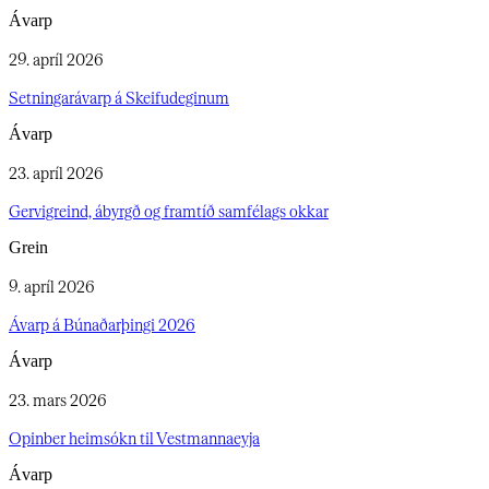
Ávarp
29. apríl 2026
Setningarávarp á Skeifudeginum​​​​‌ ‍ ​‍​‍‌‍ ‌ ​‍‌‍‍‌‌‍‌ ‌‍‍‌‌‍ ‍​‍​‍​ ‍‍​‍​‍‌ ​ ‌‍​‌‌‍ ‍‌‍‍‌‌ ‌​‌ ‍‌​‍ ‍‌‍‍‌‌‍ ​‍​‍​‍ ​​‍​‍‌‍‍​‌ ​‍‌‍‌‌‌‍‌‍​‍​‍​ ‍‍​‍​‍‌‍‍​‌ ‌​‌ ‌​‌ ​​‌ ​ ​‍ ​‍ ‌‍‌‍‌‍ ‌ ​‍‌ ​ ‌‍‌‌‌ ‌​‌‍‍‌​‍ ‌‌‍‍‌‌ ​ ‌‍ ​‌‍​‌‌‍ ‍‌‍‌​‌ ​ ​‍ ‍‌ ‌‍‌‍‌‌‌ ​‍‌‍​ ‌‍‌‌‌‍ ​​‍ ‍‌‍​‌‌ ​​‌ ​​​‍ ‌ ​ ‌ ‌​‌ ‌‌‌‍‌​‌‍‍‌‌‍ ​‍ ‌‍‍‌‌‍ ‍‌ ‌​‌‍‌‌‌‍ ‍‌ ‌​​‍ ‌‍‌‌‌‍‌​‌‍‍‌‌ ‌​​‍ ‌‍ ‌‌‍ ‌‍‌​‌‍‌‌​ ‌‌ ​​‌ ​‍‌‍‌‌‌ ​ ‌‍‌‌‌‍ ‍‌ ‌​‌‍​‌‌ ‌​‌‍‍‌‌‍ ‌‍ ‍​ ‍ ‌‍‍‌‌‍‌​​ ‌‌‍​ ​ ​ ​ ‌‍​ ‌‌​ ​‍​ ​‌​ ‍​‌‍​‌​‍ ‌​ ‌ ​ ​‍​ ​​‌‍‌‌​‍ ‌​ ‌​​ ‌‍​ ‍​‌‍‌‍​‍ ‌‌‍​‍​ ​‌‌‍​‌​ ‌ ​‍ ‌​ ‍‌​ ‌‍​ ​​​ ​ ‌‍​‍​ ‌ ​ ​ ​ ​​​ ​​‌‍‌‌​ ‍‌​ ​ ​ ‍ ‌ ‌​‌ ‍‌‌ ​​‌‍‌‌​ ‌‌ ​ ‌ ​​‌‍‌‌‌‍‌‌‌‍​ ‌‍‍​​ ‍ ‌ ​​‌‍​‌‌ ‌​‌‍‍​​ ‌‌ ‌​‌‍‍‌‌ ‌​‌‍ ​‌‍‌‌​ ‌‍​‍‌‍​‌‌ ​ ‌‍‌‌‌‌‌‌‌ ​‍‌‍ ​​ ‌‌‍‍​‌ ‌​‌ ‌​‌ ​​‌ ​ ​‍‌‌​ ​‍‌​‌‍​‍‌‌​ ​‍‌​‌‍‌‍‌‍‌‍ ‌ ​‍‌ ​ ‌‍‌‌‌ ‌​‌‍‍‌​‍ ‌‌‍‍‌‌ ​ ‌‍ ​‌‍​‌‌‍ ‍‌‍‌​‌ ​ ​‍ ‍‌ ‌‍‌‍‌‌‌ ​‍‌‍​ ‌‍‌‌‌‍ ​​‍ ‍‌‍​‌‌ ​​‌ ​​​‍‌‌​ ​‍‌​‌‍‌ ​ ‌ ‌​‌ ‌‌‌‍‌​‌‍‍‌‌‍ ​‍‌‍‌‍‍‌‌‍‌​​ ‌‌‍​ ​ ​ ​ ‌‍​ ‌‌​ ​‍​ ​‌​ ‍​‌‍​‌​‍ ‌​ ‌ ​ ​‍​ ​​‌‍‌‌​‍ ‌​ ‌​​ ‌‍​ ‍​‌‍‌‍​‍ ‌‌‍​‍​ ​‌‌‍​‌​ ‌ ​‍ ‌​ ‍‌​ ‌‍​ ​​​ ​ ‌‍​‍​ ‌ ​ ​ ​ ​​​ ​​‌‍‌‌​ ‍‌​ ​ ​‍‌‍‌ ‌​‌ ‍‌‌ ​​‌‍‌‌​ ‌‌ ​ ‌ ​​‌‍‌‌‌‍‌‌‌‍​ ‌‍‍​​‍‌‍‌ ​​‌‍​‌‌ ‌​‌‍‍​​ ‌‌ ‌​‌‍‍‌‌ ‌​‌‍ ​‌‍‌‌​‍‌‍‌ ​​‌‍‌‌‌ ​‍‌ ​ ‌ ​​‌‍‌‌‌‍​ ‌ ‌​‌‍‍‌‌ ‌‍‌‍‌‌​ ‌‌ ​​‌ ‌‌‌‍​‍‌‍ ​‌‍‍‌‌ ​ ‌‍‍​‌‍‌‌‌‍‌​​‍​‍‌ ‌
Ávarp
23. apríl 2026
Gervi­greind, á­byrgð og fram­tíð sam­fé­lags okkar​​​​‌ ‍ ​‍​‍‌‍ ‌ ​‍‌‍‍‌‌‍‌ ‌‍‍‌‌‍ ‍​‍​‍​ ‍‍​‍​‍‌ ​ ‌‍​‌‌‍ ‍‌‍‍‌‌ ‌​‌ ‍‌​‍ ‍‌‍‍‌‌‍ ​‍​‍​‍ ​​‍​‍‌‍‍​‌ ​‍‌‍‌‌‌‍‌‍​‍​‍​ ‍‍​‍​‍‌‍‍​‌ ‌​‌ ‌​‌ ​​‌ ​ ​‍ ​‍ ‌‍‌‍‌‍ ‌ ​‍‌ ​ ‌‍‌‌‌ ‌​‌‍‍‌​‍ ‌‌‍‍‌‌ ​ ‌‍ ​‌‍​‌‌‍ ‍‌‍‌​‌ ​ ​‍ ‍‌ ‌‍‌‍‌‌‌ ​‍‌‍​ ‌‍‌‌‌‍ ​​‍ ‍‌‍​‌‌ ​​‌ ​​​‍ ‌ ​ ‌ ‌​‌ ‌‌‌‍‌​‌‍‍‌‌‍ ​‍ ‌‍‍‌‌‍ ‍‌ ‌​‌‍‌‌‌‍ ‍‌ ‌​​‍ ‌‍‌‌‌‍‌​‌‍‍‌‌ ‌​​‍ ‌‍ ‌‌‍ ‌‍‌​‌‍‌‌​ ‌‌ ​​‌ ​‍‌‍‌‌‌ ​ ‌‍‌‌‌‍ ‍‌ ‌​‌‍​‌‌ ‌​‌‍‍‌‌‍ ‌‍ ‍​ ‍ ‌‍‍‌‌‍‌​​ ‌​ ‌​​ ‍‌‌‍‌‍​ ‌‍‌‍​ ​ ​​​ ​ ​ ‌ ​‍ ‌​ ​ ​ ​‍​ ‌‌​ ​​​‍ ‌​ ‌​​ ‍‌​ ‌‍​ ‍‌​‍ ‌‌‍​‌​ ‌ ​ ‍‌​ ​ ​‍ ‌​ ‍​​ ‌​​ ‍​​ ‌‌‌‍​‍​ ‌ ​ ‌​​ ​‌​ ‍‌​ ‍‌‌‍‌‌​ ‌‌​ ‍ ‌ ‌​‌ ‍‌‌ ​​‌‍‌‌​ ‌‌ ​ ‌ ​​‌‍‌‌‌‍‌‌‌‍​ ‌‍‍​​ ‍ ‌ ​​‌‍​‌‌ ‌​‌‍‍​​ ‌‌ ‌​‌‍‍‌‌ ‌​‌‍ ​‌‍‌‌​ ‌‍​‍‌‍​‌‌ ​ ‌‍‌‌‌‌‌‌‌ ​‍‌‍ ​​ ‌‌‍‍​‌ ‌​‌ ‌​‌ ​​‌ ​ ​‍‌‌​ ​‍‌​‌‍​‍‌‌​ ​‍‌​‌‍‌‍‌‍‌‍ ‌ ​‍‌ ​ ‌‍‌‌‌ ‌​‌‍‍‌​‍ ‌‌‍‍‌‌ ​ ‌‍ ​‌‍​‌‌‍ ‍‌‍‌​‌ ​ ​‍ ‍‌ ‌‍‌‍‌‌‌ ​‍‌‍​ ‌‍‌‌‌‍ ​​‍ ‍‌‍​‌‌ ​​‌ ​​​‍‌‌​ ​‍‌​‌‍‌ ​ ‌ ‌​‌ ‌‌‌‍‌​‌‍‍‌‌‍ ​‍‌‍‌‍‍‌‌‍‌​​ ‌​ ‌​​ ‍‌‌‍‌‍​ ‌‍‌‍​ ​ ​​​ ​ ​ ‌ ​‍ ‌​ ​ ​ ​‍​ ‌‌​ ​​​‍ ‌​ ‌​​ ‍‌​ ‌‍​ ‍‌​‍ ‌‌‍​‌​ ‌ ​ ‍‌​ ​ ​‍ ‌​ ‍​​ ‌​​ ‍​​ ‌‌‌‍​‍​ ‌ ​ ‌​​ ​‌​ ‍‌​ ‍‌‌‍‌‌​ ‌‌​‍‌‍‌ ‌​‌ ‍‌‌ ​​‌‍‌‌​ ‌‌ ​ ‌ ​​‌‍‌‌‌‍‌‌‌‍​ ‌‍‍​​‍‌‍‌ ​​‌‍​‌‌ ‌​‌‍‍​​ ‌‌ ‌​‌‍‍‌‌ ‌​‌‍ ​‌‍‌‌​‍‌‍‌ ​​‌‍‌‌‌ ​‍‌ ​ ‌ ​​‌‍‌‌‌‍​ ‌ ‌​‌‍‍‌‌ ‌‍‌‍‌‌​ ‌‌ ​​‌ ‌‌‌‍​‍‌‍ ​‌‍‍‌‌ ​ ‌‍‍​‌‍‌‌‌‍‌​​‍​‍‌ ‌
Grein
9. apríl 2026
Ávarp á Búnaðarþingi 2026​​​​‌ ‍ ​‍​‍‌‍ ‌ ​‍‌‍‍‌‌‍‌ ‌‍‍‌‌‍ ‍​‍​‍​ ‍‍​‍​‍‌ ​ ‌‍​‌‌‍ ‍‌‍‍‌‌ ‌​‌ ‍‌​‍ ‍‌‍‍‌‌‍ ​‍​‍​‍ ​​‍​‍‌‍‍​‌ ​‍‌‍‌‌‌‍‌‍​‍​‍​ ‍‍​‍​‍‌‍‍​‌ ‌​‌ ‌​‌ ​​‌ ​ ​‍ ​‍ ‌‍‌‍‌‍ ‌ ​‍‌ ​ ‌‍‌‌‌ ‌​‌‍‍‌​‍ ‌‌‍‍‌‌ ​ ‌‍ ​‌‍​‌‌‍ ‍‌‍‌​‌ ​ ​‍ ‍‌ ‌‍‌‍‌‌‌ ​‍‌‍​ ‌‍‌‌‌‍ ​​‍ ‍‌‍​‌‌ ​​‌ ​​​‍ ‌ ​ ‌ ‌​‌ ‌‌‌‍‌​‌‍‍‌‌‍ ​‍ ‌‍‍‌‌‍ ‍‌ ‌​‌‍‌‌‌‍ ‍‌ ‌​​‍ ‌‍‌‌‌‍‌​‌‍‍‌‌ ‌​​‍ ‌‍ ‌‌‍ ‌‍‌​‌‍‌‌​ ‌‌ ​​‌ ​‍‌‍‌‌‌ ​ ‌‍‌‌‌‍ ‍‌ ‌​‌‍​‌‌ ‌​‌‍‍‌‌‍ ‌‍ ‍​ ‍ ‌‍‍‌‌‍‌​​ ‌‌‍​‍​ ‌​​ ​‍​ ‍‌‌‍‌​‌‍​‌‌‍​‍​ ​ ​‍ ‌‌‍​‌​ ​​​ ‌‌​ ‌ ​‍ ‌​ ‌​‌‍​ ​ ​‌‌‍‌‌​‍ ‌‌‍​‌​ ​ ​ ‌​​ ‌‍​‍ ‌​ ​ ​ ‍‌‌‍‌‌‌‍‌‍​ ‍​​ ‌ ​ ​‌​ ​​​ ‌ ​ ​‍​ ​​‌‍​ ​ ‍ ‌ ‌​‌ ‍‌‌ ​​‌‍‌‌​ ‌‌ ​ ‌ ​​‌‍‌‌‌‍‌‌‌‍​ ‌‍‍​​ ‍ ‌ ​​‌‍​‌‌ ‌​‌‍‍​​ ‌‌ ‌​‌‍‍‌‌ ‌​‌‍ ​‌‍‌‌​ ‌‍​‍‌‍​‌‌ ​ ‌‍‌‌‌‌‌‌‌ ​‍‌‍ ​​ ‌‌‍‍​‌ ‌​‌ ‌​‌ ​​‌ ​ ​‍‌‌​ ​‍‌​‌‍​‍‌‌​ ​‍‌​‌‍‌‍‌‍‌‍ ‌ ​‍‌ ​ ‌‍‌‌‌ ‌​‌‍‍‌​‍ ‌‌‍‍‌‌ ​ ‌‍ ​‌‍​‌‌‍ ‍‌‍‌​‌ ​ ​‍ ‍‌ ‌‍‌‍‌‌‌ ​‍‌‍​ ‌‍‌‌‌‍ ​​‍ ‍‌‍​‌‌ ​​‌ ​​​‍‌‌​ ​‍‌​‌‍‌ ​ ‌ ‌​‌ ‌‌‌‍‌​‌‍‍‌‌‍ ​‍‌‍‌‍‍‌‌‍‌​​ ‌‌‍​‍​ ‌​​ ​‍​ ‍‌‌‍‌​‌‍​‌‌‍​‍​ ​ ​‍ ‌‌‍​‌​ ​​​ ‌‌​ ‌ ​‍ ‌​ ‌​‌‍​ ​ ​‌‌‍‌‌​‍ ‌‌‍​‌​ ​ ​ ‌​​ ‌‍​‍ ‌​ ​ ​ ‍‌‌‍‌‌‌‍‌‍​ ‍​​ ‌ ​ ​‌​ ​​​ ‌ ​ ​‍​ ​​‌‍​ ​‍‌‍‌ ‌​‌ ‍‌‌ ​​‌‍‌‌​ ‌‌ ​ ‌ ​​‌‍‌‌‌‍‌‌‌‍​ ‌‍‍​​‍‌‍‌ ​​‌‍​‌‌ ‌​‌‍‍​​ ‌‌ ‌​‌‍‍‌‌ ‌​‌‍ ​‌‍‌‌​‍‌‍‌ ​​‌‍‌‌‌ ​‍‌ ​ ‌ ​​‌‍‌‌‌‍​ ‌ ‌​‌‍‍‌‌ ‌‍‌‍‌‌​ ‌‌ ​​‌ ‌‌‌‍​‍‌‍ ​‌‍‍‌‌ ​ ‌‍‍​‌‍‌‌‌‍‌​​‍​‍‌ ‌
Ávarp
23. mars 2026
Opinber heimsókn til Vestmannaeyja​​​​‌ ‍ ​‍​‍‌‍ ‌ ​‍‌‍‍‌‌‍‌ ‌‍‍‌‌‍ ‍​‍​‍​ ‍‍​‍​‍‌ ​ ‌‍​‌‌‍ ‍‌‍‍‌‌ ‌​‌ ‍‌​‍ ‍‌‍‍‌‌‍ ​‍​‍​‍ ​​‍​‍‌‍‍​‌ ​‍‌‍‌‌‌‍‌‍​‍​‍​ ‍‍​‍​‍‌‍‍​‌ ‌​‌ ‌​‌ ​​‌ ​ ​‍ ​‍ ‌‍‌‍‌‍ ‌ ​‍‌ ​ ‌‍‌‌‌ ‌​‌‍‍‌​‍ ‌‌‍‍‌‌ ​ ‌‍ ​‌‍​‌‌‍ ‍‌‍‌​‌ ​ ​‍ ‍‌ ‌‍‌‍‌‌‌ ​‍‌‍​ ‌‍‌‌‌‍ ​​‍ ‍‌‍​‌‌ ​​‌ ​​​‍ ‌ ​ ‌ ‌​‌ ‌‌‌‍‌​‌‍‍‌‌‍ ​‍ ‌‍‍‌‌‍ ‍‌ ‌​‌‍‌‌‌‍ ‍‌ ‌​​‍ ‌‍‌‌‌‍‌​‌‍‍‌‌ ‌​​‍ ‌‍ ‌‌‍ ‌‍‌​‌‍‌‌​ ‌‌ ​​‌ ​‍‌‍‌‌‌ ​ ‌‍‌‌‌‍ ‍‌ ‌​‌‍​‌‌ ‌​‌‍‍‌‌‍ ‌‍ ‍​ ‍ ‌‍‍‌‌‍‌​​ ‌​ ‌‍​ ‌​‌‍‌‍‌‍​‍​ ​ ‌‍‌‍​ ​‍​ ​ ​‍ ‌‌‍​‌​ ​​‌‍‌‌​ ‌‍​‍ ‌​ ‌​‌‍​ ​ ‌​​ ​‍​‍ ‌​ ‍‌​ ​‍​ ‌‌​ ​‍​‍ ‌‌‍​ ‌‍‌‌​ ‌ ​ ‌‌​ ‍​​ ‌​​ ‍​‌‍​‍​ ‍‌​ ‌‌​ ‌ ‌‍‌​​ ‍ ‌ ‌​‌ ‍‌‌ ​​‌‍‌‌​ ‌‌ ​ ‌ ​​‌‍‌‌‌‍‌‌‌‍​ ‌‍‍​​ ‍ ‌ ​​‌‍​‌‌ ‌​‌‍‍​​ ‌‌ ‌​‌‍‍‌‌ ‌​‌‍ ​‌‍‌‌​ ‌‍​‍‌‍​‌‌ ​ ‌‍‌‌‌‌‌‌‌ ​‍‌‍ ​​ ‌‌‍‍​‌ ‌​‌ ‌​‌ ​​‌ ​ ​‍‌‌​ ​‍‌​‌‍​‍‌‌​ ​‍‌​‌‍‌‍‌‍‌‍ ‌ ​‍‌ ​ ‌‍‌‌‌ ‌​‌‍‍‌​‍ ‌‌‍‍‌‌ ​ ‌‍ ​‌‍​‌‌‍ ‍‌‍‌​‌ ​ ​‍ ‍‌ ‌‍‌‍‌‌‌ ​‍‌‍​ ‌‍‌‌‌‍ ​​‍ ‍‌‍​‌‌ ​​‌ ​​​‍‌‌​ ​‍‌​‌‍‌ ​ ‌ ‌​‌ ‌‌‌‍‌​‌‍‍‌‌‍ ​‍‌‍‌‍‍‌‌‍‌​​ ‌​ ‌‍​ ‌​‌‍‌‍‌‍​‍​ ​ ‌‍‌‍​ ​‍​ ​ ​‍ ‌‌‍​‌​ ​​‌‍‌‌​ ‌‍​‍ ‌​ ‌​‌‍​ ​ ‌​​ ​‍​‍ ‌​ ‍‌​ ​‍​ ‌‌​ ​‍​‍ ‌‌‍​ ‌‍‌‌​ ‌ ​ ‌‌​ ‍​​ ‌​​ ‍​‌‍​‍​ ‍‌​ ‌‌​ ‌ ‌‍‌​​‍‌‍‌ ‌​‌ ‍‌‌ ​​‌‍‌‌​ ‌‌ ​ ‌ ​​‌‍‌‌‌‍‌‌‌‍​ ‌‍‍​​‍‌‍‌ ​​‌‍​‌‌ ‌​‌‍‍​​ ‌‌ ‌​‌‍‍‌‌ ‌​‌‍ ​‌‍‌‌​‍‌‍‌ ​​‌‍‌‌‌ ​‍‌ ​ ‌ ​​‌‍‌‌‌‍​ ‌ ‌​‌‍‍‌‌ ‌‍‌‍‌‌​ ‌‌ ​​‌ ‌‌‌‍​‍‌‍ ​‌‍‍‌‌ ​ ‌‍‍​‌‍‌‌‌‍‌​​‍​‍‌ ‌
Ávarp