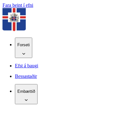
Fara beint í efni
Forseti
Efst á baugi
Bessastaðir
Embættið
IS
EN