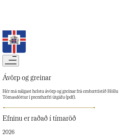
Leita
Ávörp og greinar ​​​​‌ ‍ ​‍​‍‌‍ ‌ ​‍‌‍‍‌‌‍‌ ‌‍‍‌‌‍ ‍​‍​‍​ ‍‍​‍​‍‌ ​ ‌‍​‌‌‍ ‍‌‍‍‌‌ ‌​‌ ‍‌​‍ ‍‌‍‍‌‌‍ ​‍​‍​‍ ​​‍​‍‌‍‍​‌ ​‍‌‍‌‌‌‍‌‍​‍​‍​ ‍‍​‍​‍‌‍‍​‌ ‌​‌ ‌​‌ ​​‌ ​ ​‍ ​‍ ‌‍‌‍‌‍ ‌ ​‍‌ ​ ‌‍‌‌‌ ‌​‌‍‍‌​‍ ‌‌‍‍‌‌ ​ ‌‍ ​‌‍​‌‌‍ ‍‌‍‌​‌ ​ ​‍ ‍‌ ‌‍‌‍‌‌‌ ​‍‌‍​ ‌‍‌‌‌‍ ​​‍ ‍‌‍​‌‌ ​​‌ ​​​‍ ‌ ​ ‌ ‌​‌ ‌‌‌‍‌​‌‍‍‌‌‍ ​‍ ‌‍‍‌‌‍ ‍‌ ‌​‌‍‌‌‌‍ ‍‌ ‌​​‍ ‌‍‌‌‌‍‌​‌‍‍‌‌ ‌​​‍ ‌‍ ‌‌‍ ‌‍‌​‌‍‌‌​ ‌‌ ​​‌ ​‍‌‍‌‌‌ ​ ‌‍‌‌‌‍ ‍‌ ‌​‌‍​‌‌ ‌​‌‍‍‌‌‍ ‌‍ ‍​ ‍ ‌‍‍‌‌‍‌​​ ‌‌‍​‌‌‍​‍​ ‌‍​ ‌‌​ ​‌​ ‌​​ ‌‌​ ​​​‍ ‌​ ​ ​ ‌‌‌‍‌​‌‍‌‍​‍ ‌​ ‌​‌‍‌‍​ ​‍​ ‌‍​‍ ‌​ ‍​‌‍​ ‌‍​‍​ ​‍​‍ ‌‌‍​‍​ ‌ ‌‍​‍​ ‌‍‌‍​ ‌‍​‍‌‍​‍​ ‌‍‌‍​‌​ ‍​​ ‌​‌‍‌‍​ ‍ ‌ ‌​‌ ‍‌‌ ​​‌‍‌‌​ ‌‌ ​​‌‍​‌‌‍‌ ‌‍‌‌​ ‍ ‌ ​​‌‍​‌‌ ‌​‌‍‍​​ ‌‌ ​​‌‍​‌‌‍‌ ‌‍‌‌‌​​‍‌ ‌‌‌‍‍‌‌‍ ​‌‍‌​‌‍‌‌‌ ​‍​‍‌‌​ ‌‌‌​​‍‌‌ ‌‍‍ ‌‍‌‌‌ ‍‌​‍‌‌​ ​ ‌​‌​​‍‌‌​ ​ ‌​‌​​‍‌‌​ ​‍​ ​‍‌‍‌‍​ ​ ​ ‌​​ ​ ​ ‌‌​ ​ ​ ​‌​ ‍​​ ​‌‌‍​‍​ ‍​​ ‌ ​‍‌‌​ ​‍​ ​‍​‍‌‌​ ‌‌‌​‌​​‍ ‍‌ ‌​‌‍‍‌‌ ‌​‌‍ ​‌‍‌‌​ ‌‍​‍‌‍​‌‌ ​ ‌‍‌‌‌‌‌‌‌ ​‍‌‍ ​​ ‌‌‍‍​‌ ‌​‌ ‌​‌ ​​‌ ​ ​‍‌‌​ ​‍‌​‌‍​‍‌‌​ ​‍‌​‌‍‌‍‌‍‌‍ ‌ ​‍‌ ​ ‌‍‌‌‌ ‌​‌‍‍‌​‍ ‌‌‍‍‌‌ ​ ‌‍ ​‌‍​‌‌‍ ‍‌‍‌​‌ ​ ​‍ ‍‌ ‌‍‌‍‌‌‌ ​‍‌‍​ ‌‍‌‌‌‍ ​​‍ ‍‌‍​‌‌ ​​‌ ​​​‍‌‌​ ​‍‌​‌‍‌ ​ ‌ ‌​‌ ‌‌‌‍‌​‌‍‍‌‌‍ ​‍‌‍‌‍‍‌‌‍‌​​ ‌‌‍​‌‌‍​‍​ ‌‍​ ‌‌​ ​‌​ ‌​​ ‌‌​ ​​​‍ ‌​ ​ ​ ‌‌‌‍‌​‌‍‌‍​‍ ‌​ ‌​‌‍‌‍​ ​‍​ ‌‍​‍ ‌​ ‍​‌‍​ ‌‍​‍​ ​‍​‍ ‌‌‍​‍​ ‌ ‌‍​‍​ ‌‍‌‍​ ‌‍​‍‌‍​‍​ ‌‍‌‍​‌​ ‍​​ ‌​‌‍‌‍​‍‌‍‌ ‌​‌ ‍‌‌ ​​‌‍‌‌​ ‌‌ ​​‌‍​‌‌‍‌ ‌‍‌‌​‍‌‍‌ ​​‌‍​‌‌ ‌​‌‍‍​​ ‌‌ ​​‌‍​‌‌‍‌ ‌‍‌‌‌​​‍‌ ‌‌‌‍‍‌‌‍ ​‌‍‌​‌‍‌‌‌ ​‍​‍‌‌​ ‌‌‌​​‍‌‌ ‌‍‍ ‌‍‌‌‌ ‍‌​‍‌‌​ ​ ‌​‌​​‍‌‌​ ​ ‌​‌​​‍‌‌​ ​‍​ ​‍‌‍‌‍​ ​ ​ ‌​​ ​ ​ ‌‌​ ​ ​ ​‌​ ‍​​ ​‌‌‍​‍​ ‍​​ ‌ ​‍‌‌​ ​‍​ ​‍​‍‌‌​ ‌‌‌​‌​​‍ ‍‌ ‌​‌‍‍‌‌ ‌​‌‍ ​‌‍‌‌​‍‌‍‌ ​​‌‍‌‌‌ ​‍‌ ​ ‌ ​​‌‍‌‌‌‍​ ‌ ‌​‌‍‍‌‌ ‌‍‌‍‌‌​ ‌‌ ​​‌ ‌‌‌‍​‍‌‍ ​‌‍‍‌‌ ​ ‌‍‍​‌‍‌‌‌‍‌​​‍​‍‌ ‌
Hér má nálgast helstu ávörp og greinar frá embættistíð Höllu
Tómasdóttur í prenthæfri útgáfu (pdf).​​​​‌ ‍ ​‍​‍‌‍ ‌ ​‍‌‍‍‌‌‍‌ ‌‍‍‌‌‍ ‍​‍​‍​ ‍‍​‍​‍‌ ​ ‌‍​‌‌‍ ‍‌‍‍‌‌ ‌​‌ ‍‌​‍ ‍‌‍‍‌‌‍ ​‍​‍​‍ ​​‍​‍‌‍‍​‌ ​‍‌‍‌‌‌‍‌‍​‍​‍​ ‍‍​‍​‍‌‍‍​‌ ‌​‌ ‌​‌ ​​‌ ​ ​‍ ​‍ ‌‍‌‍‌‍ ‌ ​‍‌ ​ ‌‍‌‌‌ ‌​‌‍‍‌​‍ ‌‌‍‍‌‌ ​ ‌‍ ​‌‍​‌‌‍ ‍‌‍‌​‌ ​ ​‍ ‍‌ ‌‍‌‍‌‌‌ ​‍‌‍​ ‌‍‌‌‌‍ ​​‍ ‍‌‍​‌‌ ​​‌ ​​​‍ ‌ ​ ‌ ‌​‌ ‌‌‌‍‌​‌‍‍‌‌‍ ​‍ ‌‍‍‌‌‍ ‍‌ ‌​‌‍‌‌‌‍ ‍‌ ‌​​‍ ‌‍‌‌‌‍‌​‌‍‍‌‌ ‌​​‍ ‌‍ ‌‌‍ ‌‍‌​‌‍‌‌​ ‌‌ ​​‌ ​‍‌‍‌‌‌ ​ ‌‍‌‌‌‍ ‍‌ ‌​‌‍​‌‌ ‌​‌‍‍‌‌‍ ‌‍ ‍​ ‍ ‌‍‍‌‌‍‌​​ ‌‌‍​‌‌‍​‍​ ‌‍​ ‌‌​ ​‌​ ‌​​ ‌‌​ ​​​‍ ‌​ ​ ​ ‌‌‌‍‌​‌‍‌‍​‍ ‌​ ‌​‌‍‌‍​ ​‍​ ‌‍​‍ ‌​ ‍​‌‍​ ‌‍​‍​ ​‍​‍ ‌‌‍​‍​ ‌ ‌‍​‍​ ‌‍‌‍​ ‌‍​‍‌‍​‍​ ‌‍‌‍​‌​ ‍​​ ‌​‌‍‌‍​ ‍ ‌ ‌​‌ ‍‌‌ ​​‌‍‌‌​ ‌‌ ​​‌‍​‌‌‍‌ ‌‍‌‌​ ‍ ‌ ​​‌‍​‌‌ ‌​‌‍‍​​ ‌‌ ​​‌‍​‌‌‍‌ ‌‍‌‌‌​​‍‌ ‌‌‌‍‍‌‌‍ ​‌‍‌​‌‍‌‌‌ ​‍​‍‌‌​ ‌‌‌​​‍‌‌ ‌‍‍ ‌‍‌‌‌ ‍‌​‍‌‌​ ​ ‌​‌​​‍‌‌​ ​ ‌​‌​​‍‌‌​ ​‍​ ​‍‌‍‌‍​ ​ ​ ‌​​ ​ ​ ‌‌​ ​ ​ ​‌​ ‍​​ ​‌‌‍​‍​ ‍​​ ‌ ​‍‌‌​ ​‍​ ​‍​‍‌‌​ ‌‌‌​‌​​‍ ‍‌ ‌​‌‍‌‌‌ ‍​‌ ‌​​ ‌‍​‍‌‍​‌‌ ​ ‌‍‌‌‌‌‌‌‌ ​‍‌‍ ​​ ‌‌‍‍​‌ ‌​‌ ‌​‌ ​​‌ ​ ​‍‌‌​ ​‍‌​‌‍​‍‌‌​ ​‍‌​‌‍‌‍‌‍‌‍ ‌ ​‍‌ ​ ‌‍‌‌‌ ‌​‌‍‍‌​‍ ‌‌‍‍‌‌ ​ ‌‍ ​‌‍​‌‌‍ ‍‌‍‌​‌ ​ ​‍ ‍‌ ‌‍‌‍‌‌‌ ​‍‌‍​ ‌‍‌‌‌‍ ​​‍ ‍‌‍​‌‌ ​​‌ ​​​‍‌‌​ ​‍‌​‌‍‌ ​ ‌ ‌​‌ ‌‌‌‍‌​‌‍‍‌‌‍ ​‍‌‍‌‍‍‌‌‍‌​​ ‌‌‍​‌‌‍​‍​ ‌‍​ ‌‌​ ​‌​ ‌​​ ‌‌​ ​​​‍ ‌​ ​ ​ ‌‌‌‍‌​‌‍‌‍​‍ ‌​ ‌​‌‍‌‍​ ​‍​ ‌‍​‍ ‌​ ‍​‌‍​ ‌‍​‍​ ​‍​‍ ‌‌‍​‍​ ‌ ‌‍​‍​ ‌‍‌‍​ ‌‍​‍‌‍​‍​ ‌‍‌‍​‌​ ‍​​ ‌​‌‍‌‍​‍‌‍‌ ‌​‌ ‍‌‌ ​​‌‍‌‌​ ‌‌ ​​‌‍​‌‌‍‌ ‌‍‌‌​‍‌‍‌ ​​‌‍​‌‌ ‌​‌‍‍​​ ‌‌ ​​‌‍​‌‌‍‌ ‌‍‌‌‌​​‍‌ ‌‌‌‍‍‌‌‍ ​‌‍‌​‌‍‌‌‌ ​‍​‍‌‌​ ‌‌‌​​‍‌‌ ‌‍‍ ‌‍‌‌‌ ‍‌​‍‌‌​ ​ ‌​‌​​‍‌‌​ ​ ‌​‌​​‍‌‌​ ​‍​ ​‍‌‍‌‍​ ​ ​ ‌​​ ​ ​ ‌‌​ ​ ​ ​‌​ ‍​​ ​‌‌‍​‍​ ‍​​ ‌ ​‍‌‌​ ​‍​ ​‍​‍‌‌​ ‌‌‌​‌​​‍ ‍‌ ‌​‌‍‌‌‌ ‍​‌ ‌​​‍‌‍‌ ​​‌‍‌‌‌ ​‍‌ ​ ‌ ​​‌‍‌‌‌‍​ ‌ ‌​‌‍‍‌‌ ‌‍‌‍‌‌​ ‌‌ ​​‌ ‌‌‌‍​‍‌‍ ​‌‍‍‌‌ ​ ‌‍‍​‌‍‌‌‌‍‌​​‍​‍‌ ‌
Efninu er raðað í tímaröð​​​​‌ ‍ ​‍​‍‌‍ ‌ ​‍‌‍‍‌‌‍‌ ‌‍‍‌‌‍ ‍​‍​‍​ ‍‍​‍​‍‌ ​ ‌‍​‌‌‍ ‍‌‍‍‌‌ ‌​‌ ‍‌​‍ ‍‌‍‍‌‌‍ ​‍​‍​‍ ​​‍​‍‌‍‍​‌ ​‍‌‍‌‌‌‍‌‍​‍​‍​ ‍‍​‍​‍‌‍‍​‌ ‌​‌ ‌​‌ ​​‌ ​ ​‍ ​‍ ‌‍‌‍‌‍ ‌ ​‍‌ ​ ‌‍‌‌‌ ‌​‌‍‍‌​‍ ‌‌‍‍‌‌ ​ ‌‍ ​‌‍​‌‌‍ ‍‌‍‌​‌ ​ ​‍ ‍‌ ‌‍‌‍‌‌‌ ​‍‌‍​ ‌‍‌‌‌‍ ​​‍ ‍‌‍​‌‌ ​​‌ ​​​‍ ‌ ​ ‌ ‌​‌ ‌‌‌‍‌​‌‍‍‌‌‍ ​‍ ‌‍‍‌‌‍ ‍‌ ‌​‌‍‌‌‌‍ ‍‌ ‌​​‍ ‌‍‌‌‌‍‌​‌‍‍‌‌ ‌​​‍ ‌‍ ‌‌‍ ‌‍‌​‌‍‌‌​ ‌‌ ​​‌ ​‍‌‍‌‌‌ ​ ‌‍‌‌‌‍ ‍‌ ‌​‌‍​‌‌ ‌​‌‍‍‌‌‍ ‌‍ ‍​ ‍ ‌‍‍‌‌‍‌​​ ‌‌‍​‌‌‍​‍​ ‌‍​ ‌‌​ ​‌​ ‌​​ ‌‌​ ​​​‍ ‌​ ​ ​ ‌‌‌‍‌​‌‍‌‍​‍ ‌​ ‌​‌‍‌‍​ ​‍​ ‌‍​‍ ‌​ ‍​‌‍​ ‌‍​‍​ ​‍​‍ ‌‌‍​‍​ ‌ ‌‍​‍​ ‌‍‌‍​ ‌‍​‍‌‍​‍​ ‌‍‌‍​‌​ ‍​​ ‌​‌‍‌‍​ ‍ ‌ ‌​‌ ‍‌‌ ​​‌‍‌‌​ ‌‌ ​​‌‍​‌‌‍‌ ‌‍‌‌​ ‍ ‌ ​​‌‍​‌‌ ‌​‌‍‍​​ ‌‌ ​​‌‍​‌‌‍‌ ‌‍‌‌‌​​‍‌ ‌‌‌‍‍‌‌‍ ​‌‍‌​‌‍‌‌‌ ​‍​‍‌‌​ ‌‌‌​​‍‌‌ ‌‍‍ ‌‍‌‌‌ ‍‌​‍‌‌​ ​ ‌​‌​​‍‌‌​ ​ ‌​‌​​‍‌‌​ ​‍​ ​‍‌‍​‌​ ‍‌​ ​​‌‍​ ‌‍​‍​ ‌​​ ‌ ​ ‌‌​ ​‍​ ‌‍‌‍‌​​ ‌​​‍‌‌​ ​‍​ ​‍​‍‌‌​ ‌‌‌​‌​​‍ ‍‌‍‍​‌‍‌‌‌‍​‌‌‍‌​‌‍‍‌‌‍ ‍‌‍‌ ​ ‌‍​‍‌‍​‌‌ ​ ‌‍‌‌‌‌‌‌‌ ​‍‌‍ ​​ ‌‌‍‍​‌ ‌​‌ ‌​‌ ​​‌ ​ ​‍‌‌​ ​‍‌​‌‍​‍‌‌​ ​‍‌​‌‍‌‍‌‍‌‍ ‌ ​‍‌ ​ ‌‍‌‌‌ ‌​‌‍‍‌​‍ ‌‌‍‍‌‌ ​ ‌‍ ​‌‍​‌‌‍ ‍‌‍‌​‌ ​ ​‍ ‍‌ ‌‍‌‍‌‌‌ ​‍‌‍​ ‌‍‌‌‌‍ ​​‍ ‍‌‍​‌‌ ​​‌ ​​​‍‌‌​ ​‍‌​‌‍‌ ​ ‌ ‌​‌ ‌‌‌‍‌​‌‍‍‌‌‍ ​‍‌‍‌‍‍‌‌‍‌​​ ‌‌‍​‌‌‍​‍​ ‌‍​ ‌‌​ ​‌​ ‌​​ ‌‌​ ​​​‍ ‌​ ​ ​ ‌‌‌‍‌​‌‍‌‍​‍ ‌​ ‌​‌‍‌‍​ ​‍​ ‌‍​‍ ‌​ ‍​‌‍​ ‌‍​‍​ ​‍​‍ ‌‌‍​‍​ ‌ ‌‍​‍​ ‌‍‌‍​ ‌‍​‍‌‍​‍​ ‌‍‌‍​‌​ ‍​​ ‌​‌‍‌‍​‍‌‍‌ ‌​‌ ‍‌‌ ​​‌‍‌‌​ ‌‌ ​​‌‍​‌‌‍‌ ‌‍‌‌​‍‌‍‌ ​​‌‍​‌‌ ‌​‌‍‍​​ ‌‌ ​​‌‍​‌‌‍‌ ‌‍‌‌‌​​‍‌ ‌‌‌‍‍‌‌‍ ​‌‍‌​‌‍‌‌‌ ​‍​‍‌‌​ ‌‌‌​​‍‌‌ ‌‍‍ ‌‍‌‌‌ ‍‌​‍‌‌​ ​ ‌​‌​​‍‌‌​ ​ ‌​‌​​‍‌‌​ ​‍​ ​‍‌‍​‌​ ‍‌​ ​​‌‍​ ‌‍​‍​ ‌​​ ‌ ​ ‌‌​ ​‍​ ‌‍‌‍‌​​ ‌​​‍‌‌​ ​‍​ ​‍​‍‌‌​ ‌‌‌​‌​​‍ ‍‌‍‍​‌‍‌‌‌‍​‌‌‍‌​‌‍‍‌‌‍ ‍‌‍‌ ​‍‌‍‌ ​​‌‍‌‌‌ ​‍‌ ​ ‌ ​​‌‍‌‌‌‍​ ‌ ‌​‌‍‍‌‌ ‌‍‌‍‌‌​ ‌‌ ​​‌ ‌‌‌‍​‍‌‍ ​‌‍‍‌‌ ​ ‌‍‍​‌‍‌‌‌‍‌​​‍​‍‌ ‌
2026