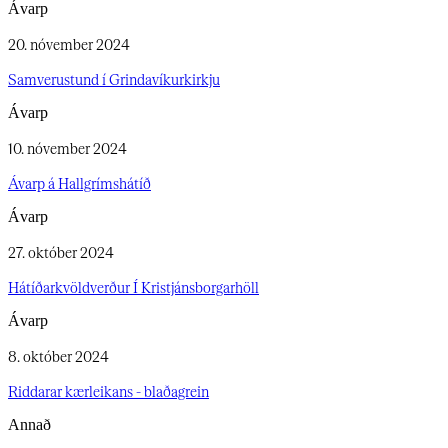
Ávarp
20. nóvember 2024
Samverustund í Grindavíkurkirkju​​​​‌ ‍ ​‍​‍‌‍ ‌ ​‍‌‍‍‌‌‍‌ ‌‍‍‌‌‍ ‍​‍​‍​ ‍‍​‍​‍‌ ​ ‌‍​‌‌‍ ‍‌‍‍‌‌ ‌​‌ ‍‌​‍ ‍‌‍‍‌‌‍ ​‍​‍​‍ ​​‍​‍‌‍‍​‌ ​‍‌‍‌‌‌‍‌‍​‍​‍​ ‍‍​‍​‍‌‍‍​‌ ‌​‌ ‌​‌ ​​‌ ​ ​‍ ​‍ ‌‍‌‍‌‍ ‌ ​‍‌ ​ ‌‍‌‌‌ ‌​‌‍‍‌​‍ ‌‌‍‍‌‌ ​ ‌‍ ​‌‍​‌‌‍ ‍‌‍‌​‌ ​ ​‍ ‍‌ ‌‍‌‍‌‌‌ ​‍‌‍​ ‌‍‌‌‌‍ ​​‍ ‍‌‍​‌‌ ​​‌ ​​​‍ ‌ ​ ‌ ‌​‌ ‌‌‌‍‌​‌‍‍‌‌‍ ​‍ ‌‍‍‌‌‍ ‍‌ ‌​‌‍‌‌‌‍ ‍‌ ‌​​‍ ‌‍‌‌‌‍‌​‌‍‍‌‌ ‌​​‍ ‌‍ ‌‌‍ ‌‍‌​‌‍‌‌​ ‌‌ ​​‌ ​‍‌‍‌‌‌ ​ ‌‍‌‌‌‍ ‍‌ ‌​‌‍​‌‌ ‌​‌‍‍‌‌‍ ‌‍ ‍​ ‍ ‌‍‍‌‌‍‌​​ ‌‌‍​‌​ ​‌‌‍‌‍​ ​​‌‍​‍​ ‌ ​ ​​​ ​‍​‍ ‌‌‍​ ‌‍‌‍‌‍‌‍​ ‌‌​‍ ‌​ ‌​‌‍​ ​ ​‍​ ‌ ​‍ ‌‌‍​‍​ ‍​‌‍‌​​ ‌​​‍ ‌​ ‌‍​ ‌‌‌‍‌‍​ ‌‍​ ‌‍​ ‍‌​ ​ ​ ‌​​ ‍‌‌‍‌‍​ ‍​​ ​​​ ‍ ‌ ‌​‌ ‍‌‌ ​​‌‍‌‌​ ‌‌ ​ ‌ ​​‌‍‌‌‌‍‌‌‌‍​ ‌‍‍​​ ‍ ‌ ​​‌‍​‌‌ ‌​‌‍‍​​ ‌‌ ‌​‌‍‍‌‌ ‌​‌‍ ​‌‍‌‌​ ‌‍​‍‌‍​‌‌ ​ ‌‍‌‌‌‌‌‌‌ ​‍‌‍ ​​ ‌‌‍‍​‌ ‌​‌ ‌​‌ ​​‌ ​ ​‍‌‌​ ​‍‌​‌‍​‍‌‌​ ​‍‌​‌‍‌‍‌‍‌‍ ‌ ​‍‌ ​ ‌‍‌‌‌ ‌​‌‍‍‌​‍ ‌‌‍‍‌‌ ​ ‌‍ ​‌‍​‌‌‍ ‍‌‍‌​‌ ​ ​‍ ‍‌ ‌‍‌‍‌‌‌ ​‍‌‍​ ‌‍‌‌‌‍ ​​‍ ‍‌‍​‌‌ ​​‌ ​​​‍‌‌​ ​‍‌​‌‍‌ ​ ‌ ‌​‌ ‌‌‌‍‌​‌‍‍‌‌‍ ​‍‌‍‌‍‍‌‌‍‌​​ ‌‌‍​‌​ ​‌‌‍‌‍​ ​​‌‍​‍​ ‌ ​ ​​​ ​‍​‍ ‌‌‍​ ‌‍‌‍‌‍‌‍​ ‌‌​‍ ‌​ ‌​‌‍​ ​ ​‍​ ‌ ​‍ ‌‌‍​‍​ ‍​‌‍‌​​ ‌​​‍ ‌​ ‌‍​ ‌‌‌‍‌‍​ ‌‍​ ‌‍​ ‍‌​ ​ ​ ‌​​ ‍‌‌‍‌‍​ ‍​​ ​​​‍‌‍‌ ‌​‌ ‍‌‌ ​​‌‍‌‌​ ‌‌ ​ ‌ ​​‌‍‌‌‌‍‌‌‌‍​ ‌‍‍​​‍‌‍‌ ​​‌‍​‌‌ ‌​‌‍‍​​ ‌‌ ‌​‌‍‍‌‌ ‌​‌‍ ​‌‍‌‌​‍‌‍‌ ​​‌‍‌‌‌ ​‍‌ ​ ‌ ​​‌‍‌‌‌‍​ ‌ ‌​‌‍‍‌‌ ‌‍‌‍‌‌​ ‌‌ ​​‌ ‌‌‌‍​‍‌‍ ​‌‍‍‌‌ ​ ‌‍‍​‌‍‌‌‌‍‌​​‍​‍‌ ‌
Ávarp
10. nóvember 2024
Ávarp á Hallgrímshátíð​​​​‌ ‍ ​‍​‍‌‍ ‌ ​‍‌‍‍‌‌‍‌ ‌‍‍‌‌‍ ‍​‍​‍​ ‍‍​‍​‍‌ ​ ‌‍​‌‌‍ ‍‌‍‍‌‌ ‌​‌ ‍‌​‍ ‍‌‍‍‌‌‍ ​‍​‍​‍ ​​‍​‍‌‍‍​‌ ​‍‌‍‌‌‌‍‌‍​‍​‍​ ‍‍​‍​‍‌‍‍​‌ ‌​‌ ‌​‌ ​​‌ ​ ​‍ ​‍ ‌‍‌‍‌‍ ‌ ​‍‌ ​ ‌‍‌‌‌ ‌​‌‍‍‌​‍ ‌‌‍‍‌‌ ​ ‌‍ ​‌‍​‌‌‍ ‍‌‍‌​‌ ​ ​‍ ‍‌ ‌‍‌‍‌‌‌ ​‍‌‍​ ‌‍‌‌‌‍ ​​‍ ‍‌‍​‌‌ ​​‌ ​​​‍ ‌ ​ ‌ ‌​‌ ‌‌‌‍‌​‌‍‍‌‌‍ ​‍ ‌‍‍‌‌‍ ‍‌ ‌​‌‍‌‌‌‍ ‍‌ ‌​​‍ ‌‍‌‌‌‍‌​‌‍‍‌‌ ‌​​‍ ‌‍ ‌‌‍ ‌‍‌​‌‍‌‌​ ‌‌ ​​‌ ​‍‌‍‌‌‌ ​ ‌‍‌‌‌‍ ‍‌ ‌​‌‍​‌‌ ‌​‌‍‍‌‌‍ ‌‍ ‍​ ‍ ‌‍‍‌‌‍‌​​ ‌​ ‌​‌‍‌‍​ ‌‌​ ‍​‌‍​‌‌‍​ ‌‍‌​‌‍​‍​‍ ‌‌‍‌‍​ ‌​‌‍‌​​ ‍​​‍ ‌​ ‌​‌‍​‍​ ‌‍​ ​‌​‍ ‌​ ‍​‌‍​ ‌‍‌‌​ ‍‌​‍ ‌‌‍​‍‌‍‌‌‌‍​‍​ ‌​‌‍‌‍‌‍​‍‌‍‌​​ ‌​‌‍‌‍​ ‍‌‌‍​ ‌‍​ ​ ‍ ‌ ‌​‌ ‍‌‌ ​​‌‍‌‌​ ‌‌ ​ ‌ ​​‌‍‌‌‌‍‌‌‌‍​ ‌‍‍​​ ‍ ‌ ​​‌‍​‌‌ ‌​‌‍‍​​ ‌‌ ‌​‌‍‍‌‌ ‌​‌‍ ​‌‍‌‌​ ‌‍​‍‌‍​‌‌ ​ ‌‍‌‌‌‌‌‌‌ ​‍‌‍ ​​ ‌‌‍‍​‌ ‌​‌ ‌​‌ ​​‌ ​ ​‍‌‌​ ​‍‌​‌‍​‍‌‌​ ​‍‌​‌‍‌‍‌‍‌‍ ‌ ​‍‌ ​ ‌‍‌‌‌ ‌​‌‍‍‌​‍ ‌‌‍‍‌‌ ​ ‌‍ ​‌‍​‌‌‍ ‍‌‍‌​‌ ​ ​‍ ‍‌ ‌‍‌‍‌‌‌ ​‍‌‍​ ‌‍‌‌‌‍ ​​‍ ‍‌‍​‌‌ ​​‌ ​​​‍‌‌​ ​‍‌​‌‍‌ ​ ‌ ‌​‌ ‌‌‌‍‌​‌‍‍‌‌‍ ​‍‌‍‌‍‍‌‌‍‌​​ ‌​ ‌​‌‍‌‍​ ‌‌​ ‍​‌‍​‌‌‍​ ‌‍‌​‌‍​‍​‍ ‌‌‍‌‍​ ‌​‌‍‌​​ ‍​​‍ ‌​ ‌​‌‍​‍​ ‌‍​ ​‌​‍ ‌​ ‍​‌‍​ ‌‍‌‌​ ‍‌​‍ ‌‌‍​‍‌‍‌‌‌‍​‍​ ‌​‌‍‌‍‌‍​‍‌‍‌​​ ‌​‌‍‌‍​ ‍‌‌‍​ ‌‍​ ​‍‌‍‌ ‌​‌ ‍‌‌ ​​‌‍‌‌​ ‌‌ ​ ‌ ​​‌‍‌‌‌‍‌‌‌‍​ ‌‍‍​​‍‌‍‌ ​​‌‍​‌‌ ‌​‌‍‍​​ ‌‌ ‌​‌‍‍‌‌ ‌​‌‍ ​‌‍‌‌​‍‌‍‌ ​​‌‍‌‌‌ ​‍‌ ​ ‌ ​​‌‍‌‌‌‍​ ‌ ‌​‌‍‍‌‌ ‌‍‌‍‌‌​ ‌‌ ​​‌ ‌‌‌‍​‍‌‍ ​‌‍‍‌‌ ​ ‌‍‍​‌‍‌‌‌‍‌​​‍​‍‌ ‌
Ávarp
27. október 2024
Hátíðarkvöldverður Í Kristjánsborgarhöll​​​​‌ ‍ ​‍​‍‌‍ ‌ ​‍‌‍‍‌‌‍‌ ‌‍‍‌‌‍ ‍​‍​‍​ ‍‍​‍​‍‌ ​ ‌‍​‌‌‍ ‍‌‍‍‌‌ ‌​‌ ‍‌​‍ ‍‌‍‍‌‌‍ ​‍​‍​‍ ​​‍​‍‌‍‍​‌ ​‍‌‍‌‌‌‍‌‍​‍​‍​ ‍‍​‍​‍‌‍‍​‌ ‌​‌ ‌​‌ ​​‌ ​ ​‍ ​‍ ‌‍‌‍‌‍ ‌ ​‍‌ ​ ‌‍‌‌‌ ‌​‌‍‍‌​‍ ‌‌‍‍‌‌ ​ ‌‍ ​‌‍​‌‌‍ ‍‌‍‌​‌ ​ ​‍ ‍‌ ‌‍‌‍‌‌‌ ​‍‌‍​ ‌‍‌‌‌‍ ​​‍ ‍‌‍​‌‌ ​​‌ ​​​‍ ‌ ​ ‌ ‌​‌ ‌‌‌‍‌​‌‍‍‌‌‍ ​‍ ‌‍‍‌‌‍ ‍‌ ‌​‌‍‌‌‌‍ ‍‌ ‌​​‍ ‌‍‌‌‌‍‌​‌‍‍‌‌ ‌​​‍ ‌‍ ‌‌‍ ‌‍‌​‌‍‌‌​ ‌‌ ​​‌ ​‍‌‍‌‌‌ ​ ‌‍‌‌‌‍ ‍‌ ‌​‌‍​‌‌ ‌​‌‍‍‌‌‍ ‌‍ ‍​ ‍ ‌‍‍‌‌‍‌​​ ‌‌‍​‌‌‍‌‌​ ​‌​ ‌ ​ ‌‌‌‍​‍​ ​‍‌‍‌​​‍ ‌‌‍​‍‌‍​‌​ ​​​ ‍​​‍ ‌​ ‌​‌‍‌‍‌‍‌​​ ‌ ​‍ ‌​ ‍‌‌‍​ ​ ‌​​ ​​​‍ ‌‌‍‌‍​ ‍‌​ ‍​​ ​‌​ ​​​ ‌‍‌‍‌‍​ ‌​‌‍​‌​ ‍​‌‍‌‍​ ​‌​ ‍ ‌ ‌​‌ ‍‌‌ ​​‌‍‌‌​ ‌‌ ​ ‌ ​​‌‍‌‌‌‍‌‌‌‍​ ‌‍‍​​ ‍ ‌ ​​‌‍​‌‌ ‌​‌‍‍​​ ‌‌ ‌​‌‍‍‌‌ ‌​‌‍ ​‌‍‌‌​ ‌‍​‍‌‍​‌‌ ​ ‌‍‌‌‌‌‌‌‌ ​‍‌‍ ​​ ‌‌‍‍​‌ ‌​‌ ‌​‌ ​​‌ ​ ​‍‌‌​ ​‍‌​‌‍​‍‌‌​ ​‍‌​‌‍‌‍‌‍‌‍ ‌ ​‍‌ ​ ‌‍‌‌‌ ‌​‌‍‍‌​‍ ‌‌‍‍‌‌ ​ ‌‍ ​‌‍​‌‌‍ ‍‌‍‌​‌ ​ ​‍ ‍‌ ‌‍‌‍‌‌‌ ​‍‌‍​ ‌‍‌‌‌‍ ​​‍ ‍‌‍​‌‌ ​​‌ ​​​‍‌‌​ ​‍‌​‌‍‌ ​ ‌ ‌​‌ ‌‌‌‍‌​‌‍‍‌‌‍ ​‍‌‍‌‍‍‌‌‍‌​​ ‌‌‍​‌‌‍‌‌​ ​‌​ ‌ ​ ‌‌‌‍​‍​ ​‍‌‍‌​​‍ ‌‌‍​‍‌‍​‌​ ​​​ ‍​​‍ ‌​ ‌​‌‍‌‍‌‍‌​​ ‌ ​‍ ‌​ ‍‌‌‍​ ​ ‌​​ ​​​‍ ‌‌‍‌‍​ ‍‌​ ‍​​ ​‌​ ​​​ ‌‍‌‍‌‍​ ‌​‌‍​‌​ ‍​‌‍‌‍​ ​‌​‍‌‍‌ ‌​‌ ‍‌‌ ​​‌‍‌‌​ ‌‌ ​ ‌ ​​‌‍‌‌‌‍‌‌‌‍​ ‌‍‍​​‍‌‍‌ ​​‌‍​‌‌ ‌​‌‍‍​​ ‌‌ ‌​‌‍‍‌‌ ‌​‌‍ ​‌‍‌‌​‍‌‍‌ ​​‌‍‌‌‌ ​‍‌ ​ ‌ ​​‌‍‌‌‌‍​ ‌ ‌​‌‍‍‌‌ ‌‍‌‍‌‌​ ‌‌ ​​‌ ‌‌‌‍​‍‌‍ ​‌‍‍‌‌ ​ ‌‍‍​‌‍‌‌‌‍‌​​‍​‍‌ ‌
Ávarp
8. október 2024
Riddarar kærleikans - blaðagrein​​​​‌ ‍ ​‍​‍‌‍ ‌ ​‍‌‍‍‌‌‍‌ ‌‍‍‌‌‍ ‍​‍​‍​ ‍‍​‍​‍‌ ​ ‌‍​‌‌‍ ‍‌‍‍‌‌ ‌​‌ ‍‌​‍ ‍‌‍‍‌‌‍ ​‍​‍​‍ ​​‍​‍‌‍‍​‌ ​‍‌‍‌‌‌‍‌‍​‍​‍​ ‍‍​‍​‍‌‍‍​‌ ‌​‌ ‌​‌ ​​‌ ​ ​‍ ​‍ ‌‍‌‍‌‍ ‌ ​‍‌ ​ ‌‍‌‌‌ ‌​‌‍‍‌​‍ ‌‌‍‍‌‌ ​ ‌‍ ​‌‍​‌‌‍ ‍‌‍‌​‌ ​ ​‍ ‍‌ ‌‍‌‍‌‌‌ ​‍‌‍​ ‌‍‌‌‌‍ ​​‍ ‍‌‍​‌‌ ​​‌ ​​​‍ ‌ ​ ‌ ‌​‌ ‌‌‌‍‌​‌‍‍‌‌‍ ​‍ ‌‍‍‌‌‍ ‍‌ ‌​‌‍‌‌‌‍ ‍‌ ‌​​‍ ‌‍‌‌‌‍‌​‌‍‍‌‌ ‌​​‍ ‌‍ ‌‌‍ ‌‍‌​‌‍‌‌​ ‌‌ ​​‌ ​‍‌‍‌‌‌ ​ ‌‍‌‌‌‍ ‍‌ ‌​‌‍​‌‌ ‌​‌‍‍‌‌‍ ‌‍ ‍​ ‍ ‌‍‍‌‌‍‌​​ ‌​ ​‍‌‍​ ‌‍‌‍‌‍​‍​ ​​‌‍‌‌‌‍‌‍‌‍‌​​‍ ‌​ ​ ​ ‌‌‌‍‌‍​ ‍​​‍ ‌​ ‌​​ ‍​​ ‌ ​ ‍​​‍ ‌​ ‍​‌‍‌‍‌‍‌​​ ‍‌​‍ ‌‌‍‌​‌‍‌‍​ ‍​‌‍​‍​ ​ ‌‍​‍​ ‌‍‌‍​ ‌‍‌‍​ ​​‌‍​‌​ ‌ ​ ‍ ‌ ‌​‌ ‍‌‌ ​​‌‍‌‌​ ‌‌ ​ ‌ ​​‌‍‌‌‌‍‌‌‌‍​ ‌‍‍​​ ‍ ‌ ​​‌‍​‌‌ ‌​‌‍‍​​ ‌‌ ‌​‌‍‍‌‌ ‌​‌‍ ​‌‍‌‌​ ‌‍​‍‌‍​‌‌ ​ ‌‍‌‌‌‌‌‌‌ ​‍‌‍ ​​ ‌‌‍‍​‌ ‌​‌ ‌​‌ ​​‌ ​ ​‍‌‌​ ​‍‌​‌‍​‍‌‌​ ​‍‌​‌‍‌‍‌‍‌‍ ‌ ​‍‌ ​ ‌‍‌‌‌ ‌​‌‍‍‌​‍ ‌‌‍‍‌‌ ​ ‌‍ ​‌‍​‌‌‍ ‍‌‍‌​‌ ​ ​‍ ‍‌ ‌‍‌‍‌‌‌ ​‍‌‍​ ‌‍‌‌‌‍ ​​‍ ‍‌‍​‌‌ ​​‌ ​​​‍‌‌​ ​‍‌​‌‍‌ ​ ‌ ‌​‌ ‌‌‌‍‌​‌‍‍‌‌‍ ​‍‌‍‌‍‍‌‌‍‌​​ ‌​ ​‍‌‍​ ‌‍‌‍‌‍​‍​ ​​‌‍‌‌‌‍‌‍‌‍‌​​‍ ‌​ ​ ​ ‌‌‌‍‌‍​ ‍​​‍ ‌​ ‌​​ ‍​​ ‌ ​ ‍​​‍ ‌​ ‍​‌‍‌‍‌‍‌​​ ‍‌​‍ ‌‌‍‌​‌‍‌‍​ ‍​‌‍​‍​ ​ ‌‍​‍​ ‌‍‌‍​ ‌‍‌‍​ ​​‌‍​‌​ ‌ ​‍‌‍‌ ‌​‌ ‍‌‌ ​​‌‍‌‌​ ‌‌ ​ ‌ ​​‌‍‌‌‌‍‌‌‌‍​ ‌‍‍​​‍‌‍‌ ​​‌‍​‌‌ ‌​‌‍‍​​ ‌‌ ‌​‌‍‍‌‌ ‌​‌‍ ​‌‍‌‌​‍‌‍‌ ​​‌‍‌‌‌ ​‍‌ ​ ‌ ​​‌‍‌‌‌‍​ ‌ ‌​‌‍‍‌‌ ‌‍‌‍‌‌​ ‌‌ ​​‌ ‌‌‌‍​‍‌‍ ​‌‍‍‌‌ ​ ‌‍‍​‌‍‌‌‌‍‌​​‍​‍‌ ‌
Annað