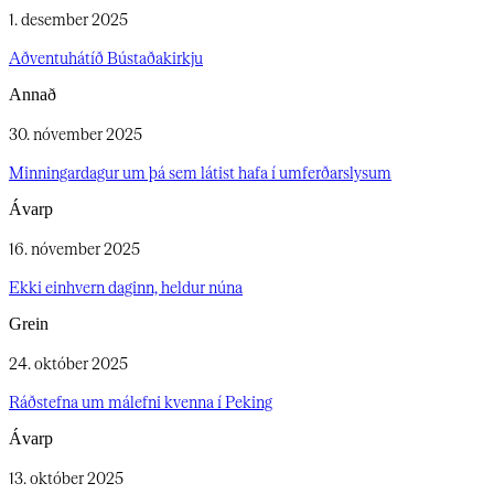
1. desember 2025
Aðventuhátíð Bústaðakirkju​​​​‌ ‍ ​‍​‍‌‍ ‌ ​‍‌‍‍‌‌‍‌ ‌‍‍‌‌‍ ‍​‍​‍​ ‍‍​‍​‍‌ ​ ‌‍​‌‌‍ ‍‌‍‍‌‌ ‌​‌ ‍‌​‍ ‍‌‍‍‌‌‍ ​‍​‍​‍ ​​‍​‍‌‍‍​‌ ​‍‌‍‌‌‌‍‌‍​‍​‍​ ‍‍​‍​‍‌‍‍​‌ ‌​‌ ‌​‌ ​​‌ ​ ​‍ ​‍ ‌‍‌‍‌‍ ‌ ​‍‌ ​ ‌‍‌‌‌ ‌​‌‍‍‌​‍ ‌‌‍‍‌‌ ​ ‌‍ ​‌‍​‌‌‍ ‍‌‍‌​‌ ​ ​‍ ‍‌ ‌‍‌‍‌‌‌ ​‍‌‍​ ‌‍‌‌‌‍ ​​‍ ‍‌‍​‌‌ ​​‌ ​​​‍ ‌ ​ ‌ ‌​‌ ‌‌‌‍‌​‌‍‍‌‌‍ ​‍ ‌‍‍‌‌‍ ‍‌ ‌​‌‍‌‌‌‍ ‍‌ ‌​​‍ ‌‍‌‌‌‍‌​‌‍‍‌‌ ‌​​‍ ‌‍ ‌‌‍ ‌‍‌​‌‍‌‌​ ‌‌ ​​‌ ​‍‌‍‌‌‌ ​ ‌‍‌‌‌‍ ‍‌ ‌​‌‍​‌‌ ‌​‌‍‍‌‌‍ ‌‍ ‍​ ‍ ‌‍‍‌‌‍‌​​ ‌​ ‌‍‌‍​‌​ ‍​​ ​​​ ‍​​ ‍​​ ‍​​ ​​​‍ ‌​ ​​‌‍‌‌‌‍‌‍‌‍​‌​‍ ‌​ ‌​​ ​ ​ ‌‍​ ‍​​‍ ‌​ ‍‌‌‍​‍‌‍‌​​ ‍‌​‍ ‌‌‍​‍‌‍​‍​ ‌‌​ ‌‍​ ‍‌‌‍​‌​ ‌‍​ ‍‌‌‍‌​‌‍​‍​ ‌‍‌‍‌​​ ‍ ‌ ‌​‌ ‍‌‌ ​​‌‍‌‌​ ‌‌ ​ ‌ ​​‌‍‌‌‌‍‌‌‌‍​ ‌‍‍​​ ‍ ‌ ​​‌‍​‌‌ ‌​‌‍‍​​ ‌‌ ‌​‌‍‍‌‌ ‌​‌‍ ​‌‍‌‌​ ‌‍​‍‌‍​‌‌ ​ ‌‍‌‌‌‌‌‌‌ ​‍‌‍ ​​ ‌‌‍‍​‌ ‌​‌ ‌​‌ ​​‌ ​ ​‍‌‌​ ​‍‌​‌‍​‍‌‌​ ​‍‌​‌‍‌‍‌‍‌‍ ‌ ​‍‌ ​ ‌‍‌‌‌ ‌​‌‍‍‌​‍ ‌‌‍‍‌‌ ​ ‌‍ ​‌‍​‌‌‍ ‍‌‍‌​‌ ​ ​‍ ‍‌ ‌‍‌‍‌‌‌ ​‍‌‍​ ‌‍‌‌‌‍ ​​‍ ‍‌‍​‌‌ ​​‌ ​​​‍‌‌​ ​‍‌​‌‍‌ ​ ‌ ‌​‌ ‌‌‌‍‌​‌‍‍‌‌‍ ​‍‌‍‌‍‍‌‌‍‌​​ ‌​ ‌‍‌‍​‌​ ‍​​ ​​​ ‍​​ ‍​​ ‍​​ ​​​‍ ‌​ ​​‌‍‌‌‌‍‌‍‌‍​‌​‍ ‌​ ‌​​ ​ ​ ‌‍​ ‍​​‍ ‌​ ‍‌‌‍​‍‌‍‌​​ ‍‌​‍ ‌‌‍​‍‌‍​‍​ ‌‌​ ‌‍​ ‍‌‌‍​‌​ ‌‍​ ‍‌‌‍‌​‌‍​‍​ ‌‍‌‍‌​​‍‌‍‌ ‌​‌ ‍‌‌ ​​‌‍‌‌​ ‌‌ ​ ‌ ​​‌‍‌‌‌‍‌‌‌‍​ ‌‍‍​​‍‌‍‌ ​​‌‍​‌‌ ‌​‌‍‍​​ ‌‌ ‌​‌‍‍‌‌ ‌​‌‍ ​‌‍‌‌​‍‌‍‌ ​​‌‍‌‌‌ ​‍‌ ​ ‌ ​​‌‍‌‌‌‍​ ‌ ‌​‌‍‍‌‌ ‌‍‌‍‌‌​ ‌‌ ​​‌ ‌‌‌‍​‍‌‍ ​‌‍‍‌‌ ​ ‌‍‍​‌‍‌‌‌‍‌​​‍​‍‌ ‌
Annað
30. nóvember 2025
Minningardagur um þá sem látist hafa í umferðarslysum​​​​‌ ‍ ​‍​‍‌‍ ‌ ​‍‌‍‍‌‌‍‌ ‌‍‍‌‌‍ ‍​‍​‍​ ‍‍​‍​‍‌ ​ ‌‍​‌‌‍ ‍‌‍‍‌‌ ‌​‌ ‍‌​‍ ‍‌‍‍‌‌‍ ​‍​‍​‍ ​​‍​‍‌‍‍​‌ ​‍‌‍‌‌‌‍‌‍​‍​‍​ ‍‍​‍​‍‌‍‍​‌ ‌​‌ ‌​‌ ​​‌ ​ ​‍ ​‍ ‌‍‌‍‌‍ ‌ ​‍‌ ​ ‌‍‌‌‌ ‌​‌‍‍‌​‍ ‌‌‍‍‌‌ ​ ‌‍ ​‌‍​‌‌‍ ‍‌‍‌​‌ ​ ​‍ ‍‌ ‌‍‌‍‌‌‌ ​‍‌‍​ ‌‍‌‌‌‍ ​​‍ ‍‌‍​‌‌ ​​‌ ​​​‍ ‌ ​ ‌ ‌​‌ ‌‌‌‍‌​‌‍‍‌‌‍ ​‍ ‌‍‍‌‌‍ ‍‌ ‌​‌‍‌‌‌‍ ‍‌ ‌​​‍ ‌‍‌‌‌‍‌​‌‍‍‌‌ ‌​​‍ ‌‍ ‌‌‍ ‌‍‌​‌‍‌‌​ ‌‌ ​​‌ ​‍‌‍‌‌‌ ​ ‌‍‌‌‌‍ ‍‌ ‌​‌‍​‌‌ ‌​‌‍‍‌‌‍ ‌‍ ‍​ ‍ ‌‍‍‌‌‍‌​​ ‌​ ‌‍​ ​ ​ ​​​ ‍‌​ ​‌​ ‌‍​ ‌‌​ ‌​​‍ ‌​ ​ ‌‍​‌‌‍‌‍​ ​ ​‍ ‌​ ‌​​ ‌​‌‍​ ​ ​​​‍ ‌‌‍​‍​ ‌ ​ ‍‌‌‍‌‌​‍ ‌‌‍‌‍​ ​​​ ​ ‌‍‌‍​ ​‌‌‍​‍​ ​ ‌‍​‍‌‍​‍​ ‌​​ ​ ‌‍​‍​ ‍ ‌ ‌​‌ ‍‌‌ ​​‌‍‌‌​ ‌‌ ​ ‌ ​​‌‍‌‌‌‍‌‌‌‍​ ‌‍‍​​ ‍ ‌ ​​‌‍​‌‌ ‌​‌‍‍​​ ‌‌ ‌​‌‍‍‌‌ ‌​‌‍ ​‌‍‌‌​ ‌‍​‍‌‍​‌‌ ​ ‌‍‌‌‌‌‌‌‌ ​‍‌‍ ​​ ‌‌‍‍​‌ ‌​‌ ‌​‌ ​​‌ ​ ​‍‌‌​ ​‍‌​‌‍​‍‌‌​ ​‍‌​‌‍‌‍‌‍‌‍ ‌ ​‍‌ ​ ‌‍‌‌‌ ‌​‌‍‍‌​‍ ‌‌‍‍‌‌ ​ ‌‍ ​‌‍​‌‌‍ ‍‌‍‌​‌ ​ ​‍ ‍‌ ‌‍‌‍‌‌‌ ​‍‌‍​ ‌‍‌‌‌‍ ​​‍ ‍‌‍​‌‌ ​​‌ ​​​‍‌‌​ ​‍‌​‌‍‌ ​ ‌ ‌​‌ ‌‌‌‍‌​‌‍‍‌‌‍ ​‍‌‍‌‍‍‌‌‍‌​​ ‌​ ‌‍​ ​ ​ ​​​ ‍‌​ ​‌​ ‌‍​ ‌‌​ ‌​​‍ ‌​ ​ ‌‍​‌‌‍‌‍​ ​ ​‍ ‌​ ‌​​ ‌​‌‍​ ​ ​​​‍ ‌‌‍​‍​ ‌ ​ ‍‌‌‍‌‌​‍ ‌‌‍‌‍​ ​​​ ​ ‌‍‌‍​ ​‌‌‍​‍​ ​ ‌‍​‍‌‍​‍​ ‌​​ ​ ‌‍​‍​‍‌‍‌ ‌​‌ ‍‌‌ ​​‌‍‌‌​ ‌‌ ​ ‌ ​​‌‍‌‌‌‍‌‌‌‍​ ‌‍‍​​‍‌‍‌ ​​‌‍​‌‌ ‌​‌‍‍​​ ‌‌ ‌​‌‍‍‌‌ ‌​‌‍ ​‌‍‌‌​‍‌‍‌ ​​‌‍‌‌‌ ​‍‌ ​ ‌ ​​‌‍‌‌‌‍​ ‌ ‌​‌‍‍‌‌ ‌‍‌‍‌‌​ ‌‌ ​​‌ ‌‌‌‍​‍‌‍ ​‌‍‍‌‌ ​ ‌‍‍​‌‍‌‌‌‍‌​​‍​‍‌ ‌
Ávarp
16. nóvember 2025
Ekki einhvern daginn, heldur núna​​​​‌ ‍ ​‍​‍‌‍ ‌ ​‍‌‍‍‌‌‍‌ ‌‍‍‌‌‍ ‍​‍​‍​ ‍‍​‍​‍‌ ​ ‌‍​‌‌‍ ‍‌‍‍‌‌ ‌​‌ ‍‌​‍ ‍‌‍‍‌‌‍ ​‍​‍​‍ ​​‍​‍‌‍‍​‌ ​‍‌‍‌‌‌‍‌‍​‍​‍​ ‍‍​‍​‍‌‍‍​‌ ‌​‌ ‌​‌ ​​‌ ​ ​‍ ​‍ ‌‍‌‍‌‍ ‌ ​‍‌ ​ ‌‍‌‌‌ ‌​‌‍‍‌​‍ ‌‌‍‍‌‌ ​ ‌‍ ​‌‍​‌‌‍ ‍‌‍‌​‌ ​ ​‍ ‍‌ ‌‍‌‍‌‌‌ ​‍‌‍​ ‌‍‌‌‌‍ ​​‍ ‍‌‍​‌‌ ​​‌ ​​​‍ ‌ ​ ‌ ‌​‌ ‌‌‌‍‌​‌‍‍‌‌‍ ​‍ ‌‍‍‌‌‍ ‍‌ ‌​‌‍‌‌‌‍ ‍‌ ‌​​‍ ‌‍‌‌‌‍‌​‌‍‍‌‌ ‌​​‍ ‌‍ ‌‌‍ ‌‍‌​‌‍‌‌​ ‌‌ ​​‌ ​‍‌‍‌‌‌ ​ ‌‍‌‌‌‍ ‍‌ ‌​‌‍​‌‌ ‌​‌‍‍‌‌‍ ‌‍ ‍​ ‍ ‌‍‍‌‌‍‌​​ ‌​ ‍‌​ ‌​​ ‍​​ ‍​​ ‌ ​ ‌‍​ ‌‍​ ‍‌​‍ ‌​ ‍​​ ​‍​ ​‌​ ‌​​‍ ‌​ ‌​‌‍‌​​ ‍‌​ ​​​‍ ‌​ ‍‌‌‍‌‌​ ​​​ ‌‌​‍ ‌‌‍​‍​ ​‍​ ​ ‌‍​‌‌‍​ ​ ​‍‌‍​ ‌‍‌‌​ ‌‌‌‍‌‌​ ​​​ ​‌​ ‍ ‌ ‌​‌ ‍‌‌ ​​‌‍‌‌​ ‌‌ ​ ‌ ​​‌‍‌‌‌‍‌‌‌‍​ ‌‍‍​​ ‍ ‌ ​​‌‍​‌‌ ‌​‌‍‍​​ ‌‌ ‌​‌‍‍‌‌ ‌​‌‍ ​‌‍‌‌​ ‌‍​‍‌‍​‌‌ ​ ‌‍‌‌‌‌‌‌‌ ​‍‌‍ ​​ ‌‌‍‍​‌ ‌​‌ ‌​‌ ​​‌ ​ ​‍‌‌​ ​‍‌​‌‍​‍‌‌​ ​‍‌​‌‍‌‍‌‍‌‍ ‌ ​‍‌ ​ ‌‍‌‌‌ ‌​‌‍‍‌​‍ ‌‌‍‍‌‌ ​ ‌‍ ​‌‍​‌‌‍ ‍‌‍‌​‌ ​ ​‍ ‍‌ ‌‍‌‍‌‌‌ ​‍‌‍​ ‌‍‌‌‌‍ ​​‍ ‍‌‍​‌‌ ​​‌ ​​​‍‌‌​ ​‍‌​‌‍‌ ​ ‌ ‌​‌ ‌‌‌‍‌​‌‍‍‌‌‍ ​‍‌‍‌‍‍‌‌‍‌​​ ‌​ ‍‌​ ‌​​ ‍​​ ‍​​ ‌ ​ ‌‍​ ‌‍​ ‍‌​‍ ‌​ ‍​​ ​‍​ ​‌​ ‌​​‍ ‌​ ‌​‌‍‌​​ ‍‌​ ​​​‍ ‌​ ‍‌‌‍‌‌​ ​​​ ‌‌​‍ ‌‌‍​‍​ ​‍​ ​ ‌‍​‌‌‍​ ​ ​‍‌‍​ ‌‍‌‌​ ‌‌‌‍‌‌​ ​​​ ​‌​‍‌‍‌ ‌​‌ ‍‌‌ ​​‌‍‌‌​ ‌‌ ​ ‌ ​​‌‍‌‌‌‍‌‌‌‍​ ‌‍‍​​‍‌‍‌ ​​‌‍​‌‌ ‌​‌‍‍​​ ‌‌ ‌​‌‍‍‌‌ ‌​‌‍ ​‌‍‌‌​‍‌‍‌ ​​‌‍‌‌‌ ​‍‌ ​ ‌ ​​‌‍‌‌‌‍​ ‌ ‌​‌‍‍‌‌ ‌‍‌‍‌‌​ ‌‌ ​​‌ ‌‌‌‍​‍‌‍ ​‌‍‍‌‌ ​ ‌‍‍​‌‍‌‌‌‍‌​​‍​‍‌ ‌
Grein
24. október 2025
Ráðstefna um málefni kvenna í Peking​​​​‌ ‍ ​‍​‍‌‍ ‌ ​‍‌‍‍‌‌‍‌ ‌‍‍‌‌‍ ‍​‍​‍​ ‍‍​‍​‍‌ ​ ‌‍​‌‌‍ ‍‌‍‍‌‌ ‌​‌ ‍‌​‍ ‍‌‍‍‌‌‍ ​‍​‍​‍ ​​‍​‍‌‍‍​‌ ​‍‌‍‌‌‌‍‌‍​‍​‍​ ‍‍​‍​‍‌‍‍​‌ ‌​‌ ‌​‌ ​​‌ ​ ​‍ ​‍ ‌‍‌‍‌‍ ‌ ​‍‌ ​ ‌‍‌‌‌ ‌​‌‍‍‌​‍ ‌‌‍‍‌‌ ​ ‌‍ ​‌‍​‌‌‍ ‍‌‍‌​‌ ​ ​‍ ‍‌ ‌‍‌‍‌‌‌ ​‍‌‍​ ‌‍‌‌‌‍ ​​‍ ‍‌‍​‌‌ ​​‌ ​​​‍ ‌ ​ ‌ ‌​‌ ‌‌‌‍‌​‌‍‍‌‌‍ ​‍ ‌‍‍‌‌‍ ‍‌ ‌​‌‍‌‌‌‍ ‍‌ ‌​​‍ ‌‍‌‌‌‍‌​‌‍‍‌‌ ‌​​‍ ‌‍ ‌‌‍ ‌‍‌​‌‍‌‌​ ‌‌ ​​‌ ​‍‌‍‌‌‌ ​ ‌‍‌‌‌‍ ‍‌ ‌​‌‍​‌‌ ‌​‌‍‍‌‌‍ ‌‍ ‍​ ‍ ‌‍‍‌‌‍‌​​ ‌​ ​‌​ ‍‌​ ‍‌​ ​‍‌‍​‍​ ​‌​ ​‍​ ​ ​‍ ‌​ ‌‍​ ‌​​ ​‌​ ​ ​‍ ‌​ ‌​​ ​ ‌‍‌​​ ‍​​‍ ‌‌‍​‌​ ‌​‌‍‌​​ ‌‌​‍ ‌​ ‌ ​ ‌ ​ ​​‌‍‌‌‌‍​ ​ ‌‌​ ‌‌‌‍​‌‌‍​‌‌‍​ ​ ​ ​ ​ ​ ‍ ‌ ‌​‌ ‍‌‌ ​​‌‍‌‌​ ‌‌ ​ ‌ ​​‌‍‌‌‌‍‌‌‌‍​ ‌‍‍​​ ‍ ‌ ​​‌‍​‌‌ ‌​‌‍‍​​ ‌‌ ‌​‌‍‍‌‌ ‌​‌‍ ​‌‍‌‌​ ‌‍​‍‌‍​‌‌ ​ ‌‍‌‌‌‌‌‌‌ ​‍‌‍ ​​ ‌‌‍‍​‌ ‌​‌ ‌​‌ ​​‌ ​ ​‍‌‌​ ​‍‌​‌‍​‍‌‌​ ​‍‌​‌‍‌‍‌‍‌‍ ‌ ​‍‌ ​ ‌‍‌‌‌ ‌​‌‍‍‌​‍ ‌‌‍‍‌‌ ​ ‌‍ ​‌‍​‌‌‍ ‍‌‍‌​‌ ​ ​‍ ‍‌ ‌‍‌‍‌‌‌ ​‍‌‍​ ‌‍‌‌‌‍ ​​‍ ‍‌‍​‌‌ ​​‌ ​​​‍‌‌​ ​‍‌​‌‍‌ ​ ‌ ‌​‌ ‌‌‌‍‌​‌‍‍‌‌‍ ​‍‌‍‌‍‍‌‌‍‌​​ ‌​ ​‌​ ‍‌​ ‍‌​ ​‍‌‍​‍​ ​‌​ ​‍​ ​ ​‍ ‌​ ‌‍​ ‌​​ ​‌​ ​ ​‍ ‌​ ‌​​ ​ ‌‍‌​​ ‍​​‍ ‌‌‍​‌​ ‌​‌‍‌​​ ‌‌​‍ ‌​ ‌ ​ ‌ ​ ​​‌‍‌‌‌‍​ ​ ‌‌​ ‌‌‌‍​‌‌‍​‌‌‍​ ​ ​ ​ ​ ​‍‌‍‌ ‌​‌ ‍‌‌ ​​‌‍‌‌​ ‌‌ ​ ‌ ​​‌‍‌‌‌‍‌‌‌‍​ ‌‍‍​​‍‌‍‌ ​​‌‍​‌‌ ‌​‌‍‍​​ ‌‌ ‌​‌‍‍‌‌ ‌​‌‍ ​‌‍‌‌​‍‌‍‌ ​​‌‍‌‌‌ ​‍‌ ​ ‌ ​​‌‍‌‌‌‍​ ‌ ‌​‌‍‍‌‌ ‌‍‌‍‌‌​ ‌‌ ​​‌ ‌‌‌‍​‍‌‍ ​‌‍‍‌‌ ​ ‌‍‍​‌‍‌‌‌‍‌​​‍​‍‌ ‌
Ávarp
13. október 2025