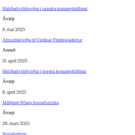
Hátíðarkvöldverður í sænsku konungshöllinni​​​​‌ ‍ ​‍​‍‌‍ ‌ ​‍‌‍‍‌‌‍‌ ‌‍‍‌‌‍ ‍​‍​‍​ ‍‍​‍​‍‌ ​ ‌‍​‌‌‍ ‍‌‍‍‌‌ ‌​‌ ‍‌​‍ ‍‌‍‍‌‌‍ ​‍​‍​‍ ​​‍​‍‌‍‍​‌ ​‍‌‍‌‌‌‍‌‍​‍​‍​ ‍‍​‍​‍‌‍‍​‌ ‌​‌ ‌​‌ ​​‌ ​ ​‍ ​‍ ‌‍‌‍‌‍ ‌ ​‍‌ ​ ‌‍‌‌‌ ‌​‌‍‍‌​‍ ‌‌‍‍‌‌ ​ ‌‍ ​‌‍​‌‌‍ ‍‌‍‌​‌ ​ ​‍ ‍‌ ‌‍‌‍‌‌‌ ​‍‌‍​ ‌‍‌‌‌‍ ​​‍ ‍‌‍​‌‌ ​​‌ ​​​‍ ‌ ​ ‌ ‌​‌ ‌‌‌‍‌​‌‍‍‌‌‍ ​‍ ‌‍‍‌‌‍ ‍‌ ‌​‌‍‌‌‌‍ ‍‌ ‌​​‍ ‌‍‌‌‌‍‌​‌‍‍‌‌ ‌​​‍ ‌‍ ‌‌‍ ‌‍‌​‌‍‌‌​ ‌‌ ​​‌ ​‍‌‍‌‌‌ ​ ‌‍‌‌‌‍ ‍‌ ‌​‌‍​‌‌ ‌​‌‍‍‌‌‍ ‌‍ ‍​ ‍ ‌‍‍‌‌‍‌​​ ‌‌‍‌‍​ ​​​ ‍​​ ‌ ​ ​ ‌‍​‌​ ‌ ​ ‍​​‍ ‌‌‍‌​​ ‌‌​ ​‌​ ‌‍​‍ ‌​ ‌​​ ‌ ‌‍​‌​ ‌​​‍ ‌‌‍​‌​ ​‌‌‍​‍‌‍​‌​‍ ‌​ ​‍‌‍‌‌​ ​‌‌‍​ ​ ‌‌‌‍​‍‌‍‌​​ ​ ‌‍‌​​ ​​‌‍‌​‌‍​‌​ ‍ ‌ ‌​‌ ‍‌‌ ​​‌‍‌‌​ ‌‌ ​ ‌ ​​‌‍‌‌‌‍‌‌‌‍​ ‌‍‍​​ ‍ ‌ ​​‌‍​‌‌ ‌​‌‍‍​​ ‌‌ ‌​‌‍‍‌‌ ‌​‌‍ ​‌‍‌‌​ ‌‍​‍‌‍​‌‌ ​ ‌‍‌‌‌‌‌‌‌ ​‍‌‍ ​​ ‌‌‍‍​‌ ‌​‌ ‌​‌ ​​‌ ​ ​‍‌‌​ ​‍‌​‌‍​‍‌‌​ ​‍‌​‌‍‌‍‌‍‌‍ ‌ ​‍‌ ​ ‌‍‌‌‌ ‌​‌‍‍‌​‍ ‌‌‍‍‌‌ ​ ‌‍ ​‌‍​‌‌‍ ‍‌‍‌​‌ ​ ​‍ ‍‌ ‌‍‌‍‌‌‌ ​‍‌‍​ ‌‍‌‌‌‍ ​​‍ ‍‌‍​‌‌ ​​‌ ​​​‍‌‌​ ​‍‌​‌‍‌ ​ ‌ ‌​‌ ‌‌‌‍‌​‌‍‍‌‌‍ ​‍‌‍‌‍‍‌‌‍‌​​ ‌‌‍‌‍​ ​​​ ‍​​ ‌ ​ ​ ‌‍​‌​ ‌ ​ ‍​​‍ ‌‌‍‌​​ ‌‌​ ​‌​ ‌‍​‍ ‌​ ‌​​ ‌ ‌‍​‌​ ‌​​‍ ‌‌‍​‌​ ​‌‌‍​‍‌‍​‌​‍ ‌​ ​‍‌‍‌‌​ ​‌‌‍​ ​ ‌‌‌‍​‍‌‍‌​​ ​ ‌‍‌​​ ​​‌‍‌​‌‍​‌​‍‌‍‌ ‌​‌ ‍‌‌ ​​‌‍‌‌​ ‌‌ ​ ‌ ​​‌‍‌‌‌‍‌‌‌‍​ ‌‍‍​​‍‌‍‌ ​​‌‍​‌‌ ‌​‌‍‍​​ ‌‌ ‌​‌‍‍‌‌ ‌​‌‍ ​‌‍‌‌​‍‌‍‌ ​​‌‍‌‌‌ ​‍‌ ​ ‌ ​​‌‍‌‌‌‍​ ‌ ‌​‌‍‍‌‌ ‌‍‌‍‌‌​ ‌‌ ​​‌ ‌‌‌‍​‍‌‍ ​‌‍‍‌‌ ​ ‌‍‍​‌‍‌‌‌‍‌​​‍​‍‌ ‌
Ávarp
6. maí 2025
Afmæliskveðja til Vigdísar Finnbogadóttur​​​​‌ ‍ ​‍​‍‌‍ ‌ ​‍‌‍‍‌‌‍‌ ‌‍‍‌‌‍ ‍​‍​‍​ ‍‍​‍​‍‌ ​ ‌‍​‌‌‍ ‍‌‍‍‌‌ ‌​‌ ‍‌​‍ ‍‌‍‍‌‌‍ ​‍​‍​‍ ​​‍​‍‌‍‍​‌ ​‍‌‍‌‌‌‍‌‍​‍​‍​ ‍‍​‍​‍‌‍‍​‌ ‌​‌ ‌​‌ ​​‌ ​ ​‍ ​‍ ‌‍‌‍‌‍ ‌ ​‍‌ ​ ‌‍‌‌‌ ‌​‌‍‍‌​‍ ‌‌‍‍‌‌ ​ ‌‍ ​‌‍​‌‌‍ ‍‌‍‌​‌ ​ ​‍ ‍‌ ‌‍‌‍‌‌‌ ​‍‌‍​ ‌‍‌‌‌‍ ​​‍ ‍‌‍​‌‌ ​​‌ ​​​‍ ‌ ​ ‌ ‌​‌ ‌‌‌‍‌​‌‍‍‌‌‍ ​‍ ‌‍‍‌‌‍ ‍‌ ‌​‌‍‌‌‌‍ ‍‌ ‌​​‍ ‌‍‌‌‌‍‌​‌‍‍‌‌ ‌​​‍ ‌‍ ‌‌‍ ‌‍‌​‌‍‌‌​ ‌‌ ​​‌ ​‍‌‍‌‌‌ ​ ‌‍‌‌‌‍ ‍‌ ‌​‌‍​‌‌ ‌​‌‍‍‌‌‍ ‌‍ ‍​ ‍ ‌‍‍‌‌‍‌​​ ‌‌‍‌‌​ ​‍​ ​‍​ ​​‌‍​ ‌‍‌‌​ ‌​​ ‌​​‍ ‌​ ‌​‌‍‌‍‌‍‌‌​ ​‍​‍ ‌​ ‌​‌‍​ ​ ‌‍​ ‌‍​‍ ‌​ ‍‌‌‍‌​‌‍​‌‌‍‌​​‍ ‌​ ​ ‌‍‌‌‌‍​ ‌‍‌​‌‍​‍​ ‍​​ ​​‌‍‌‌​ ‌ ‌‍‌​‌‍‌‍‌‍‌‍​ ‍ ‌ ‌​‌ ‍‌‌ ​​‌‍‌‌​ ‌‌ ​ ‌ ​​‌‍‌‌‌‍‌‌‌‍​ ‌‍‍​​ ‍ ‌ ​​‌‍​‌‌ ‌​‌‍‍​​ ‌‌ ‌​‌‍‍‌‌ ‌​‌‍ ​‌‍‌‌​ ‌‍​‍‌‍​‌‌ ​ ‌‍‌‌‌‌‌‌‌ ​‍‌‍ ​​ ‌‌‍‍​‌ ‌​‌ ‌​‌ ​​‌ ​ ​‍‌‌​ ​‍‌​‌‍​‍‌‌​ ​‍‌​‌‍‌‍‌‍‌‍ ‌ ​‍‌ ​ ‌‍‌‌‌ ‌​‌‍‍‌​‍ ‌‌‍‍‌‌ ​ ‌‍ ​‌‍​‌‌‍ ‍‌‍‌​‌ ​ ​‍ ‍‌ ‌‍‌‍‌‌‌ ​‍‌‍​ ‌‍‌‌‌‍ ​​‍ ‍‌‍​‌‌ ​​‌ ​​​‍‌‌​ ​‍‌​‌‍‌ ​ ‌ ‌​‌ ‌‌‌‍‌​‌‍‍‌‌‍ ​‍‌‍‌‍‍‌‌‍‌​​ ‌‌‍‌‌​ ​‍​ ​‍​ ​​‌‍​ ‌‍‌‌​ ‌​​ ‌​​‍ ‌​ ‌​‌‍‌‍‌‍‌‌​ ​‍​‍ ‌​ ‌​‌‍​ ​ ‌‍​ ‌‍​‍ ‌​ ‍‌‌‍‌​‌‍​‌‌‍‌​​‍ ‌​ ​ ‌‍‌‌‌‍​ ‌‍‌​‌‍​‍​ ‍​​ ​​‌‍‌‌​ ‌ ‌‍‌​‌‍‌‍‌‍‌‍​‍‌‍‌ ‌​‌ ‍‌‌ ​​‌‍‌‌​ ‌‌ ​ ‌ ​​‌‍‌‌‌‍‌‌‌‍​ ‌‍‍​​‍‌‍‌ ​​‌‍​‌‌ ‌​‌‍‍​​ ‌‌ ‌​‌‍‍‌‌ ‌​‌‍ ​‌‍‌‌​‍‌‍‌ ​​‌‍‌‌‌ ​‍‌ ​ ‌ ​​‌‍‌‌‌‍​ ‌ ‌​‌‍‍‌‌ ‌‍‌‍‌‌​ ‌‌ ​​‌ ‌‌‌‍​‍‌‍ ​‌‍‍‌‌ ​ ‌‍‍​‌‍‌‌‌‍‌​​‍​‍‌ ‌
Annað
15. apríl 2025
Hátíðarkvöldverður í norsku konungshöllinni​​​​‌ ‍ ​‍​‍‌‍ ‌ ​‍‌‍‍‌‌‍‌ ‌‍‍‌‌‍ ‍​‍​‍​ ‍‍​‍​‍‌ ​ ‌‍​‌‌‍ ‍‌‍‍‌‌ ‌​‌ ‍‌​‍ ‍‌‍‍‌‌‍ ​‍​‍​‍ ​​‍​‍‌‍‍​‌ ​‍‌‍‌‌‌‍‌‍​‍​‍​ ‍‍​‍​‍‌‍‍​‌ ‌​‌ ‌​‌ ​​‌ ​ ​‍ ​‍ ‌‍‌‍‌‍ ‌ ​‍‌ ​ ‌‍‌‌‌ ‌​‌‍‍‌​‍ ‌‌‍‍‌‌ ​ ‌‍ ​‌‍​‌‌‍ ‍‌‍‌​‌ ​ ​‍ ‍‌ ‌‍‌‍‌‌‌ ​‍‌‍​ ‌‍‌‌‌‍ ​​‍ ‍‌‍​‌‌ ​​‌ ​​​‍ ‌ ​ ‌ ‌​‌ ‌‌‌‍‌​‌‍‍‌‌‍ ​‍ ‌‍‍‌‌‍ ‍‌ ‌​‌‍‌‌‌‍ ‍‌ ‌​​‍ ‌‍‌‌‌‍‌​‌‍‍‌‌ ‌​​‍ ‌‍ ‌‌‍ ‌‍‌​‌‍‌‌​ ‌‌ ​​‌ ​‍‌‍‌‌‌ ​ ‌‍‌‌‌‍ ‍‌ ‌​‌‍​‌‌ ‌​‌‍‍‌‌‍ ‌‍ ‍​ ‍ ‌‍‍‌‌‍‌​​ ‌‌‍‌​​ ‌​​ ​‌​ ​‌​ ‍‌​ ​ ‌‍‌‍​ ‌ ​‍ ‌‌‍​ ​ ​ ​ ​‍​ ​ ​‍ ‌​ ‌​‌‍​‍​ ‌​‌‍​‌​‍ ‌​ ‍‌​ ‌ ‌‍‌‍​ ​​​‍ ‌​ ‌‌​ ‍‌‌‍‌​​ ​‌​ ​‌‌‍​‌​ ‌​​ ​‍‌‍‌‍​ ‌ ‌‍‌‍​ ‍‌​ ‍ ‌ ‌​‌ ‍‌‌ ​​‌‍‌‌​ ‌‌ ​ ‌ ​​‌‍‌‌‌‍‌‌‌‍​ ‌‍‍​​ ‍ ‌ ​​‌‍​‌‌ ‌​‌‍‍​​ ‌‌ ‌​‌‍‍‌‌ ‌​‌‍ ​‌‍‌‌​ ‌‍​‍‌‍​‌‌ ​ ‌‍‌‌‌‌‌‌‌ ​‍‌‍ ​​ ‌‌‍‍​‌ ‌​‌ ‌​‌ ​​‌ ​ ​‍‌‌​ ​‍‌​‌‍​‍‌‌​ ​‍‌​‌‍‌‍‌‍‌‍ ‌ ​‍‌ ​ ‌‍‌‌‌ ‌​‌‍‍‌​‍ ‌‌‍‍‌‌ ​ ‌‍ ​‌‍​‌‌‍ ‍‌‍‌​‌ ​ ​‍ ‍‌ ‌‍‌‍‌‌‌ ​‍‌‍​ ‌‍‌‌‌‍ ​​‍ ‍‌‍​‌‌ ​​‌ ​​​‍‌‌​ ​‍‌​‌‍‌ ​ ‌ ‌​‌ ‌‌‌‍‌​‌‍‍‌‌‍ ​‍‌‍‌‍‍‌‌‍‌​​ ‌‌‍‌​​ ‌​​ ​‌​ ​‌​ ‍‌​ ​ ‌‍‌‍​ ‌ ​‍ ‌‌‍​ ​ ​ ​ ​‍​ ​ ​‍ ‌​ ‌​‌‍​‍​ ‌​‌‍​‌​‍ ‌​ ‍‌​ ‌ ‌‍‌‍​ ​​​‍ ‌​ ‌‌​ ‍‌‌‍‌​​ ​‌​ ​‌‌‍​‌​ ‌​​ ​‍‌‍‌‍​ ‌ ‌‍‌‍​ ‍‌​‍‌‍‌ ‌​‌ ‍‌‌ ​​‌‍‌‌​ ‌‌ ​ ‌ ​​‌‍‌‌‌‍‌‌‌‍​ ‌‍‍​​‍‌‍‌ ​​‌‍​‌‌ ‌​‌‍‍​​ ‌‌ ‌​‌‍‍‌‌ ‌​‌‍ ​‌‍‌‌​‍‌‍‌ ​​‌‍‌‌‌ ​‍‌ ​ ‌ ​​‌‍‌‌‌‍​ ‌ ‌​‌‍‍‌‌ ‌‍‌‍‌‌​ ‌‌ ​​‌ ‌‌‌‍​‍‌‍ ​‌‍‍‌‌ ​ ‌‍‍​‌‍‌‌‌‍‌​​‍​‍‌ ‌
Ávarp
8. apríl 2025
Málþingi Félags fósturforeldra​​​​‌ ‍ ​‍​‍‌‍ ‌ ​‍‌‍‍‌‌‍‌ ‌‍‍‌‌‍ ‍​‍​‍​ ‍‍​‍​‍‌ ​ ‌‍​‌‌‍ ‍‌‍‍‌‌ ‌​‌ ‍‌​‍ ‍‌‍‍‌‌‍ ​‍​‍​‍ ​​‍​‍‌‍‍​‌ ​‍‌‍‌‌‌‍‌‍​‍​‍​ ‍‍​‍​‍‌‍‍​‌ ‌​‌ ‌​‌ ​​‌ ​ ​‍ ​‍ ‌‍‌‍‌‍ ‌ ​‍‌ ​ ‌‍‌‌‌ ‌​‌‍‍‌​‍ ‌‌‍‍‌‌ ​ ‌‍ ​‌‍​‌‌‍ ‍‌‍‌​‌ ​ ​‍ ‍‌ ‌‍‌‍‌‌‌ ​‍‌‍​ ‌‍‌‌‌‍ ​​‍ ‍‌‍​‌‌ ​​‌ ​​​‍ ‌ ​ ‌ ‌​‌ ‌‌‌‍‌​‌‍‍‌‌‍ ​‍ ‌‍‍‌‌‍ ‍‌ ‌​‌‍‌‌‌‍ ‍‌ ‌​​‍ ‌‍‌‌‌‍‌​‌‍‍‌‌ ‌​​‍ ‌‍ ‌‌‍ ‌‍‌​‌‍‌‌​ ‌‌ ​​‌ ​‍‌‍‌‌‌ ​ ‌‍‌‌‌‍ ‍‌ ‌​‌‍​‌‌ ‌​‌‍‍‌‌‍ ‌‍ ‍​ ‍ ‌‍‍‌‌‍‌​​ ‌​ ​‌​ ‍​‌‍‌‌‌‍‌‍‌‍​ ​ ​​‌‍‌‍‌‍‌‌​‍ ‌‌‍​ ‌‍​‌​ ‍​‌‍​‌​‍ ‌​ ‌​‌‍​‍​ ‍‌‌‍​ ​‍ ‌‌‍​‍​ ​‍‌‍‌​‌‍​‌​‍ ‌​ ​‍​ ‌‌​ ​ ‌‍​ ‌‍‌‍​ ‌‍​ ‌​‌‍​‍‌‍​‍‌‍​‌‌‍‌‍​ ‌‌​ ‍ ‌ ‌​‌ ‍‌‌ ​​‌‍‌‌​ ‌‌ ​ ‌ ​​‌‍‌‌‌‍‌‌‌‍​ ‌‍‍​​ ‍ ‌ ​​‌‍​‌‌ ‌​‌‍‍​​ ‌‌ ‌​‌‍‍‌‌ ‌​‌‍ ​‌‍‌‌​ ‌‍​‍‌‍​‌‌ ​ ‌‍‌‌‌‌‌‌‌ ​‍‌‍ ​​ ‌‌‍‍​‌ ‌​‌ ‌​‌ ​​‌ ​ ​‍‌‌​ ​‍‌​‌‍​‍‌‌​ ​‍‌​‌‍‌‍‌‍‌‍ ‌ ​‍‌ ​ ‌‍‌‌‌ ‌​‌‍‍‌​‍ ‌‌‍‍‌‌ ​ ‌‍ ​‌‍​‌‌‍ ‍‌‍‌​‌ ​ ​‍ ‍‌ ‌‍‌‍‌‌‌ ​‍‌‍​ ‌‍‌‌‌‍ ​​‍ ‍‌‍​‌‌ ​​‌ ​​​‍‌‌​ ​‍‌​‌‍‌ ​ ‌ ‌​‌ ‌‌‌‍‌​‌‍‍‌‌‍ ​‍‌‍‌‍‍‌‌‍‌​​ ‌​ ​‌​ ‍​‌‍‌‌‌‍‌‍‌‍​ ​ ​​‌‍‌‍‌‍‌‌​‍ ‌‌‍​ ‌‍​‌​ ‍​‌‍​‌​‍ ‌​ ‌​‌‍​‍​ ‍‌‌‍​ ​‍ ‌‌‍​‍​ ​‍‌‍‌​‌‍​‌​‍ ‌​ ​‍​ ‌‌​ ​ ‌‍​ ‌‍‌‍​ ‌‍​ ‌​‌‍​‍‌‍​‍‌‍​‌‌‍‌‍​ ‌‌​‍‌‍‌ ‌​‌ ‍‌‌ ​​‌‍‌‌​ ‌‌ ​ ‌ ​​‌‍‌‌‌‍‌‌‌‍​ ‌‍‍​​‍‌‍‌ ​​‌‍​‌‌ ‌​‌‍‍​​ ‌‌ ‌​‌‍‍‌‌ ‌​‌‍ ​‌‍‌‌​‍‌‍‌ ​​‌‍‌‌‌ ​‍‌ ​ ‌ ​​‌‍‌‌‌‍​ ‌ ‌​‌‍‍‌‌ ‌‍‌‍‌‌​ ‌‌ ​​‌ ‌‌‌‍​‍‌‍ ​‌‍‍‌‌ ​ ‌‍‍​‌‍‌‌‌‍‌​​‍​‍‌ ‌
Ávarp
28. mars 2025
Búnaðarþing​​​​‌ ‍ ​‍​‍‌‍ ‌ ​‍‌‍‍‌‌‍‌ ‌‍‍‌‌‍ ‍​‍​‍​ ‍‍​‍​‍‌ ​ ‌‍​‌‌‍ ‍‌‍‍‌‌ ‌​‌ ‍‌​‍ ‍‌‍‍‌‌‍ ​‍​‍​‍ ​​‍​‍‌‍‍​‌ ​‍‌‍‌‌‌‍‌‍​‍​‍​ ‍‍​‍​‍‌‍‍​‌ ‌​‌ ‌​‌ ​​‌ ​ ​‍ ​‍ ‌‍‌‍‌‍ ‌ ​‍‌ ​ ‌‍‌‌‌ ‌​‌‍‍‌​‍ ‌‌‍‍‌‌ ​ ‌‍ ​‌‍​‌‌‍ ‍‌‍‌​‌ ​ ​‍ ‍‌ ‌‍‌‍‌‌‌ ​‍‌‍​ ‌‍‌‌‌‍ ​​‍ ‍‌‍​‌‌ ​​‌ ​​​‍ ‌ ​ ‌ ‌​‌ ‌‌‌‍‌​‌‍‍‌‌‍ ​‍ ‌‍‍‌‌‍ ‍‌ ‌​‌‍‌‌‌‍ ‍‌ ‌​​‍ ‌‍‌‌‌‍‌​‌‍‍‌‌ ‌​​‍ ‌‍ ‌‌‍ ‌‍‌​‌‍‌‌​ ‌‌ ​​‌ ​‍‌‍‌‌‌ ​ ‌‍‌‌‌‍ ‍‌ ‌​‌‍​‌‌ ‌​‌‍‍‌‌‍ ‌‍ ‍​ ‍ ‌‍‍‌‌‍‌​​ ‌​ ​ ​ ​ ‌‍‌‍‌‍​‌‌‍‌​​ ​‍‌‍‌​​ ‍​​‍ ‌​ ‌‌​ ‌​​ ​‍​ ​‌​‍ ‌​ ‌​​ ‌‌‌‍‌‌​ ​‌​‍ ‌​ ‍​​ ​‍​ ​​​ ‌​​‍ ‌​ ​‍​ ​ ​ ​​​ ‌​‌‍‌​‌‍‌​​ ​​​ ‌ ‌‍​‌​ ​‍‌‍‌​​ ​‍​ ‍ ‌ ‌​‌ ‍‌‌ ​​‌‍‌‌​ ‌‌ ​ ‌ ​​‌‍‌‌‌‍‌‌‌‍​ ‌‍‍​​ ‍ ‌ ​​‌‍​‌‌ ‌​‌‍‍​​ ‌‌ ‌​‌‍‍‌‌ ‌​‌‍ ​‌‍‌‌​ ‌‍​‍‌‍​‌‌ ​ ‌‍‌‌‌‌‌‌‌ ​‍‌‍ ​​ ‌‌‍‍​‌ ‌​‌ ‌​‌ ​​‌ ​ ​‍‌‌​ ​‍‌​‌‍​‍‌‌​ ​‍‌​‌‍‌‍‌‍‌‍ ‌ ​‍‌ ​ ‌‍‌‌‌ ‌​‌‍‍‌​‍ ‌‌‍‍‌‌ ​ ‌‍ ​‌‍​‌‌‍ ‍‌‍‌​‌ ​ ​‍ ‍‌ ‌‍‌‍‌‌‌ ​‍‌‍​ ‌‍‌‌‌‍ ​​‍ ‍‌‍​‌‌ ​​‌ ​​​‍‌‌​ ​‍‌​‌‍‌ ​ ‌ ‌​‌ ‌‌‌‍‌​‌‍‍‌‌‍ ​‍‌‍‌‍‍‌‌‍‌​​ ‌​ ​ ​ ​ ‌‍‌‍‌‍​‌‌‍‌​​ ​‍‌‍‌​​ ‍​​‍ ‌​ ‌‌​ ‌​​ ​‍​ ​‌​‍ ‌​ ‌​​ ‌‌‌‍‌‌​ ​‌​‍ ‌​ ‍​​ ​‍​ ​​​ ‌​​‍ ‌​ ​‍​ ​ ​ ​​​ ‌​‌‍‌​‌‍‌​​ ​​​ ‌ ‌‍​‌​ ​‍‌‍‌​​ ​‍​‍‌‍‌ ‌​‌ ‍‌‌ ​​‌‍‌‌​ ‌‌ ​ ‌ ​​‌‍‌‌‌‍‌‌‌‍​ ‌‍‍​​‍‌‍‌ ​​‌‍​‌‌ ‌​‌‍‍​​ ‌‌ ‌​‌‍‍‌‌ ‌​‌‍ ​‌‍‌‌​‍‌‍‌ ​​‌‍‌‌‌ ​‍‌ ​ ‌ ​​‌‍‌‌‌‍​ ‌ ‌​‌‍‍‌‌ ‌‍‌‍‌‌​ ‌‌ ​​‌ ‌‌‌‍​‍‌‍ ​‌‍‍‌‌ ​ ‌‍‍​‌‍‌‌‌‍‌​​‍​‍‌ ‌