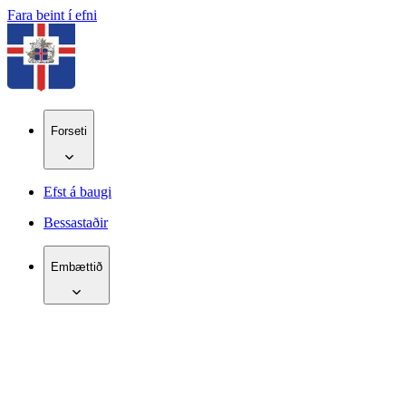
Fara beint í efni
Forseti
Efst á baugi
Bessastaðir
Embættið
IS
EN