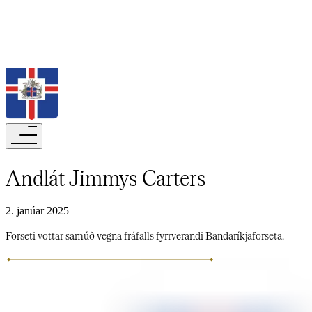
Leita
Andlát Jimmys Carters​​​​‌ ‍ ​‍​‍‌‍ ‌ ​‍‌‍‍‌‌‍‌ ‌‍‍‌‌‍ ‍​‍​‍​ ‍‍​‍​‍‌ ​ ‌‍​‌‌‍ ‍‌‍‍‌‌ ‌​‌ ‍‌​‍ ‍‌‍‍‌‌‍ ​‍​‍​‍ ​​‍​‍‌‍‍​‌ ​‍‌‍‌‌‌‍‌‍​‍​‍​ ‍‍​‍​‍‌‍‍​‌ ‌​‌ ‌​‌ ​​‌ ​ ​‍ ​‍ ‌‍‌‍‌‍ ‌ ​‍‌ ​ ‌‍‌‌‌ ‌​‌‍‍‌​‍ ‌‌‍‍‌‌ ​ ‌‍ ​‌‍​‌‌‍ ‍‌‍‌​‌ ​ ​‍ ‍‌ ‌‍‌‍‌‌‌ ​‍‌‍​ ‌‍‌‌‌‍ ​​‍ ‍‌‍​‌‌ ​​‌ ​​​‍ ‌ ​ ‌ ‌​‌ ‌‌‌‍‌​‌‍‍‌‌‍ ​‍ ‌‍‍‌‌‍ ‍‌ ‌​‌‍‌‌‌‍ ‍‌ ‌​​‍ ‌‍‌‌‌‍‌​‌‍‍‌‌ ‌​​‍ ‌‍ ‌‌‍ ‌‍‌​‌‍‌‌​ ‌‌ ​​‌ ​‍‌‍‌‌‌ ​ ‌‍‌‌‌‍ ‍‌ ‌​‌‍​‌‌ ‌​‌‍‍‌‌‍ ‌‍ ‍​ ‍ ‌‍‍‌‌‍‌​​ ‌‌ ​ ‌​‍‌‌​‌​‌‍‍​‌​​‌‌‍‌​‌‍​ ​ ‌‌‌‌‌​‌​​ ‌‌‍​‌‌​ ‌‌‌‌‌​‍‌​ ‌​‌​ ‌​ ​ ‌‌​ ‌‌‌‌‌‍ ​‌​ ‌‌‍ ‍​ ‍ ‌ ‌​‌ ‍‌‌ ​​‌‍‌‌​ ‌‌‍ ‍‌‍‌‌‌ ‌ ‌ ​ ​ ‍ ‌ ​​‌‍​‌‌ ‌​‌‍‍​​ ‌‌ ‌​‌‍‍‌‌ ‌​‌‍ ​‌‍‌‌​ ‌‍​‍‌‍​‌‌ ​ ‌‍‌‌‌‌‌‌‌ ​‍‌‍ ​​ ‌‌‍‍​‌ ‌​‌ ‌​‌ ​​‌ ​ ​‍‌‌​ ​‍‌​‌‍​‍‌‌​ ​‍‌​‌‍‌‍‌‍‌‍ ‌ ​‍‌ ​ ‌‍‌‌‌ ‌​‌‍‍‌​‍ ‌‌‍‍‌‌ ​ ‌‍ ​‌‍​‌‌‍ ‍‌‍‌​‌ ​ ​‍ ‍‌ ‌‍‌‍‌‌‌ ​‍‌‍​ ‌‍‌‌‌‍ ​​‍ ‍‌‍​‌‌ ​​‌ ​​​‍‌‌​ ​‍‌​‌‍‌ ​ ‌ ‌​‌ ‌‌‌‍‌​‌‍‍‌‌‍ ​‍‌‍‌‍‍‌‌‍‌​​ ‌‌ ​ ‌​‍‌‌​‌​‌‍‍​‌​​‌‌‍‌​‌‍​ ​ ‌‌‌‌‌​‌​​ ‌‌‍​‌‌​ ‌‌‌‌‌​‍‌​ ‌​‌​ ‌​ ​ ‌‌​ ‌‌‌‌‌‍ ​‌​ ‌‌‍ ‍​‍‌‍‌ ‌​‌ ‍‌‌ ​​‌‍‌‌​ ‌‌‍ ‍‌‍‌‌‌ ‌ ‌ ​ ​‍‌‍‌ ​​‌‍​‌‌ ‌​‌‍‍​​ ‌‌ ‌​‌‍‍‌‌ ‌​‌‍ ​‌‍‌‌​‍‌‍‌ ​​‌‍‌‌‌ ​‍‌ ​ ‌ ​​‌‍‌‌‌‍​ ‌ ‌​‌‍‍‌‌ ‌‍‌‍‌‌​ ‌‌ ​​‌ ‌‌‌‍​‍‌‍ ​‌‍‍‌‌ ​ ‌‍‍​‌‍‌‌‌‍‌​​‍​‍‌ ‌
2. janúar 2025
Forseti vottar samúð vegna fráfalls fyrrverandi Bandaríkjaforseta.​​​​‌ ‍ ​‍​‍‌‍ ‌ ​‍‌‍‍‌‌‍‌ ‌‍‍‌‌‍ ‍​‍​‍​ ‍‍​‍​‍‌ ​ ‌‍​‌‌‍ ‍‌‍‍‌‌ ‌​‌ ‍‌​‍ ‍‌‍‍‌‌‍ ​‍​‍​‍ ​​‍​‍‌‍‍​‌ ​‍‌‍‌‌‌‍‌‍​‍​‍​ ‍‍​‍​‍‌‍‍​‌ ‌​‌ ‌​‌ ​​‌ ​ ​‍ ​‍ ‌‍‌‍‌‍ ‌ ​‍‌ ​ ‌‍‌‌‌ ‌​‌‍‍‌​‍ ‌‌‍‍‌‌ ​ ‌‍ ​‌‍​‌‌‍ ‍‌‍‌​‌ ​ ​‍ ‍‌ ‌‍‌‍‌‌‌ ​‍‌‍​ ‌‍‌‌‌‍ ​​‍ ‍‌‍​‌‌ ​​‌ ​​​‍ ‌ ​ ‌ ‌​‌ ‌‌‌‍‌​‌‍‍‌‌‍ ​‍ ‌‍‍‌‌‍ ‍‌ ‌​‌‍‌‌‌‍ ‍‌ ‌​​‍ ‌‍‌‌‌‍‌​‌‍‍‌‌ ‌​​‍ ‌‍ ‌‌‍ ‌‍‌​‌‍‌‌​ ‌‌ ​​‌ ​‍‌‍‌‌‌ ​ ‌‍‌‌‌‍ ‍‌ ‌​‌‍​‌‌ ‌​‌‍‍‌‌‍ ‌‍ ‍​ ‍ ‌‍‍‌‌‍‌​​ ‌‌ ​ ‌​‍‌‌​‌​‌‍‍​‌​​‌‌‍‌​‌‍​ ​ ‌‌‌‌‌​‌​​ ‌‌‍​‌‌​ ‌‌‌‌‌​‍‌​ ‌​‌​ ‌​ ​ ‌‌​ ‌‌‌‌‌‍ ​‌​ ‌‌‍ ‍​ ‍ ‌ ‌​‌ ‍‌‌ ​​‌‍‌‌​ ‌‌‍ ‍‌‍‌‌‌ ‌ ‌ ​ ​ ‍ ‌ ​​‌‍​‌‌ ‌​‌‍‍​​ ‌‌‍‌​‌‍‌‌‌ ​ ‌‍​ ‌ ​‍‌‍‍‌‌ ​​‌ ‌​‌‍‍‌‌‍ ‌‍ ‍​ ‌‍​‍‌‍​‌‌ ​ ‌‍‌‌‌‌‌‌‌ ​‍‌‍ ​​ ‌‌‍‍​‌ ‌​‌ ‌​‌ ​​‌ ​ ​‍‌‌​ ​‍‌​‌‍​‍‌‌​ ​‍‌​‌‍‌‍‌‍‌‍ ‌ ​‍‌ ​ ‌‍‌‌‌ ‌​‌‍‍‌​‍ ‌‌‍‍‌‌ ​ ‌‍ ​‌‍​‌‌‍ ‍‌‍‌​‌ ​ ​‍ ‍‌ ‌‍‌‍‌‌‌ ​‍‌‍​ ‌‍‌‌‌‍ ​​‍ ‍‌‍​‌‌ ​​‌ ​​​‍‌‌​ ​‍‌​‌‍‌ ​ ‌ ‌​‌ ‌‌‌‍‌​‌‍‍‌‌‍ ​‍‌‍‌‍‍‌‌‍‌​​ ‌‌ ​ ‌​‍‌‌​‌​‌‍‍​‌​​‌‌‍‌​‌‍​ ​ ‌‌‌‌‌​‌​​ ‌‌‍​‌‌​ ‌‌‌‌‌​‍‌​ ‌​‌​ ‌​ ​ ‌‌​ ‌‌‌‌‌‍ ​‌​ ‌‌‍ ‍​‍‌‍‌ ‌​‌ ‍‌‌ ​​‌‍‌‌​ ‌‌‍ ‍‌‍‌‌‌ ‌ ‌ ​ ​‍‌‍‌ ​​‌‍​‌‌ ‌​‌‍‍​​ ‌‌‍‌​‌‍‌‌‌ ​ ‌‍​ ‌ ​‍‌‍‍‌‌ ​​‌ ‌​‌‍‍‌‌‍ ‌‍ ‍​‍‌‍‌ ​​‌‍‌‌‌ ​‍‌ ​ ‌ ​​‌‍‌‌‌‍​ ‌ ‌​‌‍‍‌‌ ‌‍‌‍‌‌​ ‌‌ ​​‌ ‌‌‌‍​‍‌‍ ​‌‍‍‌‌ ​ ‌‍‍​‌‍‌‌‌‍‌​​‍​‍‌ ‌