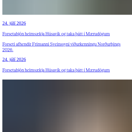
24. júlí 2026
Forsetahjón heimsækja Húsavík og taka þátt í Mærudögum
Forseti afhendir Frímanni Sveinssyni viðurkenningu Norðurþings
2026.
24. júlí 2026
Forsetahjón heimsækja Húsavík og taka þátt í Mærudögum