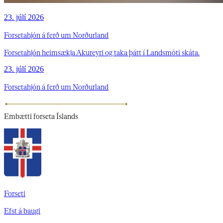
23. júlí 2026
Forsetahjón á ferð um Norðurland
Forsetahjón heimsækja Akureyri og taka þátt í Landsmóti skáta.
23. júlí 2026
Forsetahjón á ferð um Norðurland
Embætti
forseta Íslands
Forseti
Efst á baugi