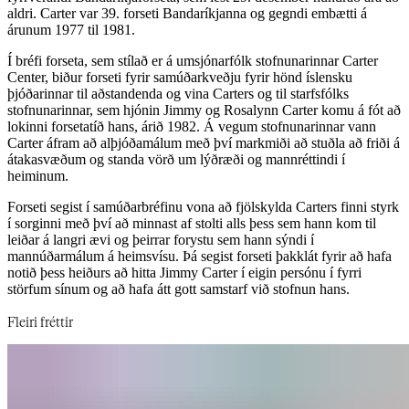
aldri. Carter var 39. forseti Bandaríkjanna og gegndi embætti á
árunum 1977 til 1981.​​​​‌ ‍ ​‍​‍‌‍ ‌ ​‍‌‍‍‌‌‍‌ ‌‍‍‌‌‍ ‍​‍​‍​ ‍‍​‍​‍‌ ​ ‌‍​‌‌‍ ‍‌‍‍‌‌ ‌​‌ ‍‌​‍ ‍‌‍‍‌‌‍ ​‍​‍​‍ ​​‍​‍‌‍‍​‌ ​‍‌‍‌‌‌‍‌‍​‍​‍​ ‍‍​‍​‍‌‍‍​‌ ‌​‌ ‌​‌ ​​‌ ​ ​‍ ​‍ ‌‍‌‍‌‍ ‌ ​‍‌ ​ ‌‍‌‌‌ ‌​‌‍‍‌​‍ ‌‌‍‍‌‌ ​ ‌‍ ​‌‍​‌‌‍ ‍‌‍‌​‌ ​ ​‍ ‍‌ ‌‍‌‍‌‌‌ ​‍‌‍​ ‌‍‌‌‌‍ ​​‍ ‍‌‍​‌‌ ​​‌ ​​​‍ ‌ ​ ‌ ‌​‌ ‌‌‌‍‌​‌‍‍‌‌‍ ​‍ ‌‍‍‌‌‍ ‍‌ ‌​‌‍‌‌‌‍ ‍‌ ‌​​‍ ‌‍‌‌‌‍‌​‌‍‍‌‌ ‌​​‍ ‌‍ ‌‌‍ ‌‍‌​‌‍‌‌​ ‌‌ ​​‌ ​‍‌‍‌‌‌ ​ ‌‍‌‌‌‍ ‍‌ ‌​‌‍​‌‌ ‌​‌‍‍‌‌‍ ‌‍ ‍​ ‍ ‌‍‍‌‌‍‌​​ ‌‌ ​ ‌​‍‌‌​‌​‌‍‍​‌​​‌‌‍‌​‌‍​ ​ ‌‌‌‌‌​‌​​ ‌‌‍​‌‌​ ‌‌‌‌‌​‍‌​ ‌​‌​ ‌​ ​ ‌‌​ ‌‌‌‌‌‍ ​‌​ ‌‌‍ ‍​ ‍ ‌ ‌​‌ ‍‌‌ ​​‌‍‌‌​ ‌‌‍ ‍‌‍‌‌‌ ‌ ‌ ​ ​ ‍ ‌ ​​‌‍​‌‌ ‌​‌‍‍​​ ‌‌ ​​‌‍​‌‌‍‌ ‌‍‌‌‌​​‍‌ ‌‌‌‍‍‌‌‍ ​‌‍‌​‌‍‌‌‌ ​‍​‍‌‌​ ‌‌‌​​‍‌‌ ‌‍‍ ‌‍‌‌‌ ‍‌​‍‌‌​ ​ ‌​‌​​‍‌‌​ ​ ‌​‌​​‍‌‌​ ​‍​ ​‍‌ ​‍‌‍‍‌‌‍​ ‌‍‍​‌ ‌​‌‍‌‌‌ ‍​‌ ‌​​‍ ‌​ ‌‌​ ​ ‌ ‌​‌‍‌‍​ ‌‍​ ‌ ‌ ​ ‌‍​ ​ ‍‌​‍‌‌​ ​‍​ ​‍​‍‌‌​ ‌‌‌​‌​​‍ ‍‌‍​ ‌‍ ‌‍ ‍‌ ‌​‌‍‌‌‌‍ ‍‌ ‌​​‍‌‌​ ‌‌‌​​‍‌‌ ‌‍‍ ‌‍‌‌‌ ‍‌​‍‌‌​ ​ ‌​‌​​‍‌‌​ ​ ‌​‌​​‍‌‌​ ​‍​ ​‍​ ‍​​ ​‌​ ​‌‌‍​‌​ ​‍‌‍​ ‌‍‌​​ ​​​ ‌‍​ ‍​‌‍​‌​ ​‍​‍‌‌​ ​‍​ ​‍​‍‌‌​ ‌‌‌​‌​​‍ ‍‌‍​ ‌‍‍​‌‍‍‌‌‍ ​‌‍‌​‌ ​‍‌‍‌‌‌‍ ‍​‍‌‌​ ‌‌‌​​‍‌‌ ‌‍‍ ‌‍‌‌‌ ‍‌​‍‌‌​ ​ ‌​‌​​‍‌‌​ ​ ‌​‌​​‍‌‌​ ​‍​ ​‍​ ‌​‌‍‌​‌‍‌​​ ​​​ ‌ ​ ‍​​ ‌‌‌‍​‍​ ​​​ ​‌‌‍‌​​ ​‌​‍‌‌​ ​‍​ ​‍​‍‌‌​ ‌‌‌​‌​​‍ ‍‌ ‌​‌‍‌‌‌ ‍​‌ ‌​​ ‌‍​‍‌‍​‌‌ ​ ‌‍‌‌‌‌‌‌‌ ​‍‌‍ ​​ ‌‌‍‍​‌ ‌​‌ ‌​‌ ​​‌ ​ ​‍‌‌​ ​‍‌​‌‍​‍‌‌​ ​‍‌​‌‍‌‍‌‍‌‍ ‌ ​‍‌ ​ ‌‍‌‌‌ ‌​‌‍‍‌​‍ ‌‌‍‍‌‌ ​ ‌‍ ​‌‍​‌‌‍ ‍‌‍‌​‌ ​ ​‍ ‍‌ ‌‍‌‍‌‌‌ ​‍‌‍​ ‌‍‌‌‌‍ ​​‍ ‍‌‍​‌‌ ​​‌ ​​​‍‌‌​ ​‍‌​‌‍‌ ​ ‌ ‌​‌ ‌‌‌‍‌​‌‍‍‌‌‍ ​‍‌‍‌‍‍‌‌‍‌​​ ‌‌ ​ ‌​‍‌‌​‌​‌‍‍​‌​​‌‌‍‌​‌‍​ ​ ‌‌‌‌‌​‌​​ ‌‌‍​‌‌​ ‌‌‌‌‌​‍‌​ ‌​‌​ ‌​ ​ ‌‌​ ‌‌‌‌‌‍ ​‌​ ‌‌‍ ‍​‍‌‍‌ ‌​‌ ‍‌‌ ​​‌‍‌‌​ ‌‌‍ ‍‌‍‌‌‌ ‌ ‌ ​ ​‍‌‍‌ ​​‌‍​‌‌ ‌​‌‍‍​​ ‌‌ ​​‌‍​‌‌‍‌ ‌‍‌‌‌​​‍‌ ‌‌‌‍‍‌‌‍ ​‌‍‌​‌‍‌‌‌ ​‍​‍‌‌​ ‌‌‌​​‍‌‌ ‌‍‍ ‌‍‌‌‌ ‍‌​‍‌‌​ ​ ‌​‌​​‍‌‌​ ​ ‌​‌​​‍‌‌​ ​‍​ ​‍‌ ​‍‌‍‍‌‌‍​ ‌‍‍​‌ ‌​‌‍‌‌‌ ‍​‌ ‌​​‍ ‌​ ‌‌​ ​ ‌ ‌​‌‍‌‍​ ‌‍​ ‌ ‌ ​ ‌‍​ ​ ‍‌​‍‌‌​ ​‍​ ​‍​‍‌‌​ ‌‌‌​‌​​‍ ‍‌‍​ ‌‍ ‌‍ ‍‌ ‌​‌‍‌‌‌‍ ‍‌ ‌​​‍‌‌​ ‌‌‌​​‍‌‌ ‌‍‍ ‌‍‌‌‌ ‍‌​‍‌‌​ ​ ‌​‌​​‍‌‌​ ​ ‌​‌​​‍‌‌​ ​‍​ ​‍​ ‍​​ ​‌​ ​‌‌‍​‌​ ​‍‌‍​ ‌‍‌​​ ​​​ ‌‍​ ‍​‌‍​‌​ ​‍​‍‌‌​ ​‍​ ​‍​‍‌‌​ ‌‌‌​‌​​‍ ‍‌‍​ ‌‍‍​‌‍‍‌‌‍ ​‌‍‌​‌ ​‍‌‍‌‌‌‍ ‍​‍‌‌​ ‌‌‌​​‍‌‌ ‌‍‍ ‌‍‌‌‌ ‍‌​‍‌‌​ ​ ‌​‌​​‍‌‌​ ​ ‌​‌​​‍‌‌​ ​‍​ ​‍​ ‌​‌‍‌​‌‍‌​​ ​​​ ‌ ​ ‍​​ ‌‌‌‍​‍​ ​​​ ​‌‌‍‌​​ ​‌​‍‌‌​ ​‍​ ​‍​‍‌‌​ ‌‌‌​‌​​‍ ‍‌ ‌​‌‍‌‌‌ ‍​‌ ‌​​‍‌‍‌ ​​‌‍‌‌‌ ​‍‌ ​ ‌ ​​‌‍‌‌‌‍​ ‌ ‌​‌‍‍‌‌ ‌‍‌‍‌‌​ ‌‌ ​​‌ ‌‌‌‍​‍‌‍ ​‌‍‍‌‌ ​ ‌‍‍​‌‍‌‌‌‍‌​​‍​‍‌ ‌
Í bréfi forseta, sem stílað er á umsjónarfólk stofnunarinnar Carter
Center, biður forseti fyrir samúðarkveðju fyrir hönd íslensku
þjóðarinnar til aðstandenda og vina Carters og til starfsfólks
stofnunarinnar, sem hjónin Jimmy og Rosalynn Carter komu á fót að
lokinni forsetatíð hans, árið 1982. Á vegum stofnunarinnar vann
Carter áfram að alþjóðamálum með því markmiði að stuðla að friði á
átakasvæðum og standa vörð um lýðræði og mannréttindi í
heiminum.​​​​‌ ‍ ​‍​‍‌‍ ‌ ​‍‌‍‍‌‌‍‌ ‌‍‍‌‌‍ ‍​‍​‍​ ‍‍​‍​‍‌ ​ ‌‍​‌‌‍ ‍‌‍‍‌‌ ‌​‌ ‍‌​‍ ‍‌‍‍‌‌‍ ​‍​‍​‍ ​​‍​‍‌‍‍​‌ ​‍‌‍‌‌‌‍‌‍​‍​‍​ ‍‍​‍​‍‌‍‍​‌ ‌​‌ ‌​‌ ​​‌ ​ ​‍ ​‍ ‌‍‌‍‌‍ ‌ ​‍‌ ​ ‌‍‌‌‌ ‌​‌‍‍‌​‍ ‌‌‍‍‌‌ ​ ‌‍ ​‌‍​‌‌‍ ‍‌‍‌​‌ ​ ​‍ ‍‌ ‌‍‌‍‌‌‌ ​‍‌‍​ ‌‍‌‌‌‍ ​​‍ ‍‌‍​‌‌ ​​‌ ​​​‍ ‌ ​ ‌ ‌​‌ ‌‌‌‍‌​‌‍‍‌‌‍ ​‍ ‌‍‍‌‌‍ ‍‌ ‌​‌‍‌‌‌‍ ‍‌ ‌​​‍ ‌‍‌‌‌‍‌​‌‍‍‌‌ ‌​​‍ ‌‍ ‌‌‍ ‌‍‌​‌‍‌‌​ ‌‌ ​​‌ ​‍‌‍‌‌‌ ​ ‌‍‌‌‌‍ ‍‌ ‌​‌‍​‌‌ ‌​‌‍‍‌‌‍ ‌‍ ‍​ ‍ ‌‍‍‌‌‍‌​​ ‌‌ ​ ‌​‍‌‌​‌​‌‍‍​‌​​‌‌‍‌​‌‍​ ​ ‌‌‌‌‌​‌​​ ‌‌‍​‌‌​ ‌‌‌‌‌​‍‌​ ‌​‌​ ‌​ ​ ‌‌​ ‌‌‌‌‌‍ ​‌​ ‌‌‍ ‍​ ‍ ‌ ‌​‌ ‍‌‌ ​​‌‍‌‌​ ‌‌‍ ‍‌‍‌‌‌ ‌ ‌ ​ ​ ‍ ‌ ​​‌‍​‌‌ ‌​‌‍‍​​ ‌‌ ​​‌‍​‌‌‍‌ ‌‍‌‌‌​​‍‌ ‌‌‌‍‍‌‌‍ ​‌‍‌​‌‍‌‌‌ ​‍​‍‌‌​ ‌‌‌​​‍‌‌ ‌‍‍ ‌‍‌‌‌ ‍‌​‍‌‌​ ​ ‌​‌​​‍‌‌​ ​ ‌​‌​​‍‌‌​ ​‍​ ​‍‌ ​‍‌‍‍‌‌‍​ ‌‍‍​‌ ‌​‌‍‌‌‌ ‍​‌ ‌​​‍ ‌​ ‌‌​ ​ ‌ ‌​‌‍‌‍​ ‌‍​ ‌ ‌ ​ ‌‍​ ​ ‍‌​‍‌‌​ ​‍​ ​‍​‍‌‌​ ‌‌‌​‌​​‍ ‍‌‍​ ‌‍ ‌‍ ‍‌ ‌​‌‍‌‌‌‍ ‍‌ ‌​​‍‌‌​ ‌‌‌​​‍‌‌ ‌‍‍ ‌‍‌‌‌ ‍‌​‍‌‌​ ​ ‌​‌​​‍‌‌​ ​ ‌​‌​​‍‌‌​ ​‍​ ​‍​ ​‌​ ‌‌​ ​ ‌‍​ ​ ‍‌​ ‌ ‌‍‌‌‌‍‌‍‌‍​ ‌‍‌‍​ ‌‍​ ‍​​‍‌‌​ ​‍​ ​‍​‍‌‌​ ‌‌‌​‌​​‍ ‍‌‍​ ‌‍‍​‌‍‍‌‌‍ ​‌‍‌​‌ ​‍‌‍‌‌‌‍ ‍​‍‌‌​ ‌‌‌​​‍‌‌ ‌‍‍ ‌‍‌‌‌ ‍‌​‍‌‌​ ​ ‌​‌​​‍‌‌​ ​ ‌​‌​​‍‌‌​ ​‍​ ​‍​ ‌‌​ ​‍‌‍​‍​ ​‍‌‍​ ​ ​‌​ ‍​​ ‌ ​ ‍​‌‍‌​‌‍‌‌​ ​‍​‍‌‌​ ​‍​ ​‍​‍‌‌​ ‌‌‌​‌​​‍ ‍‌ ‌​‌‍‌‌‌ ‍​‌ ‌​​ ‌‍​‍‌‍​‌‌ ​ ‌‍‌‌‌‌‌‌‌ ​‍‌‍ ​​ ‌‌‍‍​‌ ‌​‌ ‌​‌ ​​‌ ​ ​‍‌‌​ ​‍‌​‌‍​‍‌‌​ ​‍‌​‌‍‌‍‌‍‌‍ ‌ ​‍‌ ​ ‌‍‌‌‌ ‌​‌‍‍‌​‍ ‌‌‍‍‌‌ ​ ‌‍ ​‌‍​‌‌‍ ‍‌‍‌​‌ ​ ​‍ ‍‌ ‌‍‌‍‌‌‌ ​‍‌‍​ ‌‍‌‌‌‍ ​​‍ ‍‌‍​‌‌ ​​‌ ​​​‍‌‌​ ​‍‌​‌‍‌ ​ ‌ ‌​‌ ‌‌‌‍‌​‌‍‍‌‌‍ ​‍‌‍‌‍‍‌‌‍‌​​ ‌‌ ​ ‌​‍‌‌​‌​‌‍‍​‌​​‌‌‍‌​‌‍​ ​ ‌‌‌‌‌​‌​​ ‌‌‍​‌‌​ ‌‌‌‌‌​‍‌​ ‌​‌​ ‌​ ​ ‌‌​ ‌‌‌‌‌‍ ​‌​ ‌‌‍ ‍​‍‌‍‌ ‌​‌ ‍‌‌ ​​‌‍‌‌​ ‌‌‍ ‍‌‍‌‌‌ ‌ ‌ ​ ​‍‌‍‌ ​​‌‍​‌‌ ‌​‌‍‍​​ ‌‌ ​​‌‍​‌‌‍‌ ‌‍‌‌‌​​‍‌ ‌‌‌‍‍‌‌‍ ​‌‍‌​‌‍‌‌‌ ​‍​‍‌‌​ ‌‌‌​​‍‌‌ ‌‍‍ ‌‍‌‌‌ ‍‌​‍‌‌​ ​ ‌​‌​​‍‌‌​ ​ ‌​‌​​‍‌‌​ ​‍​ ​‍‌ ​‍‌‍‍‌‌‍​ ‌‍‍​‌ ‌​‌‍‌‌‌ ‍​‌ ‌​​‍ ‌​ ‌‌​ ​ ‌ ‌​‌‍‌‍​ ‌‍​ ‌ ‌ ​ ‌‍​ ​ ‍‌​‍‌‌​ ​‍​ ​‍​‍‌‌​ ‌‌‌​‌​​‍ ‍‌‍​ ‌‍ ‌‍ ‍‌ ‌​‌‍‌‌‌‍ ‍‌ ‌​​‍‌‌​ ‌‌‌​​‍‌‌ ‌‍‍ ‌‍‌‌‌ ‍‌​‍‌‌​ ​ ‌​‌​​‍‌‌​ ​ ‌​‌​​‍‌‌​ ​‍​ ​‍​ ​‌​ ‌‌​ ​ ‌‍​ ​ ‍‌​ ‌ ‌‍‌‌‌‍‌‍‌‍​ ‌‍‌‍​ ‌‍​ ‍​​‍‌‌​ ​‍​ ​‍​‍‌‌​ ‌‌‌​‌​​‍ ‍‌‍​ ‌‍‍​‌‍‍‌‌‍ ​‌‍‌​‌ ​‍‌‍‌‌‌‍ ‍​‍‌‌​ ‌‌‌​​‍‌‌ ‌‍‍ ‌‍‌‌‌ ‍‌​‍‌‌​ ​ ‌​‌​​‍‌‌​ ​ ‌​‌​​‍‌‌​ ​‍​ ​‍​ ‌‌​ ​‍‌‍​‍​ ​‍‌‍​ ​ ​‌​ ‍​​ ‌ ​ ‍​‌‍‌​‌‍‌‌​ ​‍​‍‌‌​ ​‍​ ​‍​‍‌‌​ ‌‌‌​‌​​‍ ‍‌ ‌​‌‍‌‌‌ ‍​‌ ‌​​‍‌‍‌ ​​‌‍‌‌‌ ​‍‌ ​ ‌ ​​‌‍‌‌‌‍​ ‌ ‌​‌‍‍‌‌ ‌‍‌‍‌‌​ ‌‌ ​​‌ ‌‌‌‍​‍‌‍ ​‌‍‍‌‌ ​ ‌‍‍​‌‍‌‌‌‍‌​​‍​‍‌ ‌
Forseti segist í samúðarbréfinu vona að fjölskylda Carters finni styrk
í sorginni með því að minnast af stolti alls þess sem hann kom til
leiðar á langri ævi og þeirrar forystu sem hann sýndi í
mannúðarmálum á heimsvísu. Þá segist forseti þakklát fyrir að hafa
notið þess heiðurs að hitta Jimmy Carter í eigin persónu í fyrri
störfum sínum og að hafa átt gott samstarf við stofnun hans.​​​​‌ ‍ ​‍​‍‌‍ ‌ ​‍‌‍‍‌‌‍‌ ‌‍‍‌‌‍ ‍​‍​‍​ ‍‍​‍​‍‌ ​ ‌‍​‌‌‍ ‍‌‍‍‌‌ ‌​‌ ‍‌​‍ ‍‌‍‍‌‌‍ ​‍​‍​‍ ​​‍​‍‌‍‍​‌ ​‍‌‍‌‌‌‍‌‍​‍​‍​ ‍‍​‍​‍‌‍‍​‌ ‌​‌ ‌​‌ ​​‌ ​ ​‍ ​‍ ‌‍‌‍‌‍ ‌ ​‍‌ ​ ‌‍‌‌‌ ‌​‌‍‍‌​‍ ‌‌‍‍‌‌ ​ ‌‍ ​‌‍​‌‌‍ ‍‌‍‌​‌ ​ ​‍ ‍‌ ‌‍‌‍‌‌‌ ​‍‌‍​ ‌‍‌‌‌‍ ​​‍ ‍‌‍​‌‌ ​​‌ ​​​‍ ‌ ​ ‌ ‌​‌ ‌‌‌‍‌​‌‍‍‌‌‍ ​‍ ‌‍‍‌‌‍ ‍‌ ‌​‌‍‌‌‌‍ ‍‌ ‌​​‍ ‌‍‌‌‌‍‌​‌‍‍‌‌ ‌​​‍ ‌‍ ‌‌‍ ‌‍‌​‌‍‌‌​ ‌‌ ​​‌ ​‍‌‍‌‌‌ ​ ‌‍‌‌‌‍ ‍‌ ‌​‌‍​‌‌ ‌​‌‍‍‌‌‍ ‌‍ ‍​ ‍ ‌‍‍‌‌‍‌​​ ‌‌ ​ ‌​‍‌‌​‌​‌‍‍​‌​​‌‌‍‌​‌‍​ ​ ‌‌‌‌‌​‌​​ ‌‌‍​‌‌​ ‌‌‌‌‌​‍‌​ ‌​‌​ ‌​ ​ ‌‌​ ‌‌‌‌‌‍ ​‌​ ‌‌‍ ‍​ ‍ ‌ ‌​‌ ‍‌‌ ​​‌‍‌‌​ ‌‌‍ ‍‌‍‌‌‌ ‌ ‌ ​ ​ ‍ ‌ ​​‌‍​‌‌ ‌​‌‍‍​​ ‌‌ ​​‌‍​‌‌‍‌ ‌‍‌‌‌​​‍‌ ‌‌‌‍‍‌‌‍ ​‌‍‌​‌‍‌‌‌ ​‍​‍‌‌​ ‌‌‌​​‍‌‌ ‌‍‍ ‌‍‌‌‌ ‍‌​‍‌‌​ ​ ‌​‌​​‍‌‌​ ​ ‌​‌​​‍‌‌​ ​‍​ ​‍‌ ​‍‌‍‍‌‌‍​ ‌‍‍​‌ ‌​‌‍‌‌‌ ‍​‌ ‌​​‍ ‌​ ‌‌​ ​ ‌ ‌​‌‍‌‍​ ‌‍​ ‌ ‌ ​ ‌‍​ ​ ‍‌​‍‌‌​ ​‍​ ​‍​‍‌‌​ ‌‌‌​‌​​‍ ‍‌‍​ ‌‍ ‌‍ ‍‌ ‌​‌‍‌‌‌‍ ‍‌ ‌​​‍‌‌​ ‌‌‌​​‍‌‌ ‌‍‍ ‌‍‌‌‌ ‍‌​‍‌‌​ ​ ‌​‌​​‍‌‌​ ​ ‌​‌​​‍‌‌​ ​‍​ ​‍​ ‌‍​ ‌‌​ ‌​​ ‍‌​ ​​​ ‍‌‌‍​ ​ ‌​​ ‌ ‌‍‌‌‌‍‌‌​ ​‌​‍‌‌​ ​‍​ ​‍​‍‌‌​ ‌‌‌​‌​​‍ ‍‌‍​ ‌‍‍​‌‍‍‌‌‍ ​‌‍‌​‌ ​‍‌‍‌‌‌‍ ‍​‍‌‌​ ‌‌‌​​‍‌‌ ‌‍‍ ‌‍‌‌‌ ‍‌​‍‌‌​ ​ ‌​‌​​‍‌‌​ ​ ‌​‌​​‍‌‌​ ​‍​ ​‍‌‍​ ​ ​‌​ ​‍​ ‍‌‌‍‌‍‌‍‌‍‌‍​ ​ ‍‌‌‍‌‌​ ​ ​ ‌‍​ ‌​​‍‌‌​ ​‍​ ​‍​‍‌‌​ ‌‌‌​‌​​‍ ‍‌ ‌​‌‍‌‌‌ ‍​‌ ‌​​ ‌‍​‍‌‍​‌‌ ​ ‌‍‌‌‌‌‌‌‌ ​‍‌‍ ​​ ‌‌‍‍​‌ ‌​‌ ‌​‌ ​​‌ ​ ​‍‌‌​ ​‍‌​‌‍​‍‌‌​ ​‍‌​‌‍‌‍‌‍‌‍ ‌ ​‍‌ ​ ‌‍‌‌‌ ‌​‌‍‍‌​‍ ‌‌‍‍‌‌ ​ ‌‍ ​‌‍​‌‌‍ ‍‌‍‌​‌ ​ ​‍ ‍‌ ‌‍‌‍‌‌‌ ​‍‌‍​ ‌‍‌‌‌‍ ​​‍ ‍‌‍​‌‌ ​​‌ ​​​‍‌‌​ ​‍‌​‌‍‌ ​ ‌ ‌​‌ ‌‌‌‍‌​‌‍‍‌‌‍ ​‍‌‍‌‍‍‌‌‍‌​​ ‌‌ ​ ‌​‍‌‌​‌​‌‍‍​‌​​‌‌‍‌​‌‍​ ​ ‌‌‌‌‌​‌​​ ‌‌‍​‌‌​ ‌‌‌‌‌​‍‌​ ‌​‌​ ‌​ ​ ‌‌​ ‌‌‌‌‌‍ ​‌​ ‌‌‍ ‍​‍‌‍‌ ‌​‌ ‍‌‌ ​​‌‍‌‌​ ‌‌‍ ‍‌‍‌‌‌ ‌ ‌ ​ ​‍‌‍‌ ​​‌‍​‌‌ ‌​‌‍‍​​ ‌‌ ​​‌‍​‌‌‍‌ ‌‍‌‌‌​​‍‌ ‌‌‌‍‍‌‌‍ ​‌‍‌​‌‍‌‌‌ ​‍​‍‌‌​ ‌‌‌​​‍‌‌ ‌‍‍ ‌‍‌‌‌ ‍‌​‍‌‌​ ​ ‌​‌​​‍‌‌​ ​ ‌​‌​​‍‌‌​ ​‍​ ​‍‌ ​‍‌‍‍‌‌‍​ ‌‍‍​‌ ‌​‌‍‌‌‌ ‍​‌ ‌​​‍ ‌​ ‌‌​ ​ ‌ ‌​‌‍‌‍​ ‌‍​ ‌ ‌ ​ ‌‍​ ​ ‍‌​‍‌‌​ ​‍​ ​‍​‍‌‌​ ‌‌‌​‌​​‍ ‍‌‍​ ‌‍ ‌‍ ‍‌ ‌​‌‍‌‌‌‍ ‍‌ ‌​​‍‌‌​ ‌‌‌​​‍‌‌ ‌‍‍ ‌‍‌‌‌ ‍‌​‍‌‌​ ​ ‌​‌​​‍‌‌​ ​ ‌​‌​​‍‌‌​ ​‍​ ​‍​ ‌‍​ ‌‌​ ‌​​ ‍‌​ ​​​ ‍‌‌‍​ ​ ‌​​ ‌ ‌‍‌‌‌‍‌‌​ ​‌​‍‌‌​ ​‍​ ​‍​‍‌‌​ ‌‌‌​‌​​‍ ‍‌‍​ ‌‍‍​‌‍‍‌‌‍ ​‌‍‌​‌ ​‍‌‍‌‌‌‍ ‍​‍‌‌​ ‌‌‌​​‍‌‌ ‌‍‍ ‌‍‌‌‌ ‍‌​‍‌‌​ ​ ‌​‌​​‍‌‌​ ​ ‌​‌​​‍‌‌​ ​‍​ ​‍‌‍​ ​ ​‌​ ​‍​ ‍‌‌‍‌‍‌‍‌‍‌‍​ ​ ‍‌‌‍‌‌​ ​ ​ ‌‍​ ‌​​‍‌‌​ ​‍​ ​‍​‍‌‌​ ‌‌‌​‌​​‍ ‍‌ ‌​‌‍‌‌‌ ‍​‌ ‌​​‍‌‍‌ ​​‌‍‌‌‌ ​‍‌ ​ ‌ ​​‌‍‌‌‌‍​ ‌ ‌​‌‍‍‌‌ ‌‍‌‍‌‌​ ‌‌ ​​‌ ‌‌‌‍​‍‌‍ ​‌‍‍‌‌ ​ ‌‍‍​‌‍‌‌‌‍‌​​‍​‍‌ ‌
Fleiri fréttir