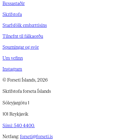
Bessastaðir
Skrifstofa
Starfsfólk embættisins
Tilnefnt til fálkaorðu
Spurningar og svör
Um vefinn
Instagram
© Forseti Íslands, 2026
Skrifstofa forseta Íslands
Sóleyjargötu 1
101 Reykjavík
Sími: 540 4400.
Netfang:
forseti@forseti.is