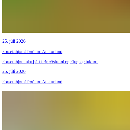
25. júlí 2026
Forsetahjón á ferð um Austurland
Forsetahjón taka þátt í Bræðslunni og Flugi og fákum.
25. júlí 2026
Forsetahjón á ferð um Austurland