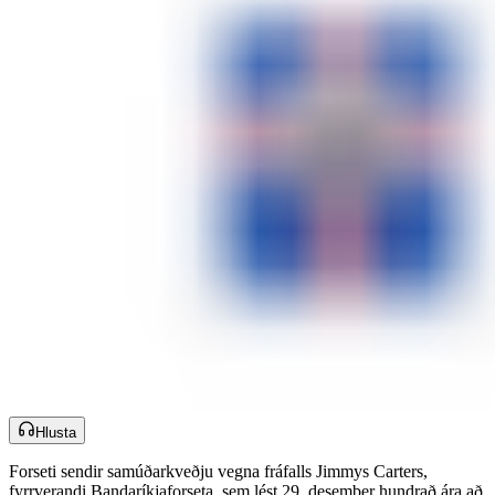
Hlusta
Forseti sendir samúðarkveðju vegna fráfalls Jimmys Carters,
fyrrverandi Bandaríkjaforseta, sem lést 29. desember hundrað ára að