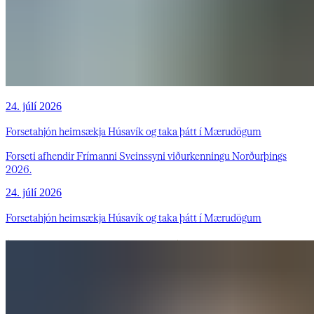
24. júlí 2026
Forsetahjón heimsækja Húsavík og taka þátt í Mærudögum
Forseti afhendir Frímanni Sveinssyni viðurkenningu Norðurþings
2026.
24. júlí 2026
Forsetahjón heimsækja Húsavík og taka þátt í Mærudögum