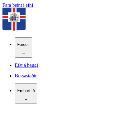
Fara beint í efni
Forseti
Efst á baugi
Bessastaðir
Embættið
IS
EN