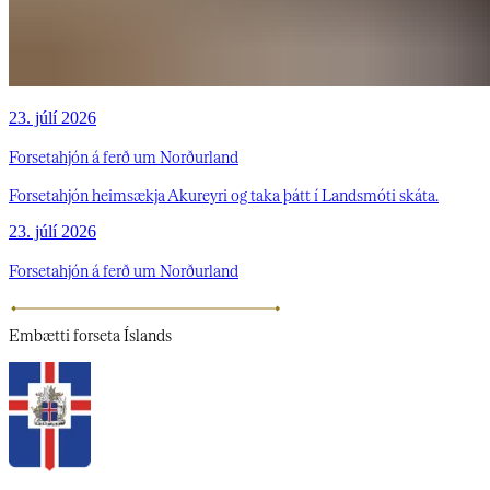
23. júlí 2026
Forsetahjón á ferð um Norðurland
Forsetahjón heimsækja Akureyri og taka þátt í Landsmóti skáta.
23. júlí 2026
Forsetahjón á ferð um Norðurland
Embætti
forseta Íslands