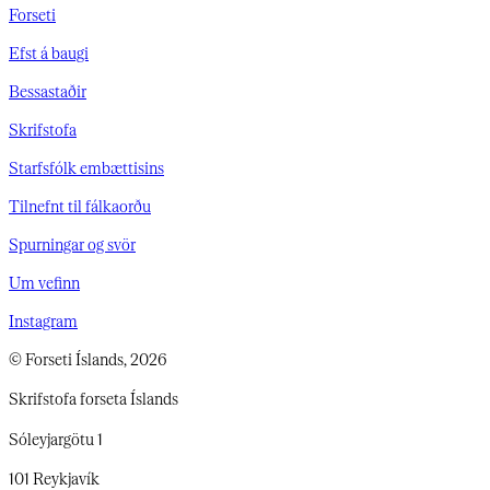
Forseti
Efst á baugi
Bessastaðir
Skrifstofa
Starfsfólk embættisins
Tilnefnt til fálkaorðu
Spurningar og svör
Um vefinn
Instagram
© Forseti Íslands, 2026
Skrifstofa forseta Íslands
Sóleyjargötu 1
101 Reykjavík