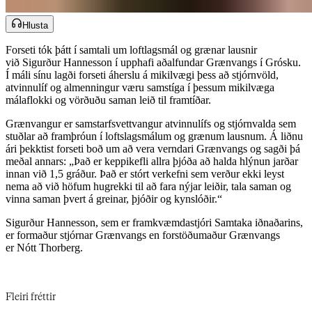
Hlusta
Forseti tók þátt í samtali um loftlagsmál og grænar lausnir
við Sigurður Hannesson í upphafi aðalfundar Grænvangs í Grósku.
Í máli sínu lagði forseti áherslu á mikilvægi þess að stjórnvöld,
atvinnulíf og almenningur væru samstíga í þessum mikilvæga
málaflokki og vörðuðu saman leið til framtíðar.​​​​‌ ‍ ​‍​‍‌‍ ‌ ​‍‌‍‍‌‌‍‌ ‌‍‍‌‌‍ ‍​‍​‍​ ‍‍​‍​‍‌ ​ ‌‍​‌‌‍ ‍‌‍‍‌‌ ‌​‌ ‍‌​‍ ‍‌‍‍‌‌‍ ​‍​‍​‍ ​​‍​‍‌‍‍​‌ ​‍‌‍‌‌‌‍‌‍​‍​‍​ ‍‍​‍​‍‌‍‍​‌ ‌​‌ ‌​‌ ​​‌ ​ ​‍ ​‍ ‌‍‌‍‌‍ ‌ ​‍‌ ​ ‌‍‌‌‌ ‌​‌‍‍‌​‍ ‌‌‍‍‌‌ ​ ‌‍ ​‌‍​‌‌‍ ‍‌‍‌​‌ ​ ​‍ ‍‌ ‌‍‌‍‌‌‌ ​‍‌‍​ ‌‍‌‌‌‍ ​​‍ ‍‌‍​‌‌ ​​‌ ​​​‍ ‌ ​ ‌ ‌​‌ ‌‌‌‍‌​‌‍‍‌‌‍ ​‍ ‌‍‍‌‌‍ ‍‌ ‌​‌‍‌‌‌‍ ‍‌ ‌​​‍ ‌‍‌‌‌‍‌​‌‍‍‌‌ ‌​​‍ ‌‍ ‌‌‍ ‌‍‌​‌‍‌‌​ ‌‌ ​​‌ ​‍‌‍‌‌‌ ​ ‌‍‌‌‌‍ ‍‌ ‌​‌‍​‌‌ ‌​‌‍‍‌‌‍ ‌‍ ‍​ ‍ ‌‍‍‌‌‍‌​​ ‌​ ‌​​ ​​‌‍‌ ‌​‌‍‌​‍‍‌​‍‌‌​‌​‌ ​ ‌‍​ ‌‍ ‍‌‍‌‍‌‌‍‌‌​‌‌‌​‌‍‌‌‌​‌​‍‍‌‌​‌‌‌‌‌‌​‍‌‌​‌​‌‌‌‍‌‌‌‌​ ‍ ‌ ‌​‌ ‍‌‌ ​​‌‍‌‌​ ‌‌‍ ‍‌‍‌‌‌ ‌ ‌ ​ ​ ‍ ‌ ​​‌‍​‌‌ ‌​‌‍‍​​ ‌‌ ​​‌‍​‌‌‍‌ ‌‍‌‌‌​​‍‌ ‌‌‌‍‍‌‌‍ ​‌‍‌​‌‍‌‌‌ ​‍​‍‌‌​ ‌‌‌​​‍‌‌ ‌‍‍ ‌‍‌‌‌ ‍‌​‍‌‌​ ​ ‌​‌​​‍‌‌​ ​ ‌​‌​​‍‌‌​ ​‍​ ​‍‌ ​‍‌‍‍‌‌‍​ ‌‍‍​‌ ‌​‌‍‌‌‌ ‍​‌ ‌​​‍ ‌​ ​‍​ ‍​‌‍‌‌‌‍ ‌‍​ ​ ‌ ​ ​‍​ ‌​‌ ‌​​‍‌‌​ ​‍​ ​‍​‍‌‌​ ‌‌‌​‌​​‍ ‍‌‍​ ‌‍ ‌‍ ‍‌ ‌​‌‍‌‌‌‍ ‍‌ ‌​​‍‌‌​ ‌‌‌​​‍‌‌ ‌‍‍ ‌‍‌‌‌ ‍‌​‍‌‌​ ​ ‌​‌​​‍‌‌​ ​ ‌​‌​​‍‌‌​ ​‍​ ​‍​ ‌​‌‍​‍‌‍‌‌​ ​​​ ‌​‌‍‌‍‌‍‌​​ ‌‌​ ‌‍‌‍‌‌‌‍‌‍​ ​ ​‍‌‌​ ​‍​ ​‍​‍‌‌​ ‌‌‌​‌​​‍ ‍‌‍​ ‌‍‍​‌‍‍‌‌‍ ​‌‍‌​‌ ​‍‌‍‌‌‌‍ ‍​‍‌‌​ ‌‌‌​​‍‌‌ ‌‍‍ ‌‍‌‌‌ ‍‌​‍‌‌​ ​ ‌​‌​​‍‌‌​ ​ ‌​‌​​‍‌‌​ ​‍​ ​‍‌‍‌​‌‍‌​​ ​​​ ‌‍​ ‌​‌‍‌‍​ ‌‌​ ‌‍​ ‌‌​ ‌‍‌‍‌​​ ​ ​‍‌‌​ ​‍​ ​‍​‍‌‌​ ‌‌‌​‌​​‍ ‍‌ ‌​‌‍‌‌‌ ‍​‌ ‌​​ ‌‍​‍‌‍​‌‌ ​ ‌‍‌‌‌‌‌‌‌ ​‍‌‍ ​​ ‌‌‍‍​‌ ‌​‌ ‌​‌ ​​‌ ​ ​‍‌‌​ ​‍‌​‌‍​‍‌‌​ ​‍‌​‌‍‌‍‌‍‌‍ ‌ ​‍‌ ​ ‌‍‌‌‌ ‌​‌‍‍‌​‍ ‌‌‍‍‌‌ ​ ‌‍ ​‌‍​‌‌‍ ‍‌‍‌​‌ ​ ​‍ ‍‌ ‌‍‌‍‌‌‌ ​‍‌‍​ ‌‍‌‌‌‍ ​​‍ ‍‌‍​‌‌ ​​‌ ​​​‍‌‌​ ​‍‌​‌‍‌ ​ ‌ ‌​‌ ‌‌‌‍‌​‌‍‍‌‌‍ ​‍‌‍‌‍‍‌‌‍‌​​ ‌​ ‌​​ ​​‌‍‌ ‌​‌‍‌​‍‍‌​‍‌‌​‌​‌ ​ ‌‍​ ‌‍ ‍‌‍‌‍‌‌‍‌‌​‌‌‌​‌‍‌‌‌​‌​‍‍‌‌​‌‌‌‌‌‌​‍‌‌​‌​‌‌‌‍‌‌‌‌​‍‌‍‌ ‌​‌ ‍‌‌ ​​‌‍‌‌​ ‌‌‍ ‍‌‍‌‌‌ ‌ ‌ ​ ​‍‌‍‌ ​​‌‍​‌‌ ‌​‌‍‍​​ ‌‌ ​​‌‍​‌‌‍‌ ‌‍‌‌‌​​‍‌ ‌‌‌‍‍‌‌‍ ​‌‍‌​‌‍‌‌‌ ​‍​‍‌‌​ ‌‌‌​​‍‌‌ ‌‍‍ ‌‍‌‌‌ ‍‌​‍‌‌​ ​ ‌​‌​​‍‌‌​ ​ ‌​‌​​‍‌‌​ ​‍​ ​‍‌ ​‍‌‍‍‌‌‍​ ‌‍‍​‌ ‌​‌‍‌‌‌ ‍​‌ ‌​​‍ ‌​ ​‍​ ‍​‌‍‌‌‌‍ ‌‍​ ​ ‌ ​ ​‍​ ‌​‌ ‌​​‍‌‌​ ​‍​ ​‍​‍‌‌​ ‌‌‌​‌​​‍ ‍‌‍​ ‌‍ ‌‍ ‍‌ ‌​‌‍‌‌‌‍ ‍‌ ‌​​‍‌‌​ ‌‌‌​​‍‌‌ ‌‍‍ ‌‍‌‌‌ ‍‌​‍‌‌​ ​ ‌​‌​​‍‌‌​ ​ ‌​‌​​‍‌‌​ ​‍​ ​‍​ ‌​‌‍​‍‌‍‌‌​ ​​​ ‌​‌‍‌‍‌‍‌​​ ‌‌​ ‌‍‌‍‌‌‌‍‌‍​ ​ ​‍‌‌​ ​‍​ ​‍​‍‌‌​ ‌‌‌​‌​​‍ ‍‌‍​ ‌‍‍​‌‍‍‌‌‍ ​‌‍‌​‌ ​‍‌‍‌‌‌‍ ‍​‍‌‌​ ‌‌‌​​‍‌‌ ‌‍‍ ‌‍‌‌‌ ‍‌​‍‌‌​ ​ ‌​‌​​‍‌‌​ ​ ‌​‌​​‍‌‌​ ​‍​ ​‍‌‍‌​‌‍‌​​ ​​​ ‌‍​ ‌​‌‍‌‍​ ‌‌​ ‌‍​ ‌‌​ ‌‍‌‍‌​​ ​ ​‍‌‌​ ​‍​ ​‍​‍‌‌​ ‌‌‌​‌​​‍ ‍‌ ‌​‌‍‌‌‌ ‍​‌ ‌​​‍‌‍‌ ​​‌‍‌‌‌ ​‍‌ ​ ‌ ​​‌‍‌‌‌‍​ ‌ ‌​‌‍‍‌‌ ‌‍‌‍‌‌​ ‌‌ ​​‌ ‌‌‌‍​‍‌‍ ​‌‍‍‌‌ ​ ‌‍‍​‌‍‌‌‌‍‌​​‍​‍‌ ‌
Grænvangur er samstarfsvettvangur atvinnulífs og stjórnvalda sem
stuðlar að framþróun í loftslagsmálum og grænum lausnum. Á liðnu
ári þekktist forseti boð um að vera verndari Grænvangs og sagði þá
meðal annars: „Það er keppikefli allra þjóða að halda hlýnun jarðar
innan við 1,5 gráður. Það er stórt verkefni sem verður ekki leyst
nema að við höfum hugrekki til að fara nýjar leiðir, tala saman og
vinna saman þvert á greinar, þjóðir og kynslóðir.“​​​​‌ ‍ ​‍​‍‌‍ ‌ ​‍‌‍‍‌‌‍‌ ‌‍‍‌‌‍ ‍​‍​‍​ ‍‍​‍​‍‌ ​ ‌‍​‌‌‍ ‍‌‍‍‌‌ ‌​‌ ‍‌​‍ ‍‌‍‍‌‌‍ ​‍​‍​‍ ​​‍​‍‌‍‍​‌ ​‍‌‍‌‌‌‍‌‍​‍​‍​ ‍‍​‍​‍‌‍‍​‌ ‌​‌ ‌​‌ ​​‌ ​ ​‍ ​‍ ‌‍‌‍‌‍ ‌ ​‍‌ ​ ‌‍‌‌‌ ‌​‌‍‍‌​‍ ‌‌‍‍‌‌ ​ ‌‍ ​‌‍​‌‌‍ ‍‌‍‌​‌ ​ ​‍ ‍‌ ‌‍‌‍‌‌‌ ​‍‌‍​ ‌‍‌‌‌‍ ​​‍ ‍‌‍​‌‌ ​​‌ ​​​‍ ‌ ​ ‌ ‌​‌ ‌‌‌‍‌​‌‍‍‌‌‍ ​‍ ‌‍‍‌‌‍ ‍‌ ‌​‌‍‌‌‌‍ ‍‌ ‌​​‍ ‌‍‌‌‌‍‌​‌‍‍‌‌ ‌​​‍ ‌‍ ‌‌‍ ‌‍‌​‌‍‌‌​ ‌‌ ​​‌ ​‍‌‍‌‌‌ ​ ‌‍‌‌‌‍ ‍‌ ‌​‌‍​‌‌ ‌​‌‍‍‌‌‍ ‌‍ ‍​ ‍ ‌‍‍‌‌‍‌​​ ‌​ ‌​​ ​​‌‍‌ ‌​‌‍‌​‍‍‌​‍‌‌​‌​‌ ​ ‌‍​ ‌‍ ‍‌‍‌‍‌‌‍‌‌​‌‌‌​‌‍‌‌‌​‌​‍‍‌‌​‌‌‌‌‌‌​‍‌‌​‌​‌‌‌‍‌‌‌‌​ ‍ ‌ ‌​‌ ‍‌‌ ​​‌‍‌‌​ ‌‌‍ ‍‌‍‌‌‌ ‌ ‌ ​ ​ ‍ ‌ ​​‌‍​‌‌ ‌​‌‍‍​​ ‌‌ ​​‌‍​‌‌‍‌ ‌‍‌‌‌​​‍‌ ‌‌‌‍‍‌‌‍ ​‌‍‌​‌‍‌‌‌ ​‍​‍‌‌​ ‌‌‌​​‍‌‌ ‌‍‍ ‌‍‌‌‌ ‍‌​‍‌‌​ ​ ‌​‌​​‍‌‌​ ​ ‌​‌​​‍‌‌​ ​‍​ ​‍‌ ​‍‌‍‍‌‌‍​ ‌‍‍​‌ ‌​‌‍‌‌‌ ‍​‌ ‌​​‍ ‌​ ​‍​ ‍​‌‍‌‌‌‍ ‌‍​ ​ ‌ ​ ​‍​ ‌​‌ ‌​​‍‌‌​ ​‍​ ​‍​‍‌‌​ ‌‌‌​‌​​‍ ‍‌‍​ ‌‍ ‌‍ ‍‌ ‌​‌‍‌‌‌‍ ‍‌ ‌​​‍‌‌​ ‌‌‌​​‍‌‌ ‌‍‍ ‌‍‌‌‌ ‍‌​‍‌‌​ ​ ‌​‌​​‍‌‌​ ​ ‌​‌​​‍‌‌​ ​‍​ ​‍‌‍‌‌​ ‌ ​ ‌‍‌‍‌‌‌‍​‌‌‍‌‌‌‍​ ​ ​ ‌‍‌​‌‍​ ​ ​‌‌‍‌‌​‍‌‌​ ​‍​ ​‍​‍‌‌​ ‌‌‌​‌​​‍ ‍‌‍​ ‌‍‍​‌‍‍‌‌‍ ​‌‍‌​‌ ​‍‌‍‌‌‌‍ ‍​‍‌‌​ ‌‌‌​​‍‌‌ ‌‍‍ ‌‍‌‌‌ ‍‌​‍‌‌​ ​ ‌​‌​​‍‌‌​ ​ ‌​‌​​‍‌‌​ ​‍​ ​‍‌‍​‌​ ​‍​ ​‌‌‍​‌‌‍‌​​ ‌​​ ‌​‌‍​‌​ ​‍‌‍​‌‌‍‌‌‌‍‌​​‍‌‌​ ​‍​ ​‍​‍‌‌​ ‌‌‌​‌​​‍ ‍‌ ‌​‌‍‌‌‌ ‍​‌ ‌​​ ‌‍​‍‌‍​‌‌ ​ ‌‍‌‌‌‌‌‌‌ ​‍‌‍ ​​ ‌‌‍‍​‌ ‌​‌ ‌​‌ ​​‌ ​ ​‍‌‌​ ​‍‌​‌‍​‍‌‌​ ​‍‌​‌‍‌‍‌‍‌‍ ‌ ​‍‌ ​ ‌‍‌‌‌ ‌​‌‍‍‌​‍ ‌‌‍‍‌‌ ​ ‌‍ ​‌‍​‌‌‍ ‍‌‍‌​‌ ​ ​‍ ‍‌ ‌‍‌‍‌‌‌ ​‍‌‍​ ‌‍‌‌‌‍ ​​‍ ‍‌‍​‌‌ ​​‌ ​​​‍‌‌​ ​‍‌​‌‍‌ ​ ‌ ‌​‌ ‌‌‌‍‌​‌‍‍‌‌‍ ​‍‌‍‌‍‍‌‌‍‌​​ ‌​ ‌​​ ​​‌‍‌ ‌​‌‍‌​‍‍‌​‍‌‌​‌​‌ ​ ‌‍​ ‌‍ ‍‌‍‌‍‌‌‍‌‌​‌‌‌​‌‍‌‌‌​‌​‍‍‌‌​‌‌‌‌‌‌​‍‌‌​‌​‌‌‌‍‌‌‌‌​‍‌‍‌ ‌​‌ ‍‌‌ ​​‌‍‌‌​ ‌‌‍ ‍‌‍‌‌‌ ‌ ‌ ​ ​‍‌‍‌ ​​‌‍​‌‌ ‌​‌‍‍​​ ‌‌ ​​‌‍​‌‌‍‌ ‌‍‌‌‌​​‍‌ ‌‌‌‍‍‌‌‍ ​‌‍‌​‌‍‌‌‌ ​‍​‍‌‌​ ‌‌‌​​‍‌‌ ‌‍‍ ‌‍‌‌‌ ‍‌​‍‌‌​ ​ ‌​‌​​‍‌‌​ ​ ‌​‌​​‍‌‌​ ​‍​ ​‍‌ ​‍‌‍‍‌‌‍​ ‌‍‍​‌ ‌​‌‍‌‌‌ ‍​‌ ‌​​‍ ‌​ ​‍​ ‍​‌‍‌‌‌‍ ‌‍​ ​ ‌ ​ ​‍​ ‌​‌ ‌​​‍‌‌​ ​‍​ ​‍​‍‌‌​ ‌‌‌​‌​​‍ ‍‌‍​ ‌‍ ‌‍ ‍‌ ‌​‌‍‌‌‌‍ ‍‌ ‌​​‍‌‌​ ‌‌‌​​‍‌‌ ‌‍‍ ‌‍‌‌‌ ‍‌​‍‌‌​ ​ ‌​‌​​‍‌‌​ ​ ‌​‌​​‍‌‌​ ​‍​ ​‍‌‍‌‌​ ‌ ​ ‌‍‌‍‌‌‌‍​‌‌‍‌‌‌‍​ ​ ​ ‌‍‌​‌‍​ ​ ​‌‌‍‌‌​‍‌‌​ ​‍​ ​‍​‍‌‌​ ‌‌‌​‌​​‍ ‍‌‍​ ‌‍‍​‌‍‍‌‌‍ ​‌‍‌​‌ ​‍‌‍‌‌‌‍ ‍​‍‌‌​ ‌‌‌​​‍‌‌ ‌‍‍ ‌‍‌‌‌ ‍‌​‍‌‌​ ​ ‌​‌​​‍‌‌​ ​ ‌​‌​​‍‌‌​ ​‍​ ​‍‌‍​‌​ ​‍​ ​‌‌‍​‌‌‍‌​​ ‌​​ ‌​‌‍​‌​ ​‍‌‍​‌‌‍‌‌‌‍‌​​‍‌‌​ ​‍​ ​‍​‍‌‌​ ‌‌‌​‌​​‍ ‍‌ ‌​‌‍‌‌‌ ‍​‌ ‌​​‍‌‍‌ ​​‌‍‌‌‌ ​‍‌ ​ ‌ ​​‌‍‌‌‌‍​ ‌ ‌​‌‍‍‌‌ ‌‍‌‍‌‌​ ‌‌ ​​‌ ‌‌‌‍​‍‌‍ ​‌‍‍‌‌ ​ ‌‍‍​‌‍‌‌‌‍‌​​‍​‍‌ ‌
Sigurður Hannesson, sem er framkvæmdastjóri Samtaka iðnaðarins,
er formaður stjórnar Grænvangs en forstöðumaður Grænvangs
er Nótt Thorberg.​​​​‌ ‍ ​‍​‍‌‍ ‌ ​‍‌‍‍‌‌‍‌ ‌‍‍‌‌‍ ‍​‍​‍​ ‍‍​‍​‍‌ ​ ‌‍​‌‌‍ ‍‌‍‍‌‌ ‌​‌ ‍‌​‍ ‍‌‍‍‌‌‍ ​‍​‍​‍ ​​‍​‍‌‍‍​‌ ​‍‌‍‌‌‌‍‌‍​‍​‍​ ‍‍​‍​‍‌‍‍​‌ ‌​‌ ‌​‌ ​​‌ ​ ​‍ ​‍ ‌‍‌‍‌‍ ‌ ​‍‌ ​ ‌‍‌‌‌ ‌​‌‍‍‌​‍ ‌‌‍‍‌‌ ​ ‌‍ ​‌‍​‌‌‍ ‍‌‍‌​‌ ​ ​‍ ‍‌ ‌‍‌‍‌‌‌ ​‍‌‍​ ‌‍‌‌‌‍ ​​‍ ‍‌‍​‌‌ ​​‌ ​​​‍ ‌ ​ ‌ ‌​‌ ‌‌‌‍‌​‌‍‍‌‌‍ ​‍ ‌‍‍‌‌‍ ‍‌ ‌​‌‍‌‌‌‍ ‍‌ ‌​​‍ ‌‍‌‌‌‍‌​‌‍‍‌‌ ‌​​‍ ‌‍ ‌‌‍ ‌‍‌​‌‍‌‌​ ‌‌ ​​‌ ​‍‌‍‌‌‌ ​ ‌‍‌‌‌‍ ‍‌ ‌​‌‍​‌‌ ‌​‌‍‍‌‌‍ ‌‍ ‍​ ‍ ‌‍‍‌‌‍‌​​ ‌​ ‌​​ ​​‌‍‌ ‌​‌‍‌​‍‍‌​‍‌‌​‌​‌ ​ ‌‍​ ‌‍ ‍‌‍‌‍‌‌‍‌‌​‌‌‌​‌‍‌‌‌​‌​‍‍‌‌​‌‌‌‌‌‌​‍‌‌​‌​‌‌‌‍‌‌‌‌​ ‍ ‌ ‌​‌ ‍‌‌ ​​‌‍‌‌​ ‌‌‍ ‍‌‍‌‌‌ ‌ ‌ ​ ​ ‍ ‌ ​​‌‍​‌‌ ‌​‌‍‍​​ ‌‌ ​​‌‍​‌‌‍‌ ‌‍‌‌‌​​‍‌ ‌‌‌‍‍‌‌‍ ​‌‍‌​‌‍‌‌‌ ​‍​‍‌‌​ ‌‌‌​​‍‌‌ ‌‍‍ ‌‍‌‌‌ ‍‌​‍‌‌​ ​ ‌​‌​​‍‌‌​ ​ ‌​‌​​‍‌‌​ ​‍​ ​‍‌ ​‍‌‍‍‌‌‍​ ‌‍‍​‌ ‌​‌‍‌‌‌ ‍​‌ ‌​​‍ ‌​ ​‍​ ‍​‌‍‌‌‌‍ ‌‍​ ​ ‌ ​ ​‍​ ‌​‌ ‌​​‍‌‌​ ​‍​ ​‍​‍‌‌​ ‌‌‌​‌​​‍ ‍‌‍​ ‌‍ ‌‍ ‍‌ ‌​‌‍‌‌‌‍ ‍‌ ‌​​‍‌‌​ ‌‌‌​​‍‌‌ ‌‍‍ ‌‍‌‌‌ ‍‌​‍‌‌​ ​ ‌​‌​​‍‌‌​ ​ ‌​‌​​‍‌‌​ ​‍​ ​‍​ ​‍‌‍‌‍​ ‌​‌‍‌‍​ ​ ​ ‍​‌‍​ ​ ​‌​ ‌‌​ ​​‌‍​ ​ ‍‌​‍‌‌​ ​‍​ ​‍​‍‌‌​ ‌‌‌​‌​​‍ ‍‌‍​ ‌‍‍​‌‍‍‌‌‍ ​‌‍‌​‌ ​‍‌‍‌‌‌‍ ‍​‍‌‌​ ‌‌‌​​‍‌‌ ‌‍‍ ‌‍‌‌‌ ‍‌​‍‌‌​ ​ ‌​‌​​‍‌‌​ ​ ‌​‌​​‍‌‌​ ​‍​ ​‍‌‍​‍‌‍‌‌​ ‌‍​ ​‍​ ‍​​ ​‍​ ​ ​ ‌ ‌‍​ ‌‍‌​‌‍‌‍​ ​‌​‍‌‌​ ​‍​ ​‍​‍‌‌​ ‌‌‌​‌​​‍ ‍‌ ‌​‌‍‌‌‌ ‍​‌ ‌​​ ‌‍​‍‌‍​‌‌ ​ ‌‍‌‌‌‌‌‌‌ ​‍‌‍ ​​ ‌‌‍‍​‌ ‌​‌ ‌​‌ ​​‌ ​ ​‍‌‌​ ​‍‌​‌‍​‍‌‌​ ​‍‌​‌‍‌‍‌‍‌‍ ‌ ​‍‌ ​ ‌‍‌‌‌ ‌​‌‍‍‌​‍ ‌‌‍‍‌‌ ​ ‌‍ ​‌‍​‌‌‍ ‍‌‍‌​‌ ​ ​‍ ‍‌ ‌‍‌‍‌‌‌ ​‍‌‍​ ‌‍‌‌‌‍ ​​‍ ‍‌‍​‌‌ ​​‌ ​​​‍‌‌​ ​‍‌​‌‍‌ ​ ‌ ‌​‌ ‌‌‌‍‌​‌‍‍‌‌‍ ​‍‌‍‌‍‍‌‌‍‌​​ ‌​ ‌​​ ​​‌‍‌ ‌​‌‍‌​‍‍‌​‍‌‌​‌​‌ ​ ‌‍​ ‌‍ ‍‌‍‌‍‌‌‍‌‌​‌‌‌​‌‍‌‌‌​‌​‍‍‌‌​‌‌‌‌‌‌​‍‌‌​‌​‌‌‌‍‌‌‌‌​‍‌‍‌ ‌​‌ ‍‌‌ ​​‌‍‌‌​ ‌‌‍ ‍‌‍‌‌‌ ‌ ‌ ​ ​‍‌‍‌ ​​‌‍​‌‌ ‌​‌‍‍​​ ‌‌ ​​‌‍​‌‌‍‌ ‌‍‌‌‌​​‍‌ ‌‌‌‍‍‌‌‍ ​‌‍‌​‌‍‌‌‌ ​‍​‍‌‌​ ‌‌‌​​‍‌‌ ‌‍‍ ‌‍‌‌‌ ‍‌​‍‌‌​ ​ ‌​‌​​‍‌‌​ ​ ‌​‌​​‍‌‌​ ​‍​ ​‍‌ ​‍‌‍‍‌‌‍​ ‌‍‍​‌ ‌​‌‍‌‌‌ ‍​‌ ‌​​‍ ‌​ ​‍​ ‍​‌‍‌‌‌‍ ‌‍​ ​ ‌ ​ ​‍​ ‌​‌ ‌​​‍‌‌​ ​‍​ ​‍​‍‌‌​ ‌‌‌​‌​​‍ ‍‌‍​ ‌‍ ‌‍ ‍‌ ‌​‌‍‌‌‌‍ ‍‌ ‌​​‍‌‌​ ‌‌‌​​‍‌‌ ‌‍‍ ‌‍‌‌‌ ‍‌​‍‌‌​ ​ ‌​‌​​‍‌‌​ ​ ‌​‌​​‍‌‌​ ​‍​ ​‍​ ​‍‌‍‌‍​ ‌​‌‍‌‍​ ​ ​ ‍​‌‍​ ​ ​‌​ ‌‌​ ​​‌‍​ ​ ‍‌​‍‌‌​ ​‍​ ​‍​‍‌‌​ ‌‌‌​‌​​‍ ‍‌‍​ ‌‍‍​‌‍‍‌‌‍ ​‌‍‌​‌ ​‍‌‍‌‌‌‍ ‍​‍‌‌​ ‌‌‌​​‍‌‌ ‌‍‍ ‌‍‌‌‌ ‍‌​‍‌‌​ ​ ‌​‌​​‍‌‌​ ​ ‌​‌​​‍‌‌​ ​‍​ ​‍‌‍​‍‌‍‌‌​ ‌‍​ ​‍​ ‍​​ ​‍​ ​ ​ ‌ ‌‍​ ‌‍‌​‌‍‌‍​ ​‌​‍‌‌​ ​‍​ ​‍​‍‌‌​ ‌‌‌​‌​​‍ ‍‌ ‌​‌‍‌‌‌ ‍​‌ ‌​​‍‌‍‌ ​​‌‍‌‌‌ ​‍‌ ​ ‌ ​​‌‍‌‌‌‍​ ‌ ‌​‌‍‍‌‌ ‌‍‌‍‌‌​ ‌‌ ​​‌ ‌‌‌‍​‍‌‍ ​‌‍‍‌‌ ​ ‌‍‍​‌‍‌‌‌‍‌​​‍​‍‌ ‌
Fleiri fréttir