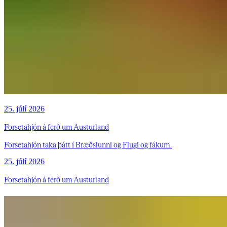
25. júlí 2026
Forsetahjón á ferð um Austurland
Forsetahjón taka þátt í Bræðslunni og Flugi og fákum.
25. júlí 2026
Forsetahjón á ferð um Austurland