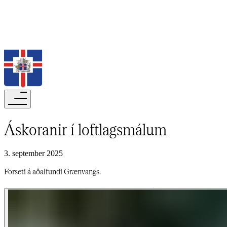
Leita
Áskoranir í loftlagsmálum​​​​‌ ‍ ​‍​‍‌‍ ‌ ​‍‌‍‍‌‌‍‌ ‌‍‍‌‌‍ ‍​‍​‍​ ‍‍​‍​‍‌ ​ ‌‍​‌‌‍ ‍‌‍‍‌‌ ‌​‌ ‍‌​‍ ‍‌‍‍‌‌‍ ​‍​‍​‍ ​​‍​‍‌‍‍​‌ ​‍‌‍‌‌‌‍‌‍​‍​‍​ ‍‍​‍​‍‌‍‍​‌ ‌​‌ ‌​‌ ​​‌ ​ ​‍ ​‍ ‌‍‌‍‌‍ ‌ ​‍‌ ​ ‌‍‌‌‌ ‌​‌‍‍‌​‍ ‌‌‍‍‌‌ ​ ‌‍ ​‌‍​‌‌‍ ‍‌‍‌​‌ ​ ​‍ ‍‌ ‌‍‌‍‌‌‌ ​‍‌‍​ ‌‍‌‌‌‍ ​​‍ ‍‌‍​‌‌ ​​‌ ​​​‍ ‌ ​ ‌ ‌​‌ ‌‌‌‍‌​‌‍‍‌‌‍ ​‍ ‌‍‍‌‌‍ ‍‌ ‌​‌‍‌‌‌‍ ‍‌ ‌​​‍ ‌‍‌‌‌‍‌​‌‍‍‌‌ ‌​​‍ ‌‍ ‌‌‍ ‌‍‌​‌‍‌‌​ ‌‌ ​​‌ ​‍‌‍‌‌‌ ​ ‌‍‌‌‌‍ ‍‌ ‌​‌‍​‌‌ ‌​‌‍‍‌‌‍ ‌‍ ‍​ ‍ ‌‍‍‌‌‍‌​​ ‌​ ‌​​ ​​‌‍‌ ‌​‌‍‌​‍‍‌​‍‌‌​‌​‌ ​ ‌‍​ ‌‍ ‍‌‍‌‍‌‌‍‌‌​‌‌‌​‌‍‌‌‌​‌​‍‍‌‌​‌‌‌‌‌‌​‍‌‌​‌​‌‌‌‍‌‌‌‌​ ‍ ‌ ‌​‌ ‍‌‌ ​​‌‍‌‌​ ‌‌‍ ‍‌‍‌‌‌ ‌ ‌ ​ ​ ‍ ‌ ​​‌‍​‌‌ ‌​‌‍‍​​ ‌‌ ‌​‌‍‍‌‌ ‌​‌‍ ​‌‍‌‌​ ‌‍​‍‌‍​‌‌ ​ ‌‍‌‌‌‌‌‌‌ ​‍‌‍ ​​ ‌‌‍‍​‌ ‌​‌ ‌​‌ ​​‌ ​ ​‍‌‌​ ​‍‌​‌‍​‍‌‌​ ​‍‌​‌‍‌‍‌‍‌‍ ‌ ​‍‌ ​ ‌‍‌‌‌ ‌​‌‍‍‌​‍ ‌‌‍‍‌‌ ​ ‌‍ ​‌‍​‌‌‍ ‍‌‍‌​‌ ​ ​‍ ‍‌ ‌‍‌‍‌‌‌ ​‍‌‍​ ‌‍‌‌‌‍ ​​‍ ‍‌‍​‌‌ ​​‌ ​​​‍‌‌​ ​‍‌​‌‍‌ ​ ‌ ‌​‌ ‌‌‌‍‌​‌‍‍‌‌‍ ​‍‌‍‌‍‍‌‌‍‌​​ ‌​ ‌​​ ​​‌‍‌ ‌​‌‍‌​‍‍‌​‍‌‌​‌​‌ ​ ‌‍​ ‌‍ ‍‌‍‌‍‌‌‍‌‌​‌‌‌​‌‍‌‌‌​‌​‍‍‌‌​‌‌‌‌‌‌​‍‌‌​‌​‌‌‌‍‌‌‌‌​‍‌‍‌ ‌​‌ ‍‌‌ ​​‌‍‌‌​ ‌‌‍ ‍‌‍‌‌‌ ‌ ‌ ​ ​‍‌‍‌ ​​‌‍​‌‌ ‌​‌‍‍​​ ‌‌ ‌​‌‍‍‌‌ ‌​‌‍ ​‌‍‌‌​‍‌‍‌ ​​‌‍‌‌‌ ​‍‌ ​ ‌ ​​‌‍‌‌‌‍​ ‌ ‌​‌‍‍‌‌ ‌‍‌‍‌‌​ ‌‌ ​​‌ ‌‌‌‍​‍‌‍ ​‌‍‍‌‌ ​ ‌‍‍​‌‍‌‌‌‍‌​​‍​‍‌ ‌
3. september 2025
Forseti á aðalfundi Grænvangs.​​​​‌ ‍ ​‍​‍‌‍ ‌ ​‍‌‍‍‌‌‍‌ ‌‍‍‌‌‍ ‍​‍​‍​ ‍‍​‍​‍‌ ​ ‌‍​‌‌‍ ‍‌‍‍‌‌ ‌​‌ ‍‌​‍ ‍‌‍‍‌‌‍ ​‍​‍​‍ ​​‍​‍‌‍‍​‌ ​‍‌‍‌‌‌‍‌‍​‍​‍​ ‍‍​‍​‍‌‍‍​‌ ‌​‌ ‌​‌ ​​‌ ​ ​‍ ​‍ ‌‍‌‍‌‍ ‌ ​‍‌ ​ ‌‍‌‌‌ ‌​‌‍‍‌​‍ ‌‌‍‍‌‌ ​ ‌‍ ​‌‍​‌‌‍ ‍‌‍‌​‌ ​ ​‍ ‍‌ ‌‍‌‍‌‌‌ ​‍‌‍​ ‌‍‌‌‌‍ ​​‍ ‍‌‍​‌‌ ​​‌ ​​​‍ ‌ ​ ‌ ‌​‌ ‌‌‌‍‌​‌‍‍‌‌‍ ​‍ ‌‍‍‌‌‍ ‍‌ ‌​‌‍‌‌‌‍ ‍‌ ‌​​‍ ‌‍‌‌‌‍‌​‌‍‍‌‌ ‌​​‍ ‌‍ ‌‌‍ ‌‍‌​‌‍‌‌​ ‌‌ ​​‌ ​‍‌‍‌‌‌ ​ ‌‍‌‌‌‍ ‍‌ ‌​‌‍​‌‌ ‌​‌‍‍‌‌‍ ‌‍ ‍​ ‍ ‌‍‍‌‌‍‌​​ ‌​ ‌​​ ​​‌‍‌ ‌​‌‍‌​‍‍‌​‍‌‌​‌​‌ ​ ‌‍​ ‌‍ ‍‌‍‌‍‌‌‍‌‌​‌‌‌​‌‍‌‌‌​‌​‍‍‌‌​‌‌‌‌‌‌​‍‌‌​‌​‌‌‌‍‌‌‌‌​ ‍ ‌ ‌​‌ ‍‌‌ ​​‌‍‌‌​ ‌‌‍ ‍‌‍‌‌‌ ‌ ‌ ​ ​ ‍ ‌ ​​‌‍​‌‌ ‌​‌‍‍​​ ‌‌‍‌​‌‍‌‌‌ ​ ‌‍​ ‌ ​‍‌‍‍‌‌ ​​‌ ‌​‌‍‍‌‌‍ ‌‍ ‍​ ‌‍​‍‌‍​‌‌ ​ ‌‍‌‌‌‌‌‌‌ ​‍‌‍ ​​ ‌‌‍‍​‌ ‌​‌ ‌​‌ ​​‌ ​ ​‍‌‌​ ​‍‌​‌‍​‍‌‌​ ​‍‌​‌‍‌‍‌‍‌‍ ‌ ​‍‌ ​ ‌‍‌‌‌ ‌​‌‍‍‌​‍ ‌‌‍‍‌‌ ​ ‌‍ ​‌‍​‌‌‍ ‍‌‍‌​‌ ​ ​‍ ‍‌ ‌‍‌‍‌‌‌ ​‍‌‍​ ‌‍‌‌‌‍ ​​‍ ‍‌‍​‌‌ ​​‌ ​​​‍‌‌​ ​‍‌​‌‍‌ ​ ‌ ‌​‌ ‌‌‌‍‌​‌‍‍‌‌‍ ​‍‌‍‌‍‍‌‌‍‌​​ ‌​ ‌​​ ​​‌‍‌ ‌​‌‍‌​‍‍‌​‍‌‌​‌​‌ ​ ‌‍​ ‌‍ ‍‌‍‌‍‌‌‍‌‌​‌‌‌​‌‍‌‌‌​‌​‍‍‌‌​‌‌‌‌‌‌​‍‌‌​‌​‌‌‌‍‌‌‌‌​‍‌‍‌ ‌​‌ ‍‌‌ ​​‌‍‌‌​ ‌‌‍ ‍‌‍‌‌‌ ‌ ‌ ​ ​‍‌‍‌ ​​‌‍​‌‌ ‌​‌‍‍​​ ‌‌‍‌​‌‍‌‌‌ ​ ‌‍​ ‌ ​‍‌‍‍‌‌ ​​‌ ‌​‌‍‍‌‌‍ ‌‍ ‍​‍‌‍‌ ​​‌‍‌‌‌ ​‍‌ ​ ‌ ​​‌‍‌‌‌‍​ ‌ ‌​‌‍‍‌‌ ‌‍‌‍‌‌​ ‌‌ ​​‌ ‌‌‌‍​‍‌‍ ​‌‍‍‌‌ ​ ‌‍‍​‌‍‌‌‌‍‌​​‍​‍‌ ‌