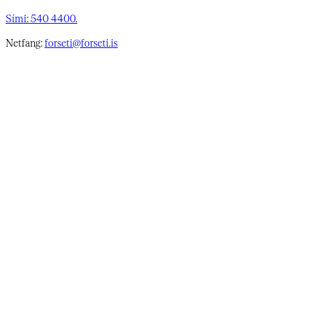
Sími: 540 4400.
Netfang:
forseti@forseti.is