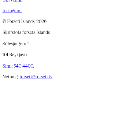
Instagram
© Forseti Íslands, 2026
Skrifstofa forseta Íslands
Sóleyjargötu 1
101 Reykjavík
Sími: 540 4400.
Netfang:
forseti@forseti.is