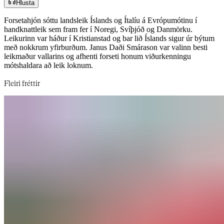
Hlusta
Forsetahjón sóttu landsleik Íslands og Ítalíu á Evrópumótinu í
handknattleik sem fram fer í Noregi, Svíþjóð og Danmörku.
Leikurinn var háður í Kristianstad og bar lið Íslands sigur úr býtum
með nokkrum yfirburðum. Janus Daði Smárason var valinn besti
leikmaður vallarins og afhenti forseti honum viðurkenningu
mótshaldara að leik loknum.​​​​‌ ‍ ​‍​‍‌‍ ‌ ​‍‌‍‍‌‌‍‌ ‌‍‍‌‌‍ ‍​‍​‍​ ‍‍​‍​‍‌ ​ ‌‍​‌‌‍ ‍‌‍‍‌‌ ‌​‌ ‍‌​‍ ‍‌‍‍‌‌‍ ​‍​‍​‍ ​​‍​‍‌‍‍​‌ ​‍‌‍‌‌‌‍‌‍​‍​‍​ ‍‍​‍​‍‌‍‍​‌ ‌​‌ ‌​‌ ​​‌ ​ ​‍ ​‍ ‌‍‌‍‌‍ ‌ ​‍‌ ​ ‌‍‌‌‌ ‌​‌‍‍‌​‍ ‌‌‍‍‌‌ ​ ‌‍ ​‌‍​‌‌‍ ‍‌‍‌​‌ ​ ​‍ ‍‌ ‌‍‌‍‌‌‌ ​‍‌‍​ ‌‍‌‌‌‍ ​​‍ ‍‌‍​‌‌ ​​‌ ​​​‍ ‌ ​ ‌ ‌​‌ ‌‌‌‍‌​‌‍‍‌‌‍ ​‍ ‌‍‍‌‌‍ ‍‌ ‌​‌‍‌‌‌‍ ‍‌ ‌​​‍ ‌‍‌‌‌‍‌​‌‍‍‌‌ ‌​​‍ ‌‍ ‌‌‍ ‌‍‌​‌‍‌‌​ ‌‌ ​​‌ ​‍‌‍‌‌‌ ​ ‌‍‌‌‌‍ ‍‌ ‌​‌‍​‌‌ ‌​‌‍‍‌‌‍ ‌‍ ‍​ ‍ ‌‍‍‌‌‍‌​​ ‌‌‍‍​‌ ‌ ‌​ ‍‌ ​​‌​​‌‌‌‍‍‌ ‌ ‌‍‍‍‌‍‍​‌‍‌​‌‌‌‌‌‍‌‍‌‍‍‍‌‍ ‌‌ ‌‍‌​‍‍‌​ ‌‌‌‍‌‌‍‌‌‌​‍​‌‍​‍​ ​​​ ‍ ‌ ‌​‌ ‍‌‌ ​​‌‍‌‌​ ‌‌‍ ‍‌‍‌‌‌ ‌ ‌ ​ ​ ‍ ‌ ​​‌‍​‌‌ ‌​‌‍‍​​ ‌‌ ​​‌‍​‌‌‍‌ ‌‍‌‌‌​​‍‌ ‌‌‌‍‍‌‌‍ ​‌‍‌​‌‍‌‌‌ ​‍​‍‌‌​ ‌‌‌​​‍‌‌ ‌‍‍ ‌‍‌‌‌ ‍‌​‍‌‌​ ​ ‌​‌​​‍‌‌​ ​ ‌​‌​​‍‌‌​ ​‍​ ​‍‌ ​‍‌‍‍‌‌‍​ ‌‍‍​‌ ‌​‌‍‌‌‌ ‍​‌ ‌​​‍ ‌‌ ​‍‌ ‌ ‌‍​ ‌‍ ‌​ ‌​​ ‌‍‌ ‌ ​ ‌​​ ‌ ​‍‌‌​ ​‍​ ​‍​‍‌‌​ ‌‌‌​‌​​‍ ‍‌‍​ ‌‍ ‌‍ ‍‌ ‌​‌‍‌‌‌‍ ‍‌ ‌​​‍‌‌​ ‌‌‌​​‍‌‌ ‌‍‍ ‌‍‌‌‌ ‍‌​‍‌‌​ ​ ‌​‌​​‍‌‌​ ​ ‌​‌​​‍‌‌​ ​‍​ ​‍‌‍​ ​ ​‍‌‍‌‌‌‍‌‍‌‍‌‌‌‍‌​​ ​‍​ ‍‌​ ‍‌‌‍​‌​ ​‍​ ‌​​‍‌‌​ ​‍​ ​‍​‍‌‌​ ‌‌‌​‌​​‍ ‍‌‍​ ‌‍‍​‌‍‍‌‌‍ ​‌‍‌​‌ ​‍‌‍‌‌‌‍ ‍​‍‌‌​ ‌‌‌​​‍‌‌ ‌‍‍ ‌‍‌‌‌ ‍‌​‍‌‌​ ​ ‌​‌​​‍‌‌​ ​ ‌​‌​​‍‌‌​ ​‍​ ​‍​ ‌​​ ​‌​ ‍​​ ​​‌‍​ ‌‍‌​​ ‌​​ ‌​​ ‌‌‌‍‌‍‌‍‌​​ ​‌​‍‌‌​ ​‍​ ​‍​‍‌‌​ ‌‌‌​‌​​‍ ‍‌ ‌​‌‍‌‌‌ ‍​‌ ‌​​ ‌‍​‍‌‍​‌‌ ​ ‌‍‌‌‌‌‌‌‌ ​‍‌‍ ​​ ‌‌‍‍​‌ ‌​‌ ‌​‌ ​​‌ ​ ​‍‌‌​ ​‍‌​‌‍​‍‌‌​ ​‍‌​‌‍‌‍‌‍‌‍ ‌ ​‍‌ ​ ‌‍‌‌‌ ‌​‌‍‍‌​‍ ‌‌‍‍‌‌ ​ ‌‍ ​‌‍​‌‌‍ ‍‌‍‌​‌ ​ ​‍ ‍‌ ‌‍‌‍‌‌‌ ​‍‌‍​ ‌‍‌‌‌‍ ​​‍ ‍‌‍​‌‌ ​​‌ ​​​‍‌‌​ ​‍‌​‌‍‌ ​ ‌ ‌​‌ ‌‌‌‍‌​‌‍‍‌‌‍ ​‍‌‍‌‍‍‌‌‍‌​​ ‌‌‍‍​‌ ‌ ‌​ ‍‌ ​​‌​​‌‌‌‍‍‌ ‌ ‌‍‍‍‌‍‍​‌‍‌​‌‌‌‌‌‍‌‍‌‍‍‍‌‍ ‌‌ ‌‍‌​‍‍‌​ ‌‌‌‍‌‌‍‌‌‌​‍​‌‍​‍​ ​​​‍‌‍‌ ‌​‌ ‍‌‌ ​​‌‍‌‌​ ‌‌‍ ‍‌‍‌‌‌ ‌ ‌ ​ ​‍‌‍‌ ​​‌‍​‌‌ ‌​‌‍‍​​ ‌‌ ​​‌‍​‌‌‍‌ ‌‍‌‌‌​​‍‌ ‌‌‌‍‍‌‌‍ ​‌‍‌​‌‍‌‌‌ ​‍​‍‌‌​ ‌‌‌​​‍‌‌ ‌‍‍ ‌‍‌‌‌ ‍‌​‍‌‌​ ​ ‌​‌​​‍‌‌​ ​ ‌​‌​​‍‌‌​ ​‍​ ​‍‌ ​‍‌‍‍‌‌‍​ ‌‍‍​‌ ‌​‌‍‌‌‌ ‍​‌ ‌​​‍ ‌‌ ​‍‌ ‌ ‌‍​ ‌‍ ‌​ ‌​​ ‌‍‌ ‌ ​ ‌​​ ‌ ​‍‌‌​ ​‍​ ​‍​‍‌‌​ ‌‌‌​‌​​‍ ‍‌‍​ ‌‍ ‌‍ ‍‌ ‌​‌‍‌‌‌‍ ‍‌ ‌​​‍‌‌​ ‌‌‌​​‍‌‌ ‌‍‍ ‌‍‌‌‌ ‍‌​‍‌‌​ ​ ‌​‌​​‍‌‌​ ​ ‌​‌​​‍‌‌​ ​‍​ ​‍‌‍​ ​ ​‍‌‍‌‌‌‍‌‍‌‍‌‌‌‍‌​​ ​‍​ ‍‌​ ‍‌‌‍​‌​ ​‍​ ‌​​‍‌‌​ ​‍​ ​‍​‍‌‌​ ‌‌‌​‌​​‍ ‍‌‍​ ‌‍‍​‌‍‍‌‌‍ ​‌‍‌​‌ ​‍‌‍‌‌‌‍ ‍​‍‌‌​ ‌‌‌​​‍‌‌ ‌‍‍ ‌‍‌‌‌ ‍‌​‍‌‌​ ​ ‌​‌​​‍‌‌​ ​ ‌​‌​​‍‌‌​ ​‍​ ​‍​ ‌​​ ​‌​ ‍​​ ​​‌‍​ ‌‍‌​​ ‌​​ ‌​​ ‌‌‌‍‌‍‌‍‌​​ ​‌​‍‌‌​ ​‍​ ​‍​‍‌‌​ ‌‌‌​‌​​‍ ‍‌ ‌​‌‍‌‌‌ ‍​‌ ‌​​‍‌‍‌ ​​‌‍‌‌‌ ​‍‌ ​ ‌ ​​‌‍‌‌‌‍​ ‌ ‌​‌‍‍‌‌ ‌‍‌‍‌‌​ ‌‌ ​​‌ ‌‌‌‍​‍‌‍ ​‌‍‍‌‌ ​ ‌‍‍​‌‍‌‌‌‍‌​​‍​‍‌ ‌
Fleiri fréttir