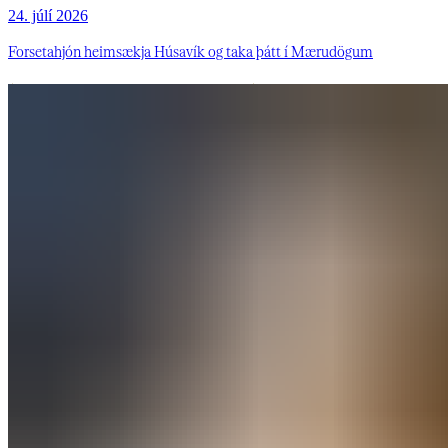
24. júlí 2026
Forsetahjón heimsækja Húsavík og taka þátt í Mærudögum