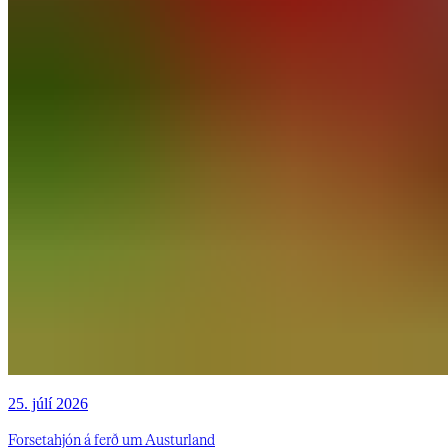
25. júlí 2026
Forsetahjón á ferð um Austurland