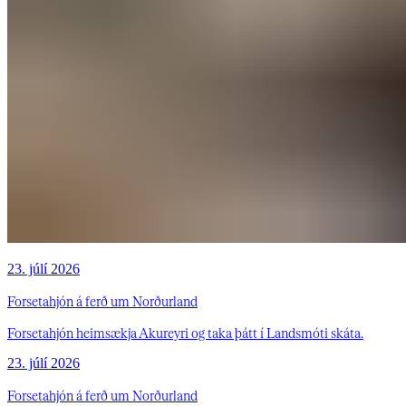
23. júlí 2026
Forsetahjón á ferð um Norðurland
Forsetahjón heimsækja Akureyri og taka þátt í Landsmóti skáta.
23. júlí 2026
Forsetahjón á ferð um Norðurland