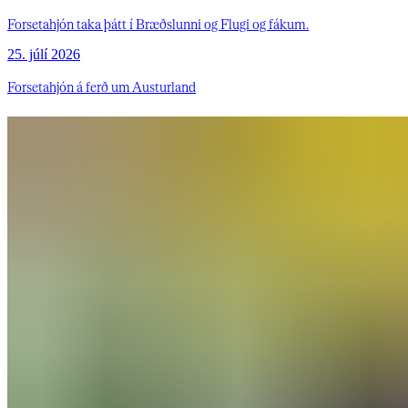
Forsetahjón taka þátt í Bræðslunni og Flugi og fákum.
25. júlí 2026
Forsetahjón á ferð um Austurland