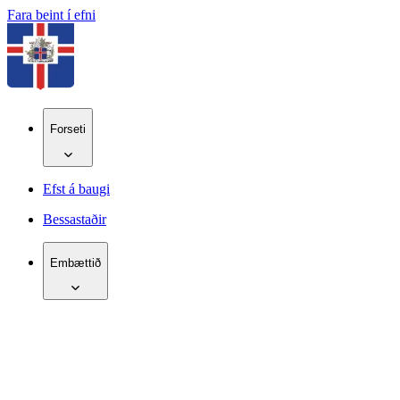
Fara beint í efni
Forseti
Efst á baugi
Bessastaðir
Embættið
IS
EN