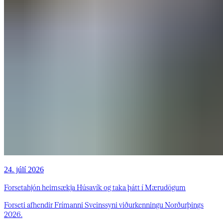
24. júlí 2026
Forsetahjón heimsækja Húsavík og taka þátt í Mærudögum
Forseti afhendir Frímanni Sveinssyni viðurkenningu Norðurþings
2026.