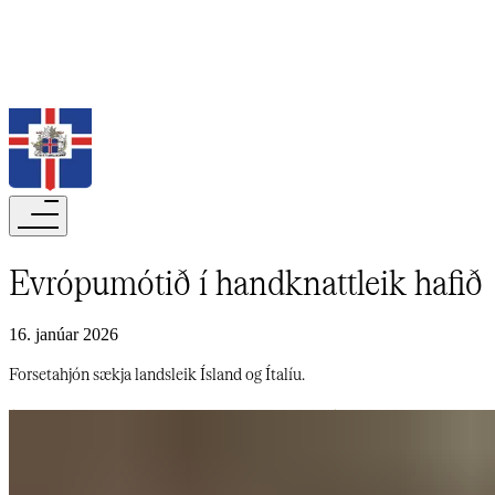
Leita
Evrópumótið í handknattleik hafið​​​​‌ ‍ ​‍​‍‌‍ ‌ ​‍‌‍‍‌‌‍‌ ‌‍‍‌‌‍ ‍​‍​‍​ ‍‍​‍​‍‌ ​ ‌‍​‌‌‍ ‍‌‍‍‌‌ ‌​‌ ‍‌​‍ ‍‌‍‍‌‌‍ ​‍​‍​‍ ​​‍​‍‌‍‍​‌ ​‍‌‍‌‌‌‍‌‍​‍​‍​ ‍‍​‍​‍‌‍‍​‌ ‌​‌ ‌​‌ ​​‌ ​ ​‍ ​‍ ‌‍‌‍‌‍ ‌ ​‍‌ ​ ‌‍‌‌‌ ‌​‌‍‍‌​‍ ‌‌‍‍‌‌ ​ ‌‍ ​‌‍​‌‌‍ ‍‌‍‌​‌ ​ ​‍ ‍‌ ‌‍‌‍‌‌‌ ​‍‌‍​ ‌‍‌‌‌‍ ​​‍ ‍‌‍​‌‌ ​​‌ ​​​‍ ‌ ​ ‌ ‌​‌ ‌‌‌‍‌​‌‍‍‌‌‍ ​‍ ‌‍‍‌‌‍ ‍‌ ‌​‌‍‌‌‌‍ ‍‌ ‌​​‍ ‌‍‌‌‌‍‌​‌‍‍‌‌ ‌​​‍ ‌‍ ‌‌‍ ‌‍‌​‌‍‌‌​ ‌‌ ​​‌ ​‍‌‍‌‌‌ ​ ‌‍‌‌‌‍ ‍‌ ‌​‌‍​‌‌ ‌​‌‍‍‌‌‍ ‌‍ ‍​ ‍ ‌‍‍‌‌‍‌​​ ‌‌‍‍​‌ ‌ ‌​ ‍‌ ​​‌​​‌‌‌‍‍‌ ‌ ‌‍‍‍‌‍‍​‌‍‌​‌‌‌‌‌‍‌‍‌‍‍‍‌‍ ‌‌ ‌‍‌​‍‍‌​ ‌‌‌‍‌‌‍‌‌‌​‍​‌‍​‍​ ​​​ ‍ ‌ ‌​‌ ‍‌‌ ​​‌‍‌‌​ ‌‌‍ ‍‌‍‌‌‌ ‌ ‌ ​ ​ ‍ ‌ ​​‌‍​‌‌ ‌​‌‍‍​​ ‌‌ ‌​‌‍‍‌‌ ‌​‌‍ ​‌‍‌‌​ ‌‍​‍‌‍​‌‌ ​ ‌‍‌‌‌‌‌‌‌ ​‍‌‍ ​​ ‌‌‍‍​‌ ‌​‌ ‌​‌ ​​‌ ​ ​‍‌‌​ ​‍‌​‌‍​‍‌‌​ ​‍‌​‌‍‌‍‌‍‌‍ ‌ ​‍‌ ​ ‌‍‌‌‌ ‌​‌‍‍‌​‍ ‌‌‍‍‌‌ ​ ‌‍ ​‌‍​‌‌‍ ‍‌‍‌​‌ ​ ​‍ ‍‌ ‌‍‌‍‌‌‌ ​‍‌‍​ ‌‍‌‌‌‍ ​​‍ ‍‌‍​‌‌ ​​‌ ​​​‍‌‌​ ​‍‌​‌‍‌ ​ ‌ ‌​‌ ‌‌‌‍‌​‌‍‍‌‌‍ ​‍‌‍‌‍‍‌‌‍‌​​ ‌‌‍‍​‌ ‌ ‌​ ‍‌ ​​‌​​‌‌‌‍‍‌ ‌ ‌‍‍‍‌‍‍​‌‍‌​‌‌‌‌‌‍‌‍‌‍‍‍‌‍ ‌‌ ‌‍‌​‍‍‌​ ‌‌‌‍‌‌‍‌‌‌​‍​‌‍​‍​ ​​​‍‌‍‌ ‌​‌ ‍‌‌ ​​‌‍‌‌​ ‌‌‍ ‍‌‍‌‌‌ ‌ ‌ ​ ​‍‌‍‌ ​​‌‍​‌‌ ‌​‌‍‍​​ ‌‌ ‌​‌‍‍‌‌ ‌​‌‍ ​‌‍‌‌​‍‌‍‌ ​​‌‍‌‌‌ ​‍‌ ​ ‌ ​​‌‍‌‌‌‍​ ‌ ‌​‌‍‍‌‌ ‌‍‌‍‌‌​ ‌‌ ​​‌ ‌‌‌‍​‍‌‍ ​‌‍‍‌‌ ​ ‌‍‍​‌‍‌‌‌‍‌​​‍​‍‌ ‌
16. janúar 2026
Forsetahjón sækja landsleik Ísland og Ítalíu.​​​​‌ ‍ ​‍​‍‌‍ ‌ ​‍‌‍‍‌‌‍‌ ‌‍‍‌‌‍ ‍​‍​‍​ ‍‍​‍​‍‌ ​ ‌‍​‌‌‍ ‍‌‍‍‌‌ ‌​‌ ‍‌​‍ ‍‌‍‍‌‌‍ ​‍​‍​‍ ​​‍​‍‌‍‍​‌ ​‍‌‍‌‌‌‍‌‍​‍​‍​ ‍‍​‍​‍‌‍‍​‌ ‌​‌ ‌​‌ ​​‌ ​ ​‍ ​‍ ‌‍‌‍‌‍ ‌ ​‍‌ ​ ‌‍‌‌‌ ‌​‌‍‍‌​‍ ‌‌‍‍‌‌ ​ ‌‍ ​‌‍​‌‌‍ ‍‌‍‌​‌ ​ ​‍ ‍‌ ‌‍‌‍‌‌‌ ​‍‌‍​ ‌‍‌‌‌‍ ​​‍ ‍‌‍​‌‌ ​​‌ ​​​‍ ‌ ​ ‌ ‌​‌ ‌‌‌‍‌​‌‍‍‌‌‍ ​‍ ‌‍‍‌‌‍ ‍‌ ‌​‌‍‌‌‌‍ ‍‌ ‌​​‍ ‌‍‌‌‌‍‌​‌‍‍‌‌ ‌​​‍ ‌‍ ‌‌‍ ‌‍‌​‌‍‌‌​ ‌‌ ​​‌ ​‍‌‍‌‌‌ ​ ‌‍‌‌‌‍ ‍‌ ‌​‌‍​‌‌ ‌​‌‍‍‌‌‍ ‌‍ ‍​ ‍ ‌‍‍‌‌‍‌​​ ‌‌‍‍​‌ ‌ ‌​ ‍‌ ​​‌​​‌‌‌‍‍‌ ‌ ‌‍‍‍‌‍‍​‌‍‌​‌‌‌‌‌‍‌‍‌‍‍‍‌‍ ‌‌ ‌‍‌​‍‍‌​ ‌‌‌‍‌‌‍‌‌‌​‍​‌‍​‍​ ​​​ ‍ ‌ ‌​‌ ‍‌‌ ​​‌‍‌‌​ ‌‌‍ ‍‌‍‌‌‌ ‌ ‌ ​ ​ ‍ ‌ ​​‌‍​‌‌ ‌​‌‍‍​​ ‌‌‍‌​‌‍‌‌‌ ​ ‌‍​ ‌ ​‍‌‍‍‌‌ ​​‌ ‌​‌‍‍‌‌‍ ‌‍ ‍​ ‌‍​‍‌‍​‌‌ ​ ‌‍‌‌‌‌‌‌‌ ​‍‌‍ ​​ ‌‌‍‍​‌ ‌​‌ ‌​‌ ​​‌ ​ ​‍‌‌​ ​‍‌​‌‍​‍‌‌​ ​‍‌​‌‍‌‍‌‍‌‍ ‌ ​‍‌ ​ ‌‍‌‌‌ ‌​‌‍‍‌​‍ ‌‌‍‍‌‌ ​ ‌‍ ​‌‍​‌‌‍ ‍‌‍‌​‌ ​ ​‍ ‍‌ ‌‍‌‍‌‌‌ ​‍‌‍​ ‌‍‌‌‌‍ ​​‍ ‍‌‍​‌‌ ​​‌ ​​​‍‌‌​ ​‍‌​‌‍‌ ​ ‌ ‌​‌ ‌‌‌‍‌​‌‍‍‌‌‍ ​‍‌‍‌‍‍‌‌‍‌​​ ‌‌‍‍​‌ ‌ ‌​ ‍‌ ​​‌​​‌‌‌‍‍‌ ‌ ‌‍‍‍‌‍‍​‌‍‌​‌‌‌‌‌‍‌‍‌‍‍‍‌‍ ‌‌ ‌‍‌​‍‍‌​ ‌‌‌‍‌‌‍‌‌‌​‍​‌‍​‍​ ​​​‍‌‍‌ ‌​‌ ‍‌‌ ​​‌‍‌‌​ ‌‌‍ ‍‌‍‌‌‌ ‌ ‌ ​ ​‍‌‍‌ ​​‌‍​‌‌ ‌​‌‍‍​​ ‌‌‍‌​‌‍‌‌‌ ​ ‌‍​ ‌ ​‍‌‍‍‌‌ ​​‌ ‌​‌‍‍‌‌‍ ‌‍ ‍​‍‌‍‌ ​​‌‍‌‌‌ ​‍‌ ​ ‌ ​​‌‍‌‌‌‍​ ‌ ‌​‌‍‍‌‌ ‌‍‌‍‌‌​ ‌‌ ​​‌ ‌‌‌‍​‍‌‍ ​‌‍‍‌‌ ​ ‌‍‍​‌‍‌‌‌‍‌​​‍​‍‌ ‌