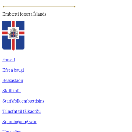
Embætti
forseta Íslands
Forseti
Efst á baugi
Bessastaðir
Skrifstofa
Starfsfólk embættisins
Tilnefnt til fálkaorðu
Spurningar og svör
Um vefinn