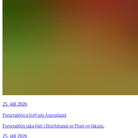
25. júlí 2026
Forsetahjón á ferð um Austurland
Forsetahjón taka þátt í Bræðslunni og Flugi og fákum.
25. júlí 2026