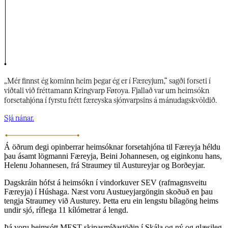
„Mér finnst ég kominn heim þegar ég er í Færeyjum,“ sagði forseti í
viðtali við fréttamann Kringvarp Føroya. Fjallað var um heimsókn
forsetahjóna í fyrstu frétt færeyska sjónvarpsins á mánudagskvöldið.​​​​‌ ‍ ​‍​‍‌‍ ‌ ​‍‌‍‍‌‌‍‌ ‌‍‍‌‌‍ ‍​‍​‍​ ‍‍​‍​‍‌ ​ ‌‍​‌‌‍ ‍‌‍‍‌‌ ‌​‌ ‍‌​‍ ‍‌‍‍‌‌‍ ​‍​‍​‍ ​​‍​‍‌‍‍​‌ ​‍‌‍‌‌‌‍‌‍​‍​‍​ ‍‍​‍​‍‌‍‍​‌ ‌​‌ ‌​‌ ​​‌ ​ ​‍ ​‍ ‌‍‌‍‌‍ ‌ ​‍‌ ​ ‌‍‌‌‌ ‌​‌‍‍‌​‍ ‌‌‍‍‌‌ ​ ‌‍ ​‌‍​‌‌‍ ‍‌‍‌​‌ ​ ​‍ ‍‌ ‌‍‌‍‌‌‌ ​‍‌‍​ ‌‍‌‌‌‍ ​​‍ ‍‌‍​‌‌ ​​‌ ​​​‍ ‌ ​ ‌ ‌​‌ ‌‌‌‍‌​‌‍‍‌‌‍ ​‍ ‌‍‍‌‌‍ ‍‌ ‌​‌‍‌‌‌‍ ‍‌ ‌​​‍ ‌‍‌‌‌‍‌​‌‍‍‌‌ ‌​​‍ ‌‍ ‌‌‍ ‌‍‌​‌‍‌‌​ ‌‌ ​​‌ ​‍‌‍‌‌‌ ​ ‌‍‌‌‌‍ ‍‌ ‌​‌‍​‌‌ ‌​‌‍‍‌‌‍ ‌‍ ‍​ ‍ ‌‍‍‌‌‍‌​​ ‌‌‍​‍‌‍​‍​ ​​‌‍‌​​ ​​​ ‍​‌‍​‍​ ‌‌​‍ ‌‌‍‌​​ ‍‌‌‍‌‍‌‍‌‌​‍ ‌​ ‌​​ ​‍​ ​​​ ‌ ​‍ ‌​ ‍‌​ ​ ‌‍​ ​ ​​​‍ ‌‌‍​ ‌‍‌‍​ ​‌‌‍​ ‌‍​‍​ ​‍​ ‌​​ ‍‌​ ‌‌​ ​​​ ​‌‌‍‌​​ ‍ ‌ ‌​‌ ‍‌‌ ​​‌‍‌‌​ ‌‌‍ ‍‌‍‌‌‌ ‌ ‌ ​ ​ ‍ ‌ ​​‌‍​‌‌ ‌​‌‍‍​​ ‌‌ ​​‌‍​‌‌‍‌ ‌‍‌‌‌​​‍‌ ‌‌‌‍‍‌‌‍ ​‌‍‌​‌‍‌‌‌ ​‍​‍‌‌​ ‌‌‌​​‍‌‌ ‌‍‍ ‌‍‌‌‌ ‍‌​‍‌‌​ ​ ‌​‌​​‍‌‌​ ​ ‌​‌​​‍‌‌​ ​‍​ ​‍​ ​‍​ ‍‌‌‍‌​​ ‌‍‌‍​‌‌‍​‍‌‍‌‍​ ‌​​ ​‌​ ‌‌​ ​‍​ ​ ​‍‌‌​ ​‍​ ​‍​‍‌‌​ ‌‌‌​‌​​‍ ‍‌‍​ ‌‍​‌‌‍ ​‌‍ ​‌‌‌​‌‍ ‌​​‌‌‍​ ‌ ‌​‌‍‍‌‌‍ ‌‍ ‍​‍ ‍‌‍‌​‌‍‌‌‌ ​ ‌‍​ ‌ ​‍‌‍‍‌‌ ​​‌ ‌​‌‍‍‌‌‍ ‌‍ ‍​ ‌‍​‍‌‍​‌‌ ​ ‌‍‌‌‌‌‌‌‌ ​‍‌‍ ​​ ‌‌‍‍​‌ ‌​‌ ‌​‌ ​​‌ ​ ​‍‌‌​ ​‍‌​‌‍​‍‌‌​ ​‍‌​‌‍‌‍‌‍‌‍ ‌ ​‍‌ ​ ‌‍‌‌‌ ‌​‌‍‍‌​‍ ‌‌‍‍‌‌ ​ ‌‍ ​‌‍​‌‌‍ ‍‌‍‌​‌ ​ ​‍ ‍‌ ‌‍‌‍‌‌‌ ​‍‌‍​ ‌‍‌‌‌‍ ​​‍ ‍‌‍​‌‌ ​​‌ ​​​‍‌‌​ ​‍‌​‌‍‌ ​ ‌ ‌​‌ ‌‌‌‍‌​‌‍‍‌‌‍ ​‍‌‍‌‍‍‌‌‍‌​​ ‌‌‍​‍‌‍​‍​ ​​‌‍‌​​ ​​​ ‍​‌‍​‍​ ‌‌​‍ ‌‌‍‌​​ ‍‌‌‍‌‍‌‍‌‌​‍ ‌​ ‌​​ ​‍​ ​​​ ‌ ​‍ ‌​ ‍‌​ ​ ‌‍​ ​ ​​​‍ ‌‌‍​ ‌‍‌‍​ ​‌‌‍​ ‌‍​‍​ ​‍​ ‌​​ ‍‌​ ‌‌​ ​​​ ​‌‌‍‌​​‍‌‍‌ ‌​‌ ‍‌‌ ​​‌‍‌‌​ ‌‌‍ ‍‌‍‌‌‌ ‌ ‌ ​ ​‍‌‍‌ ​​‌‍​‌‌ ‌​‌‍‍​​ ‌‌ ​​‌‍​‌‌‍‌ ‌‍‌‌‌​​‍‌ ‌‌‌‍‍‌‌‍ ​‌‍‌​‌‍‌‌‌ ​‍​‍‌‌​ ‌‌‌​​‍‌‌ ‌‍‍ ‌‍‌‌‌ ‍‌​‍‌‌​ ​ ‌​‌​​‍‌‌​ ​ ‌​‌​​‍‌‌​ ​‍​ ​‍​ ​‍​ ‍‌‌‍‌​​ ‌‍‌‍​‌‌‍​‍‌‍‌‍​ ‌​​ ​‌​ ‌‌​ ​‍​ ​ ​‍‌‌​ ​‍​ ​‍​‍‌‌​ ‌‌‌​‌​​‍ ‍‌‍​ ‌‍​‌‌‍ ​‌‍ ​‌‌‌​‌‍ ‌​​‌‌‍​ ‌ ‌​‌‍‍‌‌‍ ‌‍ ‍​‍ ‍‌‍‌​‌‍‌‌‌ ​ ‌‍​ ‌ ​‍‌‍‍‌‌ ​​‌ ‌​‌‍‍‌‌‍ ‌‍ ‍​‍‌‍‌ ​​‌‍‌‌‌ ​‍‌ ​ ‌ ​​‌‍‌‌‌‍​ ‌ ‌​‌‍‍‌‌ ‌‍‌‍‌‌​ ‌‌ ​​‌ ‌‌‌‍​‍‌‍ ​‌‍‍‌‌ ​ ‌‍‍​‌‍‌‌‌‍‌​​‍​‍‌ ‌
Sjá nánar.​​​​‌ ‍ ​‍​‍‌‍ ‌ ​‍‌‍‍‌‌‍‌ ‌‍‍‌‌‍ ‍​‍​‍​ ‍‍​‍​‍‌ ​ ‌‍​‌‌‍ ‍‌‍‍‌‌ ‌​‌ ‍‌​‍ ‍‌‍‍‌‌‍ ​‍​‍​‍ ​​‍​‍‌‍‍​‌ ​‍‌‍‌‌‌‍‌‍​‍​‍​ ‍‍​‍​‍‌‍‍​‌ ‌​‌ ‌​‌ ​​‌ ​ ​‍ ​‍ ‌‍‌‍‌‍ ‌ ​‍‌ ​ ‌‍‌‌‌ ‌​‌‍‍‌​‍ ‌‌‍‍‌‌ ​ ‌‍ ​‌‍​‌‌‍ ‍‌‍‌​‌ ​ ​‍ ‍‌ ‌‍‌‍‌‌‌ ​‍‌‍​ ‌‍‌‌‌‍ ​​‍ ‍‌‍​‌‌ ​​‌ ​​​‍ ‌ ​ ‌ ‌​‌ ‌‌‌‍‌​‌‍‍‌‌‍ ​‍ ‌‍‍‌‌‍ ‍‌ ‌​‌‍‌‌‌‍ ‍‌ ‌​​‍ ‌‍‌‌‌‍‌​‌‍‍‌‌ ‌​​‍ ‌‍ ‌‌‍ ‌‍‌​‌‍‌‌​ ‌‌ ​​‌ ​‍‌‍‌‌‌ ​ ‌‍‌‌‌‍ ‍‌ ‌​‌‍​‌‌ ‌​‌‍‍‌‌‍ ‌‍ ‍​ ‍ ‌‍‍‌‌‍‌​​ ‌‌‍​‍‌‍​‍​ ​​‌‍‌​​ ​​​ ‍​‌‍​‍​ ‌‌​‍ ‌‌‍‌​​ ‍‌‌‍‌‍‌‍‌‌​‍ ‌​ ‌​​ ​‍​ ​​​ ‌ ​‍ ‌​ ‍‌​ ​ ‌‍​ ​ ​​​‍ ‌‌‍​ ‌‍‌‍​ ​‌‌‍​ ‌‍​‍​ ​‍​ ‌​​ ‍‌​ ‌‌​ ​​​ ​‌‌‍‌​​ ‍ ‌ ‌​‌ ‍‌‌ ​​‌‍‌‌​ ‌‌‍ ‍‌‍‌‌‌ ‌ ‌ ​ ​ ‍ ‌ ​​‌‍​‌‌ ‌​‌‍‍​​ ‌‌ ​​‌‍​‌‌‍‌ ‌‍‌‌‌​​‍‌ ‌‌‌‍‍‌‌‍ ​‌‍‌​‌‍‌‌‌ ​‍​‍‌‌​ ‌‌‌​​‍‌‌ ‌‍‍ ‌‍‌‌‌ ‍‌​‍‌‌​ ​ ‌​‌​​‍‌‌​ ​ ‌​‌​​‍‌‌​ ​‍​ ​‍​ ​‍​ ‍‌‌‍‌​​ ‌‍‌‍​‌‌‍​‍‌‍‌‍​ ‌​​ ​‌​ ‌‌​ ​‍​ ​ ​‍‌‌​ ​‍​ ​‍​‍‌‌​ ‌‌‌​‌​​‍ ‍‌‍​ ‌‍​‌‌‍ ​‌‍ ​‌‌‌​‌‍ ‌​​‌‌‍​ ‌ ‌​‌‍‍‌‌‍ ‌‍ ‍​‍ ‍‌‍​ ‌ ‌​‌‍​‌​‍ ‍‌‍ ‍‌‍​‌‌‍ ‌‌‍‌‌​ ‌‍​‍‌‍​‌‌ ​ ‌‍‌‌‌‌‌‌‌ ​‍‌‍ ​​ ‌‌‍‍​‌ ‌​‌ ‌​‌ ​​‌ ​ ​‍‌‌​ ​‍‌​‌‍​‍‌‌​ ​‍‌​‌‍‌‍‌‍‌‍ ‌ ​‍‌ ​ ‌‍‌‌‌ ‌​‌‍‍‌​‍ ‌‌‍‍‌‌ ​ ‌‍ ​‌‍​‌‌‍ ‍‌‍‌​‌ ​ ​‍ ‍‌ ‌‍‌‍‌‌‌ ​‍‌‍​ ‌‍‌‌‌‍ ​​‍ ‍‌‍​‌‌ ​​‌ ​​​‍‌‌​ ​‍‌​‌‍‌ ​ ‌ ‌​‌ ‌‌‌‍‌​‌‍‍‌‌‍ ​‍‌‍‌‍‍‌‌‍‌​​ ‌‌‍​‍‌‍​‍​ ​​‌‍‌​​ ​​​ ‍​‌‍​‍​ ‌‌​‍ ‌‌‍‌​​ ‍‌‌‍‌‍‌‍‌‌​‍ ‌​ ‌​​ ​‍​ ​​​ ‌ ​‍ ‌​ ‍‌​ ​ ‌‍​ ​ ​​​‍ ‌‌‍​ ‌‍‌‍​ ​‌‌‍​ ‌‍​‍​ ​‍​ ‌​​ ‍‌​ ‌‌​ ​​​ ​‌‌‍‌​​‍‌‍‌ ‌​‌ ‍‌‌ ​​‌‍‌‌​ ‌‌‍ ‍‌‍‌‌‌ ‌ ‌ ​ ​‍‌‍‌ ​​‌‍​‌‌ ‌​‌‍‍​​ ‌‌ ​​‌‍​‌‌‍‌ ‌‍‌‌‌​​‍‌ ‌‌‌‍‍‌‌‍ ​‌‍‌​‌‍‌‌‌ ​‍​‍‌‌​ ‌‌‌​​‍‌‌ ‌‍‍ ‌‍‌‌‌ ‍‌​‍‌‌​ ​ ‌​‌​​‍‌‌​ ​ ‌​‌​​‍‌‌​ ​‍​ ​‍​ ​‍​ ‍‌‌‍‌​​ ‌‍‌‍​‌‌‍​‍‌‍‌‍​ ‌​​ ​‌​ ‌‌​ ​‍​ ​ ​‍‌‌​ ​‍​ ​‍​‍‌‌​ ‌‌‌​‌​​‍ ‍‌‍​ ‌‍​‌‌‍ ​‌‍ ​‌‌‌​‌‍ ‌​​‌‌‍​ ‌ ‌​‌‍‍‌‌‍ ‌‍ ‍​‍ ‍‌‍​ ‌ ‌​‌‍​‌​‍ ‍‌‍ ‍‌‍​‌‌‍ ‌‌‍‌‌​‍‌‍‌ ​​‌‍‌‌‌ ​‍‌ ​ ‌ ​​‌‍‌‌‌‍​ ‌ ‌​‌‍‍‌‌ ‌‍‌‍‌‌​ ‌‌ ​​‌ ‌‌‌‍​‍‌‍ ​‌‍‍‌‌ ​ ‌‍‍​‌‍‌‌‌‍‌​​‍​‍‌ ‌
Á öðrum degi opinberrar heimsóknar forsetahjóna til Færeyja héldu
þau ásamt lögmanni Færeyja, Beini Johannesen, og eiginkonu hans,
Helenu Johannesen, frá Straumey til Austureyjar og Borðeyjar.​​​​‌ ‍ ​‍​‍‌‍ ‌ ​‍‌‍‍‌‌‍‌ ‌‍‍‌‌‍ ‍​‍​‍​ ‍‍​‍​‍‌ ​ ‌‍​‌‌‍ ‍‌‍‍‌‌ ‌​‌ ‍‌​‍ ‍‌‍‍‌‌‍ ​‍​‍​‍ ​​‍​‍‌‍‍​‌ ​‍‌‍‌‌‌‍‌‍​‍​‍​ ‍‍​‍​‍‌‍‍​‌ ‌​‌ ‌​‌ ​​‌ ​ ​‍ ​‍ ‌‍‌‍‌‍ ‌ ​‍‌ ​ ‌‍‌‌‌ ‌​‌‍‍‌​‍ ‌‌‍‍‌‌ ​ ‌‍ ​‌‍​‌‌‍ ‍‌‍‌​‌ ​ ​‍ ‍‌ ‌‍‌‍‌‌‌ ​‍‌‍​ ‌‍‌‌‌‍ ​​‍ ‍‌‍​‌‌ ​​‌ ​​​‍ ‌ ​ ‌ ‌​‌ ‌‌‌‍‌​‌‍‍‌‌‍ ​‍ ‌‍‍‌‌‍ ‍‌ ‌​‌‍‌‌‌‍ ‍‌ ‌​​‍ ‌‍‌‌‌‍‌​‌‍‍‌‌ ‌​​‍ ‌‍ ‌‌‍ ‌‍‌​‌‍‌‌​ ‌‌ ​​‌ ​‍‌‍‌‌‌ ​ ‌‍‌‌‌‍ ‍‌ ‌​‌‍​‌‌ ‌​‌‍‍‌‌‍ ‌‍ ‍​ ‍ ‌‍‍‌‌‍‌​​ ‌‌‍​‍‌‍​‍​ ​​‌‍‌​​ ​​​ ‍​‌‍​‍​ ‌‌​‍ ‌‌‍‌​​ ‍‌‌‍‌‍‌‍‌‌​‍ ‌​ ‌​​ ​‍​ ​​​ ‌ ​‍ ‌​ ‍‌​ ​ ‌‍​ ​ ​​​‍ ‌‌‍​ ‌‍‌‍​ ​‌‌‍​ ‌‍​‍​ ​‍​ ‌​​ ‍‌​ ‌‌​ ​​​ ​‌‌‍‌​​ ‍ ‌ ‌​‌ ‍‌‌ ​​‌‍‌‌​ ‌‌‍ ‍‌‍‌‌‌ ‌ ‌ ​ ​ ‍ ‌ ​​‌‍​‌‌ ‌​‌‍‍​​ ‌‌ ​​‌‍​‌‌‍‌ ‌‍‌‌‌​​‍‌ ‌‌‌‍‍‌‌‍ ​‌‍‌​‌‍‌‌‌ ​‍​‍‌‌​ ‌‌‌​​‍‌‌ ‌‍‍ ‌‍‌‌‌ ‍‌​‍‌‌​ ​ ‌​‌​​‍‌‌​ ​ ‌​‌​​‍‌‌​ ​‍​ ​‍​ ​‍​ ‍‌‌‍‌​​ ‌‍‌‍​‌‌‍​‍‌‍‌‍​ ‌​​ ​‌​ ‌‌​ ​‍​ ​ ​‍‌‌​ ​‍​ ​‍​‍‌‌​ ‌‌‌​‌​​‍ ‍‌‍​ ‌‍ ‌‍ ‍‌ ‌​‌‍‌‌‌‍ ‍‌ ‌​​‍‌‌​ ‌‌‌​​‍‌‌ ‌‍‍ ‌‍‌‌‌ ‍‌​‍‌‌​ ​ ‌​‌​​‍‌‌​ ​ ‌​‌​​‍‌‌​ ​‍​ ​‍‌‍‌‌​ ‌‌‌‍​ ‌‍​ ‌‍‌​​ ‍‌‌‍‌​‌‍‌‌‌‍‌​‌‍​ ​ ‍‌‌‍‌‍​‍‌‌​ ​‍​ ​‍​‍‌‌​ ‌‌‌​‌​​‍ ‍‌‍​ ‌‍‍​‌‍‍‌‌‍ ​‌‍‌​‌ ​‍‌‍‌‌‌‍ ‍​‍‌‌​ ‌‌‌​​‍‌‌ ‌‍‍ ‌‍‌‌‌ ‍‌​‍‌‌​ ​ ‌​‌​​‍‌‌​ ​ ‌​‌​​‍‌‌​ ​‍​ ​‍​ ​ ​ ‍​​ ‌‌​ ‌‍​ ‌‌​ ‍​​ ​​​ ​ ​ ​ ‌‍​ ‌‍‌‌​ ​‌​‍‌‌​ ​‍​ ​‍​‍‌‌​ ‌‌‌​‌​​‍ ‍‌ ‌​‌‍‌‌‌ ‍​‌ ‌​​ ‌‍​‍‌‍​‌‌ ​ ‌‍‌‌‌‌‌‌‌ ​‍‌‍ ​​ ‌‌‍‍​‌ ‌​‌ ‌​‌ ​​‌ ​ ​‍‌‌​ ​‍‌​‌‍​‍‌‌​ ​‍‌​‌‍‌‍‌‍‌‍ ‌ ​‍‌ ​ ‌‍‌‌‌ ‌​‌‍‍‌​‍ ‌‌‍‍‌‌ ​ ‌‍ ​‌‍​‌‌‍ ‍‌‍‌​‌ ​ ​‍ ‍‌ ‌‍‌‍‌‌‌ ​‍‌‍​ ‌‍‌‌‌‍ ​​‍ ‍‌‍​‌‌ ​​‌ ​​​‍‌‌​ ​‍‌​‌‍‌ ​ ‌ ‌​‌ ‌‌‌‍‌​‌‍‍‌‌‍ ​‍‌‍‌‍‍‌‌‍‌​​ ‌‌‍​‍‌‍​‍​ ​​‌‍‌​​ ​​​ ‍​‌‍​‍​ ‌‌​‍ ‌‌‍‌​​ ‍‌‌‍‌‍‌‍‌‌​‍ ‌​ ‌​​ ​‍​ ​​​ ‌ ​‍ ‌​ ‍‌​ ​ ‌‍​ ​ ​​​‍ ‌‌‍​ ‌‍‌‍​ ​‌‌‍​ ‌‍​‍​ ​‍​ ‌​​ ‍‌​ ‌‌​ ​​​ ​‌‌‍‌​​‍‌‍‌ ‌​‌ ‍‌‌ ​​‌‍‌‌​ ‌‌‍ ‍‌‍‌‌‌ ‌ ‌ ​ ​‍‌‍‌ ​​‌‍​‌‌ ‌​‌‍‍​​ ‌‌ ​​‌‍​‌‌‍‌ ‌‍‌‌‌​​‍‌ ‌‌‌‍‍‌‌‍ ​‌‍‌​‌‍‌‌‌ ​‍​‍‌‌​ ‌‌‌​​‍‌‌ ‌‍‍ ‌‍‌‌‌ ‍‌​‍‌‌​ ​ ‌​‌​​‍‌‌​ ​ ‌​‌​​‍‌‌​ ​‍​ ​‍​ ​‍​ ‍‌‌‍‌​​ ‌‍‌‍​‌‌‍​‍‌‍‌‍​ ‌​​ ​‌​ ‌‌​ ​‍​ ​ ​‍‌‌​ ​‍​ ​‍​‍‌‌​ ‌‌‌​‌​​‍ ‍‌‍​ ‌‍ ‌‍ ‍‌ ‌​‌‍‌‌‌‍ ‍‌ ‌​​‍‌‌​ ‌‌‌​​‍‌‌ ‌‍‍ ‌‍‌‌‌ ‍‌​‍‌‌​ ​ ‌​‌​​‍‌‌​ ​ ‌​‌​​‍‌‌​ ​‍​ ​‍‌‍‌‌​ ‌‌‌‍​ ‌‍​ ‌‍‌​​ ‍‌‌‍‌​‌‍‌‌‌‍‌​‌‍​ ​ ‍‌‌‍‌‍​‍‌‌​ ​‍​ ​‍​‍‌‌​ ‌‌‌​‌​​‍ ‍‌‍​ ‌‍‍​‌‍‍‌‌‍ ​‌‍‌​‌ ​‍‌‍‌‌‌‍ ‍​‍‌‌​ ‌‌‌​​‍‌‌ ‌‍‍ ‌‍‌‌‌ ‍‌​‍‌‌​ ​ ‌​‌​​‍‌‌​ ​ ‌​‌​​‍‌‌​ ​‍​ ​‍​ ​ ​ ‍​​ ‌‌​ ‌‍​ ‌‌​ ‍​​ ​​​ ​ ​ ​ ‌‍​ ‌‍‌‌​ ​‌​‍‌‌​ ​‍​ ​‍​‍‌‌​ ‌‌‌​‌​​‍ ‍‌ ‌​‌‍‌‌‌ ‍​‌ ‌​​‍‌‍‌ ​​‌‍‌‌‌ ​‍‌ ​ ‌ ​​‌‍‌‌‌‍​ ‌ ‌​‌‍‍‌‌ ‌‍‌‍‌‌​ ‌‌ ​​‌ ‌‌‌‍​‍‌‍ ​‌‍‍‌‌ ​ ‌‍‍​‌‍‌‌‌‍‌​​‍​‍‌ ‌
Dagskráin hófst á heimsókn í vindorkuver SEV (rafmagnsveitu
Færeyja) í Húshaga. Næst voru Austueyjargöngin skoðuð en þau
tengja Straumey við Austurey. Þetta eru ein lengstu bílagöng heims
undir sjó, ríflega 11 kílómetrar á lengd. ​​​​‌ ‍ ​‍​‍‌‍ ‌ ​‍‌‍‍‌‌‍‌ ‌‍‍‌‌‍ ‍​‍​‍​ ‍‍​‍​‍‌ ​ ‌‍​‌‌‍ ‍‌‍‍‌‌ ‌​‌ ‍‌​‍ ‍‌‍‍‌‌‍ ​‍​‍​‍ ​​‍​‍‌‍‍​‌ ​‍‌‍‌‌‌‍‌‍​‍​‍​ ‍‍​‍​‍‌‍‍​‌ ‌​‌ ‌​‌ ​​‌ ​ ​‍ ​‍ ‌‍‌‍‌‍ ‌ ​‍‌ ​ ‌‍‌‌‌ ‌​‌‍‍‌​‍ ‌‌‍‍‌‌ ​ ‌‍ ​‌‍​‌‌‍ ‍‌‍‌​‌ ​ ​‍ ‍‌ ‌‍‌‍‌‌‌ ​‍‌‍​ ‌‍‌‌‌‍ ​​‍ ‍‌‍​‌‌ ​​‌ ​​​‍ ‌ ​ ‌ ‌​‌ ‌‌‌‍‌​‌‍‍‌‌‍ ​‍ ‌‍‍‌‌‍ ‍‌ ‌​‌‍‌‌‌‍ ‍‌ ‌​​‍ ‌‍‌‌‌‍‌​‌‍‍‌‌ ‌​​‍ ‌‍ ‌‌‍ ‌‍‌​‌‍‌‌​ ‌‌ ​​‌ ​‍‌‍‌‌‌ ​ ‌‍‌‌‌‍ ‍‌ ‌​‌‍​‌‌ ‌​‌‍‍‌‌‍ ‌‍ ‍​ ‍ ‌‍‍‌‌‍‌​​ ‌‌‍​‍‌‍​‍​ ​​‌‍‌​​ ​​​ ‍​‌‍​‍​ ‌‌​‍ ‌‌‍‌​​ ‍‌‌‍‌‍‌‍‌‌​‍ ‌​ ‌​​ ​‍​ ​​​ ‌ ​‍ ‌​ ‍‌​ ​ ‌‍​ ​ ​​​‍ ‌‌‍​ ‌‍‌‍​ ​‌‌‍​ ‌‍​‍​ ​‍​ ‌​​ ‍‌​ ‌‌​ ​​​ ​‌‌‍‌​​ ‍ ‌ ‌​‌ ‍‌‌ ​​‌‍‌‌​ ‌‌‍ ‍‌‍‌‌‌ ‌ ‌ ​ ​ ‍ ‌ ​​‌‍​‌‌ ‌​‌‍‍​​ ‌‌ ​​‌‍​‌‌‍‌ ‌‍‌‌‌​​‍‌ ‌‌‌‍‍‌‌‍ ​‌‍‌​‌‍‌‌‌ ​‍​‍‌‌​ ‌‌‌​​‍‌‌ ‌‍‍ ‌‍‌‌‌ ‍‌​‍‌‌​ ​ ‌​‌​​‍‌‌​ ​ ‌​‌​​‍‌‌​ ​‍​ ​‍​ ​‍​ ‍‌‌‍‌​​ ‌‍‌‍​‌‌‍​‍‌‍‌‍​ ‌​​ ​‌​ ‌‌​ ​‍​ ​ ​‍‌‌​ ​‍​ ​‍​‍‌‌​ ‌‌‌​‌​​‍ ‍‌‍​ ‌‍ ‌‍ ‍‌ ‌​‌‍‌‌‌‍ ‍‌ ‌​​‍‌‌​ ‌‌‌​​‍‌‌ ‌‍‍ ‌‍‌‌‌ ‍‌​‍‌‌​ ​ ‌​‌​​‍‌‌​ ​ ‌​‌​​‍‌‌​ ​‍​ ​‍​ ‌​‌‍‌‍‌‍‌‌​ ‌‍​ ‌​​ ‌‍‌‍​ ​ ‍​‌‍‌‍‌‍​‌​ ‌ ‌‍‌​​‍‌‌​ ​‍​ ​‍​‍‌‌​ ‌‌‌​‌​​‍ ‍‌‍​ ‌‍‍​‌‍‍‌‌‍ ​‌‍‌​‌ ​‍‌‍‌‌‌‍ ‍​‍‌‌​ ‌‌‌​​‍‌‌ ‌‍‍ ‌‍‌‌‌ ‍‌​‍‌‌​ ​ ‌​‌​​‍‌‌​ ​ ‌​‌​​‍‌‌​ ​‍​ ​‍‌‍‌‍​ ​​​ ‌ ​ ‌‍​ ​‍​ ‍​​ ‌​​ ​ ​ ‍‌​ ‍​‌‍‌‌‌‍‌‍​‍‌‌​ ​‍​ ​‍​‍‌‌​ ‌‌‌​‌​​‍ ‍‌ ‌​‌‍‌‌‌ ‍​‌ ‌​​ ‌‍​‍‌‍​‌‌ ​ ‌‍‌‌‌‌‌‌‌ ​‍‌‍ ​​ ‌‌‍‍​‌ ‌​‌ ‌​‌ ​​‌ ​ ​‍‌‌​ ​‍‌​‌‍​‍‌‌​ ​‍‌​‌‍‌‍‌‍‌‍ ‌ ​‍‌ ​ ‌‍‌‌‌ ‌​‌‍‍‌​‍ ‌‌‍‍‌‌ ​ ‌‍ ​‌‍​‌‌‍ ‍‌‍‌​‌ ​ ​‍ ‍‌ ‌‍‌‍‌‌‌ ​‍‌‍​ ‌‍‌‌‌‍ ​​‍ ‍‌‍​‌‌ ​​‌ ​​​‍‌‌​ ​‍‌​‌‍‌ ​ ‌ ‌​‌ ‌‌‌‍‌​‌‍‍‌‌‍ ​‍‌‍‌‍‍‌‌‍‌​​ ‌‌‍​‍‌‍​‍​ ​​‌‍‌​​ ​​​ ‍​‌‍​‍​ ‌‌​‍ ‌‌‍‌​​ ‍‌‌‍‌‍‌‍‌‌​‍ ‌​ ‌​​ ​‍​ ​​​ ‌ ​‍ ‌​ ‍‌​ ​ ‌‍​ ​ ​​​‍ ‌‌‍​ ‌‍‌‍​ ​‌‌‍​ ‌‍​‍​ ​‍​ ‌​​ ‍‌​ ‌‌​ ​​​ ​‌‌‍‌​​‍‌‍‌ ‌​‌ ‍‌‌ ​​‌‍‌‌​ ‌‌‍ ‍‌‍‌‌‌ ‌ ‌ ​ ​‍‌‍‌ ​​‌‍​‌‌ ‌​‌‍‍​​ ‌‌ ​​‌‍​‌‌‍‌ ‌‍‌‌‌​​‍‌ ‌‌‌‍‍‌‌‍ ​‌‍‌​‌‍‌‌‌ ​‍​‍‌‌​ ‌‌‌​​‍‌‌ ‌‍‍ ‌‍‌‌‌ ‍‌​‍‌‌​ ​ ‌​‌​​‍‌‌​ ​ ‌​‌​​‍‌‌​ ​‍​ ​‍​ ​‍​ ‍‌‌‍‌​​ ‌‍‌‍​‌‌‍​‍‌‍‌‍​ ‌​​ ​‌​ ‌‌​ ​‍​ ​ ​‍‌‌​ ​‍​ ​‍​‍‌‌​ ‌‌‌​‌​​‍ ‍‌‍​ ‌‍ ‌‍ ‍‌ ‌​‌‍‌‌‌‍ ‍‌ ‌​​‍‌‌​ ‌‌‌​​‍‌‌ ‌‍‍ ‌‍‌‌‌ ‍‌​‍‌‌​ ​ ‌​‌​​‍‌‌​ ​ ‌​‌​​‍‌‌​ ​‍​ ​‍​ ‌​‌‍‌‍‌‍‌‌​ ‌‍​ ‌​​ ‌‍‌‍​ ​ ‍​‌‍‌‍‌‍​‌​ ‌ ‌‍‌​​‍‌‌​ ​‍​ ​‍​‍‌‌​ ‌‌‌​‌​​‍ ‍‌‍​ ‌‍‍​‌‍‍‌‌‍ ​‌‍‌​‌ ​‍‌‍‌‌‌‍ ‍​‍‌‌​ ‌‌‌​​‍‌‌ ‌‍‍ ‌‍‌‌‌ ‍‌​‍‌‌​ ​ ‌​‌​​‍‌‌​ ​ ‌​‌​​‍‌‌​ ​‍​ ​‍‌‍‌‍​ ​​​ ‌ ​ ‌‍​ ​‍​ ‍​​ ‌​​ ​ ​ ‍‌​ ‍​‌‍‌‌‌‍‌‍​‍‌‌​ ​‍​ ​‍​‍‌‌​ ‌‌‌​‌​​‍ ‍‌ ‌​‌‍‌‌‌ ‍​‌ ‌​​‍‌‍‌ ​​‌‍‌‌‌ ​‍‌ ​ ‌ ​​‌‍‌‌‌‍​ ‌ ‌​‌‍‍‌‌ ‌‍‌‍‌‌​ ‌‌ ​​‌ ‌‌‌‍​‍‌‍ ​‌‍‍‌‌ ​ ‌‍‍​‌‍‌‌‌‍‌​​‍​‍‌ ‌
Þá voru heimsótt MEST skipasmíðastöðin í Skála og ný og glæsileg