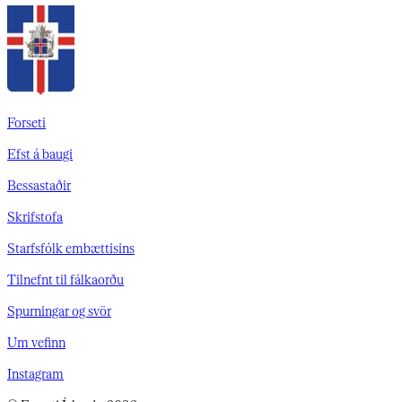
Forseti
Efst á baugi
Bessastaðir
Skrifstofa
Starfsfólk embættisins
Tilnefnt til fálkaorðu
Spurningar og svör
Um vefinn
Instagram