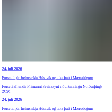
24. júlí 2026
Forsetahjón heimsækja Húsavík og taka þátt í Mærudögum
Forseti afhendir Frímanni Sveinssyni viðurkenningu Norðurþings
2026.
24. júlí 2026
Forsetahjón heimsækja Húsavík og taka þátt í Mærudögum