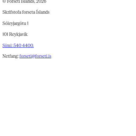
© Forseti Íslands, 2026
Skrifstofa forseta Íslands
Sóleyjargötu 1
101 Reykjavík
Sími: 540 4400.
Netfang:
forseti@forseti.is