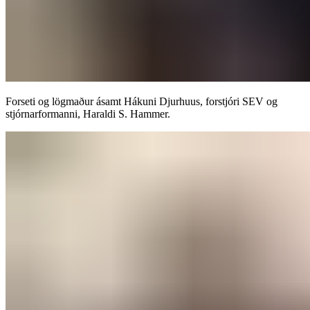
Forseti og lögmaður ásamt Hákuni Djurhuus, forstjóri SEV og
stjórnarformanni, Haraldi S. Hammer.​​​​‌ ‍ ​‍​‍‌‍ ‌ ​‍‌‍‍‌‌‍‌ ‌‍‍‌‌‍ ‍​‍​‍​ ‍‍​‍​‍‌ ​ ‌‍​‌‌‍ ‍‌‍‍‌‌ ‌​‌ ‍‌​‍ ‍‌‍‍‌‌‍ ​‍​‍​‍ ​​‍​‍‌‍‍​‌ ​‍‌‍‌‌‌‍‌‍​‍​‍​ ‍‍​‍​‍‌‍‍​‌ ‌​‌ ‌​‌ ​​‌ ​ ​‍ ​‍ ‌‍‌‍‌‍ ‌ ​‍‌ ​ ‌‍‌‌‌ ‌​‌‍‍‌​‍ ‌‌‍‍‌‌ ​ ‌‍ ​‌‍​‌‌‍ ‍‌‍‌​‌ ​ ​‍ ‍‌ ‌‍‌‍‌‌‌ ​‍‌‍​ ‌‍‌‌‌‍ ​​‍ ‍‌‍​‌‌ ​​‌ ​​​‍ ‌ ​ ‌ ‌​‌ ‌‌‌‍‌​‌‍‍‌‌‍ ​‍ ‌‍‍‌‌‍ ‍‌ ‌​‌‍‌‌‌‍ ‍‌ ‌​​‍ ‌‍‌‌‌‍‌​‌‍‍‌‌ ‌​​‍ ‌‍ ‌‌‍ ‌‍‌​‌‍‌‌​ ‌‌ ​​‌ ​‍‌‍‌‌‌ ​ ‌‍‌‌‌‍ ‍‌ ‌​‌‍​‌‌ ‌​‌‍‍‌‌‍ ‌‍ ‍​ ‍ ‌‍‍‌‌‍‌​​ ‌‌‍​‍‌‍​‍​ ​​‌‍‌​​ ​​​ ‍​‌‍​‍​ ‌‌​‍ ‌‌‍‌​​ ‍‌‌‍‌‍‌‍‌‌​‍ ‌​ ‌​​ ​‍​ ​​​ ‌ ​‍ ‌​ ‍‌​ ​ ‌‍​ ​ ​​​‍ ‌‌‍​ ‌‍‌‍​ ​‌‌‍​ ‌‍​‍​ ​‍​ ‌​​ ‍‌​ ‌‌​ ​​​ ​‌‌‍‌​​ ‍ ‌ ‌​‌ ‍‌‌ ​​‌‍‌‌​ ‌‌‍ ‍‌‍‌‌‌ ‌ ‌ ​ ​ ‍ ‌ ​​‌‍​‌‌ ‌​‌‍‍​​ ‌‌ ​​‌‍​‌‌‍‌ ‌‍‌‌‌​​‍‌ ‌‌‌‍‍‌‌‍ ​‌‍‌​‌‍‌‌‌ ​‍​‍‌‌​ ‌‌‌​​‍‌‌ ‌‍‍ ‌‍‌‌‌ ‍‌​‍‌‌​ ​ ‌​‌​​‍‌‌​ ​ ‌​‌​​‍‌‌​ ​‍​ ​‍​ ​​​ ‌‍​ ​​‌‍‌‍​ ‌‍​ ‌‌​ ‌ ​ ​ ‌‍​ ‌‍​‍‌‍‌​‌‍​‍​‍‌‌​ ​‍​ ​‍​‍‌‌​ ‌‌‌​‌​​‍ ‍‌‍‍‌‌‍ ‌‌‍​‌‌‍‌ ‌‍‌‌‌ ​ ​‍‌‌​ ‌‌‌​​‍‌‌ ‌‍‍ ‌‍‌‌‌ ‍‌​‍‌‌​ ​ ‌​‌​​‍‌‌​ ​ ‌​‌​​‍‌‌​ ​‍​ ​‍‌‍​ ​ ​ ​ ‌‍​ ‍​‌‍​‍‌‍‌​​ ‌ ​ ‍‌‌‍‌‍​ ​​​ ​ ‌‍​ ​‍‌‌​ ​‍​ ​‍​‍‌‌​ ‌‌‌​‌​​‍ ‍‌‍​ ‌‍​‌‌ ​​‌ ‌​‌‍‍‌‌‍ ‌‍ ‍​ ‌‍​‍‌‍​‌‌ ​ ‌‍‌‌‌‌‌‌‌ ​‍‌‍ ​​ ‌‌‍‍​‌ ‌​‌ ‌​‌ ​​‌ ​ ​‍‌‌​ ​‍‌​‌‍​‍‌‌​ ​‍‌​‌‍‌‍‌‍‌‍ ‌ ​‍‌ ​ ‌‍‌‌‌ ‌​‌‍‍‌​‍ ‌‌‍‍‌‌ ​ ‌‍ ​‌‍​‌‌‍ ‍‌‍‌​‌ ​ ​‍ ‍‌ ‌‍‌‍‌‌‌ ​‍‌‍​ ‌‍‌‌‌‍ ​​‍ ‍‌‍​‌‌ ​​‌ ​​​‍‌‌​ ​‍‌​‌‍‌ ​ ‌ ‌​‌ ‌‌‌‍‌​‌‍‍‌‌‍ ​‍‌‍‌‍‍‌‌‍‌​​ ‌‌‍​‍‌‍​‍​ ​​‌‍‌​​ ​​​ ‍​‌‍​‍​ ‌‌​‍ ‌‌‍‌​​ ‍‌‌‍‌‍‌‍‌‌​‍ ‌​ ‌​​ ​‍​ ​​​ ‌ ​‍ ‌​ ‍‌​ ​ ‌‍​ ​ ​​​‍ ‌‌‍​ ‌‍‌‍​ ​‌‌‍​ ‌‍​‍​ ​‍​ ‌​​ ‍‌​ ‌‌​ ​​​ ​‌‌‍‌​​‍‌‍‌ ‌​‌ ‍‌‌ ​​‌‍‌‌​ ‌‌‍ ‍‌‍‌‌‌ ‌ ‌ ​ ​‍‌‍‌ ​​‌‍​‌‌ ‌​‌‍‍​​ ‌‌ ​​‌‍​‌‌‍‌ ‌‍‌‌‌​​‍‌ ‌‌‌‍‍‌‌‍ ​‌‍‌​‌‍‌‌‌ ​‍​‍‌‌​ ‌‌‌​​‍‌‌ ‌‍‍ ‌‍‌‌‌ ‍‌​‍‌‌​ ​ ‌​‌​​‍‌‌​ ​ ‌​‌​​‍‌‌​ ​‍​ ​‍​ ​​​ ‌‍​ ​​‌‍‌‍​ ‌‍​ ‌‌​ ‌ ​ ​ ‌‍​ ‌‍​‍‌‍‌​‌‍​‍​‍‌‌​ ​‍​ ​‍​‍‌‌​ ‌‌‌​‌​​‍ ‍‌‍‍‌‌‍ ‌‌‍​‌‌‍‌ ‌‍‌‌‌ ​ ​‍‌‌​ ‌‌‌​​‍‌‌ ‌‍‍ ‌‍‌‌‌ ‍‌​‍‌‌​ ​ ‌​‌​​‍‌‌​ ​ ‌​‌​​‍‌‌​ ​‍​ ​‍‌‍​ ​ ​ ​ ‌‍​ ‍​‌‍​‍‌‍‌​​ ‌ ​ ‍‌‌‍‌‍​ ​​​ ​ ‌‍​ ​‍‌‌​ ​‍​ ​‍​‍‌‌​ ‌‌‌​‌​​‍ ‍‌‍​ ‌‍​‌‌ ​​‌ ‌​‌‍‍‌‌‍ ‌‍ ‍​‍‌‍‌ ​​‌‍‌‌‌ ​‍‌ ​ ‌ ​​‌‍‌‌‌‍​ ‌ ‌​‌‍‍‌‌ ‌‍‌‍‌‌​ ‌‌ ​​‌ ‌‌‌‍​‍‌‍ ​‌‍‍‌‌ ​ ‌‍‍​‌‍‌‌‌‍‌​​‍​‍‌ ‌