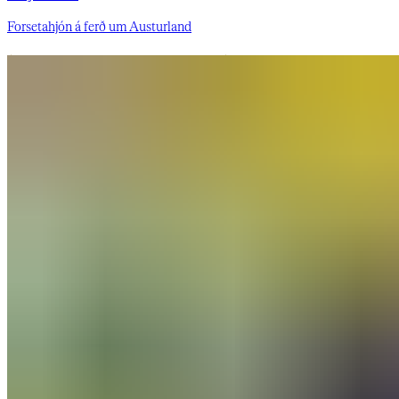
Forsetahjón á ferð um Austurland