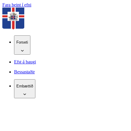
Fara beint í efni
Forseti
Efst á baugi
Bessastaðir
Embættið
IS
EN