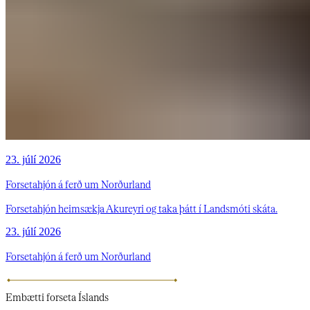
23. júlí 2026
Forsetahjón á ferð um Norðurland
Forsetahjón heimsækja Akureyri og taka þátt í Landsmóti skáta.
23. júlí 2026
Forsetahjón á ferð um Norðurland
Embætti
forseta Íslands