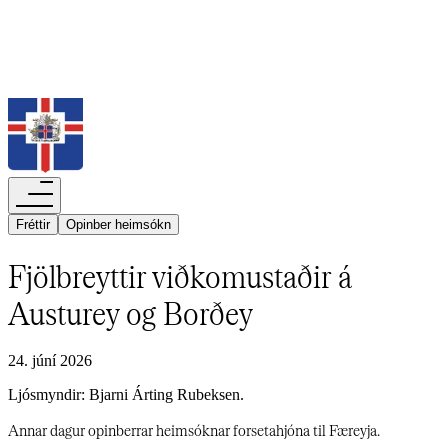
Leita
Fréttir​​​​‌ ‍ ​‍​‍‌‍ ‌ ​‍‌‍‍‌‌‍‌ ‌‍‍‌‌‍ ‍​‍​‍​ ‍‍​‍​‍‌ ​ ‌‍​‌‌‍ ‍‌‍‍‌‌ ‌​‌ ‍‌​‍ ‍‌‍‍‌‌‍ ​‍​‍​‍ ​​‍​‍‌‍‍​‌ ​‍‌‍‌‌‌‍‌‍​‍​‍​ ‍‍​‍​‍‌‍‍​‌ ‌​‌ ‌​‌ ​​‌ ​ ​‍ ​‍ ‌‍‌‍‌‍ ‌ ​‍‌ ​ ‌‍‌‌‌ ‌​‌‍‍‌​‍ ‌‌‍‍‌‌ ​ ‌‍ ​‌‍​‌‌‍ ‍‌‍‌​‌ ​ ​‍ ‍‌ ‌‍‌‍‌‌‌ ​‍‌‍​ ‌‍‌‌‌‍ ​​‍ ‍‌‍​‌‌ ​​‌ ​​​‍ ‌ ​ ‌ ‌​‌ ‌‌‌‍‌​‌‍‍‌‌‍ ​‍ ‌‍‍‌‌‍ ‍‌ ‌​‌‍‌‌‌‍ ‍‌ ‌​​‍ ‌‍‌‌‌‍‌​‌‍‍‌‌ ‌​​‍ ‌‍ ‌‌‍ ‌‍‌​‌‍‌‌​ ‌‌ ​​‌ ​‍‌‍‌‌‌ ​ ‌‍‌‌‌‍ ‍‌ ‌​‌‍​‌‌ ‌​‌‍‍‌‌‍ ‌‍ ‍​ ‍ ‌‍‍‌‌‍‌​​ ‌‌‍​‌‌‍‌‍​ ‌‍‌‍‌‌​ ‌‌‌‍​ ​ ​​​ ‌ ​‍ ‌‌‍​ ​ ‌‍‌‍‌‌​ ‍‌​‍ ‌​ ‌​​ ‌‍​ ‍‌​ ​ ​‍ ‌​ ‍‌​ ​ ​ ​​‌‍‌‌​‍ ‌​ ‍‌​ ​‌​ ​​‌‍‌​‌‍‌‌‌‍‌‌​ ‌‍‌‍‌‌​ ​ ‌‍‌‍‌‍​ ​ ‌‍​ ‍ ‌ ‌​‌ ‍‌‌ ​​‌‍‌‌​ ‌‌ ‌​‌‍​‌‌‍‌ ​ ‍ ‌ ​​‌‍​‌‌ ‌​‌‍‍​​ ‌‌ ‌​‌‍‍‌‌ ‌​‌‍ ​‌‍‌‌​ ‌‍​‍‌‍​‌‌ ​ ‌‍‌‌‌‌‌‌‌ ​‍‌‍ ​​ ‌‌‍‍​‌ ‌​‌ ‌​‌ ​​‌ ​ ​‍‌‌​ ​‍‌​‌‍​‍‌‌​ ​‍‌​‌‍‌‍‌‍‌‍ ‌ ​‍‌ ​ ‌‍‌‌‌ ‌​‌‍‍‌​‍ ‌‌‍‍‌‌ ​ ‌‍ ​‌‍​‌‌‍ ‍‌‍‌​‌ ​ ​‍ ‍‌ ‌‍‌‍‌‌‌ ​‍‌‍​ ‌‍‌‌‌‍ ​​‍ ‍‌‍​‌‌ ​​‌ ​​​‍‌‌​ ​‍‌​‌‍‌ ​ ‌ ‌​‌ ‌‌‌‍‌​‌‍‍‌‌‍ ​‍‌‍‌‍‍‌‌‍‌​​ ‌‌‍​‌‌‍‌‍​ ‌‍‌‍‌‌​ ‌‌‌‍​ ​ ​​​ ‌ ​‍ ‌‌‍​ ​ ‌‍‌‍‌‌​ ‍‌​‍ ‌​ ‌​​ ‌‍​ ‍‌​ ​ ​‍ ‌​ ‍‌​ ​ ​ ​​‌‍‌‌​‍ ‌​ ‍‌​ ​‌​ ​​‌‍‌​‌‍‌‌‌‍‌‌​ ‌‍‌‍‌‌​ ​ ‌‍‌‍‌‍​ ​ ‌‍​‍‌‍‌ ‌​‌ ‍‌‌ ​​‌‍‌‌​ ‌‌ ‌​‌‍​‌‌‍‌ ​‍‌‍‌ ​​‌‍​‌‌ ‌​‌‍‍​​ ‌‌ ‌​‌‍‍‌‌ ‌​‌‍ ​‌‍‌‌​‍‌‍‌ ​​‌‍‌‌‌ ​‍‌ ​ ‌ ​​‌‍‌‌‌‍​ ‌ ‌​‌‍‍‌‌ ‌‍‌‍‌‌​ ‌‌ ​​‌ ‌‌‌‍​‍‌‍ ​‌‍‍‌‌ ​ ‌‍‍​‌‍‌‌‌‍‌​​‍​‍‌ ‌
Opinber heimsókn​​​​‌ ‍ ​‍​‍‌‍ ‌ ​‍‌‍‍‌‌‍‌ ‌‍‍‌‌‍ ‍​‍​‍​ ‍‍​‍​‍‌ ​ ‌‍​‌‌‍ ‍‌‍‍‌‌ ‌​‌ ‍‌​‍ ‍‌‍‍‌‌‍ ​‍​‍​‍ ​​‍​‍‌‍‍​‌ ​‍‌‍‌‌‌‍‌‍​‍​‍​ ‍‍​‍​‍‌‍‍​‌ ‌​‌ ‌​‌ ​​‌ ​ ​‍ ​‍ ‌‍‌‍‌‍ ‌ ​‍‌ ​ ‌‍‌‌‌ ‌​‌‍‍‌​‍ ‌‌‍‍‌‌ ​ ‌‍ ​‌‍​‌‌‍ ‍‌‍‌​‌ ​ ​‍ ‍‌ ‌‍‌‍‌‌‌ ​‍‌‍​ ‌‍‌‌‌‍ ​​‍ ‍‌‍​‌‌ ​​‌ ​​​‍ ‌ ​ ‌ ‌​‌ ‌‌‌‍‌​‌‍‍‌‌‍ ​‍ ‌‍‍‌‌‍ ‍‌ ‌​‌‍‌‌‌‍ ‍‌ ‌​​‍ ‌‍‌‌‌‍‌​‌‍‍‌‌ ‌​​‍ ‌‍ ‌‌‍ ‌‍‌​‌‍‌‌​ ‌‌ ​​‌ ​‍‌‍‌‌‌ ​ ‌‍‌‌‌‍ ‍‌ ‌​‌‍​‌‌ ‌​‌‍‍‌‌‍ ‌‍ ‍​ ‍ ‌‍‍‌‌‍‌​​ ‌‌‍​‌​ ‌​​ ​‍​ ‌​​ ‌‌‌‍‌‌​ ‌​​ ‍‌​‍ ‌‌‍​‍‌‍​‌‌‍‌‍​ ‌​​‍ ‌​ ‌​‌‍​‍‌‍​‍​ ​​​‍ ‌‌‍​‌​ ‍‌​ ​‍‌‍‌​​‍ ‌‌‍​ ‌‍‌‌​ ​‍‌‍​‌​ ​ ​ ​‍​ ‌‌‌‍‌‌​ ‌‍​ ​‌​ ‍​‌‍​‍​ ‍ ‌ ‌​‌ ‍‌‌ ​​‌‍‌‌​ ‌‌ ‌​‌‍​‌‌‍‌ ​ ‍ ‌ ​​‌‍​‌‌ ‌​‌‍‍​​ ‌‌ ‌​‌‍‍‌‌ ‌​‌‍ ​‌‍‌‌​ ‌‍​‍‌‍​‌‌ ​ ‌‍‌‌‌‌‌‌‌ ​‍‌‍ ​​ ‌‌‍‍​‌ ‌​‌ ‌​‌ ​​‌ ​ ​‍‌‌​ ​‍‌​‌‍​‍‌‌​ ​‍‌​‌‍‌‍‌‍‌‍ ‌ ​‍‌ ​ ‌‍‌‌‌ ‌​‌‍‍‌​‍ ‌‌‍‍‌‌ ​ ‌‍ ​‌‍​‌‌‍ ‍‌‍‌​‌ ​ ​‍ ‍‌ ‌‍‌‍‌‌‌ ​‍‌‍​ ‌‍‌‌‌‍ ​​‍ ‍‌‍​‌‌ ​​‌ ​​​‍‌‌​ ​‍‌​‌‍‌ ​ ‌ ‌​‌ ‌‌‌‍‌​‌‍‍‌‌‍ ​‍‌‍‌‍‍‌‌‍‌​​ ‌‌‍​‌​ ‌​​ ​‍​ ‌​​ ‌‌‌‍‌‌​ ‌​​ ‍‌​‍ ‌‌‍​‍‌‍​‌‌‍‌‍​ ‌​​‍ ‌​ ‌​‌‍​‍‌‍​‍​ ​​​‍ ‌‌‍​‌​ ‍‌​ ​‍‌‍‌​​‍ ‌‌‍​ ‌‍‌‌​ ​‍‌‍​‌​ ​ ​ ​‍​ ‌‌‌‍‌‌​ ‌‍​ ​‌​ ‍​‌‍​‍​‍‌‍‌ ‌​‌ ‍‌‌ ​​‌‍‌‌​ ‌‌ ‌​‌‍​‌‌‍‌ ​‍‌‍‌ ​​‌‍​‌‌ ‌​‌‍‍​​ ‌‌ ‌​‌‍‍‌‌ ‌​‌‍ ​‌‍‌‌​‍‌‍‌ ​​‌‍‌‌‌ ​‍‌ ​ ‌ ​​‌‍‌‌‌‍​ ‌ ‌​‌‍‍‌‌ ‌‍‌‍‌‌​ ‌‌ ​​‌ ‌‌‌‍​‍‌‍ ​‌‍‍‌‌ ​ ‌‍‍​‌‍‌‌‌‍‌​​‍​‍‌ ‌
Fjölbreyttir viðkomustaðir á
Austurey og Borðey​​​​‌ ‍ ​‍​‍‌‍ ‌ ​‍‌‍‍‌‌‍‌ ‌‍‍‌‌‍ ‍​‍​‍​ ‍‍​‍​‍‌ ​ ‌‍​‌‌‍ ‍‌‍‍‌‌ ‌​‌ ‍‌​‍ ‍‌‍‍‌‌‍ ​‍​‍​‍ ​​‍​‍‌‍‍​‌ ​‍‌‍‌‌‌‍‌‍​‍​‍​ ‍‍​‍​‍‌‍‍​‌ ‌​‌ ‌​‌ ​​‌ ​ ​‍ ​‍ ‌‍‌‍‌‍ ‌ ​‍‌ ​ ‌‍‌‌‌ ‌​‌‍‍‌​‍ ‌‌‍‍‌‌ ​ ‌‍ ​‌‍​‌‌‍ ‍‌‍‌​‌ ​ ​‍ ‍‌ ‌‍‌‍‌‌‌ ​‍‌‍​ ‌‍‌‌‌‍ ​​‍ ‍‌‍​‌‌ ​​‌ ​​​‍ ‌ ​ ‌ ‌​‌ ‌‌‌‍‌​‌‍‍‌‌‍ ​‍ ‌‍‍‌‌‍ ‍‌ ‌​‌‍‌‌‌‍ ‍‌ ‌​​‍ ‌‍‌‌‌‍‌​‌‍‍‌‌ ‌​​‍ ‌‍ ‌‌‍ ‌‍‌​‌‍‌‌​ ‌‌ ​​‌ ​‍‌‍‌‌‌ ​ ‌‍‌‌‌‍ ‍‌ ‌​‌‍​‌‌ ‌​‌‍‍‌‌‍ ‌‍ ‍​ ‍ ‌‍‍‌‌‍‌​​ ‌‌‍​‍‌‍​‍​ ​​‌‍‌​​ ​​​ ‍​‌‍​‍​ ‌‌​‍ ‌‌‍‌​​ ‍‌‌‍‌‍‌‍‌‌​‍ ‌​ ‌​​ ​‍​ ​​​ ‌ ​‍ ‌​ ‍‌​ ​ ‌‍​ ​ ​​​‍ ‌‌‍​ ‌‍‌‍​ ​‌‌‍​ ‌‍​‍​ ​‍​ ‌​​ ‍‌​ ‌‌​ ​​​ ​‌‌‍‌​​ ‍ ‌ ‌​‌ ‍‌‌ ​​‌‍‌‌​ ‌‌‍ ‍‌‍‌‌‌ ‌ ‌ ​ ​ ‍ ‌ ​​‌‍​‌‌ ‌​‌‍‍​​ ‌‌ ‌​‌‍‍‌‌ ‌​‌‍ ​‌‍‌‌​ ‌‍​‍‌‍​‌‌ ​ ‌‍‌‌‌‌‌‌‌ ​‍‌‍ ​​ ‌‌‍‍​‌ ‌​‌ ‌​‌ ​​‌ ​ ​‍‌‌​ ​‍‌​‌‍​‍‌‌​ ​‍‌​‌‍‌‍‌‍‌‍ ‌ ​‍‌ ​ ‌‍‌‌‌ ‌​‌‍‍‌​‍ ‌‌‍‍‌‌ ​ ‌‍ ​‌‍​‌‌‍ ‍‌‍‌​‌ ​ ​‍ ‍‌ ‌‍‌‍‌‌‌ ​‍‌‍​ ‌‍‌‌‌‍ ​​‍ ‍‌‍​‌‌ ​​‌ ​​​‍‌‌​ ​‍‌​‌‍‌ ​ ‌ ‌​‌ ‌‌‌‍‌​‌‍‍‌‌‍ ​‍‌‍‌‍‍‌‌‍‌​​ ‌‌‍​‍‌‍​‍​ ​​‌‍‌​​ ​​​ ‍​‌‍​‍​ ‌‌​‍ ‌‌‍‌​​ ‍‌‌‍‌‍‌‍‌‌​‍ ‌​ ‌​​ ​‍​ ​​​ ‌ ​‍ ‌​ ‍‌​ ​ ‌‍​ ​ ​​​‍ ‌‌‍​ ‌‍‌‍​ ​‌‌‍​ ‌‍​‍​ ​‍​ ‌​​ ‍‌​ ‌‌​ ​​​ ​‌‌‍‌​​‍‌‍‌ ‌​‌ ‍‌‌ ​​‌‍‌‌​ ‌‌‍ ‍‌‍‌‌‌ ‌ ‌ ​ ​‍‌‍‌ ​​‌‍​‌‌ ‌​‌‍‍​​ ‌‌ ‌​‌‍‍‌‌ ‌​‌‍ ​‌‍‌‌​‍‌‍‌ ​​‌‍‌‌‌ ​‍‌ ​ ‌ ​​‌‍‌‌‌‍​ ‌ ‌​‌‍‍‌‌ ‌‍‌‍‌‌​ ‌‌ ​​‌ ‌‌‌‍​‍‌‍ ​‌‍‍‌‌ ​ ‌‍‍​‌‍‌‌‌‍‌​​‍​‍‌ ‌
24. júní 2026
Ljósmyndir: Bjarni Árting Rubeksen.​​​​‌ ‍ ​‍​‍‌‍ ‌ ​‍‌‍‍‌‌‍‌ ‌‍‍‌‌‍ ‍​‍​‍​ ‍‍​‍​‍‌ ​ ‌‍​‌‌‍ ‍‌‍‍‌‌ ‌​‌ ‍‌​‍ ‍‌‍‍‌‌‍ ​‍​‍​‍ ​​‍​‍‌‍‍​‌ ​‍‌‍‌‌‌‍‌‍​‍​‍​ ‍‍​‍​‍‌‍‍​‌ ‌​‌ ‌​‌ ​​‌ ​ ​‍ ​‍ ‌‍‌‍‌‍ ‌ ​‍‌ ​ ‌‍‌‌‌ ‌​‌‍‍‌​‍ ‌‌‍‍‌‌ ​ ‌‍ ​‌‍​‌‌‍ ‍‌‍‌​‌ ​ ​‍ ‍‌ ‌‍‌‍‌‌‌ ​‍‌‍​ ‌‍‌‌‌‍ ​​‍ ‍‌‍​‌‌ ​​‌ ​​​‍ ‌ ​ ‌ ‌​‌ ‌‌‌‍‌​‌‍‍‌‌‍ ​‍ ‌‍‍‌‌‍ ‍‌ ‌​‌‍‌‌‌‍ ‍‌ ‌​​‍ ‌‍‌‌‌‍‌​‌‍‍‌‌ ‌​​‍ ‌‍ ‌‌‍ ‌‍‌​‌‍‌‌​ ‌‌ ​​‌ ​‍‌‍‌‌‌ ​ ‌‍‌‌‌‍ ‍‌ ‌​‌‍​‌‌ ‌​‌‍‍‌‌‍ ‌‍ ‍​ ‍ ‌‍‍‌‌‍‌​​ ‌‌‍​‍‌‍​‍​ ​​‌‍‌​​ ​​​ ‍​‌‍​‍​ ‌‌​‍ ‌‌‍‌​​ ‍‌‌‍‌‍‌‍‌‌​‍ ‌​ ‌​​ ​‍​ ​​​ ‌ ​‍ ‌​ ‍‌​ ​ ‌‍​ ​ ​​​‍ ‌‌‍​ ‌‍‌‍​ ​‌‌‍​ ‌‍​‍​ ​‍​ ‌​​ ‍‌​ ‌‌​ ​​​ ​‌‌‍‌​​ ‍ ‌ ‌​‌ ‍‌‌ ​​‌‍‌‌​ ‌‌‍ ‍‌‍‌‌‌ ‌ ‌ ​ ​ ‍ ‌ ​​‌‍​‌‌ ‌​‌‍‍​​ ‌‌‍‍‌‌‍ ‌‌‍​‌‌‍‌ ‌‍‌‌‌​​ ‌ ​‍‌‍‌‌‌‍‌​‌‍‍‌‌ ‌​‌ ​ ​ ‌‍​‍‌‍​‌‌ ​ ‌‍‌‌‌‌‌‌‌ ​‍‌‍ ​​ ‌‌‍‍​‌ ‌​‌ ‌​‌ ​​‌ ​ ​‍‌‌​ ​‍‌​‌‍​‍‌‌​ ​‍‌​‌‍‌‍‌‍‌‍ ‌ ​‍‌ ​ ‌‍‌‌‌ ‌​‌‍‍‌​‍ ‌‌‍‍‌‌ ​ ‌‍ ​‌‍​‌‌‍ ‍‌‍‌​‌ ​ ​‍ ‍‌ ‌‍‌‍‌‌‌ ​‍‌‍​ ‌‍‌‌‌‍ ​​‍ ‍‌‍​‌‌ ​​‌ ​​​‍‌‌​ ​‍‌​‌‍‌ ​ ‌ ‌​‌ ‌‌‌‍‌​‌‍‍‌‌‍ ​‍‌‍‌‍‍‌‌‍‌​​ ‌‌‍​‍‌‍​‍​ ​​‌‍‌​​ ​​​ ‍​‌‍​‍​ ‌‌​‍ ‌‌‍‌​​ ‍‌‌‍‌‍‌‍‌‌​‍ ‌​ ‌​​ ​‍​ ​​​ ‌ ​‍ ‌​ ‍‌​ ​ ‌‍​ ​ ​​​‍ ‌‌‍​ ‌‍‌‍​ ​‌‌‍​ ‌‍​‍​ ​‍​ ‌​​ ‍‌​ ‌‌​ ​​​ ​‌‌‍‌​​‍‌‍‌ ‌​‌ ‍‌‌ ​​‌‍‌‌​ ‌‌‍ ‍‌‍‌‌‌ ‌ ‌ ​ ​‍‌‍‌ ​​‌‍​‌‌ ‌​‌‍‍​​ ‌‌‍‍‌‌‍ ‌‌‍​‌‌‍‌ ‌‍‌‌‌​​ ‌ ​‍‌‍‌‌‌‍‌​‌‍‍‌‌ ‌​‌ ​ ​‍‌‍‌ ​​‌‍‌‌‌ ​‍‌ ​ ‌ ​​‌‍‌‌‌‍​ ‌ ‌​‌‍‍‌‌ ‌‍‌‍‌‌​ ‌‌ ​​‌ ‌‌‌‍​‍‌‍ ​‌‍‍‌‌ ​ ‌‍‍​‌‍‌‌‌‍‌​​‍​‍‌ ‌
Annar dagur opinberrar heimsóknar forsetahjóna til Færeyja.​​​​‌ ‍ ​‍​‍‌‍ ‌ ​‍‌‍‍‌‌‍‌ ‌‍‍‌‌‍ ‍​‍​‍​ ‍‍​‍​‍‌ ​ ‌‍​‌‌‍ ‍‌‍‍‌‌ ‌​‌ ‍‌​‍ ‍‌‍‍‌‌‍ ​‍​‍​‍ ​​‍​‍‌‍‍​‌ ​‍‌‍‌‌‌‍‌‍​‍​‍​ ‍‍​‍​‍‌‍‍​‌ ‌​‌ ‌​‌ ​​‌ ​ ​‍ ​‍ ‌‍‌‍‌‍ ‌ ​‍‌ ​ ‌‍‌‌‌ ‌​‌‍‍‌​‍ ‌‌‍‍‌‌ ​ ‌‍ ​‌‍​‌‌‍ ‍‌‍‌​‌ ​ ​‍ ‍‌ ‌‍‌‍‌‌‌ ​‍‌‍​ ‌‍‌‌‌‍ ​​‍ ‍‌‍​‌‌ ​​‌ ​​​‍ ‌ ​ ‌ ‌​‌ ‌‌‌‍‌​‌‍‍‌‌‍ ​‍ ‌‍‍‌‌‍ ‍‌ ‌​‌‍‌‌‌‍ ‍‌ ‌​​‍ ‌‍‌‌‌‍‌​‌‍‍‌‌ ‌​​‍ ‌‍ ‌‌‍ ‌‍‌​‌‍‌‌​ ‌‌ ​​‌ ​‍‌‍‌‌‌ ​ ‌‍‌‌‌‍ ‍‌ ‌​‌‍​‌‌ ‌​‌‍‍‌‌‍ ‌‍ ‍​ ‍ ‌‍‍‌‌‍‌​​ ‌‌‍​‍‌‍​‍​ ​​‌‍‌​​ ​​​ ‍​‌‍​‍​ ‌‌​‍ ‌‌‍‌​​ ‍‌‌‍‌‍‌‍‌‌​‍ ‌​ ‌​​ ​‍​ ​​​ ‌ ​‍ ‌​ ‍‌​ ​ ‌‍​ ​ ​​​‍ ‌‌‍​ ‌‍‌‍​ ​‌‌‍​ ‌‍​‍​ ​‍​ ‌​​ ‍‌​ ‌‌​ ​​​ ​‌‌‍‌​​ ‍ ‌ ‌​‌ ‍‌‌ ​​‌‍‌‌​ ‌‌‍ ‍‌‍‌‌‌ ‌ ‌ ​ ​ ‍ ‌ ​​‌‍​‌‌ ‌​‌‍‍​​ ‌‌‍‌​‌‍‌‌‌ ​ ‌‍​ ‌ ​‍‌‍‍‌‌ ​​‌ ‌​‌‍‍‌‌‍ ‌‍ ‍​ ‌‍​‍‌‍​‌‌ ​ ‌‍‌‌‌‌‌‌‌ ​‍‌‍ ​​ ‌‌‍‍​‌ ‌​‌ ‌​‌ ​​‌ ​ ​‍‌‌​ ​‍‌​‌‍​‍‌‌​ ​‍‌​‌‍‌‍‌‍‌‍ ‌ ​‍‌ ​ ‌‍‌‌‌ ‌​‌‍‍‌​‍ ‌‌‍‍‌‌ ​ ‌‍ ​‌‍​‌‌‍ ‍‌‍‌​‌ ​ ​‍ ‍‌ ‌‍‌‍‌‌‌ ​‍‌‍​ ‌‍‌‌‌‍ ​​‍ ‍‌‍​‌‌ ​​‌ ​​​‍‌‌​ ​‍‌​‌‍‌ ​ ‌ ‌​‌ ‌‌‌‍‌​‌‍‍‌‌‍ ​‍‌‍‌‍‍‌‌‍‌​​ ‌‌‍​‍‌‍​‍​ ​​‌‍‌​​ ​​​ ‍​‌‍​‍​ ‌‌​‍ ‌‌‍‌​​ ‍‌‌‍‌‍‌‍‌‌​‍ ‌​ ‌​​ ​‍​ ​​​ ‌ ​‍ ‌​ ‍‌​ ​ ‌‍​ ​ ​​​‍ ‌‌‍​ ‌‍‌‍​ ​‌‌‍​ ‌‍​‍​ ​‍​ ‌​​ ‍‌​ ‌‌​ ​​​ ​‌‌‍‌​​‍‌‍‌ ‌​‌ ‍‌‌ ​​‌‍‌‌​ ‌‌‍ ‍‌‍‌‌‌ ‌ ‌ ​ ​‍‌‍‌ ​​‌‍​‌‌ ‌​‌‍‍​​ ‌‌‍‌​‌‍‌‌‌ ​ ‌‍​ ‌ ​‍‌‍‍‌‌ ​​‌ ‌​‌‍‍‌‌‍ ‌‍ ‍​‍‌‍‌ ​​‌‍‌‌‌ ​‍‌ ​ ‌ ​​‌‍‌‌‌‍​ ‌ ‌​‌‍‍‌‌ ‌‍‌‍‌‌​ ‌‌ ​​‌ ‌‌‌‍​‍‌‍ ​‌‍‍‌‌ ​ ‌‍‍​‌‍‌‌‌‍‌​​‍​‍‌ ‌