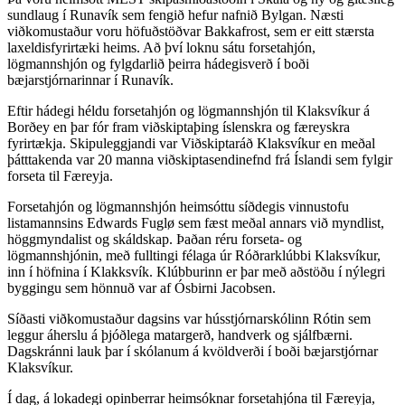
sundlaug í Runavík sem fengið hefur nafnið Bylgan. Næsti
viðkomustaður voru höfuðstöðvar Bakkafrost, sem er eitt stærsta
laxeldisfyrirtæki heims. Að því loknu sátu forsetahjón,
lögmannshjón og fylgdarlið þeirra hádegisverð í boði
bæjarstjórnarinnar í Runavík.‌‌‌‌‌‌​​‌‌‌‌​‌​​​​‌ ‍ ​‍​‍‌‍ ‌ ​‍‌‍‍‌‌‍‌ ‌‍‍‌‌‍ ‍​‍​‍​ ‍‍​‍​‍‌ ​ ‌‍​‌‌‍ ‍‌‍‍‌‌ ‌​‌ ‍‌​‍ ‍‌‍‍‌‌‍ ​‍​‍​‍ ​​‍​‍‌‍‍​‌ ​‍‌‍‌‌‌‍‌‍​‍​‍​ ‍‍​‍​‍‌‍‍​‌ ‌​‌ ‌​‌ ​​‌ ​ ​‍ ​‍ ‌‍‌‍‌‍ ‌ ​‍‌ ​ ‌‍‌‌‌ ‌​‌‍‍‌​‍ ‌‌‍‍‌‌ ​ ‌‍ ​‌‍​‌‌‍ ‍‌‍‌​‌ ​ ​‍ ‍‌ ‌‍‌‍‌‌‌ ​‍‌‍​ ‌‍‌‌‌‍ ​​‍ ‍‌‍​‌‌ ​​‌ ​​​‍ ‌ ​ ‌ ‌​‌ ‌‌‌‍‌​‌‍‍‌‌‍ ​‍ ‌‍‍‌‌‍ ‍‌ ‌​‌‍‌‌‌‍ ‍‌ ‌​​‍ ‌‍‌‌‌‍‌​‌‍‍‌‌ ‌​​‍ ‌‍ ‌‌‍ ‌‍‌​‌‍‌‌​ ‌‌ ​​‌ ​‍‌‍‌‌‌ ​ ‌‍‌‌‌‍ ‍‌ ‌​‌‍​‌‌ ‌​‌‍‍‌‌‍ ‌‍ ‍​ ‍ ‌‍‍‌‌‍‌​​ ‌‌‍​‍‌‍​‍​ ​​‌‍‌​​ ​​​ ‍​‌‍​‍​ ‌‌​‍ ‌‌‍‌​​ ‍‌‌‍‌‍‌‍‌‌​‍ ‌​ ‌​​ ​‍​ ​​​ ‌ ​‍ ‌​ ‍‌​ ​ ‌‍​ ​ ​​​‍ ‌‌‍​ ‌‍‌‍​ ​‌‌‍​ ‌‍​‍​ ​‍​ ‌​​ ‍‌​ ‌‌​ ​​​ ​‌‌‍‌​​ ‍ ‌ ‌​‌ ‍‌‌ ​​‌‍‌‌​ ‌‌‍ ‍‌‍‌‌‌ ‌ ‌ ​ ​ ‍ ‌ ​​‌‍​‌‌ ‌​‌‍‍​​ ‌‌ ​​‌‍​‌‌‍‌ ‌‍‌‌‌​​‍‌ ‌‌‌‍‍‌‌‍ ​‌‍‌​‌‍‌‌‌ ​‍​‍‌‌​ ‌‌‌​​‍‌‌ ‌‍‍ ‌‍‌‌‌ ‍‌​‍‌‌​ ​ ‌​‌​​‍‌‌​ ​ ‌​‌​​‍‌‌​ ​‍​ ​‍​ ​‍​ ‍‌‌‍‌​​ ‌‍‌‍​‌‌‍​‍‌‍‌‍​ ‌​​ ​‌​ ‌‌​ ​‍​ ​ ​‍‌‌​ ​‍​ ​‍​‍‌‌​ ‌‌‌​‌​​‍ ‍‌‍​ ‌‍ ‌‍ ‍‌ ‌​‌‍‌‌‌‍ ‍‌ ‌​​‍‌‌​ ‌‌‌​​‍‌‌ ‌‍‍ ‌‍‌‌‌ ‍‌​‍‌‌​ ​ ‌​‌​​‍‌‌​ ​ ‌​‌​​‍‌‌​ ​‍​ ​‍​ ​‍​ ‌ ‌‍‌‌‌‍‌​​ ‌ ​ ‌ ​ ​​‌‍‌​​ ‌‍​ ‌​‌‍‌​​ ​​​‍‌‌​ ​‍​ ​‍​‍‌‌​ ‌‌‌​‌​​‍ ‍‌‍​ ‌‍‍​‌‍‍‌‌‍ ​‌‍‌​‌ ​‍‌‍‌‌‌‍ ‍​‍‌‌​ ‌‌‌​​‍‌‌ ‌‍‍ ‌‍‌‌‌ ‍‌​‍‌‌​ ​ ‌​‌​​‍‌‌​ ​ ‌​‌​​‍‌‌​ ​‍​ ​‍‌‍​‍‌‍​ ‌‍‌‌‌‍‌‌​ ‌‍​ ​‍‌‍​‌​ ‌‍​ ​ ‌‍‌‍‌‍​‍​ ‌‌​‍‌‌​ ​‍​ ​‍​‍‌‌​ ‌‌‌​‌​​‍ ‍‌ ‌​‌‍‌‌‌ ‍​‌ ‌​​ ‌‍​‍‌‍​‌‌ ​ ‌‍‌‌‌‌‌‌‌ ​‍‌‍ ​​ ‌‌‍‍​‌ ‌​‌ ‌​‌ ​​‌ ​ ​‍‌‌​ ​‍‌​‌‍​‍‌‌​ ​‍‌​‌‍‌‍‌‍‌‍ ‌ ​‍‌ ​ ‌‍‌‌‌ ‌​‌‍‍‌​‍ ‌‌‍‍‌‌ ​ ‌‍ ​‌‍​‌‌‍ ‍‌‍‌​‌ ​ ​‍ ‍‌ ‌‍‌‍‌‌‌ ​‍‌‍​ ‌‍‌‌‌‍ ​​‍ ‍‌‍​‌‌ ​​‌ ​​​‍‌‌​ ​‍‌​‌‍‌ ​ ‌ ‌​‌ ‌‌‌‍‌​‌‍‍‌‌‍ ​‍‌‍‌‍‍‌‌‍‌​​ ‌‌‍​‍‌‍​‍​ ​​‌‍‌​​ ​​​ ‍​‌‍​‍​ ‌‌​‍ ‌‌‍‌​​ ‍‌‌‍‌‍‌‍‌‌​‍ ‌​ ‌​​ ​‍​ ​​​ ‌ ​‍ ‌​ ‍‌​ ​ ‌‍​ ​ ​​​‍ ‌‌‍​ ‌‍‌‍​ ​‌‌‍​ ‌‍​‍​ ​‍​ ‌​​ ‍‌​ ‌‌​ ​​​ ​‌‌‍‌​​‍‌‍‌ ‌​‌ ‍‌‌ ​​‌‍‌‌​ ‌‌‍ ‍‌‍‌‌‌ ‌ ‌ ​ ​‍‌‍‌ ​​‌‍​‌‌ ‌​‌‍‍​​ ‌‌ ​​‌‍​‌‌‍‌ ‌‍‌‌‌​​‍‌ ‌‌‌‍‍‌‌‍ ​‌‍‌​‌‍‌‌‌ ​‍​‍‌‌​ ‌‌‌​​‍‌‌ ‌‍‍ ‌‍‌‌‌ ‍‌​‍‌‌​ ​ ‌​‌​​‍‌‌​ ​ ‌​‌​​‍‌‌​ ​‍​ ​‍​ ​‍​ ‍‌‌‍‌​​ ‌‍‌‍​‌‌‍​‍‌‍‌‍​ ‌​​ ​‌​ ‌‌​ ​‍​ ​ ​‍‌‌​ ​‍​ ​‍​‍‌‌​ ‌‌‌​‌​​‍ ‍‌‍​ ‌‍ ‌‍ ‍‌ ‌​‌‍‌‌‌‍ ‍‌ ‌​​‍‌‌​ ‌‌‌​​‍‌‌ ‌‍‍ ‌‍‌‌‌ ‍‌​‍‌‌​ ​ ‌​‌​​‍‌‌​ ​ ‌​‌​​‍‌‌​ ​‍​ ​‍​ ​‍​ ‌ ‌‍‌‌‌‍‌​​ ‌ ​ ‌ ​ ​​‌‍‌​​ ‌‍​ ‌​‌‍‌​​ ​​​‍‌‌​ ​‍​ ​‍​‍‌‌​ ‌‌‌​‌​​‍ ‍‌‍​ ‌‍‍​‌‍‍‌‌‍ ​‌‍‌​‌ ​‍‌‍‌‌‌‍ ‍​‍‌‌​ ‌‌‌​​‍‌‌ ‌‍‍ ‌‍‌‌‌ ‍‌​‍‌‌​ ​ ‌​‌​​‍‌‌​ ​ ‌​‌​​‍‌‌​ ​‍​ ​‍‌‍​‍‌‍​ ‌‍‌‌‌‍‌‌​ ‌‍​ ​‍‌‍​‌​ ‌‍​ ​ ‌‍‌‍‌‍​‍​ ‌‌​‍‌‌​ ​‍​ ​‍​‍‌‌​ ‌‌‌​‌​​‍ ‍‌ ‌​‌‍‌‌‌ ‍​‌ ‌​​‍‌‍‌ ​​‌‍‌‌‌ ​‍‌ ​ ‌ ​​‌‍‌‌‌‍​ ‌ ‌​‌‍‍‌‌ ‌‍‌‍‌‌​ ‌‌ ​​‌ ‌‌‌‍​‍‌‍ ​‌‍‍‌‌ ​ ‌‍‍​‌‍‌‌‌‍‌​​‍​‍‌ ‌
Eftir hádegi héldu forsetahjón og lögmannshjón til Klaksvíkur á
Borðey en þar fór fram viðskiptaþing íslenskra og færeyskra
fyrirtækja. Skipuleggjandi var Viðskiptaráð Klaksvíkur en meðal
þátttakenda var 20 manna viðskiptasendinefnd frá Íslandi sem fylgir
forseta til Færeyja. ​​​​‌ ‍ ​‍​‍‌‍ ‌ ​‍‌‍‍‌‌‍‌ ‌‍‍‌‌‍ ‍​‍​‍​ ‍‍​‍​‍‌ ​ ‌‍​‌‌‍ ‍‌‍‍‌‌ ‌​‌ ‍‌​‍ ‍‌‍‍‌‌‍ ​‍​‍​‍ ​​‍​‍‌‍‍​‌ ​‍‌‍‌‌‌‍‌‍​‍​‍​ ‍‍​‍​‍‌‍‍​‌ ‌​‌ ‌​‌ ​​‌ ​ ​‍ ​‍ ‌‍‌‍‌‍ ‌ ​‍‌ ​ ‌‍‌‌‌ ‌​‌‍‍‌​‍ ‌‌‍‍‌‌ ​ ‌‍ ​‌‍​‌‌‍ ‍‌‍‌​‌ ​ ​‍ ‍‌ ‌‍‌‍‌‌‌ ​‍‌‍​ ‌‍‌‌‌‍ ​​‍ ‍‌‍​‌‌ ​​‌ ​​​‍ ‌ ​ ‌ ‌​‌ ‌‌‌‍‌​‌‍‍‌‌‍ ​‍ ‌‍‍‌‌‍ ‍‌ ‌​‌‍‌‌‌‍ ‍‌ ‌​​‍ ‌‍‌‌‌‍‌​‌‍‍‌‌ ‌​​‍ ‌‍ ‌‌‍ ‌‍‌​‌‍‌‌​ ‌‌ ​​‌ ​‍‌‍‌‌‌ ​ ‌‍‌‌‌‍ ‍‌ ‌​‌‍​‌‌ ‌​‌‍‍‌‌‍ ‌‍ ‍​ ‍ ‌‍‍‌‌‍‌​​ ‌‌‍​‍‌‍​‍​ ​​‌‍‌​​ ​​​ ‍​‌‍​‍​ ‌‌​‍ ‌‌‍‌​​ ‍‌‌‍‌‍‌‍‌‌​‍ ‌​ ‌​​ ​‍​ ​​​ ‌ ​‍ ‌​ ‍‌​ ​ ‌‍​ ​ ​​​‍ ‌‌‍​ ‌‍‌‍​ ​‌‌‍​ ‌‍​‍​ ​‍​ ‌​​ ‍‌​ ‌‌​ ​​​ ​‌‌‍‌​​ ‍ ‌ ‌​‌ ‍‌‌ ​​‌‍‌‌​ ‌‌‍ ‍‌‍‌‌‌ ‌ ‌ ​ ​ ‍ ‌ ​​‌‍​‌‌ ‌​‌‍‍​​ ‌‌ ​​‌‍​‌‌‍‌ ‌‍‌‌‌​​‍‌ ‌‌‌‍‍‌‌‍ ​‌‍‌​‌‍‌‌‌ ​‍​‍‌‌​ ‌‌‌​​‍‌‌ ‌‍‍ ‌‍‌‌‌ ‍‌​‍‌‌​ ​ ‌​‌​​‍‌‌​ ​ ‌​‌​​‍‌‌​ ​‍​ ​‍​ ​‍​ ‍‌‌‍‌​​ ‌‍‌‍​‌‌‍​‍‌‍‌‍​ ‌​​ ​‌​ ‌‌​ ​‍​ ​ ​‍‌‌​ ​‍​ ​‍​‍‌‌​ ‌‌‌​‌​​‍ ‍‌‍​ ‌‍ ‌‍ ‍‌ ‌​‌‍‌‌‌‍ ‍‌ ‌​​‍‌‌​ ‌‌‌​​‍‌‌ ‌‍‍ ‌‍‌‌‌ ‍‌​‍‌‌​ ​ ‌​‌​​‍‌‌​ ​ ‌​‌​​‍‌‌​ ​‍​ ​‍​ ​‍​ ‌‍​ ‍‌​ ​​​ ‍‌​ ‌‍‌‍‌​​ ​ ​ ‌‌​ ‌​​ ‌ ‌‍‌​​‍‌‌​ ​‍​ ​‍​‍‌‌​ ‌‌‌​‌​​‍ ‍‌‍​ ‌‍‍​‌‍‍‌‌‍ ​‌‍‌​‌ ​‍‌‍‌‌‌‍ ‍​‍‌‌​ ‌‌‌​​‍‌‌ ‌‍‍ ‌‍‌‌‌ ‍‌​‍‌‌​ ​ ‌​‌​​‍‌‌​ ​ ‌​‌​​‍‌‌​ ​‍​ ​‍​ ​​​ ​​‌‍​‍‌‍‌​​ ‌ ​ ‍​​ ​​​ ​​​ ​‌​ ‌‍‌‍‌​‌‍‌‍​‍‌‌​ ​‍​ ​‍​‍‌‌​ ‌‌‌​‌​​‍ ‍‌ ‌​‌‍‌‌‌ ‍​‌ ‌​​ ‌‍​‍‌‍​‌‌ ​ ‌‍‌‌‌‌‌‌‌ ​‍‌‍ ​​ ‌‌‍‍​‌ ‌​‌ ‌​‌ ​​‌ ​ ​‍‌‌​ ​‍‌​‌‍​‍‌‌​ ​‍‌​‌‍‌‍‌‍‌‍ ‌ ​‍‌ ​ ‌‍‌‌‌ ‌​‌‍‍‌​‍ ‌‌‍‍‌‌ ​ ‌‍ ​‌‍​‌‌‍ ‍‌‍‌​‌ ​ ​‍ ‍‌ ‌‍‌‍‌‌‌ ​‍‌‍​ ‌‍‌‌‌‍ ​​‍ ‍‌‍​‌‌ ​​‌ ​​​‍‌‌​ ​‍‌​‌‍‌ ​ ‌ ‌​‌ ‌‌‌‍‌​‌‍‍‌‌‍ ​‍‌‍‌‍‍‌‌‍‌​​ ‌‌‍​‍‌‍​‍​ ​​‌‍‌​​ ​​​ ‍​‌‍​‍​ ‌‌​‍ ‌‌‍‌​​ ‍‌‌‍‌‍‌‍‌‌​‍ ‌​ ‌​​ ​‍​ ​​​ ‌ ​‍ ‌​ ‍‌​ ​ ‌‍​ ​ ​​​‍ ‌‌‍​ ‌‍‌‍​ ​‌‌‍​ ‌‍​‍​ ​‍​ ‌​​ ‍‌​ ‌‌​ ​​​ ​‌‌‍‌​​‍‌‍‌ ‌​‌ ‍‌‌ ​​‌‍‌‌​ ‌‌‍ ‍‌‍‌‌‌ ‌ ‌ ​ ​‍‌‍‌ ​​‌‍​‌‌ ‌​‌‍‍​​ ‌‌ ​​‌‍​‌‌‍‌ ‌‍‌‌‌​​‍‌ ‌‌‌‍‍‌‌‍ ​‌‍‌​‌‍‌‌‌ ​‍​‍‌‌​ ‌‌‌​​‍‌‌ ‌‍‍ ‌‍‌‌‌ ‍‌​‍‌‌​ ​ ‌​‌​​‍‌‌​ ​ ‌​‌​​‍‌‌​ ​‍​ ​‍​ ​‍​ ‍‌‌‍‌​​ ‌‍‌‍​‌‌‍​‍‌‍‌‍​ ‌​​ ​‌​ ‌‌​ ​‍​ ​ ​‍‌‌​ ​‍​ ​‍​‍‌‌​ ‌‌‌​‌​​‍ ‍‌‍​ ‌‍ ‌‍ ‍‌ ‌​‌‍‌‌‌‍ ‍‌ ‌​​‍‌‌​ ‌‌‌​​‍‌‌ ‌‍‍ ‌‍‌‌‌ ‍‌​‍‌‌​ ​ ‌​‌​​‍‌‌​ ​ ‌​‌​​‍‌‌​ ​‍​ ​‍​ ​‍​ ‌‍​ ‍‌​ ​​​ ‍‌​ ‌‍‌‍‌​​ ​ ​ ‌‌​ ‌​​ ‌ ‌‍‌​​‍‌‌​ ​‍​ ​‍​‍‌‌​ ‌‌‌​‌​​‍ ‍‌‍​ ‌‍‍​‌‍‍‌‌‍ ​‌‍‌​‌ ​‍‌‍‌‌‌‍ ‍​‍‌‌​ ‌‌‌​​‍‌‌ ‌‍‍ ‌‍‌‌‌ ‍‌​‍‌‌​ ​ ‌​‌​​‍‌‌​ ​ ‌​‌​​‍‌‌​ ​‍​ ​‍​ ​​​ ​​‌‍​‍‌‍‌​​ ‌ ​ ‍​​ ​​​ ​​​ ​‌​ ‌‍‌‍‌​‌‍‌‍​‍‌‌​ ​‍​ ​‍​‍‌‌​ ‌‌‌​‌​​‍ ‍‌ ‌​‌‍‌‌‌ ‍​‌ ‌​​‍‌‍‌ ​​‌‍‌‌‌ ​‍‌ ​ ‌ ​​‌‍‌‌‌‍​ ‌ ‌​‌‍‍‌‌ ‌‍‌‍‌‌​ ‌‌ ​​‌ ‌‌‌‍​‍‌‍ ​‌‍‍‌‌ ​ ‌‍‍​‌‍‌‌‌‍‌​​‍​‍‌ ‌
Forsetahjón og lögmannshjón heimsóttu síðdegis vinnustofu
listamannsins Edwards Fuglø sem fæst meðal annars við myndlist,
höggmyndalist og skáldskap. Þaðan réru forseta- og
lögmannshjónin, með fulltingi félaga úr Róðrarklúbbi Klaksvíkur,
inn í höfnina í Klakksvík. Klúbburinn er þar með aðstöðu í nýlegri
byggingu sem hönnuð var af Ósbirni Jacobsen. ​​​​‌ ‍ ​‍​‍‌‍ ‌ ​‍‌‍‍‌‌‍‌ ‌‍‍‌‌‍ ‍​‍​‍​ ‍‍​‍​‍‌ ​ ‌‍​‌‌‍ ‍‌‍‍‌‌ ‌​‌ ‍‌​‍ ‍‌‍‍‌‌‍ ​‍​‍​‍ ​​‍​‍‌‍‍​‌ ​‍‌‍‌‌‌‍‌‍​‍​‍​ ‍‍​‍​‍‌‍‍​‌ ‌​‌ ‌​‌ ​​‌ ​ ​‍ ​‍ ‌‍‌‍‌‍ ‌ ​‍‌ ​ ‌‍‌‌‌ ‌​‌‍‍‌​‍ ‌‌‍‍‌‌ ​ ‌‍ ​‌‍​‌‌‍ ‍‌‍‌​‌ ​ ​‍ ‍‌ ‌‍‌‍‌‌‌ ​‍‌‍​ ‌‍‌‌‌‍ ​​‍ ‍‌‍​‌‌ ​​‌ ​​​‍ ‌ ​ ‌ ‌​‌ ‌‌‌‍‌​‌‍‍‌‌‍ ​‍ ‌‍‍‌‌‍ ‍‌ ‌​‌‍‌‌‌‍ ‍‌ ‌​​‍ ‌‍‌‌‌‍‌​‌‍‍‌‌ ‌​​‍ ‌‍ ‌‌‍ ‌‍‌​‌‍‌‌​ ‌‌ ​​‌ ​‍‌‍‌‌‌ ​ ‌‍‌‌‌‍ ‍‌ ‌​‌‍​‌‌ ‌​‌‍‍‌‌‍ ‌‍ ‍​ ‍ ‌‍‍‌‌‍‌​​ ‌‌‍​‍‌‍​‍​ ​​‌‍‌​​ ​​​ ‍​‌‍​‍​ ‌‌​‍ ‌‌‍‌​​ ‍‌‌‍‌‍‌‍‌‌​‍ ‌​ ‌​​ ​‍​ ​​​ ‌ ​‍ ‌​ ‍‌​ ​ ‌‍​ ​ ​​​‍ ‌‌‍​ ‌‍‌‍​ ​‌‌‍​ ‌‍​‍​ ​‍​ ‌​​ ‍‌​ ‌‌​ ​​​ ​‌‌‍‌​​ ‍ ‌ ‌​‌ ‍‌‌ ​​‌‍‌‌​ ‌‌‍ ‍‌‍‌‌‌ ‌ ‌ ​ ​ ‍ ‌ ​​‌‍​‌‌ ‌​‌‍‍​​ ‌‌ ​​‌‍​‌‌‍‌ ‌‍‌‌‌​​‍‌ ‌‌‌‍‍‌‌‍ ​‌‍‌​‌‍‌‌‌ ​‍​‍‌‌​ ‌‌‌​​‍‌‌ ‌‍‍ ‌‍‌‌‌ ‍‌​‍‌‌​ ​ ‌​‌​​‍‌‌​ ​ ‌​‌​​‍‌‌​ ​‍​ ​‍​ ​‍​ ‍‌‌‍‌​​ ‌‍‌‍​‌‌‍​‍‌‍‌‍​ ‌​​ ​‌​ ‌‌​ ​‍​ ​ ​‍‌‌​ ​‍​ ​‍​‍‌‌​ ‌‌‌​‌​​‍ ‍‌‍​ ‌‍ ‌‍ ‍‌ ‌​‌‍‌‌‌‍ ‍‌ ‌​​‍‌‌​ ‌‌‌​​‍‌‌ ‌‍‍ ‌‍‌‌‌ ‍‌​‍‌‌​ ​ ‌​‌​​‍‌‌​ ​ ‌​‌​​‍‌‌​ ​‍​ ​‍‌‍‌​​ ‍‌​ ‌ ​ ​‌​ ​‌​ ​‌‌‍‌‌​ ​‌​ ‍​‌‍​ ‌‍‌‌​ ​‍​‍‌‌​ ​‍​ ​‍​‍‌‌​ ‌‌‌​‌​​‍ ‍‌‍​ ‌‍‍​‌‍‍‌‌‍ ​‌‍‌​‌ ​‍‌‍‌‌‌‍ ‍​‍‌‌​ ‌‌‌​​‍‌‌ ‌‍‍ ‌‍‌‌‌ ‍‌​‍‌‌​ ​ ‌​‌​​‍‌‌​ ​ ‌​‌​​‍‌‌​ ​‍​ ​‍‌‍​‌​ ‍​​ ‌‍​ ​ ​ ‌‌‌‍​ ​ ​ ‌‍‌‌​ ‍‌​ ​ ​ ​ ​ ​‌​‍‌‌​ ​‍​ ​‍​‍‌‌​ ‌‌‌​‌​​‍ ‍‌ ‌​‌‍‌‌‌ ‍​‌ ‌​​ ‌‍​‍‌‍​‌‌ ​ ‌‍‌‌‌‌‌‌‌ ​‍‌‍ ​​ ‌‌‍‍​‌ ‌​‌ ‌​‌ ​​‌ ​ ​‍‌‌​ ​‍‌​‌‍​‍‌‌​ ​‍‌​‌‍‌‍‌‍‌‍ ‌ ​‍‌ ​ ‌‍‌‌‌ ‌​‌‍‍‌​‍ ‌‌‍‍‌‌ ​ ‌‍ ​‌‍​‌‌‍ ‍‌‍‌​‌ ​ ​‍ ‍‌ ‌‍‌‍‌‌‌ ​‍‌‍​ ‌‍‌‌‌‍ ​​‍ ‍‌‍​‌‌ ​​‌ ​​​‍‌‌​ ​‍‌​‌‍‌ ​ ‌ ‌​‌ ‌‌‌‍‌​‌‍‍‌‌‍ ​‍‌‍‌‍‍‌‌‍‌​​ ‌‌‍​‍‌‍​‍​ ​​‌‍‌​​ ​​​ ‍​‌‍​‍​ ‌‌​‍ ‌‌‍‌​​ ‍‌‌‍‌‍‌‍‌‌​‍ ‌​ ‌​​ ​‍​ ​​​ ‌ ​‍ ‌​ ‍‌​ ​ ‌‍​ ​ ​​​‍ ‌‌‍​ ‌‍‌‍​ ​‌‌‍​ ‌‍​‍​ ​‍​ ‌​​ ‍‌​ ‌‌​ ​​​ ​‌‌‍‌​​‍‌‍‌ ‌​‌ ‍‌‌ ​​‌‍‌‌​ ‌‌‍ ‍‌‍‌‌‌ ‌ ‌ ​ ​‍‌‍‌ ​​‌‍​‌‌ ‌​‌‍‍​​ ‌‌ ​​‌‍​‌‌‍‌ ‌‍‌‌‌​​‍‌ ‌‌‌‍‍‌‌‍ ​‌‍‌​‌‍‌‌‌ ​‍​‍‌‌​ ‌‌‌​​‍‌‌ ‌‍‍ ‌‍‌‌‌ ‍‌​‍‌‌​ ​ ‌​‌​​‍‌‌​ ​ ‌​‌​​‍‌‌​ ​‍​ ​‍​ ​‍​ ‍‌‌‍‌​​ ‌‍‌‍​‌‌‍​‍‌‍‌‍​ ‌​​ ​‌​ ‌‌​ ​‍​ ​ ​‍‌‌​ ​‍​ ​‍​‍‌‌​ ‌‌‌​‌​​‍ ‍‌‍​ ‌‍ ‌‍ ‍‌ ‌​‌‍‌‌‌‍ ‍‌ ‌​​‍‌‌​ ‌‌‌​​‍‌‌ ‌‍‍ ‌‍‌‌‌ ‍‌​‍‌‌​ ​ ‌​‌​​‍‌‌​ ​ ‌​‌​​‍‌‌​ ​‍​ ​‍‌‍‌​​ ‍‌​ ‌ ​ ​‌​ ​‌​ ​‌‌‍‌‌​ ​‌​ ‍​‌‍​ ‌‍‌‌​ ​‍​‍‌‌​ ​‍​ ​‍​‍‌‌​ ‌‌‌​‌​​‍ ‍‌‍​ ‌‍‍​‌‍‍‌‌‍ ​‌‍‌​‌ ​‍‌‍‌‌‌‍ ‍​‍‌‌​ ‌‌‌​​‍‌‌ ‌‍‍ ‌‍‌‌‌ ‍‌​‍‌‌​ ​ ‌​‌​​‍‌‌​ ​ ‌​‌​​‍‌‌​ ​‍​ ​‍‌‍​‌​ ‍​​ ‌‍​ ​ ​ ‌‌‌‍​ ​ ​ ‌‍‌‌​ ‍‌​ ​ ​ ​ ​ ​‌​‍‌‌​ ​‍​ ​‍​‍‌‌​ ‌‌‌​‌​​‍ ‍‌ ‌​‌‍‌‌‌ ‍​‌ ‌​​‍‌‍‌ ​​‌‍‌‌‌ ​‍‌ ​ ‌ ​​‌‍‌‌‌‍​ ‌ ‌​‌‍‍‌‌ ‌‍‌‍‌‌​ ‌‌ ​​‌ ‌‌‌‍​‍‌‍ ​‌‍‍‌‌ ​ ‌‍‍​‌‍‌‌‌‍‌​​‍​‍‌ ‌
Síðasti viðkomustaður dagsins var hússtjórnarskólinn Rótin sem
leggur áherslu á þjóðlega matargerð, handverk og sjálfbærni.
Dagskránni lauk þar í skólanum á kvöldverði í boði bæjarstjórnar
Klaksvíkur.​​​​‌ ‍ ​‍​‍‌‍ ‌ ​‍‌‍‍‌‌‍‌ ‌‍‍‌‌‍ ‍​‍​‍​ ‍‍​‍​‍‌ ​ ‌‍​‌‌‍ ‍‌‍‍‌‌ ‌​‌ ‍‌​‍ ‍‌‍‍‌‌‍ ​‍​‍​‍ ​​‍​‍‌‍‍​‌ ​‍‌‍‌‌‌‍‌‍​‍​‍​ ‍‍​‍​‍‌‍‍​‌ ‌​‌ ‌​‌ ​​‌ ​ ​‍ ​‍ ‌‍‌‍‌‍ ‌ ​‍‌ ​ ‌‍‌‌‌ ‌​‌‍‍‌​‍ ‌‌‍‍‌‌ ​ ‌‍ ​‌‍​‌‌‍ ‍‌‍‌​‌ ​ ​‍ ‍‌ ‌‍‌‍‌‌‌ ​‍‌‍​ ‌‍‌‌‌‍ ​​‍ ‍‌‍​‌‌ ​​‌ ​​​‍ ‌ ​ ‌ ‌​‌ ‌‌‌‍‌​‌‍‍‌‌‍ ​‍ ‌‍‍‌‌‍ ‍‌ ‌​‌‍‌‌‌‍ ‍‌ ‌​​‍ ‌‍‌‌‌‍‌​‌‍‍‌‌ ‌​​‍ ‌‍ ‌‌‍ ‌‍‌​‌‍‌‌​ ‌‌ ​​‌ ​‍‌‍‌‌‌ ​ ‌‍‌‌‌‍ ‍‌ ‌​‌‍​‌‌ ‌​‌‍‍‌‌‍ ‌‍ ‍​ ‍ ‌‍‍‌‌‍‌​​ ‌‌‍​‍‌‍​‍​ ​​‌‍‌​​ ​​​ ‍​‌‍​‍​ ‌‌​‍ ‌‌‍‌​​ ‍‌‌‍‌‍‌‍‌‌​‍ ‌​ ‌​​ ​‍​ ​​​ ‌ ​‍ ‌​ ‍‌​ ​ ‌‍​ ​ ​​​‍ ‌‌‍​ ‌‍‌‍​ ​‌‌‍​ ‌‍​‍​ ​‍​ ‌​​ ‍‌​ ‌‌​ ​​​ ​‌‌‍‌​​ ‍ ‌ ‌​‌ ‍‌‌ ​​‌‍‌‌​ ‌‌‍ ‍‌‍‌‌‌ ‌ ‌ ​ ​ ‍ ‌ ​​‌‍​‌‌ ‌​‌‍‍​​ ‌‌ ​​‌‍​‌‌‍‌ ‌‍‌‌‌​​‍‌ ‌‌‌‍‍‌‌‍ ​‌‍‌​‌‍‌‌‌ ​‍​‍‌‌​ ‌‌‌​​‍‌‌ ‌‍‍ ‌‍‌‌‌ ‍‌​‍‌‌​ ​ ‌​‌​​‍‌‌​ ​ ‌​‌​​‍‌‌​ ​‍​ ​‍​ ​‍​ ‍‌‌‍‌​​ ‌‍‌‍​‌‌‍​‍‌‍‌‍​ ‌​​ ​‌​ ‌‌​ ​‍​ ​ ​‍‌‌​ ​‍​ ​‍​‍‌‌​ ‌‌‌​‌​​‍ ‍‌‍​ ‌‍ ‌‍ ‍‌ ‌​‌‍‌‌‌‍ ‍‌ ‌​​‍‌‌​ ‌‌‌​​‍‌‌ ‌‍‍ ‌‍‌‌‌ ‍‌​‍‌‌​ ​ ‌​‌​​‍‌‌​ ​ ‌​‌​​‍‌‌​ ​‍​ ​‍​ ‌‍​ ‌ ‌‍​‍​ ‌‌‌‍​‍​ ​‍​ ​ ​ ​‌‌‍‌‌​ ‍‌​ ‌ ​ ‌​​‍‌‌​ ​‍​ ​‍​‍‌‌​ ‌‌‌​‌​​‍ ‍‌‍​ ‌‍‍​‌‍‍‌‌‍ ​‌‍‌​‌ ​‍‌‍‌‌‌‍ ‍​‍‌‌​ ‌‌‌​​‍‌‌ ‌‍‍ ‌‍‌‌‌ ‍‌​‍‌‌​ ​ ‌​‌​​‍‌‌​ ​ ‌​‌​​‍‌‌​ ​‍​ ​‍​ ​​​ ‌​‌‍‌‍​ ​‍‌‍‌‌​ ‌‌​ ‌​​ ‌‌​ ​‍​ ​‍​ ‌‌‌‍‌‌​‍‌‌​ ​‍​ ​‍​‍‌‌​ ‌‌‌​‌​​‍ ‍‌ ‌​‌‍‌‌‌ ‍​‌ ‌​​ ‌‍​‍‌‍​‌‌ ​ ‌‍‌‌‌‌‌‌‌ ​‍‌‍ ​​ ‌‌‍‍​‌ ‌​‌ ‌​‌ ​​‌ ​ ​‍‌‌​ ​‍‌​‌‍​‍‌‌​ ​‍‌​‌‍‌‍‌‍‌‍ ‌ ​‍‌ ​ ‌‍‌‌‌ ‌​‌‍‍‌​‍ ‌‌‍‍‌‌ ​ ‌‍ ​‌‍​‌‌‍ ‍‌‍‌​‌ ​ ​‍ ‍‌ ‌‍‌‍‌‌‌ ​‍‌‍​ ‌‍‌‌‌‍ ​​‍ ‍‌‍​‌‌ ​​‌ ​​​‍‌‌​ ​‍‌​‌‍‌ ​ ‌ ‌​‌ ‌‌‌‍‌​‌‍‍‌‌‍ ​‍‌‍‌‍‍‌‌‍‌​​ ‌‌‍​‍‌‍​‍​ ​​‌‍‌​​ ​​​ ‍​‌‍​‍​ ‌‌​‍ ‌‌‍‌​​ ‍‌‌‍‌‍‌‍‌‌​‍ ‌​ ‌​​ ​‍​ ​​​ ‌ ​‍ ‌​ ‍‌​ ​ ‌‍​ ​ ​​​‍ ‌‌‍​ ‌‍‌‍​ ​‌‌‍​ ‌‍​‍​ ​‍​ ‌​​ ‍‌​ ‌‌​ ​​​ ​‌‌‍‌​​‍‌‍‌ ‌​‌ ‍‌‌ ​​‌‍‌‌​ ‌‌‍ ‍‌‍‌‌‌ ‌ ‌ ​ ​‍‌‍‌ ​​‌‍​‌‌ ‌​‌‍‍​​ ‌‌ ​​‌‍​‌‌‍‌ ‌‍‌‌‌​​‍‌ ‌‌‌‍‍‌‌‍ ​‌‍‌​‌‍‌‌‌ ​‍​‍‌‌​ ‌‌‌​​‍‌‌ ‌‍‍ ‌‍‌‌‌ ‍‌​‍‌‌​ ​ ‌​‌​​‍‌‌​ ​ ‌​‌​​‍‌‌​ ​‍​ ​‍​ ​‍​ ‍‌‌‍‌​​ ‌‍‌‍​‌‌‍​‍‌‍‌‍​ ‌​​ ​‌​ ‌‌​ ​‍​ ​ ​‍‌‌​ ​‍​ ​‍​‍‌‌​ ‌‌‌​‌​​‍ ‍‌‍​ ‌‍ ‌‍ ‍‌ ‌​‌‍‌‌‌‍ ‍‌ ‌​​‍‌‌​ ‌‌‌​​‍‌‌ ‌‍‍ ‌‍‌‌‌ ‍‌​‍‌‌​ ​ ‌​‌​​‍‌‌​ ​ ‌​‌​​‍‌‌​ ​‍​ ​‍​ ‌‍​ ‌ ‌‍​‍​ ‌‌‌‍​‍​ ​‍​ ​ ​ ​‌‌‍‌‌​ ‍‌​ ‌ ​ ‌​​‍‌‌​ ​‍​ ​‍​‍‌‌​ ‌‌‌​‌​​‍ ‍‌‍​ ‌‍‍​‌‍‍‌‌‍ ​‌‍‌​‌ ​‍‌‍‌‌‌‍ ‍​‍‌‌​ ‌‌‌​​‍‌‌ ‌‍‍ ‌‍‌‌‌ ‍‌​‍‌‌​ ​ ‌​‌​​‍‌‌​ ​ ‌​‌​​‍‌‌​ ​‍​ ​‍​ ​​​ ‌​‌‍‌‍​ ​‍‌‍‌‌​ ‌‌​ ‌​​ ‌‌​ ​‍​ ​‍​ ‌‌‌‍‌‌​‍‌‌​ ​‍​ ​‍​‍‌‌​ ‌‌‌​‌​​‍ ‍‌ ‌​‌‍‌‌‌ ‍​‌ ‌​​‍‌‍‌ ​​‌‍‌‌‌ ​‍‌ ​ ‌ ​​‌‍‌‌‌‍​ ‌ ‌​‌‍‍‌‌ ‌‍‌‍‌‌​ ‌‌ ​​‌ ‌‌‌‍​‍‌‍ ​‌‍‍‌‌ ​ ‌‍‍​‌‍‌‌‌‍‌​​‍​‍‌ ‌
Í dag, á lokadegi opinberrar heimsóknar forsetahjóna til Færeyja,