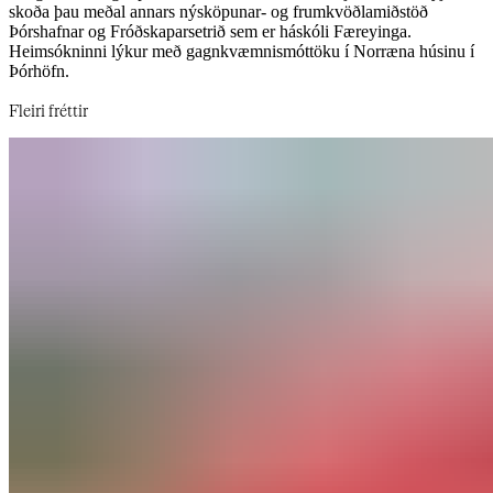
skoða þau meðal annars nýsköpunar- og frumkvöðlamiðstöð
Þórshafnar og Fróðskaparsetrið sem er háskóli Færeyinga.
Heimsókninni lýkur með gagnkvæmnismóttöku í Norræna húsinu í
Þórhöfn.​​​​‌ ‍ ​‍​‍‌‍ ‌ ​‍‌‍‍‌‌‍‌ ‌‍‍‌‌‍ ‍​‍​‍​ ‍‍​‍​‍‌ ​ ‌‍​‌‌‍ ‍‌‍‍‌‌ ‌​‌ ‍‌​‍ ‍‌‍‍‌‌‍ ​‍​‍​‍ ​​‍​‍‌‍‍​‌ ​‍‌‍‌‌‌‍‌‍​‍​‍​ ‍‍​‍​‍‌‍‍​‌ ‌​‌ ‌​‌ ​​‌ ​ ​‍ ​‍ ‌‍‌‍‌‍ ‌ ​‍‌ ​ ‌‍‌‌‌ ‌​‌‍‍‌​‍ ‌‌‍‍‌‌ ​ ‌‍ ​‌‍​‌‌‍ ‍‌‍‌​‌ ​ ​‍ ‍‌ ‌‍‌‍‌‌‌ ​‍‌‍​ ‌‍‌‌‌‍ ​​‍ ‍‌‍​‌‌ ​​‌ ​​​‍ ‌ ​ ‌ ‌​‌ ‌‌‌‍‌​‌‍‍‌‌‍ ​‍ ‌‍‍‌‌‍ ‍‌ ‌​‌‍‌‌‌‍ ‍‌ ‌​​‍ ‌‍‌‌‌‍‌​‌‍‍‌‌ ‌​​‍ ‌‍ ‌‌‍ ‌‍‌​‌‍‌‌​ ‌‌ ​​‌ ​‍‌‍‌‌‌ ​ ‌‍‌‌‌‍ ‍‌ ‌​‌‍​‌‌ ‌​‌‍‍‌‌‍ ‌‍ ‍​ ‍ ‌‍‍‌‌‍‌​​ ‌‌‍​‍‌‍​‍​ ​​‌‍‌​​ ​​​ ‍​‌‍​‍​ ‌‌​‍ ‌‌‍‌​​ ‍‌‌‍‌‍‌‍‌‌​‍ ‌​ ‌​​ ​‍​ ​​​ ‌ ​‍ ‌​ ‍‌​ ​ ‌‍​ ​ ​​​‍ ‌‌‍​ ‌‍‌‍​ ​‌‌‍​ ‌‍​‍​ ​‍​ ‌​​ ‍‌​ ‌‌​ ​​​ ​‌‌‍‌​​ ‍ ‌ ‌​‌ ‍‌‌ ​​‌‍‌‌​ ‌‌‍ ‍‌‍‌‌‌ ‌ ‌ ​ ​ ‍ ‌ ​​‌‍​‌‌ ‌​‌‍‍​​ ‌‌ ​​‌‍​‌‌‍‌ ‌‍‌‌‌​​‍‌ ‌‌‌‍‍‌‌‍ ​‌‍‌​‌‍‌‌‌ ​‍​‍‌‌​ ‌‌‌​​‍‌‌ ‌‍‍ ‌‍‌‌‌ ‍‌​‍‌‌​ ​ ‌​‌​​‍‌‌​ ​ ‌​‌​​‍‌‌​ ​‍​ ​‍​ ​‍​ ‍‌‌‍‌​​ ‌‍‌‍​‌‌‍​‍‌‍‌‍​ ‌​​ ​‌​ ‌‌​ ​‍​ ​ ​‍‌‌​ ​‍​ ​‍​‍‌‌​ ‌‌‌​‌​​‍ ‍‌‍​ ‌‍ ‌‍ ‍‌ ‌​‌‍‌‌‌‍ ‍‌ ‌​​‍‌‌​ ‌‌‌​​‍‌‌ ‌‍‍ ‌‍‌‌‌ ‍‌​‍‌‌​ ​ ‌​‌​​‍‌‌​ ​ ‌​‌​​‍‌‌​ ​‍​ ​‍‌‍​‌​ ​‍​ ​​​ ​‍‌‍‌​​ ‍‌‌‍‌​‌‍‌‌​ ‌​​ ​​​ ‍‌‌‍‌​​‍‌‌​ ​‍​ ​‍​‍‌‌​ ‌‌‌​‌​​‍ ‍‌‍​ ‌‍‍​‌‍‍‌‌‍ ​‌‍‌​‌ ​‍‌‍‌‌‌‍ ‍​‍‌‌​ ‌‌‌​​‍‌‌ ‌‍‍ ‌‍‌‌‌ ‍‌​‍‌‌​ ​ ‌​‌​​‍‌‌​ ​ ‌​‌​​‍‌‌​ ​‍​ ​‍​ ‍‌​ ​ ​ ‌‌​ ‌​​ ‍‌​ ‍​‌‍‌​​ ‌​​ ​ ​ ​‍​ ‍‌​ ‌ ​‍‌‌​ ​‍​ ​‍​‍‌‌​ ‌‌‌​‌​​‍ ‍‌ ‌​‌‍‌‌‌ ‍​‌ ‌​​ ‌‍​‍‌‍​‌‌ ​ ‌‍‌‌‌‌‌‌‌ ​‍‌‍ ​​ ‌‌‍‍​‌ ‌​‌ ‌​‌ ​​‌ ​ ​‍‌‌​ ​‍‌​‌‍​‍‌‌​ ​‍‌​‌‍‌‍‌‍‌‍ ‌ ​‍‌ ​ ‌‍‌‌‌ ‌​‌‍‍‌​‍ ‌‌‍‍‌‌ ​ ‌‍ ​‌‍​‌‌‍ ‍‌‍‌​‌ ​ ​‍ ‍‌ ‌‍‌‍‌‌‌ ​‍‌‍​ ‌‍‌‌‌‍ ​​‍ ‍‌‍​‌‌ ​​‌ ​​​‍‌‌​ ​‍‌​‌‍‌ ​ ‌ ‌​‌ ‌‌‌‍‌​‌‍‍‌‌‍ ​‍‌‍‌‍‍‌‌‍‌​​ ‌‌‍​‍‌‍​‍​ ​​‌‍‌​​ ​​​ ‍​‌‍​‍​ ‌‌​‍ ‌‌‍‌​​ ‍‌‌‍‌‍‌‍‌‌​‍ ‌​ ‌​​ ​‍​ ​​​ ‌ ​‍ ‌​ ‍‌​ ​ ‌‍​ ​ ​​​‍ ‌‌‍​ ‌‍‌‍​ ​‌‌‍​ ‌‍​‍​ ​‍​ ‌​​ ‍‌​ ‌‌​ ​​​ ​‌‌‍‌​​‍‌‍‌ ‌​‌ ‍‌‌ ​​‌‍‌‌​ ‌‌‍ ‍‌‍‌‌‌ ‌ ‌ ​ ​‍‌‍‌ ​​‌‍​‌‌ ‌​‌‍‍​​ ‌‌ ​​‌‍​‌‌‍‌ ‌‍‌‌‌​​‍‌ ‌‌‌‍‍‌‌‍ ​‌‍‌​‌‍‌‌‌ ​‍​‍‌‌​ ‌‌‌​​‍‌‌ ‌‍‍ ‌‍‌‌‌ ‍‌​‍‌‌​ ​ ‌​‌​​‍‌‌​ ​ ‌​‌​​‍‌‌​ ​‍​ ​‍​ ​‍​ ‍‌‌‍‌​​ ‌‍‌‍​‌‌‍​‍‌‍‌‍​ ‌​​ ​‌​ ‌‌​ ​‍​ ​ ​‍‌‌​ ​‍​ ​‍​‍‌‌​ ‌‌‌​‌​​‍ ‍‌‍​ ‌‍ ‌‍ ‍‌ ‌​‌‍‌‌‌‍ ‍‌ ‌​​‍‌‌​ ‌‌‌​​‍‌‌ ‌‍‍ ‌‍‌‌‌ ‍‌​‍‌‌​ ​ ‌​‌​​‍‌‌​ ​ ‌​‌​​‍‌‌​ ​‍​ ​‍‌‍​‌​ ​‍​ ​​​ ​‍‌‍‌​​ ‍‌‌‍‌​‌‍‌‌​ ‌​​ ​​​ ‍‌‌‍‌​​‍‌‌​ ​‍​ ​‍​‍‌‌​ ‌‌‌​‌​​‍ ‍‌‍​ ‌‍‍​‌‍‍‌‌‍ ​‌‍‌​‌ ​‍‌‍‌‌‌‍ ‍​‍‌‌​ ‌‌‌​​‍‌‌ ‌‍‍ ‌‍‌‌‌ ‍‌​‍‌‌​ ​ ‌​‌​​‍‌‌​ ​ ‌​‌​​‍‌‌​ ​‍​ ​‍​ ‍‌​ ​ ​ ‌‌​ ‌​​ ‍‌​ ‍​‌‍‌​​ ‌​​ ​ ​ ​‍​ ‍‌​ ‌ ​‍‌‌​ ​‍​ ​‍​‍‌‌​ ‌‌‌​‌​​‍ ‍‌ ‌​‌‍‌‌‌ ‍​‌ ‌​​‍‌‍‌ ​​‌‍‌‌‌ ​‍‌ ​ ‌ ​​‌‍‌‌‌‍​ ‌ ‌​‌‍‍‌‌ ‌‍‌‍‌‌​ ‌‌ ​​‌ ‌‌‌‍​‍‌‍ ​‌‍‍‌‌ ​ ‌‍‍​‌‍‌‌‌‍‌​​‍​‍‌ ‌
Fleiri fréttir