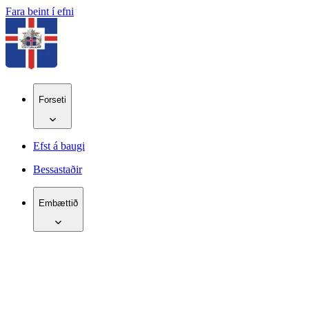
Fara beint í efni
Forseti
Efst á baugi
Bessastaðir
Embættið
IS
EN