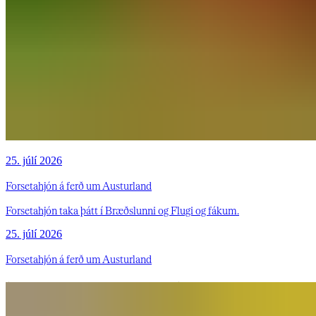
25. júlí 2026
Forsetahjón á ferð um Austurland
Forsetahjón taka þátt í Bræðslunni og Flugi og fákum.
25. júlí 2026
Forsetahjón á ferð um Austurland