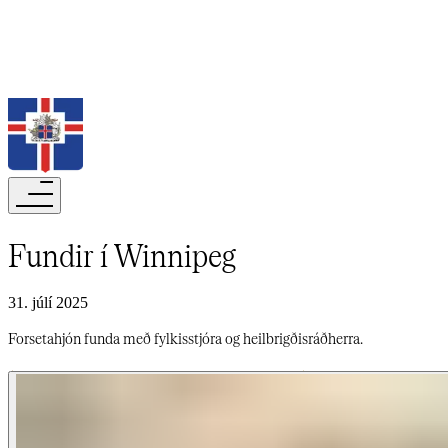
Leita
Fundir í Winnipeg​​​​‌ ‍ ​‍​‍‌‍ ‌ ​‍‌‍‍‌‌‍‌ ‌‍‍‌‌‍ ‍​‍​‍​ ‍‍​‍​‍‌ ​ ‌‍​‌‌‍ ‍‌‍‍‌‌ ‌​‌ ‍‌​‍ ‍‌‍‍‌‌‍ ​‍​‍​‍ ​​‍​‍‌‍‍​‌ ​‍‌‍‌‌‌‍‌‍​‍​‍​ ‍‍​‍​‍‌‍‍​‌ ‌​‌ ‌​‌ ​​‌ ​ ​‍ ​‍ ‌‍‌‍‌‍ ‌ ​‍‌ ​ ‌‍‌‌‌ ‌​‌‍‍‌​‍ ‌‌‍‍‌‌ ​ ‌‍ ​‌‍​‌‌‍ ‍‌‍‌​‌ ​ ​‍ ‍‌ ‌‍‌‍‌‌‌ ​‍‌‍​ ‌‍‌‌‌‍ ​​‍ ‍‌‍​‌‌ ​​‌ ​​​‍ ‌ ​ ‌ ‌​‌ ‌‌‌‍‌​‌‍‍‌‌‍ ​‍ ‌‍‍‌‌‍ ‍‌ ‌​‌‍‌‌‌‍ ‍‌ ‌​​‍ ‌‍‌‌‌‍‌​‌‍‍‌‌ ‌​​‍ ‌‍ ‌‌‍ ‌‍‌​‌‍‌‌​ ‌‌ ​​‌ ​‍‌‍‌‌‌ ​ ‌‍‌‌‌‍ ‍‌ ‌​‌‍​‌‌ ‌​‌‍‍‌‌‍ ‌‍ ‍​ ‍ ‌‍‍‌‌‍‌​​ ‌​ ‌​​ ​​‌‍‌ ‌​‌‍‌​‍‍‌​‍‌‌​‌​‌ ​ ‌‍​ ‌‍ ‍‌‍‌‍‌‌‍‌‌​‌‌‌​‌‍‌‌‌​‌​‍‍‌‌​‌‌‌‌‌‌​‍‌‌​‍ ‌‍‍‌‌‌‌‌​ ‍ ‌ ‌​‌ ‍‌‌ ​​‌‍‌‌​ ‌‌‍ ‍‌‍‌‌‌ ‌ ‌ ​ ​ ‍ ‌ ​​‌‍​‌‌ ‌​‌‍‍​​ ‌‌ ‌​‌‍‍‌‌ ‌​‌‍ ​‌‍‌‌​ ‌‍​‍‌‍​‌‌ ​ ‌‍‌‌‌‌‌‌‌ ​‍‌‍ ​​ ‌‌‍‍​‌ ‌​‌ ‌​‌ ​​‌ ​ ​‍‌‌​ ​‍‌​‌‍​‍‌‌​ ​‍‌​‌‍‌‍‌‍‌‍ ‌ ​‍‌ ​ ‌‍‌‌‌ ‌​‌‍‍‌​‍ ‌‌‍‍‌‌ ​ ‌‍ ​‌‍​‌‌‍ ‍‌‍‌​‌ ​ ​‍ ‍‌ ‌‍‌‍‌‌‌ ​‍‌‍​ ‌‍‌‌‌‍ ​​‍ ‍‌‍​‌‌ ​​‌ ​​​‍‌‌​ ​‍‌​‌‍‌ ​ ‌ ‌​‌ ‌‌‌‍‌​‌‍‍‌‌‍ ​‍‌‍‌‍‍‌‌‍‌​​ ‌​ ‌​​ ​​‌‍‌ ‌​‌‍‌​‍‍‌​‍‌‌​‌​‌ ​ ‌‍​ ‌‍ ‍‌‍‌‍‌‌‍‌‌​‌‌‌​‌‍‌‌‌​‌​‍‍‌‌​‌‌‌‌‌‌​‍‌‌​‍ ‌‍‍‌‌‌‌‌​‍‌‍‌ ‌​‌ ‍‌‌ ​​‌‍‌‌​ ‌‌‍ ‍‌‍‌‌‌ ‌ ‌ ​ ​‍‌‍‌ ​​‌‍​‌‌ ‌​‌‍‍​​ ‌‌ ‌​‌‍‍‌‌ ‌​‌‍ ​‌‍‌‌​‍‌‍‌ ​​‌‍‌‌‌ ​‍‌ ​ ‌ ​​‌‍‌‌‌‍​ ‌ ‌​‌‍‍‌‌ ‌‍‌‍‌‌​ ‌‌ ​​‌ ‌‌‌‍​‍‌‍ ​‌‍‍‌‌ ​ ‌‍‍​‌‍‌‌‌‍‌​​‍​‍‌ ‌
31. júlí 2025
Forsetahjón funda með fylkisstjóra og heilbrigðisráðherra.​​​​‌ ‍ ​‍​‍‌‍ ‌ ​‍‌‍‍‌‌‍‌ ‌‍‍‌‌‍ ‍​‍​‍​ ‍‍​‍​‍‌ ​ ‌‍​‌‌‍ ‍‌‍‍‌‌ ‌​‌ ‍‌​‍ ‍‌‍‍‌‌‍ ​‍​‍​‍ ​​‍​‍‌‍‍​‌ ​‍‌‍‌‌‌‍‌‍​‍​‍​ ‍‍​‍​‍‌‍‍​‌ ‌​‌ ‌​‌ ​​‌ ​ ​‍ ​‍ ‌‍‌‍‌‍ ‌ ​‍‌ ​ ‌‍‌‌‌ ‌​‌‍‍‌​‍ ‌‌‍‍‌‌ ​ ‌‍ ​‌‍​‌‌‍ ‍‌‍‌​‌ ​ ​‍ ‍‌ ‌‍‌‍‌‌‌ ​‍‌‍​ ‌‍‌‌‌‍ ​​‍ ‍‌‍​‌‌ ​​‌ ​​​‍ ‌ ​ ‌ ‌​‌ ‌‌‌‍‌​‌‍‍‌‌‍ ​‍ ‌‍‍‌‌‍ ‍‌ ‌​‌‍‌‌‌‍ ‍‌ ‌​​‍ ‌‍‌‌‌‍‌​‌‍‍‌‌ ‌​​‍ ‌‍ ‌‌‍ ‌‍‌​‌‍‌‌​ ‌‌ ​​‌ ​‍‌‍‌‌‌ ​ ‌‍‌‌‌‍ ‍‌ ‌​‌‍​‌‌ ‌​‌‍‍‌‌‍ ‌‍ ‍​ ‍ ‌‍‍‌‌‍‌​​ ‌​ ‌​​ ​​‌‍‌ ‌​‌‍‌​‍‍‌​‍‌‌​‌​‌ ​ ‌‍​ ‌‍ ‍‌‍‌‍‌‌‍‌‌​‌‌‌​‌‍‌‌‌​‌​‍‍‌‌​‌‌‌‌‌‌​‍‌‌​‍ ‌‍‍‌‌‌‌‌​ ‍ ‌ ‌​‌ ‍‌‌ ​​‌‍‌‌​ ‌‌‍ ‍‌‍‌‌‌ ‌ ‌ ​ ​ ‍ ‌ ​​‌‍​‌‌ ‌​‌‍‍​​ ‌‌‍‌​‌‍‌‌‌ ​ ‌‍​ ‌ ​‍‌‍‍‌‌ ​​‌ ‌​‌‍‍‌‌‍ ‌‍ ‍​ ‌‍​‍‌‍​‌‌ ​ ‌‍‌‌‌‌‌‌‌ ​‍‌‍ ​​ ‌‌‍‍​‌ ‌​‌ ‌​‌ ​​‌ ​ ​‍‌‌​ ​‍‌​‌‍​‍‌‌​ ​‍‌​‌‍‌‍‌‍‌‍ ‌ ​‍‌ ​ ‌‍‌‌‌ ‌​‌‍‍‌​‍ ‌‌‍‍‌‌ ​ ‌‍ ​‌‍​‌‌‍ ‍‌‍‌​‌ ​ ​‍ ‍‌ ‌‍‌‍‌‌‌ ​‍‌‍​ ‌‍‌‌‌‍ ​​‍ ‍‌‍​‌‌ ​​‌ ​​​‍‌‌​ ​‍‌​‌‍‌ ​ ‌ ‌​‌ ‌‌‌‍‌​‌‍‍‌‌‍ ​‍‌‍‌‍‍‌‌‍‌​​ ‌​ ‌​​ ​​‌‍‌ ‌​‌‍‌​‍‍‌​‍‌‌​‌​‌ ​ ‌‍​ ‌‍ ‍‌‍‌‍‌‌‍‌‌​‌‌‌​‌‍‌‌‌​‌​‍‍‌‌​‌‌‌‌‌‌​‍‌‌​‍ ‌‍‍‌‌‌‌‌​‍‌‍‌ ‌​‌ ‍‌‌ ​​‌‍‌‌​ ‌‌‍ ‍‌‍‌‌‌ ‌ ‌ ​ ​‍‌‍‌ ​​‌‍​‌‌ ‌​‌‍‍​​ ‌‌‍‌​‌‍‌‌‌ ​ ‌‍​ ‌ ​‍‌‍‍‌‌ ​​‌ ‌​‌‍‍‌‌‍ ‌‍ ‍​‍‌‍‌ ​​‌‍‌‌‌ ​‍‌ ​ ‌ ​​‌‍‌‌‌‍​ ‌ ‌​‌‍‍‌‌ ‌‍‌‍‌‌​ ‌‌ ​​‌ ‌‌‌‍​‍‌‍ ​‌‍‍‌‌ ​ ‌‍‍​‌‍‌‌‌‍‌​​‍​‍‌ ‌