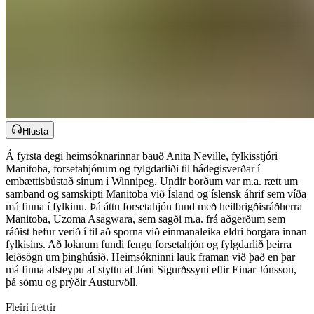
Hlusta
Á fyrsta degi heimsóknarinnar bauð Anita Neville, fylkisstjóri
Manitoba, forsetahjónum og fylgdarliði til hádegisverðar í
embættisbústað sínum í Winnipeg. Undir borðum var m.a. rætt um
samband og samskipti Manitoba við Ísland og íslensk áhrif sem víða
má finna í fylkinu. Þá áttu forsetahjón fund með heilbrigðisráðherra
Manitoba, Uzoma Asagwara, sem sagði m.a. frá aðgerðum sem
ráðist hefur verið í til að sporna við einmanaleika eldri borgara innan
fylkisins. Að loknum fundi fengu forsetahjón og fylgdarlið þeirra
leiðsögn um þinghúsið. Heimsókninni lauk framan við það en þar
má finna afsteypu af styttu af Jóni Sigurðssyni eftir Einar Jónsson,
þá sömu og prýðir Austurvöll.​​​​‌ ‍ ​‍​‍‌‍ ‌ ​‍‌‍‍‌‌‍‌ ‌‍‍‌‌‍ ‍​‍​‍​ ‍‍​‍​‍‌ ​ ‌‍​‌‌‍ ‍‌‍‍‌‌ ‌​‌ ‍‌​‍ ‍‌‍‍‌‌‍ ​‍​‍​‍ ​​‍​‍‌‍‍​‌ ​‍‌‍‌‌‌‍‌‍​‍​‍​ ‍‍​‍​‍‌‍‍​‌ ‌​‌ ‌​‌ ​​‌ ​ ​‍ ​‍ ‌‍‌‍‌‍ ‌ ​‍‌ ​ ‌‍‌‌‌ ‌​‌‍‍‌​‍ ‌‌‍‍‌‌ ​ ‌‍ ​‌‍​‌‌‍ ‍‌‍‌​‌ ​ ​‍ ‍‌ ‌‍‌‍‌‌‌ ​‍‌‍​ ‌‍‌‌‌‍ ​​‍ ‍‌‍​‌‌ ​​‌ ​​​‍ ‌ ​ ‌ ‌​‌ ‌‌‌‍‌​‌‍‍‌‌‍ ​‍ ‌‍‍‌‌‍ ‍‌ ‌​‌‍‌‌‌‍ ‍‌ ‌​​‍ ‌‍‌‌‌‍‌​‌‍‍‌‌ ‌​​‍ ‌‍ ‌‌‍ ‌‍‌​‌‍‌‌​ ‌‌ ​​‌ ​‍‌‍‌‌‌ ​ ‌‍‌‌‌‍ ‍‌ ‌​‌‍​‌‌ ‌​‌‍‍‌‌‍ ‌‍ ‍​ ‍ ‌‍‍‌‌‍‌​​ ‌​ ‌​​ ​​‌‍‌ ‌​‌‍‌​‍‍‌​‍‌‌​‌​‌ ​ ‌‍​ ‌‍ ‍‌‍‌‍‌‌‍‌‌​‌‌‌​‌‍‌‌‌​‌​‍‍‌‌​‌‌‌‌‌‌​‍‌‌​‍ ‌‍‍‌‌‌‌‌​ ‍ ‌ ‌​‌ ‍‌‌ ​​‌‍‌‌​ ‌‌‍ ‍‌‍‌‌‌ ‌ ‌ ​ ​ ‍ ‌ ​​‌‍​‌‌ ‌​‌‍‍​​ ‌‌ ​​‌‍​‌‌‍‌ ‌‍‌‌‌​​‍‌ ‌‌‌‍‍‌‌‍ ​‌‍‌​‌‍‌‌‌ ​‍​‍‌‌​ ‌‌‌​​‍‌‌ ‌‍‍ ‌‍‌‌‌ ‍‌​‍‌‌​ ​ ‌​‌​​‍‌‌​ ​ ‌​‌​​‍‌‌​ ​‍​ ​‍‌ ​‍‌‍‍‌‌‍​ ‌‍‍​‌ ‌​‌‍‌‌‌ ‍​‌ ‌​​‍ ‌‌ ‍​‌‍‌​‌ ​ ​ ​‍‌ ​‍‌‍‍ ‌ ​ ​ ‌‌‌ ​ ​‍‌‌​ ​‍​ ​‍​‍‌‌​ ‌‌‌​‌​​‍ ‍‌‍​ ‌‍ ‌‍ ‍‌ ‌​‌‍‌‌‌‍ ‍‌ ‌​​‍‌‌​ ‌‌‌​​‍‌‌ ‌‍‍ ‌‍‌‌‌ ‍‌​‍‌‌​ ​ ‌​‌​​‍‌‌​ ​ ‌​‌​​‍‌‌​ ​‍​ ​‍​ ‍‌​ ​ ​ ‌ ​ ‌​​ ‌‌​ ‍‌​ ‌​‌‍​ ​ ​ ​ ‌‍‌‍‌‍‌‍​ ​‍‌‌​ ​‍​ ​‍​‍‌‌​ ‌‌‌​‌​​‍ ‍‌‍​ ‌‍‍​‌‍‍‌‌‍ ​‌‍‌​‌ ​‍‌‍‌‌‌‍ ‍​‍‌‌​ ‌‌‌​​‍‌‌ ‌‍‍ ‌‍‌‌‌ ‍‌​‍‌‌​ ​ ‌​‌​​‍‌‌​ ​ ‌​‌​​‍‌‌​ ​‍​ ​‍​ ‌​​ ‌ ​ ‌‍‌‍‌‌‌‍‌‌​ ‍‌​ ‌​‌‍​‌‌‍​ ​ ‌ ‌‍​‍‌‍​‍​‍‌‌​ ​‍​ ​‍​‍‌‌​ ‌‌‌​‌​​‍ ‍‌ ‌​‌‍‌‌‌ ‍​‌ ‌​​ ‌‍​‍‌‍​‌‌ ​ ‌‍‌‌‌‌‌‌‌ ​‍‌‍ ​​ ‌‌‍‍​‌ ‌​‌ ‌​‌ ​​‌ ​ ​‍‌‌​ ​‍‌​‌‍​‍‌‌​ ​‍‌​‌‍‌‍‌‍‌‍ ‌ ​‍‌ ​ ‌‍‌‌‌ ‌​‌‍‍‌​‍ ‌‌‍‍‌‌ ​ ‌‍ ​‌‍​‌‌‍ ‍‌‍‌​‌ ​ ​‍ ‍‌ ‌‍‌‍‌‌‌ ​‍‌‍​ ‌‍‌‌‌‍ ​​‍ ‍‌‍​‌‌ ​​‌ ​​​‍‌‌​ ​‍‌​‌‍‌ ​ ‌ ‌​‌ ‌‌‌‍‌​‌‍‍‌‌‍ ​‍‌‍‌‍‍‌‌‍‌​​ ‌​ ‌​​ ​​‌‍‌ ‌​‌‍‌​‍‍‌​‍‌‌​‌​‌ ​ ‌‍​ ‌‍ ‍‌‍‌‍‌‌‍‌‌​‌‌‌​‌‍‌‌‌​‌​‍‍‌‌​‌‌‌‌‌‌​‍‌‌​‍ ‌‍‍‌‌‌‌‌​‍‌‍‌ ‌​‌ ‍‌‌ ​​‌‍‌‌​ ‌‌‍ ‍‌‍‌‌‌ ‌ ‌ ​ ​‍‌‍‌ ​​‌‍​‌‌ ‌​‌‍‍​​ ‌‌ ​​‌‍​‌‌‍‌ ‌‍‌‌‌​​‍‌ ‌‌‌‍‍‌‌‍ ​‌‍‌​‌‍‌‌‌ ​‍​‍‌‌​ ‌‌‌​​‍‌‌ ‌‍‍ ‌‍‌‌‌ ‍‌​‍‌‌​ ​ ‌​‌​​‍‌‌​ ​ ‌​‌​​‍‌‌​ ​‍​ ​‍‌ ​‍‌‍‍‌‌‍​ ‌‍‍​‌ ‌​‌‍‌‌‌ ‍​‌ ‌​​‍ ‌‌ ‍​‌‍‌​‌ ​ ​ ​‍‌ ​‍‌‍‍ ‌ ​ ​ ‌‌‌ ​ ​‍‌‌​ ​‍​ ​‍​‍‌‌​ ‌‌‌​‌​​‍ ‍‌‍​ ‌‍ ‌‍ ‍‌ ‌​‌‍‌‌‌‍ ‍‌ ‌​​‍‌‌​ ‌‌‌​​‍‌‌ ‌‍‍ ‌‍‌‌‌ ‍‌​‍‌‌​ ​ ‌​‌​​‍‌‌​ ​ ‌​‌​​‍‌‌​ ​‍​ ​‍​ ‍‌​ ​ ​ ‌ ​ ‌​​ ‌‌​ ‍‌​ ‌​‌‍​ ​ ​ ​ ‌‍‌‍‌‍‌‍​ ​‍‌‌​ ​‍​ ​‍​‍‌‌​ ‌‌‌​‌​​‍ ‍‌‍​ ‌‍‍​‌‍‍‌‌‍ ​‌‍‌​‌ ​‍‌‍‌‌‌‍ ‍​‍‌‌​ ‌‌‌​​‍‌‌ ‌‍‍ ‌‍‌‌‌ ‍‌​‍‌‌​ ​ ‌​‌​​‍‌‌​ ​ ‌​‌​​‍‌‌​ ​‍​ ​‍​ ‌​​ ‌ ​ ‌‍‌‍‌‌‌‍‌‌​ ‍‌​ ‌​‌‍​‌‌‍​ ​ ‌ ‌‍​‍‌‍​‍​‍‌‌​ ​‍​ ​‍​‍‌‌​ ‌‌‌​‌​​‍ ‍‌ ‌​‌‍‌‌‌ ‍​‌ ‌​​‍‌‍‌ ​​‌‍‌‌‌ ​‍‌ ​ ‌ ​​‌‍‌‌‌‍​ ‌ ‌​‌‍‍‌‌ ‌‍‌‍‌‌​ ‌‌ ​​‌ ‌‌‌‍​‍‌‍ ​‌‍‍‌‌ ​ ‌‍‍​‌‍‌‌‌‍‌​​‍​‍‌ ‌
Fleiri fréttir