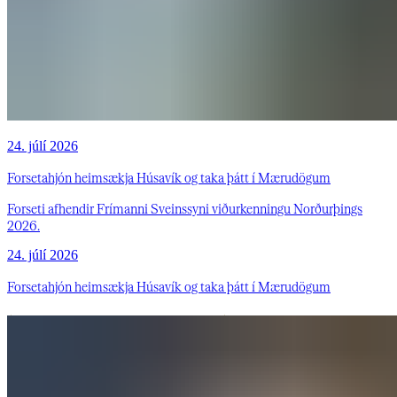
24. júlí 2026
Forsetahjón heimsækja Húsavík og taka þátt í Mærudögum
Forseti afhendir Frímanni Sveinssyni viðurkenningu Norðurþings
2026.
24. júlí 2026
Forsetahjón heimsækja Húsavík og taka þátt í Mærudögum