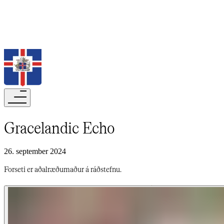
Leita
Gracelandic Echo​​​​‌ ‍ ​‍​‍‌‍ ‌ ​‍‌‍‍‌‌‍‌ ‌‍‍‌‌‍ ‍​‍​‍​ ‍‍​‍​‍‌ ​ ‌‍​‌‌‍ ‍‌‍‍‌‌ ‌​‌ ‍‌​‍ ‍‌‍‍‌‌‍ ​‍​‍​‍ ​​‍​‍‌‍‍​‌ ​‍‌‍‌‌‌‍‌‍​‍​‍​ ‍‍​‍​‍‌‍‍​‌ ‌​‌ ‌​‌ ​​‌ ​ ​‍ ​‍ ‌‍‌‍‌‍ ‌ ​‍‌ ​ ‌‍‌‌‌ ‌​‌‍‍‌​‍ ‌‌‍‍‌‌ ​ ‌‍ ​‌‍​‌‌‍ ‍‌‍‌​‌ ​ ​‍ ‍‌ ‌‍‌‍‌‌‌ ​‍‌‍​ ‌‍‌‌‌‍ ​​‍ ‍‌‍​‌‌ ​​‌ ​​​‍ ‌ ​ ‌ ‌​‌ ‌‌‌‍‌​‌‍‍‌‌‍ ​‍ ‌‍‍‌‌‍ ‍‌ ‌​‌‍‌‌‌‍ ‍‌ ‌​​‍ ‌‍‌‌‌‍‌​‌‍‍‌‌ ‌​​‍ ‌‍ ‌‌‍ ‌‍‌​‌‍‌‌​ ‌‌ ​​‌ ​‍‌‍‌‌‌ ​ ‌‍‌‌‌‍ ‍‌ ‌​‌‍​‌‌ ‌​‌‍‍‌‌‍ ‌‍ ‍​ ‍ ‌‍‍‌‌‍‌​​ ‌‌ ‌​‌​ ​‌ ​‌‌​ ‌‌​ ​ ‌ ‌‍ ‌‍‍‌‌‍ ​‌‌‍‌‌ ‍‌‌ ‍‍‌‍‌​‌ ‍‌‌‌​ ‌ ‌ ​ ‌‌‌‍‍‌‌‌‍‌‌‍‍‌‌‍​‌‌‍ ‍​ ‍ ‌ ‌​‌ ‍‌‌ ​​‌‍‌‌​ ‌‌‍ ‍‌‍‌‌‌ ‌ ‌ ​ ​ ‍ ‌ ​​‌‍​‌‌ ‌​‌‍‍​​ ‌‌ ‌​‌‍‍‌‌ ‌​‌‍ ​‌‍‌‌​ ‌‍​‍‌‍​‌‌ ​ ‌‍‌‌‌‌‌‌‌ ​‍‌‍ ​​ ‌‌‍‍​‌ ‌​‌ ‌​‌ ​​‌ ​ ​‍‌‌​ ​‍‌​‌‍​‍‌‌​ ​‍‌​‌‍‌‍‌‍‌‍ ‌ ​‍‌ ​ ‌‍‌‌‌ ‌​‌‍‍‌​‍ ‌‌‍‍‌‌ ​ ‌‍ ​‌‍​‌‌‍ ‍‌‍‌​‌ ​ ​‍ ‍‌ ‌‍‌‍‌‌‌ ​‍‌‍​ ‌‍‌‌‌‍ ​​‍ ‍‌‍​‌‌ ​​‌ ​​​‍‌‌​ ​‍‌​‌‍‌ ​ ‌ ‌​‌ ‌‌‌‍‌​‌‍‍‌‌‍ ​‍‌‍‌‍‍‌‌‍‌​​ ‌‌ ‌​‌​ ​‌ ​‌‌​ ‌‌​ ​ ‌ ‌‍ ‌‍‍‌‌‍ ​‌‌‍‌‌ ‍‌‌ ‍‍‌‍‌​‌ ‍‌‌‌​ ‌ ‌ ​ ‌‌‌‍‍‌‌‌‍‌‌‍‍‌‌‍​‌‌‍ ‍​‍‌‍‌ ‌​‌ ‍‌‌ ​​‌‍‌‌​ ‌‌‍ ‍‌‍‌‌‌ ‌ ‌ ​ ​‍‌‍‌ ​​‌‍​‌‌ ‌​‌‍‍​​ ‌‌ ‌​‌‍‍‌‌ ‌​‌‍ ​‌‍‌‌​‍‌‍‌ ​​‌‍‌‌‌ ​‍‌ ​ ‌ ​​‌‍‌‌‌‍​ ‌ ‌​‌‍‍‌‌ ‌‍‌‍‌‌​ ‌‌ ​​‌ ‌‌‌‍​‍‌‍ ​‌‍‍‌‌ ​ ‌‍‍​‌‍‌‌‌‍‌​​‍​‍‌ ‌
26. september 2024
Forseti er aðalræðumaður á ráðstefnu.​​​​‌ ‍ ​‍​‍‌‍ ‌ ​‍‌‍‍‌‌‍‌ ‌‍‍‌‌‍ ‍​‍​‍​ ‍‍​‍​‍‌ ​ ‌‍​‌‌‍ ‍‌‍‍‌‌ ‌​‌ ‍‌​‍ ‍‌‍‍‌‌‍ ​‍​‍​‍ ​​‍​‍‌‍‍​‌ ​‍‌‍‌‌‌‍‌‍​‍​‍​ ‍‍​‍​‍‌‍‍​‌ ‌​‌ ‌​‌ ​​‌ ​ ​‍ ​‍ ‌‍‌‍‌‍ ‌ ​‍‌ ​ ‌‍‌‌‌ ‌​‌‍‍‌​‍ ‌‌‍‍‌‌ ​ ‌‍ ​‌‍​‌‌‍ ‍‌‍‌​‌ ​ ​‍ ‍‌ ‌‍‌‍‌‌‌ ​‍‌‍​ ‌‍‌‌‌‍ ​​‍ ‍‌‍​‌‌ ​​‌ ​​​‍ ‌ ​ ‌ ‌​‌ ‌‌‌‍‌​‌‍‍‌‌‍ ​‍ ‌‍‍‌‌‍ ‍‌ ‌​‌‍‌‌‌‍ ‍‌ ‌​​‍ ‌‍‌‌‌‍‌​‌‍‍‌‌ ‌​​‍ ‌‍ ‌‌‍ ‌‍‌​‌‍‌‌​ ‌‌ ​​‌ ​‍‌‍‌‌‌ ​ ‌‍‌‌‌‍ ‍‌ ‌​‌‍​‌‌ ‌​‌‍‍‌‌‍ ‌‍ ‍​ ‍ ‌‍‍‌‌‍‌​​ ‌‌ ‌​‌​ ​‌ ​‌‌​ ‌‌​ ​ ‌ ‌‍ ‌‍‍‌‌‍ ​‌‌‍‌‌ ‍‌‌ ‍‍‌‍‌​‌ ‍‌‌‌​ ‌ ‌ ​ ‌‌‌‍‍‌‌‌‍‌‌‍‍‌‌‍​‌‌‍ ‍​ ‍ ‌ ‌​‌ ‍‌‌ ​​‌‍‌‌​ ‌‌‍ ‍‌‍‌‌‌ ‌ ‌ ​ ​ ‍ ‌ ​​‌‍​‌‌ ‌​‌‍‍​​ ‌‌‍‌​‌‍‌‌‌ ​ ‌‍​ ‌ ​‍‌‍‍‌‌ ​​‌ ‌​‌‍‍‌‌‍ ‌‍ ‍​ ‌‍​‍‌‍​‌‌ ​ ‌‍‌‌‌‌‌‌‌ ​‍‌‍ ​​ ‌‌‍‍​‌ ‌​‌ ‌​‌ ​​‌ ​ ​‍‌‌​ ​‍‌​‌‍​‍‌‌​ ​‍‌​‌‍‌‍‌‍‌‍ ‌ ​‍‌ ​ ‌‍‌‌‌ ‌​‌‍‍‌​‍ ‌‌‍‍‌‌ ​ ‌‍ ​‌‍​‌‌‍ ‍‌‍‌​‌ ​ ​‍ ‍‌ ‌‍‌‍‌‌‌ ​‍‌‍​ ‌‍‌‌‌‍ ​​‍ ‍‌‍​‌‌ ​​‌ ​​​‍‌‌​ ​‍‌​‌‍‌ ​ ‌ ‌​‌ ‌‌‌‍‌​‌‍‍‌‌‍ ​‍‌‍‌‍‍‌‌‍‌​​ ‌‌ ‌​‌​ ​‌ ​‌‌​ ‌‌​ ​ ‌ ‌‍ ‌‍‍‌‌‍ ​‌‌‍‌‌ ‍‌‌ ‍‍‌‍‌​‌ ‍‌‌‌​ ‌ ‌ ​ ‌‌‌‍‍‌‌‌‍‌‌‍‍‌‌‍​‌‌‍ ‍​‍‌‍‌ ‌​‌ ‍‌‌ ​​‌‍‌‌​ ‌‌‍ ‍‌‍‌‌‌ ‌ ‌ ​ ​‍‌‍‌ ​​‌‍​‌‌ ‌​‌‍‍​​ ‌‌‍‌​‌‍‌‌‌ ​ ‌‍​ ‌ ​‍‌‍‍‌‌ ​​‌ ‌​‌‍‍‌‌‍ ‌‍ ‍​‍‌‍‌ ​​‌‍‌‌‌ ​‍‌ ​ ‌ ​​‌‍‌‌‌‍​ ‌ ‌​‌‍‍‌‌ ‌‍‌‍‌‌​ ‌‌ ​​‌ ‌‌‌‍​‍‌‍ ​‌‍‍‌‌ ​ ‌‍‍​‌‍‌‌‌‍‌​​‍​‍‌ ‌