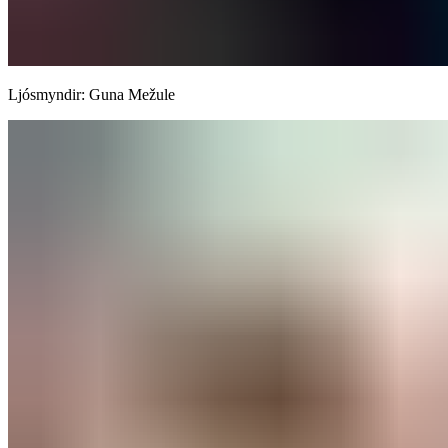
Ljósmyndir: Guna Mežule​​​​‌ ‍ ​‍​‍‌‍ ‌ ​‍‌‍‍‌‌‍‌ ‌‍‍‌‌‍ ‍​‍​‍​ ‍‍​‍​‍‌ ​ ‌‍​‌‌‍ ‍‌‍‍‌‌ ‌​‌ ‍‌​‍ ‍‌‍‍‌‌‍ ​‍​‍​‍ ​​‍​‍‌‍‍​‌ ​‍‌‍‌‌‌‍‌‍​‍​‍​ ‍‍​‍​‍‌‍‍​‌ ‌​‌ ‌​‌ ​​‌ ​ ​‍ ​‍ ‌‍‌‍‌‍ ‌ ​‍‌ ​ ‌‍‌‌‌ ‌​‌‍‍‌​‍ ‌‌‍‍‌‌ ​ ‌‍ ​‌‍​‌‌‍ ‍‌‍‌​‌ ​ ​‍ ‍‌ ‌‍‌‍‌‌‌ ​‍‌‍​ ‌‍‌‌‌‍ ​​‍ ‍‌‍​‌‌ ​​‌ ​​​‍ ‌ ​ ‌ ‌​‌ ‌‌‌‍‌​‌‍‍‌‌‍ ​‍ ‌‍‍‌‌‍ ‍‌ ‌​‌‍‌‌‌‍ ‍‌ ‌​​‍ ‌‍‌‌‌‍‌​‌‍‍‌‌ ‌​​‍ ‌‍ ‌‌‍ ‌‍‌​‌‍‌‌​ ‌‌ ​​‌ ​‍‌‍‌‌‌ ​ ‌‍‌‌‌‍ ‍‌ ‌​‌‍​‌‌ ‌​‌‍‍‌‌‍ ‌‍ ‍​ ‍ ‌‍‍‌‌‍‌​​ ‌‌ ‌​‌​ ​‌ ​‌‌​ ‌‌​ ​ ‌ ‌‍ ‌‍‍‌‌‍ ​‌‌‍‌‌ ‍‌‌ ‍‍‌‍‌​‌ ‍‌‌‌​ ‌ ‌ ​ ‌‌‌‍‍‌‌‌‍‌‌‍‍‌‌‍​‌‌‍ ‍​ ‍ ‌ ‌​‌ ‍‌‌ ​​‌‍‌‌​ ‌‌‍ ‍‌‍‌‌‌ ‌ ‌ ​ ​ ‍ ‌ ​​‌‍​‌‌ ‌​‌‍‍​​ ‌‌ ​​‌‍​‌‌‍‌ ‌‍‌‌‌​​‍‌ ‌‌‌‍‍‌‌‍ ​‌‍‌​‌‍‌‌‌ ​‍​‍‌‌​ ‌‌‌​​‍‌‌ ‌‍‍ ‌‍‌‌‌ ‍‌​‍‌‌​ ​ ‌​‌​​‍‌‌​ ​ ‌​‌​​‍‌‌​ ​‍​ ​‍‌‍‌‌​ ​‌​ ​​​ ‌‌​ ​‍​ ‌​​ ‌‍‌‍‌​​‍ ‌‌‍​‍​ ‌‍​ ‌‌‌‍​‌​‍ ‌​ ‌​​ ​‍‌‍​‌​ ‌‌​‍ ‌​ ‍‌​ ​‌‌‍‌​​ ‌​​‍ ‌‌‍‌‍‌‍​‌​ ​‌​ ​​​ ‌‍‌‍​‍​ ​​​ ‌ ‌‍​ ​ ​ ​ ‍​​ ‍‌​‍‌‌​ ​‍​ ​‍​‍‌‌​ ‌‌‌​‌​​‍ ‍‌‍‍‌‌‍ ‌‌‍​‌‌‍‌ ‌‍‌‌‌ ​ ​‍‌‌​ ‌‌‌​​‍‌‌ ‌‍‍ ‌‍‌‌‌ ‍‌​‍‌‌​ ​ ‌​‌​​‍‌‌​ ​ ‌​‌​​‍‌‌​ ​‍​ ​‍‌‍‌‍​ ​ ​ ‌​‌‍‌‌‌‍‌​​ ‍‌​ ​‍​ ​‌​‍ ‌​ ​ ‌‍‌‍​ ​‍​ ‌ ​‍ ‌​ ‌​​ ​‍‌‍‌‍​ ​‍​‍ ‌​ ‍‌​ ‍‌​ ‌‌​ ‌​​‍ ‌‌‍​‍​ ‌​​ ‌ ​ ‌ ‌‍​ ​ ​‍‌‍‌​‌‍‌‍​ ‍‌​ ‌‍‌‍‌‌‌‍​‌​‍‌‌​ ​‍​ ​‍​‍‌‌​ ‌‌‌​‌​​‍ ‍‌‍​ ‌‍​‌‌ ​​‌ ‌​‌‍‍‌‌‍ ‌‍ ‍​ ‌‍​‍‌‍​‌‌ ​ ‌‍‌‌‌‌‌‌‌ ​‍‌‍ ​​ ‌‌‍‍​‌ ‌​‌ ‌​‌ ​​‌ ​ ​‍‌‌​ ​‍‌​‌‍​‍‌‌​ ​‍‌​‌‍‌‍‌‍‌‍ ‌ ​‍‌ ​ ‌‍‌‌‌ ‌​‌‍‍‌​‍ ‌‌‍‍‌‌ ​ ‌‍ ​‌‍​‌‌‍ ‍‌‍‌​‌ ​ ​‍ ‍‌ ‌‍‌‍‌‌‌ ​‍‌‍​ ‌‍‌‌‌‍ ​​‍ ‍‌‍​‌‌ ​​‌ ​​​‍‌‌​ ​‍‌​‌‍‌ ​ ‌ ‌​‌ ‌‌‌‍‌​‌‍‍‌‌‍ ​‍‌‍‌‍‍‌‌‍‌​​ ‌‌ ‌​‌​ ​‌ ​‌‌​ ‌‌​ ​ ‌ ‌‍ ‌‍‍‌‌‍ ​‌‌‍‌‌ ‍‌‌ ‍‍‌‍‌​‌ ‍‌‌‌​ ‌ ‌ ​ ‌‌‌‍‍‌‌‌‍‌‌‍‍‌‌‍​‌‌‍ ‍​‍‌‍‌ ‌​‌ ‍‌‌ ​​‌‍‌‌​ ‌‌‍ ‍‌‍‌‌‌ ‌ ‌ ​ ​‍‌‍‌ ​​‌‍​‌‌ ‌​‌‍‍​​ ‌‌ ​​‌‍​‌‌‍‌ ‌‍‌‌‌​​‍‌ ‌‌‌‍‍‌‌‍ ​‌‍‌​‌‍‌‌‌ ​‍​‍‌‌​ ‌‌‌​​‍‌‌ ‌‍‍ ‌‍‌‌‌ ‍‌​‍‌‌​ ​ ‌​‌​​‍‌‌​ ​ ‌​‌​​‍‌‌​ ​‍​ ​‍‌‍‌‌​ ​‌​ ​​​ ‌‌​ ​‍​ ‌​​ ‌‍‌‍‌​​‍ ‌‌‍​‍​ ‌‍​ ‌‌‌‍​‌​‍ ‌​ ‌​​ ​‍‌‍​‌​ ‌‌​‍ ‌​ ‍‌​ ​‌‌‍‌​​ ‌​​‍ ‌‌‍‌‍‌‍​‌​ ​‌​ ​​​ ‌‍‌‍​‍​ ​​​ ‌ ‌‍​ ​ ​ ​ ‍​​ ‍‌​‍‌‌​ ​‍​ ​‍​‍‌‌​ ‌‌‌​‌​​‍ ‍‌‍‍‌‌‍ ‌‌‍​‌‌‍‌ ‌‍‌‌‌ ​ ​‍‌‌​ ‌‌‌​​‍‌‌ ‌‍‍ ‌‍‌‌‌ ‍‌​‍‌‌​ ​ ‌​‌​​‍‌‌​ ​ ‌​‌​​‍‌‌​ ​‍​ ​‍‌‍‌‍​ ​ ​ ‌​‌‍‌‌‌‍‌​​ ‍‌​ ​‍​ ​‌​‍ ‌​ ​ ‌‍‌‍​ ​‍​ ‌ ​‍ ‌​ ‌​​ ​‍‌‍‌‍​ ​‍​‍ ‌​ ‍‌​ ‍‌​ ‌‌​ ‌​​‍ ‌‌‍​‍​ ‌​​ ‌ ​ ‌ ‌‍​ ​ ​‍‌‍‌​‌‍‌‍​ ‍‌​ ‌‍‌‍‌‌‌‍​‌​‍‌‌​ ​‍​ ​‍​‍‌‌​ ‌‌‌​‌​​‍ ‍‌‍​ ‌‍​‌‌ ​​‌ ‌​‌‍‍‌‌‍ ‌‍ ‍​‍‌‍‌ ​​‌‍‌‌‌ ​‍‌ ​ ‌ ​​‌‍‌‌‌‍​ ‌ ‌​‌‍‍‌‌ ‌‍‌‍‌‌​ ‌‌ ​​‌ ‌‌‌‍​‍‌‍ ​‌‍‍‌‌ ​ ‌‍‍​‌‍‌‌‌‍‌​​‍​‍‌ ‌