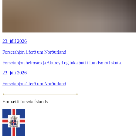
23. júlí 2026
Forsetahjón á ferð um Norðurland
Forsetahjón heimsækja Akureyri og taka þátt í Landsmóti skáta.
23. júlí 2026
Forsetahjón á ferð um Norðurland
Embætti
forseta Íslands