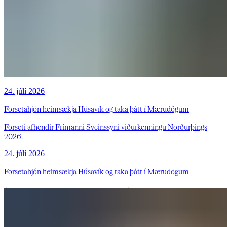
24. júlí 2026
Forsetahjón heimsækja Húsavík og taka þátt í Mærudögum
Forseti afhendir Frímanni Sveinssyni viðurkenningu Norðurþings
2026.
24. júlí 2026
Forsetahjón heimsækja Húsavík og taka þátt í Mærudögum