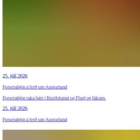
25. júlí 2026
Forsetahjón á ferð um Austurland
Forsetahjón taka þátt í Bræðslunni og Flugi og fákum.
25. júlí 2026
Forsetahjón á ferð um Austurland