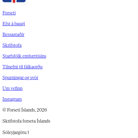
Forseti
Efst á baugi
Bessastaðir
Skrifstofa
Starfsfólk embættisins
Tilnefnt til fálkaorðu
Spurningar og svör
Um vefinn
Instagram
© Forseti Íslands, 2026
Skrifstofa forseta Íslands
Sóleyjargötu 1