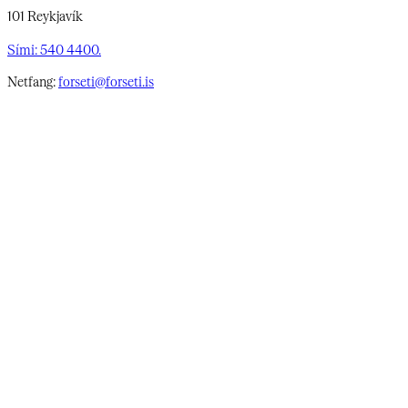
101 Reykjavík
Sími: 540 4400.
Netfang:
forseti@forseti.is