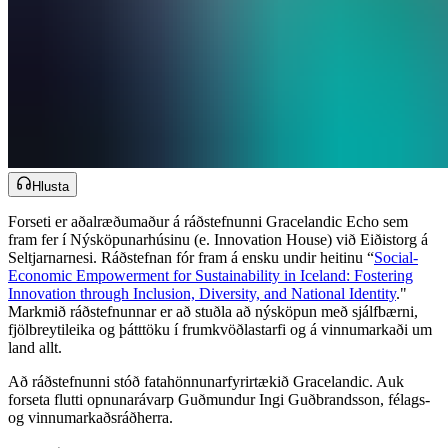
Hlusta
Forseti er aðalræðumaður á ráðstefnunni Gracelandic Echo sem
fram fer í Nýsköpunarhúsinu (e. Innovation House) við Eiðistorg á
Seltjarnarnesi. Ráðstefnan fór fram á ensku undir heitinu “​​​​‌ ‍ ​‍​‍‌‍ ‌ ​‍‌‍‍‌‌‍‌ ‌‍‍‌‌‍ ‍​‍​‍​ ‍‍​‍​‍‌ ​ ‌‍​‌‌‍ ‍‌‍‍‌‌ ‌​‌ ‍‌​‍ ‍‌‍‍‌‌‍ ​‍​‍​‍ ​​‍​‍‌‍‍​‌ ​‍‌‍‌‌‌‍‌‍​‍​‍​ ‍‍​‍​‍‌‍‍​‌ ‌​‌ ‌​‌ ​​‌ ​ ​‍ ​‍ ‌‍‌‍‌‍ ‌ ​‍‌ ​ ‌‍‌‌‌ ‌​‌‍‍‌​‍ ‌‌‍‍‌‌ ​ ‌‍ ​‌‍​‌‌‍ ‍‌‍‌​‌ ​ ​‍ ‍‌ ‌‍‌‍‌‌‌ ​‍‌‍​ ‌‍‌‌‌‍ ​​‍ ‍‌‍​‌‌ ​​‌ ​​​‍ ‌ ​ ‌ ‌​‌ ‌‌‌‍‌​‌‍‍‌‌‍ ​‍ ‌‍‍‌‌‍ ‍‌ ‌​‌‍‌‌‌‍ ‍‌ ‌​​‍ ‌‍‌‌‌‍‌​‌‍‍‌‌ ‌​​‍ ‌‍ ‌‌‍ ‌‍‌​‌‍‌‌​ ‌‌ ​​‌ ​‍‌‍‌‌‌ ​ ‌‍‌‌‌‍ ‍‌ ‌​‌‍​‌‌ ‌​‌‍‍‌‌‍ ‌‍ ‍​ ‍ ‌‍‍‌‌‍‌​​ ‌‌ ‌​‌​ ​‌ ​‌‌​ ‌‌​ ​ ‌ ‌‍ ‌‍‍‌‌‍ ​‌‌‍‌‌ ‍‌‌ ‍‍‌‍‌​‌ ‍‌‌‌​ ‌ ‌ ​ ‌‌‌‍‍‌‌‌‍‌‌‍‍‌‌‍​‌‌‍ ‍​ ‍ ‌ ‌​‌ ‍‌‌ ​​‌‍‌‌​ ‌‌‍ ‍‌‍‌‌‌ ‌ ‌ ​ ​ ‍ ‌ ​​‌‍​‌‌ ‌​‌‍‍​​ ‌‌ ​​‌‍​‌‌‍‌ ‌‍‌‌‌​​‍‌ ‌‌‌‍‍‌‌‍ ​‌‍‌​‌‍‌‌‌ ​‍​‍‌‌​ ‌‌‌​​‍‌‌ ‌‍‍ ‌‍‌‌‌ ‍‌​‍‌‌​ ​ ‌​‌​​‍‌‌​ ​ ‌​‌​​‍‌‌​ ​‍​ ​‍‌ ​‍‌‍‍‌‌‍​ ‌‍‍​‌ ‌​‌‍‌‌‌ ‍​‌ ‌​​‍ ‌‌ ‌ ​ ​‍‌ ‌​​ ​​‌ ‌ ​ ‌‌‌‍‍‍‌ ‍​​ ‌​​‍‌‌​ ​‍​ ​‍​‍‌‌​ ‌‌‌​‌​​‍ ‍‌‍​ ‌‍ ‌‍ ‍‌ ‌​‌‍‌‌‌‍ ‍‌ ‌​​‍‌‌​ ‌‌‌​​‍‌‌ ‌‍‍ ‌‍‌‌‌ ‍‌​‍‌‌​ ​ ‌​‌​​‍‌‌​ ​ ‌​‌​​‍‌‌​ ​‍​ ​‍​ ​​​ ‌‌‌‍‌‍​ ​‌‌‍​‍‌‍​‍​ ‍‌​ ‌‍​ ​‍‌‍​‍​ ‌‍​ ‍‌​‍‌‌​ ​‍​ ​‍​‍‌‌​ ‌‌‌​‌​​‍ ‍‌‍​ ‌‍‍​‌‍‍‌‌‍ ​‌‍‌​‌ ​‍‌‍‌‌‌‍ ‍​‍‌‌​ ‌‌‌​​‍‌‌ ‌‍‍ ‌‍‌‌‌ ‍‌​‍‌‌​ ​ ‌​‌​​‍‌‌​ ​ ‌​‌​​‍‌‌​ ​‍​ ​‍​ ‌‍​ ​‌‌‍​‌​ ​ ​ ​​​ ‍‌​ ‍‌​ ‌‍​ ‍​​ ​‍‌‍​‍‌‍​‌​‍‌‌​ ​‍​ ​‍​‍‌‌​ ‌‌‌​‌​​‍ ‍‌ ‌​‌‍‌‌‌ ‍​‌ ‌​​ ‌‍​‍‌‍​‌‌ ​ ‌‍‌‌‌‌‌‌‌ ​‍‌‍ ​​ ‌‌‍‍​‌ ‌​‌ ‌​‌ ​​‌ ​ ​‍‌‌​ ​‍‌​‌‍​‍‌‌​ ​‍‌​‌‍‌‍‌‍‌‍ ‌ ​‍‌ ​ ‌‍‌‌‌ ‌​‌‍‍‌​‍ ‌‌‍‍‌‌ ​ ‌‍ ​‌‍​‌‌‍ ‍‌‍‌​‌ ​ ​‍ ‍‌ ‌‍‌‍‌‌‌ ​‍‌‍​ ‌‍‌‌‌‍ ​​‍ ‍‌‍​‌‌ ​​‌ ​​​‍‌‌​ ​‍‌​‌‍‌ ​ ‌ ‌​‌ ‌‌‌‍‌​‌‍‍‌‌‍ ​‍‌‍‌‍‍‌‌‍‌​​ ‌‌ ‌​‌​ ​‌ ​‌‌​ ‌‌​ ​ ‌ ‌‍ ‌‍‍‌‌‍ ​‌‌‍‌‌ ‍‌‌ ‍‍‌‍‌​‌ ‍‌‌‌​ ‌ ‌ ​ ‌‌‌‍‍‌‌‌‍‌‌‍‍‌‌‍​‌‌‍ ‍​‍‌‍‌ ‌​‌ ‍‌‌ ​​‌‍‌‌​ ‌‌‍ ‍‌‍‌‌‌ ‌ ‌ ​ ​‍‌‍‌ ​​‌‍​‌‌ ‌​‌‍‍​​ ‌‌ ​​‌‍​‌‌‍‌ ‌‍‌‌‌​​‍‌ ‌‌‌‍‍‌‌‍ ​‌‍‌​‌‍‌‌‌ ​‍​‍‌‌​ ‌‌‌​​‍‌‌ ‌‍‍ ‌‍‌‌‌ ‍‌​‍‌‌​ ​ ‌​‌​​‍‌‌​ ​ ‌​‌​​‍‌‌​ ​‍​ ​‍‌ ​‍‌‍‍‌‌‍​ ‌‍‍​‌ ‌​‌‍‌‌‌ ‍​‌ ‌​​‍ ‌‌ ‌ ​ ​‍‌ ‌​​ ​​‌ ‌ ​ ‌‌‌‍‍‍‌ ‍​​ ‌​​‍‌‌​ ​‍​ ​‍​‍‌‌​ ‌‌‌​‌​​‍ ‍‌‍​ ‌‍ ‌‍ ‍‌ ‌​‌‍‌‌‌‍ ‍‌ ‌​​‍‌‌​ ‌‌‌​​‍‌‌ ‌‍‍ ‌‍‌‌‌ ‍‌​‍‌‌​ ​ ‌​‌​​‍‌‌​ ​ ‌​‌​​‍‌‌​ ​‍​ ​‍​ ​​​ ‌‌‌‍‌‍​ ​‌‌‍​‍‌‍​‍​ ‍‌​ ‌‍​ ​‍‌‍​‍​ ‌‍​ ‍‌​‍‌‌​ ​‍​ ​‍​‍‌‌​ ‌‌‌​‌​​‍ ‍‌‍​ ‌‍‍​‌‍‍‌‌‍ ​‌‍‌​‌ ​‍‌‍‌‌‌‍ ‍​‍‌‌​ ‌‌‌​​‍‌‌ ‌‍‍ ‌‍‌‌‌ ‍‌​‍‌‌​ ​ ‌​‌​​‍‌‌​ ​ ‌​‌​​‍‌‌​ ​‍​ ​‍​ ‌‍​ ​‌‌‍​‌​ ​ ​ ​​​ ‍‌​ ‍‌​ ‌‍​ ‍​​ ​‍‌‍​‍‌‍​‌​‍‌‌​ ​‍​ ​‍​‍‌‌​ ‌‌‌​‌​​‍ ‍‌ ‌​‌‍‌‌‌ ‍​‌ ‌​​‍‌‍‌ ​​‌‍‌‌‌ ​‍‌ ​ ‌ ​​‌‍‌‌‌‍​ ‌ ‌​‌‍‍‌‌ ‌‍‌‍‌‌​ ‌‌ ​​‌ ‌‌‌‍​‍‌‍ ​‌‍‍‌‌ ​ ‌‍‍​‌‍‌‌‌‍‌​​‍​‍‌ ‌
Social-
Economic Empowerment for Sustainability in Iceland: Fostering
Innovation through Inclusion, Diversity, and National Identity​​​​‌ ‍ ​‍​‍‌‍ ‌ ​‍‌‍‍‌‌‍‌ ‌‍‍‌‌‍ ‍​‍​‍​ ‍‍​‍​‍‌ ​ ‌‍​‌‌‍ ‍‌‍‍‌‌ ‌​‌ ‍‌​‍ ‍‌‍‍‌‌‍ ​‍​‍​‍ ​​‍​‍‌‍‍​‌ ​‍‌‍‌‌‌‍‌‍​‍​‍​ ‍‍​‍​‍‌‍‍​‌ ‌​‌ ‌​‌ ​​‌ ​ ​‍ ​‍ ‌‍‌‍‌‍ ‌ ​‍‌ ​ ‌‍‌‌‌ ‌​‌‍‍‌​‍ ‌‌‍‍‌‌ ​ ‌‍ ​‌‍​‌‌‍ ‍‌‍‌​‌ ​ ​‍ ‍‌ ‌‍‌‍‌‌‌ ​‍‌‍​ ‌‍‌‌‌‍ ​​‍ ‍‌‍​‌‌ ​​‌ ​​​‍ ‌ ​ ‌ ‌​‌ ‌‌‌‍‌​‌‍‍‌‌‍ ​‍ ‌‍‍‌‌‍ ‍‌ ‌​‌‍‌‌‌‍ ‍‌ ‌​​‍ ‌‍‌‌‌‍‌​‌‍‍‌‌ ‌​​‍ ‌‍ ‌‌‍ ‌‍‌​‌‍‌‌​ ‌‌ ​​‌ ​‍‌‍‌‌‌ ​ ‌‍‌‌‌‍ ‍‌ ‌​‌‍​‌‌ ‌​‌‍‍‌‌‍ ‌‍ ‍​ ‍ ‌‍‍‌‌‍‌​​ ‌‌ ‌​‌​ ​‌ ​‌‌​ ‌‌​ ​ ‌ ‌‍ ‌‍‍‌‌‍ ​‌‌‍‌‌ ‍‌‌ ‍‍‌‍‌​‌ ‍‌‌‌​ ‌ ‌ ​ ‌‌‌‍‍‌‌‌‍‌‌‍‍‌‌‍​‌‌‍ ‍​ ‍ ‌ ‌​‌ ‍‌‌ ​​‌‍‌‌​ ‌‌‍ ‍‌‍‌‌‌ ‌ ‌ ​ ​ ‍ ‌ ​​‌‍​‌‌ ‌​‌‍‍​​ ‌‌ ​​‌‍​‌‌‍‌ ‌‍‌‌‌​​‍‌ ‌‌‌‍‍‌‌‍ ​‌‍‌​‌‍‌‌‌ ​‍​‍‌‌​ ‌‌‌​​‍‌‌ ‌‍‍ ‌‍‌‌‌ ‍‌​‍‌‌​ ​ ‌​‌​​‍‌‌​ ​ ‌​‌​​‍‌‌​ ​‍​ ​‍‌ ​‍‌‍‍‌‌‍​ ‌‍‍​‌ ‌​‌‍‌‌‌ ‍​‌ ‌​​‍ ‌‌ ‌ ​ ​‍‌ ‌​​ ​​‌ ‌ ​ ‌‌‌‍‍‍‌ ‍​​ ‌​​‍‌‌​ ​‍​ ​‍​‍‌‌​ ‌‌‌​‌​​‍ ‍‌‍​ ‌‍ ‌‍ ‍‌ ‌​‌‍‌‌‌‍ ‍‌ ‌​​‍‌‌​ ‌‌‌​​‍‌‌ ‌‍‍ ‌‍‌‌‌ ‍‌​‍‌‌​ ​ ‌​‌​​‍‌‌​ ​ ‌​‌​​‍‌‌​ ​‍​ ​‍​ ​​​ ‌‌‌‍‌‍​ ​‌‌‍​‍‌‍​‍​ ‍‌​ ‌‍​ ​‍‌‍​‍​ ‌‍​ ‍‌​‍‌‌​ ​‍​ ​‍​‍‌‌​ ‌‌‌​‌​​‍ ‍‌‍​ ‌‍‍​‌‍‍‌‌‍ ​‌‍‌​‌ ​‍‌‍‌‌‌‍ ‍​‍‌‌​ ‌‌‌​​‍‌‌ ‌‍‍ ‌‍‌‌‌ ‍‌​‍‌‌​ ​ ‌​‌​​‍‌‌​ ​ ‌​‌​​‍‌‌​ ​‍​ ​‍​ ​ ‌‍​‍​ ‌‍​ ‍‌​ ​‌​ ‍​‌‍‌‌​ ​ ​ ​ ​ ​‍‌‍‌‌​ ‌‍​‍‌‌​ ​‍​ ​‍​‍‌‌​ ‌‌‌​‌​​‍ ‍‌ ‌​‌‍‌‌‌ ‍​‌ ‌​​ ‌‍​‍‌‍​‌‌ ​ ‌‍‌‌‌‌‌‌‌ ​‍‌‍ ​​ ‌‌‍‍​‌ ‌​‌ ‌​‌ ​​‌ ​ ​‍‌‌​ ​‍‌​‌‍​‍‌‌​ ​‍‌​‌‍‌‍‌‍‌‍ ‌ ​‍‌ ​ ‌‍‌‌‌ ‌​‌‍‍‌​‍ ‌‌‍‍‌‌ ​ ‌‍ ​‌‍​‌‌‍ ‍‌‍‌​‌ ​ ​‍ ‍‌ ‌‍‌‍‌‌‌ ​‍‌‍​ ‌‍‌‌‌‍ ​​‍ ‍‌‍​‌‌ ​​‌ ​​​‍‌‌​ ​‍‌​‌‍‌ ​ ‌ ‌​‌ ‌‌‌‍‌​‌‍‍‌‌‍ ​‍‌‍‌‍‍‌‌‍‌​​ ‌‌ ‌​‌​ ​‌ ​‌‌​ ‌‌​ ​ ‌ ‌‍ ‌‍‍‌‌‍ ​‌‌‍‌‌ ‍‌‌ ‍‍‌‍‌​‌ ‍‌‌‌​ ‌ ‌ ​ ‌‌‌‍‍‌‌‌‍‌‌‍‍‌‌‍​‌‌‍ ‍​‍‌‍‌ ‌​‌ ‍‌‌ ​​‌‍‌‌​ ‌‌‍ ‍‌‍‌‌‌ ‌ ‌ ​ ​‍‌‍‌ ​​‌‍​‌‌ ‌​‌‍‍​​ ‌‌ ​​‌‍​‌‌‍‌ ‌‍‌‌‌​​‍‌ ‌‌‌‍‍‌‌‍ ​‌‍‌​‌‍‌‌‌ ​‍​‍‌‌​ ‌‌‌​​‍‌‌ ‌‍‍ ‌‍‌‌‌ ‍‌​‍‌‌​ ​ ‌​‌​​‍‌‌​ ​ ‌​‌​​‍‌‌​ ​‍​ ​‍‌ ​‍‌‍‍‌‌‍​ ‌‍‍​‌ ‌​‌‍‌‌‌ ‍​‌ ‌​​‍ ‌‌ ‌ ​ ​‍‌ ‌​​ ​​‌ ‌ ​ ‌‌‌‍‍‍‌ ‍​​ ‌​​‍‌‌​ ​‍​ ​‍​‍‌‌​ ‌‌‌​‌​​‍ ‍‌‍​ ‌‍ ‌‍ ‍‌ ‌​‌‍‌‌‌‍ ‍‌ ‌​​‍‌‌​ ‌‌‌​​‍‌‌ ‌‍‍ ‌‍‌‌‌ ‍‌​‍‌‌​ ​ ‌​‌​​‍‌‌​ ​ ‌​‌​​‍‌‌​ ​‍​ ​‍​ ​​​ ‌‌‌‍‌‍​ ​‌‌‍​‍‌‍​‍​ ‍‌​ ‌‍​ ​‍‌‍​‍​ ‌‍​ ‍‌​‍‌‌​ ​‍​ ​‍​‍‌‌​ ‌‌‌​‌​​‍ ‍‌‍​ ‌‍‍​‌‍‍‌‌‍ ​‌‍‌​‌ ​‍‌‍‌‌‌‍ ‍​‍‌‌​ ‌‌‌​​‍‌‌ ‌‍‍ ‌‍‌‌‌ ‍‌​‍‌‌​ ​ ‌​‌​​‍‌‌​ ​ ‌​‌​​‍‌‌​ ​‍​ ​‍​ ​ ‌‍​‍​ ‌‍​ ‍‌​ ​‌​ ‍​‌‍‌‌​ ​ ​ ​ ​ ​‍‌‍‌‌​ ‌‍​‍‌‌​ ​‍​ ​‍​‍‌‌​ ‌‌‌​‌​​‍ ‍‌ ‌​‌‍‌‌‌ ‍​‌ ‌​​‍‌‍‌ ​​‌‍‌‌‌ ​‍‌ ​ ‌ ​​‌‍‌‌‌‍​ ‌ ‌​‌‍‍‌‌ ‌‍‌‍‌‌​ ‌‌ ​​‌ ‌‌‌‍​‍‌‍ ​‌‍‍‌‌ ​ ‌‍‍​‌‍‌‌‌‍‌​​‍​‍‌ ‌
."
Markmið ráðstefnunnar er að stuðla að nýsköpun með sjálfbærni,
fjölbreytileika og þátttöku í frumkvöðlastarfi og á vinnumarkaði um
land allt.​​​​‌ ‍ ​‍​‍‌‍ ‌ ​‍‌‍‍‌‌‍‌ ‌‍‍‌‌‍ ‍​‍​‍​ ‍‍​‍​‍‌ ​ ‌‍​‌‌‍ ‍‌‍‍‌‌ ‌​‌ ‍‌​‍ ‍‌‍‍‌‌‍ ​‍​‍​‍ ​​‍​‍‌‍‍​‌ ​‍‌‍‌‌‌‍‌‍​‍​‍​ ‍‍​‍​‍‌‍‍​‌ ‌​‌ ‌​‌ ​​‌ ​ ​‍ ​‍ ‌‍‌‍‌‍ ‌ ​‍‌ ​ ‌‍‌‌‌ ‌​‌‍‍‌​‍ ‌‌‍‍‌‌ ​ ‌‍ ​‌‍​‌‌‍ ‍‌‍‌​‌ ​ ​‍ ‍‌ ‌‍‌‍‌‌‌ ​‍‌‍​ ‌‍‌‌‌‍ ​​‍ ‍‌‍​‌‌ ​​‌ ​​​‍ ‌ ​ ‌ ‌​‌ ‌‌‌‍‌​‌‍‍‌‌‍ ​‍ ‌‍‍‌‌‍ ‍‌ ‌​‌‍‌‌‌‍ ‍‌ ‌​​‍ ‌‍‌‌‌‍‌​‌‍‍‌‌ ‌​​‍ ‌‍ ‌‌‍ ‌‍‌​‌‍‌‌​ ‌‌ ​​‌ ​‍‌‍‌‌‌ ​ ‌‍‌‌‌‍ ‍‌ ‌​‌‍​‌‌ ‌​‌‍‍‌‌‍ ‌‍ ‍​ ‍ ‌‍‍‌‌‍‌​​ ‌‌ ‌​‌​ ​‌ ​‌‌​ ‌‌​ ​ ‌ ‌‍ ‌‍‍‌‌‍ ​‌‌‍‌‌ ‍‌‌ ‍‍‌‍‌​‌ ‍‌‌‌​ ‌ ‌ ​ ‌‌‌‍‍‌‌‌‍‌‌‍‍‌‌‍​‌‌‍ ‍​ ‍ ‌ ‌​‌ ‍‌‌ ​​‌‍‌‌​ ‌‌‍ ‍‌‍‌‌‌ ‌ ‌ ​ ​ ‍ ‌ ​​‌‍​‌‌ ‌​‌‍‍​​ ‌‌ ​​‌‍​‌‌‍‌ ‌‍‌‌‌​​‍‌ ‌‌‌‍‍‌‌‍ ​‌‍‌​‌‍‌‌‌ ​‍​‍‌‌​ ‌‌‌​​‍‌‌ ‌‍‍ ‌‍‌‌‌ ‍‌​‍‌‌​ ​ ‌​‌​​‍‌‌​ ​ ‌​‌​​‍‌‌​ ​‍​ ​‍‌ ​‍‌‍‍‌‌‍​ ‌‍‍​‌ ‌​‌‍‌‌‌ ‍​‌ ‌​​‍ ‌‌ ‌ ​ ​‍‌ ‌​​ ​​‌ ‌ ​ ‌‌‌‍‍‍‌ ‍​​ ‌​​‍‌‌​ ​‍​ ​‍​‍‌‌​ ‌‌‌​‌​​‍ ‍‌‍​ ‌‍ ‌‍ ‍‌ ‌​‌‍‌‌‌‍ ‍‌ ‌​​‍‌‌​ ‌‌‌​​‍‌‌ ‌‍‍ ‌‍‌‌‌ ‍‌​‍‌‌​ ​ ‌​‌​​‍‌‌​ ​ ‌​‌​​‍‌‌​ ​‍​ ​‍​ ​​​ ‌‌‌‍‌‍​ ​‌‌‍​‍‌‍​‍​ ‍‌​ ‌‍​ ​‍‌‍​‍​ ‌‍​ ‍‌​‍‌‌​ ​‍​ ​‍​‍‌‌​ ‌‌‌​‌​​‍ ‍‌‍​ ‌‍‍​‌‍‍‌‌‍ ​‌‍‌​‌ ​‍‌‍‌‌‌‍ ‍​‍‌‌​ ‌‌‌​​‍‌‌ ‌‍‍ ‌‍‌‌‌ ‍‌​‍‌‌​ ​ ‌​‌​​‍‌‌​ ​ ‌​‌​​‍‌‌​ ​‍​ ​‍​ ​ ‌‍​‌‌‍‌‌​ ‌ ​ ​ ​ ‌‌​ ​​‌‍‌​​ ​‌‌‍​ ‌‍​‌‌‍​‍​‍‌‌​ ​‍​ ​‍​‍‌‌​ ‌‌‌​‌​​‍ ‍‌ ‌​‌‍‌‌‌ ‍​‌ ‌​​ ‌‍​‍‌‍​‌‌ ​ ‌‍‌‌‌‌‌‌‌ ​‍‌‍ ​​ ‌‌‍‍​‌ ‌​‌ ‌​‌ ​​‌ ​ ​‍‌‌​ ​‍‌​‌‍​‍‌‌​ ​‍‌​‌‍‌‍‌‍‌‍ ‌ ​‍‌ ​ ‌‍‌‌‌ ‌​‌‍‍‌​‍ ‌‌‍‍‌‌ ​ ‌‍ ​‌‍​‌‌‍ ‍‌‍‌​‌ ​ ​‍ ‍‌ ‌‍‌‍‌‌‌ ​‍‌‍​ ‌‍‌‌‌‍ ​​‍ ‍‌‍​‌‌ ​​‌ ​​​‍‌‌​ ​‍‌​‌‍‌ ​ ‌ ‌​‌ ‌‌‌‍‌​‌‍‍‌‌‍ ​‍‌‍‌‍‍‌‌‍‌​​ ‌‌ ‌​‌​ ​‌ ​‌‌​ ‌‌​ ​ ‌ ‌‍ ‌‍‍‌‌‍ ​‌‌‍‌‌ ‍‌‌ ‍‍‌‍‌​‌ ‍‌‌‌​ ‌ ‌ ​ ‌‌‌‍‍‌‌‌‍‌‌‍‍‌‌‍​‌‌‍ ‍​‍‌‍‌ ‌​‌ ‍‌‌ ​​‌‍‌‌​ ‌‌‍ ‍‌‍‌‌‌ ‌ ‌ ​ ​‍‌‍‌ ​​‌‍​‌‌ ‌​‌‍‍​​ ‌‌ ​​‌‍​‌‌‍‌ ‌‍‌‌‌​​‍‌ ‌‌‌‍‍‌‌‍ ​‌‍‌​‌‍‌‌‌ ​‍​‍‌‌​ ‌‌‌​​‍‌‌ ‌‍‍ ‌‍‌‌‌ ‍‌​‍‌‌​ ​ ‌​‌​​‍‌‌​ ​ ‌​‌​​‍‌‌​ ​‍​ ​‍‌ ​‍‌‍‍‌‌‍​ ‌‍‍​‌ ‌​‌‍‌‌‌ ‍​‌ ‌​​‍ ‌‌ ‌ ​ ​‍‌ ‌​​ ​​‌ ‌ ​ ‌‌‌‍‍‍‌ ‍​​ ‌​​‍‌‌​ ​‍​ ​‍​‍‌‌​ ‌‌‌​‌​​‍ ‍‌‍​ ‌‍ ‌‍ ‍‌ ‌​‌‍‌‌‌‍ ‍‌ ‌​​‍‌‌​ ‌‌‌​​‍‌‌ ‌‍‍ ‌‍‌‌‌ ‍‌​‍‌‌​ ​ ‌​‌​​‍‌‌​ ​ ‌​‌​​‍‌‌​ ​‍​ ​‍​ ​​​ ‌‌‌‍‌‍​ ​‌‌‍​‍‌‍​‍​ ‍‌​ ‌‍​ ​‍‌‍​‍​ ‌‍​ ‍‌​‍‌‌​ ​‍​ ​‍​‍‌‌​ ‌‌‌​‌​​‍ ‍‌‍​ ‌‍‍​‌‍‍‌‌‍ ​‌‍‌​‌ ​‍‌‍‌‌‌‍ ‍​‍‌‌​ ‌‌‌​​‍‌‌ ‌‍‍ ‌‍‌‌‌ ‍‌​‍‌‌​ ​ ‌​‌​​‍‌‌​ ​ ‌​‌​​‍‌‌​ ​‍​ ​‍​ ​ ‌‍​‌‌‍‌‌​ ‌ ​ ​ ​ ‌‌​ ​​‌‍‌​​ ​‌‌‍​ ‌‍​‌‌‍​‍​‍‌‌​ ​‍​ ​‍​‍‌‌​ ‌‌‌​‌​​‍ ‍‌ ‌​‌‍‌‌‌ ‍​‌ ‌​​‍‌‍‌ ​​‌‍‌‌‌ ​‍‌ ​ ‌ ​​‌‍‌‌‌‍​ ‌ ‌​‌‍‍‌‌ ‌‍‌‍‌‌​ ‌‌ ​​‌ ‌‌‌‍​‍‌‍ ​‌‍‍‌‌ ​ ‌‍‍​‌‍‌‌‌‍‌​​‍​‍‌ ‌
Að ráðstefnunni stóð fatahönnunarfyrirtækið Gracelandic. Auk
forseta flutti opnunarávarp Guðmundur Ingi Guðbrandsson, félags-
og vinnumarkaðsráðherra.​​​​‌ ‍ ​‍​‍‌‍ ‌ ​‍‌‍‍‌‌‍‌ ‌‍‍‌‌‍ ‍​‍​‍​ ‍‍​‍​‍‌ ​ ‌‍​‌‌‍ ‍‌‍‍‌‌ ‌​‌ ‍‌​‍ ‍‌‍‍‌‌‍ ​‍​‍​‍ ​​‍​‍‌‍‍​‌ ​‍‌‍‌‌‌‍‌‍​‍​‍​ ‍‍​‍​‍‌‍‍​‌ ‌​‌ ‌​‌ ​​‌ ​ ​‍ ​‍ ‌‍‌‍‌‍ ‌ ​‍‌ ​ ‌‍‌‌‌ ‌​‌‍‍‌​‍ ‌‌‍‍‌‌ ​ ‌‍ ​‌‍​‌‌‍ ‍‌‍‌​‌ ​ ​‍ ‍‌ ‌‍‌‍‌‌‌ ​‍‌‍​ ‌‍‌‌‌‍ ​​‍ ‍‌‍​‌‌ ​​‌ ​​​‍ ‌ ​ ‌ ‌​‌ ‌‌‌‍‌​‌‍‍‌‌‍ ​‍ ‌‍‍‌‌‍ ‍‌ ‌​‌‍‌‌‌‍ ‍‌ ‌​​‍ ‌‍‌‌‌‍‌​‌‍‍‌‌ ‌​​‍ ‌‍ ‌‌‍ ‌‍‌​‌‍‌‌​ ‌‌ ​​‌ ​‍‌‍‌‌‌ ​ ‌‍‌‌‌‍ ‍‌ ‌​‌‍​‌‌ ‌​‌‍‍‌‌‍ ‌‍ ‍​ ‍ ‌‍‍‌‌‍‌​​ ‌‌ ‌​‌​ ​‌ ​‌‌​ ‌‌​ ​ ‌ ‌‍ ‌‍‍‌‌‍ ​‌‌‍‌‌ ‍‌‌ ‍‍‌‍‌​‌ ‍‌‌‌​ ‌ ‌ ​ ‌‌‌‍‍‌‌‌‍‌‌‍‍‌‌‍​‌‌‍ ‍​ ‍ ‌ ‌​‌ ‍‌‌ ​​‌‍‌‌​ ‌‌‍ ‍‌‍‌‌‌ ‌ ‌ ​ ​ ‍ ‌ ​​‌‍​‌‌ ‌​‌‍‍​​ ‌‌ ​​‌‍​‌‌‍‌ ‌‍‌‌‌​​‍‌ ‌‌‌‍‍‌‌‍ ​‌‍‌​‌‍‌‌‌ ​‍​‍‌‌​ ‌‌‌​​‍‌‌ ‌‍‍ ‌‍‌‌‌ ‍‌​‍‌‌​ ​ ‌​‌​​‍‌‌​ ​ ‌​‌​​‍‌‌​ ​‍​ ​‍‌ ​‍‌‍‍‌‌‍​ ‌‍‍​‌ ‌​‌‍‌‌‌ ‍​‌ ‌​​‍ ‌‌ ‌ ​ ​‍‌ ‌​​ ​​‌ ‌ ​ ‌‌‌‍‍‍‌ ‍​​ ‌​​‍‌‌​ ​‍​ ​‍​‍‌‌​ ‌‌‌​‌​​‍ ‍‌‍​ ‌‍ ‌‍ ‍‌ ‌​‌‍‌‌‌‍ ‍‌ ‌​​‍‌‌​ ‌‌‌​​‍‌‌ ‌‍‍ ‌‍‌‌‌ ‍‌​‍‌‌​ ​ ‌​‌​​‍‌‌​ ​ ‌​‌​​‍‌‌​ ​‍​ ​‍​ ‌​​ ‌‍​ ​‍​ ​‍​ ‍​​ ‌‍‌‍​ ​ ‌‌‌‍‌‌‌‍​ ​ ​‍‌‍​‍​‍‌‌​ ​‍​ ​‍​‍‌‌​ ‌‌‌​‌​​‍ ‍‌‍​ ‌‍‍​‌‍‍‌‌‍ ​‌‍‌​‌ ​‍‌‍‌‌‌‍ ‍​‍‌‌​ ‌‌‌​​‍‌‌ ‌‍‍ ‌‍‌‌‌ ‍‌​‍‌‌​ ​ ‌​‌​​‍‌‌​ ​ ‌​‌​​‍‌‌​ ​‍​ ​‍‌‍‌​‌‍​ ​ ​ ​ ​​​ ​‌‌‍‌‌‌‍‌‍​ ‌ ‌‍​‌​ ​ ​ ‍‌​ ‌ ​‍‌‌​ ​‍​ ​‍​‍‌‌​ ‌‌‌​‌​​‍ ‍‌ ‌​‌‍‌‌‌ ‍​‌ ‌​​ ‌‍​‍‌‍​‌‌ ​ ‌‍‌‌‌‌‌‌‌ ​‍‌‍ ​​ ‌‌‍‍​‌ ‌​‌ ‌​‌ ​​‌ ​ ​‍‌‌​ ​‍‌​‌‍​‍‌‌​ ​‍‌​‌‍‌‍‌‍‌‍ ‌ ​‍‌ ​ ‌‍‌‌‌ ‌​‌‍‍‌​‍ ‌‌‍‍‌‌ ​ ‌‍ ​‌‍​‌‌‍ ‍‌‍‌​‌ ​ ​‍ ‍‌ ‌‍‌‍‌‌‌ ​‍‌‍​ ‌‍‌‌‌‍ ​​‍ ‍‌‍​‌‌ ​​‌ ​​​‍‌‌​ ​‍‌​‌‍‌ ​ ‌ ‌​‌ ‌‌‌‍‌​‌‍‍‌‌‍ ​‍‌‍‌‍‍‌‌‍‌​​ ‌‌ ‌​‌​ ​‌ ​‌‌​ ‌‌​ ​ ‌ ‌‍ ‌‍‍‌‌‍ ​‌‌‍‌‌ ‍‌‌ ‍‍‌‍‌​‌ ‍‌‌‌​ ‌ ‌ ​ ‌‌‌‍‍‌‌‌‍‌‌‍‍‌‌‍​‌‌‍ ‍​‍‌‍‌ ‌​‌ ‍‌‌ ​​‌‍‌‌​ ‌‌‍ ‍‌‍‌‌‌ ‌ ‌ ​ ​‍‌‍‌ ​​‌‍​‌‌ ‌​‌‍‍​​ ‌‌ ​​‌‍​‌‌‍‌ ‌‍‌‌‌​​‍‌ ‌‌‌‍‍‌‌‍ ​‌‍‌​‌‍‌‌‌ ​‍​‍‌‌​ ‌‌‌​​‍‌‌ ‌‍‍ ‌‍‌‌‌ ‍‌​‍‌‌​ ​ ‌​‌​​‍‌‌​ ​ ‌​‌​​‍‌‌​ ​‍​ ​‍‌ ​‍‌‍‍‌‌‍​ ‌‍‍​‌ ‌​‌‍‌‌‌ ‍​‌ ‌​​‍ ‌‌ ‌ ​ ​‍‌ ‌​​ ​​‌ ‌ ​ ‌‌‌‍‍‍‌ ‍​​ ‌​​‍‌‌​ ​‍​ ​‍​‍‌‌​ ‌‌‌​‌​​‍ ‍‌‍​ ‌‍ ‌‍ ‍‌ ‌​‌‍‌‌‌‍ ‍‌ ‌​​‍‌‌​ ‌‌‌​​‍‌‌ ‌‍‍ ‌‍‌‌‌ ‍‌​‍‌‌​ ​ ‌​‌​​‍‌‌​ ​ ‌​‌​​‍‌‌​ ​‍​ ​‍​ ‌​​ ‌‍​ ​‍​ ​‍​ ‍​​ ‌‍‌‍​ ​ ‌‌‌‍‌‌‌‍​ ​ ​‍‌‍​‍​‍‌‌​ ​‍​ ​‍​‍‌‌​ ‌‌‌​‌​​‍ ‍‌‍​ ‌‍‍​‌‍‍‌‌‍ ​‌‍‌​‌ ​‍‌‍‌‌‌‍ ‍​‍‌‌​ ‌‌‌​​‍‌‌ ‌‍‍ ‌‍‌‌‌ ‍‌​‍‌‌​ ​ ‌​‌​​‍‌‌​ ​ ‌​‌​​‍‌‌​ ​‍​ ​‍‌‍‌​‌‍​ ​ ​ ​ ​​​ ​‌‌‍‌‌‌‍‌‍​ ‌ ‌‍​‌​ ​ ​ ‍‌​ ‌ ​‍‌‌​ ​‍​ ​‍​‍‌‌​ ‌‌‌​‌​​‍ ‍‌ ‌​‌‍‌‌‌ ‍​‌ ‌​​‍‌‍‌ ​​‌‍‌‌‌ ​‍‌ ​ ‌ ​​‌‍‌‌‌‍​ ‌ ‌​‌‍‍‌‌ ‌‍‌‍‌‌​ ‌‌ ​​‌ ‌‌‌‍​‍‌‍ ​‌‍‍‌‌ ​ ‌‍‍​‌‍‌‌‌‍‌​​‍​‍‌ ‌