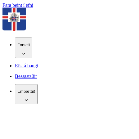
Fara beint í efni
Forseti
Efst á baugi
Bessastaðir
Embættið
IS
EN