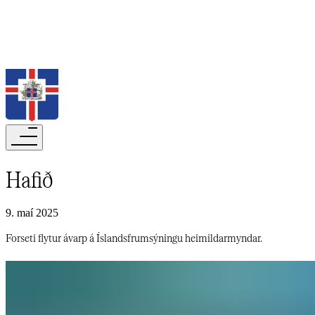
Leita
Hafið​​​​‌ ‍ ​‍​‍‌‍ ‌ ​‍‌‍‍‌‌‍‌ ‌‍‍‌‌‍ ‍​‍​‍​ ‍‍​‍​‍‌ ​ ‌‍​‌‌‍ ‍‌‍‍‌‌ ‌​‌ ‍‌​‍ ‍‌‍‍‌‌‍ ​‍​‍​‍ ​​‍​‍‌‍‍​‌ ​‍‌‍‌‌‌‍‌‍​‍​‍​ ‍‍​‍​‍‌‍‍​‌ ‌​‌ ‌​‌ ​​‌ ​ ​‍ ​‍ ‌‍‌‍‌‍ ‌ ​‍‌ ​ ‌‍‌‌‌ ‌​‌‍‍‌​‍ ‌‌‍‍‌‌ ​ ‌‍ ​‌‍​‌‌‍ ‍‌‍‌​‌ ​ ​‍ ‍‌ ‌‍‌‍‌‌‌ ​‍‌‍​ ‌‍‌‌‌‍ ​​‍ ‍‌‍​‌‌ ​​‌ ​​​‍ ‌ ​ ‌ ‌​‌ ‌‌‌‍‌​‌‍‍‌‌‍ ​‍ ‌‍‍‌‌‍ ‍‌ ‌​‌‍‌‌‌‍ ‍‌ ‌​​‍ ‌‍‌‌‌‍‌​‌‍‍‌‌ ‌​​‍ ‌‍ ‌‌‍ ‌‍‌​‌‍‌‌​ ‌‌ ​​‌ ​‍‌‍‌‌‌ ​ ‌‍‌‌‌‍ ‍‌ ‌​‌‍​‌‌ ‌​‌‍‍‌‌‍ ‌‍ ‍​ ‍ ‌‍‍‌‌‍‌​​ ‌‌ ​ ‌​‍‌‌​‌​‌‍‍​‌​​‌‌‍‌​‌‍​ ​ ‌‌‌‌‌​‌​​ ‌‌‍​‌‌​ ‌‌‌‌‌​‍‌​ ‌​‌​ ‌​ ​ ‌‌​ ‌‌‌​‌‌‌‍‌​‍‌‌​ ​​ ‍ ‌ ‌​‌ ‍‌‌ ​​‌‍‌‌​ ‌‌‍ ‍‌‍‌‌‌ ‌ ‌ ​ ​ ‍ ‌ ​​‌‍​‌‌ ‌​‌‍‍​​ ‌‌ ‌​‌‍‍‌‌ ‌​‌‍ ​‌‍‌‌​ ‌‍​‍‌‍​‌‌ ​ ‌‍‌‌‌‌‌‌‌ ​‍‌‍ ​​ ‌‌‍‍​‌ ‌​‌ ‌​‌ ​​‌ ​ ​‍‌‌​ ​‍‌​‌‍​‍‌‌​ ​‍‌​‌‍‌‍‌‍‌‍ ‌ ​‍‌ ​ ‌‍‌‌‌ ‌​‌‍‍‌​‍ ‌‌‍‍‌‌ ​ ‌‍ ​‌‍​‌‌‍ ‍‌‍‌​‌ ​ ​‍ ‍‌ ‌‍‌‍‌‌‌ ​‍‌‍​ ‌‍‌‌‌‍ ​​‍ ‍‌‍​‌‌ ​​‌ ​​​‍‌‌​ ​‍‌​‌‍‌ ​ ‌ ‌​‌ ‌‌‌‍‌​‌‍‍‌‌‍ ​‍‌‍‌‍‍‌‌‍‌​​ ‌‌ ​ ‌​‍‌‌​‌​‌‍‍​‌​​‌‌‍‌​‌‍​ ​ ‌‌‌‌‌​‌​​ ‌‌‍​‌‌​ ‌‌‌‌‌​‍‌​ ‌​‌​ ‌​ ​ ‌‌​ ‌‌‌​‌‌‌‍‌​‍‌‌​ ​​‍‌‍‌ ‌​‌ ‍‌‌ ​​‌‍‌‌​ ‌‌‍ ‍‌‍‌‌‌ ‌ ‌ ​ ​‍‌‍‌ ​​‌‍​‌‌ ‌​‌‍‍​​ ‌‌ ‌​‌‍‍‌‌ ‌​‌‍ ​‌‍‌‌​‍‌‍‌ ​​‌‍‌‌‌ ​‍‌ ​ ‌ ​​‌‍‌‌‌‍​ ‌ ‌​‌‍‍‌‌ ‌‍‌‍‌‌​ ‌‌ ​​‌ ‌‌‌‍​‍‌‍ ​‌‍‍‌‌ ​ ‌‍‍​‌‍‌‌‌‍‌​​‍​‍‌ ‌
9. maí 2025
Forseti flytur ávarp á Íslandsfrumsýningu heimildarmyndar.​​​​‌ ‍ ​‍​‍‌‍ ‌ ​‍‌‍‍‌‌‍‌ ‌‍‍‌‌‍ ‍​‍​‍​ ‍‍​‍​‍‌ ​ ‌‍​‌‌‍ ‍‌‍‍‌‌ ‌​‌ ‍‌​‍ ‍‌‍‍‌‌‍ ​‍​‍​‍ ​​‍​‍‌‍‍​‌ ​‍‌‍‌‌‌‍‌‍​‍​‍​ ‍‍​‍​‍‌‍‍​‌ ‌​‌ ‌​‌ ​​‌ ​ ​‍ ​‍ ‌‍‌‍‌‍ ‌ ​‍‌ ​ ‌‍‌‌‌ ‌​‌‍‍‌​‍ ‌‌‍‍‌‌ ​ ‌‍ ​‌‍​‌‌‍ ‍‌‍‌​‌ ​ ​‍ ‍‌ ‌‍‌‍‌‌‌ ​‍‌‍​ ‌‍‌‌‌‍ ​​‍ ‍‌‍​‌‌ ​​‌ ​​​‍ ‌ ​ ‌ ‌​‌ ‌‌‌‍‌​‌‍‍‌‌‍ ​‍ ‌‍‍‌‌‍ ‍‌ ‌​‌‍‌‌‌‍ ‍‌ ‌​​‍ ‌‍‌‌‌‍‌​‌‍‍‌‌ ‌​​‍ ‌‍ ‌‌‍ ‌‍‌​‌‍‌‌​ ‌‌ ​​‌ ​‍‌‍‌‌‌ ​ ‌‍‌‌‌‍ ‍‌ ‌​‌‍​‌‌ ‌​‌‍‍‌‌‍ ‌‍ ‍​ ‍ ‌‍‍‌‌‍‌​​ ‌‌ ​ ‌​‍‌‌​‌​‌‍‍​‌​​‌‌‍‌​‌‍​ ​ ‌‌‌‌‌​‌​​ ‌‌‍​‌‌​ ‌‌‌‌‌​‍‌​ ‌​‌​ ‌​ ​ ‌‌​ ‌‌‌​‌‌‌‍‌​‍‌‌​ ​​ ‍ ‌ ‌​‌ ‍‌‌ ​​‌‍‌‌​ ‌‌‍ ‍‌‍‌‌‌ ‌ ‌ ​ ​ ‍ ‌ ​​‌‍​‌‌ ‌​‌‍‍​​ ‌‌‍‌​‌‍‌‌‌ ​ ‌‍​ ‌ ​‍‌‍‍‌‌ ​​‌ ‌​‌‍‍‌‌‍ ‌‍ ‍​ ‌‍​‍‌‍​‌‌ ​ ‌‍‌‌‌‌‌‌‌ ​‍‌‍ ​​ ‌‌‍‍​‌ ‌​‌ ‌​‌ ​​‌ ​ ​‍‌‌​ ​‍‌​‌‍​‍‌‌​ ​‍‌​‌‍‌‍‌‍‌‍ ‌ ​‍‌ ​ ‌‍‌‌‌ ‌​‌‍‍‌​‍ ‌‌‍‍‌‌ ​ ‌‍ ​‌‍​‌‌‍ ‍‌‍‌​‌ ​ ​‍ ‍‌ ‌‍‌‍‌‌‌ ​‍‌‍​ ‌‍‌‌‌‍ ​​‍ ‍‌‍​‌‌ ​​‌ ​​​‍‌‌​ ​‍‌​‌‍‌ ​ ‌ ‌​‌ ‌‌‌‍‌​‌‍‍‌‌‍ ​‍‌‍‌‍‍‌‌‍‌​​ ‌‌ ​ ‌​‍‌‌​‌​‌‍‍​‌​​‌‌‍‌​‌‍​ ​ ‌‌‌‌‌​‌​​ ‌‌‍​‌‌​ ‌‌‌‌‌​‍‌​ ‌​‌​ ‌​ ​ ‌‌​ ‌‌‌​‌‌‌‍‌​‍‌‌​ ​​‍‌‍‌ ‌​‌ ‍‌‌ ​​‌‍‌‌​ ‌‌‍ ‍‌‍‌‌‌ ‌ ‌ ​ ​‍‌‍‌ ​​‌‍​‌‌ ‌​‌‍‍​​ ‌‌‍‌​‌‍‌‌‌ ​ ‌‍​ ‌ ​‍‌‍‍‌‌ ​​‌ ‌​‌‍‍‌‌‍ ‌‍ ‍​‍‌‍‌ ​​‌‍‌‌‌ ​‍‌ ​ ‌ ​​‌‍‌‌‌‍​ ‌ ‌​‌‍‍‌‌ ‌‍‌‍‌‌​ ‌‌ ​​‌ ‌‌‌‍​‍‌‍ ​‌‍‍‌‌ ​ ‌‍‍​‌‍‌‌‌‍‌​​‍​‍‌ ‌