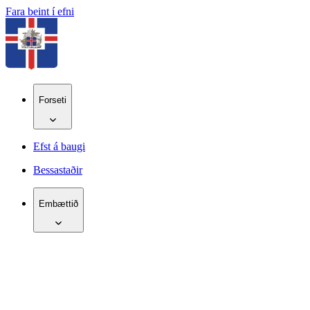
Fara beint í efni
Forseti
Efst á baugi
Bessastaðir
Embættið
IS
EN