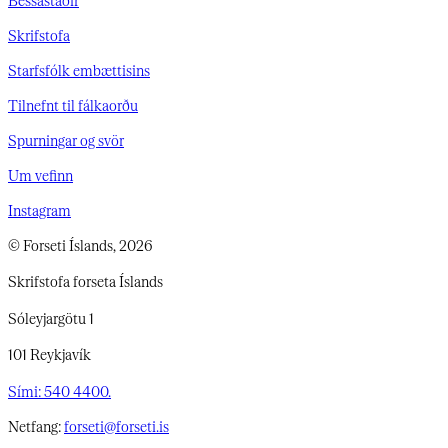
Skrifstofa
Starfsfólk embættisins
Tilnefnt til fálkaorðu
Spurningar og svör
Um vefinn
Instagram
© Forseti Íslands, 2026
Skrifstofa forseta Íslands
Sóleyjargötu 1
101 Reykjavík
Sími: 540 4400.
Netfang:
forseti@forseti.is