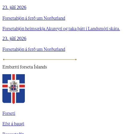
23. júlí 2026
Forsetahjón á ferð um Norðurland
Forsetahjón heimsækja Akureyri og taka þátt í Landsmóti skáta.
23. júlí 2026
Forsetahjón á ferð um Norðurland
Embætti
forseta Íslands
Forseti
Efst á baugi
Bessastaðir