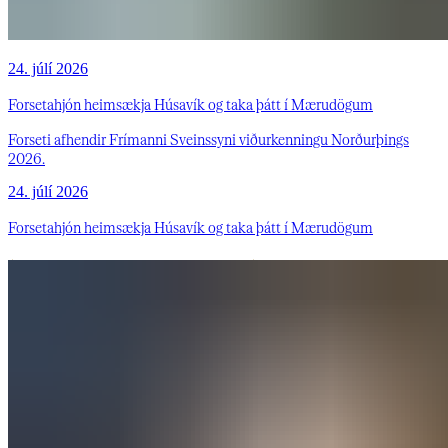
24. júlí 2026
Forsetahjón heimsækja Húsavík og taka þátt í Mærudögum
Forseti afhendir Frímanni Sveinssyni viðurkenningu Norðurþings
2026.
24. júlí 2026
Forsetahjón heimsækja Húsavík og taka þátt í Mærudögum