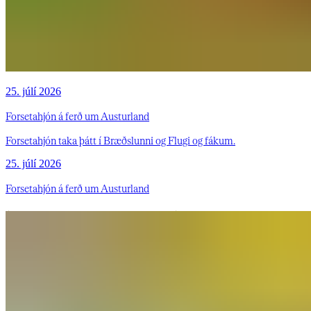
25. júlí 2026
Forsetahjón á ferð um Austurland
Forsetahjón taka þátt í Bræðslunni og Flugi og fákum.
25. júlí 2026
Forsetahjón á ferð um Austurland