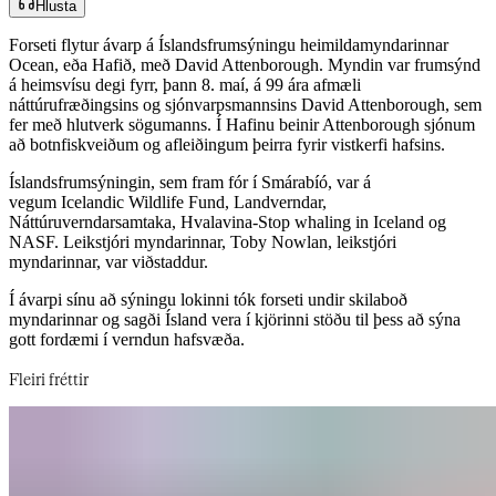
Hlusta
Forseti flytur ávarp á Íslandsfrumsýningu heimildamyndarinnar
Ocean, eða Hafið, með David Attenborough. Myndin var frumsýnd
á heimsvísu degi fyrr, þann 8. maí, á 99 ára afmæli
náttúrufræðingsins og sjónvarpsmannsins David Attenborough, sem
fer með hlutverk sögumanns. Í Hafinu beinir Attenborough sjónum
að botnfiskveiðum og afleiðingum þeirra fyrir vistkerfi hafsins.​​​​‌ ‍ ​‍​‍‌‍ ‌ ​‍‌‍‍‌‌‍‌ ‌‍‍‌‌‍ ‍​‍​‍​ ‍‍​‍​‍‌ ​ ‌‍​‌‌‍ ‍‌‍‍‌‌ ‌​‌ ‍‌​‍ ‍‌‍‍‌‌‍ ​‍​‍​‍ ​​‍​‍‌‍‍​‌ ​‍‌‍‌‌‌‍‌‍​‍​‍​ ‍‍​‍​‍‌‍‍​‌ ‌​‌ ‌​‌ ​​‌ ​ ​‍ ​‍ ‌‍‌‍‌‍ ‌ ​‍‌ ​ ‌‍‌‌‌ ‌​‌‍‍‌​‍ ‌‌‍‍‌‌ ​ ‌‍ ​‌‍​‌‌‍ ‍‌‍‌​‌ ​ ​‍ ‍‌ ‌‍‌‍‌‌‌ ​‍‌‍​ ‌‍‌‌‌‍ ​​‍ ‍‌‍​‌‌ ​​‌ ​​​‍ ‌ ​ ‌ ‌​‌ ‌‌‌‍‌​‌‍‍‌‌‍ ​‍ ‌‍‍‌‌‍ ‍‌ ‌​‌‍‌‌‌‍ ‍‌ ‌​​‍ ‌‍‌‌‌‍‌​‌‍‍‌‌ ‌​​‍ ‌‍ ‌‌‍ ‌‍‌​‌‍‌‌​ ‌‌ ​​‌ ​‍‌‍‌‌‌ ​ ‌‍‌‌‌‍ ‍‌ ‌​‌‍​‌‌ ‌​‌‍‍‌‌‍ ‌‍ ‍​ ‍ ‌‍‍‌‌‍‌​​ ‌‌ ​ ‌​‍‌‌​‌​‌‍‍​‌​​‌‌‍‌​‌‍​ ​ ‌‌‌‌‌​‌​​ ‌‌‍​‌‌​ ‌‌‌‌‌​‍‌​ ‌​‌​ ‌​ ​ ‌‌​ ‌‌‌​‌‌‌‍‌​‍‌‌​ ​​ ‍ ‌ ‌​‌ ‍‌‌ ​​‌‍‌‌​ ‌‌‍ ‍‌‍‌‌‌ ‌ ‌ ​ ​ ‍ ‌ ​​‌‍​‌‌ ‌​‌‍‍​​ ‌‌ ​​‌‍​‌‌‍‌ ‌‍‌‌‌​​‍‌ ‌‌‌‍‍‌‌‍ ​‌‍‌​‌‍‌‌‌ ​‍​‍‌‌​ ‌‌‌​​‍‌‌ ‌‍‍ ‌‍‌‌‌ ‍‌​‍‌‌​ ​ ‌​‌​​‍‌‌​ ​ ‌​‌​​‍‌‌​ ​‍​ ​‍‌ ​‍‌‍‍‌‌‍​ ‌‍‍​‌ ‌​‌‍‌‌‌ ‍​‌ ‌​​‍ ‌​ ‍‌‌‍‌ ‌‍‍‍‌ ​‌‌‍‌‍‌‍‍ ‌‍‌​​ ‌‌​ ​‌​‍‌‌​ ​‍​ ​‍​‍‌‌​ ‌‌‌​‌​​‍ ‍‌‍​ ‌‍ ‌‍ ‍‌ ‌​‌‍‌‌‌‍ ‍‌ ‌​​‍‌‌​ ‌‌‌​​‍‌‌ ‌‍‍ ‌‍‌‌‌ ‍‌​‍‌‌​ ​ ‌​‌​​‍‌‌​ ​ ‌​‌​​‍‌‌​ ​‍​ ​‍‌‍‌‌​ ​ ​ ‌ ​ ‌‌‌‍​ ​ ‍​‌‍‌​‌‍​‌‌‍‌‍‌‍‌​​ ‌ ​ ​‍​‍‌‌​ ​‍​ ​‍​‍‌‌​ ‌‌‌​‌​​‍ ‍‌‍​ ‌‍‍​‌‍‍‌‌‍ ​‌‍‌​‌ ​‍‌‍‌‌‌‍ ‍​‍‌‌​ ‌‌‌​​‍‌‌ ‌‍‍ ‌‍‌‌‌ ‍‌​‍‌‌​ ​ ‌​‌​​‍‌‌​ ​ ‌​‌​​‍‌‌​ ​‍​ ​‍​ ​‍​ ‍​‌‍‌‍​ ​‍‌‍‌‍‌‍‌​​ ‍​​ ​​​ ‌‌‌‍​‍‌‍‌‍​ ‌‌​‍‌‌​ ​‍​ ​‍​‍‌‌​ ‌‌‌​‌​​‍ ‍‌ ‌​‌‍‌‌‌ ‍​‌ ‌​​ ‌‍​‍‌‍​‌‌ ​ ‌‍‌‌‌‌‌‌‌ ​‍‌‍ ​​ ‌‌‍‍​‌ ‌​‌ ‌​‌ ​​‌ ​ ​‍‌‌​ ​‍‌​‌‍​‍‌‌​ ​‍‌​‌‍‌‍‌‍‌‍ ‌ ​‍‌ ​ ‌‍‌‌‌ ‌​‌‍‍‌​‍ ‌‌‍‍‌‌ ​ ‌‍ ​‌‍​‌‌‍ ‍‌‍‌​‌ ​ ​‍ ‍‌ ‌‍‌‍‌‌‌ ​‍‌‍​ ‌‍‌‌‌‍ ​​‍ ‍‌‍​‌‌ ​​‌ ​​​‍‌‌​ ​‍‌​‌‍‌ ​ ‌ ‌​‌ ‌‌‌‍‌​‌‍‍‌‌‍ ​‍‌‍‌‍‍‌‌‍‌​​ ‌‌ ​ ‌​‍‌‌​‌​‌‍‍​‌​​‌‌‍‌​‌‍​ ​ ‌‌‌‌‌​‌​​ ‌‌‍​‌‌​ ‌‌‌‌‌​‍‌​ ‌​‌​ ‌​ ​ ‌‌​ ‌‌‌​‌‌‌‍‌​‍‌‌​ ​​‍‌‍‌ ‌​‌ ‍‌‌ ​​‌‍‌‌​ ‌‌‍ ‍‌‍‌‌‌ ‌ ‌ ​ ​‍‌‍‌ ​​‌‍​‌‌ ‌​‌‍‍​​ ‌‌ ​​‌‍​‌‌‍‌ ‌‍‌‌‌​​‍‌ ‌‌‌‍‍‌‌‍ ​‌‍‌​‌‍‌‌‌ ​‍​‍‌‌​ ‌‌‌​​‍‌‌ ‌‍‍ ‌‍‌‌‌ ‍‌​‍‌‌​ ​ ‌​‌​​‍‌‌​ ​ ‌​‌​​‍‌‌​ ​‍​ ​‍‌ ​‍‌‍‍‌‌‍​ ‌‍‍​‌ ‌​‌‍‌‌‌ ‍​‌ ‌​​‍ ‌​ ‍‌‌‍‌ ‌‍‍‍‌ ​‌‌‍‌‍‌‍‍ ‌‍‌​​ ‌‌​ ​‌​‍‌‌​ ​‍​ ​‍​‍‌‌​ ‌‌‌​‌​​‍ ‍‌‍​ ‌‍ ‌‍ ‍‌ ‌​‌‍‌‌‌‍ ‍‌ ‌​​‍‌‌​ ‌‌‌​​‍‌‌ ‌‍‍ ‌‍‌‌‌ ‍‌​‍‌‌​ ​ ‌​‌​​‍‌‌​ ​ ‌​‌​​‍‌‌​ ​‍​ ​‍‌‍‌‌​ ​ ​ ‌ ​ ‌‌‌‍​ ​ ‍​‌‍‌​‌‍​‌‌‍‌‍‌‍‌​​ ‌ ​ ​‍​‍‌‌​ ​‍​ ​‍​‍‌‌​ ‌‌‌​‌​​‍ ‍‌‍​ ‌‍‍​‌‍‍‌‌‍ ​‌‍‌​‌ ​‍‌‍‌‌‌‍ ‍​‍‌‌​ ‌‌‌​​‍‌‌ ‌‍‍ ‌‍‌‌‌ ‍‌​‍‌‌​ ​ ‌​‌​​‍‌‌​ ​ ‌​‌​​‍‌‌​ ​‍​ ​‍​ ​‍​ ‍​‌‍‌‍​ ​‍‌‍‌‍‌‍‌​​ ‍​​ ​​​ ‌‌‌‍​‍‌‍‌‍​ ‌‌​‍‌‌​ ​‍​ ​‍​‍‌‌​ ‌‌‌​‌​​‍ ‍‌ ‌​‌‍‌‌‌ ‍​‌ ‌​​‍‌‍‌ ​​‌‍‌‌‌ ​‍‌ ​ ‌ ​​‌‍‌‌‌‍​ ‌ ‌​‌‍‍‌‌ ‌‍‌‍‌‌​ ‌‌ ​​‌ ‌‌‌‍​‍‌‍ ​‌‍‍‌‌ ​ ‌‍‍​‌‍‌‌‌‍‌​​‍​‍‌ ‌
Íslandsfrumsýningin, sem fram fór í Smárabíó, var á
vegum Icelandic Wildlife Fund, Landverndar,
Náttúruverndarsamtaka, Hvalavina-Stop whaling in Iceland og
NASF. Leikstjóri myndarinnar, Toby Nowlan, leikstjóri
myndarinnar, var viðstaddur.​​​​‌ ‍ ​‍​‍‌‍ ‌ ​‍‌‍‍‌‌‍‌ ‌‍‍‌‌‍ ‍​‍​‍​ ‍‍​‍​‍‌ ​ ‌‍​‌‌‍ ‍‌‍‍‌‌ ‌​‌ ‍‌​‍ ‍‌‍‍‌‌‍ ​‍​‍​‍ ​​‍​‍‌‍‍​‌ ​‍‌‍‌‌‌‍‌‍​‍​‍​ ‍‍​‍​‍‌‍‍​‌ ‌​‌ ‌​‌ ​​‌ ​ ​‍ ​‍ ‌‍‌‍‌‍ ‌ ​‍‌ ​ ‌‍‌‌‌ ‌​‌‍‍‌​‍ ‌‌‍‍‌‌ ​ ‌‍ ​‌‍​‌‌‍ ‍‌‍‌​‌ ​ ​‍ ‍‌ ‌‍‌‍‌‌‌ ​‍‌‍​ ‌‍‌‌‌‍ ​​‍ ‍‌‍​‌‌ ​​‌ ​​​‍ ‌ ​ ‌ ‌​‌ ‌‌‌‍‌​‌‍‍‌‌‍ ​‍ ‌‍‍‌‌‍ ‍‌ ‌​‌‍‌‌‌‍ ‍‌ ‌​​‍ ‌‍‌‌‌‍‌​‌‍‍‌‌ ‌​​‍ ‌‍ ‌‌‍ ‌‍‌​‌‍‌‌​ ‌‌ ​​‌ ​‍‌‍‌‌‌ ​ ‌‍‌‌‌‍ ‍‌ ‌​‌‍​‌‌ ‌​‌‍‍‌‌‍ ‌‍ ‍​ ‍ ‌‍‍‌‌‍‌​​ ‌‌ ​ ‌​‍‌‌​‌​‌‍‍​‌​​‌‌‍‌​‌‍​ ​ ‌‌‌‌‌​‌​​ ‌‌‍​‌‌​ ‌‌‌‌‌​‍‌​ ‌​‌​ ‌​ ​ ‌‌​ ‌‌‌​‌‌‌‍‌​‍‌‌​ ​​ ‍ ‌ ‌​‌ ‍‌‌ ​​‌‍‌‌​ ‌‌‍ ‍‌‍‌‌‌ ‌ ‌ ​ ​ ‍ ‌ ​​‌‍​‌‌ ‌​‌‍‍​​ ‌‌ ​​‌‍​‌‌‍‌ ‌‍‌‌‌​​‍‌ ‌‌‌‍‍‌‌‍ ​‌‍‌​‌‍‌‌‌ ​‍​‍‌‌​ ‌‌‌​​‍‌‌ ‌‍‍ ‌‍‌‌‌ ‍‌​‍‌‌​ ​ ‌​‌​​‍‌‌​ ​ ‌​‌​​‍‌‌​ ​‍​ ​‍‌ ​‍‌‍‍‌‌‍​ ‌‍‍​‌ ‌​‌‍‌‌‌ ‍​‌ ‌​​‍ ‌​ ‍‌‌‍‌ ‌‍‍‍‌ ​‌‌‍‌‍‌‍‍ ‌‍‌​​ ‌‌​ ​‌​‍‌‌​ ​‍​ ​‍​‍‌‌​ ‌‌‌​‌​​‍ ‍‌‍​ ‌‍ ‌‍ ‍‌ ‌​‌‍‌‌‌‍ ‍‌ ‌​​‍‌‌​ ‌‌‌​​‍‌‌ ‌‍‍ ‌‍‌‌‌ ‍‌​‍‌‌​ ​ ‌​‌​​‍‌‌​ ​ ‌​‌​​‍‌‌​ ​‍​ ​‍‌‍‌​​ ‌ ​ ​ ​ ‌​​ ​​​ ‌‌‌‍‌‍​ ‍‌​ ​‌​ ‌‌‌‍​ ‌‍​ ​‍‌‌​ ​‍​ ​‍​‍‌‌​ ‌‌‌​‌​​‍ ‍‌‍​ ‌‍‍​‌‍‍‌‌‍ ​‌‍‌​‌ ​‍‌‍‌‌‌‍ ‍​‍‌‌​ ‌‌‌​​‍‌‌ ‌‍‍ ‌‍‌‌‌ ‍‌​‍‌‌​ ​ ‌​‌​​‍‌‌​ ​ ‌​‌​​‍‌‌​ ​‍​ ​‍​ ‍‌​ ‌‌‌‍‌‍‌‍​ ​ ​‍‌‍‌‌​ ​ ​ ‌ ​ ‍‌‌‍‌‍​ ‌ ​ ​​​‍‌‌​ ​‍​ ​‍​‍‌‌​ ‌‌‌​‌​​‍ ‍‌ ‌​‌‍‌‌‌ ‍​‌ ‌​​ ‌‍​‍‌‍​‌‌ ​ ‌‍‌‌‌‌‌‌‌ ​‍‌‍ ​​ ‌‌‍‍​‌ ‌​‌ ‌​‌ ​​‌ ​ ​‍‌‌​ ​‍‌​‌‍​‍‌‌​ ​‍‌​‌‍‌‍‌‍‌‍ ‌ ​‍‌ ​ ‌‍‌‌‌ ‌​‌‍‍‌​‍ ‌‌‍‍‌‌ ​ ‌‍ ​‌‍​‌‌‍ ‍‌‍‌​‌ ​ ​‍ ‍‌ ‌‍‌‍‌‌‌ ​‍‌‍​ ‌‍‌‌‌‍ ​​‍ ‍‌‍​‌‌ ​​‌ ​​​‍‌‌​ ​‍‌​‌‍‌ ​ ‌ ‌​‌ ‌‌‌‍‌​‌‍‍‌‌‍ ​‍‌‍‌‍‍‌‌‍‌​​ ‌‌ ​ ‌​‍‌‌​‌​‌‍‍​‌​​‌‌‍‌​‌‍​ ​ ‌‌‌‌‌​‌​​ ‌‌‍​‌‌​ ‌‌‌‌‌​‍‌​ ‌​‌​ ‌​ ​ ‌‌​ ‌‌‌​‌‌‌‍‌​‍‌‌​ ​​‍‌‍‌ ‌​‌ ‍‌‌ ​​‌‍‌‌​ ‌‌‍ ‍‌‍‌‌‌ ‌ ‌ ​ ​‍‌‍‌ ​​‌‍​‌‌ ‌​‌‍‍​​ ‌‌ ​​‌‍​‌‌‍‌ ‌‍‌‌‌​​‍‌ ‌‌‌‍‍‌‌‍ ​‌‍‌​‌‍‌‌‌ ​‍​‍‌‌​ ‌‌‌​​‍‌‌ ‌‍‍ ‌‍‌‌‌ ‍‌​‍‌‌​ ​ ‌​‌​​‍‌‌​ ​ ‌​‌​​‍‌‌​ ​‍​ ​‍‌ ​‍‌‍‍‌‌‍​ ‌‍‍​‌ ‌​‌‍‌‌‌ ‍​‌ ‌​​‍ ‌​ ‍‌‌‍‌ ‌‍‍‍‌ ​‌‌‍‌‍‌‍‍ ‌‍‌​​ ‌‌​ ​‌​‍‌‌​ ​‍​ ​‍​‍‌‌​ ‌‌‌​‌​​‍ ‍‌‍​ ‌‍ ‌‍ ‍‌ ‌​‌‍‌‌‌‍ ‍‌ ‌​​‍‌‌​ ‌‌‌​​‍‌‌ ‌‍‍ ‌‍‌‌‌ ‍‌​‍‌‌​ ​ ‌​‌​​‍‌‌​ ​ ‌​‌​​‍‌‌​ ​‍​ ​‍‌‍‌​​ ‌ ​ ​ ​ ‌​​ ​​​ ‌‌‌‍‌‍​ ‍‌​ ​‌​ ‌‌‌‍​ ‌‍​ ​‍‌‌​ ​‍​ ​‍​‍‌‌​ ‌‌‌​‌​​‍ ‍‌‍​ ‌‍‍​‌‍‍‌‌‍ ​‌‍‌​‌ ​‍‌‍‌‌‌‍ ‍​‍‌‌​ ‌‌‌​​‍‌‌ ‌‍‍ ‌‍‌‌‌ ‍‌​‍‌‌​ ​ ‌​‌​​‍‌‌​ ​ ‌​‌​​‍‌‌​ ​‍​ ​‍​ ‍‌​ ‌‌‌‍‌‍‌‍​ ​ ​‍‌‍‌‌​ ​ ​ ‌ ​ ‍‌‌‍‌‍​ ‌ ​ ​​​‍‌‌​ ​‍​ ​‍​‍‌‌​ ‌‌‌​‌​​‍ ‍‌ ‌​‌‍‌‌‌ ‍​‌ ‌​​‍‌‍‌ ​​‌‍‌‌‌ ​‍‌ ​ ‌ ​​‌‍‌‌‌‍​ ‌ ‌​‌‍‍‌‌ ‌‍‌‍‌‌​ ‌‌ ​​‌ ‌‌‌‍​‍‌‍ ​‌‍‍‌‌ ​ ‌‍‍​‌‍‌‌‌‍‌​​‍​‍‌ ‌
Í ávarpi sínu að sýningu lokinni tók forseti undir skilaboð
myndarinnar og sagði Ísland vera í kjörinni stöðu til þess að sýna
gott fordæmi í verndun hafsvæða.​​​​‌ ‍ ​‍​‍‌‍ ‌ ​‍‌‍‍‌‌‍‌ ‌‍‍‌‌‍ ‍​‍​‍​ ‍‍​‍​‍‌ ​ ‌‍​‌‌‍ ‍‌‍‍‌‌ ‌​‌ ‍‌​‍ ‍‌‍‍‌‌‍ ​‍​‍​‍ ​​‍​‍‌‍‍​‌ ​‍‌‍‌‌‌‍‌‍​‍​‍​ ‍‍​‍​‍‌‍‍​‌ ‌​‌ ‌​‌ ​​‌ ​ ​‍ ​‍ ‌‍‌‍‌‍ ‌ ​‍‌ ​ ‌‍‌‌‌ ‌​‌‍‍‌​‍ ‌‌‍‍‌‌ ​ ‌‍ ​‌‍​‌‌‍ ‍‌‍‌​‌ ​ ​‍ ‍‌ ‌‍‌‍‌‌‌ ​‍‌‍​ ‌‍‌‌‌‍ ​​‍ ‍‌‍​‌‌ ​​‌ ​​​‍ ‌ ​ ‌ ‌​‌ ‌‌‌‍‌​‌‍‍‌‌‍ ​‍ ‌‍‍‌‌‍ ‍‌ ‌​‌‍‌‌‌‍ ‍‌ ‌​​‍ ‌‍‌‌‌‍‌​‌‍‍‌‌ ‌​​‍ ‌‍ ‌‌‍ ‌‍‌​‌‍‌‌​ ‌‌ ​​‌ ​‍‌‍‌‌‌ ​ ‌‍‌‌‌‍ ‍‌ ‌​‌‍​‌‌ ‌​‌‍‍‌‌‍ ‌‍ ‍​ ‍ ‌‍‍‌‌‍‌​​ ‌‌ ​ ‌​‍‌‌​‌​‌‍‍​‌​​‌‌‍‌​‌‍​ ​ ‌‌‌‌‌​‌​​ ‌‌‍​‌‌​ ‌‌‌‌‌​‍‌​ ‌​‌​ ‌​ ​ ‌‌​ ‌‌‌​‌‌‌‍‌​‍‌‌​ ​​ ‍ ‌ ‌​‌ ‍‌‌ ​​‌‍‌‌​ ‌‌‍ ‍‌‍‌‌‌ ‌ ‌ ​ ​ ‍ ‌ ​​‌‍​‌‌ ‌​‌‍‍​​ ‌‌ ​​‌‍​‌‌‍‌ ‌‍‌‌‌​​‍‌ ‌‌‌‍‍‌‌‍ ​‌‍‌​‌‍‌‌‌ ​‍​‍‌‌​ ‌‌‌​​‍‌‌ ‌‍‍ ‌‍‌‌‌ ‍‌​‍‌‌​ ​ ‌​‌​​‍‌‌​ ​ ‌​‌​​‍‌‌​ ​‍​ ​‍‌ ​‍‌‍‍‌‌‍​ ‌‍‍​‌ ‌​‌‍‌‌‌ ‍​‌ ‌​​‍ ‌​ ‍‌‌‍‌ ‌‍‍‍‌ ​‌‌‍‌‍‌‍‍ ‌‍‌​​ ‌‌​ ​‌​‍‌‌​ ​‍​ ​‍​‍‌‌​ ‌‌‌​‌​​‍ ‍‌‍​ ‌‍ ‌‍ ‍‌ ‌​‌‍‌‌‌‍ ‍‌ ‌​​‍‌‌​ ‌‌‌​​‍‌‌ ‌‍‍ ‌‍‌‌‌ ‍‌​‍‌‌​ ​ ‌​‌​​‍‌‌​ ​ ‌​‌​​‍‌‌​ ​‍​ ​‍‌‍‌‍​ ‌ ‌‍‌‍​ ​‍​ ‍‌‌‍​‍​ ‌‌‌‍‌‌‌‍‌​‌‍​ ‌‍‌​​ ‌ ​‍‌‌​ ​‍​ ​‍​‍‌‌​ ‌‌‌​‌​​‍ ‍‌‍​ ‌‍‍​‌‍‍‌‌‍ ​‌‍‌​‌ ​‍‌‍‌‌‌‍ ‍​‍‌‌​ ‌‌‌​​‍‌‌ ‌‍‍ ‌‍‌‌‌ ‍‌​‍‌‌​ ​ ‌​‌​​‍‌‌​ ​ ‌​‌​​‍‌‌​ ​‍​ ​‍‌‍​‍​ ‍​​ ​​​ ​‌‌‍​ ‌‍‌‌​ ‌‌​ ​​‌‍​‍‌‍​‍​ ‌‍​ ‍​​‍‌‌​ ​‍​ ​‍​‍‌‌​ ‌‌‌​‌​​‍ ‍‌ ‌​‌‍‌‌‌ ‍​‌ ‌​​ ‌‍​‍‌‍​‌‌ ​ ‌‍‌‌‌‌‌‌‌ ​‍‌‍ ​​ ‌‌‍‍​‌ ‌​‌ ‌​‌ ​​‌ ​ ​‍‌‌​ ​‍‌​‌‍​‍‌‌​ ​‍‌​‌‍‌‍‌‍‌‍ ‌ ​‍‌ ​ ‌‍‌‌‌ ‌​‌‍‍‌​‍ ‌‌‍‍‌‌ ​ ‌‍ ​‌‍​‌‌‍ ‍‌‍‌​‌ ​ ​‍ ‍‌ ‌‍‌‍‌‌‌ ​‍‌‍​ ‌‍‌‌‌‍ ​​‍ ‍‌‍​‌‌ ​​‌ ​​​‍‌‌​ ​‍‌​‌‍‌ ​ ‌ ‌​‌ ‌‌‌‍‌​‌‍‍‌‌‍ ​‍‌‍‌‍‍‌‌‍‌​​ ‌‌ ​ ‌​‍‌‌​‌​‌‍‍​‌​​‌‌‍‌​‌‍​ ​ ‌‌‌‌‌​‌​​ ‌‌‍​‌‌​ ‌‌‌‌‌​‍‌​ ‌​‌​ ‌​ ​ ‌‌​ ‌‌‌​‌‌‌‍‌​‍‌‌​ ​​‍‌‍‌ ‌​‌ ‍‌‌ ​​‌‍‌‌​ ‌‌‍ ‍‌‍‌‌‌ ‌ ‌ ​ ​‍‌‍‌ ​​‌‍​‌‌ ‌​‌‍‍​​ ‌‌ ​​‌‍​‌‌‍‌ ‌‍‌‌‌​​‍‌ ‌‌‌‍‍‌‌‍ ​‌‍‌​‌‍‌‌‌ ​‍​‍‌‌​ ‌‌‌​​‍‌‌ ‌‍‍ ‌‍‌‌‌ ‍‌​‍‌‌​ ​ ‌​‌​​‍‌‌​ ​ ‌​‌​​‍‌‌​ ​‍​ ​‍‌ ​‍‌‍‍‌‌‍​ ‌‍‍​‌ ‌​‌‍‌‌‌ ‍​‌ ‌​​‍ ‌​ ‍‌‌‍‌ ‌‍‍‍‌ ​‌‌‍‌‍‌‍‍ ‌‍‌​​ ‌‌​ ​‌​‍‌‌​ ​‍​ ​‍​‍‌‌​ ‌‌‌​‌​​‍ ‍‌‍​ ‌‍ ‌‍ ‍‌ ‌​‌‍‌‌‌‍ ‍‌ ‌​​‍‌‌​ ‌‌‌​​‍‌‌ ‌‍‍ ‌‍‌‌‌ ‍‌​‍‌‌​ ​ ‌​‌​​‍‌‌​ ​ ‌​‌​​‍‌‌​ ​‍​ ​‍‌‍‌‍​ ‌ ‌‍‌‍​ ​‍​ ‍‌‌‍​‍​ ‌‌‌‍‌‌‌‍‌​‌‍​ ‌‍‌​​ ‌ ​‍‌‌​ ​‍​ ​‍​‍‌‌​ ‌‌‌​‌​​‍ ‍‌‍​ ‌‍‍​‌‍‍‌‌‍ ​‌‍‌​‌ ​‍‌‍‌‌‌‍ ‍​‍‌‌​ ‌‌‌​​‍‌‌ ‌‍‍ ‌‍‌‌‌ ‍‌​‍‌‌​ ​ ‌​‌​​‍‌‌​ ​ ‌​‌​​‍‌‌​ ​‍​ ​‍‌‍​‍​ ‍​​ ​​​ ​‌‌‍​ ‌‍‌‌​ ‌‌​ ​​‌‍​‍‌‍​‍​ ‌‍​ ‍​​‍‌‌​ ​‍​ ​‍​‍‌‌​ ‌‌‌​‌​​‍ ‍‌ ‌​‌‍‌‌‌ ‍​‌ ‌​​‍‌‍‌ ​​‌‍‌‌‌ ​‍‌ ​ ‌ ​​‌‍‌‌‌‍​ ‌ ‌​‌‍‍‌‌ ‌‍‌‍‌‌​ ‌‌ ​​‌ ‌‌‌‍​‍‌‍ ​‌‍‍‌‌ ​ ‌‍‍​‌‍‌‌‌‍‌​​‍​‍‌ ‌
Fleiri fréttir