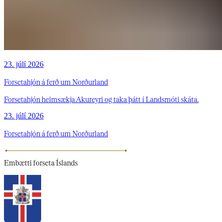
23. júlí 2026
Forsetahjón á ferð um Norðurland
Forsetahjón heimsækja Akureyri og taka þátt í Landsmóti skáta.
23. júlí 2026
Forsetahjón á ferð um Norðurland
Embætti
forseta Íslands