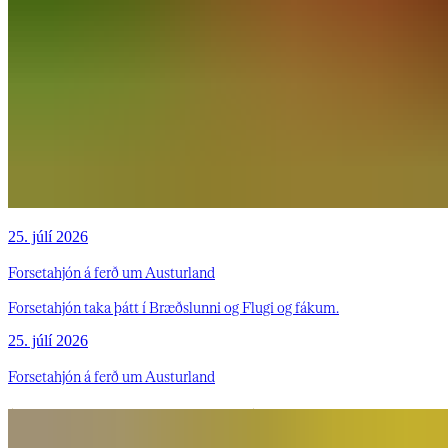
25. júlí 2026
Forsetahjón á ferð um Austurland
Forsetahjón taka þátt í Bræðslunni og Flugi og fákum.
25. júlí 2026
Forsetahjón á ferð um Austurland