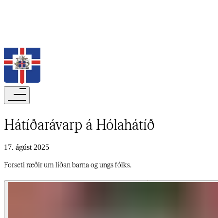
Leita
Hátíðarávarp á Hólahátíð​​​​‌ ‍ ​‍​‍‌‍ ‌ ​‍‌‍‍‌‌‍‌ ‌‍‍‌‌‍ ‍​‍​‍​ ‍‍​‍​‍‌ ​ ‌‍​‌‌‍ ‍‌‍‍‌‌ ‌​‌ ‍‌​‍ ‍‌‍‍‌‌‍ ​‍​‍​‍ ​​‍​‍‌‍‍​‌ ​‍‌‍‌‌‌‍‌‍​‍​‍​ ‍‍​‍​‍‌‍‍​‌ ‌​‌ ‌​‌ ​​‌ ​ ​‍ ​‍ ‌‍‌‍‌‍ ‌ ​‍‌ ​ ‌‍‌‌‌ ‌​‌‍‍‌​‍ ‌‌‍‍‌‌ ​ ‌‍ ​‌‍​‌‌‍ ‍‌‍‌​‌ ​ ​‍ ‍‌ ‌‍‌‍‌‌‌ ​‍‌‍​ ‌‍‌‌‌‍ ​​‍ ‍‌‍​‌‌ ​​‌ ​​​‍ ‌ ​ ‌ ‌​‌ ‌‌‌‍‌​‌‍‍‌‌‍ ​‍ ‌‍‍‌‌‍ ‍‌ ‌​‌‍‌‌‌‍ ‍‌ ‌​​‍ ‌‍‌‌‌‍‌​‌‍‍‌‌ ‌​​‍ ‌‍ ‌‌‍ ‌‍‌​‌‍‌‌​ ‌‌ ​​‌ ​‍‌‍‌‌‌ ​ ‌‍‌‌‌‍ ‍‌ ‌​‌‍​‌‌ ‌​‌‍‍‌‌‍ ‌‍ ‍​ ‍ ‌‍‍‌‌‍‌​​ ‌‌ ‌​‌​ ​‌ ​‌‌​ ‌‌​ ​ ‌ ‌‍ ‌‍‍‌‌‍ ​‌‌‍‌‌ ‍‌‌ ‍‍‌‍‌​‌ ‍‌‌‌​ ‌ ‌ ​ ‌‌‌‍‍‌‌‌‍​‌​‍​‌‌‌‌‌ ​​​ ‍ ‌ ‌​‌ ‍‌‌ ​​‌‍‌‌​ ‌‌‍ ‍‌‍‌‌‌ ‌ ‌ ​ ​ ‍ ‌ ​​‌‍​‌‌ ‌​‌‍‍​​ ‌‌ ‌​‌‍‍‌‌ ‌​‌‍ ​‌‍‌‌​ ‌‍​‍‌‍​‌‌ ​ ‌‍‌‌‌‌‌‌‌ ​‍‌‍ ​​ ‌‌‍‍​‌ ‌​‌ ‌​‌ ​​‌ ​ ​‍‌‌​ ​‍‌​‌‍​‍‌‌​ ​‍‌​‌‍‌‍‌‍‌‍ ‌ ​‍‌ ​ ‌‍‌‌‌ ‌​‌‍‍‌​‍ ‌‌‍‍‌‌ ​ ‌‍ ​‌‍​‌‌‍ ‍‌‍‌​‌ ​ ​‍ ‍‌ ‌‍‌‍‌‌‌ ​‍‌‍​ ‌‍‌‌‌‍ ​​‍ ‍‌‍​‌‌ ​​‌ ​​​‍‌‌​ ​‍‌​‌‍‌ ​ ‌ ‌​‌ ‌‌‌‍‌​‌‍‍‌‌‍ ​‍‌‍‌‍‍‌‌‍‌​​ ‌‌ ‌​‌​ ​‌ ​‌‌​ ‌‌​ ​ ‌ ‌‍ ‌‍‍‌‌‍ ​‌‌‍‌‌ ‍‌‌ ‍‍‌‍‌​‌ ‍‌‌‌​ ‌ ‌ ​ ‌‌‌‍‍‌‌‌‍​‌​‍​‌‌‌‌‌ ​​​‍‌‍‌ ‌​‌ ‍‌‌ ​​‌‍‌‌​ ‌‌‍ ‍‌‍‌‌‌ ‌ ‌ ​ ​‍‌‍‌ ​​‌‍​‌‌ ‌​‌‍‍​​ ‌‌ ‌​‌‍‍‌‌ ‌​‌‍ ​‌‍‌‌​‍‌‍‌ ​​‌‍‌‌‌ ​‍‌ ​ ‌ ​​‌‍‌‌‌‍​ ‌ ‌​‌‍‍‌‌ ‌‍‌‍‌‌​ ‌‌ ​​‌ ‌‌‌‍​‍‌‍ ​‌‍‍‌‌ ​ ‌‍‍​‌‍‌‌‌‍‌​​‍​‍‌ ‌
17. ágúst 2025
Forseti ræðir um líðan barna og ungs fólks.​​​​‌ ‍ ​‍​‍‌‍ ‌ ​‍‌‍‍‌‌‍‌ ‌‍‍‌‌‍ ‍​‍​‍​ ‍‍​‍​‍‌ ​ ‌‍​‌‌‍ ‍‌‍‍‌‌ ‌​‌ ‍‌​‍ ‍‌‍‍‌‌‍ ​‍​‍​‍ ​​‍​‍‌‍‍​‌ ​‍‌‍‌‌‌‍‌‍​‍​‍​ ‍‍​‍​‍‌‍‍​‌ ‌​‌ ‌​‌ ​​‌ ​ ​‍ ​‍ ‌‍‌‍‌‍ ‌ ​‍‌ ​ ‌‍‌‌‌ ‌​‌‍‍‌​‍ ‌‌‍‍‌‌ ​ ‌‍ ​‌‍​‌‌‍ ‍‌‍‌​‌ ​ ​‍ ‍‌ ‌‍‌‍‌‌‌ ​‍‌‍​ ‌‍‌‌‌‍ ​​‍ ‍‌‍​‌‌ ​​‌ ​​​‍ ‌ ​ ‌ ‌​‌ ‌‌‌‍‌​‌‍‍‌‌‍ ​‍ ‌‍‍‌‌‍ ‍‌ ‌​‌‍‌‌‌‍ ‍‌ ‌​​‍ ‌‍‌‌‌‍‌​‌‍‍‌‌ ‌​​‍ ‌‍ ‌‌‍ ‌‍‌​‌‍‌‌​ ‌‌ ​​‌ ​‍‌‍‌‌‌ ​ ‌‍‌‌‌‍ ‍‌ ‌​‌‍​‌‌ ‌​‌‍‍‌‌‍ ‌‍ ‍​ ‍ ‌‍‍‌‌‍‌​​ ‌‌ ‌​‌​ ​‌ ​‌‌​ ‌‌​ ​ ‌ ‌‍ ‌‍‍‌‌‍ ​‌‌‍‌‌ ‍‌‌ ‍‍‌‍‌​‌ ‍‌‌‌​ ‌ ‌ ​ ‌‌‌‍‍‌‌‌‍​‌​‍​‌‌‌‌‌ ​​​ ‍ ‌ ‌​‌ ‍‌‌ ​​‌‍‌‌​ ‌‌‍ ‍‌‍‌‌‌ ‌ ‌ ​ ​ ‍ ‌ ​​‌‍​‌‌ ‌​‌‍‍​​ ‌‌‍‌​‌‍‌‌‌ ​ ‌‍​ ‌ ​‍‌‍‍‌‌ ​​‌ ‌​‌‍‍‌‌‍ ‌‍ ‍​ ‌‍​‍‌‍​‌‌ ​ ‌‍‌‌‌‌‌‌‌ ​‍‌‍ ​​ ‌‌‍‍​‌ ‌​‌ ‌​‌ ​​‌ ​ ​‍‌‌​ ​‍‌​‌‍​‍‌‌​ ​‍‌​‌‍‌‍‌‍‌‍ ‌ ​‍‌ ​ ‌‍‌‌‌ ‌​‌‍‍‌​‍ ‌‌‍‍‌‌ ​ ‌‍ ​‌‍​‌‌‍ ‍‌‍‌​‌ ​ ​‍ ‍‌ ‌‍‌‍‌‌‌ ​‍‌‍​ ‌‍‌‌‌‍ ​​‍ ‍‌‍​‌‌ ​​‌ ​​​‍‌‌​ ​‍‌​‌‍‌ ​ ‌ ‌​‌ ‌‌‌‍‌​‌‍‍‌‌‍ ​‍‌‍‌‍‍‌‌‍‌​​ ‌‌ ‌​‌​ ​‌ ​‌‌​ ‌‌​ ​ ‌ ‌‍ ‌‍‍‌‌‍ ​‌‌‍‌‌ ‍‌‌ ‍‍‌‍‌​‌ ‍‌‌‌​ ‌ ‌ ​ ‌‌‌‍‍‌‌‌‍​‌​‍​‌‌‌‌‌ ​​​‍‌‍‌ ‌​‌ ‍‌‌ ​​‌‍‌‌​ ‌‌‍ ‍‌‍‌‌‌ ‌ ‌ ​ ​‍‌‍‌ ​​‌‍​‌‌ ‌​‌‍‍​​ ‌‌‍‌​‌‍‌‌‌ ​ ‌‍​ ‌ ​‍‌‍‍‌‌ ​​‌ ‌​‌‍‍‌‌‍ ‌‍ ‍​‍‌‍‌ ​​‌‍‌‌‌ ​‍‌ ​ ‌ ​​‌‍‌‌‌‍​ ‌ ‌​‌‍‍‌‌ ‌‍‌‍‌‌​ ‌‌ ​​‌ ‌‌‌‍​‍‌‍ ​‌‍‍‌‌ ​ ‌‍‍​‌‍‌‌‌‍‌​​‍​‍‌ ‌