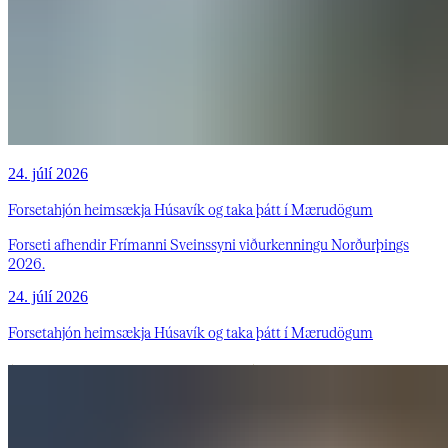
24. júlí 2026
Forsetahjón heimsækja Húsavík og taka þátt í Mærudögum
Forseti afhendir Frímanni Sveinssyni viðurkenningu Norðurþings
2026.
24. júlí 2026
Forsetahjón heimsækja Húsavík og taka þátt í Mærudögum