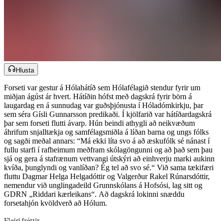
Hlusta
Forseti var gestur á Hólahátíð sem Hólafélagið stendur fyrir um
miðjan ágúst ár hvert. Hátíðin hófst með dagskrá fyrir börn á
laugardag en á sunnudag var guðsþjónusta í Hóladómkirkju, þar
sem séra Gísli Gunnarsson predikaði. Í kjölfarið var hátíðardagskrá
þar sem forseti flutti ávarp. Hún beindi athygli að neikvæðum
áhrifum snjalltækja og samfélagsmiðla á líðan barna og ungs fólks
og sagði meðal annars: “Má ekki líta svo á að æskufólk sé nánast í
fullu starfi í rafheimum meðfram skólagöngunni og að það sem þau
sjá og gera á stafrænum vettvangi útskýri að einhverju marki aukinn
kvíða, þunglyndi og vanlíðan? Ég tel að svo sé.“ Við sama tækifæri
fluttu Dagmar Helga Helgadóttir og Valgerður Rakel Rúnarsdóttir,
nemendur við unglingadeild Grunnskólans á Hofsósi, lag sitt og
GDRN „Riddari kærleikans“. Að dagskrá lokinni snæddu
forsetahjón kvöldverð að Hólum.​​​​‌ ‍ ​‍​‍‌‍ ‌ ​‍‌‍‍‌‌‍‌ ‌‍‍‌‌‍ ‍​‍​‍​ ‍‍​‍​‍‌ ​ ‌‍​‌‌‍ ‍‌‍‍‌‌ ‌​‌ ‍‌​‍ ‍‌‍‍‌‌‍ ​‍​‍​‍ ​​‍​‍‌‍‍​‌ ​‍‌‍‌‌‌‍‌‍​‍​‍​ ‍‍​‍​‍‌‍‍​‌ ‌​‌ ‌​‌ ​​‌ ​ ​‍ ​‍ ‌‍‌‍‌‍ ‌ ​‍‌ ​ ‌‍‌‌‌ ‌​‌‍‍‌​‍ ‌‌‍‍‌‌ ​ ‌‍ ​‌‍​‌‌‍ ‍‌‍‌​‌ ​ ​‍ ‍‌ ‌‍‌‍‌‌‌ ​‍‌‍​ ‌‍‌‌‌‍ ​​‍ ‍‌‍​‌‌ ​​‌ ​​​‍ ‌ ​ ‌ ‌​‌ ‌‌‌‍‌​‌‍‍‌‌‍ ​‍ ‌‍‍‌‌‍ ‍‌ ‌​‌‍‌‌‌‍ ‍‌ ‌​​‍ ‌‍‌‌‌‍‌​‌‍‍‌‌ ‌​​‍ ‌‍ ‌‌‍ ‌‍‌​‌‍‌‌​ ‌‌ ​​‌ ​‍‌‍‌‌‌ ​ ‌‍‌‌‌‍ ‍‌ ‌​‌‍​‌‌ ‌​‌‍‍‌‌‍ ‌‍ ‍​ ‍ ‌‍‍‌‌‍‌​​ ‌‌ ‌​‌​ ​‌ ​‌‌​ ‌‌​ ​ ‌ ‌‍ ‌‍‍‌‌‍ ​‌‌‍‌‌ ‍‌‌ ‍‍‌‍‌​‌ ‍‌‌‌​ ‌ ‌ ​ ‌‌‌‍‍‌‌‌‍​‌​‍​‌‌‌‌‌ ​​​ ‍ ‌ ‌​‌ ‍‌‌ ​​‌‍‌‌​ ‌‌‍ ‍‌‍‌‌‌ ‌ ‌ ​ ​ ‍ ‌ ​​‌‍​‌‌ ‌​‌‍‍​​ ‌‌ ​​‌‍​‌‌‍‌ ‌‍‌‌‌​​‍‌ ‌‌‌‍‍‌‌‍ ​‌‍‌​‌‍‌‌‌ ​‍​‍‌‌​ ‌‌‌​​‍‌‌ ‌‍‍ ‌‍‌‌‌ ‍‌​‍‌‌​ ​ ‌​‌​​‍‌‌​ ​ ‌​‌​​‍‌‌​ ​‍​ ​‍‌ ​‍‌‍‍‌‌‍​ ‌‍‍​‌ ‌​‌‍‌‌‌ ‍​‌ ‌​​‍ ‌‌‍‍‌‌ ​‌​ ‌​‌‍‌ ‌‍​‌​ ‌‌‌‍‌‌‌‍‍‍‌‍‍ ​‍‌‌​ ​‍​ ​‍​‍‌‌​ ‌‌‌​‌​​‍ ‍‌‍​ ‌‍ ‌‍ ‍‌ ‌​‌‍‌‌‌‍ ‍‌ ‌​​‍‌‌​ ‌‌‌​​‍‌‌ ‌‍‍ ‌‍‌‌‌ ‍‌​‍‌‌​ ​ ‌​‌​​‍‌‌​ ​ ‌​‌​​‍‌‌​ ​‍​ ​‍​ ‌ ​ ‍‌​ ​‍​ ‍‌​ ​ ​ ​‍‌‍​ ​ ‌ ‌‍​ ‌‍‌​‌‍​‌‌‍‌‍​‍‌‌​ ​‍​ ​‍​‍‌‌​ ‌‌‌​‌​​‍ ‍‌‍​ ‌‍‍​‌‍‍‌‌‍ ​‌‍‌​‌ ​‍‌‍‌‌‌‍ ‍​‍‌‌​ ‌‌‌​​‍‌‌ ‌‍‍ ‌‍‌‌‌ ‍‌​‍‌‌​ ​ ‌​‌​​‍‌‌​ ​ ‌​‌​​‍‌‌​ ​‍​ ​‍​ ​‍​ ​ ​ ​​​ ​​​ ​ ‌‍‌‍​ ‍​‌‍​ ​ ​ ​ ​ ​ ‍​​ ‍‌​‍‌‌​ ​‍​ ​‍​‍‌‌​ ‌‌‌​‌​​‍ ‍‌ ‌​‌‍‌‌‌ ‍​‌ ‌​​ ‌‍​‍‌‍​‌‌ ​ ‌‍‌‌‌‌‌‌‌ ​‍‌‍ ​​ ‌‌‍‍​‌ ‌​‌ ‌​‌ ​​‌ ​ ​‍‌‌​ ​‍‌​‌‍​‍‌‌​ ​‍‌​‌‍‌‍‌‍‌‍ ‌ ​‍‌ ​ ‌‍‌‌‌ ‌​‌‍‍‌​‍ ‌‌‍‍‌‌ ​ ‌‍ ​‌‍​‌‌‍ ‍‌‍‌​‌ ​ ​‍ ‍‌ ‌‍‌‍‌‌‌ ​‍‌‍​ ‌‍‌‌‌‍ ​​‍ ‍‌‍​‌‌ ​​‌ ​​​‍‌‌​ ​‍‌​‌‍‌ ​ ‌ ‌​‌ ‌‌‌‍‌​‌‍‍‌‌‍ ​‍‌‍‌‍‍‌‌‍‌​​ ‌‌ ‌​‌​ ​‌ ​‌‌​ ‌‌​ ​ ‌ ‌‍ ‌‍‍‌‌‍ ​‌‌‍‌‌ ‍‌‌ ‍‍‌‍‌​‌ ‍‌‌‌​ ‌ ‌ ​ ‌‌‌‍‍‌‌‌‍​‌​‍​‌‌‌‌‌ ​​​‍‌‍‌ ‌​‌ ‍‌‌ ​​‌‍‌‌​ ‌‌‍ ‍‌‍‌‌‌ ‌ ‌ ​ ​‍‌‍‌ ​​‌‍​‌‌ ‌​‌‍‍​​ ‌‌ ​​‌‍​‌‌‍‌ ‌‍‌‌‌​​‍‌ ‌‌‌‍‍‌‌‍ ​‌‍‌​‌‍‌‌‌ ​‍​‍‌‌​ ‌‌‌​​‍‌‌ ‌‍‍ ‌‍‌‌‌ ‍‌​‍‌‌​ ​ ‌​‌​​‍‌‌​ ​ ‌​‌​​‍‌‌​ ​‍​ ​‍‌ ​‍‌‍‍‌‌‍​ ‌‍‍​‌ ‌​‌‍‌‌‌ ‍​‌ ‌​​‍ ‌‌‍‍‌‌ ​‌​ ‌​‌‍‌ ‌‍​‌​ ‌‌‌‍‌‌‌‍‍‍‌‍‍ ​‍‌‌​ ​‍​ ​‍​‍‌‌​ ‌‌‌​‌​​‍ ‍‌‍​ ‌‍ ‌‍ ‍‌ ‌​‌‍‌‌‌‍ ‍‌ ‌​​‍‌‌​ ‌‌‌​​‍‌‌ ‌‍‍ ‌‍‌‌‌ ‍‌​‍‌‌​ ​ ‌​‌​​‍‌‌​ ​ ‌​‌​​‍‌‌​ ​‍​ ​‍​ ‌ ​ ‍‌​ ​‍​ ‍‌​ ​ ​ ​‍‌‍​ ​ ‌ ‌‍​ ‌‍‌​‌‍​‌‌‍‌‍​‍‌‌​ ​‍​ ​‍​‍‌‌​ ‌‌‌​‌​​‍ ‍‌‍​ ‌‍‍​‌‍‍‌‌‍ ​‌‍‌​‌ ​‍‌‍‌‌‌‍ ‍​‍‌‌​ ‌‌‌​​‍‌‌ ‌‍‍ ‌‍‌‌‌ ‍‌​‍‌‌​ ​ ‌​‌​​‍‌‌​ ​ ‌​‌​​‍‌‌​ ​‍​ ​‍​ ​‍​ ​ ​ ​​​ ​​​ ​ ‌‍‌‍​ ‍​‌‍​ ​ ​ ​ ​ ​ ‍​​ ‍‌​‍‌‌​ ​‍​ ​‍​‍‌‌​ ‌‌‌​‌​​‍ ‍‌ ‌​‌‍‌‌‌ ‍​‌ ‌​​‍‌‍‌ ​​‌‍‌‌‌ ​‍‌ ​ ‌ ​​‌‍‌‌‌‍​ ‌ ‌​‌‍‍‌‌ ‌‍‌‍‌‌​ ‌‌ ​​‌ ‌‌‌‍​‍‌‍ ​‌‍‍‌‌ ​ ‌‍‍​‌‍‌‌‌‍‌​​‍​‍‌ ‌
Fleiri fréttir