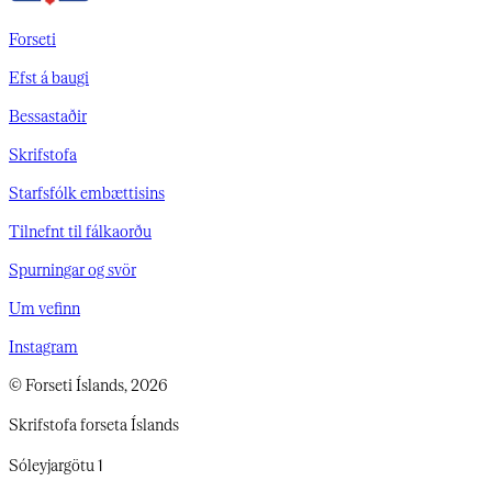
Forseti
Efst á baugi
Bessastaðir
Skrifstofa
Starfsfólk embættisins
Tilnefnt til fálkaorðu
Spurningar og svör
Um vefinn
Instagram
© Forseti Íslands, 2026
Skrifstofa forseta Íslands
Sóleyjargötu 1