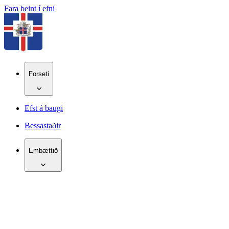
Fara beint í efni
Forseti
Efst á baugi
Bessastaðir
Embættið
IS
EN