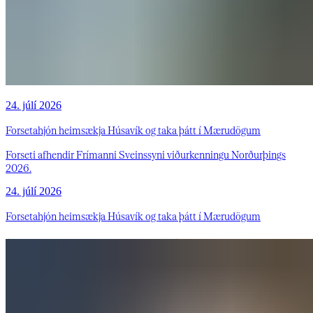
24. júlí 2026
Forsetahjón heimsækja Húsavík og taka þátt í Mærudögum
Forseti afhendir Frímanni Sveinssyni viðurkenningu Norðurþings
2026.
24. júlí 2026
Forsetahjón heimsækja Húsavík og taka þátt í Mærudögum