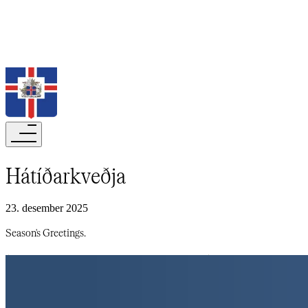
Leita
Hátíðarkveðja​​​​‌ ‍ ​‍​‍‌‍ ‌ ​‍‌‍‍‌‌‍‌ ‌‍‍‌‌‍ ‍​‍​‍​ ‍‍​‍​‍‌ ​ ‌‍​‌‌‍ ‍‌‍‍‌‌ ‌​‌ ‍‌​‍ ‍‌‍‍‌‌‍ ​‍​‍​‍ ​​‍​‍‌‍‍​‌ ​‍‌‍‌‌‌‍‌‍​‍​‍​ ‍‍​‍​‍‌‍‍​‌ ‌​‌ ‌​‌ ​​‌ ​ ​‍ ​‍ ‌‍‌‍‌‍ ‌ ​‍‌ ​ ‌‍‌‌‌ ‌​‌‍‍‌​‍ ‌‌‍‍‌‌ ​ ‌‍ ​‌‍​‌‌‍ ‍‌‍‌​‌ ​ ​‍ ‍‌ ‌‍‌‍‌‌‌ ​‍‌‍​ ‌‍‌‌‌‍ ​​‍ ‍‌‍​‌‌ ​​‌ ​​​‍ ‌ ​ ‌ ‌​‌ ‌‌‌‍‌​‌‍‍‌‌‍ ​‍ ‌‍‍‌‌‍ ‍‌ ‌​‌‍‌‌‌‍ ‍‌ ‌​​‍ ‌‍‌‌‌‍‌​‌‍‍‌‌ ‌​​‍ ‌‍ ‌‌‍ ‌‍‌​‌‍‌‌​ ‌‌ ​​‌ ​‍‌‍‌‌‌ ​ ‌‍‌‌‌‍ ‍‌ ‌​‌‍​‌‌ ‌​‌‍‍‌‌‍ ‌‍ ‍​ ‍ ‌‍‍‌‌‍‌​​ ‌‌‍‍​‌ ‌ ‌​ ‍‌ ​​‌​​‌‌‌‍‍‌ ‌ ‌‍‍‍‌‍‍​‌‍‌​‌‌‌‌‌‍‌‍‌‍‍‍‌‍ ‌‌ ‌‍‌​‍‍‌​ ‌‌‌‍‌‌‍‌‌‌​‍ ‌‍‌ ​ ​​​ ‍ ‌ ‌​‌ ‍‌‌ ​​‌‍‌‌​ ‌‌‍ ‍‌‍‌‌‌ ‌ ‌ ​ ​ ‍ ‌ ​​‌‍​‌‌ ‌​‌‍‍​​ ‌‌ ‌​‌‍‍‌‌ ‌​‌‍ ​‌‍‌‌​ ‌‍​‍‌‍​‌‌ ​ ‌‍‌‌‌‌‌‌‌ ​‍‌‍ ​​ ‌‌‍‍​‌ ‌​‌ ‌​‌ ​​‌ ​ ​‍‌‌​ ​‍‌​‌‍​‍‌‌​ ​‍‌​‌‍‌‍‌‍‌‍ ‌ ​‍‌ ​ ‌‍‌‌‌ ‌​‌‍‍‌​‍ ‌‌‍‍‌‌ ​ ‌‍ ​‌‍​‌‌‍ ‍‌‍‌​‌ ​ ​‍ ‍‌ ‌‍‌‍‌‌‌ ​‍‌‍​ ‌‍‌‌‌‍ ​​‍ ‍‌‍​‌‌ ​​‌ ​​​‍‌‌​ ​‍‌​‌‍‌ ​ ‌ ‌​‌ ‌‌‌‍‌​‌‍‍‌‌‍ ​‍‌‍‌‍‍‌‌‍‌​​ ‌‌‍‍​‌ ‌ ‌​ ‍‌ ​​‌​​‌‌‌‍‍‌ ‌ ‌‍‍‍‌‍‍​‌‍‌​‌‌‌‌‌‍‌‍‌‍‍‍‌‍ ‌‌ ‌‍‌​‍‍‌​ ‌‌‌‍‌‌‍‌‌‌​‍ ‌‍‌ ​ ​​​‍‌‍‌ ‌​‌ ‍‌‌ ​​‌‍‌‌​ ‌‌‍ ‍‌‍‌‌‌ ‌ ‌ ​ ​‍‌‍‌ ​​‌‍​‌‌ ‌​‌‍‍​​ ‌‌ ‌​‌‍‍‌‌ ‌​‌‍ ​‌‍‌‌​‍‌‍‌ ​​‌‍‌‌‌ ​‍‌ ​ ‌ ​​‌‍‌‌‌‍​ ‌ ‌​‌‍‍‌‌ ‌‍‌‍‌‌​ ‌‌ ​​‌ ‌‌‌‍​‍‌‍ ​‌‍‍‌‌ ​ ‌‍‍​‌‍‌‌‌‍‌​​‍​‍‌ ‌
23. desember 2025
Season's Greetings.​​​​‌ ‍ ​‍​‍‌‍ ‌ ​‍‌‍‍‌‌‍‌ ‌‍‍‌‌‍ ‍​‍​‍​ ‍‍​‍​‍‌ ​ ‌‍​‌‌‍ ‍‌‍‍‌‌ ‌​‌ ‍‌​‍ ‍‌‍‍‌‌‍ ​‍​‍​‍ ​​‍​‍‌‍‍​‌ ​‍‌‍‌‌‌‍‌‍​‍​‍​ ‍‍​‍​‍‌‍‍​‌ ‌​‌ ‌​‌ ​​‌ ​ ​‍ ​‍ ‌‍‌‍‌‍ ‌ ​‍‌ ​ ‌‍‌‌‌ ‌​‌‍‍‌​‍ ‌‌‍‍‌‌ ​ ‌‍ ​‌‍​‌‌‍ ‍‌‍‌​‌ ​ ​‍ ‍‌ ‌‍‌‍‌‌‌ ​‍‌‍​ ‌‍‌‌‌‍ ​​‍ ‍‌‍​‌‌ ​​‌ ​​​‍ ‌ ​ ‌ ‌​‌ ‌‌‌‍‌​‌‍‍‌‌‍ ​‍ ‌‍‍‌‌‍ ‍‌ ‌​‌‍‌‌‌‍ ‍‌ ‌​​‍ ‌‍‌‌‌‍‌​‌‍‍‌‌ ‌​​‍ ‌‍ ‌‌‍ ‌‍‌​‌‍‌‌​ ‌‌ ​​‌ ​‍‌‍‌‌‌ ​ ‌‍‌‌‌‍ ‍‌ ‌​‌‍​‌‌ ‌​‌‍‍‌‌‍ ‌‍ ‍​ ‍ ‌‍‍‌‌‍‌​​ ‌‌‍‍​‌ ‌ ‌​ ‍‌ ​​‌​​‌‌‌‍‍‌ ‌ ‌‍‍‍‌‍‍​‌‍‌​‌‌‌‌‌‍‌‍‌‍‍‍‌‍ ‌‌ ‌‍‌​‍‍‌​ ‌‌‌‍‌‌‍‌‌‌​‍ ‌‍‌ ​ ​​​ ‍ ‌ ‌​‌ ‍‌‌ ​​‌‍‌‌​ ‌‌‍ ‍‌‍‌‌‌ ‌ ‌ ​ ​ ‍ ‌ ​​‌‍​‌‌ ‌​‌‍‍​​ ‌‌‍‌​‌‍‌‌‌ ​ ‌‍​ ‌ ​‍‌‍‍‌‌ ​​‌ ‌​‌‍‍‌‌‍ ‌‍ ‍​ ‌‍​‍‌‍​‌‌ ​ ‌‍‌‌‌‌‌‌‌ ​‍‌‍ ​​ ‌‌‍‍​‌ ‌​‌ ‌​‌ ​​‌ ​ ​‍‌‌​ ​‍‌​‌‍​‍‌‌​ ​‍‌​‌‍‌‍‌‍‌‍ ‌ ​‍‌ ​ ‌‍‌‌‌ ‌​‌‍‍‌​‍ ‌‌‍‍‌‌ ​ ‌‍ ​‌‍​‌‌‍ ‍‌‍‌​‌ ​ ​‍ ‍‌ ‌‍‌‍‌‌‌ ​‍‌‍​ ‌‍‌‌‌‍ ​​‍ ‍‌‍​‌‌ ​​‌ ​​​‍‌‌​ ​‍‌​‌‍‌ ​ ‌ ‌​‌ ‌‌‌‍‌​‌‍‍‌‌‍ ​‍‌‍‌‍‍‌‌‍‌​​ ‌‌‍‍​‌ ‌ ‌​ ‍‌ ​​‌​​‌‌‌‍‍‌ ‌ ‌‍‍‍‌‍‍​‌‍‌​‌‌‌‌‌‍‌‍‌‍‍‍‌‍ ‌‌ ‌‍‌​‍‍‌​ ‌‌‌‍‌‌‍‌‌‌​‍ ‌‍‌ ​ ​​​‍‌‍‌ ‌​‌ ‍‌‌ ​​‌‍‌‌​ ‌‌‍ ‍‌‍‌‌‌ ‌ ‌ ​ ​‍‌‍‌ ​​‌‍​‌‌ ‌​‌‍‍​​ ‌‌‍‌​‌‍‌‌‌ ​ ‌‍​ ‌ ​‍‌‍‍‌‌ ​​‌ ‌​‌‍‍‌‌‍ ‌‍ ‍​‍‌‍‌ ​​‌‍‌‌‌ ​‍‌ ​ ‌ ​​‌‍‌‌‌‍​ ‌ ‌​‌‍‍‌‌ ‌‍‌‍‌‌​ ‌‌ ​​‌ ‌‌‌‍​‍‌‍ ​‌‍‍‌‌ ​ ‌‍‍​‌‍‌‌‌‍‌​​‍​‍‌ ‌