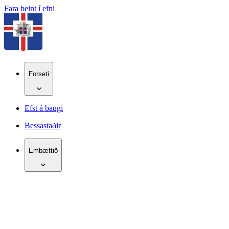
Fara beint í efni
Forseti
Efst á baugi
Bessastaðir
Embættið
IS
EN