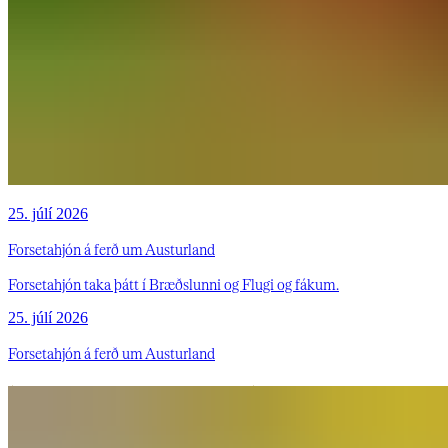
25. júlí 2026
Forsetahjón á ferð um Austurland
Forsetahjón taka þátt í Bræðslunni og Flugi og fákum.
25. júlí 2026
Forsetahjón á ferð um Austurland