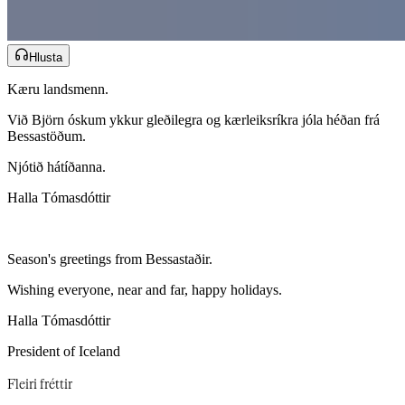
Hlusta
Kæru landsmenn.​​​​‌ ‍ ​‍​‍‌‍ ‌ ​‍‌‍‍‌‌‍‌ ‌‍‍‌‌‍ ‍​‍​‍​ ‍‍​‍​‍‌ ​ ‌‍​‌‌‍ ‍‌‍‍‌‌ ‌​‌ ‍‌​‍ ‍‌‍‍‌‌‍ ​‍​‍​‍ ​​‍​‍‌‍‍​‌ ​‍‌‍‌‌‌‍‌‍​‍​‍​ ‍‍​‍​‍‌‍‍​‌ ‌​‌ ‌​‌ ​​‌ ​ ​‍ ​‍ ‌‍‌‍‌‍ ‌ ​‍‌ ​ ‌‍‌‌‌ ‌​‌‍‍‌​‍ ‌‌‍‍‌‌ ​ ‌‍ ​‌‍​‌‌‍ ‍‌‍‌​‌ ​ ​‍ ‍‌ ‌‍‌‍‌‌‌ ​‍‌‍​ ‌‍‌‌‌‍ ​​‍ ‍‌‍​‌‌ ​​‌ ​​​‍ ‌ ​ ‌ ‌​‌ ‌‌‌‍‌​‌‍‍‌‌‍ ​‍ ‌‍‍‌‌‍ ‍‌ ‌​‌‍‌‌‌‍ ‍‌ ‌​​‍ ‌‍‌‌‌‍‌​‌‍‍‌‌ ‌​​‍ ‌‍ ‌‌‍ ‌‍‌​‌‍‌‌​ ‌‌ ​​‌ ​‍‌‍‌‌‌ ​ ‌‍‌‌‌‍ ‍‌ ‌​‌‍​‌‌ ‌​‌‍‍‌‌‍ ‌‍ ‍​ ‍ ‌‍‍‌‌‍‌​​ ‌‌‍‍​‌ ‌ ‌​ ‍‌ ​​‌​​‌‌‌‍‍‌ ‌ ‌‍‍‍‌‍‍​‌‍‌​‌‌‌‌‌‍‌‍‌‍‍‍‌‍ ‌‌ ‌‍‌​‍‍‌​ ‌‌‌‍‌‌‍‌‌‌​‍ ‌‍‌ ​ ​​​ ‍ ‌ ‌​‌ ‍‌‌ ​​‌‍‌‌​ ‌‌‍ ‍‌‍‌‌‌ ‌ ‌ ​ ​ ‍ ‌ ​​‌‍​‌‌ ‌​‌‍‍​​ ‌‌ ​​‌‍​‌‌‍‌ ‌‍‌‌‌​​‍‌ ‌‌‌‍‍‌‌‍ ​‌‍‌​‌‍‌‌‌ ​‍​‍‌‌​ ‌‌‌​​‍‌‌ ‌‍‍ ‌‍‌‌‌ ‍‌​‍‌‌​ ​ ‌​‌​​‍‌‌​ ​ ‌​‌​​‍‌‌​ ​‍​ ​‍‌ ​‍‌‍‍‌‌‍​ ‌‍‍​‌ ‌​‌‍‌‌‌ ‍​‌ ‌​​‍ ‌‌‍‍​​ ‍​‌‍​‍​ ‌‌​ ‍‌​ ‌​‌‍​‌‌‍‌‌‌‍‌‌​‍‌‌​ ​‍​ ​‍​‍‌‌​ ‌‌‌​‌​​‍ ‍‌‍​ ‌‍ ‌‍ ‍‌ ‌​‌‍‌‌‌‍ ‍‌ ‌​​‍‌‌​ ‌‌‌​​‍‌‌ ‌‍‍ ‌‍‌‌‌ ‍‌​‍‌‌​ ​ ‌​‌​​‍‌‌​ ​ ‌​‌​​‍‌‌​ ​‍​ ​‍‌‍​‌‌‍​‍‌‍​‍‌‍​‍‌‍‌‍‌‍​ ​ ‍‌​ ‌‌‌‍​ ​ ‍‌​ ​​​ ​‍​‍‌‌​ ​‍​ ​‍​‍‌‌​ ‌‌‌​‌​​‍ ‍‌‍​ ‌‍‍​‌‍‍‌‌‍ ​‌‍‌​‌ ​‍‌‍‌‌‌‍ ‍​‍‌‌​ ‌‌‌​​‍‌‌ ‌‍‍ ‌‍‌‌‌ ‍‌​‍‌‌​ ​ ‌​‌​​‍‌‌​ ​ ‌​‌​​‍‌‌​ ​‍​ ​‍​ ‌​​ ‌​​ ‌​​ ​‍‌‍‌‍​ ‍‌‌‍‌‌‌‍​ ​ ​‍​ ​​‌‍​‌​ ‌‍​‍‌‌​ ​‍​ ​‍​‍‌‌​ ‌‌‌​‌​​‍ ‍‌ ‌​‌‍‌‌‌ ‍​‌ ‌​​ ‌‍​‍‌‍​‌‌ ​ ‌‍‌‌‌‌‌‌‌ ​‍‌‍ ​​ ‌‌‍‍​‌ ‌​‌ ‌​‌ ​​‌ ​ ​‍‌‌​ ​‍‌​‌‍​‍‌‌​ ​‍‌​‌‍‌‍‌‍‌‍ ‌ ​‍‌ ​ ‌‍‌‌‌ ‌​‌‍‍‌​‍ ‌‌‍‍‌‌ ​ ‌‍ ​‌‍​‌‌‍ ‍‌‍‌​‌ ​ ​‍ ‍‌ ‌‍‌‍‌‌‌ ​‍‌‍​ ‌‍‌‌‌‍ ​​‍ ‍‌‍​‌‌ ​​‌ ​​​‍‌‌​ ​‍‌​‌‍‌ ​ ‌ ‌​‌ ‌‌‌‍‌​‌‍‍‌‌‍ ​‍‌‍‌‍‍‌‌‍‌​​ ‌‌‍‍​‌ ‌ ‌​ ‍‌ ​​‌​​‌‌‌‍‍‌ ‌ ‌‍‍‍‌‍‍​‌‍‌​‌‌‌‌‌‍‌‍‌‍‍‍‌‍ ‌‌ ‌‍‌​‍‍‌​ ‌‌‌‍‌‌‍‌‌‌​‍ ‌‍‌ ​ ​​​‍‌‍‌ ‌​‌ ‍‌‌ ​​‌‍‌‌​ ‌‌‍ ‍‌‍‌‌‌ ‌ ‌ ​ ​‍‌‍‌ ​​‌‍​‌‌ ‌​‌‍‍​​ ‌‌ ​​‌‍​‌‌‍‌ ‌‍‌‌‌​​‍‌ ‌‌‌‍‍‌‌‍ ​‌‍‌​‌‍‌‌‌ ​‍​‍‌‌​ ‌‌‌​​‍‌‌ ‌‍‍ ‌‍‌‌‌ ‍‌​‍‌‌​ ​ ‌​‌​​‍‌‌​ ​ ‌​‌​​‍‌‌​ ​‍​ ​‍‌ ​‍‌‍‍‌‌‍​ ‌‍‍​‌ ‌​‌‍‌‌‌ ‍​‌ ‌​​‍ ‌‌‍‍​​ ‍​‌‍​‍​ ‌‌​ ‍‌​ ‌​‌‍​‌‌‍‌‌‌‍‌‌​‍‌‌​ ​‍​ ​‍​‍‌‌​ ‌‌‌​‌​​‍ ‍‌‍​ ‌‍ ‌‍ ‍‌ ‌​‌‍‌‌‌‍ ‍‌ ‌​​‍‌‌​ ‌‌‌​​‍‌‌ ‌‍‍ ‌‍‌‌‌ ‍‌​‍‌‌​ ​ ‌​‌​​‍‌‌​ ​ ‌​‌​​‍‌‌​ ​‍​ ​‍‌‍​‌‌‍​‍‌‍​‍‌‍​‍‌‍‌‍‌‍​ ​ ‍‌​ ‌‌‌‍​ ​ ‍‌​ ​​​ ​‍​‍‌‌​ ​‍​ ​‍​‍‌‌​ ‌‌‌​‌​​‍ ‍‌‍​ ‌‍‍​‌‍‍‌‌‍ ​‌‍‌​‌ ​‍‌‍‌‌‌‍ ‍​‍‌‌​ ‌‌‌​​‍‌‌ ‌‍‍ ‌‍‌‌‌ ‍‌​‍‌‌​ ​ ‌​‌​​‍‌‌​ ​ ‌​‌​​‍‌‌​ ​‍​ ​‍​ ‌​​ ‌​​ ‌​​ ​‍‌‍‌‍​ ‍‌‌‍‌‌‌‍​ ​ ​‍​ ​​‌‍​‌​ ‌‍​‍‌‌​ ​‍​ ​‍​‍‌‌​ ‌‌‌​‌​​‍ ‍‌ ‌​‌‍‌‌‌ ‍​‌ ‌​​‍‌‍‌ ​​‌‍‌‌‌ ​‍‌ ​ ‌ ​​‌‍‌‌‌‍​ ‌ ‌​‌‍‍‌‌ ‌‍‌‍‌‌​ ‌‌ ​​‌ ‌‌‌‍​‍‌‍ ​‌‍‍‌‌ ​ ‌‍‍​‌‍‌‌‌‍‌​​‍​‍‌ ‌
Við Björn óskum ykkur gleðilegra og kærleiksríkra jóla héðan frá
Bessastöðum.​​​​‌ ‍ ​‍​‍‌‍ ‌ ​‍‌‍‍‌‌‍‌ ‌‍‍‌‌‍ ‍​‍​‍​ ‍‍​‍​‍‌ ​ ‌‍​‌‌‍ ‍‌‍‍‌‌ ‌​‌ ‍‌​‍ ‍‌‍‍‌‌‍ ​‍​‍​‍ ​​‍​‍‌‍‍​‌ ​‍‌‍‌‌‌‍‌‍​‍​‍​ ‍‍​‍​‍‌‍‍​‌ ‌​‌ ‌​‌ ​​‌ ​ ​‍ ​‍ ‌‍‌‍‌‍ ‌ ​‍‌ ​ ‌‍‌‌‌ ‌​‌‍‍‌​‍ ‌‌‍‍‌‌ ​ ‌‍ ​‌‍​‌‌‍ ‍‌‍‌​‌ ​ ​‍ ‍‌ ‌‍‌‍‌‌‌ ​‍‌‍​ ‌‍‌‌‌‍ ​​‍ ‍‌‍​‌‌ ​​‌ ​​​‍ ‌ ​ ‌ ‌​‌ ‌‌‌‍‌​‌‍‍‌‌‍ ​‍ ‌‍‍‌‌‍ ‍‌ ‌​‌‍‌‌‌‍ ‍‌ ‌​​‍ ‌‍‌‌‌‍‌​‌‍‍‌‌ ‌​​‍ ‌‍ ‌‌‍ ‌‍‌​‌‍‌‌​ ‌‌ ​​‌ ​‍‌‍‌‌‌ ​ ‌‍‌‌‌‍ ‍‌ ‌​‌‍​‌‌ ‌​‌‍‍‌‌‍ ‌‍ ‍​ ‍ ‌‍‍‌‌‍‌​​ ‌‌‍‍​‌ ‌ ‌​ ‍‌ ​​‌​​‌‌‌‍‍‌ ‌ ‌‍‍‍‌‍‍​‌‍‌​‌‌‌‌‌‍‌‍‌‍‍‍‌‍ ‌‌ ‌‍‌​‍‍‌​ ‌‌‌‍‌‌‍‌‌‌​‍ ‌‍‌ ​ ​​​ ‍ ‌ ‌​‌ ‍‌‌ ​​‌‍‌‌​ ‌‌‍ ‍‌‍‌‌‌ ‌ ‌ ​ ​ ‍ ‌ ​​‌‍​‌‌ ‌​‌‍‍​​ ‌‌ ​​‌‍​‌‌‍‌ ‌‍‌‌‌​​‍‌ ‌‌‌‍‍‌‌‍ ​‌‍‌​‌‍‌‌‌ ​‍​‍‌‌​ ‌‌‌​​‍‌‌ ‌‍‍ ‌‍‌‌‌ ‍‌​‍‌‌​ ​ ‌​‌​​‍‌‌​ ​ ‌​‌​​‍‌‌​ ​‍​ ​‍‌ ​‍‌‍‍‌‌‍​ ‌‍‍​‌ ‌​‌‍‌‌‌ ‍​‌ ‌​​‍ ‌‌‍‍​​ ‍​‌‍​‍​ ‌‌​ ‍‌​ ‌​‌‍​‌‌‍‌‌‌‍‌‌​‍‌‌​ ​‍​ ​‍​‍‌‌​ ‌‌‌​‌​​‍ ‍‌‍​ ‌‍ ‌‍ ‍‌ ‌​‌‍‌‌‌‍ ‍‌ ‌​​‍‌‌​ ‌‌‌​​‍‌‌ ‌‍‍ ‌‍‌‌‌ ‍‌​‍‌‌​ ​ ‌​‌​​‍‌‌​ ​ ‌​‌​​‍‌‌​ ​‍​ ​‍‌‍​‌​ ​​​ ‍​​ ‍​​ ‍‌‌‍​‌​ ​‌​ ‌‍‌‍​‍​ ‌​​ ​​​ ‍‌​‍‌‌​ ​‍​ ​‍​‍‌‌​ ‌‌‌​‌​​‍ ‍‌‍​ ‌‍‍​‌‍‍‌‌‍ ​‌‍‌​‌ ​‍‌‍‌‌‌‍ ‍​‍‌‌​ ‌‌‌​​‍‌‌ ‌‍‍ ‌‍‌‌‌ ‍‌​‍‌‌​ ​ ‌​‌​​‍‌‌​ ​ ‌​‌​​‍‌‌​ ​‍​ ​‍‌‍​‍​ ‌ ​ ​‌​ ‍​‌‍​‌​ ‍‌​ ​‍​ ​‌​ ‌‍​ ​​​ ​‌​ ‌​​‍‌‌​ ​‍​ ​‍​‍‌‌​ ‌‌‌​‌​​‍ ‍‌ ‌​‌‍‌‌‌ ‍​‌ ‌​​ ‌‍​‍‌‍​‌‌ ​ ‌‍‌‌‌‌‌‌‌ ​‍‌‍ ​​ ‌‌‍‍​‌ ‌​‌ ‌​‌ ​​‌ ​ ​‍‌‌​ ​‍‌​‌‍​‍‌‌​ ​‍‌​‌‍‌‍‌‍‌‍ ‌ ​‍‌ ​ ‌‍‌‌‌ ‌​‌‍‍‌​‍ ‌‌‍‍‌‌ ​ ‌‍ ​‌‍​‌‌‍ ‍‌‍‌​‌ ​ ​‍ ‍‌ ‌‍‌‍‌‌‌ ​‍‌‍​ ‌‍‌‌‌‍ ​​‍ ‍‌‍​‌‌ ​​‌ ​​​‍‌‌​ ​‍‌​‌‍‌ ​ ‌ ‌​‌ ‌‌‌‍‌​‌‍‍‌‌‍ ​‍‌‍‌‍‍‌‌‍‌​​ ‌‌‍‍​‌ ‌ ‌​ ‍‌ ​​‌​​‌‌‌‍‍‌ ‌ ‌‍‍‍‌‍‍​‌‍‌​‌‌‌‌‌‍‌‍‌‍‍‍‌‍ ‌‌ ‌‍‌​‍‍‌​ ‌‌‌‍‌‌‍‌‌‌​‍ ‌‍‌ ​ ​​​‍‌‍‌ ‌​‌ ‍‌‌ ​​‌‍‌‌​ ‌‌‍ ‍‌‍‌‌‌ ‌ ‌ ​ ​‍‌‍‌ ​​‌‍​‌‌ ‌​‌‍‍​​ ‌‌ ​​‌‍​‌‌‍‌ ‌‍‌‌‌​​‍‌ ‌‌‌‍‍‌‌‍ ​‌‍‌​‌‍‌‌‌ ​‍​‍‌‌​ ‌‌‌​​‍‌‌ ‌‍‍ ‌‍‌‌‌ ‍‌​‍‌‌​ ​ ‌​‌​​‍‌‌​ ​ ‌​‌​​‍‌‌​ ​‍​ ​‍‌ ​‍‌‍‍‌‌‍​ ‌‍‍​‌ ‌​‌‍‌‌‌ ‍​‌ ‌​​‍ ‌‌‍‍​​ ‍​‌‍​‍​ ‌‌​ ‍‌​ ‌​‌‍​‌‌‍‌‌‌‍‌‌​‍‌‌​ ​‍​ ​‍​‍‌‌​ ‌‌‌​‌​​‍ ‍‌‍​ ‌‍ ‌‍ ‍‌ ‌​‌‍‌‌‌‍ ‍‌ ‌​​‍‌‌​ ‌‌‌​​‍‌‌ ‌‍‍ ‌‍‌‌‌ ‍‌​‍‌‌​ ​ ‌​‌​​‍‌‌​ ​ ‌​‌​​‍‌‌​ ​‍​ ​‍‌‍​‌​ ​​​ ‍​​ ‍​​ ‍‌‌‍​‌​ ​‌​ ‌‍‌‍​‍​ ‌​​ ​​​ ‍‌​‍‌‌​ ​‍​ ​‍​‍‌‌​ ‌‌‌​‌​​‍ ‍‌‍​ ‌‍‍​‌‍‍‌‌‍ ​‌‍‌​‌ ​‍‌‍‌‌‌‍ ‍​‍‌‌​ ‌‌‌​​‍‌‌ ‌‍‍ ‌‍‌‌‌ ‍‌​‍‌‌​ ​ ‌​‌​​‍‌‌​ ​ ‌​‌​​‍‌‌​ ​‍​ ​‍‌‍​‍​ ‌ ​ ​‌​ ‍​‌‍​‌​ ‍‌​ ​‍​ ​‌​ ‌‍​ ​​​ ​‌​ ‌​​‍‌‌​ ​‍​ ​‍​‍‌‌​ ‌‌‌​‌​​‍ ‍‌ ‌​‌‍‌‌‌ ‍​‌ ‌​​‍‌‍‌ ​​‌‍‌‌‌ ​‍‌ ​ ‌ ​​‌‍‌‌‌‍​ ‌ ‌​‌‍‍‌‌ ‌‍‌‍‌‌​ ‌‌ ​​‌ ‌‌‌‍​‍‌‍ ​‌‍‍‌‌ ​ ‌‍‍​‌‍‌‌‌‍‌​​‍​‍‌ ‌
Njótið hátíðanna.​​​​‌ ‍ ​‍​‍‌‍ ‌ ​‍‌‍‍‌‌‍‌ ‌‍‍‌‌‍ ‍​‍​‍​ ‍‍​‍​‍‌ ​ ‌‍​‌‌‍ ‍‌‍‍‌‌ ‌​‌ ‍‌​‍ ‍‌‍‍‌‌‍ ​‍​‍​‍ ​​‍​‍‌‍‍​‌ ​‍‌‍‌‌‌‍‌‍​‍​‍​ ‍‍​‍​‍‌‍‍​‌ ‌​‌ ‌​‌ ​​‌ ​ ​‍ ​‍ ‌‍‌‍‌‍ ‌ ​‍‌ ​ ‌‍‌‌‌ ‌​‌‍‍‌​‍ ‌‌‍‍‌‌ ​ ‌‍ ​‌‍​‌‌‍ ‍‌‍‌​‌ ​ ​‍ ‍‌ ‌‍‌‍‌‌‌ ​‍‌‍​ ‌‍‌‌‌‍ ​​‍ ‍‌‍​‌‌ ​​‌ ​​​‍ ‌ ​ ‌ ‌​‌ ‌‌‌‍‌​‌‍‍‌‌‍ ​‍ ‌‍‍‌‌‍ ‍‌ ‌​‌‍‌‌‌‍ ‍‌ ‌​​‍ ‌‍‌‌‌‍‌​‌‍‍‌‌ ‌​​‍ ‌‍ ‌‌‍ ‌‍‌​‌‍‌‌​ ‌‌ ​​‌ ​‍‌‍‌‌‌ ​ ‌‍‌‌‌‍ ‍‌ ‌​‌‍​‌‌ ‌​‌‍‍‌‌‍ ‌‍ ‍​ ‍ ‌‍‍‌‌‍‌​​ ‌‌‍‍​‌ ‌ ‌​ ‍‌ ​​‌​​‌‌‌‍‍‌ ‌ ‌‍‍‍‌‍‍​‌‍‌​‌‌‌‌‌‍‌‍‌‍‍‍‌‍ ‌‌ ‌‍‌​‍‍‌​ ‌‌‌‍‌‌‍‌‌‌​‍ ‌‍‌ ​ ​​​ ‍ ‌ ‌​‌ ‍‌‌ ​​‌‍‌‌​ ‌‌‍ ‍‌‍‌‌‌ ‌ ‌ ​ ​ ‍ ‌ ​​‌‍​‌‌ ‌​‌‍‍​​ ‌‌ ​​‌‍​‌‌‍‌ ‌‍‌‌‌​​‍‌ ‌‌‌‍‍‌‌‍ ​‌‍‌​‌‍‌‌‌ ​‍​‍‌‌​ ‌‌‌​​‍‌‌ ‌‍‍ ‌‍‌‌‌ ‍‌​‍‌‌​ ​ ‌​‌​​‍‌‌​ ​ ‌​‌​​‍‌‌​ ​‍​ ​‍‌ ​‍‌‍‍‌‌‍​ ‌‍‍​‌ ‌​‌‍‌‌‌ ‍​‌ ‌​​‍ ‌‌‍‍​​ ‍​‌‍​‍​ ‌‌​ ‍‌​ ‌​‌‍​‌‌‍‌‌‌‍‌‌​‍‌‌​ ​‍​ ​‍​‍‌‌​ ‌‌‌​‌​​‍ ‍‌‍​ ‌‍ ‌‍ ‍‌ ‌​‌‍‌‌‌‍ ‍‌ ‌​​‍‌‌​ ‌‌‌​​‍‌‌ ‌‍‍ ‌‍‌‌‌ ‍‌​‍‌‌​ ​ ‌​‌​​‍‌‌​ ​ ‌​‌​​‍‌‌​ ​‍​ ​‍‌‍​ ​ ​‌​ ​‌‌‍​‌​ ‍‌‌‍‌‍‌‍‌​​ ​ ​ ​‌‌‍​ ​ ‌‌​ ‍​​‍‌‌​ ​‍​ ​‍​‍‌‌​ ‌‌‌​‌​​‍ ‍‌‍​ ‌‍‍​‌‍‍‌‌‍ ​‌‍‌​‌ ​‍‌‍‌‌‌‍ ‍​‍‌‌​ ‌‌‌​​‍‌‌ ‌‍‍ ‌‍‌‌‌ ‍‌​‍‌‌​ ​ ‌​‌​​‍‌‌​ ​ ‌​‌​​‍‌‌​ ​‍​ ​‍​ ​‍‌‍‌‍​ ‍‌‌‍‌‌​ ‍‌​ ‌‍​ ‍‌​ ‌ ‌‍​‍​ ‌‌​ ‌‍‌‍‌‌​‍‌‌​ ​‍​ ​‍​‍‌‌​ ‌‌‌​‌​​‍ ‍‌ ‌​‌‍‌‌‌ ‍​‌ ‌​​ ‌‍​‍‌‍​‌‌ ​ ‌‍‌‌‌‌‌‌‌ ​‍‌‍ ​​ ‌‌‍‍​‌ ‌​‌ ‌​‌ ​​‌ ​ ​‍‌‌​ ​‍‌​‌‍​‍‌‌​ ​‍‌​‌‍‌‍‌‍‌‍ ‌ ​‍‌ ​ ‌‍‌‌‌ ‌​‌‍‍‌​‍ ‌‌‍‍‌‌ ​ ‌‍ ​‌‍​‌‌‍ ‍‌‍‌​‌ ​ ​‍ ‍‌ ‌‍‌‍‌‌‌ ​‍‌‍​ ‌‍‌‌‌‍ ​​‍ ‍‌‍​‌‌ ​​‌ ​​​‍‌‌​ ​‍‌​‌‍‌ ​ ‌ ‌​‌ ‌‌‌‍‌​‌‍‍‌‌‍ ​‍‌‍‌‍‍‌‌‍‌​​ ‌‌‍‍​‌ ‌ ‌​ ‍‌ ​​‌​​‌‌‌‍‍‌ ‌ ‌‍‍‍‌‍‍​‌‍‌​‌‌‌‌‌‍‌‍‌‍‍‍‌‍ ‌‌ ‌‍‌​‍‍‌​ ‌‌‌‍‌‌‍‌‌‌​‍ ‌‍‌ ​ ​​​‍‌‍‌ ‌​‌ ‍‌‌ ​​‌‍‌‌​ ‌‌‍ ‍‌‍‌‌‌ ‌ ‌ ​ ​‍‌‍‌ ​​‌‍​‌‌ ‌​‌‍‍​​ ‌‌ ​​‌‍​‌‌‍‌ ‌‍‌‌‌​​‍‌ ‌‌‌‍‍‌‌‍ ​‌‍‌​‌‍‌‌‌ ​‍​‍‌‌​ ‌‌‌​​‍‌‌ ‌‍‍ ‌‍‌‌‌ ‍‌​‍‌‌​ ​ ‌​‌​​‍‌‌​ ​ ‌​‌​​‍‌‌​ ​‍​ ​‍‌ ​‍‌‍‍‌‌‍​ ‌‍‍​‌ ‌​‌‍‌‌‌ ‍​‌ ‌​​‍ ‌‌‍‍​​ ‍​‌‍​‍​ ‌‌​ ‍‌​ ‌​‌‍​‌‌‍‌‌‌‍‌‌​‍‌‌​ ​‍​ ​‍​‍‌‌​ ‌‌‌​‌​​‍ ‍‌‍​ ‌‍ ‌‍ ‍‌ ‌​‌‍‌‌‌‍ ‍‌ ‌​​‍‌‌​ ‌‌‌​​‍‌‌ ‌‍‍ ‌‍‌‌‌ ‍‌​‍‌‌​ ​ ‌​‌​​‍‌‌​ ​ ‌​‌​​‍‌‌​ ​‍​ ​‍‌‍​ ​ ​‌​ ​‌‌‍​‌​ ‍‌‌‍‌‍‌‍‌​​ ​ ​ ​‌‌‍​ ​ ‌‌​ ‍​​‍‌‌​ ​‍​ ​‍​‍‌‌​ ‌‌‌​‌​​‍ ‍‌‍​ ‌‍‍​‌‍‍‌‌‍ ​‌‍‌​‌ ​‍‌‍‌‌‌‍ ‍​‍‌‌​ ‌‌‌​​‍‌‌ ‌‍‍ ‌‍‌‌‌ ‍‌​‍‌‌​ ​ ‌​‌​​‍‌‌​ ​ ‌​‌​​‍‌‌​ ​‍​ ​‍​ ​‍‌‍‌‍​ ‍‌‌‍‌‌​ ‍‌​ ‌‍​ ‍‌​ ‌ ‌‍​‍​ ‌‌​ ‌‍‌‍‌‌​‍‌‌​ ​‍​ ​‍​‍‌‌​ ‌‌‌​‌​​‍ ‍‌ ‌​‌‍‌‌‌ ‍​‌ ‌​​‍‌‍‌ ​​‌‍‌‌‌ ​‍‌ ​ ‌ ​​‌‍‌‌‌‍​ ‌ ‌​‌‍‍‌‌ ‌‍‌‍‌‌​ ‌‌ ​​‌ ‌‌‌‍​‍‌‍ ​‌‍‍‌‌ ​ ‌‍‍​‌‍‌‌‌‍‌​​‍​‍‌ ‌
Halla Tómasdóttir​​​​‌ ‍ ​‍​‍‌‍ ‌ ​‍‌‍‍‌‌‍‌ ‌‍‍‌‌‍ ‍​‍​‍​ ‍‍​‍​‍‌ ​ ‌‍​‌‌‍ ‍‌‍‍‌‌ ‌​‌ ‍‌​‍ ‍‌‍‍‌‌‍ ​‍​‍​‍ ​​‍​‍‌‍‍​‌ ​‍‌‍‌‌‌‍‌‍​‍​‍​ ‍‍​‍​‍‌‍‍​‌ ‌​‌ ‌​‌ ​​‌ ​ ​‍ ​‍ ‌‍‌‍‌‍ ‌ ​‍‌ ​ ‌‍‌‌‌ ‌​‌‍‍‌​‍ ‌‌‍‍‌‌ ​ ‌‍ ​‌‍​‌‌‍ ‍‌‍‌​‌ ​ ​‍ ‍‌ ‌‍‌‍‌‌‌ ​‍‌‍​ ‌‍‌‌‌‍ ​​‍ ‍‌‍​‌‌ ​​‌ ​​​‍ ‌ ​ ‌ ‌​‌ ‌‌‌‍‌​‌‍‍‌‌‍ ​‍ ‌‍‍‌‌‍ ‍‌ ‌​‌‍‌‌‌‍ ‍‌ ‌​​‍ ‌‍‌‌‌‍‌​‌‍‍‌‌ ‌​​‍ ‌‍ ‌‌‍ ‌‍‌​‌‍‌‌​ ‌‌ ​​‌ ​‍‌‍‌‌‌ ​ ‌‍‌‌‌‍ ‍‌ ‌​‌‍​‌‌ ‌​‌‍‍‌‌‍ ‌‍ ‍​ ‍ ‌‍‍‌‌‍‌​​ ‌‌‍‍​‌ ‌ ‌​ ‍‌ ​​‌​​‌‌‌‍‍‌ ‌ ‌‍‍‍‌‍‍​‌‍‌​‌‌‌‌‌‍‌‍‌‍‍‍‌‍ ‌‌ ‌‍‌​‍‍‌​ ‌‌‌‍‌‌‍‌‌‌​‍ ‌‍‌ ​ ​​​ ‍ ‌ ‌​‌ ‍‌‌ ​​‌‍‌‌​ ‌‌‍ ‍‌‍‌‌‌ ‌ ‌ ​ ​ ‍ ‌ ​​‌‍​‌‌ ‌​‌‍‍​​ ‌‌ ​​‌‍​‌‌‍‌ ‌‍‌‌‌​​‍‌ ‌‌‌‍‍‌‌‍ ​‌‍‌​‌‍‌‌‌ ​‍​‍‌‌​ ‌‌‌​​‍‌‌ ‌‍‍ ‌‍‌‌‌ ‍‌​‍‌‌​ ​ ‌​‌​​‍‌‌​ ​ ‌​‌​​‍‌‌​ ​‍​ ​‍‌ ​‍‌‍‍‌‌‍​ ‌‍‍​‌ ‌​‌‍‌‌‌ ‍​‌ ‌​​‍ ‌‌‍‍​​ ‍​‌‍​‍​ ‌‌​ ‍‌​ ‌​‌‍​‌‌‍‌‌‌‍‌‌​‍‌‌​ ​‍​ ​‍​‍‌‌​ ‌‌‌​‌​​‍ ‍‌‍​ ‌‍ ‌‍ ‍‌ ‌​‌‍‌‌‌‍ ‍‌ ‌​​‍‌‌​ ‌‌‌​​‍‌‌ ‌‍‍ ‌‍‌‌‌ ‍‌​‍‌‌​ ​ ‌​‌​​‍‌‌​ ​ ‌​‌​​‍‌‌​ ​‍​ ​‍​ ‌​‌‍‌‍​ ‌ ‌‍‌‍​ ​‍​ ​‍​ ​‌‌‍‌‌​ ​‌​ ​​​ ‌‌​ ​‌​‍‌‌​ ​‍​ ​‍​‍‌‌​ ‌‌‌​‌​​‍ ‍‌‍​ ‌‍‍​‌‍‍‌‌‍ ​‌‍‌​‌ ​‍‌‍‌‌‌‍ ‍​‍‌‌​ ‌‌‌​​‍‌‌ ‌‍‍ ‌‍‌‌‌ ‍‌​‍‌‌​ ​ ‌​‌​​‍‌‌​ ​ ‌​‌​​‍‌‌​ ​‍​ ​‍‌‍‌‍​ ‍‌‌‍‌‍​ ‌‌‌‍‌‍‌‍​‍‌‍​‌​ ​ ​ ‌ ‌‍‌‌​ ‌‍‌‍‌​​‍‌‌​ ​‍​ ​‍​‍‌‌​ ‌‌‌​‌​​‍ ‍‌ ‌​‌‍‌‌‌ ‍​‌ ‌​​ ‌‍​‍‌‍​‌‌ ​ ‌‍‌‌‌‌‌‌‌ ​‍‌‍ ​​ ‌‌‍‍​‌ ‌​‌ ‌​‌ ​​‌ ​ ​‍‌‌​ ​‍‌​‌‍​‍‌‌​ ​‍‌​‌‍‌‍‌‍‌‍ ‌ ​‍‌ ​ ‌‍‌‌‌ ‌​‌‍‍‌​‍ ‌‌‍‍‌‌ ​ ‌‍ ​‌‍​‌‌‍ ‍‌‍‌​‌ ​ ​‍ ‍‌ ‌‍‌‍‌‌‌ ​‍‌‍​ ‌‍‌‌‌‍ ​​‍ ‍‌‍​‌‌ ​​‌ ​​​‍‌‌​ ​‍‌​‌‍‌ ​ ‌ ‌​‌ ‌‌‌‍‌​‌‍‍‌‌‍ ​‍‌‍‌‍‍‌‌‍‌​​ ‌‌‍‍​‌ ‌ ‌​ ‍‌ ​​‌​​‌‌‌‍‍‌ ‌ ‌‍‍‍‌‍‍​‌‍‌​‌‌‌‌‌‍‌‍‌‍‍‍‌‍ ‌‌ ‌‍‌​‍‍‌​ ‌‌‌‍‌‌‍‌‌‌​‍ ‌‍‌ ​ ​​​‍‌‍‌ ‌​‌ ‍‌‌ ​​‌‍‌‌​ ‌‌‍ ‍‌‍‌‌‌ ‌ ‌ ​ ​‍‌‍‌ ​​‌‍​‌‌ ‌​‌‍‍​​ ‌‌ ​​‌‍​‌‌‍‌ ‌‍‌‌‌​​‍‌ ‌‌‌‍‍‌‌‍ ​‌‍‌​‌‍‌‌‌ ​‍​‍‌‌​ ‌‌‌​​‍‌‌ ‌‍‍ ‌‍‌‌‌ ‍‌​‍‌‌​ ​ ‌​‌​​‍‌‌​ ​ ‌​‌​​‍‌‌​ ​‍​ ​‍‌ ​‍‌‍‍‌‌‍​ ‌‍‍​‌ ‌​‌‍‌‌‌ ‍​‌ ‌​​‍ ‌‌‍‍​​ ‍​‌‍​‍​ ‌‌​ ‍‌​ ‌​‌‍​‌‌‍‌‌‌‍‌‌​‍‌‌​ ​‍​ ​‍​‍‌‌​ ‌‌‌​‌​​‍ ‍‌‍​ ‌‍ ‌‍ ‍‌ ‌​‌‍‌‌‌‍ ‍‌ ‌​​‍‌‌​ ‌‌‌​​‍‌‌ ‌‍‍ ‌‍‌‌‌ ‍‌​‍‌‌​ ​ ‌​‌​​‍‌‌​ ​ ‌​‌​​‍‌‌​ ​‍​ ​‍​ ‌​‌‍‌‍​ ‌ ‌‍‌‍​ ​‍​ ​‍​ ​‌‌‍‌‌​ ​‌​ ​​​ ‌‌​ ​‌​‍‌‌​ ​‍​ ​‍​‍‌‌​ ‌‌‌​‌​​‍ ‍‌‍​ ‌‍‍​‌‍‍‌‌‍ ​‌‍‌​‌ ​‍‌‍‌‌‌‍ ‍​‍‌‌​ ‌‌‌​​‍‌‌ ‌‍‍ ‌‍‌‌‌ ‍‌​‍‌‌​ ​ ‌​‌​​‍‌‌​ ​ ‌​‌​​‍‌‌​ ​‍​ ​‍‌‍‌‍​ ‍‌‌‍‌‍​ ‌‌‌‍‌‍‌‍​‍‌‍​‌​ ​ ​ ‌ ‌‍‌‌​ ‌‍‌‍‌​​‍‌‌​ ​‍​ ​‍​‍‌‌​ ‌‌‌​‌​​‍ ‍‌ ‌​‌‍‌‌‌ ‍​‌ ‌​​‍‌‍‌ ​​‌‍‌‌‌ ​‍‌ ​ ‌ ​​‌‍‌‌‌‍​ ‌ ‌​‌‍‍‌‌ ‌‍‌‍‌‌​ ‌‌ ​​‌ ‌‌‌‍​‍‌‍ ​‌‍‍‌‌ ​ ‌‍‍​‌‍‌‌‌‍‌​​‍​‍‌ ‌
Season's greetings from Bessastaðir.​​​​‌ ‍ ​‍​‍‌‍ ‌ ​‍‌‍‍‌‌‍‌ ‌‍‍‌‌‍ ‍​‍​‍​ ‍‍​‍​‍‌ ​ ‌‍​‌‌‍ ‍‌‍‍‌‌ ‌​‌ ‍‌​‍ ‍‌‍‍‌‌‍ ​‍​‍​‍ ​​‍​‍‌‍‍​‌ ​‍‌‍‌‌‌‍‌‍​‍​‍​ ‍‍​‍​‍‌‍‍​‌ ‌​‌ ‌​‌ ​​‌ ​ ​‍ ​‍ ‌‍‌‍‌‍ ‌ ​‍‌ ​ ‌‍‌‌‌ ‌​‌‍‍‌​‍ ‌‌‍‍‌‌ ​ ‌‍ ​‌‍​‌‌‍ ‍‌‍‌​‌ ​ ​‍ ‍‌ ‌‍‌‍‌‌‌ ​‍‌‍​ ‌‍‌‌‌‍ ​​‍ ‍‌‍​‌‌ ​​‌ ​​​‍ ‌ ​ ‌ ‌​‌ ‌‌‌‍‌​‌‍‍‌‌‍ ​‍ ‌‍‍‌‌‍ ‍‌ ‌​‌‍‌‌‌‍ ‍‌ ‌​​‍ ‌‍‌‌‌‍‌​‌‍‍‌‌ ‌​​‍ ‌‍ ‌‌‍ ‌‍‌​‌‍‌‌​ ‌‌ ​​‌ ​‍‌‍‌‌‌ ​ ‌‍‌‌‌‍ ‍‌ ‌​‌‍​‌‌ ‌​‌‍‍‌‌‍ ‌‍ ‍​ ‍ ‌‍‍‌‌‍‌​​ ‌‌‍‍​‌ ‌ ‌​ ‍‌ ​​‌​​‌‌‌‍‍‌ ‌ ‌‍‍‍‌‍‍​‌‍‌​‌‌‌‌‌‍‌‍‌‍‍‍‌‍ ‌‌ ‌‍‌​‍‍‌​ ‌‌‌‍‌‌‍‌‌‌​‍ ‌‍‌ ​ ​​​ ‍ ‌ ‌​‌ ‍‌‌ ​​‌‍‌‌​ ‌‌‍ ‍‌‍‌‌‌ ‌ ‌ ​ ​ ‍ ‌ ​​‌‍​‌‌ ‌​‌‍‍​​ ‌‌ ​​‌‍​‌‌‍‌ ‌‍‌‌‌​​‍‌ ‌‌‌‍‍‌‌‍ ​‌‍‌​‌‍‌‌‌ ​‍​‍‌‌​ ‌‌‌​​‍‌‌ ‌‍‍ ‌‍‌‌‌ ‍‌​‍‌‌​ ​ ‌​‌​​‍‌‌​ ​ ‌​‌​​‍‌‌​ ​‍​ ​‍‌ ​‍‌‍‍‌‌‍​ ‌‍‍​‌ ‌​‌‍‌‌‌ ‍​‌ ‌​​‍ ‌‌‍‍​​ ‍​‌‍​‍​ ‌‌​ ‍‌​ ‌​‌‍​‌‌‍‌‌‌‍‌‌​‍‌‌​ ​‍​ ​‍​‍‌‌​ ‌‌‌​‌​​‍ ‍‌‍​ ‌‍ ‌‍ ‍‌ ‌​‌‍‌‌‌‍ ‍‌ ‌​​‍‌‌​ ‌‌‌​​‍‌‌ ‌‍‍ ‌‍‌‌‌ ‍‌​‍‌‌​ ​ ‌​‌​​‍‌‌​ ​ ‌​‌​​‍‌‌​ ​‍​ ​‍​ ​‍​ ​‍​ ​‌‌‍​‍​ ​ ‌‍​‍​ ‍‌‌‍‌‍​ ‌​​ ​‍​ ‍‌‌‍‌​​‍‌‌​ ​‍​ ​‍​‍‌‌​ ‌‌‌​‌​​‍ ‍‌‍​ ‌‍‍​‌‍‍‌‌‍ ​‌‍‌​‌ ​‍‌‍‌‌‌‍ ‍​‍‌‌​ ‌‌‌​​‍‌‌ ‌‍‍ ‌‍‌‌‌ ‍‌​‍‌‌​ ​ ‌​‌​​‍‌‌​ ​ ‌​‌​​‍‌‌​ ​‍​ ​‍‌‍​ ‌‍​ ‌‍‌‌​ ‌‌​ ‌​​ ​​‌‍‌‍​ ​ ​ ​​‌‍​‍​ ‌‌​ ‌ ​‍‌‌​ ​‍​ ​‍​‍‌‌​ ‌‌‌​‌​​‍ ‍‌ ‌​‌‍‌‌‌ ‍​‌ ‌​​ ‌‍​‍‌‍​‌‌ ​ ‌‍‌‌‌‌‌‌‌ ​‍‌‍ ​​ ‌‌‍‍​‌ ‌​‌ ‌​‌ ​​‌ ​ ​‍‌‌​ ​‍‌​‌‍​‍‌‌​ ​‍‌​‌‍‌‍‌‍‌‍ ‌ ​‍‌ ​ ‌‍‌‌‌ ‌​‌‍‍‌​‍ ‌‌‍‍‌‌ ​ ‌‍ ​‌‍​‌‌‍ ‍‌‍‌​‌ ​ ​‍ ‍‌ ‌‍‌‍‌‌‌ ​‍‌‍​ ‌‍‌‌‌‍ ​​‍ ‍‌‍​‌‌ ​​‌ ​​​‍‌‌​ ​‍‌​‌‍‌ ​ ‌ ‌​‌ ‌‌‌‍‌​‌‍‍‌‌‍ ​‍‌‍‌‍‍‌‌‍‌​​ ‌‌‍‍​‌ ‌ ‌​ ‍‌ ​​‌​​‌‌‌‍‍‌ ‌ ‌‍‍‍‌‍‍​‌‍‌​‌‌‌‌‌‍‌‍‌‍‍‍‌‍ ‌‌ ‌‍‌​‍‍‌​ ‌‌‌‍‌‌‍‌‌‌​‍ ‌‍‌ ​ ​​​‍‌‍‌ ‌​‌ ‍‌‌ ​​‌‍‌‌​ ‌‌‍ ‍‌‍‌‌‌ ‌ ‌ ​ ​‍‌‍‌ ​​‌‍​‌‌ ‌​‌‍‍​​ ‌‌ ​​‌‍​‌‌‍‌ ‌‍‌‌‌​​‍‌ ‌‌‌‍‍‌‌‍ ​‌‍‌​‌‍‌‌‌ ​‍​‍‌‌​ ‌‌‌​​‍‌‌ ‌‍‍ ‌‍‌‌‌ ‍‌​‍‌‌​ ​ ‌​‌​​‍‌‌​ ​ ‌​‌​​‍‌‌​ ​‍​ ​‍‌ ​‍‌‍‍‌‌‍​ ‌‍‍​‌ ‌​‌‍‌‌‌ ‍​‌ ‌​​‍ ‌‌‍‍​​ ‍​‌‍​‍​ ‌‌​ ‍‌​ ‌​‌‍​‌‌‍‌‌‌‍‌‌​‍‌‌​ ​‍​ ​‍​‍‌‌​ ‌‌‌​‌​​‍ ‍‌‍​ ‌‍ ‌‍ ‍‌ ‌​‌‍‌‌‌‍ ‍‌ ‌​​‍‌‌​ ‌‌‌​​‍‌‌ ‌‍‍ ‌‍‌‌‌ ‍‌​‍‌‌​ ​ ‌​‌​​‍‌‌​ ​ ‌​‌​​‍‌‌​ ​‍​ ​‍​ ​‍​ ​‍​ ​‌‌‍​‍​ ​ ‌‍​‍​ ‍‌‌‍‌‍​ ‌​​ ​‍​ ‍‌‌‍‌​​‍‌‌​ ​‍​ ​‍​‍‌‌​ ‌‌‌​‌​​‍ ‍‌‍​ ‌‍‍​‌‍‍‌‌‍ ​‌‍‌​‌ ​‍‌‍‌‌‌‍ ‍​‍‌‌​ ‌‌‌​​‍‌‌ ‌‍‍ ‌‍‌‌‌ ‍‌​‍‌‌​ ​ ‌​‌​​‍‌‌​ ​ ‌​‌​​‍‌‌​ ​‍​ ​‍‌‍​ ‌‍​ ‌‍‌‌​ ‌‌​ ‌​​ ​​‌‍‌‍​ ​ ​ ​​‌‍​‍​ ‌‌​ ‌ ​‍‌‌​ ​‍​ ​‍​‍‌‌​ ‌‌‌​‌​​‍ ‍‌ ‌​‌‍‌‌‌ ‍​‌ ‌​​‍‌‍‌ ​​‌‍‌‌‌ ​‍‌ ​ ‌ ​​‌‍‌‌‌‍​ ‌ ‌​‌‍‍‌‌ ‌‍‌‍‌‌​ ‌‌ ​​‌ ‌‌‌‍​‍‌‍ ​‌‍‍‌‌ ​ ‌‍‍​‌‍‌‌‌‍‌​​‍​‍‌ ‌
Wishing everyone, near and far, happy holidays.​​​​‌ ‍ ​‍​‍‌‍ ‌ ​‍‌‍‍‌‌‍‌ ‌‍‍‌‌‍ ‍​‍​‍​ ‍‍​‍​‍‌ ​ ‌‍​‌‌‍ ‍‌‍‍‌‌ ‌​‌ ‍‌​‍ ‍‌‍‍‌‌‍ ​‍​‍​‍ ​​‍​‍‌‍‍​‌ ​‍‌‍‌‌‌‍‌‍​‍​‍​ ‍‍​‍​‍‌‍‍​‌ ‌​‌ ‌​‌ ​​‌ ​ ​‍ ​‍ ‌‍‌‍‌‍ ‌ ​‍‌ ​ ‌‍‌‌‌ ‌​‌‍‍‌​‍ ‌‌‍‍‌‌ ​ ‌‍ ​‌‍​‌‌‍ ‍‌‍‌​‌ ​ ​‍ ‍‌ ‌‍‌‍‌‌‌ ​‍‌‍​ ‌‍‌‌‌‍ ​​‍ ‍‌‍​‌‌ ​​‌ ​​​‍ ‌ ​ ‌ ‌​‌ ‌‌‌‍‌​‌‍‍‌‌‍ ​‍ ‌‍‍‌‌‍ ‍‌ ‌​‌‍‌‌‌‍ ‍‌ ‌​​‍ ‌‍‌‌‌‍‌​‌‍‍‌‌ ‌​​‍ ‌‍ ‌‌‍ ‌‍‌​‌‍‌‌​ ‌‌ ​​‌ ​‍‌‍‌‌‌ ​ ‌‍‌‌‌‍ ‍‌ ‌​‌‍​‌‌ ‌​‌‍‍‌‌‍ ‌‍ ‍​ ‍ ‌‍‍‌‌‍‌​​ ‌‌‍‍​‌ ‌ ‌​ ‍‌ ​​‌​​‌‌‌‍‍‌ ‌ ‌‍‍‍‌‍‍​‌‍‌​‌‌‌‌‌‍‌‍‌‍‍‍‌‍ ‌‌ ‌‍‌​‍‍‌​ ‌‌‌‍‌‌‍‌‌‌​‍ ‌‍‌ ​ ​​​ ‍ ‌ ‌​‌ ‍‌‌ ​​‌‍‌‌​ ‌‌‍ ‍‌‍‌‌‌ ‌ ‌ ​ ​ ‍ ‌ ​​‌‍​‌‌ ‌​‌‍‍​​ ‌‌ ​​‌‍​‌‌‍‌ ‌‍‌‌‌​​‍‌ ‌‌‌‍‍‌‌‍ ​‌‍‌​‌‍‌‌‌ ​‍​‍‌‌​ ‌‌‌​​‍‌‌ ‌‍‍ ‌‍‌‌‌ ‍‌​‍‌‌​ ​ ‌​‌​​‍‌‌​ ​ ‌​‌​​‍‌‌​ ​‍​ ​‍‌ ​‍‌‍‍‌‌‍​ ‌‍‍​‌ ‌​‌‍‌‌‌ ‍​‌ ‌​​‍ ‌‌‍‍​​ ‍​‌‍​‍​ ‌‌​ ‍‌​ ‌​‌‍​‌‌‍‌‌‌‍‌‌​‍‌‌​ ​‍​ ​‍​‍‌‌​ ‌‌‌​‌​​‍ ‍‌‍​ ‌‍ ‌‍ ‍‌ ‌​‌‍‌‌‌‍ ‍‌ ‌​​‍‌‌​ ‌‌‌​​‍‌‌ ‌‍‍ ‌‍‌‌‌ ‍‌​‍‌‌​ ​ ‌​‌​​‍‌‌​ ​ ‌​‌​​‍‌‌​ ​‍​ ​‍​ ​​‌‍‌‍​ ‍‌​ ​​‌‍‌​​ ‌‌​ ‍‌‌‍‌​​ ​‍‌‍‌‍​ ‍​​ ‍‌​‍‌‌​ ​‍​ ​‍​‍‌‌​ ‌‌‌​‌​​‍ ‍‌‍​ ‌‍‍​‌‍‍‌‌‍ ​‌‍‌​‌ ​‍‌‍‌‌‌‍ ‍​‍‌‌​ ‌‌‌​​‍‌‌ ‌‍‍ ‌‍‌‌‌ ‍‌​‍‌‌​ ​ ‌​‌​​‍‌‌​ ​ ‌​‌​​‍‌‌​ ​‍​ ​‍‌‍​‍​ ‍​​ ​‍​ ​ ​ ​‌‌‍​ ​ ‌ ‌‍​ ​ ‌‌‌‍​ ​ ‌‌​ ‌‌​‍‌‌​ ​‍​ ​‍​‍‌‌​ ‌‌‌​‌​​‍ ‍‌ ‌​‌‍‌‌‌ ‍​‌ ‌​​ ‌‍​‍‌‍​‌‌ ​ ‌‍‌‌‌‌‌‌‌ ​‍‌‍ ​​ ‌‌‍‍​‌ ‌​‌ ‌​‌ ​​‌ ​ ​‍‌‌​ ​‍‌​‌‍​‍‌‌​ ​‍‌​‌‍‌‍‌‍‌‍ ‌ ​‍‌ ​ ‌‍‌‌‌ ‌​‌‍‍‌​‍ ‌‌‍‍‌‌ ​ ‌‍ ​‌‍​‌‌‍ ‍‌‍‌​‌ ​ ​‍ ‍‌ ‌‍‌‍‌‌‌ ​‍‌‍​ ‌‍‌‌‌‍ ​​‍ ‍‌‍​‌‌ ​​‌ ​​​‍‌‌​ ​‍‌​‌‍‌ ​ ‌ ‌​‌ ‌‌‌‍‌​‌‍‍‌‌‍ ​‍‌‍‌‍‍‌‌‍‌​​ ‌‌‍‍​‌ ‌ ‌​ ‍‌ ​​‌​​‌‌‌‍‍‌ ‌ ‌‍‍‍‌‍‍​‌‍‌​‌‌‌‌‌‍‌‍‌‍‍‍‌‍ ‌‌ ‌‍‌​‍‍‌​ ‌‌‌‍‌‌‍‌‌‌​‍ ‌‍‌ ​ ​​​‍‌‍‌ ‌​‌ ‍‌‌ ​​‌‍‌‌​ ‌‌‍ ‍‌‍‌‌‌ ‌ ‌ ​ ​‍‌‍‌ ​​‌‍​‌‌ ‌​‌‍‍​​ ‌‌ ​​‌‍​‌‌‍‌ ‌‍‌‌‌​​‍‌ ‌‌‌‍‍‌‌‍ ​‌‍‌​‌‍‌‌‌ ​‍​‍‌‌​ ‌‌‌​​‍‌‌ ‌‍‍ ‌‍‌‌‌ ‍‌​‍‌‌​ ​ ‌​‌​​‍‌‌​ ​ ‌​‌​​‍‌‌​ ​‍​ ​‍‌ ​‍‌‍‍‌‌‍​ ‌‍‍​‌ ‌​‌‍‌‌‌ ‍​‌ ‌​​‍ ‌‌‍‍​​ ‍​‌‍​‍​ ‌‌​ ‍‌​ ‌​‌‍​‌‌‍‌‌‌‍‌‌​‍‌‌​ ​‍​ ​‍​‍‌‌​ ‌‌‌​‌​​‍ ‍‌‍​ ‌‍ ‌‍ ‍‌ ‌​‌‍‌‌‌‍ ‍‌ ‌​​‍‌‌​ ‌‌‌​​‍‌‌ ‌‍‍ ‌‍‌‌‌ ‍‌​‍‌‌​ ​ ‌​‌​​‍‌‌​ ​ ‌​‌​​‍‌‌​ ​‍​ ​‍​ ​​‌‍‌‍​ ‍‌​ ​​‌‍‌​​ ‌‌​ ‍‌‌‍‌​​ ​‍‌‍‌‍​ ‍​​ ‍‌​‍‌‌​ ​‍​ ​‍​‍‌‌​ ‌‌‌​‌​​‍ ‍‌‍​ ‌‍‍​‌‍‍‌‌‍ ​‌‍‌​‌ ​‍‌‍‌‌‌‍ ‍​‍‌‌​ ‌‌‌​​‍‌‌ ‌‍‍ ‌‍‌‌‌ ‍‌​‍‌‌​ ​ ‌​‌​​‍‌‌​ ​ ‌​‌​​‍‌‌​ ​‍​ ​‍‌‍​‍​ ‍​​ ​‍​ ​ ​ ​‌‌‍​ ​ ‌ ‌‍​ ​ ‌‌‌‍​ ​ ‌‌​ ‌‌​‍‌‌​ ​‍​ ​‍​‍‌‌​ ‌‌‌​‌​​‍ ‍‌ ‌​‌‍‌‌‌ ‍​‌ ‌​​‍‌‍‌ ​​‌‍‌‌‌ ​‍‌ ​ ‌ ​​‌‍‌‌‌‍​ ‌ ‌​‌‍‍‌‌ ‌‍‌‍‌‌​ ‌‌ ​​‌ ‌‌‌‍​‍‌‍ ​‌‍‍‌‌ ​ ‌‍‍​‌‍‌‌‌‍‌​​‍​‍‌ ‌
Halla Tómasdóttir​​​​‌ ‍ ​‍​‍‌‍ ‌ ​‍‌‍‍‌‌‍‌ ‌‍‍‌‌‍ ‍​‍​‍​ ‍‍​‍​‍‌ ​ ‌‍​‌‌‍ ‍‌‍‍‌‌ ‌​‌ ‍‌​‍ ‍‌‍‍‌‌‍ ​‍​‍​‍ ​​‍​‍‌‍‍​‌ ​‍‌‍‌‌‌‍‌‍​‍​‍​ ‍‍​‍​‍‌‍‍​‌ ‌​‌ ‌​‌ ​​‌ ​ ​‍ ​‍ ‌‍‌‍‌‍ ‌ ​‍‌ ​ ‌‍‌‌‌ ‌​‌‍‍‌​‍ ‌‌‍‍‌‌ ​ ‌‍ ​‌‍​‌‌‍ ‍‌‍‌​‌ ​ ​‍ ‍‌ ‌‍‌‍‌‌‌ ​‍‌‍​ ‌‍‌‌‌‍ ​​‍ ‍‌‍​‌‌ ​​‌ ​​​‍ ‌ ​ ‌ ‌​‌ ‌‌‌‍‌​‌‍‍‌‌‍ ​‍ ‌‍‍‌‌‍ ‍‌ ‌​‌‍‌‌‌‍ ‍‌ ‌​​‍ ‌‍‌‌‌‍‌​‌‍‍‌‌ ‌​​‍ ‌‍ ‌‌‍ ‌‍‌​‌‍‌‌​ ‌‌ ​​‌ ​‍‌‍‌‌‌ ​ ‌‍‌‌‌‍ ‍‌ ‌​‌‍​‌‌ ‌​‌‍‍‌‌‍ ‌‍ ‍​ ‍ ‌‍‍‌‌‍‌​​ ‌‌‍‍​‌ ‌ ‌​ ‍‌ ​​‌​​‌‌‌‍‍‌ ‌ ‌‍‍‍‌‍‍​‌‍‌​‌‌‌‌‌‍‌‍‌‍‍‍‌‍ ‌‌ ‌‍‌​‍‍‌​ ‌‌‌‍‌‌‍‌‌‌​‍ ‌‍‌ ​ ​​​ ‍ ‌ ‌​‌ ‍‌‌ ​​‌‍‌‌​ ‌‌‍ ‍‌‍‌‌‌ ‌ ‌ ​ ​ ‍ ‌ ​​‌‍​‌‌ ‌​‌‍‍​​ ‌‌ ​​‌‍​‌‌‍‌ ‌‍‌‌‌​​‍‌ ‌‌‌‍‍‌‌‍ ​‌‍‌​‌‍‌‌‌ ​‍​‍‌‌​ ‌‌‌​​‍‌‌ ‌‍‍ ‌‍‌‌‌ ‍‌​‍‌‌​ ​ ‌​‌​​‍‌‌​ ​ ‌​‌​​‍‌‌​ ​‍​ ​‍‌ ​‍‌‍‍‌‌‍​ ‌‍‍​‌ ‌​‌‍‌‌‌ ‍​‌ ‌​​‍ ‌‌‍‍​​ ‍​‌‍​‍​ ‌‌​ ‍‌​ ‌​‌‍​‌‌‍‌‌‌‍‌‌​‍‌‌​ ​‍​ ​‍​‍‌‌​ ‌‌‌​‌​​‍ ‍‌‍​ ‌‍ ‌‍ ‍‌ ‌​‌‍‌‌‌‍ ‍‌ ‌​​‍‌‌​ ‌‌‌​​‍‌‌ ‌‍‍ ‌‍‌‌‌ ‍‌​‍‌‌​ ​ ‌​‌​​‍‌‌​ ​ ‌​‌​​‍‌‌​ ​‍​ ​‍‌‍​ ​ ‍‌‌‍‌​​ ‌​​ ‌‍‌‍​‍‌‍​‌​ ‌‍​ ‌​​ ​ ‌‍​ ‌‍​‍​‍‌‌​ ​‍​ ​‍​‍‌‌​ ‌‌‌​‌​​‍ ‍‌‍​ ‌‍‍​‌‍‍‌‌‍ ​‌‍‌​‌ ​‍‌‍‌‌‌‍ ‍​‍‌‌​ ‌‌‌​​‍‌‌ ‌‍‍ ‌‍‌‌‌ ‍‌​‍‌‌​ ​ ‌​‌​​‍‌‌​ ​ ‌​‌​​‍‌‌​ ​‍​ ​‍‌‍​‍‌‍​ ​ ‌‍​ ​‍​ ‌ ​ ​ ​ ‌ ​ ‍​​ ‌‍​ ‌ ​ ‌ ​ ​ ​‍‌‌​ ​‍​ ​‍​‍‌‌​ ‌‌‌​‌​​‍ ‍‌ ‌​‌‍‌‌‌ ‍​‌ ‌​​ ‌‍​‍‌‍​‌‌ ​ ‌‍‌‌‌‌‌‌‌ ​‍‌‍ ​​ ‌‌‍‍​‌ ‌​‌ ‌​‌ ​​‌ ​ ​‍‌‌​ ​‍‌​‌‍​‍‌‌​ ​‍‌​‌‍‌‍‌‍‌‍ ‌ ​‍‌ ​ ‌‍‌‌‌ ‌​‌‍‍‌​‍ ‌‌‍‍‌‌ ​ ‌‍ ​‌‍​‌‌‍ ‍‌‍‌​‌ ​ ​‍ ‍‌ ‌‍‌‍‌‌‌ ​‍‌‍​ ‌‍‌‌‌‍ ​​‍ ‍‌‍​‌‌ ​​‌ ​​​‍‌‌​ ​‍‌​‌‍‌ ​ ‌ ‌​‌ ‌‌‌‍‌​‌‍‍‌‌‍ ​‍‌‍‌‍‍‌‌‍‌​​ ‌‌‍‍​‌ ‌ ‌​ ‍‌ ​​‌​​‌‌‌‍‍‌ ‌ ‌‍‍‍‌‍‍​‌‍‌​‌‌‌‌‌‍‌‍‌‍‍‍‌‍ ‌‌ ‌‍‌​‍‍‌​ ‌‌‌‍‌‌‍‌‌‌​‍ ‌‍‌ ​ ​​​‍‌‍‌ ‌​‌ ‍‌‌ ​​‌‍‌‌​ ‌‌‍ ‍‌‍‌‌‌ ‌ ‌ ​ ​‍‌‍‌ ​​‌‍​‌‌ ‌​‌‍‍​​ ‌‌ ​​‌‍​‌‌‍‌ ‌‍‌‌‌​​‍‌ ‌‌‌‍‍‌‌‍ ​‌‍‌​‌‍‌‌‌ ​‍​‍‌‌​ ‌‌‌​​‍‌‌ ‌‍‍ ‌‍‌‌‌ ‍‌​‍‌‌​ ​ ‌​‌​​‍‌‌​ ​ ‌​‌​​‍‌‌​ ​‍​ ​‍‌ ​‍‌‍‍‌‌‍​ ‌‍‍​‌ ‌​‌‍‌‌‌ ‍​‌ ‌​​‍ ‌‌‍‍​​ ‍​‌‍​‍​ ‌‌​ ‍‌​ ‌​‌‍​‌‌‍‌‌‌‍‌‌​‍‌‌​ ​‍​ ​‍​‍‌‌​ ‌‌‌​‌​​‍ ‍‌‍​ ‌‍ ‌‍ ‍‌ ‌​‌‍‌‌‌‍ ‍‌ ‌​​‍‌‌​ ‌‌‌​​‍‌‌ ‌‍‍ ‌‍‌‌‌ ‍‌​‍‌‌​ ​ ‌​‌​​‍‌‌​ ​ ‌​‌​​‍‌‌​ ​‍​ ​‍‌‍​ ​ ‍‌‌‍‌​​ ‌​​ ‌‍‌‍​‍‌‍​‌​ ‌‍​ ‌​​ ​ ‌‍​ ‌‍​‍​‍‌‌​ ​‍​ ​‍​‍‌‌​ ‌‌‌​‌​​‍ ‍‌‍​ ‌‍‍​‌‍‍‌‌‍ ​‌‍‌​‌ ​‍‌‍‌‌‌‍ ‍​‍‌‌​ ‌‌‌​​‍‌‌ ‌‍‍ ‌‍‌‌‌ ‍‌​‍‌‌​ ​ ‌​‌​​‍‌‌​ ​ ‌​‌​​‍‌‌​ ​‍​ ​‍‌‍​‍‌‍​ ​ ‌‍​ ​‍​ ‌ ​ ​ ​ ‌ ​ ‍​​ ‌‍​ ‌ ​ ‌ ​ ​ ​‍‌‌​ ​‍​ ​‍​‍‌‌​ ‌‌‌​‌​​‍ ‍‌ ‌​‌‍‌‌‌ ‍​‌ ‌​​‍‌‍‌ ​​‌‍‌‌‌ ​‍‌ ​ ‌ ​​‌‍‌‌‌‍​ ‌ ‌​‌‍‍‌‌ ‌‍‌‍‌‌​ ‌‌ ​​‌ ‌‌‌‍​‍‌‍ ​‌‍‍‌‌ ​ ‌‍‍​‌‍‌‌‌‍‌​​‍​‍‌ ‌
President of Iceland​​​​‌ ‍ ​‍​‍‌‍ ‌ ​‍‌‍‍‌‌‍‌ ‌‍‍‌‌‍ ‍​‍​‍​ ‍‍​‍​‍‌ ​ ‌‍​‌‌‍ ‍‌‍‍‌‌ ‌​‌ ‍‌​‍ ‍‌‍‍‌‌‍ ​‍​‍​‍ ​​‍​‍‌‍‍​‌ ​‍‌‍‌‌‌‍‌‍​‍​‍​ ‍‍​‍​‍‌‍‍​‌ ‌​‌ ‌​‌ ​​‌ ​ ​‍ ​‍ ‌‍‌‍‌‍ ‌ ​‍‌ ​ ‌‍‌‌‌ ‌​‌‍‍‌​‍ ‌‌‍‍‌‌ ​ ‌‍ ​‌‍​‌‌‍ ‍‌‍‌​‌ ​ ​‍ ‍‌ ‌‍‌‍‌‌‌ ​‍‌‍​ ‌‍‌‌‌‍ ​​‍ ‍‌‍​‌‌ ​​‌ ​​​‍ ‌ ​ ‌ ‌​‌ ‌‌‌‍‌​‌‍‍‌‌‍ ​‍ ‌‍‍‌‌‍ ‍‌ ‌​‌‍‌‌‌‍ ‍‌ ‌​​‍ ‌‍‌‌‌‍‌​‌‍‍‌‌ ‌​​‍ ‌‍ ‌‌‍ ‌‍‌​‌‍‌‌​ ‌‌ ​​‌ ​‍‌‍‌‌‌ ​ ‌‍‌‌‌‍ ‍‌ ‌​‌‍​‌‌ ‌​‌‍‍‌‌‍ ‌‍ ‍​ ‍ ‌‍‍‌‌‍‌​​ ‌‌‍‍​‌ ‌ ‌​ ‍‌ ​​‌​​‌‌‌‍‍‌ ‌ ‌‍‍‍‌‍‍​‌‍‌​‌‌‌‌‌‍‌‍‌‍‍‍‌‍ ‌‌ ‌‍‌​‍‍‌​ ‌‌‌‍‌‌‍‌‌‌​‍ ‌‍‌ ​ ​​​ ‍ ‌ ‌​‌ ‍‌‌ ​​‌‍‌‌​ ‌‌‍ ‍‌‍‌‌‌ ‌ ‌ ​ ​ ‍ ‌ ​​‌‍​‌‌ ‌​‌‍‍​​ ‌‌ ​​‌‍​‌‌‍‌ ‌‍‌‌‌​​‍‌ ‌‌‌‍‍‌‌‍ ​‌‍‌​‌‍‌‌‌ ​‍​‍‌‌​ ‌‌‌​​‍‌‌ ‌‍‍ ‌‍‌‌‌ ‍‌​‍‌‌​ ​ ‌​‌​​‍‌‌​ ​ ‌​‌​​‍‌‌​ ​‍​ ​‍‌ ​‍‌‍‍‌‌‍​ ‌‍‍​‌ ‌​‌‍‌‌‌ ‍​‌ ‌​​‍ ‌‌‍‍​​ ‍​‌‍​‍​ ‌‌​ ‍‌​ ‌​‌‍​‌‌‍‌‌‌‍‌‌​‍‌‌​ ​‍​ ​‍​‍‌‌​ ‌‌‌​‌​​‍ ‍‌‍​ ‌‍ ‌‍ ‍‌ ‌​‌‍‌‌‌‍ ‍‌ ‌​​‍‌‌​ ‌‌‌​​‍‌‌ ‌‍‍ ‌‍‌‌‌ ‍‌​‍‌‌​ ​ ‌​‌​​‍‌‌​ ​ ‌​‌​​‍‌‌​ ​‍​ ​‍‌‍​ ​ ​​​ ‌ ‌‍​‍​ ​‌‌‍‌‌‌‍​ ​ ‌‌​ ‍​​ ‌‍​ ​ ​ ​‌​‍‌‌​ ​‍​ ​‍​‍‌‌​ ‌‌‌​‌​​‍ ‍‌‍​ ‌‍‍​‌‍‍‌‌‍ ​‌‍‌​‌ ​‍‌‍‌‌‌‍ ‍​‍‌‌​ ‌‌‌​​‍‌‌ ‌‍‍ ‌‍‌‌‌ ‍‌​‍‌‌​ ​ ‌​‌​​‍‌‌​ ​ ‌​‌​​‍‌‌​ ​‍​ ​‍‌‍​ ‌‍​ ​ ​​‌‍‌‍​ ‌ ​ ‌​‌‍‌‍​ ‌ ​ ​​​ ​ ​ ‌​​ ​‌​‍‌‌​ ​‍​ ​‍​‍‌‌​ ‌‌‌​‌​​‍ ‍‌ ‌​‌‍‌‌‌ ‍​‌ ‌​​ ‌‍​‍‌‍​‌‌ ​ ‌‍‌‌‌‌‌‌‌ ​‍‌‍ ​​ ‌‌‍‍​‌ ‌​‌ ‌​‌ ​​‌ ​ ​‍‌‌​ ​‍‌​‌‍​‍‌‌​ ​‍‌​‌‍‌‍‌‍‌‍ ‌ ​‍‌ ​ ‌‍‌‌‌ ‌​‌‍‍‌​‍ ‌‌‍‍‌‌ ​ ‌‍ ​‌‍​‌‌‍ ‍‌‍‌​‌ ​ ​‍ ‍‌ ‌‍‌‍‌‌‌ ​‍‌‍​ ‌‍‌‌‌‍ ​​‍ ‍‌‍​‌‌ ​​‌ ​​​‍‌‌​ ​‍‌​‌‍‌ ​ ‌ ‌​‌ ‌‌‌‍‌​‌‍‍‌‌‍ ​‍‌‍‌‍‍‌‌‍‌​​ ‌‌‍‍​‌ ‌ ‌​ ‍‌ ​​‌​​‌‌‌‍‍‌ ‌ ‌‍‍‍‌‍‍​‌‍‌​‌‌‌‌‌‍‌‍‌‍‍‍‌‍ ‌‌ ‌‍‌​‍‍‌​ ‌‌‌‍‌‌‍‌‌‌​‍ ‌‍‌ ​ ​​​‍‌‍‌ ‌​‌ ‍‌‌ ​​‌‍‌‌​ ‌‌‍ ‍‌‍‌‌‌ ‌ ‌ ​ ​‍‌‍‌ ​​‌‍​‌‌ ‌​‌‍‍​​ ‌‌ ​​‌‍​‌‌‍‌ ‌‍‌‌‌​​‍‌ ‌‌‌‍‍‌‌‍ ​‌‍‌​‌‍‌‌‌ ​‍​‍‌‌​ ‌‌‌​​‍‌‌ ‌‍‍ ‌‍‌‌‌ ‍‌​‍‌‌​ ​ ‌​‌​​‍‌‌​ ​ ‌​‌​​‍‌‌​ ​‍​ ​‍‌ ​‍‌‍‍‌‌‍​ ‌‍‍​‌ ‌​‌‍‌‌‌ ‍​‌ ‌​​‍ ‌‌‍‍​​ ‍​‌‍​‍​ ‌‌​ ‍‌​ ‌​‌‍​‌‌‍‌‌‌‍‌‌​‍‌‌​ ​‍​ ​‍​‍‌‌​ ‌‌‌​‌​​‍ ‍‌‍​ ‌‍ ‌‍ ‍‌ ‌​‌‍‌‌‌‍ ‍‌ ‌​​‍‌‌​ ‌‌‌​​‍‌‌ ‌‍‍ ‌‍‌‌‌ ‍‌​‍‌‌​ ​ ‌​‌​​‍‌‌​ ​ ‌​‌​​‍‌‌​ ​‍​ ​‍‌‍​ ​ ​​​ ‌ ‌‍​‍​ ​‌‌‍‌‌‌‍​ ​ ‌‌​ ‍​​ ‌‍​ ​ ​ ​‌​‍‌‌​ ​‍​ ​‍​‍‌‌​ ‌‌‌​‌​​‍ ‍‌‍​ ‌‍‍​‌‍‍‌‌‍ ​‌‍‌​‌ ​‍‌‍‌‌‌‍ ‍​‍‌‌​ ‌‌‌​​‍‌‌ ‌‍‍ ‌‍‌‌‌ ‍‌​‍‌‌​ ​ ‌​‌​​‍‌‌​ ​ ‌​‌​​‍‌‌​ ​‍​ ​‍‌‍​ ‌‍​ ​ ​​‌‍‌‍​ ‌ ​ ‌​‌‍‌‍​ ‌ ​ ​​​ ​ ​ ‌​​ ​‌​‍‌‌​ ​‍​ ​‍​‍‌‌​ ‌‌‌​‌​​‍ ‍‌ ‌​‌‍‌‌‌ ‍​‌ ‌​​‍‌‍‌ ​​‌‍‌‌‌ ​‍‌ ​ ‌ ​​‌‍‌‌‌‍​ ‌ ‌​‌‍‍‌‌ ‌‍‌‍‌‌​ ‌‌ ​​‌ ‌‌‌‍​‍‌‍ ​‌‍‍‌‌ ​ ‌‍‍​‌‍‌‌‌‍‌​​‍​‍‌ ‌
Fleiri fréttir