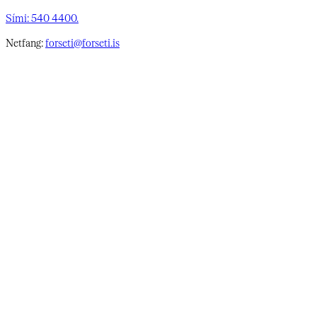
Sími: 540 4400.
Netfang:
forseti@forseti.is