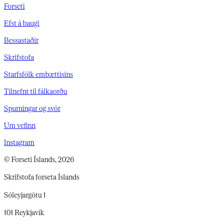
Forseti
Efst á baugi
Bessastaðir
Skrifstofa
Starfsfólk embættisins
Tilnefnt til fálkaorðu
Spurningar og svör
Um vefinn
Instagram
© Forseti Íslands, 2026
Skrifstofa forseta Íslands
Sóleyjargötu 1
101 Reykjavík