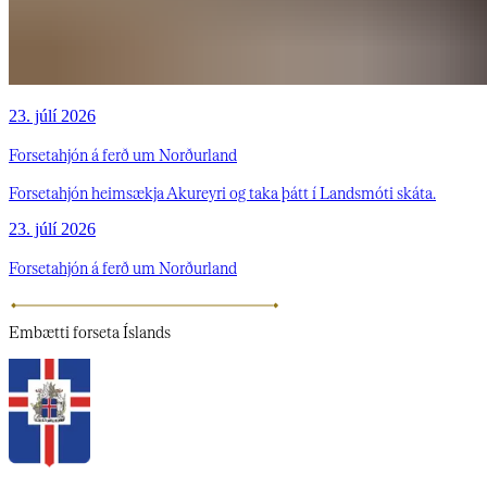
23. júlí 2026
Forsetahjón á ferð um Norðurland
Forsetahjón heimsækja Akureyri og taka þátt í Landsmóti skáta.
23. júlí 2026
Forsetahjón á ferð um Norðurland
Embætti
forseta Íslands