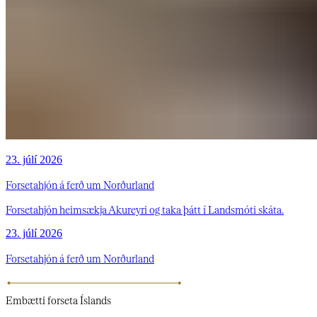
23. júlí 2026
Forsetahjón á ferð um Norðurland
Forsetahjón heimsækja Akureyri og taka þátt í Landsmóti skáta.
23. júlí 2026
Forsetahjón á ferð um Norðurland
Embætti
forseta Íslands