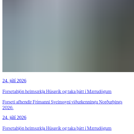
24. júlí 2026
Forsetahjón heimsækja Húsavík og taka þátt í Mærudögum
Forseti afhendir Frímanni Sveinssyni viðurkenningu Norðurþings
2026.
24. júlí 2026
Forsetahjón heimsækja Húsavík og taka þátt í Mærudögum