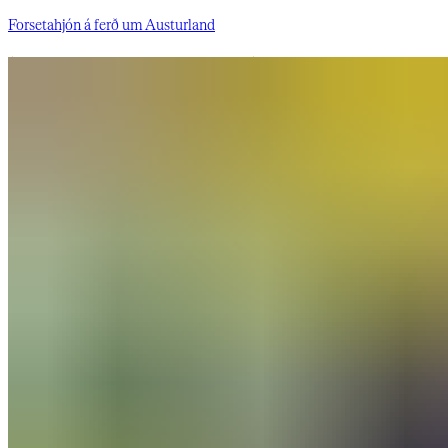
Forsetahjón á ferð um Austurland