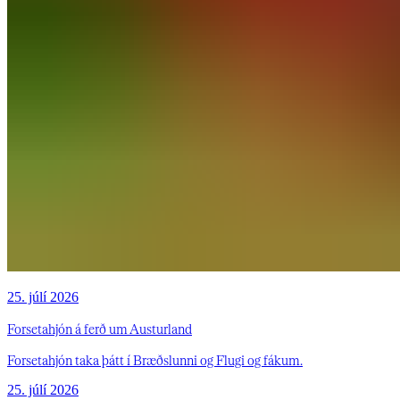
25. júlí 2026
Forsetahjón á ferð um Austurland
Forsetahjón taka þátt í Bræðslunni og Flugi og fákum.
25. júlí 2026