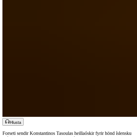
Hlusta
Forseti sendir Konstantinos Tasoulas heillaóskir fyrir hönd íslensku