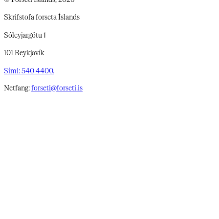
Skrifstofa forseta Íslands
Sóleyjargötu 1
101 Reykjavík
Sími: 540 4400.
Netfang:
forseti@forseti.is