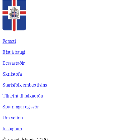
Forseti
Efst á baugi
Bessastaðir
Skrifstofa
Starfsfólk embættisins
Tilnefnt til fálkaorðu
Spurningar og svör
Um vefinn
Instagram
© Forseti Íslands, 2026