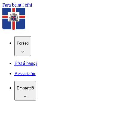
Fara beint í efni
Forseti
Efst á baugi
Bessastaðir
Embættið
IS
EN