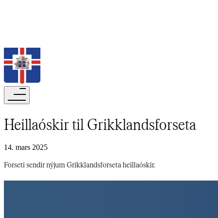
Leita
Heillaóskir til Grikklandsforseta​​​​‌ ‍ ​‍​‍‌‍ ‌ ​‍‌‍‍‌‌‍‌ ‌‍‍‌‌‍ ‍​‍​‍​ ‍‍​‍​‍‌ ​ ‌‍​‌‌‍ ‍‌‍‍‌‌ ‌​‌ ‍‌​‍ ‍‌‍‍‌‌‍ ​‍​‍​‍ ​​‍​‍‌‍‍​‌ ​‍‌‍‌‌‌‍‌‍​‍​‍​ ‍‍​‍​‍‌‍‍​‌ ‌​‌ ‌​‌ ​​‌ ​ ​‍ ​‍ ‌‍‌‍‌‍ ‌ ​‍‌ ​ ‌‍‌‌‌ ‌​‌‍‍‌​‍ ‌‌‍‍‌‌ ​ ‌‍ ​‌‍​‌‌‍ ‍‌‍‌​‌ ​ ​‍ ‍‌ ‌‍‌‍‌‌‌ ​‍‌‍​ ‌‍‌‌‌‍ ​​‍ ‍‌‍​‌‌ ​​‌ ​​​‍ ‌ ​ ‌ ‌​‌ ‌‌‌‍‌​‌‍‍‌‌‍ ​‍ ‌‍‍‌‌‍ ‍‌ ‌​‌‍‌‌‌‍ ‍‌ ‌​​‍ ‌‍‌‌‌‍‌​‌‍‍‌‌ ‌​​‍ ‌‍ ‌‌‍ ‌‍‌​‌‍‌‌​ ‌‌ ​​‌ ​‍‌‍‌‌‌ ​ ‌‍‌‌‌‍ ‍‌ ‌​‌‍​‌‌ ‌​‌‍‍‌‌‍ ‌‍ ‍​ ‍ ‌‍‍‌‌‍‌​​ ‌‌ ‌​‌​ ​‌ ​‌‌​ ‌‌​ ​ ‌ ‌‍ ‌‍‍‌‌‍ ​‌‌‍‌‌ ‍‌‌ ‍‍‌‍‌​‌ ‍‌‌‌​ ‌ ‌ ​ ‌‌‌‍‍‌‌‌‍​‌‍ ‌​‍‍‌​ ​​ ‍ ‌ ‌​‌ ‍‌‌ ​​‌‍‌‌​ ‌‌‍ ‍‌‍‌‌‌ ‌ ‌ ​ ​ ‍ ‌ ​​‌‍​‌‌ ‌​‌‍‍​​ ‌‌ ‌​‌‍‍‌‌ ‌​‌‍ ​‌‍‌‌​ ‌‍​‍‌‍​‌‌ ​ ‌‍‌‌‌‌‌‌‌ ​‍‌‍ ​​ ‌‌‍‍​‌ ‌​‌ ‌​‌ ​​‌ ​ ​‍‌‌​ ​‍‌​‌‍​‍‌‌​ ​‍‌​‌‍‌‍‌‍‌‍ ‌ ​‍‌ ​ ‌‍‌‌‌ ‌​‌‍‍‌​‍ ‌‌‍‍‌‌ ​ ‌‍ ​‌‍​‌‌‍ ‍‌‍‌​‌ ​ ​‍ ‍‌ ‌‍‌‍‌‌‌ ​‍‌‍​ ‌‍‌‌‌‍ ​​‍ ‍‌‍​‌‌ ​​‌ ​​​‍‌‌​ ​‍‌​‌‍‌ ​ ‌ ‌​‌ ‌‌‌‍‌​‌‍‍‌‌‍ ​‍‌‍‌‍‍‌‌‍‌​​ ‌‌ ‌​‌​ ​‌ ​‌‌​ ‌‌​ ​ ‌ ‌‍ ‌‍‍‌‌‍ ​‌‌‍‌‌ ‍‌‌ ‍‍‌‍‌​‌ ‍‌‌‌​ ‌ ‌ ​ ‌‌‌‍‍‌‌‌‍​‌‍ ‌​‍‍‌​ ​​‍‌‍‌ ‌​‌ ‍‌‌ ​​‌‍‌‌​ ‌‌‍ ‍‌‍‌‌‌ ‌ ‌ ​ ​‍‌‍‌ ​​‌‍​‌‌ ‌​‌‍‍​​ ‌‌ ‌​‌‍‍‌‌ ‌​‌‍ ​‌‍‌‌​‍‌‍‌ ​​‌‍‌‌‌ ​‍‌ ​ ‌ ​​‌‍‌‌‌‍​ ‌ ‌​‌‍‍‌‌ ‌‍‌‍‌‌​ ‌‌ ​​‌ ‌‌‌‍​‍‌‍ ​‌‍‍‌‌ ​ ‌‍‍​‌‍‌‌‌‍‌​​‍​‍‌ ‌
14. mars 2025
Forseti sendir nýjum Grikklandsforseta heillaóskir.​​​​‌ ‍ ​‍​‍‌‍ ‌ ​‍‌‍‍‌‌‍‌ ‌‍‍‌‌‍ ‍​‍​‍​ ‍‍​‍​‍‌ ​ ‌‍​‌‌‍ ‍‌‍‍‌‌ ‌​‌ ‍‌​‍ ‍‌‍‍‌‌‍ ​‍​‍​‍ ​​‍​‍‌‍‍​‌ ​‍‌‍‌‌‌‍‌‍​‍​‍​ ‍‍​‍​‍‌‍‍​‌ ‌​‌ ‌​‌ ​​‌ ​ ​‍ ​‍ ‌‍‌‍‌‍ ‌ ​‍‌ ​ ‌‍‌‌‌ ‌​‌‍‍‌​‍ ‌‌‍‍‌‌ ​ ‌‍ ​‌‍​‌‌‍ ‍‌‍‌​‌ ​ ​‍ ‍‌ ‌‍‌‍‌‌‌ ​‍‌‍​ ‌‍‌‌‌‍ ​​‍ ‍‌‍​‌‌ ​​‌ ​​​‍ ‌ ​ ‌ ‌​‌ ‌‌‌‍‌​‌‍‍‌‌‍ ​‍ ‌‍‍‌‌‍ ‍‌ ‌​‌‍‌‌‌‍ ‍‌ ‌​​‍ ‌‍‌‌‌‍‌​‌‍‍‌‌ ‌​​‍ ‌‍ ‌‌‍ ‌‍‌​‌‍‌‌​ ‌‌ ​​‌ ​‍‌‍‌‌‌ ​ ‌‍‌‌‌‍ ‍‌ ‌​‌‍​‌‌ ‌​‌‍‍‌‌‍ ‌‍ ‍​ ‍ ‌‍‍‌‌‍‌​​ ‌‌ ‌​‌​ ​‌ ​‌‌​ ‌‌​ ​ ‌ ‌‍ ‌‍‍‌‌‍ ​‌‌‍‌‌ ‍‌‌ ‍‍‌‍‌​‌ ‍‌‌‌​ ‌ ‌ ​ ‌‌‌‍‍‌‌‌‍​‌‍ ‌​‍‍‌​ ​​ ‍ ‌ ‌​‌ ‍‌‌ ​​‌‍‌‌​ ‌‌‍ ‍‌‍‌‌‌ ‌ ‌ ​ ​ ‍ ‌ ​​‌‍​‌‌ ‌​‌‍‍​​ ‌‌‍‌​‌‍‌‌‌ ​ ‌‍​ ‌ ​‍‌‍‍‌‌ ​​‌ ‌​‌‍‍‌‌‍ ‌‍ ‍​ ‌‍​‍‌‍​‌‌ ​ ‌‍‌‌‌‌‌‌‌ ​‍‌‍ ​​ ‌‌‍‍​‌ ‌​‌ ‌​‌ ​​‌ ​ ​‍‌‌​ ​‍‌​‌‍​‍‌‌​ ​‍‌​‌‍‌‍‌‍‌‍ ‌ ​‍‌ ​ ‌‍‌‌‌ ‌​‌‍‍‌​‍ ‌‌‍‍‌‌ ​ ‌‍ ​‌‍​‌‌‍ ‍‌‍‌​‌ ​ ​‍ ‍‌ ‌‍‌‍‌‌‌ ​‍‌‍​ ‌‍‌‌‌‍ ​​‍ ‍‌‍​‌‌ ​​‌ ​​​‍‌‌​ ​‍‌​‌‍‌ ​ ‌ ‌​‌ ‌‌‌‍‌​‌‍‍‌‌‍ ​‍‌‍‌‍‍‌‌‍‌​​ ‌‌ ‌​‌​ ​‌ ​‌‌​ ‌‌​ ​ ‌ ‌‍ ‌‍‍‌‌‍ ​‌‌‍‌‌ ‍‌‌ ‍‍‌‍‌​‌ ‍‌‌‌​ ‌ ‌ ​ ‌‌‌‍‍‌‌‌‍​‌‍ ‌​‍‍‌​ ​​‍‌‍‌ ‌​‌ ‍‌‌ ​​‌‍‌‌​ ‌‌‍ ‍‌‍‌‌‌ ‌ ‌ ​ ​‍‌‍‌ ​​‌‍​‌‌ ‌​‌‍‍​​ ‌‌‍‌​‌‍‌‌‌ ​ ‌‍​ ‌ ​‍‌‍‍‌‌ ​​‌ ‌​‌‍‍‌‌‍ ‌‍ ‍​‍‌‍‌ ​​‌‍‌‌‌ ​‍‌ ​ ‌ ​​‌‍‌‌‌‍​ ‌ ‌​‌‍‍‌‌ ‌‍‌‍‌‌​ ‌‌ ​​‌ ‌‌‌‍​‍‌‍ ​‌‍‍‌‌ ​ ‌‍‍​‌‍‌‌‌‍‌​​‍​‍‌ ‌