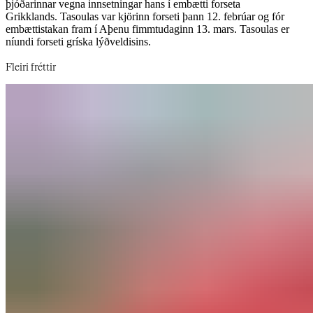
þjóðarinnar vegna innsetningar hans í embætti forseta
Grikklands. Tasoulas var kjörinn forseti þann 12. febrúar og fór
embættistakan fram í Aþenu fimmtudaginn 13. mars. Tasoulas er
níundi forseti gríska lýðveldisins.​​​​‌ ‍ ​‍​‍‌‍ ‌ ​‍‌‍‍‌‌‍‌ ‌‍‍‌‌‍ ‍​‍​‍​ ‍‍​‍​‍‌ ​ ‌‍​‌‌‍ ‍‌‍‍‌‌ ‌​‌ ‍‌​‍ ‍‌‍‍‌‌‍ ​‍​‍​‍ ​​‍​‍‌‍‍​‌ ​‍‌‍‌‌‌‍‌‍​‍​‍​ ‍‍​‍​‍‌‍‍​‌ ‌​‌ ‌​‌ ​​‌ ​ ​‍ ​‍ ‌‍‌‍‌‍ ‌ ​‍‌ ​ ‌‍‌‌‌ ‌​‌‍‍‌​‍ ‌‌‍‍‌‌ ​ ‌‍ ​‌‍​‌‌‍ ‍‌‍‌​‌ ​ ​‍ ‍‌ ‌‍‌‍‌‌‌ ​‍‌‍​ ‌‍‌‌‌‍ ​​‍ ‍‌‍​‌‌ ​​‌ ​​​‍ ‌ ​ ‌ ‌​‌ ‌‌‌‍‌​‌‍‍‌‌‍ ​‍ ‌‍‍‌‌‍ ‍‌ ‌​‌‍‌‌‌‍ ‍‌ ‌​​‍ ‌‍‌‌‌‍‌​‌‍‍‌‌ ‌​​‍ ‌‍ ‌‌‍ ‌‍‌​‌‍‌‌​ ‌‌ ​​‌ ​‍‌‍‌‌‌ ​ ‌‍‌‌‌‍ ‍‌ ‌​‌‍​‌‌ ‌​‌‍‍‌‌‍ ‌‍ ‍​ ‍ ‌‍‍‌‌‍‌​​ ‌‌ ‌​‌​ ​‌ ​‌‌​ ‌‌​ ​ ‌ ‌‍ ‌‍‍‌‌‍ ​‌‌‍‌‌ ‍‌‌ ‍‍‌‍‌​‌ ‍‌‌‌​ ‌ ‌ ​ ‌‌‌‍‍‌‌‌‍​‌‍ ‌​‍‍‌​ ​​ ‍ ‌ ‌​‌ ‍‌‌ ​​‌‍‌‌​ ‌‌‍ ‍‌‍‌‌‌ ‌ ‌ ​ ​ ‍ ‌ ​​‌‍​‌‌ ‌​‌‍‍​​ ‌‌ ​​‌‍​‌‌‍‌ ‌‍‌‌‌​​‍‌ ‌‌‌‍‍‌‌‍ ​‌‍‌​‌‍‌‌‌ ​‍​‍‌‌​ ‌‌‌​​‍‌‌ ‌‍‍ ‌‍‌‌‌ ‍‌​‍‌‌​ ​ ‌​‌​​‍‌‌​ ​ ‌​‌​​‍‌‌​ ​‍​ ​‍‌ ​‍‌‍‍‌‌‍​ ‌‍‍​‌ ‌​‌‍‌‌‌ ‍​‌ ‌​​‍ ‌​ ​‌​ ‌‌‌ ​​‌ ​ ​ ​ ​ ​‍‌‍‌​‌‍ ‍​ ‌ ​‍‌‌​ ​‍​ ​‍​‍‌‌​ ‌‌‌​‌​​‍ ‍‌‍​ ‌‍ ‌‍ ‍‌ ‌​‌‍‌‌‌‍ ‍‌ ‌​​‍‌‌​ ‌‌‌​​‍‌‌ ‌‍‍ ‌‍‌‌‌ ‍‌​‍‌‌​ ​ ‌​‌​​‍‌‌​ ​ ‌​‌​​‍‌‌​ ​‍​ ​‍‌‍​‌‌‍​ ​ ‍​‌‍‌​​ ‌‍​ ‍​‌‍​ ​ ​‍​ ‌‍​ ‌​‌‍‌‌‌‍‌‌​‍‌‌​ ​‍​ ​‍​‍‌‌​ ‌‌‌​‌​​‍ ‍‌‍​ ‌‍‍​‌‍‍‌‌‍ ​‌‍‌​‌ ​‍‌‍‌‌‌‍ ‍​‍‌‌​ ‌‌‌​​‍‌‌ ‌‍‍ ‌‍‌‌‌ ‍‌​‍‌‌​ ​ ‌​‌​​‍‌‌​ ​ ‌​‌​​‍‌‌​ ​‍​ ​‍​ ​​​ ‌ ​ ​‍​ ‌‌‌‍​‍​ ​ ​ ‌‍‌‍‌‌​ ‌‍‌‍​‍​ ​​‌‍​ ​‍‌‌​ ​‍​ ​‍​‍‌‌​ ‌‌‌​‌​​‍ ‍‌ ‌​‌‍‌‌‌ ‍​‌ ‌​​ ‌‍​‍‌‍​‌‌ ​ ‌‍‌‌‌‌‌‌‌ ​‍‌‍ ​​ ‌‌‍‍​‌ ‌​‌ ‌​‌ ​​‌ ​ ​‍‌‌​ ​‍‌​‌‍​‍‌‌​ ​‍‌​‌‍‌‍‌‍‌‍ ‌ ​‍‌ ​ ‌‍‌‌‌ ‌​‌‍‍‌​‍ ‌‌‍‍‌‌ ​ ‌‍ ​‌‍​‌‌‍ ‍‌‍‌​‌ ​ ​‍ ‍‌ ‌‍‌‍‌‌‌ ​‍‌‍​ ‌‍‌‌‌‍ ​​‍ ‍‌‍​‌‌ ​​‌ ​​​‍‌‌​ ​‍‌​‌‍‌ ​ ‌ ‌​‌ ‌‌‌‍‌​‌‍‍‌‌‍ ​‍‌‍‌‍‍‌‌‍‌​​ ‌‌ ‌​‌​ ​‌ ​‌‌​ ‌‌​ ​ ‌ ‌‍ ‌‍‍‌‌‍ ​‌‌‍‌‌ ‍‌‌ ‍‍‌‍‌​‌ ‍‌‌‌​ ‌ ‌ ​ ‌‌‌‍‍‌‌‌‍​‌‍ ‌​‍‍‌​ ​​‍‌‍‌ ‌​‌ ‍‌‌ ​​‌‍‌‌​ ‌‌‍ ‍‌‍‌‌‌ ‌ ‌ ​ ​‍‌‍‌ ​​‌‍​‌‌ ‌​‌‍‍​​ ‌‌ ​​‌‍​‌‌‍‌ ‌‍‌‌‌​​‍‌ ‌‌‌‍‍‌‌‍ ​‌‍‌​‌‍‌‌‌ ​‍​‍‌‌​ ‌‌‌​​‍‌‌ ‌‍‍ ‌‍‌‌‌ ‍‌​‍‌‌​ ​ ‌​‌​​‍‌‌​ ​ ‌​‌​​‍‌‌​ ​‍​ ​‍‌ ​‍‌‍‍‌‌‍​ ‌‍‍​‌ ‌​‌‍‌‌‌ ‍​‌ ‌​​‍ ‌​ ​‌​ ‌‌‌ ​​‌ ​ ​ ​ ​ ​‍‌‍‌​‌‍ ‍​ ‌ ​‍‌‌​ ​‍​ ​‍​‍‌‌​ ‌‌‌​‌​​‍ ‍‌‍​ ‌‍ ‌‍ ‍‌ ‌​‌‍‌‌‌‍ ‍‌ ‌​​‍‌‌​ ‌‌‌​​‍‌‌ ‌‍‍ ‌‍‌‌‌ ‍‌​‍‌‌​ ​ ‌​‌​​‍‌‌​ ​ ‌​‌​​‍‌‌​ ​‍​ ​‍‌‍​‌‌‍​ ​ ‍​‌‍‌​​ ‌‍​ ‍​‌‍​ ​ ​‍​ ‌‍​ ‌​‌‍‌‌‌‍‌‌​‍‌‌​ ​‍​ ​‍​‍‌‌​ ‌‌‌​‌​​‍ ‍‌‍​ ‌‍‍​‌‍‍‌‌‍ ​‌‍‌​‌ ​‍‌‍‌‌‌‍ ‍​‍‌‌​ ‌‌‌​​‍‌‌ ‌‍‍ ‌‍‌‌‌ ‍‌​‍‌‌​ ​ ‌​‌​​‍‌‌​ ​ ‌​‌​​‍‌‌​ ​‍​ ​‍​ ​​​ ‌ ​ ​‍​ ‌‌‌‍​‍​ ​ ​ ‌‍‌‍‌‌​ ‌‍‌‍​‍​ ​​‌‍​ ​‍‌‌​ ​‍​ ​‍​‍‌‌​ ‌‌‌​‌​​‍ ‍‌ ‌​‌‍‌‌‌ ‍​‌ ‌​​‍‌‍‌ ​​‌‍‌‌‌ ​‍‌ ​ ‌ ​​‌‍‌‌‌‍​ ‌ ‌​‌‍‍‌‌ ‌‍‌‍‌‌​ ‌‌ ​​‌ ‌‌‌‍​‍‌‍ ​‌‍‍‌‌ ​ ‌‍‍​‌‍‌‌‌‍‌​​‍​‍‌ ‌
Fleiri fréttir