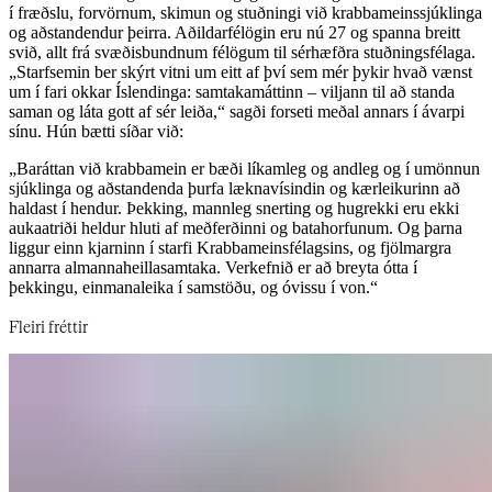
í fræðslu, forvörnum, skimun og stuðningi við krabbameinssjúklinga
og aðstandendur þeirra. Aðildarfélögin eru nú 27 og spanna breitt
svið, allt frá svæðisbundnum félögum til sérhæfðra stuðningsfélaga.
„Starfsemin ber skýrt vitni um eitt af því sem mér þykir hvað vænst
um í fari okkar Íslendinga: samtakamáttinn – viljann til að standa
saman og láta gott af sér leiða,“ sagði forseti meðal annars í ávarpi
sínu. Hún bætti síðar við: ​​​​‌ ‍ ​‍​‍‌‍ ‌ ​‍‌‍‍‌‌‍‌ ‌‍‍‌‌‍ ‍​‍​‍​ ‍‍​‍​‍‌ ​ ‌‍​‌‌‍ ‍‌‍‍‌‌ ‌​‌ ‍‌​‍ ‍‌‍‍‌‌‍ ​‍​‍​‍ ​​‍​‍‌‍‍​‌ ​‍‌‍‌‌‌‍‌‍​‍​‍​ ‍‍​‍​‍‌‍‍​‌ ‌​‌ ‌​‌ ​​‌ ​ ​‍ ​‍ ‌‍‌‍‌‍ ‌ ​‍‌ ​ ‌‍‌‌‌ ‌​‌‍‍‌​‍ ‌‌‍‍‌‌ ​ ‌‍ ​‌‍​‌‌‍ ‍‌‍‌​‌ ​ ​‍ ‍‌ ‌‍‌‍‌‌‌ ​‍‌‍​ ‌‍‌‌‌‍ ​​‍ ‍‌‍​‌‌ ​​‌ ​​​‍ ‌ ​ ‌ ‌​‌ ‌‌‌‍‌​‌‍‍‌‌‍ ​‍ ‌‍‍‌‌‍ ‍‌ ‌​‌‍‌‌‌‍ ‍‌ ‌​​‍ ‌‍‌‌‌‍‌​‌‍‍‌‌ ‌​​‍ ‌‍ ‌‌‍ ‌‍‌​‌‍‌‌​ ‌‌ ​​‌ ​‍‌‍‌‌‌ ​ ‌‍‌‌‌‍ ‍‌ ‌​‌‍​‌‌ ‌​‌‍‍‌‌‍ ‌‍ ‍​ ‍ ‌‍‍‌‌‍‌​​ ‌​ ​​​ ‍‌​ ‍‌​ ‌‍​ ‍​​ ​ ​ ‌​‌‍​‍​‍ ‌​ ‌‌‌‍​ ‌‍‌‍​ ‍‌​‍ ‌​ ‌​​ ‌‍​ ‍‌​ ​‌​‍ ‌​ ‍​​ ‌‌​ ​ ​ ​​​‍ ‌‌‍‌​​ ‍‌​ ​ ‌‍​ ​ ​‍​ ‌ ‌‍​ ​ ‍​‌‍‌‌‌‍‌‌​ ​​​ ‌‌​ ‍ ‌ ‌​‌ ‍‌‌ ​​‌‍‌‌​ ‌‌‍ ‍‌‍‌‌‌ ‌ ‌ ​ ​ ‍ ‌ ​​‌‍​‌‌ ‌​‌‍‍​​ ‌‌ ​​‌‍​‌‌‍‌ ‌‍‌‌‌​​‍‌ ‌‌‌‍‍‌‌‍ ​‌‍‌​‌‍‌‌‌ ​‍​‍‌‌​ ‌‌‌​​‍‌‌ ‌‍‍ ‌‍‌‌‌ ‍‌​‍‌‌​ ​ ‌​‌​​‍‌‌​ ​ ‌​‌​​‍‌‌​ ​‍​ ​‍​ ‌ ​ ​‌‌‍‌‍​ ‍‌​ ‌‍​ ​‌‌‍‌‌‌‍​‌‌‍​‌​ ‍​​ ​‌​ ​ ​‍‌‌​ ​‍​ ​‍​‍‌‌​ ‌‌‌​‌​​‍ ‍‌‍​ ‌‍ ‌‍ ‍‌ ‌​‌‍‌‌‌‍ ‍‌ ‌​​‍‌‌​ ‌‌‌​​‍‌‌ ‌‍‍ ‌‍‌‌‌ ‍‌​‍‌‌​ ​ ‌​‌​​‍‌‌​ ​ ‌​‌​​‍‌‌​ ​‍​ ​‍‌‍​‌​ ‌​‌‍​ ​ ‌‌​ ‍‌​ ‌​​ ​‌‌‍​‌‌‍‌‍‌‍‌‌‌‍​‍‌‍​‍​‍‌‌​ ​‍​ ​‍​‍‌‌​ ‌‌‌​‌​​‍ ‍‌‍​ ‌‍‍​‌‍‍‌‌‍ ​‌‍‌​‌ ​‍‌‍‌‌‌‍ ‍​‍‌‌​ ‌‌‌​​‍‌‌ ‌‍‍ ‌‍‌‌‌ ‍‌​‍‌‌​ ​ ‌​‌​​‍‌‌​ ​ ‌​‌​​‍‌‌​ ​‍​ ​‍​ ​‌​ ‌ ​ ‌​​ ​​​ ​ ​ ​‌​ ‌​‌‍‌‍​ ‌​​ ‌ ‌‍‌‍‌‍​‌​‍‌‌​ ​‍​ ​‍​‍‌‌​ ‌‌‌​‌​​‍ ‍‌ ‌​‌‍‌‌‌ ‍​‌ ‌​​ ‌‍​‍‌‍​‌‌ ​ ‌‍‌‌‌‌‌‌‌ ​‍‌‍ ​​ ‌‌‍‍​‌ ‌​‌ ‌​‌ ​​‌ ​ ​‍‌‌​ ​‍‌​‌‍​‍‌‌​ ​‍‌​‌‍‌‍‌‍‌‍ ‌ ​‍‌ ​ ‌‍‌‌‌ ‌​‌‍‍‌​‍ ‌‌‍‍‌‌ ​ ‌‍ ​‌‍​‌‌‍ ‍‌‍‌​‌ ​ ​‍ ‍‌ ‌‍‌‍‌‌‌ ​‍‌‍​ ‌‍‌‌‌‍ ​​‍ ‍‌‍​‌‌ ​​‌ ​​​‍‌‌​ ​‍‌​‌‍‌ ​ ‌ ‌​‌ ‌‌‌‍‌​‌‍‍‌‌‍ ​‍‌‍‌‍‍‌‌‍‌​​ ‌​ ​​​ ‍‌​ ‍‌​ ‌‍​ ‍​​ ​ ​ ‌​‌‍​‍​‍ ‌​ ‌‌‌‍​ ‌‍‌‍​ ‍‌​‍ ‌​ ‌​​ ‌‍​ ‍‌​ ​‌​‍ ‌​ ‍​​ ‌‌​ ​ ​ ​​​‍ ‌‌‍‌​​ ‍‌​ ​ ‌‍​ ​ ​‍​ ‌ ‌‍​ ​ ‍​‌‍‌‌‌‍‌‌​ ​​​ ‌‌​‍‌‍‌ ‌​‌ ‍‌‌ ​​‌‍‌‌​ ‌‌‍ ‍‌‍‌‌‌ ‌ ‌ ​ ​‍‌‍‌ ​​‌‍​‌‌ ‌​‌‍‍​​ ‌‌ ​​‌‍​‌‌‍‌ ‌‍‌‌‌​​‍‌ ‌‌‌‍‍‌‌‍ ​‌‍‌​‌‍‌‌‌ ​‍​‍‌‌​ ‌‌‌​​‍‌‌ ‌‍‍ ‌‍‌‌‌ ‍‌​‍‌‌​ ​ ‌​‌​​‍‌‌​ ​ ‌​‌​​‍‌‌​ ​‍​ ​‍​ ‌ ​ ​‌‌‍‌‍​ ‍‌​ ‌‍​ ​‌‌‍‌‌‌‍​‌‌‍​‌​ ‍​​ ​‌​ ​ ​‍‌‌​ ​‍​ ​‍​‍‌‌​ ‌‌‌​‌​​‍ ‍‌‍​ ‌‍ ‌‍ ‍‌ ‌​‌‍‌‌‌‍ ‍‌ ‌​​‍‌‌​ ‌‌‌​​‍‌‌ ‌‍‍ ‌‍‌‌‌ ‍‌​‍‌‌​ ​ ‌​‌​​‍‌‌​ ​ ‌​‌​​‍‌‌​ ​‍​ ​‍‌‍​‌​ ‌​‌‍​ ​ ‌‌​ ‍‌​ ‌​​ ​‌‌‍​‌‌‍‌‍‌‍‌‌‌‍​‍‌‍​‍​‍‌‌​ ​‍​ ​‍​‍‌‌​ ‌‌‌​‌​​‍ ‍‌‍​ ‌‍‍​‌‍‍‌‌‍ ​‌‍‌​‌ ​‍‌‍‌‌‌‍ ‍​‍‌‌​ ‌‌‌​​‍‌‌ ‌‍‍ ‌‍‌‌‌ ‍‌​‍‌‌​ ​ ‌​‌​​‍‌‌​ ​ ‌​‌​​‍‌‌​ ​‍​ ​‍​ ​‌​ ‌ ​ ‌​​ ​​​ ​ ​ ​‌​ ‌​‌‍‌‍​ ‌​​ ‌ ‌‍‌‍‌‍​‌​‍‌‌​ ​‍​ ​‍​‍‌‌​ ‌‌‌​‌​​‍ ‍‌ ‌​‌‍‌‌‌ ‍​‌ ‌​​‍‌‍‌ ​​‌‍‌‌‌ ​‍‌ ​ ‌ ​​‌‍‌‌‌‍​ ‌ ‌​‌‍‍‌‌ ‌‍‌‍‌‌​ ‌‌ ​​‌ ‌‌‌‍​‍‌‍ ​‌‍‍‌‌ ​ ‌‍‍​‌‍‌‌‌‍‌​​‍​‍‌ ‌
„Baráttan við krabbamein er bæði líkamleg og andleg og í umönnun
sjúklinga og aðstandenda þurfa læknavísindin og kærleikurinn að
haldast í hendur. Þekking, mannleg snerting og hugrekki eru ekki
aukaatriði heldur hluti af meðferðinni og batahorfunum. Og þarna
liggur einn kjarninn í starfi Krabbameinsfélagsins, og fjölmargra
annarra almannaheillasamtaka. Verkefnið er að breyta ótta í
þekkingu, einmanaleika í samstöðu, og óvissu í von.“​​​​‌ ‍ ​‍​‍‌‍ ‌ ​‍‌‍‍‌‌‍‌ ‌‍‍‌‌‍ ‍​‍​‍​ ‍‍​‍​‍‌ ​ ‌‍​‌‌‍ ‍‌‍‍‌‌ ‌​‌ ‍‌​‍ ‍‌‍‍‌‌‍ ​‍​‍​‍ ​​‍​‍‌‍‍​‌ ​‍‌‍‌‌‌‍‌‍​‍​‍​ ‍‍​‍​‍‌‍‍​‌ ‌​‌ ‌​‌ ​​‌ ​ ​‍ ​‍ ‌‍‌‍‌‍ ‌ ​‍‌ ​ ‌‍‌‌‌ ‌​‌‍‍‌​‍ ‌‌‍‍‌‌ ​ ‌‍ ​‌‍​‌‌‍ ‍‌‍‌​‌ ​ ​‍ ‍‌ ‌‍‌‍‌‌‌ ​‍‌‍​ ‌‍‌‌‌‍ ​​‍ ‍‌‍​‌‌ ​​‌ ​​​‍ ‌ ​ ‌ ‌​‌ ‌‌‌‍‌​‌‍‍‌‌‍ ​‍ ‌‍‍‌‌‍ ‍‌ ‌​‌‍‌‌‌‍ ‍‌ ‌​​‍ ‌‍‌‌‌‍‌​‌‍‍‌‌ ‌​​‍ ‌‍ ‌‌‍ ‌‍‌​‌‍‌‌​ ‌‌ ​​‌ ​‍‌‍‌‌‌ ​ ‌‍‌‌‌‍ ‍‌ ‌​‌‍​‌‌ ‌​‌‍‍‌‌‍ ‌‍ ‍​ ‍ ‌‍‍‌‌‍‌​​ ‌​ ​​​ ‍‌​ ‍‌​ ‌‍​ ‍​​ ​ ​ ‌​‌‍​‍​‍ ‌​ ‌‌‌‍​ ‌‍‌‍​ ‍‌​‍ ‌​ ‌​​ ‌‍​ ‍‌​ ​‌​‍ ‌​ ‍​​ ‌‌​ ​ ​ ​​​‍ ‌‌‍‌​​ ‍‌​ ​ ‌‍​ ​ ​‍​ ‌ ‌‍​ ​ ‍​‌‍‌‌‌‍‌‌​ ​​​ ‌‌​ ‍ ‌ ‌​‌ ‍‌‌ ​​‌‍‌‌​ ‌‌‍ ‍‌‍‌‌‌ ‌ ‌ ​ ​ ‍ ‌ ​​‌‍​‌‌ ‌​‌‍‍​​ ‌‌ ​​‌‍​‌‌‍‌ ‌‍‌‌‌​​‍‌ ‌‌‌‍‍‌‌‍ ​‌‍‌​‌‍‌‌‌ ​‍​‍‌‌​ ‌‌‌​​‍‌‌ ‌‍‍ ‌‍‌‌‌ ‍‌​‍‌‌​ ​ ‌​‌​​‍‌‌​ ​ ‌​‌​​‍‌‌​ ​‍​ ​‍​ ‌ ​ ​‌‌‍‌‍​ ‍‌​ ‌‍​ ​‌‌‍‌‌‌‍​‌‌‍​‌​ ‍​​ ​‌​ ​ ​‍‌‌​ ​‍​ ​‍​‍‌‌​ ‌‌‌​‌​​‍ ‍‌‍​ ‌‍ ‌‍ ‍‌ ‌​‌‍‌‌‌‍ ‍‌ ‌​​‍‌‌​ ‌‌‌​​‍‌‌ ‌‍‍ ‌‍‌‌‌ ‍‌​‍‌‌​ ​ ‌​‌​​‍‌‌​ ​ ‌​‌​​‍‌‌​ ​‍​ ​‍​ ‍‌‌‍​ ​ ‍‌​ ‌ ‌‍‌​‌‍​‍​ ‌‍‌‍​‍‌‍​ ‌‍‌‌‌‍​ ​ ‌ ​‍‌‌​ ​‍​ ​‍​‍‌‌​ ‌‌‌​‌​​‍ ‍‌‍​ ‌‍‍​‌‍‍‌‌‍ ​‌‍‌​‌ ​‍‌‍‌‌‌‍ ‍​‍‌‌​ ‌‌‌​​‍‌‌ ‌‍‍ ‌‍‌‌‌ ‍‌​‍‌‌​ ​ ‌​‌​​‍‌‌​ ​ ‌​‌​​‍‌‌​ ​‍​ ​‍‌‍​‌​ ​ ​ ​ ​ ‌‌‌‍​ ​ ‌​​ ‍‌​ ‌‌​ ‌​​ ​ ‌‍​‍​ ‍‌​‍‌‌​ ​‍​ ​‍​‍‌‌​ ‌‌‌​‌​​‍ ‍‌ ‌​‌‍‌‌‌ ‍​‌ ‌​​ ‌‍​‍‌‍​‌‌ ​ ‌‍‌‌‌‌‌‌‌ ​‍‌‍ ​​ ‌‌‍‍​‌ ‌​‌ ‌​‌ ​​‌ ​ ​‍‌‌​ ​‍‌​‌‍​‍‌‌​ ​‍‌​‌‍‌‍‌‍‌‍ ‌ ​‍‌ ​ ‌‍‌‌‌ ‌​‌‍‍‌​‍ ‌‌‍‍‌‌ ​ ‌‍ ​‌‍​‌‌‍ ‍‌‍‌​‌ ​ ​‍ ‍‌ ‌‍‌‍‌‌‌ ​‍‌‍​ ‌‍‌‌‌‍ ​​‍ ‍‌‍​‌‌ ​​‌ ​​​‍‌‌​ ​‍‌​‌‍‌ ​ ‌ ‌​‌ ‌‌‌‍‌​‌‍‍‌‌‍ ​‍‌‍‌‍‍‌‌‍‌​​ ‌​ ​​​ ‍‌​ ‍‌​ ‌‍​ ‍​​ ​ ​ ‌​‌‍​‍​‍ ‌​ ‌‌‌‍​ ‌‍‌‍​ ‍‌​‍ ‌​ ‌​​ ‌‍​ ‍‌​ ​‌​‍ ‌​ ‍​​ ‌‌​ ​ ​ ​​​‍ ‌‌‍‌​​ ‍‌​ ​ ‌‍​ ​ ​‍​ ‌ ‌‍​ ​ ‍​‌‍‌‌‌‍‌‌​ ​​​ ‌‌​‍‌‍‌ ‌​‌ ‍‌‌ ​​‌‍‌‌​ ‌‌‍ ‍‌‍‌‌‌ ‌ ‌ ​ ​‍‌‍‌ ​​‌‍​‌‌ ‌​‌‍‍​​ ‌‌ ​​‌‍​‌‌‍‌ ‌‍‌‌‌​​‍‌ ‌‌‌‍‍‌‌‍ ​‌‍‌​‌‍‌‌‌ ​‍​‍‌‌​ ‌‌‌​​‍‌‌ ‌‍‍ ‌‍‌‌‌ ‍‌​‍‌‌​ ​ ‌​‌​​‍‌‌​ ​ ‌​‌​​‍‌‌​ ​‍​ ​‍​ ‌ ​ ​‌‌‍‌‍​ ‍‌​ ‌‍​ ​‌‌‍‌‌‌‍​‌‌‍​‌​ ‍​​ ​‌​ ​ ​‍‌‌​ ​‍​ ​‍​‍‌‌​ ‌‌‌​‌​​‍ ‍‌‍​ ‌‍ ‌‍ ‍‌ ‌​‌‍‌‌‌‍ ‍‌ ‌​​‍‌‌​ ‌‌‌​​‍‌‌ ‌‍‍ ‌‍‌‌‌ ‍‌​‍‌‌​ ​ ‌​‌​​‍‌‌​ ​ ‌​‌​​‍‌‌​ ​‍​ ​‍​ ‍‌‌‍​ ​ ‍‌​ ‌ ‌‍‌​‌‍​‍​ ‌‍‌‍​‍‌‍​ ‌‍‌‌‌‍​ ​ ‌ ​‍‌‌​ ​‍​ ​‍​‍‌‌​ ‌‌‌​‌​​‍ ‍‌‍​ ‌‍‍​‌‍‍‌‌‍ ​‌‍‌​‌ ​‍‌‍‌‌‌‍ ‍​‍‌‌​ ‌‌‌​​‍‌‌ ‌‍‍ ‌‍‌‌‌ ‍‌​‍‌‌​ ​ ‌​‌​​‍‌‌​ ​ ‌​‌​​‍‌‌​ ​‍​ ​‍‌‍​‌​ ​ ​ ​ ​ ‌‌‌‍​ ​ ‌​​ ‍‌​ ‌‌​ ‌​​ ​ ‌‍​‍​ ‍‌​‍‌‌​ ​‍​ ​‍​‍‌‌​ ‌‌‌​‌​​‍ ‍‌ ‌​‌‍‌‌‌ ‍​‌ ‌​​‍‌‍‌ ​​‌‍‌‌‌ ​‍‌ ​ ‌ ​​‌‍‌‌‌‍​ ‌ ‌​‌‍‍‌‌ ‌‍‌‍‌‌​ ‌‌ ​​‌ ‌‌‌‍​‍‌‍ ​‌‍‍‌‌ ​ ‌‍‍​‌‍‌‌‌‍‌​​‍​‍‌ ‌
Fleiri fréttir