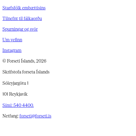
Starfsfólk embættisins
Tilnefnt til fálkaorðu
Spurningar og svör
Um vefinn
Instagram
© Forseti Íslands, 2026
Skrifstofa forseta Íslands
Sóleyjargötu 1
101 Reykjavík
Sími: 540 4400.
Netfang:
forseti@forseti.is