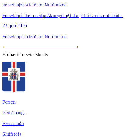
Forsetahjón á ferð um Norðurland
Forsetahjón heimsækja Akureyri og taka þátt í Landsmóti skáta.
23. júlí 2026
Forsetahjón á ferð um Norðurland
Embætti
forseta Íslands
Forseti
Efst á baugi
Bessastaðir
Skrifstofa