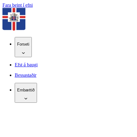
Fara beint í efni
Forseti
Efst á baugi
Bessastaðir
Embættið
IS
EN