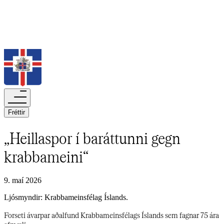
Leita
Fréttir​​​​‌ ‍ ​‍​‍‌‍ ‌ ​‍‌‍‍‌‌‍‌ ‌‍‍‌‌‍ ‍​‍​‍​ ‍‍​‍​‍‌ ​ ‌‍​‌‌‍ ‍‌‍‍‌‌ ‌​‌ ‍‌​‍ ‍‌‍‍‌‌‍ ​‍​‍​‍ ​​‍​‍‌‍‍​‌ ​‍‌‍‌‌‌‍‌‍​‍​‍​ ‍‍​‍​‍‌‍‍​‌ ‌​‌ ‌​‌ ​​‌ ​ ​‍ ​‍ ‌‍‌‍‌‍ ‌ ​‍‌ ​ ‌‍‌‌‌ ‌​‌‍‍‌​‍ ‌‌‍‍‌‌ ​ ‌‍ ​‌‍​‌‌‍ ‍‌‍‌​‌ ​ ​‍ ‍‌ ‌‍‌‍‌‌‌ ​‍‌‍​ ‌‍‌‌‌‍ ​​‍ ‍‌‍​‌‌ ​​‌ ​​​‍ ‌ ​ ‌ ‌​‌ ‌‌‌‍‌​‌‍‍‌‌‍ ​‍ ‌‍‍‌‌‍ ‍‌ ‌​‌‍‌‌‌‍ ‍‌ ‌​​‍ ‌‍‌‌‌‍‌​‌‍‍‌‌ ‌​​‍ ‌‍ ‌‌‍ ‌‍‌​‌‍‌‌​ ‌‌ ​​‌ ​‍‌‍‌‌‌ ​ ‌‍‌‌‌‍ ‍‌ ‌​‌‍​‌‌ ‌​‌‍‍‌‌‍ ‌‍ ‍​ ‍ ‌‍‍‌‌‍‌​​ ‌‌‍​‌‌‍‌‍​ ‌‍‌‍‌‌​ ‌‌‌‍​ ​ ​​​ ‌ ​‍ ‌‌‍​ ​ ‌‍‌‍‌‌​ ‍‌​‍ ‌​ ‌​​ ‌‍​ ‍‌​ ​ ​‍ ‌​ ‍‌​ ​ ​ ​​‌‍‌‌​‍ ‌​ ‍‌​ ​‌​ ​​‌‍‌​‌‍‌‌‌‍‌‌​ ‌‍‌‍‌‌​ ​ ‌‍‌‍‌‍​ ​ ‌‍​ ‍ ‌ ‌​‌ ‍‌‌ ​​‌‍‌‌​ ‌‌ ‌​‌‍​‌‌‍‌ ​ ‍ ‌ ​​‌‍​‌‌ ‌​‌‍‍​​ ‌‌ ‌​‌‍‍‌‌ ‌​‌‍ ​‌‍‌‌​ ‌‍​‍‌‍​‌‌ ​ ‌‍‌‌‌‌‌‌‌ ​‍‌‍ ​​ ‌‌‍‍​‌ ‌​‌ ‌​‌ ​​‌ ​ ​‍‌‌​ ​‍‌​‌‍​‍‌‌​ ​‍‌​‌‍‌‍‌‍‌‍ ‌ ​‍‌ ​ ‌‍‌‌‌ ‌​‌‍‍‌​‍ ‌‌‍‍‌‌ ​ ‌‍ ​‌‍​‌‌‍ ‍‌‍‌​‌ ​ ​‍ ‍‌ ‌‍‌‍‌‌‌ ​‍‌‍​ ‌‍‌‌‌‍ ​​‍ ‍‌‍​‌‌ ​​‌ ​​​‍‌‌​ ​‍‌​‌‍‌ ​ ‌ ‌​‌ ‌‌‌‍‌​‌‍‍‌‌‍ ​‍‌‍‌‍‍‌‌‍‌​​ ‌‌‍​‌‌‍‌‍​ ‌‍‌‍‌‌​ ‌‌‌‍​ ​ ​​​ ‌ ​‍ ‌‌‍​ ​ ‌‍‌‍‌‌​ ‍‌​‍ ‌​ ‌​​ ‌‍​ ‍‌​ ​ ​‍ ‌​ ‍‌​ ​ ​ ​​‌‍‌‌​‍ ‌​ ‍‌​ ​‌​ ​​‌‍‌​‌‍‌‌‌‍‌‌​ ‌‍‌‍‌‌​ ​ ‌‍‌‍‌‍​ ​ ‌‍​‍‌‍‌ ‌​‌ ‍‌‌ ​​‌‍‌‌​ ‌‌ ‌​‌‍​‌‌‍‌ ​‍‌‍‌ ​​‌‍​‌‌ ‌​‌‍‍​​ ‌‌ ‌​‌‍‍‌‌ ‌​‌‍ ​‌‍‌‌​‍‌‍‌ ​​‌‍‌‌‌ ​‍‌ ​ ‌ ​​‌‍‌‌‌‍​ ‌ ‌​‌‍‍‌‌ ‌‍‌‍‌‌​ ‌‌ ​​‌ ‌‌‌‍​‍‌‍ ​‌‍‍‌‌ ​ ‌‍‍​‌‍‌‌‌‍‌​​‍​‍‌ ‌
„Heillaspor í baráttunni gegn
krabbameini“​​​​‌ ‍ ​‍​‍‌‍ ‌ ​‍‌‍‍‌‌‍‌ ‌‍‍‌‌‍ ‍​‍​‍​ ‍‍​‍​‍‌ ​ ‌‍​‌‌‍ ‍‌‍‍‌‌ ‌​‌ ‍‌​‍ ‍‌‍‍‌‌‍ ​‍​‍​‍ ​​‍​‍‌‍‍​‌ ​‍‌‍‌‌‌‍‌‍​‍​‍​ ‍‍​‍​‍‌‍‍​‌ ‌​‌ ‌​‌ ​​‌ ​ ​‍ ​‍ ‌‍‌‍‌‍ ‌ ​‍‌ ​ ‌‍‌‌‌ ‌​‌‍‍‌​‍ ‌‌‍‍‌‌ ​ ‌‍ ​‌‍​‌‌‍ ‍‌‍‌​‌ ​ ​‍ ‍‌ ‌‍‌‍‌‌‌ ​‍‌‍​ ‌‍‌‌‌‍ ​​‍ ‍‌‍​‌‌ ​​‌ ​​​‍ ‌ ​ ‌ ‌​‌ ‌‌‌‍‌​‌‍‍‌‌‍ ​‍ ‌‍‍‌‌‍ ‍‌ ‌​‌‍‌‌‌‍ ‍‌ ‌​​‍ ‌‍‌‌‌‍‌​‌‍‍‌‌ ‌​​‍ ‌‍ ‌‌‍ ‌‍‌​‌‍‌‌​ ‌‌ ​​‌ ​‍‌‍‌‌‌ ​ ‌‍‌‌‌‍ ‍‌ ‌​‌‍​‌‌ ‌​‌‍‍‌‌‍ ‌‍ ‍​ ‍ ‌‍‍‌‌‍‌​​ ‌​ ​​​ ‍‌​ ‍‌​ ‌‍​ ‍​​ ​ ​ ‌​‌‍​‍​‍ ‌​ ‌‌‌‍​ ‌‍‌‍​ ‍‌​‍ ‌​ ‌​​ ‌‍​ ‍‌​ ​‌​‍ ‌​ ‍​​ ‌‌​ ​ ​ ​​​‍ ‌‌‍‌​​ ‍‌​ ​ ‌‍​ ​ ​‍​ ‌ ‌‍​ ​ ‍​‌‍‌‌‌‍‌‌​ ​​​ ‌‌​ ‍ ‌ ‌​‌ ‍‌‌ ​​‌‍‌‌​ ‌‌‍ ‍‌‍‌‌‌ ‌ ‌ ​ ​ ‍ ‌ ​​‌‍​‌‌ ‌​‌‍‍​​ ‌‌ ‌​‌‍‍‌‌ ‌​‌‍ ​‌‍‌‌​ ‌‍​‍‌‍​‌‌ ​ ‌‍‌‌‌‌‌‌‌ ​‍‌‍ ​​ ‌‌‍‍​‌ ‌​‌ ‌​‌ ​​‌ ​ ​‍‌‌​ ​‍‌​‌‍​‍‌‌​ ​‍‌​‌‍‌‍‌‍‌‍ ‌ ​‍‌ ​ ‌‍‌‌‌ ‌​‌‍‍‌​‍ ‌‌‍‍‌‌ ​ ‌‍ ​‌‍​‌‌‍ ‍‌‍‌​‌ ​ ​‍ ‍‌ ‌‍‌‍‌‌‌ ​‍‌‍​ ‌‍‌‌‌‍ ​​‍ ‍‌‍​‌‌ ​​‌ ​​​‍‌‌​ ​‍‌​‌‍‌ ​ ‌ ‌​‌ ‌‌‌‍‌​‌‍‍‌‌‍ ​‍‌‍‌‍‍‌‌‍‌​​ ‌​ ​​​ ‍‌​ ‍‌​ ‌‍​ ‍​​ ​ ​ ‌​‌‍​‍​‍ ‌​ ‌‌‌‍​ ‌‍‌‍​ ‍‌​‍ ‌​ ‌​​ ‌‍​ ‍‌​ ​‌​‍ ‌​ ‍​​ ‌‌​ ​ ​ ​​​‍ ‌‌‍‌​​ ‍‌​ ​ ‌‍​ ​ ​‍​ ‌ ‌‍​ ​ ‍​‌‍‌‌‌‍‌‌​ ​​​ ‌‌​‍‌‍‌ ‌​‌ ‍‌‌ ​​‌‍‌‌​ ‌‌‍ ‍‌‍‌‌‌ ‌ ‌ ​ ​‍‌‍‌ ​​‌‍​‌‌ ‌​‌‍‍​​ ‌‌ ‌​‌‍‍‌‌ ‌​‌‍ ​‌‍‌‌​‍‌‍‌ ​​‌‍‌‌‌ ​‍‌ ​ ‌ ​​‌‍‌‌‌‍​ ‌ ‌​‌‍‍‌‌ ‌‍‌‍‌‌​ ‌‌ ​​‌ ‌‌‌‍​‍‌‍ ​‌‍‍‌‌ ​ ‌‍‍​‌‍‌‌‌‍‌​​‍​‍‌ ‌
9. maí 2026
Ljósmyndir: Krabbameinsfélag Íslands.​​​​‌ ‍ ​‍​‍‌‍ ‌ ​‍‌‍‍‌‌‍‌ ‌‍‍‌‌‍ ‍​‍​‍​ ‍‍​‍​‍‌ ​ ‌‍​‌‌‍ ‍‌‍‍‌‌ ‌​‌ ‍‌​‍ ‍‌‍‍‌‌‍ ​‍​‍​‍ ​​‍​‍‌‍‍​‌ ​‍‌‍‌‌‌‍‌‍​‍​‍​ ‍‍​‍​‍‌‍‍​‌ ‌​‌ ‌​‌ ​​‌ ​ ​‍ ​‍ ‌‍‌‍‌‍ ‌ ​‍‌ ​ ‌‍‌‌‌ ‌​‌‍‍‌​‍ ‌‌‍‍‌‌ ​ ‌‍ ​‌‍​‌‌‍ ‍‌‍‌​‌ ​ ​‍ ‍‌ ‌‍‌‍‌‌‌ ​‍‌‍​ ‌‍‌‌‌‍ ​​‍ ‍‌‍​‌‌ ​​‌ ​​​‍ ‌ ​ ‌ ‌​‌ ‌‌‌‍‌​‌‍‍‌‌‍ ​‍ ‌‍‍‌‌‍ ‍‌ ‌​‌‍‌‌‌‍ ‍‌ ‌​​‍ ‌‍‌‌‌‍‌​‌‍‍‌‌ ‌​​‍ ‌‍ ‌‌‍ ‌‍‌​‌‍‌‌​ ‌‌ ​​‌ ​‍‌‍‌‌‌ ​ ‌‍‌‌‌‍ ‍‌ ‌​‌‍​‌‌ ‌​‌‍‍‌‌‍ ‌‍ ‍​ ‍ ‌‍‍‌‌‍‌​​ ‌​ ​​​ ‍‌​ ‍‌​ ‌‍​ ‍​​ ​ ​ ‌​‌‍​‍​‍ ‌​ ‌‌‌‍​ ‌‍‌‍​ ‍‌​‍ ‌​ ‌​​ ‌‍​ ‍‌​ ​‌​‍ ‌​ ‍​​ ‌‌​ ​ ​ ​​​‍ ‌‌‍‌​​ ‍‌​ ​ ‌‍​ ​ ​‍​ ‌ ‌‍​ ​ ‍​‌‍‌‌‌‍‌‌​ ​​​ ‌‌​ ‍ ‌ ‌​‌ ‍‌‌ ​​‌‍‌‌​ ‌‌‍ ‍‌‍‌‌‌ ‌ ‌ ​ ​ ‍ ‌ ​​‌‍​‌‌ ‌​‌‍‍​​ ‌‌‍‍‌‌‍ ‌‌‍​‌‌‍‌ ‌‍‌‌‌​​ ‌ ​‍‌‍‌‌‌‍‌​‌‍‍‌‌ ‌​‌ ​ ​ ‌‍​‍‌‍​‌‌ ​ ‌‍‌‌‌‌‌‌‌ ​‍‌‍ ​​ ‌‌‍‍​‌ ‌​‌ ‌​‌ ​​‌ ​ ​‍‌‌​ ​‍‌​‌‍​‍‌‌​ ​‍‌​‌‍‌‍‌‍‌‍ ‌ ​‍‌ ​ ‌‍‌‌‌ ‌​‌‍‍‌​‍ ‌‌‍‍‌‌ ​ ‌‍ ​‌‍​‌‌‍ ‍‌‍‌​‌ ​ ​‍ ‍‌ ‌‍‌‍‌‌‌ ​‍‌‍​ ‌‍‌‌‌‍ ​​‍ ‍‌‍​‌‌ ​​‌ ​​​‍‌‌​ ​‍‌​‌‍‌ ​ ‌ ‌​‌ ‌‌‌‍‌​‌‍‍‌‌‍ ​‍‌‍‌‍‍‌‌‍‌​​ ‌​ ​​​ ‍‌​ ‍‌​ ‌‍​ ‍​​ ​ ​ ‌​‌‍​‍​‍ ‌​ ‌‌‌‍​ ‌‍‌‍​ ‍‌​‍ ‌​ ‌​​ ‌‍​ ‍‌​ ​‌​‍ ‌​ ‍​​ ‌‌​ ​ ​ ​​​‍ ‌‌‍‌​​ ‍‌​ ​ ‌‍​ ​ ​‍​ ‌ ‌‍​ ​ ‍​‌‍‌‌‌‍‌‌​ ​​​ ‌‌​‍‌‍‌ ‌​‌ ‍‌‌ ​​‌‍‌‌​ ‌‌‍ ‍‌‍‌‌‌ ‌ ‌ ​ ​‍‌‍‌ ​​‌‍​‌‌ ‌​‌‍‍​​ ‌‌‍‍‌‌‍ ‌‌‍​‌‌‍‌ ‌‍‌‌‌​​ ‌ ​‍‌‍‌‌‌‍‌​‌‍‍‌‌ ‌​‌ ​ ​‍‌‍‌ ​​‌‍‌‌‌ ​‍‌ ​ ‌ ​​‌‍‌‌‌‍​ ‌ ‌​‌‍‍‌‌ ‌‍‌‍‌‌​ ‌‌ ​​‌ ‌‌‌‍​‍‌‍ ​‌‍‍‌‌ ​ ‌‍‍​‌‍‌‌‌‍‌​​‍​‍‌ ‌
Forseti ávarpar aðalfund Krabbameinsfélags Íslands sem fagnar 75 ára