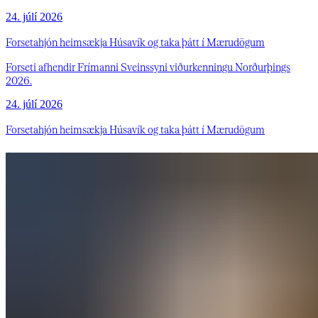
24. júlí 2026
Forsetahjón heimsækja Húsavík og taka þátt í Mærudögum
Forseti afhendir Frímanni Sveinssyni viðurkenningu Norðurþings
2026.
24. júlí 2026
Forsetahjón heimsækja Húsavík og taka þátt í Mærudögum