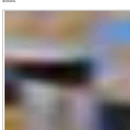
afmæli.​​​​‌ ‍ ​‍​‍‌‍ ‌ ​‍‌‍‍‌‌‍‌ ‌‍‍‌‌‍ ‍​‍​‍​ ‍‍​‍​‍‌ ​ ‌‍​‌‌‍ ‍‌‍‍‌‌ ‌​‌ ‍‌​‍ ‍‌‍‍‌‌‍ ​‍​‍​‍ ​​‍​‍‌‍‍​‌ ​‍‌‍‌‌‌‍‌‍​‍​‍​ ‍‍​‍​‍‌‍‍​‌ ‌​‌ ‌​‌ ​​‌ ​ ​‍ ​‍ ‌‍‌‍‌‍ ‌ ​‍‌ ​ ‌‍‌‌‌ ‌​‌‍‍‌​‍ ‌‌‍‍‌‌ ​ ‌‍ ​‌‍​‌‌‍ ‍‌‍‌​‌ ​ ​‍ ‍‌ ‌‍‌‍‌‌‌ ​‍‌‍​ ‌‍‌‌‌‍ ​​‍ ‍‌‍​‌‌ ​​‌ ​​​‍ ‌ ​ ‌ ‌​‌ ‌‌‌‍‌​‌‍‍‌‌‍ ​‍ ‌‍‍‌‌‍ ‍‌ ‌​‌‍‌‌‌‍ ‍‌ ‌​​‍ ‌‍‌‌‌‍‌​‌‍‍‌‌ ‌​​‍ ‌‍ ‌‌‍ ‌‍‌​‌‍‌‌​ ‌‌ ​​‌ ​‍‌‍‌‌‌ ​ ‌‍‌‌‌‍ ‍‌ ‌​‌‍​‌‌ ‌​‌‍‍‌‌‍ ‌‍ ‍​ ‍ ‌‍‍‌‌‍‌​​ ‌​ ​​​ ‍‌​ ‍‌​ ‌‍​ ‍​​ ​ ​ ‌​‌‍​‍​‍ ‌​ ‌‌‌‍​ ‌‍‌‍​ ‍‌​‍ ‌​ ‌​​ ‌‍​ ‍‌​ ​‌​‍ ‌​ ‍​​ ‌‌​ ​ ​ ​​​‍ ‌‌‍‌​​ ‍‌​ ​ ‌‍​ ​ ​‍​ ‌ ‌‍​ ​ ‍​‌‍‌‌‌‍‌‌​ ​​​ ‌‌​ ‍ ‌ ‌​‌ ‍‌‌ ​​‌‍‌‌​ ‌‌‍ ‍‌‍‌‌‌ ‌ ‌ ​ ​ ‍ ‌ ​​‌‍​‌‌ ‌​‌‍‍​​ ‌‌‍‌​‌‍‌‌‌ ​ ‌‍​ ‌ ​‍‌‍‍‌‌ ​​‌ ‌​‌‍‍‌‌‍ ‌‍ ‍​ ‌‍​‍‌‍​‌‌ ​ ‌‍‌‌‌‌‌‌‌ ​‍‌‍ ​​ ‌‌‍‍​‌ ‌​‌ ‌​‌ ​​‌ ​ ​‍‌‌​ ​‍‌​‌‍​‍‌‌​ ​‍‌​‌‍‌‍‌‍‌‍ ‌ ​‍‌ ​ ‌‍‌‌‌ ‌​‌‍‍‌​‍ ‌‌‍‍‌‌ ​ ‌‍ ​‌‍​‌‌‍ ‍‌‍‌​‌ ​ ​‍ ‍‌ ‌‍‌‍‌‌‌ ​‍‌‍​ ‌‍‌‌‌‍ ​​‍ ‍‌‍​‌‌ ​​‌ ​​​‍‌‌​ ​‍‌​‌‍‌ ​ ‌ ‌​‌ ‌‌‌‍‌​‌‍‍‌‌‍ ​‍‌‍‌‍‍‌‌‍‌​​ ‌​ ​​​ ‍‌​ ‍‌​ ‌‍​ ‍​​ ​ ​ ‌​‌‍​‍​‍ ‌​ ‌‌‌‍​ ‌‍‌‍​ ‍‌​‍ ‌​ ‌​​ ‌‍​ ‍‌​ ​‌​‍ ‌​ ‍​​ ‌‌​ ​ ​ ​​​‍ ‌‌‍‌​​ ‍‌​ ​ ‌‍​ ​ ​‍​ ‌ ‌‍​ ​ ‍​‌‍‌‌‌‍‌‌​ ​​​ ‌‌​‍‌‍‌ ‌​‌ ‍‌‌ ​​‌‍‌‌​ ‌‌‍ ‍‌‍‌‌‌ ‌ ‌ ​ ​‍‌‍‌ ​​‌‍​‌‌ ‌​‌‍‍​​ ‌‌‍‌​‌‍‌‌‌ ​ ‌‍​ ‌ ​‍‌‍‍‌‌ ​​‌ ‌​‌‍‍‌‌‍ ‌‍ ‍​‍‌‍‌ ​​‌‍‌‌‌ ​‍‌ ​ ‌ ​​‌‍‌‌‌‍​ ‌ ‌​‌‍‍‌‌ ‌‍‌‍‌‌​ ‌‌ ​​‌ ‌‌‌‍​‍‌‍ ​‌‍‍‌‌ ​ ‌‍‍​‌‍‌‌‌‍‌​​‍​‍‌ ‌