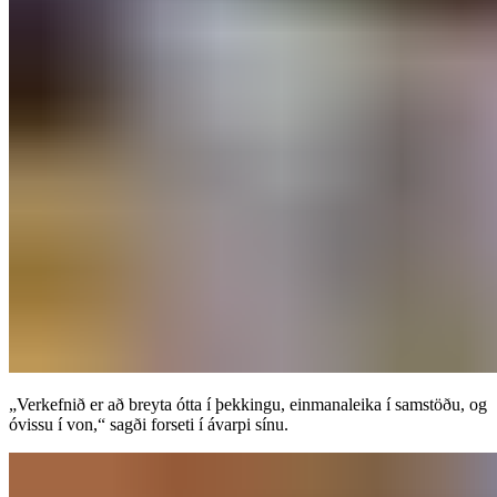
„Verkefnið er að breyta ótta í þekkingu, einmanaleika í samstöðu, og
óvissu í von,“ sagði forseti í ávarpi sínu.​​​​‌ ‍ ​‍​‍‌‍ ‌ ​‍‌‍‍‌‌‍‌ ‌‍‍‌‌‍ ‍​‍​‍​ ‍‍​‍​‍‌ ​ ‌‍​‌‌‍ ‍‌‍‍‌‌ ‌​‌ ‍‌​‍ ‍‌‍‍‌‌‍ ​‍​‍​‍ ​​‍​‍‌‍‍​‌ ​‍‌‍‌‌‌‍‌‍​‍​‍​ ‍‍​‍​‍‌‍‍​‌ ‌​‌ ‌​‌ ​​‌ ​ ​‍ ​‍ ‌‍‌‍‌‍ ‌ ​‍‌ ​ ‌‍‌‌‌ ‌​‌‍‍‌​‍ ‌‌‍‍‌‌ ​ ‌‍ ​‌‍​‌‌‍ ‍‌‍‌​‌ ​ ​‍ ‍‌ ‌‍‌‍‌‌‌ ​‍‌‍​ ‌‍‌‌‌‍ ​​‍ ‍‌‍​‌‌ ​​‌ ​​​‍ ‌ ​ ‌ ‌​‌ ‌‌‌‍‌​‌‍‍‌‌‍ ​‍ ‌‍‍‌‌‍ ‍‌ ‌​‌‍‌‌‌‍ ‍‌ ‌​​‍ ‌‍‌‌‌‍‌​‌‍‍‌‌ ‌​​‍ ‌‍ ‌‌‍ ‌‍‌​‌‍‌‌​ ‌‌ ​​‌ ​‍‌‍‌‌‌ ​ ‌‍‌‌‌‍ ‍‌ ‌​‌‍​‌‌ ‌​‌‍‍‌‌‍ ‌‍ ‍​ ‍ ‌‍‍‌‌‍‌​​ ‌​ ​​​ ‍‌​ ‍‌​ ‌‍​ ‍​​ ​ ​ ‌​‌‍​‍​‍ ‌​ ‌‌‌‍​ ‌‍‌‍​ ‍‌​‍ ‌​ ‌​​ ‌‍​ ‍‌​ ​‌​‍ ‌​ ‍​​ ‌‌​ ​ ​ ​​​‍ ‌‌‍‌​​ ‍‌​ ​ ‌‍​ ​ ​‍​ ‌ ‌‍​ ​ ‍​‌‍‌‌‌‍‌‌​ ​​​ ‌‌​ ‍ ‌ ‌​‌ ‍‌‌ ​​‌‍‌‌​ ‌‌‍ ‍‌‍‌‌‌ ‌ ‌ ​ ​ ‍ ‌ ​​‌‍​‌‌ ‌​‌‍‍​​ ‌‌ ​​‌‍​‌‌‍‌ ‌‍‌‌‌​​‍‌ ‌‌‌‍‍‌‌‍ ​‌‍‌​‌‍‌‌‌ ​‍​‍‌‌​ ‌‌‌​​‍‌‌ ‌‍‍ ‌‍‌‌‌ ‍‌​‍‌‌​ ​ ‌​‌​​‍‌‌​ ​ ‌​‌​​‍‌‌​ ​‍​ ​‍​ ‌ ‌‍‌‍‌‍​ ​ ‌‍​ ‌‍‌‍‌‌​ ‍‌​ ​​​ ‌‍​ ​ ‌‍​ ​ ‍‌​‍‌‌​ ​‍​ ​‍​‍‌‌​ ‌‌‌​‌​​‍ ‍‌‍‍‌‌‍ ‌‌‍​‌‌‍‌ ‌‍‌‌‌ ​ ​‍‌‌​ ‌‌‌​​‍‌‌ ‌‍‍ ‌‍‌‌‌ ‍‌​‍‌‌​ ​ ‌​‌​​‍‌‌​ ​ ‌​‌​​‍‌‌​ ​‍​ ​‍​ ‌‍‌‍​ ​ ‌‌​ ​ ​ ​‌‌‍​‍​ ‍​‌‍‌‌​ ​​​ ‌ ​ ‌‌​ ‌​​‍‌‌​ ​‍​ ​‍​‍‌‌​ ‌‌‌​‌​​‍ ‍‌‍​ ‌‍​‌‌ ​​‌ ‌​‌‍‍‌‌‍ ‌‍ ‍​ ‌‍​‍‌‍​‌‌ ​ ‌‍‌‌‌‌‌‌‌ ​‍‌‍ ​​ ‌‌‍‍​‌ ‌​‌ ‌​‌ ​​‌ ​ ​‍‌‌​ ​‍‌​‌‍​‍‌‌​ ​‍‌​‌‍‌‍‌‍‌‍ ‌ ​‍‌ ​ ‌‍‌‌‌ ‌​‌‍‍‌​‍ ‌‌‍‍‌‌ ​ ‌‍ ​‌‍​‌‌‍ ‍‌‍‌​‌ ​ ​‍ ‍‌ ‌‍‌‍‌‌‌ ​‍‌‍​ ‌‍‌‌‌‍ ​​‍ ‍‌‍​‌‌ ​​‌ ​​​‍‌‌​ ​‍‌​‌‍‌ ​ ‌ ‌​‌ ‌‌‌‍‌​‌‍‍‌‌‍ ​‍‌‍‌‍‍‌‌‍‌​​ ‌​ ​​​ ‍‌​ ‍‌​ ‌‍​ ‍​​ ​ ​ ‌​‌‍​‍​‍ ‌​ ‌‌‌‍​ ‌‍‌‍​ ‍‌​‍ ‌​ ‌​​ ‌‍​ ‍‌​ ​‌​‍ ‌​ ‍​​ ‌‌​ ​ ​ ​​​‍ ‌‌‍‌​​ ‍‌​ ​ ‌‍​ ​ ​‍​ ‌ ‌‍​ ​ ‍​‌‍‌‌‌‍‌‌​ ​​​ ‌‌​‍‌‍‌ ‌​‌ ‍‌‌ ​​‌‍‌‌​ ‌‌‍ ‍‌‍‌‌‌ ‌ ‌ ​ ​‍‌‍‌ ​​‌‍​‌‌ ‌​‌‍‍​​ ‌‌ ​​‌‍​‌‌‍‌ ‌‍‌‌‌​​‍‌ ‌‌‌‍‍‌‌‍ ​‌‍‌​‌‍‌‌‌ ​‍​‍‌‌​ ‌‌‌​​‍‌‌ ‌‍‍ ‌‍‌‌‌ ‍‌​‍‌‌​ ​ ‌​‌​​‍‌‌​ ​ ‌​‌​​‍‌‌​ ​‍​ ​‍​ ‌ ‌‍‌‍‌‍​ ​ ‌‍​ ‌‍‌‍‌‌​ ‍‌​ ​​​ ‌‍​ ​ ‌‍​ ​ ‍‌​‍‌‌​ ​‍​ ​‍​‍‌‌​ ‌‌‌​‌​​‍ ‍‌‍‍‌‌‍ ‌‌‍​‌‌‍‌ ‌‍‌‌‌ ​ ​‍‌‌​ ‌‌‌​​‍‌‌ ‌‍‍ ‌‍‌‌‌ ‍‌​‍‌‌​ ​ ‌​‌​​‍‌‌​ ​ ‌​‌​​‍‌‌​ ​‍​ ​‍​ ‌‍‌‍​ ​ ‌‌​ ​ ​ ​‌‌‍​‍​ ‍​‌‍‌‌​ ​​​ ‌ ​ ‌‌​ ‌​​‍‌‌​ ​‍​ ​‍​‍‌‌​ ‌‌‌​‌​​‍ ‍‌‍​ ‌‍​‌‌ ​​‌ ‌​‌‍‍‌‌‍ ‌‍ ‍​‍‌‍‌ ​​‌‍‌‌‌ ​‍‌ ​ ‌ ​​‌‍‌‌‌‍​ ‌ ‌​‌‍‍‌‌ ‌‍‌‍‌‌​ ‌‌ ​​‌ ‌‌‌‍​‍‌‍ ​‌‍‍‌‌ ​ ‌‍‍​‌‍‌‌‌‍‌​​‍​‍‌ ‌