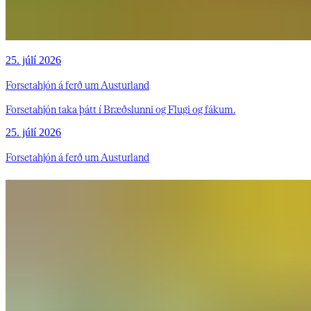
25. júlí 2026
Forsetahjón á ferð um Austurland
Forsetahjón taka þátt í Bræðslunni og Flugi og fákum.
25. júlí 2026
Forsetahjón á ferð um Austurland