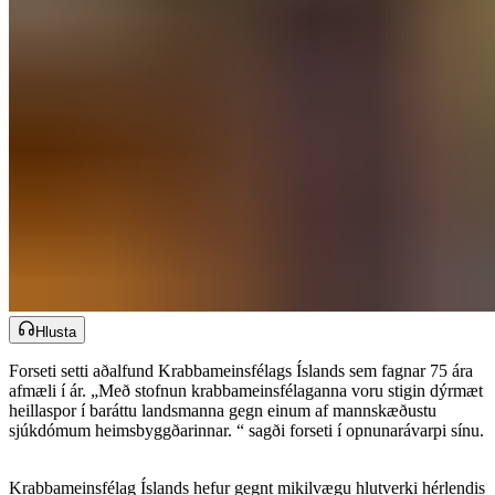
Hlusta
Forseti setti aðalfund Krabbameinsfélags Íslands sem fagnar 75 ára
afmæli í ár. „Með stofnun krabbameinsfélaganna voru stigin dýrmæt
heillaspor í baráttu landsmanna gegn einum af mannskæðustu
sjúkdómum heimsbyggðarinnar. “ sagði forseti í opnunarávarpi sínu.
Krabbameinsfélag Íslands hefur gegnt mikilvægu hlutverki hérlendis