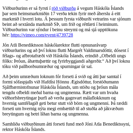
Viðburðurinn er sá fyrsti í ​​​​‌ ‍ ​‍​‍‌‍ ‌ ​‍‌‍‍‌‌‍‌ ‌‍‍‌‌‍ ‍​‍​‍​ ‍‍​‍​‍‌ ​ ‌‍​‌‌‍ ‍‌‍‍‌‌ ‌​‌ ‍‌​‍ ‍‌‍‍‌‌‍ ​‍​‍​‍ ​​‍​‍‌‍‍​‌ ​‍‌‍‌‌‌‍‌‍​‍​‍​ ‍‍​‍​‍‌‍‍​‌ ‌​‌ ‌​‌ ​​‌ ​ ​‍ ​‍ ‌‍‌‍‌‍ ‌ ​‍‌ ​ ‌‍‌‌‌ ‌​‌‍‍‌​‍ ‌‌‍‍‌‌ ​ ‌‍ ​‌‍​‌‌‍ ‍‌‍‌​‌ ​ ​‍ ‍‌ ‌‍‌‍‌‌‌ ​‍‌‍​ ‌‍‌‌‌‍ ​​‍ ‍‌‍​‌‌ ​​‌ ​​​‍ ‌ ​ ‌ ‌​‌ ‌‌‌‍‌​‌‍‍‌‌‍ ​‍ ‌‍‍‌‌‍ ‍‌ ‌​‌‍‌‌‌‍ ‍‌ ‌​​‍ ‌‍‌‌‌‍‌​‌‍‍‌‌ ‌​​‍ ‌‍ ‌‌‍ ‌‍‌​‌‍‌‌​ ‌‌ ​​‌ ​‍‌‍‌‌‌ ​ ‌‍‌‌‌‍ ‍‌ ‌​‌‍​‌‌ ‌​‌‍‍‌‌‍ ‌‍ ‍​ ‍ ‌‍‍‌‌‍‌​​ ‌‌ ​ ‌​‍‌‌​‌​‌‍‍​‌​​‌‌‍‌​‌‍​ ​ ‌‌‌‌‌​‌​​ ‌‌‍​‌‌​ ‌‌‌‌‌​‍‌​ ‌​‌​ ‌​ ​ ‌‌​ ‌‌‌‌‌ ‍‌‌​‍ ‌‍‌‍​ ‍ ‌ ‌​‌ ‍‌‌ ​​‌‍‌‌​ ‌‌‍ ‍‌‍‌‌‌ ‌ ‌ ​ ​ ‍ ‌ ​​‌‍​‌‌ ‌​‌‍‍​​ ‌‌ ​​‌‍​‌‌‍‌ ‌‍‌‌‌​​‍‌ ‌‌‌‍‍‌‌‍ ​‌‍‌​‌‍‌‌‌ ​‍​‍‌‌​ ‌‌‌​​‍‌‌ ‌‍‍ ‌‍‌‌‌ ‍‌​‍‌‌​ ​ ‌​‌​​‍‌‌​ ​ ‌​‌​​‍‌‌​ ​‍​ ​‍‌ ​‍‌‍‍‌‌‍​ ‌‍‍​‌ ‌​‌‍‌‌‌ ‍​‌ ‌​​‍ ‌​ ‍‌‌ ‍​‌ ​ ‌‍ ‌ ‌​​ ​ ​ ​‌‌ ‍​​ ‌‍​‍‌‌​ ​‍​ ​‍​‍‌‌​ ‌‌‌​‌​​‍ ‍‌‍​ ‌‍ ‌‍ ‍‌ ‌​‌‍‌‌‌‍ ‍‌ ‌​​‍‌‌​ ‌‌‌​​‍‌‌ ‌‍‍ ‌‍‌‌‌ ‍‌​‍‌‌​ ​ ‌​‌​​‍‌‌​ ​ ‌​‌​​‍‌‌​ ​‍​ ​‍‌‍‌‍​ ​‌​ ‌‌‌‍​‍‌‍‌‌‌‍‌‌​ ​‍​ ‌​‌‍‌​‌‍​‌​ ‌​‌‍​‍​‍‌‌​ ​‍​ ​‍​‍‌‌​ ‌‌‌​‌​​‍ ‍‌‍​ ‌‍‍​‌‍‍‌‌‍ ​‌‍‌​‌ ​‍‌‍‌‌‌‍ ‍​‍‌‌​ ‌‌‌​​‍‌‌ ‌‍‍ ‌‍‌‌‌ ‍‌​‍‌‌​ ​ ‌​‌​​‍‌‌​ ​ ‌​‌​​‍‌‌​ ​‍​ ​‍​ ‌​​ ​ ​ ​ ​ ‍‌​ ‍​​ ​​‌‍​‍​ ​‌​ ‌​​ ‍​​ ‌‍‌‍‌​​‍‌‌​ ​‍​ ​‍​‍‌‌​ ‌‌‌​‌​​‍ ‍‌ ‌​‌‍‌‌‌ ‍​‌ ‌​​ ‌‍​‍‌‍​‌‌ ​ ‌‍‌‌‌‌‌‌‌ ​‍‌‍ ​​ ‌‌‍‍​‌ ‌​‌ ‌​‌ ​​‌ ​ ​‍‌‌​ ​‍‌​‌‍​‍‌‌​ ​‍‌​‌‍‌‍‌‍‌‍ ‌ ​‍‌ ​ ‌‍‌‌‌ ‌​‌‍‍‌​‍ ‌‌‍‍‌‌ ​ ‌‍ ​‌‍​‌‌‍ ‍‌‍‌​‌ ​ ​‍ ‍‌ ‌‍‌‍‌‌‌ ​‍‌‍​ ‌‍‌‌‌‍ ​​‍ ‍‌‍​‌‌ ​​‌ ​​​‍‌‌​ ​‍‌​‌‍‌ ​ ‌ ‌​‌ ‌‌‌‍‌​‌‍‍‌‌‍ ​‍‌‍‌‍‍‌‌‍‌​​ ‌‌ ​ ‌​‍‌‌​‌​‌‍‍​‌​​‌‌‍‌​‌‍​ ​ ‌‌‌‌‌​‌​​ ‌‌‍​‌‌​ ‌‌‌‌‌​‍‌​ ‌​‌​ ‌​ ​ ‌‌​ ‌‌‌‌‌ ‍‌‌​‍ ‌‍‌‍​‍‌‍‌ ‌​‌ ‍‌‌ ​​‌‍‌‌​ ‌‌‍ ‍‌‍‌‌‌ ‌ ‌ ​ ​‍‌‍‌ ​​‌‍​‌‌ ‌​‌‍‍​​ ‌‌ ​​‌‍​‌‌‍‌ ‌‍‌‌‌​​‍‌ ‌‌‌‍‍‌‌‍ ​‌‍‌​‌‍‌‌‌ ​‍​‍‌‌​ ‌‌‌​​‍‌‌ ‌‍‍ ‌‍‌‌‌ ‍‌​‍‌‌​ ​ ‌​‌​​‍‌‌​ ​ ‌​‌​​‍‌‌​ ​‍​ ​‍‌ ​‍‌‍‍‌‌‍​ ‌‍‍​‌ ‌​‌‍‌‌‌ ‍​‌ ‌​​‍ ‌​ ‍‌‌ ‍​‌ ​ ‌‍ ‌ ‌​​ ​ ​ ​‌‌ ‍​​ ‌‍​‍‌‌​ ​‍​ ​‍​‍‌‌​ ‌‌‌​‌​​‍ ‍‌‍​ ‌‍ ‌‍ ‍‌ ‌​‌‍‌‌‌‍ ‍‌ ‌​​‍‌‌​ ‌‌‌​​‍‌‌ ‌‍‍ ‌‍‌‌‌ ‍‌​‍‌‌​ ​ ‌​‌​​‍‌‌​ ​ ‌​‌​​‍‌‌​ ​‍​ ​‍‌‍‌‍​ ​‌​ ‌‌‌‍​‍‌‍‌‌‌‍‌‌​ ​‍​ ‌​‌‍‌​‌‍​‌​ ‌​‌‍​‍​‍‌‌​ ​‍​ ​‍​‍‌‌​ ‌‌‌​‌​​‍ ‍‌‍​ ‌‍‍​‌‍‍‌‌‍ ​‌‍‌​‌ ​‍‌‍‌‌‌‍ ‍​‍‌‌​ ‌‌‌​​‍‌‌ ‌‍‍ ‌‍‌‌‌ ‍‌​‍‌‌​ ​ ‌​‌​​‍‌‌​ ​ ‌​‌​​‍‌‌​ ​‍​ ​‍​ ‌​​ ​ ​ ​ ​ ‍‌​ ‍​​ ​​‌‍​‍​ ​‌​ ‌​​ ‍​​ ‌‍‌‍‌​​‍‌‌​ ​‍​ ​‍​‍‌‌​ ‌‌‌​‌​​‍ ‍‌ ‌​‌‍‌‌‌ ‍​‌ ‌​​‍‌‍‌ ​​‌‍‌‌‌ ​‍‌ ​ ‌ ​​‌‍‌‌‌‍​ ‌ ‌​‌‍‍‌‌ ‌‍‌‍‌‌​ ‌‌ ​​‌ ‌‌‌‍​‍‌‍ ​‌‍‍‌‌ ​ ‌‍‍​‌‍‌‌‌‍‌​​‍​‍‌ ‌
röð viðburða​​​​‌ ‍ ​‍​‍‌‍ ‌ ​‍‌‍‍‌‌‍‌ ‌‍‍‌‌‍ ‍​‍​‍​ ‍‍​‍​‍‌ ​ ‌‍​‌‌‍ ‍‌‍‍‌‌ ‌​‌ ‍‌​‍ ‍‌‍‍‌‌‍ ​‍​‍​‍ ​​‍​‍‌‍‍​‌ ​‍‌‍‌‌‌‍‌‍​‍​‍​ ‍‍​‍​‍‌‍‍​‌ ‌​‌ ‌​‌ ​​‌ ​ ​‍ ​‍ ‌‍‌‍‌‍ ‌ ​‍‌ ​ ‌‍‌‌‌ ‌​‌‍‍‌​‍ ‌‌‍‍‌‌ ​ ‌‍ ​‌‍​‌‌‍ ‍‌‍‌​‌ ​ ​‍ ‍‌ ‌‍‌‍‌‌‌ ​‍‌‍​ ‌‍‌‌‌‍ ​​‍ ‍‌‍​‌‌ ​​‌ ​​​‍ ‌ ​ ‌ ‌​‌ ‌‌‌‍‌​‌‍‍‌‌‍ ​‍ ‌‍‍‌‌‍ ‍‌ ‌​‌‍‌‌‌‍ ‍‌ ‌​​‍ ‌‍‌‌‌‍‌​‌‍‍‌‌ ‌​​‍ ‌‍ ‌‌‍ ‌‍‌​‌‍‌‌​ ‌‌ ​​‌ ​‍‌‍‌‌‌ ​ ‌‍‌‌‌‍ ‍‌ ‌​‌‍​‌‌ ‌​‌‍‍‌‌‍ ‌‍ ‍​ ‍ ‌‍‍‌‌‍‌​​ ‌‌ ​ ‌​‍‌‌​‌​‌‍‍​‌​​‌‌‍‌​‌‍​ ​ ‌‌‌‌‌​‌​​ ‌‌‍​‌‌​ ‌‌‌‌‌​‍‌​ ‌​‌​ ‌​ ​ ‌‌​ ‌‌‌‌‌ ‍‌‌​‍ ‌‍‌‍​ ‍ ‌ ‌​‌ ‍‌‌ ​​‌‍‌‌​ ‌‌‍ ‍‌‍‌‌‌ ‌ ‌ ​ ​ ‍ ‌ ​​‌‍​‌‌ ‌​‌‍‍​​ ‌‌ ​​‌‍​‌‌‍‌ ‌‍‌‌‌​​‍‌ ‌‌‌‍‍‌‌‍ ​‌‍‌​‌‍‌‌‌ ​‍​‍‌‌​ ‌‌‌​​‍‌‌ ‌‍‍ ‌‍‌‌‌ ‍‌​‍‌‌​ ​ ‌​‌​​‍‌‌​ ​ ‌​‌​​‍‌‌​ ​‍​ ​‍‌ ​‍‌‍‍‌‌‍​ ‌‍‍​‌ ‌​‌‍‌‌‌ ‍​‌ ‌​​‍ ‌​ ‍‌‌ ‍​‌ ​ ‌‍ ‌ ‌​​ ​ ​ ​‌‌ ‍​​ ‌‍​‍‌‌​ ​‍​ ​‍​‍‌‌​ ‌‌‌​‌​​‍ ‍‌‍​ ‌‍ ‌‍ ‍‌ ‌​‌‍‌‌‌‍ ‍‌ ‌​​‍‌‌​ ‌‌‌​​‍‌‌ ‌‍‍ ‌‍‌‌‌ ‍‌​‍‌‌​ ​ ‌​‌​​‍‌‌​ ​ ‌​‌​​‍‌‌​ ​‍​ ​‍‌‍‌‍​ ​‌​ ‌‌‌‍​‍‌‍‌‌‌‍‌‌​ ​‍​ ‌​‌‍‌​‌‍​‌​ ‌​‌‍​‍​‍‌‌​ ​‍​ ​‍​‍‌‌​ ‌‌‌​‌​​‍ ‍‌‍​ ‌‍‍​‌‍‍‌‌‍ ​‌‍‌​‌ ​‍‌‍‌‌‌‍ ‍​‍‌‌​ ‌‌‌​​‍‌‌ ‌‍‍ ‌‍‌‌‌ ‍‌​‍‌‌​ ​ ‌​‌​​‍‌‌​ ​ ‌​‌​​‍‌‌​ ​‍​ ​‍​ ‍​​ ​‍​ ​‍​ ‌‍​ ‌​​ ‍‌‌‍​‍​ ‌​‌‍​‍​ ​‌​ ​‍​ ‍‌​‍‌‌​ ​‍​ ​‍​‍‌‌​ ‌‌‌​‌​​‍ ‍‌ ‌​‌‍‌‌‌ ‍​‌ ‌​​ ‌‍​‍‌‍​‌‌ ​ ‌‍‌‌‌‌‌‌‌ ​‍‌‍ ​​ ‌‌‍‍​‌ ‌​‌ ‌​‌ ​​‌ ​ ​‍‌‌​ ​‍‌​‌‍​‍‌‌​ ​‍‌​‌‍‌‍‌‍‌‍ ‌ ​‍‌ ​ ‌‍‌‌‌ ‌​‌‍‍‌​‍ ‌‌‍‍‌‌ ​ ‌‍ ​‌‍​‌‌‍ ‍‌‍‌​‌ ​ ​‍ ‍‌ ‌‍‌‍‌‌‌ ​‍‌‍​ ‌‍‌‌‌‍ ​​‍ ‍‌‍​‌‌ ​​‌ ​​​‍‌‌​ ​‍‌​‌‍‌ ​ ‌ ‌​‌ ‌‌‌‍‌​‌‍‍‌‌‍ ​‍‌‍‌‍‍‌‌‍‌​​ ‌‌ ​ ‌​‍‌‌​‌​‌‍‍​‌​​‌‌‍‌​‌‍​ ​ ‌‌‌‌‌​‌​​ ‌‌‍​‌‌​ ‌‌‌‌‌​‍‌​ ‌​‌​ ‌​ ​ ‌‌​ ‌‌‌‌‌ ‍‌‌​‍ ‌‍‌‍​‍‌‍‌ ‌​‌ ‍‌‌ ​​‌‍‌‌​ ‌‌‍ ‍‌‍‌‌‌ ‌ ‌ ​ ​‍‌‍‌ ​​‌‍​‌‌ ‌​‌‍‍​​ ‌‌ ​​‌‍​‌‌‍‌ ‌‍‌‌‌​​‍‌ ‌‌‌‍‍‌‌‍ ​‌‍‌​‌‍‌‌‌ ​‍​‍‌‌​ ‌‌‌​​‍‌‌ ‌‍‍ ‌‍‌‌‌ ‍‌​‍‌‌​ ​ ‌​‌​​‍‌‌​ ​ ‌​‌​​‍‌‌​ ​‍​ ​‍‌ ​‍‌‍‍‌‌‍​ ‌‍‍​‌ ‌​‌‍‌‌‌ ‍​‌ ‌​​‍ ‌​ ‍‌‌ ‍​‌ ​ ‌‍ ‌ ‌​​ ​ ​ ​‌‌ ‍​​ ‌‍​‍‌‌​ ​‍​ ​‍​‍‌‌​ ‌‌‌​‌​​‍ ‍‌‍​ ‌‍ ‌‍ ‍‌ ‌​‌‍‌‌‌‍ ‍‌ ‌​​‍‌‌​ ‌‌‌​​‍‌‌ ‌‍‍ ‌‍‌‌‌ ‍‌​‍‌‌​ ​ ‌​‌​​‍‌‌​ ​ ‌​‌​​‍‌‌​ ​‍​ ​‍‌‍‌‍​ ​‌​ ‌‌‌‍​‍‌‍‌‌‌‍‌‌​ ​‍​ ‌​‌‍‌​‌‍​‌​ ‌​‌‍​‍​‍‌‌​ ​‍​ ​‍​‍‌‌​ ‌‌‌​‌​​‍ ‍‌‍​ ‌‍‍​‌‍‍‌‌‍ ​‌‍‌​‌ ​‍‌‍‌‌‌‍ ‍​‍‌‌​ ‌‌‌​​‍‌‌ ‌‍‍ ‌‍‌‌‌ ‍‌​‍‌‌​ ​ ‌​‌​​‍‌‌​ ​ ‌​‌​​‍‌‌​ ​‍​ ​‍​ ‍​​ ​‍​ ​‍​ ‌‍​ ‌​​ ‍‌‌‍​‍​ ‌​‌‍​‍​ ​‌​ ​‍​ ‍‌​‍‌‌​ ​‍​ ​‍​‍‌‌​ ‌‌‌​‌​​‍ ‍‌ ‌​‌‍‌‌‌ ‍​‌ ‌​​‍‌‍‌ ​​‌‍‌‌‌ ​‍‌ ​ ‌ ​​‌‍‌‌‌‍​ ‌ ‌​‌‍‍‌‌ ‌‍‌‍‌‌​ ‌‌ ​​‌ ‌‌‌‍​‍‌‍ ​‌‍‍‌‌ ​ ‌‍‍​‌‍‌‌‌‍‌​​‍​‍‌ ‌
á vegum Háskóla Íslands
þar sem heimsmarkmiðin 17 verða tekin fyrir með áherslu á eitt
markmið í hverri lotu. Á þessum fyrsta viðburði vetrarins var sjónum
beint að sextánda markmið SÞ, um frið og réttlæti í heiminum.
Viðburðurinn var sýndur í beinu streymi og má sjá upptökuna
hér: ​​​​‌ ‍ ​‍​‍‌‍ ‌ ​‍‌‍‍‌‌‍‌ ‌‍‍‌‌‍ ‍​‍​‍​ ‍‍​‍​‍‌ ​ ‌‍​‌‌‍ ‍‌‍‍‌‌ ‌​‌ ‍‌​‍ ‍‌‍‍‌‌‍ ​‍​‍​‍ ​​‍​‍‌‍‍​‌ ​‍‌‍‌‌‌‍‌‍​‍​‍​ ‍‍​‍​‍‌‍‍​‌ ‌​‌ ‌​‌ ​​‌ ​ ​‍ ​‍ ‌‍‌‍‌‍ ‌ ​‍‌ ​ ‌‍‌‌‌ ‌​‌‍‍‌​‍ ‌‌‍‍‌‌ ​ ‌‍ ​‌‍​‌‌‍ ‍‌‍‌​‌ ​ ​‍ ‍‌ ‌‍‌‍‌‌‌ ​‍‌‍​ ‌‍‌‌‌‍ ​​‍ ‍‌‍​‌‌ ​​‌ ​​​‍ ‌ ​ ‌ ‌​‌ ‌‌‌‍‌​‌‍‍‌‌‍ ​‍ ‌‍‍‌‌‍ ‍‌ ‌​‌‍‌‌‌‍ ‍‌ ‌​​‍ ‌‍‌‌‌‍‌​‌‍‍‌‌ ‌​​‍ ‌‍ ‌‌‍ ‌‍‌​‌‍‌‌​ ‌‌ ​​‌ ​‍‌‍‌‌‌ ​ ‌‍‌‌‌‍ ‍‌ ‌​‌‍​‌‌ ‌​‌‍‍‌‌‍ ‌‍ ‍​ ‍ ‌‍‍‌‌‍‌​​ ‌‌ ​ ‌​‍‌‌​‌​‌‍‍​‌​​‌‌‍‌​‌‍​ ​ ‌‌‌‌‌​‌​​ ‌‌‍​‌‌​ ‌‌‌‌‌​‍‌​ ‌​‌​ ‌​ ​ ‌‌​ ‌‌‌‌‌ ‍‌‌​‍ ‌‍‌‍​ ‍ ‌ ‌​‌ ‍‌‌ ​​‌‍‌‌​ ‌‌‍ ‍‌‍‌‌‌ ‌ ‌ ​ ​ ‍ ‌ ​​‌‍​‌‌ ‌​‌‍‍​​ ‌‌ ​​‌‍​‌‌‍‌ ‌‍‌‌‌​​‍‌ ‌‌‌‍‍‌‌‍ ​‌‍‌​‌‍‌‌‌ ​‍​‍‌‌​ ‌‌‌​​‍‌‌ ‌‍‍ ‌‍‌‌‌ ‍‌​‍‌‌​ ​ ‌​‌​​‍‌‌​ ​ ‌​‌​​‍‌‌​ ​‍​ ​‍‌ ​‍‌‍‍‌‌‍​ ‌‍‍​‌ ‌​‌‍‌‌‌ ‍​‌ ‌​​‍ ‌​ ‍‌‌ ‍​‌ ​ ‌‍ ‌ ‌​​ ​ ​ ​‌‌ ‍​​ ‌‍​‍‌‌​ ​‍​ ​‍​‍‌‌​ ‌‌‌​‌​​‍ ‍‌‍​ ‌‍ ‌‍ ‍‌ ‌​‌‍‌‌‌‍ ‍‌ ‌​​‍‌‌​ ‌‌‌​​‍‌‌ ‌‍‍ ‌‍‌‌‌ ‍‌​‍‌‌​ ​ ‌​‌​​‍‌‌​ ​ ‌​‌​​‍‌‌​ ​‍​ ​‍‌‍‌‍​ ​‌​ ‌‌‌‍​‍‌‍‌‌‌‍‌‌​ ​‍​ ‌​‌‍‌​‌‍​‌​ ‌​‌‍​‍​‍‌‌​ ​‍​ ​‍​‍‌‌​ ‌‌‌​‌​​‍ ‍‌‍​ ‌‍‍​‌‍‍‌‌‍ ​‌‍‌​‌ ​‍‌‍‌‌‌‍ ‍​‍‌‌​ ‌‌‌​​‍‌‌ ‌‍‍ ‌‍‌‌‌ ‍‌​‍‌‌​ ​ ‌​‌​​‍‌‌​ ​ ‌​‌​​‍‌‌​ ​‍​ ​‍​ ​ ​ ‍‌​ ‌‌​ ‌ ​ ​​‌‍‌‍​ ​‍‌‍​‍​ ​‍‌‍‌​​ ​‍​ ​ ​‍‌‌​ ​‍​ ​‍​‍‌‌​ ‌‌‌​‌​​‍ ‍‌ ‌​‌‍‌‌‌ ‍​‌ ‌​​ ‌‍​‍‌‍​‌‌ ​ ‌‍‌‌‌‌‌‌‌ ​‍‌‍ ​​ ‌‌‍‍​‌ ‌​‌ ‌​‌ ​​‌ ​ ​‍‌‌​ ​‍‌​‌‍​‍‌‌​ ​‍‌​‌‍‌‍‌‍‌‍ ‌ ​‍‌ ​ ‌‍‌‌‌ ‌​‌‍‍‌​‍ ‌‌‍‍‌‌ ​ ‌‍ ​‌‍​‌‌‍ ‍‌‍‌​‌ ​ ​‍ ‍‌ ‌‍‌‍‌‌‌ ​‍‌‍​ ‌‍‌‌‌‍ ​​‍ ‍‌‍​‌‌ ​​‌ ​​​‍‌‌​ ​‍‌​‌‍‌ ​ ‌ ‌​‌ ‌‌‌‍‌​‌‍‍‌‌‍ ​‍‌‍‌‍‍‌‌‍‌​​ ‌‌ ​ ‌​‍‌‌​‌​‌‍‍​‌​​‌‌‍‌​‌‍​ ​ ‌‌‌‌‌​‌​​ ‌‌‍​‌‌​ ‌‌‌‌‌​‍‌​ ‌​‌​ ‌​ ​ ‌‌​ ‌‌‌‌‌ ‍‌‌​‍ ‌‍‌‍​‍‌‍‌ ‌​‌ ‍‌‌ ​​‌‍‌‌​ ‌‌‍ ‍‌‍‌‌‌ ‌ ‌ ​ ​‍‌‍‌ ​​‌‍​‌‌ ‌​‌‍‍​​ ‌‌ ​​‌‍​‌‌‍‌ ‌‍‌‌‌​​‍‌ ‌‌‌‍‍‌‌‍ ​‌‍‌​‌‍‌‌‌ ​‍​‍‌‌​ ‌‌‌​​‍‌‌ ‌‍‍ ‌‍‌‌‌ ‍‌​‍‌‌​ ​ ‌​‌​​‍‌‌​ ​ ‌​‌​​‍‌‌​ ​‍​ ​‍‌ ​‍‌‍‍‌‌‍​ ‌‍‍​‌ ‌​‌‍‌‌‌ ‍​‌ ‌​​‍ ‌​ ‍‌‌ ‍​‌ ​ ‌‍ ‌ ‌​​ ​ ​ ​‌‌ ‍​​ ‌‍​‍‌‌​ ​‍​ ​‍​‍‌‌​ ‌‌‌​‌​​‍ ‍‌‍​ ‌‍ ‌‍ ‍‌ ‌​‌‍‌‌‌‍ ‍‌ ‌​​‍‌‌​ ‌‌‌​​‍‌‌ ‌‍‍ ‌‍‌‌‌ ‍‌​‍‌‌​ ​ ‌​‌​​‍‌‌​ ​ ‌​‌​​‍‌‌​ ​‍​ ​‍‌‍‌‍​ ​‌​ ‌‌‌‍​‍‌‍‌‌‌‍‌‌​ ​‍​ ‌​‌‍‌​‌‍​‌​ ‌​‌‍​‍​‍‌‌​ ​‍​ ​‍​‍‌‌​ ‌‌‌​‌​​‍ ‍‌‍​ ‌‍‍​‌‍‍‌‌‍ ​‌‍‌​‌ ​‍‌‍‌‌‌‍ ‍​‍‌‌​ ‌‌‌​​‍‌‌ ‌‍‍ ‌‍‌‌‌ ‍‌​‍‌‌​ ​ ‌​‌​​‍‌‌​ ​ ‌​‌​​‍‌‌​ ​‍​ ​‍​ ​ ​ ‍‌​ ‌‌​ ‌ ​ ​​‌‍‌‍​ ​‍‌‍​‍​ ​‍‌‍‌​​ ​‍​ ​ ​‍‌‌​ ​‍​ ​‍​‍‌‌​ ‌‌‌​‌​​‍ ‍‌ ‌​‌‍‌‌‌ ‍​‌ ‌​​‍‌‍‌ ​​‌‍‌‌‌ ​‍‌ ​ ‌ ​​‌‍‌‌‌‍​ ‌ ‌​‌‍‍‌‌ ‌‍‌‍‌‌​ ‌‌ ​​‌ ‌‌‌‍​‍‌‍ ​‌‍‍‌‌ ​ ‌‍‍​‌‍‌‌‌‍‌​​‍​‍‌ ‌
https://vimeo.com/event/4739728
Jón Atli Benediktsson háskólarektor flutti opnunarávarp
viðburðarins og að því loknu flutti Margrét Valdimarsdóttir, dósent í
félags- og afbrotafræði við Háskóla Íslands, erindið „Ofbeldi ungs
fólks: Þróun, áhættuþættir og fyrirbyggjandi aðgerðir.“ Að því loknu
tóku við pallborðsumræður og spurningar úr sal.​​​​‌ ‍ ​‍​‍‌‍ ‌ ​‍‌‍‍‌‌‍‌ ‌‍‍‌‌‍ ‍​‍​‍​ ‍‍​‍​‍‌ ​ ‌‍​‌‌‍ ‍‌‍‍‌‌ ‌​‌ ‍‌​‍ ‍‌‍‍‌‌‍ ​‍​‍​‍ ​​‍​‍‌‍‍​‌ ​‍‌‍‌‌‌‍‌‍​‍​‍​ ‍‍​‍​‍‌‍‍​‌ ‌​‌ ‌​‌ ​​‌ ​ ​‍ ​‍ ‌‍‌‍‌‍ ‌ ​‍‌ ​ ‌‍‌‌‌ ‌​‌‍‍‌​‍ ‌‌‍‍‌‌ ​ ‌‍ ​‌‍​‌‌‍ ‍‌‍‌​‌ ​ ​‍ ‍‌ ‌‍‌‍‌‌‌ ​‍‌‍​ ‌‍‌‌‌‍ ​​‍ ‍‌‍​‌‌ ​​‌ ​​​‍ ‌ ​ ‌ ‌​‌ ‌‌‌‍‌​‌‍‍‌‌‍ ​‍ ‌‍‍‌‌‍ ‍‌ ‌​‌‍‌‌‌‍ ‍‌ ‌​​‍ ‌‍‌‌‌‍‌​‌‍‍‌‌ ‌​​‍ ‌‍ ‌‌‍ ‌‍‌​‌‍‌‌​ ‌‌ ​​‌ ​‍‌‍‌‌‌ ​ ‌‍‌‌‌‍ ‍‌ ‌​‌‍​‌‌ ‌​‌‍‍‌‌‍ ‌‍ ‍​ ‍ ‌‍‍‌‌‍‌​​ ‌‌ ​ ‌​‍‌‌​‌​‌‍‍​‌​​‌‌‍‌​‌‍​ ​ ‌‌‌‌‌​‌​​ ‌‌‍​‌‌​ ‌‌‌‌‌​‍‌​ ‌​‌​ ‌​ ​ ‌‌​ ‌‌‌‌‌ ‍‌‌​‍ ‌‍‌‍​ ‍ ‌ ‌​‌ ‍‌‌ ​​‌‍‌‌​ ‌‌‍ ‍‌‍‌‌‌ ‌ ‌ ​ ​ ‍ ‌ ​​‌‍​‌‌ ‌​‌‍‍​​ ‌‌ ​​‌‍​‌‌‍‌ ‌‍‌‌‌​​‍‌ ‌‌‌‍‍‌‌‍ ​‌‍‌​‌‍‌‌‌ ​‍​‍‌‌​ ‌‌‌​​‍‌‌ ‌‍‍ ‌‍‌‌‌ ‍‌​‍‌‌​ ​ ‌​‌​​‍‌‌​ ​ ‌​‌​​‍‌‌​ ​‍​ ​‍‌ ​‍‌‍‍‌‌‍​ ‌‍‍​‌ ‌​‌‍‌‌‌ ‍​‌ ‌​​‍ ‌​ ‍‌‌ ‍​‌ ​ ‌‍ ‌ ‌​​ ​ ​ ​‌‌ ‍​​ ‌‍​‍‌‌​ ​‍​ ​‍​‍‌‌​ ‌‌‌​‌​​‍ ‍‌‍​ ‌‍ ‌‍ ‍‌ ‌​‌‍‌‌‌‍ ‍‌ ‌​​‍‌‌​ ‌‌‌​​‍‌‌ ‌‍‍ ‌‍‌‌‌ ‍‌​‍‌‌​ ​ ‌​‌​​‍‌‌​ ​ ‌​‌​​‍‌‌​ ​‍​ ​‍‌‍​‍​ ​​‌‍​ ‌‍​‌​ ​​‌‍‌‍​ ​​​ ‌​​ ​‍​ ​‌​ ‍​‌‍‌‍​‍‌‌​ ​‍​ ​‍​‍‌‌​ ‌‌‌​‌​​‍ ‍‌‍​ ‌‍‍​‌‍‍‌‌‍ ​‌‍‌​‌ ​‍‌‍‌‌‌‍ ‍​‍‌‌​ ‌‌‌​​‍‌‌ ‌‍‍ ‌‍‌‌‌ ‍‌​‍‌‌​ ​ ‌​‌​​‍‌‌​ ​ ‌​‌​​‍‌‌​ ​‍​ ​‍​ ‌‍‌‍‌‍‌‍​ ​ ​ ‌‍​‍​ ​‌‌‍‌‍‌‍‌‍​ ‍‌​ ‍​​ ​ ‌‍‌‌​‍‌‌​ ​‍​ ​‍​‍‌‌​ ‌‌‌​‌​​‍ ‍‌ ‌​‌‍‌‌‌ ‍​‌ ‌​​ ‌‍​‍‌‍​‌‌ ​ ‌‍‌‌‌‌‌‌‌ ​‍‌‍ ​​ ‌‌‍‍​‌ ‌​‌ ‌​‌ ​​‌ ​ ​‍‌‌​ ​‍‌​‌‍​‍‌‌​ ​‍‌​‌‍‌‍‌‍‌‍ ‌ ​‍‌ ​ ‌‍‌‌‌ ‌​‌‍‍‌​‍ ‌‌‍‍‌‌ ​ ‌‍ ​‌‍​‌‌‍ ‍‌‍‌​‌ ​ ​‍ ‍‌ ‌‍‌‍‌‌‌ ​‍‌‍​ ‌‍‌‌‌‍ ​​‍ ‍‌‍​‌‌ ​​‌ ​​​‍‌‌​ ​‍‌​‌‍‌ ​ ‌ ‌​‌ ‌‌‌‍‌​‌‍‍‌‌‍ ​‍‌‍‌‍‍‌‌‍‌​​ ‌‌ ​ ‌​‍‌‌​‌​‌‍‍​‌​​‌‌‍‌​‌‍​ ​ ‌‌‌‌‌​‌​​ ‌‌‍​‌‌​ ‌‌‌‌‌​‍‌​ ‌​‌​ ‌​ ​ ‌‌​ ‌‌‌‌‌ ‍‌‌​‍ ‌‍‌‍​‍‌‍‌ ‌​‌ ‍‌‌ ​​‌‍‌‌​ ‌‌‍ ‍‌‍‌‌‌ ‌ ‌ ​ ​‍‌‍‌ ​​‌‍​‌‌ ‌​‌‍‍​​ ‌‌ ​​‌‍​‌‌‍‌ ‌‍‌‌‌​​‍‌ ‌‌‌‍‍‌‌‍ ​‌‍‌​‌‍‌‌‌ ​‍​‍‌‌​ ‌‌‌​​‍‌‌ ‌‍‍ ‌‍‌‌‌ ‍‌​‍‌‌​ ​ ‌​‌​​‍‌‌​ ​ ‌​‌​​‍‌‌​ ​‍​ ​‍‌ ​‍‌‍‍‌‌‍​ ‌‍‍​‌ ‌​‌‍‌‌‌ ‍​‌ ‌​​‍ ‌​ ‍‌‌ ‍​‌ ​ ‌‍ ‌ ‌​​ ​ ​ ​‌‌ ‍​​ ‌‍​‍‌‌​ ​‍​ ​‍​‍‌‌​ ‌‌‌​‌​​‍ ‍‌‍​ ‌‍ ‌‍ ‍‌ ‌​‌‍‌‌‌‍ ‍‌ ‌​​‍‌‌​ ‌‌‌​​‍‌‌ ‌‍‍ ‌‍‌‌‌ ‍‌​‍‌‌​ ​ ‌​‌​​‍‌‌​ ​ ‌​‌​​‍‌‌​ ​‍​ ​‍‌‍​‍​ ​​‌‍​ ‌‍​‌​ ​​‌‍‌‍​ ​​​ ‌​​ ​‍​ ​‌​ ‍​‌‍‌‍​‍‌‌​ ​‍​ ​‍​‍‌‌​ ‌‌‌​‌​​‍ ‍‌‍​ ‌‍‍​‌‍‍‌‌‍ ​‌‍‌​‌ ​‍‌‍‌‌‌‍ ‍​‍‌‌​ ‌‌‌​​‍‌‌ ‌‍‍ ‌‍‌‌‌ ‍‌​‍‌‌​ ​ ‌​‌​​‍‌‌​ ​ ‌​‌​​‍‌‌​ ​‍​ ​‍​ ‌‍‌‍‌‍‌‍​ ​ ​ ‌‍​‍​ ​‌‌‍‌‍‌‍‌‍​ ‍‌​ ‍​​ ​ ‌‍‌‌​‍‌‌​ ​‍​ ​‍​‍‌‌​ ‌‌‌​‌​​‍ ‍‌ ‌​‌‍‌‌‌ ‍​‌ ‌​​‍‌‍‌ ​​‌‍‌‌‌ ​‍‌ ​ ‌ ​​‌‍‌‌‌‍​ ‌ ‌​‌‍‍‌‌ ‌‍‌‍‌‌​ ‌‌ ​​‌ ‌‌‌‍​‍‌‍ ​‌‍‍‌‌ ​ ‌‍‍​‌‍‌‌‌‍‌​​‍​‍‌ ‌
Að þeim umræðum loknum fór forseti á svið og átti þar samtal í
formi sófaspjalls við Hafdísi Hönnu Ægisdóttur, forstöðumann
Sjálfbærnistofnunar Háskóla Íslands, um stöðu og þróun mála
tengdu ofbeldi meðal barna og ungmenna. Rætt var um hvaða
viðhorfsbreytingar þurfi að verða gagnvart málaflokknum og
hvernig samfélagið geti betur stutt við börn og ungmenni. Þá ræddi
forseti um hvernig nýta megi embættið til að stuðla að jákvæðum
breytingum og betri líðan barna og ungmenna.​​​​‌ ‍ ​‍​‍‌‍ ‌ ​‍‌‍‍‌‌‍‌ ‌‍‍‌‌‍ ‍​‍​‍​ ‍‍​‍​‍‌ ​ ‌‍​‌‌‍ ‍‌‍‍‌‌ ‌​‌ ‍‌​‍ ‍‌‍‍‌‌‍ ​‍​‍​‍ ​​‍​‍‌‍‍​‌ ​‍‌‍‌‌‌‍‌‍​‍​‍​ ‍‍​‍​‍‌‍‍​‌ ‌​‌ ‌​‌ ​​‌ ​ ​‍ ​‍ ‌‍‌‍‌‍ ‌ ​‍‌ ​ ‌‍‌‌‌ ‌​‌‍‍‌​‍ ‌‌‍‍‌‌ ​ ‌‍ ​‌‍​‌‌‍ ‍‌‍‌​‌ ​ ​‍ ‍‌ ‌‍‌‍‌‌‌ ​‍‌‍​ ‌‍‌‌‌‍ ​​‍ ‍‌‍​‌‌ ​​‌ ​​​‍ ‌ ​ ‌ ‌​‌ ‌‌‌‍‌​‌‍‍‌‌‍ ​‍ ‌‍‍‌‌‍ ‍‌ ‌​‌‍‌‌‌‍ ‍‌ ‌​​‍ ‌‍‌‌‌‍‌​‌‍‍‌‌ ‌​​‍ ‌‍ ‌‌‍ ‌‍‌​‌‍‌‌​ ‌‌ ​​‌ ​‍‌‍‌‌‌ ​ ‌‍‌‌‌‍ ‍‌ ‌​‌‍​‌‌ ‌​‌‍‍‌‌‍ ‌‍ ‍​ ‍ ‌‍‍‌‌‍‌​​ ‌‌ ​ ‌​‍‌‌​‌​‌‍‍​‌​​‌‌‍‌​‌‍​ ​ ‌‌‌‌‌​‌​​ ‌‌‍​‌‌​ ‌‌‌‌‌​‍‌​ ‌​‌​ ‌​ ​ ‌‌​ ‌‌‌‌‌ ‍‌‌​‍ ‌‍‌‍​ ‍ ‌ ‌​‌ ‍‌‌ ​​‌‍‌‌​ ‌‌‍ ‍‌‍‌‌‌ ‌ ‌ ​ ​ ‍ ‌ ​​‌‍​‌‌ ‌​‌‍‍​​ ‌‌ ​​‌‍​‌‌‍‌ ‌‍‌‌‌​​‍‌ ‌‌‌‍‍‌‌‍ ​‌‍‌​‌‍‌‌‌ ​‍​‍‌‌​ ‌‌‌​​‍‌‌ ‌‍‍ ‌‍‌‌‌ ‍‌​‍‌‌​ ​ ‌​‌​​‍‌‌​ ​ ‌​‌​​‍‌‌​ ​‍​ ​‍‌ ​‍‌‍‍‌‌‍​ ‌‍‍​‌ ‌​‌‍‌‌‌ ‍​‌ ‌​​‍ ‌​ ‍‌‌ ‍​‌ ​ ‌‍ ‌ ‌​​ ​ ​ ​‌‌ ‍​​ ‌‍​‍‌‌​ ​‍​ ​‍​‍‌‌​ ‌‌‌​‌​​‍ ‍‌‍​ ‌‍ ‌‍ ‍‌ ‌​‌‍‌‌‌‍ ‍‌ ‌​​‍‌‌​ ‌‌‌​​‍‌‌ ‌‍‍ ‌‍‌‌‌ ‍‌​‍‌‌​ ​ ‌​‌​​‍‌‌​ ​ ‌​‌​​‍‌‌​ ​‍​ ​‍‌‍‌‍‌‍​‍​ ‌‍​ ​‌​ ​​‌‍‌‍​ ‌​‌‍‌​‌‍‌​‌‍​ ​ ‌‌​ ​‍​‍‌‌​ ​‍​ ​‍​‍‌‌​ ‌‌‌​‌​​‍ ‍‌‍​ ‌‍‍​‌‍‍‌‌‍ ​‌‍‌​‌ ​‍‌‍‌‌‌‍ ‍​‍‌‌​ ‌‌‌​​‍‌‌ ‌‍‍ ‌‍‌‌‌ ‍‌​‍‌‌​ ​ ‌​‌​​‍‌‌​ ​ ‌​‌​​‍‌‌​ ​‍​ ​‍​ ‍​‌‍‌​​ ‌ ​ ​ ​ ‌‌​ ​‍​ ‌‍‌‍​‍​ ​‌​ ​‍​ ‌‌​ ​ ​‍‌‌​ ​‍​ ​‍​‍‌‌​ ‌‌‌​‌​​‍ ‍‌ ‌​‌‍‌‌‌ ‍​‌ ‌​​ ‌‍​‍‌‍​‌‌ ​ ‌‍‌‌‌‌‌‌‌ ​‍‌‍ ​​ ‌‌‍‍​‌ ‌​‌ ‌​‌ ​​‌ ​ ​‍‌‌​ ​‍‌​‌‍​‍‌‌​ ​‍‌​‌‍‌‍‌‍‌‍ ‌ ​‍‌ ​ ‌‍‌‌‌ ‌​‌‍‍‌​‍ ‌‌‍‍‌‌ ​ ‌‍ ​‌‍​‌‌‍ ‍‌‍‌​‌ ​ ​‍ ‍‌ ‌‍‌‍‌‌‌ ​‍‌‍​ ‌‍‌‌‌‍ ​​‍ ‍‌‍​‌‌ ​​‌ ​​​‍‌‌​ ​‍‌​‌‍‌ ​ ‌ ‌​‌ ‌‌‌‍‌​‌‍‍‌‌‍ ​‍‌‍‌‍‍‌‌‍‌​​ ‌‌ ​ ‌​‍‌‌​‌​‌‍‍​‌​​‌‌‍‌​‌‍​ ​ ‌‌‌‌‌​‌​​ ‌‌‍​‌‌​ ‌‌‌‌‌​‍‌​ ‌​‌​ ‌​ ​ ‌‌​ ‌‌‌‌‌ ‍‌‌​‍ ‌‍‌‍​‍‌‍‌ ‌​‌ ‍‌‌ ​​‌‍‌‌​ ‌‌‍ ‍‌‍‌‌‌ ‌ ‌ ​ ​‍‌‍‌ ​​‌‍​‌‌ ‌​‌‍‍​​ ‌‌ ​​‌‍​‌‌‍‌ ‌‍‌‌‌​​‍‌ ‌‌‌‍‍‌‌‍ ​‌‍‌​‌‍‌‌‌ ​‍​‍‌‌​ ‌‌‌​​‍‌‌ ‌‍‍ ‌‍‌‌‌ ‍‌​‍‌‌​ ​ ‌​‌​​‍‌‌​ ​ ‌​‌​​‍‌‌​ ​‍​ ​‍‌ ​‍‌‍‍‌‌‍​ ‌‍‍​‌ ‌​‌‍‌‌‌ ‍​‌ ‌​​‍ ‌​ ‍‌‌ ‍​‌ ​ ‌‍ ‌ ‌​​ ​ ​ ​‌‌ ‍​​ ‌‍​‍‌‌​ ​‍​ ​‍​‍‌‌​ ‌‌‌​‌​​‍ ‍‌‍​ ‌‍ ‌‍ ‍‌ ‌​‌‍‌‌‌‍ ‍‌ ‌​​‍‌‌​ ‌‌‌​​‍‌‌ ‌‍‍ ‌‍‌‌‌ ‍‌​‍‌‌​ ​ ‌​‌​​‍‌‌​ ​ ‌​‌​​‍‌‌​ ​‍​ ​‍‌‍‌‍‌‍​‍​ ‌‍​ ​‌​ ​​‌‍‌‍​ ‌​‌‍‌​‌‍‌​‌‍​ ​ ‌‌​ ​‍​‍‌‌​ ​‍​ ​‍​‍‌‌​ ‌‌‌​‌​​‍ ‍‌‍​ ‌‍‍​‌‍‍‌‌‍ ​‌‍‌​‌ ​‍‌‍‌‌‌‍ ‍​‍‌‌​ ‌‌‌​​‍‌‌ ‌‍‍ ‌‍‌‌‌ ‍‌​‍‌‌​ ​ ‌​‌​​‍‌‌​ ​ ‌​‌​​‍‌‌​ ​‍​ ​‍​ ‍​‌‍‌​​ ‌ ​ ​ ​ ‌‌​ ​‍​ ‌‍‌‍​‍​ ​‌​ ​‍​ ‌‌​ ​ ​‍‌‌​ ​‍​ ​‍​‍‌‌​ ‌‌‌​‌​​‍ ‍‌ ‌​‌‍‌‌‌ ‍​‌ ‌​​‍‌‍‌ ​​‌‍‌‌‌ ​‍‌ ​ ‌ ​​‌‍‌‌‌‍​ ‌ ‌​‌‍‍‌‌ ‌‍‌‍‌‌​ ‌‌ ​​‌ ‌‌‌‍​‍‌‍ ​‌‍‍‌‌ ​ ‌‍‍​‌‍‌‌‌‍‌​​‍​‍‌ ‌
Samhliða viðburðinum átti forseti fund með Jóni Atla Benediktssyni,
rektor Háskóla Íslands.​​​​‌ ‍ ​‍​‍‌‍ ‌ ​‍‌‍‍‌‌‍‌ ‌‍‍‌‌‍ ‍​‍​‍​ ‍‍​‍​‍‌ ​ ‌‍​‌‌‍ ‍‌‍‍‌‌ ‌​‌ ‍‌​‍ ‍‌‍‍‌‌‍ ​‍​‍​‍ ​​‍​‍‌‍‍​‌ ​‍‌‍‌‌‌‍‌‍​‍​‍​ ‍‍​‍​‍‌‍‍​‌ ‌​‌ ‌​‌ ​​‌ ​ ​‍ ​‍ ‌‍‌‍‌‍ ‌ ​‍‌ ​ ‌‍‌‌‌ ‌​‌‍‍‌​‍ ‌‌‍‍‌‌ ​ ‌‍ ​‌‍​‌‌‍ ‍‌‍‌​‌ ​ ​‍ ‍‌ ‌‍‌‍‌‌‌ ​‍‌‍​ ‌‍‌‌‌‍ ​​‍ ‍‌‍​‌‌ ​​‌ ​​​‍ ‌ ​ ‌ ‌​‌ ‌‌‌‍‌​‌‍‍‌‌‍ ​‍ ‌‍‍‌‌‍ ‍‌ ‌​‌‍‌‌‌‍ ‍‌ ‌​​‍ ‌‍‌‌‌‍‌​‌‍‍‌‌ ‌​​‍ ‌‍ ‌‌‍ ‌‍‌​‌‍‌‌​ ‌‌ ​​‌ ​‍‌‍‌‌‌ ​ ‌‍‌‌‌‍ ‍‌ ‌​‌‍​‌‌ ‌​‌‍‍‌‌‍ ‌‍ ‍​ ‍ ‌‍‍‌‌‍‌​​ ‌‌ ​ ‌​‍‌‌​‌​‌‍‍​‌​​‌‌‍‌​‌‍​ ​ ‌‌‌‌‌​‌​​ ‌‌‍​‌‌​ ‌‌‌‌‌​‍‌​ ‌​‌​ ‌​ ​ ‌‌​ ‌‌‌‌‌ ‍‌‌​‍ ‌‍‌‍​ ‍ ‌ ‌​‌ ‍‌‌ ​​‌‍‌‌​ ‌‌‍ ‍‌‍‌‌‌ ‌ ‌ ​ ​ ‍ ‌ ​​‌‍​‌‌ ‌​‌‍‍​​ ‌‌ ​​‌‍​‌‌‍‌ ‌‍‌‌‌​​‍‌ ‌‌‌‍‍‌‌‍ ​‌‍‌​‌‍‌‌‌ ​‍​‍‌‌​ ‌‌‌​​‍‌‌ ‌‍‍ ‌‍‌‌‌ ‍‌​‍‌‌​ ​ ‌​‌​​‍‌‌​ ​ ‌​‌​​‍‌‌​ ​‍​ ​‍‌ ​‍‌‍‍‌‌‍​ ‌‍‍​‌ ‌​‌‍‌‌‌ ‍​‌ ‌​​‍ ‌​ ‍‌‌ ‍​‌ ​ ‌‍ ‌ ‌​​ ​ ​ ​‌‌ ‍​​ ‌‍​‍‌‌​ ​‍​ ​‍​‍‌‌​ ‌‌‌​‌​​‍ ‍‌‍​ ‌‍ ‌‍ ‍‌ ‌​‌‍‌‌‌‍ ‍‌ ‌​​‍‌‌​ ‌‌‌​​‍‌‌ ‌‍‍ ‌‍‌‌‌ ‍‌​‍‌‌​ ​ ‌​‌​​‍‌‌​ ​ ‌​‌​​‍‌‌​ ​‍​ ​‍​ ‌‍‌‍​ ​ ‌​​ ​‍​ ‌​​ ​​​ ‌​​ ​‍​ ‍‌‌‍​‍​ ​​​ ‍​​‍‌‌​ ​‍​ ​‍​‍‌‌​ ‌‌‌​‌​​‍ ‍‌‍​ ‌‍‍​‌‍‍‌‌‍ ​‌‍‌​‌ ​‍‌‍‌‌‌‍ ‍​‍‌‌​ ‌‌‌​​‍‌‌ ‌‍‍ ‌‍‌‌‌ ‍‌​‍‌‌​ ​ ‌​‌​​‍‌‌​ ​ ‌​‌​​‍‌‌​ ​‍​ ​‍​ ‍​​ ​‍​ ‌ ​ ​​‌‍‌​​ ​ ​ ‌ ‌‍‌​​ ‍‌​ ‌​​ ‌‌​ ​‍​‍‌‌​ ​‍​ ​‍​‍‌‌​ ‌‌‌​‌​​‍ ‍‌ ‌​‌‍‌‌‌ ‍​‌ ‌​​ ‌‍​‍‌‍​‌‌ ​ ‌‍‌‌‌‌‌‌‌ ​‍‌‍ ​​ ‌‌‍‍​‌ ‌​‌ ‌​‌ ​​‌ ​ ​‍‌‌​ ​‍‌​‌‍​‍‌‌​ ​‍‌​‌‍‌‍‌‍‌‍ ‌ ​‍‌ ​ ‌‍‌‌‌ ‌​‌‍‍‌​‍ ‌‌‍‍‌‌ ​ ‌‍ ​‌‍​‌‌‍ ‍‌‍‌​‌ ​ ​‍ ‍‌ ‌‍‌‍‌‌‌ ​‍‌‍​ ‌‍‌‌‌‍ ​​‍ ‍‌‍​‌‌ ​​‌ ​​​‍‌‌​ ​‍‌​‌‍‌ ​ ‌ ‌​‌ ‌‌‌‍‌​‌‍‍‌‌‍ ​‍‌‍‌‍‍‌‌‍‌​​ ‌‌ ​ ‌​‍‌‌​‌​‌‍‍​‌​​‌‌‍‌​‌‍​ ​ ‌‌‌‌‌​‌​​ ‌‌‍​‌‌​ ‌‌‌‌‌​‍‌​ ‌​‌​ ‌​ ​ ‌‌​ ‌‌‌‌‌ ‍‌‌​‍ ‌‍‌‍​‍‌‍‌ ‌​‌ ‍‌‌ ​​‌‍‌‌​ ‌‌‍ ‍‌‍‌‌‌ ‌ ‌ ​ ​‍‌‍‌ ​​‌‍​‌‌ ‌​‌‍‍​​ ‌‌ ​​‌‍​‌‌‍‌ ‌‍‌‌‌​​‍‌ ‌‌‌‍‍‌‌‍ ​‌‍‌​‌‍‌‌‌ ​‍​‍‌‌​ ‌‌‌​​‍‌‌ ‌‍‍ ‌‍‌‌‌ ‍‌​‍‌‌​ ​ ‌​‌​​‍‌‌​ ​ ‌​‌​​‍‌‌​ ​‍​ ​‍‌ ​‍‌‍‍‌‌‍​ ‌‍‍​‌ ‌​‌‍‌‌‌ ‍​‌ ‌​​‍ ‌​ ‍‌‌ ‍​‌ ​ ‌‍ ‌ ‌​​ ​ ​ ​‌‌ ‍​​ ‌‍​‍‌‌​ ​‍​ ​‍​‍‌‌​ ‌‌‌​‌​​‍ ‍‌‍​ ‌‍ ‌‍ ‍‌ ‌​‌‍‌‌‌‍ ‍‌ ‌​​‍‌‌​ ‌‌‌​​‍‌‌ ‌‍‍ ‌‍‌‌‌ ‍‌​‍‌‌​ ​ ‌​‌​​‍‌‌​ ​ ‌​‌​​‍‌‌​ ​‍​ ​‍​ ‌‍‌‍​ ​ ‌​​ ​‍​ ‌​​ ​​​ ‌​​ ​‍​ ‍‌‌‍​‍​ ​​​ ‍​​‍‌‌​ ​‍​ ​‍​‍‌‌​ ‌‌‌​‌​​‍ ‍‌‍​ ‌‍‍​‌‍‍‌‌‍ ​‌‍‌​‌ ​‍‌‍‌‌‌‍ ‍​‍‌‌​ ‌‌‌​​‍‌‌ ‌‍‍ ‌‍‌‌‌ ‍‌​‍‌‌​ ​ ‌​‌​​‍‌‌​ ​ ‌​‌​​‍‌‌​ ​‍​ ​‍​ ‍​​ ​‍​ ‌ ​ ​​‌‍‌​​ ​ ​ ‌ ‌‍‌​​ ‍‌​ ‌​​ ‌‌​ ​‍​‍‌‌​ ​‍​ ​‍​‍‌‌​ ‌‌‌​‌​​‍ ‍‌ ‌​‌‍‌‌‌ ‍​‌ ‌​​‍‌‍‌ ​​‌‍‌‌‌ ​‍‌ ​ ‌ ​​‌‍‌‌‌‍​ ‌ ‌​‌‍‍‌‌ ‌‍‌‍‌‌​ ‌‌ ​​‌ ‌‌‌‍​‍‌‍ ​‌‍‍‌‌ ​ ‌‍‍​‌‍‌‌‌‍‌​​‍​‍‌ ‌