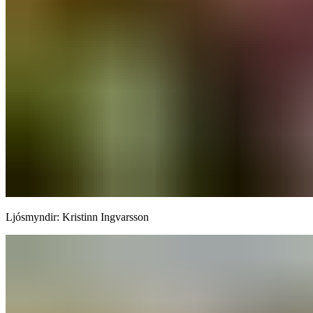
Ljósmyndir: Kristinn Ingvarsson​​​​‌ ‍ ​‍​‍‌‍ ‌ ​‍‌‍‍‌‌‍‌ ‌‍‍‌‌‍ ‍​‍​‍​ ‍‍​‍​‍‌ ​ ‌‍​‌‌‍ ‍‌‍‍‌‌ ‌​‌ ‍‌​‍ ‍‌‍‍‌‌‍ ​‍​‍​‍ ​​‍​‍‌‍‍​‌ ​‍‌‍‌‌‌‍‌‍​‍​‍​ ‍‍​‍​‍‌‍‍​‌ ‌​‌ ‌​‌ ​​‌ ​ ​‍ ​‍ ‌‍‌‍‌‍ ‌ ​‍‌ ​ ‌‍‌‌‌ ‌​‌‍‍‌​‍ ‌‌‍‍‌‌ ​ ‌‍ ​‌‍​‌‌‍ ‍‌‍‌​‌ ​ ​‍ ‍‌ ‌‍‌‍‌‌‌ ​‍‌‍​ ‌‍‌‌‌‍ ​​‍ ‍‌‍​‌‌ ​​‌ ​​​‍ ‌ ​ ‌ ‌​‌ ‌‌‌‍‌​‌‍‍‌‌‍ ​‍ ‌‍‍‌‌‍ ‍‌ ‌​‌‍‌‌‌‍ ‍‌ ‌​​‍ ‌‍‌‌‌‍‌​‌‍‍‌‌ ‌​​‍ ‌‍ ‌‌‍ ‌‍‌​‌‍‌‌​ ‌‌ ​​‌ ​‍‌‍‌‌‌ ​ ‌‍‌‌‌‍ ‍‌ ‌​‌‍​‌‌ ‌​‌‍‍‌‌‍ ‌‍ ‍​ ‍ ‌‍‍‌‌‍‌​​ ‌‌ ​ ‌​‍‌‌​‌​‌‍‍​‌​​‌‌‍‌​‌‍​ ​ ‌‌‌‌‌​‌​​ ‌‌‍​‌‌​ ‌‌‌‌‌​‍‌​ ‌​‌​ ‌​ ​ ‌‌​ ‌‌‌‌‌ ‍‌‌​‍ ‌‍‌‍​ ‍ ‌ ‌​‌ ‍‌‌ ​​‌‍‌‌​ ‌‌‍ ‍‌‍‌‌‌ ‌ ‌ ​ ​ ‍ ‌ ​​‌‍​‌‌ ‌​‌‍‍​​ ‌‌ ​​‌‍​‌‌‍‌ ‌‍‌‌‌​​‍‌ ‌‌‌‍‍‌‌‍ ​‌‍‌​‌‍‌‌‌ ​‍​‍‌‌​ ‌‌‌​​‍‌‌ ‌‍‍ ‌‍‌‌‌ ‍‌​‍‌‌​ ​ ‌​‌​​‍‌‌​ ​ ‌​‌​​‍‌‌​ ​‍​ ​‍​ ‍‌‌‍‌‍‌‍‌‍​ ​‍​ ‍‌​ ‍​​ ‌‍‌‍​ ​‍ ‌‌‍‌‍‌‍​ ​ ‌‌‌‍‌‍​‍ ‌​ ‌​​ ‌​​ ‌ ​ ‍​​‍ ‌‌‍​‍​ ‍​​ ‍‌​ ‌ ​‍ ‌​ ​‍​ ‌​​ ‌‍‌‍‌‍‌‍​ ‌‍‌‍‌‍‌‌‌‍‌​​ ‍‌​ ‌ ​ ​‌​ ​ ​‍‌‌​ ​‍​ ​‍​‍‌‌​ ‌‌‌​‌​​‍ ‍‌‍‍‌‌‍ ‌‌‍​‌‌‍‌ ‌‍‌‌‌ ​ ​‍‌‌​ ‌‌‌​​‍‌‌ ‌‍‍ ‌‍‌‌‌ ‍‌​‍‌‌​ ​ ‌​‌​​‍‌‌​ ​ ‌​‌​​‍‌‌​ ​‍​ ​‍​ ‍​​ ​‌​ ​​​ ​​​ ‌‍‌‍‌‍‌‍‌‌​ ‍​​‍ ‌‌‍​‍‌‍​‌‌‍‌‌​ ‍​​‍ ‌​ ‌​​ ‌‌‌‍​ ​ ‌‍​‍ ‌‌‍​‍​ ​​‌‍​‌‌‍‌‌​‍ ‌‌‍‌​‌‍‌‌‌‍​‌​ ‌ ​ ‌ ​ ‌​​ ‌‍​ ‌‍​ ​‌​ ​​‌‍‌‌‌‍​‍​‍‌‌​ ​‍​ ​‍​‍‌‌​ ‌‌‌​‌​​‍ ‍‌‍​ ‌‍​‌‌ ​​‌ ‌​‌‍‍‌‌‍ ‌‍ ‍​ ‌‍​‍‌‍​‌‌ ​ ‌‍‌‌‌‌‌‌‌ ​‍‌‍ ​​ ‌‌‍‍​‌ ‌​‌ ‌​‌ ​​‌ ​ ​‍‌‌​ ​‍‌​‌‍​‍‌‌​ ​‍‌​‌‍‌‍‌‍‌‍ ‌ ​‍‌ ​ ‌‍‌‌‌ ‌​‌‍‍‌​‍ ‌‌‍‍‌‌ ​ ‌‍ ​‌‍​‌‌‍ ‍‌‍‌​‌ ​ ​‍ ‍‌ ‌‍‌‍‌‌‌ ​‍‌‍​ ‌‍‌‌‌‍ ​​‍ ‍‌‍​‌‌ ​​‌ ​​​‍‌‌​ ​‍‌​‌‍‌ ​ ‌ ‌​‌ ‌‌‌‍‌​‌‍‍‌‌‍ ​‍‌‍‌‍‍‌‌‍‌​​ ‌‌ ​ ‌​‍‌‌​‌​‌‍‍​‌​​‌‌‍‌​‌‍​ ​ ‌‌‌‌‌​‌​​ ‌‌‍​‌‌​ ‌‌‌‌‌​‍‌​ ‌​‌​ ‌​ ​ ‌‌​ ‌‌‌‌‌ ‍‌‌​‍ ‌‍‌‍​‍‌‍‌ ‌​‌ ‍‌‌ ​​‌‍‌‌​ ‌‌‍ ‍‌‍‌‌‌ ‌ ‌ ​ ​‍‌‍‌ ​​‌‍​‌‌ ‌​‌‍‍​​ ‌‌ ​​‌‍​‌‌‍‌ ‌‍‌‌‌​​‍‌ ‌‌‌‍‍‌‌‍ ​‌‍‌​‌‍‌‌‌ ​‍​‍‌‌​ ‌‌‌​​‍‌‌ ‌‍‍ ‌‍‌‌‌ ‍‌​‍‌‌​ ​ ‌​‌​​‍‌‌​ ​ ‌​‌​​‍‌‌​ ​‍​ ​‍​ ‍‌‌‍‌‍‌‍‌‍​ ​‍​ ‍‌​ ‍​​ ‌‍‌‍​ ​‍ ‌‌‍‌‍‌‍​ ​ ‌‌‌‍‌‍​‍ ‌​ ‌​​ ‌​​ ‌ ​ ‍​​‍ ‌‌‍​‍​ ‍​​ ‍‌​ ‌ ​‍ ‌​ ​‍​ ‌​​ ‌‍‌‍‌‍‌‍​ ‌‍‌‍‌‍‌‌‌‍‌​​ ‍‌​ ‌ ​ ​‌​ ​ ​‍‌‌​ ​‍​ ​‍​‍‌‌​ ‌‌‌​‌​​‍ ‍‌‍‍‌‌‍ ‌‌‍​‌‌‍‌ ‌‍‌‌‌ ​ ​‍‌‌​ ‌‌‌​​‍‌‌ ‌‍‍ ‌‍‌‌‌ ‍‌​‍‌‌​ ​ ‌​‌​​‍‌‌​ ​ ‌​‌​​‍‌‌​ ​‍​ ​‍​ ‍​​ ​‌​ ​​​ ​​​ ‌‍‌‍‌‍‌‍‌‌​ ‍​​‍ ‌‌‍​‍‌‍​‌‌‍‌‌​ ‍​​‍ ‌​ ‌​​ ‌‌‌‍​ ​ ‌‍​‍ ‌‌‍​‍​ ​​‌‍​‌‌‍‌‌​‍ ‌‌‍‌​‌‍‌‌‌‍​‌​ ‌ ​ ‌ ​ ‌​​ ‌‍​ ‌‍​ ​‌​ ​​‌‍‌‌‌‍​‍​‍‌‌​ ​‍​ ​‍​‍‌‌​ ‌‌‌​‌​​‍ ‍‌‍​ ‌‍​‌‌ ​​‌ ‌​‌‍‍‌‌‍ ‌‍ ‍​‍‌‍‌ ​​‌‍‌‌‌ ​‍‌ ​ ‌ ​​‌‍‌‌‌‍​ ‌ ‌​‌‍‍‌‌ ‌‍‌‍‌‌​ ‌‌ ​​‌ ‌‌‌‍​‍‌‍ ​‌‍‍‌‌ ​ ‌‍‍​‌‍‌‌‌‍‌​​‍​‍‌ ‌