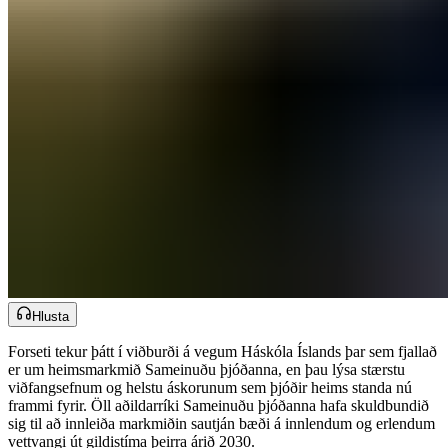
Hlusta
Forseti tekur þátt í viðburði á vegum Háskóla Íslands þar sem fjallað
er um heimsmarkmið Sameinuðu þjóðanna, en þau lýsa stærstu
viðfangsefnum og helstu áskorunum sem þjóðir heims standa nú
frammi fyrir. Öll aðildarríki Sameinuðu þjóðanna hafa skuldbundið
sig til að innleiða markmiðin sautján bæði á innlendum og erlendum
vettvangi út gildistíma þeirra árið 2030.​​​​‌ ‍ ​‍​‍‌‍ ‌ ​‍‌‍‍‌‌‍‌ ‌‍‍‌‌‍ ‍​‍​‍​ ‍‍​‍​‍‌ ​ ‌‍​‌‌‍ ‍‌‍‍‌‌ ‌​‌ ‍‌​‍ ‍‌‍‍‌‌‍ ​‍​‍​‍ ​​‍​‍‌‍‍​‌ ​‍‌‍‌‌‌‍‌‍​‍​‍​ ‍‍​‍​‍‌‍‍​‌ ‌​‌ ‌​‌ ​​‌ ​ ​‍ ​‍ ‌‍‌‍‌‍ ‌ ​‍‌ ​ ‌‍‌‌‌ ‌​‌‍‍‌​‍ ‌‌‍‍‌‌ ​ ‌‍ ​‌‍​‌‌‍ ‍‌‍‌​‌ ​ ​‍ ‍‌ ‌‍‌‍‌‌‌ ​‍‌‍​ ‌‍‌‌‌‍ ​​‍ ‍‌‍​‌‌ ​​‌ ​​​‍ ‌ ​ ‌ ‌​‌ ‌‌‌‍‌​‌‍‍‌‌‍ ​‍ ‌‍‍‌‌‍ ‍‌ ‌​‌‍‌‌‌‍ ‍‌ ‌​​‍ ‌‍‌‌‌‍‌​‌‍‍‌‌ ‌​​‍ ‌‍ ‌‌‍ ‌‍‌​‌‍‌‌​ ‌‌ ​​‌ ​‍‌‍‌‌‌ ​ ‌‍‌‌‌‍ ‍‌ ‌​‌‍​‌‌ ‌​‌‍‍‌‌‍ ‌‍ ‍​ ‍ ‌‍‍‌‌‍‌​​ ‌‌ ​ ‌​‍‌‌​‌​‌‍‍​‌​​‌‌‍‌​‌‍​ ​ ‌‌‌‌‌​‌​​ ‌‌‍​‌‌​ ‌‌‌‌‌​‍‌​ ‌​‌​ ‌​ ​ ‌‌​ ‌‌‌‌‌ ‍‌‌​‍ ‌‍‌‍​ ‍ ‌ ‌​‌ ‍‌‌ ​​‌‍‌‌​ ‌‌‍ ‍‌‍‌‌‌ ‌ ‌ ​ ​ ‍ ‌ ​​‌‍​‌‌ ‌​‌‍‍​​ ‌‌ ​​‌‍​‌‌‍‌ ‌‍‌‌‌​​‍‌ ‌‌‌‍‍‌‌‍ ​‌‍‌​‌‍‌‌‌ ​‍​‍‌‌​ ‌‌‌​​‍‌‌ ‌‍‍ ‌‍‌‌‌ ‍‌​‍‌‌​ ​ ‌​‌​​‍‌‌​ ​ ‌​‌​​‍‌‌​ ​‍​ ​‍‌ ​‍‌‍‍‌‌‍​ ‌‍‍​‌ ‌​‌‍‌‌‌ ‍​‌ ‌​​‍ ‌​ ‍‌‌ ‍​‌ ​ ‌‍ ‌ ‌​​ ​ ​ ​‌‌ ‍​​ ‌‍​‍‌‌​ ​‍​ ​‍​‍‌‌​ ‌‌‌​‌​​‍ ‍‌‍​ ‌‍ ‌‍ ‍‌ ‌​‌‍‌‌‌‍ ‍‌ ‌​​‍‌‌​ ‌‌‌​​‍‌‌ ‌‍‍ ‌‍‌‌‌ ‍‌​‍‌‌​ ​ ‌​‌​​‍‌‌​ ​ ‌​‌​​‍‌‌​ ​‍​ ​‍‌‍‌​‌‍‌‍​ ‌ ​ ‍​​ ‍‌​ ​‍​ ​‍​ ‍‌​ ‍‌​ ‍​​ ​‍​ ‍‌​‍‌‌​ ​‍​ ​‍​‍‌‌​ ‌‌‌​‌​​‍ ‍‌‍​ ‌‍‍​‌‍‍‌‌‍ ​‌‍‌​‌ ​‍‌‍‌‌‌‍ ‍​‍‌‌​ ‌‌‌​​‍‌‌ ‌‍‍ ‌‍‌‌‌ ‍‌​‍‌‌​ ​ ‌​‌​​‍‌‌​ ​ ‌​‌​​‍‌‌​ ​‍​ ​‍​ ‍​‌‍​ ‌‍‌‌‌‍​‌​ ‌‍​ ‌‌​ ‌‌​ ‌​‌‍​‍​ ‌​‌‍​‌​ ‌‍​‍‌‌​ ​‍​ ​‍​‍‌‌​ ‌‌‌​‌​​‍ ‍‌ ‌​‌‍‌‌‌ ‍​‌ ‌​​ ‌‍​‍‌‍​‌‌ ​ ‌‍‌‌‌‌‌‌‌ ​‍‌‍ ​​ ‌‌‍‍​‌ ‌​‌ ‌​‌ ​​‌ ​ ​‍‌‌​ ​‍‌​‌‍​‍‌‌​ ​‍‌​‌‍‌‍‌‍‌‍ ‌ ​‍‌ ​ ‌‍‌‌‌ ‌​‌‍‍‌​‍ ‌‌‍‍‌‌ ​ ‌‍ ​‌‍​‌‌‍ ‍‌‍‌​‌ ​ ​‍ ‍‌ ‌‍‌‍‌‌‌ ​‍‌‍​ ‌‍‌‌‌‍ ​​‍ ‍‌‍​‌‌ ​​‌ ​​​‍‌‌​ ​‍‌​‌‍‌ ​ ‌ ‌​‌ ‌‌‌‍‌​‌‍‍‌‌‍ ​‍‌‍‌‍‍‌‌‍‌​​ ‌‌ ​ ‌​‍‌‌​‌​‌‍‍​‌​​‌‌‍‌​‌‍​ ​ ‌‌‌‌‌​‌​​ ‌‌‍​‌‌​ ‌‌‌‌‌​‍‌​ ‌​‌​ ‌​ ​ ‌‌​ ‌‌‌‌‌ ‍‌‌​‍ ‌‍‌‍​‍‌‍‌ ‌​‌ ‍‌‌ ​​‌‍‌‌​ ‌‌‍ ‍‌‍‌‌‌ ‌ ‌ ​ ​‍‌‍‌ ​​‌‍​‌‌ ‌​‌‍‍​​ ‌‌ ​​‌‍​‌‌‍‌ ‌‍‌‌‌​​‍‌ ‌‌‌‍‍‌‌‍ ​‌‍‌​‌‍‌‌‌ ​‍​‍‌‌​ ‌‌‌​​‍‌‌ ‌‍‍ ‌‍‌‌‌ ‍‌​‍‌‌​ ​ ‌​‌​​‍‌‌​ ​ ‌​‌​​‍‌‌​ ​‍​ ​‍‌ ​‍‌‍‍‌‌‍​ ‌‍‍​‌ ‌​‌‍‌‌‌ ‍​‌ ‌​​‍ ‌​ ‍‌‌ ‍​‌ ​ ‌‍ ‌ ‌​​ ​ ​ ​‌‌ ‍​​ ‌‍​‍‌‌​ ​‍​ ​‍​‍‌‌​ ‌‌‌​‌​​‍ ‍‌‍​ ‌‍ ‌‍ ‍‌ ‌​‌‍‌‌‌‍ ‍‌ ‌​​‍‌‌​ ‌‌‌​​‍‌‌ ‌‍‍ ‌‍‌‌‌ ‍‌​‍‌‌​ ​ ‌​‌​​‍‌‌​ ​ ‌​‌​​‍‌‌​ ​‍​ ​‍‌‍‌​‌‍‌‍​ ‌ ​ ‍​​ ‍‌​ ​‍​ ​‍​ ‍‌​ ‍‌​ ‍​​ ​‍​ ‍‌​‍‌‌​ ​‍​ ​‍​‍‌‌​ ‌‌‌​‌​​‍ ‍‌‍​ ‌‍‍​‌‍‍‌‌‍ ​‌‍‌​‌ ​‍‌‍‌‌‌‍ ‍​‍‌‌​ ‌‌‌​​‍‌‌ ‌‍‍ ‌‍‌‌‌ ‍‌​‍‌‌​ ​ ‌​‌​​‍‌‌​ ​ ‌​‌​​‍‌‌​ ​‍​ ​‍​ ‍​‌‍​ ‌‍‌‌‌‍​‌​ ‌‍​ ‌‌​ ‌‌​ ‌​‌‍​‍​ ‌​‌‍​‌​ ‌‍​‍‌‌​ ​‍​ ​‍​‍‌‌​ ‌‌‌​‌​​‍ ‍‌ ‌​‌‍‌‌‌ ‍​‌ ‌​​‍‌‍‌ ​​‌‍‌‌‌ ​‍‌ ​ ‌ ​​‌‍‌‌‌‍​ ‌ ‌​‌‍‍‌‌ ‌‍‌‍‌‌​ ‌‌ ​​‌ ‌‌‌‍​‍‌‍ ​‌‍‍‌‌ ​ ‌‍‍​‌‍‌‌‌‍‌​​‍​‍‌ ‌