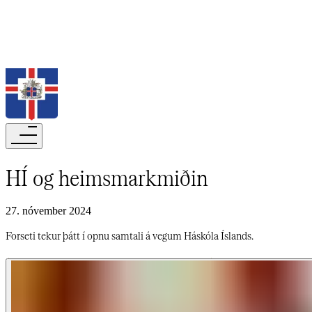
Leita
HÍ og heimsmarkmiðin​​​​‌ ‍ ​‍​‍‌‍ ‌ ​‍‌‍‍‌‌‍‌ ‌‍‍‌‌‍ ‍​‍​‍​ ‍‍​‍​‍‌ ​ ‌‍​‌‌‍ ‍‌‍‍‌‌ ‌​‌ ‍‌​‍ ‍‌‍‍‌‌‍ ​‍​‍​‍ ​​‍​‍‌‍‍​‌ ​‍‌‍‌‌‌‍‌‍​‍​‍​ ‍‍​‍​‍‌‍‍​‌ ‌​‌ ‌​‌ ​​‌ ​ ​‍ ​‍ ‌‍‌‍‌‍ ‌ ​‍‌ ​ ‌‍‌‌‌ ‌​‌‍‍‌​‍ ‌‌‍‍‌‌ ​ ‌‍ ​‌‍​‌‌‍ ‍‌‍‌​‌ ​ ​‍ ‍‌ ‌‍‌‍‌‌‌ ​‍‌‍​ ‌‍‌‌‌‍ ​​‍ ‍‌‍​‌‌ ​​‌ ​​​‍ ‌ ​ ‌ ‌​‌ ‌‌‌‍‌​‌‍‍‌‌‍ ​‍ ‌‍‍‌‌‍ ‍‌ ‌​‌‍‌‌‌‍ ‍‌ ‌​​‍ ‌‍‌‌‌‍‌​‌‍‍‌‌ ‌​​‍ ‌‍ ‌‌‍ ‌‍‌​‌‍‌‌​ ‌‌ ​​‌ ​‍‌‍‌‌‌ ​ ‌‍‌‌‌‍ ‍‌ ‌​‌‍​‌‌ ‌​‌‍‍‌‌‍ ‌‍ ‍​ ‍ ‌‍‍‌‌‍‌​​ ‌‌ ​ ‌​‍‌‌​‌​‌‍‍​‌​​‌‌‍‌​‌‍​ ​ ‌‌‌‌‌​‌​​ ‌‌‍​‌‌​ ‌‌‌‌‌​‍‌​ ‌​‌​ ‌​ ​ ‌‌​ ‌‌‌‌‌ ‍‌‌​‍ ‌‍‌‍​ ‍ ‌ ‌​‌ ‍‌‌ ​​‌‍‌‌​ ‌‌‍ ‍‌‍‌‌‌ ‌ ‌ ​ ​ ‍ ‌ ​​‌‍​‌‌ ‌​‌‍‍​​ ‌‌ ‌​‌‍‍‌‌ ‌​‌‍ ​‌‍‌‌​ ‌‍​‍‌‍​‌‌ ​ ‌‍‌‌‌‌‌‌‌ ​‍‌‍ ​​ ‌‌‍‍​‌ ‌​‌ ‌​‌ ​​‌ ​ ​‍‌‌​ ​‍‌​‌‍​‍‌‌​ ​‍‌​‌‍‌‍‌‍‌‍ ‌ ​‍‌ ​ ‌‍‌‌‌ ‌​‌‍‍‌​‍ ‌‌‍‍‌‌ ​ ‌‍ ​‌‍​‌‌‍ ‍‌‍‌​‌ ​ ​‍ ‍‌ ‌‍‌‍‌‌‌ ​‍‌‍​ ‌‍‌‌‌‍ ​​‍ ‍‌‍​‌‌ ​​‌ ​​​‍‌‌​ ​‍‌​‌‍‌ ​ ‌ ‌​‌ ‌‌‌‍‌​‌‍‍‌‌‍ ​‍‌‍‌‍‍‌‌‍‌​​ ‌‌ ​ ‌​‍‌‌​‌​‌‍‍​‌​​‌‌‍‌​‌‍​ ​ ‌‌‌‌‌​‌​​ ‌‌‍​‌‌​ ‌‌‌‌‌​‍‌​ ‌​‌​ ‌​ ​ ‌‌​ ‌‌‌‌‌ ‍‌‌​‍ ‌‍‌‍​‍‌‍‌ ‌​‌ ‍‌‌ ​​‌‍‌‌​ ‌‌‍ ‍‌‍‌‌‌ ‌ ‌ ​ ​‍‌‍‌ ​​‌‍​‌‌ ‌​‌‍‍​​ ‌‌ ‌​‌‍‍‌‌ ‌​‌‍ ​‌‍‌‌​‍‌‍‌ ​​‌‍‌‌‌ ​‍‌ ​ ‌ ​​‌‍‌‌‌‍​ ‌ ‌​‌‍‍‌‌ ‌‍‌‍‌‌​ ‌‌ ​​‌ ‌‌‌‍​‍‌‍ ​‌‍‍‌‌ ​ ‌‍‍​‌‍‌‌‌‍‌​​‍​‍‌ ‌
27. nóvember 2024
Forseti tekur þátt í opnu samtali á vegum Háskóla Íslands.​​​​‌ ‍ ​‍​‍‌‍ ‌ ​‍‌‍‍‌‌‍‌ ‌‍‍‌‌‍ ‍​‍​‍​ ‍‍​‍​‍‌ ​ ‌‍​‌‌‍ ‍‌‍‍‌‌ ‌​‌ ‍‌​‍ ‍‌‍‍‌‌‍ ​‍​‍​‍ ​​‍​‍‌‍‍​‌ ​‍‌‍‌‌‌‍‌‍​‍​‍​ ‍‍​‍​‍‌‍‍​‌ ‌​‌ ‌​‌ ​​‌ ​ ​‍ ​‍ ‌‍‌‍‌‍ ‌ ​‍‌ ​ ‌‍‌‌‌ ‌​‌‍‍‌​‍ ‌‌‍‍‌‌ ​ ‌‍ ​‌‍​‌‌‍ ‍‌‍‌​‌ ​ ​‍ ‍‌ ‌‍‌‍‌‌‌ ​‍‌‍​ ‌‍‌‌‌‍ ​​‍ ‍‌‍​‌‌ ​​‌ ​​​‍ ‌ ​ ‌ ‌​‌ ‌‌‌‍‌​‌‍‍‌‌‍ ​‍ ‌‍‍‌‌‍ ‍‌ ‌​‌‍‌‌‌‍ ‍‌ ‌​​‍ ‌‍‌‌‌‍‌​‌‍‍‌‌ ‌​​‍ ‌‍ ‌‌‍ ‌‍‌​‌‍‌‌​ ‌‌ ​​‌ ​‍‌‍‌‌‌ ​ ‌‍‌‌‌‍ ‍‌ ‌​‌‍​‌‌ ‌​‌‍‍‌‌‍ ‌‍ ‍​ ‍ ‌‍‍‌‌‍‌​​ ‌‌ ​ ‌​‍‌‌​‌​‌‍‍​‌​​‌‌‍‌​‌‍​ ​ ‌‌‌‌‌​‌​​ ‌‌‍​‌‌​ ‌‌‌‌‌​‍‌​ ‌​‌​ ‌​ ​ ‌‌​ ‌‌‌‌‌ ‍‌‌​‍ ‌‍‌‍​ ‍ ‌ ‌​‌ ‍‌‌ ​​‌‍‌‌​ ‌‌‍ ‍‌‍‌‌‌ ‌ ‌ ​ ​ ‍ ‌ ​​‌‍​‌‌ ‌​‌‍‍​​ ‌‌‍‌​‌‍‌‌‌ ​ ‌‍​ ‌ ​‍‌‍‍‌‌ ​​‌ ‌​‌‍‍‌‌‍ ‌‍ ‍​ ‌‍​‍‌‍​‌‌ ​ ‌‍‌‌‌‌‌‌‌ ​‍‌‍ ​​ ‌‌‍‍​‌ ‌​‌ ‌​‌ ​​‌ ​ ​‍‌‌​ ​‍‌​‌‍​‍‌‌​ ​‍‌​‌‍‌‍‌‍‌‍ ‌ ​‍‌ ​ ‌‍‌‌‌ ‌​‌‍‍‌​‍ ‌‌‍‍‌‌ ​ ‌‍ ​‌‍​‌‌‍ ‍‌‍‌​‌ ​ ​‍ ‍‌ ‌‍‌‍‌‌‌ ​‍‌‍​ ‌‍‌‌‌‍ ​​‍ ‍‌‍​‌‌ ​​‌ ​​​‍‌‌​ ​‍‌​‌‍‌ ​ ‌ ‌​‌ ‌‌‌‍‌​‌‍‍‌‌‍ ​‍‌‍‌‍‍‌‌‍‌​​ ‌‌ ​ ‌​‍‌‌​‌​‌‍‍​‌​​‌‌‍‌​‌‍​ ​ ‌‌‌‌‌​‌​​ ‌‌‍​‌‌​ ‌‌‌‌‌​‍‌​ ‌​‌​ ‌​ ​ ‌‌​ ‌‌‌‌‌ ‍‌‌​‍ ‌‍‌‍​‍‌‍‌ ‌​‌ ‍‌‌ ​​‌‍‌‌​ ‌‌‍ ‍‌‍‌‌‌ ‌ ‌ ​ ​‍‌‍‌ ​​‌‍​‌‌ ‌​‌‍‍​​ ‌‌‍‌​‌‍‌‌‌ ​ ‌‍​ ‌ ​‍‌‍‍‌‌ ​​‌ ‌​‌‍‍‌‌‍ ‌‍ ‍​‍‌‍‌ ​​‌‍‌‌‌ ​‍‌ ​ ‌ ​​‌‍‌‌‌‍​ ‌ ‌​‌‍‍‌‌ ‌‍‌‍‌‌​ ‌‌ ​​‌ ‌‌‌‍​‍‌‍ ​‌‍‍‌‌ ​ ‌‍‍​‌‍‌‌‌‍‌​​‍​‍‌ ‌