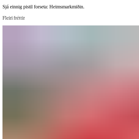
Sjá einnig pistil forseta: Heimsmarkmiðin.​​​​‌ ‍ ​‍​‍‌‍ ‌ ​‍‌‍‍‌‌‍‌ ‌‍‍‌‌‍ ‍​‍​‍​ ‍‍​‍​‍‌ ​ ‌‍​‌‌‍ ‍‌‍‍‌‌ ‌​‌ ‍‌​‍ ‍‌‍‍‌‌‍ ​‍​‍​‍ ​​‍​‍‌‍‍​‌ ​‍‌‍‌‌‌‍‌‍​‍​‍​ ‍‍​‍​‍‌‍‍​‌ ‌​‌ ‌​‌ ​​‌ ​ ​‍ ​‍ ‌‍‌‍‌‍ ‌ ​‍‌ ​ ‌‍‌‌‌ ‌​‌‍‍‌​‍ ‌‌‍‍‌‌ ​ ‌‍ ​‌‍​‌‌‍ ‍‌‍‌​‌ ​ ​‍ ‍‌ ‌‍‌‍‌‌‌ ​‍‌‍​ ‌‍‌‌‌‍ ​​‍ ‍‌‍​‌‌ ​​‌ ​​​‍ ‌ ​ ‌ ‌​‌ ‌‌‌‍‌​‌‍‍‌‌‍ ​‍ ‌‍‍‌‌‍ ‍‌ ‌​‌‍‌‌‌‍ ‍‌ ‌​​‍ ‌‍‌‌‌‍‌​‌‍‍‌‌ ‌​​‍ ‌‍ ‌‌‍ ‌‍‌​‌‍‌‌​ ‌‌ ​​‌ ​‍‌‍‌‌‌ ​ ‌‍‌‌‌‍ ‍‌ ‌​‌‍​‌‌ ‌​‌‍‍‌‌‍ ‌‍ ‍​ ‍ ‌‍‍‌‌‍‌​​ ‌‌ ​ ‌​‍‌‌​‌​‌‍‍​‌​​‌‌‍‌​‌‍​ ​ ‌‌‌‌‌​‌​​ ‌‌‍​‌‌​ ‌‌‌‌‌​‍‌​ ‌​‌​ ‌​ ​ ‌‌​ ‌‌‌‌‌ ‍‌‌​‍ ‌‍‌‍​ ‍ ‌ ‌​‌ ‍‌‌ ​​‌‍‌‌​ ‌‌‍ ‍‌‍‌‌‌ ‌ ‌ ​ ​ ‍ ‌ ​​‌‍​‌‌ ‌​‌‍‍​​ ‌‌ ​​‌‍​‌‌‍‌ ‌‍‌‌‌​​‍‌ ‌‌‌‍‍‌‌‍ ​‌‍‌​‌‍‌‌‌ ​‍​‍‌‌​ ‌‌‌​​‍‌‌ ‌‍‍ ‌‍‌‌‌ ‍‌​‍‌‌​ ​ ‌​‌​​‍‌‌​ ​ ‌​‌​​‍‌‌​ ​‍​ ​‍‌ ​‍‌‍‍‌‌‍​ ‌‍‍​‌ ‌​‌‍‌‌‌ ‍​‌ ‌​​‍ ‌​ ‍‌‌ ‍​‌ ​ ‌‍ ‌ ‌​​ ​ ​ ​‌‌ ‍​​ ‌‍​‍‌‌​ ​‍​ ​‍​‍‌‌​ ‌‌‌​‌​​‍ ‍‌‍​ ‌‍ ‌‍ ‍‌ ‌​‌‍‌‌‌‍ ‍‌ ‌​​‍‌‌​ ‌‌‌​​‍‌‌ ‌‍‍ ‌‍‌‌‌ ‍‌​‍‌‌​ ​ ‌​‌​​‍‌‌​ ​ ‌​‌​​‍‌‌​ ​‍​ ​‍​ ‍​‌‍​‍​ ​​‌‍‌‌​ ​‍‌‍​ ​ ‌ ​ ​​‌‍‌‍​ ‌‍​ ‌‍​ ‍‌​‍‌‌​ ​‍​ ​‍​‍‌‌​ ‌‌‌​‌​​‍ ‍‌‍​ ‌‍‍​‌‍‍‌‌‍ ​‌‍‌​‌ ​‍‌‍‌‌‌‍ ‍​‍‌‌​ ‌‌‌​​‍‌‌ ‌‍‍ ‌‍‌‌‌ ‍‌​‍‌‌​ ​ ‌​‌​​‍‌‌​ ​ ‌​‌​​‍‌‌​ ​‍​ ​‍​ ‍‌‌‍​‌‌‍​‍​ ‌ ‌‍‌‌‌‍‌​​ ​ ​ ‌​​ ‌​‌‍​‌​ ‌ ​ ​‍​‍‌‌​ ​‍​ ​‍​‍‌‌​ ‌‌‌​‌​​‍ ‍‌ ‌​‌‍‌‌‌ ‍​‌ ‌​​ ‌‍​‍‌‍​‌‌ ​ ‌‍‌‌‌‌‌‌‌ ​‍‌‍ ​​ ‌‌‍‍​‌ ‌​‌ ‌​‌ ​​‌ ​ ​‍‌‌​ ​‍‌​‌‍​‍‌‌​ ​‍‌​‌‍‌‍‌‍‌‍ ‌ ​‍‌ ​ ‌‍‌‌‌ ‌​‌‍‍‌​‍ ‌‌‍‍‌‌ ​ ‌‍ ​‌‍​‌‌‍ ‍‌‍‌​‌ ​ ​‍ ‍‌ ‌‍‌‍‌‌‌ ​‍‌‍​ ‌‍‌‌‌‍ ​​‍ ‍‌‍​‌‌ ​​‌ ​​​‍‌‌​ ​‍‌​‌‍‌ ​ ‌ ‌​‌ ‌‌‌‍‌​‌‍‍‌‌‍ ​‍‌‍‌‍‍‌‌‍‌​​ ‌‌ ​ ‌​‍‌‌​‌​‌‍‍​‌​​‌‌‍‌​‌‍​ ​ ‌‌‌‌‌​‌​​ ‌‌‍​‌‌​ ‌‌‌‌‌​‍‌​ ‌​‌​ ‌​ ​ ‌‌​ ‌‌‌‌‌ ‍‌‌​‍ ‌‍‌‍​‍‌‍‌ ‌​‌ ‍‌‌ ​​‌‍‌‌​ ‌‌‍ ‍‌‍‌‌‌ ‌ ‌ ​ ​‍‌‍‌ ​​‌‍​‌‌ ‌​‌‍‍​​ ‌‌ ​​‌‍​‌‌‍‌ ‌‍‌‌‌​​‍‌ ‌‌‌‍‍‌‌‍ ​‌‍‌​‌‍‌‌‌ ​‍​‍‌‌​ ‌‌‌​​‍‌‌ ‌‍‍ ‌‍‌‌‌ ‍‌​‍‌‌​ ​ ‌​‌​​‍‌‌​ ​ ‌​‌​​‍‌‌​ ​‍​ ​‍‌ ​‍‌‍‍‌‌‍​ ‌‍‍​‌ ‌​‌‍‌‌‌ ‍​‌ ‌​​‍ ‌​ ‍‌‌ ‍​‌ ​ ‌‍ ‌ ‌​​ ​ ​ ​‌‌ ‍​​ ‌‍​‍‌‌​ ​‍​ ​‍​‍‌‌​ ‌‌‌​‌​​‍ ‍‌‍​ ‌‍ ‌‍ ‍‌ ‌​‌‍‌‌‌‍ ‍‌ ‌​​‍‌‌​ ‌‌‌​​‍‌‌ ‌‍‍ ‌‍‌‌‌ ‍‌​‍‌‌​ ​ ‌​‌​​‍‌‌​ ​ ‌​‌​​‍‌‌​ ​‍​ ​‍​ ‍​‌‍​‍​ ​​‌‍‌‌​ ​‍‌‍​ ​ ‌ ​ ​​‌‍‌‍​ ‌‍​ ‌‍​ ‍‌​‍‌‌​ ​‍​ ​‍​‍‌‌​ ‌‌‌​‌​​‍ ‍‌‍​ ‌‍‍​‌‍‍‌‌‍ ​‌‍‌​‌ ​‍‌‍‌‌‌‍ ‍​‍‌‌​ ‌‌‌​​‍‌‌ ‌‍‍ ‌‍‌‌‌ ‍‌​‍‌‌​ ​ ‌​‌​​‍‌‌​ ​ ‌​‌​​‍‌‌​ ​‍​ ​‍​ ‍‌‌‍​‌‌‍​‍​ ‌ ‌‍‌‌‌‍‌​​ ​ ​ ‌​​ ‌​‌‍​‌​ ‌ ​ ​‍​‍‌‌​ ​‍​ ​‍​‍‌‌​ ‌‌‌​‌​​‍ ‍‌ ‌​‌‍‌‌‌ ‍​‌ ‌​​‍‌‍‌ ​​‌‍‌‌‌ ​‍‌ ​ ‌ ​​‌‍‌‌‌‍​ ‌ ‌​‌‍‍‌‌ ‌‍‌‍‌‌​ ‌‌ ​​‌ ‌‌‌‍​‍‌‍ ​‌‍‍‌‌ ​ ‌‍‍​‌‍‌‌‌‍‌​​‍​‍‌ ‌
Fleiri fréttir