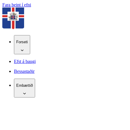
Fara beint í efni
Forseti
Efst á baugi
Bessastaðir
Embættið
IS
EN