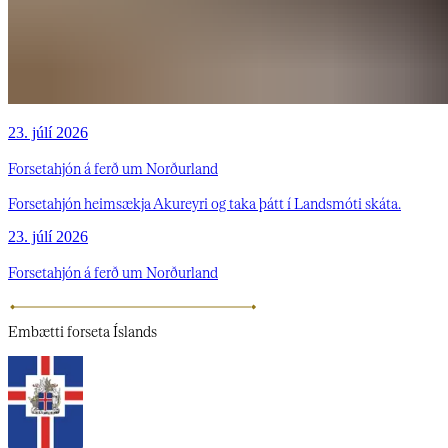
23. júlí 2026
Forsetahjón á ferð um Norðurland
Forsetahjón heimsækja Akureyri og taka þátt í Landsmóti skáta.
23. júlí 2026
Forsetahjón á ferð um Norðurland
Embætti
forseta Íslands