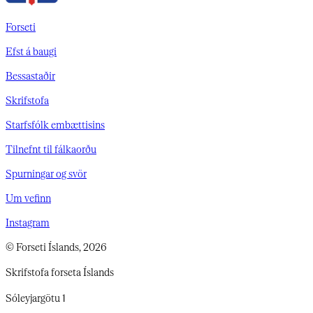
Forseti
Efst á baugi
Bessastaðir
Skrifstofa
Starfsfólk embættisins
Tilnefnt til fálkaorðu
Spurningar og svör
Um vefinn
Instagram
© Forseti Íslands, 2026
Skrifstofa forseta Íslands
Sóleyjargötu 1