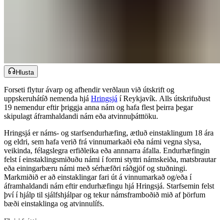
Hlusta
Forseti flytur ávarp og afhendir verðlaun við útskrift og
uppskeruhátíð nemenda hjá ​​​​‌ ‍ ​‍​‍‌‍ ‌ ​‍‌‍‍‌‌‍‌ ‌‍‍‌‌‍ ‍​‍​‍​ ‍‍​‍​‍‌ ​ ‌‍​‌‌‍ ‍‌‍‍‌‌ ‌​‌ ‍‌​‍ ‍‌‍‍‌‌‍ ​‍​‍​‍ ​​‍​‍‌‍‍​‌ ​‍‌‍‌‌‌‍‌‍​‍​‍​ ‍‍​‍​‍‌‍‍​‌ ‌​‌ ‌​‌ ​​‌ ​ ​‍ ​‍ ‌‍‌‍‌‍ ‌ ​‍‌ ​ ‌‍‌‌‌ ‌​‌‍‍‌​‍ ‌‌‍‍‌‌ ​ ‌‍ ​‌‍​‌‌‍ ‍‌‍‌​‌ ​ ​‍ ‍‌ ‌‍‌‍‌‌‌ ​‍‌‍​ ‌‍‌‌‌‍ ​​‍ ‍‌‍​‌‌ ​​‌ ​​​‍ ‌ ​ ‌ ‌​‌ ‌‌‌‍‌​‌‍‍‌‌‍ ​‍ ‌‍‍‌‌‍ ‍‌ ‌​‌‍‌‌‌‍ ‍‌ ‌​​‍ ‌‍‌‌‌‍‌​‌‍‍‌‌ ‌​​‍ ‌‍ ‌‌‍ ‌‍‌​‌‍‌‌​ ‌‌ ​​‌ ​‍‌‍‌‌‌ ​ ‌‍‌‌‌‍ ‍‌ ‌​‌‍​‌‌ ‌​‌‍‍‌‌‍ ‌‍ ‍​ ‍ ‌‍‍‌‌‍‌​​ ‌‌ ‌​‌​ ​‌ ​‌‌​ ‌‌​ ​ ‌ ‌‍ ‌‍‍‌‌‍ ​‌‌‍‌‌ ‍‌‌ ‍‍‌‍‌​‌ ‍‌‌‌​ ‌ ‌ ​ ‌‌‌‍‍‌‌‌‍‌​ ‍‌‌‍​‍‌​‌​​ ‍ ‌ ‌​‌ ‍‌‌ ​​‌‍‌‌​ ‌‌‍ ‍‌‍‌‌‌ ‌ ‌ ​ ​ ‍ ‌ ​​‌‍​‌‌ ‌​‌‍‍​​ ‌‌ ​​‌‍​‌‌‍‌ ‌‍‌‌‌​​‍‌ ‌‌‌‍‍‌‌‍ ​‌‍‌​‌‍‌‌‌ ​‍​‍‌‌​ ‌‌‌​​‍‌‌ ‌‍‍ ‌‍‌‌‌ ‍‌​‍‌‌​ ​ ‌​‌​​‍‌‌​ ​ ‌​‌​​‍‌‌​ ​‍​ ​‍‌ ​‍‌‍‍‌‌‍​ ‌‍‍​‌ ‌​‌‍‌‌‌ ‍​‌ ‌​​‍ ‌‌‍​ ‌ ‌‍‌‍‌‍‌‍​ ​ ​ ‌ ​​​ ​​​ ‍​‌ ​‍​‍‌‌​ ​‍​ ​‍​‍‌‌​ ‌‌‌​‌​​‍ ‍‌‍​ ‌‍ ‌‍ ‍‌ ‌​‌‍‌‌‌‍ ‍‌ ‌​​‍‌‌​ ‌‌‌​​‍‌‌ ‌‍‍ ‌‍‌‌‌ ‍‌​‍‌‌​ ​ ‌​‌​​‍‌‌​ ​ ‌​‌​​‍‌‌​ ​‍​ ​‍​ ‌​​ ‍‌‌‍‌​​ ‍‌​ ​‌​ ​‍‌‍‌‍​ ​​​ ‍‌​ ‌‌​ ​​​ ​‌​‍‌‌​ ​‍​ ​‍​‍‌‌​ ‌‌‌​‌​​‍ ‍‌‍​ ‌‍‍​‌‍‍‌‌‍ ​‌‍‌​‌ ​‍‌‍‌‌‌‍ ‍​‍‌‌​ ‌‌‌​​‍‌‌ ‌‍‍ ‌‍‌‌‌ ‍‌​‍‌‌​ ​ ‌​‌​​‍‌‌​ ​ ‌​‌​​‍‌‌​ ​‍​ ​‍‌‍​‌‌‍‌‌​ ‌‌​ ​​​ ‌​‌‍​‍‌‍‌‍​ ​‌‌‍​‌‌‍​ ‌‍​‍​ ​​​‍‌‌​ ​‍​ ​‍​‍‌‌​ ‌‌‌​‌​​‍ ‍‌ ‌​‌‍‌‌‌ ‍​‌ ‌​​ ‌‍​‍‌‍​‌‌ ​ ‌‍‌‌‌‌‌‌‌ ​‍‌‍ ​​ ‌‌‍‍​‌ ‌​‌ ‌​‌ ​​‌ ​ ​‍‌‌​ ​‍‌​‌‍​‍‌‌​ ​‍‌​‌‍‌‍‌‍‌‍ ‌ ​‍‌ ​ ‌‍‌‌‌ ‌​‌‍‍‌​‍ ‌‌‍‍‌‌ ​ ‌‍ ​‌‍​‌‌‍ ‍‌‍‌​‌ ​ ​‍ ‍‌ ‌‍‌‍‌‌‌ ​‍‌‍​ ‌‍‌‌‌‍ ​​‍ ‍‌‍​‌‌ ​​‌ ​​​‍‌‌​ ​‍‌​‌‍‌ ​ ‌ ‌​‌ ‌‌‌‍‌​‌‍‍‌‌‍ ​‍‌‍‌‍‍‌‌‍‌​​ ‌‌ ‌​‌​ ​‌ ​‌‌​ ‌‌​ ​ ‌ ‌‍ ‌‍‍‌‌‍ ​‌‌‍‌‌ ‍‌‌ ‍‍‌‍‌​‌ ‍‌‌‌​ ‌ ‌ ​ ‌‌‌‍‍‌‌‌‍‌​ ‍‌‌‍​‍‌​‌​​‍‌‍‌ ‌​‌ ‍‌‌ ​​‌‍‌‌​ ‌‌‍ ‍‌‍‌‌‌ ‌ ‌ ​ ​‍‌‍‌ ​​‌‍​‌‌ ‌​‌‍‍​​ ‌‌ ​​‌‍​‌‌‍‌ ‌‍‌‌‌​​‍‌ ‌‌‌‍‍‌‌‍ ​‌‍‌​‌‍‌‌‌ ​‍​‍‌‌​ ‌‌‌​​‍‌‌ ‌‍‍ ‌‍‌‌‌ ‍‌​‍‌‌​ ​ ‌​‌​​‍‌‌​ ​ ‌​‌​​‍‌‌​ ​‍​ ​‍‌ ​‍‌‍‍‌‌‍​ ‌‍‍​‌ ‌​‌‍‌‌‌ ‍​‌ ‌​​‍ ‌‌‍​ ‌ ‌‍‌‍‌‍‌‍​ ​ ​ ‌ ​​​ ​​​ ‍​‌ ​‍​‍‌‌​ ​‍​ ​‍​‍‌‌​ ‌‌‌​‌​​‍ ‍‌‍​ ‌‍ ‌‍ ‍‌ ‌​‌‍‌‌‌‍ ‍‌ ‌​​‍‌‌​ ‌‌‌​​‍‌‌ ‌‍‍ ‌‍‌‌‌ ‍‌​‍‌‌​ ​ ‌​‌​​‍‌‌​ ​ ‌​‌​​‍‌‌​ ​‍​ ​‍​ ‌​​ ‍‌‌‍‌​​ ‍‌​ ​‌​ ​‍‌‍‌‍​ ​​​ ‍‌​ ‌‌​ ​​​ ​‌​‍‌‌​ ​‍​ ​‍​‍‌‌​ ‌‌‌​‌​​‍ ‍‌‍​ ‌‍‍​‌‍‍‌‌‍ ​‌‍‌​‌ ​‍‌‍‌‌‌‍ ‍​‍‌‌​ ‌‌‌​​‍‌‌ ‌‍‍ ‌‍‌‌‌ ‍‌​‍‌‌​ ​ ‌​‌​​‍‌‌​ ​ ‌​‌​​‍‌‌​ ​‍​ ​‍‌‍​‌‌‍‌‌​ ‌‌​ ​​​ ‌​‌‍​‍‌‍‌‍​ ​‌‌‍​‌‌‍​ ‌‍​‍​ ​​​‍‌‌​ ​‍​ ​‍​‍‌‌​ ‌‌‌​‌​​‍ ‍‌ ‌​‌‍‌‌‌ ‍​‌ ‌​​‍‌‍‌ ​​‌‍‌‌‌ ​‍‌ ​ ‌ ​​‌‍‌‌‌‍​ ‌ ‌​‌‍‍‌‌ ‌‍‌‍‌‌​ ‌‌ ​​‌ ‌‌‌‍​‍‌‍ ​‌‍‍‌‌ ​ ‌‍‍​‌‍‌‌‌‍‌​​‍​‍‌ ‌
Hringsjá​​​​‌ ‍ ​‍​‍‌‍ ‌ ​‍‌‍‍‌‌‍‌ ‌‍‍‌‌‍ ‍​‍​‍​ ‍‍​‍​‍‌ ​ ‌‍​‌‌‍ ‍‌‍‍‌‌ ‌​‌ ‍‌​‍ ‍‌‍‍‌‌‍ ​‍​‍​‍ ​​‍​‍‌‍‍​‌ ​‍‌‍‌‌‌‍‌‍​‍​‍​ ‍‍​‍​‍‌‍‍​‌ ‌​‌ ‌​‌ ​​‌ ​ ​‍ ​‍ ‌‍‌‍‌‍ ‌ ​‍‌ ​ ‌‍‌‌‌ ‌​‌‍‍‌​‍ ‌‌‍‍‌‌ ​ ‌‍ ​‌‍​‌‌‍ ‍‌‍‌​‌ ​ ​‍ ‍‌ ‌‍‌‍‌‌‌ ​‍‌‍​ ‌‍‌‌‌‍ ​​‍ ‍‌‍​‌‌ ​​‌ ​​​‍ ‌ ​ ‌ ‌​‌ ‌‌‌‍‌​‌‍‍‌‌‍ ​‍ ‌‍‍‌‌‍ ‍‌ ‌​‌‍‌‌‌‍ ‍‌ ‌​​‍ ‌‍‌‌‌‍‌​‌‍‍‌‌ ‌​​‍ ‌‍ ‌‌‍ ‌‍‌​‌‍‌‌​ ‌‌ ​​‌ ​‍‌‍‌‌‌ ​ ‌‍‌‌‌‍ ‍‌ ‌​‌‍​‌‌ ‌​‌‍‍‌‌‍ ‌‍ ‍​ ‍ ‌‍‍‌‌‍‌​​ ‌‌ ‌​‌​ ​‌ ​‌‌​ ‌‌​ ​ ‌ ‌‍ ‌‍‍‌‌‍ ​‌‌‍‌‌ ‍‌‌ ‍‍‌‍‌​‌ ‍‌‌‌​ ‌ ‌ ​ ‌‌‌‍‍‌‌‌‍‌​ ‍‌‌‍​‍‌​‌​​ ‍ ‌ ‌​‌ ‍‌‌ ​​‌‍‌‌​ ‌‌‍ ‍‌‍‌‌‌ ‌ ‌ ​ ​ ‍ ‌ ​​‌‍​‌‌ ‌​‌‍‍​​ ‌‌ ​​‌‍​‌‌‍‌ ‌‍‌‌‌​​‍‌ ‌‌‌‍‍‌‌‍ ​‌‍‌​‌‍‌‌‌ ​‍​‍‌‌​ ‌‌‌​​‍‌‌ ‌‍‍ ‌‍‌‌‌ ‍‌​‍‌‌​ ​ ‌​‌​​‍‌‌​ ​ ‌​‌​​‍‌‌​ ​‍​ ​‍‌ ​‍‌‍‍‌‌‍​ ‌‍‍​‌ ‌​‌‍‌‌‌ ‍​‌ ‌​​‍ ‌‌‍​ ‌ ‌‍‌‍‌‍‌‍​ ​ ​ ‌ ​​​ ​​​ ‍​‌ ​‍​‍‌‌​ ​‍​ ​‍​‍‌‌​ ‌‌‌​‌​​‍ ‍‌‍​ ‌‍ ‌‍ ‍‌ ‌​‌‍‌‌‌‍ ‍‌ ‌​​‍‌‌​ ‌‌‌​​‍‌‌ ‌‍‍ ‌‍‌‌‌ ‍‌​‍‌‌​ ​ ‌​‌​​‍‌‌​ ​ ‌​‌​​‍‌‌​ ​‍​ ​‍​ ‌​​ ‍‌‌‍‌​​ ‍‌​ ​‌​ ​‍‌‍‌‍​ ​​​ ‍‌​ ‌‌​ ​​​ ​‌​‍‌‌​ ​‍​ ​‍​‍‌‌​ ‌‌‌​‌​​‍ ‍‌‍​ ‌‍‍​‌‍‍‌‌‍ ​‌‍‌​‌ ​‍‌‍‌‌‌‍ ‍​‍‌‌​ ‌‌‌​​‍‌‌ ‌‍‍ ‌‍‌‌‌ ‍‌​‍‌‌​ ​ ‌​‌​​‍‌‌​ ​ ‌​‌​​‍‌‌​ ​‍​ ​‍‌‍‌‌​ ‌‍​ ​​‌‍‌​​ ‌ ​ ​​‌‍‌​​ ​​‌‍‌‍​ ‍​​ ‌ ​ ​ ​‍‌‌​ ​‍​ ​‍​‍‌‌​ ‌‌‌​‌​​‍ ‍‌ ‌​‌‍‌‌‌ ‍​‌ ‌​​ ‌‍​‍‌‍​‌‌ ​ ‌‍‌‌‌‌‌‌‌ ​‍‌‍ ​​ ‌‌‍‍​‌ ‌​‌ ‌​‌ ​​‌ ​ ​‍‌‌​ ​‍‌​‌‍​‍‌‌​ ​‍‌​‌‍‌‍‌‍‌‍ ‌ ​‍‌ ​ ‌‍‌‌‌ ‌​‌‍‍‌​‍ ‌‌‍‍‌‌ ​ ‌‍ ​‌‍​‌‌‍ ‍‌‍‌​‌ ​ ​‍ ‍‌ ‌‍‌‍‌‌‌ ​‍‌‍​ ‌‍‌‌‌‍ ​​‍ ‍‌‍​‌‌ ​​‌ ​​​‍‌‌​ ​‍‌​‌‍‌ ​ ‌ ‌​‌ ‌‌‌‍‌​‌‍‍‌‌‍ ​‍‌‍‌‍‍‌‌‍‌​​ ‌‌ ‌​‌​ ​‌ ​‌‌​ ‌‌​ ​ ‌ ‌‍ ‌‍‍‌‌‍ ​‌‌‍‌‌ ‍‌‌ ‍‍‌‍‌​‌ ‍‌‌‌​ ‌ ‌ ​ ‌‌‌‍‍‌‌‌‍‌​ ‍‌‌‍​‍‌​‌​​‍‌‍‌ ‌​‌ ‍‌‌ ​​‌‍‌‌​ ‌‌‍ ‍‌‍‌‌‌ ‌ ‌ ​ ​‍‌‍‌ ​​‌‍​‌‌ ‌​‌‍‍​​ ‌‌ ​​‌‍​‌‌‍‌ ‌‍‌‌‌​​‍‌ ‌‌‌‍‍‌‌‍ ​‌‍‌​‌‍‌‌‌ ​‍​‍‌‌​ ‌‌‌​​‍‌‌ ‌‍‍ ‌‍‌‌‌ ‍‌​‍‌‌​ ​ ‌​‌​​‍‌‌​ ​ ‌​‌​​‍‌‌​ ​‍​ ​‍‌ ​‍‌‍‍‌‌‍​ ‌‍‍​‌ ‌​‌‍‌‌‌ ‍​‌ ‌​​‍ ‌‌‍​ ‌ ‌‍‌‍‌‍‌‍​ ​ ​ ‌ ​​​ ​​​ ‍​‌ ​‍​‍‌‌​ ​‍​ ​‍​‍‌‌​ ‌‌‌​‌​​‍ ‍‌‍​ ‌‍ ‌‍ ‍‌ ‌​‌‍‌‌‌‍ ‍‌ ‌​​‍‌‌​ ‌‌‌​​‍‌‌ ‌‍‍ ‌‍‌‌‌ ‍‌​‍‌‌​ ​ ‌​‌​​‍‌‌​ ​ ‌​‌​​‍‌‌​ ​‍​ ​‍​ ‌​​ ‍‌‌‍‌​​ ‍‌​ ​‌​ ​‍‌‍‌‍​ ​​​ ‍‌​ ‌‌​ ​​​ ​‌​‍‌‌​ ​‍​ ​‍​‍‌‌​ ‌‌‌​‌​​‍ ‍‌‍​ ‌‍‍​‌‍‍‌‌‍ ​‌‍‌​‌ ​‍‌‍‌‌‌‍ ‍​‍‌‌​ ‌‌‌​​‍‌‌ ‌‍‍ ‌‍‌‌‌ ‍‌​‍‌‌​ ​ ‌​‌​​‍‌‌​ ​ ‌​‌​​‍‌‌​ ​‍​ ​‍‌‍‌‌​ ‌‍​ ​​‌‍‌​​ ‌ ​ ​​‌‍‌​​ ​​‌‍‌‍​ ‍​​ ‌ ​ ​ ​‍‌‌​ ​‍​ ​‍​‍‌‌​ ‌‌‌​‌​​‍ ‍‌ ‌​‌‍‌‌‌ ‍​‌ ‌​​‍‌‍‌ ​​‌‍‌‌‌ ​‍‌ ​ ‌ ​​‌‍‌‌‌‍​ ‌ ‌​‌‍‍‌‌ ‌‍‌‍‌‌​ ‌‌ ​​‌ ‌‌‌‍​‍‌‍ ​‌‍‍‌‌ ​ ‌‍‍​‌‍‌‌‌‍‌​​‍​‍‌ ‌
í Reykjavík. Alls útskrifuðust
19 nemendur eftir þriggja anna nám og hafa flest þeirra þegar
skipulagt áframhaldandi nám eða atvinnuþátttöku.​​​​‌ ‍ ​‍​‍‌‍ ‌ ​‍‌‍‍‌‌‍‌ ‌‍‍‌‌‍ ‍​‍​‍​ ‍‍​‍​‍‌ ​ ‌‍​‌‌‍ ‍‌‍‍‌‌ ‌​‌ ‍‌​‍ ‍‌‍‍‌‌‍ ​‍​‍​‍ ​​‍​‍‌‍‍​‌ ​‍‌‍‌‌‌‍‌‍​‍​‍​ ‍‍​‍​‍‌‍‍​‌ ‌​‌ ‌​‌ ​​‌ ​ ​‍ ​‍ ‌‍‌‍‌‍ ‌ ​‍‌ ​ ‌‍‌‌‌ ‌​‌‍‍‌​‍ ‌‌‍‍‌‌ ​ ‌‍ ​‌‍​‌‌‍ ‍‌‍‌​‌ ​ ​‍ ‍‌ ‌‍‌‍‌‌‌ ​‍‌‍​ ‌‍‌‌‌‍ ​​‍ ‍‌‍​‌‌ ​​‌ ​​​‍ ‌ ​ ‌ ‌​‌ ‌‌‌‍‌​‌‍‍‌‌‍ ​‍ ‌‍‍‌‌‍ ‍‌ ‌​‌‍‌‌‌‍ ‍‌ ‌​​‍ ‌‍‌‌‌‍‌​‌‍‍‌‌ ‌​​‍ ‌‍ ‌‌‍ ‌‍‌​‌‍‌‌​ ‌‌ ​​‌ ​‍‌‍‌‌‌ ​ ‌‍‌‌‌‍ ‍‌ ‌​‌‍​‌‌ ‌​‌‍‍‌‌‍ ‌‍ ‍​ ‍ ‌‍‍‌‌‍‌​​ ‌‌ ‌​‌​ ​‌ ​‌‌​ ‌‌​ ​ ‌ ‌‍ ‌‍‍‌‌‍ ​‌‌‍‌‌ ‍‌‌ ‍‍‌‍‌​‌ ‍‌‌‌​ ‌ ‌ ​ ‌‌‌‍‍‌‌‌‍‌​ ‍‌‌‍​‍‌​‌​​ ‍ ‌ ‌​‌ ‍‌‌ ​​‌‍‌‌​ ‌‌‍ ‍‌‍‌‌‌ ‌ ‌ ​ ​ ‍ ‌ ​​‌‍​‌‌ ‌​‌‍‍​​ ‌‌ ​​‌‍​‌‌‍‌ ‌‍‌‌‌​​‍‌ ‌‌‌‍‍‌‌‍ ​‌‍‌​‌‍‌‌‌ ​‍​‍‌‌​ ‌‌‌​​‍‌‌ ‌‍‍ ‌‍‌‌‌ ‍‌​‍‌‌​ ​ ‌​‌​​‍‌‌​ ​ ‌​‌​​‍‌‌​ ​‍​ ​‍‌ ​‍‌‍‍‌‌‍​ ‌‍‍​‌ ‌​‌‍‌‌‌ ‍​‌ ‌​​‍ ‌‌‍​ ‌ ‌‍‌‍‌‍‌‍​ ​ ​ ‌ ​​​ ​​​ ‍​‌ ​‍​‍‌‌​ ​‍​ ​‍​‍‌‌​ ‌‌‌​‌​​‍ ‍‌‍​ ‌‍ ‌‍ ‍‌ ‌​‌‍‌‌‌‍ ‍‌ ‌​​‍‌‌​ ‌‌‌​​‍‌‌ ‌‍‍ ‌‍‌‌‌ ‍‌​‍‌‌​ ​ ‌​‌​​‍‌‌​ ​ ‌​‌​​‍‌‌​ ​‍​ ​‍​ ‌​​ ‍‌‌‍‌​​ ‍‌​ ​‌​ ​‍‌‍‌‍​ ​​​ ‍‌​ ‌‌​ ​​​ ​‌​‍‌‌​ ​‍​ ​‍​‍‌‌​ ‌‌‌​‌​​‍ ‍‌‍​ ‌‍‍​‌‍‍‌‌‍ ​‌‍‌​‌ ​‍‌‍‌‌‌‍ ‍​‍‌‌​ ‌‌‌​​‍‌‌ ‌‍‍ ‌‍‌‌‌ ‍‌​‍‌‌​ ​ ‌​‌​​‍‌‌​ ​ ‌​‌​​‍‌‌​ ​‍​ ​‍‌‍​‌​ ​ ​ ​‍​ ‌ ​ ‍​‌‍‌‌‌‍‌​‌‍‌​​ ​‍​ ‌ ​ ‍‌​ ‌ ​‍‌‌​ ​‍​ ​‍​‍‌‌​ ‌‌‌​‌​​‍ ‍‌ ‌​‌‍‌‌‌ ‍​‌ ‌​​ ‌‍​‍‌‍​‌‌ ​ ‌‍‌‌‌‌‌‌‌ ​‍‌‍ ​​ ‌‌‍‍​‌ ‌​‌ ‌​‌ ​​‌ ​ ​‍‌‌​ ​‍‌​‌‍​‍‌‌​ ​‍‌​‌‍‌‍‌‍‌‍ ‌ ​‍‌ ​ ‌‍‌‌‌ ‌​‌‍‍‌​‍ ‌‌‍‍‌‌ ​ ‌‍ ​‌‍​‌‌‍ ‍‌‍‌​‌ ​ ​‍ ‍‌ ‌‍‌‍‌‌‌ ​‍‌‍​ ‌‍‌‌‌‍ ​​‍ ‍‌‍​‌‌ ​​‌ ​​​‍‌‌​ ​‍‌​‌‍‌ ​ ‌ ‌​‌ ‌‌‌‍‌​‌‍‍‌‌‍ ​‍‌‍‌‍‍‌‌‍‌​​ ‌‌ ‌​‌​ ​‌ ​‌‌​ ‌‌​ ​ ‌ ‌‍ ‌‍‍‌‌‍ ​‌‌‍‌‌ ‍‌‌ ‍‍‌‍‌​‌ ‍‌‌‌​ ‌ ‌ ​ ‌‌‌‍‍‌‌‌‍‌​ ‍‌‌‍​‍‌​‌​​‍‌‍‌ ‌​‌ ‍‌‌ ​​‌‍‌‌​ ‌‌‍ ‍‌‍‌‌‌ ‌ ‌ ​ ​‍‌‍‌ ​​‌‍​‌‌ ‌​‌‍‍​​ ‌‌ ​​‌‍​‌‌‍‌ ‌‍‌‌‌​​‍‌ ‌‌‌‍‍‌‌‍ ​‌‍‌​‌‍‌‌‌ ​‍​‍‌‌​ ‌‌‌​​‍‌‌ ‌‍‍ ‌‍‌‌‌ ‍‌​‍‌‌​ ​ ‌​‌​​‍‌‌​ ​ ‌​‌​​‍‌‌​ ​‍​ ​‍‌ ​‍‌‍‍‌‌‍​ ‌‍‍​‌ ‌​‌‍‌‌‌ ‍​‌ ‌​​‍ ‌‌‍​ ‌ ‌‍‌‍‌‍‌‍​ ​ ​ ‌ ​​​ ​​​ ‍​‌ ​‍​‍‌‌​ ​‍​ ​‍​‍‌‌​ ‌‌‌​‌​​‍ ‍‌‍​ ‌‍ ‌‍ ‍‌ ‌​‌‍‌‌‌‍ ‍‌ ‌​​‍‌‌​ ‌‌‌​​‍‌‌ ‌‍‍ ‌‍‌‌‌ ‍‌​‍‌‌​ ​ ‌​‌​​‍‌‌​ ​ ‌​‌​​‍‌‌​ ​‍​ ​‍​ ‌​​ ‍‌‌‍‌​​ ‍‌​ ​‌​ ​‍‌‍‌‍​ ​​​ ‍‌​ ‌‌​ ​​​ ​‌​‍‌‌​ ​‍​ ​‍​‍‌‌​ ‌‌‌​‌​​‍ ‍‌‍​ ‌‍‍​‌‍‍‌‌‍ ​‌‍‌​‌ ​‍‌‍‌‌‌‍ ‍​‍‌‌​ ‌‌‌​​‍‌‌ ‌‍‍ ‌‍‌‌‌ ‍‌​‍‌‌​ ​ ‌​‌​​‍‌‌​ ​ ‌​‌​​‍‌‌​ ​‍​ ​‍‌‍​‌​ ​ ​ ​‍​ ‌ ​ ‍​‌‍‌‌‌‍‌​‌‍‌​​ ​‍​ ‌ ​ ‍‌​ ‌ ​‍‌‌​ ​‍​ ​‍​‍‌‌​ ‌‌‌​‌​​‍ ‍‌ ‌​‌‍‌‌‌ ‍​‌ ‌​​‍‌‍‌ ​​‌‍‌‌‌ ​‍‌ ​ ‌ ​​‌‍‌‌‌‍​ ‌ ‌​‌‍‍‌‌ ‌‍‌‍‌‌​ ‌‌ ​​‌ ‌‌‌‍​‍‌‍ ​‌‍‍‌‌ ​ ‌‍‍​‌‍‌‌‌‍‌​​‍​‍‌ ‌
Hringsjá er náms- og starfsendurhæfing, ætluð einstaklingum 18 ára
og eldri, sem hafa verið frá vinnumarkaði eða námi vegna slysa,
veikinda, félagslegra erfiðleika eða annnarra áfalla. Endurhæfingin
felst í einstaklingsmiðuðu námi í formi styttri námskeiða, matsbrautar
eða einingarbæru námi með sérhæfðri ráðgjöf og stuðningi.
Markmiðið er að einstaklingar fari út á vinnumarkað og/eða í
áframhaldandi nám eftir endurhæfingu hjá Hringsjá. Starfsemin felst
því í hjálp til sjálfshjálpar og tekur námsframboðið mið af þörfum
bæði einstaklinga og atvinnulífs.​​​​‌ ‍ ​‍​‍‌‍ ‌ ​‍‌‍‍‌‌‍‌ ‌‍‍‌‌‍ ‍​‍​‍​ ‍‍​‍​‍‌ ​ ‌‍​‌‌‍ ‍‌‍‍‌‌ ‌​‌ ‍‌​‍ ‍‌‍‍‌‌‍ ​‍​‍​‍ ​​‍​‍‌‍‍​‌ ​‍‌‍‌‌‌‍‌‍​‍​‍​ ‍‍​‍​‍‌‍‍​‌ ‌​‌ ‌​‌ ​​‌ ​ ​‍ ​‍ ‌‍‌‍‌‍ ‌ ​‍‌ ​ ‌‍‌‌‌ ‌​‌‍‍‌​‍ ‌‌‍‍‌‌ ​ ‌‍ ​‌‍​‌‌‍ ‍‌‍‌​‌ ​ ​‍ ‍‌ ‌‍‌‍‌‌‌ ​‍‌‍​ ‌‍‌‌‌‍ ​​‍ ‍‌‍​‌‌ ​​‌ ​​​‍ ‌ ​ ‌ ‌​‌ ‌‌‌‍‌​‌‍‍‌‌‍ ​‍ ‌‍‍‌‌‍ ‍‌ ‌​‌‍‌‌‌‍ ‍‌ ‌​​‍ ‌‍‌‌‌‍‌​‌‍‍‌‌ ‌​​‍ ‌‍ ‌‌‍ ‌‍‌​‌‍‌‌​ ‌‌ ​​‌ ​‍‌‍‌‌‌ ​ ‌‍‌‌‌‍ ‍‌ ‌​‌‍​‌‌ ‌​‌‍‍‌‌‍ ‌‍ ‍​ ‍ ‌‍‍‌‌‍‌​​ ‌‌ ‌​‌​ ​‌ ​‌‌​ ‌‌​ ​ ‌ ‌‍ ‌‍‍‌‌‍ ​‌‌‍‌‌ ‍‌‌ ‍‍‌‍‌​‌ ‍‌‌‌​ ‌ ‌ ​ ‌‌‌‍‍‌‌‌‍‌​ ‍‌‌‍​‍‌​‌​​ ‍ ‌ ‌​‌ ‍‌‌ ​​‌‍‌‌​ ‌‌‍ ‍‌‍‌‌‌ ‌ ‌ ​ ​ ‍ ‌ ​​‌‍​‌‌ ‌​‌‍‍​​ ‌‌ ​​‌‍​‌‌‍‌ ‌‍‌‌‌​​‍‌ ‌‌‌‍‍‌‌‍ ​‌‍‌​‌‍‌‌‌ ​‍​‍‌‌​ ‌‌‌​​‍‌‌ ‌‍‍ ‌‍‌‌‌ ‍‌​‍‌‌​ ​ ‌​‌​​‍‌‌​ ​ ‌​‌​​‍‌‌​ ​‍​ ​‍‌ ​‍‌‍‍‌‌‍​ ‌‍‍​‌ ‌​‌‍‌‌‌ ‍​‌ ‌​​‍ ‌‌‍​ ‌ ‌‍‌‍‌‍‌‍​ ​ ​ ‌ ​​​ ​​​ ‍​‌ ​‍​‍‌‌​ ​‍​ ​‍​‍‌‌​ ‌‌‌​‌​​‍ ‍‌‍​ ‌‍ ‌‍ ‍‌ ‌​‌‍‌‌‌‍ ‍‌ ‌​​‍‌‌​ ‌‌‌​​‍‌‌ ‌‍‍ ‌‍‌‌‌ ‍‌​‍‌‌​ ​ ‌​‌​​‍‌‌​ ​ ‌​‌​​‍‌‌​ ​‍​ ​‍‌‍​‍‌‍​‍​ ‌​​ ‍​​ ‍‌‌‍‌‌​ ​‍‌‍‌‍‌‍​‌‌‍​ ‌‍‌​​ ​‌​‍‌‌​ ​‍​ ​‍​‍‌‌​ ‌‌‌​‌​​‍ ‍‌‍​ ‌‍‍​‌‍‍‌‌‍ ​‌‍‌​‌ ​‍‌‍‌‌‌‍ ‍​‍‌‌​ ‌‌‌​​‍‌‌ ‌‍‍ ‌‍‌‌‌ ‍‌​‍‌‌​ ​ ‌​‌​​‍‌‌​ ​ ‌​‌​​‍‌‌​ ​‍​ ​‍​ ​​​ ‌​​ ‌‍‌‍‌‌​ ‌‍​ ​ ​ ​ ​ ‌‌‌‍‌‍‌‍‌‌‌‍​‍​ ‌​​‍‌‌​ ​‍​ ​‍​‍‌‌​ ‌‌‌​‌​​‍ ‍‌ ‌​‌‍‌‌‌ ‍​‌ ‌​​ ‌‍​‍‌‍​‌‌ ​ ‌‍‌‌‌‌‌‌‌ ​‍‌‍ ​​ ‌‌‍‍​‌ ‌​‌ ‌​‌ ​​‌ ​ ​‍‌‌​ ​‍‌​‌‍​‍‌‌​ ​‍‌​‌‍‌‍‌‍‌‍ ‌ ​‍‌ ​ ‌‍‌‌‌ ‌​‌‍‍‌​‍ ‌‌‍‍‌‌ ​ ‌‍ ​‌‍​‌‌‍ ‍‌‍‌​‌ ​ ​‍ ‍‌ ‌‍‌‍‌‌‌ ​‍‌‍​ ‌‍‌‌‌‍ ​​‍ ‍‌‍​‌‌ ​​‌ ​​​‍‌‌​ ​‍‌​‌‍‌ ​ ‌ ‌​‌ ‌‌‌‍‌​‌‍‍‌‌‍ ​‍‌‍‌‍‍‌‌‍‌​​ ‌‌ ‌​‌​ ​‌ ​‌‌​ ‌‌​ ​ ‌ ‌‍ ‌‍‍‌‌‍ ​‌‌‍‌‌ ‍‌‌ ‍‍‌‍‌​‌ ‍‌‌‌​ ‌ ‌ ​ ‌‌‌‍‍‌‌‌‍‌​ ‍‌‌‍​‍‌​‌​​‍‌‍‌ ‌​‌ ‍‌‌ ​​‌‍‌‌​ ‌‌‍ ‍‌‍‌‌‌ ‌ ‌ ​ ​‍‌‍‌ ​​‌‍​‌‌ ‌​‌‍‍​​ ‌‌ ​​‌‍​‌‌‍‌ ‌‍‌‌‌​​‍‌ ‌‌‌‍‍‌‌‍ ​‌‍‌​‌‍‌‌‌ ​‍​‍‌‌​ ‌‌‌​​‍‌‌ ‌‍‍ ‌‍‌‌‌ ‍‌​‍‌‌​ ​ ‌​‌​​‍‌‌​ ​ ‌​‌​​‍‌‌​ ​‍​ ​‍‌ ​‍‌‍‍‌‌‍​ ‌‍‍​‌ ‌​‌‍‌‌‌ ‍​‌ ‌​​‍ ‌‌‍​ ‌ ‌‍‌‍‌‍‌‍​ ​ ​ ‌ ​​​ ​​​ ‍​‌ ​‍​‍‌‌​ ​‍​ ​‍​‍‌‌​ ‌‌‌​‌​​‍ ‍‌‍​ ‌‍ ‌‍ ‍‌ ‌​‌‍‌‌‌‍ ‍‌ ‌​​‍‌‌​ ‌‌‌​​‍‌‌ ‌‍‍ ‌‍‌‌‌ ‍‌​‍‌‌​ ​ ‌​‌​​‍‌‌​ ​ ‌​‌​​‍‌‌​ ​‍​ ​‍‌‍​‍‌‍​‍​ ‌​​ ‍​​ ‍‌‌‍‌‌​ ​‍‌‍‌‍‌‍​‌‌‍​ ‌‍‌​​ ​‌​‍‌‌​ ​‍​ ​‍​‍‌‌​ ‌‌‌​‌​​‍ ‍‌‍​ ‌‍‍​‌‍‍‌‌‍ ​‌‍‌​‌ ​‍‌‍‌‌‌‍ ‍​‍‌‌​ ‌‌‌​​‍‌‌ ‌‍‍ ‌‍‌‌‌ ‍‌​‍‌‌​ ​ ‌​‌​​‍‌‌​ ​ ‌​‌​​‍‌‌​ ​‍​ ​‍​ ​​​ ‌​​ ‌‍‌‍‌‌​ ‌‍​ ​ ​ ​ ​ ‌‌‌‍‌‍‌‍‌‌‌‍​‍​ ‌​​‍‌‌​ ​‍​ ​‍​‍‌‌​ ‌‌‌​‌​​‍ ‍‌ ‌​‌‍‌‌‌ ‍​‌ ‌​​‍‌‍‌ ​​‌‍‌‌‌ ​‍‌ ​ ‌ ​​‌‍‌‌‌‍​ ‌ ‌​‌‍‍‌‌ ‌‍‌‍‌‌​ ‌‌ ​​‌ ‌‌‌‍​‍‌‍ ​‌‍‍‌‌ ​ ‌‍‍​‌‍‌‌‌‍‌​​‍​‍‌ ‌