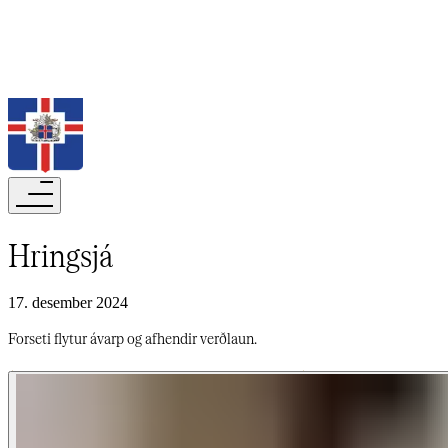
Leita
Hringsjá​​​​‌ ‍ ​‍​‍‌‍ ‌ ​‍‌‍‍‌‌‍‌ ‌‍‍‌‌‍ ‍​‍​‍​ ‍‍​‍​‍‌ ​ ‌‍​‌‌‍ ‍‌‍‍‌‌ ‌​‌ ‍‌​‍ ‍‌‍‍‌‌‍ ​‍​‍​‍ ​​‍​‍‌‍‍​‌ ​‍‌‍‌‌‌‍‌‍​‍​‍​ ‍‍​‍​‍‌‍‍​‌ ‌​‌ ‌​‌ ​​‌ ​ ​‍ ​‍ ‌‍‌‍‌‍ ‌ ​‍‌ ​ ‌‍‌‌‌ ‌​‌‍‍‌​‍ ‌‌‍‍‌‌ ​ ‌‍ ​‌‍​‌‌‍ ‍‌‍‌​‌ ​ ​‍ ‍‌ ‌‍‌‍‌‌‌ ​‍‌‍​ ‌‍‌‌‌‍ ​​‍ ‍‌‍​‌‌ ​​‌ ​​​‍ ‌ ​ ‌ ‌​‌ ‌‌‌‍‌​‌‍‍‌‌‍ ​‍ ‌‍‍‌‌‍ ‍‌ ‌​‌‍‌‌‌‍ ‍‌ ‌​​‍ ‌‍‌‌‌‍‌​‌‍‍‌‌ ‌​​‍ ‌‍ ‌‌‍ ‌‍‌​‌‍‌‌​ ‌‌ ​​‌ ​‍‌‍‌‌‌ ​ ‌‍‌‌‌‍ ‍‌ ‌​‌‍​‌‌ ‌​‌‍‍‌‌‍ ‌‍ ‍​ ‍ ‌‍‍‌‌‍‌​​ ‌‌ ‌​‌​ ​‌ ​‌‌​ ‌‌​ ​ ‌ ‌‍ ‌‍‍‌‌‍ ​‌‌‍‌‌ ‍‌‌ ‍‍‌‍‌​‌ ‍‌‌‌​ ‌ ‌ ​ ‌‌‌‍‍‌‌‌‍‌​ ‍‌‌‍​‍‌​‌​​ ‍ ‌ ‌​‌ ‍‌‌ ​​‌‍‌‌​ ‌‌‍ ‍‌‍‌‌‌ ‌ ‌ ​ ​ ‍ ‌ ​​‌‍​‌‌ ‌​‌‍‍​​ ‌‌ ‌​‌‍‍‌‌ ‌​‌‍ ​‌‍‌‌​ ‌‍​‍‌‍​‌‌ ​ ‌‍‌‌‌‌‌‌‌ ​‍‌‍ ​​ ‌‌‍‍​‌ ‌​‌ ‌​‌ ​​‌ ​ ​‍‌‌​ ​‍‌​‌‍​‍‌‌​ ​‍‌​‌‍‌‍‌‍‌‍ ‌ ​‍‌ ​ ‌‍‌‌‌ ‌​‌‍‍‌​‍ ‌‌‍‍‌‌ ​ ‌‍ ​‌‍​‌‌‍ ‍‌‍‌​‌ ​ ​‍ ‍‌ ‌‍‌‍‌‌‌ ​‍‌‍​ ‌‍‌‌‌‍ ​​‍ ‍‌‍​‌‌ ​​‌ ​​​‍‌‌​ ​‍‌​‌‍‌ ​ ‌ ‌​‌ ‌‌‌‍‌​‌‍‍‌‌‍ ​‍‌‍‌‍‍‌‌‍‌​​ ‌‌ ‌​‌​ ​‌ ​‌‌​ ‌‌​ ​ ‌ ‌‍ ‌‍‍‌‌‍ ​‌‌‍‌‌ ‍‌‌ ‍‍‌‍‌​‌ ‍‌‌‌​ ‌ ‌ ​ ‌‌‌‍‍‌‌‌‍‌​ ‍‌‌‍​‍‌​‌​​‍‌‍‌ ‌​‌ ‍‌‌ ​​‌‍‌‌​ ‌‌‍ ‍‌‍‌‌‌ ‌ ‌ ​ ​‍‌‍‌ ​​‌‍​‌‌ ‌​‌‍‍​​ ‌‌ ‌​‌‍‍‌‌ ‌​‌‍ ​‌‍‌‌​‍‌‍‌ ​​‌‍‌‌‌ ​‍‌ ​ ‌ ​​‌‍‌‌‌‍​ ‌ ‌​‌‍‍‌‌ ‌‍‌‍‌‌​ ‌‌ ​​‌ ‌‌‌‍​‍‌‍ ​‌‍‍‌‌ ​ ‌‍‍​‌‍‌‌‌‍‌​​‍​‍‌ ‌
17. desember 2024
Forseti flytur ávarp og afhendir verðlaun.​​​​‌ ‍ ​‍​‍‌‍ ‌ ​‍‌‍‍‌‌‍‌ ‌‍‍‌‌‍ ‍​‍​‍​ ‍‍​‍​‍‌ ​ ‌‍​‌‌‍ ‍‌‍‍‌‌ ‌​‌ ‍‌​‍ ‍‌‍‍‌‌‍ ​‍​‍​‍ ​​‍​‍‌‍‍​‌ ​‍‌‍‌‌‌‍‌‍​‍​‍​ ‍‍​‍​‍‌‍‍​‌ ‌​‌ ‌​‌ ​​‌ ​ ​‍ ​‍ ‌‍‌‍‌‍ ‌ ​‍‌ ​ ‌‍‌‌‌ ‌​‌‍‍‌​‍ ‌‌‍‍‌‌ ​ ‌‍ ​‌‍​‌‌‍ ‍‌‍‌​‌ ​ ​‍ ‍‌ ‌‍‌‍‌‌‌ ​‍‌‍​ ‌‍‌‌‌‍ ​​‍ ‍‌‍​‌‌ ​​‌ ​​​‍ ‌ ​ ‌ ‌​‌ ‌‌‌‍‌​‌‍‍‌‌‍ ​‍ ‌‍‍‌‌‍ ‍‌ ‌​‌‍‌‌‌‍ ‍‌ ‌​​‍ ‌‍‌‌‌‍‌​‌‍‍‌‌ ‌​​‍ ‌‍ ‌‌‍ ‌‍‌​‌‍‌‌​ ‌‌ ​​‌ ​‍‌‍‌‌‌ ​ ‌‍‌‌‌‍ ‍‌ ‌​‌‍​‌‌ ‌​‌‍‍‌‌‍ ‌‍ ‍​ ‍ ‌‍‍‌‌‍‌​​ ‌‌ ‌​‌​ ​‌ ​‌‌​ ‌‌​ ​ ‌ ‌‍ ‌‍‍‌‌‍ ​‌‌‍‌‌ ‍‌‌ ‍‍‌‍‌​‌ ‍‌‌‌​ ‌ ‌ ​ ‌‌‌‍‍‌‌‌‍‌​ ‍‌‌‍​‍‌​‌​​ ‍ ‌ ‌​‌ ‍‌‌ ​​‌‍‌‌​ ‌‌‍ ‍‌‍‌‌‌ ‌ ‌ ​ ​ ‍ ‌ ​​‌‍​‌‌ ‌​‌‍‍​​ ‌‌‍‌​‌‍‌‌‌ ​ ‌‍​ ‌ ​‍‌‍‍‌‌ ​​‌ ‌​‌‍‍‌‌‍ ‌‍ ‍​ ‌‍​‍‌‍​‌‌ ​ ‌‍‌‌‌‌‌‌‌ ​‍‌‍ ​​ ‌‌‍‍​‌ ‌​‌ ‌​‌ ​​‌ ​ ​‍‌‌​ ​‍‌​‌‍​‍‌‌​ ​‍‌​‌‍‌‍‌‍‌‍ ‌ ​‍‌ ​ ‌‍‌‌‌ ‌​‌‍‍‌​‍ ‌‌‍‍‌‌ ​ ‌‍ ​‌‍​‌‌‍ ‍‌‍‌​‌ ​ ​‍ ‍‌ ‌‍‌‍‌‌‌ ​‍‌‍​ ‌‍‌‌‌‍ ​​‍ ‍‌‍​‌‌ ​​‌ ​​​‍‌‌​ ​‍‌​‌‍‌ ​ ‌ ‌​‌ ‌‌‌‍‌​‌‍‍‌‌‍ ​‍‌‍‌‍‍‌‌‍‌​​ ‌‌ ‌​‌​ ​‌ ​‌‌​ ‌‌​ ​ ‌ ‌‍ ‌‍‍‌‌‍ ​‌‌‍‌‌ ‍‌‌ ‍‍‌‍‌​‌ ‍‌‌‌​ ‌ ‌ ​ ‌‌‌‍‍‌‌‌‍‌​ ‍‌‌‍​‍‌​‌​​‍‌‍‌ ‌​‌ ‍‌‌ ​​‌‍‌‌​ ‌‌‍ ‍‌‍‌‌‌ ‌ ‌ ​ ​‍‌‍‌ ​​‌‍​‌‌ ‌​‌‍‍​​ ‌‌‍‌​‌‍‌‌‌ ​ ‌‍​ ‌ ​‍‌‍‍‌‌ ​​‌ ‌​‌‍‍‌‌‍ ‌‍ ‍​‍‌‍‌ ​​‌‍‌‌‌ ​‍‌ ​ ‌ ​​‌‍‌‌‌‍​ ‌ ‌​‌‍‍‌‌ ‌‍‌‍‌‌​ ‌‌ ​​‌ ‌‌‌‍​‍‌‍ ​‌‍‍‌‌ ​ ‌‍‍​‌‍‌‌‌‍‌​​‍​‍‌ ‌