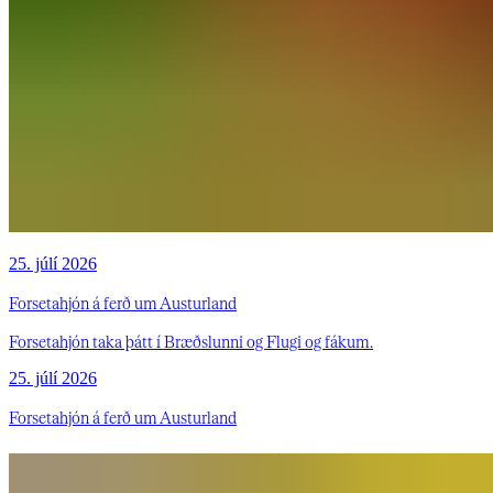
25. júlí 2026
Forsetahjón á ferð um Austurland
Forsetahjón taka þátt í Bræðslunni og Flugi og fákum.
25. júlí 2026
Forsetahjón á ferð um Austurland