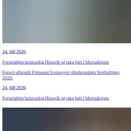
24. júlí 2026
Forsetahjón heimsækja Húsavík og taka þátt í Mærudögum
Forseti afhendir Frímanni Sveinssyni viðurkenningu Norðurþings
2026.
24. júlí 2026
Forsetahjón heimsækja Húsavík og taka þátt í Mærudögum