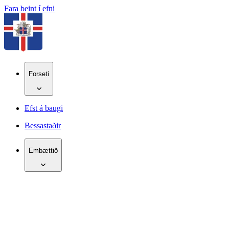
Fara beint í efni
Forseti
Efst á baugi
Bessastaðir
Embættið
IS
EN