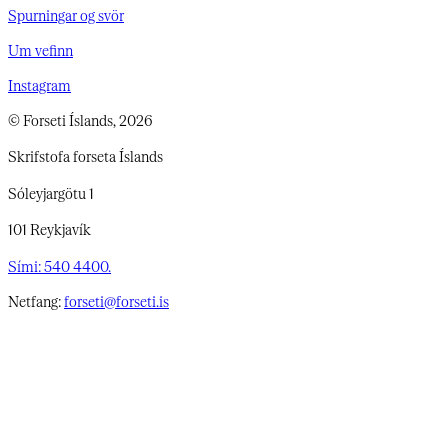
Spurningar og svör
Um vefinn
Instagram
© Forseti Íslands, 2026
Skrifstofa forseta Íslands
Sóleyjargötu 1
101 Reykjavík
Sími: 540 4400.
Netfang:
forseti@forseti.is