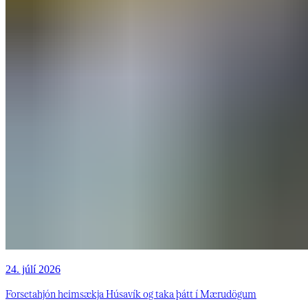
24. júlí 2026
Forsetahjón heimsækja Húsavík og taka þátt í Mærudögum