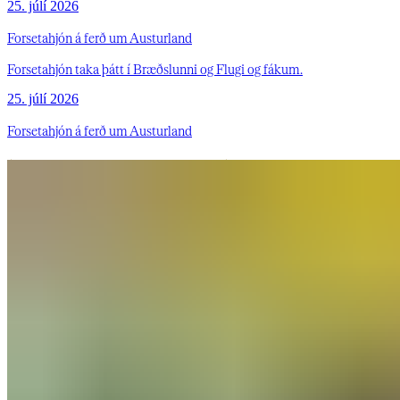
25. júlí 2026
Forsetahjón á ferð um Austurland
Forsetahjón taka þátt í Bræðslunni og Flugi og fákum.
25. júlí 2026
Forsetahjón á ferð um Austurland