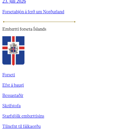
23. júlí 2026
Forsetahjón á ferð um Norðurland
Embætti
forseta Íslands
Forseti
Efst á baugi
Bessastaðir
Skrifstofa
Starfsfólk embættisins
Tilnefnt til fálkaorðu