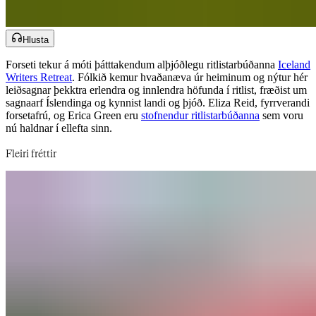
Hlusta
Forseti tekur á móti þátttakendum alþjóðlegu ritlistarbúðanna ​​​​‌ ‍ ​‍​‍‌‍ ‌ ​‍‌‍‍‌‌‍‌ ‌‍‍‌‌‍ ‍​‍​‍​ ‍‍​‍​‍‌ ​ ‌‍​‌‌‍ ‍‌‍‍‌‌ ‌​‌ ‍‌​‍ ‍‌‍‍‌‌‍ ​‍​‍​‍ ​​‍​‍‌‍‍​‌ ​‍‌‍‌‌‌‍‌‍​‍​‍​ ‍‍​‍​‍‌‍‍​‌ ‌​‌ ‌​‌ ​​‌ ​ ​‍ ​‍ ‌‍‌‍‌‍ ‌ ​‍‌ ​ ‌‍‌‌‌ ‌​‌‍‍‌​‍ ‌‌‍‍‌‌ ​ ‌‍ ​‌‍​‌‌‍ ‍‌‍‌​‌ ​ ​‍ ‍‌ ‌‍‌‍‌‌‌ ​‍‌‍​ ‌‍‌‌‌‍ ​​‍ ‍‌‍​‌‌ ​​‌ ​​​‍ ‌ ​ ‌ ‌​‌ ‌‌‌‍‌​‌‍‍‌‌‍ ​‍ ‌‍‍‌‌‍ ‍‌ ‌​‌‍‌‌‌‍ ‍‌ ‌​​‍ ‌‍‌‌‌‍‌​‌‍‍‌‌ ‌​​‍ ‌‍ ‌‌‍ ‌‍‌​‌‍‌‌​ ‌‌ ​​‌ ​‍‌‍‌‌‌ ​ ‌‍‌‌‌‍ ‍‌ ‌​‌‍​‌‌ ‌​‌‍‍‌‌‍ ‌‍ ‍​ ‍ ‌‍‍‌‌‍‌​​ ‌​ ‌​​ ​​‌‍‌ ‌​‌‍‌​‍‍‌​‍‌‌​‌​‌ ​ ‌‍​ ‌‍ ‍‌‍‌‍‌‌‍‌‌​‌‌‌​‌‍‌‌‌​‌​‍‍‌‌​‌‌‌‌‌‌​‍‌‌‍ ​‌‌​ ‌‍‍‌​ ‍ ‌ ‌​‌ ‍‌‌ ​​‌‍‌‌​ ‌‌‍ ‍‌‍‌‌‌ ‌ ‌ ​ ​ ‍ ‌ ​​‌‍​‌‌ ‌​‌‍‍​​ ‌‌ ​​‌‍​‌‌‍‌ ‌‍‌‌‌​​‍‌ ‌‌‌‍‍‌‌‍ ​‌‍‌​‌‍‌‌‌ ​‍​‍‌‌​ ‌‌‌​​‍‌‌ ‌‍‍ ‌‍‌‌‌ ‍‌​‍‌‌​ ​ ‌​‌​​‍‌‌​ ​ ‌​‌​​‍‌‌​ ​‍​ ​‍‌ ​‍‌‍‍‌‌‍​ ‌‍‍​‌ ‌​‌‍‌‌‌ ‍​‌ ‌​​‍ ‌‌ ​‌​ ‌‌‌‍‌​‌‍​‍‌‍‌‌‌ ‍‍​ ​​​ ‍​‌‍​‍​‍‌‌​ ​‍​ ​‍​‍‌‌​ ‌‌‌​‌​​‍ ‍‌‍​ ‌‍ ‌‍ ‍‌ ‌​‌‍‌‌‌‍ ‍‌ ‌​​‍‌‌​ ‌‌‌​​‍‌‌ ‌‍‍ ‌‍‌‌‌ ‍‌​‍‌‌​ ​ ‌​‌​​‍‌‌​ ​ ‌​‌​​‍‌‌​ ​‍​ ​‍​ ‍​‌‍​‍‌‍​‍​ ‌‌‌‍‌‌​ ‌‌​ ​‍‌‍​‍​ ​‌​ ​ ​ ‌ ‌‍‌‌​‍‌‌​ ​‍​ ​‍​‍‌‌​ ‌‌‌​‌​​‍ ‍‌‍​ ‌‍‍​‌‍‍‌‌‍ ​‌‍‌​‌ ​‍‌‍‌‌‌‍ ‍​‍‌‌​ ‌‌‌​​‍‌‌ ‌‍‍ ‌‍‌‌‌ ‍‌​‍‌‌​ ​ ‌​‌​​‍‌‌​ ​ ‌​‌​​‍‌‌​ ​‍​ ​‍‌‍​‌​ ​‍‌‍​‍​ ‌​​ ‌ ​ ‌​​ ‌‍‌‍‌‌​ ‌‌​ ‌‌​ ​‌​ ‍​​‍‌‌​ ​‍​ ​‍​‍‌‌​ ‌‌‌​‌​​‍ ‍‌ ‌​‌‍‌‌‌ ‍​‌ ‌​​ ‌‍​‍‌‍​‌‌ ​ ‌‍‌‌‌‌‌‌‌ ​‍‌‍ ​​ ‌‌‍‍​‌ ‌​‌ ‌​‌ ​​‌ ​ ​‍‌‌​ ​‍‌​‌‍​‍‌‌​ ​‍‌​‌‍‌‍‌‍‌‍ ‌ ​‍‌ ​ ‌‍‌‌‌ ‌​‌‍‍‌​‍ ‌‌‍‍‌‌ ​ ‌‍ ​‌‍​‌‌‍ ‍‌‍‌​‌ ​ ​‍ ‍‌ ‌‍‌‍‌‌‌ ​‍‌‍​ ‌‍‌‌‌‍ ​​‍ ‍‌‍​‌‌ ​​‌ ​​​‍‌‌​ ​‍‌​‌‍‌ ​ ‌ ‌​‌ ‌‌‌‍‌​‌‍‍‌‌‍ ​‍‌‍‌‍‍‌‌‍‌​​ ‌​ ‌​​ ​​‌‍‌ ‌​‌‍‌​‍‍‌​‍‌‌​‌​‌ ​ ‌‍​ ‌‍ ‍‌‍‌‍‌‌‍‌‌​‌‌‌​‌‍‌‌‌​‌​‍‍‌‌​‌‌‌‌‌‌​‍‌‌‍ ​‌‌​ ‌‍‍‌​‍‌‍‌ ‌​‌ ‍‌‌ ​​‌‍‌‌​ ‌‌‍ ‍‌‍‌‌‌ ‌ ‌ ​ ​‍‌‍‌ ​​‌‍​‌‌ ‌​‌‍‍​​ ‌‌ ​​‌‍​‌‌‍‌ ‌‍‌‌‌​​‍‌ ‌‌‌‍‍‌‌‍ ​‌‍‌​‌‍‌‌‌ ​‍​‍‌‌​ ‌‌‌​​‍‌‌ ‌‍‍ ‌‍‌‌‌ ‍‌​‍‌‌​ ​ ‌​‌​​‍‌‌​ ​ ‌​‌​​‍‌‌​ ​‍​ ​‍‌ ​‍‌‍‍‌‌‍​ ‌‍‍​‌ ‌​‌‍‌‌‌ ‍​‌ ‌​​‍ ‌‌ ​‌​ ‌‌‌‍‌​‌‍​‍‌‍‌‌‌ ‍‍​ ​​​ ‍​‌‍​‍​‍‌‌​ ​‍​ ​‍​‍‌‌​ ‌‌‌​‌​​‍ ‍‌‍​ ‌‍ ‌‍ ‍‌ ‌​‌‍‌‌‌‍ ‍‌ ‌​​‍‌‌​ ‌‌‌​​‍‌‌ ‌‍‍ ‌‍‌‌‌ ‍‌​‍‌‌​ ​ ‌​‌​​‍‌‌​ ​ ‌​‌​​‍‌‌​ ​‍​ ​‍​ ‍​‌‍​‍‌‍​‍​ ‌‌‌‍‌‌​ ‌‌​ ​‍‌‍​‍​ ​‌​ ​ ​ ‌ ‌‍‌‌​‍‌‌​ ​‍​ ​‍​‍‌‌​ ‌‌‌​‌​​‍ ‍‌‍​ ‌‍‍​‌‍‍‌‌‍ ​‌‍‌​‌ ​‍‌‍‌‌‌‍ ‍​‍‌‌​ ‌‌‌​​‍‌‌ ‌‍‍ ‌‍‌‌‌ ‍‌​‍‌‌​ ​ ‌​‌​​‍‌‌​ ​ ‌​‌​​‍‌‌​ ​‍​ ​‍‌‍​‌​ ​‍‌‍​‍​ ‌​​ ‌ ​ ‌​​ ‌‍‌‍‌‌​ ‌‌​ ‌‌​ ​‌​ ‍​​‍‌‌​ ​‍​ ​‍​‍‌‌​ ‌‌‌​‌​​‍ ‍‌ ‌​‌‍‌‌‌ ‍​‌ ‌​​‍‌‍‌ ​​‌‍‌‌‌ ​‍‌ ​ ‌ ​​‌‍‌‌‌‍​ ‌ ‌​‌‍‍‌‌ ‌‍‌‍‌‌​ ‌‌ ​​‌ ‌‌‌‍​‍‌‍ ​‌‍‍‌‌ ​ ‌‍‍​‌‍‌‌‌‍‌​​‍​‍‌ ‌
Iceland
Writers Retreat​​​​‌ ‍ ​‍​‍‌‍ ‌ ​‍‌‍‍‌‌‍‌ ‌‍‍‌‌‍ ‍​‍​‍​ ‍‍​‍​‍‌ ​ ‌‍​‌‌‍ ‍‌‍‍‌‌ ‌​‌ ‍‌​‍ ‍‌‍‍‌‌‍ ​‍​‍​‍ ​​‍​‍‌‍‍​‌ ​‍‌‍‌‌‌‍‌‍​‍​‍​ ‍‍​‍​‍‌‍‍​‌ ‌​‌ ‌​‌ ​​‌ ​ ​‍ ​‍ ‌‍‌‍‌‍ ‌ ​‍‌ ​ ‌‍‌‌‌ ‌​‌‍‍‌​‍ ‌‌‍‍‌‌ ​ ‌‍ ​‌‍​‌‌‍ ‍‌‍‌​‌ ​ ​‍ ‍‌ ‌‍‌‍‌‌‌ ​‍‌‍​ ‌‍‌‌‌‍ ​​‍ ‍‌‍​‌‌ ​​‌ ​​​‍ ‌ ​ ‌ ‌​‌ ‌‌‌‍‌​‌‍‍‌‌‍ ​‍ ‌‍‍‌‌‍ ‍‌ ‌​‌‍‌‌‌‍ ‍‌ ‌​​‍ ‌‍‌‌‌‍‌​‌‍‍‌‌ ‌​​‍ ‌‍ ‌‌‍ ‌‍‌​‌‍‌‌​ ‌‌ ​​‌ ​‍‌‍‌‌‌ ​ ‌‍‌‌‌‍ ‍‌ ‌​‌‍​‌‌ ‌​‌‍‍‌‌‍ ‌‍ ‍​ ‍ ‌‍‍‌‌‍‌​​ ‌​ ‌​​ ​​‌‍‌ ‌​‌‍‌​‍‍‌​‍‌‌​‌​‌ ​ ‌‍​ ‌‍ ‍‌‍‌‍‌‌‍‌‌​‌‌‌​‌‍‌‌‌​‌​‍‍‌‌​‌‌‌‌‌‌​‍‌‌‍ ​‌‌​ ‌‍‍‌​ ‍ ‌ ‌​‌ ‍‌‌ ​​‌‍‌‌​ ‌‌‍ ‍‌‍‌‌‌ ‌ ‌ ​ ​ ‍ ‌ ​​‌‍​‌‌ ‌​‌‍‍​​ ‌‌ ​​‌‍​‌‌‍‌ ‌‍‌‌‌​​‍‌ ‌‌‌‍‍‌‌‍ ​‌‍‌​‌‍‌‌‌ ​‍​‍‌‌​ ‌‌‌​​‍‌‌ ‌‍‍ ‌‍‌‌‌ ‍‌​‍‌‌​ ​ ‌​‌​​‍‌‌​ ​ ‌​‌​​‍‌‌​ ​‍​ ​‍‌ ​‍‌‍‍‌‌‍​ ‌‍‍​‌ ‌​‌‍‌‌‌ ‍​‌ ‌​​‍ ‌‌ ​‌​ ‌‌‌‍‌​‌‍​‍‌‍‌‌‌ ‍‍​ ​​​ ‍​‌‍​‍​‍‌‌​ ​‍​ ​‍​‍‌‌​ ‌‌‌​‌​​‍ ‍‌‍​ ‌‍ ‌‍ ‍‌ ‌​‌‍‌‌‌‍ ‍‌ ‌​​‍‌‌​ ‌‌‌​​‍‌‌ ‌‍‍ ‌‍‌‌‌ ‍‌​‍‌‌​ ​ ‌​‌​​‍‌‌​ ​ ‌​‌​​‍‌‌​ ​‍​ ​‍​ ‍​‌‍​‍‌‍​‍​ ‌‌‌‍‌‌​ ‌‌​ ​‍‌‍​‍​ ​‌​ ​ ​ ‌ ‌‍‌‌​‍‌‌​ ​‍​ ​‍​‍‌‌​ ‌‌‌​‌​​‍ ‍‌‍​ ‌‍‍​‌‍‍‌‌‍ ​‌‍‌​‌ ​‍‌‍‌‌‌‍ ‍​‍‌‌​ ‌‌‌​​‍‌‌ ‌‍‍ ‌‍‌‌‌ ‍‌​‍‌‌​ ​ ‌​‌​​‍‌‌​ ​ ‌​‌​​‍‌‌​ ​‍​ ​‍‌‍‌​‌‍​ ​ ‍‌‌‍​‍​ ​‍​ ​‌​ ​‌‌‍‌‍​ ‍​‌‍‌‍​ ‌​​ ​‌​‍‌‌​ ​‍​ ​‍​‍‌‌​ ‌‌‌​‌​​‍ ‍‌ ‌​‌‍‌‌‌ ‍​‌ ‌​​ ‌‍​‍‌‍​‌‌ ​ ‌‍‌‌‌‌‌‌‌ ​‍‌‍ ​​ ‌‌‍‍​‌ ‌​‌ ‌​‌ ​​‌ ​ ​‍‌‌​ ​‍‌​‌‍​‍‌‌​ ​‍‌​‌‍‌‍‌‍‌‍ ‌ ​‍‌ ​ ‌‍‌‌‌ ‌​‌‍‍‌​‍ ‌‌‍‍‌‌ ​ ‌‍ ​‌‍​‌‌‍ ‍‌‍‌​‌ ​ ​‍ ‍‌ ‌‍‌‍‌‌‌ ​‍‌‍​ ‌‍‌‌‌‍ ​​‍ ‍‌‍​‌‌ ​​‌ ​​​‍‌‌​ ​‍‌​‌‍‌ ​ ‌ ‌​‌ ‌‌‌‍‌​‌‍‍‌‌‍ ​‍‌‍‌‍‍‌‌‍‌​​ ‌​ ‌​​ ​​‌‍‌ ‌​‌‍‌​‍‍‌​‍‌‌​‌​‌ ​ ‌‍​ ‌‍ ‍‌‍‌‍‌‌‍‌‌​‌‌‌​‌‍‌‌‌​‌​‍‍‌‌​‌‌‌‌‌‌​‍‌‌‍ ​‌‌​ ‌‍‍‌​‍‌‍‌ ‌​‌ ‍‌‌ ​​‌‍‌‌​ ‌‌‍ ‍‌‍‌‌‌ ‌ ‌ ​ ​‍‌‍‌ ​​‌‍​‌‌ ‌​‌‍‍​​ ‌‌ ​​‌‍​‌‌‍‌ ‌‍‌‌‌​​‍‌ ‌‌‌‍‍‌‌‍ ​‌‍‌​‌‍‌‌‌ ​‍​‍‌‌​ ‌‌‌​​‍‌‌ ‌‍‍ ‌‍‌‌‌ ‍‌​‍‌‌​ ​ ‌​‌​​‍‌‌​ ​ ‌​‌​​‍‌‌​ ​‍​ ​‍‌ ​‍‌‍‍‌‌‍​ ‌‍‍​‌ ‌​‌‍‌‌‌ ‍​‌ ‌​​‍ ‌‌ ​‌​ ‌‌‌‍‌​‌‍​‍‌‍‌‌‌ ‍‍​ ​​​ ‍​‌‍​‍​‍‌‌​ ​‍​ ​‍​‍‌‌​ ‌‌‌​‌​​‍ ‍‌‍​ ‌‍ ‌‍ ‍‌ ‌​‌‍‌‌‌‍ ‍‌ ‌​​‍‌‌​ ‌‌‌​​‍‌‌ ‌‍‍ ‌‍‌‌‌ ‍‌​‍‌‌​ ​ ‌​‌​​‍‌‌​ ​ ‌​‌​​‍‌‌​ ​‍​ ​‍​ ‍​‌‍​‍‌‍​‍​ ‌‌‌‍‌‌​ ‌‌​ ​‍‌‍​‍​ ​‌​ ​ ​ ‌ ‌‍‌‌​‍‌‌​ ​‍​ ​‍​‍‌‌​ ‌‌‌​‌​​‍ ‍‌‍​ ‌‍‍​‌‍‍‌‌‍ ​‌‍‌​‌ ​‍‌‍‌‌‌‍ ‍​‍‌‌​ ‌‌‌​​‍‌‌ ‌‍‍ ‌‍‌‌‌ ‍‌​‍‌‌​ ​ ‌​‌​​‍‌‌​ ​ ‌​‌​​‍‌‌​ ​‍​ ​‍‌‍‌​‌‍​ ​ ‍‌‌‍​‍​ ​‍​ ​‌​ ​‌‌‍‌‍​ ‍​‌‍‌‍​ ‌​​ ​‌​‍‌‌​ ​‍​ ​‍​‍‌‌​ ‌‌‌​‌​​‍ ‍‌ ‌​‌‍‌‌‌ ‍​‌ ‌​​‍‌‍‌ ​​‌‍‌‌‌ ​‍‌ ​ ‌ ​​‌‍‌‌‌‍​ ‌ ‌​‌‍‍‌‌ ‌‍‌‍‌‌​ ‌‌ ​​‌ ‌‌‌‍​‍‌‍ ​‌‍‍‌‌ ​ ‌‍‍​‌‍‌‌‌‍‌​​‍​‍‌ ‌
. Fólkið kemur hvaðanæva úr heiminum og nýtur hér
leiðsagnar þekktra erlendra og innlendra höfunda í ritlist, fræðist um
sagnaarf Íslendinga og kynnist landi og þjóð. Eliza Reid, fyrrverandi
forsetafrú, og Erica Green eru ​​​​‌ ‍ ​‍​‍‌‍ ‌ ​‍‌‍‍‌‌‍‌ ‌‍‍‌‌‍ ‍​‍​‍​ ‍‍​‍​‍‌ ​ ‌‍​‌‌‍ ‍‌‍‍‌‌ ‌​‌ ‍‌​‍ ‍‌‍‍‌‌‍ ​‍​‍​‍ ​​‍​‍‌‍‍​‌ ​‍‌‍‌‌‌‍‌‍​‍​‍​ ‍‍​‍​‍‌‍‍​‌ ‌​‌ ‌​‌ ​​‌ ​ ​‍ ​‍ ‌‍‌‍‌‍ ‌ ​‍‌ ​ ‌‍‌‌‌ ‌​‌‍‍‌​‍ ‌‌‍‍‌‌ ​ ‌‍ ​‌‍​‌‌‍ ‍‌‍‌​‌ ​ ​‍ ‍‌ ‌‍‌‍‌‌‌ ​‍‌‍​ ‌‍‌‌‌‍ ​​‍ ‍‌‍​‌‌ ​​‌ ​​​‍ ‌ ​ ‌ ‌​‌ ‌‌‌‍‌​‌‍‍‌‌‍ ​‍ ‌‍‍‌‌‍ ‍‌ ‌​‌‍‌‌‌‍ ‍‌ ‌​​‍ ‌‍‌‌‌‍‌​‌‍‍‌‌ ‌​​‍ ‌‍ ‌‌‍ ‌‍‌​‌‍‌‌​ ‌‌ ​​‌ ​‍‌‍‌‌‌ ​ ‌‍‌‌‌‍ ‍‌ ‌​‌‍​‌‌ ‌​‌‍‍‌‌‍ ‌‍ ‍​ ‍ ‌‍‍‌‌‍‌​​ ‌​ ‌​​ ​​‌‍‌ ‌​‌‍‌​‍‍‌​‍‌‌​‌​‌ ​ ‌‍​ ‌‍ ‍‌‍‌‍‌‌‍‌‌​‌‌‌​‌‍‌‌‌​‌​‍‍‌‌​‌‌‌‌‌‌​‍‌‌‍ ​‌‌​ ‌‍‍‌​ ‍ ‌ ‌​‌ ‍‌‌ ​​‌‍‌‌​ ‌‌‍ ‍‌‍‌‌‌ ‌ ‌ ​ ​ ‍ ‌ ​​‌‍​‌‌ ‌​‌‍‍​​ ‌‌ ​​‌‍​‌‌‍‌ ‌‍‌‌‌​​‍‌ ‌‌‌‍‍‌‌‍ ​‌‍‌​‌‍‌‌‌ ​‍​‍‌‌​ ‌‌‌​​‍‌‌ ‌‍‍ ‌‍‌‌‌ ‍‌​‍‌‌​ ​ ‌​‌​​‍‌‌​ ​ ‌​‌​​‍‌‌​ ​‍​ ​‍‌ ​‍‌‍‍‌‌‍​ ‌‍‍​‌ ‌​‌‍‌‌‌ ‍​‌ ‌​​‍ ‌‌ ​‌​ ‌‌‌‍‌​‌‍​‍‌‍‌‌‌ ‍‍​ ​​​ ‍​‌‍​‍​‍‌‌​ ​‍​ ​‍​‍‌‌​ ‌‌‌​‌​​‍ ‍‌‍​ ‌‍ ‌‍ ‍‌ ‌​‌‍‌‌‌‍ ‍‌ ‌​​‍‌‌​ ‌‌‌​​‍‌‌ ‌‍‍ ‌‍‌‌‌ ‍‌​‍‌‌​ ​ ‌​‌​​‍‌‌​ ​ ‌​‌​​‍‌‌​ ​‍​ ​‍​ ‍​‌‍​‍‌‍​‍​ ‌‌‌‍‌‌​ ‌‌​ ​‍‌‍​‍​ ​‌​ ​ ​ ‌ ‌‍‌‌​‍‌‌​ ​‍​ ​‍​‍‌‌​ ‌‌‌​‌​​‍ ‍‌‍​ ‌‍‍​‌‍‍‌‌‍ ​‌‍‌​‌ ​‍‌‍‌‌‌‍ ‍​‍‌‌​ ‌‌‌​​‍‌‌ ‌‍‍ ‌‍‌‌‌ ‍‌​‍‌‌​ ​ ‌​‌​​‍‌‌​ ​ ‌​‌​​‍‌‌​ ​‍​ ​‍​ ​ ​ ‌‌​ ‌ ​ ‌​​ ‌​‌‍​‌‌‍​‌​ ​‌‌‍‌​​ ‌​‌‍​‍​ ‌ ​‍‌‌​ ​‍​ ​‍​‍‌‌​ ‌‌‌​‌​​‍ ‍‌ ‌​‌‍‌‌‌ ‍​‌ ‌​​ ‌‍​‍‌‍​‌‌ ​ ‌‍‌‌‌‌‌‌‌ ​‍‌‍ ​​ ‌‌‍‍​‌ ‌​‌ ‌​‌ ​​‌ ​ ​‍‌‌​ ​‍‌​‌‍​‍‌‌​ ​‍‌​‌‍‌‍‌‍‌‍ ‌ ​‍‌ ​ ‌‍‌‌‌ ‌​‌‍‍‌​‍ ‌‌‍‍‌‌ ​ ‌‍ ​‌‍​‌‌‍ ‍‌‍‌​‌ ​ ​‍ ‍‌ ‌‍‌‍‌‌‌ ​‍‌‍​ ‌‍‌‌‌‍ ​​‍ ‍‌‍​‌‌ ​​‌ ​​​‍‌‌​ ​‍‌​‌‍‌ ​ ‌ ‌​‌ ‌‌‌‍‌​‌‍‍‌‌‍ ​‍‌‍‌‍‍‌‌‍‌​​ ‌​ ‌​​ ​​‌‍‌ ‌​‌‍‌​‍‍‌​‍‌‌​‌​‌ ​ ‌‍​ ‌‍ ‍‌‍‌‍‌‌‍‌‌​‌‌‌​‌‍‌‌‌​‌​‍‍‌‌​‌‌‌‌‌‌​‍‌‌‍ ​‌‌​ ‌‍‍‌​‍‌‍‌ ‌​‌ ‍‌‌ ​​‌‍‌‌​ ‌‌‍ ‍‌‍‌‌‌ ‌ ‌ ​ ​‍‌‍‌ ​​‌‍​‌‌ ‌​‌‍‍​​ ‌‌ ​​‌‍​‌‌‍‌ ‌‍‌‌‌​​‍‌ ‌‌‌‍‍‌‌‍ ​‌‍‌​‌‍‌‌‌ ​‍​‍‌‌​ ‌‌‌​​‍‌‌ ‌‍‍ ‌‍‌‌‌ ‍‌​‍‌‌​ ​ ‌​‌​​‍‌‌​ ​ ‌​‌​​‍‌‌​ ​‍​ ​‍‌ ​‍‌‍‍‌‌‍​ ‌‍‍​‌ ‌​‌‍‌‌‌ ‍​‌ ‌​​‍ ‌‌ ​‌​ ‌‌‌‍‌​‌‍​‍‌‍‌‌‌ ‍‍​ ​​​ ‍​‌‍​‍​‍‌‌​ ​‍​ ​‍​‍‌‌​ ‌‌‌​‌​​‍ ‍‌‍​ ‌‍ ‌‍ ‍‌ ‌​‌‍‌‌‌‍ ‍‌ ‌​​‍‌‌​ ‌‌‌​​‍‌‌ ‌‍‍ ‌‍‌‌‌ ‍‌​‍‌‌​ ​ ‌​‌​​‍‌‌​ ​ ‌​‌​​‍‌‌​ ​‍​ ​‍​ ‍​‌‍​‍‌‍​‍​ ‌‌‌‍‌‌​ ‌‌​ ​‍‌‍​‍​ ​‌​ ​ ​ ‌ ‌‍‌‌​‍‌‌​ ​‍​ ​‍​‍‌‌​ ‌‌‌​‌​​‍ ‍‌‍​ ‌‍‍​‌‍‍‌‌‍ ​‌‍‌​‌ ​‍‌‍‌‌‌‍ ‍​‍‌‌​ ‌‌‌​​‍‌‌ ‌‍‍ ‌‍‌‌‌ ‍‌​‍‌‌​ ​ ‌​‌​​‍‌‌​ ​ ‌​‌​​‍‌‌​ ​‍​ ​‍​ ​ ​ ‌‌​ ‌ ​ ‌​​ ‌​‌‍​‌‌‍​‌​ ​‌‌‍‌​​ ‌​‌‍​‍​ ‌ ​‍‌‌​ ​‍​ ​‍​‍‌‌​ ‌‌‌​‌​​‍ ‍‌ ‌​‌‍‌‌‌ ‍​‌ ‌​​‍‌‍‌ ​​‌‍‌‌‌ ​‍‌ ​ ‌ ​​‌‍‌‌‌‍​ ‌ ‌​‌‍‍‌‌ ‌‍‌‍‌‌​ ‌‌ ​​‌ ‌‌‌‍​‍‌‍ ​‌‍‍‌‌ ​ ‌‍‍​‌‍‌‌‌‍‌​​‍​‍‌ ‌
stofnendur ritlistarbúðanna​​​​‌ ‍ ​‍​‍‌‍ ‌ ​‍‌‍‍‌‌‍‌ ‌‍‍‌‌‍ ‍​‍​‍​ ‍‍​‍​‍‌ ​ ‌‍​‌‌‍ ‍‌‍‍‌‌ ‌​‌ ‍‌​‍ ‍‌‍‍‌‌‍ ​‍​‍​‍ ​​‍​‍‌‍‍​‌ ​‍‌‍‌‌‌‍‌‍​‍​‍​ ‍‍​‍​‍‌‍‍​‌ ‌​‌ ‌​‌ ​​‌ ​ ​‍ ​‍ ‌‍‌‍‌‍ ‌ ​‍‌ ​ ‌‍‌‌‌ ‌​‌‍‍‌​‍ ‌‌‍‍‌‌ ​ ‌‍ ​‌‍​‌‌‍ ‍‌‍‌​‌ ​ ​‍ ‍‌ ‌‍‌‍‌‌‌ ​‍‌‍​ ‌‍‌‌‌‍ ​​‍ ‍‌‍​‌‌ ​​‌ ​​​‍ ‌ ​ ‌ ‌​‌ ‌‌‌‍‌​‌‍‍‌‌‍ ​‍ ‌‍‍‌‌‍ ‍‌ ‌​‌‍‌‌‌‍ ‍‌ ‌​​‍ ‌‍‌‌‌‍‌​‌‍‍‌‌ ‌​​‍ ‌‍ ‌‌‍ ‌‍‌​‌‍‌‌​ ‌‌ ​​‌ ​‍‌‍‌‌‌ ​ ‌‍‌‌‌‍ ‍‌ ‌​‌‍​‌‌ ‌​‌‍‍‌‌‍ ‌‍ ‍​ ‍ ‌‍‍‌‌‍‌​​ ‌​ ‌​​ ​​‌‍‌ ‌​‌‍‌​‍‍‌​‍‌‌​‌​‌ ​ ‌‍​ ‌‍ ‍‌‍‌‍‌‌‍‌‌​‌‌‌​‌‍‌‌‌​‌​‍‍‌‌​‌‌‌‌‌‌​‍‌‌‍ ​‌‌​ ‌‍‍‌​ ‍ ‌ ‌​‌ ‍‌‌ ​​‌‍‌‌​ ‌‌‍ ‍‌‍‌‌‌ ‌ ‌ ​ ​ ‍ ‌ ​​‌‍​‌‌ ‌​‌‍‍​​ ‌‌ ​​‌‍​‌‌‍‌ ‌‍‌‌‌​​‍‌ ‌‌‌‍‍‌‌‍ ​‌‍‌​‌‍‌‌‌ ​‍​‍‌‌​ ‌‌‌​​‍‌‌ ‌‍‍ ‌‍‌‌‌ ‍‌​‍‌‌​ ​ ‌​‌​​‍‌‌​ ​ ‌​‌​​‍‌‌​ ​‍​ ​‍‌ ​‍‌‍‍‌‌‍​ ‌‍‍​‌ ‌​‌‍‌‌‌ ‍​‌ ‌​​‍ ‌‌ ​‌​ ‌‌‌‍‌​‌‍​‍‌‍‌‌‌ ‍‍​ ​​​ ‍​‌‍​‍​‍‌‌​ ​‍​ ​‍​‍‌‌​ ‌‌‌​‌​​‍ ‍‌‍​ ‌‍ ‌‍ ‍‌ ‌​‌‍‌‌‌‍ ‍‌ ‌​​‍‌‌​ ‌‌‌​​‍‌‌ ‌‍‍ ‌‍‌‌‌ ‍‌​‍‌‌​ ​ ‌​‌​​‍‌‌​ ​ ‌​‌​​‍‌‌​ ​‍​ ​‍​ ‍​‌‍​‍‌‍​‍​ ‌‌‌‍‌‌​ ‌‌​ ​‍‌‍​‍​ ​‌​ ​ ​ ‌ ‌‍‌‌​‍‌‌​ ​‍​ ​‍​‍‌‌​ ‌‌‌​‌​​‍ ‍‌‍​ ‌‍‍​‌‍‍‌‌‍ ​‌‍‌​‌ ​‍‌‍‌‌‌‍ ‍​‍‌‌​ ‌‌‌​​‍‌‌ ‌‍‍ ‌‍‌‌‌ ‍‌​‍‌‌​ ​ ‌​‌​​‍‌‌​ ​ ‌​‌​​‍‌‌​ ​‍​ ​‍‌‍​‌​ ‍​‌‍‌‌‌‍‌‌‌‍​ ​ ‌‍​ ‍​‌‍‌​​ ‍​​ ​‌​ ​ ​ ‌‌​‍‌‌​ ​‍​ ​‍​‍‌‌​ ‌‌‌​‌​​‍ ‍‌ ‌​‌‍‌‌‌ ‍​‌ ‌​​ ‌‍​‍‌‍​‌‌ ​ ‌‍‌‌‌‌‌‌‌ ​‍‌‍ ​​ ‌‌‍‍​‌ ‌​‌ ‌​‌ ​​‌ ​ ​‍‌‌​ ​‍‌​‌‍​‍‌‌​ ​‍‌​‌‍‌‍‌‍‌‍ ‌ ​‍‌ ​ ‌‍‌‌‌ ‌​‌‍‍‌​‍ ‌‌‍‍‌‌ ​ ‌‍ ​‌‍​‌‌‍ ‍‌‍‌​‌ ​ ​‍ ‍‌ ‌‍‌‍‌‌‌ ​‍‌‍​ ‌‍‌‌‌‍ ​​‍ ‍‌‍​‌‌ ​​‌ ​​​‍‌‌​ ​‍‌​‌‍‌ ​ ‌ ‌​‌ ‌‌‌‍‌​‌‍‍‌‌‍ ​‍‌‍‌‍‍‌‌‍‌​​ ‌​ ‌​​ ​​‌‍‌ ‌​‌‍‌​‍‍‌​‍‌‌​‌​‌ ​ ‌‍​ ‌‍ ‍‌‍‌‍‌‌‍‌‌​‌‌‌​‌‍‌‌‌​‌​‍‍‌‌​‌‌‌‌‌‌​‍‌‌‍ ​‌‌​ ‌‍‍‌​‍‌‍‌ ‌​‌ ‍‌‌ ​​‌‍‌‌​ ‌‌‍ ‍‌‍‌‌‌ ‌ ‌ ​ ​‍‌‍‌ ​​‌‍​‌‌ ‌​‌‍‍​​ ‌‌ ​​‌‍​‌‌‍‌ ‌‍‌‌‌​​‍‌ ‌‌‌‍‍‌‌‍ ​‌‍‌​‌‍‌‌‌ ​‍​‍‌‌​ ‌‌‌​​‍‌‌ ‌‍‍ ‌‍‌‌‌ ‍‌​‍‌‌​ ​ ‌​‌​​‍‌‌​ ​ ‌​‌​​‍‌‌​ ​‍​ ​‍‌ ​‍‌‍‍‌‌‍​ ‌‍‍​‌ ‌​‌‍‌‌‌ ‍​‌ ‌​​‍ ‌‌ ​‌​ ‌‌‌‍‌​‌‍​‍‌‍‌‌‌ ‍‍​ ​​​ ‍​‌‍​‍​‍‌‌​ ​‍​ ​‍​‍‌‌​ ‌‌‌​‌​​‍ ‍‌‍​ ‌‍ ‌‍ ‍‌ ‌​‌‍‌‌‌‍ ‍‌ ‌​​‍‌‌​ ‌‌‌​​‍‌‌ ‌‍‍ ‌‍‌‌‌ ‍‌​‍‌‌​ ​ ‌​‌​​‍‌‌​ ​ ‌​‌​​‍‌‌​ ​‍​ ​‍​ ‍​‌‍​‍‌‍​‍​ ‌‌‌‍‌‌​ ‌‌​ ​‍‌‍​‍​ ​‌​ ​ ​ ‌ ‌‍‌‌​‍‌‌​ ​‍​ ​‍​‍‌‌​ ‌‌‌​‌​​‍ ‍‌‍​ ‌‍‍​‌‍‍‌‌‍ ​‌‍‌​‌ ​‍‌‍‌‌‌‍ ‍​‍‌‌​ ‌‌‌​​‍‌‌ ‌‍‍ ‌‍‌‌‌ ‍‌​‍‌‌​ ​ ‌​‌​​‍‌‌​ ​ ‌​‌​​‍‌‌​ ​‍​ ​‍‌‍​‌​ ‍​‌‍‌‌‌‍‌‌‌‍​ ​ ‌‍​ ‍​‌‍‌​​ ‍​​ ​‌​ ​ ​ ‌‌​‍‌‌​ ​‍​ ​‍​‍‌‌​ ‌‌‌​‌​​‍ ‍‌ ‌​‌‍‌‌‌ ‍​‌ ‌​​‍‌‍‌ ​​‌‍‌‌‌ ​‍‌ ​ ‌ ​​‌‍‌‌‌‍​ ‌ ‌​‌‍‍‌‌ ‌‍‌‍‌‌​ ‌‌ ​​‌ ‌‌‌‍​‍‌‍ ​‌‍‍‌‌ ​ ‌‍‍​‌‍‌‌‌‍‌​​‍​‍‌ ‌
sem voru
nú haldnar í ellefta sinn.​​​​‌ ‍ ​‍​‍‌‍ ‌ ​‍‌‍‍‌‌‍‌ ‌‍‍‌‌‍ ‍​‍​‍​ ‍‍​‍​‍‌ ​ ‌‍​‌‌‍ ‍‌‍‍‌‌ ‌​‌ ‍‌​‍ ‍‌‍‍‌‌‍ ​‍​‍​‍ ​​‍​‍‌‍‍​‌ ​‍‌‍‌‌‌‍‌‍​‍​‍​ ‍‍​‍​‍‌‍‍​‌ ‌​‌ ‌​‌ ​​‌ ​ ​‍ ​‍ ‌‍‌‍‌‍ ‌ ​‍‌ ​ ‌‍‌‌‌ ‌​‌‍‍‌​‍ ‌‌‍‍‌‌ ​ ‌‍ ​‌‍​‌‌‍ ‍‌‍‌​‌ ​ ​‍ ‍‌ ‌‍‌‍‌‌‌ ​‍‌‍​ ‌‍‌‌‌‍ ​​‍ ‍‌‍​‌‌ ​​‌ ​​​‍ ‌ ​ ‌ ‌​‌ ‌‌‌‍‌​‌‍‍‌‌‍ ​‍ ‌‍‍‌‌‍ ‍‌ ‌​‌‍‌‌‌‍ ‍‌ ‌​​‍ ‌‍‌‌‌‍‌​‌‍‍‌‌ ‌​​‍ ‌‍ ‌‌‍ ‌‍‌​‌‍‌‌​ ‌‌ ​​‌ ​‍‌‍‌‌‌ ​ ‌‍‌‌‌‍ ‍‌ ‌​‌‍​‌‌ ‌​‌‍‍‌‌‍ ‌‍ ‍​ ‍ ‌‍‍‌‌‍‌​​ ‌​ ‌​​ ​​‌‍‌ ‌​‌‍‌​‍‍‌​‍‌‌​‌​‌ ​ ‌‍​ ‌‍ ‍‌‍‌‍‌‌‍‌‌​‌‌‌​‌‍‌‌‌​‌​‍‍‌‌​‌‌‌‌‌‌​‍‌‌‍ ​‌‌​ ‌‍‍‌​ ‍ ‌ ‌​‌ ‍‌‌ ​​‌‍‌‌​ ‌‌‍ ‍‌‍‌‌‌ ‌ ‌ ​ ​ ‍ ‌ ​​‌‍​‌‌ ‌​‌‍‍​​ ‌‌ ​​‌‍​‌‌‍‌ ‌‍‌‌‌​​‍‌ ‌‌‌‍‍‌‌‍ ​‌‍‌​‌‍‌‌‌ ​‍​‍‌‌​ ‌‌‌​​‍‌‌ ‌‍‍ ‌‍‌‌‌ ‍‌​‍‌‌​ ​ ‌​‌​​‍‌‌​ ​ ‌​‌​​‍‌‌​ ​‍​ ​‍‌ ​‍‌‍‍‌‌‍​ ‌‍‍​‌ ‌​‌‍‌‌‌ ‍​‌ ‌​​‍ ‌‌ ​‌​ ‌‌‌‍‌​‌‍​‍‌‍‌‌‌ ‍‍​ ​​​ ‍​‌‍​‍​‍‌‌​ ​‍​ ​‍​‍‌‌​ ‌‌‌​‌​​‍ ‍‌‍​ ‌‍ ‌‍ ‍‌ ‌​‌‍‌‌‌‍ ‍‌ ‌​​‍‌‌​ ‌‌‌​​‍‌‌ ‌‍‍ ‌‍‌‌‌ ‍‌​‍‌‌​ ​ ‌​‌​​‍‌‌​ ​ ‌​‌​​‍‌‌​ ​‍​ ​‍​ ‍​‌‍​‍‌‍​‍​ ‌‌‌‍‌‌​ ‌‌​ ​‍‌‍​‍​ ​‌​ ​ ​ ‌ ‌‍‌‌​‍‌‌​ ​‍​ ​‍​‍‌‌​ ‌‌‌​‌​​‍ ‍‌‍​ ‌‍‍​‌‍‍‌‌‍ ​‌‍‌​‌ ​‍‌‍‌‌‌‍ ‍​‍‌‌​ ‌‌‌​​‍‌‌ ‌‍‍ ‌‍‌‌‌ ‍‌​‍‌‌​ ​ ‌​‌​​‍‌‌​ ​ ‌​‌​​‍‌‌​ ​‍​ ​‍​ ‍‌​ ​ ​ ‍‌‌‍​‍​ ‌‌‌‍​‌​ ​‍​ ‌​‌‍​ ​ ​‍​ ‌‍​ ‌ ​‍‌‌​ ​‍​ ​‍​‍‌‌​ ‌‌‌​‌​​‍ ‍‌ ‌​‌‍‌‌‌ ‍​‌ ‌​​ ‌‍​‍‌‍​‌‌ ​ ‌‍‌‌‌‌‌‌‌ ​‍‌‍ ​​ ‌‌‍‍​‌ ‌​‌ ‌​‌ ​​‌ ​ ​‍‌‌​ ​‍‌​‌‍​‍‌‌​ ​‍‌​‌‍‌‍‌‍‌‍ ‌ ​‍‌ ​ ‌‍‌‌‌ ‌​‌‍‍‌​‍ ‌‌‍‍‌‌ ​ ‌‍ ​‌‍​‌‌‍ ‍‌‍‌​‌ ​ ​‍ ‍‌ ‌‍‌‍‌‌‌ ​‍‌‍​ ‌‍‌‌‌‍ ​​‍ ‍‌‍​‌‌ ​​‌ ​​​‍‌‌​ ​‍‌​‌‍‌ ​ ‌ ‌​‌ ‌‌‌‍‌​‌‍‍‌‌‍ ​‍‌‍‌‍‍‌‌‍‌​​ ‌​ ‌​​ ​​‌‍‌ ‌​‌‍‌​‍‍‌​‍‌‌​‌​‌ ​ ‌‍​ ‌‍ ‍‌‍‌‍‌‌‍‌‌​‌‌‌​‌‍‌‌‌​‌​‍‍‌‌​‌‌‌‌‌‌​‍‌‌‍ ​‌‌​ ‌‍‍‌​‍‌‍‌ ‌​‌ ‍‌‌ ​​‌‍‌‌​ ‌‌‍ ‍‌‍‌‌‌ ‌ ‌ ​ ​‍‌‍‌ ​​‌‍​‌‌ ‌​‌‍‍​​ ‌‌ ​​‌‍​‌‌‍‌ ‌‍‌‌‌​​‍‌ ‌‌‌‍‍‌‌‍ ​‌‍‌​‌‍‌‌‌ ​‍​‍‌‌​ ‌‌‌​​‍‌‌ ‌‍‍ ‌‍‌‌‌ ‍‌​‍‌‌​ ​ ‌​‌​​‍‌‌​ ​ ‌​‌​​‍‌‌​ ​‍​ ​‍‌ ​‍‌‍‍‌‌‍​ ‌‍‍​‌ ‌​‌‍‌‌‌ ‍​‌ ‌​​‍ ‌‌ ​‌​ ‌‌‌‍‌​‌‍​‍‌‍‌‌‌ ‍‍​ ​​​ ‍​‌‍​‍​‍‌‌​ ​‍​ ​‍​‍‌‌​ ‌‌‌​‌​​‍ ‍‌‍​ ‌‍ ‌‍ ‍‌ ‌​‌‍‌‌‌‍ ‍‌ ‌​​‍‌‌​ ‌‌‌​​‍‌‌ ‌‍‍ ‌‍‌‌‌ ‍‌​‍‌‌​ ​ ‌​‌​​‍‌‌​ ​ ‌​‌​​‍‌‌​ ​‍​ ​‍​ ‍​‌‍​‍‌‍​‍​ ‌‌‌‍‌‌​ ‌‌​ ​‍‌‍​‍​ ​‌​ ​ ​ ‌ ‌‍‌‌​‍‌‌​ ​‍​ ​‍​‍‌‌​ ‌‌‌​‌​​‍ ‍‌‍​ ‌‍‍​‌‍‍‌‌‍ ​‌‍‌​‌ ​‍‌‍‌‌‌‍ ‍​‍‌‌​ ‌‌‌​​‍‌‌ ‌‍‍ ‌‍‌‌‌ ‍‌​‍‌‌​ ​ ‌​‌​​‍‌‌​ ​ ‌​‌​​‍‌‌​ ​‍​ ​‍​ ‍‌​ ​ ​ ‍‌‌‍​‍​ ‌‌‌‍​‌​ ​‍​ ‌​‌‍​ ​ ​‍​ ‌‍​ ‌ ​‍‌‌​ ​‍​ ​‍​‍‌‌​ ‌‌‌​‌​​‍ ‍‌ ‌​‌‍‌‌‌ ‍​‌ ‌​​‍‌‍‌ ​​‌‍‌‌‌ ​‍‌ ​ ‌ ​​‌‍‌‌‌‍​ ‌ ‌​‌‍‍‌‌ ‌‍‌‍‌‌​ ‌‌ ​​‌ ‌‌‌‍​‍‌‍ ​‌‍‍‌‌ ​ ‌‍‍​‌‍‌‌‌‍‌​​‍​‍‌ ‌
Fleiri fréttir