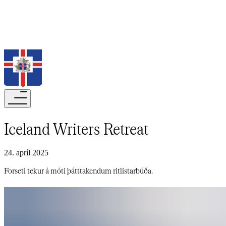
Leita
Iceland Writers Retreat​​​​‌ ‍ ​‍​‍‌‍ ‌ ​‍‌‍‍‌‌‍‌ ‌‍‍‌‌‍ ‍​‍​‍​ ‍‍​‍​‍‌ ​ ‌‍​‌‌‍ ‍‌‍‍‌‌ ‌​‌ ‍‌​‍ ‍‌‍‍‌‌‍ ​‍​‍​‍ ​​‍​‍‌‍‍​‌ ​‍‌‍‌‌‌‍‌‍​‍​‍​ ‍‍​‍​‍‌‍‍​‌ ‌​‌ ‌​‌ ​​‌ ​ ​‍ ​‍ ‌‍‌‍‌‍ ‌ ​‍‌ ​ ‌‍‌‌‌ ‌​‌‍‍‌​‍ ‌‌‍‍‌‌ ​ ‌‍ ​‌‍​‌‌‍ ‍‌‍‌​‌ ​ ​‍ ‍‌ ‌‍‌‍‌‌‌ ​‍‌‍​ ‌‍‌‌‌‍ ​​‍ ‍‌‍​‌‌ ​​‌ ​​​‍ ‌ ​ ‌ ‌​‌ ‌‌‌‍‌​‌‍‍‌‌‍ ​‍ ‌‍‍‌‌‍ ‍‌ ‌​‌‍‌‌‌‍ ‍‌ ‌​​‍ ‌‍‌‌‌‍‌​‌‍‍‌‌ ‌​​‍ ‌‍ ‌‌‍ ‌‍‌​‌‍‌‌​ ‌‌ ​​‌ ​‍‌‍‌‌‌ ​ ‌‍‌‌‌‍ ‍‌ ‌​‌‍​‌‌ ‌​‌‍‍‌‌‍ ‌‍ ‍​ ‍ ‌‍‍‌‌‍‌​​ ‌​ ‌​​ ​​‌‍‌ ‌​‌‍‌​‍‍‌​‍‌‌​‌​‌ ​ ‌‍​ ‌‍ ‍‌‍‌‍‌‌‍‌‌​‌‌‌​‌‍‌‌‌​‌​‍‍‌‌​‌‌‌‌‌‌​‍‌‌‍ ​‌‌​ ‌‍‍‌​ ‍ ‌ ‌​‌ ‍‌‌ ​​‌‍‌‌​ ‌‌‍ ‍‌‍‌‌‌ ‌ ‌ ​ ​ ‍ ‌ ​​‌‍​‌‌ ‌​‌‍‍​​ ‌‌ ‌​‌‍‍‌‌ ‌​‌‍ ​‌‍‌‌​ ‌‍​‍‌‍​‌‌ ​ ‌‍‌‌‌‌‌‌‌ ​‍‌‍ ​​ ‌‌‍‍​‌ ‌​‌ ‌​‌ ​​‌ ​ ​‍‌‌​ ​‍‌​‌‍​‍‌‌​ ​‍‌​‌‍‌‍‌‍‌‍ ‌ ​‍‌ ​ ‌‍‌‌‌ ‌​‌‍‍‌​‍ ‌‌‍‍‌‌ ​ ‌‍ ​‌‍​‌‌‍ ‍‌‍‌​‌ ​ ​‍ ‍‌ ‌‍‌‍‌‌‌ ​‍‌‍​ ‌‍‌‌‌‍ ​​‍ ‍‌‍​‌‌ ​​‌ ​​​‍‌‌​ ​‍‌​‌‍‌ ​ ‌ ‌​‌ ‌‌‌‍‌​‌‍‍‌‌‍ ​‍‌‍‌‍‍‌‌‍‌​​ ‌​ ‌​​ ​​‌‍‌ ‌​‌‍‌​‍‍‌​‍‌‌​‌​‌ ​ ‌‍​ ‌‍ ‍‌‍‌‍‌‌‍‌‌​‌‌‌​‌‍‌‌‌​‌​‍‍‌‌​‌‌‌‌‌‌​‍‌‌‍ ​‌‌​ ‌‍‍‌​‍‌‍‌ ‌​‌ ‍‌‌ ​​‌‍‌‌​ ‌‌‍ ‍‌‍‌‌‌ ‌ ‌ ​ ​‍‌‍‌ ​​‌‍​‌‌ ‌​‌‍‍​​ ‌‌ ‌​‌‍‍‌‌ ‌​‌‍ ​‌‍‌‌​‍‌‍‌ ​​‌‍‌‌‌ ​‍‌ ​ ‌ ​​‌‍‌‌‌‍​ ‌ ‌​‌‍‍‌‌ ‌‍‌‍‌‌​ ‌‌ ​​‌ ‌‌‌‍​‍‌‍ ​‌‍‍‌‌ ​ ‌‍‍​‌‍‌‌‌‍‌​​‍​‍‌ ‌
24. apríl 2025
Forseti tekur á móti þátttakendum ritlistarbúða.​​​​‌ ‍ ​‍​‍‌‍ ‌ ​‍‌‍‍‌‌‍‌ ‌‍‍‌‌‍ ‍​‍​‍​ ‍‍​‍​‍‌ ​ ‌‍​‌‌‍ ‍‌‍‍‌‌ ‌​‌ ‍‌​‍ ‍‌‍‍‌‌‍ ​‍​‍​‍ ​​‍​‍‌‍‍​‌ ​‍‌‍‌‌‌‍‌‍​‍​‍​ ‍‍​‍​‍‌‍‍​‌ ‌​‌ ‌​‌ ​​‌ ​ ​‍ ​‍ ‌‍‌‍‌‍ ‌ ​‍‌ ​ ‌‍‌‌‌ ‌​‌‍‍‌​‍ ‌‌‍‍‌‌ ​ ‌‍ ​‌‍​‌‌‍ ‍‌‍‌​‌ ​ ​‍ ‍‌ ‌‍‌‍‌‌‌ ​‍‌‍​ ‌‍‌‌‌‍ ​​‍ ‍‌‍​‌‌ ​​‌ ​​​‍ ‌ ​ ‌ ‌​‌ ‌‌‌‍‌​‌‍‍‌‌‍ ​‍ ‌‍‍‌‌‍ ‍‌ ‌​‌‍‌‌‌‍ ‍‌ ‌​​‍ ‌‍‌‌‌‍‌​‌‍‍‌‌ ‌​​‍ ‌‍ ‌‌‍ ‌‍‌​‌‍‌‌​ ‌‌ ​​‌ ​‍‌‍‌‌‌ ​ ‌‍‌‌‌‍ ‍‌ ‌​‌‍​‌‌ ‌​‌‍‍‌‌‍ ‌‍ ‍​ ‍ ‌‍‍‌‌‍‌​​ ‌​ ‌​​ ​​‌‍‌ ‌​‌‍‌​‍‍‌​‍‌‌​‌​‌ ​ ‌‍​ ‌‍ ‍‌‍‌‍‌‌‍‌‌​‌‌‌​‌‍‌‌‌​‌​‍‍‌‌​‌‌‌‌‌‌​‍‌‌‍ ​‌‌​ ‌‍‍‌​ ‍ ‌ ‌​‌ ‍‌‌ ​​‌‍‌‌​ ‌‌‍ ‍‌‍‌‌‌ ‌ ‌ ​ ​ ‍ ‌ ​​‌‍​‌‌ ‌​‌‍‍​​ ‌‌‍‌​‌‍‌‌‌ ​ ‌‍​ ‌ ​‍‌‍‍‌‌ ​​‌ ‌​‌‍‍‌‌‍ ‌‍ ‍​ ‌‍​‍‌‍​‌‌ ​ ‌‍‌‌‌‌‌‌‌ ​‍‌‍ ​​ ‌‌‍‍​‌ ‌​‌ ‌​‌ ​​‌ ​ ​‍‌‌​ ​‍‌​‌‍​‍‌‌​ ​‍‌​‌‍‌‍‌‍‌‍ ‌ ​‍‌ ​ ‌‍‌‌‌ ‌​‌‍‍‌​‍ ‌‌‍‍‌‌ ​ ‌‍ ​‌‍​‌‌‍ ‍‌‍‌​‌ ​ ​‍ ‍‌ ‌‍‌‍‌‌‌ ​‍‌‍​ ‌‍‌‌‌‍ ​​‍ ‍‌‍​‌‌ ​​‌ ​​​‍‌‌​ ​‍‌​‌‍‌ ​ ‌ ‌​‌ ‌‌‌‍‌​‌‍‍‌‌‍ ​‍‌‍‌‍‍‌‌‍‌​​ ‌​ ‌​​ ​​‌‍‌ ‌​‌‍‌​‍‍‌​‍‌‌​‌​‌ ​ ‌‍​ ‌‍ ‍‌‍‌‍‌‌‍‌‌​‌‌‌​‌‍‌‌‌​‌​‍‍‌‌​‌‌‌‌‌‌​‍‌‌‍ ​‌‌​ ‌‍‍‌​‍‌‍‌ ‌​‌ ‍‌‌ ​​‌‍‌‌​ ‌‌‍ ‍‌‍‌‌‌ ‌ ‌ ​ ​‍‌‍‌ ​​‌‍​‌‌ ‌​‌‍‍​​ ‌‌‍‌​‌‍‌‌‌ ​ ‌‍​ ‌ ​‍‌‍‍‌‌ ​​‌ ‌​‌‍‍‌‌‍ ‌‍ ‍​‍‌‍‌ ​​‌‍‌‌‌ ​‍‌ ​ ‌ ​​‌‍‌‌‌‍​ ‌ ‌​‌‍‍‌‌ ‌‍‌‍‌‌​ ‌‌ ​​‌ ‌‌‌‍​‍‌‍ ​‌‍‍‌‌ ​ ‌‍‍​‌‍‌‌‌‍‌​​‍​‍‌ ‌