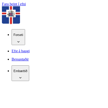
Fara beint í efni
Forseti
Efst á baugi
Bessastaðir
Embættið
IS
EN