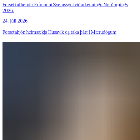
Forseti afhendir Frímanni Sveinssyni viðurkenningu Norðurþings
2026.
24. júlí 2026
Forsetahjón heimsækja Húsavík og taka þátt í Mærudögum