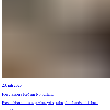
23. júlí 2026
Forsetahjón á ferð um Norðurland
Forsetahjón heimsækja Akureyri og taka þátt í Landsmóti skáta.