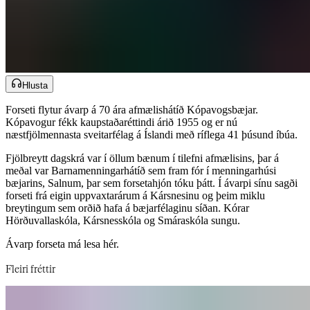
Hlusta
Forseti flytur ávarp á 70 ára afmælishátíð Kópavogsbæjar.
Kópavogur fékk kaupstaðaréttindi árið 1955 og er nú
næstfjölmennasta sveitarfélag á Íslandi með ríflega 41 þúsund íbúa.​​​​‌ ‍ ​‍​‍‌‍ ‌ ​‍‌‍‍‌‌‍‌ ‌‍‍‌‌‍ ‍​‍​‍​ ‍‍​‍​‍‌ ​ ‌‍​‌‌‍ ‍‌‍‍‌‌ ‌​‌ ‍‌​‍ ‍‌‍‍‌‌‍ ​‍​‍​‍ ​​‍​‍‌‍‍​‌ ​‍‌‍‌‌‌‍‌‍​‍​‍​ ‍‍​‍​‍‌‍‍​‌ ‌​‌ ‌​‌ ​​‌ ​ ​‍ ​‍ ‌‍‌‍‌‍ ‌ ​‍‌ ​ ‌‍‌‌‌ ‌​‌‍‍‌​‍ ‌‌‍‍‌‌ ​ ‌‍ ​‌‍​‌‌‍ ‍‌‍‌​‌ ​ ​‍ ‍‌ ‌‍‌‍‌‌‌ ​‍‌‍​ ‌‍‌‌‌‍ ​​‍ ‍‌‍​‌‌ ​​‌ ​​​‍ ‌ ​ ‌ ‌​‌ ‌‌‌‍‌​‌‍‍‌‌‍ ​‍ ‌‍‍‌‌‍ ‍‌ ‌​‌‍‌‌‌‍ ‍‌ ‌​​‍ ‌‍‌‌‌‍‌​‌‍‍‌‌ ‌​​‍ ‌‍ ‌‌‍ ‌‍‌​‌‍‌‌​ ‌‌ ​​‌ ​‍‌‍‌‌‌ ​ ‌‍‌‌‌‍ ‍‌ ‌​‌‍​‌‌ ‌​‌‍‍‌‌‍ ‌‍ ‍​ ‍ ‌‍‍‌‌‍‌​​ ‌‌ ‌​‌​ ​‌ ​‌‌​ ‌‌​ ​ ‌ ‌‍ ‌‍‍‌‌‍ ​‌‌‍‌‌ ‍‌‌ ‍‍‌‍‌​‌ ‍‌‌‌​ ‌ ‌ ​ ‌‌‌‍‍‌‌‌‍​‌‌​‌‌​ ‍‌​ ​​ ‍ ‌ ‌​‌ ‍‌‌ ​​‌‍‌‌​ ‌‌‍ ‍‌‍‌‌‌ ‌ ‌ ​ ​ ‍ ‌ ​​‌‍​‌‌ ‌​‌‍‍​​ ‌‌ ​​‌‍​‌‌‍‌ ‌‍‌‌‌​​‍‌ ‌‌‌‍‍‌‌‍ ​‌‍‌​‌‍‌‌‌ ​‍​‍‌‌​ ‌‌‌​​‍‌‌ ‌‍‍ ‌‍‌‌‌ ‍‌​‍‌‌​ ​ ‌​‌​​‍‌‌​ ​ ‌​‌​​‍‌‌​ ​‍​ ​‍‌ ​‍‌‍‍‌‌‍​ ‌‍‍​‌ ‌​‌‍‌‌‌ ‍​‌ ‌​​‍ ‌​ ‌ ‌‍‌‍​ ‌‌‌ ‍‍‌‍‍ ‌ ​​‌ ‍​‌‍‌ ‌‍‌‌​‍‌‌​ ​‍​ ​‍​‍‌‌​ ‌‌‌​‌​​‍ ‍‌‍​ ‌‍ ‌‍ ‍‌ ‌​‌‍‌‌‌‍ ‍‌ ‌​​‍‌‌​ ‌‌‌​​‍‌‌ ‌‍‍ ‌‍‌‌‌ ‍‌​‍‌‌​ ​ ‌​‌​​‍‌‌​ ​ ‌​‌​​‍‌‌​ ​‍​ ​‍​ ‌‌​ ‌​‌‍‌‍​ ‌‌​ ‍​‌‍‌‌​ ‌‌​ ​​‌‍‌​​ ‌​‌‍​‍‌‍​‍​‍‌‌​ ​‍​ ​‍​‍‌‌​ ‌‌‌​‌​​‍ ‍‌‍​ ‌‍‍​‌‍‍‌‌‍ ​‌‍‌​‌ ​‍‌‍‌‌‌‍ ‍​‍‌‌​ ‌‌‌​​‍‌‌ ‌‍‍ ‌‍‌‌‌ ‍‌​‍‌‌​ ​ ‌​‌​​‍‌‌​ ​ ‌​‌​​‍‌‌​ ​‍​ ​‍​ ‌​‌‍​‌​ ​​​ ‌​​ ‌​‌‍​‍​ ​‌‌‍​‍‌‍​‍​ ‌‍‌‍​‍​ ​​​‍‌‌​ ​‍​ ​‍​‍‌‌​ ‌‌‌​‌​​‍ ‍‌ ‌​‌‍‌‌‌ ‍​‌ ‌​​ ‌‍​‍‌‍​‌‌ ​ ‌‍‌‌‌‌‌‌‌ ​‍‌‍ ​​ ‌‌‍‍​‌ ‌​‌ ‌​‌ ​​‌ ​ ​‍‌‌​ ​‍‌​‌‍​‍‌‌​ ​‍‌​‌‍‌‍‌‍‌‍ ‌ ​‍‌ ​ ‌‍‌‌‌ ‌​‌‍‍‌​‍ ‌‌‍‍‌‌ ​ ‌‍ ​‌‍​‌‌‍ ‍‌‍‌​‌ ​ ​‍ ‍‌ ‌‍‌‍‌‌‌ ​‍‌‍​ ‌‍‌‌‌‍ ​​‍ ‍‌‍​‌‌ ​​‌ ​​​‍‌‌​ ​‍‌​‌‍‌ ​ ‌ ‌​‌ ‌‌‌‍‌​‌‍‍‌‌‍ ​‍‌‍‌‍‍‌‌‍‌​​ ‌‌ ‌​‌​ ​‌ ​‌‌​ ‌‌​ ​ ‌ ‌‍ ‌‍‍‌‌‍ ​‌‌‍‌‌ ‍‌‌ ‍‍‌‍‌​‌ ‍‌‌‌​ ‌ ‌ ​ ‌‌‌‍‍‌‌‌‍​‌‌​‌‌​ ‍‌​ ​​‍‌‍‌ ‌​‌ ‍‌‌ ​​‌‍‌‌​ ‌‌‍ ‍‌‍‌‌‌ ‌ ‌ ​ ​‍‌‍‌ ​​‌‍​‌‌ ‌​‌‍‍​​ ‌‌ ​​‌‍​‌‌‍‌ ‌‍‌‌‌​​‍‌ ‌‌‌‍‍‌‌‍ ​‌‍‌​‌‍‌‌‌ ​‍​‍‌‌​ ‌‌‌​​‍‌‌ ‌‍‍ ‌‍‌‌‌ ‍‌​‍‌‌​ ​ ‌​‌​​‍‌‌​ ​ ‌​‌​​‍‌‌​ ​‍​ ​‍‌ ​‍‌‍‍‌‌‍​ ‌‍‍​‌ ‌​‌‍‌‌‌ ‍​‌ ‌​​‍ ‌​ ‌ ‌‍‌‍​ ‌‌‌ ‍‍‌‍‍ ‌ ​​‌ ‍​‌‍‌ ‌‍‌‌​‍‌‌​ ​‍​ ​‍​‍‌‌​ ‌‌‌​‌​​‍ ‍‌‍​ ‌‍ ‌‍ ‍‌ ‌​‌‍‌‌‌‍ ‍‌ ‌​​‍‌‌​ ‌‌‌​​‍‌‌ ‌‍‍ ‌‍‌‌‌ ‍‌​‍‌‌​ ​ ‌​‌​​‍‌‌​ ​ ‌​‌​​‍‌‌​ ​‍​ ​‍​ ‌‌​ ‌​‌‍‌‍​ ‌‌​ ‍​‌‍‌‌​ ‌‌​ ​​‌‍‌​​ ‌​‌‍​‍‌‍​‍​‍‌‌​ ​‍​ ​‍​‍‌‌​ ‌‌‌​‌​​‍ ‍‌‍​ ‌‍‍​‌‍‍‌‌‍ ​‌‍‌​‌ ​‍‌‍‌‌‌‍ ‍​‍‌‌​ ‌‌‌​​‍‌‌ ‌‍‍ ‌‍‌‌‌ ‍‌​‍‌‌​ ​ ‌​‌​​‍‌‌​ ​ ‌​‌​​‍‌‌​ ​‍​ ​‍​ ‌​‌‍​‌​ ​​​ ‌​​ ‌​‌‍​‍​ ​‌‌‍​‍‌‍​‍​ ‌‍‌‍​‍​ ​​​‍‌‌​ ​‍​ ​‍​‍‌‌​ ‌‌‌​‌​​‍ ‍‌ ‌​‌‍‌‌‌ ‍​‌ ‌​​‍‌‍‌ ​​‌‍‌‌‌ ​‍‌ ​ ‌ ​​‌‍‌‌‌‍​ ‌ ‌​‌‍‍‌‌ ‌‍‌‍‌‌​ ‌‌ ​​‌ ‌‌‌‍​‍‌‍ ​‌‍‍‌‌ ​ ‌‍‍​‌‍‌‌‌‍‌​​‍​‍‌ ‌
Fjölbreytt dagskrá var í öllum bænum í tilefni afmælisins, þar á
meðal var Barnamenningarhátíð sem fram fór í menningarhúsi
bæjarins, Salnum, þar sem forsetahjón tóku þátt. Í ávarpi sínu sagði
forseti frá eigin uppvaxtarárum á Kársnesinu og þeim miklu
breytingum sem orðið hafa á bæjarfélaginu síðan. Kórar
Hörðuvallaskóla, Kársnesskóla og Smáraskóla sungu.​​​​‌ ‍ ​‍​‍‌‍ ‌ ​‍‌‍‍‌‌‍‌ ‌‍‍‌‌‍ ‍​‍​‍​ ‍‍​‍​‍‌ ​ ‌‍​‌‌‍ ‍‌‍‍‌‌ ‌​‌ ‍‌​‍ ‍‌‍‍‌‌‍ ​‍​‍​‍ ​​‍​‍‌‍‍​‌ ​‍‌‍‌‌‌‍‌‍​‍​‍​ ‍‍​‍​‍‌‍‍​‌ ‌​‌ ‌​‌ ​​‌ ​ ​‍ ​‍ ‌‍‌‍‌‍ ‌ ​‍‌ ​ ‌‍‌‌‌ ‌​‌‍‍‌​‍ ‌‌‍‍‌‌ ​ ‌‍ ​‌‍​‌‌‍ ‍‌‍‌​‌ ​ ​‍ ‍‌ ‌‍‌‍‌‌‌ ​‍‌‍​ ‌‍‌‌‌‍ ​​‍ ‍‌‍​‌‌ ​​‌ ​​​‍ ‌ ​ ‌ ‌​‌ ‌‌‌‍‌​‌‍‍‌‌‍ ​‍ ‌‍‍‌‌‍ ‍‌ ‌​‌‍‌‌‌‍ ‍‌ ‌​​‍ ‌‍‌‌‌‍‌​‌‍‍‌‌ ‌​​‍ ‌‍ ‌‌‍ ‌‍‌​‌‍‌‌​ ‌‌ ​​‌ ​‍‌‍‌‌‌ ​ ‌‍‌‌‌‍ ‍‌ ‌​‌‍​‌‌ ‌​‌‍‍‌‌‍ ‌‍ ‍​ ‍ ‌‍‍‌‌‍‌​​ ‌‌ ‌​‌​ ​‌ ​‌‌​ ‌‌​ ​ ‌ ‌‍ ‌‍‍‌‌‍ ​‌‌‍‌‌ ‍‌‌ ‍‍‌‍‌​‌ ‍‌‌‌​ ‌ ‌ ​ ‌‌‌‍‍‌‌‌‍​‌‌​‌‌​ ‍‌​ ​​ ‍ ‌ ‌​‌ ‍‌‌ ​​‌‍‌‌​ ‌‌‍ ‍‌‍‌‌‌ ‌ ‌ ​ ​ ‍ ‌ ​​‌‍​‌‌ ‌​‌‍‍​​ ‌‌ ​​‌‍​‌‌‍‌ ‌‍‌‌‌​​‍‌ ‌‌‌‍‍‌‌‍ ​‌‍‌​‌‍‌‌‌ ​‍​‍‌‌​ ‌‌‌​​‍‌‌ ‌‍‍ ‌‍‌‌‌ ‍‌​‍‌‌​ ​ ‌​‌​​‍‌‌​ ​ ‌​‌​​‍‌‌​ ​‍​ ​‍‌ ​‍‌‍‍‌‌‍​ ‌‍‍​‌ ‌​‌‍‌‌‌ ‍​‌ ‌​​‍ ‌​ ‌ ‌‍‌‍​ ‌‌‌ ‍‍‌‍‍ ‌ ​​‌ ‍​‌‍‌ ‌‍‌‌​‍‌‌​ ​‍​ ​‍​‍‌‌​ ‌‌‌​‌​​‍ ‍‌‍​ ‌‍ ‌‍ ‍‌ ‌​‌‍‌‌‌‍ ‍‌ ‌​​‍‌‌​ ‌‌‌​​‍‌‌ ‌‍‍ ‌‍‌‌‌ ‍‌​‍‌‌​ ​ ‌​‌​​‍‌‌​ ​ ‌​‌​​‍‌‌​ ​‍​ ​‍​ ​‌​ ‍​‌‍​‌​ ​ ​ ‌​​ ​‍‌‍‌​​ ​ ​ ‍‌​ ​​​ ​‌‌‍​‌​‍‌‌​ ​‍​ ​‍​‍‌‌​ ‌‌‌​‌​​‍ ‍‌‍​ ‌‍‍​‌‍‍‌‌‍ ​‌‍‌​‌ ​‍‌‍‌‌‌‍ ‍​‍‌‌​ ‌‌‌​​‍‌‌ ‌‍‍ ‌‍‌‌‌ ‍‌​‍‌‌​ ​ ‌​‌​​‍‌‌​ ​ ‌​‌​​‍‌‌​ ​‍​ ​‍‌‍‌‌​ ‌​​ ‌‍​ ​​​ ​ ​ ‌‍​ ‍​​ ‌ ‌‍​‍​ ‌​​ ​‍​ ‍‌​‍‌‌​ ​‍​ ​‍​‍‌‌​ ‌‌‌​‌​​‍ ‍‌ ‌​‌‍‌‌‌ ‍​‌ ‌​​ ‌‍​‍‌‍​‌‌ ​ ‌‍‌‌‌‌‌‌‌ ​‍‌‍ ​​ ‌‌‍‍​‌ ‌​‌ ‌​‌ ​​‌ ​ ​‍‌‌​ ​‍‌​‌‍​‍‌‌​ ​‍‌​‌‍‌‍‌‍‌‍ ‌ ​‍‌ ​ ‌‍‌‌‌ ‌​‌‍‍‌​‍ ‌‌‍‍‌‌ ​ ‌‍ ​‌‍​‌‌‍ ‍‌‍‌​‌ ​ ​‍ ‍‌ ‌‍‌‍‌‌‌ ​‍‌‍​ ‌‍‌‌‌‍ ​​‍ ‍‌‍​‌‌ ​​‌ ​​​‍‌‌​ ​‍‌​‌‍‌ ​ ‌ ‌​‌ ‌‌‌‍‌​‌‍‍‌‌‍ ​‍‌‍‌‍‍‌‌‍‌​​ ‌‌ ‌​‌​ ​‌ ​‌‌​ ‌‌​ ​ ‌ ‌‍ ‌‍‍‌‌‍ ​‌‌‍‌‌ ‍‌‌ ‍‍‌‍‌​‌ ‍‌‌‌​ ‌ ‌ ​ ‌‌‌‍‍‌‌‌‍​‌‌​‌‌​ ‍‌​ ​​‍‌‍‌ ‌​‌ ‍‌‌ ​​‌‍‌‌​ ‌‌‍ ‍‌‍‌‌‌ ‌ ‌ ​ ​‍‌‍‌ ​​‌‍​‌‌ ‌​‌‍‍​​ ‌‌ ​​‌‍​‌‌‍‌ ‌‍‌‌‌​​‍‌ ‌‌‌‍‍‌‌‍ ​‌‍‌​‌‍‌‌‌ ​‍​‍‌‌​ ‌‌‌​​‍‌‌ ‌‍‍ ‌‍‌‌‌ ‍‌​‍‌‌​ ​ ‌​‌​​‍‌‌​ ​ ‌​‌​​‍‌‌​ ​‍​ ​‍‌ ​‍‌‍‍‌‌‍​ ‌‍‍​‌ ‌​‌‍‌‌‌ ‍​‌ ‌​​‍ ‌​ ‌ ‌‍‌‍​ ‌‌‌ ‍‍‌‍‍ ‌ ​​‌ ‍​‌‍‌ ‌‍‌‌​‍‌‌​ ​‍​ ​‍​‍‌‌​ ‌‌‌​‌​​‍ ‍‌‍​ ‌‍ ‌‍ ‍‌ ‌​‌‍‌‌‌‍ ‍‌ ‌​​‍‌‌​ ‌‌‌​​‍‌‌ ‌‍‍ ‌‍‌‌‌ ‍‌​‍‌‌​ ​ ‌​‌​​‍‌‌​ ​ ‌​‌​​‍‌‌​ ​‍​ ​‍​ ​‌​ ‍​‌‍​‌​ ​ ​ ‌​​ ​‍‌‍‌​​ ​ ​ ‍‌​ ​​​ ​‌‌‍​‌​‍‌‌​ ​‍​ ​‍​‍‌‌​ ‌‌‌​‌​​‍ ‍‌‍​ ‌‍‍​‌‍‍‌‌‍ ​‌‍‌​‌ ​‍‌‍‌‌‌‍ ‍​‍‌‌​ ‌‌‌​​‍‌‌ ‌‍‍ ‌‍‌‌‌ ‍‌​‍‌‌​ ​ ‌​‌​​‍‌‌​ ​ ‌​‌​​‍‌‌​ ​‍​ ​‍‌‍‌‌​ ‌​​ ‌‍​ ​​​ ​ ​ ‌‍​ ‍​​ ‌ ‌‍​‍​ ‌​​ ​‍​ ‍‌​‍‌‌​ ​‍​ ​‍​‍‌‌​ ‌‌‌​‌​​‍ ‍‌ ‌​‌‍‌‌‌ ‍​‌ ‌​​‍‌‍‌ ​​‌‍‌‌‌ ​‍‌ ​ ‌ ​​‌‍‌‌‌‍​ ‌ ‌​‌‍‍‌‌ ‌‍‌‍‌‌​ ‌‌ ​​‌ ‌‌‌‍​‍‌‍ ​‌‍‍‌‌ ​ ‌‍‍​‌‍‌‌‌‍‌​​‍​‍‌ ‌
Ávarp forseta má lesa hér.​​​​‌ ‍ ​‍​‍‌‍ ‌ ​‍‌‍‍‌‌‍‌ ‌‍‍‌‌‍ ‍​‍​‍​ ‍‍​‍​‍‌ ​ ‌‍​‌‌‍ ‍‌‍‍‌‌ ‌​‌ ‍‌​‍ ‍‌‍‍‌‌‍ ​‍​‍​‍ ​​‍​‍‌‍‍​‌ ​‍‌‍‌‌‌‍‌‍​‍​‍​ ‍‍​‍​‍‌‍‍​‌ ‌​‌ ‌​‌ ​​‌ ​ ​‍ ​‍ ‌‍‌‍‌‍ ‌ ​‍‌ ​ ‌‍‌‌‌ ‌​‌‍‍‌​‍ ‌‌‍‍‌‌ ​ ‌‍ ​‌‍​‌‌‍ ‍‌‍‌​‌ ​ ​‍ ‍‌ ‌‍‌‍‌‌‌ ​‍‌‍​ ‌‍‌‌‌‍ ​​‍ ‍‌‍​‌‌ ​​‌ ​​​‍ ‌ ​ ‌ ‌​‌ ‌‌‌‍‌​‌‍‍‌‌‍ ​‍ ‌‍‍‌‌‍ ‍‌ ‌​‌‍‌‌‌‍ ‍‌ ‌​​‍ ‌‍‌‌‌‍‌​‌‍‍‌‌ ‌​​‍ ‌‍ ‌‌‍ ‌‍‌​‌‍‌‌​ ‌‌ ​​‌ ​‍‌‍‌‌‌ ​ ‌‍‌‌‌‍ ‍‌ ‌​‌‍​‌‌ ‌​‌‍‍‌‌‍ ‌‍ ‍​ ‍ ‌‍‍‌‌‍‌​​ ‌‌ ‌​‌​ ​‌ ​‌‌​ ‌‌​ ​ ‌ ‌‍ ‌‍‍‌‌‍ ​‌‌‍‌‌ ‍‌‌ ‍‍‌‍‌​‌ ‍‌‌‌​ ‌ ‌ ​ ‌‌‌‍‍‌‌‌‍​‌‌​‌‌​ ‍‌​ ​​ ‍ ‌ ‌​‌ ‍‌‌ ​​‌‍‌‌​ ‌‌‍ ‍‌‍‌‌‌ ‌ ‌ ​ ​ ‍ ‌ ​​‌‍​‌‌ ‌​‌‍‍​​ ‌‌ ​​‌‍​‌‌‍‌ ‌‍‌‌‌​​‍‌ ‌‌‌‍‍‌‌‍ ​‌‍‌​‌‍‌‌‌ ​‍​‍‌‌​ ‌‌‌​​‍‌‌ ‌‍‍ ‌‍‌‌‌ ‍‌​‍‌‌​ ​ ‌​‌​​‍‌‌​ ​ ‌​‌​​‍‌‌​ ​‍​ ​‍‌ ​‍‌‍‍‌‌‍​ ‌‍‍​‌ ‌​‌‍‌‌‌ ‍​‌ ‌​​‍ ‌​ ‌ ‌‍‌‍​ ‌‌‌ ‍‍‌‍‍ ‌ ​​‌ ‍​‌‍‌ ‌‍‌‌​‍‌‌​ ​‍​ ​‍​‍‌‌​ ‌‌‌​‌​​‍ ‍‌‍​ ‌‍ ‌‍ ‍‌ ‌​‌‍‌‌‌‍ ‍‌ ‌​​‍‌‌​ ‌‌‌​​‍‌‌ ‌‍‍ ‌‍‌‌‌ ‍‌​‍‌‌​ ​ ‌​‌​​‍‌‌​ ​ ‌​‌​​‍‌‌​ ​‍​ ​‍‌‍​‌‌‍​‍​ ‍​‌‍‌​​ ‌​‌‍​‍​ ‍‌​ ‍‌​ ‌‍‌‍‌‍​ ‌‌​ ​ ​‍‌‌​ ​‍​ ​‍​‍‌‌​ ‌‌‌​‌​​‍ ‍‌‍​ ‌‍‍​‌‍‍‌‌‍ ​‌‍‌​‌ ​‍‌‍‌‌‌‍ ‍​‍‌‌​ ‌‌‌​​‍‌‌ ‌‍‍ ‌‍‌‌‌ ‍‌​‍‌‌​ ​ ‌​‌​​‍‌‌​ ​ ‌​‌​​‍‌‌​ ​‍​ ​‍​ ‌ ‌‍​ ​ ‌‍​ ‌ ‌‍‌‍​ ​‌​ ​‌​ ​ ‌‍​‌​ ​‌​ ​‌‌‍‌‍​‍‌‌​ ​‍​ ​‍​‍‌‌​ ‌‌‌​‌​​‍ ‍‌ ‌​‌‍‌‌‌ ‍​‌ ‌​​ ‌‍​‍‌‍​‌‌ ​ ‌‍‌‌‌‌‌‌‌ ​‍‌‍ ​​ ‌‌‍‍​‌ ‌​‌ ‌​‌ ​​‌ ​ ​‍‌‌​ ​‍‌​‌‍​‍‌‌​ ​‍‌​‌‍‌‍‌‍‌‍ ‌ ​‍‌ ​ ‌‍‌‌‌ ‌​‌‍‍‌​‍ ‌‌‍‍‌‌ ​ ‌‍ ​‌‍​‌‌‍ ‍‌‍‌​‌ ​ ​‍ ‍‌ ‌‍‌‍‌‌‌ ​‍‌‍​ ‌‍‌‌‌‍ ​​‍ ‍‌‍​‌‌ ​​‌ ​​​‍‌‌​ ​‍‌​‌‍‌ ​ ‌ ‌​‌ ‌‌‌‍‌​‌‍‍‌‌‍ ​‍‌‍‌‍‍‌‌‍‌​​ ‌‌ ‌​‌​ ​‌ ​‌‌​ ‌‌​ ​ ‌ ‌‍ ‌‍‍‌‌‍ ​‌‌‍‌‌ ‍‌‌ ‍‍‌‍‌​‌ ‍‌‌‌​ ‌ ‌ ​ ‌‌‌‍‍‌‌‌‍​‌‌​‌‌​ ‍‌​ ​​‍‌‍‌ ‌​‌ ‍‌‌ ​​‌‍‌‌​ ‌‌‍ ‍‌‍‌‌‌ ‌ ‌ ​ ​‍‌‍‌ ​​‌‍​‌‌ ‌​‌‍‍​​ ‌‌ ​​‌‍​‌‌‍‌ ‌‍‌‌‌​​‍‌ ‌‌‌‍‍‌‌‍ ​‌‍‌​‌‍‌‌‌ ​‍​‍‌‌​ ‌‌‌​​‍‌‌ ‌‍‍ ‌‍‌‌‌ ‍‌​‍‌‌​ ​ ‌​‌​​‍‌‌​ ​ ‌​‌​​‍‌‌​ ​‍​ ​‍‌ ​‍‌‍‍‌‌‍​ ‌‍‍​‌ ‌​‌‍‌‌‌ ‍​‌ ‌​​‍ ‌​ ‌ ‌‍‌‍​ ‌‌‌ ‍‍‌‍‍ ‌ ​​‌ ‍​‌‍‌ ‌‍‌‌​‍‌‌​ ​‍​ ​‍​‍‌‌​ ‌‌‌​‌​​‍ ‍‌‍​ ‌‍ ‌‍ ‍‌ ‌​‌‍‌‌‌‍ ‍‌ ‌​​‍‌‌​ ‌‌‌​​‍‌‌ ‌‍‍ ‌‍‌‌‌ ‍‌​‍‌‌​ ​ ‌​‌​​‍‌‌​ ​ ‌​‌​​‍‌‌​ ​‍​ ​‍‌‍​‌‌‍​‍​ ‍​‌‍‌​​ ‌​‌‍​‍​ ‍‌​ ‍‌​ ‌‍‌‍‌‍​ ‌‌​ ​ ​‍‌‌​ ​‍​ ​‍​‍‌‌​ ‌‌‌​‌​​‍ ‍‌‍​ ‌‍‍​‌‍‍‌‌‍ ​‌‍‌​‌ ​‍‌‍‌‌‌‍ ‍​‍‌‌​ ‌‌‌​​‍‌‌ ‌‍‍ ‌‍‌‌‌ ‍‌​‍‌‌​ ​ ‌​‌​​‍‌‌​ ​ ‌​‌​​‍‌‌​ ​‍​ ​‍​ ‌ ‌‍​ ​ ‌‍​ ‌ ‌‍‌‍​ ​‌​ ​‌​ ​ ‌‍​‌​ ​‌​ ​‌‌‍‌‍​‍‌‌​ ​‍​ ​‍​‍‌‌​ ‌‌‌​‌​​‍ ‍‌ ‌​‌‍‌‌‌ ‍​‌ ‌​​‍‌‍‌ ​​‌‍‌‌‌ ​‍‌ ​ ‌ ​​‌‍‌‌‌‍​ ‌ ‌​‌‍‍‌‌ ‌‍‌‍‌‌​ ‌‌ ​​‌ ‌‌‌‍​‍‌‍ ​‌‍‍‌‌ ​ ‌‍‍​‌‍‌‌‌‍‌​​‍​‍‌ ‌
Fleiri fréttir