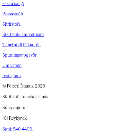
Efst á baugi
Bessastaðir
Skrifstofa
Starfsfólk embættisins
Tilnefnt til fálkaorðu
Spurningar og svör
Um vefinn
Instagram
© Forseti Íslands, 2026
Skrifstofa forseta Íslands
Sóleyjargötu 1
101 Reykjavík
Sími: 540 4400.