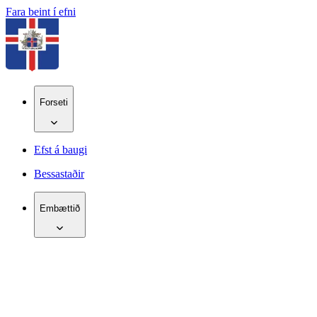
Fara beint í efni
Forseti
Efst á baugi
Bessastaðir
Embættið
IS
EN