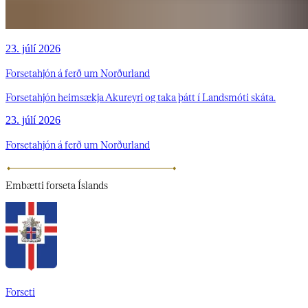
23. júlí 2026
Forsetahjón á ferð um Norðurland
Forsetahjón heimsækja Akureyri og taka þátt í Landsmóti skáta.
23. júlí 2026
Forsetahjón á ferð um Norðurland
Embætti
forseta Íslands
Forseti