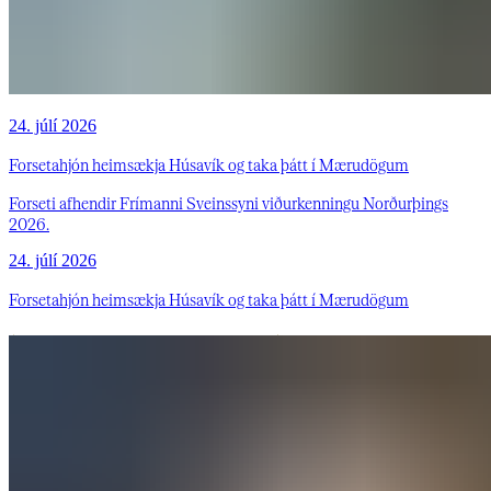
24. júlí 2026
Forsetahjón heimsækja Húsavík og taka þátt í Mærudögum
Forseti afhendir Frímanni Sveinssyni viðurkenningu Norðurþings
2026.
24. júlí 2026
Forsetahjón heimsækja Húsavík og taka þátt í Mærudögum