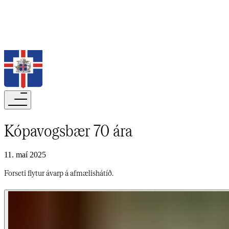
Leita
Kópavogsbær 70 ára​​​​‌ ‍ ​‍​‍‌‍ ‌ ​‍‌‍‍‌‌‍‌ ‌‍‍‌‌‍ ‍​‍​‍​ ‍‍​‍​‍‌ ​ ‌‍​‌‌‍ ‍‌‍‍‌‌ ‌​‌ ‍‌​‍ ‍‌‍‍‌‌‍ ​‍​‍​‍ ​​‍​‍‌‍‍​‌ ​‍‌‍‌‌‌‍‌‍​‍​‍​ ‍‍​‍​‍‌‍‍​‌ ‌​‌ ‌​‌ ​​‌ ​ ​‍ ​‍ ‌‍‌‍‌‍ ‌ ​‍‌ ​ ‌‍‌‌‌ ‌​‌‍‍‌​‍ ‌‌‍‍‌‌ ​ ‌‍ ​‌‍​‌‌‍ ‍‌‍‌​‌ ​ ​‍ ‍‌ ‌‍‌‍‌‌‌ ​‍‌‍​ ‌‍‌‌‌‍ ​​‍ ‍‌‍​‌‌ ​​‌ ​​​‍ ‌ ​ ‌ ‌​‌ ‌‌‌‍‌​‌‍‍‌‌‍ ​‍ ‌‍‍‌‌‍ ‍‌ ‌​‌‍‌‌‌‍ ‍‌ ‌​​‍ ‌‍‌‌‌‍‌​‌‍‍‌‌ ‌​​‍ ‌‍ ‌‌‍ ‌‍‌​‌‍‌‌​ ‌‌ ​​‌ ​‍‌‍‌‌‌ ​ ‌‍‌‌‌‍ ‍‌ ‌​‌‍​‌‌ ‌​‌‍‍‌‌‍ ‌‍ ‍​ ‍ ‌‍‍‌‌‍‌​​ ‌‌ ‌​‌​ ​‌ ​‌‌​ ‌‌​ ​ ‌ ‌‍ ‌‍‍‌‌‍ ​‌‌‍‌‌ ‍‌‌ ‍‍‌‍‌​‌ ‍‌‌‌​ ‌ ‌ ​ ‌‌‌‍‍‌‌‌‍​‌‌​‌‌​ ‍‌​ ​​ ‍ ‌ ‌​‌ ‍‌‌ ​​‌‍‌‌​ ‌‌‍ ‍‌‍‌‌‌ ‌ ‌ ​ ​ ‍ ‌ ​​‌‍​‌‌ ‌​‌‍‍​​ ‌‌ ‌​‌‍‍‌‌ ‌​‌‍ ​‌‍‌‌​ ‌‍​‍‌‍​‌‌ ​ ‌‍‌‌‌‌‌‌‌ ​‍‌‍ ​​ ‌‌‍‍​‌ ‌​‌ ‌​‌ ​​‌ ​ ​‍‌‌​ ​‍‌​‌‍​‍‌‌​ ​‍‌​‌‍‌‍‌‍‌‍ ‌ ​‍‌ ​ ‌‍‌‌‌ ‌​‌‍‍‌​‍ ‌‌‍‍‌‌ ​ ‌‍ ​‌‍​‌‌‍ ‍‌‍‌​‌ ​ ​‍ ‍‌ ‌‍‌‍‌‌‌ ​‍‌‍​ ‌‍‌‌‌‍ ​​‍ ‍‌‍​‌‌ ​​‌ ​​​‍‌‌​ ​‍‌​‌‍‌ ​ ‌ ‌​‌ ‌‌‌‍‌​‌‍‍‌‌‍ ​‍‌‍‌‍‍‌‌‍‌​​ ‌‌ ‌​‌​ ​‌ ​‌‌​ ‌‌​ ​ ‌ ‌‍ ‌‍‍‌‌‍ ​‌‌‍‌‌ ‍‌‌ ‍‍‌‍‌​‌ ‍‌‌‌​ ‌ ‌ ​ ‌‌‌‍‍‌‌‌‍​‌‌​‌‌​ ‍‌​ ​​‍‌‍‌ ‌​‌ ‍‌‌ ​​‌‍‌‌​ ‌‌‍ ‍‌‍‌‌‌ ‌ ‌ ​ ​‍‌‍‌ ​​‌‍​‌‌ ‌​‌‍‍​​ ‌‌ ‌​‌‍‍‌‌ ‌​‌‍ ​‌‍‌‌​‍‌‍‌ ​​‌‍‌‌‌ ​‍‌ ​ ‌ ​​‌‍‌‌‌‍​ ‌ ‌​‌‍‍‌‌ ‌‍‌‍‌‌​ ‌‌ ​​‌ ‌‌‌‍​‍‌‍ ​‌‍‍‌‌ ​ ‌‍‍​‌‍‌‌‌‍‌​​‍​‍‌ ‌
11. maí 2025
Forseti flytur ávarp á afmælishátíð.​​​​‌ ‍ ​‍​‍‌‍ ‌ ​‍‌‍‍‌‌‍‌ ‌‍‍‌‌‍ ‍​‍​‍​ ‍‍​‍​‍‌ ​ ‌‍​‌‌‍ ‍‌‍‍‌‌ ‌​‌ ‍‌​‍ ‍‌‍‍‌‌‍ ​‍​‍​‍ ​​‍​‍‌‍‍​‌ ​‍‌‍‌‌‌‍‌‍​‍​‍​ ‍‍​‍​‍‌‍‍​‌ ‌​‌ ‌​‌ ​​‌ ​ ​‍ ​‍ ‌‍‌‍‌‍ ‌ ​‍‌ ​ ‌‍‌‌‌ ‌​‌‍‍‌​‍ ‌‌‍‍‌‌ ​ ‌‍ ​‌‍​‌‌‍ ‍‌‍‌​‌ ​ ​‍ ‍‌ ‌‍‌‍‌‌‌ ​‍‌‍​ ‌‍‌‌‌‍ ​​‍ ‍‌‍​‌‌ ​​‌ ​​​‍ ‌ ​ ‌ ‌​‌ ‌‌‌‍‌​‌‍‍‌‌‍ ​‍ ‌‍‍‌‌‍ ‍‌ ‌​‌‍‌‌‌‍ ‍‌ ‌​​‍ ‌‍‌‌‌‍‌​‌‍‍‌‌ ‌​​‍ ‌‍ ‌‌‍ ‌‍‌​‌‍‌‌​ ‌‌ ​​‌ ​‍‌‍‌‌‌ ​ ‌‍‌‌‌‍ ‍‌ ‌​‌‍​‌‌ ‌​‌‍‍‌‌‍ ‌‍ ‍​ ‍ ‌‍‍‌‌‍‌​​ ‌‌ ‌​‌​ ​‌ ​‌‌​ ‌‌​ ​ ‌ ‌‍ ‌‍‍‌‌‍ ​‌‌‍‌‌ ‍‌‌ ‍‍‌‍‌​‌ ‍‌‌‌​ ‌ ‌ ​ ‌‌‌‍‍‌‌‌‍​‌‌​‌‌​ ‍‌​ ​​ ‍ ‌ ‌​‌ ‍‌‌ ​​‌‍‌‌​ ‌‌‍ ‍‌‍‌‌‌ ‌ ‌ ​ ​ ‍ ‌ ​​‌‍​‌‌ ‌​‌‍‍​​ ‌‌‍‌​‌‍‌‌‌ ​ ‌‍​ ‌ ​‍‌‍‍‌‌ ​​‌ ‌​‌‍‍‌‌‍ ‌‍ ‍​ ‌‍​‍‌‍​‌‌ ​ ‌‍‌‌‌‌‌‌‌ ​‍‌‍ ​​ ‌‌‍‍​‌ ‌​‌ ‌​‌ ​​‌ ​ ​‍‌‌​ ​‍‌​‌‍​‍‌‌​ ​‍‌​‌‍‌‍‌‍‌‍ ‌ ​‍‌ ​ ‌‍‌‌‌ ‌​‌‍‍‌​‍ ‌‌‍‍‌‌ ​ ‌‍ ​‌‍​‌‌‍ ‍‌‍‌​‌ ​ ​‍ ‍‌ ‌‍‌‍‌‌‌ ​‍‌‍​ ‌‍‌‌‌‍ ​​‍ ‍‌‍​‌‌ ​​‌ ​​​‍‌‌​ ​‍‌​‌‍‌ ​ ‌ ‌​‌ ‌‌‌‍‌​‌‍‍‌‌‍ ​‍‌‍‌‍‍‌‌‍‌​​ ‌‌ ‌​‌​ ​‌ ​‌‌​ ‌‌​ ​ ‌ ‌‍ ‌‍‍‌‌‍ ​‌‌‍‌‌ ‍‌‌ ‍‍‌‍‌​‌ ‍‌‌‌​ ‌ ‌ ​ ‌‌‌‍‍‌‌‌‍​‌‌​‌‌​ ‍‌​ ​​‍‌‍‌ ‌​‌ ‍‌‌ ​​‌‍‌‌​ ‌‌‍ ‍‌‍‌‌‌ ‌ ‌ ​ ​‍‌‍‌ ​​‌‍​‌‌ ‌​‌‍‍​​ ‌‌‍‌​‌‍‌‌‌ ​ ‌‍​ ‌ ​‍‌‍‍‌‌ ​​‌ ‌​‌‍‍‌‌‍ ‌‍ ‍​‍‌‍‌ ​​‌‍‌‌‌ ​‍‌ ​ ‌ ​​‌‍‌‌‌‍​ ‌ ‌​‌‍‍‌‌ ‌‍‌‍‌‌​ ‌‌ ​​‌ ‌‌‌‍​‍‌‍ ​‌‍‍‌‌ ​ ‌‍‍​‌‍‌‌‌‍‌​​‍​‍‌ ‌