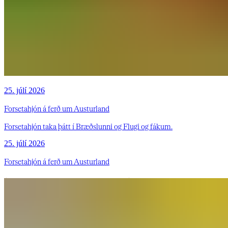
25. júlí 2026
Forsetahjón á ferð um Austurland
Forsetahjón taka þátt í Bræðslunni og Flugi og fákum.
25. júlí 2026
Forsetahjón á ferð um Austurland