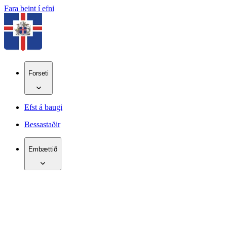
Fara beint í efni
Forseti
Efst á baugi
Bessastaðir
Embættið
IS
EN