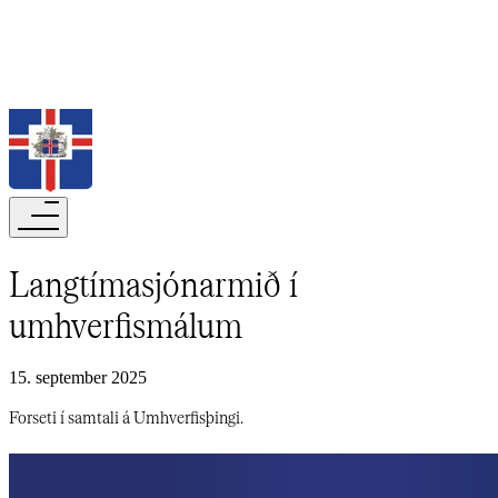
Leita
Langtímasjónarmið í
umhverfismálum​​​​‌ ‍ ​‍​‍‌‍ ‌ ​‍‌‍‍‌‌‍‌ ‌‍‍‌‌‍ ‍​‍​‍​ ‍‍​‍​‍‌ ​ ‌‍​‌‌‍ ‍‌‍‍‌‌ ‌​‌ ‍‌​‍ ‍‌‍‍‌‌‍ ​‍​‍​‍ ​​‍​‍‌‍‍​‌ ​‍‌‍‌‌‌‍‌‍​‍​‍​ ‍‍​‍​‍‌‍‍​‌ ‌​‌ ‌​‌ ​​‌ ​ ​‍ ​‍ ‌‍‌‍‌‍ ‌ ​‍‌ ​ ‌‍‌‌‌ ‌​‌‍‍‌​‍ ‌‌‍‍‌‌ ​ ‌‍ ​‌‍​‌‌‍ ‍‌‍‌​‌ ​ ​‍ ‍‌ ‌‍‌‍‌‌‌ ​‍‌‍​ ‌‍‌‌‌‍ ​​‍ ‍‌‍​‌‌ ​​‌ ​​​‍ ‌ ​ ‌ ‌​‌ ‌‌‌‍‌​‌‍‍‌‌‍ ​‍ ‌‍‍‌‌‍ ‍‌ ‌​‌‍‌‌‌‍ ‍‌ ‌​​‍ ‌‍‌‌‌‍‌​‌‍‍‌‌ ‌​​‍ ‌‍ ‌‌‍ ‌‍‌​‌‍‌‌​ ‌‌ ​​‌ ​‍‌‍‌‌‌ ​ ‌‍‌‌‌‍ ‍‌ ‌​‌‍​‌‌ ‌​‌‍‍‌‌‍ ‌‍ ‍​ ‍ ‌‍‍‌‌‍‌​​ ‌‌ ​ ‌​‍‌‌​‌​‌‍‍​‌​​‌‌‍‌​‌‍​ ​ ‌‌‌‌‌​‌​​ ‌‌‍​‌‌​ ‌‌‌‌‌​‍‌​ ‌​‌​ ‌​ ​ ‌‌​ ‌‌‌​‌​‌‍‌​​‍‌​‌‍​ ‍ ‌ ‌​‌ ‍‌‌ ​​‌‍‌‌​ ‌‌‍ ‍‌‍‌‌‌ ‌ ‌ ​ ​ ‍ ‌ ​​‌‍​‌‌ ‌​‌‍‍​​ ‌‌ ‌​‌‍‍‌‌ ‌​‌‍ ​‌‍‌‌​ ‌‍​‍‌‍​‌‌ ​ ‌‍‌‌‌‌‌‌‌ ​‍‌‍ ​​ ‌‌‍‍​‌ ‌​‌ ‌​‌ ​​‌ ​ ​‍‌‌​ ​‍‌​‌‍​‍‌‌​ ​‍‌​‌‍‌‍‌‍‌‍ ‌ ​‍‌ ​ ‌‍‌‌‌ ‌​‌‍‍‌​‍ ‌‌‍‍‌‌ ​ ‌‍ ​‌‍​‌‌‍ ‍‌‍‌​‌ ​ ​‍ ‍‌ ‌‍‌‍‌‌‌ ​‍‌‍​ ‌‍‌‌‌‍ ​​‍ ‍‌‍​‌‌ ​​‌ ​​​‍‌‌​ ​‍‌​‌‍‌ ​ ‌ ‌​‌ ‌‌‌‍‌​‌‍‍‌‌‍ ​‍‌‍‌‍‍‌‌‍‌​​ ‌‌ ​ ‌​‍‌‌​‌​‌‍‍​‌​​‌‌‍‌​‌‍​ ​ ‌‌‌‌‌​‌​​ ‌‌‍​‌‌​ ‌‌‌‌‌​‍‌​ ‌​‌​ ‌​ ​ ‌‌​ ‌‌‌​‌​‌‍‌​​‍‌​‌‍​‍‌‍‌ ‌​‌ ‍‌‌ ​​‌‍‌‌​ ‌‌‍ ‍‌‍‌‌‌ ‌ ‌ ​ ​‍‌‍‌ ​​‌‍​‌‌ ‌​‌‍‍​​ ‌‌ ‌​‌‍‍‌‌ ‌​‌‍ ​‌‍‌‌​‍‌‍‌ ​​‌‍‌‌‌ ​‍‌ ​ ‌ ​​‌‍‌‌‌‍​ ‌ ‌​‌‍‍‌‌ ‌‍‌‍‌‌​ ‌‌ ​​‌ ‌‌‌‍​‍‌‍ ​‌‍‍‌‌ ​ ‌‍‍​‌‍‌‌‌‍‌​​‍​‍‌ ‌
15. september 2025
Forseti í samtali á Umhverfisþingi.​​​​‌ ‍ ​‍​‍‌‍ ‌ ​‍‌‍‍‌‌‍‌ ‌‍‍‌‌‍ ‍​‍​‍​ ‍‍​‍​‍‌ ​ ‌‍​‌‌‍ ‍‌‍‍‌‌ ‌​‌ ‍‌​‍ ‍‌‍‍‌‌‍ ​‍​‍​‍ ​​‍​‍‌‍‍​‌ ​‍‌‍‌‌‌‍‌‍​‍​‍​ ‍‍​‍​‍‌‍‍​‌ ‌​‌ ‌​‌ ​​‌ ​ ​‍ ​‍ ‌‍‌‍‌‍ ‌ ​‍‌ ​ ‌‍‌‌‌ ‌​‌‍‍‌​‍ ‌‌‍‍‌‌ ​ ‌‍ ​‌‍​‌‌‍ ‍‌‍‌​‌ ​ ​‍ ‍‌ ‌‍‌‍‌‌‌ ​‍‌‍​ ‌‍‌‌‌‍ ​​‍ ‍‌‍​‌‌ ​​‌ ​​​‍ ‌ ​ ‌ ‌​‌ ‌‌‌‍‌​‌‍‍‌‌‍ ​‍ ‌‍‍‌‌‍ ‍‌ ‌​‌‍‌‌‌‍ ‍‌ ‌​​‍ ‌‍‌‌‌‍‌​‌‍‍‌‌ ‌​​‍ ‌‍ ‌‌‍ ‌‍‌​‌‍‌‌​ ‌‌ ​​‌ ​‍‌‍‌‌‌ ​ ‌‍‌‌‌‍ ‍‌ ‌​‌‍​‌‌ ‌​‌‍‍‌‌‍ ‌‍ ‍​ ‍ ‌‍‍‌‌‍‌​​ ‌‌ ​ ‌​‍‌‌​‌​‌‍‍​‌​​‌‌‍‌​‌‍​ ​ ‌‌‌‌‌​‌​​ ‌‌‍​‌‌​ ‌‌‌‌‌​‍‌​ ‌​‌​ ‌​ ​ ‌‌​ ‌‌‌​‌​‌‍‌​​‍‌​‌‍​ ‍ ‌ ‌​‌ ‍‌‌ ​​‌‍‌‌​ ‌‌‍ ‍‌‍‌‌‌ ‌ ‌ ​ ​ ‍ ‌ ​​‌‍​‌‌ ‌​‌‍‍​​ ‌‌‍‌​‌‍‌‌‌ ​ ‌‍​ ‌ ​‍‌‍‍‌‌ ​​‌ ‌​‌‍‍‌‌‍ ‌‍ ‍​ ‌‍​‍‌‍​‌‌ ​ ‌‍‌‌‌‌‌‌‌ ​‍‌‍ ​​ ‌‌‍‍​‌ ‌​‌ ‌​‌ ​​‌ ​ ​‍‌‌​ ​‍‌​‌‍​‍‌‌​ ​‍‌​‌‍‌‍‌‍‌‍ ‌ ​‍‌ ​ ‌‍‌‌‌ ‌​‌‍‍‌​‍ ‌‌‍‍‌‌ ​ ‌‍ ​‌‍​‌‌‍ ‍‌‍‌​‌ ​ ​‍ ‍‌ ‌‍‌‍‌‌‌ ​‍‌‍​ ‌‍‌‌‌‍ ​​‍ ‍‌‍​‌‌ ​​‌ ​​​‍‌‌​ ​‍‌​‌‍‌ ​ ‌ ‌​‌ ‌‌‌‍‌​‌‍‍‌‌‍ ​‍‌‍‌‍‍‌‌‍‌​​ ‌‌ ​ ‌​‍‌‌​‌​‌‍‍​‌​​‌‌‍‌​‌‍​ ​ ‌‌‌‌‌​‌​​ ‌‌‍​‌‌​ ‌‌‌‌‌​‍‌​ ‌​‌​ ‌​ ​ ‌‌​ ‌‌‌​‌​‌‍‌​​‍‌​‌‍​‍‌‍‌ ‌​‌ ‍‌‌ ​​‌‍‌‌​ ‌‌‍ ‍‌‍‌‌‌ ‌ ‌ ​ ​‍‌‍‌ ​​‌‍​‌‌ ‌​‌‍‍​​ ‌‌‍‌​‌‍‌‌‌ ​ ‌‍​ ‌ ​‍‌‍‍‌‌ ​​‌ ‌​‌‍‍‌‌‍ ‌‍ ‍​‍‌‍‌ ​​‌‍‌‌‌ ​‍‌ ​ ‌ ​​‌‍‌‌‌‍​ ‌ ‌​‌‍‍‌‌ ‌‍‌‍‌‌​ ‌‌ ​​‌ ‌‌‌‍​‍‌‍ ​‌‍‍‌‌ ​ ‌‍‍​‌‍‌‌‌‍‌​​‍​‍‌ ‌