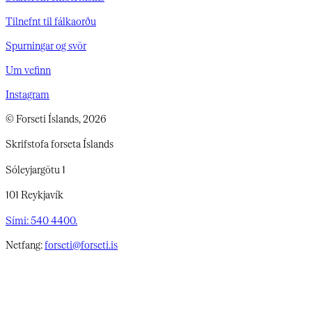
Tilnefnt til fálkaorðu
Spurningar og svör
Um vefinn
Instagram
© Forseti Íslands, 2026
Skrifstofa forseta Íslands
Sóleyjargötu 1
101 Reykjavík
Sími: 540 4400.
Netfang:
forseti@forseti.is