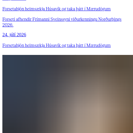
Forsetahjón heimsækja Húsavík og taka þátt í Mærudögum
Forseti afhendir Frímanni Sveinssyni viðurkenningu Norðurþings
2026.
24. júlí 2026
Forsetahjón heimsækja Húsavík og taka þátt í Mærudögum