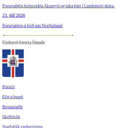
Forsetahjón heimsækja Akureyri og taka þátt í Landsmóti skáta.
23. júlí 2026
Forsetahjón á ferð um Norðurland
Embætti
forseta Íslands
Forseti
Efst á baugi
Bessastaðir
Skrifstofa
Starfsfólk embættisins