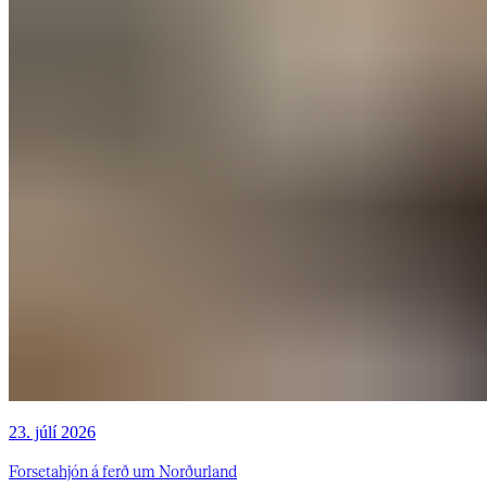
23. júlí 2026
Forsetahjón á ferð um Norðurland