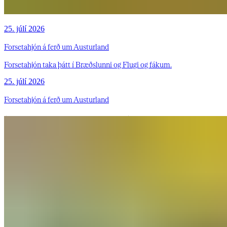
25. júlí 2026
Forsetahjón á ferð um Austurland
Forsetahjón taka þátt í Bræðslunni og Flugi og fákum.
25. júlí 2026
Forsetahjón á ferð um Austurland