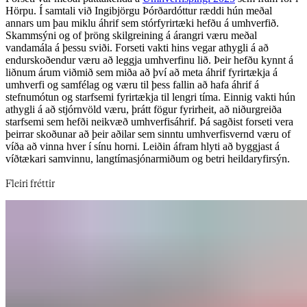
Hörpu. Í samtali við Ingibjörgu Þórðardóttur ræddi hún meðal
annars um þau miklu áhrif sem stórfyrirtæki hefðu á umhverfið.
Skammsýni og of þröng skilgreining á árangri væru meðal
vandamála á þessu sviði. Forseti vakti hins vegar athygli á að
endurskoðendur væru að leggja umhverfinu lið. Þeir hefðu kynnt á
liðnum árum viðmið sem miða að því að meta áhrif fyrirtækja á
umhverfi og samfélag og væru til þess fallin að hafa áhrif á
stefnumótun og starfsemi fyrirtækja til lengri tíma. Einnig vakti hún
athygli á að stjórnvöld væru, þrátt fögur fyrirheit, að niðurgreiða
starfsemi sem hefði neikvæð umhverfisáhrif. Þá sagðist forseti vera
þeirrar skoðunar að þeir aðilar sem sinntu umhverfisvernd væru of
víða að vinna hver í sínu horni. Leiðin áfram hlyti að byggjast á
víðtækari samvinnu, langtímasjónarmiðum og betri heildaryfirsýn.​​​​‌ ‍ ​‍​‍‌‍ ‌ ​‍‌‍‍‌‌‍‌ ‌‍‍‌‌‍ ‍​‍​‍​ ‍‍​‍​‍‌ ​ ‌‍​‌‌‍ ‍‌‍‍‌‌ ‌​‌ ‍‌​‍ ‍‌‍‍‌‌‍ ​‍​‍​‍ ​​‍​‍‌‍‍​‌ ​‍‌‍‌‌‌‍‌‍​‍​‍​ ‍‍​‍​‍‌‍‍​‌ ‌​‌ ‌​‌ ​​‌ ​ ​‍ ​‍ ‌‍‌‍‌‍ ‌ ​‍‌ ​ ‌‍‌‌‌ ‌​‌‍‍‌​‍ ‌‌‍‍‌‌ ​ ‌‍ ​‌‍​‌‌‍ ‍‌‍‌​‌ ​ ​‍ ‍‌ ‌‍‌‍‌‌‌ ​‍‌‍​ ‌‍‌‌‌‍ ​​‍ ‍‌‍​‌‌ ​​‌ ​​​‍ ‌ ​ ‌ ‌​‌ ‌‌‌‍‌​‌‍‍‌‌‍ ​‍ ‌‍‍‌‌‍ ‍‌ ‌​‌‍‌‌‌‍ ‍‌ ‌​​‍ ‌‍‌‌‌‍‌​‌‍‍‌‌ ‌​​‍ ‌‍ ‌‌‍ ‌‍‌​‌‍‌‌​ ‌‌ ​​‌ ​‍‌‍‌‌‌ ​ ‌‍‌‌‌‍ ‍‌ ‌​‌‍​‌‌ ‌​‌‍‍‌‌‍ ‌‍ ‍​ ‍ ‌‍‍‌‌‍‌​​ ‌‌ ​ ‌​‍‌‌​‌​‌‍‍​‌​​‌‌‍‌​‌‍​ ​ ‌‌‌‌‌​‌​​ ‌‌‍​‌‌​ ‌‌‌‌‌​‍‌​ ‌​‌​ ‌​ ​ ‌‌​ ‌‌‌​‌​‌‍‌​​‍‌​‌‍​ ‍ ‌ ‌​‌ ‍‌‌ ​​‌‍‌‌​ ‌‌‍ ‍‌‍‌‌‌ ‌ ‌ ​ ​ ‍ ‌ ​​‌‍​‌‌ ‌​‌‍‍​​ ‌‌ ​​‌‍​‌‌‍‌ ‌‍‌‌‌​​‍‌ ‌‌‌‍‍‌‌‍ ​‌‍‌​‌‍‌‌‌ ​‍​‍‌‌​ ‌‌‌​​‍‌‌ ‌‍‍ ‌‍‌‌‌ ‍‌​‍‌‌​ ​ ‌​‌​​‍‌‌​ ​ ‌​‌​​‍‌‌​ ​‍​ ​‍‌ ​‍‌‍‍‌‌‍​ ‌‍‍​‌ ‌​‌‍‌‌‌ ‍​‌ ‌​​‍ ‌‌‍​‌‌ ‌​‌‍​‌‌‍‍​‌ ​​‌ ‌​‌ ‍‍‌ ​​​ ‌‌​‍‌‌​ ​‍​ ​‍​‍‌‌​ ‌‌‌​‌​​‍ ‍‌‍​ ‌‍ ‌‍ ‍‌ ‌​‌‍‌‌‌‍ ‍‌ ‌​​‍‌‌​ ‌‌‌​​‍‌‌ ‌‍‍ ‌‍‌‌‌ ‍‌​‍‌‌​ ​ ‌​‌​​‍‌‌​ ​ ‌​‌​​‍‌‌​ ​‍​ ​‍​ ‌‌​ ‌‍‌‍‌​​ ‌‍​ ‍‌​ ‌‌‌‍‌‍‌‍‌‍​ ‌‍​ ‌‌​ ​ ‌‍‌​​‍‌‌​ ​‍​ ​‍​‍‌‌​ ‌‌‌​‌​​‍ ‍‌‍​ ‌‍‍​‌‍‍‌‌‍ ​‌‍‌​‌ ​‍‌‍‌‌‌‍ ‍​‍‌‌​ ‌‌‌​​‍‌‌ ‌‍‍ ‌‍‌‌‌ ‍‌​‍‌‌​ ​ ‌​‌​​‍‌‌​ ​ ‌​‌​​‍‌‌​ ​‍​ ​‍​ ‌​​ ‌ ​ ​ ​ ​‍‌‍‌​​ ‍​​ ‌ ​ ‍‌​ ​ ​ ​​‌‍‌‍​ ‍‌​‍‌‌​ ​‍​ ​‍​‍‌‌​ ‌‌‌​‌​​‍ ‍‌ ‌​‌‍‌‌‌ ‍​‌ ‌​​ ‌‍​‍‌‍​‌‌ ​ ‌‍‌‌‌‌‌‌‌ ​‍‌‍ ​​ ‌‌‍‍​‌ ‌​‌ ‌​‌ ​​‌ ​ ​‍‌‌​ ​‍‌​‌‍​‍‌‌​ ​‍‌​‌‍‌‍‌‍‌‍ ‌ ​‍‌ ​ ‌‍‌‌‌ ‌​‌‍‍‌​‍ ‌‌‍‍‌‌ ​ ‌‍ ​‌‍​‌‌‍ ‍‌‍‌​‌ ​ ​‍ ‍‌ ‌‍‌‍‌‌‌ ​‍‌‍​ ‌‍‌‌‌‍ ​​‍ ‍‌‍​‌‌ ​​‌ ​​​‍‌‌​ ​‍‌​‌‍‌ ​ ‌ ‌​‌ ‌‌‌‍‌​‌‍‍‌‌‍ ​‍‌‍‌‍‍‌‌‍‌​​ ‌‌ ​ ‌​‍‌‌​‌​‌‍‍​‌​​‌‌‍‌​‌‍​ ​ ‌‌‌‌‌​‌​​ ‌‌‍​‌‌​ ‌‌‌‌‌​‍‌​ ‌​‌​ ‌​ ​ ‌‌​ ‌‌‌​‌​‌‍‌​​‍‌​‌‍​‍‌‍‌ ‌​‌ ‍‌‌ ​​‌‍‌‌​ ‌‌‍ ‍‌‍‌‌‌ ‌ ‌ ​ ​‍‌‍‌ ​​‌‍​‌‌ ‌​‌‍‍​​ ‌‌ ​​‌‍​‌‌‍‌ ‌‍‌‌‌​​‍‌ ‌‌‌‍‍‌‌‍ ​‌‍‌​‌‍‌‌‌ ​‍​‍‌‌​ ‌‌‌​​‍‌‌ ‌‍‍ ‌‍‌‌‌ ‍‌​‍‌‌​ ​ ‌​‌​​‍‌‌​ ​ ‌​‌​​‍‌‌​ ​‍​ ​‍‌ ​‍‌‍‍‌‌‍​ ‌‍‍​‌ ‌​‌‍‌‌‌ ‍​‌ ‌​​‍ ‌‌‍​‌‌ ‌​‌‍​‌‌‍‍​‌ ​​‌ ‌​‌ ‍‍‌ ​​​ ‌‌​‍‌‌​ ​‍​ ​‍​‍‌‌​ ‌‌‌​‌​​‍ ‍‌‍​ ‌‍ ‌‍ ‍‌ ‌​‌‍‌‌‌‍ ‍‌ ‌​​‍‌‌​ ‌‌‌​​‍‌‌ ‌‍‍ ‌‍‌‌‌ ‍‌​‍‌‌​ ​ ‌​‌​​‍‌‌​ ​ ‌​‌​​‍‌‌​ ​‍​ ​‍​ ‌‌​ ‌‍‌‍‌​​ ‌‍​ ‍‌​ ‌‌‌‍‌‍‌‍‌‍​ ‌‍​ ‌‌​ ​ ‌‍‌​​‍‌‌​ ​‍​ ​‍​‍‌‌​ ‌‌‌​‌​​‍ ‍‌‍​ ‌‍‍​‌‍‍‌‌‍ ​‌‍‌​‌ ​‍‌‍‌‌‌‍ ‍​‍‌‌​ ‌‌‌​​‍‌‌ ‌‍‍ ‌‍‌‌‌ ‍‌​‍‌‌​ ​ ‌​‌​​‍‌‌​ ​ ‌​‌​​‍‌‌​ ​‍​ ​‍​ ‌​​ ‌ ​ ​ ​ ​‍‌‍‌​​ ‍​​ ‌ ​ ‍‌​ ​ ​ ​​‌‍‌‍​ ‍‌​‍‌‌​ ​‍​ ​‍​‍‌‌​ ‌‌‌​‌​​‍ ‍‌ ‌​‌‍‌‌‌ ‍​‌ ‌​​‍‌‍‌ ​​‌‍‌‌‌ ​‍‌ ​ ‌ ​​‌‍‌‌‌‍​ ‌ ‌​‌‍‍‌‌ ‌‍‌‍‌‌​ ‌‌ ​​‌ ‌‌‌‍​‍‌‍ ​‌‍‍‌‌ ​ ‌‍‍​‌‍‌‌‌‍‌​​‍​‍‌ ‌
Fleiri fréttir