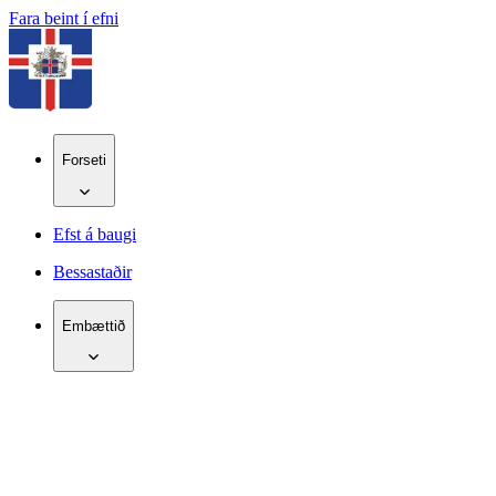
Fara beint í efni
Forseti
Efst á baugi
Bessastaðir
Embættið
IS
EN