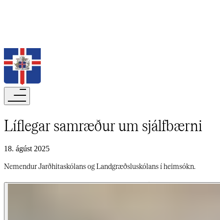
Leita
Líflegar samræður um sjálfbærni​​​​‌ ‍ ​‍​‍‌‍ ‌ ​‍‌‍‍‌‌‍‌ ‌‍‍‌‌‍ ‍​‍​‍​ ‍‍​‍​‍‌ ​ ‌‍​‌‌‍ ‍‌‍‍‌‌ ‌​‌ ‍‌​‍ ‍‌‍‍‌‌‍ ​‍​‍​‍ ​​‍​‍‌‍‍​‌ ​‍‌‍‌‌‌‍‌‍​‍​‍​ ‍‍​‍​‍‌‍‍​‌ ‌​‌ ‌​‌ ​​‌ ​ ​‍ ​‍ ‌‍‌‍‌‍ ‌ ​‍‌ ​ ‌‍‌‌‌ ‌​‌‍‍‌​‍ ‌‌‍‍‌‌ ​ ‌‍ ​‌‍​‌‌‍ ‍‌‍‌​‌ ​ ​‍ ‍‌ ‌‍‌‍‌‌‌ ​‍‌‍​ ‌‍‌‌‌‍ ​​‍ ‍‌‍​‌‌ ​​‌ ​​​‍ ‌ ​ ‌ ‌​‌ ‌‌‌‍‌​‌‍‍‌‌‍ ​‍ ‌‍‍‌‌‍ ‍‌ ‌​‌‍‌‌‌‍ ‍‌ ‌​​‍ ‌‍‌‌‌‍‌​‌‍‍‌‌ ‌​​‍ ‌‍ ‌‌‍ ‌‍‌​‌‍‌‌​ ‌‌ ​​‌ ​‍‌‍‌‌‌ ​ ‌‍‌‌‌‍ ‍‌ ‌​‌‍​‌‌ ‌​‌‍‍‌‌‍ ‌‍ ‍​ ‍ ‌‍‍‌‌‍‌​​ ‌‌ ‌​‌​ ​‌ ​‌‌​ ‌‌​ ​ ‌ ‌‍ ‌‍‍‌‌‍ ​‌‌‍‌‌ ‍‌‌ ‍‍‌‍‌​‌ ‍‌‌‌​ ‌ ‌ ​ ‌‌‌‍‍‌‌‌‍​‌​‍​‌​​‌‌​‍‍​ ‍ ‌ ‌​‌ ‍‌‌ ​​‌‍‌‌​ ‌‌‍ ‍‌‍‌‌‌ ‌ ‌ ​ ​ ‍ ‌ ​​‌‍​‌‌ ‌​‌‍‍​​ ‌‌ ‌​‌‍‍‌‌ ‌​‌‍ ​‌‍‌‌​ ‌‍​‍‌‍​‌‌ ​ ‌‍‌‌‌‌‌‌‌ ​‍‌‍ ​​ ‌‌‍‍​‌ ‌​‌ ‌​‌ ​​‌ ​ ​‍‌‌​ ​‍‌​‌‍​‍‌‌​ ​‍‌​‌‍‌‍‌‍‌‍ ‌ ​‍‌ ​ ‌‍‌‌‌ ‌​‌‍‍‌​‍ ‌‌‍‍‌‌ ​ ‌‍ ​‌‍​‌‌‍ ‍‌‍‌​‌ ​ ​‍ ‍‌ ‌‍‌‍‌‌‌ ​‍‌‍​ ‌‍‌‌‌‍ ​​‍ ‍‌‍​‌‌ ​​‌ ​​​‍‌‌​ ​‍‌​‌‍‌ ​ ‌ ‌​‌ ‌‌‌‍‌​‌‍‍‌‌‍ ​‍‌‍‌‍‍‌‌‍‌​​ ‌‌ ‌​‌​ ​‌ ​‌‌​ ‌‌​ ​ ‌ ‌‍ ‌‍‍‌‌‍ ​‌‌‍‌‌ ‍‌‌ ‍‍‌‍‌​‌ ‍‌‌‌​ ‌ ‌ ​ ‌‌‌‍‍‌‌‌‍​‌​‍​‌​​‌‌​‍‍​‍‌‍‌ ‌​‌ ‍‌‌ ​​‌‍‌‌​ ‌‌‍ ‍‌‍‌‌‌ ‌ ‌ ​ ​‍‌‍‌ ​​‌‍​‌‌ ‌​‌‍‍​​ ‌‌ ‌​‌‍‍‌‌ ‌​‌‍ ​‌‍‌‌​‍‌‍‌ ​​‌‍‌‌‌ ​‍‌ ​ ‌ ​​‌‍‌‌‌‍​ ‌ ‌​‌‍‍‌‌ ‌‍‌‍‌‌​ ‌‌ ​​‌ ‌‌‌‍​‍‌‍ ​‌‍‍‌‌ ​ ‌‍‍​‌‍‌‌‌‍‌​​‍​‍‌ ‌
18. ágúst 2025
Nemendur Jarðhitaskólans og Landgræðsluskólans í heimsókn.​​​​‌ ‍ ​‍​‍‌‍ ‌ ​‍‌‍‍‌‌‍‌ ‌‍‍‌‌‍ ‍​‍​‍​ ‍‍​‍​‍‌ ​ ‌‍​‌‌‍ ‍‌‍‍‌‌ ‌​‌ ‍‌​‍ ‍‌‍‍‌‌‍ ​‍​‍​‍ ​​‍​‍‌‍‍​‌ ​‍‌‍‌‌‌‍‌‍​‍​‍​ ‍‍​‍​‍‌‍‍​‌ ‌​‌ ‌​‌ ​​‌ ​ ​‍ ​‍ ‌‍‌‍‌‍ ‌ ​‍‌ ​ ‌‍‌‌‌ ‌​‌‍‍‌​‍ ‌‌‍‍‌‌ ​ ‌‍ ​‌‍​‌‌‍ ‍‌‍‌​‌ ​ ​‍ ‍‌ ‌‍‌‍‌‌‌ ​‍‌‍​ ‌‍‌‌‌‍ ​​‍ ‍‌‍​‌‌ ​​‌ ​​​‍ ‌ ​ ‌ ‌​‌ ‌‌‌‍‌​‌‍‍‌‌‍ ​‍ ‌‍‍‌‌‍ ‍‌ ‌​‌‍‌‌‌‍ ‍‌ ‌​​‍ ‌‍‌‌‌‍‌​‌‍‍‌‌ ‌​​‍ ‌‍ ‌‌‍ ‌‍‌​‌‍‌‌​ ‌‌ ​​‌ ​‍‌‍‌‌‌ ​ ‌‍‌‌‌‍ ‍‌ ‌​‌‍​‌‌ ‌​‌‍‍‌‌‍ ‌‍ ‍​ ‍ ‌‍‍‌‌‍‌​​ ‌‌ ‌​‌​ ​‌ ​‌‌​ ‌‌​ ​ ‌ ‌‍ ‌‍‍‌‌‍ ​‌‌‍‌‌ ‍‌‌ ‍‍‌‍‌​‌ ‍‌‌‌​ ‌ ‌ ​ ‌‌‌‍‍‌‌‌‍​‌​‍​‌​​‌‌​‍‍​ ‍ ‌ ‌​‌ ‍‌‌ ​​‌‍‌‌​ ‌‌‍ ‍‌‍‌‌‌ ‌ ‌ ​ ​ ‍ ‌ ​​‌‍​‌‌ ‌​‌‍‍​​ ‌‌‍‌​‌‍‌‌‌ ​ ‌‍​ ‌ ​‍‌‍‍‌‌ ​​‌ ‌​‌‍‍‌‌‍ ‌‍ ‍​ ‌‍​‍‌‍​‌‌ ​ ‌‍‌‌‌‌‌‌‌ ​‍‌‍ ​​ ‌‌‍‍​‌ ‌​‌ ‌​‌ ​​‌ ​ ​‍‌‌​ ​‍‌​‌‍​‍‌‌​ ​‍‌​‌‍‌‍‌‍‌‍ ‌ ​‍‌ ​ ‌‍‌‌‌ ‌​‌‍‍‌​‍ ‌‌‍‍‌‌ ​ ‌‍ ​‌‍​‌‌‍ ‍‌‍‌​‌ ​ ​‍ ‍‌ ‌‍‌‍‌‌‌ ​‍‌‍​ ‌‍‌‌‌‍ ​​‍ ‍‌‍​‌‌ ​​‌ ​​​‍‌‌​ ​‍‌​‌‍‌ ​ ‌ ‌​‌ ‌‌‌‍‌​‌‍‍‌‌‍ ​‍‌‍‌‍‍‌‌‍‌​​ ‌‌ ‌​‌​ ​‌ ​‌‌​ ‌‌​ ​ ‌ ‌‍ ‌‍‍‌‌‍ ​‌‌‍‌‌ ‍‌‌ ‍‍‌‍‌​‌ ‍‌‌‌​ ‌ ‌ ​ ‌‌‌‍‍‌‌‌‍​‌​‍​‌​​‌‌​‍‍​‍‌‍‌ ‌​‌ ‍‌‌ ​​‌‍‌‌​ ‌‌‍ ‍‌‍‌‌‌ ‌ ‌ ​ ​‍‌‍‌ ​​‌‍​‌‌ ‌​‌‍‍​​ ‌‌‍‌​‌‍‌‌‌ ​ ‌‍​ ‌ ​‍‌‍‍‌‌ ​​‌ ‌​‌‍‍‌‌‍ ‌‍ ‍​‍‌‍‌ ​​‌‍‌‌‌ ​‍‌ ​ ‌ ​​‌‍‌‌‌‍​ ‌ ‌​‌‍‍‌‌ ‌‍‌‍‌‌​ ‌‌ ​​‌ ‌‌‌‍​‍‌‍ ​‌‍‍‌‌ ​ ‌‍‍​‌‍‌‌‌‍‌​​‍​‍‌ ‌