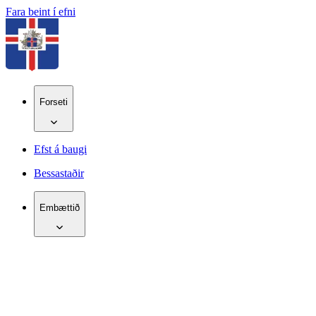
Fara beint í efni
Forseti
Efst á baugi
Bessastaðir
Embættið
IS
EN