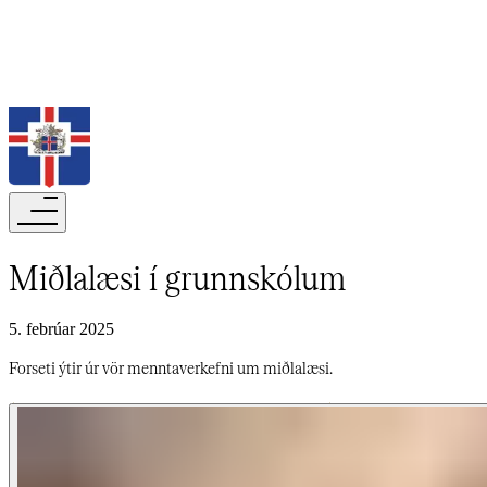
Leita
Miðlalæsi í grunnskólum​​​​‌ ‍ ​‍​‍‌‍ ‌ ​‍‌‍‍‌‌‍‌ ‌‍‍‌‌‍ ‍​‍​‍​ ‍‍​‍​‍‌ ​ ‌‍​‌‌‍ ‍‌‍‍‌‌ ‌​‌ ‍‌​‍ ‍‌‍‍‌‌‍ ​‍​‍​‍ ​​‍​‍‌‍‍​‌ ​‍‌‍‌‌‌‍‌‍​‍​‍​ ‍‍​‍​‍‌‍‍​‌ ‌​‌ ‌​‌ ​​‌ ​ ​‍ ​‍ ‌‍‌‍‌‍ ‌ ​‍‌ ​ ‌‍‌‌‌ ‌​‌‍‍‌​‍ ‌‌‍‍‌‌ ​ ‌‍ ​‌‍​‌‌‍ ‍‌‍‌​‌ ​ ​‍ ‍‌ ‌‍‌‍‌‌‌ ​‍‌‍​ ‌‍‌‌‌‍ ​​‍ ‍‌‍​‌‌ ​​‌ ​​​‍ ‌ ​ ‌ ‌​‌ ‌‌‌‍‌​‌‍‍‌‌‍ ​‍ ‌‍‍‌‌‍ ‍‌ ‌​‌‍‌‌‌‍ ‍‌ ‌​​‍ ‌‍‌‌‌‍‌​‌‍‍‌‌ ‌​​‍ ‌‍ ‌‌‍ ‌‍‌​‌‍‌‌​ ‌‌ ​​‌ ​‍‌‍‌‌‌ ​ ‌‍‌‌‌‍ ‍‌ ‌​‌‍​‌‌ ‌​‌‍‍‌‌‍ ‌‍ ‍​ ‍ ‌‍‍‌‌‍‌​​ ‌‌ ​ ‌​‍‌‌​‌​‌‍‍​‌​​‌‌‍‌​‌‍​ ​ ‌‌‌‌‌​‌​​ ‌‌‍​‌‌​ ‌‌‌‌‌​‍‌​ ‌​‌​ ‌​ ​ ‌‌​ ‌‌‌‌‌‌‌​‌‍‌ ​ ‌‌​ ‍ ‌ ‌​‌ ‍‌‌ ​​‌‍‌‌​ ‌‌‍ ‍‌‍‌‌‌ ‌ ‌ ​ ​ ‍ ‌ ​​‌‍​‌‌ ‌​‌‍‍​​ ‌‌ ‌​‌‍‍‌‌ ‌​‌‍ ​‌‍‌‌​ ‌‍​‍‌‍​‌‌ ​ ‌‍‌‌‌‌‌‌‌ ​‍‌‍ ​​ ‌‌‍‍​‌ ‌​‌ ‌​‌ ​​‌ ​ ​‍‌‌​ ​‍‌​‌‍​‍‌‌​ ​‍‌​‌‍‌‍‌‍‌‍ ‌ ​‍‌ ​ ‌‍‌‌‌ ‌​‌‍‍‌​‍ ‌‌‍‍‌‌ ​ ‌‍ ​‌‍​‌‌‍ ‍‌‍‌​‌ ​ ​‍ ‍‌ ‌‍‌‍‌‌‌ ​‍‌‍​ ‌‍‌‌‌‍ ​​‍ ‍‌‍​‌‌ ​​‌ ​​​‍‌‌​ ​‍‌​‌‍‌ ​ ‌ ‌​‌ ‌‌‌‍‌​‌‍‍‌‌‍ ​‍‌‍‌‍‍‌‌‍‌​​ ‌‌ ​ ‌​‍‌‌​‌​‌‍‍​‌​​‌‌‍‌​‌‍​ ​ ‌‌‌‌‌​‌​​ ‌‌‍​‌‌​ ‌‌‌‌‌​‍‌​ ‌​‌​ ‌​ ​ ‌‌​ ‌‌‌‌‌‌‌​‌‍‌ ​ ‌‌​‍‌‍‌ ‌​‌ ‍‌‌ ​​‌‍‌‌​ ‌‌‍ ‍‌‍‌‌‌ ‌ ‌ ​ ​‍‌‍‌ ​​‌‍​‌‌ ‌​‌‍‍​​ ‌‌ ‌​‌‍‍‌‌ ‌​‌‍ ​‌‍‌‌​‍‌‍‌ ​​‌‍‌‌‌ ​‍‌ ​ ‌ ​​‌‍‌‌‌‍​ ‌ ‌​‌‍‍‌‌ ‌‍‌‍‌‌​ ‌‌ ​​‌ ‌‌‌‍​‍‌‍ ​‌‍‍‌‌ ​ ‌‍‍​‌‍‌‌‌‍‌​​‍​‍‌ ‌
5. febrúar 2025
Forseti ýtir úr vör menntaverkefni um miðlalæsi.​​​​‌ ‍ ​‍​‍‌‍ ‌ ​‍‌‍‍‌‌‍‌ ‌‍‍‌‌‍ ‍​‍​‍​ ‍‍​‍​‍‌ ​ ‌‍​‌‌‍ ‍‌‍‍‌‌ ‌​‌ ‍‌​‍ ‍‌‍‍‌‌‍ ​‍​‍​‍ ​​‍​‍‌‍‍​‌ ​‍‌‍‌‌‌‍‌‍​‍​‍​ ‍‍​‍​‍‌‍‍​‌ ‌​‌ ‌​‌ ​​‌ ​ ​‍ ​‍ ‌‍‌‍‌‍ ‌ ​‍‌ ​ ‌‍‌‌‌ ‌​‌‍‍‌​‍ ‌‌‍‍‌‌ ​ ‌‍ ​‌‍​‌‌‍ ‍‌‍‌​‌ ​ ​‍ ‍‌ ‌‍‌‍‌‌‌ ​‍‌‍​ ‌‍‌‌‌‍ ​​‍ ‍‌‍​‌‌ ​​‌ ​​​‍ ‌ ​ ‌ ‌​‌ ‌‌‌‍‌​‌‍‍‌‌‍ ​‍ ‌‍‍‌‌‍ ‍‌ ‌​‌‍‌‌‌‍ ‍‌ ‌​​‍ ‌‍‌‌‌‍‌​‌‍‍‌‌ ‌​​‍ ‌‍ ‌‌‍ ‌‍‌​‌‍‌‌​ ‌‌ ​​‌ ​‍‌‍‌‌‌ ​ ‌‍‌‌‌‍ ‍‌ ‌​‌‍​‌‌ ‌​‌‍‍‌‌‍ ‌‍ ‍​ ‍ ‌‍‍‌‌‍‌​​ ‌‌ ​ ‌​‍‌‌​‌​‌‍‍​‌​​‌‌‍‌​‌‍​ ​ ‌‌‌‌‌​‌​​ ‌‌‍​‌‌​ ‌‌‌‌‌​‍‌​ ‌​‌​ ‌​ ​ ‌‌​ ‌‌‌‌‌‌‌​‌‍‌ ​ ‌‌​ ‍ ‌ ‌​‌ ‍‌‌ ​​‌‍‌‌​ ‌‌‍ ‍‌‍‌‌‌ ‌ ‌ ​ ​ ‍ ‌ ​​‌‍​‌‌ ‌​‌‍‍​​ ‌‌‍‌​‌‍‌‌‌ ​ ‌‍​ ‌ ​‍‌‍‍‌‌ ​​‌ ‌​‌‍‍‌‌‍ ‌‍ ‍​ ‌‍​‍‌‍​‌‌ ​ ‌‍‌‌‌‌‌‌‌ ​‍‌‍ ​​ ‌‌‍‍​‌ ‌​‌ ‌​‌ ​​‌ ​ ​‍‌‌​ ​‍‌​‌‍​‍‌‌​ ​‍‌​‌‍‌‍‌‍‌‍ ‌ ​‍‌ ​ ‌‍‌‌‌ ‌​‌‍‍‌​‍ ‌‌‍‍‌‌ ​ ‌‍ ​‌‍​‌‌‍ ‍‌‍‌​‌ ​ ​‍ ‍‌ ‌‍‌‍‌‌‌ ​‍‌‍​ ‌‍‌‌‌‍ ​​‍ ‍‌‍​‌‌ ​​‌ ​​​‍‌‌​ ​‍‌​‌‍‌ ​ ‌ ‌​‌ ‌‌‌‍‌​‌‍‍‌‌‍ ​‍‌‍‌‍‍‌‌‍‌​​ ‌‌ ​ ‌​‍‌‌​‌​‌‍‍​‌​​‌‌‍‌​‌‍​ ​ ‌‌‌‌‌​‌​​ ‌‌‍​‌‌​ ‌‌‌‌‌​‍‌​ ‌​‌​ ‌​ ​ ‌‌​ ‌‌‌‌‌‌‌​‌‍‌ ​ ‌‌​‍‌‍‌ ‌​‌ ‍‌‌ ​​‌‍‌‌​ ‌‌‍ ‍‌‍‌‌‌ ‌ ‌ ​ ​‍‌‍‌ ​​‌‍​‌‌ ‌​‌‍‍​​ ‌‌‍‌​‌‍‌‌‌ ​ ‌‍​ ‌ ​‍‌‍‍‌‌ ​​‌ ‌​‌‍‍‌‌‍ ‌‍ ‍​‍‌‍‌ ​​‌‍‌‌‌ ​‍‌ ​ ‌ ​​‌‍‌‌‌‍​ ‌ ‌​‌‍‍‌‌ ‌‍‌‍‌‌​ ‌‌ ​​‌ ‌‌‌‍​‍‌‍ ​‌‍‍‌‌ ​ ‌‍‍​‌‍‌‌‌‍‌​​‍​‍‌ ‌