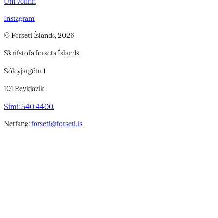
Um vefinn
Instagram
© Forseti Íslands, 2026
Skrifstofa forseta Íslands
Sóleyjargötu 1
101 Reykjavík
Sími: 540 4400.
Netfang:
forseti@forseti.is