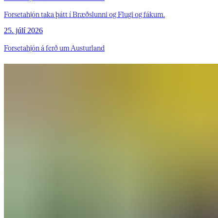
Forsetahjón taka þátt í Bræðslunni og Flugi og fákum.
25. júlí 2026
Forsetahjón á ferð um Austurland