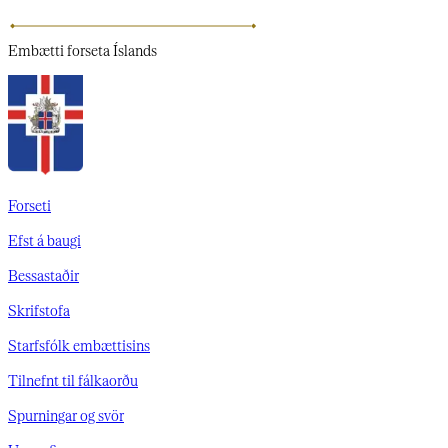
Embætti
forseta Íslands
Forseti
Efst á baugi
Bessastaðir
Skrifstofa
Starfsfólk embættisins
Tilnefnt til fálkaorðu
Spurningar og svör