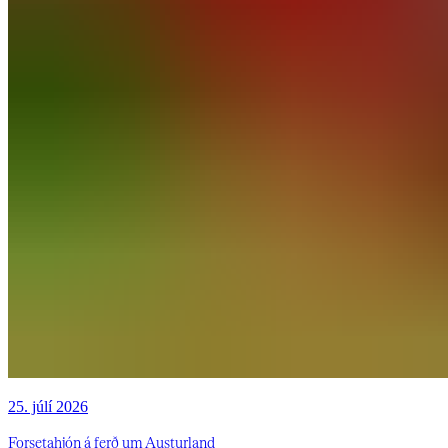
25. júlí 2026
Forsetahjón á ferð um Austurland