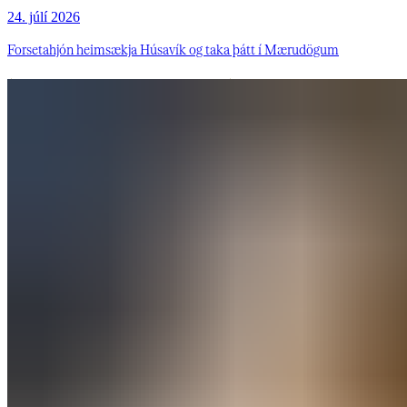
24. júlí 2026
Forsetahjón heimsækja Húsavík og taka þátt í Mærudögum