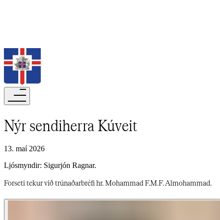
Leita
Nýr sendiherra Kúveit​​​​‌ ‍ ​‍​‍‌‍ ‌ ​‍‌‍‍‌‌‍‌ ‌‍‍‌‌‍ ‍​‍​‍​ ‍‍​‍​‍‌ ​ ‌‍​‌‌‍ ‍‌‍‍‌‌ ‌​‌ ‍‌​‍ ‍‌‍‍‌‌‍ ​‍​‍​‍ ​​‍​‍‌‍‍​‌ ​‍‌‍‌‌‌‍‌‍​‍​‍​ ‍‍​‍​‍‌‍‍​‌ ‌​‌ ‌​‌ ​​‌ ​ ​‍ ​‍ ‌‍‌‍‌‍ ‌ ​‍‌ ​ ‌‍‌‌‌ ‌​‌‍‍‌​‍ ‌‌‍‍‌‌ ​ ‌‍ ​‌‍​‌‌‍ ‍‌‍‌​‌ ​ ​‍ ‍‌ ‌‍‌‍‌‌‌ ​‍‌‍​ ‌‍‌‌‌‍ ​​‍ ‍‌‍​‌‌ ​​‌ ​​​‍ ‌ ​ ‌ ‌​‌ ‌‌‌‍‌​‌‍‍‌‌‍ ​‍ ‌‍‍‌‌‍ ‍‌ ‌​‌‍‌‌‌‍ ‍‌ ‌​​‍ ‌‍‌‌‌‍‌​‌‍‍‌‌ ‌​​‍ ‌‍ ‌‌‍ ‌‍‌​‌‍‌‌​ ‌‌ ​​‌ ​‍‌‍‌‌‌ ​ ‌‍‌‌‌‍ ‍‌ ‌​‌‍​‌‌ ‌​‌‍‍‌‌‍ ‌‍ ‍​ ‍ ‌‍‍‌‌‍‌​​ ‌​ ​ ​ ‌‍​ ‌ ​ ‍​‌‍​ ​ ​‌​ ​​​ ​‌​‍ ‌​ ‌​​ ‌‍‌‍‌​‌‍‌‌​‍ ‌​ ‌​‌‍‌‍​ ​ ​ ‌ ​‍ ‌​ ‍​‌‍‌‍‌‍‌‌​ ‌​​‍ ‌​ ‌‍‌‍‌‌‌‍‌‌​ ​ ‌‍​‍​ ‌​​ ‍​​ ‌‍‌‍​‍‌‍​‌​ ‌‌​ ‍‌​ ‍ ‌ ‌​‌ ‍‌‌ ​​‌‍‌‌​ ‌‌‍ ‍‌‍‌‌‌ ‌ ‌ ​ ​ ‍ ‌ ​​‌‍​‌‌ ‌​‌‍‍​​ ‌‌ ‌​‌‍‍‌‌ ‌​‌‍ ​‌‍‌‌​ ‌‍​‍‌‍​‌‌ ​ ‌‍‌‌‌‌‌‌‌ ​‍‌‍ ​​ ‌‌‍‍​‌ ‌​‌ ‌​‌ ​​‌ ​ ​‍‌‌​ ​‍‌​‌‍​‍‌‌​ ​‍‌​‌‍‌‍‌‍‌‍ ‌ ​‍‌ ​ ‌‍‌‌‌ ‌​‌‍‍‌​‍ ‌‌‍‍‌‌ ​ ‌‍ ​‌‍​‌‌‍ ‍‌‍‌​‌ ​ ​‍ ‍‌ ‌‍‌‍‌‌‌ ​‍‌‍​ ‌‍‌‌‌‍ ​​‍ ‍‌‍​‌‌ ​​‌ ​​​‍‌‌​ ​‍‌​‌‍‌ ​ ‌ ‌​‌ ‌‌‌‍‌​‌‍‍‌‌‍ ​‍‌‍‌‍‍‌‌‍‌​​ ‌​ ​ ​ ‌‍​ ‌ ​ ‍​‌‍​ ​ ​‌​ ​​​ ​‌​‍ ‌​ ‌​​ ‌‍‌‍‌​‌‍‌‌​‍ ‌​ ‌​‌‍‌‍​ ​ ​ ‌ ​‍ ‌​ ‍​‌‍‌‍‌‍‌‌​ ‌​​‍ ‌​ ‌‍‌‍‌‌‌‍‌‌​ ​ ‌‍​‍​ ‌​​ ‍​​ ‌‍‌‍​‍‌‍​‌​ ‌‌​ ‍‌​‍‌‍‌ ‌​‌ ‍‌‌ ​​‌‍‌‌​ ‌‌‍ ‍‌‍‌‌‌ ‌ ‌ ​ ​‍‌‍‌ ​​‌‍​‌‌ ‌​‌‍‍​​ ‌‌ ‌​‌‍‍‌‌ ‌​‌‍ ​‌‍‌‌​‍‌‍‌ ​​‌‍‌‌‌ ​‍‌ ​ ‌ ​​‌‍‌‌‌‍​ ‌ ‌​‌‍‍‌‌ ‌‍‌‍‌‌​ ‌‌ ​​‌ ‌‌‌‍​‍‌‍ ​‌‍‍‌‌ ​ ‌‍‍​‌‍‌‌‌‍‌​​‍​‍‌ ‌
13. maí 2026
Ljósmyndir: Sigurjón Ragnar.​​​​‌ ‍ ​‍​‍‌‍ ‌ ​‍‌‍‍‌‌‍‌ ‌‍‍‌‌‍ ‍​‍​‍​ ‍‍​‍​‍‌ ​ ‌‍​‌‌‍ ‍‌‍‍‌‌ ‌​‌ ‍‌​‍ ‍‌‍‍‌‌‍ ​‍​‍​‍ ​​‍​‍‌‍‍​‌ ​‍‌‍‌‌‌‍‌‍​‍​‍​ ‍‍​‍​‍‌‍‍​‌ ‌​‌ ‌​‌ ​​‌ ​ ​‍ ​‍ ‌‍‌‍‌‍ ‌ ​‍‌ ​ ‌‍‌‌‌ ‌​‌‍‍‌​‍ ‌‌‍‍‌‌ ​ ‌‍ ​‌‍​‌‌‍ ‍‌‍‌​‌ ​ ​‍ ‍‌ ‌‍‌‍‌‌‌ ​‍‌‍​ ‌‍‌‌‌‍ ​​‍ ‍‌‍​‌‌ ​​‌ ​​​‍ ‌ ​ ‌ ‌​‌ ‌‌‌‍‌​‌‍‍‌‌‍ ​‍ ‌‍‍‌‌‍ ‍‌ ‌​‌‍‌‌‌‍ ‍‌ ‌​​‍ ‌‍‌‌‌‍‌​‌‍‍‌‌ ‌​​‍ ‌‍ ‌‌‍ ‌‍‌​‌‍‌‌​ ‌‌ ​​‌ ​‍‌‍‌‌‌ ​ ‌‍‌‌‌‍ ‍‌ ‌​‌‍​‌‌ ‌​‌‍‍‌‌‍ ‌‍ ‍​ ‍ ‌‍‍‌‌‍‌​​ ‌​ ​ ​ ‌‍​ ‌ ​ ‍​‌‍​ ​ ​‌​ ​​​ ​‌​‍ ‌​ ‌​​ ‌‍‌‍‌​‌‍‌‌​‍ ‌​ ‌​‌‍‌‍​ ​ ​ ‌ ​‍ ‌​ ‍​‌‍‌‍‌‍‌‌​ ‌​​‍ ‌​ ‌‍‌‍‌‌‌‍‌‌​ ​ ‌‍​‍​ ‌​​ ‍​​ ‌‍‌‍​‍‌‍​‌​ ‌‌​ ‍‌​ ‍ ‌ ‌​‌ ‍‌‌ ​​‌‍‌‌​ ‌‌‍ ‍‌‍‌‌‌ ‌ ‌ ​ ​ ‍ ‌ ​​‌‍​‌‌ ‌​‌‍‍​​ ‌‌‍‍‌‌‍ ‌‌‍​‌‌‍‌ ‌‍‌‌‌​​ ‌ ​‍‌‍‌‌‌‍‌​‌‍‍‌‌ ‌​‌ ​ ​ ‌‍​‍‌‍​‌‌ ​ ‌‍‌‌‌‌‌‌‌ ​‍‌‍ ​​ ‌‌‍‍​‌ ‌​‌ ‌​‌ ​​‌ ​ ​‍‌‌​ ​‍‌​‌‍​‍‌‌​ ​‍‌​‌‍‌‍‌‍‌‍ ‌ ​‍‌ ​ ‌‍‌‌‌ ‌​‌‍‍‌​‍ ‌‌‍‍‌‌ ​ ‌‍ ​‌‍​‌‌‍ ‍‌‍‌​‌ ​ ​‍ ‍‌ ‌‍‌‍‌‌‌ ​‍‌‍​ ‌‍‌‌‌‍ ​​‍ ‍‌‍​‌‌ ​​‌ ​​​‍‌‌​ ​‍‌​‌‍‌ ​ ‌ ‌​‌ ‌‌‌‍‌​‌‍‍‌‌‍ ​‍‌‍‌‍‍‌‌‍‌​​ ‌​ ​ ​ ‌‍​ ‌ ​ ‍​‌‍​ ​ ​‌​ ​​​ ​‌​‍ ‌​ ‌​​ ‌‍‌‍‌​‌‍‌‌​‍ ‌​ ‌​‌‍‌‍​ ​ ​ ‌ ​‍ ‌​ ‍​‌‍‌‍‌‍‌‌​ ‌​​‍ ‌​ ‌‍‌‍‌‌‌‍‌‌​ ​ ‌‍​‍​ ‌​​ ‍​​ ‌‍‌‍​‍‌‍​‌​ ‌‌​ ‍‌​‍‌‍‌ ‌​‌ ‍‌‌ ​​‌‍‌‌​ ‌‌‍ ‍‌‍‌‌‌ ‌ ‌ ​ ​‍‌‍‌ ​​‌‍​‌‌ ‌​‌‍‍​​ ‌‌‍‍‌‌‍ ‌‌‍​‌‌‍‌ ‌‍‌‌‌​​ ‌ ​‍‌‍‌‌‌‍‌​‌‍‍‌‌ ‌​‌ ​ ​‍‌‍‌ ​​‌‍‌‌‌ ​‍‌ ​ ‌ ​​‌‍‌‌‌‍​ ‌ ‌​‌‍‍‌‌ ‌‍‌‍‌‌​ ‌‌ ​​‌ ‌‌‌‍​‍‌‍ ​‌‍‍‌‌ ​ ‌‍‍​‌‍‌‌‌‍‌​​‍​‍‌ ‌
Forseti tekur við trúnaðarbréfi hr. Mohammad F.M.F. Almohammad ‍ ​‍​‍‌‍. ‌ ​‍‌‍‍‌‌‍‌ ‌‍‍‌‌‍ ‍​‍​‍​ ‍‍​‍​‍‌ ​ ‌‍​‌‌‍ ‍‌‍‍‌‌ ‌​‌ ‍‌​‍ ‍‌‍‍‌‌‍ ​‍​‍​‍ ​​‍​‍‌‍‍​‌ ​‍‌‍‌‌‌‍‌‍​‍​‍​ ‍‍​‍​‍‌‍‍​‌ ‌​‌ ‌​‌ ​​‌ ​ ​‍ ​‍ ‌‍‌‍‌‍ ‌ ​‍‌ ​ ‌‍‌‌‌ ‌​‌‍‍‌​‍ ‌‌‍‍‌‌ ​ ‌‍ ​‌‍​‌‌‍ ‍‌‍‌​‌ ​ ​‍ ‍‌ ‌‍‌‍‌‌‌ ​‍‌‍​ ‌‍‌‌‌‍ ​​‍ ‍‌‍​‌‌ ​​‌ ​​​‍ ‌ ​ ‌ ‌​‌ ‌‌‌‍‌​‌‍‍‌‌‍ ​‍ ‌‍‍‌‌‍ ‍‌ ‌​‌‍‌‌‌‍ ‍‌ ‌​​‍ ‌‍‌‌‌‍‌​‌‍‍‌‌ ‌​​‍ ‌‍ ‌‌‍ ‌‍‌​‌‍‌‌​ ‌‌ ​​‌ ​‍‌‍‌‌‌ ​ ‌‍‌‌‌‍ ‍‌ ‌​‌‍​‌‌ ‌​‌‍‍‌‌‍ ‌‍ ‍​ ‍ ‌‍‍‌‌‍‌​​ ‌‌ ‌‌‌ ‌​​ ​‍‌​​‍‌‌‌​‌‍‍ ‌‍‍​‌​​‍‌ ​‍‌​‌‍‌​​ ‌‍​‌‌‌​‌‌​‌ ​ ‌​​ ​​‌​​‌‌​‍‍​ ‌​‌​‌‍‌‍‍‍‌‍ ‍​ ‍ ‌ ‌​‌ ‍‌‌ ​​‌‍‌‌​ ‌‌‍ ‍‌‍‌‌‌ ‌ ‌ ​ ​ ‍ ‌ ​​‌‍​‌‌ ‌​‌‍‍​​ ‌‌‍‌​‌‍‌‌‌ ​ ‌‍​ ‌ ​‍‌‍‍‌‌ ​​‌ ‌​‌‍‍‌‌‍ ‌‍ ‍​ ‌‍​‍‌‍​‌‌ ​ ‌‍‌‌‌‌‌‌‌ ​‍‌‍ ​​ ‌‌‍‍​‌ ‌​‌ ‌​‌ ​​‌ ​ ​‍‌‌​ ​‍‌​‌‍​‍‌‌​ ​‍‌​‌‍‌‍‌‍‌‍ ‌ ​‍‌ ​ ‌‍‌‌‌ ‌​‌‍‍‌​‍ ‌‌‍‍‌‌ ​ ‌‍ ​‌‍​‌‌‍ ‍‌‍‌​‌ ​ ​‍ ‍‌ ‌‍‌‍‌‌‌ ​‍‌‍​ ‌‍‌‌‌‍ ​​‍ ‍‌‍​‌‌ ​​‌ ​​​‍‌‌​ ​‍‌​‌‍‌ ​ ‌ ‌​‌ ‌‌‌‍‌​‌‍‍‌‌‍ ​‍‌‍‌‍‍‌‌‍‌​​ ‌‌ ‌‌‌ ‌​​ ​‍‌​​‍‌‌‌​‌‍‍ ‌‍‍​‌​​‍‌ ​‍‌​‌‍‌​​ ‌‍​‌‌‌​‌‌​‌ ​ ‌​​ ​​‌​​‌‌​‍‍​ ‌​‌​‌‍‌‍‍‍‌‍ ‍​‍‌‍‌ ‌​‌ ‍‌‌ ​​‌‍‌‌​ ‌‌‍ ‍‌‍‌‌‌ ‌ ‌ ​ ​‍‌‍‌ ​​‌‍​‌‌ ‌​‌‍‍​​ ‌‌‍‌​‌‍‌‌‌ ​ ‌‍​ ‌ ​‍‌‍‍‌‌ ​​‌ ‌​‌‍‍‌‌‍ ‌‍ ‍​‍‌‍‌ ​​‌‍‌‌‌ ​‍‌ ​ ‌ ​​‌‍‌‌‌‍​ ‌ ‌​‌‍‍‌‌ ‌‍‌‍‌‌​ ‌‌ ​​‌ ‌‌‌‍​‍‌‍ ​‌‍‍‌‌ ​ ‌‍‍​‌‍‌‌‌‍‌​​‍​‍‌ ‌​​​​‌ ‍ ​‍​‍‌‍ ‌ ​‍‌‍‍‌‌‍‌ ‌‍‍‌‌‍ ‍​‍​‍​ ‍‍​‍​‍‌ ​ ‌‍​‌‌‍ ‍‌‍‍‌‌ ‌​‌ ‍‌​‍ ‍‌‍‍‌‌‍ ​‍​‍​‍ ​​‍​‍‌‍‍​‌ ​‍‌‍‌‌‌‍‌‍​‍​‍​ ‍‍​‍​‍‌‍‍​‌ ‌​‌ ‌​‌ ​​‌ ​ ​‍ ​‍ ‌‍‌‍‌‍ ‌ ​‍‌ ​ ‌‍‌‌‌ ‌​‌‍‍‌​‍ ‌‌‍‍‌‌ ​ ‌‍ ​‌‍​‌‌‍ ‍‌‍‌​‌ ​ ​‍ ‍‌ ‌‍‌‍‌‌‌ ​‍‌‍​ ‌‍‌‌‌‍ ​​‍ ‍‌‍​‌‌ ​​‌ ​​​‍ ‌ ​ ‌ ‌​‌ ‌‌‌‍‌​‌‍‍‌‌‍ ​‍ ‌‍‍‌‌‍ ‍‌ ‌​‌‍‌‌‌‍ ‍‌ ‌​​‍ ‌‍‌‌‌‍‌​‌‍‍‌‌ ‌​​‍ ‌‍ ‌‌‍ ‌‍‌​‌‍‌‌​ ‌‌ ​​‌ ​‍‌‍‌‌‌ ​ ‌‍‌‌‌‍ ‍‌ ‌​‌‍​‌‌ ‌​‌‍‍‌‌‍ ‌‍ ‍​ ‍ ‌‍‍‌‌‍‌​​ ‌​ ​ ​ ‌‍​ ‌ ​ ‍​‌‍​ ​ ​‌​ ​​​ ​‌​‍ ‌​ ‌​​ ‌‍‌‍‌​‌‍‌‌​‍ ‌​ ‌​‌‍‌‍​ ​ ​ ‌ ​‍ ‌​ ‍​‌‍‌‍‌‍‌‌​ ‌​​‍ ‌​ ‌‍‌‍‌‌‌‍‌‌​ ​ ‌‍​‍​ ‌​​ ‍​​ ‌‍‌‍​‍‌‍​‌​ ‌‌​ ‍‌​ ‍ ‌ ‌​‌ ‍‌‌ ​​‌‍‌‌​ ‌‌‍ ‍‌‍‌‌‌ ‌ ‌ ​ ​ ‍ ‌ ​​‌‍​‌‌ ‌​‌‍‍​​ ‌‌‍‌​‌‍‌‌‌ ​ ‌‍​ ‌ ​‍‌‍‍‌‌ ​​‌ ‌​‌‍‍‌‌‍ ‌‍ ‍​ ‌‍​‍‌‍​‌‌ ​ ‌‍‌‌‌‌‌‌‌ ​‍‌‍ ​​ ‌‌‍‍​‌ ‌​‌ ‌​‌ ​​‌ ​ ​‍‌‌​ ​‍‌​‌‍​‍‌‌​ ​‍‌​‌‍‌‍‌‍‌‍ ‌ ​‍‌ ​ ‌‍‌‌‌ ‌​‌‍‍‌​‍ ‌‌‍‍‌‌ ​ ‌‍ ​‌‍​‌‌‍ ‍‌‍‌​‌ ​ ​‍ ‍‌ ‌‍‌‍‌‌‌ ​‍‌‍​ ‌‍‌‌‌‍ ​​‍ ‍‌‍​‌‌ ​​‌ ​​​‍‌‌​ ​‍‌​‌‍‌ ​ ‌ ‌​‌ ‌‌‌‍‌​‌‍‍‌‌‍ ​‍‌‍‌‍‍‌‌‍‌​​ ‌​ ​ ​ ‌‍​ ‌ ​ ‍​‌‍​ ​ ​‌​ ​​​ ​‌​‍ ‌​ ‌​​ ‌‍‌‍‌​‌‍‌‌​‍ ‌​ ‌​‌‍‌‍​ ​ ​ ‌ ​‍ ‌​ ‍​‌‍‌‍‌‍‌‌​ ‌​​‍ ‌​ ‌‍‌‍‌‌‌‍‌‌​ ​ ‌‍​‍​ ‌​​ ‍​​ ‌‍‌‍​‍‌‍​‌​ ‌‌​ ‍‌​‍‌‍‌ ‌​‌ ‍‌‌ ​​‌‍‌‌​ ‌‌‍ ‍‌‍‌‌‌ ‌ ‌ ​ ​‍‌‍‌ ​​‌‍​‌‌ ‌​‌‍‍​​ ‌‌‍‌​‌‍‌‌‌ ​ ‌‍​ ‌ ​‍‌‍‍‌‌ ​​‌ ‌​‌‍‍‌‌‍ ‌‍ ‍​‍‌‍‌ ​​‌‍‌‌‌ ​‍‌ ​ ‌ ​​‌‍‌‌‌‍​ ‌ ‌​‌‍‍‌‌ ‌‍‌‍‌‌​ ‌‌ ​​‌ ‌‌‌‍​‍‌‍ ​‌‍‍‌‌ ​ ‌‍‍​‌‍‌‌‌‍‌​​‍​‍‌ ‌