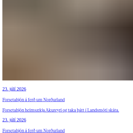
23. júlí 2026
Forsetahjón á ferð um Norðurland
Forsetahjón heimsækja Akureyri og taka þátt í Landsmóti skáta.
23. júlí 2026
Forsetahjón á ferð um Norðurland