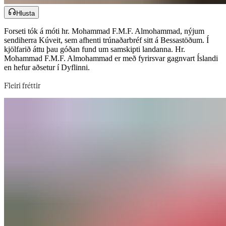
Hlusta
Forseti tók á móti hr. Mohammad F.M.F. Almohammad, nýjum
sendiherra Kúveit, sem afhenti trúnaðarbréf sitt á Bessastöðum. Í
kjölfarið áttu þau góðan fund um samskipti landanna. Hr.
Mohammad F.M.F. Almohammad er með fyrirsvar gagnvart Íslandi
en hefur aðsetur í Dyflinni.​​​​‌ ‍ ​‍​‍‌‍ ‌ ​‍‌‍‍‌‌‍‌ ‌‍‍‌‌‍ ‍​‍​‍​ ‍‍​‍​‍‌ ​ ‌‍​‌‌‍ ‍‌‍‍‌‌ ‌​‌ ‍‌​‍ ‍‌‍‍‌‌‍ ​‍​‍​‍ ​​‍​‍‌‍‍​‌ ​‍‌‍‌‌‌‍‌‍​‍​‍​ ‍‍​‍​‍‌‍‍​‌ ‌​‌ ‌​‌ ​​‌ ​ ​‍ ​‍ ‌‍‌‍‌‍ ‌ ​‍‌ ​ ‌‍‌‌‌ ‌​‌‍‍‌​‍ ‌‌‍‍‌‌ ​ ‌‍ ​‌‍​‌‌‍ ‍‌‍‌​‌ ​ ​‍ ‍‌ ‌‍‌‍‌‌‌ ​‍‌‍​ ‌‍‌‌‌‍ ​​‍ ‍‌‍​‌‌ ​​‌ ​​​‍ ‌ ​ ‌ ‌​‌ ‌‌‌‍‌​‌‍‍‌‌‍ ​‍ ‌‍‍‌‌‍ ‍‌ ‌​‌‍‌‌‌‍ ‍‌ ‌​​‍ ‌‍‌‌‌‍‌​‌‍‍‌‌ ‌​​‍ ‌‍ ‌‌‍ ‌‍‌​‌‍‌‌​ ‌‌ ​​‌ ​‍‌‍‌‌‌ ​ ‌‍‌‌‌‍ ‍‌ ‌​‌‍​‌‌ ‌​‌‍‍‌‌‍ ‌‍ ‍​ ‍ ‌‍‍‌‌‍‌​​ ‌​ ​ ​ ‌‍​ ‌ ​ ‍​‌‍​ ​ ​‌​ ​​​ ​‌​‍ ‌​ ‌​​ ‌‍‌‍‌​‌‍‌‌​‍ ‌​ ‌​‌‍‌‍​ ​ ​ ‌ ​‍ ‌​ ‍​‌‍‌‍‌‍‌‌​ ‌​​‍ ‌​ ‌‍‌‍‌‌‌‍‌‌​ ​ ‌‍​‍​ ‌​​ ‍​​ ‌‍‌‍​‍‌‍​‌​ ‌‌​ ‍‌​ ‍ ‌ ‌​‌ ‍‌‌ ​​‌‍‌‌​ ‌‌‍ ‍‌‍‌‌‌ ‌ ‌ ​ ​ ‍ ‌ ​​‌‍​‌‌ ‌​‌‍‍​​ ‌‌ ​​‌‍​‌‌‍‌ ‌‍‌‌‌​​‍‌ ‌‌‌‍‍‌‌‍ ​‌‍‌​‌‍‌‌‌ ​‍​‍‌‌​ ‌‌‌​​‍‌‌ ‌‍‍ ‌‍‌‌‌ ‍‌​‍‌‌​ ​ ‌​‌​​‍‌‌​ ​ ‌​‌​​‍‌‌​ ​‍​ ​‍‌‍‌​‌‍‌‍‌‍‌​​ ‌​​ ​‍‌‍​‍‌‍​ ‌‍​‌‌‍‌‌‌‍​‌‌‍​ ​ ​‌​‍‌‌​ ​‍​ ​‍​‍‌‌​ ‌‌‌​‌​​‍ ‍‌‍​ ‌‍ ‌‍ ‍‌ ‌​‌‍‌‌‌‍ ‍‌ ‌​​‍‌‌​ ‌‌‌​​‍‌‌ ‌‍‍ ‌‍‌‌‌ ‍‌​‍‌‌​ ​ ‌​‌​​‍‌‌​ ​ ‌​‌​​‍‌‌​ ​‍​ ​‍​ ​ ‌‍‌‍​ ​‌​ ‌‍‌‍​‌​ ‍​‌‍‌​​ ‍‌‌‍​‍​ ‌ ​ ‌​‌‍‌‌​‍‌‌​ ​‍​ ​‍​‍‌‌​ ‌‌‌​‌​​‍ ‍‌‍​ ‌‍‍​‌‍‍‌‌‍ ​‌‍‌​‌ ​‍‌‍‌‌‌‍ ‍​‍‌‌​ ‌‌‌​​‍‌‌ ‌‍‍ ‌‍‌‌‌ ‍‌​‍‌‌​ ​ ‌​‌​​‍‌‌​ ​ ‌​‌​​‍‌‌​ ​‍​ ​‍‌‍​ ​ ​‍​ ‌‌‌‍‌‌​ ‌ ​ ​‌‌‍‌‌​ ​ ‌‍​ ‌‍​‌​ ‌‍​ ​‍​‍‌‌​ ​‍​ ​‍​‍‌‌​ ‌‌‌​‌​​‍ ‍‌ ‌​‌‍‌‌‌ ‍​‌ ‌​​ ‌‍​‍‌‍​‌‌ ​ ‌‍‌‌‌‌‌‌‌ ​‍‌‍ ​​ ‌‌‍‍​‌ ‌​‌ ‌​‌ ​​‌ ​ ​‍‌‌​ ​‍‌​‌‍​‍‌‌​ ​‍‌​‌‍‌‍‌‍‌‍ ‌ ​‍‌ ​ ‌‍‌‌‌ ‌​‌‍‍‌​‍ ‌‌‍‍‌‌ ​ ‌‍ ​‌‍​‌‌‍ ‍‌‍‌​‌ ​ ​‍ ‍‌ ‌‍‌‍‌‌‌ ​‍‌‍​ ‌‍‌‌‌‍ ​​‍ ‍‌‍​‌‌ ​​‌ ​​​‍‌‌​ ​‍‌​‌‍‌ ​ ‌ ‌​‌ ‌‌‌‍‌​‌‍‍‌‌‍ ​‍‌‍‌‍‍‌‌‍‌​​ ‌​ ​ ​ ‌‍​ ‌ ​ ‍​‌‍​ ​ ​‌​ ​​​ ​‌​‍ ‌​ ‌​​ ‌‍‌‍‌​‌‍‌‌​‍ ‌​ ‌​‌‍‌‍​ ​ ​ ‌ ​‍ ‌​ ‍​‌‍‌‍‌‍‌‌​ ‌​​‍ ‌​ ‌‍‌‍‌‌‌‍‌‌​ ​ ‌‍​‍​ ‌​​ ‍​​ ‌‍‌‍​‍‌‍​‌​ ‌‌​ ‍‌​‍‌‍‌ ‌​‌ ‍‌‌ ​​‌‍‌‌​ ‌‌‍ ‍‌‍‌‌‌ ‌ ‌ ​ ​‍‌‍‌ ​​‌‍​‌‌ ‌​‌‍‍​​ ‌‌ ​​‌‍​‌‌‍‌ ‌‍‌‌‌​​‍‌ ‌‌‌‍‍‌‌‍ ​‌‍‌​‌‍‌‌‌ ​‍​‍‌‌​ ‌‌‌​​‍‌‌ ‌‍‍ ‌‍‌‌‌ ‍‌​‍‌‌​ ​ ‌​‌​​‍‌‌​ ​ ‌​‌​​‍‌‌​ ​‍​ ​‍‌‍‌​‌‍‌‍‌‍‌​​ ‌​​ ​‍‌‍​‍‌‍​ ‌‍​‌‌‍‌‌‌‍​‌‌‍​ ​ ​‌​‍‌‌​ ​‍​ ​‍​‍‌‌​ ‌‌‌​‌​​‍ ‍‌‍​ ‌‍ ‌‍ ‍‌ ‌​‌‍‌‌‌‍ ‍‌ ‌​​‍‌‌​ ‌‌‌​​‍‌‌ ‌‍‍ ‌‍‌‌‌ ‍‌​‍‌‌​ ​ ‌​‌​​‍‌‌​ ​ ‌​‌​​‍‌‌​ ​‍​ ​‍​ ​ ‌‍‌‍​ ​‌​ ‌‍‌‍​‌​ ‍​‌‍‌​​ ‍‌‌‍​‍​ ‌ ​ ‌​‌‍‌‌​‍‌‌​ ​‍​ ​‍​‍‌‌​ ‌‌‌​‌​​‍ ‍‌‍​ ‌‍‍​‌‍‍‌‌‍ ​‌‍‌​‌ ​‍‌‍‌‌‌‍ ‍​‍‌‌​ ‌‌‌​​‍‌‌ ‌‍‍ ‌‍‌‌‌ ‍‌​‍‌‌​ ​ ‌​‌​​‍‌‌​ ​ ‌​‌​​‍‌‌​ ​‍​ ​‍‌‍​ ​ ​‍​ ‌‌‌‍‌‌​ ‌ ​ ​‌‌‍‌‌​ ​ ‌‍​ ‌‍​‌​ ‌‍​ ​‍​‍‌‌​ ​‍​ ​‍​‍‌‌​ ‌‌‌​‌​​‍ ‍‌ ‌​‌‍‌‌‌ ‍​‌ ‌​​‍‌‍‌ ​​‌‍‌‌‌ ​‍‌ ​ ‌ ​​‌‍‌‌‌‍​ ‌ ‌​‌‍‍‌‌ ‌‍‌‍‌‌​ ‌‌ ​​‌ ‌‌‌‍​‍‌‍ ​‌‍‍‌‌ ​ ‌‍‍​‌‍‌‌‌‍‌​​‍​‍‌ ‌
Fleiri fréttir