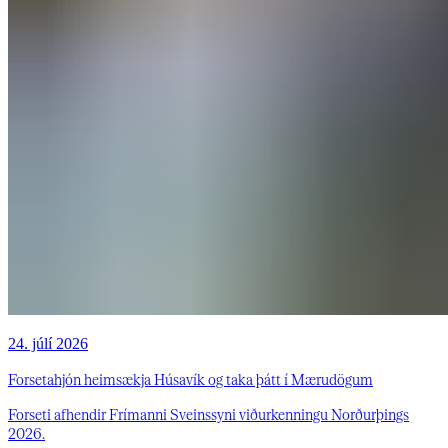
24. júlí 2026
Forsetahjón heimsækja Húsavík og taka þátt í Mærudögum
Forseti afhendir Frímanni Sveinssyni viðurkenningu Norðurþings
2026.