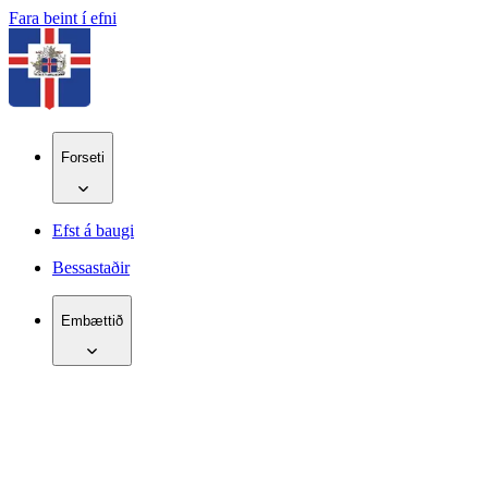
Fara beint í efni
Forseti
Efst á baugi
Bessastaðir
Embættið
IS
EN