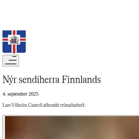
Leita
Nýr sendiherra Finnlands​​​​‌ ‍ ​‍​‍‌‍ ‌ ​‍‌‍‍‌‌‍‌ ‌‍‍‌‌‍ ‍​‍​‍​ ‍‍​‍​‍‌ ​ ‌‍​‌‌‍ ‍‌‍‍‌‌ ‌​‌ ‍‌​‍ ‍‌‍‍‌‌‍ ​‍​‍​‍ ​​‍​‍‌‍‍​‌ ​‍‌‍‌‌‌‍‌‍​‍​‍​ ‍‍​‍​‍‌‍‍​‌ ‌​‌ ‌​‌ ​​‌ ​ ​‍ ​‍ ‌‍‌‍‌‍ ‌ ​‍‌ ​ ‌‍‌‌‌ ‌​‌‍‍‌​‍ ‌‌‍‍‌‌ ​ ‌‍ ​‌‍​‌‌‍ ‍‌‍‌​‌ ​ ​‍ ‍‌ ‌‍‌‍‌‌‌ ​‍‌‍​ ‌‍‌‌‌‍ ​​‍ ‍‌‍​‌‌ ​​‌ ​​​‍ ‌ ​ ‌ ‌​‌ ‌‌‌‍‌​‌‍‍‌‌‍ ​‍ ‌‍‍‌‌‍ ‍‌ ‌​‌‍‌‌‌‍ ‍‌ ‌​​‍ ‌‍‌‌‌‍‌​‌‍‍‌‌ ‌​​‍ ‌‍ ‌‌‍ ‌‍‌​‌‍‌‌​ ‌‌ ​​‌ ​‍‌‍‌‌‌ ​ ‌‍‌‌‌‍ ‍‌ ‌​‌‍​‌‌ ‌​‌‍‍‌‌‍ ‌‍ ‍​ ‍ ‌‍‍‌‌‍‌​​ ‌‌ ​ ‌​‍‌‌​‌​‌‍‍​‌​​‌‌‍‌​‌‍​ ​ ‌‌‌‌‌​‌​​ ‌‌‍​‌‌​ ‌‌‌‌‌​‍‌​ ‌​‌​ ‌​ ​ ‌‌​ ‌‌‌​‌​‌ ‌ ‌ ‌​ ​​ ‍ ‌ ‌​‌ ‍‌‌ ​​‌‍‌‌​ ‌‌‍ ‍‌‍‌‌‌ ‌ ‌ ​ ​ ‍ ‌ ​​‌‍​‌‌ ‌​‌‍‍​​ ‌‌ ‌​‌‍‍‌‌ ‌​‌‍ ​‌‍‌‌​ ‌‍​‍‌‍​‌‌ ​ ‌‍‌‌‌‌‌‌‌ ​‍‌‍ ​​ ‌‌‍‍​‌ ‌​‌ ‌​‌ ​​‌ ​ ​‍‌‌​ ​‍‌​‌‍​‍‌‌​ ​‍‌​‌‍‌‍‌‍‌‍ ‌ ​‍‌ ​ ‌‍‌‌‌ ‌​‌‍‍‌​‍ ‌‌‍‍‌‌ ​ ‌‍ ​‌‍​‌‌‍ ‍‌‍‌​‌ ​ ​‍ ‍‌ ‌‍‌‍‌‌‌ ​‍‌‍​ ‌‍‌‌‌‍ ​​‍ ‍‌‍​‌‌ ​​‌ ​​​‍‌‌​ ​‍‌​‌‍‌ ​ ‌ ‌​‌ ‌‌‌‍‌​‌‍‍‌‌‍ ​‍‌‍‌‍‍‌‌‍‌​​ ‌‌ ​ ‌​‍‌‌​‌​‌‍‍​‌​​‌‌‍‌​‌‍​ ​ ‌‌‌‌‌​‌​​ ‌‌‍​‌‌​ ‌‌‌‌‌​‍‌​ ‌​‌​ ‌​ ​ ‌‌​ ‌‌‌​‌​‌ ‌ ‌ ‌​ ​​‍‌‍‌ ‌​‌ ‍‌‌ ​​‌‍‌‌​ ‌‌‍ ‍‌‍‌‌‌ ‌ ‌ ​ ​‍‌‍‌ ​​‌‍​‌‌ ‌​‌‍‍​​ ‌‌ ‌​‌‍‍‌‌ ‌​‌‍ ​‌‍‌‌​‍‌‍‌ ​​‌‍‌‌‌ ​‍‌ ​ ‌ ​​‌‍‌‌‌‍​ ‌ ‌​‌‍‍‌‌ ‌‍‌‍‌‌​ ‌‌ ​​‌ ‌‌‌‍​‍‌‍ ​‌‍‍‌‌ ​ ‌‍‍​‌‍‌‌‌‍‌​​‍​‍‌ ‌
4. september 2025
Lars Vilhelm Cantell afhendir trúnaðarbréf.​​​​‌ ‍ ​‍​‍‌‍ ‌ ​‍‌‍‍‌‌‍‌ ‌‍‍‌‌‍ ‍​‍​‍​ ‍‍​‍​‍‌ ​ ‌‍​‌‌‍ ‍‌‍‍‌‌ ‌​‌ ‍‌​‍ ‍‌‍‍‌‌‍ ​‍​‍​‍ ​​‍​‍‌‍‍​‌ ​‍‌‍‌‌‌‍‌‍​‍​‍​ ‍‍​‍​‍‌‍‍​‌ ‌​‌ ‌​‌ ​​‌ ​ ​‍ ​‍ ‌‍‌‍‌‍ ‌ ​‍‌ ​ ‌‍‌‌‌ ‌​‌‍‍‌​‍ ‌‌‍‍‌‌ ​ ‌‍ ​‌‍​‌‌‍ ‍‌‍‌​‌ ​ ​‍ ‍‌ ‌‍‌‍‌‌‌ ​‍‌‍​ ‌‍‌‌‌‍ ​​‍ ‍‌‍​‌‌ ​​‌ ​​​‍ ‌ ​ ‌ ‌​‌ ‌‌‌‍‌​‌‍‍‌‌‍ ​‍ ‌‍‍‌‌‍ ‍‌ ‌​‌‍‌‌‌‍ ‍‌ ‌​​‍ ‌‍‌‌‌‍‌​‌‍‍‌‌ ‌​​‍ ‌‍ ‌‌‍ ‌‍‌​‌‍‌‌​ ‌‌ ​​‌ ​‍‌‍‌‌‌ ​ ‌‍‌‌‌‍ ‍‌ ‌​‌‍​‌‌ ‌​‌‍‍‌‌‍ ‌‍ ‍​ ‍ ‌‍‍‌‌‍‌​​ ‌‌ ​ ‌​‍‌‌​‌​‌‍‍​‌​​‌‌‍‌​‌‍​ ​ ‌‌‌‌‌​‌​​ ‌‌‍​‌‌​ ‌‌‌‌‌​‍‌​ ‌​‌​ ‌​ ​ ‌‌​ ‌‌‌​‌​‌ ‌ ‌ ‌​ ​​ ‍ ‌ ‌​‌ ‍‌‌ ​​‌‍‌‌​ ‌‌‍ ‍‌‍‌‌‌ ‌ ‌ ​ ​ ‍ ‌ ​​‌‍​‌‌ ‌​‌‍‍​​ ‌‌‍‌​‌‍‌‌‌ ​ ‌‍​ ‌ ​‍‌‍‍‌‌ ​​‌ ‌​‌‍‍‌‌‍ ‌‍ ‍​ ‌‍​‍‌‍​‌‌ ​ ‌‍‌‌‌‌‌‌‌ ​‍‌‍ ​​ ‌‌‍‍​‌ ‌​‌ ‌​‌ ​​‌ ​ ​‍‌‌​ ​‍‌​‌‍​‍‌‌​ ​‍‌​‌‍‌‍‌‍‌‍ ‌ ​‍‌ ​ ‌‍‌‌‌ ‌​‌‍‍‌​‍ ‌‌‍‍‌‌ ​ ‌‍ ​‌‍​‌‌‍ ‍‌‍‌​‌ ​ ​‍ ‍‌ ‌‍‌‍‌‌‌ ​‍‌‍​ ‌‍‌‌‌‍ ​​‍ ‍‌‍​‌‌ ​​‌ ​​​‍‌‌​ ​‍‌​‌‍‌ ​ ‌ ‌​‌ ‌‌‌‍‌​‌‍‍‌‌‍ ​‍‌‍‌‍‍‌‌‍‌​​ ‌‌ ​ ‌​‍‌‌​‌​‌‍‍​‌​​‌‌‍‌​‌‍​ ​ ‌‌‌‌‌​‌​​ ‌‌‍​‌‌​ ‌‌‌‌‌​‍‌​ ‌​‌​ ‌​ ​ ‌‌​ ‌‌‌​‌​‌ ‌ ‌ ‌​ ​​‍‌‍‌ ‌​‌ ‍‌‌ ​​‌‍‌‌​ ‌‌‍ ‍‌‍‌‌‌ ‌ ‌ ​ ​‍‌‍‌ ​​‌‍​‌‌ ‌​‌‍‍​​ ‌‌‍‌​‌‍‌‌‌ ​ ‌‍​ ‌ ​‍‌‍‍‌‌ ​​‌ ‌​‌‍‍‌‌‍ ‌‍ ‍​‍‌‍‌ ​​‌‍‌‌‌ ​‍‌ ​ ‌ ​​‌‍‌‌‌‍​ ‌ ‌​‌‍‍‌‌ ‌‍‌‍‌‌​ ‌‌ ​​‌ ‌‌‌‍​‍‌‍ ​‌‍‍‌‌ ​ ‌‍‍​‌‍‌‌‌‍‌​​‍​‍‌ ‌