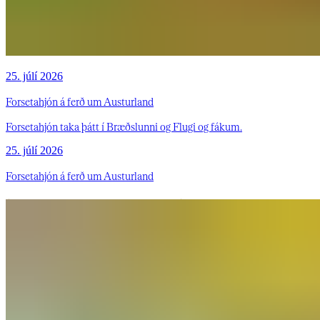
25. júlí 2026
Forsetahjón á ferð um Austurland
Forsetahjón taka þátt í Bræðslunni og Flugi og fákum.
25. júlí 2026
Forsetahjón á ferð um Austurland