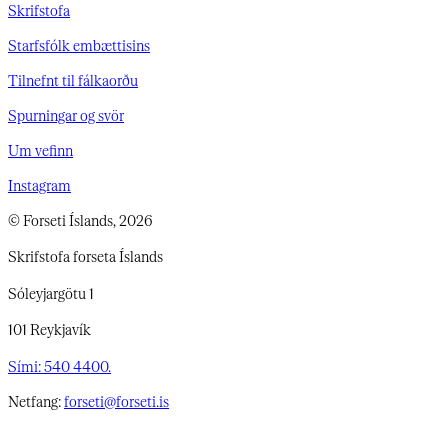
Skrifstofa
Starfsfólk embættisins
Tilnefnt til fálkaorðu
Spurningar og svör
Um vefinn
Instagram
© Forseti Íslands, 2026
Skrifstofa forseta Íslands
Sóleyjargötu 1
101 Reykjavík
Sími: 540 4400.
Netfang:
forseti@forseti.is