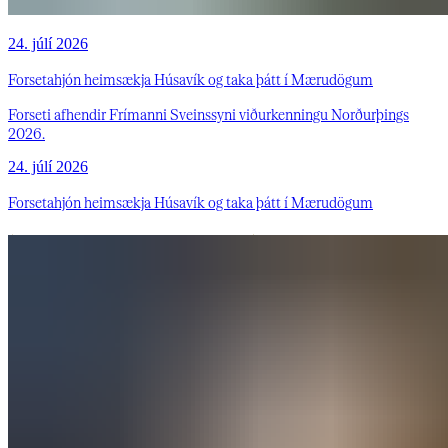
24. júlí 2026
Forsetahjón heimsækja Húsavík og taka þátt í Mærudögum
Forseti afhendir Frímanni Sveinssyni viðurkenningu Norðurþings
2026.
24. júlí 2026
Forsetahjón heimsækja Húsavík og taka þátt í Mærudögum