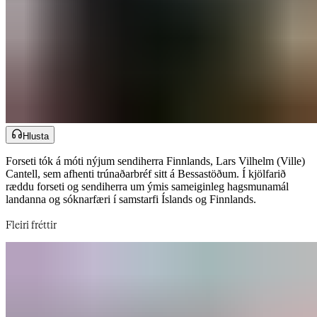
Hlusta
Forseti tók á móti nýjum sendiherra Finnlands, Lars Vilhelm (Ville)
Cantell, sem afhenti trúnaðarbréf sitt á Bessastöðum. Í kjölfarið
ræddu forseti og sendiherra um ýmis sameiginleg hagsmunamál
landanna og sóknarfæri í samstarfi Íslands og Finnlands.​​​​‌ ‍ ​‍​‍‌‍ ‌ ​‍‌‍‍‌‌‍‌ ‌‍‍‌‌‍ ‍​‍​‍​ ‍‍​‍​‍‌ ​ ‌‍​‌‌‍ ‍‌‍‍‌‌ ‌​‌ ‍‌​‍ ‍‌‍‍‌‌‍ ​‍​‍​‍ ​​‍​‍‌‍‍​‌ ​‍‌‍‌‌‌‍‌‍​‍​‍​ ‍‍​‍​‍‌‍‍​‌ ‌​‌ ‌​‌ ​​‌ ​ ​‍ ​‍ ‌‍‌‍‌‍ ‌ ​‍‌ ​ ‌‍‌‌‌ ‌​‌‍‍‌​‍ ‌‌‍‍‌‌ ​ ‌‍ ​‌‍​‌‌‍ ‍‌‍‌​‌ ​ ​‍ ‍‌ ‌‍‌‍‌‌‌ ​‍‌‍​ ‌‍‌‌‌‍ ​​‍ ‍‌‍​‌‌ ​​‌ ​​​‍ ‌ ​ ‌ ‌​‌ ‌‌‌‍‌​‌‍‍‌‌‍ ​‍ ‌‍‍‌‌‍ ‍‌ ‌​‌‍‌‌‌‍ ‍‌ ‌​​‍ ‌‍‌‌‌‍‌​‌‍‍‌‌ ‌​​‍ ‌‍ ‌‌‍ ‌‍‌​‌‍‌‌​ ‌‌ ​​‌ ​‍‌‍‌‌‌ ​ ‌‍‌‌‌‍ ‍‌ ‌​‌‍​‌‌ ‌​‌‍‍‌‌‍ ‌‍ ‍​ ‍ ‌‍‍‌‌‍‌​​ ‌‌ ​ ‌​‍‌‌​‌​‌‍‍​‌​​‌‌‍‌​‌‍​ ​ ‌‌‌‌‌​‌​​ ‌‌‍​‌‌​ ‌‌‌‌‌​‍‌​ ‌​‌​ ‌​ ​ ‌‌​ ‌‌‌​‌​‌ ‌ ‌ ‌​ ​​ ‍ ‌ ‌​‌ ‍‌‌ ​​‌‍‌‌​ ‌‌‍ ‍‌‍‌‌‌ ‌ ‌ ​ ​ ‍ ‌ ​​‌‍​‌‌ ‌​‌‍‍​​ ‌‌ ​​‌‍​‌‌‍‌ ‌‍‌‌‌​​‍‌ ‌‌‌‍‍‌‌‍ ​‌‍‌​‌‍‌‌‌ ​‍​‍‌‌​ ‌‌‌​​‍‌‌ ‌‍‍ ‌‍‌‌‌ ‍‌​‍‌‌​ ​ ‌​‌​​‍‌‌​ ​ ‌​‌​​‍‌‌​ ​‍​ ​‍‌ ​‍‌‍‍‌‌‍​ ‌‍‍​‌ ‌​‌‍‌‌‌ ‍​‌ ‌​​‍ ‌‌ ‌‍‌ ‌‍​ ​‌​ ​​‌ ‍‍‌‍‌‌‌ ​‌​ ‌ ‌ ​ ​‍‌‌​ ​‍​ ​‍​‍‌‌​ ‌‌‌​‌​​‍ ‍‌‍​ ‌‍ ‌‍ ‍‌ ‌​‌‍‌‌‌‍ ‍‌ ‌​​‍‌‌​ ‌‌‌​​‍‌‌ ‌‍‍ ‌‍‌‌‌ ‍‌​‍‌‌​ ​ ‌​‌​​‍‌‌​ ​ ‌​‌​​‍‌‌​ ​‍​ ​‍​ ‍‌​ ‍‌​ ‍‌​ ‌‌‌‍‌‌​ ‍​‌‍‌‌​ ‌‌‌‍​ ‌‍​ ​ ‍‌​ ​‌​‍‌‌​ ​‍​ ​‍​‍‌‌​ ‌‌‌​‌​​‍ ‍‌‍​ ‌‍‍​‌‍‍‌‌‍ ​‌‍‌​‌ ​‍‌‍‌‌‌‍ ‍​‍‌‌​ ‌‌‌​​‍‌‌ ‌‍‍ ‌‍‌‌‌ ‍‌​‍‌‌​ ​ ‌​‌​​‍‌‌​ ​ ‌​‌​​‍‌‌​ ​‍​ ​‍​ ‍‌​ ‍​​ ‍​​ ‍​‌‍​ ​ ‌‌‌‍‌‌‌‍​‌​ ‍​‌‍​‍​ ‌‍​ ​ ​‍‌‌​ ​‍​ ​‍​‍‌‌​ ‌‌‌​‌​​‍ ‍‌ ‌​‌‍‌‌‌ ‍​‌ ‌​​ ‌‍​‍‌‍​‌‌ ​ ‌‍‌‌‌‌‌‌‌ ​‍‌‍ ​​ ‌‌‍‍​‌ ‌​‌ ‌​‌ ​​‌ ​ ​‍‌‌​ ​‍‌​‌‍​‍‌‌​ ​‍‌​‌‍‌‍‌‍‌‍ ‌ ​‍‌ ​ ‌‍‌‌‌ ‌​‌‍‍‌​‍ ‌‌‍‍‌‌ ​ ‌‍ ​‌‍​‌‌‍ ‍‌‍‌​‌ ​ ​‍ ‍‌ ‌‍‌‍‌‌‌ ​‍‌‍​ ‌‍‌‌‌‍ ​​‍ ‍‌‍​‌‌ ​​‌ ​​​‍‌‌​ ​‍‌​‌‍‌ ​ ‌ ‌​‌ ‌‌‌‍‌​‌‍‍‌‌‍ ​‍‌‍‌‍‍‌‌‍‌​​ ‌‌ ​ ‌​‍‌‌​‌​‌‍‍​‌​​‌‌‍‌​‌‍​ ​ ‌‌‌‌‌​‌​​ ‌‌‍​‌‌​ ‌‌‌‌‌​‍‌​ ‌​‌​ ‌​ ​ ‌‌​ ‌‌‌​‌​‌ ‌ ‌ ‌​ ​​‍‌‍‌ ‌​‌ ‍‌‌ ​​‌‍‌‌​ ‌‌‍ ‍‌‍‌‌‌ ‌ ‌ ​ ​‍‌‍‌ ​​‌‍​‌‌ ‌​‌‍‍​​ ‌‌ ​​‌‍​‌‌‍‌ ‌‍‌‌‌​​‍‌ ‌‌‌‍‍‌‌‍ ​‌‍‌​‌‍‌‌‌ ​‍​‍‌‌​ ‌‌‌​​‍‌‌ ‌‍‍ ‌‍‌‌‌ ‍‌​‍‌‌​ ​ ‌​‌​​‍‌‌​ ​ ‌​‌​​‍‌‌​ ​‍​ ​‍‌ ​‍‌‍‍‌‌‍​ ‌‍‍​‌ ‌​‌‍‌‌‌ ‍​‌ ‌​​‍ ‌‌ ‌‍‌ ‌‍​ ​‌​ ​​‌ ‍‍‌‍‌‌‌ ​‌​ ‌ ‌ ​ ​‍‌‌​ ​‍​ ​‍​‍‌‌​ ‌‌‌​‌​​‍ ‍‌‍​ ‌‍ ‌‍ ‍‌ ‌​‌‍‌‌‌‍ ‍‌ ‌​​‍‌‌​ ‌‌‌​​‍‌‌ ‌‍‍ ‌‍‌‌‌ ‍‌​‍‌‌​ ​ ‌​‌​​‍‌‌​ ​ ‌​‌​​‍‌‌​ ​‍​ ​‍​ ‍‌​ ‍‌​ ‍‌​ ‌‌‌‍‌‌​ ‍​‌‍‌‌​ ‌‌‌‍​ ‌‍​ ​ ‍‌​ ​‌​‍‌‌​ ​‍​ ​‍​‍‌‌​ ‌‌‌​‌​​‍ ‍‌‍​ ‌‍‍​‌‍‍‌‌‍ ​‌‍‌​‌ ​‍‌‍‌‌‌‍ ‍​‍‌‌​ ‌‌‌​​‍‌‌ ‌‍‍ ‌‍‌‌‌ ‍‌​‍‌‌​ ​ ‌​‌​​‍‌‌​ ​ ‌​‌​​‍‌‌​ ​‍​ ​‍​ ‍‌​ ‍​​ ‍​​ ‍​‌‍​ ​ ‌‌‌‍‌‌‌‍​‌​ ‍​‌‍​‍​ ‌‍​ ​ ​‍‌‌​ ​‍​ ​‍​‍‌‌​ ‌‌‌​‌​​‍ ‍‌ ‌​‌‍‌‌‌ ‍​‌ ‌​​‍‌‍‌ ​​‌‍‌‌‌ ​‍‌ ​ ‌ ​​‌‍‌‌‌‍​ ‌ ‌​‌‍‍‌‌ ‌‍‌‍‌‌​ ‌‌ ​​‌ ‌‌‌‍​‍‌‍ ​‌‍‍‌‌ ​ ‌‍‍​‌‍‌‌‌‍‌​​‍​‍‌ ‌
Fleiri fréttir