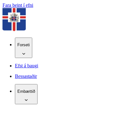
Fara beint í efni
Forseti
Efst á baugi
Bessastaðir
Embættið
IS
EN