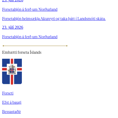
Forsetahjón á ferð um Norðurland
Forsetahjón heimsækja Akureyri og taka þátt í Landsmóti skáta.
23. júlí 2026
Forsetahjón á ferð um Norðurland
Embætti
forseta Íslands
Forseti
Efst á baugi
Bessastaðir