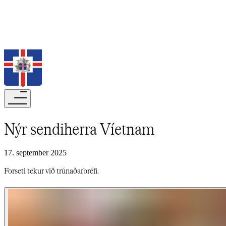
Leita
Nýr sendiherra Víetnam​​​​‌ ‍ ​‍​‍‌‍ ‌ ​‍‌‍‍‌‌‍‌ ‌‍‍‌‌‍ ‍​‍​‍​ ‍‍​‍​‍‌ ​ ‌‍​‌‌‍ ‍‌‍‍‌‌ ‌​‌ ‍‌​‍ ‍‌‍‍‌‌‍ ​‍​‍​‍ ​​‍​‍‌‍‍​‌ ​‍‌‍‌‌‌‍‌‍​‍​‍​ ‍‍​‍​‍‌‍‍​‌ ‌​‌ ‌​‌ ​​‌ ​ ​‍ ​‍ ‌‍‌‍‌‍ ‌ ​‍‌ ​ ‌‍‌‌‌ ‌​‌‍‍‌​‍ ‌‌‍‍‌‌ ​ ‌‍ ​‌‍​‌‌‍ ‍‌‍‌​‌ ​ ​‍ ‍‌ ‌‍‌‍‌‌‌ ​‍‌‍​ ‌‍‌‌‌‍ ​​‍ ‍‌‍​‌‌ ​​‌ ​​​‍ ‌ ​ ‌ ‌​‌ ‌‌‌‍‌​‌‍‍‌‌‍ ​‍ ‌‍‍‌‌‍ ‍‌ ‌​‌‍‌‌‌‍ ‍‌ ‌​​‍ ‌‍‌‌‌‍‌​‌‍‍‌‌ ‌​​‍ ‌‍ ‌‌‍ ‌‍‌​‌‍‌‌​ ‌‌ ​​‌ ​‍‌‍‌‌‌ ​ ‌‍‌‌‌‍ ‍‌ ‌​‌‍​‌‌ ‌​‌‍‍‌‌‍ ‌‍ ‍​ ‍ ‌‍‍‌‌‍‌​​ ‌‌ ​ ‌​‍‌‌​‌​‌‍‍​‌​​‌‌‍‌​‌‍​ ​ ‌‌‌‌‌​‌​​ ‌‌‍​‌‌​ ‌‌‌‌‌​‍‌​ ‌​‌​ ‌​ ​ ‌‌​ ‌‌‌​‌​‌‌​ ‌​‌​ ​​ ‍ ‌ ‌​‌ ‍‌‌ ​​‌‍‌‌​ ‌‌‍ ‍‌‍‌‌‌ ‌ ‌ ​ ​ ‍ ‌ ​​‌‍​‌‌ ‌​‌‍‍​​ ‌‌ ‌​‌‍‍‌‌ ‌​‌‍ ​‌‍‌‌​ ‌‍​‍‌‍​‌‌ ​ ‌‍‌‌‌‌‌‌‌ ​‍‌‍ ​​ ‌‌‍‍​‌ ‌​‌ ‌​‌ ​​‌ ​ ​‍‌‌​ ​‍‌​‌‍​‍‌‌​ ​‍‌​‌‍‌‍‌‍‌‍ ‌ ​‍‌ ​ ‌‍‌‌‌ ‌​‌‍‍‌​‍ ‌‌‍‍‌‌ ​ ‌‍ ​‌‍​‌‌‍ ‍‌‍‌​‌ ​ ​‍ ‍‌ ‌‍‌‍‌‌‌ ​‍‌‍​ ‌‍‌‌‌‍ ​​‍ ‍‌‍​‌‌ ​​‌ ​​​‍‌‌​ ​‍‌​‌‍‌ ​ ‌ ‌​‌ ‌‌‌‍‌​‌‍‍‌‌‍ ​‍‌‍‌‍‍‌‌‍‌​​ ‌‌ ​ ‌​‍‌‌​‌​‌‍‍​‌​​‌‌‍‌​‌‍​ ​ ‌‌‌‌‌​‌​​ ‌‌‍​‌‌​ ‌‌‌‌‌​‍‌​ ‌​‌​ ‌​ ​ ‌‌​ ‌‌‌​‌​‌‌​ ‌​‌​ ​​‍‌‍‌ ‌​‌ ‍‌‌ ​​‌‍‌‌​ ‌‌‍ ‍‌‍‌‌‌ ‌ ‌ ​ ​‍‌‍‌ ​​‌‍​‌‌ ‌​‌‍‍​​ ‌‌ ‌​‌‍‍‌‌ ‌​‌‍ ​‌‍‌‌​‍‌‍‌ ​​‌‍‌‌‌ ​‍‌ ​ ‌ ​​‌‍‌‌‌‍​ ‌ ‌​‌‍‍‌‌ ‌‍‌‍‌‌​ ‌‌ ​​‌ ‌‌‌‍​‍‌‍ ​‌‍‍‌‌ ​ ‌‍‍​‌‍‌‌‌‍‌​​‍​‍‌ ‌
17. september 2025
Forseti tekur við trúnaðarbréfi.​​​​‌ ‍ ​‍​‍‌‍ ‌ ​‍‌‍‍‌‌‍‌ ‌‍‍‌‌‍ ‍​‍​‍​ ‍‍​‍​‍‌ ​ ‌‍​‌‌‍ ‍‌‍‍‌‌ ‌​‌ ‍‌​‍ ‍‌‍‍‌‌‍ ​‍​‍​‍ ​​‍​‍‌‍‍​‌ ​‍‌‍‌‌‌‍‌‍​‍​‍​ ‍‍​‍​‍‌‍‍​‌ ‌​‌ ‌​‌ ​​‌ ​ ​‍ ​‍ ‌‍‌‍‌‍ ‌ ​‍‌ ​ ‌‍‌‌‌ ‌​‌‍‍‌​‍ ‌‌‍‍‌‌ ​ ‌‍ ​‌‍​‌‌‍ ‍‌‍‌​‌ ​ ​‍ ‍‌ ‌‍‌‍‌‌‌ ​‍‌‍​ ‌‍‌‌‌‍ ​​‍ ‍‌‍​‌‌ ​​‌ ​​​‍ ‌ ​ ‌ ‌​‌ ‌‌‌‍‌​‌‍‍‌‌‍ ​‍ ‌‍‍‌‌‍ ‍‌ ‌​‌‍‌‌‌‍ ‍‌ ‌​​‍ ‌‍‌‌‌‍‌​‌‍‍‌‌ ‌​​‍ ‌‍ ‌‌‍ ‌‍‌​‌‍‌‌​ ‌‌ ​​‌ ​‍‌‍‌‌‌ ​ ‌‍‌‌‌‍ ‍‌ ‌​‌‍​‌‌ ‌​‌‍‍‌‌‍ ‌‍ ‍​ ‍ ‌‍‍‌‌‍‌​​ ‌‌ ​ ‌​‍‌‌​‌​‌‍‍​‌​​‌‌‍‌​‌‍​ ​ ‌‌‌‌‌​‌​​ ‌‌‍​‌‌​ ‌‌‌‌‌​‍‌​ ‌​‌​ ‌​ ​ ‌‌​ ‌‌‌​‌​‌‌​ ‌​‌​ ​​ ‍ ‌ ‌​‌ ‍‌‌ ​​‌‍‌‌​ ‌‌‍ ‍‌‍‌‌‌ ‌ ‌ ​ ​ ‍ ‌ ​​‌‍​‌‌ ‌​‌‍‍​​ ‌‌‍‌​‌‍‌‌‌ ​ ‌‍​ ‌ ​‍‌‍‍‌‌ ​​‌ ‌​‌‍‍‌‌‍ ‌‍ ‍​ ‌‍​‍‌‍​‌‌ ​ ‌‍‌‌‌‌‌‌‌ ​‍‌‍ ​​ ‌‌‍‍​‌ ‌​‌ ‌​‌ ​​‌ ​ ​‍‌‌​ ​‍‌​‌‍​‍‌‌​ ​‍‌​‌‍‌‍‌‍‌‍ ‌ ​‍‌ ​ ‌‍‌‌‌ ‌​‌‍‍‌​‍ ‌‌‍‍‌‌ ​ ‌‍ ​‌‍​‌‌‍ ‍‌‍‌​‌ ​ ​‍ ‍‌ ‌‍‌‍‌‌‌ ​‍‌‍​ ‌‍‌‌‌‍ ​​‍ ‍‌‍​‌‌ ​​‌ ​​​‍‌‌​ ​‍‌​‌‍‌ ​ ‌ ‌​‌ ‌‌‌‍‌​‌‍‍‌‌‍ ​‍‌‍‌‍‍‌‌‍‌​​ ‌‌ ​ ‌​‍‌‌​‌​‌‍‍​‌​​‌‌‍‌​‌‍​ ​ ‌‌‌‌‌​‌​​ ‌‌‍​‌‌​ ‌‌‌‌‌​‍‌​ ‌​‌​ ‌​ ​ ‌‌​ ‌‌‌​‌​‌‌​ ‌​‌​ ​​‍‌‍‌ ‌​‌ ‍‌‌ ​​‌‍‌‌​ ‌‌‍ ‍‌‍‌‌‌ ‌ ‌ ​ ​‍‌‍‌ ​​‌‍​‌‌ ‌​‌‍‍​​ ‌‌‍‌​‌‍‌‌‌ ​ ‌‍​ ‌ ​‍‌‍‍‌‌ ​​‌ ‌​‌‍‍‌‌‍ ‌‍ ‍​‍‌‍‌ ​​‌‍‌‌‌ ​‍‌ ​ ‌ ​​‌‍‌‌‌‍​ ‌ ‌​‌‍‍‌‌ ‌‍‌‍‌‌​ ‌‌ ​​‌ ‌‌‌‍​‍‌‍ ​‌‍‍‌‌ ​ ‌‍‍​‌‍‌‌‌‍‌​​‍​‍‌ ‌