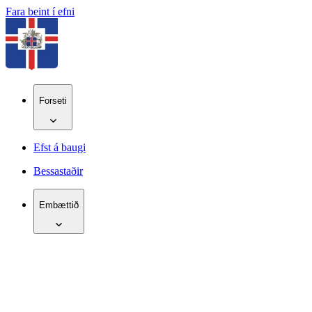
Fara beint í efni
Forseti
Efst á baugi
Bessastaðir
Embættið
IS
EN