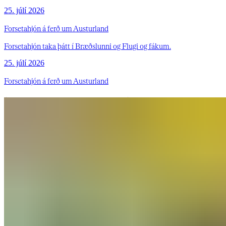
25. júlí 2026
Forsetahjón á ferð um Austurland
Forsetahjón taka þátt í Bræðslunni og Flugi og fákum.
25. júlí 2026
Forsetahjón á ferð um Austurland