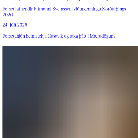
Forseti afhendir Frímanni Sveinssyni viðurkenningu Norðurþings
2026.
24. júlí 2026
Forsetahjón heimsækja Húsavík og taka þátt í Mærudögum