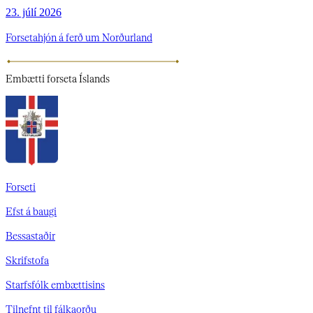
23. júlí 2026
Forsetahjón á ferð um Norðurland
Embætti
forseta Íslands
Forseti
Efst á baugi
Bessastaðir
Skrifstofa
Starfsfólk embættisins
Tilnefnt til fálkaorðu