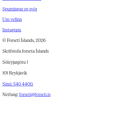
Spurningar og svör
Um vefinn
Instagram
© Forseti Íslands, 2026
Skrifstofa forseta Íslands
Sóleyjargötu 1
101 Reykjavík
Sími: 540 4400.
Netfang:
forseti@forseti.is