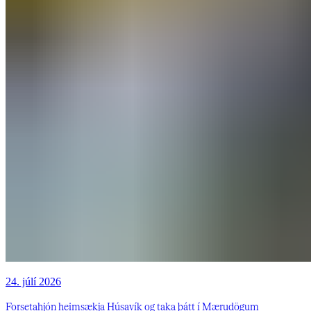
24. júlí 2026
Forsetahjón heimsækja Húsavík og taka þátt í Mærudögum