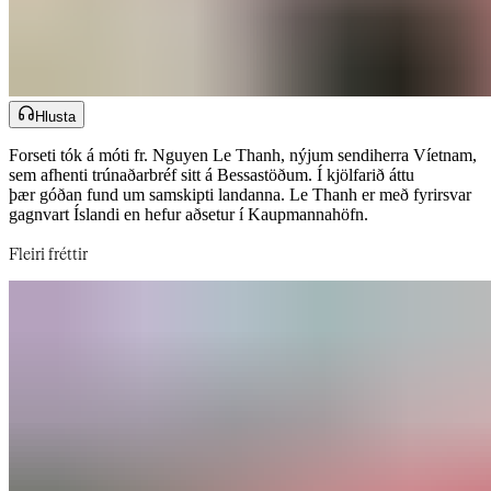
Hlusta
Forseti tók á móti fr. Nguyen Le Thanh, nýjum sendiherra Víetnam,
sem afhenti trúnaðarbréf sitt á Bessastöðum. Í kjölfarið áttu
þær góðan fund um samskipti landanna. Le Thanh er með fyrirsvar
gagnvart Íslandi en hefur aðsetur í Kaupmannahöfn.​​​​‌ ‍ ​‍​‍‌‍ ‌ ​‍‌‍‍‌‌‍‌ ‌‍‍‌‌‍ ‍​‍​‍​ ‍‍​‍​‍‌ ​ ‌‍​‌‌‍ ‍‌‍‍‌‌ ‌​‌ ‍‌​‍ ‍‌‍‍‌‌‍ ​‍​‍​‍ ​​‍​‍‌‍‍​‌ ​‍‌‍‌‌‌‍‌‍​‍​‍​ ‍‍​‍​‍‌‍‍​‌ ‌​‌ ‌​‌ ​​‌ ​ ​‍ ​‍ ‌‍‌‍‌‍ ‌ ​‍‌ ​ ‌‍‌‌‌ ‌​‌‍‍‌​‍ ‌‌‍‍‌‌ ​ ‌‍ ​‌‍​‌‌‍ ‍‌‍‌​‌ ​ ​‍ ‍‌ ‌‍‌‍‌‌‌ ​‍‌‍​ ‌‍‌‌‌‍ ​​‍ ‍‌‍​‌‌ ​​‌ ​​​‍ ‌ ​ ‌ ‌​‌ ‌‌‌‍‌​‌‍‍‌‌‍ ​‍ ‌‍‍‌‌‍ ‍‌ ‌​‌‍‌‌‌‍ ‍‌ ‌​​‍ ‌‍‌‌‌‍‌​‌‍‍‌‌ ‌​​‍ ‌‍ ‌‌‍ ‌‍‌​‌‍‌‌​ ‌‌ ​​‌ ​‍‌‍‌‌‌ ​ ‌‍‌‌‌‍ ‍‌ ‌​‌‍​‌‌ ‌​‌‍‍‌‌‍ ‌‍ ‍​ ‍ ‌‍‍‌‌‍‌​​ ‌‌ ​ ‌​‍‌‌​‌​‌‍‍​‌​​‌‌‍‌​‌‍​ ​ ‌‌‌‌‌​‌​​ ‌‌‍​‌‌​ ‌‌‌‌‌​‍‌​ ‌​‌​ ‌​ ​ ‌‌​ ‌‌‌​‌​‌‌​ ‌​‌​ ​​ ‍ ‌ ‌​‌ ‍‌‌ ​​‌‍‌‌​ ‌‌‍ ‍‌‍‌‌‌ ‌ ‌ ​ ​ ‍ ‌ ​​‌‍​‌‌ ‌​‌‍‍​​ ‌‌ ​​‌‍​‌‌‍‌ ‌‍‌‌‌​​‍‌ ‌‌‌‍‍‌‌‍ ​‌‍‌​‌‍‌‌‌ ​‍​‍‌‌​ ‌‌‌​​‍‌‌ ‌‍‍ ‌‍‌‌‌ ‍‌​‍‌‌​ ​ ‌​‌​​‍‌‌​ ​ ‌​‌​​‍‌‌​ ​‍​ ​‍‌ ​‍‌‍‍‌‌‍​ ‌‍‍​‌ ‌​‌‍‌‌‌ ‍​‌ ‌​​‍ ‌‌‍‌‌‌ ‌​‌ ‌‌‌ ‍​​ ‌‌​ ​‍‌ ​​‌‍​‍​ ​ ​‍‌‌​ ​‍​ ​‍​‍‌‌​ ‌‌‌​‌​​‍ ‍‌‍​ ‌‍ ‌‍ ‍‌ ‌​‌‍‌‌‌‍ ‍‌ ‌​​‍‌‌​ ‌‌‌​​‍‌‌ ‌‍‍ ‌‍‌‌‌ ‍‌​‍‌‌​ ​ ‌​‌​​‍‌‌​ ​ ‌​‌​​‍‌‌​ ​‍​ ​‍​ ​‍‌‍​‍​ ‌‌​ ​‌‌‍‌‌​ ‌‍​ ‍​‌‍‌‍​ ‍​​ ​‌‌‍​‌​ ‌ ​‍‌‌​ ​‍​ ​‍​‍‌‌​ ‌‌‌​‌​​‍ ‍‌‍​ ‌‍‍​‌‍‍‌‌‍ ​‌‍‌​‌ ​‍‌‍‌‌‌‍ ‍​‍‌‌​ ‌‌‌​​‍‌‌ ‌‍‍ ‌‍‌‌‌ ‍‌​‍‌‌​ ​ ‌​‌​​‍‌‌​ ​ ‌​‌​​‍‌‌​ ​‍​ ​‍‌‍​‍​ ​​​ ‌ ‌‍​ ​ ‌‌‌‍​‍​ ‍​​ ‍‌​ ​ ​ ​ ‌‍‌‌‌‍​ ​‍‌‌​ ​‍​ ​‍​‍‌‌​ ‌‌‌​‌​​‍ ‍‌ ‌​‌‍‌‌‌ ‍​‌ ‌​​ ‌‍​‍‌‍​‌‌ ​ ‌‍‌‌‌‌‌‌‌ ​‍‌‍ ​​ ‌‌‍‍​‌ ‌​‌ ‌​‌ ​​‌ ​ ​‍‌‌​ ​‍‌​‌‍​‍‌‌​ ​‍‌​‌‍‌‍‌‍‌‍ ‌ ​‍‌ ​ ‌‍‌‌‌ ‌​‌‍‍‌​‍ ‌‌‍‍‌‌ ​ ‌‍ ​‌‍​‌‌‍ ‍‌‍‌​‌ ​ ​‍ ‍‌ ‌‍‌‍‌‌‌ ​‍‌‍​ ‌‍‌‌‌‍ ​​‍ ‍‌‍​‌‌ ​​‌ ​​​‍‌‌​ ​‍‌​‌‍‌ ​ ‌ ‌​‌ ‌‌‌‍‌​‌‍‍‌‌‍ ​‍‌‍‌‍‍‌‌‍‌​​ ‌‌ ​ ‌​‍‌‌​‌​‌‍‍​‌​​‌‌‍‌​‌‍​ ​ ‌‌‌‌‌​‌​​ ‌‌‍​‌‌​ ‌‌‌‌‌​‍‌​ ‌​‌​ ‌​ ​ ‌‌​ ‌‌‌​‌​‌‌​ ‌​‌​ ​​‍‌‍‌ ‌​‌ ‍‌‌ ​​‌‍‌‌​ ‌‌‍ ‍‌‍‌‌‌ ‌ ‌ ​ ​‍‌‍‌ ​​‌‍​‌‌ ‌​‌‍‍​​ ‌‌ ​​‌‍​‌‌‍‌ ‌‍‌‌‌​​‍‌ ‌‌‌‍‍‌‌‍ ​‌‍‌​‌‍‌‌‌ ​‍​‍‌‌​ ‌‌‌​​‍‌‌ ‌‍‍ ‌‍‌‌‌ ‍‌​‍‌‌​ ​ ‌​‌​​‍‌‌​ ​ ‌​‌​​‍‌‌​ ​‍​ ​‍‌ ​‍‌‍‍‌‌‍​ ‌‍‍​‌ ‌​‌‍‌‌‌ ‍​‌ ‌​​‍ ‌‌‍‌‌‌ ‌​‌ ‌‌‌ ‍​​ ‌‌​ ​‍‌ ​​‌‍​‍​ ​ ​‍‌‌​ ​‍​ ​‍​‍‌‌​ ‌‌‌​‌​​‍ ‍‌‍​ ‌‍ ‌‍ ‍‌ ‌​‌‍‌‌‌‍ ‍‌ ‌​​‍‌‌​ ‌‌‌​​‍‌‌ ‌‍‍ ‌‍‌‌‌ ‍‌​‍‌‌​ ​ ‌​‌​​‍‌‌​ ​ ‌​‌​​‍‌‌​ ​‍​ ​‍​ ​‍‌‍​‍​ ‌‌​ ​‌‌‍‌‌​ ‌‍​ ‍​‌‍‌‍​ ‍​​ ​‌‌‍​‌​ ‌ ​‍‌‌​ ​‍​ ​‍​‍‌‌​ ‌‌‌​‌​​‍ ‍‌‍​ ‌‍‍​‌‍‍‌‌‍ ​‌‍‌​‌ ​‍‌‍‌‌‌‍ ‍​‍‌‌​ ‌‌‌​​‍‌‌ ‌‍‍ ‌‍‌‌‌ ‍‌​‍‌‌​ ​ ‌​‌​​‍‌‌​ ​ ‌​‌​​‍‌‌​ ​‍​ ​‍‌‍​‍​ ​​​ ‌ ‌‍​ ​ ‌‌‌‍​‍​ ‍​​ ‍‌​ ​ ​ ​ ‌‍‌‌‌‍​ ​‍‌‌​ ​‍​ ​‍​‍‌‌​ ‌‌‌​‌​​‍ ‍‌ ‌​‌‍‌‌‌ ‍​‌ ‌​​‍‌‍‌ ​​‌‍‌‌‌ ​‍‌ ​ ‌ ​​‌‍‌‌‌‍​ ‌ ‌​‌‍‍‌‌ ‌‍‌‍‌‌​ ‌‌ ​​‌ ‌‌‌‍​‍‌‍ ​‌‍‍‌‌ ​ ‌‍‍​‌‍‌‌‌‍‌​​‍​‍‌ ‌
Fleiri fréttir