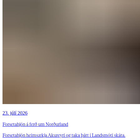
23. júlí 2026
Forsetahjón á ferð um Norðurland
Forsetahjón heimsækja Akureyri og taka þátt í Landsmóti skáta.