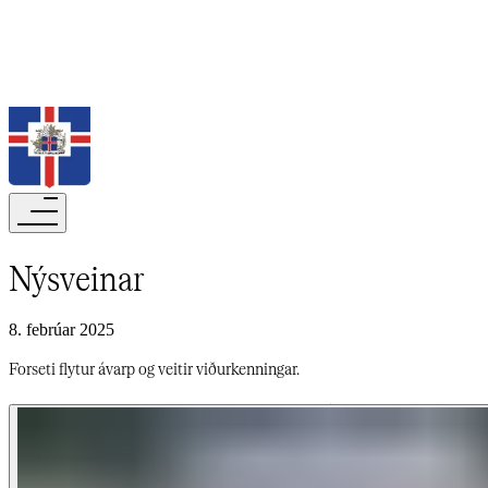
Leita
Nýsveinar​​​​‌ ‍ ​‍​‍‌‍ ‌ ​‍‌‍‍‌‌‍‌ ‌‍‍‌‌‍ ‍​‍​‍​ ‍‍​‍​‍‌ ​ ‌‍​‌‌‍ ‍‌‍‍‌‌ ‌​‌ ‍‌​‍ ‍‌‍‍‌‌‍ ​‍​‍​‍ ​​‍​‍‌‍‍​‌ ​‍‌‍‌‌‌‍‌‍​‍​‍​ ‍‍​‍​‍‌‍‍​‌ ‌​‌ ‌​‌ ​​‌ ​ ​‍ ​‍ ‌‍‌‍‌‍ ‌ ​‍‌ ​ ‌‍‌‌‌ ‌​‌‍‍‌​‍ ‌‌‍‍‌‌ ​ ‌‍ ​‌‍​‌‌‍ ‍‌‍‌​‌ ​ ​‍ ‍‌ ‌‍‌‍‌‌‌ ​‍‌‍​ ‌‍‌‌‌‍ ​​‍ ‍‌‍​‌‌ ​​‌ ​​​‍ ‌ ​ ‌ ‌​‌ ‌‌‌‍‌​‌‍‍‌‌‍ ​‍ ‌‍‍‌‌‍ ‍‌ ‌​‌‍‌‌‌‍ ‍‌ ‌​​‍ ‌‍‌‌‌‍‌​‌‍‍‌‌ ‌​​‍ ‌‍ ‌‌‍ ‌‍‌​‌‍‌‌​ ‌‌ ​​‌ ​‍‌‍‌‌‌ ​ ‌‍‌‌‌‍ ‍‌ ‌​‌‍​‌‌ ‌​‌‍‍‌‌‍ ‌‍ ‍​ ‍ ‌‍‍‌‌‍‌​​ ‌‌ ‌​‌​ ​‌ ​‌‌​ ‌‌​ ​ ‌ ‌‍ ‌‍‍‌‌‍ ​‌‌‍‌‌ ‍‌‌ ‍‍‌‍‌​‌ ‍‌‌‌​ ‌ ‌ ​ ‌‌‌‍‍‌‌‌‍‌​ ​​‌‍‌‍‌​‍​​ ‍ ‌ ‌​‌ ‍‌‌ ​​‌‍‌‌​ ‌‌‍ ‍‌‍‌‌‌ ‌ ‌ ​ ​ ‍ ‌ ​​‌‍​‌‌ ‌​‌‍‍​​ ‌‌ ‌​‌‍‍‌‌ ‌​‌‍ ​‌‍‌‌​ ‌‍​‍‌‍​‌‌ ​ ‌‍‌‌‌‌‌‌‌ ​‍‌‍ ​​ ‌‌‍‍​‌ ‌​‌ ‌​‌ ​​‌ ​ ​‍‌‌​ ​‍‌​‌‍​‍‌‌​ ​‍‌​‌‍‌‍‌‍‌‍ ‌ ​‍‌ ​ ‌‍‌‌‌ ‌​‌‍‍‌​‍ ‌‌‍‍‌‌ ​ ‌‍ ​‌‍​‌‌‍ ‍‌‍‌​‌ ​ ​‍ ‍‌ ‌‍‌‍‌‌‌ ​‍‌‍​ ‌‍‌‌‌‍ ​​‍ ‍‌‍​‌‌ ​​‌ ​​​‍‌‌​ ​‍‌​‌‍‌ ​ ‌ ‌​‌ ‌‌‌‍‌​‌‍‍‌‌‍ ​‍‌‍‌‍‍‌‌‍‌​​ ‌‌ ‌​‌​ ​‌ ​‌‌​ ‌‌​ ​ ‌ ‌‍ ‌‍‍‌‌‍ ​‌‌‍‌‌ ‍‌‌ ‍‍‌‍‌​‌ ‍‌‌‌​ ‌ ‌ ​ ‌‌‌‍‍‌‌‌‍‌​ ​​‌‍‌‍‌​‍​​‍‌‍‌ ‌​‌ ‍‌‌ ​​‌‍‌‌​ ‌‌‍ ‍‌‍‌‌‌ ‌ ‌ ​ ​‍‌‍‌ ​​‌‍​‌‌ ‌​‌‍‍​​ ‌‌ ‌​‌‍‍‌‌ ‌​‌‍ ​‌‍‌‌​‍‌‍‌ ​​‌‍‌‌‌ ​‍‌ ​ ‌ ​​‌‍‌‌‌‍​ ‌ ‌​‌‍‍‌‌ ‌‍‌‍‌‌​ ‌‌ ​​‌ ‌‌‌‍​‍‌‍ ​‌‍‍‌‌ ​ ‌‍‍​‌‍‌‌‌‍‌​​‍​‍‌ ‌
8. febrúar 2025
Forseti flytur ávarp og veitir viðurkenningar.​​​​‌ ‍ ​‍​‍‌‍ ‌ ​‍‌‍‍‌‌‍‌ ‌‍‍‌‌‍ ‍​‍​‍​ ‍‍​‍​‍‌ ​ ‌‍​‌‌‍ ‍‌‍‍‌‌ ‌​‌ ‍‌​‍ ‍‌‍‍‌‌‍ ​‍​‍​‍ ​​‍​‍‌‍‍​‌ ​‍‌‍‌‌‌‍‌‍​‍​‍​ ‍‍​‍​‍‌‍‍​‌ ‌​‌ ‌​‌ ​​‌ ​ ​‍ ​‍ ‌‍‌‍‌‍ ‌ ​‍‌ ​ ‌‍‌‌‌ ‌​‌‍‍‌​‍ ‌‌‍‍‌‌ ​ ‌‍ ​‌‍​‌‌‍ ‍‌‍‌​‌ ​ ​‍ ‍‌ ‌‍‌‍‌‌‌ ​‍‌‍​ ‌‍‌‌‌‍ ​​‍ ‍‌‍​‌‌ ​​‌ ​​​‍ ‌ ​ ‌ ‌​‌ ‌‌‌‍‌​‌‍‍‌‌‍ ​‍ ‌‍‍‌‌‍ ‍‌ ‌​‌‍‌‌‌‍ ‍‌ ‌​​‍ ‌‍‌‌‌‍‌​‌‍‍‌‌ ‌​​‍ ‌‍ ‌‌‍ ‌‍‌​‌‍‌‌​ ‌‌ ​​‌ ​‍‌‍‌‌‌ ​ ‌‍‌‌‌‍ ‍‌ ‌​‌‍​‌‌ ‌​‌‍‍‌‌‍ ‌‍ ‍​ ‍ ‌‍‍‌‌‍‌​​ ‌‌ ‌​‌​ ​‌ ​‌‌​ ‌‌​ ​ ‌ ‌‍ ‌‍‍‌‌‍ ​‌‌‍‌‌ ‍‌‌ ‍‍‌‍‌​‌ ‍‌‌‌​ ‌ ‌ ​ ‌‌‌‍‍‌‌‌‍‌​ ​​‌‍‌‍‌​‍​​ ‍ ‌ ‌​‌ ‍‌‌ ​​‌‍‌‌​ ‌‌‍ ‍‌‍‌‌‌ ‌ ‌ ​ ​ ‍ ‌ ​​‌‍​‌‌ ‌​‌‍‍​​ ‌‌‍‌​‌‍‌‌‌ ​ ‌‍​ ‌ ​‍‌‍‍‌‌ ​​‌ ‌​‌‍‍‌‌‍ ‌‍ ‍​ ‌‍​‍‌‍​‌‌ ​ ‌‍‌‌‌‌‌‌‌ ​‍‌‍ ​​ ‌‌‍‍​‌ ‌​‌ ‌​‌ ​​‌ ​ ​‍‌‌​ ​‍‌​‌‍​‍‌‌​ ​‍‌​‌‍‌‍‌‍‌‍ ‌ ​‍‌ ​ ‌‍‌‌‌ ‌​‌‍‍‌​‍ ‌‌‍‍‌‌ ​ ‌‍ ​‌‍​‌‌‍ ‍‌‍‌​‌ ​ ​‍ ‍‌ ‌‍‌‍‌‌‌ ​‍‌‍​ ‌‍‌‌‌‍ ​​‍ ‍‌‍​‌‌ ​​‌ ​​​‍‌‌​ ​‍‌​‌‍‌ ​ ‌ ‌​‌ ‌‌‌‍‌​‌‍‍‌‌‍ ​‍‌‍‌‍‍‌‌‍‌​​ ‌‌ ‌​‌​ ​‌ ​‌‌​ ‌‌​ ​ ‌ ‌‍ ‌‍‍‌‌‍ ​‌‌‍‌‌ ‍‌‌ ‍‍‌‍‌​‌ ‍‌‌‌​ ‌ ‌ ​ ‌‌‌‍‍‌‌‌‍‌​ ​​‌‍‌‍‌​‍​​‍‌‍‌ ‌​‌ ‍‌‌ ​​‌‍‌‌​ ‌‌‍ ‍‌‍‌‌‌ ‌ ‌ ​ ​‍‌‍‌ ​​‌‍​‌‌ ‌​‌‍‍​​ ‌‌‍‌​‌‍‌‌‌ ​ ‌‍​ ‌ ​‍‌‍‍‌‌ ​​‌ ‌​‌‍‍‌‌‍ ‌‍ ‍​‍‌‍‌ ​​‌‍‌‌‌ ​‍‌ ​ ‌ ​​‌‍‌‌‌‍​ ‌ ‌​‌‍‍‌‌ ‌‍‌‍‌‌​ ‌‌ ​​‌ ‌‌‌‍​‍‌‍ ​‌‍‍‌‌ ​ ‌‍‍​‌‍‌‌‌‍‌​​‍​‍‌ ‌