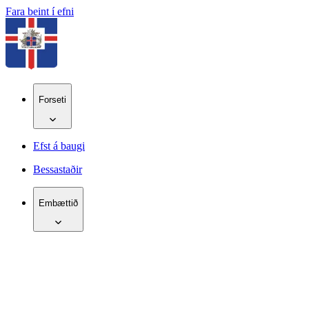
Fara beint í efni
Forseti
Efst á baugi
Bessastaðir
Embættið
IS
EN