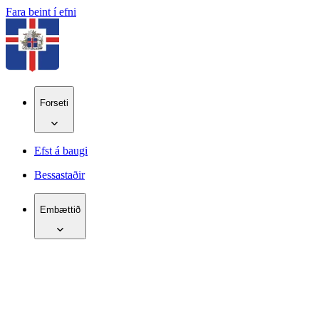
Fara beint í efni
Forseti
Efst á baugi
Bessastaðir
Embættið
IS
EN