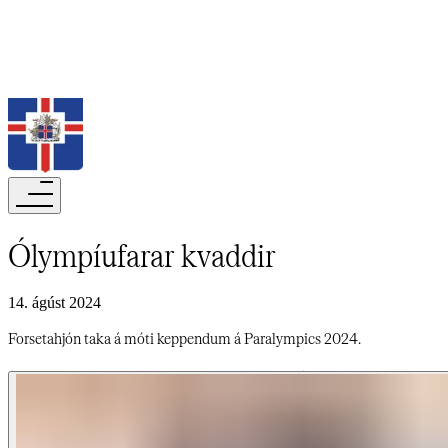
Leita
Ólympíufarar kvaddir​​​​‌ ‍ ​‍​‍‌‍ ‌ ​‍‌‍‍‌‌‍‌ ‌‍‍‌‌‍ ‍​‍​‍​ ‍‍​‍​‍‌ ​ ‌‍​‌‌‍ ‍‌‍‍‌‌ ‌​‌ ‍‌​‍ ‍‌‍‍‌‌‍ ​‍​‍​‍ ​​‍​‍‌‍‍​‌ ​‍‌‍‌‌‌‍‌‍​‍​‍​ ‍‍​‍​‍‌‍‍​‌ ‌​‌ ‌​‌ ​​‌ ​ ​‍ ​‍ ‌‍‌‍‌‍ ‌ ​‍‌ ​ ‌‍‌‌‌ ‌​‌‍‍‌​‍ ‌‌‍‍‌‌ ​ ‌‍ ​‌‍​‌‌‍ ‍‌‍‌​‌ ​ ​‍ ‍‌ ‌‍‌‍‌‌‌ ​‍‌‍​ ‌‍‌‌‌‍ ​​‍ ‍‌‍​‌‌ ​​‌ ​​​‍ ‌ ​ ‌ ‌​‌ ‌‌‌‍‌​‌‍‍‌‌‍ ​‍ ‌‍‍‌‌‍ ‍‌ ‌​‌‍‌‌‌‍ ‍‌ ‌​​‍ ‌‍‌‌‌‍‌​‌‍‍‌‌ ‌​​‍ ‌‍ ‌‌‍ ‌‍‌​‌‍‌‌​ ‌‌ ​​‌ ​‍‌‍‌‌‌ ​ ‌‍‌‌‌‍ ‍‌ ‌​‌‍​‌‌ ‌​‌‍‍‌‌‍ ‌‍ ‍​ ‍ ‌‍‍‌‌‍‌​​ ‌‌ ‌​‌​ ​‌ ​‌‌​ ‌‌​ ​ ‌ ‌‍ ‌‍‍‌‌‍ ​‌‌‍‌‌ ‍‌‌ ‍‍‌‍‌​‌ ‍‌‌‌​ ‌ ‌ ​ ‌‌‌‍‍‌‌‌‍‍‌​‌‌‌​‍‌‌ ‌‍​ ‍ ‌ ‌​‌ ‍‌‌ ​​‌‍‌‌​ ‌‌‍ ‍‌‍‌‌‌ ‌ ‌ ​ ​ ‍ ‌ ​​‌‍​‌‌ ‌​‌‍‍​​ ‌‌ ‌​‌‍‍‌‌ ‌​‌‍ ​‌‍‌‌​ ‌‍​‍‌‍​‌‌ ​ ‌‍‌‌‌‌‌‌‌ ​‍‌‍ ​​ ‌‌‍‍​‌ ‌​‌ ‌​‌ ​​‌ ​ ​‍‌‌​ ​‍‌​‌‍​‍‌‌​ ​‍‌​‌‍‌‍‌‍‌‍ ‌ ​‍‌ ​ ‌‍‌‌‌ ‌​‌‍‍‌​‍ ‌‌‍‍‌‌ ​ ‌‍ ​‌‍​‌‌‍ ‍‌‍‌​‌ ​ ​‍ ‍‌ ‌‍‌‍‌‌‌ ​‍‌‍​ ‌‍‌‌‌‍ ​​‍ ‍‌‍​‌‌ ​​‌ ​​​‍‌‌​ ​‍‌​‌‍‌ ​ ‌ ‌​‌ ‌‌‌‍‌​‌‍‍‌‌‍ ​‍‌‍‌‍‍‌‌‍‌​​ ‌‌ ‌​‌​ ​‌ ​‌‌​ ‌‌​ ​ ‌ ‌‍ ‌‍‍‌‌‍ ​‌‌‍‌‌ ‍‌‌ ‍‍‌‍‌​‌ ‍‌‌‌​ ‌ ‌ ​ ‌‌‌‍‍‌‌‌‍‍‌​‌‌‌​‍‌‌ ‌‍​‍‌‍‌ ‌​‌ ‍‌‌ ​​‌‍‌‌​ ‌‌‍ ‍‌‍‌‌‌ ‌ ‌ ​ ​‍‌‍‌ ​​‌‍​‌‌ ‌​‌‍‍​​ ‌‌ ‌​‌‍‍‌‌ ‌​‌‍ ​‌‍‌‌​‍‌‍‌ ​​‌‍‌‌‌ ​‍‌ ​ ‌ ​​‌‍‌‌‌‍​ ‌ ‌​‌‍‍‌‌ ‌‍‌‍‌‌​ ‌‌ ​​‌ ‌‌‌‍​‍‌‍ ​‌‍‍‌‌ ​ ‌‍‍​‌‍‌‌‌‍‌​​‍​‍‌ ‌
14. ágúst 2024
Forsetahjón taka á móti keppendum á Paralympics 2024.​​​​‌ ‍ ​‍​‍‌‍ ‌ ​‍‌‍‍‌‌‍‌ ‌‍‍‌‌‍ ‍​‍​‍​ ‍‍​‍​‍‌ ​ ‌‍​‌‌‍ ‍‌‍‍‌‌ ‌​‌ ‍‌​‍ ‍‌‍‍‌‌‍ ​‍​‍​‍ ​​‍​‍‌‍‍​‌ ​‍‌‍‌‌‌‍‌‍​‍​‍​ ‍‍​‍​‍‌‍‍​‌ ‌​‌ ‌​‌ ​​‌ ​ ​‍ ​‍ ‌‍‌‍‌‍ ‌ ​‍‌ ​ ‌‍‌‌‌ ‌​‌‍‍‌​‍ ‌‌‍‍‌‌ ​ ‌‍ ​‌‍​‌‌‍ ‍‌‍‌​‌ ​ ​‍ ‍‌ ‌‍‌‍‌‌‌ ​‍‌‍​ ‌‍‌‌‌‍ ​​‍ ‍‌‍​‌‌ ​​‌ ​​​‍ ‌ ​ ‌ ‌​‌ ‌‌‌‍‌​‌‍‍‌‌‍ ​‍ ‌‍‍‌‌‍ ‍‌ ‌​‌‍‌‌‌‍ ‍‌ ‌​​‍ ‌‍‌‌‌‍‌​‌‍‍‌‌ ‌​​‍ ‌‍ ‌‌‍ ‌‍‌​‌‍‌‌​ ‌‌ ​​‌ ​‍‌‍‌‌‌ ​ ‌‍‌‌‌‍ ‍‌ ‌​‌‍​‌‌ ‌​‌‍‍‌‌‍ ‌‍ ‍​ ‍ ‌‍‍‌‌‍‌​​ ‌‌ ‌​‌​ ​‌ ​‌‌​ ‌‌​ ​ ‌ ‌‍ ‌‍‍‌‌‍ ​‌‌‍‌‌ ‍‌‌ ‍‍‌‍‌​‌ ‍‌‌‌​ ‌ ‌ ​ ‌‌‌‍‍‌‌‌‍‍‌​‌‌‌​‍‌‌ ‌‍​ ‍ ‌ ‌​‌ ‍‌‌ ​​‌‍‌‌​ ‌‌‍ ‍‌‍‌‌‌ ‌ ‌ ​ ​ ‍ ‌ ​​‌‍​‌‌ ‌​‌‍‍​​ ‌‌‍‌​‌‍‌‌‌ ​ ‌‍​ ‌ ​‍‌‍‍‌‌ ​​‌ ‌​‌‍‍‌‌‍ ‌‍ ‍​ ‌‍​‍‌‍​‌‌ ​ ‌‍‌‌‌‌‌‌‌ ​‍‌‍ ​​ ‌‌‍‍​‌ ‌​‌ ‌​‌ ​​‌ ​ ​‍‌‌​ ​‍‌​‌‍​‍‌‌​ ​‍‌​‌‍‌‍‌‍‌‍ ‌ ​‍‌ ​ ‌‍‌‌‌ ‌​‌‍‍‌​‍ ‌‌‍‍‌‌ ​ ‌‍ ​‌‍​‌‌‍ ‍‌‍‌​‌ ​ ​‍ ‍‌ ‌‍‌‍‌‌‌ ​‍‌‍​ ‌‍‌‌‌‍ ​​‍ ‍‌‍​‌‌ ​​‌ ​​​‍‌‌​ ​‍‌​‌‍‌ ​ ‌ ‌​‌ ‌‌‌‍‌​‌‍‍‌‌‍ ​‍‌‍‌‍‍‌‌‍‌​​ ‌‌ ‌​‌​ ​‌ ​‌‌​ ‌‌​ ​ ‌ ‌‍ ‌‍‍‌‌‍ ​‌‌‍‌‌ ‍‌‌ ‍‍‌‍‌​‌ ‍‌‌‌​ ‌ ‌ ​ ‌‌‌‍‍‌‌‌‍‍‌​‌‌‌​‍‌‌ ‌‍​‍‌‍‌ ‌​‌ ‍‌‌ ​​‌‍‌‌​ ‌‌‍ ‍‌‍‌‌‌ ‌ ‌ ​ ​‍‌‍‌ ​​‌‍​‌‌ ‌​‌‍‍​​ ‌‌‍‌​‌‍‌‌‌ ​ ‌‍​ ‌ ​‍‌‍‍‌‌ ​​‌ ‌​‌‍‍‌‌‍ ‌‍ ‍​‍‌‍‌ ​​‌‍‌‌‌ ​‍‌ ​ ‌ ​​‌‍‌‌‌‍​ ‌ ‌​‌‍‍‌‌ ‌‍‌‍‌‌​ ‌‌ ​​‌ ‌‌‌‍​‍‌‍ ​‌‍‍‌‌ ​ ‌‍‍​‌‍‌‌‌‍‌​​‍​‍‌ ‌