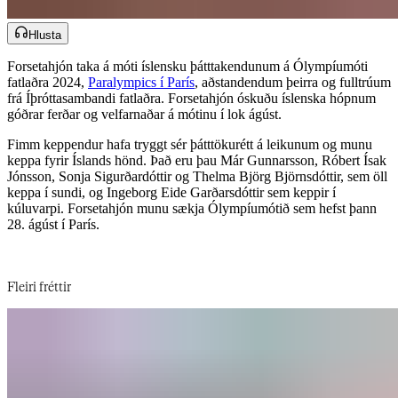
Hlusta
Forsetahjón taka á móti íslensku þátttakendunum á Ólympíumóti
fatlaðra 2024, ​​​​‌ ‍ ​‍​‍‌‍ ‌ ​‍‌‍‍‌‌‍‌ ‌‍‍‌‌‍ ‍​‍​‍​ ‍‍​‍​‍‌ ​ ‌‍​‌‌‍ ‍‌‍‍‌‌ ‌​‌ ‍‌​‍ ‍‌‍‍‌‌‍ ​‍​‍​‍ ​​‍​‍‌‍‍​‌ ​‍‌‍‌‌‌‍‌‍​‍​‍​ ‍‍​‍​‍‌‍‍​‌ ‌​‌ ‌​‌ ​​‌ ​ ​‍ ​‍ ‌‍‌‍‌‍ ‌ ​‍‌ ​ ‌‍‌‌‌ ‌​‌‍‍‌​‍ ‌‌‍‍‌‌ ​ ‌‍ ​‌‍​‌‌‍ ‍‌‍‌​‌ ​ ​‍ ‍‌ ‌‍‌‍‌‌‌ ​‍‌‍​ ‌‍‌‌‌‍ ​​‍ ‍‌‍​‌‌ ​​‌ ​​​‍ ‌ ​ ‌ ‌​‌ ‌‌‌‍‌​‌‍‍‌‌‍ ​‍ ‌‍‍‌‌‍ ‍‌ ‌​‌‍‌‌‌‍ ‍‌ ‌​​‍ ‌‍‌‌‌‍‌​‌‍‍‌‌ ‌​​‍ ‌‍ ‌‌‍ ‌‍‌​‌‍‌‌​ ‌‌ ​​‌ ​‍‌‍‌‌‌ ​ ‌‍‌‌‌‍ ‍‌ ‌​‌‍​‌‌ ‌​‌‍‍‌‌‍ ‌‍ ‍​ ‍ ‌‍‍‌‌‍‌​​ ‌‌ ‌​‌​ ​‌ ​‌‌​ ‌‌​ ​ ‌ ‌‍ ‌‍‍‌‌‍ ​‌‌‍‌‌ ‍‌‌ ‍‍‌‍‌​‌ ‍‌‌‌​ ‌ ‌ ​ ‌‌‌‍‍‌‌‌‍‍‌​‌‌‌​‍‌‌ ‌‍​ ‍ ‌ ‌​‌ ‍‌‌ ​​‌‍‌‌​ ‌‌‍ ‍‌‍‌‌‌ ‌ ‌ ​ ​ ‍ ‌ ​​‌‍​‌‌ ‌​‌‍‍​​ ‌‌ ​​‌‍​‌‌‍‌ ‌‍‌‌‌​​‍‌ ‌‌‌‍‍‌‌‍ ​‌‍‌​‌‍‌‌‌ ​‍​‍‌‌​ ‌‌‌​​‍‌‌ ‌‍‍ ‌‍‌‌‌ ‍‌​‍‌‌​ ​ ‌​‌​​‍‌‌​ ​ ‌​‌​​‍‌‌​ ​‍​ ​‍‌ ​‍‌‍‍‌‌‍​ ‌‍‍​‌ ‌​‌‍‌‌‌ ‍​‌ ‌​​‍ ‌‌‍‌​​ ‍‌‌ ​‍‌ ​ ​ ‍‌‌ ​ ‌ ​​‌ ‍‌‌‍‌‌​‍‌‌​ ​‍​ ​‍​‍‌‌​ ‌‌‌​‌​​‍ ‍‌‍​ ‌‍ ‌‍ ‍‌ ‌​‌‍‌‌‌‍ ‍‌ ‌​​‍‌‌​ ‌‌‌​​‍‌‌ ‌‍‍ ‌‍‌‌‌ ‍‌​‍‌‌​ ​ ‌​‌​​‍‌‌​ ​ ‌​‌​​‍‌‌​ ​‍​ ​‍‌‍‌‌​ ​‍​ ​‌​ ‌​​ ‍‌​ ​‍​ ‍‌​ ​​​ ​‍‌‍​‍​ ‍​​ ​‍​‍‌‌​ ​‍​ ​‍​‍‌‌​ ‌‌‌​‌​​‍ ‍‌‍​ ‌‍‍​‌‍‍‌‌‍ ​‌‍‌​‌ ​‍‌‍‌‌‌‍ ‍​‍‌‌​ ‌‌‌​​‍‌‌ ‌‍‍ ‌‍‌‌‌ ‍‌​‍‌‌​ ​ ‌​‌​​‍‌‌​ ​ ‌​‌​​‍‌‌​ ​‍​ ​‍‌‍​‌‌‍‌‍‌‍​‍‌‍​‌‌‍​ ‌‍​‌​ ‌‌​ ‌‍‌‍​‌​ ‌‌‌‍‌​‌‍​‍​‍‌‌​ ​‍​ ​‍​‍‌‌​ ‌‌‌​‌​​‍ ‍‌ ‌​‌‍‌‌‌ ‍​‌ ‌​​ ‌‍​‍‌‍​‌‌ ​ ‌‍‌‌‌‌‌‌‌ ​‍‌‍ ​​ ‌‌‍‍​‌ ‌​‌ ‌​‌ ​​‌ ​ ​‍‌‌​ ​‍‌​‌‍​‍‌‌​ ​‍‌​‌‍‌‍‌‍‌‍ ‌ ​‍‌ ​ ‌‍‌‌‌ ‌​‌‍‍‌​‍ ‌‌‍‍‌‌ ​ ‌‍ ​‌‍​‌‌‍ ‍‌‍‌​‌ ​ ​‍ ‍‌ ‌‍‌‍‌‌‌ ​‍‌‍​ ‌‍‌‌‌‍ ​​‍ ‍‌‍​‌‌ ​​‌ ​​​‍‌‌​ ​‍‌​‌‍‌ ​ ‌ ‌​‌ ‌‌‌‍‌​‌‍‍‌‌‍ ​‍‌‍‌‍‍‌‌‍‌​​ ‌‌ ‌​‌​ ​‌ ​‌‌​ ‌‌​ ​ ‌ ‌‍ ‌‍‍‌‌‍ ​‌‌‍‌‌ ‍‌‌ ‍‍‌‍‌​‌ ‍‌‌‌​ ‌ ‌ ​ ‌‌‌‍‍‌‌‌‍‍‌​‌‌‌​‍‌‌ ‌‍​‍‌‍‌ ‌​‌ ‍‌‌ ​​‌‍‌‌​ ‌‌‍ ‍‌‍‌‌‌ ‌ ‌ ​ ​‍‌‍‌ ​​‌‍​‌‌ ‌​‌‍‍​​ ‌‌ ​​‌‍​‌‌‍‌ ‌‍‌‌‌​​‍‌ ‌‌‌‍‍‌‌‍ ​‌‍‌​‌‍‌‌‌ ​‍​‍‌‌​ ‌‌‌​​‍‌‌ ‌‍‍ ‌‍‌‌‌ ‍‌​‍‌‌​ ​ ‌​‌​​‍‌‌​ ​ ‌​‌​​‍‌‌​ ​‍​ ​‍‌ ​‍‌‍‍‌‌‍​ ‌‍‍​‌ ‌​‌‍‌‌‌ ‍​‌ ‌​​‍ ‌‌‍‌​​ ‍‌‌ ​‍‌ ​ ​ ‍‌‌ ​ ‌ ​​‌ ‍‌‌‍‌‌​‍‌‌​ ​‍​ ​‍​‍‌‌​ ‌‌‌​‌​​‍ ‍‌‍​ ‌‍ ‌‍ ‍‌ ‌​‌‍‌‌‌‍ ‍‌ ‌​​‍‌‌​ ‌‌‌​​‍‌‌ ‌‍‍ ‌‍‌‌‌ ‍‌​‍‌‌​ ​ ‌​‌​​‍‌‌​ ​ ‌​‌​​‍‌‌​ ​‍​ ​‍‌‍‌‌​ ​‍​ ​‌​ ‌​​ ‍‌​ ​‍​ ‍‌​ ​​​ ​‍‌‍​‍​ ‍​​ ​‍​‍‌‌​ ​‍​ ​‍​‍‌‌​ ‌‌‌​‌​​‍ ‍‌‍​ ‌‍‍​‌‍‍‌‌‍ ​‌‍‌​‌ ​‍‌‍‌‌‌‍ ‍​‍‌‌​ ‌‌‌​​‍‌‌ ‌‍‍ ‌‍‌‌‌ ‍‌​‍‌‌​ ​ ‌​‌​​‍‌‌​ ​ ‌​‌​​‍‌‌​ ​‍​ ​‍‌‍​‌‌‍‌‍‌‍​‍‌‍​‌‌‍​ ‌‍​‌​ ‌‌​ ‌‍‌‍​‌​ ‌‌‌‍‌​‌‍​‍​‍‌‌​ ​‍​ ​‍​‍‌‌​ ‌‌‌​‌​​‍ ‍‌ ‌​‌‍‌‌‌ ‍​‌ ‌​​‍‌‍‌ ​​‌‍‌‌‌ ​‍‌ ​ ‌ ​​‌‍‌‌‌‍​ ‌ ‌​‌‍‍‌‌ ‌‍‌‍‌‌​ ‌‌ ​​‌ ‌‌‌‍​‍‌‍ ​‌‍‍‌‌ ​ ‌‍‍​‌‍‌‌‌‍‌​​‍​‍‌ ‌
Paralympics í París​​​​‌ ‍ ​‍​‍‌‍ ‌ ​‍‌‍‍‌‌‍‌ ‌‍‍‌‌‍ ‍​‍​‍​ ‍‍​‍​‍‌ ​ ‌‍​‌‌‍ ‍‌‍‍‌‌ ‌​‌ ‍‌​‍ ‍‌‍‍‌‌‍ ​‍​‍​‍ ​​‍​‍‌‍‍​‌ ​‍‌‍‌‌‌‍‌‍​‍​‍​ ‍‍​‍​‍‌‍‍​‌ ‌​‌ ‌​‌ ​​‌ ​ ​‍ ​‍ ‌‍‌‍‌‍ ‌ ​‍‌ ​ ‌‍‌‌‌ ‌​‌‍‍‌​‍ ‌‌‍‍‌‌ ​ ‌‍ ​‌‍​‌‌‍ ‍‌‍‌​‌ ​ ​‍ ‍‌ ‌‍‌‍‌‌‌ ​‍‌‍​ ‌‍‌‌‌‍ ​​‍ ‍‌‍​‌‌ ​​‌ ​​​‍ ‌ ​ ‌ ‌​‌ ‌‌‌‍‌​‌‍‍‌‌‍ ​‍ ‌‍‍‌‌‍ ‍‌ ‌​‌‍‌‌‌‍ ‍‌ ‌​​‍ ‌‍‌‌‌‍‌​‌‍‍‌‌ ‌​​‍ ‌‍ ‌‌‍ ‌‍‌​‌‍‌‌​ ‌‌ ​​‌ ​‍‌‍‌‌‌ ​ ‌‍‌‌‌‍ ‍‌ ‌​‌‍​‌‌ ‌​‌‍‍‌‌‍ ‌‍ ‍​ ‍ ‌‍‍‌‌‍‌​​ ‌‌ ‌​‌​ ​‌ ​‌‌​ ‌‌​ ​ ‌ ‌‍ ‌‍‍‌‌‍ ​‌‌‍‌‌ ‍‌‌ ‍‍‌‍‌​‌ ‍‌‌‌​ ‌ ‌ ​ ‌‌‌‍‍‌‌‌‍‍‌​‌‌‌​‍‌‌ ‌‍​ ‍ ‌ ‌​‌ ‍‌‌ ​​‌‍‌‌​ ‌‌‍ ‍‌‍‌‌‌ ‌ ‌ ​ ​ ‍ ‌ ​​‌‍​‌‌ ‌​‌‍‍​​ ‌‌ ​​‌‍​‌‌‍‌ ‌‍‌‌‌​​‍‌ ‌‌‌‍‍‌‌‍ ​‌‍‌​‌‍‌‌‌ ​‍​‍‌‌​ ‌‌‌​​‍‌‌ ‌‍‍ ‌‍‌‌‌ ‍‌​‍‌‌​ ​ ‌​‌​​‍‌‌​ ​ ‌​‌​​‍‌‌​ ​‍​ ​‍‌ ​‍‌‍‍‌‌‍​ ‌‍‍​‌ ‌​‌‍‌‌‌ ‍​‌ ‌​​‍ ‌‌‍‌​​ ‍‌‌ ​‍‌ ​ ​ ‍‌‌ ​ ‌ ​​‌ ‍‌‌‍‌‌​‍‌‌​ ​‍​ ​‍​‍‌‌​ ‌‌‌​‌​​‍ ‍‌‍​ ‌‍ ‌‍ ‍‌ ‌​‌‍‌‌‌‍ ‍‌ ‌​​‍‌‌​ ‌‌‌​​‍‌‌ ‌‍‍ ‌‍‌‌‌ ‍‌​‍‌‌​ ​ ‌​‌​​‍‌‌​ ​ ‌​‌​​‍‌‌​ ​‍​ ​‍‌‍‌‌​ ​‍​ ​‌​ ‌​​ ‍‌​ ​‍​ ‍‌​ ​​​ ​‍‌‍​‍​ ‍​​ ​‍​‍‌‌​ ​‍​ ​‍​‍‌‌​ ‌‌‌​‌​​‍ ‍‌‍​ ‌‍‍​‌‍‍‌‌‍ ​‌‍‌​‌ ​‍‌‍‌‌‌‍ ‍​‍‌‌​ ‌‌‌​​‍‌‌ ‌‍‍ ‌‍‌‌‌ ‍‌​‍‌‌​ ​ ‌​‌​​‍‌‌​ ​ ‌​‌​​‍‌‌​ ​‍​ ​‍​ ‌​​ ‌‌​ ‌‍​ ​‌‌‍‌‌​ ‌‌‌‍‌‌​ ‍‌​ ​‌​ ‍‌‌‍​‍​ ​​​‍‌‌​ ​‍​ ​‍​‍‌‌​ ‌‌‌​‌​​‍ ‍‌ ‌​‌‍‌‌‌ ‍​‌ ‌​​ ‌‍​‍‌‍​‌‌ ​ ‌‍‌‌‌‌‌‌‌ ​‍‌‍ ​​ ‌‌‍‍​‌ ‌​‌ ‌​‌ ​​‌ ​ ​‍‌‌​ ​‍‌​‌‍​‍‌‌​ ​‍‌​‌‍‌‍‌‍‌‍ ‌ ​‍‌ ​ ‌‍‌‌‌ ‌​‌‍‍‌​‍ ‌‌‍‍‌‌ ​ ‌‍ ​‌‍​‌‌‍ ‍‌‍‌​‌ ​ ​‍ ‍‌ ‌‍‌‍‌‌‌ ​‍‌‍​ ‌‍‌‌‌‍ ​​‍ ‍‌‍​‌‌ ​​‌ ​​​‍‌‌​ ​‍‌​‌‍‌ ​ ‌ ‌​‌ ‌‌‌‍‌​‌‍‍‌‌‍ ​‍‌‍‌‍‍‌‌‍‌​​ ‌‌ ‌​‌​ ​‌ ​‌‌​ ‌‌​ ​ ‌ ‌‍ ‌‍‍‌‌‍ ​‌‌‍‌‌ ‍‌‌ ‍‍‌‍‌​‌ ‍‌‌‌​ ‌ ‌ ​ ‌‌‌‍‍‌‌‌‍‍‌​‌‌‌​‍‌‌ ‌‍​‍‌‍‌ ‌​‌ ‍‌‌ ​​‌‍‌‌​ ‌‌‍ ‍‌‍‌‌‌ ‌ ‌ ​ ​‍‌‍‌ ​​‌‍​‌‌ ‌​‌‍‍​​ ‌‌ ​​‌‍​‌‌‍‌ ‌‍‌‌‌​​‍‌ ‌‌‌‍‍‌‌‍ ​‌‍‌​‌‍‌‌‌ ​‍​‍‌‌​ ‌‌‌​​‍‌‌ ‌‍‍ ‌‍‌‌‌ ‍‌​‍‌‌​ ​ ‌​‌​​‍‌‌​ ​ ‌​‌​​‍‌‌​ ​‍​ ​‍‌ ​‍‌‍‍‌‌‍​ ‌‍‍​‌ ‌​‌‍‌‌‌ ‍​‌ ‌​​‍ ‌‌‍‌​​ ‍‌‌ ​‍‌ ​ ​ ‍‌‌ ​ ‌ ​​‌ ‍‌‌‍‌‌​‍‌‌​ ​‍​ ​‍​‍‌‌​ ‌‌‌​‌​​‍ ‍‌‍​ ‌‍ ‌‍ ‍‌ ‌​‌‍‌‌‌‍ ‍‌ ‌​​‍‌‌​ ‌‌‌​​‍‌‌ ‌‍‍ ‌‍‌‌‌ ‍‌​‍‌‌​ ​ ‌​‌​​‍‌‌​ ​ ‌​‌​​‍‌‌​ ​‍​ ​‍‌‍‌‌​ ​‍​ ​‌​ ‌​​ ‍‌​ ​‍​ ‍‌​ ​​​ ​‍‌‍​‍​ ‍​​ ​‍​‍‌‌​ ​‍​ ​‍​‍‌‌​ ‌‌‌​‌​​‍ ‍‌‍​ ‌‍‍​‌‍‍‌‌‍ ​‌‍‌​‌ ​‍‌‍‌‌‌‍ ‍​‍‌‌​ ‌‌‌​​‍‌‌ ‌‍‍ ‌‍‌‌‌ ‍‌​‍‌‌​ ​ ‌​‌​​‍‌‌​ ​ ‌​‌​​‍‌‌​ ​‍​ ​‍​ ‌​​ ‌‌​ ‌‍​ ​‌‌‍‌‌​ ‌‌‌‍‌‌​ ‍‌​ ​‌​ ‍‌‌‍​‍​ ​​​‍‌‌​ ​‍​ ​‍​‍‌‌​ ‌‌‌​‌​​‍ ‍‌ ‌​‌‍‌‌‌ ‍​‌ ‌​​‍‌‍‌ ​​‌‍‌‌‌ ​‍‌ ​ ‌ ​​‌‍‌‌‌‍​ ‌ ‌​‌‍‍‌‌ ‌‍‌‍‌‌​ ‌‌ ​​‌ ‌‌‌‍​‍‌‍ ​‌‍‍‌‌ ​ ‌‍‍​‌‍‌‌‌‍‌​​‍​‍‌ ‌
, aðstandendum þeirra og fulltrúum
frá Íþróttasambandi fatlaðra. Forsetahjón óskuðu íslenska hópnum
góðrar ferðar og velfarnaðar á mótinu í lok ágúst.​​​​‌ ‍ ​‍​‍‌‍ ‌ ​‍‌‍‍‌‌‍‌ ‌‍‍‌‌‍ ‍​‍​‍​ ‍‍​‍​‍‌ ​ ‌‍​‌‌‍ ‍‌‍‍‌‌ ‌​‌ ‍‌​‍ ‍‌‍‍‌‌‍ ​‍​‍​‍ ​​‍​‍‌‍‍​‌ ​‍‌‍‌‌‌‍‌‍​‍​‍​ ‍‍​‍​‍‌‍‍​‌ ‌​‌ ‌​‌ ​​‌ ​ ​‍ ​‍ ‌‍‌‍‌‍ ‌ ​‍‌ ​ ‌‍‌‌‌ ‌​‌‍‍‌​‍ ‌‌‍‍‌‌ ​ ‌‍ ​‌‍​‌‌‍ ‍‌‍‌​‌ ​ ​‍ ‍‌ ‌‍‌‍‌‌‌ ​‍‌‍​ ‌‍‌‌‌‍ ​​‍ ‍‌‍​‌‌ ​​‌ ​​​‍ ‌ ​ ‌ ‌​‌ ‌‌‌‍‌​‌‍‍‌‌‍ ​‍ ‌‍‍‌‌‍ ‍‌ ‌​‌‍‌‌‌‍ ‍‌ ‌​​‍ ‌‍‌‌‌‍‌​‌‍‍‌‌ ‌​​‍ ‌‍ ‌‌‍ ‌‍‌​‌‍‌‌​ ‌‌ ​​‌ ​‍‌‍‌‌‌ ​ ‌‍‌‌‌‍ ‍‌ ‌​‌‍​‌‌ ‌​‌‍‍‌‌‍ ‌‍ ‍​ ‍ ‌‍‍‌‌‍‌​​ ‌‌ ‌​‌​ ​‌ ​‌‌​ ‌‌​ ​ ‌ ‌‍ ‌‍‍‌‌‍ ​‌‌‍‌‌ ‍‌‌ ‍‍‌‍‌​‌ ‍‌‌‌​ ‌ ‌ ​ ‌‌‌‍‍‌‌‌‍‍‌​‌‌‌​‍‌‌ ‌‍​ ‍ ‌ ‌​‌ ‍‌‌ ​​‌‍‌‌​ ‌‌‍ ‍‌‍‌‌‌ ‌ ‌ ​ ​ ‍ ‌ ​​‌‍​‌‌ ‌​‌‍‍​​ ‌‌ ​​‌‍​‌‌‍‌ ‌‍‌‌‌​​‍‌ ‌‌‌‍‍‌‌‍ ​‌‍‌​‌‍‌‌‌ ​‍​‍‌‌​ ‌‌‌​​‍‌‌ ‌‍‍ ‌‍‌‌‌ ‍‌​‍‌‌​ ​ ‌​‌​​‍‌‌​ ​ ‌​‌​​‍‌‌​ ​‍​ ​‍‌ ​‍‌‍‍‌‌‍​ ‌‍‍​‌ ‌​‌‍‌‌‌ ‍​‌ ‌​​‍ ‌‌‍‌​​ ‍‌‌ ​‍‌ ​ ​ ‍‌‌ ​ ‌ ​​‌ ‍‌‌‍‌‌​‍‌‌​ ​‍​ ​‍​‍‌‌​ ‌‌‌​‌​​‍ ‍‌‍​ ‌‍ ‌‍ ‍‌ ‌​‌‍‌‌‌‍ ‍‌ ‌​​‍‌‌​ ‌‌‌​​‍‌‌ ‌‍‍ ‌‍‌‌‌ ‍‌​‍‌‌​ ​ ‌​‌​​‍‌‌​ ​ ‌​‌​​‍‌‌​ ​‍​ ​‍‌‍‌‌​ ​‍​ ​‌​ ‌​​ ‍‌​ ​‍​ ‍‌​ ​​​ ​‍‌‍​‍​ ‍​​ ​‍​‍‌‌​ ​‍​ ​‍​‍‌‌​ ‌‌‌​‌​​‍ ‍‌‍​ ‌‍‍​‌‍‍‌‌‍ ​‌‍‌​‌ ​‍‌‍‌‌‌‍ ‍​‍‌‌​ ‌‌‌​​‍‌‌ ‌‍‍ ‌‍‌‌‌ ‍‌​‍‌‌​ ​ ‌​‌​​‍‌‌​ ​ ‌​‌​​‍‌‌​ ​‍​ ​‍​ ​‌​ ‌​‌‍‌‌‌‍‌‍‌‍​‌​ ‌ ​ ​​​ ‍​‌‍​ ​ ​‌‌‍‌​​ ‌​​‍‌‌​ ​‍​ ​‍​‍‌‌​ ‌‌‌​‌​​‍ ‍‌ ‌​‌‍‌‌‌ ‍​‌ ‌​​ ‌‍​‍‌‍​‌‌ ​ ‌‍‌‌‌‌‌‌‌ ​‍‌‍ ​​ ‌‌‍‍​‌ ‌​‌ ‌​‌ ​​‌ ​ ​‍‌‌​ ​‍‌​‌‍​‍‌‌​ ​‍‌​‌‍‌‍‌‍‌‍ ‌ ​‍‌ ​ ‌‍‌‌‌ ‌​‌‍‍‌​‍ ‌‌‍‍‌‌ ​ ‌‍ ​‌‍​‌‌‍ ‍‌‍‌​‌ ​ ​‍ ‍‌ ‌‍‌‍‌‌‌ ​‍‌‍​ ‌‍‌‌‌‍ ​​‍ ‍‌‍​‌‌ ​​‌ ​​​‍‌‌​ ​‍‌​‌‍‌ ​ ‌ ‌​‌ ‌‌‌‍‌​‌‍‍‌‌‍ ​‍‌‍‌‍‍‌‌‍‌​​ ‌‌ ‌​‌​ ​‌ ​‌‌​ ‌‌​ ​ ‌ ‌‍ ‌‍‍‌‌‍ ​‌‌‍‌‌ ‍‌‌ ‍‍‌‍‌​‌ ‍‌‌‌​ ‌ ‌ ​ ‌‌‌‍‍‌‌‌‍‍‌​‌‌‌​‍‌‌ ‌‍​‍‌‍‌ ‌​‌ ‍‌‌ ​​‌‍‌‌​ ‌‌‍ ‍‌‍‌‌‌ ‌ ‌ ​ ​‍‌‍‌ ​​‌‍​‌‌ ‌​‌‍‍​​ ‌‌ ​​‌‍​‌‌‍‌ ‌‍‌‌‌​​‍‌ ‌‌‌‍‍‌‌‍ ​‌‍‌​‌‍‌‌‌ ​‍​‍‌‌​ ‌‌‌​​‍‌‌ ‌‍‍ ‌‍‌‌‌ ‍‌​‍‌‌​ ​ ‌​‌​​‍‌‌​ ​ ‌​‌​​‍‌‌​ ​‍​ ​‍‌ ​‍‌‍‍‌‌‍​ ‌‍‍​‌ ‌​‌‍‌‌‌ ‍​‌ ‌​​‍ ‌‌‍‌​​ ‍‌‌ ​‍‌ ​ ​ ‍‌‌ ​ ‌ ​​‌ ‍‌‌‍‌‌​‍‌‌​ ​‍​ ​‍​‍‌‌​ ‌‌‌​‌​​‍ ‍‌‍​ ‌‍ ‌‍ ‍‌ ‌​‌‍‌‌‌‍ ‍‌ ‌​​‍‌‌​ ‌‌‌​​‍‌‌ ‌‍‍ ‌‍‌‌‌ ‍‌​‍‌‌​ ​ ‌​‌​​‍‌‌​ ​ ‌​‌​​‍‌‌​ ​‍​ ​‍‌‍‌‌​ ​‍​ ​‌​ ‌​​ ‍‌​ ​‍​ ‍‌​ ​​​ ​‍‌‍​‍​ ‍​​ ​‍​‍‌‌​ ​‍​ ​‍​‍‌‌​ ‌‌‌​‌​​‍ ‍‌‍​ ‌‍‍​‌‍‍‌‌‍ ​‌‍‌​‌ ​‍‌‍‌‌‌‍ ‍​‍‌‌​ ‌‌‌​​‍‌‌ ‌‍‍ ‌‍‌‌‌ ‍‌​‍‌‌​ ​ ‌​‌​​‍‌‌​ ​ ‌​‌​​‍‌‌​ ​‍​ ​‍​ ​‌​ ‌​‌‍‌‌‌‍‌‍‌‍​‌​ ‌ ​ ​​​ ‍​‌‍​ ​ ​‌‌‍‌​​ ‌​​‍‌‌​ ​‍​ ​‍​‍‌‌​ ‌‌‌​‌​​‍ ‍‌ ‌​‌‍‌‌‌ ‍​‌ ‌​​‍‌‍‌ ​​‌‍‌‌‌ ​‍‌ ​ ‌ ​​‌‍‌‌‌‍​ ‌ ‌​‌‍‍‌‌ ‌‍‌‍‌‌​ ‌‌ ​​‌ ‌‌‌‍​‍‌‍ ​‌‍‍‌‌ ​ ‌‍‍​‌‍‌‌‌‍‌​​‍​‍‌ ‌
Fimm keppendur hafa tryggt sér þátttökurétt á leikunum og munu
keppa fyrir Íslands hönd. Það eru þau Már Gunnarsson, Róbert Ísak
Jónsson, Sonja Sigurðardóttir og Thelma Björg Björnsdóttir, sem öll
keppa í sundi, og Ingeborg Eide Garðarsdóttir sem keppir í
kúluvarpi. Forsetahjón munu sækja Ólympíumótið sem hefst þann
28. ágúst í París.​​​​‌ ‍ ​‍​‍‌‍ ‌ ​‍‌‍‍‌‌‍‌ ‌‍‍‌‌‍ ‍​‍​‍​ ‍‍​‍​‍‌ ​ ‌‍​‌‌‍ ‍‌‍‍‌‌ ‌​‌ ‍‌​‍ ‍‌‍‍‌‌‍ ​‍​‍​‍ ​​‍​‍‌‍‍​‌ ​‍‌‍‌‌‌‍‌‍​‍​‍​ ‍‍​‍​‍‌‍‍​‌ ‌​‌ ‌​‌ ​​‌ ​ ​‍ ​‍ ‌‍‌‍‌‍ ‌ ​‍‌ ​ ‌‍‌‌‌ ‌​‌‍‍‌​‍ ‌‌‍‍‌‌ ​ ‌‍ ​‌‍​‌‌‍ ‍‌‍‌​‌ ​ ​‍ ‍‌ ‌‍‌‍‌‌‌ ​‍‌‍​ ‌‍‌‌‌‍ ​​‍ ‍‌‍​‌‌ ​​‌ ​​​‍ ‌ ​ ‌ ‌​‌ ‌‌‌‍‌​‌‍‍‌‌‍ ​‍ ‌‍‍‌‌‍ ‍‌ ‌​‌‍‌‌‌‍ ‍‌ ‌​​‍ ‌‍‌‌‌‍‌​‌‍‍‌‌ ‌​​‍ ‌‍ ‌‌‍ ‌‍‌​‌‍‌‌​ ‌‌ ​​‌ ​‍‌‍‌‌‌ ​ ‌‍‌‌‌‍ ‍‌ ‌​‌‍​‌‌ ‌​‌‍‍‌‌‍ ‌‍ ‍​ ‍ ‌‍‍‌‌‍‌​​ ‌‌ ‌​‌​ ​‌ ​‌‌​ ‌‌​ ​ ‌ ‌‍ ‌‍‍‌‌‍ ​‌‌‍‌‌ ‍‌‌ ‍‍‌‍‌​‌ ‍‌‌‌​ ‌ ‌ ​ ‌‌‌‍‍‌‌‌‍‍‌​‌‌‌​‍‌‌ ‌‍​ ‍ ‌ ‌​‌ ‍‌‌ ​​‌‍‌‌​ ‌‌‍ ‍‌‍‌‌‌ ‌ ‌ ​ ​ ‍ ‌ ​​‌‍​‌‌ ‌​‌‍‍​​ ‌‌ ​​‌‍​‌‌‍‌ ‌‍‌‌‌​​‍‌ ‌‌‌‍‍‌‌‍ ​‌‍‌​‌‍‌‌‌ ​‍​‍‌‌​ ‌‌‌​​‍‌‌ ‌‍‍ ‌‍‌‌‌ ‍‌​‍‌‌​ ​ ‌​‌​​‍‌‌​ ​ ‌​‌​​‍‌‌​ ​‍​ ​‍‌ ​‍‌‍‍‌‌‍​ ‌‍‍​‌ ‌​‌‍‌‌‌ ‍​‌ ‌​​‍ ‌‌‍‌​​ ‍‌‌ ​‍‌ ​ ​ ‍‌‌ ​ ‌ ​​‌ ‍‌‌‍‌‌​‍‌‌​ ​‍​ ​‍​‍‌‌​ ‌‌‌​‌​​‍ ‍‌‍​ ‌‍ ‌‍ ‍‌ ‌​‌‍‌‌‌‍ ‍‌ ‌​​‍‌‌​ ‌‌‌​​‍‌‌ ‌‍‍ ‌‍‌‌‌ ‍‌​‍‌‌​ ​ ‌​‌​​‍‌‌​ ​ ‌​‌​​‍‌‌​ ​‍​ ​‍‌‍​ ​ ​ ‌‍​ ​ ​​​ ​‍​ ‍​​ ‌ ​ ‌‌‌‍​‍​ ​‍​ ​​​ ​​​‍‌‌​ ​‍​ ​‍​‍‌‌​ ‌‌‌​‌​​‍ ‍‌‍​ ‌‍‍​‌‍‍‌‌‍ ​‌‍‌​‌ ​‍‌‍‌‌‌‍ ‍​‍‌‌​ ‌‌‌​​‍‌‌ ‌‍‍ ‌‍‌‌‌ ‍‌​‍‌‌​ ​ ‌​‌​​‍‌‌​ ​ ‌​‌​​‍‌‌​ ​‍​ ​‍​ ‍​‌‍​‍‌‍​‍​ ‌‍​ ‌‍‌‍​‍‌‍‌‌​ ​‍‌‍‌​‌‍​‌​ ​‌‌‍‌​​‍‌‌​ ​‍​ ​‍​‍‌‌​ ‌‌‌​‌​​‍ ‍‌ ‌​‌‍‌‌‌ ‍​‌ ‌​​ ‌‍​‍‌‍​‌‌ ​ ‌‍‌‌‌‌‌‌‌ ​‍‌‍ ​​ ‌‌‍‍​‌ ‌​‌ ‌​‌ ​​‌ ​ ​‍‌‌​ ​‍‌​‌‍​‍‌‌​ ​‍‌​‌‍‌‍‌‍‌‍ ‌ ​‍‌ ​ ‌‍‌‌‌ ‌​‌‍‍‌​‍ ‌‌‍‍‌‌ ​ ‌‍ ​‌‍​‌‌‍ ‍‌‍‌​‌ ​ ​‍ ‍‌ ‌‍‌‍‌‌‌ ​‍‌‍​ ‌‍‌‌‌‍ ​​‍ ‍‌‍​‌‌ ​​‌ ​​​‍‌‌​ ​‍‌​‌‍‌ ​ ‌ ‌​‌ ‌‌‌‍‌​‌‍‍‌‌‍ ​‍‌‍‌‍‍‌‌‍‌​​ ‌‌ ‌​‌​ ​‌ ​‌‌​ ‌‌​ ​ ‌ ‌‍ ‌‍‍‌‌‍ ​‌‌‍‌‌ ‍‌‌ ‍‍‌‍‌​‌ ‍‌‌‌​ ‌ ‌ ​ ‌‌‌‍‍‌‌‌‍‍‌​‌‌‌​‍‌‌ ‌‍​‍‌‍‌ ‌​‌ ‍‌‌ ​​‌‍‌‌​ ‌‌‍ ‍‌‍‌‌‌ ‌ ‌ ​ ​‍‌‍‌ ​​‌‍​‌‌ ‌​‌‍‍​​ ‌‌ ​​‌‍​‌‌‍‌ ‌‍‌‌‌​​‍‌ ‌‌‌‍‍‌‌‍ ​‌‍‌​‌‍‌‌‌ ​‍​‍‌‌​ ‌‌‌​​‍‌‌ ‌‍‍ ‌‍‌‌‌ ‍‌​‍‌‌​ ​ ‌​‌​​‍‌‌​ ​ ‌​‌​​‍‌‌​ ​‍​ ​‍‌ ​‍‌‍‍‌‌‍​ ‌‍‍​‌ ‌​‌‍‌‌‌ ‍​‌ ‌​​‍ ‌‌‍‌​​ ‍‌‌ ​‍‌ ​ ​ ‍‌‌ ​ ‌ ​​‌ ‍‌‌‍‌‌​‍‌‌​ ​‍​ ​‍​‍‌‌​ ‌‌‌​‌​​‍ ‍‌‍​ ‌‍ ‌‍ ‍‌ ‌​‌‍‌‌‌‍ ‍‌ ‌​​‍‌‌​ ‌‌‌​​‍‌‌ ‌‍‍ ‌‍‌‌‌ ‍‌​‍‌‌​ ​ ‌​‌​​‍‌‌​ ​ ‌​‌​​‍‌‌​ ​‍​ ​‍‌‍​ ​ ​ ‌‍​ ​ ​​​ ​‍​ ‍​​ ‌ ​ ‌‌‌‍​‍​ ​‍​ ​​​ ​​​‍‌‌​ ​‍​ ​‍​‍‌‌​ ‌‌‌​‌​​‍ ‍‌‍​ ‌‍‍​‌‍‍‌‌‍ ​‌‍‌​‌ ​‍‌‍‌‌‌‍ ‍​‍‌‌​ ‌‌‌​​‍‌‌ ‌‍‍ ‌‍‌‌‌ ‍‌​‍‌‌​ ​ ‌​‌​​‍‌‌​ ​ ‌​‌​​‍‌‌​ ​‍​ ​‍​ ‍​‌‍​‍‌‍​‍​ ‌‍​ ‌‍‌‍​‍‌‍‌‌​ ​‍‌‍‌​‌‍​‌​ ​‌‌‍‌​​‍‌‌​ ​‍​ ​‍​‍‌‌​ ‌‌‌​‌​​‍ ‍‌ ‌​‌‍‌‌‌ ‍​‌ ‌​​‍‌‍‌ ​​‌‍‌‌‌ ​‍‌ ​ ‌ ​​‌‍‌‌‌‍​ ‌ ‌​‌‍‍‌‌ ‌‍‌‍‌‌​ ‌‌ ​​‌ ‌‌‌‍​‍‌‍ ​‌‍‍‌‌ ​ ‌‍‍​‌‍‌‌‌‍‌​​‍​‍‌ ‌
Fleiri fréttir