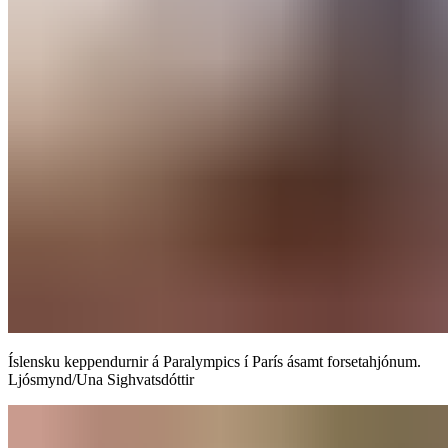
Íslensku keppendurnir á Paralympics í París ásamt forsetahjónum.
Ljósmynd/Una Sighvatsdóttir​​​​‌ ‍ ​‍​‍‌‍ ‌ ​‍‌‍‍‌‌‍‌ ‌‍‍‌‌‍ ‍​‍​‍​ ‍‍​‍​‍‌ ​ ‌‍​‌‌‍ ‍‌‍‍‌‌ ‌​‌ ‍‌​‍ ‍‌‍‍‌‌‍ ​‍​‍​‍ ​​‍​‍‌‍‍​‌ ​‍‌‍‌‌‌‍‌‍​‍​‍​ ‍‍​‍​‍‌‍‍​‌ ‌​‌ ‌​‌ ​​‌ ​ ​‍ ​‍ ‌‍‌‍‌‍ ‌ ​‍‌ ​ ‌‍‌‌‌ ‌​‌‍‍‌​‍ ‌‌‍‍‌‌ ​ ‌‍ ​‌‍​‌‌‍ ‍‌‍‌​‌ ​ ​‍ ‍‌ ‌‍‌‍‌‌‌ ​‍‌‍​ ‌‍‌‌‌‍ ​​‍ ‍‌‍​‌‌ ​​‌ ​​​‍ ‌ ​ ‌ ‌​‌ ‌‌‌‍‌​‌‍‍‌‌‍ ​‍ ‌‍‍‌‌‍ ‍‌ ‌​‌‍‌‌‌‍ ‍‌ ‌​​‍ ‌‍‌‌‌‍‌​‌‍‍‌‌ ‌​​‍ ‌‍ ‌‌‍ ‌‍‌​‌‍‌‌​ ‌‌ ​​‌ ​‍‌‍‌‌‌ ​ ‌‍‌‌‌‍ ‍‌ ‌​‌‍​‌‌ ‌​‌‍‍‌‌‍ ‌‍ ‍​ ‍ ‌‍‍‌‌‍‌​​ ‌‌ ‌​‌​ ​‌ ​‌‌​ ‌‌​ ​ ‌ ‌‍ ‌‍‍‌‌‍ ​‌‌‍‌‌ ‍‌‌ ‍‍‌‍‌​‌ ‍‌‌‌​ ‌ ‌ ​ ‌‌‌‍‍‌‌‌‍‍‌​‌‌‌​‍‌‌ ‌‍​ ‍ ‌ ‌​‌ ‍‌‌ ​​‌‍‌‌​ ‌‌‍ ‍‌‍‌‌‌ ‌ ‌ ​ ​ ‍ ‌ ​​‌‍​‌‌ ‌​‌‍‍​​ ‌‌ ​​‌‍​‌‌‍‌ ‌‍‌‌‌​​‍‌ ‌‌‌‍‍‌‌‍ ​‌‍‌​‌‍‌‌‌ ​‍​‍‌‌​ ‌‌‌​​‍‌‌ ‌‍‍ ‌‍‌‌‌ ‍‌​‍‌‌​ ​ ‌​‌​​‍‌‌​ ​ ‌​‌​​‍‌‌​ ​‍​ ​‍‌‍​‍‌‍​‌​ ‍​​ ‌ ​ ‍​​ ‍‌​ ‌‌​ ‍‌​‍ ‌​ ‍​​ ‌​​ ‍‌​ ‌‍​‍ ‌​ ‌​‌‍‌‍​ ​‌‌‍‌​​‍ ‌​ ‍‌​ ‍‌‌‍‌​‌‍​ ​‍ ‌‌‍‌‍​ ‌‍​ ​‌‌‍​ ​ ‍​​ ‌ ​ ‍​‌‍​‍‌‍​ ​ ​​​ ​​​ ​​​‍‌‌​ ​‍​ ​‍​‍‌‌​ ‌‌‌​‌​​‍ ‍‌‍‍‌‌‍ ‌‌‍​‌‌‍‌ ‌‍‌‌‌ ​ ​‍‌‌​ ‌‌‌​​‍‌‌ ‌‍‍ ‌‍‌‌‌ ‍‌​‍‌‌​ ​ ‌​‌​​‍‌‌​ ​ ‌​‌​​‍‌‌​ ​‍​ ​‍​ ‍‌​ ‌‍‌‍​ ​ ​​​ ‌‍​ ​ ​ ‍‌​ ‌‌​‍ ‌​ ‌‍​ ‌​​ ​​​ ‍​​‍ ‌​ ‌​​ ‍​​ ‌ ​ ‍​​‍ ‌​ ‍‌​ ‌‍‌‍​ ​ ​ ​‍ ‌‌‍‌​‌‍​ ‌‍​ ​ ​ ‌‍​‌​ ​ ​ ​ ‌‍‌‍​ ​‍‌‍​‍​ ‌ ​ ‍​​‍‌‌​ ​‍​ ​‍​‍‌‌​ ‌‌‌​‌​​‍ ‍‌‍​ ‌‍​‌‌ ​​‌ ‌​‌‍‍‌‌‍ ‌‍ ‍​ ‌‍​‍‌‍​‌‌ ​ ‌‍‌‌‌‌‌‌‌ ​‍‌‍ ​​ ‌‌‍‍​‌ ‌​‌ ‌​‌ ​​‌ ​ ​‍‌‌​ ​‍‌​‌‍​‍‌‌​ ​‍‌​‌‍‌‍‌‍‌‍ ‌ ​‍‌ ​ ‌‍‌‌‌ ‌​‌‍‍‌​‍ ‌‌‍‍‌‌ ​ ‌‍ ​‌‍​‌‌‍ ‍‌‍‌​‌ ​ ​‍ ‍‌ ‌‍‌‍‌‌‌ ​‍‌‍​ ‌‍‌‌‌‍ ​​‍ ‍‌‍​‌‌ ​​‌ ​​​‍‌‌​ ​‍‌​‌‍‌ ​ ‌ ‌​‌ ‌‌‌‍‌​‌‍‍‌‌‍ ​‍‌‍‌‍‍‌‌‍‌​​ ‌‌ ‌​‌​ ​‌ ​‌‌​ ‌‌​ ​ ‌ ‌‍ ‌‍‍‌‌‍ ​‌‌‍‌‌ ‍‌‌ ‍‍‌‍‌​‌ ‍‌‌‌​ ‌ ‌ ​ ‌‌‌‍‍‌‌‌‍‍‌​‌‌‌​‍‌‌ ‌‍​‍‌‍‌ ‌​‌ ‍‌‌ ​​‌‍‌‌​ ‌‌‍ ‍‌‍‌‌‌ ‌ ‌ ​ ​‍‌‍‌ ​​‌‍​‌‌ ‌​‌‍‍​​ ‌‌ ​​‌‍​‌‌‍‌ ‌‍‌‌‌​​‍‌ ‌‌‌‍‍‌‌‍ ​‌‍‌​‌‍‌‌‌ ​‍​‍‌‌​ ‌‌‌​​‍‌‌ ‌‍‍ ‌‍‌‌‌ ‍‌​‍‌‌​ ​ ‌​‌​​‍‌‌​ ​ ‌​‌​​‍‌‌​ ​‍​ ​‍‌‍​‍‌‍​‌​ ‍​​ ‌ ​ ‍​​ ‍‌​ ‌‌​ ‍‌​‍ ‌​ ‍​​ ‌​​ ‍‌​ ‌‍​‍ ‌​ ‌​‌‍‌‍​ ​‌‌‍‌​​‍ ‌​ ‍‌​ ‍‌‌‍‌​‌‍​ ​‍ ‌‌‍‌‍​ ‌‍​ ​‌‌‍​ ​ ‍​​ ‌ ​ ‍​‌‍​‍‌‍​ ​ ​​​ ​​​ ​​​‍‌‌​ ​‍​ ​‍​‍‌‌​ ‌‌‌​‌​​‍ ‍‌‍‍‌‌‍ ‌‌‍​‌‌‍‌ ‌‍‌‌‌ ​ ​‍‌‌​ ‌‌‌​​‍‌‌ ‌‍‍ ‌‍‌‌‌ ‍‌​‍‌‌​ ​ ‌​‌​​‍‌‌​ ​ ‌​‌​​‍‌‌​ ​‍​ ​‍​ ‍‌​ ‌‍‌‍​ ​ ​​​ ‌‍​ ​ ​ ‍‌​ ‌‌​‍ ‌​ ‌‍​ ‌​​ ​​​ ‍​​‍ ‌​ ‌​​ ‍​​ ‌ ​ ‍​​‍ ‌​ ‍‌​ ‌‍‌‍​ ​ ​ ​‍ ‌‌‍‌​‌‍​ ‌‍​ ​ ​ ‌‍​‌​ ​ ​ ​ ‌‍‌‍​ ​‍‌‍​‍​ ‌ ​ ‍​​‍‌‌​ ​‍​ ​‍​‍‌‌​ ‌‌‌​‌​​‍ ‍‌‍​ ‌‍​‌‌ ​​‌ ‌​‌‍‍‌‌‍ ‌‍ ‍​‍‌‍‌ ​​‌‍‌‌‌ ​‍‌ ​ ‌ ​​‌‍‌‌‌‍​ ‌ ‌​‌‍‍‌‌ ‌‍‌‍‌‌​ ‌‌ ​​‌ ‌‌‌‍​‍‌‍ ​‌‍‍‌‌ ​ ‌‍‍​‌‍‌‌‌‍‌​​‍​‍‌ ‌