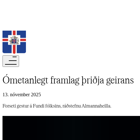
Leita
Ómetanlegt framlag þriðja geirans​​​​‌ ‍ ​‍​‍‌‍ ‌ ​‍‌‍‍‌‌‍‌ ‌‍‍‌‌‍ ‍​‍​‍​ ‍‍​‍​‍‌ ​ ‌‍​‌‌‍ ‍‌‍‍‌‌ ‌​‌ ‍‌​‍ ‍‌‍‍‌‌‍ ​‍​‍​‍ ​​‍​‍‌‍‍​‌ ​‍‌‍‌‌‌‍‌‍​‍​‍​ ‍‍​‍​‍‌‍‍​‌ ‌​‌ ‌​‌ ​​‌ ​ ​‍ ​‍ ‌‍‌‍‌‍ ‌ ​‍‌ ​ ‌‍‌‌‌ ‌​‌‍‍‌​‍ ‌‌‍‍‌‌ ​ ‌‍ ​‌‍​‌‌‍ ‍‌‍‌​‌ ​ ​‍ ‍‌ ‌‍‌‍‌‌‌ ​‍‌‍​ ‌‍‌‌‌‍ ​​‍ ‍‌‍​‌‌ ​​‌ ​​​‍ ‌ ​ ‌ ‌​‌ ‌‌‌‍‌​‌‍‍‌‌‍ ​‍ ‌‍‍‌‌‍ ‍‌ ‌​‌‍‌‌‌‍ ‍‌ ‌​​‍ ‌‍‌‌‌‍‌​‌‍‍‌‌ ‌​​‍ ‌‍ ‌‌‍ ‌‍‌​‌‍‌‌​ ‌‌ ​​‌ ​‍‌‍‌‌‌ ​ ‌‍‌‌‌‍ ‍‌ ‌​‌‍​‌‌ ‌​‌‍‍‌‌‍ ‌‍ ‍​ ‍ ‌‍‍‌‌‍‌​​ ‌‌ ‌​‌​ ​‌ ​‌‌​ ‌‌​ ​ ‌ ‌‍ ‌‍‍‌‌‍ ​‌‌‍‌‌ ‍‌‌ ‍‍‌‍‌​‌ ‍‌‌‌​ ‌ ‌ ​ ‌‌‌‍‍‌‌‌‍​‌​​‌‌‍‍‌‌​‌‍​ ‍ ‌ ‌​‌ ‍‌‌ ​​‌‍‌‌​ ‌‌‍ ‍‌‍‌‌‌ ‌ ‌ ​ ​ ‍ ‌ ​​‌‍​‌‌ ‌​‌‍‍​​ ‌‌ ‌​‌‍‍‌‌ ‌​‌‍ ​‌‍‌‌​ ‌‍​‍‌‍​‌‌ ​ ‌‍‌‌‌‌‌‌‌ ​‍‌‍ ​​ ‌‌‍‍​‌ ‌​‌ ‌​‌ ​​‌ ​ ​‍‌‌​ ​‍‌​‌‍​‍‌‌​ ​‍‌​‌‍‌‍‌‍‌‍ ‌ ​‍‌ ​ ‌‍‌‌‌ ‌​‌‍‍‌​‍ ‌‌‍‍‌‌ ​ ‌‍ ​‌‍​‌‌‍ ‍‌‍‌​‌ ​ ​‍ ‍‌ ‌‍‌‍‌‌‌ ​‍‌‍​ ‌‍‌‌‌‍ ​​‍ ‍‌‍​‌‌ ​​‌ ​​​‍‌‌​ ​‍‌​‌‍‌ ​ ‌ ‌​‌ ‌‌‌‍‌​‌‍‍‌‌‍ ​‍‌‍‌‍‍‌‌‍‌​​ ‌‌ ‌​‌​ ​‌ ​‌‌​ ‌‌​ ​ ‌ ‌‍ ‌‍‍‌‌‍ ​‌‌‍‌‌ ‍‌‌ ‍‍‌‍‌​‌ ‍‌‌‌​ ‌ ‌ ​ ‌‌‌‍‍‌‌‌‍​‌​​‌‌‍‍‌‌​‌‍​‍‌‍‌ ‌​‌ ‍‌‌ ​​‌‍‌‌​ ‌‌‍ ‍‌‍‌‌‌ ‌ ‌ ​ ​‍‌‍‌ ​​‌‍​‌‌ ‌​‌‍‍​​ ‌‌ ‌​‌‍‍‌‌ ‌​‌‍ ​‌‍‌‌​‍‌‍‌ ​​‌‍‌‌‌ ​‍‌ ​ ‌ ​​‌‍‌‌‌‍​ ‌ ‌​‌‍‍‌‌ ‌‍‌‍‌‌​ ‌‌ ​​‌ ‌‌‌‍​‍‌‍ ​‌‍‍‌‌ ​ ‌‍‍​‌‍‌‌‌‍‌​​‍​‍‌ ‌
13. nóvember 2025
Forseti gestur á Fundi fólksins, ráðstefnu Almannaheilla.​​​​‌ ‍ ​‍​‍‌‍ ‌ ​‍‌‍‍‌‌‍‌ ‌‍‍‌‌‍ ‍​‍​‍​ ‍‍​‍​‍‌ ​ ‌‍​‌‌‍ ‍‌‍‍‌‌ ‌​‌ ‍‌​‍ ‍‌‍‍‌‌‍ ​‍​‍​‍ ​​‍​‍‌‍‍​‌ ​‍‌‍‌‌‌‍‌‍​‍​‍​ ‍‍​‍​‍‌‍‍​‌ ‌​‌ ‌​‌ ​​‌ ​ ​‍ ​‍ ‌‍‌‍‌‍ ‌ ​‍‌ ​ ‌‍‌‌‌ ‌​‌‍‍‌​‍ ‌‌‍‍‌‌ ​ ‌‍ ​‌‍​‌‌‍ ‍‌‍‌​‌ ​ ​‍ ‍‌ ‌‍‌‍‌‌‌ ​‍‌‍​ ‌‍‌‌‌‍ ​​‍ ‍‌‍​‌‌ ​​‌ ​​​‍ ‌ ​ ‌ ‌​‌ ‌‌‌‍‌​‌‍‍‌‌‍ ​‍ ‌‍‍‌‌‍ ‍‌ ‌​‌‍‌‌‌‍ ‍‌ ‌​​‍ ‌‍‌‌‌‍‌​‌‍‍‌‌ ‌​​‍ ‌‍ ‌‌‍ ‌‍‌​‌‍‌‌​ ‌‌ ​​‌ ​‍‌‍‌‌‌ ​ ‌‍‌‌‌‍ ‍‌ ‌​‌‍​‌‌ ‌​‌‍‍‌‌‍ ‌‍ ‍​ ‍ ‌‍‍‌‌‍‌​​ ‌‌ ‌​‌​ ​‌ ​‌‌​ ‌‌​ ​ ‌ ‌‍ ‌‍‍‌‌‍ ​‌‌‍‌‌ ‍‌‌ ‍‍‌‍‌​‌ ‍‌‌‌​ ‌ ‌ ​ ‌‌‌‍‍‌‌‌‍​‌​​‌‌‍‍‌‌​‌‍​ ‍ ‌ ‌​‌ ‍‌‌ ​​‌‍‌‌​ ‌‌‍ ‍‌‍‌‌‌ ‌ ‌ ​ ​ ‍ ‌ ​​‌‍​‌‌ ‌​‌‍‍​​ ‌‌‍‌​‌‍‌‌‌ ​ ‌‍​ ‌ ​‍‌‍‍‌‌ ​​‌ ‌​‌‍‍‌‌‍ ‌‍ ‍​ ‌‍​‍‌‍​‌‌ ​ ‌‍‌‌‌‌‌‌‌ ​‍‌‍ ​​ ‌‌‍‍​‌ ‌​‌ ‌​‌ ​​‌ ​ ​‍‌‌​ ​‍‌​‌‍​‍‌‌​ ​‍‌​‌‍‌‍‌‍‌‍ ‌ ​‍‌ ​ ‌‍‌‌‌ ‌​‌‍‍‌​‍ ‌‌‍‍‌‌ ​ ‌‍ ​‌‍​‌‌‍ ‍‌‍‌​‌ ​ ​‍ ‍‌ ‌‍‌‍‌‌‌ ​‍‌‍​ ‌‍‌‌‌‍ ​​‍ ‍‌‍​‌‌ ​​‌ ​​​‍‌‌​ ​‍‌​‌‍‌ ​ ‌ ‌​‌ ‌‌‌‍‌​‌‍‍‌‌‍ ​‍‌‍‌‍‍‌‌‍‌​​ ‌‌ ‌​‌​ ​‌ ​‌‌​ ‌‌​ ​ ‌ ‌‍ ‌‍‍‌‌‍ ​‌‌‍‌‌ ‍‌‌ ‍‍‌‍‌​‌ ‍‌‌‌​ ‌ ‌ ​ ‌‌‌‍‍‌‌‌‍​‌​​‌‌‍‍‌‌​‌‍​‍‌‍‌ ‌​‌ ‍‌‌ ​​‌‍‌‌​ ‌‌‍ ‍‌‍‌‌‌ ‌ ‌ ​ ​‍‌‍‌ ​​‌‍​‌‌ ‌​‌‍‍​​ ‌‌‍‌​‌‍‌‌‌ ​ ‌‍​ ‌ ​‍‌‍‍‌‌ ​​‌ ‌​‌‍‍‌‌‍ ‌‍ ‍​‍‌‍‌ ​​‌‍‌‌‌ ​‍‌ ​ ‌ ​​‌‍‌‌‌‍​ ‌ ‌​‌‍‍‌‌ ‌‍‌‍‌‌​ ‌‌ ​​‌ ‌‌‌‍​‍‌‍ ​‌‍‍‌‌ ​ ‌‍‍​‌‍‌‌‌‍‌​​‍​‍‌ ‌