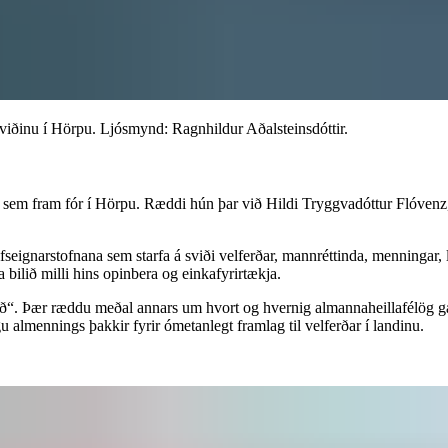
​ ‌‌‍‍​‌ ‌​‌ ‌​‌ ​​‌ ​ ​‍‌‌​ ​‍‌​‌‍​‍‌‌​ ​‍‌​‌‍‌‍‌‍‌‍ ‌ ​‍‌ ​ ‌‍‌‌‌ ‌​‌‍‍‌​‍ ‌‌‍‍‌‌ ​ ‌‍ ​‌‍​‌‌‍ ‍‌‍‌​‌ ​ ​‍ ‍‌ ‌‍‌‍‌‌‌ ​‍‌‍​ ‌‍‌‌‌‍ ​​‍ ‍‌‍​‌‌ ​​‌ ​​​‍‌‌​ ​‍‌​‌‍‌ ​ ‌ ‌​‌ ‌‌‌‍‌​‌‍‍‌‌‍ ​‍‌‍‌‍‍‌‌‍‌​​ ‌‌ ‌​‌​ ​‌ ​‌‌​ ‌‌​ ​ ‌ ‌‍ ‌‍‍‌‌‍ ​‌‌‍‌‌ ‍‌‌ ‍‍‌‍‌​‌ ‍‌‌‌​ ‌ ‌ ​ ‌‌‌‍‍‌‌‌‍​‌​​‌‌‍‍‌‌​‌‍​‍‌‍‌ ‌​‌ ‍‌‌ ​​‌‍‌‌​ ‌‌‍ ‍‌‍‌‌‌ ‌ ‌ ​ ​‍‌‍‌ ​​‌‍​‌‌ ‌​‌‍‍​​ ‌‌ ​​‌‍​‌‌‍‌ ‌‍‌‌‌​​‍‌ ‌‌‌‍‍‌‌‍ ​‌‍‌​‌‍‌‌‌ ​‍​‍‌‌​ ‌‌‌​​‍‌‌ ‌‍‍ ‌‍‌‌‌ ‍‌​‍‌‌​ ​ ‌​‌​​‍‌‌​ ​ ‌​‌​​‍‌‌​ ​‍​ ​‍​ ​‌‌‍​‍‌‍‌​‌‍​‌​ ‌‌‌‍​ ​ ‌ ​ ​‌​‍ ‌​ ​​​ ‌​‌‍​‍‌‍​ ​‍ ‌​ ‌​‌‍‌‍​ ​‍‌‍​‌​‍ ‌‌‍​‌‌‍‌‌‌‍‌‍‌‍‌​​‍ ‌​ ​​‌‍‌‌​ ‌ ‌‍​ ​ ‌ ‌‍‌‍​ ‍‌​ ​ ​ ‌‌​ ‍‌​ ​‌​ ​‌​‍‌‌​ ​‍​ ​‍​‍‌‌​ ‌‌‌​‌​​‍ ‍‌‍‍‌‌‍ ‌‌‍​‌‌‍‌ ‌‍‌‌‌ ​ ​‍‌‌​ ‌‌‌​​‍‌‌ ‌‍‍ ‌‍‌‌‌ ‍‌​‍‌‌​ ​ ‌​‌​​‍‌‌​ ​ ‌​‌​​‍‌‌​ ​‍​ ​‍‌‍‌‍​ ‍‌​ ​‍​ ​ ‌‍‌‌‌‍‌​​ ‌​​ ‌​​‍ ‌​ ‍​​ ​‌​ ​‍‌‍‌‌​‍ ‌​ ‌​​ ​‌​ ‌ ​ ‍‌​‍ ‌​ ‍‌‌‍​‌​ ‌‌​ ‍‌​‍ ‌​ ​‍​ ​​​ ‍‌​ ‌ ​ ‌‌​ ​‍‌‍​‍​ ‌​​ ‌‍‌‍​‍‌‍​‌‌‍‌‌​‍‌‌​ ​‍​ ​‍​‍‌‌​ ‌‌‌​‌​​‍ ‍‌‍​ ‌‍​‌‌ ​​‌ ‌​‌‍‍‌‌‍ ‌‍ ‍​‍‌‍‌ ​​‌‍‌‌‌ ​‍‌ ​ ‌ ​​‌‍‌‌‌‍​ ‌ ‌​‌‍‍‌‌ ‌‍‌‍‌‌​ ‌‌ ​​‌ ‌‌‌‍​‍‌‍ ​‌‍‍‌‌ ​ ‌‍‍​‌‍‌‌‌‍‌​​‍​‍‌ ‌
la, sem fram fór í Hörpu. Ræddi hún þar við Hildi Tryggvadóttur Flóvenz
seignarstofnana sem starfa á sviði velferðar, mannréttinda, menningar, 
 ​‍‌‍​ ‌‍‌‌‌‍ ​​‍ ‍‌‍​‌‌ ​​‌ ​​​‍‌‌​ ​‍‌​‌‍‌ ​ ‌ ‌​‌ ‌‌‌‍‌​‌‍‍‌‌‍ ​‍‌‍‌‍‍‌‌‍‌​​ ‌‌ ‌​‌​ ​‌ ​‌‌​ ‌‌​ ​ ‌ ‌‍ ‌‍‍‌‌‍ ​‌‌‍‌‌ ‍‌‌ ‍‍‌‍‌​‌ ‍‌‌‌​ ‌ ‌ ​ ‌‌‌‍‍‌‌‌‍​‌​​‌‌‍‍‌‌​‌‍​‍‌‍‌ ‌​‌ ‍‌‌ ​​‌‍‌‌​ ‌‌‍ ‍‌‍‌‌‌ ‌ ‌ ​ ​‍‌‍‌ ​​‌‍​‌‌ ‌​‌‍‍​​ ‌‌ ​​‌‍​‌‌‍‌ ‌‍‌‌‌​​‍‌ ‌‌‌‍‍‌‌‍ ​‌‍‌​‌‍‌‌‌ ​‍​‍‌‌​ ‌‌‌​​‍‌‌ ‌‍‍ ‌‍‌‌‌ ‍‌​‍‌‌​ ​ ‌​‌​​‍‌‌​ ​ ‌​‌​​‍‌‌​ ​‍​ ​‍‌ ​‍‌‍‍‌‌‍​ ‌‍‍​‌ ‌​‌‍‌‌‌ ‍​‌ ‌​​‍ ‌‌ ​‍‌ ‌‍‌ ‍‌​ ​​‌ ​ ‌‍‌‍‌‍‌ ‌ ‍​‌‍ ​‍‌‌​ ​‍​ ​‍​‍‌‌​ ‌‌‌​‌​​‍ ‍‌‍​ ‌‍ ‌‍ ‍‌ ‌​‌‍‌‌‌‍ ‍‌ ‌​​‍‌‌​ ‌‌‌​​‍‌‌ ‌‍‍ ‌‍‌‌‌ ‍‌​‍‌‌​ ​ ‌​‌​​‍‌‌​ ​ ‌​‌​​‍‌‌​ ​‍​ ​‍​ ​‌‌‍​‌​ ​​​ ‌‌‌‍‌‌​ ‍​‌‍‌​‌‍‌‍‌‍​‍‌‍​ ‌‍‌‌​ ‌‌​‍‌‌​ ​‍​ ​‍​‍‌‌​ ‌‌‌​‌​​‍ ‍‌‍​ ‌‍‍​‌‍‍‌‌‍ ​‌‍‌​‌ ​‍‌‍‌‌‌‍ ‍​‍‌‌​ ‌‌‌​​‍‌‌ ‌‍‍ ‌‍‌‌‌ ‍‌​‍‌‌​ ​ ‌​‌​​‍‌‌​ ​ ‌​‌​​‍‌‌​ ​‍​ ​‍​ ‌‌​ ​‍‌‍‌‌​ ​‌‌‍‌‌​ ‌‌​ ​ ​ ​​‌‍​‌​ ​‌‌‍‌​​ ‍‌​‍‌‌​ ​‍​ ​‍​‍‌‌​ ‌‌‌​‌​​‍ ‍‌ ‌​‌‍‌‌‌ ‍​‌ ‌​​‍‌‍‌ ​​‌‍‌‌‌ ​‍‌ ​ ‌ ​​‌‍‌‌‌‍​ ‌ ‌​‌‍‍‌‌ ‌‍‌‍‌‌​ ‌‌ ​​‌ ‌‌‌‍​‍‌‍ ​‌‍‍‌‌ ​ ‌‍‍​‌‍‌‌‌‍‌​​‍​‍‌ ‌
agið“. Þær ræddu meðal annars um hvort og hvernig almannaheillafélög 
​ ‌​​ ‌‌​ ‍​​ ‌‌​ ​‌​ ‍​​ ‌‌​ ​​​ ​​‌‍‌‌​ ​ ​‍‌‌​ ​‍​ ​‍​‍‌‌​ ‌‌‌​‌​​‍ ‍‌ ‌​‌‍‌‌‌ ‍​‌ ‌​​ ‌‍​‍‌‍​‌‌ ​ ‌‍‌‌‌‌‌‌‌ ​‍‌‍ ​​ ‌‌‍‍​‌ ‌​‌ ‌​‌ ​​‌ ​ ​‍‌‌​ ​‍‌​‌‍​‍‌‌​ ​‍‌​‌‍‌‍‌‍‌‍ ‌ ​‍‌ ​ ‌‍‌‌‌ ‌​‌‍‍‌​‍ ‌‌‍‍‌‌ ​ ‌‍ ​‌‍​‌‌‍ ‍‌‍‌​‌ ​ ​‍ ‍‌ ‌‍‌‍‌‌‌ ​‍‌‍​ ‌‍‌‌‌‍ ​​‍ ‍‌‍​‌‌ ​​‌ ​​​‍‌‌​ ​‍‌​‌‍‌ ​ ‌ ‌​‌ ‌‌‌‍‌​‌‍‍‌‌‍ ​‍‌‍‌‍‍‌‌‍‌​​ ‌‌ ‌​‌​ ​‌ ​‌‌​ ‌‌​ ​ ‌ ‌‍ ‌‍‍‌‌‍ ​‌‌‍‌‌ ‍‌‌ ‍‍‌‍‌​‌ ‍‌‌‌​ ‌ ‌ ​ ‌‌‌‍‍‌‌‌‍​‌​​‌‌‍‍‌‌​‌‍​‍‌‍‌ ‌​‌ ‍‌‌ ​​‌‍‌‌​ ‌‌‍ ‍‌‍‌‌‌ ‌ ‌ ​ ​‍‌‍‌ ​​‌‍​‌‌ ‌​‌‍‍​​ ‌‌ ​​‌‍​‌‌‍‌ ‌‍‌‌‌​​‍‌ ‌‌‌‍‍‌‌‍ ​‌‍‌​‌‍‌‌‌ ​‍​‍‌‌​ ‌‌‌​​‍‌‌ ‌‍‍ ‌‍‌‌‌ ‍‌​‍‌‌​ ​ ‌​‌​​‍‌‌​ ​ ‌​‌​​‍‌‌​ ​‍​ ​‍‌ ​‍‌‍‍‌‌‍​ ‌‍‍​‌ ‌​‌‍‌‌‌ ‍​‌ ‌​​‍ ‌‌ ​‍‌ ‌‍‌ ‍‌​ ​​‌ ​ ‌‍‌‍‌‍‌ ‌ ‍​‌‍ ​‍‌‌​ ​‍​ ​‍​‍‌‌​ ‌‌‌​‌​​‍ ‍‌‍​ ‌‍ ‌‍ ‍‌ ‌​‌‍‌‌‌‍ ‍‌ ‌​​‍‌‌​ ‌‌‌​​‍‌‌ ‌‍‍ ‌‍‌‌‌ ‍‌​‍‌‌​ ​ ‌​‌​​‍‌‌​ ​ ‌​‌​​‍‌‌​ ​‍​ ​‍‌‍​‌​ ​‍​ ​‍‌‍‌​‌‍​ ​ ‍‌​ ​‌​ ‌‍​ ​‍​ ‌‌​ ​​​ ‌ ​‍‌‌​ ​‍​ ​‍​‍‌‌​ ‌‌‌​‌​​‍ ‍‌‍​ ‌‍‍​‌‍‍‌‌‍ ​‌‍‌​‌ ​‍‌‍‌‌‌‍ ‍​‍‌‌​ ‌‌‌​​‍‌‌ ‌‍‍ ‌‍‌‌‌ ‍‌​‍‌‌​ ​ ‌​‌​​‍‌‌​ ​ ‌​‌​​‍‌‌​ ​‍​ ​‍​ ‌ ​ ‌​​ ‌‌​ ‍​​ ‌‌​ ​‌​ ‍​​ ‌‌​ ​​​ ​​‌‍‌‌​ ​ ​‍‌‌​ ​‍​ ​‍​‍‌‌​ ‌‌‌​‌​​‍ ‍‌ ‌​‌‍‌‌‌ ‍​‌ ‌​​‍‌‍‌ ​​‌‍‌‌‌ ​‍‌ ​ ‌ ​​‌‍‌‌‌‍​ ‌ ‌​‌‍‍‌‌ ‌‍‌‍‌‌​ ‌‌ ​​‌ ‌‌‌‍​‍‌‍ ​‌‍‍‌‌ ​ ‌‍‍​‌‍‌‌‌‍‌​​‍​‍‌ ‌