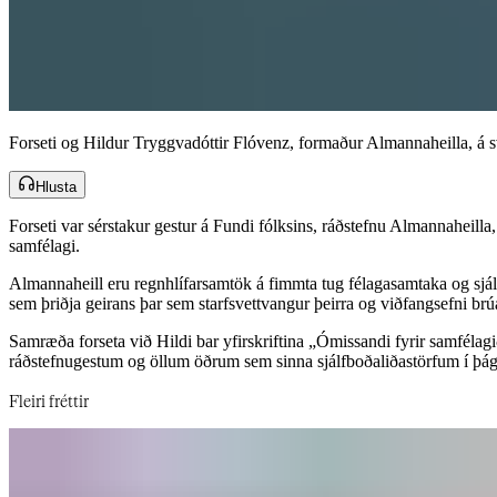
Forseti og Hildur Tryggvadóttir Flóvenz, formaður Almannaheilla, á sviðinu í Hörpu. Ljósmynd: Ragnhildur Aðalsteinsdóttir.​​​​‌ ‍ ​‍​‍‌‍ ‌ ​‍‌‍‍‌‌‍‌ ‌‍‍‌‌‍ ‍​‍​‍​ ‍‍​‍​‍‌ ​ ‌‍​‌‌‍ ‍‌‍‍‌‌ ‌​‌ ‍‌​‍ ‍‌‍‍‌‌‍ ​‍​‍​‍ ​​‍​‍‌‍‍​‌ ​‍‌‍‌‌‌‍‌‍​‍​‍​ ‍‍​‍​‍‌‍‍​‌ ‌​‌ ‌​‌ ​​‌ ​ ​‍ ​‍ ‌‍‌‍‌‍ ‌ ​‍‌ ​ ‌‍‌‌‌ ‌​‌‍‍‌​‍ ‌‌‍‍‌‌ ​ ‌‍ ​‌‍​‌‌‍ ‍‌‍‌​‌ ​ ​‍ ‍‌ ‌‍‌‍‌‌‌ ​‍‌‍​ ‌‍‌‌‌‍ ​​‍ ‍‌‍​‌‌ ​​‌ ​​​‍ ‌ ​ ‌ ‌​‌ ‌‌‌‍‌​‌‍‍‌‌‍ ​‍ ‌‍‍‌‌‍ ‍‌ ‌​‌‍‌‌‌‍ ‍‌ ‌​​‍ ‌‍‌‌‌‍‌​‌‍‍‌‌ ‌​​‍ ‌‍ ‌‌‍ ‌‍‌​‌‍‌‌​ ‌‌ ​​‌ ​‍‌‍‌‌‌ ​ ‌‍‌‌‌‍ ‍‌ ‌​‌‍​‌‌ ‌​‌‍‍‌‌‍ ‌‍ ‍​ ‍ ‌‍‍‌‌‍‌​​ ‌‌ ‌​‌​ ​‌ ​‌‌​ ‌‌​ ​ ‌ ‌‍ ‌‍‍‌‌‍ ​‌‌‍‌‌ ‍‌‌ ‍‍‌‍‌​‌ ‍‌‌‌​ ‌ ‌ ​ ‌‌‌‍‍‌‌‌‍​‌​​‌‌‍‍‌‌​‌‍​ ‍ ‌ ‌​‌ ‍‌‌ ​​‌‍‌‌​ ‌‌‍ ‍‌‍‌‌‌ ‌ ‌ ​ ​ ‍ ‌ ​​‌‍​‌‌ ‌​‌‍‍​​ ‌‌ ​​‌‍​‌‌‍‌ ‌‍‌‌‌​​‍‌ ‌‌‌‍‍‌‌‍ ​‌‍‌​‌‍‌‌‌ ​‍​‍‌‌​ ‌‌‌​​‍‌‌ ‌‍‍ ‌‍‌‌‌ ‍‌​‍‌‌​ ​ ‌​‌​​‍‌‌​ ​ ‌​‌​​‍‌‌​ ​‍​ ​‍​ ​‌‌‍​‍‌‍‌​‌‍​‌​ ‌‌‌‍​ ​ ‌ ​ ​‌​‍ ‌​ ​​​ ‌​‌‍​‍‌‍​ ​‍ ‌​ ‌​‌‍‌‍​ ​‍‌‍​‌​‍ ‌‌‍​‌‌‍‌‌‌‍‌‍‌‍‌​​‍ ‌​ ​​‌‍‌‌​ ‌ ‌‍​ ​ ‌ ‌‍‌‍​ ‍‌​ ​ ​ ‌‌​ ‍‌​ ​‌​ ​‌​‍‌‌​ ​‍​ ​‍​‍‌‌​ ‌‌‌​‌​​‍ ‍‌‍‍‌‌‍ ‌‌‍​‌‌‍‌ ‌‍‌‌‌ ​ ​‍‌‌​ ‌‌‌​​‍‌‌ ‌‍‍ ‌‍‌‌‌ ‍‌​‍‌‌​ ​ ‌​‌​​‍‌‌​ ​ ‌​‌​​‍‌‌​ ​‍​ ​‍‌‍‌‍​ ‍‌​ ​‍​ ​ ‌‍‌‌‌‍‌​​ ‌​​ ‌​​‍ ‌​ ‍​​ ​‌​ ​‍‌‍‌‌​‍ ‌​ ‌​​ ​‌​ ‌ ​ ‍‌​‍ ‌​ ‍‌‌‍​‌​ ‌‌​ ‍‌​‍ ‌​ ​‍​ ​​​ ‍‌​ ‌ ​ ‌‌​ ​‍‌‍​‍​ ‌​​ ‌‍‌‍​‍‌‍​‌‌‍‌‌​‍‌‌​ ​‍​ ​‍​‍‌‌​ ‌‌‌​‌​​‍ ‍‌‍​ ‌‍​‌‌ ​​‌ ‌​‌‍‍‌‌‍ ‌‍ ‍​ ‌‍​‍‌‍​‌‌ ​ ‌‍‌‌‌‌‌‌‌ ​‍‌‍ ​
Hlusta
Forseti var sérstakur gestur á Fundi fólksins, ráðstefnu Almannaheil
samfélagi.​​​​‌ ‍ ​‍​‍‌‍ ‌ ​‍‌‍‍‌‌‍‌ ‌‍‍‌‌‍ ‍​‍​‍​ ‍‍​‍​‍‌ ​ ‌‍​‌‌‍ ‍‌‍‍‌‌ ‌​‌ ‍‌​‍ ‍‌‍‍‌‌‍ ​‍​‍​‍ ​​‍​‍‌‍‍​‌ ​‍‌‍‌‌‌‍‌‍​‍​‍​ ‍‍​‍​‍‌‍‍​‌ ‌​‌ ‌​‌ ​​‌ ​ ​‍ ​‍ ‌‍‌‍‌‍ ‌ ​‍‌ ​ ‌‍‌‌‌ ‌​‌‍‍‌​‍ ‌‌‍‍‌‌ ​ ‌‍ ​‌‍​‌‌‍ ‍‌‍‌​‌ ​ ​‍ ‍‌ ‌‍‌‍‌‌‌ ​‍‌‍​ ‌‍‌‌‌‍ ​​‍ ‍‌‍​‌‌ ​​‌ ​​​‍ ‌ ​ ‌ ‌​‌ ‌‌‌‍‌​‌‍‍‌‌‍ ​‍ ‌‍‍‌‌‍ ‍‌ ‌​‌‍‌‌‌‍ ‍‌ ‌​​‍ ‌‍‌‌‌‍‌​‌‍‍‌‌ ‌​​‍ ‌‍ ‌‌‍ ‌‍‌​‌‍‌‌​ ‌‌ ​​‌ ​‍‌‍‌‌‌ ​ ‌‍‌‌‌‍ ‍‌ ‌​‌‍​‌‌ ‌​‌‍‍‌‌‍ ‌‍ ‍​ ‍ ‌‍‍‌‌‍‌​​ ‌‌ ‌​‌​ ​‌ ​‌‌​ ‌‌​ ​ ‌ ‌‍ ‌‍‍‌‌‍ ​‌‌‍‌‌ ‍‌‌ ‍‍‌‍‌​‌ ‍‌‌‌​ ‌ ‌ ​ ‌‌‌‍‍‌‌‌‍​‌​​‌‌‍‍‌‌​‌‍​ ‍ ‌ ‌​‌ ‍‌‌ ​​‌‍‌‌​ ‌‌‍ ‍‌‍‌‌‌ ‌ ‌ ​ ​ ‍ ‌ ​​‌‍​‌‌ ‌​‌‍‍​​ ‌‌ ​​‌‍​‌‌‍‌ ‌‍‌‌‌​​‍‌ ‌‌‌‍‍‌‌‍ ​‌‍‌​‌‍‌‌‌ ​‍​‍‌‌​ ‌‌‌​​‍‌‌ ‌‍‍ ‌‍‌‌‌ ‍‌​‍‌‌​ ​ ‌​‌​​‍‌‌​ ​ ‌​‌​​‍‌‌​ ​‍​ ​‍‌ ​‍‌‍‍‌‌‍​ ‌‍‍​‌ ‌​‌‍‌‌‌ ‍​‌ ‌​​‍ ‌‌ ​‍‌ ‌‍‌ ‍‌​ ​​‌ ​ ‌‍‌‍‌‍‌ ‌ ‍​‌‍ ​‍‌‌​ ​‍​ ​‍​‍‌‌​ ‌‌‌​‌​​‍ ‍‌‍​ ‌‍ ‌‍ ‍‌ ‌​‌‍‌‌‌‍ ‍‌ ‌​​‍‌‌​ ‌‌‌​​‍‌‌ ‌‍‍ ‌‍‌‌‌ ‍‌​‍‌‌​ ​ ‌​‌​​‍‌‌​ ​ ‌​‌​​‍‌‌​ ​‍​ ​‍​ ​ ​ ‌ ​ ‌ ​ ‌​‌‍​‍‌‍​ ​ ​‍‌‍​‍​ ‌​‌‍​‍‌‍‌​‌‍‌‌​‍‌‌​ ​‍​ ​‍​‍‌‌​ ‌‌‌​‌​​‍ ‍‌‍​ ‌‍‍​‌‍‍‌‌‍ ​‌‍‌​‌ ​‍‌‍‌‌‌‍ ‍​‍‌‌​ ‌‌‌​​‍‌‌ ‌‍‍ ‌‍‌‌‌ ‍‌​‍‌‌​ ​ ‌​‌​​‍‌‌​ ​ ‌​‌​​‍‌‌​ ​‍​ ​‍‌‍‌‍​ ​‌‌‍​‍​ ‌​‌‍​‌​ ‌​‌‍‌​​ ​‍‌‍‌‍​ ​ ​ ‌‌​ ​ ​‍‌‌​ ​‍​ ​‍​‍‌‌​ ‌‌‌​‌​​‍ ‍‌ ‌​‌‍‌‌‌ ‍​‌ ‌​​ ‌‍​‍‌‍​‌‌ ​ ‌‍‌‌‌‌‌‌‌ ​‍‌‍ ​​ ‌‌‍‍​‌ ‌​‌ ‌​‌ ​​‌ ​ ​‍‌‌​ ​‍‌​‌‍​‍‌‌​ ​‍‌​‌‍‌‍‌‍‌‍ ‌ ​‍‌ ​ ‌‍‌‌‌ ‌​‌‍‍‌​‍ ‌‌‍‍‌‌ ​ ‌‍ ​‌‍​‌‌‍ ‍‌‍‌​‌ ​ ​‍ ‍‌ ‌‍‌‍‌‌‌ ​‍‌‍​ ‌‍‌‌‌‍ ​​‍ ‍‌‍​‌‌ ​​‌ ​​​‍‌‌​ ​‍‌​‌‍‌ ​ ‌ ‌​‌ ‌‌‌‍‌​‌‍‍‌‌‍ ​‍‌‍‌‍‍‌‌‍‌​​ ‌‌ ‌​‌​ ​‌ ​‌‌​ ‌‌​ ​ ‌ ‌‍ ‌‍‍‌‌‍ ​‌‌‍‌‌ ‍‌‌ ‍‍‌‍‌​‌ ‍‌‌‌​ ‌ ‌ ​ ‌‌‌‍‍‌‌‌‍​‌​​‌‌‍‍‌‌​‌‍​‍‌‍‌ ‌​‌ ‍‌‌ ​​‌‍‌‌​ ‌‌‍ ‍‌‍‌‌‌ ‌ ‌ ​ ​‍‌‍‌ ​​‌‍​‌‌ ‌​‌‍‍​​ ‌‌ ​​‌‍​‌‌‍‌ ‌‍‌‌‌​​‍‌ ‌‌‌‍‍‌‌‍ ​‌‍‌​‌‍‌‌‌ ​‍​‍‌‌​ ‌‌‌​​‍‌‌ ‌‍‍ ‌‍‌‌‌ ‍‌​‍‌‌​ ​ ‌​‌​​‍‌‌​ ​ ‌​‌​​‍‌‌​ ​‍​ ​‍‌ ​‍‌‍‍‌‌‍​ ‌‍‍​‌ ‌​‌‍‌‌‌ ‍​‌ ‌​​‍ ‌‌ ​‍‌ ‌‍‌ ‍‌​ ​​‌ ​ ‌‍‌‍‌‍‌ ‌ ‍​‌‍ ​‍‌‌​ ​‍​ ​‍​‍‌‌​ ‌‌‌​‌​​‍ ‍‌‍​ ‌‍ ‌‍ ‍‌ ‌​‌‍‌‌‌‍ ‍‌ ‌​​‍‌‌​ ‌‌‌​​‍‌‌ ‌‍‍ ‌‍‌‌‌ ‍‌​‍‌‌​ ​ ‌​‌​​‍‌‌​ ​ ‌​‌​​‍‌‌​ ​‍​ ​‍​ ​ ​ ‌ ​ ‌ ​ ‌​‌‍​‍‌‍​ ​ ​‍‌‍​‍​ ‌​‌‍​‍‌‍‌​‌‍‌‌​‍‌‌​ ​‍​ ​‍​‍‌‌​ ‌‌‌​‌​​‍ ‍‌‍​ ‌‍‍​‌‍‍‌‌‍ ​‌‍‌​‌ ​‍‌‍‌‌‌‍ ‍​‍‌‌​ ‌‌‌​​‍‌‌ ‌‍‍ ‌‍‌‌‌ ‍‌​‍‌‌​ ​ ‌​‌​​‍‌‌​ ​ ‌​‌​​‍‌‌​ ​‍​ ​‍‌‍‌‍​ ​‌‌‍​‍​ ‌​‌‍​‌​ ‌​‌‍‌​​ ​‍‌‍‌‍​ ​ ​ ‌‌​ ​ ​‍‌‌​ ​‍​ ​‍​‍‌‌​ ‌‌‌​‌​​‍ ‍‌ ‌​‌‍‌‌‌ ‍​‌ ‌​​‍‌‍‌ ​​‌‍‌‌‌ ​‍‌ ​ ‌ ​​‌‍‌‌‌‍​ ‌ ‌​‌‍‍‌‌ ‌‍‌‍‌‌​ ‌‌ ​​‌ ‌‌‌‍​‍‌‍ ​‌‍‍‌‌ ​ ‌‍‍​‌‍‌‌‌‍‌​​‍​‍‌ ‌
Almannaheill eru regnhlífarsamtök á fimmta tug félagasamtaka og sjálf
sem þriðja geirans þar sem starfsvettvangur þeirra og viðfangsefni brúa bilið milli hins opinbera og einkafyrirtækja.​​​​‌ ‍ ​‍​‍‌‍ ‌ ​‍‌‍‍‌‌‍‌ ‌‍‍‌‌‍ ‍​‍​‍​ ‍‍​‍​‍‌ ​ ‌‍​‌‌‍ ‍‌‍‍‌‌ ‌​‌ ‍‌​‍ ‍‌‍‍‌‌‍ ​‍​‍​‍ ​​‍​‍‌‍‍​‌ ​‍‌‍‌‌‌‍‌‍​‍​‍​ ‍‍​‍​‍‌‍‍​‌ ‌​‌ ‌​‌ ​​‌ ​ ​‍ ​‍ ‌‍‌‍‌‍ ‌ ​‍‌ ​ ‌‍‌‌‌ ‌​‌‍‍‌​‍ ‌‌‍‍‌‌ ​ ‌‍ ​‌‍​‌‌‍ ‍‌‍‌​‌ ​ ​‍ ‍‌ ‌‍‌‍‌‌‌ ​‍‌‍​ ‌‍‌‌‌‍ ​​‍ ‍‌‍​‌‌ ​​‌ ​​​‍ ‌ ​ ‌ ‌​‌ ‌‌‌‍‌​‌‍‍‌‌‍ ​‍ ‌‍‍‌‌‍ ‍‌ ‌​‌‍‌‌‌‍ ‍‌ ‌​​‍ ‌‍‌‌‌‍‌​‌‍‍‌‌ ‌​​‍ ‌‍ ‌‌‍ ‌‍‌​‌‍‌‌​ ‌‌ ​​‌ ​‍‌‍‌‌‌ ​ ‌‍‌‌‌‍ ‍‌ ‌​‌‍​‌‌ ‌​‌‍‍‌‌‍ ‌‍ ‍​ ‍ ‌‍‍‌‌‍‌​​ ‌‌ ‌​‌​ ​‌ ​‌‌​ ‌‌​ ​ ‌ ‌‍ ‌‍‍‌‌‍ ​‌‌‍‌‌ ‍‌‌ ‍‍‌‍‌​‌ ‍‌‌‌​ ‌ ‌ ​ ‌‌‌‍‍‌‌‌‍​‌​​‌‌‍‍‌‌​‌‍​ ‍ ‌ ‌​‌ ‍‌‌ ​​‌‍‌‌​ ‌‌‍ ‍‌‍‌‌‌ ‌ ‌ ​ ​ ‍ ‌ ​​‌‍​‌‌ ‌​‌‍‍​​ ‌‌ ​​‌‍​‌‌‍‌ ‌‍‌‌‌​​‍‌ ‌‌‌‍‍‌‌‍ ​‌‍‌​‌‍‌‌‌ ​‍​‍‌‌​ ‌‌‌​​‍‌‌ ‌‍‍ ‌‍‌‌‌ ‍‌​‍‌‌​ ​ ‌​‌​​‍‌‌​ ​ ‌​‌​​‍‌‌​ ​‍​ ​‍‌ ​‍‌‍‍‌‌‍​ ‌‍‍​‌ ‌​‌‍‌‌‌ ‍​‌ ‌​​‍ ‌‌ ​‍‌ ‌‍‌ ‍‌​ ​​‌ ​ ‌‍‌‍‌‍‌ ‌ ‍​‌‍ ​‍‌‌​ ​‍​ ​‍​‍‌‌​ ‌‌‌​‌​​‍ ‍‌‍​ ‌‍ ‌‍ ‍‌ ‌​‌‍‌‌‌‍ ‍‌ ‌​​‍‌‌​ ‌‌‌​​‍‌‌ ‌‍‍ ‌‍‌‌‌ ‍‌​‍‌‌​ ​ ‌​‌​​‍‌‌​ ​ ‌​‌​​‍‌‌​ ​‍​ ​‍​ ​‌‌‍​‌​ ​​​ ‌‌‌‍‌‌​ ‍​‌‍‌​‌‍‌‍‌‍​‍‌‍​ ‌‍‌‌​ ‌‌​‍‌‌​ ​‍​ ​‍​‍‌‌​ ‌‌‌​‌​​‍ ‍‌‍​ ‌‍‍​‌‍‍‌‌‍ ​‌‍‌​‌ ​‍‌‍‌‌‌‍ ‍​‍‌‌​ ‌‌‌​​‍‌‌ ‌‍‍ ‌‍‌‌‌ ‍‌​‍‌‌​ ​ ‌​‌​​‍‌‌​ ​ ‌​‌​​‍‌‌​ ​‍​ ​‍​ ‌‌​ ​‍‌‍‌‌​ ​‌‌‍‌‌​ ‌‌​ ​ ​ ​​‌‍​‌​ ​‌‌‍‌​​ ‍‌​‍‌‌​ ​‍​ ​‍​‍‌‌​ ‌‌‌​‌​​‍ ‍‌ ‌​‌‍‌‌‌ ‍​‌ ‌​​ ‌‍​‍‌‍​‌‌ ​ ‌‍‌‌‌‌‌‌‌ ​‍‌‍ ​​ ‌‌‍‍​‌ ‌​‌ ‌​‌ ​​‌ ​ ​‍‌‌​ ​‍‌​‌‍​‍‌‌​ ​‍‌​‌‍‌‍‌‍‌‍ ‌ ​‍‌ ​ ‌‍‌‌‌ ‌​‌‍‍‌​‍ ‌‌‍‍‌‌ ​ ‌‍ ​‌‍​‌‌‍ ‍‌‍‌​‌ ​ ​‍ ‍‌ ‌‍‌‍‌‌‌
Samræða forseta við Hildi bar yfirskriftina „Ómissandi fyrir samfél
ráðstefnugestum og öllum öðrum sem sinna sjálfboðaliðastörfum í þágu almennings þakkir fyrir ómetanlegt framlag til velferðar í landinu.​​​​‌ ‍ ​‍​‍‌‍ ‌ ​‍‌‍‍‌‌‍‌ ‌‍‍‌‌‍ ‍​‍​‍​ ‍‍​‍​‍‌ ​ ‌‍​‌‌‍ ‍‌‍‍‌‌ ‌​‌ ‍‌​‍ ‍‌‍‍‌‌‍ ​‍​‍​‍ ​​‍​‍‌‍‍​‌ ​‍‌‍‌‌‌‍‌‍​‍​‍​ ‍‍​‍​‍‌‍‍​‌ ‌​‌ ‌​‌ ​​‌ ​ ​‍ ​‍ ‌‍‌‍‌‍ ‌ ​‍‌ ​ ‌‍‌‌‌ ‌​‌‍‍‌​‍ ‌‌‍‍‌‌ ​ ‌‍ ​‌‍​‌‌‍ ‍‌‍‌​‌ ​ ​‍ ‍‌ ‌‍‌‍‌‌‌ ​‍‌‍​ ‌‍‌‌‌‍ ​​‍ ‍‌‍​‌‌ ​​‌ ​​​‍ ‌ ​ ‌ ‌​‌ ‌‌‌‍‌​‌‍‍‌‌‍ ​‍ ‌‍‍‌‌‍ ‍‌ ‌​‌‍‌‌‌‍ ‍‌ ‌​​‍ ‌‍‌‌‌‍‌​‌‍‍‌‌ ‌​​‍ ‌‍ ‌‌‍ ‌‍‌​‌‍‌‌​ ‌‌ ​​‌ ​‍‌‍‌‌‌ ​ ‌‍‌‌‌‍ ‍‌ ‌​‌‍​‌‌ ‌​‌‍‍‌‌‍ ‌‍ ‍​ ‍ ‌‍‍‌‌‍‌​​ ‌‌ ‌​‌​ ​‌ ​‌‌​ ‌‌​ ​ ‌ ‌‍ ‌‍‍‌‌‍ ​‌‌‍‌‌ ‍‌‌ ‍‍‌‍‌​‌ ‍‌‌‌​ ‌ ‌ ​ ‌‌‌‍‍‌‌‌‍​‌​​‌‌‍‍‌‌​‌‍​ ‍ ‌ ‌​‌ ‍‌‌ ​​‌‍‌‌​ ‌‌‍ ‍‌‍‌‌‌ ‌ ‌ ​ ​ ‍ ‌ ​​‌‍​‌‌ ‌​‌‍‍​​ ‌‌ ​​‌‍​‌‌‍‌ ‌‍‌‌‌​​‍‌ ‌‌‌‍‍‌‌‍ ​‌‍‌​‌‍‌‌‌ ​‍​‍‌‌​ ‌‌‌​​‍‌‌ ‌‍‍ ‌‍‌‌‌ ‍‌​‍‌‌​ ​ ‌​‌​​‍‌‌​ ​ ‌​‌​​‍‌‌​ ​‍​ ​‍‌ ​‍‌‍‍‌‌‍​ ‌‍‍​‌ ‌​‌‍‌‌‌ ‍​‌ ‌​​‍ ‌‌ ​‍‌ ‌‍‌ ‍‌​ ​​‌ ​ ‌‍‌‍‌‍‌ ‌ ‍​‌‍ ​‍‌‌​ ​‍​ ​‍​‍‌‌​ ‌‌‌​‌​​‍ ‍‌‍​ ‌‍ ‌‍ ‍‌ ‌​‌‍‌‌‌‍ ‍‌ ‌​​‍‌‌​ ‌‌‌​​‍‌‌ ‌‍‍ ‌‍‌‌‌ ‍‌​‍‌‌​ ​ ‌​‌​​‍‌‌​ ​ ‌​‌​​‍‌‌​ ​‍​ ​‍‌‍​‌​ ​‍​ ​‍‌‍‌​‌‍​ ​ ‍‌​ ​‌​ ‌‍​ ​‍​ ‌‌​ ​​​ ‌ ​‍‌‌​ ​‍​ ​‍​‍‌‌​ ‌‌‌​‌​​‍ ‍‌‍​ ‌‍‍​‌‍‍‌‌‍ ​‌‍‌​‌ ​‍‌‍‌‌‌‍ ‍​‍‌‌​ ‌‌‌​​‍‌‌ ‌‍‍ ‌‍‌‌‌ ‍‌​‍‌‌​ ​ ‌​‌​​‍‌‌​ ​ ‌​‌​​‍‌‌​ ​‍​ ​‍​ ‌ 
Fleiri fréttir