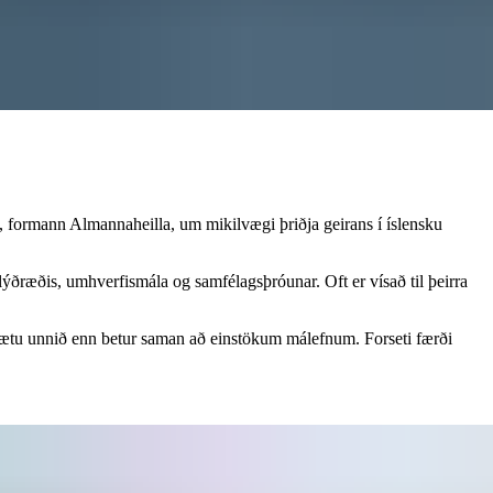
, formann Almannaheilla, um mikilvægi þriðja geirans í íslensku
lýðræðis, umhverfismála og samfélagsþróunar. Oft er vísað til þeirra
gætu unnið enn betur saman að einstökum málefnum. Forseti færði