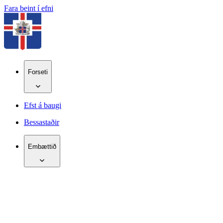
Fara beint í efni
Forseti
Efst á baugi
Bessastaðir
Embættið
IS
EN