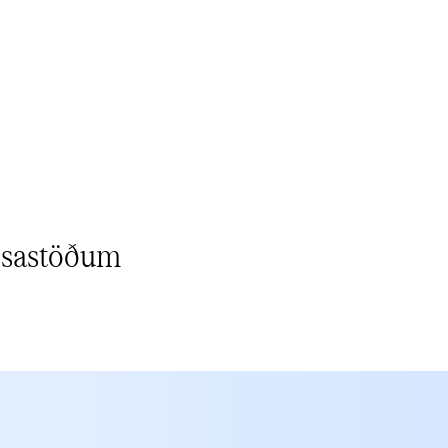
‌‍​ ​ ‌‌‌‌‌​‌​​ ‌‌‍​‌‌​ ‌‌‌‌‌​‍‌​ ‌​‌​ ‌​ ​ ‌‌​ ‌‌‌ ‌​​‍‌‍​ ‌ ​‍​‍‌‍‌ ‌​‌ ‍‌‌ ​​‌‍‌‌​ ‌‌‍ ‍‌‍‌‌‌ ‌ ‌ ​ ​‍‌‍‌ ​​‌‍​‌‌ ‌​‌‍‍​​ ‌‌ ‌​‌‍‍‌‌ ‌​‌‍ ​‌‍‌‌​‍‌‍‌ ​​‌‍‌‌‌ ​‍‌ ​ ‌ ​​‌‍‌‌‌‍​ ‌ ‌​‌‍‍‌‌ ‌‍‌‍‌‌​ ‌‌ ​​‌ ‌‌‌‍​‍‌‍ ​‌‍‍‌‌ ​ ‌‍‍​‌‍‌‌‌‍‌​​‍​‍‌ ‌