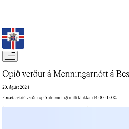
Leita
Opið verður á Menningarnótt á Bessastöðum​​​​‌ ‍ ​‍​‍‌‍ ‌ ​‍‌‍‍‌‌‍‌ ‌‍‍‌‌‍ ‍​‍​‍​ ‍‍​‍​‍‌ ​ ‌‍​‌‌‍ ‍‌‍‍‌‌ ‌​‌ ‍‌​‍ ‍‌‍‍‌‌‍ ​‍​‍​‍ ​​‍​‍‌‍‍​‌ ​‍‌‍‌‌‌‍‌‍​‍​‍​ ‍‍​‍​‍‌‍‍​‌ ‌​‌ ‌​‌ ​​‌ ​ ​‍ ​‍ ‌‍‌‍‌‍ ‌ ​‍‌ ​ ‌‍‌‌‌ ‌​‌‍‍‌​‍ ‌‌‍‍‌‌ ​ ‌‍ ​‌‍​‌‌‍ ‍‌‍‌​‌ ​ ​‍ ‍‌ ‌‍‌‍‌‌‌ ​‍‌‍​ ‌‍‌‌‌‍ ​​‍ ‍‌‍​‌‌ ​​‌ ​​​‍ ‌ ​ ‌ ‌​‌ ‌‌‌‍‌​‌‍‍‌‌‍ ​‍ ‌‍‍‌‌‍ ‍‌ ‌​‌‍‌‌‌‍ ‍‌ ‌​​‍ ‌‍‌‌‌‍‌​‌‍‍‌‌ ‌​​‍ ‌‍ ‌‌‍ ‌‍‌​‌‍‌‌​ ‌‌ ​​‌ ​‍‌‍‌‌‌ ​ ‌‍‌‌‌‍ ‍‌ ‌​‌‍​‌‌ ‌​‌‍‍‌‌‍ ‌‍ ‍​ ‍ ‌‍‍‌‌‍‌​​ ‌‌ ​ ‌​‍‌‌​‌​‌‍‍​‌​​‌‌‍‌​‌‍​ ​ ‌‌‌‌‌​‌​​ ‌‌‍​‌‌​ ‌‌‌‌‌​‍‌​ ‌​‌​ ‌​ ​ ‌‌​ ‌‌‌ ‌​​‍‌‍​ ‌ ​‍​ ‍ ‌ ‌​‌ ‍‌‌ ​​‌‍‌‌​ ‌‌‍ ‍‌‍‌‌‌ ‌ ‌ ​ ​ ‍ ‌ ​​‌‍​‌‌ ‌​‌‍‍​​ ‌‌ ‌​‌‍‍‌‌ ‌​‌‍ ​‌‍‌‌​ ‌‍​‍‌‍​‌‌ ​ ‌‍‌‌‌‌‌‌‌ ​‍‌‍ ​​ ‌‌‍‍​‌ ‌​‌ ‌​‌ ​​‌ ​ ​‍‌‌​ ​‍‌​‌‍​‍‌‌​ ​‍‌​‌‍‌‍‌‍‌‍ ‌ ​‍‌ ​ ‌‍‌‌‌ ‌​‌‍‍‌​‍ ‌‌‍‍‌‌ ​ ‌‍ ​‌‍​‌‌‍ ‍‌‍‌​‌ ​ ​‍ ‍‌ ‌‍‌‍‌‌‌ ​‍‌‍​ ‌‍‌‌‌‍ ​​‍ ‍‌‍​‌‌ ​​‌ ​​​‍‌‌​ ​‍‌​‌‍‌ ​ ‌ ‌​‌ ‌‌‌‍‌​‌‍‍‌‌‍ ​‍‌‍‌‍‍‌‌‍‌​​ ‌‌ ​ ‌​‍‌‌​‌​‌‍‍​‌​​‌‌‍‌​
20. ágúst 2024
Forsetasetrið verður opið almenningi milli klukkan 14:00 - 17:00.​​​​‌ ‍ ​‍​‍‌‍ ‌ ​‍‌‍‍‌‌‍‌ ‌‍‍‌‌‍ ‍​‍​‍​ ‍‍​‍​‍‌ ​ ‌‍​‌‌‍ ‍‌‍‍‌‌ ‌​‌ ‍‌​‍ ‍‌‍‍‌‌‍ ​‍​‍​‍ ​​‍​‍‌‍‍​‌ ​‍‌‍‌‌‌‍‌‍​‍​‍​ ‍‍​‍​‍‌‍‍​‌ ‌​‌ ‌​‌ ​​‌ ​ ​‍ ​‍ ‌‍‌‍‌‍ ‌ ​‍‌ ​ ‌‍‌‌‌ ‌​‌‍‍‌​‍ ‌‌‍‍‌‌ ​ ‌‍ ​‌‍​‌‌‍ ‍‌‍‌​‌ ​ ​‍ ‍‌ ‌‍‌‍‌‌‌ ​‍‌‍​ ‌‍‌‌‌‍ ​​‍ ‍‌‍​‌‌ ​​‌ ​​​‍ ‌ ​ ‌ ‌​‌ ‌‌‌‍‌​‌‍‍‌‌‍ ​‍ ‌‍‍‌‌‍ ‍‌ ‌​‌‍‌‌‌‍ ‍‌ ‌​​‍ ‌‍‌‌‌‍‌​‌‍‍‌‌ ‌​​‍ ‌‍ ‌‌‍ ‌‍‌​‌‍‌‌​ ‌‌ ​​‌ ​‍‌‍‌‌‌ ​ ‌‍‌‌‌‍ ‍‌ ‌​‌‍​‌‌ ‌​‌‍‍‌‌‍ ‌‍ ‍​ ‍ ‌‍‍‌‌‍‌​​ ‌‌ ​ ‌​‍‌‌​‌​‌‍‍​‌​​‌‌‍‌​‌‍​ ​ ‌‌‌‌‌​‌​​ ‌‌‍​‌‌​ ‌‌‌‌‌​‍‌​ ‌​‌​ ‌​ ​ ‌‌​ ‌‌‌ ‌​​‍‌‍​ ‌ ​‍​ ‍ ‌ ‌​‌ ‍‌‌ ​​‌‍‌‌​ ‌‌‍ ‍‌‍‌‌‌ ‌ ‌ ​ ​ ‍ ‌ ​​‌‍​‌‌ ‌​‌‍‍​​ ‌‌‍‌​‌‍‌‌‌ ​ ‌‍​ ‌ ​‍‌‍‍‌‌ ​​‌ ‌​‌‍‍‌‌‍ ‌‍ ‍​ ‌‍​‍‌‍​‌‌ ​ ‌‍‌‌‌‌‌‌‌ ​‍‌‍ ​​ ‌‌‍‍​‌ ‌​‌ ‌​‌ ​​‌ ​ ​‍‌‌​ ​‍‌​‌‍​‍‌‌​ ​‍‌​‌‍‌‍‌‍‌‍ ‌ ​‍‌ ​ ‌‍‌‌‌ ‌​‌‍‍‌​‍ ‌‌‍‍‌‌ ​ ‌‍ ​‌‍​‌‌‍ ‍‌‍‌​‌ ​ ​‍ ‍‌ ‌‍‌‍‌‌‌ ​‍‌‍​ ‌‍‌‌‌‍ ​​‍ ‍‌‍​‌‌ ​​‌ ​​​‍‌‌​ ​‍‌​‌‍‌ ​ ‌ ‌​‌ ‌‌‌‍‌​‌‍‍‌‌‍ ​‍‌‍‌‍‍‌‌‍‌​​ ‌‌ ​ ‌​‍‌‌​‌​‌‍‍​‌​​‌‌‍‌​‌‍​ ​ ‌‌‌‌‌​‌​​ ‌‌‍​‌‌​ ‌‌‌‌‌​‍‌​ ‌​‌​ ‌​ ​ ‌‌​ ‌‌‌ ‌​​‍‌‍​ ‌ ​‍​‍‌‍‌ ‌​‌ ‍‌‌ ​​‌‍‌‌​ ‌‌‍ ‍‌‍‌‌‌ ‌ ‌ ​ ​‍‌‍‌ ​​‌‍​‌‌ ‌​‌‍‍​​ ‌‌‍‌​‌‍‌‌‌ ​ ‌‍​ ‌ ​‍‌‍‍‌‌ ​​‌ ‌​‌‍‍‌‌‍ ‌‍ ‍​‍‌‍‌ ​​‌‍‌‌‌ ​‍‌ ​ ‌ ​​‌‍‌‌‌‍​ ‌ ‌​‌‍‍‌‌ ‌‍‌‍‌‌​ ‌‌ ​​‌ ‌‌‌‍​‍‌‍ ​‌‍‍‌‌ ​ ‌‍‍​‌‍‌‌‌‍‌​​‍​‍‌ ‌