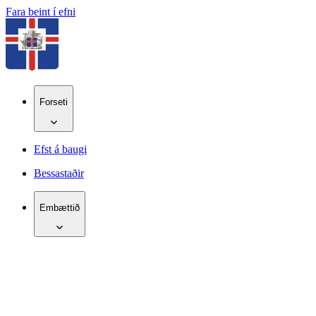
Fara beint í efni
Forseti
Efst á baugi
Bessastaðir
Embættið
IS
EN