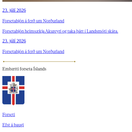
23. júlí 2026
Forsetahjón á ferð um Norðurland
Forsetahjón heimsækja Akureyri og taka þátt í Landsmóti skáta.
23. júlí 2026
Forsetahjón á ferð um Norðurland
Embætti
forseta Íslands
Forseti
Efst á baugi