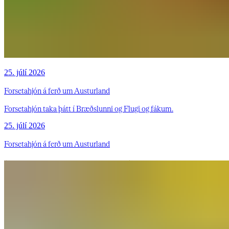
25. júlí 2026
Forsetahjón á ferð um Austurland
Forsetahjón taka þátt í Bræðslunni og Flugi og fákum.
25. júlí 2026
Forsetahjón á ferð um Austurland