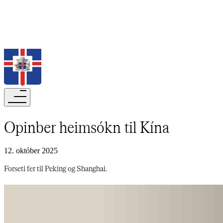
Leita
Opinber heimsókn til Kína​​​​‌ ‍ ​‍​‍‌‍ ‌ ​‍‌‍‍‌‌‍‌ ‌‍‍‌‌‍ ‍​‍​‍​ ‍‍​‍​‍‌ ​ ‌‍​‌‌‍ ‍‌‍‍‌‌ ‌​‌ ‍‌​‍ ‍‌‍‍‌‌‍ ​‍​‍​‍ ​​‍​‍‌‍‍​‌ ​‍‌‍‌‌‌‍‌‍​‍​‍​ ‍‍​‍​‍‌‍‍​‌ ‌​‌ ‌​‌ ​​‌ ​ ​‍ ​‍ ‌‍‌‍‌‍ ‌ ​‍‌ ​ ‌‍‌‌‌ ‌​‌‍‍‌​‍ ‌‌‍‍‌‌ ​ ‌‍ ​‌‍​‌‌‍ ‍‌‍‌​‌ ​ ​‍ ‍‌ ‌‍‌‍‌‌‌ ​‍‌‍​ ‌‍‌‌‌‍ ​​‍ ‍‌‍​‌‌ ​​‌ ​​​‍ ‌ ​ ‌ ‌​‌ ‌‌‌‍‌​‌‍‍‌‌‍ ​‍ ‌‍‍‌‌‍ ‍‌ ‌​‌‍‌‌‌‍ ‍‌ ‌​​‍ ‌‍‌‌‌‍‌​‌‍‍‌‌ ‌​​‍ ‌‍ ‌‌‍ ‌‍‌​‌‍‌‌​ ‌‌ ​​‌ ​‍‌‍‌‌‌ ​ ‌‍‌‌‌‍ ‍‌ ‌​‌‍​‌‌ ‌​‌‍‍‌‌‍ ‌‍ ‍​ ‍ ‌‍‍‌‌‍‌​​ ‌​ ‌​​ ​​‌‍‌ ‌​‌‍‌​‍‍‌​‍‌‌​‌​‌ ​ ‌‍​ ‌‍ ‍‌‍‌‍‌‌‍‌‌​‌‌‌​‌‍‌‌‌​‌​‍‍‌‌​‌‌‌‌‌‌​‍‌​ ‌ ‌​‌‌‌​​‌​ ‍ ‌ ‌​‌ ‍‌‌ ​​‌‍‌‌​ ‌‌‍ ‍‌‍‌‌‌ ‌ ‌ ​ ​ ‍ ‌ ​​‌‍​‌‌ ‌​‌‍‍​​ ‌‌ ‌​‌‍‍‌‌ ‌​‌‍ ​‌‍‌‌​ ‌‍​‍‌‍​‌‌ ​ ‌‍‌‌‌‌‌‌‌ ​‍‌‍ ​​ ‌‌‍‍​‌ ‌​‌ ‌​‌ ​​‌ ​ ​‍‌‌​ ​‍‌​‌‍​‍‌‌​ ​‍‌​‌‍‌‍‌‍‌‍ ‌ ​‍‌ ​ ‌‍‌‌‌ ‌​‌‍‍‌​‍ ‌‌‍‍‌‌ ​ ‌‍ ​‌‍​‌‌‍ ‍‌‍‌​‌ ​ ​‍ ‍‌ ‌‍‌‍‌‌‌ ​‍‌‍​ ‌‍‌‌‌‍ ​​‍ ‍‌‍​‌‌ ​​‌ ​​​‍‌‌​ ​‍‌​‌‍‌ ​ ‌ ‌​‌ ‌‌‌‍‌​‌‍‍‌‌‍ ​‍‌‍‌‍‍‌‌‍‌​​ ‌​ ‌​​ ​​‌‍‌ ‌​‌‍‌​‍‍‌​‍‌‌​‌​‌ ​ ‌‍​ ‌‍ ‍‌‍‌‍‌‌‍‌‌​‌‌‌​‌‍‌‌‌​‌​‍‍‌‌​‌‌‌‌‌‌​‍‌​ ‌ ‌​‌‌‌​​‌​‍‌‍‌ ‌​‌ ‍‌‌ ​​‌‍‌‌​ ‌‌‍ ‍‌‍‌‌‌ ‌ ‌ ​ ​‍‌‍‌ ​​‌‍​‌‌ ‌​‌‍‍​​ ‌‌ ‌​‌‍‍‌‌ ‌​‌‍ ​‌‍‌‌​‍‌‍‌ ​​‌‍‌‌‌ ​‍‌ ​ ‌ ​​‌‍‌‌‌‍​ ‌ ‌​‌‍‍‌‌ ‌‍‌‍‌‌​ ‌‌ ​​‌ ‌‌‌‍​‍‌‍ ​‌‍‍‌‌ ​ ‌‍‍​‌‍‌‌‌‍‌​​‍​‍‌ ‌
12. október 2025
Forseti fer til Peking og Shanghai.​​​​‌ ‍ ​‍​‍‌‍ ‌ ​‍‌‍‍‌‌‍‌ ‌‍‍‌‌‍ ‍​‍​‍​ ‍‍​‍​‍‌ ​ ‌‍​‌‌‍ ‍‌‍‍‌‌ ‌​‌ ‍‌​‍ ‍‌‍‍‌‌‍ ​‍​‍​‍ ​​‍​‍‌‍‍​‌ ​‍‌‍‌‌‌‍‌‍​‍​‍​ ‍‍​‍​‍‌‍‍​‌ ‌​‌ ‌​‌ ​​‌ ​ ​‍ ​‍ ‌‍‌‍‌‍ ‌ ​‍‌ ​ ‌‍‌‌‌ ‌​‌‍‍‌​‍ ‌‌‍‍‌‌ ​ ‌‍ ​‌‍​‌‌‍ ‍‌‍‌​‌ ​ ​‍ ‍‌ ‌‍‌‍‌‌‌ ​‍‌‍​ ‌‍‌‌‌‍ ​​‍ ‍‌‍​‌‌ ​​‌ ​​​‍ ‌ ​ ‌ ‌​‌ ‌‌‌‍‌​‌‍‍‌‌‍ ​‍ ‌‍‍‌‌‍ ‍‌ ‌​‌‍‌‌‌‍ ‍‌ ‌​​‍ ‌‍‌‌‌‍‌​‌‍‍‌‌ ‌​​‍ ‌‍ ‌‌‍ ‌‍‌​‌‍‌‌​ ‌‌ ​​‌ ​‍‌‍‌‌‌ ​ ‌‍‌‌‌‍ ‍‌ ‌​‌‍​‌‌ ‌​‌‍‍‌‌‍ ‌‍ ‍​ ‍ ‌‍‍‌‌‍‌​​ ‌​ ‌​​ ​​‌‍‌ ‌​‌‍‌​‍‍‌​‍‌‌​‌​‌ ​ ‌‍​ ‌‍ ‍‌‍‌‍‌‌‍‌‌​‌‌‌​‌‍‌‌‌​‌​‍‍‌‌​‌‌‌‌‌‌​‍‌​ ‌ ‌​‌‌‌​​‌​ ‍ ‌ ‌​‌ ‍‌‌ ​​‌‍‌‌​ ‌‌‍ ‍‌‍‌‌‌ ‌ ‌ ​ ​ ‍ ‌ ​​‌‍​‌‌ ‌​‌‍‍​​ ‌‌‍‌​‌‍‌‌‌ ​ ‌‍​ ‌ ​‍‌‍‍‌‌ ​​‌ ‌​‌‍‍‌‌‍ ‌‍ ‍​ ‌‍​‍‌‍​‌‌ ​ ‌‍‌‌‌‌‌‌‌ ​‍‌‍ ​​ ‌‌‍‍​‌ ‌​‌ ‌​‌ ​​‌ ​ ​‍‌‌​ ​‍‌​‌‍​‍‌‌​ ​‍‌​‌‍‌‍‌‍‌‍ ‌ ​‍‌ ​ ‌‍‌‌‌ ‌​‌‍‍‌​‍ ‌‌‍‍‌‌ ​ ‌‍ ​‌‍​‌‌‍ ‍‌‍‌​‌ ​ ​‍ ‍‌ ‌‍‌‍‌‌‌ ​‍‌‍​ ‌‍‌‌‌‍ ​​‍ ‍‌‍​‌‌ ​​‌ ​​​‍‌‌​ ​‍‌​‌‍‌ ​ ‌ ‌​‌ ‌‌‌‍‌​‌‍‍‌‌‍ ​‍‌‍‌‍‍‌‌‍‌​​ ‌​ ‌​​ ​​‌‍‌ ‌​‌‍‌​‍‍‌​‍‌‌​‌​‌ ​ ‌‍​ ‌‍ ‍‌‍‌‍‌‌‍‌‌​‌‌‌​‌‍‌‌‌​‌​‍‍‌‌​‌‌‌‌‌‌​‍‌​ ‌ ‌​‌‌‌​​‌​‍‌‍‌ ‌​‌ ‍‌‌ ​​‌‍‌‌​ ‌‌‍ ‍‌‍‌‌‌ ‌ ‌ ​ ​‍‌‍‌ ​​‌‍​‌‌ ‌​‌‍‍​​ ‌‌‍‌​‌‍‌‌‌ ​ ‌‍​ ‌ ​‍‌‍‍‌‌ ​​‌ ‌​‌‍‍‌‌‍ ‌‍ ‍​‍‌‍‌ ​​‌‍‌‌‌ ​‍‌ ​ ‌ ​​‌‍‌‌‌‍​ ‌ ‌​‌‍‍‌‌ ‌‍‌‍‌‌​ ‌‌ ​​‌ ‌‌‌‍​‍‌‍ ​‌‍‍‌‌ ​ ‌‍‍​‌‍‌‌‌‍‌​​‍​‍‌ ‌