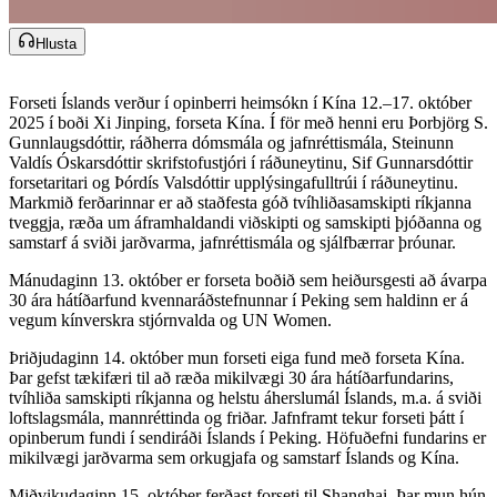
Hlusta
Forseti Íslands verður í opinberri heimsókn í Kína 12.–17. október
2025 í boði Xi Jinping, forseta Kína. Í för með henni eru Þorbjörg S.
Gunnlaugsdóttir, ráðherra dómsmála og jafnréttismála, Steinunn
Valdís Óskarsdóttir skrifstofustjóri í ráðuneytinu, Sif Gunnarsdóttir
forsetaritari og Þórdís Valsdóttir upplýsingafulltrúi í ráðuneytinu.
Markmið ferðarinnar er að staðfesta góð tvíhliðasamskipti ríkjanna
tveggja, ræða um áframhaldandi viðskipti og samskipti þjóðanna og
samstarf á sviði jarðvarma, jafnréttismála og sjálfbærrar þróunar.​​​​‌ ‍ ​‍​‍‌‍ ‌ ​‍‌‍‍‌‌‍‌ ‌‍‍‌‌‍ ‍​‍​‍​ ‍‍​‍​‍‌ ​ ‌‍​‌‌‍ ‍‌‍‍‌‌ ‌​‌ ‍‌​‍ ‍‌‍‍‌‌‍ ​‍​‍​‍ ​​‍​‍‌‍‍​‌ ​‍‌‍‌‌‌‍‌‍​‍​‍​ ‍‍​‍​‍‌‍‍​‌ ‌​‌ ‌​‌ ​​‌ ​ ​‍ ​‍ ‌‍‌‍‌‍ ‌ ​‍‌ ​ ‌‍‌‌‌ ‌​‌‍‍‌​‍ ‌‌‍‍‌‌ ​ ‌‍ ​‌‍​‌‌‍ ‍‌‍‌​‌ ​ ​‍ ‍‌ ‌‍‌‍‌‌‌ ​‍‌‍​ ‌‍‌‌‌‍ ​​‍ ‍‌‍​‌‌ ​​‌ ​​​‍ ‌ ​ ‌ ‌​‌ ‌‌‌‍‌​‌‍‍‌‌‍ ​‍ ‌‍‍‌‌‍ ‍‌ ‌​‌‍‌‌‌‍ ‍‌ ‌​​‍ ‌‍‌‌‌‍‌​‌‍‍‌‌ ‌​​‍ ‌‍ ‌‌‍ ‌‍‌​‌‍‌‌​ ‌‌ ​​‌ ​‍‌‍‌‌‌ ​ ‌‍‌‌‌‍ ‍‌ ‌​‌‍​‌‌ ‌​‌‍‍‌‌‍ ‌‍ ‍​ ‍ ‌‍‍‌‌‍‌​​ ‌​ ‌​​ ​​‌‍‌ ‌​‌‍‌​‍‍‌​‍‌‌​‌​‌ ​ ‌‍​ ‌‍ ‍‌‍‌‍‌‌‍‌‌​‌‌‌​‌‍‌‌‌​‌​‍‍‌‌​‌‌‌‌‌‌​‍‌​ ‌ ‌​‌‌‌​​‌​ ‍ ‌ ‌​‌ ‍‌‌ ​​‌‍‌‌​ ‌‌‍ ‍‌‍‌‌‌ ‌ ‌ ​ ​ ‍ ‌ ​​‌‍​‌‌ ‌​‌‍‍​​ ‌‌ ​​‌‍​‌‌‍‌ ‌‍‌‌‌​​‍‌ ‌‌‌‍‍‌‌‍ ​‌‍‌​‌‍‌‌‌ ​‍​‍‌‌​ ‌‌‌​​‍‌‌ ‌‍‍ ‌‍‌‌‌ ‍‌​‍‌‌​ ​ ‌​‌​​‍‌‌​ ​ ‌​‌​​‍‌‌​ ​‍​ ​‍‌ ​‍‌‍‍‌‌‍​ ‌‍‍​‌ ‌​‌‍‌‌‌ ‍​‌ ‌​​‍ ‌‌ ‌​‌ ​‍‌‍‍‍​ ​ ‌‍‍ ‌‍ ‌‍‍​‌‍‌‌​ ‌‍​‍‌‌​ ​‍​ ​‍​‍‌‌​ ‌‌‌​‌​​‍ ‍‌‍​ ‌‍ ‌‍ ‍‌ ‌​‌‍‌‌‌‍ ‍‌ ‌​​‍‌‌​ ‌‌‌​​‍‌‌ ‌‍‍ ‌‍‌‌‌ ‍‌​‍‌‌​ ​ ‌​‌​​‍‌‌​ ​ ‌​‌​​‍‌‌​ ​‍​ ​‍‌‍‌‍​ ​‌​ ​‍​ ​‍‌‍​‍​ ‌ ​ ​‌​ ‌ ​ ​‍​ ‌‌​ ‌‍‌‍‌‌​‍‌‌​ ​‍​ ​‍​‍‌‌​ ‌‌‌​‌​​‍ ‍‌‍​ ‌‍‍​‌‍‍‌‌‍ ​‌‍‌​‌ ​‍‌‍‌‌‌‍ ‍​‍‌‌​ ‌‌‌​​‍‌‌ ‌‍‍ ‌‍‌‌‌ ‍‌​‍‌‌​ ​ ‌​‌​​‍‌‌​ ​ ‌​‌​​‍‌‌​ ​‍​ ​‍‌‍‌‍‌‍‌‍​ ‌​​ ‌ ​ ‌‌​ ‌​‌‍‌‍‌‍​‌​ ​‍‌‍​‌​ ‌​‌‍​‌​‍‌‌​ ​‍​ ​‍​‍‌‌​ ‌‌‌​‌​​‍ ‍‌ ‌​‌‍‌‌‌ ‍​‌ ‌​​ ‌‍​‍‌‍​‌‌ ​ ‌‍‌‌‌‌‌‌‌ ​‍‌‍ ​​ ‌‌‍‍​‌ ‌​‌ ‌​‌ ​​‌ ​ ​‍‌‌​ ​‍‌​‌‍​‍‌‌​ ​‍‌​‌‍‌‍‌‍‌‍ ‌ ​‍‌ ​ ‌‍‌‌‌ ‌​‌‍‍‌​‍ ‌‌‍‍‌‌ ​ ‌‍ ​‌‍​‌‌‍ ‍‌‍‌​‌ ​ ​‍ ‍‌ ‌‍‌‍‌‌‌ ​‍‌‍​ ‌‍‌‌‌‍ ​​‍ ‍‌‍​‌‌ ​​‌ ​​​‍‌‌​ ​‍‌​‌‍‌ ​ ‌ ‌​‌ ‌‌‌‍‌​‌‍‍‌‌‍ ​‍‌‍‌‍‍‌‌‍‌​​ ‌​ ‌​​ ​​‌‍‌ ‌​‌‍‌​‍‍‌​‍‌‌​‌​‌ ​ ‌‍​ ‌‍ ‍‌‍‌‍‌‌‍‌‌​‌‌‌​‌‍‌‌‌​‌​‍‍‌‌​‌‌‌‌‌‌​‍‌​ ‌ ‌​‌‌‌​​‌​‍‌‍‌ ‌​‌ ‍‌‌ ​​‌‍‌‌​ ‌‌‍ ‍‌‍‌‌‌ ‌ ‌ ​ ​‍‌‍‌ ​​‌‍​‌‌ ‌​‌‍‍​​ ‌‌ ​​‌‍​‌‌‍‌ ‌‍‌‌‌​​‍‌ ‌‌‌‍‍‌‌‍ ​‌‍‌​‌‍‌‌‌ ​‍​‍‌‌​ ‌‌‌​​‍‌‌ ‌‍‍ ‌‍‌‌‌ ‍‌​‍‌‌​ ​ ‌​‌​​‍‌‌​ ​ ‌​‌​​‍‌‌​ ​‍​ ​‍‌ ​‍‌‍‍‌‌‍​ ‌‍‍​‌ ‌​‌‍‌‌‌ ‍​‌ ‌​​‍ ‌‌ ‌​‌ ​‍‌‍‍‍​ ​ ‌‍‍ ‌‍ ‌‍‍​‌‍‌‌​ ‌‍​‍‌‌​ ​‍​ ​‍​‍‌‌​ ‌‌‌​‌​​‍ ‍‌‍​ ‌‍ ‌‍ ‍‌ ‌​‌‍‌‌‌‍ ‍‌ ‌​​‍‌‌​ ‌‌‌​​‍‌‌ ‌‍‍ ‌‍‌‌‌ ‍‌​‍‌‌​ ​ ‌​‌​​‍‌‌​ ​ ‌​‌​​‍‌‌​ ​‍​ ​‍‌‍‌‍​ ​‌​ ​‍​ ​‍‌‍​‍​ ‌ ​ ​‌​ ‌ ​ ​‍​ ‌‌​ ‌‍‌‍‌‌​‍‌‌​ ​‍​ ​‍​‍‌‌​ ‌‌‌​‌​​‍ ‍‌‍​ ‌‍‍​‌‍‍‌‌‍ ​‌‍‌​‌ ​‍‌‍‌‌‌‍ ‍​‍‌‌​ ‌‌‌​​‍‌‌ ‌‍‍ ‌‍‌‌‌ ‍‌​‍‌‌​ ​ ‌​‌​​‍‌‌​ ​ ‌​‌​​‍‌‌​ ​‍​ ​‍‌‍‌‍‌‍‌‍​ ‌​​ ‌ ​ ‌‌​ ‌​‌‍‌‍‌‍​‌​ ​‍‌‍​‌​ ‌​‌‍​‌​‍‌‌​ ​‍​ ​‍​‍‌‌​ ‌‌‌​‌​​‍ ‍‌ ‌​‌‍‌‌‌ ‍​‌ ‌​​‍‌‍‌ ​​‌‍‌‌‌ ​‍‌ ​ ‌ ​​‌‍‌‌‌‍​ ‌ ‌​‌‍‍‌‌ ‌‍‌‍‌‌​ ‌‌ ​​‌ ‌‌‌‍​‍‌‍ ​‌‍‍‌‌ ​ ‌‍‍​‌‍‌‌‌‍‌​​‍​‍‌ ‌
Mánudaginn 13. október er forseta boðið sem heiðursgesti að ávarpa
30 ára hátíðarfund kvennaráðstefnunnar í Peking sem haldinn er á
vegum kínverskra stjórnvalda og UN Women.​​​​‌ ‍ ​‍​‍‌‍ ‌ ​‍‌‍‍‌‌‍‌ ‌‍‍‌‌‍ ‍​‍​‍​ ‍‍​‍​‍‌ ​ ‌‍​‌‌‍ ‍‌‍‍‌‌ ‌​‌ ‍‌​‍ ‍‌‍‍‌‌‍ ​‍​‍​‍ ​​‍​‍‌‍‍​‌ ​‍‌‍‌‌‌‍‌‍​‍​‍​ ‍‍​‍​‍‌‍‍​‌ ‌​‌ ‌​‌ ​​‌ ​ ​‍ ​‍ ‌‍‌‍‌‍ ‌ ​‍‌ ​ ‌‍‌‌‌ ‌​‌‍‍‌​‍ ‌‌‍‍‌‌ ​ ‌‍ ​‌‍​‌‌‍ ‍‌‍‌​‌ ​ ​‍ ‍‌ ‌‍‌‍‌‌‌ ​‍‌‍​ ‌‍‌‌‌‍ ​​‍ ‍‌‍​‌‌ ​​‌ ​​​‍ ‌ ​ ‌ ‌​‌ ‌‌‌‍‌​‌‍‍‌‌‍ ​‍ ‌‍‍‌‌‍ ‍‌ ‌​‌‍‌‌‌‍ ‍‌ ‌​​‍ ‌‍‌‌‌‍‌​‌‍‍‌‌ ‌​​‍ ‌‍ ‌‌‍ ‌‍‌​‌‍‌‌​ ‌‌ ​​‌ ​‍‌‍‌‌‌ ​ ‌‍‌‌‌‍ ‍‌ ‌​‌‍​‌‌ ‌​‌‍‍‌‌‍ ‌‍ ‍​ ‍ ‌‍‍‌‌‍‌​​ ‌​ ‌​​ ​​‌‍‌ ‌​‌‍‌​‍‍‌​‍‌‌​‌​‌ ​ ‌‍​ ‌‍ ‍‌‍‌‍‌‌‍‌‌​‌‌‌​‌‍‌‌‌​‌​‍‍‌‌​‌‌‌‌‌‌​‍‌​ ‌ ‌​‌‌‌​​‌​ ‍ ‌ ‌​‌ ‍‌‌ ​​‌‍‌‌​ ‌‌‍ ‍‌‍‌‌‌ ‌ ‌ ​ ​ ‍ ‌ ​​‌‍​‌‌ ‌​‌‍‍​​ ‌‌ ​​‌‍​‌‌‍‌ ‌‍‌‌‌​​‍‌ ‌‌‌‍‍‌‌‍ ​‌‍‌​‌‍‌‌‌ ​‍​‍‌‌​ ‌‌‌​​‍‌‌ ‌‍‍ ‌‍‌‌‌ ‍‌​‍‌‌​ ​ ‌​‌​​‍‌‌​ ​ ‌​‌​​‍‌‌​ ​‍​ ​‍‌ ​‍‌‍‍‌‌‍​ ‌‍‍​‌ ‌​‌‍‌‌‌ ‍​‌ ‌​​‍ ‌‌ ‌​‌ ​‍‌‍‍‍​ ​ ‌‍‍ ‌‍ ‌‍‍​‌‍‌‌​ ‌‍​‍‌‌​ ​‍​ ​‍​‍‌‌​ ‌‌‌​‌​​‍ ‍‌‍​ ‌‍ ‌‍ ‍‌ ‌​‌‍‌‌‌‍ ‍‌ ‌​​‍‌‌​ ‌‌‌​​‍‌‌ ‌‍‍ ‌‍‌‌‌ ‍‌​‍‌‌​ ​ ‌​‌​​‍‌‌​ ​ ‌​‌​​‍‌‌​ ​‍​ ​‍​ ‌ ​ ‍‌‌‍‌​‌‍‌‍​ ​‌‌‍‌‍​ ‌‍​ ‍​​ ​ ​ ‌ ​ ‌‍‌‍‌‍​‍‌‌​ ​‍​ ​‍​‍‌‌​ ‌‌‌​‌​​‍ ‍‌‍​ ‌‍‍​‌‍‍‌‌‍ ​‌‍‌​‌ ​‍‌‍‌‌‌‍ ‍​‍‌‌​ ‌‌‌​​‍‌‌ ‌‍‍ ‌‍‌‌‌ ‍‌​‍‌‌​ ​ ‌​‌​​‍‌‌​ ​ ‌​‌​​‍‌‌​ ​‍​ ​‍‌‍‌‍​ ​‍​ ‍‌​ ‌​‌‍​‌​ ​‍​ ‌‌​ ‌‌‌‍​‌​ ‌ ​ ‌​‌‍​ ​‍‌‌​ ​‍​ ​‍​‍‌‌​ ‌‌‌​‌​​‍ ‍‌ ‌​‌‍‌‌‌ ‍​‌ ‌​​ ‌‍​‍‌‍​‌‌ ​ ‌‍‌‌‌‌‌‌‌ ​‍‌‍ ​​ ‌‌‍‍​‌ ‌​‌ ‌​‌ ​​‌ ​ ​‍‌‌​ ​‍‌​‌‍​‍‌‌​ ​‍‌​‌‍‌‍‌‍‌‍ ‌ ​‍‌ ​ ‌‍‌‌‌ ‌​‌‍‍‌​‍ ‌‌‍‍‌‌ ​ ‌‍ ​‌‍​‌‌‍ ‍‌‍‌​‌ ​ ​‍ ‍‌ ‌‍‌‍‌‌‌ ​‍‌‍​ ‌‍‌‌‌‍ ​​‍ ‍‌‍​‌‌ ​​‌ ​​​‍‌‌​ ​‍‌​‌‍‌ ​ ‌ ‌​‌ ‌‌‌‍‌​‌‍‍‌‌‍ ​‍‌‍‌‍‍‌‌‍‌​​ ‌​ ‌​​ ​​‌‍‌ ‌​‌‍‌​‍‍‌​‍‌‌​‌​‌ ​ ‌‍​ ‌‍ ‍‌‍‌‍‌‌‍‌‌​‌‌‌​‌‍‌‌‌​‌​‍‍‌‌​‌‌‌‌‌‌​‍‌​ ‌ ‌​‌‌‌​​‌​‍‌‍‌ ‌​‌ ‍‌‌ ​​‌‍‌‌​ ‌‌‍ ‍‌‍‌‌‌ ‌ ‌ ​ ​‍‌‍‌ ​​‌‍​‌‌ ‌​‌‍‍​​ ‌‌ ​​‌‍​‌‌‍‌ ‌‍‌‌‌​​‍‌ ‌‌‌‍‍‌‌‍ ​‌‍‌​‌‍‌‌‌ ​‍​‍‌‌​ ‌‌‌​​‍‌‌ ‌‍‍ ‌‍‌‌‌ ‍‌​‍‌‌​ ​ ‌​‌​​‍‌‌​ ​ ‌​‌​​‍‌‌​ ​‍​ ​‍‌ ​‍‌‍‍‌‌‍​ ‌‍‍​‌ ‌​‌‍‌‌‌ ‍​‌ ‌​​‍ ‌‌ ‌​‌ ​‍‌‍‍‍​ ​ ‌‍‍ ‌‍ ‌‍‍​‌‍‌‌​ ‌‍​‍‌‌​ ​‍​ ​‍​‍‌‌​ ‌‌‌​‌​​‍ ‍‌‍​ ‌‍ ‌‍ ‍‌ ‌​‌‍‌‌‌‍ ‍‌ ‌​​‍‌‌​ ‌‌‌​​‍‌‌ ‌‍‍ ‌‍‌‌‌ ‍‌​‍‌‌​ ​ ‌​‌​​‍‌‌​ ​ ‌​‌​​‍‌‌​ ​‍​ ​‍​ ‌ ​ ‍‌‌‍‌​‌‍‌‍​ ​‌‌‍‌‍​ ‌‍​ ‍​​ ​ ​ ‌ ​ ‌‍‌‍‌‍​‍‌‌​ ​‍​ ​‍​‍‌‌​ ‌‌‌​‌​​‍ ‍‌‍​ ‌‍‍​‌‍‍‌‌‍ ​‌‍‌​‌ ​‍‌‍‌‌‌‍ ‍​‍‌‌​ ‌‌‌​​‍‌‌ ‌‍‍ ‌‍‌‌‌ ‍‌​‍‌‌​ ​ ‌​‌​​‍‌‌​ ​ ‌​‌​​‍‌‌​ ​‍​ ​‍‌‍‌‍​ ​‍​ ‍‌​ ‌​‌‍​‌​ ​‍​ ‌‌​ ‌‌‌‍​‌​ ‌ ​ ‌​‌‍​ ​‍‌‌​ ​‍​ ​‍​‍‌‌​ ‌‌‌​‌​​‍ ‍‌ ‌​‌‍‌‌‌ ‍​‌ ‌​​‍‌‍‌ ​​‌‍‌‌‌ ​‍‌ ​ ‌ ​​‌‍‌‌‌‍​ ‌ ‌​‌‍‍‌‌ ‌‍‌‍‌‌​ ‌‌ ​​‌ ‌‌‌‍​‍‌‍ ​‌‍‍‌‌ ​ ‌‍‍​‌‍‌‌‌‍‌​​‍​‍‌ ‌
Þriðjudaginn 14. október mun forseti eiga fund með forseta Kína.
Þar gefst tækifæri til að ræða mikilvægi 30 ára hátíðarfundarins,
tvíhliða samskipti ríkjanna og helstu áherslumál Íslands, m.a. á sviði
loftslagsmála, mannréttinda og friðar. Jafnframt tekur forseti þátt í
opinberum fundi í sendiráði Íslands í Peking. Höfuðefni fundarins er
mikilvægi jarðvarma sem orkugjafa og samstarf Íslands og Kína.​​​​‌ ‍ ​‍​‍‌‍ ‌ ​‍‌‍‍‌‌‍‌ ‌‍‍‌‌‍ ‍​‍​‍​ ‍‍​‍​‍‌ ​ ‌‍​‌‌‍ ‍‌‍‍‌‌ ‌​‌ ‍‌​‍ ‍‌‍‍‌‌‍ ​‍​‍​‍ ​​‍​‍‌‍‍​‌ ​‍‌‍‌‌‌‍‌‍​‍​‍​ ‍‍​‍​‍‌‍‍​‌ ‌​‌ ‌​‌ ​​‌ ​ ​‍ ​‍ ‌‍‌‍‌‍ ‌ ​‍‌ ​ ‌‍‌‌‌ ‌​‌‍‍‌​‍ ‌‌‍‍‌‌ ​ ‌‍ ​‌‍​‌‌‍ ‍‌‍‌​‌ ​ ​‍ ‍‌ ‌‍‌‍‌‌‌ ​‍‌‍​ ‌‍‌‌‌‍ ​​‍ ‍‌‍​‌‌ ​​‌ ​​​‍ ‌ ​ ‌ ‌​‌ ‌‌‌‍‌​‌‍‍‌‌‍ ​‍ ‌‍‍‌‌‍ ‍‌ ‌​‌‍‌‌‌‍ ‍‌ ‌​​‍ ‌‍‌‌‌‍‌​‌‍‍‌‌ ‌​​‍ ‌‍ ‌‌‍ ‌‍‌​‌‍‌‌​ ‌‌ ​​‌ ​‍‌‍‌‌‌ ​ ‌‍‌‌‌‍ ‍‌ ‌​‌‍​‌‌ ‌​‌‍‍‌‌‍ ‌‍ ‍​ ‍ ‌‍‍‌‌‍‌​​ ‌​ ‌​​ ​​‌‍‌ ‌​‌‍‌​‍‍‌​‍‌‌​‌​‌ ​ ‌‍​ ‌‍ ‍‌‍‌‍‌‌‍‌‌​‌‌‌​‌‍‌‌‌​‌​‍‍‌‌​‌‌‌‌‌‌​‍‌​ ‌ ‌​‌‌‌​​‌​ ‍ ‌ ‌​‌ ‍‌‌ ​​‌‍‌‌​ ‌‌‍ ‍‌‍‌‌‌ ‌ ‌ ​ ​ ‍ ‌ ​​‌‍​‌‌ ‌​‌‍‍​​ ‌‌ ​​‌‍​‌‌‍‌ ‌‍‌‌‌​​‍‌ ‌‌‌‍‍‌‌‍ ​‌‍‌​‌‍‌‌‌ ​‍​‍‌‌​ ‌‌‌​​‍‌‌ ‌‍‍ ‌‍‌‌‌ ‍‌​‍‌‌​ ​ ‌​‌​​‍‌‌​ ​ ‌​‌​​‍‌‌​ ​‍​ ​‍‌ ​‍‌‍‍‌‌‍​ ‌‍‍​‌ ‌​‌‍‌‌‌ ‍​‌ ‌​​‍ ‌‌ ‌​‌ ​‍‌‍‍‍​ ​ ‌‍‍ ‌‍ ‌‍‍​‌‍‌‌​ ‌‍​‍‌‌​ ​‍​ ​‍​‍‌‌​ ‌‌‌​‌​​‍ ‍‌‍​ ‌‍ ‌‍ ‍‌ ‌​‌‍‌‌‌‍ ‍‌ ‌​​‍‌‌​ ‌‌‌​​‍‌‌ ‌‍‍ ‌‍‌‌‌ ‍‌​‍‌‌​ ​ ‌​‌​​‍‌‌​ ​ ‌​‌​​‍‌‌​ ​‍​ ​‍​ ‍​​ ‌​​ ‌‍‌‍‌‍​ ‍​​ ​‌‌‍‌​​ ​‍​ ​‍‌‍‌‌​ ‍‌​ ‍‌​‍‌‌​ ​‍​ ​‍​‍‌‌​ ‌‌‌​‌​​‍ ‍‌‍​ ‌‍‍​‌‍‍‌‌‍ ​‌‍‌​‌ ​‍‌‍‌‌‌‍ ‍​‍‌‌​ ‌‌‌​​‍‌‌ ‌‍‍ ‌‍‌‌‌ ‍‌​‍‌‌​ ​ ‌​‌​​‍‌‌​ ​ ‌​‌​​‍‌‌​ ​‍​ ​‍​ ‌ ​ ‌ ​ ‌​​ ​‍​ ‌‌‌‍‌‍​ ​‌​ ​ ​ ‌​​ ​​​ ​‍​ ​‍​‍‌‌​ ​‍​ ​‍​‍‌‌​ ‌‌‌​‌​​‍ ‍‌ ‌​‌‍‌‌‌ ‍​‌ ‌​​ ‌‍​‍‌‍​‌‌ ​ ‌‍‌‌‌‌‌‌‌ ​‍‌‍ ​​ ‌‌‍‍​‌ ‌​‌ ‌​‌ ​​‌ ​ ​‍‌‌​ ​‍‌​‌‍​‍‌‌​ ​‍‌​‌‍‌‍‌‍‌‍ ‌ ​‍‌ ​ ‌‍‌‌‌ ‌​‌‍‍‌​‍ ‌‌‍‍‌‌ ​ ‌‍ ​‌‍​‌‌‍ ‍‌‍‌​‌ ​ ​‍ ‍‌ ‌‍‌‍‌‌‌ ​‍‌‍​ ‌‍‌‌‌‍ ​​‍ ‍‌‍​‌‌ ​​‌ ​​​‍‌‌​ ​‍‌​‌‍‌ ​ ‌ ‌​‌ ‌‌‌‍‌​‌‍‍‌‌‍ ​‍‌‍‌‍‍‌‌‍‌​​ ‌​ ‌​​ ​​‌‍‌ ‌​‌‍‌​‍‍‌​‍‌‌​‌​‌ ​ ‌‍​ ‌‍ ‍‌‍‌‍‌‌‍‌‌​‌‌‌​‌‍‌‌‌​‌​‍‍‌‌​‌‌‌‌‌‌​‍‌​ ‌ ‌​‌‌‌​​‌​‍‌‍‌ ‌​‌ ‍‌‌ ​​‌‍‌‌​ ‌‌‍ ‍‌‍‌‌‌ ‌ ‌ ​ ​‍‌‍‌ ​​‌‍​‌‌ ‌​‌‍‍​​ ‌‌ ​​‌‍​‌‌‍‌ ‌‍‌‌‌​​‍‌ ‌‌‌‍‍‌‌‍ ​‌‍‌​‌‍‌‌‌ ​‍​‍‌‌​ ‌‌‌​​‍‌‌ ‌‍‍ ‌‍‌‌‌ ‍‌​‍‌‌​ ​ ‌​‌​​‍‌‌​ ​ ‌​‌​​‍‌‌​ ​‍​ ​‍‌ ​‍‌‍‍‌‌‍​ ‌‍‍​‌ ‌​‌‍‌‌‌ ‍​‌ ‌​​‍ ‌‌ ‌​‌ ​‍‌‍‍‍​ ​ ‌‍‍ ‌‍ ‌‍‍​‌‍‌‌​ ‌‍​‍‌‌​ ​‍​ ​‍​‍‌‌​ ‌‌‌​‌​​‍ ‍‌‍​ ‌‍ ‌‍ ‍‌ ‌​‌‍‌‌‌‍ ‍‌ ‌​​‍‌‌​ ‌‌‌​​‍‌‌ ‌‍‍ ‌‍‌‌‌ ‍‌​‍‌‌​ ​ ‌​‌​​‍‌‌​ ​ ‌​‌​​‍‌‌​ ​‍​ ​‍​ ‍​​ ‌​​ ‌‍‌‍‌‍​ ‍​​ ​‌‌‍‌​​ ​‍​ ​‍‌‍‌‌​ ‍‌​ ‍‌​‍‌‌​ ​‍​ ​‍​‍‌‌​ ‌‌‌​‌​​‍ ‍‌‍​ ‌‍‍​‌‍‍‌‌‍ ​‌‍‌​‌ ​‍‌‍‌‌‌‍ ‍​‍‌‌​ ‌‌‌​​‍‌‌ ‌‍‍ ‌‍‌‌‌ ‍‌​‍‌‌​ ​ ‌​‌​​‍‌‌​ ​ ‌​‌​​‍‌‌​ ​‍​ ​‍​ ‌ ​ ‌ ​ ‌​​ ​‍​ ‌‌‌‍‌‍​ ​‌​ ​ ​ ‌​​ ​​​ ​‍​ ​‍​‍‌‌​ ​‍​ ​‍​‍‌‌​ ‌‌‌​‌​​‍ ‍‌ ‌​‌‍‌‌‌ ‍​‌ ‌​​‍‌‍‌ ​​‌‍‌‌‌ ​‍‌ ​ ‌ ​​‌‍‌‌‌‍​ ‌ ‌​‌‍‍‌‌ ‌‍‌‍‌‌​ ‌‌ ​​‌ ‌‌‌‍​‍‌‍ ​‌‍‍‌‌ ​ ‌‍‍​‌‍‌‌‌‍‌​​‍​‍‌ ‌
Miðvikudaginn 15. október ferðast forseti til Shanghai. Þar mun hún