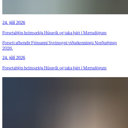
24. júlí 2026
Forsetahjón heimsækja Húsavík og taka þátt í Mærudögum
Forseti afhendir Frímanni Sveinssyni viðurkenningu Norðurþings
2026.
24. júlí 2026
Forsetahjón heimsækja Húsavík og taka þátt í Mærudögum