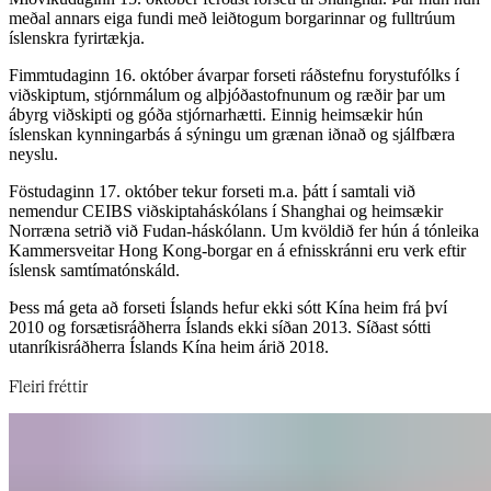
meðal annars eiga fundi með leiðtogum borgarinnar og fulltrúum
íslenskra fyrirtækja.​​​​‌ ‍ ​‍​‍‌‍ ‌ ​‍‌‍‍‌‌‍‌ ‌‍‍‌‌‍ ‍​‍​‍​ ‍‍​‍​‍‌ ​ ‌‍​‌‌‍ ‍‌‍‍‌‌ ‌​‌ ‍‌​‍ ‍‌‍‍‌‌‍ ​‍​‍​‍ ​​‍​‍‌‍‍​‌ ​‍‌‍‌‌‌‍‌‍​‍​‍​ ‍‍​‍​‍‌‍‍​‌ ‌​‌ ‌​‌ ​​‌ ​ ​‍ ​‍ ‌‍‌‍‌‍ ‌ ​‍‌ ​ ‌‍‌‌‌ ‌​‌‍‍‌​‍ ‌‌‍‍‌‌ ​ ‌‍ ​‌‍​‌‌‍ ‍‌‍‌​‌ ​ ​‍ ‍‌ ‌‍‌‍‌‌‌ ​‍‌‍​ ‌‍‌‌‌‍ ​​‍ ‍‌‍​‌‌ ​​‌ ​​​‍ ‌ ​ ‌ ‌​‌ ‌‌‌‍‌​‌‍‍‌‌‍ ​‍ ‌‍‍‌‌‍ ‍‌ ‌​‌‍‌‌‌‍ ‍‌ ‌​​‍ ‌‍‌‌‌‍‌​‌‍‍‌‌ ‌​​‍ ‌‍ ‌‌‍ ‌‍‌​‌‍‌‌​ ‌‌ ​​‌ ​‍‌‍‌‌‌ ​ ‌‍‌‌‌‍ ‍‌ ‌​‌‍​‌‌ ‌​‌‍‍‌‌‍ ‌‍ ‍​ ‍ ‌‍‍‌‌‍‌​​ ‌​ ‌​​ ​​‌‍‌ ‌​‌‍‌​‍‍‌​‍‌‌​‌​‌ ​ ‌‍​ ‌‍ ‍‌‍‌‍‌‌‍‌‌​‌‌‌​‌‍‌‌‌​‌​‍‍‌‌​‌‌‌‌‌‌​‍‌​ ‌ ‌​‌‌‌​​‌​ ‍ ‌ ‌​‌ ‍‌‌ ​​‌‍‌‌​ ‌‌‍ ‍‌‍‌‌‌ ‌ ‌ ​ ​ ‍ ‌ ​​‌‍​‌‌ ‌​‌‍‍​​ ‌‌ ​​‌‍​‌‌‍‌ ‌‍‌‌‌​​‍‌ ‌‌‌‍‍‌‌‍ ​‌‍‌​‌‍‌‌‌ ​‍​‍‌‌​ ‌‌‌​​‍‌‌ ‌‍‍ ‌‍‌‌‌ ‍‌​‍‌‌​ ​ ‌​‌​​‍‌‌​ ​ ‌​‌​​‍‌‌​ ​‍​ ​‍‌ ​‍‌‍‍‌‌‍​ ‌‍‍​‌ ‌​‌‍‌‌‌ ‍​‌ ‌​​‍ ‌‌ ‌​‌ ​‍‌‍‍‍​ ​ ‌‍‍ ‌‍ ‌‍‍​‌‍‌‌​ ‌‍​‍‌‌​ ​‍​ ​‍​‍‌‌​ ‌‌‌​‌​​‍ ‍‌‍​ ‌‍ ‌‍ ‍‌ ‌​‌‍‌‌‌‍ ‍‌ ‌​​‍‌‌​ ‌‌‌​​‍‌‌ ‌‍‍ ‌‍‌‌‌ ‍‌​‍‌‌​ ​ ‌​‌​​‍‌‌​ ​ ‌​‌​​‍‌‌​ ​‍​ ​‍‌‍‌‌​ ​‍‌‍‌‌‌‍‌‍​ ‌​​ ‌​‌‍​‍​ ​​‌‍‌​​ ‌ ​ ​ ​ ‌​​‍‌‌​ ​‍​ ​‍​‍‌‌​ ‌‌‌​‌​​‍ ‍‌‍​ ‌‍‍​‌‍‍‌‌‍ ​‌‍‌​‌ ​‍‌‍‌‌‌‍ ‍​‍‌‌​ ‌‌‌​​‍‌‌ ‌‍‍ ‌‍‌‌‌ ‍‌​‍‌‌​ ​ ‌​‌​​‍‌‌​ ​ ‌​‌​​‍‌‌​ ​‍​ ​‍​ ​‍​ ‍‌​ ‍‌​ ‌ ​ ​​​ ‌‍‌‍​ ‌‍​ ​ ​‍​ ‌‍‌‍​ ​ ‍‌​‍‌‌​ ​‍​ ​‍​‍‌‌​ ‌‌‌​‌​​‍ ‍‌ ‌​‌‍‌‌‌ ‍​‌ ‌​​ ‌‍​‍‌‍​‌‌ ​ ‌‍‌‌‌‌‌‌‌ ​‍‌‍ ​​ ‌‌‍‍​‌ ‌​‌ ‌​‌ ​​‌ ​ ​‍‌‌​ ​‍‌​‌‍​‍‌‌​ ​‍‌​‌‍‌‍‌‍‌‍ ‌ ​‍‌ ​ ‌‍‌‌‌ ‌​‌‍‍‌​‍ ‌‌‍‍‌‌ ​ ‌‍ ​‌‍​‌‌‍ ‍‌‍‌​‌ ​ ​‍ ‍‌ ‌‍‌‍‌‌‌ ​‍‌‍​ ‌‍‌‌‌‍ ​​‍ ‍‌‍​‌‌ ​​‌ ​​​‍‌‌​ ​‍‌​‌‍‌ ​ ‌ ‌​‌ ‌‌‌‍‌​‌‍‍‌‌‍ ​‍‌‍‌‍‍‌‌‍‌​​ ‌​ ‌​​ ​​‌‍‌ ‌​‌‍‌​‍‍‌​‍‌‌​‌​‌ ​ ‌‍​ ‌‍ ‍‌‍‌‍‌‌‍‌‌​‌‌‌​‌‍‌‌‌​‌​‍‍‌‌​‌‌‌‌‌‌​‍‌​ ‌ ‌​‌‌‌​​‌​‍‌‍‌ ‌​‌ ‍‌‌ ​​‌‍‌‌​ ‌‌‍ ‍‌‍‌‌‌ ‌ ‌ ​ ​‍‌‍‌ ​​‌‍​‌‌ ‌​‌‍‍​​ ‌‌ ​​‌‍​‌‌‍‌ ‌‍‌‌‌​​‍‌ ‌‌‌‍‍‌‌‍ ​‌‍‌​‌‍‌‌‌ ​‍​‍‌‌​ ‌‌‌​​‍‌‌ ‌‍‍ ‌‍‌‌‌ ‍‌​‍‌‌​ ​ ‌​‌​​‍‌‌​ ​ ‌​‌​​‍‌‌​ ​‍​ ​‍‌ ​‍‌‍‍‌‌‍​ ‌‍‍​‌ ‌​‌‍‌‌‌ ‍​‌ ‌​​‍ ‌‌ ‌​‌ ​‍‌‍‍‍​ ​ ‌‍‍ ‌‍ ‌‍‍​‌‍‌‌​ ‌‍​‍‌‌​ ​‍​ ​‍​‍‌‌​ ‌‌‌​‌​​‍ ‍‌‍​ ‌‍ ‌‍ ‍‌ ‌​‌‍‌‌‌‍ ‍‌ ‌​​‍‌‌​ ‌‌‌​​‍‌‌ ‌‍‍ ‌‍‌‌‌ ‍‌​‍‌‌​ ​ ‌​‌​​‍‌‌​ ​ ‌​‌​​‍‌‌​ ​‍​ ​‍‌‍‌‌​ ​‍‌‍‌‌‌‍‌‍​ ‌​​ ‌​‌‍​‍​ ​​‌‍‌​​ ‌ ​ ​ ​ ‌​​‍‌‌​ ​‍​ ​‍​‍‌‌​ ‌‌‌​‌​​‍ ‍‌‍​ ‌‍‍​‌‍‍‌‌‍ ​‌‍‌​‌ ​‍‌‍‌‌‌‍ ‍​‍‌‌​ ‌‌‌​​‍‌‌ ‌‍‍ ‌‍‌‌‌ ‍‌​‍‌‌​ ​ ‌​‌​​‍‌‌​ ​ ‌​‌​​‍‌‌​ ​‍​ ​‍​ ​‍​ ‍‌​ ‍‌​ ‌ ​ ​​​ ‌‍‌‍​ ‌‍​ ​ ​‍​ ‌‍‌‍​ ​ ‍‌​‍‌‌​ ​‍​ ​‍​‍‌‌​ ‌‌‌​‌​​‍ ‍‌ ‌​‌‍‌‌‌ ‍​‌ ‌​​‍‌‍‌ ​​‌‍‌‌‌ ​‍‌ ​ ‌ ​​‌‍‌‌‌‍​ ‌ ‌​‌‍‍‌‌ ‌‍‌‍‌‌​ ‌‌ ​​‌ ‌‌‌‍​‍‌‍ ​‌‍‍‌‌ ​ ‌‍‍​‌‍‌‌‌‍‌​​‍​‍‌ ‌
Fimmtudaginn 16. október ávarpar forseti ráðstefnu forystufólks í
viðskiptum, stjórnmálum og alþjóðastofnunum og ræðir þar um
ábyrg viðskipti og góða stjórnarhætti. Einnig heimsækir hún
íslenskan kynningarbás á sýningu um grænan iðnað og sjálfbæra
neyslu.​​​​‌ ‍ ​‍​‍‌‍ ‌ ​‍‌‍‍‌‌‍‌ ‌‍‍‌‌‍ ‍​‍​‍​ ‍‍​‍​‍‌ ​ ‌‍​‌‌‍ ‍‌‍‍‌‌ ‌​‌ ‍‌​‍ ‍‌‍‍‌‌‍ ​‍​‍​‍ ​​‍​‍‌‍‍​‌ ​‍‌‍‌‌‌‍‌‍​‍​‍​ ‍‍​‍​‍‌‍‍​‌ ‌​‌ ‌​‌ ​​‌ ​ ​‍ ​‍ ‌‍‌‍‌‍ ‌ ​‍‌ ​ ‌‍‌‌‌ ‌​‌‍‍‌​‍ ‌‌‍‍‌‌ ​ ‌‍ ​‌‍​‌‌‍ ‍‌‍‌​‌ ​ ​‍ ‍‌ ‌‍‌‍‌‌‌ ​‍‌‍​ ‌‍‌‌‌‍ ​​‍ ‍‌‍​‌‌ ​​‌ ​​​‍ ‌ ​ ‌ ‌​‌ ‌‌‌‍‌​‌‍‍‌‌‍ ​‍ ‌‍‍‌‌‍ ‍‌ ‌​‌‍‌‌‌‍ ‍‌ ‌​​‍ ‌‍‌‌‌‍‌​‌‍‍‌‌ ‌​​‍ ‌‍ ‌‌‍ ‌‍‌​‌‍‌‌​ ‌‌ ​​‌ ​‍‌‍‌‌‌ ​ ‌‍‌‌‌‍ ‍‌ ‌​‌‍​‌‌ ‌​‌‍‍‌‌‍ ‌‍ ‍​ ‍ ‌‍‍‌‌‍‌​​ ‌​ ‌​​ ​​‌‍‌ ‌​‌‍‌​‍‍‌​‍‌‌​‌​‌ ​ ‌‍​ ‌‍ ‍‌‍‌‍‌‌‍‌‌​‌‌‌​‌‍‌‌‌​‌​‍‍‌‌​‌‌‌‌‌‌​‍‌​ ‌ ‌​‌‌‌​​‌​ ‍ ‌ ‌​‌ ‍‌‌ ​​‌‍‌‌​ ‌‌‍ ‍‌‍‌‌‌ ‌ ‌ ​ ​ ‍ ‌ ​​‌‍​‌‌ ‌​‌‍‍​​ ‌‌ ​​‌‍​‌‌‍‌ ‌‍‌‌‌​​‍‌ ‌‌‌‍‍‌‌‍ ​‌‍‌​‌‍‌‌‌ ​‍​‍‌‌​ ‌‌‌​​‍‌‌ ‌‍‍ ‌‍‌‌‌ ‍‌​‍‌‌​ ​ ‌​‌​​‍‌‌​ ​ ‌​‌​​‍‌‌​ ​‍​ ​‍‌ ​‍‌‍‍‌‌‍​ ‌‍‍​‌ ‌​‌‍‌‌‌ ‍​‌ ‌​​‍ ‌‌ ‌​‌ ​‍‌‍‍‍​ ​ ‌‍‍ ‌‍ ‌‍‍​‌‍‌‌​ ‌‍​‍‌‌​ ​‍​ ​‍​‍‌‌​ ‌‌‌​‌​​‍ ‍‌‍​ ‌‍ ‌‍ ‍‌ ‌​‌‍‌‌‌‍ ‍‌ ‌​​‍‌‌​ ‌‌‌​​‍‌‌ ‌‍‍ ‌‍‌‌‌ ‍‌​‍‌‌​ ​ ‌​‌​​‍‌‌​ ​ ‌​‌​​‍‌‌​ ​‍​ ​‍​ ​‍​ ‍​‌‍​‍‌‍‌‍​ ‌ ‌‍​ ‌‍​‍​ ​​​ ‌​​ ‌‍‌‍‌‌​ ‍‌​‍‌‌​ ​‍​ ​‍​‍‌‌​ ‌‌‌​‌​​‍ ‍‌‍​ ‌‍‍​‌‍‍‌‌‍ ​‌‍‌​‌ ​‍‌‍‌‌‌‍ ‍​‍‌‌​ ‌‌‌​​‍‌‌ ‌‍‍ ‌‍‌‌‌ ‍‌​‍‌‌​ ​ ‌​‌​​‍‌‌​ ​ ‌​‌​​‍‌‌​ ​‍​ ​‍​ ​​‌‍‌‌​ ​ ‌‍​ ‌‍​ ​ ​‍​ ‌‌​ ‍‌‌‍‌‍‌‍​‌​ ‍‌​ ‌‍​‍‌‌​ ​‍​ ​‍​‍‌‌​ ‌‌‌​‌​​‍ ‍‌ ‌​‌‍‌‌‌ ‍​‌ ‌​​ ‌‍​‍‌‍​‌‌ ​ ‌‍‌‌‌‌‌‌‌ ​‍‌‍ ​​ ‌‌‍‍​‌ ‌​‌ ‌​‌ ​​‌ ​ ​‍‌‌​ ​‍‌​‌‍​‍‌‌​ ​‍‌​‌‍‌‍‌‍‌‍ ‌ ​‍‌ ​ ‌‍‌‌‌ ‌​‌‍‍‌​‍ ‌‌‍‍‌‌ ​ ‌‍ ​‌‍​‌‌‍ ‍‌‍‌​‌ ​ ​‍ ‍‌ ‌‍‌‍‌‌‌ ​‍‌‍​ ‌‍‌‌‌‍ ​​‍ ‍‌‍​‌‌ ​​‌ ​​​‍‌‌​ ​‍‌​‌‍‌ ​ ‌ ‌​‌ ‌‌‌‍‌​‌‍‍‌‌‍ ​‍‌‍‌‍‍‌‌‍‌​​ ‌​ ‌​​ ​​‌‍‌ ‌​‌‍‌​‍‍‌​‍‌‌​‌​‌ ​ ‌‍​ ‌‍ ‍‌‍‌‍‌‌‍‌‌​‌‌‌​‌‍‌‌‌​‌​‍‍‌‌​‌‌‌‌‌‌​‍‌​ ‌ ‌​‌‌‌​​‌​‍‌‍‌ ‌​‌ ‍‌‌ ​​‌‍‌‌​ ‌‌‍ ‍‌‍‌‌‌ ‌ ‌ ​ ​‍‌‍‌ ​​‌‍​‌‌ ‌​‌‍‍​​ ‌‌ ​​‌‍​‌‌‍‌ ‌‍‌‌‌​​‍‌ ‌‌‌‍‍‌‌‍ ​‌‍‌​‌‍‌‌‌ ​‍​‍‌‌​ ‌‌‌​​‍‌‌ ‌‍‍ ‌‍‌‌‌ ‍‌​‍‌‌​ ​ ‌​‌​​‍‌‌​ ​ ‌​‌​​‍‌‌​ ​‍​ ​‍‌ ​‍‌‍‍‌‌‍​ ‌‍‍​‌ ‌​‌‍‌‌‌ ‍​‌ ‌​​‍ ‌‌ ‌​‌ ​‍‌‍‍‍​ ​ ‌‍‍ ‌‍ ‌‍‍​‌‍‌‌​ ‌‍​‍‌‌​ ​‍​ ​‍​‍‌‌​ ‌‌‌​‌​​‍ ‍‌‍​ ‌‍ ‌‍ ‍‌ ‌​‌‍‌‌‌‍ ‍‌ ‌​​‍‌‌​ ‌‌‌​​‍‌‌ ‌‍‍ ‌‍‌‌‌ ‍‌​‍‌‌​ ​ ‌​‌​​‍‌‌​ ​ ‌​‌​​‍‌‌​ ​‍​ ​‍​ ​‍​ ‍​‌‍​‍‌‍‌‍​ ‌ ‌‍​ ‌‍​‍​ ​​​ ‌​​ ‌‍‌‍‌‌​ ‍‌​‍‌‌​ ​‍​ ​‍​‍‌‌​ ‌‌‌​‌​​‍ ‍‌‍​ ‌‍‍​‌‍‍‌‌‍ ​‌‍‌​‌ ​‍‌‍‌‌‌‍ ‍​‍‌‌​ ‌‌‌​​‍‌‌ ‌‍‍ ‌‍‌‌‌ ‍‌​‍‌‌​ ​ ‌​‌​​‍‌‌​ ​ ‌​‌​​‍‌‌​ ​‍​ ​‍​ ​​‌‍‌‌​ ​ ‌‍​ ‌‍​ ​ ​‍​ ‌‌​ ‍‌‌‍‌‍‌‍​‌​ ‍‌​ ‌‍​‍‌‌​ ​‍​ ​‍​‍‌‌​ ‌‌‌​‌​​‍ ‍‌ ‌​‌‍‌‌‌ ‍​‌ ‌​​‍‌‍‌ ​​‌‍‌‌‌ ​‍‌ ​ ‌ ​​‌‍‌‌‌‍​ ‌ ‌​‌‍‍‌‌ ‌‍‌‍‌‌​ ‌‌ ​​‌ ‌‌‌‍​‍‌‍ ​‌‍‍‌‌ ​ ‌‍‍​‌‍‌‌‌‍‌​​‍​‍‌ ‌
Föstudaginn 17. október tekur forseti m.a. þátt í samtali við
nemendur CEIBS viðskiptaháskólans í Shanghai og heimsækir
Norræna setrið við Fudan-háskólann. Um kvöldið fer hún á tónleika
Kammersveitar Hong Kong-borgar en á efnisskránni eru verk eftir
íslensk samtímatónskáld.​​​​‌ ‍ ​‍​‍‌‍ ‌ ​‍‌‍‍‌‌‍‌ ‌‍‍‌‌‍ ‍​‍​‍​ ‍‍​‍​‍‌ ​ ‌‍​‌‌‍ ‍‌‍‍‌‌ ‌​‌ ‍‌​‍ ‍‌‍‍‌‌‍ ​‍​‍​‍ ​​‍​‍‌‍‍​‌ ​‍‌‍‌‌‌‍‌‍​‍​‍​ ‍‍​‍​‍‌‍‍​‌ ‌​‌ ‌​‌ ​​‌ ​ ​‍ ​‍ ‌‍‌‍‌‍ ‌ ​‍‌ ​ ‌‍‌‌‌ ‌​‌‍‍‌​‍ ‌‌‍‍‌‌ ​ ‌‍ ​‌‍​‌‌‍ ‍‌‍‌​‌ ​ ​‍ ‍‌ ‌‍‌‍‌‌‌ ​‍‌‍​ ‌‍‌‌‌‍ ​​‍ ‍‌‍​‌‌ ​​‌ ​​​‍ ‌ ​ ‌ ‌​‌ ‌‌‌‍‌​‌‍‍‌‌‍ ​‍ ‌‍‍‌‌‍ ‍‌ ‌​‌‍‌‌‌‍ ‍‌ ‌​​‍ ‌‍‌‌‌‍‌​‌‍‍‌‌ ‌​​‍ ‌‍ ‌‌‍ ‌‍‌​‌‍‌‌​ ‌‌ ​​‌ ​‍‌‍‌‌‌ ​ ‌‍‌‌‌‍ ‍‌ ‌​‌‍​‌‌ ‌​‌‍‍‌‌‍ ‌‍ ‍​ ‍ ‌‍‍‌‌‍‌​​ ‌​ ‌​​ ​​‌‍‌ ‌​‌‍‌​‍‍‌​‍‌‌​‌​‌ ​ ‌‍​ ‌‍ ‍‌‍‌‍‌‌‍‌‌​‌‌‌​‌‍‌‌‌​‌​‍‍‌‌​‌‌‌‌‌‌​‍‌​ ‌ ‌​‌‌‌​​‌​ ‍ ‌ ‌​‌ ‍‌‌ ​​‌‍‌‌​ ‌‌‍ ‍‌‍‌‌‌ ‌ ‌ ​ ​ ‍ ‌ ​​‌‍​‌‌ ‌​‌‍‍​​ ‌‌ ​​‌‍​‌‌‍‌ ‌‍‌‌‌​​‍‌ ‌‌‌‍‍‌‌‍ ​‌‍‌​‌‍‌‌‌ ​‍​‍‌‌​ ‌‌‌​​‍‌‌ ‌‍‍ ‌‍‌‌‌ ‍‌​‍‌‌​ ​ ‌​‌​​‍‌‌​ ​ ‌​‌​​‍‌‌​ ​‍​ ​‍‌ ​‍‌‍‍‌‌‍​ ‌‍‍​‌ ‌​‌‍‌‌‌ ‍​‌ ‌​​‍ ‌‌ ‌​‌ ​‍‌‍‍‍​ ​ ‌‍‍ ‌‍ ‌‍‍​‌‍‌‌​ ‌‍​‍‌‌​ ​‍​ ​‍​‍‌‌​ ‌‌‌​‌​​‍ ‍‌‍​ ‌‍ ‌‍ ‍‌ ‌​‌‍‌‌‌‍ ‍‌ ‌​​‍‌‌​ ‌‌‌​​‍‌‌ ‌‍‍ ‌‍‌‌‌ ‍‌​‍‌‌​ ​ ‌​‌​​‍‌‌​ ​ ‌​‌​​‍‌‌​ ​‍​ ​‍​ ‍​‌‍​ ​ ​ ‌‍​‌​ ​‍​ ‍​​ ‌​​ ​ ​ ‌​‌‍​‌‌‍​‌​ ‌​​‍‌‌​ ​‍​ ​‍​‍‌‌​ ‌‌‌​‌​​‍ ‍‌‍​ ‌‍‍​‌‍‍‌‌‍ ​‌‍‌​‌ ​‍‌‍‌‌‌‍ ‍​‍‌‌​ ‌‌‌​​‍‌‌ ‌‍‍ ‌‍‌‌‌ ‍‌​‍‌‌​ ​ ‌​‌​​‍‌‌​ ​ ‌​‌​​‍‌‌​ ​‍​ ​‍​ ​‌​ ‍‌​ ‌‌​ ‌‌​ ‍​‌‍​‍​ ‍​​ ‌‌​ ‌‍‌‍‌​​ ​‌‌‍‌‌​‍‌‌​ ​‍​ ​‍​‍‌‌​ ‌‌‌​‌​​‍ ‍‌ ‌​‌‍‌‌‌ ‍​‌ ‌​​ ‌‍​‍‌‍​‌‌ ​ ‌‍‌‌‌‌‌‌‌ ​‍‌‍ ​​ ‌‌‍‍​‌ ‌​‌ ‌​‌ ​​‌ ​ ​‍‌‌​ ​‍‌​‌‍​‍‌‌​ ​‍‌​‌‍‌‍‌‍‌‍ ‌ ​‍‌ ​ ‌‍‌‌‌ ‌​‌‍‍‌​‍ ‌‌‍‍‌‌ ​ ‌‍ ​‌‍​‌‌‍ ‍‌‍‌​‌ ​ ​‍ ‍‌ ‌‍‌‍‌‌‌ ​‍‌‍​ ‌‍‌‌‌‍ ​​‍ ‍‌‍​‌‌ ​​‌ ​​​‍‌‌​ ​‍‌​‌‍‌ ​ ‌ ‌​‌ ‌‌‌‍‌​‌‍‍‌‌‍ ​‍‌‍‌‍‍‌‌‍‌​​ ‌​ ‌​​ ​​‌‍‌ ‌​‌‍‌​‍‍‌​‍‌‌​‌​‌ ​ ‌‍​ ‌‍ ‍‌‍‌‍‌‌‍‌‌​‌‌‌​‌‍‌‌‌​‌​‍‍‌‌​‌‌‌‌‌‌​‍‌​ ‌ ‌​‌‌‌​​‌​‍‌‍‌ ‌​‌ ‍‌‌ ​​‌‍‌‌​ ‌‌‍ ‍‌‍‌‌‌ ‌ ‌ ​ ​‍‌‍‌ ​​‌‍​‌‌ ‌​‌‍‍​​ ‌‌ ​​‌‍​‌‌‍‌ ‌‍‌‌‌​​‍‌ ‌‌‌‍‍‌‌‍ ​‌‍‌​‌‍‌‌‌ ​‍​‍‌‌​ ‌‌‌​​‍‌‌ ‌‍‍ ‌‍‌‌‌ ‍‌​‍‌‌​ ​ ‌​‌​​‍‌‌​ ​ ‌​‌​​‍‌‌​ ​‍​ ​‍‌ ​‍‌‍‍‌‌‍​ ‌‍‍​‌ ‌​‌‍‌‌‌ ‍​‌ ‌​​‍ ‌‌ ‌​‌ ​‍‌‍‍‍​ ​ ‌‍‍ ‌‍ ‌‍‍​‌‍‌‌​ ‌‍​‍‌‌​ ​‍​ ​‍​‍‌‌​ ‌‌‌​‌​​‍ ‍‌‍​ ‌‍ ‌‍ ‍‌ ‌​‌‍‌‌‌‍ ‍‌ ‌​​‍‌‌​ ‌‌‌​​‍‌‌ ‌‍‍ ‌‍‌‌‌ ‍‌​‍‌‌​ ​ ‌​‌​​‍‌‌​ ​ ‌​‌​​‍‌‌​ ​‍​ ​‍​ ‍​‌‍​ ​ ​ ‌‍​‌​ ​‍​ ‍​​ ‌​​ ​ ​ ‌​‌‍​‌‌‍​‌​ ‌​​‍‌‌​ ​‍​ ​‍​‍‌‌​ ‌‌‌​‌​​‍ ‍‌‍​ ‌‍‍​‌‍‍‌‌‍ ​‌‍‌​‌ ​‍‌‍‌‌‌‍ ‍​‍‌‌​ ‌‌‌​​‍‌‌ ‌‍‍ ‌‍‌‌‌ ‍‌​‍‌‌​ ​ ‌​‌​​‍‌‌​ ​ ‌​‌​​‍‌‌​ ​‍​ ​‍​ ​‌​ ‍‌​ ‌‌​ ‌‌​ ‍​‌‍​‍​ ‍​​ ‌‌​ ‌‍‌‍‌​​ ​‌‌‍‌‌​‍‌‌​ ​‍​ ​‍​‍‌‌​ ‌‌‌​‌​​‍ ‍‌ ‌​‌‍‌‌‌ ‍​‌ ‌​​‍‌‍‌ ​​‌‍‌‌‌ ​‍‌ ​ ‌ ​​‌‍‌‌‌‍​ ‌ ‌​‌‍‍‌‌ ‌‍‌‍‌‌​ ‌‌ ​​‌ ‌‌‌‍​‍‌‍ ​‌‍‍‌‌ ​ ‌‍‍​‌‍‌‌‌‍‌​​‍​‍‌ ‌
Þess má geta að forseti Íslands hefur ekki sótt Kína heim frá því
2010 og forsætisráðherra Íslands ekki síðan 2013. Síðast sótti
utanríkisráðherra Íslands Kína heim árið 2018.​​​​‌ ‍ ​‍​‍‌‍ ‌ ​‍‌‍‍‌‌‍‌ ‌‍‍‌‌‍ ‍​‍​‍​ ‍‍​‍​‍‌ ​ ‌‍​‌‌‍ ‍‌‍‍‌‌ ‌​‌ ‍‌​‍ ‍‌‍‍‌‌‍ ​‍​‍​‍ ​​‍​‍‌‍‍​‌ ​‍‌‍‌‌‌‍‌‍​‍​‍​ ‍‍​‍​‍‌‍‍​‌ ‌​‌ ‌​‌ ​​‌ ​ ​‍ ​‍ ‌‍‌‍‌‍ ‌ ​‍‌ ​ ‌‍‌‌‌ ‌​‌‍‍‌​‍ ‌‌‍‍‌‌ ​ ‌‍ ​‌‍​‌‌‍ ‍‌‍‌​‌ ​ ​‍ ‍‌ ‌‍‌‍‌‌‌ ​‍‌‍​ ‌‍‌‌‌‍ ​​‍ ‍‌‍​‌‌ ​​‌ ​​​‍ ‌ ​ ‌ ‌​‌ ‌‌‌‍‌​‌‍‍‌‌‍ ​‍ ‌‍‍‌‌‍ ‍‌ ‌​‌‍‌‌‌‍ ‍‌ ‌​​‍ ‌‍‌‌‌‍‌​‌‍‍‌‌ ‌​​‍ ‌‍ ‌‌‍ ‌‍‌​‌‍‌‌​ ‌‌ ​​‌ ​‍‌‍‌‌‌ ​ ‌‍‌‌‌‍ ‍‌ ‌​‌‍​‌‌ ‌​‌‍‍‌‌‍ ‌‍ ‍​ ‍ ‌‍‍‌‌‍‌​​ ‌​ ‌​​ ​​‌‍‌ ‌​‌‍‌​‍‍‌​‍‌‌​‌​‌ ​ ‌‍​ ‌‍ ‍‌‍‌‍‌‌‍‌‌​‌‌‌​‌‍‌‌‌​‌​‍‍‌‌​‌‌‌‌‌‌​‍‌​ ‌ ‌​‌‌‌​​‌​ ‍ ‌ ‌​‌ ‍‌‌ ​​‌‍‌‌​ ‌‌‍ ‍‌‍‌‌‌ ‌ ‌ ​ ​ ‍ ‌ ​​‌‍​‌‌ ‌​‌‍‍​​ ‌‌ ​​‌‍​‌‌‍‌ ‌‍‌‌‌​​‍‌ ‌‌‌‍‍‌‌‍ ​‌‍‌​‌‍‌‌‌ ​‍​‍‌‌​ ‌‌‌​​‍‌‌ ‌‍‍ ‌‍‌‌‌ ‍‌​‍‌‌​ ​ ‌​‌​​‍‌‌​ ​ ‌​‌​​‍‌‌​ ​‍​ ​‍‌ ​‍‌‍‍‌‌‍​ ‌‍‍​‌ ‌​‌‍‌‌‌ ‍​‌ ‌​​‍ ‌‌ ‌​‌ ​‍‌‍‍‍​ ​ ‌‍‍ ‌‍ ‌‍‍​‌‍‌‌​ ‌‍​‍‌‌​ ​‍​ ​‍​‍‌‌​ ‌‌‌​‌​​‍ ‍‌‍​ ‌‍ ‌‍ ‍‌ ‌​‌‍‌‌‌‍ ‍‌ ‌​​‍‌‌​ ‌‌‌​​‍‌‌ ‌‍‍ ‌‍‌‌‌ ‍‌​‍‌‌​ ​ ‌​‌​​‍‌‌​ ​ ‌​‌​​‍‌‌​ ​‍​ ​‍​ ‌​​ ​ ‌‍‌‍‌‍​‌‌‍‌​​ ​‌‌‍‌‍​ ​​‌‍‌‍‌‍​‌​ ‌​​ ‍‌​‍‌‌​ ​‍​ ​‍​‍‌‌​ ‌‌‌​‌​​‍ ‍‌‍​ ‌‍‍​‌‍‍‌‌‍ ​‌‍‌​‌ ​‍‌‍‌‌‌‍ ‍​‍‌‌​ ‌‌‌​​‍‌‌ ‌‍‍ ‌‍‌‌‌ ‍‌​‍‌‌​ ​ ‌​‌​​‍‌‌​ ​ ‌​‌​​‍‌‌​ ​‍​ ​‍​ ​​​ ​​‌‍​‍‌‍​‍​ ‍​​ ​‌​ ‌‍‌‍​‍​ ‍​‌‍​ ​ ​ ‌‍​‌​‍‌‌​ ​‍​ ​‍​‍‌‌​ ‌‌‌​‌​​‍ ‍‌ ‌​‌‍‌‌‌ ‍​‌ ‌​​ ‌‍​‍‌‍​‌‌ ​ ‌‍‌‌‌‌‌‌‌ ​‍‌‍ ​​ ‌‌‍‍​‌ ‌​‌ ‌​‌ ​​‌ ​ ​‍‌‌​ ​‍‌​‌‍​‍‌‌​ ​‍‌​‌‍‌‍‌‍‌‍ ‌ ​‍‌ ​ ‌‍‌‌‌ ‌​‌‍‍‌​‍ ‌‌‍‍‌‌ ​ ‌‍ ​‌‍​‌‌‍ ‍‌‍‌​‌ ​ ​‍ ‍‌ ‌‍‌‍‌‌‌ ​‍‌‍​ ‌‍‌‌‌‍ ​​‍ ‍‌‍​‌‌ ​​‌ ​​​‍‌‌​ ​‍‌​‌‍‌ ​ ‌ ‌​‌ ‌‌‌‍‌​‌‍‍‌‌‍ ​‍‌‍‌‍‍‌‌‍‌​​ ‌​ ‌​​ ​​‌‍‌ ‌​‌‍‌​‍‍‌​‍‌‌​‌​‌ ​ ‌‍​ ‌‍ ‍‌‍‌‍‌‌‍‌‌​‌‌‌​‌‍‌‌‌​‌​‍‍‌‌​‌‌‌‌‌‌​‍‌​ ‌ ‌​‌‌‌​​‌​‍‌‍‌ ‌​‌ ‍‌‌ ​​‌‍‌‌​ ‌‌‍ ‍‌‍‌‌‌ ‌ ‌ ​ ​‍‌‍‌ ​​‌‍​‌‌ ‌​‌‍‍​​ ‌‌ ​​‌‍​‌‌‍‌ ‌‍‌‌‌​​‍‌ ‌‌‌‍‍‌‌‍ ​‌‍‌​‌‍‌‌‌ ​‍​‍‌‌​ ‌‌‌​​‍‌‌ ‌‍‍ ‌‍‌‌‌ ‍‌​‍‌‌​ ​ ‌​‌​​‍‌‌​ ​ ‌​‌​​‍‌‌​ ​‍​ ​‍‌ ​‍‌‍‍‌‌‍​ ‌‍‍​‌ ‌​‌‍‌‌‌ ‍​‌ ‌​​‍ ‌‌ ‌​‌ ​‍‌‍‍‍​ ​ ‌‍‍ ‌‍ ‌‍‍​‌‍‌‌​ ‌‍​‍‌‌​ ​‍​ ​‍​‍‌‌​ ‌‌‌​‌​​‍ ‍‌‍​ ‌‍ ‌‍ ‍‌ ‌​‌‍‌‌‌‍ ‍‌ ‌​​‍‌‌​ ‌‌‌​​‍‌‌ ‌‍‍ ‌‍‌‌‌ ‍‌​‍‌‌​ ​ ‌​‌​​‍‌‌​ ​ ‌​‌​​‍‌‌​ ​‍​ ​‍​ ‌​​ ​ ‌‍‌‍‌‍​‌‌‍‌​​ ​‌‌‍‌‍​ ​​‌‍‌‍‌‍​‌​ ‌​​ ‍‌​‍‌‌​ ​‍​ ​‍​‍‌‌​ ‌‌‌​‌​​‍ ‍‌‍​ ‌‍‍​‌‍‍‌‌‍ ​‌‍‌​‌ ​‍‌‍‌‌‌‍ ‍​‍‌‌​ ‌‌‌​​‍‌‌ ‌‍‍ ‌‍‌‌‌ ‍‌​‍‌‌​ ​ ‌​‌​​‍‌‌​ ​ ‌​‌​​‍‌‌​ ​‍​ ​‍​ ​​​ ​​‌‍​‍‌‍​‍​ ‍​​ ​‌​ ‌‍‌‍​‍​ ‍​‌‍​ ​ ​ ‌‍​‌​‍‌‌​ ​‍​ ​‍​‍‌‌​ ‌‌‌​‌​​‍ ‍‌ ‌​‌‍‌‌‌ ‍​‌ ‌​​‍‌‍‌ ​​‌‍‌‌‌ ​‍‌ ​ ‌ ​​‌‍‌‌‌‍​ ‌ ‌​‌‍‍‌‌ ‌‍‌‍‌‌​ ‌‌ ​​‌ ‌‌‌‍​‍‌‍ ​‌‍‍‌‌ ​ ‌‍‍​‌‍‌‌‌‍‌​​‍​‍‌ ‌
Fleiri fréttir