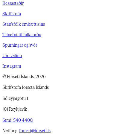
Bessastaðir
Skrifstofa
Starfsfólk embættisins
Tilnefnt til fálkaorðu
Spurningar og svör
Um vefinn
Instagram
© Forseti Íslands, 2026
Skrifstofa forseta Íslands
Sóleyjargötu 1
101 Reykjavík
Sími: 540 4400.
Netfang:
forseti@forseti.is