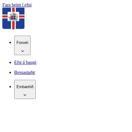
Fara beint í efni
Forseti
Efst á baugi
Bessastaðir
Embættið
IS
EN