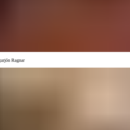
‍‌‌‌ ​ ​‍‌‌​ ‌‌‌​​‍‌‌ ‌‍‍ ‌‍‌‌‌ ‍‌​‍‌‌​ ​ ‌​‌​​‍‌‌​ ​ ‌​‌​​‍‌‌​ ​‍​ ​‍​ ​‍​ ‍‌​ ‍‌​ ​‍​ ‌‌‌‍‌‌​ ​‍​ ‍​​‍ ‌‌‍‌‌‌‍​ ​ ‍​‌‍​‌​‍ ‌​ ‌​​ ​‍​ ‍​​ ‌‌​‍ ‌‌‍​‌​ ‍​‌‍‌‍​ ​‌​‍ ‌​ ‌‍​ ‍‌‌‍​ ​ ‌​​ ​ ‌‍‌‌‌‍​‍​ ‌ ‌‍‌‌​ ‌ ‌‍​‌​ ​​​‍‌‌​ ​‍​ ​‍​‍‌‌​ ‌‌‌​‌​​‍ ‍‌‍​ ‌‍​‌‌ ​​‌ ‌​‌‍‍‌‌‍ ‌‍ ‍​‍‌‍‌ ​​‌‍‌‌‌ ​‍‌ ​ ‌ ​​‌‍‌‌‌‍​ ‌ ‌​‌‍‍‌‌ ‌‍‌‍‌‌​ ‌‌ ​​‌ ‌‌‌‍​‍‌‍ ​‌‍‍‌‌ ​ ‌‍‍​‌‍‌‌‌‍‌​​‍​‍‌ ‌