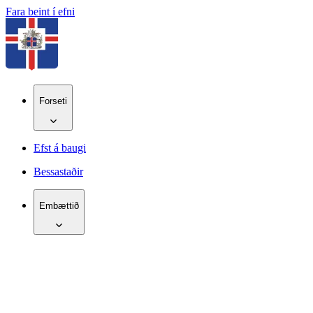
Fara beint í efni
Forseti
Efst á baugi
Bessastaðir
Embættið
IS
EN