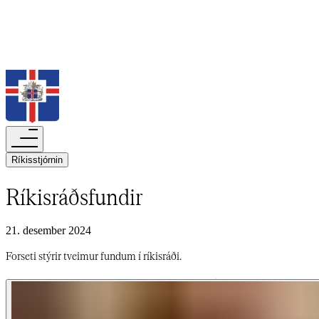
Leita
Ríkisstjórnin​​​​‌ ‍ ​‍​‍‌‍ ‌ ​‍‌‍‍‌‌‍‌ ‌‍‍‌‌‍ ‍​‍​‍​ ‍‍​‍​‍‌ ​ ‌‍​‌‌‍ ‍‌‍‍‌‌ ‌​‌ ‍‌​‍ ‍‌‍‍‌‌‍ ​‍​‍​‍ ​​‍​‍‌‍‍​‌ ​‍‌‍‌‌‌‍‌‍​‍​‍​ ‍‍​‍​‍‌‍‍​‌ ‌​‌ ‌​‌ ​​‌ ​ ​‍ ​‍ ‌‍‌‍‌‍ ‌ ​‍‌ ​ ‌‍‌‌‌ ‌​‌‍‍‌​‍ ‌‌‍‍‌‌ ​ ‌‍ ​‌‍​‌‌‍ ‍‌‍‌​‌ ​ ​‍ ‍‌ ‌‍‌‍‌‌‌ ​‍‌‍​ ‌‍‌‌‌‍ ​​‍ ‍‌‍​‌‌ ​​‌ ​​​‍ ‌ ​ ‌ ‌​‌ ‌‌‌‍‌​‌‍‍‌‌‍ ​‍ ‌‍‍‌‌‍ ‍‌ ‌​‌‍‌‌‌‍ ‍‌ ‌​​‍ ‌‍‌‌‌‍‌​‌‍‍‌‌ ‌​​‍ ‌‍ ‌‌‍ ‌‍‌​‌‍‌‌​ ‌‌ ​​‌ ​‍‌‍‌‌‌ ​ ‌‍‌‌‌‍ ‍‌ ‌​‌‍​‌‌ ‌​‌‍‍‌‌‍ ‌‍ ‍​ ‍ ‌‍‍‌‌‍‌​​ ‌‌‍​‍​ ‌​‌‍​‌​ ‍‌‌‍‌‌​ ​‌‌‍‌‍‌‍​‌​‍ ‌‌‍‌‌​ ‌​‌‍​‌​ ‌ ​‍ ‌​ ‌​​ ‌‍​ ‌‍‌‍‌‍​‍ ‌‌‍​‍‌‍​‌​ ‌‌​ ​ ​‍ ‌‌‍​‍‌‍​‌‌‍​‍​ ‍‌‌‍‌‌​ ‌ ​ ‍‌‌‍‌‌‌‍‌​​ ​​‌‍‌​​ ‍​​ ‍ ‌ ‌​‌ ‍‌‌ ​​‌‍‌‌​ ‌‌ ‌​‌‍​‌‌‍‌ ​ ‍ ‌ ​​‌‍​‌‌ ‌​‌‍‍​​ ‌‌ ‌​‌‍‍‌‌ ‌​‌‍ ​‌‍‌‌​ ‌‍​‍‌‍​‌‌ ​ ‌‍‌‌‌‌‌‌‌ ​‍‌‍ ​​ ‌‌‍‍​‌ ‌​‌ ‌​‌ ​​‌ ​ ​‍‌‌​ ​‍‌​‌‍​‍‌‌​ ​‍‌​‌‍‌‍‌‍‌‍ ‌ ​‍‌ ​ ‌‍‌‌‌ ‌​‌‍‍‌​‍ ‌‌‍‍‌‌ ​ ‌‍ ​‌‍​‌‌‍ ‍‌‍‌​‌ ​ ​‍ ‍‌ ‌‍‌‍‌‌‌ ​‍‌‍​ ‌‍‌‌‌‍ ​​‍ ‍‌‍​‌‌ ​​‌ ​​​‍‌‌​ ​‍‌​‌‍‌ ​ ‌ ‌​‌ ‌‌‌‍‌​‌‍‍‌‌‍ ​‍‌‍‌‍‍‌‌‍‌​​ ‌‌‍​‍​ ‌​‌‍​‌​ ‍‌‌‍‌‌​ ​‌‌‍‌‍‌‍​‌​‍ ‌‌‍‌‌​ ‌​‌‍​‌​ ‌ ​‍ ‌​ ‌​​ ‌‍​ ‌‍‌‍‌‍​‍ ‌‌‍​‍‌‍​‌​ ‌‌​ ​ ​‍ ‌‌‍​‍‌‍​‌‌‍​‍​ ‍‌‌‍‌‌​ ‌ ​ ‍‌‌‍‌‌‌‍‌​​ ​​‌‍‌​​ ‍​​‍‌‍‌ ‌​‌ ‍‌‌ ​​‌‍‌‌​ ‌‌ ‌​‌‍​‌‌‍‌ ​‍‌‍‌ ​​‌‍​‌‌ ‌​‌‍‍​​ ‌‌ ‌​‌‍‍‌‌ ‌​‌‍ ​‌‍‌‌​‍‌‍‌ ​​‌‍‌‌‌ ​‍‌ ​ ‌ ​​‌‍‌‌‌‍​ ‌ ‌​‌‍‍‌‌ ‌‍‌‍‌‌​ ‌‌ ​​‌ ‌‌‌‍​‍‌‍ ​‌‍‍‌‌ ​ ‌‍‍​‌‍‌‌‌‍‌​​‍​‍‌ ‌
Ríkisráðsfundir​​​​‌ ‍ ​‍​‍‌‍ ‌ ​‍‌‍‍‌‌‍‌ ‌‍‍‌‌‍ ‍​‍​‍​ ‍‍​‍​‍‌ ​ ‌‍​‌‌‍ ‍‌‍‍‌‌ ‌​‌ ‍‌​‍ ‍‌‍‍‌‌‍ ​‍​‍​‍ ​​‍​‍‌‍‍​‌ ​‍‌‍‌‌‌‍‌‍​‍​‍​ ‍‍​‍​‍‌‍‍​‌ ‌​‌ ‌​‌ ​​‌ ​ ​‍ ​‍ ‌‍‌‍‌‍ ‌ ​‍‌ ​ ‌‍‌‌‌ ‌​‌‍‍‌​‍ ‌‌‍‍‌‌ ​ ‌‍ ​‌‍​‌‌‍ ‍‌‍‌​‌ ​ ​‍ ‍‌ ‌‍‌‍‌‌‌ ​‍‌‍​ ‌‍‌‌‌‍ ​​‍ ‍‌‍​‌‌ ​​‌ ​​​‍ ‌ ​ ‌ ‌​‌ ‌‌‌‍‌​‌‍‍‌‌‍ ​‍ ‌‍‍‌‌‍ ‍‌ ‌​‌‍‌‌‌‍ ‍‌ ‌​​‍ ‌‍‌‌‌‍‌​‌‍‍‌‌ ‌​​‍ ‌‍ ‌‌‍ ‌‍‌​‌‍‌‌​ ‌‌ ​​‌ ​‍‌‍‌‌‌ ​ ‌‍‌‌‌‍ ‍‌ ‌​‌‍​‌‌ ‌​‌‍‍‌‌‍ ‌‍ ‍​ ‍ ‌‍‍‌‌‍‌​​ ‌‌ ​ ‌​‍‌‌​‌​‌‍‍​‌​​‌‌‍‌​‌‍​ ​ ‌‌‌‌‌​‌​​ ‌‌‍​‌‌​ ‌‌‌‌‌​‍‌​ ‌​‌​ ‌​ ​ ‌‌​ ‌‌‌‌‌‍ ‌​ ​​‌ ‍‍​ ‍ ‌ ‌​‌ ‍‌‌ ​​‌‍‌‌​ ‌‌‍ ‍‌‍‌‌‌ ‌ ‌ ​ ​ ‍ ‌ ​​‌‍​‌‌ ‌​‌‍‍​​ ‌‌ ‌​‌‍‍‌‌ ‌​‌‍ ​‌‍‌‌​ ‌‍​‍‌‍​‌‌ ​ ‌‍‌‌‌‌‌‌‌ ​‍‌‍ ​​ ‌‌‍‍​‌ ‌​‌ ‌​‌ ​​‌ ​ ​‍‌‌​ ​‍‌​‌‍​‍‌‌​ ​‍‌​‌‍‌‍‌‍‌‍ ‌ ​‍‌ ​ ‌‍‌‌‌ ‌​‌‍‍‌​‍ ‌‌‍‍‌‌ ​ ‌‍ ​‌‍​‌‌‍ ‍‌‍‌​‌ ​ ​‍ ‍‌ ‌‍‌‍‌‌‌ ​‍‌‍​ ‌‍‌‌‌‍ ​​‍ ‍‌‍​‌‌ ​​‌ ​​​‍‌‌​ ​‍‌​‌‍‌ ​ ‌ ‌​‌ ‌‌‌‍‌​‌‍‍‌‌‍ ​‍‌‍‌‍‍‌‌‍‌​​ ‌‌ ​ ‌​‍‌‌​‌​‌‍‍​‌​​‌‌‍‌​‌‍​ ​ ‌‌‌‌‌​‌​​ ‌‌‍​‌‌​ ‌‌‌‌‌​‍‌​ ‌​‌​ ‌​ ​ ‌‌​ ‌‌‌‌‌‍ ‌​ ​​‌ ‍‍​‍‌‍‌ ‌​‌ ‍‌‌ ​​‌‍‌‌​ ‌‌‍ ‍‌‍‌‌‌ ‌ ‌ ​ ​‍‌‍‌ ​​‌‍​‌‌ ‌​‌‍‍​​ ‌‌ ‌​‌‍‍‌‌ ‌​‌‍ ​‌‍‌‌​‍‌‍‌ ​​‌‍‌‌‌ ​‍‌ ​ ‌ ​​‌‍‌‌‌‍​ ‌ ‌​‌‍‍‌‌ ‌‍‌‍‌‌​ ‌‌ ​​‌ ‌‌‌‍​‍‌‍ ​‌‍‍‌‌ ​ ‌‍‍​‌‍‌‌‌‍‌​​‍​‍‌ ‌
21. desember 2024
Forseti stýrir tveimur fundum í ríkisráði.​​​​‌ ‍ ​‍​‍‌‍ ‌ ​‍‌‍‍‌‌‍‌ ‌‍‍‌‌‍ ‍​‍​‍​ ‍‍​‍​‍‌ ​ ‌‍​‌‌‍ ‍‌‍‍‌‌ ‌​‌ ‍‌​‍ ‍‌‍‍‌‌‍ ​‍​‍​‍ ​​‍​‍‌‍‍​‌ ​‍‌‍‌‌‌‍‌‍​‍​‍​ ‍‍​‍​‍‌‍‍​‌ ‌​‌ ‌​‌ ​​‌ ​ ​‍ ​‍ ‌‍‌‍‌‍ ‌ ​‍‌ ​ ‌‍‌‌‌ ‌​‌‍‍‌​‍ ‌‌‍‍‌‌ ​ ‌‍ ​‌‍​‌‌‍ ‍‌‍‌​‌ ​ ​‍ ‍‌ ‌‍‌‍‌‌‌ ​‍‌‍​ ‌‍‌‌‌‍ ​​‍ ‍‌‍​‌‌ ​​‌ ​​​‍ ‌ ​ ‌ ‌​‌ ‌‌‌‍‌​‌‍‍‌‌‍ ​‍ ‌‍‍‌‌‍ ‍‌ ‌​‌‍‌‌‌‍ ‍‌ ‌​​‍ ‌‍‌‌‌‍‌​‌‍‍‌‌ ‌​​‍ ‌‍ ‌‌‍ ‌‍‌​‌‍‌‌​ ‌‌ ​​‌ ​‍‌‍‌‌‌ ​ ‌‍‌‌‌‍ ‍‌ ‌​‌‍​‌‌ ‌​‌‍‍‌‌‍ ‌‍ ‍​ ‍ ‌‍‍‌‌‍‌​​ ‌‌ ​ ‌​‍‌‌​‌​‌‍‍​‌​​‌‌‍‌​‌‍​ ​ ‌‌‌‌‌​‌​​ ‌‌‍​‌‌​ ‌‌‌‌‌​‍‌​ ‌​‌​ ‌​ ​ ‌‌​ ‌‌‌‌‌‍ ‌​ ​​‌ ‍‍​ ‍ ‌ ‌​‌ ‍‌‌ ​​‌‍‌‌​ ‌‌‍ ‍‌‍‌‌‌ ‌ ‌ ​ ​ ‍ ‌ ​​‌‍​‌‌ ‌​‌‍‍​​ ‌‌‍‌​‌‍‌‌‌ ​ ‌‍​ ‌ ​‍‌‍‍‌‌ ​​‌ ‌​‌‍‍‌‌‍ ‌‍ ‍​ ‌‍​‍‌‍​‌‌ ​ ‌‍‌‌‌‌‌‌‌ ​‍‌‍ ​​ ‌‌‍‍​‌ ‌​‌ ‌​‌ ​​‌ ​ ​‍‌‌​ ​‍‌​‌‍​‍‌‌​ ​‍‌​‌‍‌‍‌‍‌‍ ‌ ​‍‌ ​ ‌‍‌‌‌ ‌​‌‍‍‌​‍ ‌‌‍‍‌‌ ​ ‌‍ ​‌‍​‌‌‍ ‍‌‍‌​‌ ​ ​‍ ‍‌ ‌‍‌‍‌‌‌ ​‍‌‍​ ‌‍‌‌‌‍ ​​‍ ‍‌‍​‌‌ ​​‌ ​​​‍‌‌​ ​‍‌​‌‍‌ ​ ‌ ‌​‌ ‌‌‌‍‌​‌‍‍‌‌‍ ​‍‌‍‌‍‍‌‌‍‌​​ ‌‌ ​ ‌​‍‌‌​‌​‌‍‍​‌​​‌‌‍‌​‌‍​ ​ ‌‌‌‌‌​‌​​ ‌‌‍​‌‌​ ‌‌‌‌‌​‍‌​ ‌​‌​ ‌​ ​ ‌‌​ ‌‌‌‌‌‍ ‌​ ​​‌ ‍‍​‍‌‍‌ ‌​‌ ‍‌‌ ​​‌‍‌‌​ ‌‌‍ ‍‌‍‌‌‌ ‌ ‌ ​ ​‍‌‍‌ ​​‌‍​‌‌ ‌​‌‍‍​​ ‌‌‍‌​‌‍‌‌‌ ​ ‌‍​ ‌ ​‍‌‍‍‌‌ ​​‌ ‌​‌‍‍‌‌‍ ‌‍ ‍​‍‌‍‌ ​​‌‍‌‌‌ ​‍‌ ​ ‌ ​​‌‍‌‌‌‍​ ‌ ‌​‌‍‍‌‌ ‌‍‌‍‌‌​ ‌‌ ​​‌ ‌‌‌‍​‍‌‍ ​‌‍‍‌‌ ​ ‌‍‍​‌‍‌‌‌‍‌​​‍​‍‌ ‌