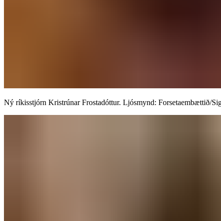
Ný ríkisstjórn Kristrúnar Frostadóttur. Ljósmynd: Forsetaembættið/Sigurjón Ragnar​​​​‌ ‍ ​‍​‍‌‍ ‌ ​‍‌‍‍‌‌‍‌ ‌‍‍‌‌‍ ‍​‍​‍​ ‍‍​‍​‍‌ ​ ‌‍​‌‌‍ ‍‌‍‍‌‌ ‌​‌ ‍‌​‍ ‍‌‍‍‌‌‍ ​‍​‍​‍ ​​‍​‍‌‍‍​‌ ​‍‌‍‌‌‌‍‌‍​‍​‍​ ‍‍​‍​‍‌‍‍​‌ ‌​‌ ‌​‌ ​​‌ ​ ​‍ ​‍ ‌‍‌‍‌‍ ‌ ​‍‌ ​ ‌‍‌‌‌ ‌​‌‍‍‌​‍ ‌‌‍‍‌‌ ​ ‌‍ ​‌‍​‌‌‍ ‍‌‍‌​‌ ​ ​‍ ‍‌ ‌‍‌‍‌‌‌ ​‍‌‍​ ‌‍‌‌‌‍ ​​‍ ‍‌‍​‌‌ ​​‌ ​​​‍ ‌ ​ ‌ ‌​‌ ‌‌‌‍‌​‌‍‍‌‌‍ ​‍ ‌‍‍‌‌‍ ‍‌ ‌​‌‍‌‌‌‍ ‍‌ ‌​​‍ ‌‍‌‌‌‍‌​‌‍‍‌‌ ‌​​‍ ‌‍ ‌‌‍ ‌‍‌​‌‍‌‌​ ‌‌ ​​‌ ​‍‌‍‌‌‌ ​ ‌‍‌‌‌‍ ‍‌ ‌​‌‍​‌‌ ‌​‌‍‍‌‌‍ ‌‍ ‍​ ‍ ‌‍‍‌‌‍‌​​ ‌‌ ​ ‌​‍‌‌​‌​‌‍‍​‌​​‌‌‍‌​‌‍​ ​ ‌‌‌‌‌​‌​​ ‌‌‍​‌‌​ ‌‌‌‌‌​‍‌​ ‌​‌​ ‌​ ​ ‌‌​ ‌‌‌‌‌‍ ‌​ ​​‌ ‍‍​ ‍ ‌ ‌​‌ ‍‌‌ ​​‌‍‌‌​ ‌‌‍ ‍‌‍‌‌‌ ‌ ‌ ​ ​ ‍ ‌ ​​‌‍​‌‌ ‌​‌‍‍​​ ‌‌ ​​‌‍​‌‌‍‌ ‌‍‌‌‌​​‍‌ ‌‌‌‍‍‌‌‍ ​‌‍‌​‌‍‌‌‌ ​‍​‍‌‌​ ‌‌‌​​‍‌‌ ‌‍‍ ‌‍‌‌‌ ‍‌​‍‌‌​ ​ ‌​‌​​‍‌‌​ ​ ‌​‌​​‍‌‌​ ​‍​ ​‍​ ‌​‌‍‌‍‌‍​‍‌‍‌​​ ‌‌​ ‍‌‌‍​ ​ ‌‍​‍ ‌​ ‌‌‌‍‌‍​ ​‌​ ‌ ​‍ ‌​ ‌​​ ‌ ​ ‌ ​ ‌​​‍ ‌​ ‍‌​ ‍​​ ​ ‌‍​‍​‍ ‌​ ‌‌‌‍‌‌‌‍‌​‌‍​‌​ ‌ ​ ‌ ​ ​​​ ​ ‌‍​‌​ ‍​​ ‍‌‌‍​ ​‍‌‌​ ​‍​ ​‍​‍‌‌​ ‌‌‌​‌​​‍ ‍‌‍‍‌‌‍ ‌‌‍​‌‌‍‌ ‌‍‌‌‌ ​ ​‍‌‌​ ‌‌‌​​‍‌‌ ‌‍‍ ‌‍‌‌‌ ‍‌​‍‌‌​ ​ ‌​‌​​‍‌‌​ ​ ‌​‌​​‍‌‌​ ​‍​ ​‍​ ​‍​ ‍‌​ ‍‌​ ​‍​ ‌‌‌‍‌‌​ ​‍​ ‍​​‍ ‌‌‍‌‌‌‍​ ​ ‍​‌‍​‌​‍ ‌​ ‌​​ ​‍​ ‍​​ ‌‌​‍ ‌‌‍​‌​ ‍​‌‍‌‍​ ​‌​‍ ‌​ ‌‍​ ‍‌‌‍​ ​ ‌​​ ​ ‌‍‌‌‌‍​‍​ ‌ ‌‍‌‌​ ‌ ‌‍​‌​ ​​​‍‌‌​ ​‍​ ​‍​‍‌‌​ ‌‌‌​‌​​‍ ‍‌‍​ ‌‍​‌‌ ​​‌ ‌​‌‍‍‌‌‍ ‌‍ ‍​ ‌‍​‍‌‍​‌‌ ​ ‌‍‌‌‌‌‌‌‌ ​‍‌‍ ​​ ‌‌‍‍​‌ ‌​‌ ‌​‌ ​​‌ ​ ​‍‌‌​ ​‍‌​‌‍​‍‌‌​ ​‍‌​‌‍‌‍‌‍‌‍ ‌ ​‍‌ ​ ‌‍‌‌‌ ‌​‌‍‍‌​‍ ‌‌‍‍‌‌ ​ ‌‍ ​‌‍​‌‌‍ ‍‌‍‌​‌ ​ ​‍ ‍‌ ‌‍‌‍‌‌‌ ​‍‌‍​ ‌‍‌‌‌‍ ​​‍ ‍‌‍​‌‌ ​​‌ ​​​‍‌‌​ ​‍‌​‌‍‌ ​ ‌ ‌​‌ ‌‌‌‍‌​‌‍‍‌‌‍ ​‍‌‍‌‍‍‌‌‍‌​​ ‌‌ ​ ‌​‍‌‌​‌​‌‍‍​‌​​‌‌‍‌​‌‍​ ​ ‌‌‌‌‌​‌​​ ‌‌‍​‌‌​ ‌‌‌‌‌​‍‌​ ‌​‌​ ‌​ ​ ‌‌​ ‌‌‌‌‌‍ ‌​ ​​‌ ‍‍​‍‌‍‌ ‌​‌ ‍‌‌ ​​‌‍‌‌​ ‌‌‍ ‍‌‍‌‌‌ ‌ ‌ ​ ​‍‌‍‌ ​​‌‍​‌‌ ‌​‌‍‍​​ ‌‌ ​​‌‍​‌‌‍‌ ‌‍‌‌‌​​‍‌ ‌‌‌‍‍‌‌‍ ​‌‍‌​‌‍‌‌‌ ​‍​‍‌‌​ ‌‌‌​​‍‌‌ ‌‍‍ ‌‍‌‌‌ ‍‌​‍‌‌​ ​ ‌​‌​​‍‌‌​ ​ ‌​‌​​‍‌‌​ ​‍​ ​‍​ ‌​‌‍‌‍‌‍​‍‌‍‌​​ ‌‌​ ‍‌‌‍​ ​ ‌‍​‍ ‌​ ‌‌‌‍‌‍​ ​‌​ ‌ ​‍ ‌​ ‌​​ ‌ ​ ‌ ​ ‌​​‍ ‌​ ‍‌​ ‍​​ ​ ‌‍​‍​‍ ‌​ ‌‌‌‍‌‌‌‍‌​‌‍​‌​ ‌ ​ ‌ ​ ​​​ ​ ‌‍​‌​ ‍​​ ‍‌‌‍​ ​‍‌‌​ ​‍​ ​‍​‍‌‌​ ‌‌‌​‌​​‍ ‍‌‍‍‌‌‍ ‌‌‍​‌‌‍‌ ‌