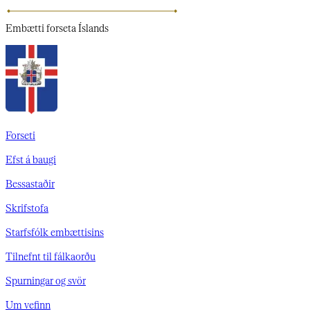
Embætti
forseta Íslands
Forseti
Efst á baugi
Bessastaðir
Skrifstofa
Starfsfólk embættisins
Tilnefnt til fálkaorðu
Spurningar og svör
Um vefinn