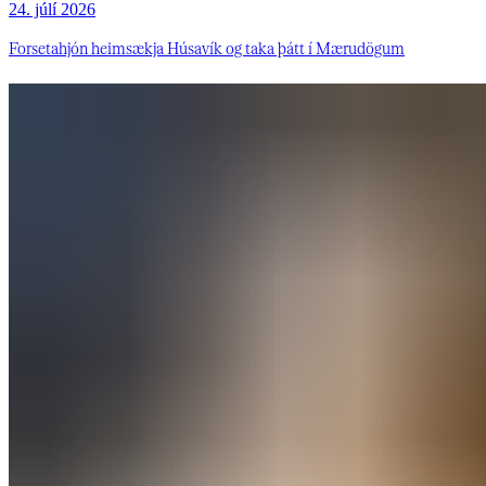
24. júlí 2026
Forsetahjón heimsækja Húsavík og taka þátt í Mærudögum