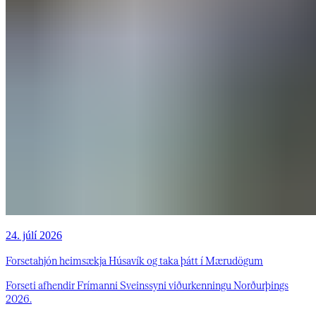
24. júlí 2026
Forsetahjón heimsækja Húsavík og taka þátt í Mærudögum
Forseti afhendir Frímanni Sveinssyni viðurkenningu Norðurþings
2026.