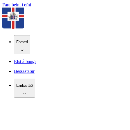
Fara beint í efni
Forseti
Efst á baugi
Bessastaðir
Embættið
IS
EN