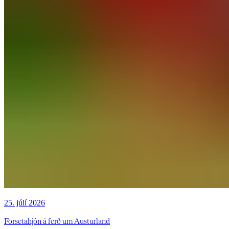
25. júlí 2026
Forsetahjón á ferð um Austurland