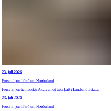
23. júlí 2026
Forsetahjón á ferð um Norðurland
Forsetahjón heimsækja Akureyri og taka þátt í Landsmóti skáta.
23. júlí 2026
Forsetahjón á ferð um Norðurland