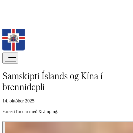
Leita
Samskipti Íslands og Kína í
brennidepli​​​​‌ ‍ ​‍​‍‌‍ ‌ ​‍‌‍‍‌‌‍‌ ‌‍‍‌‌‍ ‍​‍​‍​ ‍‍​‍​‍‌ ​ ‌‍​‌‌‍ ‍‌‍‍‌‌ ‌​‌ ‍‌​‍ ‍‌‍‍‌‌‍ ​‍​‍​‍ ​​‍​‍‌‍‍​‌ ​‍‌‍‌‌‌‍‌‍​‍​‍​ ‍‍​‍​‍‌‍‍​‌ ‌​‌ ‌​‌ ​​‌ ​ ​‍ ​‍ ‌‍‌‍‌‍ ‌ ​‍‌ ​ ‌‍‌‌‌ ‌​‌‍‍‌​‍ ‌‌‍‍‌‌ ​ ‌‍ ​‌‍​‌‌‍ ‍‌‍‌​‌ ​ ​‍ ‍‌ ‌‍‌‍‌‌‌ ​‍‌‍​ ‌‍‌‌‌‍ ​​‍ ‍‌‍​‌‌ ​​‌ ​​​‍ ‌ ​ ‌ ‌​‌ ‌‌‌‍‌​‌‍‍‌‌‍ ​‍ ‌‍‍‌‌‍ ‍‌ ‌​‌‍‌‌‌‍ ‍‌ ‌​​‍ ‌‍‌‌‌‍‌​‌‍‍‌‌ ‌​​‍ ‌‍ ‌‌‍ ‌‍‌​‌‍‌‌​ ‌‌ ​​‌ ​‍‌‍‌‌‌ ​ ‌‍‌‌‌‍ ‍‌ ‌​‌‍​‌‌ ‌​‌‍‍‌‌‍ ‌‍ ‍​ ‍ ‌‍‍‌‌‍‌​​ ‌‌ ​ ‌​‍‌‌​‌​‌‍‍​‌​​‌‌‍‌​‌‍​ ​ ‌‌‌‌‌​‌​​ ‌‌‍​‌‌​ ‌‌‌‌‌​‍‌​ ‌​‌​ ‌​ ​ ‌‌​ ‌‌‌​‌​​‍‌​‌‍‌​‌​​ ‍ ‌ ‌​‌ ‍‌‌ ​​‌‍‌‌​ ‌‌‍ ‍‌‍‌‌‌ ‌ ‌ ​ ​ ‍ ‌ ​​‌‍​‌‌ ‌​‌‍‍​​ ‌‌ ‌​‌‍‍‌‌ ‌​‌‍ ​‌‍‌‌​ ‌‍​‍‌‍​‌‌ ​ ‌‍‌‌‌‌‌‌‌ ​‍‌‍ ​​ ‌‌‍‍​‌ ‌​‌ ‌​‌ ​​‌ ​ ​‍‌‌​ ​‍‌​‌‍​‍‌‌​ ​‍‌​‌‍‌‍‌‍‌‍ ‌ ​‍‌ ​ ‌‍‌‌‌ ‌​‌‍‍‌​‍ ‌‌‍‍‌‌ ​ ‌‍ ​‌‍​‌‌‍ ‍‌‍‌​‌ ​ ​‍ ‍‌ ‌‍‌‍‌‌‌ ​‍‌‍​ ‌‍‌‌‌‍ ​​‍ ‍‌‍​‌‌ ​​‌ ​​​‍‌‌​ ​‍‌​‌‍‌ ​ ‌ ‌​‌ ‌‌‌‍‌​‌‍‍‌‌‍ ​‍‌‍‌‍‍‌‌‍‌​​ ‌‌ ​ ‌​‍‌‌​‌​‌‍‍​‌​​‌‌‍‌​‌‍​ ​ ‌‌‌‌‌​‌​​ ‌‌‍​‌‌​ ‌‌‌‌‌​‍‌​ ‌​‌​ ‌​ ​ ‌‌​ ‌‌‌​‌​​‍‌​‌‍‌​‌​​‍‌‍‌ ‌​‌ ‍‌‌ ​​‌‍‌‌​ ‌‌‍ ‍‌‍‌‌‌ ‌ ‌ ​ ​‍‌‍‌ ​​‌‍​‌‌ ‌​‌‍‍​​ ‌‌ ‌​‌‍‍‌‌ ‌​‌‍ ​‌‍‌‌​‍‌‍‌ ​​‌‍‌‌‌ ​‍‌ ​ ‌ ​​‌‍‌‌‌‍​ ‌ ‌​‌‍‍‌‌ ‌‍‌‍‌‌​ ‌‌ ​​‌ ‌‌‌‍​‍‌‍ ​‌‍‍‌‌ ​ ‌‍‍​‌‍‌‌‌‍‌​​‍​‍‌ ‌
14. október 2025
Forseti fundar með Xi Jinping.​​​​‌ ‍ ​‍​‍‌‍ ‌ ​‍‌‍‍‌‌‍‌ ‌‍‍‌‌‍ ‍​‍​‍​ ‍‍​‍​‍‌ ​ ‌‍​‌‌‍ ‍‌‍‍‌‌ ‌​‌ ‍‌​‍ ‍‌‍‍‌‌‍ ​‍​‍​‍ ​​‍​‍‌‍‍​‌ ​‍‌‍‌‌‌‍‌‍​‍​‍​ ‍‍​‍​‍‌‍‍​‌ ‌​‌ ‌​‌ ​​‌ ​ ​‍ ​‍ ‌‍‌‍‌‍ ‌ ​‍‌ ​ ‌‍‌‌‌ ‌​‌‍‍‌​‍ ‌‌‍‍‌‌ ​ ‌‍ ​‌‍​‌‌‍ ‍‌‍‌​‌ ​ ​‍ ‍‌ ‌‍‌‍‌‌‌ ​‍‌‍​ ‌‍‌‌‌‍ ​​‍ ‍‌‍​‌‌ ​​‌ ​​​‍ ‌ ​ ‌ ‌​‌ ‌‌‌‍‌​‌‍‍‌‌‍ ​‍ ‌‍‍‌‌‍ ‍‌ ‌​‌‍‌‌‌‍ ‍‌ ‌​​‍ ‌‍‌‌‌‍‌​‌‍‍‌‌ ‌​​‍ ‌‍ ‌‌‍ ‌‍‌​‌‍‌‌​ ‌‌ ​​‌ ​‍‌‍‌‌‌ ​ ‌‍‌‌‌‍ ‍‌ ‌​‌‍​‌‌ ‌​‌‍‍‌‌‍ ‌‍ ‍​ ‍ ‌‍‍‌‌‍‌​​ ‌‌ ​ ‌​‍‌‌​‌​‌‍‍​‌​​‌‌‍‌​‌‍​ ​ ‌‌‌‌‌​‌​​ ‌‌‍​‌‌​ ‌‌‌‌‌​‍‌​ ‌​‌​ ‌​ ​ ‌‌​ ‌‌‌​‌​​‍‌​‌‍‌​‌​​ ‍ ‌ ‌​‌ ‍‌‌ ​​‌‍‌‌​ ‌‌‍ ‍‌‍‌‌‌ ‌ ‌ ​ ​ ‍ ‌ ​​‌‍​‌‌ ‌​‌‍‍​​ ‌‌‍‌​‌‍‌‌‌ ​ ‌‍​ ‌ ​‍‌‍‍‌‌ ​​‌ ‌​‌‍‍‌‌‍ ‌‍ ‍​ ‌‍​‍‌‍​‌‌ ​ ‌‍‌‌‌‌‌‌‌ ​‍‌‍ ​​ ‌‌‍‍​‌ ‌​‌ ‌​‌ ​​‌ ​ ​‍‌‌​ ​‍‌​‌‍​‍‌‌​ ​‍‌​‌‍‌‍‌‍‌‍ ‌ ​‍‌ ​ ‌‍‌‌‌ ‌​‌‍‍‌​‍ ‌‌‍‍‌‌ ​ ‌‍ ​‌‍​‌‌‍ ‍‌‍‌​‌ ​ ​‍ ‍‌ ‌‍‌‍‌‌‌ ​‍‌‍​ ‌‍‌‌‌‍ ​​‍ ‍‌‍​‌‌ ​​‌ ​​​‍‌‌​ ​‍‌​‌‍‌ ​ ‌ ‌​‌ ‌‌‌‍‌​‌‍‍‌‌‍ ​‍‌‍‌‍‍‌‌‍‌​​ ‌‌ ​ ‌​‍‌‌​‌​‌‍‍​‌​​‌‌‍‌​‌‍​ ​ ‌‌‌‌‌​‌​​ ‌‌‍​‌‌​ ‌‌‌‌‌​‍‌​ ‌​‌​ ‌​ ​ ‌‌​ ‌‌‌​‌​​‍‌​‌‍‌​‌​​‍‌‍‌ ‌​‌ ‍‌‌ ​​‌‍‌‌​ ‌‌‍ ‍‌‍‌‌‌ ‌ ‌ ​ ​‍‌‍‌ ​​‌‍​‌‌ ‌​‌‍‍​​ ‌‌‍‌​‌‍‌‌‌ ​ ‌‍​ ‌ ​‍‌‍‍‌‌ ​​‌ ‌​‌‍‍‌‌‍ ‌‍ ‍​‍‌‍‌ ​​‌‍‌‌‌ ​‍‌ ​ ‌ ​​‌‍‌‌‌‍​ ‌ ‌​‌‍‍‌‌ ‌‍‌‍‌‌​ ‌‌ ​​‌ ‌‌‌‍​‍‌‍ ​‌‍‍‌‌ ​ ‌‍‍​‌‍‌‌‌‍‌​​‍​‍‌ ‌