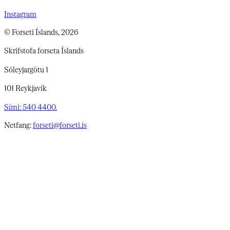
Instagram
© Forseti Íslands, 2026
Skrifstofa forseta Íslands
Sóleyjargötu 1
101 Reykjavík
Sími: 540 4400.
Netfang:
forseti@forseti.is