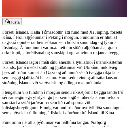
Hlusta
Forseti Íslands, Halla Tómasdóttir, átti fund með Xi Jinping, forseta
Kína, í Höll alþýðunnar í Peking í morgun. Fundurinn er hluti af
dagskrá opinberrar heimsóknar sem hófst á sunnudag og lýkur á
föstudag. Á fundinum var m.a. rætt um stöðu alþjóðamála, græn
orkuskipti, jafnréttismál og samskipti og samvinnu ríkjanna tveggja.​​​​‌ ‍ ​‍​‍‌‍ ‌ ​‍‌‍‍‌‌‍‌ ‌‍‍‌‌‍ ‍​‍​‍​ ‍‍​‍​‍‌ ​ ‌‍​‌‌‍ ‍‌‍‍‌‌ ‌​‌ ‍‌​‍ ‍‌‍‍‌‌‍ ​‍​‍​‍ ​​‍​‍‌‍‍​‌ ​‍‌‍‌‌‌‍‌‍​‍​‍​ ‍‍​‍​‍‌‍‍​‌ ‌​‌ ‌​‌ ​​‌ ​ ​‍ ​‍ ‌‍‌‍‌‍ ‌ ​‍‌ ​ ‌‍‌‌‌ ‌​‌‍‍‌​‍ ‌‌‍‍‌‌ ​ ‌‍ ​‌‍​‌‌‍ ‍‌‍‌​‌ ​ ​‍ ‍‌ ‌‍‌‍‌‌‌ ​‍‌‍​ ‌‍‌‌‌‍ ​​‍ ‍‌‍​‌‌ ​​‌ ​​​‍ ‌ ​ ‌ ‌​‌ ‌‌‌‍‌​‌‍‍‌‌‍ ​‍ ‌‍‍‌‌‍ ‍‌ ‌​‌‍‌‌‌‍ ‍‌ ‌​​‍ ‌‍‌‌‌‍‌​‌‍‍‌‌ ‌​​‍ ‌‍ ‌‌‍ ‌‍‌​‌‍‌‌​ ‌‌ ​​‌ ​‍‌‍‌‌‌ ​ ‌‍‌‌‌‍ ‍‌ ‌​‌‍​‌‌ ‌​‌‍‍‌‌‍ ‌‍ ‍​ ‍ ‌‍‍‌‌‍‌​​ ‌‌ ​ ‌​‍‌‌​‌​‌‍‍​‌​​‌‌‍‌​‌‍​ ​ ‌‌‌‌‌​‌​​ ‌‌‍​‌‌​ ‌‌‌‌‌​‍‌​ ‌​‌​ ‌​ ​ ‌‌​ ‌‌‌​‌​​‍‌​‌‍‌​‌​​ ‍ ‌ ‌​‌ ‍‌‌ ​​‌‍‌‌​ ‌‌‍ ‍‌‍‌‌‌ ‌ ‌ ​ ​ ‍ ‌ ​​‌‍​‌‌ ‌​‌‍‍​​ ‌‌ ​​‌‍​‌‌‍‌ ‌‍‌‌‌​​‍‌ ‌‌‌‍‍‌‌‍ ​‌‍‌​‌‍‌‌‌ ​‍​‍‌‌​ ‌‌‌​​‍‌‌ ‌‍‍ ‌‍‌‌‌ ‍‌​‍‌‌​ ​ ‌​‌​​‍‌‌​ ​ ‌​‌​​‍‌‌​ ​‍​ ​‍‌ ​‍‌‍‍‌‌‍​ ‌‍‍​‌ ‌​‌‍‌‌‌ ‍​‌ ‌​​‍ ‌‌ ‌‍‌‍‍‍‌ ‍‍​ ‍‌‌ ​‍‌‍​ ‌‍‌​​ ‍‌​ ‍‌​‍‌‌​ ​‍​ ​‍​‍‌‌​ ‌‌‌​‌​​‍ ‍‌‍​ ‌‍ ‌‍ ‍‌ ‌​‌‍‌‌‌‍ ‍‌ ‌​​‍‌‌​ ‌‌‌​​‍‌‌ ‌‍‍ ‌‍‌‌‌ ‍‌​‍‌‌​ ​ ‌​‌​​‍‌‌​ ​ ‌​‌​​‍‌‌​ ​‍​ ​‍​ ​‍​ ‌​​ ‍​‌‍​‌​ ‍​​ ​‍‌‍​ ​ ​‍​ ​‍​ ​​‌‍​ ​ ‌​​‍‌‌​ ​‍​ ​‍​‍‌‌​ ‌‌‌​‌​​‍ ‍‌‍​ ‌‍‍​‌‍‍‌‌‍ ​‌‍‌​‌ ​‍‌‍‌‌‌‍ ‍​‍‌‌​ ‌‌‌​​‍‌‌ ‌‍‍ ‌‍‌‌‌ ‍‌​‍‌‌​ ​ ‌​‌​​‍‌‌​ ​ ‌​‌​​‍‌‌​ ​‍​ ​‍​ ​‌‌‍​‍‌‍‌‌‌‍‌‍​ ‌‌‌‍‌‍​ ‌ ​ ‍‌‌‍​ ​ ​‍​ ‌ ‌‍​ ​‍‌‌​ ​‍​ ​‍​‍‌‌​ ‌‌‌​‌​​‍ ‍‌ ‌​‌‍‌‌‌ ‍​‌ ‌​​ ‌‍​‍‌‍​‌‌ ​ ‌‍‌‌‌‌‌‌‌ ​‍‌‍ ​​ ‌‌‍‍​‌ ‌​‌ ‌​‌ ​​‌ ​ ​‍‌‌​ ​‍‌​‌‍​‍‌‌​ ​‍‌​‌‍‌‍‌‍‌‍ ‌ ​‍‌ ​ ‌‍‌‌‌ ‌​‌‍‍‌​‍ ‌‌‍‍‌‌ ​ ‌‍ ​‌‍​‌‌‍ ‍‌‍‌​‌ ​ ​‍ ‍‌ ‌‍‌‍‌‌‌ ​‍‌‍​ ‌‍‌‌‌‍ ​​‍ ‍‌‍​‌‌ ​​‌ ​​​‍‌‌​ ​‍‌​‌‍‌ ​ ‌ ‌​‌ ‌‌‌‍‌​‌‍‍‌‌‍ ​‍‌‍‌‍‍‌‌‍‌​​ ‌‌ ​ ‌​‍‌‌​‌​‌‍‍​‌​​‌‌‍‌​‌‍​ ​ ‌‌‌‌‌​‌​​ ‌‌‍​‌‌​ ‌‌‌‌‌​‍‌​ ‌​‌​ ‌​ ​ ‌‌​ ‌‌‌​‌​​‍‌​‌‍‌​‌​​‍‌‍‌ ‌​‌ ‍‌‌ ​​‌‍‌‌​ ‌‌‍ ‍‌‍‌‌‌ ‌ ‌ ​ ​‍‌‍‌ ​​‌‍​‌‌ ‌​‌‍‍​​ ‌‌ ​​‌‍​‌‌‍‌ ‌‍‌‌‌​​‍‌ ‌‌‌‍‍‌‌‍ ​‌‍‌​‌‍‌‌‌ ​‍​‍‌‌​ ‌‌‌​​‍‌‌ ‌‍‍ ‌‍‌‌‌ ‍‌​‍‌‌​ ​ ‌​‌​​‍‌‌​ ​ ‌​‌​​‍‌‌​ ​‍​ ​‍‌ ​‍‌‍‍‌‌‍​ ‌‍‍​‌ ‌​‌‍‌‌‌ ‍​‌ ‌​​‍ ‌‌ ‌‍‌‍‍‍‌ ‍‍​ ‍‌‌ ​‍‌‍​ ‌‍‌​​ ‍‌​ ‍‌​‍‌‌​ ​‍​ ​‍​‍‌‌​ ‌‌‌​‌​​‍ ‍‌‍​ ‌‍ ‌‍ ‍‌ ‌​‌‍‌‌‌‍ ‍‌ ‌​​‍‌‌​ ‌‌‌​​‍‌‌ ‌‍‍ ‌‍‌‌‌ ‍‌​‍‌‌​ ​ ‌​‌​​‍‌‌​ ​ ‌​‌​​‍‌‌​ ​‍​ ​‍​ ​‍​ ‌​​ ‍​‌‍​‌​ ‍​​ ​‍‌‍​ ​ ​‍​ ​‍​ ​​‌‍​ ​ ‌​​‍‌‌​ ​‍​ ​‍​‍‌‌​ ‌‌‌​‌​​‍ ‍‌‍​ ‌‍‍​‌‍‍‌‌‍ ​‌‍‌​‌ ​‍‌‍‌‌‌‍ ‍​‍‌‌​ ‌‌‌​​‍‌‌ ‌‍‍ ‌‍‌‌‌ ‍‌​‍‌‌​ ​ ‌​‌​​‍‌‌​ ​ ‌​‌​​‍‌‌​ ​‍​ ​‍​ ​‌‌‍​‍‌‍‌‌‌‍‌‍​ ‌‌‌‍‌‍​ ‌ ​ ‍‌‌‍​ ​ ​‍​ ‌ ‌‍​ ​‍‌‌​ ​‍​ ​‍​‍‌‌​ ‌‌‌​‌​​‍ ‍‌ ‌​‌‍‌‌‌ ‍​‌ ‌​​‍‌‍‌ ​​‌‍‌‌‌ ​‍‌ ​ ‌ ​​‌‍‌‌‌‍​ ‌ ‌​‌‍‍‌‌ ‌‍‌‍‌‌​ ‌‌ ​​‌ ‌‌‌‍​‍‌‍ ​‌‍‍‌‌ ​ ‌‍‍​‌‍‌‌‌‍‌​​‍​‍‌ ‌
Forseti Íslands lagði í máli sínu áherslu á lykilatriði í utanríkisstefnu
Íslands, þar á meðal stuðning þjóðarinnar við Úkraínu, mikilvægi
þess að friður komist á í Gaza og að unnið sé að tveggja ríkja lausn
sem tryggi sjálfstæði Palestínu. Hún ræddi einnig afdráttarlausan
stuðning Íslands við varðveislu og eflingu mannréttinda.​​​​‌ ‍ ​‍​‍‌‍ ‌ ​‍‌‍‍‌‌‍‌ ‌‍‍‌‌‍ ‍​‍​‍​ ‍‍​‍​‍‌ ​ ‌‍​‌‌‍ ‍‌‍‍‌‌ ‌​‌ ‍‌​‍ ‍‌‍‍‌‌‍ ​‍​‍​‍ ​​‍​‍‌‍‍​‌ ​‍‌‍‌‌‌‍‌‍​‍​‍​ ‍‍​‍​‍‌‍‍​‌ ‌​‌ ‌​‌ ​​‌ ​ ​‍ ​‍ ‌‍‌‍‌‍ ‌ ​‍‌ ​ ‌‍‌‌‌ ‌​‌‍‍‌​‍ ‌‌‍‍‌‌ ​ ‌‍ ​‌‍​‌‌‍ ‍‌‍‌​‌ ​ ​‍ ‍‌ ‌‍‌‍‌‌‌ ​‍‌‍​ ‌‍‌‌‌‍ ​​‍ ‍‌‍​‌‌ ​​‌ ​​​‍ ‌ ​ ‌ ‌​‌ ‌‌‌‍‌​‌‍‍‌‌‍ ​‍ ‌‍‍‌‌‍ ‍‌ ‌​‌‍‌‌‌‍ ‍‌ ‌​​‍ ‌‍‌‌‌‍‌​‌‍‍‌‌ ‌​​‍ ‌‍ ‌‌‍ ‌‍‌​‌‍‌‌​ ‌‌ ​​‌ ​‍‌‍‌‌‌ ​ ‌‍‌‌‌‍ ‍‌ ‌​‌‍​‌‌ ‌​‌‍‍‌‌‍ ‌‍ ‍​ ‍ ‌‍‍‌‌‍‌​​ ‌‌ ​ ‌​‍‌‌​‌​‌‍‍​‌​​‌‌‍‌​‌‍​ ​ ‌‌‌‌‌​‌​​ ‌‌‍​‌‌​ ‌‌‌‌‌​‍‌​ ‌​‌​ ‌​ ​ ‌‌​ ‌‌‌​‌​​‍‌​‌‍‌​‌​​ ‍ ‌ ‌​‌ ‍‌‌ ​​‌‍‌‌​ ‌‌‍ ‍‌‍‌‌‌ ‌ ‌ ​ ​ ‍ ‌ ​​‌‍​‌‌ ‌​‌‍‍​​ ‌‌ ​​‌‍​‌‌‍‌ ‌‍‌‌‌​​‍‌ ‌‌‌‍‍‌‌‍ ​‌‍‌​‌‍‌‌‌ ​‍​‍‌‌​ ‌‌‌​​‍‌‌ ‌‍‍ ‌‍‌‌‌ ‍‌​‍‌‌​ ​ ‌​‌​​‍‌‌​ ​ ‌​‌​​‍‌‌​ ​‍​ ​‍‌ ​‍‌‍‍‌‌‍​ ‌‍‍​‌ ‌​‌‍‌‌‌ ‍​‌ ‌​​‍ ‌‌ ‌‍‌‍‍‍‌ ‍‍​ ‍‌‌ ​‍‌‍​ ‌‍‌​​ ‍‌​ ‍‌​‍‌‌​ ​‍​ ​‍​‍‌‌​ ‌‌‌​‌​​‍ ‍‌‍​ ‌‍ ‌‍ ‍‌ ‌​‌‍‌‌‌‍ ‍‌ ‌​​‍‌‌​ ‌‌‌​​‍‌‌ ‌‍‍ ‌‍‌‌‌ ‍‌​‍‌‌​ ​ ‌​‌​​‍‌‌​ ​ ‌​‌​​‍‌‌​ ​‍​ ​‍​ ‍​‌‍‌‍‌‍​‍​ ‌‍​ ‌ ​ ​‍​ ​ ​ ‌‍​ ‌‍​ ​ ​ ​‌​ ‍​​‍‌‌​ ​‍​ ​‍​‍‌‌​ ‌‌‌​‌​​‍ ‍‌‍​ ‌‍‍​‌‍‍‌‌‍ ​‌‍‌​‌ ​‍‌‍‌‌‌‍ ‍​‍‌‌​ ‌‌‌​​‍‌‌ ‌‍‍ ‌‍‌‌‌ ‍‌​‍‌‌​ ​ ‌​‌​​‍‌‌​ ​ ‌​‌​​‍‌‌​ ​‍​ ​‍​ ‌ ​ ‌‌​ ‌‍​ ‍‌​ ‌​​ ​ ​ ‌ ​ ‌ ‌‍​‍​ ‍‌‌‍‌‍‌‍​‌​‍‌‌​ ​‍​ ​‍​‍‌‌​ ‌‌‌​‌​​‍ ‍‌ ‌​‌‍‌‌‌ ‍​‌ ‌​​ ‌‍​‍‌‍​‌‌ ​ ‌‍‌‌‌‌‌‌‌ ​‍‌‍ ​​ ‌‌‍‍​‌ ‌​‌ ‌​‌ ​​‌ ​ ​‍‌‌​ ​‍‌​‌‍​‍‌‌​ ​‍‌​‌‍‌‍‌‍‌‍ ‌ ​‍‌ ​ ‌‍‌‌‌ ‌​‌‍‍‌​‍ ‌‌‍‍‌‌ ​ ‌‍ ​‌‍​‌‌‍ ‍‌‍‌​‌ ​ ​‍ ‍‌ ‌‍‌‍‌‌‌ ​‍‌‍​ ‌‍‌‌‌‍ ​​‍ ‍‌‍​‌‌ ​​‌ ​​​‍‌‌​ ​‍‌​‌‍‌ ​ ‌ ‌​‌ ‌‌‌‍‌​‌‍‍‌‌‍ ​‍‌‍‌‍‍‌‌‍‌​​ ‌‌ ​ ‌​‍‌‌​‌​‌‍‍​‌​​‌‌‍‌​‌‍​ ​ ‌‌‌‌‌​‌​​ ‌‌‍​‌‌​ ‌‌‌‌‌​‍‌​ ‌​‌​ ‌​ ​ ‌‌​ ‌‌‌​‌​​‍‌​‌‍‌​‌​​‍‌‍‌ ‌​‌ ‍‌‌ ​​‌‍‌‌​ ‌‌‍ ‍‌‍‌‌‌ ‌ ‌ ​ ​‍‌‍‌ ​​‌‍​‌‌ ‌​‌‍‍​​ ‌‌ ​​‌‍​‌‌‍‌ ‌‍‌‌‌​​‍‌ ‌‌‌‍‍‌‌‍ ​‌‍‌​‌‍‌‌‌ ​‍​‍‌‌​ ‌‌‌​​‍‌‌ ‌‍‍ ‌‍‌‌‌ ‍‌​‍‌‌​ ​ ‌​‌​​‍‌‌​ ​ ‌​‌​​‍‌‌​ ​‍​ ​‍‌ ​‍‌‍‍‌‌‍​ ‌‍‍​‌ ‌​‌‍‌‌‌ ‍​‌ ‌​​‍ ‌‌ ‌‍‌‍‍‍‌ ‍‍​ ‍‌‌ ​‍‌‍​ ‌‍‌​​ ‍‌​ ‍‌​‍‌‌​ ​‍​ ​‍​‍‌‌​ ‌‌‌​‌​​‍ ‍‌‍​ ‌‍ ‌‍ ‍‌ ‌​‌‍‌‌‌‍ ‍‌ ‌​​‍‌‌​ ‌‌‌​​‍‌‌ ‌‍‍ ‌‍‌‌‌ ‍‌​‍‌‌​ ​ ‌​‌​​‍‌‌​ ​ ‌​‌​​‍‌‌​ ​‍​ ​‍​ ‍​‌‍‌‍‌‍​‍​ ‌‍​ ‌ ​ ​‍​ ​ ​ ‌‍​ ‌‍​ ​ ​ ​‌​ ‍​​‍‌‌​ ​‍​ ​‍​‍‌‌​ ‌‌‌​‌​​‍ ‍‌‍​ ‌‍‍​‌‍‍‌‌‍ ​‌‍‌​‌ ​‍‌‍‌‌‌‍ ‍​‍‌‌​ ‌‌‌​​‍‌‌ ‌‍‍ ‌‍‌‌‌ ‍‌​‍‌‌​ ​ ‌​‌​​‍‌‌​ ​ ‌​‌​​‍‌‌​ ​‍​ ​‍​ ‌ ​ ‌‌​ ‌‍​ ‍‌​ ‌​​ ​ ​ ‌ ​ ‌ ‌‍​‍​ ‍‌‌‍‌‍‌‍​‌​‍‌‌​ ​‍​ ​‍​‍‌‌​ ‌‌‌​‌​​‍ ‍‌ ‌​‌‍‌‌‌ ‍​‌ ‌​​‍‌‍‌ ​​‌‍‌‌‌ ​‍‌ ​ ‌ ​​‌‍‌‌‌‍​ ‌ ‌​‌‍‍‌‌ ‌‍‌‍‌‌​ ‌‌ ​​‌ ‌‌‌‍​‍‌‍ ​‌‍‍‌‌ ​ ‌‍‍​‌‍‌‌‌‍‌​​‍​‍‌ ‌
Í tengslum við fundinn í morgun sendu ríkisstjórnir beggja landa frá
sér sameiginlega yfirlýsingu þar sem lögð er áhersla á enn frekara
samstarf á sviði jarðvarma sem lið í að sporna við
loftslagsbreytingum. Einnig var undirritaður nýr tvíhliða samningur
sem auðveldar útflutning á fiskeldisafurðum frá Íslandi til Kína.​​​​‌ ‍ ​‍​‍‌‍ ‌ ​‍‌‍‍‌‌‍‌ ‌‍‍‌‌‍ ‍​‍​‍​ ‍‍​‍​‍‌ ​ ‌‍​‌‌‍ ‍‌‍‍‌‌ ‌​‌ ‍‌​‍ ‍‌‍‍‌‌‍ ​‍​‍​‍ ​​‍​‍‌‍‍​‌ ​‍‌‍‌‌‌‍‌‍​‍​‍​ ‍‍​‍​‍‌‍‍​‌ ‌​‌ ‌​‌ ​​‌ ​ ​‍ ​‍ ‌‍‌‍‌‍ ‌ ​‍‌ ​ ‌‍‌‌‌ ‌​‌‍‍‌​‍ ‌‌‍‍‌‌ ​ ‌‍ ​‌‍​‌‌‍ ‍‌‍‌​‌ ​ ​‍ ‍‌ ‌‍‌‍‌‌‌ ​‍‌‍​ ‌‍‌‌‌‍ ​​‍ ‍‌‍​‌‌ ​​‌ ​​​‍ ‌ ​ ‌ ‌​‌ ‌‌‌‍‌​‌‍‍‌‌‍ ​‍ ‌‍‍‌‌‍ ‍‌ ‌​‌‍‌‌‌‍ ‍‌ ‌​​‍ ‌‍‌‌‌‍‌​‌‍‍‌‌ ‌​​‍ ‌‍ ‌‌‍ ‌‍‌​‌‍‌‌​ ‌‌ ​​‌ ​‍‌‍‌‌‌ ​ ‌‍‌‌‌‍ ‍‌ ‌​‌‍​‌‌ ‌​‌‍‍‌‌‍ ‌‍ ‍​ ‍ ‌‍‍‌‌‍‌​​ ‌‌ ​ ‌​‍‌‌​‌​‌‍‍​‌​​‌‌‍‌​‌‍​ ​ ‌‌‌‌‌​‌​​ ‌‌‍​‌‌​ ‌‌‌‌‌​‍‌​ ‌​‌​ ‌​ ​ ‌‌​ ‌‌‌​‌​​‍‌​‌‍‌​‌​​ ‍ ‌ ‌​‌ ‍‌‌ ​​‌‍‌‌​ ‌‌‍ ‍‌‍‌‌‌ ‌ ‌ ​ ​ ‍ ‌ ​​‌‍​‌‌ ‌​‌‍‍​​ ‌‌ ​​‌‍​‌‌‍‌ ‌‍‌‌‌​​‍‌ ‌‌‌‍‍‌‌‍ ​‌‍‌​‌‍‌‌‌ ​‍​‍‌‌​ ‌‌‌​​‍‌‌ ‌‍‍ ‌‍‌‌‌ ‍‌​‍‌‌​ ​ ‌​‌​​‍‌‌​ ​ ‌​‌​​‍‌‌​ ​‍​ ​‍‌ ​‍‌‍‍‌‌‍​ ‌‍‍​‌ ‌​‌‍‌‌‌ ‍​‌ ‌​​‍ ‌‌ ‌‍‌‍‍‍‌ ‍‍​ ‍‌‌ ​‍‌‍​ ‌‍‌​​ ‍‌​ ‍‌​‍‌‌​ ​‍​ ​‍​‍‌‌​ ‌‌‌​‌​​‍ ‍‌‍​ ‌‍ ‌‍ ‍‌ ‌​‌‍‌‌‌‍ ‍‌ ‌​​‍‌‌​ ‌‌‌​​‍‌‌ ‌‍‍ ‌‍‌‌‌ ‍‌​‍‌‌​ ​ ‌​‌​​‍‌‌​ ​ ‌​‌​​‍‌‌​ ​‍​ ​‍​ ‍​​ ​​​ ‌​​ ​ ‌‍​‌​ ​ ​ ​ ​ ‍​​ ​ ​ ‍‌​ ‌ ‌‍​ ​‍‌‌​ ​‍​ ​‍​‍‌‌​ ‌‌‌​‌​​‍ ‍‌‍​ ‌‍‍​‌‍‍‌‌‍ ​‌‍‌​‌ ​‍‌‍‌‌‌‍ ‍​‍‌‌​ ‌‌‌​​‍‌‌ ‌‍‍ ‌‍‌‌‌ ‍‌​‍‌‌​ ​ ‌​‌​​‍‌‌​ ​ ‌​‌​​‍‌‌​ ​‍​ ​‍​ ​ ‌‍​‍‌‍​‍‌‍‌‌​ ‍‌‌‍​‌‌‍​ ​ ​‍‌‍‌‍​ ‍​‌‍‌‌‌‍​ ​‍‌‌​ ​‍​ ​‍​‍‌‌​ ‌‌‌​‌​​‍ ‍‌ ‌​‌‍‌‌‌ ‍​‌ ‌​​ ‌‍​‍‌‍​‌‌ ​ ‌‍‌‌‌‌‌‌‌ ​‍‌‍ ​​ ‌‌‍‍​‌ ‌​‌ ‌​‌ ​​‌ ​ ​‍‌‌​ ​‍‌​‌‍​‍‌‌​ ​‍‌​‌‍‌‍‌‍‌‍ ‌ ​‍‌ ​ ‌‍‌‌‌ ‌​‌‍‍‌​‍ ‌‌‍‍‌‌ ​ ‌‍ ​‌‍​‌‌‍ ‍‌‍‌​‌ ​ ​‍ ‍‌ ‌‍‌‍‌‌‌ ​‍‌‍​ ‌‍‌‌‌‍ ​​‍ ‍‌‍​‌‌ ​​‌ ​​​‍‌‌​ ​‍‌​‌‍‌ ​ ‌ ‌​‌ ‌‌‌‍‌​‌‍‍‌‌‍ ​‍‌‍‌‍‍‌‌‍‌​​ ‌‌ ​ ‌​‍‌‌​‌​‌‍‍​‌​​‌‌‍‌​‌‍​ ​ ‌‌‌‌‌​‌​​ ‌‌‍​‌‌​ ‌‌‌‌‌​‍‌​ ‌​‌​ ‌​ ​ ‌‌​ ‌‌‌​‌​​‍‌​‌‍‌​‌​​‍‌‍‌ ‌​‌ ‍‌‌ ​​‌‍‌‌​ ‌‌‍ ‍‌‍‌‌‌ ‌ ‌ ​ ​‍‌‍‌ ​​‌‍​‌‌ ‌​‌‍‍​​ ‌‌ ​​‌‍​‌‌‍‌ ‌‍‌‌‌​​‍‌ ‌‌‌‍‍‌‌‍ ​‌‍‌​‌‍‌‌‌ ​‍​‍‌‌​ ‌‌‌​​‍‌‌ ‌‍‍ ‌‍‌‌‌ ‍‌​‍‌‌​ ​ ‌​‌​​‍‌‌​ ​ ‌​‌​​‍‌‌​ ​‍​ ​‍‌ ​‍‌‍‍‌‌‍​ ‌‍‍​‌ ‌​‌‍‌‌‌ ‍​‌ ‌​​‍ ‌‌ ‌‍‌‍‍‍‌ ‍‍​ ‍‌‌ ​‍‌‍​ ‌‍‌​​ ‍‌​ ‍‌​‍‌‌​ ​‍​ ​‍​‍‌‌​ ‌‌‌​‌​​‍ ‍‌‍​ ‌‍ ‌‍ ‍‌ ‌​‌‍‌‌‌‍ ‍‌ ‌​​‍‌‌​ ‌‌‌​​‍‌‌ ‌‍‍ ‌‍‌‌‌ ‍‌​‍‌‌​ ​ ‌​‌​​‍‌‌​ ​ ‌​‌​​‍‌‌​ ​‍​ ​‍​ ‍​​ ​​​ ‌​​ ​ ‌‍​‌​ ​ ​ ​ ​ ‍​​ ​ ​ ‍‌​ ‌ ‌‍​ ​‍‌‌​ ​‍​ ​‍​‍‌‌​ ‌‌‌​‌​​‍ ‍‌‍​ ‌‍‍​‌‍‍‌‌‍ ​‌‍‌​‌ ​‍‌‍‌‌‌‍ ‍​‍‌‌​ ‌‌‌​​‍‌‌ ‌‍‍ ‌‍‌‌‌ ‍‌​‍‌‌​ ​ ‌​‌​​‍‌‌​ ​ ‌​‌​​‍‌‌​ ​‍​ ​‍​ ​ ‌‍​‍‌‍​‍‌‍‌‌​ ‍‌‌‍​‌‌‍​ ​ ​‍‌‍‌‍​ ‍​‌‍‌‌‌‍​ ​‍‌‌​ ​‍​ ​‍​‍‌‌​ ‌‌‌​‌​​‍ ‍‌ ‌​‌‍‌‌‌ ‍​‌ ‌​​‍‌‍‌ ​​‌‍‌‌‌ ​‍‌ ​ ‌ ​​‌‍‌‌‌‍​ ‌ ‌​‌‍‍‌‌ ‌‍‌‍‌‌​ ‌‌ ​​‌ ‌‌‌‍​‍‌‍ ​‌‍‍‌‌ ​ ‌‍‍​‌‍‌‌‌‍‌​​‍​‍‌ ‌
Fundurinn í Höll alþýðunnar var hálftíma langur. Þorbjörg