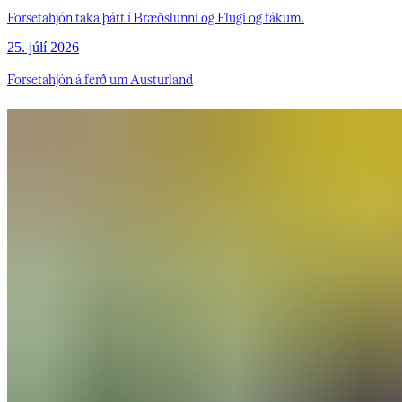
Forsetahjón taka þátt í Bræðslunni og Flugi og fákum.
25. júlí 2026
Forsetahjón á ferð um Austurland