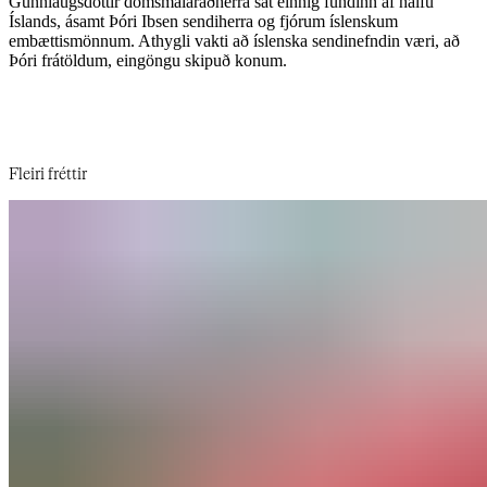
Gunnlaugsdóttir dómsmálaráðherra sat einnig fundinn af hálfu
Íslands, ásamt Þóri Ibsen sendiherra og fjórum íslenskum
embættismönnum. Athygli vakti að íslenska sendinefndin væri, að
Þóri frátöldum, eingöngu skipuð konum.​​​​‌ ‍ ​‍​‍‌‍ ‌ ​‍‌‍‍‌‌‍‌ ‌‍‍‌‌‍ ‍​‍​‍​ ‍‍​‍​‍‌ ​ ‌‍​‌‌‍ ‍‌‍‍‌‌ ‌​‌ ‍‌​‍ ‍‌‍‍‌‌‍ ​‍​‍​‍ ​​‍​‍‌‍‍​‌ ​‍‌‍‌‌‌‍‌‍​‍​‍​ ‍‍​‍​‍‌‍‍​‌ ‌​‌ ‌​‌ ​​‌ ​ ​‍ ​‍ ‌‍‌‍‌‍ ‌ ​‍‌ ​ ‌‍‌‌‌ ‌​‌‍‍‌​‍ ‌‌‍‍‌‌ ​ ‌‍ ​‌‍​‌‌‍ ‍‌‍‌​‌ ​ ​‍ ‍‌ ‌‍‌‍‌‌‌ ​‍‌‍​ ‌‍‌‌‌‍ ​​‍ ‍‌‍​‌‌ ​​‌ ​​​‍ ‌ ​ ‌ ‌​‌ ‌‌‌‍‌​‌‍‍‌‌‍ ​‍ ‌‍‍‌‌‍ ‍‌ ‌​‌‍‌‌‌‍ ‍‌ ‌​​‍ ‌‍‌‌‌‍‌​‌‍‍‌‌ ‌​​‍ ‌‍ ‌‌‍ ‌‍‌​‌‍‌‌​ ‌‌ ​​‌ ​‍‌‍‌‌‌ ​ ‌‍‌‌‌‍ ‍‌ ‌​‌‍​‌‌ ‌​‌‍‍‌‌‍ ‌‍ ‍​ ‍ ‌‍‍‌‌‍‌​​ ‌‌ ​ ‌​‍‌‌​‌​‌‍‍​‌​​‌‌‍‌​‌‍​ ​ ‌‌‌‌‌​‌​​ ‌‌‍​‌‌​ ‌‌‌‌‌​‍‌​ ‌​‌​ ‌​ ​ ‌‌​ ‌‌‌​‌​​‍‌​‌‍‌​‌​​ ‍ ‌ ‌​‌ ‍‌‌ ​​‌‍‌‌​ ‌‌‍ ‍‌‍‌‌‌ ‌ ‌ ​ ​ ‍ ‌ ​​‌‍​‌‌ ‌​‌‍‍​​ ‌‌ ​​‌‍​‌‌‍‌ ‌‍‌‌‌​​‍‌ ‌‌‌‍‍‌‌‍ ​‌‍‌​‌‍‌‌‌ ​‍​‍‌‌​ ‌‌‌​​‍‌‌ ‌‍‍ ‌‍‌‌‌ ‍‌​‍‌‌​ ​ ‌​‌​​‍‌‌​ ​ ‌​‌​​‍‌‌​ ​‍​ ​‍‌ ​‍‌‍‍‌‌‍​ ‌‍‍​‌ ‌​‌‍‌‌‌ ‍​‌ ‌​​‍ ‌‌ ‌‍‌‍‍‍‌ ‍‍​ ‍‌‌ ​‍‌‍​ ‌‍‌​​ ‍‌​ ‍‌​‍‌‌​ ​‍​ ​‍​‍‌‌​ ‌‌‌​‌​​‍ ‍‌‍​ ‌‍ ‌‍ ‍‌ ‌​‌‍‌‌‌‍ ‍‌ ‌​​‍‌‌​ ‌‌‌​​‍‌‌ ‌‍‍ ‌‍‌‌‌ ‍‌​‍‌‌​ ​ ‌​‌​​‍‌‌​ ​ ‌​‌​​‍‌‌​ ​‍​ ​‍‌‍​‌​ ‍​​ ‌ ​ ‌​​ ‌‍​ ‌ ​ ‌‌​ ‌‌​ ‍‌‌‍‌‌‌‍​‍​ ​​​‍‌‌​ ​‍​ ​‍​‍‌‌​ ‌‌‌​‌​​‍ ‍‌‍​ ‌‍‍​‌‍‍‌‌‍ ​‌‍‌​‌ ​‍‌‍‌‌‌‍ ‍​‍‌‌​ ‌‌‌​​‍‌‌ ‌‍‍ ‌‍‌‌‌ ‍‌​‍‌‌​ ​ ‌​‌​​‍‌‌​ ​ ‌​‌​​‍‌‌​ ​‍​ ​‍‌‍‌‍‌‍‌‍​ ​‍‌‍​‍​ ​​​ ‌​‌‍‌‌​ ‌​‌‍‌‌​ ‍‌‌‍‌‍‌‍‌​​‍‌‌​ ​‍​ ​‍​‍‌‌​ ‌‌‌​‌​​‍ ‍‌ ‌​‌‍‌‌‌ ‍​‌ ‌​​ ‌‍​‍‌‍​‌‌ ​ ‌‍‌‌‌‌‌‌‌ ​‍‌‍ ​​ ‌‌‍‍​‌ ‌​‌ ‌​‌ ​​‌ ​ ​‍‌‌​ ​‍‌​‌‍​‍‌‌​ ​‍‌​‌‍‌‍‌‍‌‍ ‌ ​‍‌ ​ ‌‍‌‌‌ ‌​‌‍‍‌​‍ ‌‌‍‍‌‌ ​ ‌‍ ​‌‍​‌‌‍ ‍‌‍‌​‌ ​ ​‍ ‍‌ ‌‍‌‍‌‌‌ ​‍‌‍​ ‌‍‌‌‌‍ ​​‍ ‍‌‍​‌‌ ​​‌ ​​​‍‌‌​ ​‍‌​‌‍‌ ​ ‌ ‌​‌ ‌‌‌‍‌​‌‍‍‌‌‍ ​‍‌‍‌‍‍‌‌‍‌​​ ‌‌ ​ ‌​‍‌‌​‌​‌‍‍​‌​​‌‌‍‌​‌‍​ ​ ‌‌‌‌‌​‌​​ ‌‌‍​‌‌​ ‌‌‌‌‌​‍‌​ ‌​‌​ ‌​ ​ ‌‌​ ‌‌‌​‌​​‍‌​‌‍‌​‌​​‍‌‍‌ ‌​‌ ‍‌‌ ​​‌‍‌‌​ ‌‌‍ ‍‌‍‌‌‌ ‌ ‌ ​ ​‍‌‍‌ ​​‌‍​‌‌ ‌​‌‍‍​​ ‌‌ ​​‌‍​‌‌‍‌ ‌‍‌‌‌​​‍‌ ‌‌‌‍‍‌‌‍ ​‌‍‌​‌‍‌‌‌ ​‍​‍‌‌​ ‌‌‌​​‍‌‌ ‌‍‍ ‌‍‌‌‌ ‍‌​‍‌‌​ ​ ‌​‌​​‍‌‌​ ​ ‌​‌​​‍‌‌​ ​‍​ ​‍‌ ​‍‌‍‍‌‌‍​ ‌‍‍​‌ ‌​‌‍‌‌‌ ‍​‌ ‌​​‍ ‌‌ ‌‍‌‍‍‍‌ ‍‍​ ‍‌‌ ​‍‌‍​ ‌‍‌​​ ‍‌​ ‍‌​‍‌‌​ ​‍​ ​‍​‍‌‌​ ‌‌‌​‌​​‍ ‍‌‍​ ‌‍ ‌‍ ‍‌ ‌​‌‍‌‌‌‍ ‍‌ ‌​​‍‌‌​ ‌‌‌​​‍‌‌ ‌‍‍ ‌‍‌‌‌ ‍‌​‍‌‌​ ​ ‌​‌​​‍‌‌​ ​ ‌​‌​​‍‌‌​ ​‍​ ​‍‌‍​‌​ ‍​​ ‌ ​ ‌​​ ‌‍​ ‌ ​ ‌‌​ ‌‌​ ‍‌‌‍‌‌‌‍​‍​ ​​​‍‌‌​ ​‍​ ​‍​‍‌‌​ ‌‌‌​‌​​‍ ‍‌‍​ ‌‍‍​‌‍‍‌‌‍ ​‌‍‌​‌ ​‍‌‍‌‌‌‍ ‍​‍‌‌​ ‌‌‌​​‍‌‌ ‌‍‍ ‌‍‌‌‌ ‍‌​‍‌‌​ ​ ‌​‌​​‍‌‌​ ​ ‌​‌​​‍‌‌​ ​‍​ ​‍‌‍‌‍‌‍‌‍​ ​‍‌‍​‍​ ​​​ ‌​‌‍‌‌​ ‌​‌‍‌‌​ ‍‌‌‍‌‍‌‍‌​​‍‌‌​ ​‍​ ​‍​‍‌‌​ ‌‌‌​‌​​‍ ‍‌ ‌​‌‍‌‌‌ ‍​‌ ‌​​‍‌‍‌ ​​‌‍‌‌‌ ​‍‌ ​ ‌ ​​‌‍‌‌‌‍​ ‌ ‌​‌‍‍‌‌ ‌‍‌‍‌‌​ ‌‌ ​​‌ ‌‌‌‍​‍‌‍ ​‌‍‍‌‌ ​ ‌‍‍​‌‍‌‌‌‍‌​​‍​‍‌ ‌
Fleiri fréttir