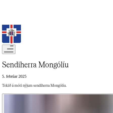
Leita
Sendiherra Mongólíu​​​​‌ ‍ ​‍​‍‌‍ ‌ ​‍‌‍‍‌‌‍‌ ‌‍‍‌‌‍ ‍​‍​‍​ ‍‍​‍​‍‌ ​ ‌‍​‌‌‍ ‍‌‍‍‌‌ ‌​‌ ‍‌​‍ ‍‌‍‍‌‌‍ ​‍​‍​‍ ​​‍​‍‌‍‍​‌ ​‍‌‍‌‌‌‍‌‍​‍​‍​ ‍‍​‍​‍‌‍‍​‌ ‌​‌ ‌​‌ ​​‌ ​ ​‍ ​‍ ‌‍‌‍‌‍ ‌ ​‍‌ ​ ‌‍‌‌‌ ‌​‌‍‍‌​‍ ‌‌‍‍‌‌ ​ ‌‍ ​‌‍​‌‌‍ ‍‌‍‌​‌ ​ ​‍ ‍‌ ‌‍‌‍‌‌‌ ​‍‌‍​ ‌‍‌‌‌‍ ​​‍ ‍‌‍​‌‌ ​​‌ ​​​‍ ‌ ​ ‌ ‌​‌ ‌‌‌‍‌​‌‍‍‌‌‍ ​‍ ‌‍‍‌‌‍ ‍‌ ‌​‌‍‌‌‌‍ ‍‌ ‌​​‍ ‌‍‌‌‌‍‌​‌‍‍‌‌ ‌​​‍ ‌‍ ‌‌‍ ‌‍‌​‌‍‌‌​ ‌‌ ​​‌ ​‍‌‍‌‌‌ ​ ‌‍‌‌‌‍ ‍‌ ‌​‌‍​‌‌ ‌​‌‍‍‌‌‍ ‌‍ ‍​ ‍ ‌‍‍‌‌‍‌​​ ‌‌ ‌​‌​ ​‌ ​‌‌​ ‌‌​ ​ ‌ ‌‍ ‌‍‍‌‌‍ ​‌‌‍‌‌ ‍‌‌ ‍‍‌‍‌​‌ ‍‌‌‌​ ‌ ‌ ​ ‌‌‌‍‍‌‌‌‍‌​ ​‌‌‌‌‌‌‌‍‍​ ‍ ‌ ‌​‌ ‍‌‌ ​​‌‍‌‌​ ‌‌‍ ‍‌‍‌‌‌ ‌ ‌ ​ ​ ‍ ‌ ​​‌‍​‌‌ ‌​‌‍‍​​ ‌‌ ‌​‌‍‍‌‌ ‌​‌‍ ​‌‍‌‌​ ‌‍​‍‌‍​‌‌ ​ ‌‍‌‌‌‌‌‌‌ ​‍‌‍ ​​ ‌‌‍‍​‌ ‌​‌ ‌​‌ ​​‌ ​ ​‍‌‌​ ​‍‌​‌‍​‍‌‌​ ​‍‌​‌‍‌‍‌‍‌‍ ‌ ​‍‌ ​ ‌‍‌‌‌ ‌​‌‍‍‌​‍ ‌‌‍‍‌‌ ​ ‌‍ ​‌‍​‌‌‍ ‍‌‍‌​‌ ​ ​‍ ‍‌ ‌‍‌‍‌‌‌ ​‍‌‍​ ‌‍‌‌‌‍ ​​‍ ‍‌‍​‌‌ ​​‌ ​​​‍‌‌​ ​‍‌​‌‍‌ ​ ‌ ‌​‌ ‌‌‌‍‌​‌‍‍‌‌‍ ​‍‌‍‌‍‍‌‌‍‌​​ ‌‌ ‌​‌​ ​‌ ​‌‌​ ‌‌​ ​ ‌ ‌‍ ‌‍‍‌‌‍ ​‌‌‍‌‌ ‍‌‌ ‍‍‌‍‌​‌ ‍‌‌‌​ ‌ ‌ ​ ‌‌‌‍‍‌‌‌‍‌​ ​‌‌‌‌‌‌‌‍‍​‍‌‍‌ ‌​‌ ‍‌‌ ​​‌‍‌‌​ ‌‌‍ ‍‌‍‌‌‌ ‌ ‌ ​ ​‍‌‍‌ ​​‌‍​‌‌ ‌​‌‍‍​​ ‌‌ ‌​‌‍‍‌‌ ‌​‌‍ ​‌‍‌‌​‍‌‍‌ ​​‌‍‌‌‌ ​‍‌ ​ ‌ ​​‌‍‌‌‌‍​ ‌ ‌​‌‍‍‌‌ ‌‍‌‍‌‌​ ‌‌ ​​‌ ‌‌‌‍​‍‌‍ ​‌‍‍‌‌ ​ ‌‍‍​‌‍‌‌‌‍‌​​‍​‍‌ ‌
5. febrúar 2025
Tekið á móti nýjum sendiherra Mongólíu.​​​​‌ ‍ ​‍​‍‌‍ ‌ ​‍‌‍‍‌‌‍‌ ‌‍‍‌‌‍ ‍​‍​‍​ ‍‍​‍​‍‌ ​ ‌‍​‌‌‍ ‍‌‍‍‌‌ ‌​‌ ‍‌​‍ ‍‌‍‍‌‌‍ ​‍​‍​‍ ​​‍​‍‌‍‍​‌ ​‍‌‍‌‌‌‍‌‍​‍​‍​ ‍‍​‍​‍‌‍‍​‌ ‌​‌ ‌​‌ ​​‌ ​ ​‍ ​‍ ‌‍‌‍‌‍ ‌ ​‍‌ ​ ‌‍‌‌‌ ‌​‌‍‍‌​‍ ‌‌‍‍‌‌ ​ ‌‍ ​‌‍​‌‌‍ ‍‌‍‌​‌ ​ ​‍ ‍‌ ‌‍‌‍‌‌‌ ​‍‌‍​ ‌‍‌‌‌‍ ​​‍ ‍‌‍​‌‌ ​​‌ ​​​‍ ‌ ​ ‌ ‌​‌ ‌‌‌‍‌​‌‍‍‌‌‍ ​‍ ‌‍‍‌‌‍ ‍‌ ‌​‌‍‌‌‌‍ ‍‌ ‌​​‍ ‌‍‌‌‌‍‌​‌‍‍‌‌ ‌​​‍ ‌‍ ‌‌‍ ‌‍‌​‌‍‌‌​ ‌‌ ​​‌ ​‍‌‍‌‌‌ ​ ‌‍‌‌‌‍ ‍‌ ‌​‌‍​‌‌ ‌​‌‍‍‌‌‍ ‌‍ ‍​ ‍ ‌‍‍‌‌‍‌​​ ‌‌ ‌​‌​ ​‌ ​‌‌​ ‌‌​ ​ ‌ ‌‍ ‌‍‍‌‌‍ ​‌‌‍‌‌ ‍‌‌ ‍‍‌‍‌​‌ ‍‌‌‌​ ‌ ‌ ​ ‌‌‌‍‍‌‌‌‍‌​ ​‌‌‌‌‌‌‌‍‍​ ‍ ‌ ‌​‌ ‍‌‌ ​​‌‍‌‌​ ‌‌‍ ‍‌‍‌‌‌ ‌ ‌ ​ ​ ‍ ‌ ​​‌‍​‌‌ ‌​‌‍‍​​ ‌‌‍‌​‌‍‌‌‌ ​ ‌‍​ ‌ ​‍‌‍‍‌‌ ​​‌ ‌​‌‍‍‌‌‍ ‌‍ ‍​ ‌‍​‍‌‍​‌‌ ​ ‌‍‌‌‌‌‌‌‌ ​‍‌‍ ​​ ‌‌‍‍​‌ ‌​‌ ‌​‌ ​​‌ ​ ​‍‌‌​ ​‍‌​‌‍​‍‌‌​ ​‍‌​‌‍‌‍‌‍‌‍ ‌ ​‍‌ ​ ‌‍‌‌‌ ‌​‌‍‍‌​‍ ‌‌‍‍‌‌ ​ ‌‍ ​‌‍​‌‌‍ ‍‌‍‌​‌ ​ ​‍ ‍‌ ‌‍‌‍‌‌‌ ​‍‌‍​ ‌‍‌‌‌‍ ​​‍ ‍‌‍​‌‌ ​​‌ ​​​‍‌‌​ ​‍‌​‌‍‌ ​ ‌ ‌​‌ ‌‌‌‍‌​‌‍‍‌‌‍ ​‍‌‍‌‍‍‌‌‍‌​​ ‌‌ ‌​‌​ ​‌ ​‌‌​ ‌‌​ ​ ‌ ‌‍ ‌‍‍‌‌‍ ​‌‌‍‌‌ ‍‌‌ ‍‍‌‍‌​‌ ‍‌‌‌​ ‌ ‌ ​ ‌‌‌‍‍‌‌‌‍‌​ ​‌‌‌‌‌‌‌‍‍​‍‌‍‌ ‌​‌ ‍‌‌ ​​‌‍‌‌​ ‌‌‍ ‍‌‍‌‌‌ ‌ ‌ ​ ​‍‌‍‌ ​​‌‍​‌‌ ‌​‌‍‍​​ ‌‌‍‌​‌‍‌‌‌ ​ ‌‍​ ‌ ​‍‌‍‍‌‌ ​​‌ ‌​‌‍‍‌‌‍ ‌‍ ‍​‍‌‍‌ ​​‌‍‌‌‌ ​‍‌ ​ ‌ ​​‌‍‌‌‌‍​ ‌ ‌​‌‍‍‌‌ ‌‍‌‍‌‌​ ‌‌ ​​‌ ‌‌‌‍​‍‌‍ ​‌‍‍‌‌ ​ ‌‍‍​‌‍‌‌‌‍‌​​‍​‍‌ ‌