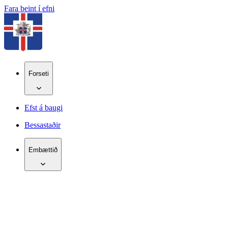
Fara beint í efni
Forseti
Efst á baugi
Bessastaðir
Embættið
IS
EN