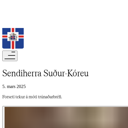
Leita
Sendiherra Suður-Kóreu​​​​‌ ‍ ​‍​‍‌‍ ‌ ​‍‌‍‍‌‌‍‌ ‌‍‍‌‌‍ ‍​‍​‍​ ‍‍​‍​‍‌ ​ ‌‍​‌‌‍ ‍‌‍‍‌‌ ‌​‌ ‍‌​‍ ‍‌‍‍‌‌‍ ​‍​‍​‍ ​​‍​‍‌‍‍​‌ ​‍‌‍‌‌‌‍‌‍​‍​‍​ ‍‍​‍​‍‌‍‍​‌ ‌​‌ ‌​‌ ​​‌ ​ ​‍ ​‍ ‌‍‌‍‌‍ ‌ ​‍‌ ​ ‌‍‌‌‌ ‌​‌‍‍‌​‍ ‌‌‍‍‌‌ ​ ‌‍ ​‌‍​‌‌‍ ‍‌‍‌​‌ ​ ​‍ ‍‌ ‌‍‌‍‌‌‌ ​‍‌‍​ ‌‍‌‌‌‍ ​​‍ ‍‌‍​‌‌ ​​‌ ​​​‍ ‌ ​ ‌ ‌​‌ ‌‌‌‍‌​‌‍‍‌‌‍ ​‍ ‌‍‍‌‌‍ ‍‌ ‌​‌‍‌‌‌‍ ‍‌ ‌​​‍ ‌‍‌‌‌‍‌​‌‍‍‌‌ ‌​​‍ ‌‍ ‌‌‍ ‌‍‌​‌‍‌‌​ ‌‌ ​​‌ ​‍‌‍‌‌‌ ​ ‌‍‌‌‌‍ ‍‌ ‌​‌‍​‌‌ ‌​‌‍‍‌‌‍ ‌‍ ‍​ ‍ ‌‍‍‌‌‍‌​​ ‌‌ ​ ‌​‍‌‌​‌​‌‍‍​‌​​‌‌‍‌​‌‍​ ​ ‌‌‌‌‌​‌​​ ‌‌‍​‌‌​ ‌‌‌‌‌​‍‌​ ‌​‌​ ‌​ ​ ‌‌​ ‌‌‌‌‌​‌‌‌‍ ‌‌‌‍​ ‍ ‌ ‌​‌ ‍‌‌ ​​‌‍‌‌​ ‌‌‍ ‍‌‍‌‌‌ ‌ ‌ ​ ​ ‍ ‌ ​​‌‍​‌‌ ‌​‌‍‍​​ ‌‌ ‌​‌‍‍‌‌ ‌​‌‍ ​‌‍‌‌​ ‌‍​‍‌‍​‌‌ ​ ‌‍‌‌‌‌‌‌‌ ​‍‌‍ ​​ ‌‌‍‍​‌ ‌​‌ ‌​‌ ​​‌ ​ ​‍‌‌​ ​‍‌​‌‍​‍‌‌​ ​‍‌​‌‍‌‍‌‍‌‍ ‌ ​‍‌ ​ ‌‍‌‌‌ ‌​‌‍‍‌​‍ ‌‌‍‍‌‌ ​ ‌‍ ​‌‍​‌‌‍ ‍‌‍‌​‌ ​ ​‍ ‍‌ ‌‍‌‍‌‌‌ ​‍‌‍​ ‌‍‌‌‌‍ ​​‍ ‍‌‍​‌‌ ​​‌ ​​​‍‌‌​ ​‍‌​‌‍‌ ​ ‌ ‌​‌ ‌‌‌‍‌​‌‍‍‌‌‍ ​‍‌‍‌‍‍‌‌‍‌​​ ‌‌ ​ ‌​‍‌‌​‌​‌‍‍​‌​​‌‌‍‌​‌‍​ ​ ‌‌‌‌‌​‌​​ ‌‌‍​‌‌​ ‌‌‌‌‌​‍‌​ ‌​‌​ ‌​ ​ ‌‌​ ‌‌‌‌‌​‌‌‌‍ ‌‌‌‍​‍‌‍‌ ‌​‌ ‍‌‌ ​​‌‍‌‌​ ‌‌‍ ‍‌‍‌‌‌ ‌ ‌ ​ ​‍‌‍‌ ​​‌‍​‌‌ ‌​‌‍‍​​ ‌‌ ‌​‌‍‍‌‌ ‌​‌‍ ​‌‍‌‌​‍‌‍‌ ​​‌‍‌‌‌ ​‍‌ ​ ‌ ​​‌‍‌‌‌‍​ ‌ ‌​‌‍‍‌‌ ‌‍‌‍‌‌​ ‌‌ ​​‌ ‌‌‌‍​‍‌‍ ​‌‍‍‌‌ ​ ‌‍‍​‌‍‌‌‌‍‌​​‍​‍‌ ‌
5. mars 2025
Forseti tekur á móti trúnaðarbréfi.​​​​‌ ‍ ​‍​‍‌‍ ‌ ​‍‌‍‍‌‌‍‌ ‌‍‍‌‌‍ ‍​‍​‍​ ‍‍​‍​‍‌ ​ ‌‍​‌‌‍ ‍‌‍‍‌‌ ‌​‌ ‍‌​‍ ‍‌‍‍‌‌‍ ​‍​‍​‍ ​​‍​‍‌‍‍​‌ ​‍‌‍‌‌‌‍‌‍​‍​‍​ ‍‍​‍​‍‌‍‍​‌ ‌​‌ ‌​‌ ​​‌ ​ ​‍ ​‍ ‌‍‌‍‌‍ ‌ ​‍‌ ​ ‌‍‌‌‌ ‌​‌‍‍‌​‍ ‌‌‍‍‌‌ ​ ‌‍ ​‌‍​‌‌‍ ‍‌‍‌​‌ ​ ​‍ ‍‌ ‌‍‌‍‌‌‌ ​‍‌‍​ ‌‍‌‌‌‍ ​​‍ ‍‌‍​‌‌ ​​‌ ​​​‍ ‌ ​ ‌ ‌​‌ ‌‌‌‍‌​‌‍‍‌‌‍ ​‍ ‌‍‍‌‌‍ ‍‌ ‌​‌‍‌‌‌‍ ‍‌ ‌​​‍ ‌‍‌‌‌‍‌​‌‍‍‌‌ ‌​​‍ ‌‍ ‌‌‍ ‌‍‌​‌‍‌‌​ ‌‌ ​​‌ ​‍‌‍‌‌‌ ​ ‌‍‌‌‌‍ ‍‌ ‌​‌‍​‌‌ ‌​‌‍‍‌‌‍ ‌‍ ‍​ ‍ ‌‍‍‌‌‍‌​​ ‌‌ ​ ‌​‍‌‌​‌​‌‍‍​‌​​‌‌‍‌​‌‍​ ​ ‌‌‌‌‌​‌​​ ‌‌‍​‌‌​ ‌‌‌‌‌​‍‌​ ‌​‌​ ‌​ ​ ‌‌​ ‌‌‌‌‌​‌‌‌‍ ‌‌‌‍​ ‍ ‌ ‌​‌ ‍‌‌ ​​‌‍‌‌​ ‌‌‍ ‍‌‍‌‌‌ ‌ ‌ ​ ​ ‍ ‌ ​​‌‍​‌‌ ‌​‌‍‍​​ ‌‌‍‌​‌‍‌‌‌ ​ ‌‍​ ‌ ​‍‌‍‍‌‌ ​​‌ ‌​‌‍‍‌‌‍ ‌‍ ‍​ ‌‍​‍‌‍​‌‌ ​ ‌‍‌‌‌‌‌‌‌ ​‍‌‍ ​​ ‌‌‍‍​‌ ‌​‌ ‌​‌ ​​‌ ​ ​‍‌‌​ ​‍‌​‌‍​‍‌‌​ ​‍‌​‌‍‌‍‌‍‌‍ ‌ ​‍‌ ​ ‌‍‌‌‌ ‌​‌‍‍‌​‍ ‌‌‍‍‌‌ ​ ‌‍ ​‌‍​‌‌‍ ‍‌‍‌​‌ ​ ​‍ ‍‌ ‌‍‌‍‌‌‌ ​‍‌‍​ ‌‍‌‌‌‍ ​​‍ ‍‌‍​‌‌ ​​‌ ​​​‍‌‌​ ​‍‌​‌‍‌ ​ ‌ ‌​‌ ‌‌‌‍‌​‌‍‍‌‌‍ ​‍‌‍‌‍‍‌‌‍‌​​ ‌‌ ​ ‌​‍‌‌​‌​‌‍‍​‌​​‌‌‍‌​‌‍​ ​ ‌‌‌‌‌​‌​​ ‌‌‍​‌‌​ ‌‌‌‌‌​‍‌​ ‌​‌​ ‌​ ​ ‌‌​ ‌‌‌‌‌​‌‌‌‍ ‌‌‌‍​‍‌‍‌ ‌​‌ ‍‌‌ ​​‌‍‌‌​ ‌‌‍ ‍‌‍‌‌‌ ‌ ‌ ​ ​‍‌‍‌ ​​‌‍​‌‌ ‌​‌‍‍​​ ‌‌‍‌​‌‍‌‌‌ ​ ‌‍​ ‌ ​‍‌‍‍‌‌ ​​‌ ‌​‌‍‍‌‌‍ ‌‍ ‍​‍‌‍‌ ​​‌‍‌‌‌ ​‍‌ ​ ‌ ​​‌‍‌‌‌‍​ ‌ ‌​‌‍‍‌‌ ‌‍‌‍‌‌​ ‌‌ ​​‌ ‌‌‌‍​‍‌‍ ​‌‍‍‌‌ ​ ‌‍‍​‌‍‌‌‌‍‌​​‍​‍‌ ‌