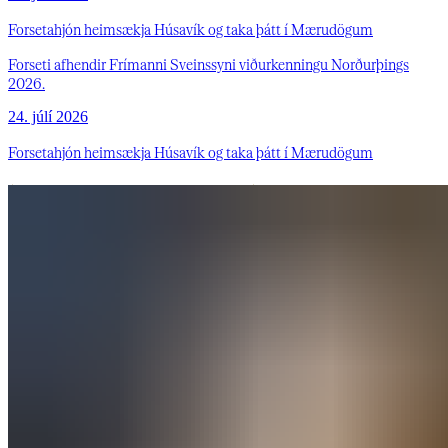
Forsetahjón heimsækja Húsavík og taka þátt í Mærudögum
Forseti afhendir Frímanni Sveinssyni viðurkenningu Norðurþings
2026.
24. júlí 2026
Forsetahjón heimsækja Húsavík og taka þátt í Mærudögum