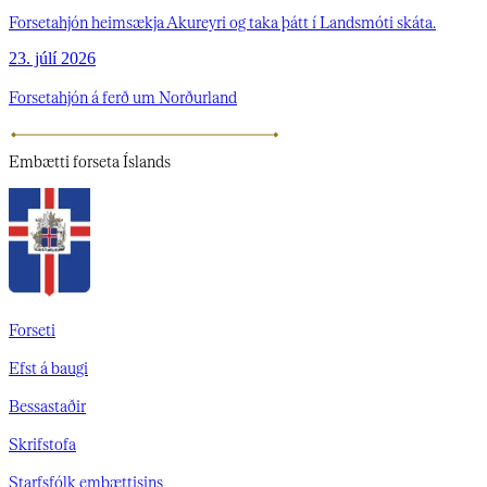
Forsetahjón heimsækja Akureyri og taka þátt í Landsmóti skáta.
23. júlí 2026
Forsetahjón á ferð um Norðurland
Embætti
forseta Íslands
Forseti
Efst á baugi
Bessastaðir
Skrifstofa
Starfsfólk embættisins