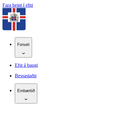
Fara beint í efni
Forseti
Efst á baugi
Bessastaðir
Embættið
IS
EN