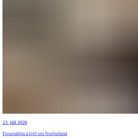
23. júlí 2026
Forsetahjón á ferð um Norðurland