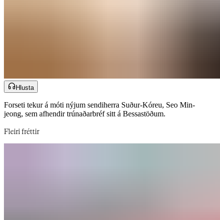
Hlusta
Forseti tekur á móti nýjum sendiherra Suður-Kóreu, Seo Min-
jeong, sem afhendir trúnaðarbréf sitt á Bessastöðum.​​​​‌ ‍ ​‍​‍‌‍ ‌ ​‍‌‍‍‌‌‍‌ ‌‍‍‌‌‍ ‍​‍​‍​ ‍‍​‍​‍‌ ​ ‌‍​‌‌‍ ‍‌‍‍‌‌ ‌​‌ ‍‌​‍ ‍‌‍‍‌‌‍ ​‍​‍​‍ ​​‍​‍‌‍‍​‌ ​‍‌‍‌‌‌‍‌‍​‍​‍​ ‍‍​‍​‍‌‍‍​‌ ‌​‌ ‌​‌ ​​‌ ​ ​‍ ​‍ ‌‍‌‍‌‍ ‌ ​‍‌ ​ ‌‍‌‌‌ ‌​‌‍‍‌​‍ ‌‌‍‍‌‌ ​ ‌‍ ​‌‍​‌‌‍ ‍‌‍‌​‌ ​ ​‍ ‍‌ ‌‍‌‍‌‌‌ ​‍‌‍​ ‌‍‌‌‌‍ ​​‍ ‍‌‍​‌‌ ​​‌ ​​​‍ ‌ ​ ‌ ‌​‌ ‌‌‌‍‌​‌‍‍‌‌‍ ​‍ ‌‍‍‌‌‍ ‍‌ ‌​‌‍‌‌‌‍ ‍‌ ‌​​‍ ‌‍‌‌‌‍‌​‌‍‍‌‌ ‌​​‍ ‌‍ ‌‌‍ ‌‍‌​‌‍‌‌​ ‌‌ ​​‌ ​‍‌‍‌‌‌ ​ ‌‍‌‌‌‍ ‍‌ ‌​‌‍​‌‌ ‌​‌‍‍‌‌‍ ‌‍ ‍​ ‍ ‌‍‍‌‌‍‌​​ ‌‌ ​ ‌​‍‌‌​‌​‌‍‍​‌​​‌‌‍‌​‌‍​ ​ ‌‌‌‌‌​‌​​ ‌‌‍​‌‌​ ‌‌‌‌‌​‍‌​ ‌​‌​ ‌​ ​ ‌‌​ ‌‌‌‌‌​‌‌‌‍ ‌‌‌‍​ ‍ ‌ ‌​‌ ‍‌‌ ​​‌‍‌‌​ ‌‌‍ ‍‌‍‌‌‌ ‌ ‌ ​ ​ ‍ ‌ ​​‌‍​‌‌ ‌​‌‍‍​​ ‌‌ ​​‌‍​‌‌‍‌ ‌‍‌‌‌​​‍‌ ‌‌‌‍‍‌‌‍ ​‌‍‌​‌‍‌‌‌ ​‍​‍‌‌​ ‌‌‌​​‍‌‌ ‌‍‍ ‌‍‌‌‌ ‍‌​‍‌‌​ ​ ‌​‌​​‍‌‌​ ​ ‌​‌​​‍‌‌​ ​‍​ ​‍‌ ​‍‌‍‍‌‌‍​ ‌‍‍​‌ ‌​‌‍‌‌‌ ‍​‌ ‌​​‍ ‌​ ​ ​ ‌​​ ‌‍​ ​‌‌‍​‍‌‍‍‌‌‍​‍‌ ‌‌‌ ​‍​‍‌‌​ ​‍​ ​‍​‍‌‌​ ‌‌‌​‌​​‍ ‍‌‍​ ‌‍ ‌‍ ‍‌ ‌​‌‍‌‌‌‍ ‍‌ ‌​​‍‌‌​ ‌‌‌​​‍‌‌ ‌‍‍ ‌‍‌‌‌ ‍‌​‍‌‌​ ​ ‌​‌​​‍‌‌​ ​ ‌​‌​​‍‌‌​ ​‍​ ​‍‌‍​‌‌‍‌‍​ ‌ ‌‍‌​​ ‍​​ ‌​​ ‌‌​ ​ ‌‍‌‍​ ​​​ ‍‌​ ‍‌​‍‌‌​ ​‍​ ​‍​‍‌‌​ ‌‌‌​‌​​‍ ‍‌‍​ ‌‍‍​‌‍‍‌‌‍ ​‌‍‌​‌ ​‍‌‍‌‌‌‍ ‍​‍‌‌​ ‌‌‌​​‍‌‌ ‌‍‍ ‌‍‌‌‌ ‍‌​‍‌‌​ ​ ‌​‌​​‍‌‌​ ​ ‌​‌​​‍‌‌​ ​‍​ ​‍​ ‌‍​ ​​‌‍‌‌‌‍​ ​ ‍​‌‍‌‌‌‍​‌​ ‌ ‌‍‌‍​ ​ ​ ‍‌​ ‌‌​‍‌‌​ ​‍​ ​‍​‍‌‌​ ‌‌‌​‌​​‍ ‍‌ ‌​‌‍‌‌‌ ‍​‌ ‌​​ ‌‍​‍‌‍​‌‌ ​ ‌‍‌‌‌‌‌‌‌ ​‍‌‍ ​​ ‌‌‍‍​‌ ‌​‌ ‌​‌ ​​‌ ​ ​‍‌‌​ ​‍‌​‌‍​‍‌‌​ ​‍‌​‌‍‌‍‌‍‌‍ ‌ ​‍‌ ​ ‌‍‌‌‌ ‌​‌‍‍‌​‍ ‌‌‍‍‌‌ ​ ‌‍ ​‌‍​‌‌‍ ‍‌‍‌​‌ ​ ​‍ ‍‌ ‌‍‌‍‌‌‌ ​‍‌‍​ ‌‍‌‌‌‍ ​​‍ ‍‌‍​‌‌ ​​‌ ​​​‍‌‌​ ​‍‌​‌‍‌ ​ ‌ ‌​‌ ‌‌‌‍‌​‌‍‍‌‌‍ ​‍‌‍‌‍‍‌‌‍‌​​ ‌‌ ​ ‌​‍‌‌​‌​‌‍‍​‌​​‌‌‍‌​‌‍​ ​ ‌‌‌‌‌​‌​​ ‌‌‍​‌‌​ ‌‌‌‌‌​‍‌​ ‌​‌​ ‌​ ​ ‌‌​ ‌‌‌‌‌​‌‌‌‍ ‌‌‌‍​‍‌‍‌ ‌​‌ ‍‌‌ ​​‌‍‌‌​ ‌‌‍ ‍‌‍‌‌‌ ‌ ‌ ​ ​‍‌‍‌ ​​‌‍​‌‌ ‌​‌‍‍​​ ‌‌ ​​‌‍​‌‌‍‌ ‌‍‌‌‌​​‍‌ ‌‌‌‍‍‌‌‍ ​‌‍‌​‌‍‌‌‌ ​‍​‍‌‌​ ‌‌‌​​‍‌‌ ‌‍‍ ‌‍‌‌‌ ‍‌​‍‌‌​ ​ ‌​‌​​‍‌‌​ ​ ‌​‌​​‍‌‌​ ​‍​ ​‍‌ ​‍‌‍‍‌‌‍​ ‌‍‍​‌ ‌​‌‍‌‌‌ ‍​‌ ‌​​‍ ‌​ ​ ​ ‌​​ ‌‍​ ​‌‌‍​‍‌‍‍‌‌‍​‍‌ ‌‌‌ ​‍​‍‌‌​ ​‍​ ​‍​‍‌‌​ ‌‌‌​‌​​‍ ‍‌‍​ ‌‍ ‌‍ ‍‌ ‌​‌‍‌‌‌‍ ‍‌ ‌​​‍‌‌​ ‌‌‌​​‍‌‌ ‌‍‍ ‌‍‌‌‌ ‍‌​‍‌‌​ ​ ‌​‌​​‍‌‌​ ​ ‌​‌​​‍‌‌​ ​‍​ ​‍‌‍​‌‌‍‌‍​ ‌ ‌‍‌​​ ‍​​ ‌​​ ‌‌​ ​ ‌‍‌‍​ ​​​ ‍‌​ ‍‌​‍‌‌​ ​‍​ ​‍​‍‌‌​ ‌‌‌​‌​​‍ ‍‌‍​ ‌‍‍​‌‍‍‌‌‍ ​‌‍‌​‌ ​‍‌‍‌‌‌‍ ‍​‍‌‌​ ‌‌‌​​‍‌‌ ‌‍‍ ‌‍‌‌‌ ‍‌​‍‌‌​ ​ ‌​‌​​‍‌‌​ ​ ‌​‌​​‍‌‌​ ​‍​ ​‍​ ‌‍​ ​​‌‍‌‌‌‍​ ​ ‍​‌‍‌‌‌‍​‌​ ‌ ‌‍‌‍​ ​ ​ ‍‌​ ‌‌​‍‌‌​ ​‍​ ​‍​‍‌‌​ ‌‌‌​‌​​‍ ‍‌ ‌​‌‍‌‌‌ ‍​‌ ‌​​‍‌‍‌ ​​‌‍‌‌‌ ​‍‌ ​ ‌ ​​‌‍‌‌‌‍​ ‌ ‌​‌‍‍‌‌ ‌‍‌‍‌‌​ ‌‌ ​​‌ ‌‌‌‍​‍‌‍ ​‌‍‍‌‌ ​ ‌‍‍​‌‍‌‌‌‍‌​​‍​‍‌ ‌
Fleiri fréttir