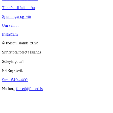
Tilnefnt til fálkaorðu
Spurningar og svör
Um vefinn
Instagram
© Forseti Íslands, 2026
Skrifstofa forseta Íslands
Sóleyjargötu 1
101 Reykjavík
Sími: 540 4400.
Netfang:
forseti@forseti.is