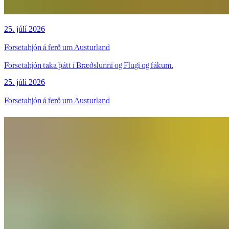
25. júlí 2026
Forsetahjón á ferð um Austurland
Forsetahjón taka þátt í Bræðslunni og Flugi og fákum.
25. júlí 2026
Forsetahjón á ferð um Austurland