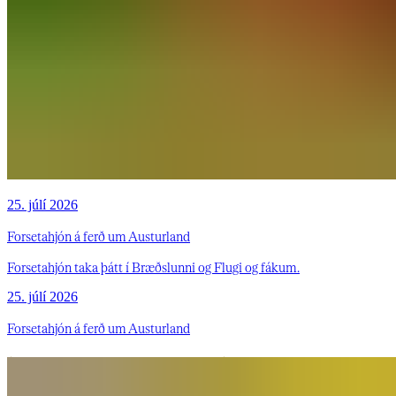
25. júlí 2026
Forsetahjón á ferð um Austurland
Forsetahjón taka þátt í Bræðslunni og Flugi og fákum.
25. júlí 2026
Forsetahjón á ferð um Austurland