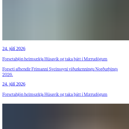
24. júlí 2026
Forsetahjón heimsækja Húsavík og taka þátt í Mærudögum
Forseti afhendir Frímanni Sveinssyni viðurkenningu Norðurþings
2026.
24. júlí 2026
Forsetahjón heimsækja Húsavík og taka þátt í Mærudögum