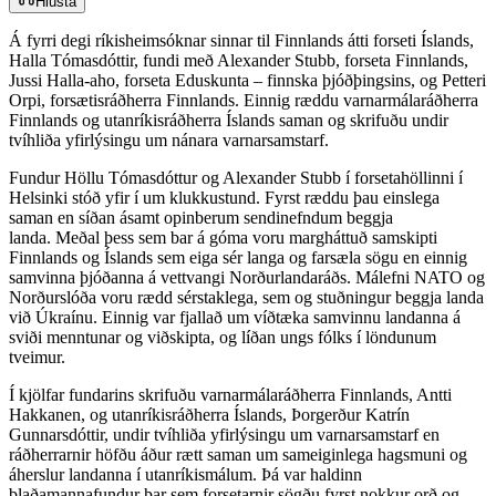
Hlusta
Á fyrri degi ríkisheimsóknar sinnar til Finnlands átti forseti Íslands,
Halla Tómasdóttir, fundi með Alexander Stubb, forseta Finnlands,
Jussi Halla-aho, forseta Eduskunta – finnska þjóðþingsins, og Petteri
Orpi, forsætisráðherra Finnlands. Einnig ræddu varnarmálaráðherra
Finnlands og utanríkisráðherra Íslands saman og skrifuðu undir
tvíhliða yfirlýsingu um nánara varnarsamstarf.​​​​‌ ‍ ​‍​‍‌‍ ‌ ​‍‌‍‍‌‌‍‌ ‌‍‍‌‌‍ ‍​‍​‍​ ‍‍​‍​‍‌ ​ ‌‍​‌‌‍ ‍‌‍‍‌‌ ‌​‌ ‍‌​‍ ‍‌‍‍‌‌‍ ​‍​‍​‍ ​​‍​‍‌‍‍​‌ ​‍‌‍‌‌‌‍‌‍​‍​‍​ ‍‍​‍​‍‌‍‍​‌ ‌​‌ ‌​‌ ​​‌ ​ ​‍ ​‍ ‌‍‌‍‌‍ ‌ ​‍‌ ​ ‌‍‌‌‌ ‌​‌‍‍‌​‍ ‌‌‍‍‌‌ ​ ‌‍ ​‌‍​‌‌‍ ‍‌‍‌​‌ ​ ​‍ ‍‌ ‌‍‌‍‌‌‌ ​‍‌‍​ ‌‍‌‌‌‍ ​​‍ ‍‌‍​‌‌ ​​‌ ​​​‍ ‌ ​ ‌ ‌​‌ ‌‌‌‍‌​‌‍‍‌‌‍ ​‍ ‌‍‍‌‌‍ ‍‌ ‌​‌‍‌‌‌‍ ‍‌ ‌​​‍ ‌‍‌‌‌‍‌​‌‍‍‌‌ ‌​​‍ ‌‍ ‌‌‍ ‌‍‌​‌‍‌‌​ ‌‌ ​​‌ ​‍‌‍‌‌‌ ​ ‌‍‌‌‌‍ ‍‌ ‌​‌‍​‌‌ ‌​‌‍‍‌‌‍ ‌‍ ‍​ ‍ ‌‍‍‌‌‍‌​​ ‌‌ ​ ‌​‍‌‌​‌​‌‍‍​‌​​‌‌‍‌​‌‍​ ​ ‌‌‌‌‌​‌​​ ‌‌‍​‌‌​ ‌‌‌‌‌​‍‌​ ‌​‌​ ‌​ ​ ‌‌​ ‌‌‌​‌​​ ‌​ ‌​ ‌ ​ ‍ ‌ ‌​‌ ‍‌‌ ​​‌‍‌‌​ ‌‌‍ ‍‌‍‌‌‌ ‌ ‌ ​ ​ ‍ ‌ ​​‌‍​‌‌ ‌​‌‍‍​​ ‌‌ ​​‌‍​‌‌‍‌ ‌‍‌‌‌​​‍‌ ‌‌‌‍‍‌‌‍ ​‌‍‌​‌‍‌‌‌ ​‍​‍‌‌​ ‌‌‌​​‍‌‌ ‌‍‍ ‌‍‌‌‌ ‍‌​‍‌‌​ ​ ‌​‌​​‍‌‌​ ​ ‌​‌​​‍‌‌​ ​‍​ ​‍‌ ​‍‌‍‍‌‌‍​ ‌‍‍​‌ ‌​‌‍‌‌‌ ‍​‌ ‌​​‍ ‌‌ ‌‍​ ‌​‌ ​‍‌ ‍‌​ ‌​‌‍​‍‌‍‌​​ ​​‌‍ ​‍‌‌​ ​‍​ ​‍​‍‌‌​ ‌‌‌​‌​​‍ ‍‌‍​ ‌‍ ‌‍ ‍‌ ‌​‌‍‌‌‌‍ ‍‌ ‌​​‍‌‌​ ‌‌‌​​‍‌‌ ‌‍‍ ‌‍‌‌‌ ‍‌​‍‌‌​ ​ ‌​‌​​‍‌‌​ ​ ‌​‌​​‍‌‌​ ​‍​ ​‍​ ​ ‌‍‌‍​ ​‌‌‍​‍‌‍‌‍‌‍‌‌‌‍‌‌​ ‌​​ ‍‌​ ‍‌‌‍​‍​ ‌‌​‍‌‌​ ​‍​ ​‍​‍‌‌​ ‌‌‌​‌​​‍ ‍‌‍​ ‌‍‍​‌‍‍‌‌‍ ​‌‍‌​‌ ​‍‌‍‌‌‌‍ ‍​‍‌‌​ ‌‌‌​​‍‌‌ ‌‍‍ ‌‍‌‌‌ ‍‌​‍‌‌​ ​ ‌​‌​​‍‌‌​ ​ ‌​‌​​‍‌‌​ ​‍​ ​‍‌‍​‌​ ‌ ​ ‍​​ ‍​​ ‍​‌‍​ ​ ‌​​ ‌‌‌‍​‌‌‍‌‌‌‍​‍​ ‌‍​‍‌‌​ ​‍​ ​‍​‍‌‌​ ‌‌‌​‌​​‍ ‍‌ ‌​‌‍‌‌‌ ‍​‌ ‌​​ ‌‍​‍‌‍​‌‌ ​ ‌‍‌‌‌‌‌‌‌ ​‍‌‍ ​​ ‌‌‍‍​‌ ‌​‌ ‌​‌ ​​‌ ​ ​‍‌‌​ ​‍‌​‌‍​‍‌‌​ ​‍‌​‌‍‌‍‌‍‌‍ ‌ ​‍‌ ​ ‌‍‌‌‌ ‌​‌‍‍‌​‍ ‌‌‍‍‌‌ ​ ‌‍ ​‌‍​‌‌‍ ‍‌‍‌​‌ ​ ​‍ ‍‌ ‌‍‌‍‌‌‌ ​‍‌‍​ ‌‍‌‌‌‍ ​​‍ ‍‌‍​‌‌ ​​‌ ​​​‍‌‌​ ​‍‌​‌‍‌ ​ ‌ ‌​‌ ‌‌‌‍‌​‌‍‍‌‌‍ ​‍‌‍‌‍‍‌‌‍‌​​ ‌‌ ​ ‌​‍‌‌​‌​‌‍‍​‌​​‌‌‍‌​‌‍​ ​ ‌‌‌‌‌​‌​​ ‌‌‍​‌‌​ ‌‌‌‌‌​‍‌​ ‌​‌​ ‌​ ​ ‌‌​ ‌‌‌​‌​​ ‌​ ‌​ ‌ ​‍‌‍‌ ‌​‌ ‍‌‌ ​​‌‍‌‌​ ‌‌‍ ‍‌‍‌‌‌ ‌ ‌ ​ ​‍‌‍‌ ​​‌‍​‌‌ ‌​‌‍‍​​ ‌‌ ​​‌‍​‌‌‍‌ ‌‍‌‌‌​​‍‌ ‌‌‌‍‍‌‌‍ ​‌‍‌​‌‍‌‌‌ ​‍​‍‌‌​ ‌‌‌​​‍‌‌ ‌‍‍ ‌‍‌‌‌ ‍‌​‍‌‌​ ​ ‌​‌​​‍‌‌​ ​ ‌​‌​​‍‌‌​ ​‍​ ​‍‌ ​‍‌‍‍‌‌‍​ ‌‍‍​‌ ‌​‌‍‌‌‌ ‍​‌ ‌​​‍ ‌‌ ‌‍​ ‌​‌ ​‍‌ ‍‌​ ‌​‌‍​‍‌‍‌​​ ​​‌‍ ​‍‌‌​ ​‍​ ​‍​‍‌‌​ ‌‌‌​‌​​‍ ‍‌‍​ ‌‍ ‌‍ ‍‌ ‌​‌‍‌‌‌‍ ‍‌ ‌​​‍‌‌​ ‌‌‌​​‍‌‌ ‌‍‍ ‌‍‌‌‌ ‍‌​‍‌‌​ ​ ‌​‌​​‍‌‌​ ​ ‌​‌​​‍‌‌​ ​‍​ ​‍​ ​ ‌‍‌‍​ ​‌‌‍​‍‌‍‌‍‌‍‌‌‌‍‌‌​ ‌​​ ‍‌​ ‍‌‌‍​‍​ ‌‌​‍‌‌​ ​‍​ ​‍​‍‌‌​ ‌‌‌​‌​​‍ ‍‌‍​ ‌‍‍​‌‍‍‌‌‍ ​‌‍‌​‌ ​‍‌‍‌‌‌‍ ‍​‍‌‌​ ‌‌‌​​‍‌‌ ‌‍‍ ‌‍‌‌‌ ‍‌​‍‌‌​ ​ ‌​‌​​‍‌‌​ ​ ‌​‌​​‍‌‌​ ​‍​ ​‍‌‍​‌​ ‌ ​ ‍​​ ‍​​ ‍​‌‍​ ​ ‌​​ ‌‌‌‍​‌‌‍‌‌‌‍​‍​ ‌‍​‍‌‌​ ​‍​ ​‍​‍‌‌​ ‌‌‌​‌​​‍ ‍‌ ‌​‌‍‌‌‌ ‍​‌ ‌​​‍‌‍‌ ​​‌‍‌‌‌ ​‍‌ ​ ‌ ​​‌‍‌‌‌‍​ ‌ ‌​‌‍‍‌‌ ‌‍‌‍‌‌​ ‌‌ ​​‌ ‌‌‌‍​‍‌‍ ​‌‍‍‌‌ ​ ‌‍‍​‌‍‌‌‌‍‌​​‍​‍‌ ‌
Fundur Höllu Tómasdóttur og Alexander Stubb í forsetahöllinni í
Helsinki stóð yfir í um klukkustund. Fyrst ræddu þau einslega
saman en síðan ásamt opinberum sendinefndum beggja
landa. Meðal þess sem bar á góma voru margháttuð samskipti
Finnlands og Íslands sem eiga sér langa og farsæla sögu en einnig
samvinna þjóðanna á vettvangi Norðurlandaráðs. Málefni NATO og
Norðurslóða voru rædd sérstaklega, sem og stuðningur beggja landa
við Úkraínu. Einnig var fjallað um víðtæka samvinnu landanna á
sviði menntunar og viðskipta, og líðan ungs fólks í löndunum
tveimur.​​​​‌ ‍ ​‍​‍‌‍ ‌ ​‍‌‍‍‌‌‍‌ ‌‍‍‌‌‍ ‍​‍​‍​ ‍‍​‍​‍‌ ​ ‌‍​‌‌‍ ‍‌‍‍‌‌ ‌​‌ ‍‌​‍ ‍‌‍‍‌‌‍ ​‍​‍​‍ ​​‍​‍‌‍‍​‌ ​‍‌‍‌‌‌‍‌‍​‍​‍​ ‍‍​‍​‍‌‍‍​‌ ‌​‌ ‌​‌ ​​‌ ​ ​‍ ​‍ ‌‍‌‍‌‍ ‌ ​‍‌ ​ ‌‍‌‌‌ ‌​‌‍‍‌​‍ ‌‌‍‍‌‌ ​ ‌‍ ​‌‍​‌‌‍ ‍‌‍‌​‌ ​ ​‍ ‍‌ ‌‍‌‍‌‌‌ ​‍‌‍​ ‌‍‌‌‌‍ ​​‍ ‍‌‍​‌‌ ​​‌ ​​​‍ ‌ ​ ‌ ‌​‌ ‌‌‌‍‌​‌‍‍‌‌‍ ​‍ ‌‍‍‌‌‍ ‍‌ ‌​‌‍‌‌‌‍ ‍‌ ‌​​‍ ‌‍‌‌‌‍‌​‌‍‍‌‌ ‌​​‍ ‌‍ ‌‌‍ ‌‍‌​‌‍‌‌​ ‌‌ ​​‌ ​‍‌‍‌‌‌ ​ ‌‍‌‌‌‍ ‍‌ ‌​‌‍​‌‌ ‌​‌‍‍‌‌‍ ‌‍ ‍​ ‍ ‌‍‍‌‌‍‌​​ ‌‌ ​ ‌​‍‌‌​‌​‌‍‍​‌​​‌‌‍‌​‌‍​ ​ ‌‌‌‌‌​‌​​ ‌‌‍​‌‌​ ‌‌‌‌‌​‍‌​ ‌​‌​ ‌​ ​ ‌‌​ ‌‌‌​‌​​ ‌​ ‌​ ‌ ​ ‍ ‌ ‌​‌ ‍‌‌ ​​‌‍‌‌​ ‌‌‍ ‍‌‍‌‌‌ ‌ ‌ ​ ​ ‍ ‌ ​​‌‍​‌‌ ‌​‌‍‍​​ ‌‌ ​​‌‍​‌‌‍‌ ‌‍‌‌‌​​‍‌ ‌‌‌‍‍‌‌‍ ​‌‍‌​‌‍‌‌‌ ​‍​‍‌‌​ ‌‌‌​​‍‌‌ ‌‍‍ ‌‍‌‌‌ ‍‌​‍‌‌​ ​ ‌​‌​​‍‌‌​ ​ ‌​‌​​‍‌‌​ ​‍​ ​‍‌ ​‍‌‍‍‌‌‍​ ‌‍‍​‌ ‌​‌‍‌‌‌ ‍​‌ ‌​​‍ ‌‌ ‌‍​ ‌​‌ ​‍‌ ‍‌​ ‌​‌‍​‍‌‍‌​​ ​​‌‍ ​‍‌‌​ ​‍​ ​‍​‍‌‌​ ‌‌‌​‌​​‍ ‍‌‍​ ‌‍ ‌‍ ‍‌ ‌​‌‍‌‌‌‍ ‍‌ ‌​​‍‌‌​ ‌‌‌​​‍‌‌ ‌‍‍ ‌‍‌‌‌ ‍‌​‍‌‌​ ​ ‌​‌​​‍‌‌​ ​ ‌​‌​​‍‌‌​ ​‍​ ​‍​ ‌‌​ ​‌​ ‌ ‌‍​‍‌‍​‍​ ​‌​ ‌‌​ ‌ ​ ‌​​ ‌‍‌‍​‍‌‍​ ​‍‌‌​ ​‍​ ​‍​‍‌‌​ ‌‌‌​‌​​‍ ‍‌‍​ ‌‍‍​‌‍‍‌‌‍ ​‌‍‌​‌ ​‍‌‍‌‌‌‍ ‍​‍‌‌​ ‌‌‌​​‍‌‌ ‌‍‍ ‌‍‌‌‌ ‍‌​‍‌‌​ ​ ‌​‌​​‍‌‌​ ​ ‌​‌​​‍‌‌​ ​‍​ ​‍‌‍‌​‌‍‌‍‌‍‌​​ ​ ​ ‌‌​ ​​‌‍‌‍​ ‍​​ ​ ​ ‍‌‌‍​‌​ ​ ​‍‌‌​ ​‍​ ​‍​‍‌‌​ ‌‌‌​‌​​‍ ‍‌ ‌​‌‍‌‌‌ ‍​‌ ‌​​ ‌‍​‍‌‍​‌‌ ​ ‌‍‌‌‌‌‌‌‌ ​‍‌‍ ​​ ‌‌‍‍​‌ ‌​‌ ‌​‌ ​​‌ ​ ​‍‌‌​ ​‍‌​‌‍​‍‌‌​ ​‍‌​‌‍‌‍‌‍‌‍ ‌ ​‍‌ ​ ‌‍‌‌‌ ‌​‌‍‍‌​‍ ‌‌‍‍‌‌ ​ ‌‍ ​‌‍​‌‌‍ ‍‌‍‌​‌ ​ ​‍ ‍‌ ‌‍‌‍‌‌‌ ​‍‌‍​ ‌‍‌‌‌‍ ​​‍ ‍‌‍​‌‌ ​​‌ ​​​‍‌‌​ ​‍‌​‌‍‌ ​ ‌ ‌​‌ ‌‌‌‍‌​‌‍‍‌‌‍ ​‍‌‍‌‍‍‌‌‍‌​​ ‌‌ ​ ‌​‍‌‌​‌​‌‍‍​‌​​‌‌‍‌​‌‍​ ​ ‌‌‌‌‌​‌​​ ‌‌‍​‌‌​ ‌‌‌‌‌​‍‌​ ‌​‌​ ‌​ ​ ‌‌​ ‌‌‌​‌​​ ‌​ ‌​ ‌ ​‍‌‍‌ ‌​‌ ‍‌‌ ​​‌‍‌‌​ ‌‌‍ ‍‌‍‌‌‌ ‌ ‌ ​ ​‍‌‍‌ ​​‌‍​‌‌ ‌​‌‍‍​​ ‌‌ ​​‌‍​‌‌‍‌ ‌‍‌‌‌​​‍‌ ‌‌‌‍‍‌‌‍ ​‌‍‌​‌‍‌‌‌ ​‍​‍‌‌​ ‌‌‌​​‍‌‌ ‌‍‍ ‌‍‌‌‌ ‍‌​‍‌‌​ ​ ‌​‌​​‍‌‌​ ​ ‌​‌​​‍‌‌​ ​‍​ ​‍‌ ​‍‌‍‍‌‌‍​ ‌‍‍​‌ ‌​‌‍‌‌‌ ‍​‌ ‌​​‍ ‌‌ ‌‍​ ‌​‌ ​‍‌ ‍‌​ ‌​‌‍​‍‌‍‌​​ ​​‌‍ ​‍‌‌​ ​‍​ ​‍​‍‌‌​ ‌‌‌​‌​​‍ ‍‌‍​ ‌‍ ‌‍ ‍‌ ‌​‌‍‌‌‌‍ ‍‌ ‌​​‍‌‌​ ‌‌‌​​‍‌‌ ‌‍‍ ‌‍‌‌‌ ‍‌​‍‌‌​ ​ ‌​‌​​‍‌‌​ ​ ‌​‌​​‍‌‌​ ​‍​ ​‍​ ‌‌​ ​‌​ ‌ ‌‍​‍‌‍​‍​ ​‌​ ‌‌​ ‌ ​ ‌​​ ‌‍‌‍​‍‌‍​ ​‍‌‌​ ​‍​ ​‍​‍‌‌​ ‌‌‌​‌​​‍ ‍‌‍​ ‌‍‍​‌‍‍‌‌‍ ​‌‍‌​‌ ​‍‌‍‌‌‌‍ ‍​‍‌‌​ ‌‌‌​​‍‌‌ ‌‍‍ ‌‍‌‌‌ ‍‌​‍‌‌​ ​ ‌​‌​​‍‌‌​ ​ ‌​‌​​‍‌‌​ ​‍​ ​‍‌‍‌​‌‍‌‍‌‍‌​​ ​ ​ ‌‌​ ​​‌‍‌‍​ ‍​​ ​ ​ ‍‌‌‍​‌​ ​ ​‍‌‌​ ​‍​ ​‍​‍‌‌​ ‌‌‌​‌​​‍ ‍‌ ‌​‌‍‌‌‌ ‍​‌ ‌​​‍‌‍‌ ​​‌‍‌‌‌ ​‍‌ ​ ‌ ​​‌‍‌‌‌‍​ ‌ ‌​‌‍‍‌‌ ‌‍‌‍‌‌​ ‌‌ ​​‌ ‌‌‌‍​‍‌‍ ​‌‍‍‌‌ ​ ‌‍‍​‌‍‌‌‌‍‌​​‍​‍‌ ‌
Í kjölfar fundarins skrifuðu varnarmálaráðherra Finnlands, Antti
Hakkanen, og utanríkisráðherra Íslands, Þorgerður Katrín
Gunnarsdóttir, undir tvíhliða yfirlýsingu um varnarsamstarf en
ráðherrarnir höfðu áður rætt saman um sameiginlega hagsmuni og
áherslur landanna í utanríkismálum. Þá var haldinn
blaðamannafundur þar sem forsetarnir sögðu fyrst nokkur orð og