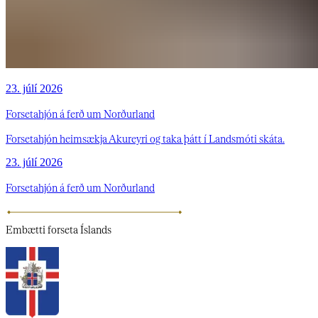
23. júlí 2026
Forsetahjón á ferð um Norðurland
Forsetahjón heimsækja Akureyri og taka þátt í Landsmóti skáta.
23. júlí 2026
Forsetahjón á ferð um Norðurland
Embætti
forseta Íslands