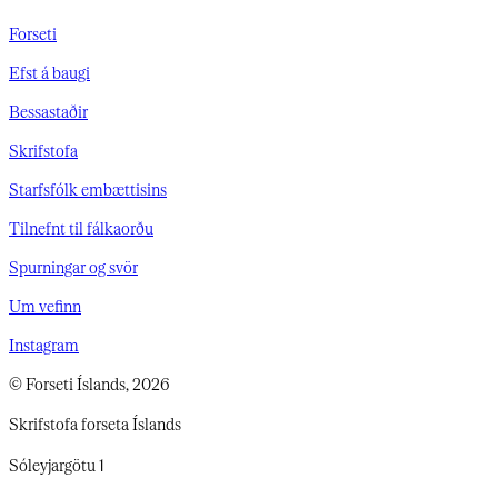
Forseti
Efst á baugi
Bessastaðir
Skrifstofa
Starfsfólk embættisins
Tilnefnt til fálkaorðu
Spurningar og svör
Um vefinn
Instagram
© Forseti Íslands, 2026
Skrifstofa forseta Íslands
Sóleyjargötu 1