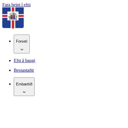
Fara beint í efni
Forseti
Efst á baugi
Bessastaðir
Embættið
IS
EN