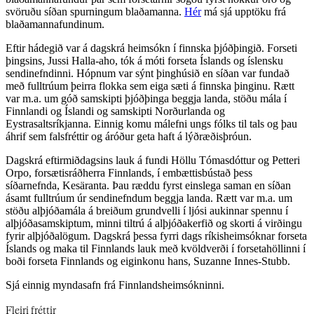
svöruðu síðan spurningum blaðamanna. ​​​​‌ ‍ ​‍​‍‌‍ ‌ ​‍‌‍‍‌‌‍‌ ‌‍‍‌‌‍ ‍​‍​‍​ ‍‍​‍​‍‌ ​ ‌‍​‌‌‍ ‍‌‍‍‌‌ ‌​‌ ‍‌​‍ ‍‌‍‍‌‌‍ ​‍​‍​‍ ​​‍​‍‌‍‍​‌ ​‍‌‍‌‌‌‍‌‍​‍​‍​ ‍‍​‍​‍‌‍‍​‌ ‌​‌ ‌​‌ ​​‌ ​ ​‍ ​‍ ‌‍‌‍‌‍ ‌ ​‍‌ ​ ‌‍‌‌‌ ‌​‌‍‍‌​‍ ‌‌‍‍‌‌ ​ ‌‍ ​‌‍​‌‌‍ ‍‌‍‌​‌ ​ ​‍ ‍‌ ‌‍‌‍‌‌‌ ​‍‌‍​ ‌‍‌‌‌‍ ​​‍ ‍‌‍​‌‌ ​​‌ ​​​‍ ‌ ​ ‌ ‌​‌ ‌‌‌‍‌​‌‍‍‌‌‍ ​‍ ‌‍‍‌‌‍ ‍‌ ‌​‌‍‌‌‌‍ ‍‌ ‌​​‍ ‌‍‌‌‌‍‌​‌‍‍‌‌ ‌​​‍ ‌‍ ‌‌‍ ‌‍‌​‌‍‌‌​ ‌‌ ​​‌ ​‍‌‍‌‌‌ ​ ‌‍‌‌‌‍ ‍‌ ‌​‌‍​‌‌ ‌​‌‍‍‌‌‍ ‌‍ ‍​ ‍ ‌‍‍‌‌‍‌​​ ‌‌ ​ ‌​‍‌‌​‌​‌‍‍​‌​​‌‌‍‌​‌‍​ ​ ‌‌‌‌‌​‌​​ ‌‌‍​‌‌​ ‌‌‌‌‌​‍‌​ ‌​‌​ ‌​ ​ ‌‌​ ‌‌‌​‌​​ ‌​ ‌​ ‌ ​ ‍ ‌ ‌​‌ ‍‌‌ ​​‌‍‌‌​ ‌‌‍ ‍‌‍‌‌‌ ‌ ‌ ​ ​ ‍ ‌ ​​‌‍​‌‌ ‌​‌‍‍​​ ‌‌ ​​‌‍​‌‌‍‌ ‌‍‌‌‌​​‍‌ ‌‌‌‍‍‌‌‍ ​‌‍‌​‌‍‌‌‌ ​‍​‍‌‌​ ‌‌‌​​‍‌‌ ‌‍‍ ‌‍‌‌‌ ‍‌​‍‌‌​ ​ ‌​‌​​‍‌‌​ ​ ‌​‌​​‍‌‌​ ​‍​ ​‍‌ ​‍‌‍‍‌‌‍​ ‌‍‍​‌ ‌​‌‍‌‌‌ ‍​‌ ‌​​‍ ‌‌ ‌‍​ ‌​‌ ​‍‌ ‍‌​ ‌​‌‍​‍‌‍‌​​ ​​‌‍ ​‍‌‌​ ​‍​ ​‍​‍‌‌​ ‌‌‌​‌​​‍ ‍‌‍​ ‌‍ ‌‍ ‍‌ ‌​‌‍‌‌‌‍ ‍‌ ‌​​‍‌‌​ ‌‌‌​​‍‌‌ ‌‍‍ ‌‍‌‌‌ ‍‌​‍‌‌​ ​ ‌​‌​​‍‌‌​ ​ ‌​‌​​‍‌‌​ ​‍​ ​‍​ ​‌​ ‌ ​ ​​​ ‌‍​ ‌ ​ ​ ​ ​‍​ ​‌​ ‌‌‌‍‌‌​ ‌‌​ ‌​​‍‌‌​ ​‍​ ​‍​‍‌‌​ ‌‌‌​‌​​‍ ‍‌‍​ ‌‍‍​‌‍‍‌‌‍ ​‌‍‌​‌ ​‍‌‍‌‌‌‍ ‍​‍‌‌​ ‌‌‌​​‍‌‌ ‌‍‍ ‌‍‌‌‌ ‍‌​‍‌‌​ ​ ‌​‌​​‍‌‌​ ​ ‌​‌​​‍‌‌​ ​‍​ ​‍​ ‌​​ ​‌​ ​ ​ ‌​‌‍‌‍​ ‌‌​ ​​​ ‌‌​ ‌‌‌‍‌‍​ ​​​ ‌​​‍‌‌​ ​‍​ ​‍​‍‌‌​ ‌‌‌​‌​​‍ ‍‌ ‌​‌‍‌‌‌ ‍​‌ ‌​​ ‌‍​‍‌‍​‌‌ ​ ‌‍‌‌‌‌‌‌‌ ​‍‌‍ ​​ ‌‌‍‍​‌ ‌​‌ ‌​‌ ​​‌ ​ ​‍‌‌​ ​‍‌​‌‍​‍‌‌​ ​‍‌​‌‍‌‍‌‍‌‍ ‌ ​‍‌ ​ ‌‍‌‌‌ ‌​‌‍‍‌​‍ ‌‌‍‍‌‌ ​ ‌‍ ​‌‍​‌‌‍ ‍‌‍‌​‌ ​ ​‍ ‍‌ ‌‍‌‍‌‌‌ ​‍‌‍​ ‌‍‌‌‌‍ ​​‍ ‍‌‍​‌‌ ​​‌ ​​​‍‌‌​ ​‍‌​‌‍‌ ​ ‌ ‌​‌ ‌‌‌‍‌​‌‍‍‌‌‍ ​‍‌‍‌‍‍‌‌‍‌​​ ‌‌ ​ ‌​‍‌‌​‌​‌‍‍​‌​​‌‌‍‌​‌‍​ ​ ‌‌‌‌‌​‌​​ ‌‌‍​‌‌​ ‌‌‌‌‌​‍‌​ ‌​‌​ ‌​ ​ ‌‌​ ‌‌‌​‌​​ ‌​ ‌​ ‌ ​‍‌‍‌ ‌​‌ ‍‌‌ ​​‌‍‌‌​ ‌‌‍ ‍‌‍‌‌‌ ‌ ‌ ​ ​‍‌‍‌ ​​‌‍​‌‌ ‌​‌‍‍​​ ‌‌ ​​‌‍​‌‌‍‌ ‌‍‌‌‌​​‍‌ ‌‌‌‍‍‌‌‍ ​‌‍‌​‌‍‌‌‌ ​‍​‍‌‌​ ‌‌‌​​‍‌‌ ‌‍‍ ‌‍‌‌‌ ‍‌​‍‌‌​ ​ ‌​‌​​‍‌‌​ ​ ‌​‌​​‍‌‌​ ​‍​ ​‍‌ ​‍‌‍‍‌‌‍​ ‌‍‍​‌ ‌​‌‍‌‌‌ ‍​‌ ‌​​‍ ‌‌ ‌‍​ ‌​‌ ​‍‌ ‍‌​ ‌​‌‍​‍‌‍‌​​ ​​‌‍ ​‍‌‌​ ​‍​ ​‍​‍‌‌​ ‌‌‌​‌​​‍ ‍‌‍​ ‌‍ ‌‍ ‍‌ ‌​‌‍‌‌‌‍ ‍‌ ‌​​‍‌‌​ ‌‌‌​​‍‌‌ ‌‍‍ ‌‍‌‌‌ ‍‌​‍‌‌​ ​ ‌​‌​​‍‌‌​ ​ ‌​‌​​‍‌‌​ ​‍​ ​‍​ ​‌​ ‌ ​ ​​​ ‌‍​ ‌ ​ ​ ​ ​‍​ ​‌​ ‌‌‌‍‌‌​ ‌‌​ ‌​​‍‌‌​ ​‍​ ​‍​‍‌‌​ ‌‌‌​‌​​‍ ‍‌‍​ ‌‍‍​‌‍‍‌‌‍ ​‌‍‌​‌ ​‍‌‍‌‌‌‍ ‍​‍‌‌​ ‌‌‌​​‍‌‌ ‌‍‍ ‌‍‌‌‌ ‍‌​‍‌‌​ ​ ‌​‌​​‍‌‌​ ​ ‌​‌​​‍‌‌​ ​‍​ ​‍​ ‌​​ ​‌​ ​ ​ ‌​‌‍‌‍​ ‌‌​ ​​​ ‌‌​ ‌‌‌‍‌‍​ ​​​ ‌​​‍‌‌​ ​‍​ ​‍​‍‌‌​ ‌‌‌​‌​​‍ ‍‌ ‌​‌‍‌‌‌ ‍​‌ ‌​​‍‌‍‌ ​​‌‍‌‌‌ ​‍‌ ​ ‌ ​​‌‍‌‌‌‍​ ‌ ‌​‌‍‍‌‌ ‌‍‌‍‌‌​ ‌‌ ​​‌ ‌‌‌‍​‍‌‍ ​‌‍‍‌‌ ​ ‌‍‍​‌‍‌‌‌‍‌​​‍​‍‌ ‌
Hér​​​​‌ ‍ ​‍​‍‌‍ ‌ ​‍‌‍‍‌‌‍‌ ‌‍‍‌‌‍ ‍​‍​‍​ ‍‍​‍​‍‌ ​ ‌‍​‌‌‍ ‍‌‍‍‌‌ ‌​‌ ‍‌​‍ ‍‌‍‍‌‌‍ ​‍​‍​‍ ​​‍​‍‌‍‍​‌ ​‍‌‍‌‌‌‍‌‍​‍​‍​ ‍‍​‍​‍‌‍‍​‌ ‌​‌ ‌​‌ ​​‌ ​ ​‍ ​‍ ‌‍‌‍‌‍ ‌ ​‍‌ ​ ‌‍‌‌‌ ‌​‌‍‍‌​‍ ‌‌‍‍‌‌ ​ ‌‍ ​‌‍​‌‌‍ ‍‌‍‌​‌ ​ ​‍ ‍‌ ‌‍‌‍‌‌‌ ​‍‌‍​ ‌‍‌‌‌‍ ​​‍ ‍‌‍​‌‌ ​​‌ ​​​‍ ‌ ​ ‌ ‌​‌ ‌‌‌‍‌​‌‍‍‌‌‍ ​‍ ‌‍‍‌‌‍ ‍‌ ‌​‌‍‌‌‌‍ ‍‌ ‌​​‍ ‌‍‌‌‌‍‌​‌‍‍‌‌ ‌​​‍ ‌‍ ‌‌‍ ‌‍‌​‌‍‌‌​ ‌‌ ​​‌ ​‍‌‍‌‌‌ ​ ‌‍‌‌‌‍ ‍‌ ‌​‌‍​‌‌ ‌​‌‍‍‌‌‍ ‌‍ ‍​ ‍ ‌‍‍‌‌‍‌​​ ‌‌ ​ ‌​‍‌‌​‌​‌‍‍​‌​​‌‌‍‌​‌‍​ ​ ‌‌‌‌‌​‌​​ ‌‌‍​‌‌​ ‌‌‌‌‌​‍‌​ ‌​‌​ ‌​ ​ ‌‌​ ‌‌‌​‌​​ ‌​ ‌​ ‌ ​ ‍ ‌ ‌​‌ ‍‌‌ ​​‌‍‌‌​ ‌‌‍ ‍‌‍‌‌‌ ‌ ‌ ​ ​ ‍ ‌ ​​‌‍​‌‌ ‌​‌‍‍​​ ‌‌ ​​‌‍​‌‌‍‌ ‌‍‌‌‌​​‍‌ ‌‌‌‍‍‌‌‍ ​‌‍‌​‌‍‌‌‌ ​‍​‍‌‌​ ‌‌‌​​‍‌‌ ‌‍‍ ‌‍‌‌‌ ‍‌​‍‌‌​ ​ ‌​‌​​‍‌‌​ ​ ‌​‌​​‍‌‌​ ​‍​ ​‍‌ ​‍‌‍‍‌‌‍​ ‌‍‍​‌ ‌​‌‍‌‌‌ ‍​‌ ‌​​‍ ‌‌ ‌‍​ ‌​‌ ​‍‌ ‍‌​ ‌​‌‍​‍‌‍‌​​ ​​‌‍ ​‍‌‌​ ​‍​ ​‍​‍‌‌​ ‌‌‌​‌​​‍ ‍‌‍​ ‌‍ ‌‍ ‍‌ ‌​‌‍‌‌‌‍ ‍‌ ‌​​‍‌‌​ ‌‌‌​​‍‌‌ ‌‍‍ ‌‍‌‌‌ ‍‌​‍‌‌​ ​ ‌​‌​​‍‌‌​ ​ ‌​‌​​‍‌‌​ ​‍​ ​‍​ ​‌​ ‌ ​ ​​​ ‌‍​ ‌ ​ ​ ​ ​‍​ ​‌​ ‌‌‌‍‌‌​ ‌‌​ ‌​​‍‌‌​ ​‍​ ​‍​‍‌‌​ ‌‌‌​‌​​‍ ‍‌‍​ ‌‍‍​‌‍‍‌‌‍ ​‌‍‌​‌ ​‍‌‍‌‌‌‍ ‍​‍‌‌​ ‌‌‌​​‍‌‌ ‌‍‍ ‌‍‌‌‌ ‍‌​‍‌‌​ ​ ‌​‌​​‍‌‌​ ​ ‌​‌​​‍‌‌​ ​‍​ ​‍‌‍​‍‌‍‌‌‌‍‌‌‌‍‌‍‌‍‌‌​ ​ ​ ​‍‌‍‌​​ ‍​‌‍​‍‌‍‌‍​ ​‍​‍‌‌​ ​‍​ ​‍​‍‌‌​ ‌‌‌​‌​​‍ ‍‌ ‌​‌‍‌‌‌ ‍​‌ ‌​​ ‌‍​‍‌‍​‌‌ ​ ‌‍‌‌‌‌‌‌‌ ​‍‌‍ ​​ ‌‌‍‍​‌ ‌​‌ ‌​‌ ​​‌ ​ ​‍‌‌​ ​‍‌​‌‍​‍‌‌​ ​‍‌​‌‍‌‍‌‍‌‍ ‌ ​‍‌ ​ ‌‍‌‌‌ ‌​‌‍‍‌​‍ ‌‌‍‍‌‌ ​ ‌‍ ​‌‍​‌‌‍ ‍‌‍‌​‌ ​ ​‍ ‍‌ ‌‍‌‍‌‌‌ ​‍‌‍​ ‌‍‌‌‌‍ ​​‍ ‍‌‍​‌‌ ​​‌ ​​​‍‌‌​ ​‍‌​‌‍‌ ​ ‌ ‌​‌ ‌‌‌‍‌​‌‍‍‌‌‍ ​‍‌‍‌‍‍‌‌‍‌​​ ‌‌ ​ ‌​‍‌‌​‌​‌‍‍​‌​​‌‌‍‌​‌‍​ ​ ‌‌‌‌‌​‌​​ ‌‌‍​‌‌​ ‌‌‌‌‌​‍‌​ ‌​‌​ ‌​ ​ ‌‌​ ‌‌‌​‌​​ ‌​ ‌​ ‌ ​‍‌‍‌ ‌​‌ ‍‌‌ ​​‌‍‌‌​ ‌‌‍ ‍‌‍‌‌‌ ‌ ‌ ​ ​‍‌‍‌ ​​‌‍​‌‌ ‌​‌‍‍​​ ‌‌ ​​‌‍​‌‌‍‌ ‌‍‌‌‌​​‍‌ ‌‌‌‍‍‌‌‍ ​‌‍‌​‌‍‌‌‌ ​‍​‍‌‌​ ‌‌‌​​‍‌‌ ‌‍‍ ‌‍‌‌‌ ‍‌​‍‌‌​ ​ ‌​‌​​‍‌‌​ ​ ‌​‌​​‍‌‌​ ​‍​ ​‍‌ ​‍‌‍‍‌‌‍​ ‌‍‍​‌ ‌​‌‍‌‌‌ ‍​‌ ‌​​‍ ‌‌ ‌‍​ ‌​‌ ​‍‌ ‍‌​ ‌​‌‍​‍‌‍‌​​ ​​‌‍ ​‍‌‌​ ​‍​ ​‍​‍‌‌​ ‌‌‌​‌​​‍ ‍‌‍​ ‌‍ ‌‍ ‍‌ ‌​‌‍‌‌‌‍ ‍‌ ‌​​‍‌‌​ ‌‌‌​​‍‌‌ ‌‍‍ ‌‍‌‌‌ ‍‌​‍‌‌​ ​ ‌​‌​​‍‌‌​ ​ ‌​‌​​‍‌‌​ ​‍​ ​‍​ ​‌​ ‌ ​ ​​​ ‌‍​ ‌ ​ ​ ​ ​‍​ ​‌​ ‌‌‌‍‌‌​ ‌‌​ ‌​​‍‌‌​ ​‍​ ​‍​‍‌‌​ ‌‌‌​‌​​‍ ‍‌‍​ ‌‍‍​‌‍‍‌‌‍ ​‌‍‌​‌ ​‍‌‍‌‌‌‍ ‍​‍‌‌​ ‌‌‌​​‍‌‌ ‌‍‍ ‌‍‌‌‌ ‍‌​‍‌‌​ ​ ‌​‌​​‍‌‌​ ​ ‌​‌​​‍‌‌​ ​‍​ ​‍‌‍​‍‌‍‌‌‌‍‌‌‌‍‌‍‌‍‌‌​ ​ ​ ​‍‌‍‌​​ ‍​‌‍​‍‌‍‌‍​ ​‍​‍‌‌​ ​‍​ ​‍​‍‌‌​ ‌‌‌​‌​​‍ ‍‌ ‌​‌‍‌‌‌ ‍​‌ ‌​​‍‌‍‌ ​​‌‍‌‌‌ ​‍‌ ​ ‌ ​​‌‍‌‌‌‍​ ‌ ‌​‌‍‍‌‌ ‌‍‌‍‌‌​ ‌‌ ​​‌ ‌‌‌‍​‍‌‍ ​‌‍‍‌‌ ​ ‌‍‍​‌‍‌‌‌‍‌​​‍​‍‌ ‌
má sjá upptöku frá
blaðamannafundinum.​​​​‌ ‍ ​‍​‍‌‍ ‌ ​‍‌‍‍‌‌‍‌ ‌‍‍‌‌‍ ‍​‍​‍​ ‍‍​‍​‍‌ ​ ‌‍​‌‌‍ ‍‌‍‍‌‌ ‌​‌ ‍‌​‍ ‍‌‍‍‌‌‍ ​‍​‍​‍ ​​‍​‍‌‍‍​‌ ​‍‌‍‌‌‌‍‌‍​‍​‍​ ‍‍​‍​‍‌‍‍​‌ ‌​‌ ‌​‌ ​​‌ ​ ​‍ ​‍ ‌‍‌‍‌‍ ‌ ​‍‌ ​ ‌‍‌‌‌ ‌​‌‍‍‌​‍ ‌‌‍‍‌‌ ​ ‌‍ ​‌‍​‌‌‍ ‍‌‍‌​‌ ​ ​‍ ‍‌ ‌‍‌‍‌‌‌ ​‍‌‍​ ‌‍‌‌‌‍ ​​‍ ‍‌‍​‌‌ ​​‌ ​​​‍ ‌ ​ ‌ ‌​‌ ‌‌‌‍‌​‌‍‍‌‌‍ ​‍ ‌‍‍‌‌‍ ‍‌ ‌​‌‍‌‌‌‍ ‍‌ ‌​​‍ ‌‍‌‌‌‍‌​‌‍‍‌‌ ‌​​‍ ‌‍ ‌‌‍ ‌‍‌​‌‍‌‌​ ‌‌ ​​‌ ​‍‌‍‌‌‌ ​ ‌‍‌‌‌‍ ‍‌ ‌​‌‍​‌‌ ‌​‌‍‍‌‌‍ ‌‍ ‍​ ‍ ‌‍‍‌‌‍‌​​ ‌‌ ​ ‌​‍‌‌​‌​‌‍‍​‌​​‌‌‍‌​‌‍​ ​ ‌‌‌‌‌​‌​​ ‌‌‍​‌‌​ ‌‌‌‌‌​‍‌​ ‌​‌​ ‌​ ​ ‌‌​ ‌‌‌​‌​​ ‌​ ‌​ ‌ ​ ‍ ‌ ‌​‌ ‍‌‌ ​​‌‍‌‌​ ‌‌‍ ‍‌‍‌‌‌ ‌ ‌ ​ ​ ‍ ‌ ​​‌‍​‌‌ ‌​‌‍‍​​ ‌‌ ​​‌‍​‌‌‍‌ ‌‍‌‌‌​​‍‌ ‌‌‌‍‍‌‌‍ ​‌‍‌​‌‍‌‌‌ ​‍​‍‌‌​ ‌‌‌​​‍‌‌ ‌‍‍ ‌‍‌‌‌ ‍‌​‍‌‌​ ​ ‌​‌​​‍‌‌​ ​ ‌​‌​​‍‌‌​ ​‍​ ​‍‌ ​‍‌‍‍‌‌‍​ ‌‍‍​‌ ‌​‌‍‌‌‌ ‍​‌ ‌​​‍ ‌‌ ‌‍​ ‌​‌ ​‍‌ ‍‌​ ‌​‌‍​‍‌‍‌​​ ​​‌‍ ​‍‌‌​ ​‍​ ​‍​‍‌‌​ ‌‌‌​‌​​‍ ‍‌‍​ ‌‍ ‌‍ ‍‌ ‌​‌‍‌‌‌‍ ‍‌ ‌​​‍‌‌​ ‌‌‌​​‍‌‌ ‌‍‍ ‌‍‌‌‌ ‍‌​‍‌‌​ ​ ‌​‌​​‍‌‌​ ​ ‌​‌​​‍‌‌​ ​‍​ ​‍​ ​‌​ ‌ ​ ​​​ ‌‍​ ‌ ​ ​ ​ ​‍​ ​‌​ ‌‌‌‍‌‌​ ‌‌​ ‌​​‍‌‌​ ​‍​ ​‍​‍‌‌​ ‌‌‌​‌​​‍ ‍‌‍​ ‌‍‍​‌‍‍‌‌‍ ​‌‍‌​‌ ​‍‌‍‌‌‌‍ ‍​‍‌‌​ ‌‌‌​​‍‌‌ ‌‍‍ ‌‍‌‌‌ ‍‌​‍‌‌​ ​ ‌​‌​​‍‌‌​ ​ ‌​‌​​‍‌‌​ ​‍​ ​‍‌‍‌​‌‍​‌​ ‍​‌‍​‌​ ‌​​ ​‍​ ‍​‌‍‌​​ ‌‍‌‍​ ​ ‍​​ ​‌​‍‌‌​ ​‍​ ​‍​‍‌‌​ ‌‌‌​‌​​‍ ‍‌ ‌​‌‍‌‌‌ ‍​‌ ‌​​ ‌‍​‍‌‍​‌‌ ​ ‌‍‌‌‌‌‌‌‌ ​‍‌‍ ​​ ‌‌‍‍​‌ ‌​‌ ‌​‌ ​​‌ ​ ​‍‌‌​ ​‍‌​‌‍​‍‌‌​ ​‍‌​‌‍‌‍‌‍‌‍ ‌ ​‍‌ ​ ‌‍‌‌‌ ‌​‌‍‍‌​‍ ‌‌‍‍‌‌ ​ ‌‍ ​‌‍​‌‌‍ ‍‌‍‌​‌ ​ ​‍ ‍‌ ‌‍‌‍‌‌‌ ​‍‌‍​ ‌‍‌‌‌‍ ​​‍ ‍‌‍​‌‌ ​​‌ ​​​‍‌‌​ ​‍‌​‌‍‌ ​ ‌ ‌​‌ ‌‌‌‍‌​‌‍‍‌‌‍ ​‍‌‍‌‍‍‌‌‍‌​​ ‌‌ ​ ‌​‍‌‌​‌​‌‍‍​‌​​‌‌‍‌​‌‍​ ​ ‌‌‌‌‌​‌​​ ‌‌‍​‌‌​ ‌‌‌‌‌​‍‌​ ‌​‌​ ‌​ ​ ‌‌​ ‌‌‌​‌​​ ‌​ ‌​ ‌ ​‍‌‍‌ ‌​‌ ‍‌‌ ​​‌‍‌‌​ ‌‌‍ ‍‌‍‌‌‌ ‌ ‌ ​ ​‍‌‍‌ ​​‌‍​‌‌ ‌​‌‍‍​​ ‌‌ ​​‌‍​‌‌‍‌ ‌‍‌‌‌​​‍‌ ‌‌‌‍‍‌‌‍ ​‌‍‌​‌‍‌‌‌ ​‍​‍‌‌​ ‌‌‌​​‍‌‌ ‌‍‍ ‌‍‌‌‌ ‍‌​‍‌‌​ ​ ‌​‌​​‍‌‌​ ​ ‌​‌​​‍‌‌​ ​‍​ ​‍‌ ​‍‌‍‍‌‌‍​ ‌‍‍​‌ ‌​‌‍‌‌‌ ‍​‌ ‌​​‍ ‌‌ ‌‍​ ‌​‌ ​‍‌ ‍‌​ ‌​‌‍​‍‌‍‌​​ ​​‌‍ ​‍‌‌​ ​‍​ ​‍​‍‌‌​ ‌‌‌​‌​​‍ ‍‌‍​ ‌‍ ‌‍ ‍‌ ‌​‌‍‌‌‌‍ ‍‌ ‌​​‍‌‌​ ‌‌‌​​‍‌‌ ‌‍‍ ‌‍‌‌‌ ‍‌​‍‌‌​ ​ ‌​‌​​‍‌‌​ ​ ‌​‌​​‍‌‌​ ​‍​ ​‍​ ​‌​ ‌ ​ ​​​ ‌‍​ ‌ ​ ​ ​ ​‍​ ​‌​ ‌‌‌‍‌‌​ ‌‌​ ‌​​‍‌‌​ ​‍​ ​‍​‍‌‌​ ‌‌‌​‌​​‍ ‍‌‍​ ‌‍‍​‌‍‍‌‌‍ ​‌‍‌​‌ ​‍‌‍‌‌‌‍ ‍​‍‌‌​ ‌‌‌​​‍‌‌ ‌‍‍ ‌‍‌‌‌ ‍‌​‍‌‌​ ​ ‌​‌​​‍‌‌​ ​ ‌​‌​​‍‌‌​ ​‍​ ​‍‌‍‌​‌‍​‌​ ‍​‌‍​‌​ ‌​​ ​‍​ ‍​‌‍‌​​ ‌‍‌‍​ ​ ‍​​ ​‌​‍‌‌​ ​‍​ ​‍​‍‌‌​ ‌‌‌​‌​​‍ ‍‌ ‌​‌‍‌‌‌ ‍​‌ ‌​​‍‌‍‌ ​​‌‍‌‌‌ ​‍‌ ​ ‌ ​​‌‍‌‌‌‍​ ‌ ‌​‌‍‍‌‌ ‌‍‌‍‌‌​ ‌‌ ​​‌ ‌‌‌‍​‍‌‍ ​‌‍‍‌‌ ​ ‌‍‍​‌‍‌‌‌‍‌​​‍​‍‌ ‌
Eftir hádegið var á dagskrá heimsókn í finnska þjóðþingið. Forseti
þingsins, Jussi Halla-aho, tók á móti forseta Íslands og íslensku
sendinefndinni. Hópnum var sýnt þinghúsið en síðan var fundað
með fulltrúum þeirra flokka sem eiga sæti á finnska þinginu. Rætt
var m.a. um góð samskipti þjóðþinga beggja landa, stöðu mála í
Finnlandi og Íslandi og samskipti Norðurlanda og
Eystrasaltsríkjanna. Einnig komu málefni ungs fólks til tals og þau
áhrif sem falsfréttir og áróður geta haft á lýðræðisþróun.​​​​‌ ‍ ​‍​‍‌‍ ‌ ​‍‌‍‍‌‌‍‌ ‌‍‍‌‌‍ ‍​‍​‍​ ‍‍​‍​‍‌ ​ ‌‍​‌‌‍ ‍‌‍‍‌‌ ‌​‌ ‍‌​‍ ‍‌‍‍‌‌‍ ​‍​‍​‍ ​​‍​‍‌‍‍​‌ ​‍‌‍‌‌‌‍‌‍​‍​‍​ ‍‍​‍​‍‌‍‍​‌ ‌​‌ ‌​‌ ​​‌ ​ ​‍ ​‍ ‌‍‌‍‌‍ ‌ ​‍‌ ​ ‌‍‌‌‌ ‌​‌‍‍‌​‍ ‌‌‍‍‌‌ ​ ‌‍ ​‌‍​‌‌‍ ‍‌‍‌​‌ ​ ​‍ ‍‌ ‌‍‌‍‌‌‌ ​‍‌‍​ ‌‍‌‌‌‍ ​​‍ ‍‌‍​‌‌ ​​‌ ​​​‍ ‌ ​ ‌ ‌​‌ ‌‌‌‍‌​‌‍‍‌‌‍ ​‍ ‌‍‍‌‌‍ ‍‌ ‌​‌‍‌‌‌‍ ‍‌ ‌​​‍ ‌‍‌‌‌‍‌​‌‍‍‌‌ ‌​​‍ ‌‍ ‌‌‍ ‌‍‌​‌‍‌‌​ ‌‌ ​​‌ ​‍‌‍‌‌‌ ​ ‌‍‌‌‌‍ ‍‌ ‌​‌‍​‌‌ ‌​‌‍‍‌‌‍ ‌‍ ‍​ ‍ ‌‍‍‌‌‍‌​​ ‌‌ ​ ‌​‍‌‌​‌​‌‍‍​‌​​‌‌‍‌​‌‍​ ​ ‌‌‌‌‌​‌​​ ‌‌‍​‌‌​ ‌‌‌‌‌​‍‌​ ‌​‌​ ‌​ ​ ‌‌​ ‌‌‌​‌​​ ‌​ ‌​ ‌ ​ ‍ ‌ ‌​‌ ‍‌‌ ​​‌‍‌‌​ ‌‌‍ ‍‌‍‌‌‌ ‌ ‌ ​ ​ ‍ ‌ ​​‌‍​‌‌ ‌​‌‍‍​​ ‌‌ ​​‌‍​‌‌‍‌ ‌‍‌‌‌​​‍‌ ‌‌‌‍‍‌‌‍ ​‌‍‌​‌‍‌‌‌ ​‍​‍‌‌​ ‌‌‌​​‍‌‌ ‌‍‍ ‌‍‌‌‌ ‍‌​‍‌‌​ ​ ‌​‌​​‍‌‌​ ​ ‌​‌​​‍‌‌​ ​‍​ ​‍‌ ​‍‌‍‍‌‌‍​ ‌‍‍​‌ ‌​‌‍‌‌‌ ‍​‌ ‌​​‍ ‌‌ ‌‍​ ‌​‌ ​‍‌ ‍‌​ ‌​‌‍​‍‌‍‌​​ ​​‌‍ ​‍‌‌​ ​‍​ ​‍​‍‌‌​ ‌‌‌​‌​​‍ ‍‌‍​ ‌‍ ‌‍ ‍‌ ‌​‌‍‌‌‌‍ ‍‌ ‌​​‍‌‌​ ‌‌‌​​‍‌‌ ‌‍‍ ‌‍‌‌‌ ‍‌​‍‌‌​ ​ ‌​‌​​‍‌‌​ ​ ‌​‌​​‍‌‌​ ​‍​ ​‍​ ​‌​ ​ ​ ‌ ‌‍​‍​ ​​‌‍‌‍​ ​‍‌‍​‍‌‍​ ‌‍​‍​ ​‍​ ‌‌​‍‌‌​ ​‍​ ​‍​‍‌‌​ ‌‌‌​‌​​‍ ‍‌‍​ ‌‍‍​‌‍‍‌‌‍ ​‌‍‌​‌ ​‍‌‍‌‌‌‍ ‍​‍‌‌​ ‌‌‌​​‍‌‌ ‌‍‍ ‌‍‌‌‌ ‍‌​‍‌‌​ ​ ‌​‌​​‍‌‌​ ​ ‌​‌​​‍‌‌​ ​‍​ ​‍‌‍‌​​ ​‍‌‍​‌​ ​‍​ ‌ ​ ‌‍​ ​​‌‍‌​​ ​‍‌‍​‌‌‍​ ​ ‌‍​‍‌‌​ ​‍​ ​‍​‍‌‌​ ‌‌‌​‌​​‍ ‍‌ ‌​‌‍‌‌‌ ‍​‌ ‌​​ ‌‍​‍‌‍​‌‌ ​ ‌‍‌‌‌‌‌‌‌ ​‍‌‍ ​​ ‌‌‍‍​‌ ‌​‌ ‌​‌ ​​‌ ​ ​‍‌‌​ ​‍‌​‌‍​‍‌‌​ ​‍‌​‌‍‌‍‌‍‌‍ ‌ ​‍‌ ​ ‌‍‌‌‌ ‌​‌‍‍‌​‍ ‌‌‍‍‌‌ ​ ‌‍ ​‌‍​‌‌‍ ‍‌‍‌​‌ ​ ​‍ ‍‌ ‌‍‌‍‌‌‌ ​‍‌‍​ ‌‍‌‌‌‍ ​​‍ ‍‌‍​‌‌ ​​‌ ​​​‍‌‌​ ​‍‌​‌‍‌ ​ ‌ ‌​‌ ‌‌‌‍‌​‌‍‍‌‌‍ ​‍‌‍‌‍‍‌‌‍‌​​ ‌‌ ​ ‌​‍‌‌​‌​‌‍‍​‌​​‌‌‍‌​‌‍​ ​ ‌‌‌‌‌​‌​​ ‌‌‍​‌‌​ ‌‌‌‌‌​‍‌​ ‌​‌​ ‌​ ​ ‌‌​ ‌‌‌​‌​​ ‌​ ‌​ ‌ ​‍‌‍‌ ‌​‌ ‍‌‌ ​​‌‍‌‌​ ‌‌‍ ‍‌‍‌‌‌ ‌ ‌ ​ ​‍‌‍‌ ​​‌‍​‌‌ ‌​‌‍‍​​ ‌‌ ​​‌‍​‌‌‍‌ ‌‍‌‌‌​​‍‌ ‌‌‌‍‍‌‌‍ ​‌‍‌​‌‍‌‌‌ ​‍​‍‌‌​ ‌‌‌​​‍‌‌ ‌‍‍ ‌‍‌‌‌ ‍‌​‍‌‌​ ​ ‌​‌​​‍‌‌​ ​ ‌​‌​​‍‌‌​ ​‍​ ​‍‌ ​‍‌‍‍‌‌‍​ ‌‍‍​‌ ‌​‌‍‌‌‌ ‍​‌ ‌​​‍ ‌‌ ‌‍​ ‌​‌ ​‍‌ ‍‌​ ‌​‌‍​‍‌‍‌​​ ​​‌‍ ​‍‌‌​ ​‍​ ​‍​‍‌‌​ ‌‌‌​‌​​‍ ‍‌‍​ ‌‍ ‌‍ ‍‌ ‌​‌‍‌‌‌‍ ‍‌ ‌​​‍‌‌​ ‌‌‌​​‍‌‌ ‌‍‍ ‌‍‌‌‌ ‍‌​‍‌‌​ ​ ‌​‌​​‍‌‌​ ​ ‌​‌​​‍‌‌​ ​‍​ ​‍​ ​‌​ ​ ​ ‌ ‌‍​‍​ ​​‌‍‌‍​ ​‍‌‍​‍‌‍​ ‌‍​‍​ ​‍​ ‌‌​‍‌‌​ ​‍​ ​‍​‍‌‌​ ‌‌‌​‌​​‍ ‍‌‍​ ‌‍‍​‌‍‍‌‌‍ ​‌‍‌​‌ ​‍‌‍‌‌‌‍ ‍​‍‌‌​ ‌‌‌​​‍‌‌ ‌‍‍ ‌‍‌‌‌ ‍‌​‍‌‌​ ​ ‌​‌​​‍‌‌​ ​ ‌​‌​​‍‌‌​ ​‍​ ​‍‌‍‌​​ ​‍‌‍​‌​ ​‍​ ‌ ​ ‌‍​ ​​‌‍‌​​ ​‍‌‍​‌‌‍​ ​ ‌‍​‍‌‌​ ​‍​ ​‍​‍‌‌​ ‌‌‌​‌​​‍ ‍‌ ‌​‌‍‌‌‌ ‍​‌ ‌​​‍‌‍‌ ​​‌‍‌‌‌ ​‍‌ ​ ‌ ​​‌‍‌‌‌‍​ ‌ ‌​‌‍‍‌‌ ‌‍‌‍‌‌​ ‌‌ ​​‌ ‌‌‌‍​‍‌‍ ​‌‍‍‌‌ ​ ‌‍‍​‌‍‌‌‌‍‌​​‍​‍‌ ‌
Dagskrá eftirmiðdagsins lauk á fundi Höllu Tómasdóttur og Petteri
Orpo, forsætisráðherra Finnlands, í embættisbústað þess
síðarnefnda, Kesäranta. Þau ræddu fyrst einslega saman en síðan
ásamt fulltrúum úr sendinefndum beggja landa. Rætt var m.a. um
stöðu alþjóðamála á breiðum grundvelli í ljósi aukinnar spennu í
alþjóðasamskiptum, minni tiltrú á alþjóðakerfið og skorti á virðingu
fyrir alþjóðalögum. Dagskrá þessa fyrri dags ríkisheimsóknar forseta
Íslands og maka til Finnlands lauk með kvöldverði í forsetahöllinni í
boði forseta Finnlands og eiginkonu hans, Suzanne Innes-Stubb.​​​​‌ ‍ ​‍​‍‌‍ ‌ ​‍‌‍‍‌‌‍‌ ‌‍‍‌‌‍ ‍​‍​‍​ ‍‍​‍​‍‌ ​ ‌‍​‌‌‍ ‍‌‍‍‌‌ ‌​‌ ‍‌​‍ ‍‌‍‍‌‌‍ ​‍​‍​‍ ​​‍​‍‌‍‍​‌ ​‍‌‍‌‌‌‍‌‍​‍​‍​ ‍‍​‍​‍‌‍‍​‌ ‌​‌ ‌​‌ ​​‌ ​ ​‍ ​‍ ‌‍‌‍‌‍ ‌ ​‍‌ ​ ‌‍‌‌‌ ‌​‌‍‍‌​‍ ‌‌‍‍‌‌ ​ ‌‍ ​‌‍​‌‌‍ ‍‌‍‌​‌ ​ ​‍ ‍‌ ‌‍‌‍‌‌‌ ​‍‌‍​ ‌‍‌‌‌‍ ​​‍ ‍‌‍​‌‌ ​​‌ ​​​‍ ‌ ​ ‌ ‌​‌ ‌‌‌‍‌​‌‍‍‌‌‍ ​‍ ‌‍‍‌‌‍ ‍‌ ‌​‌‍‌‌‌‍ ‍‌ ‌​​‍ ‌‍‌‌‌‍‌​‌‍‍‌‌ ‌​​‍ ‌‍ ‌‌‍ ‌‍‌​‌‍‌‌​ ‌‌ ​​‌ ​‍‌‍‌‌‌ ​ ‌‍‌‌‌‍ ‍‌ ‌​‌‍​‌‌ ‌​‌‍‍‌‌‍ ‌‍ ‍​ ‍ ‌‍‍‌‌‍‌​​ ‌‌ ​ ‌​‍‌‌​‌​‌‍‍​‌​​‌‌‍‌​‌‍​ ​ ‌‌‌‌‌​‌​​ ‌‌‍​‌‌​ ‌‌‌‌‌​‍‌​ ‌​‌​ ‌​ ​ ‌‌​ ‌‌‌​‌​​ ‌​ ‌​ ‌ ​ ‍ ‌ ‌​‌ ‍‌‌ ​​‌‍‌‌​ ‌‌‍ ‍‌‍‌‌‌ ‌ ‌ ​ ​ ‍ ‌ ​​‌‍​‌‌ ‌​‌‍‍​​ ‌‌ ​​‌‍​‌‌‍‌ ‌‍‌‌‌​​‍‌ ‌‌‌‍‍‌‌‍ ​‌‍‌​‌‍‌‌‌ ​‍​‍‌‌​ ‌‌‌​​‍‌‌ ‌‍‍ ‌‍‌‌‌ ‍‌​‍‌‌​ ​ ‌​‌​​‍‌‌​ ​ ‌​‌​​‍‌‌​ ​‍​ ​‍‌ ​‍‌‍‍‌‌‍​ ‌‍‍​‌ ‌​‌‍‌‌‌ ‍​‌ ‌​​‍ ‌‌ ‌‍​ ‌​‌ ​‍‌ ‍‌​ ‌​‌‍​‍‌‍‌​​ ​​‌‍ ​‍‌‌​ ​‍​ ​‍​‍‌‌​ ‌‌‌​‌​​‍ ‍‌‍​ ‌‍ ‌‍ ‍‌ ‌​‌‍‌‌‌‍ ‍‌ ‌​​‍‌‌​ ‌‌‌​​‍‌‌ ‌‍‍ ‌‍‌‌‌ ‍‌​‍‌‌​ ​ ‌​‌​​‍‌‌​ ​ ‌​‌​​‍‌‌​ ​‍​ ​‍​ ‌ ​ ‌‍‌‍‌‍​ ‌‍​ ​‌​ ‍‌‌‍‌‌​ ‌‌​ ‍‌​ ​‍‌‍‌​‌‍‌‍​‍‌‌​ ​‍​ ​‍​‍‌‌​ ‌‌‌​‌​​‍ ‍‌‍​ ‌‍‍​‌‍‍‌‌‍ ​‌‍‌​‌ ​‍‌‍‌‌‌‍ ‍​‍‌‌​ ‌‌‌​​‍‌‌ ‌‍‍ ‌‍‌‌‌ ‍‌​‍‌‌​ ​ ‌​‌​​‍‌‌​ ​ ‌​‌​​‍‌‌​ ​‍​ ​‍​ ‍‌​ ​‌‌‍‌​‌‍‌‍​ ​​​ ​ ​ ​‍‌‍‌​​ ‍‌​ ​ ​ ‌ ​ ‌‌​‍‌‌​ ​‍​ ​‍​‍‌‌​ ‌‌‌​‌​​‍ ‍‌ ‌​‌‍‌‌‌ ‍​‌ ‌​​ ‌‍​‍‌‍​‌‌ ​ ‌‍‌‌‌‌‌‌‌ ​‍‌‍ ​​ ‌‌‍‍​‌ ‌​‌ ‌​‌ ​​‌ ​ ​‍‌‌​ ​‍‌​‌‍​‍‌‌​ ​‍‌​‌‍‌‍‌‍‌‍ ‌ ​‍‌ ​ ‌‍‌‌‌ ‌​‌‍‍‌​‍ ‌‌‍‍‌‌ ​ ‌‍ ​‌‍​‌‌‍ ‍‌‍‌​‌ ​ ​‍ ‍‌ ‌‍‌‍‌‌‌ ​‍‌‍​ ‌‍‌‌‌‍ ​​‍ ‍‌‍​‌‌ ​​‌ ​​​‍‌‌​ ​‍‌​‌‍‌ ​ ‌ ‌​‌ ‌‌‌‍‌​‌‍‍‌‌‍ ​‍‌‍‌‍‍‌‌‍‌​​ ‌‌ ​ ‌​‍‌‌​‌​‌‍‍​‌​​‌‌‍‌​‌‍​ ​ ‌‌‌‌‌​‌​​ ‌‌‍​‌‌​ ‌‌‌‌‌​‍‌​ ‌​‌​ ‌​ ​ ‌‌​ ‌‌‌​‌​​ ‌​ ‌​ ‌ ​‍‌‍‌ ‌​‌ ‍‌‌ ​​‌‍‌‌​ ‌‌‍ ‍‌‍‌‌‌ ‌ ‌ ​ ​‍‌‍‌ ​​‌‍​‌‌ ‌​‌‍‍​​ ‌‌ ​​‌‍​‌‌‍‌ ‌‍‌‌‌​​‍‌ ‌‌‌‍‍‌‌‍ ​‌‍‌​‌‍‌‌‌ ​‍​‍‌‌​ ‌‌‌​​‍‌‌ ‌‍‍ ‌‍‌‌‌ ‍‌​‍‌‌​ ​ ‌​‌​​‍‌‌​ ​ ‌​‌​​‍‌‌​ ​‍​ ​‍‌ ​‍‌‍‍‌‌‍​ ‌‍‍​‌ ‌​‌‍‌‌‌ ‍​‌ ‌​​‍ ‌‌ ‌‍​ ‌​‌ ​‍‌ ‍‌​ ‌​‌‍​‍‌‍‌​​ ​​‌‍ ​‍‌‌​ ​‍​ ​‍​‍‌‌​ ‌‌‌​‌​​‍ ‍‌‍​ ‌‍ ‌‍ ‍‌ ‌​‌‍‌‌‌‍ ‍‌ ‌​​‍‌‌​ ‌‌‌​​‍‌‌ ‌‍‍ ‌‍‌‌‌ ‍‌​‍‌‌​ ​ ‌​‌​​‍‌‌​ ​ ‌​‌​​‍‌‌​ ​‍​ ​‍​ ‌ ​ ‌‍‌‍‌‍​ ‌‍​ ​‌​ ‍‌‌‍‌‌​ ‌‌​ ‍‌​ ​‍‌‍‌​‌‍‌‍​‍‌‌​ ​‍​ ​‍​‍‌‌​ ‌‌‌​‌​​‍ ‍‌‍​ ‌‍‍​‌‍‍‌‌‍ ​‌‍‌​‌ ​‍‌‍‌‌‌‍ ‍​‍‌‌​ ‌‌‌​​‍‌‌ ‌‍‍ ‌‍‌‌‌ ‍‌​‍‌‌​ ​ ‌​‌​​‍‌‌​ ​ ‌​‌​​‍‌‌​ ​‍​ ​‍​ ‍‌​ ​‌‌‍‌​‌‍‌‍​ ​​​ ​ ​ ​‍‌‍‌​​ ‍‌​ ​ ​ ‌ ​ ‌‌​‍‌‌​ ​‍​ ​‍​‍‌‌​ ‌‌‌​‌​​‍ ‍‌ ‌​‌‍‌‌‌ ‍​‌ ‌​​‍‌‍‌ ​​‌‍‌‌‌ ​‍‌ ​ ‌ ​​‌‍‌‌‌‍​ ‌ ‌​‌‍‍‌‌ ‌‍‌‍‌‌​ ‌‌ ​​‌ ‌‌‌‍​‍‌‍ ​‌‍‍‌‌ ​ ‌‍‍​‌‍‌‌‌‍‌​​‍​‍‌ ‌
Sjá einnig myndasafn frá Finnlandsheimsókninni.​​​​‌ ‍ ​‍​‍‌‍ ‌ ​‍‌‍‍‌‌‍‌ ‌‍‍‌‌‍ ‍​‍​‍​ ‍‍​‍​‍‌ ​ ‌‍​‌‌‍ ‍‌‍‍‌‌ ‌​‌ ‍‌​‍ ‍‌‍‍‌‌‍ ​‍​‍​‍ ​​‍​‍‌‍‍​‌ ​‍‌‍‌‌‌‍‌‍​‍​‍​ ‍‍​‍​‍‌‍‍​‌ ‌​‌ ‌​‌ ​​‌ ​ ​‍ ​‍ ‌‍‌‍‌‍ ‌ ​‍‌ ​ ‌‍‌‌‌ ‌​‌‍‍‌​‍ ‌‌‍‍‌‌ ​ ‌‍ ​‌‍​‌‌‍ ‍‌‍‌​‌ ​ ​‍ ‍‌ ‌‍‌‍‌‌‌ ​‍‌‍​ ‌‍‌‌‌‍ ​​‍ ‍‌‍​‌‌ ​​‌ ​​​‍ ‌ ​ ‌ ‌​‌ ‌‌‌‍‌​‌‍‍‌‌‍ ​‍ ‌‍‍‌‌‍ ‍‌ ‌​‌‍‌‌‌‍ ‍‌ ‌​​‍ ‌‍‌‌‌‍‌​‌‍‍‌‌ ‌​​‍ ‌‍ ‌‌‍ ‌‍‌​‌‍‌‌​ ‌‌ ​​‌ ​‍‌‍‌‌‌ ​ ‌‍‌‌‌‍ ‍‌ ‌​‌‍​‌‌ ‌​‌‍‍‌‌‍ ‌‍ ‍​ ‍ ‌‍‍‌‌‍‌​​ ‌‌ ​ ‌​‍‌‌​‌​‌‍‍​‌​​‌‌‍‌​‌‍​ ​ ‌‌‌‌‌​‌​​ ‌‌‍​‌‌​ ‌‌‌‌‌​‍‌​ ‌​‌​ ‌​ ​ ‌‌​ ‌‌‌​‌​​ ‌​ ‌​ ‌ ​ ‍ ‌ ‌​‌ ‍‌‌ ​​‌‍‌‌​ ‌‌‍ ‍‌‍‌‌‌ ‌ ‌ ​ ​ ‍ ‌ ​​‌‍​‌‌ ‌​‌‍‍​​ ‌‌ ​​‌‍​‌‌‍‌ ‌‍‌‌‌​​‍‌ ‌‌‌‍‍‌‌‍ ​‌‍‌​‌‍‌‌‌ ​‍​‍‌‌​ ‌‌‌​​‍‌‌ ‌‍‍ ‌‍‌‌‌ ‍‌​‍‌‌​ ​ ‌​‌​​‍‌‌​ ​ ‌​‌​​‍‌‌​ ​‍​ ​‍‌ ​‍‌‍‍‌‌‍​ ‌‍‍​‌ ‌​‌‍‌‌‌ ‍​‌ ‌​​‍ ‌‌ ‌‍​ ‌​‌ ​‍‌ ‍‌​ ‌​‌‍​‍‌‍‌​​ ​​‌‍ ​‍‌‌​ ​‍​ ​‍​‍‌‌​ ‌‌‌​‌​​‍ ‍‌‍​ ‌‍ ‌‍ ‍‌ ‌​‌‍‌‌‌‍ ‍‌ ‌​​‍‌‌​ ‌‌‌​​‍‌‌ ‌‍‍ ‌‍‌‌‌ ‍‌​‍‌‌​ ​ ‌​‌​​‍‌‌​ ​ ‌​‌​​‍‌‌​ ​‍​ ​‍‌‍‌‍​ ‍‌‌‍​ ​ ‌​​ ‌​​ ​​​ ​ ​ ‌‌‌‍‌‍​ ‍‌‌‍‌‍​ ‌‌​‍‌‌​ ​‍​ ​‍​‍‌‌​ ‌‌‌​‌​​‍ ‍‌‍​ ‌‍‍​‌‍‍‌‌‍ ​‌‍‌​‌ ​‍‌‍‌‌‌‍ ‍​‍‌‌​ ‌‌‌​​‍‌‌ ‌‍‍ ‌‍‌‌‌ ‍‌​‍‌‌​ ​ ‌​‌​​‍‌‌​ ​ ‌​‌​​‍‌‌​ ​‍​ ​‍‌‍‌​​ ​ ‌‍‌‍​ ‌‌‌‍​‍​ ​‍​ ‌ ​ ‌‌‌‍‌‍​ ‌‍​ ‍​​ ​‍​‍‌‌​ ​‍​ ​‍​‍‌‌​ ‌‌‌​‌​​‍ ‍‌ ‌​‌‍‌‌‌ ‍​‌ ‌​​ ‌‍​‍‌‍​‌‌ ​ ‌‍‌‌‌‌‌‌‌ ​‍‌‍ ​​ ‌‌‍‍​‌ ‌​‌ ‌​‌ ​​‌ ​ ​‍‌‌​ ​‍‌​‌‍​‍‌‌​ ​‍‌​‌‍‌‍‌‍‌‍ ‌ ​‍‌ ​ ‌‍‌‌‌ ‌​‌‍‍‌​‍ ‌‌‍‍‌‌ ​ ‌‍ ​‌‍​‌‌‍ ‍‌‍‌​‌ ​ ​‍ ‍‌ ‌‍‌‍‌‌‌ ​‍‌‍​ ‌‍‌‌‌‍ ​​‍ ‍‌‍​‌‌ ​​‌ ​​​‍‌‌​ ​‍‌​‌‍‌ ​ ‌ ‌​‌ ‌‌‌‍‌​‌‍‍‌‌‍ ​‍‌‍‌‍‍‌‌‍‌​​ ‌‌ ​ ‌​‍‌‌​‌​‌‍‍​‌​​‌‌‍‌​‌‍​ ​ ‌‌‌‌‌​‌​​ ‌‌‍​‌‌​ ‌‌‌‌‌​‍‌​ ‌​‌​ ‌​ ​ ‌‌​ ‌‌‌​‌​​ ‌​ ‌​ ‌ ​‍‌‍‌ ‌​‌ ‍‌‌ ​​‌‍‌‌​ ‌‌‍ ‍‌‍‌‌‌ ‌ ‌ ​ ​‍‌‍‌ ​​‌‍​‌‌ ‌​‌‍‍​​ ‌‌ ​​‌‍​‌‌‍‌ ‌‍‌‌‌​​‍‌ ‌‌‌‍‍‌‌‍ ​‌‍‌​‌‍‌‌‌ ​‍​‍‌‌​ ‌‌‌​​‍‌‌ ‌‍‍ ‌‍‌‌‌ ‍‌​‍‌‌​ ​ ‌​‌​​‍‌‌​ ​ ‌​‌​​‍‌‌​ ​‍​ ​‍‌ ​‍‌‍‍‌‌‍​ ‌‍‍​‌ ‌​‌‍‌‌‌ ‍​‌ ‌​​‍ ‌‌ ‌‍​ ‌​‌ ​‍‌ ‍‌​ ‌​‌‍​‍‌‍‌​​ ​​‌‍ ​‍‌‌​ ​‍​ ​‍​‍‌‌​ ‌‌‌​‌​​‍ ‍‌‍​ ‌‍ ‌‍ ‍‌ ‌​‌‍‌‌‌‍ ‍‌ ‌​​‍‌‌​ ‌‌‌​​‍‌‌ ‌‍‍ ‌‍‌‌‌ ‍‌​‍‌‌​ ​ ‌​‌​​‍‌‌​ ​ ‌​‌​​‍‌‌​ ​‍​ ​‍‌‍‌‍​ ‍‌‌‍​ ​ ‌​​ ‌​​ ​​​ ​ ​ ‌‌‌‍‌‍​ ‍‌‌‍‌‍​ ‌‌​‍‌‌​ ​‍​ ​‍​‍‌‌​ ‌‌‌​‌​​‍ ‍‌‍​ ‌‍‍​‌‍‍‌‌‍ ​‌‍‌​‌ ​‍‌‍‌‌‌‍ ‍​‍‌‌​ ‌‌‌​​‍‌‌ ‌‍‍ ‌‍‌‌‌ ‍‌​‍‌‌​ ​ ‌​‌​​‍‌‌​ ​ ‌​‌​​‍‌‌​ ​‍​ ​‍‌‍‌​​ ​ ‌‍‌‍​ ‌‌‌‍​‍​ ​‍​ ‌ ​ ‌‌‌‍‌‍​ ‌‍​ ‍​​ ​‍​‍‌‌​ ​‍​ ​‍​‍‌‌​ ‌‌‌​‌​​‍ ‍‌ ‌​‌‍‌‌‌ ‍​‌ ‌​​‍‌‍‌ ​​‌‍‌‌‌ ​‍‌ ​ ‌ ​​‌‍‌‌‌‍​ ‌ ‌​‌‍‍‌‌ ‌‍‌‍‌‌​ ‌‌ ​​‌ ‌‌‌‍​‍‌‍ ​‌‍‍‌‌ ​ ‌‍‍​‌‍‌‌‌‍‌​​‍​‍‌ ‌
Fleiri fréttir