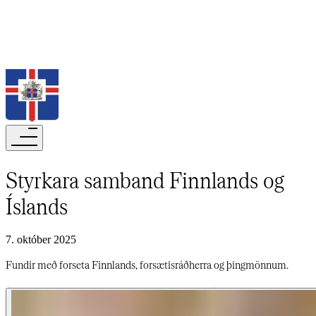
Leita
Styrkara samband Finnlands og
Íslands​​​​‌ ‍ ​‍​‍‌‍ ‌ ​‍‌‍‍‌‌‍‌ ‌‍‍‌‌‍ ‍​‍​‍​ ‍‍​‍​‍‌ ​ ‌‍​‌‌‍ ‍‌‍‍‌‌ ‌​‌ ‍‌​‍ ‍‌‍‍‌‌‍ ​‍​‍​‍ ​​‍​‍‌‍‍​‌ ​‍‌‍‌‌‌‍‌‍​‍​‍​ ‍‍​‍​‍‌‍‍​‌ ‌​‌ ‌​‌ ​​‌ ​ ​‍ ​‍ ‌‍‌‍‌‍ ‌ ​‍‌ ​ ‌‍‌‌‌ ‌​‌‍‍‌​‍ ‌‌‍‍‌‌ ​ ‌‍ ​‌‍​‌‌‍ ‍‌‍‌​‌ ​ ​‍ ‍‌ ‌‍‌‍‌‌‌ ​‍‌‍​ ‌‍‌‌‌‍ ​​‍ ‍‌‍​‌‌ ​​‌ ​​​‍ ‌ ​ ‌ ‌​‌ ‌‌‌‍‌​‌‍‍‌‌‍ ​‍ ‌‍‍‌‌‍ ‍‌ ‌​‌‍‌‌‌‍ ‍‌ ‌​​‍ ‌‍‌‌‌‍‌​‌‍‍‌‌ ‌​​‍ ‌‍ ‌‌‍ ‌‍‌​‌‍‌‌​ ‌‌ ​​‌ ​‍‌‍‌‌‌ ​ ‌‍‌‌‌‍ ‍‌ ‌​‌‍​‌‌ ‌​‌‍‍‌‌‍ ‌‍ ‍​ ‍ ‌‍‍‌‌‍‌​​ ‌‌ ​ ‌​‍‌‌​‌​‌‍‍​‌​​‌‌‍‌​‌‍​ ​ ‌‌‌‌‌​‌​​ ‌‌‍​‌‌​ ‌‌‌‌‌​‍‌​ ‌​‌​ ‌​ ​ ‌‌​ ‌‌‌​‌​​ ‌​ ‌​ ‌ ​ ‍ ‌ ‌​‌ ‍‌‌ ​​‌‍‌‌​ ‌‌‍ ‍‌‍‌‌‌ ‌ ‌ ​ ​ ‍ ‌ ​​‌‍​‌‌ ‌​‌‍‍​​ ‌‌ ‌​‌‍‍‌‌ ‌​‌‍ ​‌‍‌‌​ ‌‍​‍‌‍​‌‌ ​ ‌‍‌‌‌‌‌‌‌ ​‍‌‍ ​​ ‌‌‍‍​‌ ‌​‌ ‌​‌ ​​‌ ​ ​‍‌‌​ ​‍‌​‌‍​‍‌‌​ ​‍‌​‌‍‌‍‌‍‌‍ ‌ ​‍‌ ​ ‌‍‌‌‌ ‌​‌‍‍‌​‍ ‌‌‍‍‌‌ ​ ‌‍ ​‌‍​‌‌‍ ‍‌‍‌​‌ ​ ​‍ ‍‌ ‌‍‌‍‌‌‌ ​‍‌‍​ ‌‍‌‌‌‍ ​​‍ ‍‌‍​‌‌ ​​‌ ​​​‍‌‌​ ​‍‌​‌‍‌ ​ ‌ ‌​‌ ‌‌‌‍‌​‌‍‍‌‌‍ ​‍‌‍‌‍‍‌‌‍‌​​ ‌‌ ​ ‌​‍‌‌​‌​‌‍‍​‌​​‌‌‍‌​‌‍​ ​ ‌‌‌‌‌​‌​​ ‌‌‍​‌‌​ ‌‌‌‌‌​‍‌​ ‌​‌​ ‌​ ​ ‌‌​ ‌‌‌​‌​​ ‌​ ‌​ ‌ ​‍‌‍‌ ‌​‌ ‍‌‌ ​​‌‍‌‌​ ‌‌‍ ‍‌‍‌‌‌ ‌ ‌ ​ ​‍‌‍‌ ​​‌‍​‌‌ ‌​‌‍‍​​ ‌‌ ‌​‌‍‍‌‌ ‌​‌‍ ​‌‍‌‌​‍‌‍‌ ​​‌‍‌‌‌ ​‍‌ ​ ‌ ​​‌‍‌‌‌‍​ ‌ ‌​‌‍‍‌‌ ‌‍‌‍‌‌​ ‌‌ ​​‌ ‌‌‌‍​‍‌‍ ​‌‍‍‌‌ ​ ‌‍‍​‌‍‌‌‌‍‌​​‍​‍‌ ‌
7. október 2025
Fundir með forseta Finnlands, forsætisráðherra og þingmönnum.​​​​‌ ‍ ​‍​‍‌‍ ‌ ​‍‌‍‍‌‌‍‌ ‌‍‍‌‌‍ ‍​‍​‍​ ‍‍​‍​‍‌ ​ ‌‍​‌‌‍ ‍‌‍‍‌‌ ‌​‌ ‍‌​‍ ‍‌‍‍‌‌‍ ​‍​‍​‍ ​​‍​‍‌‍‍​‌ ​‍‌‍‌‌‌‍‌‍​‍​‍​ ‍‍​‍​‍‌‍‍​‌ ‌​‌ ‌​‌ ​​‌ ​ ​‍ ​‍ ‌‍‌‍‌‍ ‌ ​‍‌ ​ ‌‍‌‌‌ ‌​‌‍‍‌​‍ ‌‌‍‍‌‌ ​ ‌‍ ​‌‍​‌‌‍ ‍‌‍‌​‌ ​ ​‍ ‍‌ ‌‍‌‍‌‌‌ ​‍‌‍​ ‌‍‌‌‌‍ ​​‍ ‍‌‍​‌‌ ​​‌ ​​​‍ ‌ ​ ‌ ‌​‌ ‌‌‌‍‌​‌‍‍‌‌‍ ​‍ ‌‍‍‌‌‍ ‍‌ ‌​‌‍‌‌‌‍ ‍‌ ‌​​‍ ‌‍‌‌‌‍‌​‌‍‍‌‌ ‌​​‍ ‌‍ ‌‌‍ ‌‍‌​‌‍‌‌​ ‌‌ ​​‌ ​‍‌‍‌‌‌ ​ ‌‍‌‌‌‍ ‍‌ ‌​‌‍​‌‌ ‌​‌‍‍‌‌‍ ‌‍ ‍​ ‍ ‌‍‍‌‌‍‌​​ ‌‌ ​ ‌​‍‌‌​‌​‌‍‍​‌​​‌‌‍‌​‌‍​ ​ ‌‌‌‌‌​‌​​ ‌‌‍​‌‌​ ‌‌‌‌‌​‍‌​ ‌​‌​ ‌​ ​ ‌‌​ ‌‌‌​‌​​ ‌​ ‌​ ‌ ​ ‍ ‌ ‌​‌ ‍‌‌ ​​‌‍‌‌​ ‌‌‍ ‍‌‍‌‌‌ ‌ ‌ ​ ​ ‍ ‌ ​​‌‍​‌‌ ‌​‌‍‍​​ ‌‌‍‌​‌‍‌‌‌ ​ ‌‍​ ‌ ​‍‌‍‍‌‌ ​​‌ ‌​‌‍‍‌‌‍ ‌‍ ‍​ ‌‍​‍‌‍​‌‌ ​ ‌‍‌‌‌‌‌‌‌ ​‍‌‍ ​​ ‌‌‍‍​‌ ‌​‌ ‌​‌ ​​‌ ​ ​‍‌‌​ ​‍‌​‌‍​‍‌‌​ ​‍‌​‌‍‌‍‌‍‌‍ ‌ ​‍‌ ​ ‌‍‌‌‌ ‌​‌‍‍‌​‍ ‌‌‍‍‌‌ ​ ‌‍ ​‌‍​‌‌‍ ‍‌‍‌​‌ ​ ​‍ ‍‌ ‌‍‌‍‌‌‌ ​‍‌‍​ ‌‍‌‌‌‍ ​​‍ ‍‌‍​‌‌ ​​‌ ​​​‍‌‌​ ​‍‌​‌‍‌ ​ ‌ ‌​‌ ‌‌‌‍‌​‌‍‍‌‌‍ ​‍‌‍‌‍‍‌‌‍‌​​ ‌‌ ​ ‌​‍‌‌​‌​‌‍‍​‌​​‌‌‍‌​‌‍​ ​ ‌‌‌‌‌​‌​​ ‌‌‍​‌‌​ ‌‌‌‌‌​‍‌​ ‌​‌​ ‌​ ​ ‌‌​ ‌‌‌​‌​​ ‌​ ‌​ ‌ ​‍‌‍‌ ‌​‌ ‍‌‌ ​​‌‍‌‌​ ‌‌‍ ‍‌‍‌‌‌ ‌ ‌ ​ ​‍‌‍‌ ​​‌‍​‌‌ ‌​‌‍‍​​ ‌‌‍‌​‌‍‌‌‌ ​ ‌‍​ ‌ ​‍‌‍‍‌‌ ​​‌ ‌​‌‍‍‌‌‍ ‌‍ ‍​‍‌‍‌ ​​‌‍‌‌‌ ​‍‌ ​ ‌ ​​‌‍‌‌‌‍​ ‌ ‌​‌‍‍‌‌ ‌‍‌‍‌‌​ ‌‌ ​​‌ ‌‌‌‍​‍‌‍ ​‌‍‍‌‌ ​ ‌‍‍​‌‍‌‌‌‍‌​​‍​‍‌ ‌