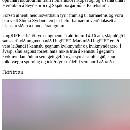
opnunarviðburðurinn fram í Smárabíói í Kópavogi og á sama tíma í
Herðubíói á Seyðisfirði og Skjaldborgarbíói á Patreksfirði.​​​​‌ ‍ ​‍​‍‌‍ ‌ ​‍‌‍‍‌‌‍‌ ‌‍‍‌‌‍ ‍​‍​‍​ ‍‍​‍​‍‌ ​ ‌‍​‌‌‍ ‍‌‍‍‌‌ ‌​‌ ‍‌​‍ ‍‌‍‍‌‌‍ ​‍​‍​‍ ​​‍​‍‌‍‍​‌ ​‍‌‍‌‌‌‍‌‍​‍​‍​ ‍‍​‍​‍‌‍‍​‌ ‌​‌ ‌​‌ ​​‌ ​ ​‍ ​‍ ‌‍‌‍‌‍ ‌ ​‍‌ ​ ‌‍‌‌‌ ‌​‌‍‍‌​‍ ‌‌‍‍‌‌ ​ ‌‍ ​‌‍​‌‌‍ ‍‌‍‌​‌ ​ ​‍ ‍‌ ‌‍‌‍‌‌‌ ​‍‌‍​ ‌‍‌‌‌‍ ​​‍ ‍‌‍​‌‌ ​​‌ ​​​‍ ‌ ​ ‌ ‌​‌ ‌‌‌‍‌​‌‍‍‌‌‍ ​‍ ‌‍‍‌‌‍ ‍‌ ‌​‌‍‌‌‌‍ ‍‌ ‌​​‍ ‌‍‌‌‌‍‌​‌‍‍‌‌ ‌​​‍ ‌‍ ‌‌‍ ‌‍‌​‌‍‌‌​ ‌‌ ​​‌ ​‍‌‍‌‌‌ ​ ‌‍‌‌‌‍ ‍‌ ‌​‌‍​‌‌ ‌​‌‍‍‌‌‍ ‌‍ ‍​ ‍ ‌‍‍‌‌‍‌​​ ‌​ ‌​​ ​​‌‍‌ ‌​‌‍‌​‍‍‌​‍‌‌​‌​‌ ​ ‌‍​ ‌‍ ‍‌‍‌‍‌‌‍‌‌​‌‌‌​‌‍‌‌‌​‌​‍‍‌‌​‌‌‌‌‌‌​ ‌‌​‌‍‌ ‌‌‌​‍ ​ ‍ ‌ ‌​‌ ‍‌‌ ​​‌‍‌‌​ ‌‌‍ ‍‌‍‌‌‌ ‌ ‌ ​ ​ ‍ ‌ ​​‌‍​‌‌ ‌​‌‍‍​​ ‌‌ ​​‌‍​‌‌‍‌ ‌‍‌‌‌​​‍‌ ‌‌‌‍‍‌‌‍ ​‌‍‌​‌‍‌‌‌ ​‍​‍‌‌​ ‌‌‌​​‍‌‌ ‌‍‍ ‌‍‌‌‌ ‍‌​‍‌‌​ ​ ‌​‌​​‍‌‌​ ​ ‌​‌​​‍‌‌​ ​‍​ ​‍‌ ​‍‌‍‍‌‌‍​ ‌‍‍​‌ ‌​‌‍‌‌‌ ‍​‌ ‌​​‍ ‌‌‍‌‌‌ ‍‍‌ ​‌​ ‌​‌‍‌​‌ ‌​​ ‌​‌‍‌‍‌‍‌​​‍‌‌​ ​‍​ ​‍​‍‌‌​ ‌‌‌​‌​​‍ ‍‌‍​ ‌‍ ‌‍ ‍‌ ‌​‌‍‌‌‌‍ ‍‌ ‌​​‍‌‌​ ‌‌‌​​‍‌‌ ‌‍‍ ‌‍‌‌‌ ‍‌​‍‌‌​ ​ ‌​‌​​‍‌‌​ ​ ‌​‌​​‍‌‌​ ​‍​ ​‍‌‍​ ​ ‌‌​ ‌ ​ ‌ ‌‍​‍‌‍​‌​ ‌‌‌‍​‍​ ‍​​ ‌‌‌‍‌‌​ ​​​‍‌‌​ ​‍​ ​‍​‍‌‌​ ‌‌‌​‌​​‍ ‍‌‍​ ‌‍‍​‌‍‍‌‌‍ ​‌‍‌​‌ ​‍‌‍‌‌‌‍ ‍​‍‌‌​ ‌‌‌​​‍‌‌ ‌‍‍ ‌‍‌‌‌ ‍‌​‍‌‌​ ​ ‌​‌​​‍‌‌​ ​ ‌​‌​​‍‌‌​ ​‍​ ​‍​ ​‌​ ‌ ​ ​ ​ ​‍​ ​​​ ​‍​ ​ ​ ‌‌​ ​​‌‍​‌​ ‌ ‌‍‌‍​‍‌‌​ ​‍​ ​‍​‍‌‌​ ‌‌‌​‌​​‍ ‍‌ ‌​‌‍‌‌‌ ‍​‌ ‌​​ ‌‍​‍‌‍​‌‌ ​ ‌‍‌‌‌‌‌‌‌ ​‍‌‍ ​​ ‌‌‍‍​‌ ‌​‌ ‌​‌ ​​‌ ​ ​‍‌‌​ ​‍‌​‌‍​‍‌‌​ ​‍‌​‌‍‌‍‌‍‌‍ ‌ ​‍‌ ​ ‌‍‌‌‌ ‌​‌‍‍‌​‍ ‌‌‍‍‌‌ ​ ‌‍ ​‌‍​‌‌‍ ‍‌‍‌​‌ ​ ​‍ ‍‌ ‌‍‌‍‌‌‌ ​‍‌‍​ ‌‍‌‌‌‍ ​​‍ ‍‌‍​‌‌ ​​‌ ​​​‍‌‌​ ​‍‌​‌‍‌ ​ ‌ ‌​‌ ‌‌‌‍‌​‌‍‍‌‌‍ ​‍‌‍‌‍‍‌‌‍‌​​ ‌​ ‌​​ ​​‌‍‌ ‌​‌‍‌​‍‍‌​‍‌‌​‌​‌ ​ ‌‍​ ‌‍ ‍‌‍‌‍‌‌‍‌‌​‌‌‌​‌‍‌‌‌​‌​‍‍‌‌​‌‌‌‌‌‌​ ‌‌​‌‍‌ ‌‌‌​‍ ​‍‌‍‌ ‌​‌ ‍‌‌ ​​‌‍‌‌​ ‌‌‍ ‍‌‍‌‌‌ ‌ ‌ ​ ​‍‌‍‌ ​​‌‍​‌‌ ‌​‌‍‍​​ ‌‌ ​​‌‍​‌‌‍‌ ‌‍‌‌‌​​‍‌ ‌‌‌‍‍‌‌‍ ​‌‍‌​‌‍‌‌‌ ​‍​‍‌‌​ ‌‌‌​​‍‌‌ ‌‍‍ ‌‍‌‌‌ ‍‌​‍‌‌​ ​ ‌​‌​​‍‌‌​ ​ ‌​‌​​‍‌‌​ ​‍​ ​‍‌ ​‍‌‍‍‌‌‍​ ‌‍‍​‌ ‌​‌‍‌‌‌ ‍​‌ ‌​​‍ ‌‌‍‌‌‌ ‍‍‌ ​‌​ ‌​‌‍‌​‌ ‌​​ ‌​‌‍‌‍‌‍‌​​‍‌‌​ ​‍​ ​‍​‍‌‌​ ‌‌‌​‌​​‍ ‍‌‍​ ‌‍ ‌‍ ‍‌ ‌​‌‍‌‌‌‍ ‍‌ ‌​​‍‌‌​ ‌‌‌​​‍‌‌ ‌‍‍ ‌‍‌‌‌ ‍‌​‍‌‌​ ​ ‌​‌​​‍‌‌​ ​ ‌​‌​​‍‌‌​ ​‍​ ​‍‌‍​ ​ ‌‌​ ‌ ​ ‌ ‌‍​‍‌‍​‌​ ‌‌‌‍​‍​ ‍​​ ‌‌‌‍‌‌​ ​​​‍‌‌​ ​‍​ ​‍​‍‌‌​ ‌‌‌​‌​​‍ ‍‌‍​ ‌‍‍​‌‍‍‌‌‍ ​‌‍‌​‌ ​‍‌‍‌‌‌‍ ‍​‍‌‌​ ‌‌‌​​‍‌‌ ‌‍‍ ‌‍‌‌‌ ‍‌​‍‌‌​ ​ ‌​‌​​‍‌‌​ ​ ‌​‌​​‍‌‌​ ​‍​ ​‍​ ​‌​ ‌ ​ ​ ​ ​‍​ ​​​ ​‍​ ​ ​ ‌‌​ ​​‌‍​‌​ ‌ ‌‍‌‍​‍‌‌​ ​‍​ ​‍​‍‌‌​ ‌‌‌​‌​​‍ ‍‌ ‌​‌‍‌‌‌ ‍​‌ ‌​​‍‌‍‌ ​​‌‍‌‌‌ ​‍‌ ​ ‌ ​​‌‍‌‌‌‍​ ‌ ‌​‌‍‍‌‌ ‌‍‌‍‌‌​ ‌‌ ​​‌ ‌‌‌‍​‍‌‍ ​‌‍‍‌‌ ​ ‌‍‍​‌‍‌‌‌‍‌​​‍​‍‌ ‌
Forseti afhenti heiðursverðlaun fyrir framlag til barnaefnis og voru
þau veitt Stúdíó Sýrlandi en þar hefur barnaefni verið talasett á
íslensku síðan á tíunda áratugnum.​​​​‌ ‍ ​‍​‍‌‍ ‌ ​‍‌‍‍‌‌‍‌ ‌‍‍‌‌‍ ‍​‍​‍​ ‍‍​‍​‍‌ ​ ‌‍​‌‌‍ ‍‌‍‍‌‌ ‌​‌ ‍‌​‍ ‍‌‍‍‌‌‍ ​‍​‍​‍ ​​‍​‍‌‍‍​‌ ​‍‌‍‌‌‌‍‌‍​‍​‍​ ‍‍​‍​‍‌‍‍​‌ ‌​‌ ‌​‌ ​​‌ ​ ​‍ ​‍ ‌‍‌‍‌‍ ‌ ​‍‌ ​ ‌‍‌‌‌ ‌​‌‍‍‌​‍ ‌‌‍‍‌‌ ​ ‌‍ ​‌‍​‌‌‍ ‍‌‍‌​‌ ​ ​‍ ‍‌ ‌‍‌‍‌‌‌ ​‍‌‍​ ‌‍‌‌‌‍ ​​‍ ‍‌‍​‌‌ ​​‌ ​​​‍ ‌ ​ ‌ ‌​‌ ‌‌‌‍‌​‌‍‍‌‌‍ ​‍ ‌‍‍‌‌‍ ‍‌ ‌​‌‍‌‌‌‍ ‍‌ ‌​​‍ ‌‍‌‌‌‍‌​‌‍‍‌‌ ‌​​‍ ‌‍ ‌‌‍ ‌‍‌​‌‍‌‌​ ‌‌ ​​‌ ​‍‌‍‌‌‌ ​ ‌‍‌‌‌‍ ‍‌ ‌​‌‍​‌‌ ‌​‌‍‍‌‌‍ ‌‍ ‍​ ‍ ‌‍‍‌‌‍‌​​ ‌​ ‌​​ ​​‌‍‌ ‌​‌‍‌​‍‍‌​‍‌‌​‌​‌ ​ ‌‍​ ‌‍ ‍‌‍‌‍‌‌‍‌‌​‌‌‌​‌‍‌‌‌​‌​‍‍‌‌​‌‌‌‌‌‌​ ‌‌​‌‍‌ ‌‌‌​‍ ​ ‍ ‌ ‌​‌ ‍‌‌ ​​‌‍‌‌​ ‌‌‍ ‍‌‍‌‌‌ ‌ ‌ ​ ​ ‍ ‌ ​​‌‍​‌‌ ‌​‌‍‍​​ ‌‌ ​​‌‍​‌‌‍‌ ‌‍‌‌‌​​‍‌ ‌‌‌‍‍‌‌‍ ​‌‍‌​‌‍‌‌‌ ​‍​‍‌‌​ ‌‌‌​​‍‌‌ ‌‍‍ ‌‍‌‌‌ ‍‌​‍‌‌​ ​ ‌​‌​​‍‌‌​ ​ ‌​‌​​‍‌‌​ ​‍​ ​‍‌ ​‍‌‍‍‌‌‍​ ‌‍‍​‌ ‌​‌‍‌‌‌ ‍​‌ ‌​​‍ ‌‌‍‌‌‌ ‍‍‌ ​‌​ ‌​‌‍‌​‌ ‌​​ ‌​‌‍‌‍‌‍‌​​‍‌‌​ ​‍​ ​‍​‍‌‌​ ‌‌‌​‌​​‍ ‍‌‍​ ‌‍ ‌‍ ‍‌ ‌​‌‍‌‌‌‍ ‍‌ ‌​​‍‌‌​ ‌‌‌​​‍‌‌ ‌‍‍ ‌‍‌‌‌ ‍‌​‍‌‌​ ​ ‌​‌​​‍‌‌​ ​ ‌​‌​​‍‌‌​ ​‍​ ​‍‌‍​‍‌‍​‍​ ‌​‌‍​‍​ ‌‍‌‍‌‌​ ​​​ ‌‌​ ‌ ‌‍​ ‌‍‌‍​ ​‌​‍‌‌​ ​‍​ ​‍​‍‌‌​ ‌‌‌​‌​​‍ ‍‌‍​ ‌‍‍​‌‍‍‌‌‍ ​‌‍‌​‌ ​‍‌‍‌‌‌‍ ‍​‍‌‌​ ‌‌‌​​‍‌‌ ‌‍‍ ‌‍‌‌‌ ‍‌​‍‌‌​ ​ ‌​‌​​‍‌‌​ ​ ‌​‌​​‍‌‌​ ​‍​ ​‍​ ‌‌​ ​​‌‍​‌​ ​‍‌‍​‍​ ‌​​ ​ ​ ​ ​ ‌‍​ ​ ​ ​​​ ‌ ​‍‌‌​ ​‍​ ​‍​‍‌‌​ ‌‌‌​‌​​‍ ‍‌ ‌​‌‍‌‌‌ ‍​‌ ‌​​ ‌‍​‍‌‍​‌‌ ​ ‌‍‌‌‌‌‌‌‌ ​‍‌‍ ​​ ‌‌‍‍​‌ ‌​‌ ‌​‌ ​​‌ ​ ​‍‌‌​ ​‍‌​‌‍​‍‌‌​ ​‍‌​‌‍‌‍‌‍‌‍ ‌ ​‍‌ ​ ‌‍‌‌‌ ‌​‌‍‍‌​‍ ‌‌‍‍‌‌ ​ ‌‍ ​‌‍​‌‌‍ ‍‌‍‌​‌ ​ ​‍ ‍‌ ‌‍‌‍‌‌‌ ​‍‌‍​ ‌‍‌‌‌‍ ​​‍ ‍‌‍​‌‌ ​​‌ ​​​‍‌‌​ ​‍‌​‌‍‌ ​ ‌ ‌​‌ ‌‌‌‍‌​‌‍‍‌‌‍ ​‍‌‍‌‍‍‌‌‍‌​​ ‌​ ‌​​ ​​‌‍‌ ‌​‌‍‌​‍‍‌​‍‌‌​‌​‌ ​ ‌‍​ ‌‍ ‍‌‍‌‍‌‌‍‌‌​‌‌‌​‌‍‌‌‌​‌​‍‍‌‌​‌‌‌‌‌‌​ ‌‌​‌‍‌ ‌‌‌​‍ ​‍‌‍‌ ‌​‌ ‍‌‌ ​​‌‍‌‌​ ‌‌‍ ‍‌‍‌‌‌ ‌ ‌ ​ ​‍‌‍‌ ​​‌‍​‌‌ ‌​‌‍‍​​ ‌‌ ​​‌‍​‌‌‍‌ ‌‍‌‌‌​​‍‌ ‌‌‌‍‍‌‌‍ ​‌‍‌​‌‍‌‌‌ ​‍​‍‌‌​ ‌‌‌​​‍‌‌ ‌‍‍ ‌‍‌‌‌ ‍‌​‍‌‌​ ​ ‌​‌​​‍‌‌​ ​ ‌​‌​​‍‌‌​ ​‍​ ​‍‌ ​‍‌‍‍‌‌‍​ ‌‍‍​‌ ‌​‌‍‌‌‌ ‍​‌ ‌​​‍ ‌‌‍‌‌‌ ‍‍‌ ​‌​ ‌​‌‍‌​‌ ‌​​ ‌​‌‍‌‍‌‍‌​​‍‌‌​ ​‍​ ​‍​‍‌‌​ ‌‌‌​‌​​‍ ‍‌‍​ ‌‍ ‌‍ ‍‌ ‌​‌‍‌‌‌‍ ‍‌ ‌​​‍‌‌​ ‌‌‌​​‍‌‌ ‌‍‍ ‌‍‌‌‌ ‍‌​‍‌‌​ ​ ‌​‌​​‍‌‌​ ​ ‌​‌​​‍‌‌​ ​‍​ ​‍‌‍​‍‌‍​‍​ ‌​‌‍​‍​ ‌‍‌‍‌‌​ ​​​ ‌‌​ ‌ ‌‍​ ‌‍‌‍​ ​‌​‍‌‌​ ​‍​ ​‍​‍‌‌​ ‌‌‌​‌​​‍ ‍‌‍​ ‌‍‍​‌‍‍‌‌‍ ​‌‍‌​‌ ​‍‌‍‌‌‌‍ ‍​‍‌‌​ ‌‌‌​​‍‌‌ ‌‍‍ ‌‍‌‌‌ ‍‌​‍‌‌​ ​ ‌​‌​​‍‌‌​ ​ ‌​‌​​‍‌‌​ ​‍​ ​‍​ ‌‌​ ​​‌‍​‌​ ​‍‌‍​‍​ ‌​​ ​ ​ ​ ​ ‌‍​ ​ ​ ​​​ ‌ ​‍‌‌​ ​‍​ ​‍​‍‌‌​ ‌‌‌​‌​​‍ ‍‌ ‌​‌‍‌‌‌ ‍​‌ ‌​​‍‌‍‌ ​​‌‍‌‌‌ ​‍‌ ​ ‌ ​​‌‍‌‌‌‍​ ‌ ‌​‌‍‍‌‌ ‌‍‌‍‌‌​ ‌‌ ​​‌ ‌‌‌‍​‍‌‍ ​‌‍‍‌‌ ​ ‌‍‍​‌‍‌‌‌‍‌​​‍​‍‌ ‌
UngRIFF er hátið fyrir ungmenni á aldrinum 14-16 ára, skipulögð í
samstarfi við ungmennaráð UngRIFF. Markmið UngRIFF er að
vera leiðandi í kennslu gegnum kvikmyndir og kvikmyndagerð. Í
ávarpi sínu sagðist forseti hafa mikla trúa á kennslu í gegnum
kvikmyndamiðilinn sem geti gefið nýja sýn á samfélagið, spurt
mikilvægra spurning og tekið fyrir málefni sem þurfi að ræða.​​​​‌ ‍ ​‍​‍‌‍ ‌ ​‍‌‍‍‌‌‍‌ ‌‍‍‌‌‍ ‍​‍​‍​ ‍‍​‍​‍‌ ​ ‌‍​‌‌‍ ‍‌‍‍‌‌ ‌​‌ ‍‌​‍ ‍‌‍‍‌‌‍ ​‍​‍​‍ ​​‍​‍‌‍‍​‌ ​‍‌‍‌‌‌‍‌‍​‍​‍​ ‍‍​‍​‍‌‍‍​‌ ‌​‌ ‌​‌ ​​‌ ​ ​‍ ​‍ ‌‍‌‍‌‍ ‌ ​‍‌ ​ ‌‍‌‌‌ ‌​‌‍‍‌​‍ ‌‌‍‍‌‌ ​ ‌‍ ​‌‍​‌‌‍ ‍‌‍‌​‌ ​ ​‍ ‍‌ ‌‍‌‍‌‌‌ ​‍‌‍​ ‌‍‌‌‌‍ ​​‍ ‍‌‍​‌‌ ​​‌ ​​​‍ ‌ ​ ‌ ‌​‌ ‌‌‌‍‌​‌‍‍‌‌‍ ​‍ ‌‍‍‌‌‍ ‍‌ ‌​‌‍‌‌‌‍ ‍‌ ‌​​‍ ‌‍‌‌‌‍‌​‌‍‍‌‌ ‌​​‍ ‌‍ ‌‌‍ ‌‍‌​‌‍‌‌​ ‌‌ ​​‌ ​‍‌‍‌‌‌ ​ ‌‍‌‌‌‍ ‍‌ ‌​‌‍​‌‌ ‌​‌‍‍‌‌‍ ‌‍ ‍​ ‍ ‌‍‍‌‌‍‌​​ ‌​ ‌​​ ​​‌‍‌ ‌​‌‍‌​‍‍‌​‍‌‌​‌​‌ ​ ‌‍​ ‌‍ ‍‌‍‌‍‌‌‍‌‌​‌‌‌​‌‍‌‌‌​‌​‍‍‌‌​‌‌‌‌‌‌​ ‌‌​‌‍‌ ‌‌‌​‍ ​ ‍ ‌ ‌​‌ ‍‌‌ ​​‌‍‌‌​ ‌‌‍ ‍‌‍‌‌‌ ‌ ‌ ​ ​ ‍ ‌ ​​‌‍​‌‌ ‌​‌‍‍​​ ‌‌ ​​‌‍​‌‌‍‌ ‌‍‌‌‌​​‍‌ ‌‌‌‍‍‌‌‍ ​‌‍‌​‌‍‌‌‌ ​‍​‍‌‌​ ‌‌‌​​‍‌‌ ‌‍‍ ‌‍‌‌‌ ‍‌​‍‌‌​ ​ ‌​‌​​‍‌‌​ ​ ‌​‌​​‍‌‌​ ​‍​ ​‍‌ ​‍‌‍‍‌‌‍​ ‌‍‍​‌ ‌​‌‍‌‌‌ ‍​‌ ‌​​‍ ‌‌‍‌‌‌ ‍‍‌ ​‌​ ‌​‌‍‌​‌ ‌​​ ‌​‌‍‌‍‌‍‌​​‍‌‌​ ​‍​ ​‍​‍‌‌​ ‌‌‌​‌​​‍ ‍‌‍​ ‌‍ ‌‍ ‍‌ ‌​‌‍‌‌‌‍ ‍‌ ‌​​‍‌‌​ ‌‌‌​​‍‌‌ ‌‍‍ ‌‍‌‌‌ ‍‌​‍‌‌​ ​ ‌​‌​​‍‌‌​ ​ ‌​‌​​‍‌‌​ ​‍​ ​‍​ ​ ​ ‍​​ ​‌​ ‌​​ ​​​ ​‌​ ​‍​ ​​​ ‍‌​ ‍​​ ‍‌‌‍‌‌​‍‌‌​ ​‍​ ​‍​‍‌‌​ ‌‌‌​‌​​‍ ‍‌‍​ ‌‍‍​‌‍‍‌‌‍ ​‌‍‌​‌ ​‍‌‍‌‌‌‍ ‍​‍‌‌​ ‌‌‌​​‍‌‌ ‌‍‍ ‌‍‌‌‌ ‍‌​‍‌‌​ ​ ‌​‌​​‍‌‌​ ​ ‌​‌​​‍‌‌​ ​‍​ ​‍​ ​ ​ ‌‍‌‍‌‍‌‍‌​​ ​ ​ ​‌‌‍‌‍​ ‌ ​ ‌​‌‍​‌‌‍‌​​ ‌​​‍‌‌​ ​‍​ ​‍​‍‌‌​ ‌‌‌​‌​​‍ ‍‌ ‌​‌‍‌‌‌ ‍​‌ ‌​​ ‌‍​‍‌‍​‌‌ ​ ‌‍‌‌‌‌‌‌‌ ​‍‌‍ ​​ ‌‌‍‍​‌ ‌​‌ ‌​‌ ​​‌ ​ ​‍‌‌​ ​‍‌​‌‍​‍‌‌​ ​‍‌​‌‍‌‍‌‍‌‍ ‌ ​‍‌ ​ ‌‍‌‌‌ ‌​‌‍‍‌​‍ ‌‌‍‍‌‌ ​ ‌‍ ​‌‍​‌‌‍ ‍‌‍‌​‌ ​ ​‍ ‍‌ ‌‍‌‍‌‌‌ ​‍‌‍​ ‌‍‌‌‌‍ ​​‍ ‍‌‍​‌‌ ​​‌ ​​​‍‌‌​ ​‍‌​‌‍‌ ​ ‌ ‌​‌ ‌‌‌‍‌​‌‍‍‌‌‍ ​‍‌‍‌‍‍‌‌‍‌​​ ‌​ ‌​​ ​​‌‍‌ ‌​‌‍‌​‍‍‌​‍‌‌​‌​‌ ​ ‌‍​ ‌‍ ‍‌‍‌‍‌‌‍‌‌​‌‌‌​‌‍‌‌‌​‌​‍‍‌‌​‌‌‌‌‌‌​ ‌‌​‌‍‌ ‌‌‌​‍ ​‍‌‍‌ ‌​‌ ‍‌‌ ​​‌‍‌‌​ ‌‌‍ ‍‌‍‌‌‌ ‌ ‌ ​ ​‍‌‍‌ ​​‌‍​‌‌ ‌​‌‍‍​​ ‌‌ ​​‌‍​‌‌‍‌ ‌‍‌‌‌​​‍‌ ‌‌‌‍‍‌‌‍ ​‌‍‌​‌‍‌‌‌ ​‍​‍‌‌​ ‌‌‌​​‍‌‌ ‌‍‍ ‌‍‌‌‌ ‍‌​‍‌‌​ ​ ‌​‌​​‍‌‌​ ​ ‌​‌​​‍‌‌​ ​‍​ ​‍‌ ​‍‌‍‍‌‌‍​ ‌‍‍​‌ ‌​‌‍‌‌‌ ‍​‌ ‌​​‍ ‌‌‍‌‌‌ ‍‍‌ ​‌​ ‌​‌‍‌​‌ ‌​​ ‌​‌‍‌‍‌‍‌​​‍‌‌​ ​‍​ ​‍​‍‌‌​ ‌‌‌​‌​​‍ ‍‌‍​ ‌‍ ‌‍ ‍‌ ‌​‌‍‌‌‌‍ ‍‌ ‌​​‍‌‌​ ‌‌‌​​‍‌‌ ‌‍‍ ‌‍‌‌‌ ‍‌​‍‌‌​ ​ ‌​‌​​‍‌‌​ ​ ‌​‌​​‍‌‌​ ​‍​ ​‍​ ​ ​ ‍​​ ​‌​ ‌​​ ​​​ ​‌​ ​‍​ ​​​ ‍‌​ ‍​​ ‍‌‌‍‌‌​‍‌‌​ ​‍​ ​‍​‍‌‌​ ‌‌‌​‌​​‍ ‍‌‍​ ‌‍‍​‌‍‍‌‌‍ ​‌‍‌​‌ ​‍‌‍‌‌‌‍ ‍​‍‌‌​ ‌‌‌​​‍‌‌ ‌‍‍ ‌‍‌‌‌ ‍‌​‍‌‌​ ​ ‌​‌​​‍‌‌​ ​ ‌​‌​​‍‌‌​ ​‍​ ​‍​ ​ ​ ‌‍‌‍‌‍‌‍‌​​ ​ ​ ​‌‌‍‌‍​ ‌ ​ ‌​‌‍​‌‌‍‌​​ ‌​​‍‌‌​ ​‍​ ​‍​‍‌‌​ ‌‌‌​‌​​‍ ‍‌ ‌​‌‍‌‌‌ ‍​‌ ‌​​‍‌‍‌ ​​‌‍‌‌‌ ​‍‌ ​ ‌ ​​‌‍‌‌‌‍​ ‌ ‌​‌‍‍‌‌ ‌‍‌‍‌‌​ ‌‌ ​​‌ ‌‌‌‍​‍‌‍ ​‌‍‍‌‌ ​ ‌‍‍​‌‍‌‌‌‍‌​​‍​‍‌ ‌
Fleiri fréttir