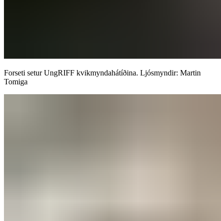
Forseti setur UngRIFF kvikmyndahátíðina. Ljósmyndir: Martin
Tomiga​​​​‌ ‍ ​‍​‍‌‍ ‌ ​‍‌‍‍‌‌‍‌ ‌‍‍‌‌‍ ‍​‍​‍​ ‍‍​‍​‍‌ ​ ‌‍​‌‌‍ ‍‌‍‍‌‌ ‌​‌ ‍‌​‍ ‍‌‍‍‌‌‍ ​‍​‍​‍ ​​‍​‍‌‍‍​‌ ​‍‌‍‌‌‌‍‌‍​‍​‍​ ‍‍​‍​‍‌‍‍​‌ ‌​‌ ‌​‌ ​​‌ ​ ​‍ ​‍ ‌‍‌‍‌‍ ‌ ​‍‌ ​ ‌‍‌‌‌ ‌​‌‍‍‌​‍ ‌‌‍‍‌‌ ​ ‌‍ ​‌‍​‌‌‍ ‍‌‍‌​‌ ​ ​‍ ‍‌ ‌‍‌‍‌‌‌ ​‍‌‍​ ‌‍‌‌‌‍ ​​‍ ‍‌‍​‌‌ ​​‌ ​​​‍ ‌ ​ ‌ ‌​‌ ‌‌‌‍‌​‌‍‍‌‌‍ ​‍ ‌‍‍‌‌‍ ‍‌ ‌​‌‍‌‌‌‍ ‍‌ ‌​​‍ ‌‍‌‌‌‍‌​‌‍‍‌‌ ‌​​‍ ‌‍ ‌‌‍ ‌‍‌​‌‍‌‌​ ‌‌ ​​‌ ​‍‌‍‌‌‌ ​ ‌‍‌‌‌‍ ‍‌ ‌​‌‍​‌‌ ‌​‌‍‍‌‌‍ ‌‍ ‍​ ‍ ‌‍‍‌‌‍‌​​ ‌​ ‌​​ ​​‌‍‌ ‌​‌‍‌​‍‍‌​‍‌‌​‌​‌ ​ ‌‍​ ‌‍ ‍‌‍‌‍‌‌‍‌‌​‌‌‌​‌‍‌‌‌​‌​‍‍‌‌​‌‌‌‌‌‌​ ‌‌​‌‍‌ ‌‌‌​‍ ​ ‍ ‌ ‌​‌ ‍‌‌ ​​‌‍‌‌​ ‌‌‍ ‍‌‍‌‌‌ ‌ ‌ ​ ​ ‍ ‌ ​​‌‍​‌‌ ‌​‌‍‍​​ ‌‌ ​​‌‍​‌‌‍‌ ‌‍‌‌‌​​‍‌ ‌‌‌‍‍‌‌‍ ​‌‍‌​‌‍‌‌‌ ​‍​‍‌‌​ ‌‌‌​​‍‌‌ ‌‍‍ ‌‍‌‌‌ ‍‌​‍‌‌​ ​ ‌​‌​​‍‌‌​ ​ ‌​‌​​‍‌‌​ ​‍​ ​‍‌‍‌​​ ‌ ​ ‌‍‌‍​ ‌‍​ ‌‍​‍​ ‌‌​ ‌​​‍ ‌​ ​‍​ ‌‍‌‍​ ​ ‌ ​‍ ‌​ ‌​‌‍‌‌​ ‌‌​ ‍‌​‍ ‌‌‍​‍‌‍​‍​ ​ ​ ​‌​‍ ‌​ ‍​‌‍​‌‌‍​ ​ ‍‌​ ​‌​ ‌​​ ‌‌​ ‌‍‌‍​ ​ ​‍‌‍​ ​ ‍​​‍‌‌​ ​‍​ ​‍​‍‌‌​ ‌‌‌​‌​​‍ ‍‌‍‍‌‌‍ ‌‌‍​‌‌‍‌ ‌‍‌‌‌ ​ ​‍‌‌​ ‌‌‌​​‍‌‌ ‌‍‍ ‌‍‌‌‌ ‍‌​‍‌‌​ ​ ‌​‌​​‍‌‌​ ​ ‌​‌​​‍‌‌​ ​‍​ ​‍​ ‌‌​ ‌​‌‍‌‍​ ‌‍​ ​‌​ ​​​ ​‍​ ​‍​‍ ‌‌‍​‌​ ‌ ​ ‌‍​ ​ ​‍ ‌​ ‌​‌‍​ ​ ​​​ ​‌​‍ ‌​ ‍‌​ ‌‌‌‍‌‍‌‍​ ​‍ ‌‌‍​‌‌‍​‌​ ‌ ​ ​ ‌‍‌‍‌‍‌‌​ ‌ ‌‍​‍‌‍​‍​ ‌‌​ ‌‍​ ​‌​‍‌‌​ ​‍​ ​‍​‍‌‌​ ‌‌‌​‌​​‍ ‍‌‍​ ‌‍​‌‌ ​​‌ ‌​‌‍‍‌‌‍ ‌‍ ‍​ ‌‍​‍‌‍​‌‌ ​ ‌‍‌‌‌‌‌‌‌ ​‍‌‍ ​​ ‌‌‍‍​‌ ‌​‌ ‌​‌ ​​‌ ​ ​‍‌‌​ ​‍‌​‌‍​‍‌‌​ ​‍‌​‌‍‌‍‌‍‌‍ ‌ ​‍‌ ​ ‌‍‌‌‌ ‌​‌‍‍‌​‍ ‌‌‍‍‌‌ ​ ‌‍ ​‌‍​‌‌‍ ‍‌‍‌​‌ ​ ​‍ ‍‌ ‌‍‌‍‌‌‌ ​‍‌‍​ ‌‍‌‌‌‍ ​​‍ ‍‌‍​‌‌ ​​‌ ​​​‍‌‌​ ​‍‌​‌‍‌ ​ ‌ ‌​‌ ‌‌‌‍‌​‌‍‍‌‌‍ ​‍‌‍‌‍‍‌‌‍‌​​ ‌​ ‌​​ ​​‌‍‌ ‌​‌‍‌​‍‍‌​‍‌‌​‌​‌ ​ ‌‍​ ‌‍ ‍‌‍‌‍‌‌‍‌‌​‌‌‌​‌‍‌‌‌​‌​‍‍‌‌​‌‌‌‌‌‌​ ‌‌​‌‍‌ ‌‌‌​‍ ​‍‌‍‌ ‌​‌ ‍‌‌ ​​‌‍‌‌​ ‌‌‍ ‍‌‍‌‌‌ ‌ ‌ ​ ​‍‌‍‌ ​​‌‍​‌‌ ‌​‌‍‍​​ ‌‌ ​​‌‍​‌‌‍‌ ‌‍‌‌‌​​‍‌ ‌‌‌‍‍‌‌‍ ​‌‍‌​‌‍‌‌‌ ​‍​‍‌‌​ ‌‌‌​​‍‌‌ ‌‍‍ ‌‍‌‌‌ ‍‌​‍‌‌​ ​ ‌​‌​​‍‌‌​ ​ ‌​‌​​‍‌‌​ ​‍​ ​‍‌‍‌​​ ‌ ​ ‌‍‌‍​ ‌‍​ ‌‍​‍​ ‌‌​ ‌​​‍ ‌​ ​‍​ ‌‍‌‍​ ​ ‌ ​‍ ‌​ ‌​‌‍‌‌​ ‌‌​ ‍‌​‍ ‌‌‍​‍‌‍​‍​ ​ ​ ​‌​‍ ‌​ ‍​‌‍​‌‌‍​ ​ ‍‌​ ​‌​ ‌​​ ‌‌​ ‌‍‌‍​ ​ ​‍‌‍​ ​ ‍​​‍‌‌​ ​‍​ ​‍​‍‌‌​ ‌‌‌​‌​​‍ ‍‌‍‍‌‌‍ ‌‌‍​‌‌‍‌ ‌‍‌‌‌ ​ ​‍‌‌​ ‌‌‌​​‍‌‌ ‌‍‍ ‌‍‌‌‌ ‍‌​‍‌‌​ ​ ‌​‌​​‍‌‌​ ​ ‌​‌​​‍‌‌​ ​‍​ ​‍​ ‌‌​ ‌​‌‍‌‍​ ‌‍​ ​‌​ ​​​ ​‍​ ​‍​‍ ‌‌‍​‌​ ‌ ​ ‌‍​ ​ ​‍ ‌​ ‌​‌‍​ ​ ​​​ ​‌​‍ ‌​ ‍‌​ ‌‌‌‍‌‍‌‍​ ​‍ ‌‌‍​‌‌‍​‌​ ‌ ​ ​ ‌‍‌‍‌‍‌‌​ ‌ ‌‍​‍‌‍​‍​ ‌‌​ ‌‍​ ​‌​‍‌‌​ ​‍​ ​‍​‍‌‌​ ‌‌‌​‌​​‍ ‍‌‍​ ‌‍​‌‌ ​​‌ ‌​‌‍‍‌‌‍ ‌‍ ‍​‍‌‍‌ ​​‌‍‌‌‌ ​‍‌ ​ ‌ ​​‌‍‌‌‌‍​ ‌ ‌​‌‍‍‌‌ ‌‍‌‍‌‌​ ‌‌ ​​‌ ‌‌‌‍​‍‌‍ ​‌‍‍‌‌ ​ ‌‍‍​‌‍‌‌‌‍‌​​‍​‍‌ ‌