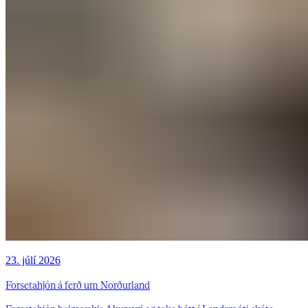
23. júlí 2026
Forsetahjón á ferð um Norðurland