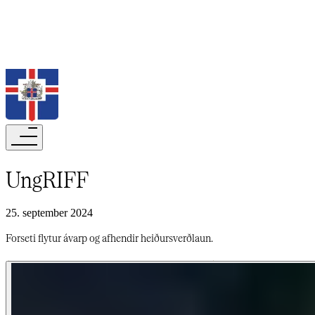
Leita
UngRIFF​​​​‌ ‍ ​‍​‍‌‍ ‌ ​‍‌‍‍‌‌‍‌ ‌‍‍‌‌‍ ‍​‍​‍​ ‍‍​‍​‍‌ ​ ‌‍​‌‌‍ ‍‌‍‍‌‌ ‌​‌ ‍‌​‍ ‍‌‍‍‌‌‍ ​‍​‍​‍ ​​‍​‍‌‍‍​‌ ​‍‌‍‌‌‌‍‌‍​‍​‍​ ‍‍​‍​‍‌‍‍​‌ ‌​‌ ‌​‌ ​​‌ ​ ​‍ ​‍ ‌‍‌‍‌‍ ‌ ​‍‌ ​ ‌‍‌‌‌ ‌​‌‍‍‌​‍ ‌‌‍‍‌‌ ​ ‌‍ ​‌‍​‌‌‍ ‍‌‍‌​‌ ​ ​‍ ‍‌ ‌‍‌‍‌‌‌ ​‍‌‍​ ‌‍‌‌‌‍ ​​‍ ‍‌‍​‌‌ ​​‌ ​​​‍ ‌ ​ ‌ ‌​‌ ‌‌‌‍‌​‌‍‍‌‌‍ ​‍ ‌‍‍‌‌‍ ‍‌ ‌​‌‍‌‌‌‍ ‍‌ ‌​​‍ ‌‍‌‌‌‍‌​‌‍‍‌‌ ‌​​‍ ‌‍ ‌‌‍ ‌‍‌​‌‍‌‌​ ‌‌ ​​‌ ​‍‌‍‌‌‌ ​ ‌‍‌‌‌‍ ‍‌ ‌​‌‍​‌‌ ‌​‌‍‍‌‌‍ ‌‍ ‍​ ‍ ‌‍‍‌‌‍‌​​ ‌​ ‌​​ ​​‌‍‌ ‌​‌‍‌​‍‍‌​‍‌‌​‌​‌ ​ ‌‍​ ‌‍ ‍‌‍‌‍‌‌‍‌‌​‌‌‌​‌‍‌‌‌​‌​‍‍‌‌​‌‌‌‌‌‌​ ‌‌​‌‍‌ ‌‌‌​‍ ​ ‍ ‌ ‌​‌ ‍‌‌ ​​‌‍‌‌​ ‌‌‍ ‍‌‍‌‌‌ ‌ ‌ ​ ​ ‍ ‌ ​​‌‍​‌‌ ‌​‌‍‍​​ ‌‌ ‌​‌‍‍‌‌ ‌​‌‍ ​‌‍‌‌​ ‌‍​‍‌‍​‌‌ ​ ‌‍‌‌‌‌‌‌‌ ​‍‌‍ ​​ ‌‌‍‍​‌ ‌​‌ ‌​‌ ​​‌ ​ ​‍‌‌​ ​‍‌​‌‍​‍‌‌​ ​‍‌​‌‍‌‍‌‍‌‍ ‌ ​‍‌ ​ ‌‍‌‌‌ ‌​‌‍‍‌​‍ ‌‌‍‍‌‌ ​ ‌‍ ​‌‍​‌‌‍ ‍‌‍‌​‌ ​ ​‍ ‍‌ ‌‍‌‍‌‌‌ ​‍‌‍​ ‌‍‌‌‌‍ ​​‍ ‍‌‍​‌‌ ​​‌ ​​​‍‌‌​ ​‍‌​‌‍‌ ​ ‌ ‌​‌ ‌‌‌‍‌​‌‍‍‌‌‍ ​‍‌‍‌‍‍‌‌‍‌​​ ‌​ ‌​​ ​​‌‍‌ ‌​‌‍‌​‍‍‌​‍‌‌​‌​‌ ​ ‌‍​ ‌‍ ‍‌‍‌‍‌‌‍‌‌​‌‌‌​‌‍‌‌‌​‌​‍‍‌‌​‌‌‌‌‌‌​ ‌‌​‌‍‌ ‌‌‌​‍ ​‍‌‍‌ ‌​‌ ‍‌‌ ​​‌‍‌‌​ ‌‌‍ ‍‌‍‌‌‌ ‌ ‌ ​ ​‍‌‍‌ ​​‌‍​‌‌ ‌​‌‍‍​​ ‌‌ ‌​‌‍‍‌‌ ‌​‌‍ ​‌‍‌‌​‍‌‍‌ ​​‌‍‌‌‌ ​‍‌ ​ ‌ ​​‌‍‌‌‌‍​ ‌ ‌​‌‍‍‌‌ ‌‍‌‍‌‌​ ‌‌ ​​‌ ‌‌‌‍​‍‌‍ ​‌‍‍‌‌ ​ ‌‍‍​‌‍‌‌‌‍‌​​‍​‍‌ ‌
25. september 2024
Forseti flytur ávarp og afhendir heiðursverðlaun.​​​​‌ ‍ ​‍​‍‌‍ ‌ ​‍‌‍‍‌‌‍‌ ‌‍‍‌‌‍ ‍​‍​‍​ ‍‍​‍​‍‌ ​ ‌‍​‌‌‍ ‍‌‍‍‌‌ ‌​‌ ‍‌​‍ ‍‌‍‍‌‌‍ ​‍​‍​‍ ​​‍​‍‌‍‍​‌ ​‍‌‍‌‌‌‍‌‍​‍​‍​ ‍‍​‍​‍‌‍‍​‌ ‌​‌ ‌​‌ ​​‌ ​ ​‍ ​‍ ‌‍‌‍‌‍ ‌ ​‍‌ ​ ‌‍‌‌‌ ‌​‌‍‍‌​‍ ‌‌‍‍‌‌ ​ ‌‍ ​‌‍​‌‌‍ ‍‌‍‌​‌ ​ ​‍ ‍‌ ‌‍‌‍‌‌‌ ​‍‌‍​ ‌‍‌‌‌‍ ​​‍ ‍‌‍​‌‌ ​​‌ ​​​‍ ‌ ​ ‌ ‌​‌ ‌‌‌‍‌​‌‍‍‌‌‍ ​‍ ‌‍‍‌‌‍ ‍‌ ‌​‌‍‌‌‌‍ ‍‌ ‌​​‍ ‌‍‌‌‌‍‌​‌‍‍‌‌ ‌​​‍ ‌‍ ‌‌‍ ‌‍‌​‌‍‌‌​ ‌‌ ​​‌ ​‍‌‍‌‌‌ ​ ‌‍‌‌‌‍ ‍‌ ‌​‌‍​‌‌ ‌​‌‍‍‌‌‍ ‌‍ ‍​ ‍ ‌‍‍‌‌‍‌​​ ‌​ ‌​​ ​​‌‍‌ ‌​‌‍‌​‍‍‌​‍‌‌​‌​‌ ​ ‌‍​ ‌‍ ‍‌‍‌‍‌‌‍‌‌​‌‌‌​‌‍‌‌‌​‌​‍‍‌‌​‌‌‌‌‌‌​ ‌‌​‌‍‌ ‌‌‌​‍ ​ ‍ ‌ ‌​‌ ‍‌‌ ​​‌‍‌‌​ ‌‌‍ ‍‌‍‌‌‌ ‌ ‌ ​ ​ ‍ ‌ ​​‌‍​‌‌ ‌​‌‍‍​​ ‌‌‍‌​‌‍‌‌‌ ​ ‌‍​ ‌ ​‍‌‍‍‌‌ ​​‌ ‌​‌‍‍‌‌‍ ‌‍ ‍​ ‌‍​‍‌‍​‌‌ ​ ‌‍‌‌‌‌‌‌‌ ​‍‌‍ ​​ ‌‌‍‍​‌ ‌​‌ ‌​‌ ​​‌ ​ ​‍‌‌​ ​‍‌​‌‍​‍‌‌​ ​‍‌​‌‍‌‍‌‍‌‍ ‌ ​‍‌ ​ ‌‍‌‌‌ ‌​‌‍‍‌​‍ ‌‌‍‍‌‌ ​ ‌‍ ​‌‍​‌‌‍ ‍‌‍‌​‌ ​ ​‍ ‍‌ ‌‍‌‍‌‌‌ ​‍‌‍​ ‌‍‌‌‌‍ ​​‍ ‍‌‍​‌‌ ​​‌ ​​​‍‌‌​ ​‍‌​‌‍‌ ​ ‌ ‌​‌ ‌‌‌‍‌​‌‍‍‌‌‍ ​‍‌‍‌‍‍‌‌‍‌​​ ‌​ ‌​​ ​​‌‍‌ ‌​‌‍‌​‍‍‌​‍‌‌​‌​‌ ​ ‌‍​ ‌‍ ‍‌‍‌‍‌‌‍‌‌​‌‌‌​‌‍‌‌‌​‌​‍‍‌‌​‌‌‌‌‌‌​ ‌‌​‌‍‌ ‌‌‌​‍ ​‍‌‍‌ ‌​‌ ‍‌‌ ​​‌‍‌‌​ ‌‌‍ ‍‌‍‌‌‌ ‌ ‌ ​ ​‍‌‍‌ ​​‌‍​‌‌ ‌​‌‍‍​​ ‌‌‍‌​‌‍‌‌‌ ​ ‌‍​ ‌ ​‍‌‍‍‌‌ ​​‌ ‌​‌‍‍‌‌‍ ‌‍ ‍​‍‌‍‌ ​​‌‍‌‌‌ ​‍‌ ​ ‌ ​​‌‍‌‌‌‍​ ‌ ‌​‌‍‍‌‌ ‌‍‌‍‌‌​ ‌‌ ​​‌ ‌‌‌‍​‍‌‍ ​‌‍‍‌‌ ​ ‌‍‍​‌‍‌‌‌‍‌​​‍​‍‌ ‌