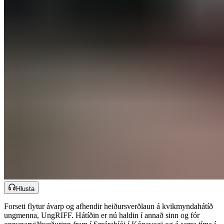
Hlusta
Forseti flytur ávarp og afhendir heiðursverðlaun á kvikmyndahátíð
ungmenna, UngRIFF. Hátíðin er nú haldin í annað sinn og fór