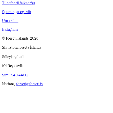
Tilnefnt til fálkaorðu
Spurningar og svör
Um vefinn
Instagram
© Forseti Íslands, 2026
Skrifstofa forseta Íslands
Sóleyjargötu 1
101 Reykjavík
Sími: 540 4400.
Netfang:
forseti@forseti.is