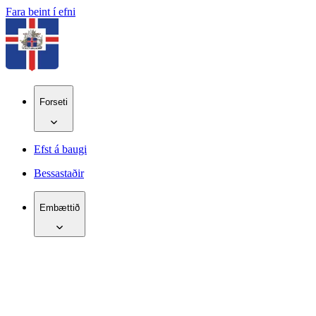
Fara beint í efni
Forseti
Efst á baugi
Bessastaðir
Embættið
IS
EN