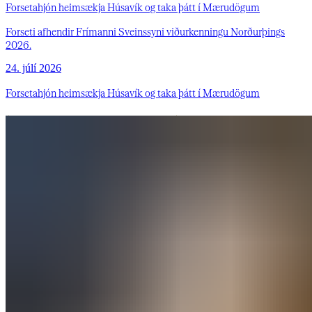
Forsetahjón heimsækja Húsavík og taka þátt í Mærudögum
Forseti afhendir Frímanni Sveinssyni viðurkenningu Norðurþings
2026.
24. júlí 2026
Forsetahjón heimsækja Húsavík og taka þátt í Mærudögum