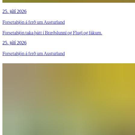
25. júlí 2026
Forsetahjón á ferð um Austurland
Forsetahjón taka þátt í Bræðslunni og Flugi og fákum.
25. júlí 2026
Forsetahjón á ferð um Austurland