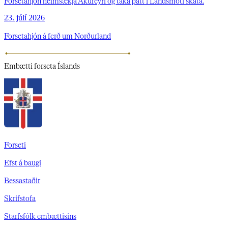
Forsetahjón heimsækja Akureyri og taka þátt í Landsmóti skáta.
23. júlí 2026
Forsetahjón á ferð um Norðurland
Embætti
forseta Íslands
Forseti
Efst á baugi
Bessastaðir
Skrifstofa
Starfsfólk embættisins