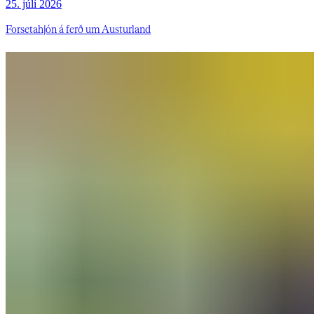
25. júlí 2026
Forsetahjón á ferð um Austurland