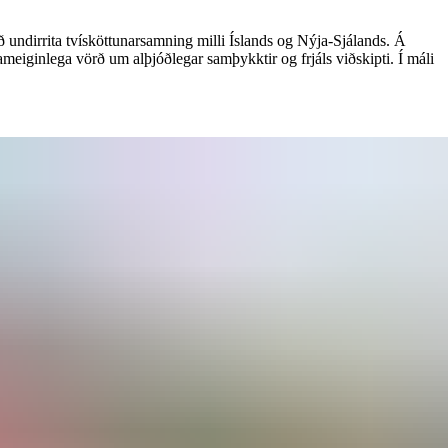
að undirrita tvísköttunarsamning milli Íslands og Nýja-Sjálands. Á
ameiginlega vörð um alþjóðlegar samþykktir og frjáls viðskipti. Í máli