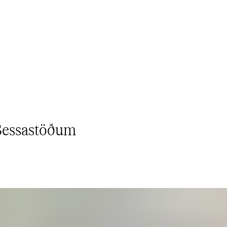
‍‌‌‍ ​‍‌‍‌‍‍‌‌‍‌​​ ‌‌ ​ ‌​‍‌‌​‌​‌‍‍​‌​​‌‌‍‌​‌‍​ ​ ‌‌‌‌‌​‌​​ ‌‌‍​‌‌​ ‌‌‌‌‌​‍‌​ ‌​‌​ ‌​ ​ ‌‌​ ‌‌‌​‌​​‌‌‌‌‍‌​‍​​‍‌‍‌ ‌​‌ ‍‌‌ ​​‌‍‌‌​ ‌‌‍ ‍‌‍‌‌‌ ‌ ‌ ​ ​‍‌‍‌ ​​‌‍​‌‌ ‌​‌‍‍​​ ‌‌ ‌​‌‍‍‌‌ ‌​‌‍ ​‌‍‌‌​‍‌‍‌ ​​‌‍‌‌‌ ​‍‌ ​ ‌ ​​‌‍‌‌‌‍​ ‌ ‌​‌‍‍‌‌ ‌‍‌‍‌‌​ ‌‌ ​​‌ ‌‌‌‍​‍‌‍ ​‌‍‍‌‌ ​ ‌‍‍​‌‍‌‌‌‍‌​​‍​‍‌ ‌