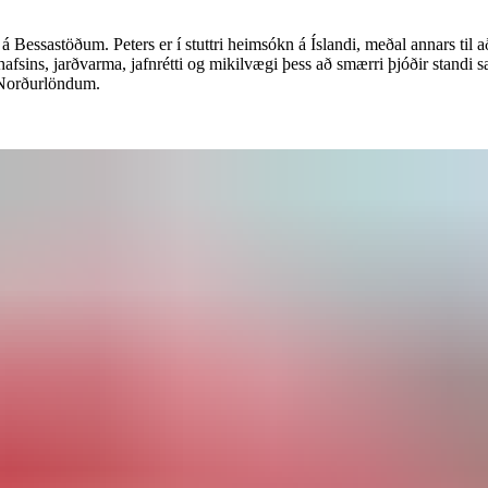
á Bessastöðum. Peters er í stuttri heimsókn á Íslandi, meðal annars til 
afsins, jarðvarma, jafnrétti og mikilvægi þess að smærri þjóðir standi s
 ‌​‌​​‍‌‌​ ​ ‌​‌​​‍‌‌​ ​‍​ ​‍​ ‌ ​ ​​​ ​‌​ ‍​​ ‍‌​ ​ ​ ‍​‌‍‌​‌‍​ ‌‍‌‌​ ​‌‌‍​‍​‍‌‌​ ​‍​ ​‍​‍‌‌​ ‌‌‌​‌​​‍ ‍‌‍​ ‌‍‍​‌‍‍‌‌‍ ​‌‍‌​‌ ​‍‌‍‌‌‌‍ ‍​‍‌‌​ ‌‌‌​​‍‌‌ ‌‍‍ ‌‍‌‌‌ ‍‌​‍‌‌​ ​ ‌​‌​​‍‌‌​ ​ ‌​‌​​‍‌‌​ ​‍​ ​‍‌‍‌‍​ ‍​‌‍​‌​ ​ ‌‍‌‍​ ‌‌​ ​‌‌‍‌‌‌‍‌‍​ ‌​‌‍​ ​ ‌‌​‍‌‌​ ​‍​ ​‍​‍‌‌​ ‌‌‌​‌​​‍ ‍‌ ‌​‌‍‌‌‌ ‍​‌ ‌​​‍‌‍‌ ​​‌‍‌‌‌ ​‍‌ ​ ‌ ​​‌‍‌‌‌‍​ ‌ ‌​‌‍‍‌‌ ‌‍‌‍‌‌​ ‌‌ ​​‌ ‌‌‌‍​‍‌‍ ​‌‍‍‌‌ ​ ‌‍‍​‌‍‌‌‌‍‌​​‍​‍‌ ‌