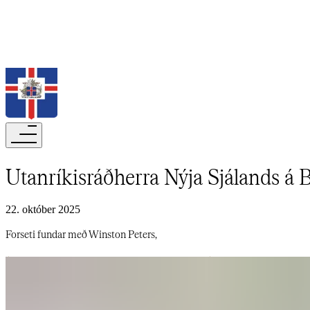
Leita
Utanríkisráðherra Nýja Sjálands á Bessastöðum​​​​‌ ‍ ​‍​‍‌‍ ‌ ​‍‌‍‍‌‌‍‌ ‌‍‍‌‌‍ ‍​‍​‍​ ‍‍​‍​‍‌ ​ ‌‍​‌‌‍ ‍‌‍‍‌‌ ‌​‌ ‍‌​‍ ‍‌‍‍‌‌‍ ​‍​‍​‍ ​​‍​‍‌‍‍​‌ ​‍‌‍‌‌‌‍‌‍​‍​‍​ ‍‍​‍​‍‌‍‍​‌ ‌​‌ ‌​‌ ​​‌ ​ ​‍ ​‍ ‌‍‌‍‌‍ ‌ ​‍‌ ​ ‌‍‌‌‌ ‌​‌‍‍‌​‍ ‌‌‍‍‌‌ ​ ‌‍ ​‌‍​‌‌‍ ‍‌‍‌​‌ ​ ​‍ ‍‌ ‌‍‌‍‌‌‌ ​‍‌‍​ ‌‍‌‌‌‍ ​​‍ ‍‌‍​‌‌ ​​‌ ​​​‍ ‌ ​ ‌ ‌​‌ ‌‌‌‍‌​‌‍‍‌‌‍ ​‍ ‌‍‍‌‌‍ ‍‌ ‌​‌‍‌‌‌‍ ‍‌ ‌​​‍ ‌‍‌‌‌‍‌​‌‍‍‌‌ ‌​​‍ ‌‍ ‌‌‍ ‌‍‌​‌‍‌‌​ ‌‌ ​​‌ ​‍‌‍‌‌‌ ​ ‌‍‌‌‌‍ ‍‌ ‌​‌‍​‌‌ ‌​‌‍‍‌‌‍ ‌‍ ‍​ ‍ ‌‍‍‌‌‍‌​​ ‌‌ ​ ‌​‍‌‌​‌​‌‍‍​‌​​‌‌‍‌​‌‍​ ​ ‌‌‌‌‌​‌​​ ‌‌‍​‌‌​ ‌‌‌‌‌​‍‌​ ‌​‌​ ‌​ ​ ‌‌​ ‌‌‌​‌​​‌‌‌‌‍‌​‍​​ ‍ ‌ ‌​‌ ‍‌‌ ​​‌‍‌‌​ ‌‌‍ ‍‌‍‌‌‌ ‌ ‌ ​ ​ ‍ ‌ ​​‌‍​‌‌ ‌​‌‍‍​​ ‌‌ ‌​‌‍‍‌‌ ‌​‌‍ ​‌‍‌‌​ ‌‍​‍‌‍​‌‌ ​ ‌‍‌‌‌‌‌‌‌ ​‍‌‍ ​​ ‌‌‍‍​‌ ‌​‌ ‌​‌ ​​‌ ​ ​‍‌‌​ ​‍‌​‌‍​‍‌‌​ ​‍‌​‌‍‌‍‌‍‌‍ ‌ ​‍‌ ​ ‌‍‌‌‌ ‌​‌‍‍‌​‍ ‌‌‍‍‌‌ ​ ‌‍ ​‌‍​‌‌‍ ‍‌‍‌​‌ ​ ​‍ ‍‌ ‌‍‌‍‌‌‌ ​‍‌‍​ ‌‍‌‌‌‍ ​​‍ ‍‌‍​‌‌ ​​‌ ​​​‍‌‌​ ​‍‌​‌‍‌ ​ ‌ ‌​‌ ‌‌‌‍‌​‌‍
22. október 2025
Forseti fundar með Winston Peters,​​​​‌ ‍ ​‍​‍‌‍ ‌ ​‍‌‍‍‌‌‍‌ ‌‍‍‌‌‍ ‍​‍​‍​ ‍‍​‍​‍‌ ​ ‌‍​‌‌‍ ‍‌‍‍‌‌ ‌​‌ ‍‌​‍ ‍‌‍‍‌‌‍ ​‍​‍​‍ ​​‍​‍‌‍‍​‌ ​‍‌‍‌‌‌‍‌‍​‍​‍​ ‍‍​‍​‍‌‍‍​‌ ‌​‌ ‌​‌ ​​‌ ​ ​‍ ​‍ ‌‍‌‍‌‍ ‌ ​‍‌ ​ ‌‍‌‌‌ ‌​‌‍‍‌​‍ ‌‌‍‍‌‌ ​ ‌‍ ​‌‍​‌‌‍ ‍‌‍‌​‌ ​ ​‍ ‍‌ ‌‍‌‍‌‌‌ ​‍‌‍​ ‌‍‌‌‌‍ ​​‍ ‍‌‍​‌‌ ​​‌ ​​​‍ ‌ ​ ‌ ‌​‌ ‌‌‌‍‌​‌‍‍‌‌‍ ​‍ ‌‍‍‌‌‍ ‍‌ ‌​‌‍‌‌‌‍ ‍‌ ‌​​‍ ‌‍‌‌‌‍‌​‌‍‍‌‌ ‌​​‍ ‌‍ ‌‌‍ ‌‍‌​‌‍‌‌​ ‌‌ ​​‌ ​‍‌‍‌‌‌ ​ ‌‍‌‌‌‍ ‍‌ ‌​‌‍​‌‌ ‌​‌‍‍‌‌‍ ‌‍ ‍​ ‍ ‌‍‍‌‌‍‌​​ ‌‌ ​ ‌​‍‌‌​‌​‌‍‍​‌​​‌‌‍‌​‌‍​ ​ ‌‌‌‌‌​‌​​ ‌‌‍​‌‌​ ‌‌‌‌‌​‍‌​ ‌​‌​ ‌​ ​ ‌‌​ ‌‌‌​‌​​‌‌‌‌‍‌​‍​​ ‍ ‌ ‌​‌ ‍‌‌ ​​‌‍‌‌​ ‌‌‍ ‍‌‍‌‌‌ ‌ ‌ ​ ​ ‍ ‌ ​​‌‍​‌‌ ‌​‌‍‍​​ ‌‌‍‌​‌‍‌‌‌ ​ ‌‍​ ‌ ​‍‌‍‍‌‌ ​​‌ ‌​‌‍‍‌‌‍ ‌‍ ‍​ ‌‍​‍‌‍​‌‌ ​ ‌‍‌‌‌‌‌‌‌ ​‍‌‍ ​​ ‌‌‍‍​‌ ‌​‌ ‌​‌ ​​‌ ​ ​‍‌‌​ ​‍‌​‌‍​‍‌‌​ ​‍‌​‌‍‌‍‌‍‌‍ ‌ ​‍‌ ​ ‌‍‌‌‌ ‌​‌‍‍‌​‍ ‌‌‍‍‌‌ ​ ‌‍ ​‌‍​‌‌‍ ‍‌‍‌​‌ ​ ​‍ ‍‌ ‌‍‌‍‌‌‌ ​‍‌‍​ ‌‍‌‌‌‍ ​​‍ ‍‌‍​‌‌ ​​‌ ​​​‍‌‌​ ​‍‌​‌‍‌ ​ ‌ ‌​‌ ‌‌‌‍‌​‌‍‍‌‌‍ ​‍‌‍‌‍‍‌‌‍‌​​ ‌‌ ​ ‌​‍‌‌​‌​‌‍‍​‌​​‌‌‍‌​‌‍​ ​ ‌‌‌‌‌​‌​​ ‌‌‍​‌‌​ ‌‌‌‌‌​‍‌​ ‌​‌​ ‌​ ​ ‌‌​ ‌‌‌​‌​​‌‌‌‌‍‌​‍​​‍‌‍‌ ‌​‌ ‍‌‌ ​​‌‍‌‌​ ‌‌‍ ‍‌‍‌‌‌ ‌ ‌ ​ ​‍‌‍‌ ​​‌‍​‌‌ ‌​‌‍‍​​ ‌‌‍‌​‌‍‌‌‌ ​ ‌‍​ ‌ ​‍‌‍‍‌‌ ​​‌ ‌​‌‍‍‌‌‍ ‌‍ ‍​‍‌‍‌ ​​‌‍‌‌‌ ​‍‌ ​ ‌ ​​‌‍‌‌‌‍​ ‌ ‌​‌‍‍‌‌ ‌‍‌‍‌‌​ ‌‌ ​​‌ ‌‌‌‍​‍‌‍ ​‌‍‍‌‌ ​ ‌‍‍​‌‍‌‌‌‍‌​​‍​‍‌ ‌