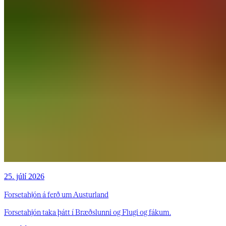
25. júlí 2026
Forsetahjón á ferð um Austurland
Forsetahjón taka þátt í Bræðslunni og Flugi og fákum.