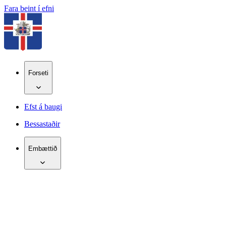
Fara beint í efni
Forseti
Efst á baugi
Bessastaðir
Embættið
IS
EN