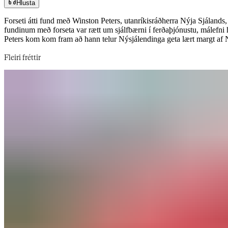
Hlusta
Forseti átti fund með Winston Peters, utanríkisráðherra Nýja Sjálands, 
fundinum með forseta var rætt um sjálfbærni í ferðaþjónustu, málefni h
Peters kom kom fram að hann telur Nýsjálendinga geta lært margt af Norðurlöndum.​​​​‌ ‍ ​‍​‍‌‍ ‌ ​‍‌‍‍‌‌‍‌ ‌‍‍‌‌‍ ‍​‍​‍​ ‍‍​‍​‍‌ ​ ‌‍​‌‌‍ ‍‌‍‍‌‌ ‌​‌ ‍‌​‍ ‍‌‍‍‌‌‍ ​‍​‍​‍ ​​‍​‍‌‍‍​‌ ​‍‌‍‌‌‌‍‌‍​‍​‍​ ‍‍​‍​‍‌‍‍​‌ ‌​‌ ‌​‌ ​​‌ ​ ​‍ ​‍ ‌‍‌‍‌‍ ‌ ​‍‌ ​ ‌‍‌‌‌ ‌​‌‍‍‌​‍ ‌‌‍‍‌‌ ​ ‌‍ ​‌‍​‌‌‍ ‍‌‍‌​‌ ​ ​‍ ‍‌ ‌‍‌‍‌‌‌ ​‍‌‍​ ‌‍‌‌‌‍ ​​‍ ‍‌‍​‌‌ ​​‌ ​​​‍ ‌ ​ ‌ ‌​‌ ‌‌‌‍‌​‌‍‍‌‌‍ ​‍ ‌‍‍‌‌‍ ‍‌ ‌​‌‍‌‌‌‍ ‍‌ ‌​​‍ ‌‍‌‌‌‍‌​‌‍‍‌‌ ‌​​‍ ‌‍ ‌‌‍ ‌‍‌​‌‍‌‌​ ‌‌ ​​‌ ​‍‌‍‌‌‌ ​ ‌‍‌‌‌‍ ‍‌ ‌​‌‍​‌‌ ‌​‌‍‍‌‌‍ ‌‍ ‍​ ‍ ‌‍‍‌‌‍‌​​ ‌‌ ​ ‌​‍‌‌​‌​‌‍‍​‌​​‌‌‍‌​‌‍​ ​ ‌‌‌‌‌​‌​​ ‌‌‍​‌‌​ ‌‌‌‌‌​‍‌​ ‌​‌​ ‌​ ​ ‌‌​ ‌‌‌​‌​​‌‌‌‌‍‌​‍​​ ‍ ‌ ‌​‌ ‍‌‌ ​​‌‍‌‌​ ‌‌‍ ‍‌‍‌‌‌ ‌ ‌ ​ ​ ‍ ‌ ​​‌‍​‌‌ ‌​‌‍‍​​ ‌‌ ​​‌‍​‌‌‍‌ ‌‍‌‌‌​​‍‌ ‌‌‌‍‍‌‌‍ ​‌‍‌​‌‍‌‌‌ ​‍​‍‌‌​ ‌‌‌​​‍‌‌ ‌‍‍ ‌‍‌‌‌ ‍‌​‍‌‌​ ​ ‌​‌​​‍‌‌​ ​ ‌​‌​​‍‌‌​ ​‍​ ​‍‌ ​‍‌‍‍‌‌‍​ ‌‍‍​‌ ‌​‌‍‌‌‌ ‍​‌ ‌​​‍ ‌‌‍​‍‌ ‌ ​ ‌​‌‍ ​‌ ‌ ​ ​​‌‍‍​​ ‍​‌ ‍‍​‍‌‌​ ​‍​ ​‍​‍‌‌​ ‌‌‌​‌​​‍ ‍‌‍​ ‌‍ ‌‍ ‍‌ ‌​‌‍‌‌‌‍ ‍‌ ‌​​‍‌‌​ ‌‌‌​​‍‌‌ ‌‍‍ ‌‍‌‌‌ ‍‌​‍‌‌​ ​ ‌​‌​​‍‌‌​ ​ ‌​‌​​‍‌‌​ ​‍​ ​‍​ ‌ ​ ​​​ ​‌​ ‍​​ ‍‌​ ​ ​ ‍​‌‍‌​‌‍​ ‌‍‌‌​ ​‌‌‍​‍​‍‌‌​ ​‍​ ​‍​‍‌‌​ ‌‌‌​‌​​‍ ‍‌‍​ ‌‍‍​‌‍‍‌‌‍ ​‌‍‌​‌ ​‍‌‍‌‌‌‍ ‍​‍‌‌​ ‌‌‌​​‍‌‌ ‌‍‍ ‌‍‌‌‌ ‍‌​‍‌‌​ ​ ‌​‌​​‍‌‌​ ​ ‌​‌​​‍‌‌​ ​‍​ ​‍‌‍‌‍​ ‍​‌‍​‌​ ​ ‌‍‌‍​ ‌‌​ ​‌‌‍‌‌‌‍‌‍​ ‌​‌‍​ ​ ‌‌​‍‌‌​ ​‍​ ​‍​‍‌‌​ ‌‌‌​‌​​‍ ‍‌ ‌​‌‍‌‌‌ ‍​‌ ‌​​ ‌‍​‍‌‍​‌‌ ​ ‌‍‌‌‌‌‌‌‌ ​‍‌‍ ​​ ‌‌‍‍​‌ ‌​‌ ‌​‌ ​​‌ ​ ​‍‌‌​ ​‍‌​‌‍​‍‌‌​ ​‍‌​‌‍‌‍‌‍‌‍ ‌ ​‍‌ ​ ‌‍‌‌‌ ‌​‌‍‍‌​‍ ‌‌‍‍‌‌ ​ ‌‍ ​‌‍​‌‌‍ ‍‌‍‌​‌ ​ ​‍ ‍‌ ‌‍‌‍‌‌‌ ​‍‌‍​ ‌‍‌‌‌‍ ​​‍ ‍‌‍​‌‌ ​​‌ ​​​‍‌‌​ ​‍‌​‌‍‌ ​ ‌ ‌​‌ ‌‌‌‍‌​‌‍‍‌‌‍ ​‍‌‍‌‍‍‌‌‍‌​​ ‌‌ ​ ‌​‍‌‌​‌​‌‍‍​‌​​‌‌‍‌​‌‍​ ​ ‌‌‌‌‌​‌​​ ‌‌‍​‌‌​ ‌‌‌‌‌​‍‌​ ‌​‌​ ‌​ ​ ‌‌​ ‌‌‌​‌​​‌‌‌‌‍‌​‍​​‍‌‍‌ ‌​‌ ‍‌‌ ​​‌‍‌‌​ ‌‌‍ ‍‌‍‌‌‌ ‌ ‌ ​ ​‍‌‍‌ ​​‌‍​‌‌ ‌​‌‍‍​​ ‌‌ ​​‌‍​‌‌‍‌ ‌‍‌‌‌​​‍‌ ‌‌‌‍‍‌‌‍ ​‌‍‌​‌‍‌‌‌ ​‍​‍‌‌​ ‌‌‌​​‍‌‌ ‌‍‍ ‌‍‌‌‌ ‍‌​‍‌‌​ ​ ‌​‌​​‍‌‌​ ​ ‌​‌​​‍‌‌​ ​‍​ ​‍‌ ​‍‌‍‍‌‌‍​ ‌‍‍​‌ ‌​‌‍‌‌‌ ‍​‌ ‌​​‍ ‌‌‍​‍‌ ‌ ​ ‌​‌‍ ​‌ ‌ ​ ​​‌‍‍​​ ‍​‌ ‍‍​‍‌‌​ ​‍​ ​‍​‍‌‌​ ‌‌‌​‌​​‍ ‍‌‍​ ‌‍ ‌‍ ‍‌ ‌​‌‍‌‌‌‍ ‍‌ ‌​​‍‌‌​ ‌‌‌​​‍‌‌ ‌‍‍ ‌‍‌‌‌ ‍‌​‍‌‌​ ​
Fleiri fréttir