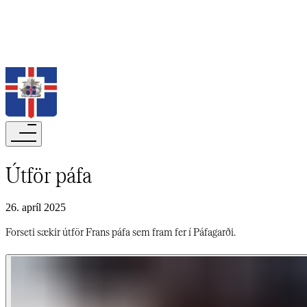
Leita
Útför páfa​​​​‌ ‍ ​‍​‍‌‍ ‌ ​‍‌‍‍‌‌‍‌ ‌‍‍‌‌‍ ‍​‍​‍​ ‍‍​‍​‍‌ ​ ‌‍​‌‌‍ ‍‌‍‍‌‌ ‌​‌ ‍‌​‍ ‍‌‍‍‌‌‍ ​‍​‍​‍ ​​‍​‍‌‍‍​‌ ​‍‌‍‌‌‌‍‌‍​‍​‍​ ‍‍​‍​‍‌‍‍​‌ ‌​‌ ‌​‌ ​​‌ ​ ​‍ ​‍ ‌‍‌‍‌‍ ‌ ​‍‌ ​ ‌‍‌‌‌ ‌​‌‍‍‌​‍ ‌‌‍‍‌‌ ​ ‌‍ ​‌‍​‌‌‍ ‍‌‍‌​‌ ​ ​‍ ‍‌ ‌‍‌‍‌‌‌ ​‍‌‍​ ‌‍‌‌‌‍ ​​‍ ‍‌‍​‌‌ ​​‌ ​​​‍ ‌ ​ ‌ ‌​‌ ‌‌‌‍‌​‌‍‍‌‌‍ ​‍ ‌‍‍‌‌‍ ‍‌ ‌​‌‍‌‌‌‍ ‍‌ ‌​​‍ ‌‍‌‌‌‍‌​‌‍‍‌‌ ‌​​‍ ‌‍ ‌‌‍ ‌‍‌​‌‍‌‌​ ‌‌ ​​‌ ​‍‌‍‌‌‌ ​ ‌‍‌‌‌‍ ‍‌ ‌​‌‍​‌‌ ‌​‌‍‍‌‌‍ ‌‍ ‍​ ‍ ‌‍‍‌‌‍‌​​ ‌‌ ‌​‌​ ​‌ ​‌‌​ ‌‌​ ​ ‌ ‌‍ ‌‍‍‌‌‍ ​‌‌‍‌‌ ‍‌‌ ‍‍‌‍‌​‌ ‍‌‌‌​ ‌ ‌ ​ ‌‌‌‍‍‌‌‌‍​‌‌‌​‌‍ ‍‌​ ​​ ‍ ‌ ‌​‌ ‍‌‌ ​​‌‍‌‌​ ‌‌‍ ‍‌‍‌‌‌ ‌ ‌ ​ ​ ‍ ‌ ​​‌‍​‌‌ ‌​‌‍‍​​ ‌‌ ‌​‌‍‍‌‌ ‌​‌‍ ​‌‍‌‌​ ‌‍​‍‌‍​‌‌ ​ ‌‍‌‌‌‌‌‌‌ ​‍‌‍ ​​ ‌‌‍‍​‌ ‌​‌ ‌​‌ ​​‌ ​ ​‍‌‌​ ​‍‌​‌‍​‍‌‌​ ​‍‌​‌‍‌‍‌‍‌‍ ‌ ​‍‌ ​ ‌‍‌‌‌ ‌​‌‍‍‌​‍ ‌‌‍‍‌‌ ​ ‌‍ ​‌‍​‌‌‍ ‍‌‍‌​‌ ​ ​‍ ‍‌ ‌‍‌‍‌‌‌ ​‍‌‍​ ‌‍‌‌‌‍ ​​‍ ‍‌‍​‌‌ ​​‌ ​​​‍‌‌​ ​‍‌​‌‍‌ ​ ‌ ‌​‌ ‌‌‌‍‌​‌‍‍‌‌‍ ​‍‌‍‌‍‍‌‌‍‌​​ ‌‌ ‌​‌​ ​‌ ​‌‌​ ‌‌​ ​ ‌ ‌‍ ‌‍‍‌‌‍ ​‌‌‍‌‌ ‍‌‌ ‍‍‌‍‌​‌ ‍‌‌‌​ ‌ ‌ ​ ‌‌‌‍‍‌‌‌‍​‌‌‌​‌‍ ‍‌​ ​​‍‌‍‌ ‌​‌ ‍‌‌ ​​‌‍‌‌​ ‌‌‍ ‍‌‍‌‌‌ ‌ ‌ ​ ​‍‌‍‌ ​​‌‍​‌‌ ‌​‌‍‍​​ ‌‌ ‌​‌‍‍‌‌ ‌​‌‍ ​‌‍‌‌​‍‌‍‌ ​​‌‍‌‌‌ ​‍‌ ​ ‌ ​​‌‍‌‌‌‍​ ‌ ‌​‌‍‍‌‌ ‌‍‌‍‌‌​ ‌‌ ​​‌ ‌‌‌‍​‍‌‍ ​‌‍‍‌‌ ​ ‌‍‍​‌‍‌‌‌‍‌​​‍​‍‌ ‌
26. apríl 2025
Forseti sækir útför Frans páfa sem fram fer í Páfagarði.​​​​‌ ‍ ​‍​‍‌‍ ‌ ​‍‌‍‍‌‌‍‌ ‌‍‍‌‌‍ ‍​‍​‍​ ‍‍​‍​‍‌ ​ ‌‍​‌‌‍ ‍‌‍‍‌‌ ‌​‌ ‍‌​‍ ‍‌‍‍‌‌‍ ​‍​‍​‍ ​​‍​‍‌‍‍​‌ ​‍‌‍‌‌‌‍‌‍​‍​‍​ ‍‍​‍​‍‌‍‍​‌ ‌​‌ ‌​‌ ​​‌ ​ ​‍ ​‍ ‌‍‌‍‌‍ ‌ ​‍‌ ​ ‌‍‌‌‌ ‌​‌‍‍‌​‍ ‌‌‍‍‌‌ ​ ‌‍ ​‌‍​‌‌‍ ‍‌‍‌​‌ ​ ​‍ ‍‌ ‌‍‌‍‌‌‌ ​‍‌‍​ ‌‍‌‌‌‍ ​​‍ ‍‌‍​‌‌ ​​‌ ​​​‍ ‌ ​ ‌ ‌​‌ ‌‌‌‍‌​‌‍‍‌‌‍ ​‍ ‌‍‍‌‌‍ ‍‌ ‌​‌‍‌‌‌‍ ‍‌ ‌​​‍ ‌‍‌‌‌‍‌​‌‍‍‌‌ ‌​​‍ ‌‍ ‌‌‍ ‌‍‌​‌‍‌‌​ ‌‌ ​​‌ ​‍‌‍‌‌‌ ​ ‌‍‌‌‌‍ ‍‌ ‌​‌‍​‌‌ ‌​‌‍‍‌‌‍ ‌‍ ‍​ ‍ ‌‍‍‌‌‍‌​​ ‌‌ ‌​‌​ ​‌ ​‌‌​ ‌‌​ ​ ‌ ‌‍ ‌‍‍‌‌‍ ​‌‌‍‌‌ ‍‌‌ ‍‍‌‍‌​‌ ‍‌‌‌​ ‌ ‌ ​ ‌‌‌‍‍‌‌‌‍​‌‌‌​‌‍ ‍‌​ ​​ ‍ ‌ ‌​‌ ‍‌‌ ​​‌‍‌‌​ ‌‌‍ ‍‌‍‌‌‌ ‌ ‌ ​ ​ ‍ ‌ ​​‌‍​‌‌ ‌​‌‍‍​​ ‌‌‍‌​‌‍‌‌‌ ​ ‌‍​ ‌ ​‍‌‍‍‌‌ ​​‌ ‌​‌‍‍‌‌‍ ‌‍ ‍​ ‌‍​‍‌‍​‌‌ ​ ‌‍‌‌‌‌‌‌‌ ​‍‌‍ ​​ ‌‌‍‍​‌ ‌​‌ ‌​‌ ​​‌ ​ ​‍‌‌​ ​‍‌​‌‍​‍‌‌​ ​‍‌​‌‍‌‍‌‍‌‍ ‌ ​‍‌ ​ ‌‍‌‌‌ ‌​‌‍‍‌​‍ ‌‌‍‍‌‌ ​ ‌‍ ​‌‍​‌‌‍ ‍‌‍‌​‌ ​ ​‍ ‍‌ ‌‍‌‍‌‌‌ ​‍‌‍​ ‌‍‌‌‌‍ ​​‍ ‍‌‍​‌‌ ​​‌ ​​​‍‌‌​ ​‍‌​‌‍‌ ​ ‌ ‌​‌ ‌‌‌‍‌​‌‍‍‌‌‍ ​‍‌‍‌‍‍‌‌‍‌​​ ‌‌ ‌​‌​ ​‌ ​‌‌​ ‌‌​ ​ ‌ ‌‍ ‌‍‍‌‌‍ ​‌‌‍‌‌ ‍‌‌ ‍‍‌‍‌​‌ ‍‌‌‌​ ‌ ‌ ​ ‌‌‌‍‍‌‌‌‍​‌‌‌​‌‍ ‍‌​ ​​‍‌‍‌ ‌​‌ ‍‌‌ ​​‌‍‌‌​ ‌‌‍ ‍‌‍‌‌‌ ‌ ‌ ​ ​‍‌‍‌ ​​‌‍​‌‌ ‌​‌‍‍​​ ‌‌‍‌​‌‍‌‌‌ ​ ‌‍​ ‌ ​‍‌‍‍‌‌ ​​‌ ‌​‌‍‍‌‌‍ ‌‍ ‍​‍‌‍‌ ​​‌‍‌‌‌ ​‍‌ ​ ‌ ​​‌‍‌‌‌‍​ ‌ ‌​‌‍‍‌‌ ‌‍‌‍‌‌​ ‌‌ ​​‌ ‌‌‌‍​‍‌‍ ​‌‍‍‌‌ ​ ‌‍‍​‌‍‌‌‌‍‌​​‍​‍‌ ‌