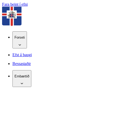
Fara beint í efni
Forseti
Efst á baugi
Bessastaðir
Embættið
IS
EN