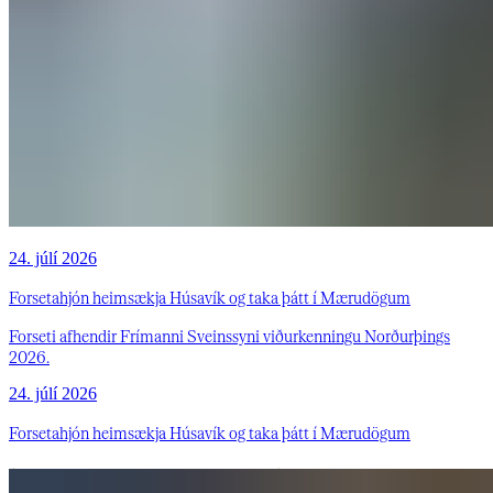
24. júlí 2026
Forsetahjón heimsækja Húsavík og taka þátt í Mærudögum
Forseti afhendir Frímanni Sveinssyni viðurkenningu Norðurþings
2026.
24. júlí 2026
Forsetahjón heimsækja Húsavík og taka þátt í Mærudögum