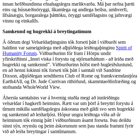
innan hefðbundinna efnahagslegra mælikvarða. Má þar nefna þætti
eins og húsnæðisöryggi, líkamlega og andlega heilsu, umhverfi,
lífsánægju, borgaralega þátttöku, öryggi samfélagsins og jafnvægi
vinnu og einkalífs.​​​​‌ ‍ ​‍​‍‌‍ ‌ ​‍‌‍‍‌‌‍‌ ‌‍‍‌‌‍ ‍​‍​‍​ ‍‍​‍​‍‌ ​ ‌‍​‌‌‍ ‍‌‍‍‌‌ ‌​‌ ‍‌​‍ ‍‌‍‍‌‌‍ ​‍​‍​‍ ​​‍​‍‌‍‍​‌ ​‍‌‍‌‌‌‍‌‍​‍​‍​ ‍‍​‍​‍‌‍‍​‌ ‌​‌ ‌​‌ ​​‌ ​ ​‍ ​‍ ‌‍‌‍‌‍ ‌ ​‍‌ ​ ‌‍‌‌‌ ‌​‌‍‍‌​‍ ‌‌‍‍‌‌ ​ ‌‍ ​‌‍​‌‌‍ ‍‌‍‌​‌ ​ ​‍ ‍‌ ‌‍‌‍‌‌‌ ​‍‌‍​ ‌‍‌‌‌‍ ​​‍ ‍‌‍​‌‌ ​​‌ ​​​‍ ‌ ​ ‌ ‌​‌ ‌‌‌‍‌​‌‍‍‌‌‍ ​‍ ‌‍‍‌‌‍ ‍‌ ‌​‌‍‌‌‌‍ ‍‌ ‌​​‍ ‌‍‌‌‌‍‌​‌‍‍‌‌ ‌​​‍ ‌‍ ‌‌‍ ‌‍‌​‌‍‌‌​ ‌‌ ​​‌ ​‍‌‍‌‌‌ ​ ‌‍‌‌‌‍ ‍‌ ‌​‌‍​‌‌ ‌​‌‍‍‌‌‍ ‌‍ ‍​ ‍ ‌‍‍‌‌‍‌​​ ‌‌ ​ ‌​‍‌‌​‌​‌‍‍​‌​​‌‌‍‌​‌‍​ ​ ‌‌‌‌‌​‌​​ ‌‌‍​‌‌​ ‌‌‌‌‌​‍‌​ ‌​‌​ ‌​ ​ ‌‌​ ‌‌‌​‌‌‍​​ ​ ‌‌​‍​ ‍ ‌ ‌​‌ ‍‌‌ ​​‌‍‌‌​ ‌‌‍ ‍‌‍‌‌‌ ‌ ‌ ​ ​ ‍ ‌ ​​‌‍​‌‌ ‌​‌‍‍​​ ‌‌ ​​‌‍​‌‌‍‌ ‌‍‌‌‌​​‍‌ ‌‌‌‍‍‌‌‍ ​‌‍‌​‌‍‌‌‌ ​‍​‍‌‌​ ‌‌‌​​‍‌‌ ‌‍‍ ‌‍‌‌‌ ‍‌​‍‌‌​ ​ ‌​‌​​‍‌‌​ ​ ‌​‌​​‍‌‌​ ​‍​ ​‍‌ ​‍‌‍‍‌‌‍​ ‌‍‍​‌ ‌​‌‍‌‌‌ ‍​‌ ‌​​‍ ‌​ ‌‌​ ‍‌​ ​‍‌‍‌‌​ ‍​​ ‍​‌‍​‍‌ ‍​‌‍​‍​‍‌‌​ ​‍​ ​‍​‍‌‌​ ‌‌‌​‌​​‍ ‍‌‍​ ‌‍ ‌‍ ‍‌ ‌​‌‍‌‌‌‍ ‍‌ ‌​​‍‌‌​ ‌‌‌​​‍‌‌ ‌‍‍ ‌‍‌‌‌ ‍‌​‍‌‌​ ​ ‌​‌​​‍‌‌​ ​ ‌​‌​​‍‌‌​ ​‍​ ​‍​ ​‌‌‍​ ​ ​ ‌‍‌‌​ ‌ ​ ‌ ‌‍​‌​ ​ ​ ‍​‌‍​‌​ ‌ ‌‍‌‌​‍‌‌​ ​‍​ ​‍​‍‌‌​ ‌‌‌​‌​​‍ ‍‌‍​ ‌‍‍​‌‍‍‌‌‍ ​‌‍‌​‌ ​‍‌‍‌‌‌‍ ‍​‍‌‌​ ‌‌‌​​‍‌‌ ‌‍‍ ‌‍‌‌‌ ‍‌​‍‌‌​ ​ ‌​‌​​‍‌‌​ ​ ‌​‌​​‍‌‌​ ​‍​ ​‍‌‍‌​‌‍‌‍​ ‍‌‌‍‌‍​ ‍‌​ ​ ‌‍​ ‌‍​‍‌‍‌​‌‍‌‌​ ‌ ​ ‍‌​‍‌‌​ ​‍​ ​‍​‍‌‌​ ‌‌‌​‌​​‍ ‍‌ ‌​‌‍‌‌‌ ‍​‌ ‌​​ ‌‍​‍‌‍​‌‌ ​ ‌‍‌‌‌‌‌‌‌ ​‍‌‍ ​​ ‌‌‍‍​‌ ‌​‌ ‌​‌ ​​‌ ​ ​‍‌‌​ ​‍‌​‌‍​‍‌‌​ ​‍‌​‌‍‌‍‌‍‌‍ ‌ ​‍‌ ​ ‌‍‌‌‌ ‌​‌‍‍‌​‍ ‌‌‍‍‌‌ ​ ‌‍ ​‌‍​‌‌‍ ‍‌‍‌​‌ ​ ​‍ ‍‌ ‌‍‌‍‌‌‌ ​‍‌‍​ ‌‍‌‌‌‍ ​​‍ ‍‌‍​‌‌ ​​‌ ​​​‍‌‌​ ​‍‌​‌‍‌ ​ ‌ ‌​‌ ‌‌‌‍‌​‌‍‍‌‌‍ ​‍‌‍‌‍‍‌‌‍‌​​ ‌‌ ​ ‌​‍‌‌​‌​‌‍‍​‌​​‌‌‍‌​‌‍​ ​ ‌‌‌‌‌​‌​​ ‌‌‍​‌‌​ ‌‌‌‌‌​‍‌​ ‌​‌​ ‌​ ​ ‌‌​ ‌‌‌​‌‌‍​​ ​ ‌‌​‍​‍‌‍‌ ‌​‌ ‍‌‌ ​​‌‍‌‌​ ‌‌‍ ‍‌‍‌‌‌ ‌ ‌ ​ ​‍‌‍‌ ​​‌‍​‌‌ ‌​‌‍‍​​ ‌‌ ​​‌‍​‌‌‍‌ ‌‍‌‌‌​​‍‌ ‌‌‌‍‍‌‌‍ ​‌‍‌​‌‍‌‌‌ ​‍​‍‌‌​ ‌‌‌​​‍‌‌ ‌‍‍ ‌‍‌‌‌ ‍‌​‍‌‌​ ​ ‌​‌​​‍‌‌​ ​ ‌​‌​​‍‌‌​ ​‍​ ​‍‌ ​‍‌‍‍‌‌‍​ ‌‍‍​‌ ‌​‌‍‌‌‌ ‍​‌ ‌​​‍ ‌​ ‌‌​ ‍‌​ ​‍‌‍‌‌​ ‍​​ ‍​‌‍​‍‌ ‍​‌‍​‍​‍‌‌​ ​‍​ ​‍​‍‌‌​ ‌‌‌​‌​​‍ ‍‌‍​ ‌‍ ‌‍ ‍‌ ‌​‌‍‌‌‌‍ ‍‌ ‌​​‍‌‌​ ‌‌‌​​‍‌‌ ‌‍‍ ‌‍‌‌‌ ‍‌​‍‌‌​ ​ ‌​‌​​‍‌‌​ ​ ‌​‌​​‍‌‌​ ​‍​ ​‍​ ​‌‌‍​ ​ ​ ‌‍‌‌​ ‌ ​ ‌ ‌‍​‌​ ​ ​ ‍​‌‍​‌​ ‌ ‌‍‌‌​‍‌‌​ ​‍​ ​‍​‍‌‌​ ‌‌‌​‌​​‍ ‍‌‍​ ‌‍‍​‌‍‍‌‌‍ ​‌‍‌​‌ ​‍‌‍‌‌‌‍ ‍​‍‌‌​ ‌‌‌​​‍‌‌ ‌‍‍ ‌‍‌‌‌ ‍‌​‍‌‌​ ​ ‌​‌​​‍‌‌​ ​ ‌​‌​​‍‌‌​ ​‍​ ​‍‌‍‌​‌‍‌‍​ ‍‌‌‍‌‍​ ‍‌​ ​ ‌‍​ ‌‍​‍‌‍‌​‌‍‌‌​ ‌ ​ ‍‌​‍‌‌​ ​‍​ ​‍​‍‌‌​ ‌‌‌​‌​​‍ ‍‌ ‌​‌‍‌‌‌ ‍​‌ ‌​​‍‌‍‌ ​​‌‍‌‌‌ ​‍‌ ​ ‌ ​​‌‍‌‌‌‍​ ‌ ‌​‌‍‍‌‌ ‌‍‌‍‌‌​ ‌‌ ​​‌ ‌‌‌‍​‍‌‍ ​‌‍‍‌‌ ​ ‌‍‍​‌‍‌‌‌‍‌​​‍​‍‌ ‌
Samkennd og hugrekki á breytingatímum​​​​‌ ‍ ​‍​‍‌‍ ‌ ​‍‌‍‍‌‌‍‌ ‌‍‍‌‌‍ ‍​‍​‍​ ‍‍​‍​‍‌ ​ ‌‍​‌‌‍ ‍‌‍‍‌‌ ‌​‌ ‍‌​‍ ‍‌‍‍‌‌‍ ​‍​‍​‍ ​​‍​‍‌‍‍​‌ ​‍‌‍‌‌‌‍‌‍​‍​‍​ ‍‍​‍​‍‌‍‍​‌ ‌​‌ ‌​‌ ​​‌ ​ ​‍ ​‍ ‌‍‌‍‌‍ ‌ ​‍‌ ​ ‌‍‌‌‌ ‌​‌‍‍‌​‍ ‌‌‍‍‌‌ ​ ‌‍ ​‌‍​‌‌‍ ‍‌‍‌​‌ ​ ​‍ ‍‌ ‌‍‌‍‌‌‌ ​‍‌‍​ ‌‍‌‌‌‍ ​​‍ ‍‌‍​‌‌ ​​‌ ​​​‍ ‌ ​ ‌ ‌​‌ ‌‌‌‍‌​‌‍‍‌‌‍ ​‍ ‌‍‍‌‌‍ ‍‌ ‌​‌‍‌‌‌‍ ‍‌ ‌​​‍ ‌‍‌‌‌‍‌​‌‍‍‌‌ ‌​​‍ ‌‍ ‌‌‍ ‌‍‌​‌‍‌‌​ ‌‌ ​​‌ ​‍‌‍‌‌‌ ​ ‌‍‌‌‌‍ ‍‌ ‌​‌‍​‌‌ ‌​‌‍‍‌‌‍ ‌‍ ‍​ ‍ ‌‍‍‌‌‍‌​​ ‌‌ ​ ‌​‍‌‌​‌​‌‍‍​‌​​‌‌‍‌​‌‍​ ​ ‌‌‌‌‌​‌​​ ‌‌‍​‌‌​ ‌‌‌‌‌​‍‌​ ‌​‌​ ‌​ ​ ‌‌​ ‌‌‌​‌‌‍​​ ​ ‌‌​‍​ ‍ ‌ ‌​‌ ‍‌‌ ​​‌‍‌‌​ ‌‌‍ ‍‌‍‌‌‌ ‌ ‌ ​ ​ ‍ ‌ ​​‌‍​‌‌ ‌​‌‍‍​​ ‌‌ ​​‌‍​‌‌‍‌ ‌‍‌‌‌​​‍‌ ‌‌‌‍‍‌‌‍ ​‌‍‌​‌‍‌‌‌ ​‍​‍‌‌​ ‌‌‌​​‍‌‌ ‌‍‍ ‌‍‌‌‌ ‍‌​‍‌‌​ ​ ‌​‌​​‍‌‌​ ​ ‌​‌​​‍‌‌​ ​‍​ ​‍‌ ​‍‌‍‍‌‌‍​ ‌‍‍​‌ ‌​‌‍‌‌‌ ‍​‌ ‌​​‍ ‌​ ‌‌​ ‍‌​ ​‍‌‍‌‌​ ‍​​ ‍​‌‍​‍‌ ‍​‌‍​‍​‍‌‌​ ​‍​ ​‍​‍‌‌​ ‌‌‌​‌​​‍ ‍‌‍​ ‌‍ ‌‍ ‍‌ ‌​‌‍‌‌‌‍ ‍‌ ‌​​‍‌‌​ ‌‌‌​​‍‌‌ ‌‍‍ ‌‍‌‌‌ ‍‌​‍‌‌​ ​ ‌​‌​​‍‌‌​ ​ ‌​‌​​‍‌‌​ ​‍​ ​‍​ ‌ ​ ​​​ ‍​‌‍​ ​ ‌ ​ ‌‌‌‍‌‍‌‍‌‌‌‍‌​​ ​‌‌‍‌​​ ‍​​‍‌‌​ ​‍​ ​‍​‍‌‌​ ‌‌‌​‌​​‍ ‍‌‍​ ‌‍‍​‌‍‍‌‌‍ ​‌‍‌​‌ ​‍‌‍‌‌‌‍ ‍​‍‌‌​ ‌‌‌​​‍‌‌ ‌‍‍ ‌‍‌‌‌ ‍‌​‍‌‌​ ​ ‌​‌​​‍‌‌​ ​ ‌​‌​​‍‌‌​ ​‍​ ​‍​ ‌ ‌‍‌‌​ ​ ​ ​‍​ ​ ‌‍‌‍​ ​‌​ ‍‌​ ‍​​ ​‌​ ​‍‌‍​ ​‍‌‌​ ​‍​ ​‍​‍‌‌​ ‌‌‌​‌​​‍ ‍‌ ‌​‌‍‌‌‌ ‍​‌ ‌​​ ‌‍​‍‌‍​‌‌ ​ ‌‍‌‌‌‌‌‌‌ ​‍‌‍ ​​ ‌‌‍‍​‌ ‌​‌ ‌​‌ ​​‌ ​ ​‍‌‌​ ​‍‌​‌‍​‍‌‌​ ​‍‌​‌‍‌‍‌‍‌‍ ‌ ​‍‌ ​ ‌‍‌‌‌ ‌​‌‍‍‌​‍ ‌‌‍‍‌‌ ​ ‌‍ ​‌‍​‌‌‍ ‍‌‍‌​‌ ​ ​‍ ‍‌ ‌‍‌‍‌‌‌ ​‍‌‍​ ‌‍‌‌‌‍ ​​‍ ‍‌‍​‌‌ ​​‌ ​​​‍‌‌​ ​‍‌​‌‍‌ ​ ‌ ‌​‌ ‌‌‌‍‌​‌‍‍‌‌‍ ​‍‌‍‌‍‍‌‌‍‌​​ ‌‌ ​ ‌​‍‌‌​‌​‌‍‍​‌​​‌‌‍‌​‌‍​ ​ ‌‌‌‌‌​‌​​ ‌‌‍​‌‌​ ‌‌‌‌‌​‍‌​ ‌​‌​ ‌​ ​ ‌‌​ ‌‌‌​‌‌‍​​ ​ ‌‌​‍​‍‌‍‌ ‌​‌ ‍‌‌ ​​‌‍‌‌​ ‌‌‍ ‍‌‍‌‌‌ ‌ ‌ ​ ​‍‌‍‌ ​​‌‍​‌‌ ‌​‌‍‍​​ ‌‌ ​​‌‍​‌‌‍‌ ‌‍‌‌‌​​‍‌ ‌‌‌‍‍‌‌‍ ​‌‍‌​‌‍‌‌‌ ​‍​‍‌‌​ ‌‌‌​​‍‌‌ ‌‍‍ ‌‍‌‌‌ ‍‌​‍‌‌​ ​ ‌​‌​​‍‌‌​ ​ ‌​‌​​‍‌‌​ ​‍​ ​‍‌ ​‍‌‍‍‌‌‍​ ‌‍‍​‌ ‌​‌‍‌‌‌ ‍​‌ ‌​​‍ ‌​ ‌‌​ ‍‌​ ​‍‌‍‌‌​ ‍​​ ‍​‌‍​‍‌ ‍​‌‍​‍​‍‌‌​ ​‍​ ​‍​‍‌‌​ ‌‌‌​‌​​‍ ‍‌‍​ ‌‍ ‌‍ ‍‌ ‌​‌‍‌‌‌‍ ‍‌ ‌​​‍‌‌​ ‌‌‌​​‍‌‌ ‌‍‍ ‌‍‌‌‌ ‍‌​‍‌‌​ ​ ‌​‌​​‍‌‌​ ​ ‌​‌​​‍‌‌​ ​‍​ ​‍​ ‌ ​ ​​​ ‍​‌‍​ ​ ‌ ​ ‌‌‌‍‌‍‌‍‌‌‌‍‌​​ ​‌‌‍‌​​ ‍​​‍‌‌​ ​‍​ ​‍​‍‌‌​ ‌‌‌​‌​​‍ ‍‌‍​ ‌‍‍​‌‍‍‌‌‍ ​‌‍‌​‌ ​‍‌‍‌‌‌‍ ‍​‍‌‌​ ‌‌‌​​‍‌‌ ‌‍‍ ‌‍‌‌‌ ‍‌​‍‌‌​ ​ ‌​‌​​‍‌‌​ ​ ‌​‌​​‍‌‌​ ​‍​ ​‍​ ‌ ‌‍‌‌​ ​ ​ ​‍​ ​ ‌‍‌‍​ ​‌​ ‍‌​ ‍​​ ​‌​ ​‍‌‍​ ​‍‌‌​ ​‍​ ​‍​‍‌‌​ ‌‌‌​‌​​‍ ‍‌ ‌​‌‍‌‌‌ ‍​‌ ‌​​‍‌‍‌ ​​‌‍‌‌‌ ​‍‌ ​ ‌ ​​‌‍‌‌‌‍​ ‌ ‌​‌‍‍‌‌ ‌‍‌‍‌‌​ ‌‌ ​​‌ ‌‌‌‍​‍‌‍ ​‌‍‍‌‌ ​ ‌‍‍​‌‍‌‌‌‍‌​​‍​‍‌ ‌
Á öðrum degi Velsældarþingsins tók forseti þátt í viðburði sem
haldinn var sameiginlega með alþjóðlega leiðtogaþinginu ​​​​‌ ‍ ​‍​‍‌‍ ‌ ​‍‌‍‍‌‌‍‌ ‌‍‍‌‌‍ ‍​‍​‍​ ‍‍​‍​‍‌ ​ ‌‍​‌‌‍ ‍‌‍‍‌‌ ‌​‌ ‍‌​‍ ‍‌‍‍‌‌‍ ​‍​‍​‍ ​​‍​‍‌‍‍​‌ ​‍‌‍‌‌‌‍‌‍​‍​‍​ ‍‍​‍​‍‌‍‍​‌ ‌​‌ ‌​‌ ​​‌ ​ ​‍ ​‍ ‌‍‌‍‌‍ ‌ ​‍‌ ​ ‌‍‌‌‌ ‌​‌‍‍‌​‍ ‌‌‍‍‌‌ ​ ‌‍ ​‌‍​‌‌‍ ‍‌‍‌​‌ ​ ​‍ ‍‌ ‌‍‌‍‌‌‌ ​‍‌‍​ ‌‍‌‌‌‍ ​​‍ ‍‌‍​‌‌ ​​‌ ​​​‍ ‌ ​ ‌ ‌​‌ ‌‌‌‍‌​‌‍‍‌‌‍ ​‍ ‌‍‍‌‌‍ ‍‌ ‌​‌‍‌‌‌‍ ‍‌ ‌​​‍ ‌‍‌‌‌‍‌​‌‍‍‌‌ ‌​​‍ ‌‍ ‌‌‍ ‌‍‌​‌‍‌‌​ ‌‌ ​​‌ ​‍‌‍‌‌‌ ​ ‌‍‌‌‌‍ ‍‌ ‌​‌‍​‌‌ ‌​‌‍‍‌‌‍ ‌‍ ‍​ ‍ ‌‍‍‌‌‍‌​​ ‌‌ ​ ‌​‍‌‌​‌​‌‍‍​‌​​‌‌‍‌​‌‍​ ​ ‌‌‌‌‌​‌​​ ‌‌‍​‌‌​ ‌‌‌‌‌​‍‌​ ‌​‌​ ‌​ ​ ‌‌​ ‌‌‌​‌‌‍​​ ​ ‌‌​‍​ ‍ ‌ ‌​‌ ‍‌‌ ​​‌‍‌‌​ ‌‌‍ ‍‌‍‌‌‌ ‌ ‌ ​ ​ ‍ ‌ ​​‌‍​‌‌ ‌​‌‍‍​​ ‌‌ ​​‌‍​‌‌‍‌ ‌‍‌‌‌​​‍‌ ‌‌‌‍‍‌‌‍ ​‌‍‌​‌‍‌‌‌ ​‍​‍‌‌​ ‌‌‌​​‍‌‌ ‌‍‍ ‌‍‌‌‌ ‍‌​‍‌‌​ ​ ‌​‌​​‍‌‌​ ​ ‌​‌​​‍‌‌​ ​‍​ ​‍‌ ​‍‌‍‍‌‌‍​ ‌‍‍​‌ ‌​‌‍‌‌‌ ‍​‌ ‌​​‍ ‌​ ‌‌​ ‍‌​ ​‍‌‍‌‌​ ‍​​ ‍​‌‍​‍‌ ‍​‌‍​‍​‍‌‌​ ​‍​ ​‍​‍‌‌​ ‌‌‌​‌​​‍ ‍‌‍​ ‌‍ ‌‍ ‍‌ ‌​‌‍‌‌‌‍ ‍‌ ‌​​‍‌‌​ ‌‌‌​​‍‌‌ ‌‍‍ ‌‍‌‌‌ ‍‌​‍‌‌​ ​ ‌​‌​​‍‌‌​ ​ ‌​‌​​‍‌‌​ ​‍​ ​‍‌‍​‌‌‍​‌‌‍​‌‌‍​‌​ ‍‌​ ‌‌​ ‍‌‌‍​‍​ ‌‌‌‍​‌‌‍‌​​ ‌​​‍‌‌​ ​‍​ ​‍​‍‌‌​ ‌‌‌​‌​​‍ ‍‌‍​ ‌‍‍​‌‍‍‌‌‍ ​‌‍‌​‌ ​‍‌‍‌‌‌‍ ‍​‍‌‌​ ‌‌‌​​‍‌‌ ‌‍‍ ‌‍‌‌‌ ‍‌​‍‌‌​ ​ ‌​‌​​‍‌‌​ ​ ‌​‌​​‍‌‌​ ​‍​ ​‍​ ‍​​ ‌ ​ ​‌​ ‍​​ ​‌​ ​‍​ ‌ ​ ​ ​ ‌​​ ​‍​ ​‌​ ‌​​‍‌‌​ ​‍​ ​‍​‍‌‌​ ‌‌‌​‌​​‍ ‍‌ ‌​‌‍‌‌‌ ‍​‌ ‌​​ ‌‍​‍‌‍​‌‌ ​ ‌‍‌‌‌‌‌‌‌ ​‍‌‍ ​​ ‌‌‍‍​‌ ‌​‌ ‌​‌ ​​‌ ​ ​‍‌‌​ ​‍‌​‌‍​‍‌‌​ ​‍‌​‌‍‌‍‌‍‌‍ ‌ ​‍‌ ​ ‌‍‌‌‌ ‌​‌‍‍‌​‍ ‌‌‍‍‌‌ ​ ‌‍ ​‌‍​‌‌‍ ‍‌‍‌​‌ ​ ​‍ ‍‌ ‌‍‌‍‌‌‌ ​‍‌‍​ ‌‍‌‌‌‍ ​​‍ ‍‌‍​‌‌ ​​‌ ​​​‍‌‌​ ​‍‌​‌‍‌ ​ ‌ ‌​‌ ‌‌‌‍‌​‌‍‍‌‌‍ ​‍‌‍‌‍‍‌‌‍‌​​ ‌‌ ​ ‌​‍‌‌​‌​‌‍‍​‌​​‌‌‍‌​‌‍​ ​ ‌‌‌‌‌​‌​​ ‌‌‍​‌‌​ ‌‌‌‌‌​‍‌​ ‌​‌​ ‌​ ​ ‌‌​ ‌‌‌​‌‌‍​​ ​ ‌‌​‍​‍‌‍‌ ‌​‌ ‍‌‌ ​​‌‍‌‌​ ‌‌‍ ‍‌‍‌‌‌ ‌ ‌ ​ ​‍‌‍‌ ​​‌‍​‌‌ ‌​‌‍‍​​ ‌‌ ​​‌‍​‌‌‍‌ ‌‍‌‌‌​​‍‌ ‌‌‌‍‍‌‌‍ ​‌‍‌​‌‍‌‌‌ ​‍​‍‌‌​ ‌‌‌​​‍‌‌ ‌‍‍ ‌‍‌‌‌ ‍‌​‍‌‌​ ​ ‌​‌​​‍‌‌​ ​ ‌​‌​​‍‌‌​ ​‍​ ​‍‌ ​‍‌‍‍‌‌‍​ ‌‍‍​‌ ‌​‌‍‌‌‌ ‍​‌ ‌​​‍ ‌​ ‌‌​ ‍‌​ ​‍‌‍‌‌​ ‍​​ ‍​‌‍​‍‌ ‍​‌‍​‍​‍‌‌​ ​‍​ ​‍​‍‌‌​ ‌‌‌​‌​​‍ ‍‌‍​ ‌‍ ‌‍ ‍‌ ‌​‌‍‌‌‌‍ ‍‌ ‌​​‍‌‌​ ‌‌‌​​‍‌‌ ‌‍‍ ‌‍‌‌‌ ‍‌​‍‌‌​ ​ ‌​‌​​‍‌‌​ ​ ‌​‌​​‍‌‌​ ​‍​ ​‍‌‍​‌‌‍​‌‌‍​‌‌‍​‌​ ‍‌​ ‌‌​ ‍‌‌‍​‍​ ‌‌‌‍​‌‌‍‌​​ ‌​​‍‌‌​ ​‍​ ​‍​‍‌‌​ ‌‌‌​‌​​‍ ‍‌‍​ ‌‍‍​‌‍‍‌‌‍ ​‌‍‌​‌ ​‍‌‍‌‌‌‍ ‍​‍‌‌​ ‌‌‌​​‍‌‌ ‌‍‍ ‌‍‌‌‌ ‍‌​‍‌‌​ ​ ‌​‌​​‍‌‌​ ​ ‌​‌​​‍‌‌​ ​‍​ ​‍​ ‍​​ ‌ ​ ​‌​ ‍​​ ​‌​ ​‍​ ‌ ​ ​ ​ ‌​​ ​‍​ ​‌​ ‌​​‍‌‌​ ​‍​ ​‍​‍‌‌​ ‌‌‌​‌​​‍ ‍‌ ‌​‌‍‌‌‌ ‍​‌ ‌​​‍‌‍‌ ​​‌‍‌‌‌ ​‍‌ ​ ‌ ​​‌‍‌‌‌‍​ ‌ ‌​‌‍‍‌‌ ‌‍‌‍‌‌​ ‌‌ ​​‌ ‌‌‌‍​‍‌‍ ​‌‍‍‌‌ ​ ‌‍‍​‌‍‌‌‌‍‌​​‍​‍‌ ‌
Spirit of
Humanity Forum​​​​‌ ‍ ​‍​‍‌‍ ‌ ​‍‌‍‍‌‌‍‌ ‌‍‍‌‌‍ ‍​‍​‍​ ‍‍​‍​‍‌ ​ ‌‍​‌‌‍ ‍‌‍‍‌‌ ‌​‌ ‍‌​‍ ‍‌‍‍‌‌‍ ​‍​‍​‍ ​​‍​‍‌‍‍​‌ ​‍‌‍‌‌‌‍‌‍​‍​‍​ ‍‍​‍​‍‌‍‍​‌ ‌​‌ ‌​‌ ​​‌ ​ ​‍ ​‍ ‌‍‌‍‌‍ ‌ ​‍‌ ​ ‌‍‌‌‌ ‌​‌‍‍‌​‍ ‌‌‍‍‌‌ ​ ‌‍ ​‌‍​‌‌‍ ‍‌‍‌​‌ ​ ​‍ ‍‌ ‌‍‌‍‌‌‌ ​‍‌‍​ ‌‍‌‌‌‍ ​​‍ ‍‌‍​‌‌ ​​‌ ​​​‍ ‌ ​ ‌ ‌​‌ ‌‌‌‍‌​‌‍‍‌‌‍ ​‍ ‌‍‍‌‌‍ ‍‌ ‌​‌‍‌‌‌‍ ‍‌ ‌​​‍ ‌‍‌‌‌‍‌​‌‍‍‌‌ ‌​​‍ ‌‍ ‌‌‍ ‌‍‌​‌‍‌‌​ ‌‌ ​​‌ ​‍‌‍‌‌‌ ​ ‌‍‌‌‌‍ ‍‌ ‌​‌‍​‌‌ ‌​‌‍‍‌‌‍ ‌‍ ‍​ ‍ ‌‍‍‌‌‍‌​​ ‌‌ ​ ‌​‍‌‌​‌​‌‍‍​‌​​‌‌‍‌​‌‍​ ​ ‌‌‌‌‌​‌​​ ‌‌‍​‌‌​ ‌‌‌‌‌​‍‌​ ‌​‌​ ‌​ ​ ‌‌​ ‌‌‌​‌‌‍​​ ​ ‌‌​‍​ ‍ ‌ ‌​‌ ‍‌‌ ​​‌‍‌‌​ ‌‌‍ ‍‌‍‌‌‌ ‌ ‌ ​ ​ ‍ ‌ ​​‌‍​‌‌ ‌​‌‍‍​​ ‌‌ ​​‌‍​‌‌‍‌ ‌‍‌‌‌​​‍‌ ‌‌‌‍‍‌‌‍ ​‌‍‌​‌‍‌‌‌ ​‍​‍‌‌​ ‌‌‌​​‍‌‌ ‌‍‍ ‌‍‌‌‌ ‍‌​‍‌‌​ ​ ‌​‌​​‍‌‌​ ​ ‌​‌​​‍‌‌​ ​‍​ ​‍‌ ​‍‌‍‍‌‌‍​ ‌‍‍​‌ ‌​‌‍‌‌‌ ‍​‌ ‌​​‍ ‌​ ‌‌​ ‍‌​ ​‍‌‍‌‌​ ‍​​ ‍​‌‍​‍‌ ‍​‌‍​‍​‍‌‌​ ​‍​ ​‍​‍‌‌​ ‌‌‌​‌​​‍ ‍‌‍​ ‌‍ ‌‍ ‍‌ ‌​‌‍‌‌‌‍ ‍‌ ‌​​‍‌‌​ ‌‌‌​​‍‌‌ ‌‍‍ ‌‍‌‌‌ ‍‌​‍‌‌​ ​ ‌​‌​​‍‌‌​ ​ ‌​‌​​‍‌‌​ ​‍​ ​‍‌‍​‌‌‍​‌‌‍​‌‌‍​‌​ ‍‌​ ‌‌​ ‍‌‌‍​‍​ ‌‌‌‍​‌‌‍‌​​ ‌​​‍‌‌​ ​‍​ ​‍​‍‌‌​ ‌‌‌​‌​​‍ ‍‌‍​ ‌‍‍​‌‍‍‌‌‍ ​‌‍‌​‌ ​‍‌‍‌‌‌‍ ‍​‍‌‌​ ‌‌‌​​‍‌‌ ‌‍‍ ‌‍‌‌‌ ‍‌​‍‌‌​ ​ ‌​‌​​‍‌‌​ ​ ‌​‌​​‍‌‌​ ​‍​ ​‍​ ‌‍​ ​​​ ​‍‌‍​‍‌‍​‍​ ​​​ ‌​‌‍‌‍​ ​ ​ ​ ‌‍​ ​ ‌​​‍‌‌​ ​‍​ ​‍​‍‌‌​ ‌‌‌​‌​​‍ ‍‌ ‌​‌‍‌‌‌ ‍​‌ ‌​​ ‌‍​‍‌‍​‌‌ ​ ‌‍‌‌‌‌‌‌‌ ​‍‌‍ ​​ ‌‌‍‍​‌ ‌​‌ ‌​‌ ​​‌ ​ ​‍‌‌​ ​‍‌​‌‍​‍‌‌​ ​‍‌​‌‍‌‍‌‍‌‍ ‌ ​‍‌ ​ ‌‍‌‌‌ ‌​‌‍‍‌​‍ ‌‌‍‍‌‌ ​ ‌‍ ​‌‍​‌‌‍ ‍‌‍‌​‌ ​ ​‍ ‍‌ ‌‍‌‍‌‌‌ ​‍‌‍​ ‌‍‌‌‌‍ ​​‍ ‍‌‍​‌‌ ​​‌ ​​​‍‌‌​ ​‍‌​‌‍‌ ​ ‌ ‌​‌ ‌‌‌‍‌​‌‍‍‌‌‍ ​‍‌‍‌‍‍‌‌‍‌​​ ‌‌ ​ ‌​‍‌‌​‌​‌‍‍​‌​​‌‌‍‌​‌‍​ ​ ‌‌‌‌‌​‌​​ ‌‌‍​‌‌​ ‌‌‌‌‌​‍‌​ ‌​‌​ ‌​ ​ ‌‌​ ‌‌‌​‌‌‍​​ ​ ‌‌​‍​‍‌‍‌ ‌​‌ ‍‌‌ ​​‌‍‌‌​ ‌‌‍ ‍‌‍‌‌‌ ‌ ‌ ​ ​‍‌‍‌ ​​‌‍​‌‌ ‌​‌‍‍​​ ‌‌ ​​‌‍​‌‌‍‌ ‌‍‌‌‌​​‍‌ ‌‌‌‍‍‌‌‍ ​‌‍‌​‌‍‌‌‌ ​‍​‍‌‌​ ‌‌‌​​‍‌‌ ‌‍‍ ‌‍‌‌‌ ‍‌​‍‌‌​ ​ ‌​‌​​‍‌‌​ ​ ‌​‌​​‍‌‌​ ​‍​ ​‍‌ ​‍‌‍‍‌‌‍​ ‌‍‍​‌ ‌​‌‍‌‌‌ ‍​‌ ‌​​‍ ‌​ ‌‌​ ‍‌​ ​‍‌‍‌‌​ ‍​​ ‍​‌‍​‍‌ ‍​‌‍​‍​‍‌‌​ ​‍​ ​‍​‍‌‌​ ‌‌‌​‌​​‍ ‍‌‍​ ‌‍ ‌‍ ‍‌ ‌​‌‍‌‌‌‍ ‍‌ ‌​​‍‌‌​ ‌‌‌​​‍‌‌ ‌‍‍ ‌‍‌‌‌ ‍‌​‍‌‌​ ​ ‌​‌​​‍‌‌​ ​ ‌​‌​​‍‌‌​ ​‍​ ​‍‌‍​‌‌‍​‌‌‍​‌‌‍​‌​ ‍‌​ ‌‌​ ‍‌‌‍​‍​ ‌‌‌‍​‌‌‍‌​​ ‌​​‍‌‌​ ​‍​ ​‍​‍‌‌​ ‌‌‌​‌​​‍ ‍‌‍​ ‌‍‍​‌‍‍‌‌‍ ​‌‍‌​‌ ​‍‌‍‌‌‌‍ ‍​‍‌‌​ ‌‌‌​​‍‌‌ ‌‍‍ ‌‍‌‌‌ ‍‌​‍‌‌​ ​ ‌​‌​​‍‌‌​ ​ ‌​‌​​‍‌‌​ ​‍​ ​‍​ ‌‍​ ​​​ ​‍‌‍​‍‌‍​‍​ ​​​ ‌​‌‍‌‍​ ​ ​ ​ ‌‍​ ​ ‌​​‍‌‌​ ​‍​ ​‍​‍‌‌​ ‌‌‌​‌​​‍ ‍‌ ‌​‌‍‌‌‌ ‍​‌ ‌​​‍‌‍‌ ​​‌‍‌‌‌ ​‍‌ ​ ‌ ​​‌‍‌‌‌‍​ ‌ ‌​‌‍‍‌‌ ‌‍‌‍‌‌​ ‌‌ ​​‌ ‌‌‌‍​‍‌‍ ​‌‍‍‌‌ ​ ‌‍‍​‌‍‌‌‌‍‌​​‍​‍‌ ‌
. Viðburðurinn fór fram í Hörpu undir
yfirskriftinni „Innri viska í forystu og stjórnarháttum - að leiða með
hugrekki og samkennd”. Viðburðurinn hófst með hugleiðslustund,
en að henni lokinni tók forseti tók þátt í samtali við Sandrine
Dixson, alþjóðlegan sendiherra Club of Rome og framkvæmdastjóra
Earth4All, og Dr. Jude Currivan rithöfund, skammtaeðlisfræðing og
stofnanda WholeWorld View.​​​​‌ ‍ ​‍​‍‌‍ ‌ ​‍‌‍‍‌‌‍‌ ‌‍‍‌‌‍ ‍​‍​‍​ ‍‍​‍​‍‌ ​ ‌‍​‌‌‍ ‍‌‍‍‌‌ ‌​‌ ‍‌​‍ ‍‌‍‍‌‌‍ ​‍​‍​‍ ​​‍​‍‌‍‍​‌ ​‍‌‍‌‌‌‍‌‍​‍​‍​ ‍‍​‍​‍‌‍‍​‌ ‌​‌ ‌​‌ ​​‌ ​ ​‍ ​‍ ‌‍‌‍‌‍ ‌ ​‍‌ ​ ‌‍‌‌‌ ‌​‌‍‍‌​‍ ‌‌‍‍‌‌ ​ ‌‍ ​‌‍​‌‌‍ ‍‌‍‌​‌ ​ ​‍ ‍‌ ‌‍‌‍‌‌‌ ​‍‌‍​ ‌‍‌‌‌‍ ​​‍ ‍‌‍​‌‌ ​​‌ ​​​‍ ‌ ​ ‌ ‌​‌ ‌‌‌‍‌​‌‍‍‌‌‍ ​‍ ‌‍‍‌‌‍ ‍‌ ‌​‌‍‌‌‌‍ ‍‌ ‌​​‍ ‌‍‌‌‌‍‌​‌‍‍‌‌ ‌​​‍ ‌‍ ‌‌‍ ‌‍‌​‌‍‌‌​ ‌‌ ​​‌ ​‍‌‍‌‌‌ ​ ‌‍‌‌‌‍ ‍‌ ‌​‌‍​‌‌ ‌​‌‍‍‌‌‍ ‌‍ ‍​ ‍ ‌‍‍‌‌‍‌​​ ‌‌ ​ ‌​‍‌‌​‌​‌‍‍​‌​​‌‌‍‌​‌‍​ ​ ‌‌‌‌‌​‌​​ ‌‌‍​‌‌​ ‌‌‌‌‌​‍‌​ ‌​‌​ ‌​ ​ ‌‌​ ‌‌‌​‌‌‍​​ ​ ‌‌​‍​ ‍ ‌ ‌​‌ ‍‌‌ ​​‌‍‌‌​ ‌‌‍ ‍‌‍‌‌‌ ‌ ‌ ​ ​ ‍ ‌ ​​‌‍​‌‌ ‌​‌‍‍​​ ‌‌ ​​‌‍​‌‌‍‌ ‌‍‌‌‌​​‍‌ ‌‌‌‍‍‌‌‍ ​‌‍‌​‌‍‌‌‌ ​‍​‍‌‌​ ‌‌‌​​‍‌‌ ‌‍‍ ‌‍‌‌‌ ‍‌​‍‌‌​ ​ ‌​‌​​‍‌‌​ ​ ‌​‌​​‍‌‌​ ​‍​ ​‍‌ ​‍‌‍‍‌‌‍​ ‌‍‍​‌ ‌​‌‍‌‌‌ ‍​‌ ‌​​‍ ‌​ ‌‌​ ‍‌​ ​‍‌‍‌‌​ ‍​​ ‍​‌‍​‍‌ ‍​‌‍​‍​‍‌‌​ ​‍​ ​‍​‍‌‌​ ‌‌‌​‌​​‍ ‍‌‍​ ‌‍ ‌‍ ‍‌ ‌​‌‍‌‌‌‍ ‍‌ ‌​​‍‌‌​ ‌‌‌​​‍‌‌ ‌‍‍ ‌‍‌‌‌ ‍‌​‍‌‌​ ​ ‌​‌​​‍‌‌​ ​ ‌​‌​​‍‌‌​ ​‍​ ​‍‌‍​‌‌‍​‌‌‍​‌‌‍​‌​ ‍‌​ ‌‌​ ‍‌‌‍​‍​ ‌‌‌‍​‌‌‍‌​​ ‌​​‍‌‌​ ​‍​ ​‍​‍‌‌​ ‌‌‌​‌​​‍ ‍‌‍​ ‌‍‍​‌‍‍‌‌‍ ​‌‍‌​‌ ​‍‌‍‌‌‌‍ ‍​‍‌‌​ ‌‌‌​​‍‌‌ ‌‍‍ ‌‍‌‌‌ ‍‌​‍‌‌​ ​ ‌​‌​​‍‌‌​ ​ ‌​‌​​‍‌‌​ ​‍​ ​‍​ ‌ ‌‍‌​​ ​​‌‍​‌‌‍‌‍‌‍‌​​ ​ ​ ‌‌​ ‌‍​ ‌​​ ‍‌‌‍​ ​‍‌‌​ ​‍​ ​‍​‍‌‌​ ‌‌‌​‌​​‍ ‍‌ ‌​‌‍‌‌‌ ‍​‌ ‌​​ ‌‍​‍‌‍​‌‌ ​ ‌‍‌‌‌‌‌‌‌ ​‍‌‍ ​​ ‌‌‍‍​‌ ‌​‌ ‌​‌ ​​‌ ​ ​‍‌‌​ ​‍‌​‌‍​‍‌‌​ ​‍‌​‌‍‌‍‌‍‌‍ ‌ ​‍‌ ​ ‌‍‌‌‌ ‌​‌‍‍‌​‍ ‌‌‍‍‌‌ ​ ‌‍ ​‌‍​‌‌‍ ‍‌‍‌​‌ ​ ​‍ ‍‌ ‌‍‌‍‌‌‌ ​‍‌‍​ ‌‍‌‌‌‍ ​​‍ ‍‌‍​‌‌ ​​‌ ​​​‍‌‌​ ​‍‌​‌‍‌ ​ ‌ ‌​‌ ‌‌‌‍‌​‌‍‍‌‌‍ ​‍‌‍‌‍‍‌‌‍‌​​ ‌‌ ​ ‌​‍‌‌​‌​‌‍‍​‌​​‌‌‍‌​‌‍​ ​ ‌‌‌‌‌​‌​​ ‌‌‍​‌‌​ ‌‌‌‌‌​‍‌​ ‌​‌​ ‌​ ​ ‌‌​ ‌‌‌​‌‌‍​​ ​ ‌‌​‍​‍‌‍‌ ‌​‌ ‍‌‌ ​​‌‍‌‌​ ‌‌‍ ‍‌‍‌‌‌ ‌ ‌ ​ ​‍‌‍‌ ​​‌‍​‌‌ ‌​‌‍‍​​ ‌‌ ​​‌‍​‌‌‍‌ ‌‍‌‌‌​​‍‌ ‌‌‌‍‍‌‌‍ ​‌‍‌​‌‍‌‌‌ ​‍​‍‌‌​ ‌‌‌​​‍‌‌ ‌‍‍ ‌‍‌‌‌ ‍‌​‍‌‌​ ​ ‌​‌​​‍‌‌​ ​ ‌​‌​​‍‌‌​ ​‍​ ​‍‌ ​‍‌‍‍‌‌‍​ ‌‍‍​‌ ‌​‌‍‌‌‌ ‍​‌ ‌​​‍ ‌​ ‌‌​ ‍‌​ ​‍‌‍‌‌​ ‍​​ ‍​‌‍​‍‌ ‍​‌‍​‍​‍‌‌​ ​‍​ ​‍​‍‌‌​ ‌‌‌​‌​​‍ ‍‌‍​ ‌‍ ‌‍ ‍‌ ‌​‌‍‌‌‌‍ ‍‌ ‌​​‍‌‌​ ‌‌‌​​‍‌‌ ‌‍‍ ‌‍‌‌‌ ‍‌​‍‌‌​ ​ ‌​‌​​‍‌‌​ ​ ‌​‌​​‍‌‌​ ​‍​ ​‍‌‍​‌‌‍​‌‌‍​‌‌‍​‌​ ‍‌​ ‌‌​ ‍‌‌‍​‍​ ‌‌‌‍​‌‌‍‌​​ ‌​​‍‌‌​ ​‍​ ​‍​‍‌‌​ ‌‌‌​‌​​‍ ‍‌‍​ ‌‍‍​‌‍‍‌‌‍ ​‌‍‌​‌ ​‍‌‍‌‌‌‍ ‍​‍‌‌​ ‌‌‌​​‍‌‌ ‌‍‍ ‌‍‌‌‌ ‍‌​‍‌‌​ ​ ‌​‌​​‍‌‌​ ​ ‌​‌​​‍‌‌​ ​‍​ ​‍​ ‌ ‌‍‌​​ ​​‌‍​‌‌‍‌‍‌‍‌​​ ​ ​ ‌‌​ ‌‍​ ‌​​ ‍‌‌‍​ ​‍‌‌​ ​‍​ ​‍​‍‌‌​ ‌‌‌​‌​​‍ ‍‌ ‌​‌‍‌‌‌ ‍​‌ ‌​​‍‌‍‌ ​​‌‍‌‌‌ ​‍‌ ​ ‌ ​​‌‍‌‌‌‍​ ‌ ‌​‌‍‍‌‌ ‌‍‌‍‌‌​ ‌‌ ​​‌ ‌‌‌‍​‍‌‍ ​‌‍‍‌‌ ​ ‌‍‍​‌‍‌‌‌‍‌​​‍​‍‌ ‌
Áhersla samtalsins var á hvernig stuðla megi að innleiðingu
velsældar í hagkerfi heimsins. Rætt var um þörf á breyttri forystu á
tímum mikilla samfélagslegra áskorana með gildi svo sem hugrekki
og samkennd að leiðarljósi. Hópur ungra leiðtoga víða að úr
heiminum tók einnig þátt í viðburðinum ásamt forseta. Þau deildu
sinni sýn, reynslu og þeim áskorunum sem þau standa frammi fyrir
við að leiða breytingar í samtímanum.​​​​‌ ‍ ​‍​‍‌‍ ‌ ​‍‌‍‍‌‌‍‌ ‌‍‍‌‌‍ ‍​‍​‍​ ‍‍​‍​‍‌ ​ ‌‍​‌‌‍ ‍‌‍‍‌‌ ‌​‌ ‍‌​‍ ‍‌‍‍‌‌‍ ​‍​‍​‍ ​​‍​‍‌‍‍​‌ ​‍‌‍‌‌‌‍‌‍​‍​‍​ ‍‍​‍​‍‌‍‍​‌ ‌​‌ ‌​‌ ​​‌ ​ ​‍ ​‍ ‌‍‌‍‌‍ ‌ ​‍‌ ​ ‌‍‌‌‌ ‌​‌‍‍‌​‍ ‌‌‍‍‌‌ ​ ‌‍ ​‌‍​‌‌‍ ‍‌‍‌​‌ ​ ​‍ ‍‌ ‌‍‌‍‌‌‌ ​‍‌‍​ ‌‍‌‌‌‍ ​​‍ ‍‌‍​‌‌ ​​‌ ​​​‍ ‌ ​ ‌ ‌​‌ ‌‌‌‍‌​‌‍‍‌‌‍ ​‍ ‌‍‍‌‌‍ ‍‌ ‌​‌‍‌‌‌‍ ‍‌ ‌​​‍ ‌‍‌‌‌‍‌​‌‍‍‌‌ ‌​​‍ ‌‍ ‌‌‍ ‌‍‌​‌‍‌‌​ ‌‌ ​​‌ ​‍‌‍‌‌‌ ​ ‌‍‌‌‌‍ ‍‌ ‌​‌‍​‌‌ ‌​‌‍‍‌‌‍ ‌‍ ‍​ ‍ ‌‍‍‌‌‍‌​​ ‌‌ ​ ‌​‍‌‌​‌​‌‍‍​‌​​‌‌‍‌​‌‍​ ​ ‌‌‌‌‌​‌​​ ‌‌‍​‌‌​ ‌‌‌‌‌​‍‌​ ‌​‌​ ‌​ ​ ‌‌​ ‌‌‌​‌‌‍​​ ​ ‌‌​‍​ ‍ ‌ ‌​‌ ‍‌‌ ​​‌‍‌‌​ ‌‌‍ ‍‌‍‌‌‌ ‌ ‌ ​ ​ ‍ ‌ ​​‌‍​‌‌ ‌​‌‍‍​​ ‌‌ ​​‌‍​‌‌‍‌ ‌‍‌‌‌​​‍‌ ‌‌‌‍‍‌‌‍ ​‌‍‌​‌‍‌‌‌ ​‍​‍‌‌​ ‌‌‌​​‍‌‌ ‌‍‍ ‌‍‌‌‌ ‍‌​‍‌‌​ ​ ‌​‌​​‍‌‌​ ​ ‌​‌​​‍‌‌​ ​‍​ ​‍‌ ​‍‌‍‍‌‌‍​ ‌‍‍​‌ ‌​‌‍‌‌‌ ‍​‌ ‌​​‍ ‌​ ‌‌​ ‍‌​ ​‍‌‍‌‌​ ‍​​ ‍​‌‍​‍‌ ‍​‌‍​‍​‍‌‌​ ​‍​ ​‍​‍‌‌​ ‌‌‌​‌​​‍ ‍‌‍​ ‌‍ ‌‍ ‍‌ ‌​‌‍‌‌‌‍ ‍‌ ‌​​‍‌‌​ ‌‌‌​​‍‌‌ ‌‍‍ ‌‍‌‌‌ ‍‌​‍‌‌​ ​ ‌​‌​​‍‌‌​ ​ ‌​‌​​‍‌‌​ ​‍​ ​‍‌‍‌‌​ ​ ​ ‌​‌‍‌‍​ ‍‌​ ​​‌‍‌‌‌‍​‍​ ​ ​ ‌​​ ​ ‌‍​ ​‍‌‌​ ​‍​ ​‍​‍‌‌​ ‌‌‌​‌​​‍ ‍‌‍​ ‌‍‍​‌‍‍‌‌‍ ​‌‍‌​‌ ​‍‌‍‌‌‌‍ ‍​‍‌‌​ ‌‌‌​​‍‌‌ ‌‍‍ ‌‍‌‌‌ ‍‌​‍‌‌​ ​ ‌​‌​​‍‌‌​ ​ ‌​‌​​‍‌‌​ ​‍​ ​‍‌‍‌‌‌‍‌‍​ ​ ​ ‌​​ ​‌‌‍​‍​ ​‌‌‍‌‍​ ​‍​ ​​‌‍‌‌‌‍​‍​‍‌‌​ ​‍​ ​‍​‍‌‌​ ‌‌‌​‌​​‍ ‍‌ ‌​‌‍‌‌‌ ‍​‌ ‌​​ ‌‍​‍‌‍​‌‌ ​ ‌‍‌‌‌‌‌‌‌ ​‍‌‍ ​​ ‌‌‍‍​‌ ‌​‌ ‌​‌ ​​‌ ​ ​‍‌‌​ ​‍‌​‌‍​‍‌‌​ ​‍‌​‌‍‌‍‌‍‌‍ ‌ ​‍‌ ​ ‌‍‌‌‌ ‌​‌‍‍‌​‍ ‌‌‍‍‌‌ ​ ‌‍ ​‌‍​‌‌‍ ‍‌‍‌​‌ ​ ​‍ ‍‌ ‌‍‌‍‌‌‌ ​‍‌‍​ ‌‍‌‌‌‍ ​​‍ ‍‌‍​‌‌ ​​‌ ​​​‍‌‌​ ​‍‌​‌‍‌ ​ ‌ ‌​‌ ‌‌‌‍‌​‌‍‍‌‌‍ ​‍‌‍‌‍‍‌‌‍‌​​ ‌‌ ​ ‌​‍‌‌​‌​‌‍‍​‌​​‌‌‍‌​‌‍​ ​ ‌‌‌‌‌​‌​​ ‌‌‍​‌‌​ ‌‌‌‌‌​‍‌​ ‌​‌​ ‌​ ​ ‌‌​ ‌‌‌​‌‌‍​​ ​ ‌‌​‍​‍‌‍‌ ‌​‌ ‍‌‌ ​​‌‍‌‌​ ‌‌‍ ‍‌‍‌‌‌ ‌ ‌ ​ ​‍‌‍‌ ​​‌‍​‌‌ ‌​‌‍‍​​ ‌‌ ​​‌‍​‌‌‍‌ ‌‍‌‌‌​​‍‌ ‌‌‌‍‍‌‌‍ ​‌‍‌​‌‍‌‌‌ ​‍​‍‌‌​ ‌‌‌​​‍‌‌ ‌‍‍ ‌‍‌‌‌ ‍‌​‍‌‌​ ​ ‌​‌​​‍‌‌​ ​ ‌​‌​​‍‌‌​ ​‍​ ​‍‌ ​‍‌‍‍‌‌‍​ ‌‍‍​‌ ‌​‌‍‌‌‌ ‍​‌ ‌​​‍ ‌​ ‌‌​ ‍‌​ ​‍‌‍‌‌​ ‍​​ ‍​‌‍​‍‌ ‍​‌‍​‍​‍‌‌​ ​‍​ ​‍​‍‌‌​ ‌‌‌​‌​​‍ ‍‌‍​ ‌‍ ‌‍ ‍‌ ‌​‌‍‌‌‌‍ ‍‌ ‌​​‍‌‌​ ‌‌‌​​‍‌‌ ‌‍‍ ‌‍‌‌‌ ‍‌​‍‌‌​ ​ ‌​‌​​‍‌‌​ ​ ‌​‌​​‍‌‌​ ​‍​ ​‍‌‍‌‌​ ​ ​ ‌​‌‍‌‍​ ‍‌​ ​​‌‍‌‌‌‍​‍​ ​ ​ ‌​​ ​ ‌‍​ ​‍‌‌​ ​‍​ ​‍​‍‌‌​ ‌‌‌​‌​​‍ ‍‌‍​ ‌‍‍​‌‍‍‌‌‍ ​‌‍‌​‌ ​‍‌‍‌‌‌‍ ‍​‍‌‌​ ‌‌‌​​‍‌‌ ‌‍‍ ‌‍‌‌‌ ‍‌​‍‌‌​ ​ ‌​‌​​‍‌‌​ ​ ‌​‌​​‍‌‌​ ​‍​ ​‍‌‍‌‌‌‍‌‍​ ​ ​ ‌​​ ​‌‌‍​‍​ ​‌‌‍‌‍​ ​‍​ ​​‌‍‌‌‌‍​‍​‍‌‌​ ​‍​ ​‍​‍‌‌​ ‌‌‌​‌​​‍ ‍‌ ‌​‌‍‌‌‌ ‍​‌ ‌​​‍‌‍‌ ​​‌‍‌‌‌ ​‍‌ ​ ‌ ​​‌‍‌‌‌‍​ ‌ ‌​‌‍‍‌‌ ‌‍‌‍‌‌​ ‌‌ ​​‌ ‌‌‌‍​‍‌‍ ​‌‍‍‌‌ ​ ‌‍‍​‌‍‌‌‌‍‌​​‍​‍‌ ‌