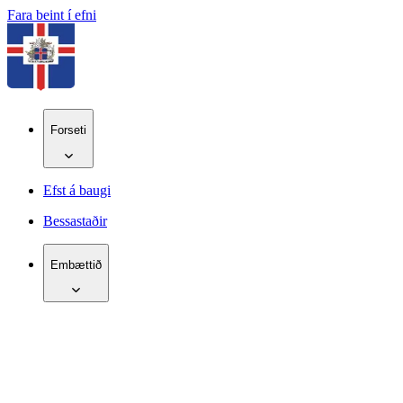
Fara beint í efni
Forseti
Efst á baugi
Bessastaðir
Embættið
IS
EN