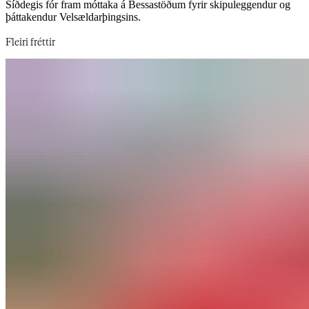
Síðdegis fór fram móttaka á Bessastöðum fyrir skipuleggendur og
þáttakendur Velsældarþingsins.​​​​‌ ‍ ​‍​‍‌‍ ‌ ​‍‌‍‍‌‌‍‌ ‌‍‍‌‌‍ ‍​‍​‍​ ‍‍​‍​‍‌ ​ ‌‍​‌‌‍ ‍‌‍‍‌‌ ‌​‌ ‍‌​‍ ‍‌‍‍‌‌‍ ​‍​‍​‍ ​​‍​‍‌‍‍​‌ ​‍‌‍‌‌‌‍‌‍​‍​‍​ ‍‍​‍​‍‌‍‍​‌ ‌​‌ ‌​‌ ​​‌ ​ ​‍ ​‍ ‌‍‌‍‌‍ ‌ ​‍‌ ​ ‌‍‌‌‌ ‌​‌‍‍‌​‍ ‌‌‍‍‌‌ ​ ‌‍ ​‌‍​‌‌‍ ‍‌‍‌​‌ ​ ​‍ ‍‌ ‌‍‌‍‌‌‌ ​‍‌‍​ ‌‍‌‌‌‍ ​​‍ ‍‌‍​‌‌ ​​‌ ​​​‍ ‌ ​ ‌ ‌​‌ ‌‌‌‍‌​‌‍‍‌‌‍ ​‍ ‌‍‍‌‌‍ ‍‌ ‌​‌‍‌‌‌‍ ‍‌ ‌​​‍ ‌‍‌‌‌‍‌​‌‍‍‌‌ ‌​​‍ ‌‍ ‌‌‍ ‌‍‌​‌‍‌‌​ ‌‌ ​​‌ ​‍‌‍‌‌‌ ​ ‌‍‌‌‌‍ ‍‌ ‌​‌‍​‌‌ ‌​‌‍‍‌‌‍ ‌‍ ‍​ ‍ ‌‍‍‌‌‍‌​​ ‌‌ ​ ‌​‍‌‌​‌​‌‍‍​‌​​‌‌‍‌​‌‍​ ​ ‌‌‌‌‌​‌​​ ‌‌‍​‌‌​ ‌‌‌‌‌​‍‌​ ‌​‌​ ‌​ ​ ‌‌​ ‌‌‌​‌‌‍​​ ​ ‌‌​‍​ ‍ ‌ ‌​‌ ‍‌‌ ​​‌‍‌‌​ ‌‌‍ ‍‌‍‌‌‌ ‌ ‌ ​ ​ ‍ ‌ ​​‌‍​‌‌ ‌​‌‍‍​​ ‌‌ ​​‌‍​‌‌‍‌ ‌‍‌‌‌​​‍‌ ‌‌‌‍‍‌‌‍ ​‌‍‌​‌‍‌‌‌ ​‍​‍‌‌​ ‌‌‌​​‍‌‌ ‌‍‍ ‌‍‌‌‌ ‍‌​‍‌‌​ ​ ‌​‌​​‍‌‌​ ​ ‌​‌​​‍‌‌​ ​‍​ ​‍‌ ​‍‌‍‍‌‌‍​ ‌‍‍​‌ ‌​‌‍‌‌‌ ‍​‌ ‌​​‍ ‌​ ‌‌​ ‍‌​ ​‍‌‍‌‌​ ‍​​ ‍​‌‍​‍‌ ‍​‌‍​‍​‍‌‌​ ​‍​ ​‍​‍‌‌​ ‌‌‌​‌​​‍ ‍‌‍​ ‌‍ ‌‍ ‍‌ ‌​‌‍‌‌‌‍ ‍‌ ‌​​‍‌‌​ ‌‌‌​​‍‌‌ ‌‍‍ ‌‍‌‌‌ ‍‌​‍‌‌​ ​ ‌​‌​​‍‌‌​ ​ ‌​‌​​‍‌‌​ ​‍​ ​‍‌‍‌​‌‍‌‌​ ​​‌‍‌‌‌‍‌‌‌‍​‍​ ‌‌​ ‍​​ ​‌​ ‌ ​ ‌‌​ ‌​​‍‌‌​ ​‍​ ​‍​‍‌‌​ ‌‌‌​‌​​‍ ‍‌‍​ ‌‍‍​‌‍‍‌‌‍ ​‌‍‌​‌ ​‍‌‍‌‌‌‍ ‍​‍‌‌​ ‌‌‌​​‍‌‌ ‌‍‍ ‌‍‌‌‌ ‍‌​‍‌‌​ ​ ‌​‌​​‍‌‌​ ​ ‌​‌​​‍‌‌​ ​‍​ ​‍​ ‌ ​ ‌ ​ ​ ‌‍​ ‌‍‌‍​ ‍‌‌‍‌​​ ‍​​ ​​​ ‌ ‌‍​‍​ ‍‌​‍‌‌​ ​‍​ ​‍​‍‌‌​ ‌‌‌​‌​​‍ ‍‌ ‌​‌‍‌‌‌ ‍​‌ ‌​​ ‌‍​‍‌‍​‌‌ ​ ‌‍‌‌‌‌‌‌‌ ​‍‌‍ ​​ ‌‌‍‍​‌ ‌​‌ ‌​‌ ​​‌ ​ ​‍‌‌​ ​‍‌​‌‍​‍‌‌​ ​‍‌​‌‍‌‍‌‍‌‍ ‌ ​‍‌ ​ ‌‍‌‌‌ ‌​‌‍‍‌​‍ ‌‌‍‍‌‌ ​ ‌‍ ​‌‍​‌‌‍ ‍‌‍‌​‌ ​ ​‍ ‍‌ ‌‍‌‍‌‌‌ ​‍‌‍​ ‌‍‌‌‌‍ ​​‍ ‍‌‍​‌‌ ​​‌ ​​​‍‌‌​ ​‍‌​‌‍‌ ​ ‌ ‌​‌ ‌‌‌‍‌​‌‍‍‌‌‍ ​‍‌‍‌‍‍‌‌‍‌​​ ‌‌ ​ ‌​‍‌‌​‌​‌‍‍​‌​​‌‌‍‌​‌‍​ ​ ‌‌‌‌‌​‌​​ ‌‌‍​‌‌​ ‌‌‌‌‌​‍‌​ ‌​‌​ ‌​ ​ ‌‌​ ‌‌‌​‌‌‍​​ ​ ‌‌​‍​‍‌‍‌ ‌​‌ ‍‌‌ ​​‌‍‌‌​ ‌‌‍ ‍‌‍‌‌‌ ‌ ‌ ​ ​‍‌‍‌ ​​‌‍​‌‌ ‌​‌‍‍​​ ‌‌ ​​‌‍​‌‌‍‌ ‌‍‌‌‌​​‍‌ ‌‌‌‍‍‌‌‍ ​‌‍‌​‌‍‌‌‌ ​‍​‍‌‌​ ‌‌‌​​‍‌‌ ‌‍‍ ‌‍‌‌‌ ‍‌​‍‌‌​ ​ ‌​‌​​‍‌‌​ ​ ‌​‌​​‍‌‌​ ​‍​ ​‍‌ ​‍‌‍‍‌‌‍​ ‌‍‍​‌ ‌​‌‍‌‌‌ ‍​‌ ‌​​‍ ‌​ ‌‌​ ‍‌​ ​‍‌‍‌‌​ ‍​​ ‍​‌‍​‍‌ ‍​‌‍​‍​‍‌‌​ ​‍​ ​‍​‍‌‌​ ‌‌‌​‌​​‍ ‍‌‍​ ‌‍ ‌‍ ‍‌ ‌​‌‍‌‌‌‍ ‍‌ ‌​​‍‌‌​ ‌‌‌​​‍‌‌ ‌‍‍ ‌‍‌‌‌ ‍‌​‍‌‌​ ​ ‌​‌​​‍‌‌​ ​ ‌​‌​​‍‌‌​ ​‍​ ​‍‌‍‌​‌‍‌‌​ ​​‌‍‌‌‌‍‌‌‌‍​‍​ ‌‌​ ‍​​ ​‌​ ‌ ​ ‌‌​ ‌​​‍‌‌​ ​‍​ ​‍​‍‌‌​ ‌‌‌​‌​​‍ ‍‌‍​ ‌‍‍​‌‍‍‌‌‍ ​‌‍‌​‌ ​‍‌‍‌‌‌‍ ‍​‍‌‌​ ‌‌‌​​‍‌‌ ‌‍‍ ‌‍‌‌‌ ‍‌​‍‌‌​ ​ ‌​‌​​‍‌‌​ ​ ‌​‌​​‍‌‌​ ​‍​ ​‍​ ‌ ​ ‌ ​ ​ ‌‍​ ‌‍‌‍​ ‍‌‌‍‌​​ ‍​​ ​​​ ‌ ‌‍​‍​ ‍‌​‍‌‌​ ​‍​ ​‍​‍‌‌​ ‌‌‌​‌​​‍ ‍‌ ‌​‌‍‌‌‌ ‍​‌ ‌​​‍‌‍‌ ​​‌‍‌‌‌ ​‍‌ ​ ‌ ​​‌‍‌‌‌‍​ ‌ ‌​‌‍‍‌‌ ‌‍‌‍‌‌​ ‌‌ ​​‌ ‌‌‌‍​‍‌‍ ​‌‍‍‌‌ ​ ‌‍‍​‌‍‌‌‌‍‌​​‍​‍‌ ‌
Fleiri fréttir