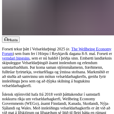
Hlusta
Forseti tekur þátt í Velsældarþingi 2025 (e. ​​​​‌ ‍ ​‍​‍‌‍ ‌ ​‍‌‍‍‌‌‍‌ ‌‍‍‌‌‍ ‍​‍​‍​ ‍‍​‍​‍‌ ​ ‌‍​‌‌‍ ‍‌‍‍‌‌ ‌​‌ ‍‌​‍ ‍‌‍‍‌‌‍ ​‍​‍​‍ ​​‍​‍‌‍‍​‌ ​‍‌‍‌‌‌‍‌‍​‍​‍​ ‍‍​‍​‍‌‍‍​‌ ‌​‌ ‌​‌ ​​‌ ​ ​‍ ​‍ ‌‍‌‍‌‍ ‌ ​‍‌ ​ ‌‍‌‌‌ ‌​‌‍‍‌​‍ ‌‌‍‍‌‌ ​ ‌‍ ​‌‍​‌‌‍ ‍‌‍‌​‌ ​ ​‍ ‍‌ ‌‍‌‍‌‌‌ ​‍‌‍​ ‌‍‌‌‌‍ ​​‍ ‍‌‍​‌‌ ​​‌ ​​​‍ ‌ ​ ‌ ‌​‌ ‌‌‌‍‌​‌‍‍‌‌‍ ​‍ ‌‍‍‌‌‍ ‍‌ ‌​‌‍‌‌‌‍ ‍‌ ‌​​‍ ‌‍‌‌‌‍‌​‌‍‍‌‌ ‌​​‍ ‌‍ ‌‌‍ ‌‍‌​‌‍‌‌​ ‌‌ ​​‌ ​‍‌‍‌‌‌ ​ ‌‍‌‌‌‍ ‍‌ ‌​‌‍​‌‌ ‌​‌‍‍‌‌‍ ‌‍ ‍​ ‍ ‌‍‍‌‌‍‌​​ ‌‌ ​ ‌​‍‌‌​‌​‌‍‍​‌​​‌‌‍‌​‌‍​ ​ ‌‌‌‌‌​‌​​ ‌‌‍​‌‌​ ‌‌‌‌‌​‍‌​ ‌​‌​ ‌​ ​ ‌‌​ ‌‌‌​‌‌‍​​ ​ ‌‌​‍​ ‍ ‌ ‌​‌ ‍‌‌ ​​‌‍‌‌​ ‌‌‍ ‍‌‍‌‌‌ ‌ ‌ ​ ​ ‍ ‌ ​​‌‍​‌‌ ‌​‌‍‍​​ ‌‌ ​​‌‍​‌‌‍‌ ‌‍‌‌‌​​‍‌ ‌‌‌‍‍‌‌‍ ​‌‍‌​‌‍‌‌‌ ​‍​‍‌‌​ ‌‌‌​​‍‌‌ ‌‍‍ ‌‍‌‌‌ ‍‌​‍‌‌​ ​ ‌​‌​​‍‌‌​ ​ ‌​‌​​‍‌‌​ ​‍​ ​‍‌ ​‍‌‍‍‌‌‍​ ‌‍‍​‌ ‌​‌‍‌‌‌ ‍​‌ ‌​​‍ ‌​ ‌‌​ ‍‌​ ​‍‌‍‌‌​ ‍​​ ‍​‌‍​‍‌ ‍​‌‍​‍​‍‌‌​ ​‍​ ​‍​‍‌‌​ ‌‌‌​‌​​‍ ‍‌‍​ ‌‍ ‌‍ ‍‌ ‌​‌‍‌‌‌‍ ‍‌ ‌​​‍‌‌​ ‌‌‌​​‍‌‌ ‌‍‍ ‌‍‌‌‌ ‍‌​‍‌‌​ ​ ‌​‌​​‍‌‌​ ​ ‌​‌​​‍‌‌​ ​‍​ ​‍‌‍‌‌​ ‍‌‌‍‌‌​ ​ ​ ‍‌​ ​​​ ‌‌‌‍‌‌​ ‌‌​ ​ ‌‍‌​‌‍‌‍​‍‌‌​ ​‍​ ​‍​‍‌‌​ ‌‌‌​‌​​‍ ‍‌‍​ ‌‍‍​‌‍‍‌‌‍ ​‌‍‌​‌ ​‍‌‍‌‌‌‍ ‍​‍‌‌​ ‌‌‌​​‍‌‌ ‌‍‍ ‌‍‌‌‌ ‍‌​‍‌‌​ ​ ‌​‌​​‍‌‌​ ​ ‌​‌​​‍‌‌​ ​‍​ ​‍​ ‌‍​ ​‌​ ​​‌‍‌​​ ​​​ ​​​ ​‍​ ​‍​ ‌‍‌‍‌​​ ‍​​ ​ ​‍‌‌​ ​‍​ ​‍​‍‌‌​ ‌‌‌​‌​​‍ ‍‌ ‌​‌‍‌‌‌ ‍​‌ ‌​​ ‌‍​‍‌‍​‌‌ ​ ‌‍‌‌‌‌‌‌‌ ​‍‌‍ ​​ ‌‌‍‍​‌ ‌​‌ ‌​‌ ​​‌ ​ ​‍‌‌​ ​‍‌​‌‍​‍‌‌​ ​‍‌​‌‍‌‍‌‍‌‍ ‌ ​‍‌ ​ ‌‍‌‌‌ ‌​‌‍‍‌​‍ ‌‌‍‍‌‌ ​ ‌‍ ​‌‍​‌‌‍ ‍‌‍‌​‌ ​ ​‍ ‍‌ ‌‍‌‍‌‌‌ ​‍‌‍​ ‌‍‌‌‌‍ ​​‍ ‍‌‍​‌‌ ​​‌ ​​​‍‌‌​ ​‍‌​‌‍‌ ​ ‌ ‌​‌ ‌‌‌‍‌​‌‍‍‌‌‍ ​‍‌‍‌‍‍‌‌‍‌​​ ‌‌ ​ ‌​‍‌‌​‌​‌‍‍​‌​​‌‌‍‌​‌‍​ ​ ‌‌‌‌‌​‌​​ ‌‌‍​‌‌​ ‌‌‌‌‌​‍‌​ ‌​‌​ ‌​ ​ ‌‌​ ‌‌‌​‌‌‍​​ ​ ‌‌​‍​‍‌‍‌ ‌​‌ ‍‌‌ ​​‌‍‌‌​ ‌‌‍ ‍‌‍‌‌‌ ‌ ‌ ​ ​‍‌‍‌ ​​‌‍​‌‌ ‌​‌‍‍​​ ‌‌ ​​‌‍​‌‌‍‌ ‌‍‌‌‌​​‍‌ ‌‌‌‍‍‌‌‍ ​‌‍‌​‌‍‌‌‌ ​‍​‍‌‌​ ‌‌‌​​‍‌‌ ‌‍‍ ‌‍‌‌‌ ‍‌​‍‌‌​ ​ ‌​‌​​‍‌‌​ ​ ‌​‌​​‍‌‌​ ​‍​ ​‍‌ ​‍‌‍‍‌‌‍​ ‌‍‍​‌ ‌​‌‍‌‌‌ ‍​‌ ‌​​‍ ‌​ ‌‌​ ‍‌​ ​‍‌‍‌‌​ ‍​​ ‍​‌‍​‍‌ ‍​‌‍​‍​‍‌‌​ ​‍​ ​‍​‍‌‌​ ‌‌‌​‌​​‍ ‍‌‍​ ‌‍ ‌‍ ‍‌ ‌​‌‍‌‌‌‍ ‍‌ ‌​​‍‌‌​ ‌‌‌​​‍‌‌ ‌‍‍ ‌‍‌‌‌ ‍‌​‍‌‌​ ​ ‌​‌​​‍‌‌​ ​ ‌​‌​​‍‌‌​ ​‍​ ​‍‌‍‌‌​ ‍‌‌‍‌‌​ ​ ​ ‍‌​ ​​​ ‌‌‌‍‌‌​ ‌‌​ ​ ‌‍‌​‌‍‌‍​‍‌‌​ ​‍​ ​‍​‍‌‌​ ‌‌‌​‌​​‍ ‍‌‍​ ‌‍‍​‌‍‍‌‌‍ ​‌‍‌​‌ ​‍‌‍‌‌‌‍ ‍​‍‌‌​ ‌‌‌​​‍‌‌ ‌‍‍ ‌‍‌‌‌ ‍‌​‍‌‌​ ​ ‌​‌​​‍‌‌​ ​ ‌​‌​​‍‌‌​ ​‍​ ​‍​ ‌‍​ ​‌​ ​​‌‍‌​​ ​​​ ​​​ ​‍​ ​‍​ ‌‍‌‍‌​​ ‍​​ ​ ​‍‌‌​ ​‍​ ​‍​‍‌‌​ ‌‌‌​‌​​‍ ‍‌ ‌​‌‍‌‌‌ ‍​‌ ‌​​‍‌‍‌ ​​‌‍‌‌‌ ​‍‌ ​ ‌ ​​‌‍‌‌‌‍​ ‌ ‌​‌‍‍‌‌ ‌‍‌‍‌‌​ ‌‌ ​​‌ ‌‌‌‍​‍‌‍ ​‌‍‍‌‌ ​ ‌‍‍​‌‍‌‌‌‍‌​​‍​‍‌ ‌
The Wellbeing Economy
Forum​​​​‌ ‍ ​‍​‍‌‍ ‌ ​‍‌‍‍‌‌‍‌ ‌‍‍‌‌‍ ‍​‍​‍​ ‍‍​‍​‍‌ ​ ‌‍​‌‌‍ ‍‌‍‍‌‌ ‌​‌ ‍‌​‍ ‍‌‍‍‌‌‍ ​‍​‍​‍ ​​‍​‍‌‍‍​‌ ​‍‌‍‌‌‌‍‌‍​‍​‍​ ‍‍​‍​‍‌‍‍​‌ ‌​‌ ‌​‌ ​​‌ ​ ​‍ ​‍ ‌‍‌‍‌‍ ‌ ​‍‌ ​ ‌‍‌‌‌ ‌​‌‍‍‌​‍ ‌‌‍‍‌‌ ​ ‌‍ ​‌‍​‌‌‍ ‍‌‍‌​‌ ​ ​‍ ‍‌ ‌‍‌‍‌‌‌ ​‍‌‍​ ‌‍‌‌‌‍ ​​‍ ‍‌‍​‌‌ ​​‌ ​​​‍ ‌ ​ ‌ ‌​‌ ‌‌‌‍‌​‌‍‍‌‌‍ ​‍ ‌‍‍‌‌‍ ‍‌ ‌​‌‍‌‌‌‍ ‍‌ ‌​​‍ ‌‍‌‌‌‍‌​‌‍‍‌‌ ‌​​‍ ‌‍ ‌‌‍ ‌‍‌​‌‍‌‌​ ‌‌ ​​‌ ​‍‌‍‌‌‌ ​ ‌‍‌‌‌‍ ‍‌ ‌​‌‍​‌‌ ‌​‌‍‍‌‌‍ ‌‍ ‍​ ‍ ‌‍‍‌‌‍‌​​ ‌‌ ​ ‌​‍‌‌​‌​‌‍‍​‌​​‌‌‍‌​‌‍​ ​ ‌‌‌‌‌​‌​​ ‌‌‍​‌‌​ ‌‌‌‌‌​‍‌​ ‌​‌​ ‌​ ​ ‌‌​ ‌‌‌​‌‌‍​​ ​ ‌‌​‍​ ‍ ‌ ‌​‌ ‍‌‌ ​​‌‍‌‌​ ‌‌‍ ‍‌‍‌‌‌ ‌ ‌ ​ ​ ‍ ‌ ​​‌‍​‌‌ ‌​‌‍‍​​ ‌‌ ​​‌‍​‌‌‍‌ ‌‍‌‌‌​​‍‌ ‌‌‌‍‍‌‌‍ ​‌‍‌​‌‍‌‌‌ ​‍​‍‌‌​ ‌‌‌​​‍‌‌ ‌‍‍ ‌‍‌‌‌ ‍‌​‍‌‌​ ​ ‌​‌​​‍‌‌​ ​ ‌​‌​​‍‌‌​ ​‍​ ​‍‌ ​‍‌‍‍‌‌‍​ ‌‍‍​‌ ‌​‌‍‌‌‌ ‍​‌ ‌​​‍ ‌​ ‌‌​ ‍‌​ ​‍‌‍‌‌​ ‍​​ ‍​‌‍​‍‌ ‍​‌‍​‍​‍‌‌​ ​‍​ ​‍​‍‌‌​ ‌‌‌​‌​​‍ ‍‌‍​ ‌‍ ‌‍ ‍‌ ‌​‌‍‌‌‌‍ ‍‌ ‌​​‍‌‌​ ‌‌‌​​‍‌‌ ‌‍‍ ‌‍‌‌‌ ‍‌​‍‌‌​ ​ ‌​‌​​‍‌‌​ ​ ‌​‌​​‍‌‌​ ​‍​ ​‍‌‍‌‌​ ‍‌‌‍‌‌​ ​ ​ ‍‌​ ​​​ ‌‌‌‍‌‌​ ‌‌​ ​ ‌‍‌​‌‍‌‍​‍‌‌​ ​‍​ ​‍​‍‌‌​ ‌‌‌​‌​​‍ ‍‌‍​ ‌‍‍​‌‍‍‌‌‍ ​‌‍‌​‌ ​‍‌‍‌‌‌‍ ‍​‍‌‌​ ‌‌‌​​‍‌‌ ‌‍‍ ‌‍‌‌‌ ‍‌​‍‌‌​ ​ ‌​‌​​‍‌‌​ ​ ‌​‌​​‍‌‌​ ​‍​ ​‍​ ‌​​ ​ ​ ‍‌​ ​‍​ ​ ​ ‌​‌‍‌​‌‍​‌‌‍​‍​ ​‌​ ‌‌​ ​​​‍‌‌​ ​‍​ ​‍​‍‌‌​ ‌‌‌​‌​​‍ ‍‌ ‌​‌‍‌‌‌ ‍​‌ ‌​​ ‌‍​‍‌‍​‌‌ ​ ‌‍‌‌‌‌‌‌‌ ​‍‌‍ ​​ ‌‌‍‍​‌ ‌​‌ ‌​‌ ​​‌ ​ ​‍‌‌​ ​‍‌​‌‍​‍‌‌​ ​‍‌​‌‍‌‍‌‍‌‍ ‌ ​‍‌ ​ ‌‍‌‌‌ ‌​‌‍‍‌​‍ ‌‌‍‍‌‌ ​ ‌‍ ​‌‍​‌‌‍ ‍‌‍‌​‌ ​ ​‍ ‍‌ ‌‍‌‍‌‌‌ ​‍‌‍​ ‌‍‌‌‌‍ ​​‍ ‍‌‍​‌‌ ​​‌ ​​​‍‌‌​ ​‍‌​‌‍‌ ​ ‌ ‌​‌ ‌‌‌‍‌​‌‍‍‌‌‍ ​‍‌‍‌‍‍‌‌‍‌​​ ‌‌ ​ ‌​‍‌‌​‌​‌‍‍​‌​​‌‌‍‌​‌‍​ ​ ‌‌‌‌‌​‌​​ ‌‌‍​‌‌​ ‌‌‌‌‌​‍‌​ ‌​‌​ ‌​ ​ ‌‌​ ‌‌‌​‌‌‍​​ ​ ‌‌​‍​‍‌‍‌ ‌​‌ ‍‌‌ ​​‌‍‌‌​ ‌‌‍ ‍‌‍‌‌‌ ‌ ‌ ​ ​‍‌‍‌ ​​‌‍​‌‌ ‌​‌‍‍​​ ‌‌ ​​‌‍​‌‌‍‌ ‌‍‌‌‌​​‍‌ ‌‌‌‍‍‌‌‍ ​‌‍‌​‌‍‌‌‌ ​‍​‍‌‌​ ‌‌‌​​‍‌‌ ‌‍‍ ‌‍‌‌‌ ‍‌​‍‌‌​ ​ ‌​‌​​‍‌‌​ ​ ‌​‌​​‍‌‌​ ​‍​ ​‍‌ ​‍‌‍‍‌‌‍​ ‌‍‍​‌ ‌​‌‍‌‌‌ ‍​‌ ‌​​‍ ‌​ ‌‌​ ‍‌​ ​‍‌‍‌‌​ ‍​​ ‍​‌‍​‍‌ ‍​‌‍​‍​‍‌‌​ ​‍​ ​‍​‍‌‌​ ‌‌‌​‌​​‍ ‍‌‍​ ‌‍ ‌‍ ‍‌ ‌​‌‍‌‌‌‍ ‍‌ ‌​​‍‌‌​ ‌‌‌​​‍‌‌ ‌‍‍ ‌‍‌‌‌ ‍‌​‍‌‌​ ​ ‌​‌​​‍‌‌​ ​ ‌​‌​​‍‌‌​ ​‍​ ​‍‌‍‌‌​ ‍‌‌‍‌‌​ ​ ​ ‍‌​ ​​​ ‌‌‌‍‌‌​ ‌‌​ ​ ‌‍‌​‌‍‌‍​‍‌‌​ ​‍​ ​‍​‍‌‌​ ‌‌‌​‌​​‍ ‍‌‍​ ‌‍‍​‌‍‍‌‌‍ ​‌‍‌​‌ ​‍‌‍‌‌‌‍ ‍​‍‌‌​ ‌‌‌​​‍‌‌ ‌‍‍ ‌‍‌‌‌ ‍‌​‍‌‌​ ​ ‌​‌​​‍‌‌​ ​ ‌​‌​​‍‌‌​ ​‍​ ​‍​ ‌​​ ​ ​ ‍‌​ ​‍​ ​ ​ ‌​‌‍‌​‌‍​‌‌‍​‍​ ​‌​ ‌‌​ ​​​‍‌‌​ ​‍​ ​‍​‍‌‌​ ‌‌‌​‌​​‍ ‍‌ ‌​‌‍‌‌‌ ‍​‌ ‌​​‍‌‍‌ ​​‌‍‌‌‌ ​‍‌ ​ ‌ ​​‌‍‌‌‌‍​ ‌ ‌​‌‍‍‌‌ ‌‍‌‍‌‌​ ‌‌ ​​‌ ‌‌‌‍​‍‌‍ ​‌‍‍‌‌ ​ ‌‍‍​‌‍‌‌‌‍‌​​‍​‍‌ ‌
) sem fram fer í Hörpu í Reykjavík dagana 8-9. maí. Forseti er
verndari þingsins​​​​‌ ‍ ​‍​‍‌‍ ‌ ​‍‌‍‍‌‌‍‌ ‌‍‍‌‌‍ ‍​‍​‍​ ‍‍​‍​‍‌ ​ ‌‍​‌‌‍ ‍‌‍‍‌‌ ‌​‌ ‍‌​‍ ‍‌‍‍‌‌‍ ​‍​‍​‍ ​​‍​‍‌‍‍​‌ ​‍‌‍‌‌‌‍‌‍​‍​‍​ ‍‍​‍​‍‌‍‍​‌ ‌​‌ ‌​‌ ​​‌ ​ ​‍ ​‍ ‌‍‌‍‌‍ ‌ ​‍‌ ​ ‌‍‌‌‌ ‌​‌‍‍‌​‍ ‌‌‍‍‌‌ ​ ‌‍ ​‌‍​‌‌‍ ‍‌‍‌​‌ ​ ​‍ ‍‌ ‌‍‌‍‌‌‌ ​‍‌‍​ ‌‍‌‌‌‍ ​​‍ ‍‌‍​‌‌ ​​‌ ​​​‍ ‌ ​ ‌ ‌​‌ ‌‌‌‍‌​‌‍‍‌‌‍ ​‍ ‌‍‍‌‌‍ ‍‌ ‌​‌‍‌‌‌‍ ‍‌ ‌​​‍ ‌‍‌‌‌‍‌​‌‍‍‌‌ ‌​​‍ ‌‍ ‌‌‍ ‌‍‌​‌‍‌‌​ ‌‌ ​​‌ ​‍‌‍‌‌‌ ​ ‌‍‌‌‌‍ ‍‌ ‌​‌‍​‌‌ ‌​‌‍‍‌‌‍ ‌‍ ‍​ ‍ ‌‍‍‌‌‍‌​​ ‌‌ ​ ‌​‍‌‌​‌​‌‍‍​‌​​‌‌‍‌​‌‍​ ​ ‌‌‌‌‌​‌​​ ‌‌‍​‌‌​ ‌‌‌‌‌​‍‌​ ‌​‌​ ‌​ ​ ‌‌​ ‌‌‌​‌‌‍​​ ​ ‌‌​‍​ ‍ ‌ ‌​‌ ‍‌‌ ​​‌‍‌‌​ ‌‌‍ ‍‌‍‌‌‌ ‌ ‌ ​ ​ ‍ ‌ ​​‌‍​‌‌ ‌​‌‍‍​​ ‌‌ ​​‌‍​‌‌‍‌ ‌‍‌‌‌​​‍‌ ‌‌‌‍‍‌‌‍ ​‌‍‌​‌‍‌‌‌ ​‍​‍‌‌​ ‌‌‌​​‍‌‌ ‌‍‍ ‌‍‌‌‌ ‍‌​‍‌‌​ ​ ‌​‌​​‍‌‌​ ​ ‌​‌​​‍‌‌​ ​‍​ ​‍‌ ​‍‌‍‍‌‌‍​ ‌‍‍​‌ ‌​‌‍‌‌‌ ‍​‌ ‌​​‍ ‌​ ‌‌​ ‍‌​ ​‍‌‍‌‌​ ‍​​ ‍​‌‍​‍‌ ‍​‌‍​‍​‍‌‌​ ​‍​ ​‍​‍‌‌​ ‌‌‌​‌​​‍ ‍‌‍​ ‌‍ ‌‍ ‍‌ ‌​‌‍‌‌‌‍ ‍‌ ‌​​‍‌‌​ ‌‌‌​​‍‌‌ ‌‍‍ ‌‍‌‌‌ ‍‌​‍‌‌​ ​ ‌​‌​​‍‌‌​ ​ ‌​‌​​‍‌‌​ ​‍​ ​‍‌‍‌‌​ ‍‌‌‍‌‌​ ​ ​ ‍‌​ ​​​ ‌‌‌‍‌‌​ ‌‌​ ​ ‌‍‌​‌‍‌‍​‍‌‌​ ​‍​ ​‍​‍‌‌​ ‌‌‌​‌​​‍ ‍‌‍​ ‌‍‍​‌‍‍‌‌‍ ​‌‍‌​‌ ​‍‌‍‌‌‌‍ ‍​‍‌‌​ ‌‌‌​​‍‌‌ ‌‍‍ ‌‍‌‌‌ ‍‌​‍‌‌​ ​ ‌​‌​​‍‌‌​ ​ ‌​‌​​‍‌‌​ ​‍​ ​‍​ ‍​‌‍‌‍​ ​‍​ ​ ​ ‌​‌‍​‌​ ​ ‌‍‌‌‌‍‌​‌‍​‌‌‍​‌‌‍​‌​‍‌‌​ ​‍​ ​‍​‍‌‌​ ‌‌‌​‌​​‍ ‍‌ ‌​‌‍‌‌‌ ‍​‌ ‌​​ ‌‍​‍‌‍​‌‌ ​ ‌‍‌‌‌‌‌‌‌ ​‍‌‍ ​​ ‌‌‍‍​‌ ‌​‌ ‌​‌ ​​‌ ​ ​‍‌‌​ ​‍‌​‌‍​‍‌‌​ ​‍‌​‌‍‌‍‌‍‌‍ ‌ ​‍‌ ​ ‌‍‌‌‌ ‌​‌‍‍‌​‍ ‌‌‍‍‌‌ ​ ‌‍ ​‌‍​‌‌‍ ‍‌‍‌​‌ ​ ​‍ ‍‌ ‌‍‌‍‌‌‌ ​‍‌‍​ ‌‍‌‌‌‍ ​​‍ ‍‌‍​‌‌ ​​‌ ​​​‍‌‌​ ​‍‌​‌‍‌ ​ ‌ ‌​‌ ‌‌‌‍‌​‌‍‍‌‌‍ ​‍‌‍‌‍‍‌‌‍‌​​ ‌‌ ​ ‌​‍‌‌​‌​‌‍‍​‌​​‌‌‍‌​‌‍​ ​ ‌‌‌‌‌​‌​​ ‌‌‍​‌‌​ ‌‌‌‌‌​‍‌​ ‌​‌​ ‌​ ​ ‌‌​ ‌‌‌​‌‌‍​​ ​ ‌‌​‍​‍‌‍‌ ‌​‌ ‍‌‌ ​​‌‍‌‌​ ‌‌‍ ‍‌‍‌‌‌ ‌ ‌ ​ ​‍‌‍‌ ​​‌‍​‌‌ ‌​‌‍‍​​ ‌‌ ​​‌‍​‌‌‍‌ ‌‍‌‌‌​​‍‌ ‌‌‌‍‍‌‌‍ ​‌‍‌​‌‍‌‌‌ ​‍​‍‌‌​ ‌‌‌​​‍‌‌ ‌‍‍ ‌‍‌‌‌ ‍‌​‍‌‌​ ​ ‌​‌​​‍‌‌​ ​ ‌​‌​​‍‌‌​ ​‍​ ​‍‌ ​‍‌‍‍‌‌‍​ ‌‍‍​‌ ‌​‌‍‌‌‌ ‍​‌ ‌​​‍ ‌​ ‌‌​ ‍‌​ ​‍‌‍‌‌​ ‍​​ ‍​‌‍​‍‌ ‍​‌‍​‍​‍‌‌​ ​‍​ ​‍​‍‌‌​ ‌‌‌​‌​​‍ ‍‌‍​ ‌‍ ‌‍ ‍‌ ‌​‌‍‌‌‌‍ ‍‌ ‌​​‍‌‌​ ‌‌‌​​‍‌‌ ‌‍‍ ‌‍‌‌‌ ‍‌​‍‌‌​ ​ ‌​‌​​‍‌‌​ ​ ‌​‌​​‍‌‌​ ​‍​ ​‍‌‍‌‌​ ‍‌‌‍‌‌​ ​ ​ ‍‌​ ​​​ ‌‌‌‍‌‌​ ‌‌​ ​ ‌‍‌​‌‍‌‍​‍‌‌​ ​‍​ ​‍​‍‌‌​ ‌‌‌​‌​​‍ ‍‌‍​ ‌‍‍​‌‍‍‌‌‍ ​‌‍‌​‌ ​‍‌‍‌‌‌‍ ‍​‍‌‌​ ‌‌‌​​‍‌‌ ‌‍‍ ‌‍‌‌‌ ‍‌​‍‌‌​ ​ ‌​‌​​‍‌‌​ ​ ‌​‌​​‍‌‌​ ​‍​ ​‍​ ‍​‌‍‌‍​ ​‍​ ​ ​ ‌​‌‍​‌​ ​ ‌‍‌‌‌‍‌​‌‍​‌‌‍​‌‌‍​‌​‍‌‌​ ​‍​ ​‍​‍‌‌​ ‌‌‌​‌​​‍ ‍‌ ‌​‌‍‌‌‌ ‍​‌ ‌​​‍‌‍‌ ​​‌‍‌‌‌ ​‍‌ ​ ‌ ​​‌‍‌‌‌‍​ ‌ ‌​‌‍‍‌‌ ‌‍‌‍‌‌​ ‌‌ ​​‌ ‌‌‌‍​‍‌‍ ​‌‍‍‌‌ ​ ‌‍‍​‌‍‌‌‌‍‌​​‍​‍‌ ‌
, sem er nú haldið í þriðja sinn. Embætti landlæknis
skipuleggur Velsældarþingið ásamt innlendum og erlendum
samstarfsaðilum. Þar koma saman stjórnmálamenn, fræðimenn,
fulltrúar fyrirtækja, sveitarfélaga og ýmissa stofnana. Markmiðið er
að stuðla að samvinnu um mótun velsældarhagkerfis, greiða fyrir
innleiðingu þess sem og að dýpka skilning á hugtakinu
velsældarhagkerfi.​​​​‌ ‍ ​‍​‍‌‍ ‌ ​‍‌‍‍‌‌‍‌ ‌‍‍‌‌‍ ‍​‍​‍​ ‍‍​‍​‍‌ ​ ‌‍​‌‌‍ ‍‌‍‍‌‌ ‌​‌ ‍‌​‍ ‍‌‍‍‌‌‍ ​‍​‍​‍ ​​‍​‍‌‍‍​‌ ​‍‌‍‌‌‌‍‌‍​‍​‍​ ‍‍​‍​‍‌‍‍​‌ ‌​‌ ‌​‌ ​​‌ ​ ​‍ ​‍ ‌‍‌‍‌‍ ‌ ​‍‌ ​ ‌‍‌‌‌ ‌​‌‍‍‌​‍ ‌‌‍‍‌‌ ​ ‌‍ ​‌‍​‌‌‍ ‍‌‍‌​‌ ​ ​‍ ‍‌ ‌‍‌‍‌‌‌ ​‍‌‍​ ‌‍‌‌‌‍ ​​‍ ‍‌‍​‌‌ ​​‌ ​​​‍ ‌ ​ ‌ ‌​‌ ‌‌‌‍‌​‌‍‍‌‌‍ ​‍ ‌‍‍‌‌‍ ‍‌ ‌​‌‍‌‌‌‍ ‍‌ ‌​​‍ ‌‍‌‌‌‍‌​‌‍‍‌‌ ‌​​‍ ‌‍ ‌‌‍ ‌‍‌​‌‍‌‌​ ‌‌ ​​‌ ​‍‌‍‌‌‌ ​ ‌‍‌‌‌‍ ‍‌ ‌​‌‍​‌‌ ‌​‌‍‍‌‌‍ ‌‍ ‍​ ‍ ‌‍‍‌‌‍‌​​ ‌‌ ​ ‌​‍‌‌​‌​‌‍‍​‌​​‌‌‍‌​‌‍​ ​ ‌‌‌‌‌​‌​​ ‌‌‍​‌‌​ ‌‌‌‌‌​‍‌​ ‌​‌​ ‌​ ​ ‌‌​ ‌‌‌​‌‌‍​​ ​ ‌‌​‍​ ‍ ‌ ‌​‌ ‍‌‌ ​​‌‍‌‌​ ‌‌‍ ‍‌‍‌‌‌ ‌ ‌ ​ ​ ‍ ‌ ​​‌‍​‌‌ ‌​‌‍‍​​ ‌‌ ​​‌‍​‌‌‍‌ ‌‍‌‌‌​​‍‌ ‌‌‌‍‍‌‌‍ ​‌‍‌​‌‍‌‌‌ ​‍​‍‌‌​ ‌‌‌​​‍‌‌ ‌‍‍ ‌‍‌‌‌ ‍‌​‍‌‌​ ​ ‌​‌​​‍‌‌​ ​ ‌​‌​​‍‌‌​ ​‍​ ​‍‌ ​‍‌‍‍‌‌‍​ ‌‍‍​‌ ‌​‌‍‌‌‌ ‍​‌ ‌​​‍ ‌​ ‌‌​ ‍‌​ ​‍‌‍‌‌​ ‍​​ ‍​‌‍​‍‌ ‍​‌‍​‍​‍‌‌​ ​‍​ ​‍​‍‌‌​ ‌‌‌​‌​​‍ ‍‌‍​ ‌‍ ‌‍ ‍‌ ‌​‌‍‌‌‌‍ ‍‌ ‌​​‍‌‌​ ‌‌‌​​‍‌‌ ‌‍‍ ‌‍‌‌‌ ‍‌​‍‌‌​ ​ ‌​‌​​‍‌‌​ ​ ‌​‌​​‍‌‌​ ​‍​ ​‍‌‍‌‌​ ‍‌‌‍‌‌​ ​ ​ ‍‌​ ​​​ ‌‌‌‍‌‌​ ‌‌​ ​ ‌‍‌​‌‍‌‍​‍‌‌​ ​‍​ ​‍​‍‌‌​ ‌‌‌​‌​​‍ ‍‌‍​ ‌‍‍​‌‍‍‌‌‍ ​‌‍‌​‌ ​‍‌‍‌‌‌‍ ‍​‍‌‌​ ‌‌‌​​‍‌‌ ‌‍‍ ‌‍‌‌‌ ‍‌​‍‌‌​ ​ ‌​‌​​‍‌‌​ ​ ‌​‌​​‍‌‌​ ​‍​ ​‍​ ​‌‌‍​‍​ ​‍‌‍‌‍​ ‌​‌‍​‍​ ‍​‌‍‌‌​ ​‍‌‍​‍​ ​‍​ ‌‌​‍‌‌​ ​‍​ ​‍​‍‌‌​ ‌‌‌​‌​​‍ ‍‌ ‌​‌‍‌‌‌ ‍​‌ ‌​​ ‌‍​‍‌‍​‌‌ ​ ‌‍‌‌‌‌‌‌‌ ​‍‌‍ ​​ ‌‌‍‍​‌ ‌​‌ ‌​‌ ​​‌ ​ ​‍‌‌​ ​‍‌​‌‍​‍‌‌​ ​‍‌​‌‍‌‍‌‍‌‍ ‌ ​‍‌ ​ ‌‍‌‌‌ ‌​‌‍‍‌​‍ ‌‌‍‍‌‌ ​ ‌‍ ​‌‍​‌‌‍ ‍‌‍‌​‌ ​ ​‍ ‍‌ ‌‍‌‍‌‌‌ ​‍‌‍​ ‌‍‌‌‌‍ ​​‍ ‍‌‍​‌‌ ​​‌ ​​​‍‌‌​ ​‍‌​‌‍‌ ​ ‌ ‌​‌ ‌‌‌‍‌​‌‍‍‌‌‍ ​‍‌‍‌‍‍‌‌‍‌​​ ‌‌ ​ ‌​‍‌‌​‌​‌‍‍​‌​​‌‌‍‌​‌‍​ ​ ‌‌‌‌‌​‌​​ ‌‌‍​‌‌​ ‌‌‌‌‌​‍‌​ ‌​‌​ ‌​ ​ ‌‌​ ‌‌‌​‌‌‍​​ ​ ‌‌​‍​‍‌‍‌ ‌​‌ ‍‌‌ ​​‌‍‌‌​ ‌‌‍ ‍‌‍‌‌‌ ‌ ‌ ​ ​‍‌‍‌ ​​‌‍​‌‌ ‌​‌‍‍​​ ‌‌ ​​‌‍​‌‌‍‌ ‌‍‌‌‌​​‍‌ ‌‌‌‍‍‌‌‍ ​‌‍‌​‌‍‌‌‌ ​‍​‍‌‌​ ‌‌‌​​‍‌‌ ‌‍‍ ‌‍‌‌‌ ‍‌​‍‌‌​ ​ ‌​‌​​‍‌‌​ ​ ‌​‌​​‍‌‌​ ​‍​ ​‍‌ ​‍‌‍‍‌‌‍​ ‌‍‍​‌ ‌​‌‍‌‌‌ ‍​‌ ‌​​‍ ‌​ ‌‌​ ‍‌​ ​‍‌‍‌‌​ ‍​​ ‍​‌‍​‍‌ ‍​‌‍​‍​‍‌‌​ ​‍​ ​‍​‍‌‌​ ‌‌‌​‌​​‍ ‍‌‍​ ‌‍ ‌‍ ‍‌ ‌​‌‍‌‌‌‍ ‍‌ ‌​​‍‌‌​ ‌‌‌​​‍‌‌ ‌‍‍ ‌‍‌‌‌ ‍‌​‍‌‌​ ​ ‌​‌​​‍‌‌​ ​ ‌​‌​​‍‌‌​ ​‍​ ​‍‌‍‌‌​ ‍‌‌‍‌‌​ ​ ​ ‍‌​ ​​​ ‌‌‌‍‌‌​ ‌‌​ ​ ‌‍‌​‌‍‌‍​‍‌‌​ ​‍​ ​‍​‍‌‌​ ‌‌‌​‌​​‍ ‍‌‍​ ‌‍‍​‌‍‍‌‌‍ ​‌‍‌​‌ ​‍‌‍‌‌‌‍ ‍​‍‌‌​ ‌‌‌​​‍‌‌ ‌‍‍ ‌‍‌‌‌ ‍‌​‍‌‌​ ​ ‌​‌​​‍‌‌​ ​ ‌​‌​​‍‌‌​ ​‍​ ​‍​ ​‌‌‍​‍​ ​‍‌‍‌‍​ ‌​‌‍​‍​ ‍​‌‍‌‌​ ​‍‌‍​‍​ ​‍​ ‌‌​‍‌‌​ ​‍​ ​‍​‍‌‌​ ‌‌‌​‌​​‍ ‍‌ ‌​‌‍‌‌‌ ‍​‌ ‌​​‍‌‍‌ ​​‌‍‌‌‌ ​‍‌ ​ ‌ ​​‌‍‌‌‌‍​ ‌ ‌​‌‍‍‌‌ ‌‍‌‍‌‌​ ‌‌ ​​‌ ‌‌‌‍​‍‌‍ ​‌‍‍‌‌ ​ ‌‍‍​‌‍‌‌‌‍‌​​‍​‍‌ ‌
Íslensk stjórnvöld hafa frá 2018 verið þátttakendur í samstarfi
nokkurra ríkja um velsældarhagkerfi, Wellbeing Economy
Governments (WEGo), ásamt Finnlandi, Kanada, Skotlandi, Nýja-
Sjálandi og Wales. Með innleiðingu velsældarhagkerfis er átt við að
við mat á lífskjörum og lífsgæðum sé litið til fleiri þátta en rúmast