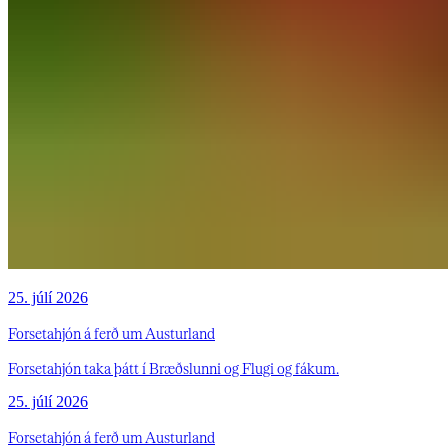
25. júlí 2026
Forsetahjón á ferð um Austurland
Forsetahjón taka þátt í Bræðslunni og Flugi og fákum.
25. júlí 2026
Forsetahjón á ferð um Austurland