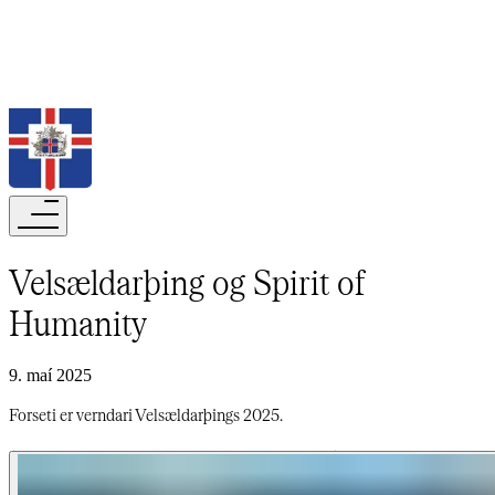
Leita
Velsældarþing og Spirit of
Humanity​​​​‌ ‍ ​‍​‍‌‍ ‌ ​‍‌‍‍‌‌‍‌ ‌‍‍‌‌‍ ‍​‍​‍​ ‍‍​‍​‍‌ ​ ‌‍​‌‌‍ ‍‌‍‍‌‌ ‌​‌ ‍‌​‍ ‍‌‍‍‌‌‍ ​‍​‍​‍ ​​‍​‍‌‍‍​‌ ​‍‌‍‌‌‌‍‌‍​‍​‍​ ‍‍​‍​‍‌‍‍​‌ ‌​‌ ‌​‌ ​​‌ ​ ​‍ ​‍ ‌‍‌‍‌‍ ‌ ​‍‌ ​ ‌‍‌‌‌ ‌​‌‍‍‌​‍ ‌‌‍‍‌‌ ​ ‌‍ ​‌‍​‌‌‍ ‍‌‍‌​‌ ​ ​‍ ‍‌ ‌‍‌‍‌‌‌ ​‍‌‍​ ‌‍‌‌‌‍ ​​‍ ‍‌‍​‌‌ ​​‌ ​​​‍ ‌ ​ ‌ ‌​‌ ‌‌‌‍‌​‌‍‍‌‌‍ ​‍ ‌‍‍‌‌‍ ‍‌ ‌​‌‍‌‌‌‍ ‍‌ ‌​​‍ ‌‍‌‌‌‍‌​‌‍‍‌‌ ‌​​‍ ‌‍ ‌‌‍ ‌‍‌​‌‍‌‌​ ‌‌ ​​‌ ​‍‌‍‌‌‌ ​ ‌‍‌‌‌‍ ‍‌ ‌​‌‍​‌‌ ‌​‌‍‍‌‌‍ ‌‍ ‍​ ‍ ‌‍‍‌‌‍‌​​ ‌‌ ​ ‌​‍‌‌​‌​‌‍‍​‌​​‌‌‍‌​‌‍​ ​ ‌‌‌‌‌​‌​​ ‌‌‍​‌‌​ ‌‌‌‌‌​‍‌​ ‌​‌​ ‌​ ​ ‌‌​ ‌‌‌​‌‌‍​​ ​ ‌‌​‍​ ‍ ‌ ‌​‌ ‍‌‌ ​​‌‍‌‌​ ‌‌‍ ‍‌‍‌‌‌ ‌ ‌ ​ ​ ‍ ‌ ​​‌‍​‌‌ ‌​‌‍‍​​ ‌‌ ‌​‌‍‍‌‌ ‌​‌‍ ​‌‍‌‌​ ‌‍​‍‌‍​‌‌ ​ ‌‍‌‌‌‌‌‌‌ ​‍‌‍ ​​ ‌‌‍‍​‌ ‌​‌ ‌​‌ ​​‌ ​ ​‍‌‌​ ​‍‌​‌‍​‍‌‌​ ​‍‌​‌‍‌‍‌‍‌‍ ‌ ​‍‌ ​ ‌‍‌‌‌ ‌​‌‍‍‌​‍ ‌‌‍‍‌‌ ​ ‌‍ ​‌‍​‌‌‍ ‍‌‍‌​‌ ​ ​‍ ‍‌ ‌‍‌‍‌‌‌ ​‍‌‍​ ‌‍‌‌‌‍ ​​‍ ‍‌‍​‌‌ ​​‌ ​​​‍‌‌​ ​‍‌​‌‍‌ ​ ‌ ‌​‌ ‌‌‌‍‌​‌‍‍‌‌‍ ​‍‌‍‌‍‍‌‌‍‌​​ ‌‌ ​ ‌​‍‌‌​‌​‌‍‍​‌​​‌‌‍‌​‌‍​ ​ ‌‌‌‌‌​‌​​ ‌‌‍​‌‌​ ‌‌‌‌‌​‍‌​ ‌​‌​ ‌​ ​ ‌‌​ ‌‌‌​‌‌‍​​ ​ ‌‌​‍​‍‌‍‌ ‌​‌ ‍‌‌ ​​‌‍‌‌​ ‌‌‍ ‍‌‍‌‌‌ ‌ ‌ ​ ​‍‌‍‌ ​​‌‍​‌‌ ‌​‌‍‍​​ ‌‌ ‌​‌‍‍‌‌ ‌​‌‍ ​‌‍‌‌​‍‌‍‌ ​​‌‍‌‌‌ ​‍‌ ​ ‌ ​​‌‍‌‌‌‍​ ‌ ‌​‌‍‍‌‌ ‌‍‌‍‌‌​ ‌‌ ​​‌ ‌‌‌‍​‍‌‍ ​‌‍‍‌‌ ​ ‌‍‍​‌‍‌‌‌‍‌​​‍​‍‌ ‌
9. maí 2025
Forseti er verndari Velsældarþings 2025.​​​​‌ ‍ ​‍​‍‌‍ ‌ ​‍‌‍‍‌‌‍‌ ‌‍‍‌‌‍ ‍​‍​‍​ ‍‍​‍​‍‌ ​ ‌‍​‌‌‍ ‍‌‍‍‌‌ ‌​‌ ‍‌​‍ ‍‌‍‍‌‌‍ ​‍​‍​‍ ​​‍​‍‌‍‍​‌ ​‍‌‍‌‌‌‍‌‍​‍​‍​ ‍‍​‍​‍‌‍‍​‌ ‌​‌ ‌​‌ ​​‌ ​ ​‍ ​‍ ‌‍‌‍‌‍ ‌ ​‍‌ ​ ‌‍‌‌‌ ‌​‌‍‍‌​‍ ‌‌‍‍‌‌ ​ ‌‍ ​‌‍​‌‌‍ ‍‌‍‌​‌ ​ ​‍ ‍‌ ‌‍‌‍‌‌‌ ​‍‌‍​ ‌‍‌‌‌‍ ​​‍ ‍‌‍​‌‌ ​​‌ ​​​‍ ‌ ​ ‌ ‌​‌ ‌‌‌‍‌​‌‍‍‌‌‍ ​‍ ‌‍‍‌‌‍ ‍‌ ‌​‌‍‌‌‌‍ ‍‌ ‌​​‍ ‌‍‌‌‌‍‌​‌‍‍‌‌ ‌​​‍ ‌‍ ‌‌‍ ‌‍‌​‌‍‌‌​ ‌‌ ​​‌ ​‍‌‍‌‌‌ ​ ‌‍‌‌‌‍ ‍‌ ‌​‌‍​‌‌ ‌​‌‍‍‌‌‍ ‌‍ ‍​ ‍ ‌‍‍‌‌‍‌​​ ‌‌ ​ ‌​‍‌‌​‌​‌‍‍​‌​​‌‌‍‌​‌‍​ ​ ‌‌‌‌‌​‌​​ ‌‌‍​‌‌​ ‌‌‌‌‌​‍‌​ ‌​‌​ ‌​ ​ ‌‌​ ‌‌‌​‌‌‍​​ ​ ‌‌​‍​ ‍ ‌ ‌​‌ ‍‌‌ ​​‌‍‌‌​ ‌‌‍ ‍‌‍‌‌‌ ‌ ‌ ​ ​ ‍ ‌ ​​‌‍​‌‌ ‌​‌‍‍​​ ‌‌‍‌​‌‍‌‌‌ ​ ‌‍​ ‌ ​‍‌‍‍‌‌ ​​‌ ‌​‌‍‍‌‌‍ ‌‍ ‍​ ‌‍​‍‌‍​‌‌ ​ ‌‍‌‌‌‌‌‌‌ ​‍‌‍ ​​ ‌‌‍‍​‌ ‌​‌ ‌​‌ ​​‌ ​ ​‍‌‌​ ​‍‌​‌‍​‍‌‌​ ​‍‌​‌‍‌‍‌‍‌‍ ‌ ​‍‌ ​ ‌‍‌‌‌ ‌​‌‍‍‌​‍ ‌‌‍‍‌‌ ​ ‌‍ ​‌‍​‌‌‍ ‍‌‍‌​‌ ​ ​‍ ‍‌ ‌‍‌‍‌‌‌ ​‍‌‍​ ‌‍‌‌‌‍ ​​‍ ‍‌‍​‌‌ ​​‌ ​​​‍‌‌​ ​‍‌​‌‍‌ ​ ‌ ‌​‌ ‌‌‌‍‌​‌‍‍‌‌‍ ​‍‌‍‌‍‍‌‌‍‌​​ ‌‌ ​ ‌​‍‌‌​‌​‌‍‍​‌​​‌‌‍‌​‌‍​ ​ ‌‌‌‌‌​‌​​ ‌‌‍​‌‌​ ‌‌‌‌‌​‍‌​ ‌​‌​ ‌​ ​ ‌‌​ ‌‌‌​‌‌‍​​ ​ ‌‌​‍​‍‌‍‌ ‌​‌ ‍‌‌ ​​‌‍‌‌​ ‌‌‍ ‍‌‍‌‌‌ ‌ ‌ ​ ​‍‌‍‌ ​​‌‍​‌‌ ‌​‌‍‍​​ ‌‌‍‌​‌‍‌‌‌ ​ ‌‍​ ‌ ​‍‌‍‍‌‌ ​​‌ ‌​‌‍‍‌‌‍ ‌‍ ‍​‍‌‍‌ ​​‌‍‌‌‌ ​‍‌ ​ ‌ ​​‌‍‌‌‌‍​ ‌ ‌​‌‍‍‌‌ ‌‍‌‍‌‌​ ‌‌ ​​‌ ‌‌‌‍​‍‌‍ ​‌‍‍‌‌ ​ ‌‍‍​‌‍‌‌‌‍‌​​‍​‍‌ ‌