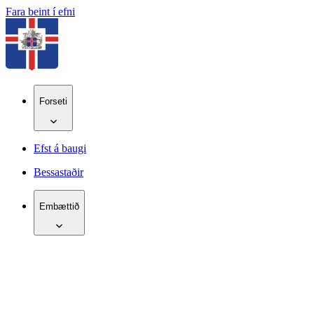
Fara beint í efni
Forseti
Efst á baugi
Bessastaðir
Embættið
IS
EN