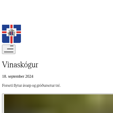
Leita
Vinaskógur​​​​‌ ‍ ​‍​‍‌‍ ‌ ​‍‌‍‍‌‌‍‌ ‌‍‍‌‌‍ ‍​‍​‍​ ‍‍​‍​‍‌ ​ ‌‍​‌‌‍ ‍‌‍‍‌‌ ‌​‌ ‍‌​‍ ‍‌‍‍‌‌‍ ​‍​‍​‍ ​​‍​‍‌‍‍​‌ ​‍‌‍‌‌‌‍‌‍​‍​‍​ ‍‍​‍​‍‌‍‍​‌ ‌​‌ ‌​‌ ​​‌ ​ ​‍ ​‍ ‌‍‌‍‌‍ ‌ ​‍‌ ​ ‌‍‌‌‌ ‌​‌‍‍‌​‍ ‌‌‍‍‌‌ ​ ‌‍ ​‌‍​‌‌‍ ‍‌‍‌​‌ ​ ​‍ ‍‌ ‌‍‌‍‌‌‌ ​‍‌‍​ ‌‍‌‌‌‍ ​​‍ ‍‌‍​‌‌ ​​‌ ​​​‍ ‌ ​ ‌ ‌​‌ ‌‌‌‍‌​‌‍‍‌‌‍ ​‍ ‌‍‍‌‌‍ ‍‌ ‌​‌‍‌‌‌‍ ‍‌ ‌​​‍ ‌‍‌‌‌‍‌​‌‍‍‌‌ ‌​​‍ ‌‍ ‌‌‍ ‌‍‌​‌‍‌‌​ ‌‌ ​​‌ ​‍‌‍‌‌‌ ​ ‌‍‌‌‌‍ ‍‌ ‌​‌‍​‌‌ ‌​‌‍‍‌‌‍ ‌‍ ‍​ ‍ ‌‍‍‌‌‍‌​​ ‌‌ ​ ‌​‍‌‌​‌​‌‍‍​‌​​‌‌‍‌​‌‍​ ​ ‌‌‌‌‌​‌​​ ‌‌‍​‌‌​ ‌‌‌‌‌​‍‌​ ‌​‌​ ‌​ ​ ‌‌​ ‌‌‌‍‌ ​​‌​​‌‌‌​‍​ ‍ ‌ ‌​‌ ‍‌‌ ​​‌‍‌‌​ ‌‌‍ ‍‌‍‌‌‌ ‌ ‌ ​ ​ ‍ ‌ ​​‌‍​‌‌ ‌​‌‍‍​​ ‌‌ ‌​‌‍‍‌‌ ‌​‌‍ ​‌‍‌‌​ ‌‍​‍‌‍​‌‌ ​ ‌‍‌‌‌‌‌‌‌ ​‍‌‍ ​​ ‌‌‍‍​‌ ‌​‌ ‌​‌ ​​‌ ​ ​‍‌‌​ ​‍‌​‌‍​‍‌‌​ ​‍‌​‌‍‌‍‌‍‌‍ ‌ ​‍‌ ​ ‌‍‌‌‌ ‌​‌‍‍‌​‍ ‌‌‍‍‌‌ ​ ‌‍ ​‌‍​‌‌‍ ‍‌‍‌​‌ ​ ​‍ ‍‌ ‌‍‌‍‌‌‌ ​‍‌‍​ ‌‍‌‌‌‍ ​​‍ ‍‌‍​‌‌ ​​‌ ​​​‍‌‌​ ​‍‌​‌‍‌ ​ ‌ ‌​‌ ‌‌‌‍‌​‌‍‍‌‌‍ ​‍‌‍‌‍‍‌‌‍‌​​ ‌‌ ​ ‌​‍‌‌​‌​‌‍‍​‌​​‌‌‍‌​‌‍​ ​ ‌‌‌‌‌​‌​​ ‌‌‍​‌‌​ ‌‌‌‌‌​‍‌​ ‌​‌​ ‌​ ​ ‌‌​ ‌‌‌‍‌ ​​‌​​‌‌‌​‍​‍‌‍‌ ‌​‌ ‍‌‌ ​​‌‍‌‌​ ‌‌‍ ‍‌‍‌‌‌ ‌ ‌ ​ ​‍‌‍‌ ​​‌‍​‌‌ ‌​‌‍‍​​ ‌‌ ‌​‌‍‍‌‌ ‌​‌‍ ​‌‍‌‌​‍‌‍‌ ​​‌‍‌‌‌ ​‍‌ ​ ‌ ​​‌‍‌‌‌‍​ ‌ ‌​‌‍‍‌‌ ‌‍‌‍‌‌​ ‌‌ ​​‌ ‌‌‌‍​‍‌‍ ​‌‍‍‌‌ ​ ‌‍‍​‌‍‌‌‌‍‌​​‍​‍‌ ‌
18. september 2024
Forseti flytur ávarp og gróðursetur tré.​​​​‌ ‍ ​‍​‍‌‍ ‌ ​‍‌‍‍‌‌‍‌ ‌‍‍‌‌‍ ‍​‍​‍​ ‍‍​‍​‍‌ ​ ‌‍​‌‌‍ ‍‌‍‍‌‌ ‌​‌ ‍‌​‍ ‍‌‍‍‌‌‍ ​‍​‍​‍ ​​‍​‍‌‍‍​‌ ​‍‌‍‌‌‌‍‌‍​‍​‍​ ‍‍​‍​‍‌‍‍​‌ ‌​‌ ‌​‌ ​​‌ ​ ​‍ ​‍ ‌‍‌‍‌‍ ‌ ​‍‌ ​ ‌‍‌‌‌ ‌​‌‍‍‌​‍ ‌‌‍‍‌‌ ​ ‌‍ ​‌‍​‌‌‍ ‍‌‍‌​‌ ​ ​‍ ‍‌ ‌‍‌‍‌‌‌ ​‍‌‍​ ‌‍‌‌‌‍ ​​‍ ‍‌‍​‌‌ ​​‌ ​​​‍ ‌ ​ ‌ ‌​‌ ‌‌‌‍‌​‌‍‍‌‌‍ ​‍ ‌‍‍‌‌‍ ‍‌ ‌​‌‍‌‌‌‍ ‍‌ ‌​​‍ ‌‍‌‌‌‍‌​‌‍‍‌‌ ‌​​‍ ‌‍ ‌‌‍ ‌‍‌​‌‍‌‌​ ‌‌ ​​‌ ​‍‌‍‌‌‌ ​ ‌‍‌‌‌‍ ‍‌ ‌​‌‍​‌‌ ‌​‌‍‍‌‌‍ ‌‍ ‍​ ‍ ‌‍‍‌‌‍‌​​ ‌‌ ​ ‌​‍‌‌​‌​‌‍‍​‌​​‌‌‍‌​‌‍​ ​ ‌‌‌‌‌​‌​​ ‌‌‍​‌‌​ ‌‌‌‌‌​‍‌​ ‌​‌​ ‌​ ​ ‌‌​ ‌‌‌‍‌ ​​‌​​‌‌‌​‍​ ‍ ‌ ‌​‌ ‍‌‌ ​​‌‍‌‌​ ‌‌‍ ‍‌‍‌‌‌ ‌ ‌ ​ ​ ‍ ‌ ​​‌‍​‌‌ ‌​‌‍‍​​ ‌‌‍‌​‌‍‌‌‌ ​ ‌‍​ ‌ ​‍‌‍‍‌‌ ​​‌ ‌​‌‍‍‌‌‍ ‌‍ ‍​ ‌‍​‍‌‍​‌‌ ​ ‌‍‌‌‌‌‌‌‌ ​‍‌‍ ​​ ‌‌‍‍​‌ ‌​‌ ‌​‌ ​​‌ ​ ​‍‌‌​ ​‍‌​‌‍​‍‌‌​ ​‍‌​‌‍‌‍‌‍‌‍ ‌ ​‍‌ ​ ‌‍‌‌‌ ‌​‌‍‍‌​‍ ‌‌‍‍‌‌ ​ ‌‍ ​‌‍​‌‌‍ ‍‌‍‌​‌ ​ ​‍ ‍‌ ‌‍‌‍‌‌‌ ​‍‌‍​ ‌‍‌‌‌‍ ​​‍ ‍‌‍​‌‌ ​​‌ ​​​‍‌‌​ ​‍‌​‌‍‌ ​ ‌ ‌​‌ ‌‌‌‍‌​‌‍‍‌‌‍ ​‍‌‍‌‍‍‌‌‍‌​​ ‌‌ ​ ‌​‍‌‌​‌​‌‍‍​‌​​‌‌‍‌​‌‍​ ​ ‌‌‌‌‌​‌​​ ‌‌‍​‌‌​ ‌‌‌‌‌​‍‌​ ‌​‌​ ‌​ ​ ‌‌​ ‌‌‌‍‌ ​​‌​​‌‌‌​‍​‍‌‍‌ ‌​‌ ‍‌‌ ​​‌‍‌‌​ ‌‌‍ ‍‌‍‌‌‌ ‌ ‌ ​ ​‍‌‍‌ ​​‌‍​‌‌ ‌​‌‍‍​​ ‌‌‍‌​‌‍‌‌‌ ​ ‌‍​ ‌ ​‍‌‍‍‌‌ ​​‌ ‌​‌‍‍‌‌‍ ‌‍ ‍​‍‌‍‌ ​​‌‍‌‌‌ ​‍‌ ​ ‌ ​​‌‍‌‌‌‍​ ‌ ‌​‌‍‍‌‌ ‌‍‌‍‌‌​ ‌‌ ​​‌ ‌‌‌‍​‍‌‍ ​‌‍‍‌‌ ​ ‌‍‍​‌‍‌‌‌‍‌​​‍​‍‌ ‌