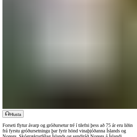
Hlusta
Forseti flytur ávarp og gróðursetur tré í tilefni þess að 75 ár eru liðin
frá fyrstu gróðursetningu þar fyrir hönd vinaþjóðanna Íslands og
Noregs. Skógræktarfélag Íslands og sendiráð Noregs á Íslandi