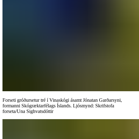
Forseti gróðursetur tré í Vinaskógi ásamt Jónatan Garðarsyni,
formanni Skógræktarfélags Íslands. Ljósmynd: Skrifstofa
forseta/Una Sighvatsdóttir​​​​‌ ‍ ​‍​‍‌‍ ‌ ​‍‌‍‍‌‌‍‌ ‌‍‍‌‌‍ ‍​‍​‍​ ‍‍​‍​‍‌ ​ ‌‍​‌‌‍ ‍‌‍‍‌‌ ‌​‌ ‍‌​‍ ‍‌‍‍‌‌‍ ​‍​‍​‍ ​​‍​‍‌‍‍​‌ ​‍‌‍‌‌‌‍‌‍​‍​‍​ ‍‍​‍​‍‌‍‍​‌ ‌​‌ ‌​‌ ​​‌ ​ ​‍ ​‍ ‌‍‌‍‌‍ ‌ ​‍‌ ​ ‌‍‌‌‌ ‌​‌‍‍‌​‍ ‌‌‍‍‌‌ ​ ‌‍ ​‌‍​‌‌‍ ‍‌‍‌​‌ ​ ​‍ ‍‌ ‌‍‌‍‌‌‌ ​‍‌‍​ ‌‍‌‌‌‍ ​​‍ ‍‌‍​‌‌ ​​‌ ​​​‍ ‌ ​ ‌ ‌​‌ ‌‌‌‍‌​‌‍‍‌‌‍ ​‍ ‌‍‍‌‌‍ ‍‌ ‌​‌‍‌‌‌‍ ‍‌ ‌​​‍ ‌‍‌‌‌‍‌​‌‍‍‌‌ ‌​​‍ ‌‍ ‌‌‍ ‌‍‌​‌‍‌‌​ ‌‌ ​​‌ ​‍‌‍‌‌‌ ​ ‌‍‌‌‌‍ ‍‌ ‌​‌‍​‌‌ ‌​‌‍‍‌‌‍ ‌‍ ‍​ ‍ ‌‍‍‌‌‍‌​​ ‌‌ ​ ‌​‍‌‌​‌​‌‍‍​‌​​‌‌‍‌​‌‍​ ​ ‌‌‌‌‌​‌​​ ‌‌‍​‌‌​ ‌‌‌‌‌​‍‌​ ‌​‌​ ‌​ ​ ‌‌​ ‌‌‌‍‌ ​​‌​​‌‌‌​‍​ ‍ ‌ ‌​‌ ‍‌‌ ​​‌‍‌‌​ ‌‌‍ ‍‌‍‌‌‌ ‌ ‌ ​ ​ ‍ ‌ ​​‌‍​‌‌ ‌​‌‍‍​​ ‌‌ ​​‌‍​‌‌‍‌ ‌‍‌‌‌​​‍‌ ‌‌‌‍‍‌‌‍ ​‌‍‌​‌‍‌‌‌ ​‍​‍‌‌​ ‌‌‌​​‍‌‌ ‌‍‍ ‌‍‌‌‌ ‍‌​‍‌‌​ ​ ‌​‌​​‍‌‌​ ​ ‌​‌​​‍‌‌​ ​‍​ ​‍​ ​ ‌‍‌‌‌‍​ ‌‍​ ‌‍‌‍‌‍‌‌​ ‌‌​ ‌‌​‍ ‌​ ‍‌‌‍‌‍‌‍‌‌​ ‌‍​‍ ‌​ ‌​​ ​‍​ ​​‌‍‌‍​‍ ‌​ ‍‌​ ‌‍‌‍​‌​ ‌​​‍ ‌‌‍‌‌​ ‌​​ ​ ‌‍​‍‌‍​‍‌‍​‍‌‍‌‍​ ‌‍​ ​‍​ ​ ‌‍​‍‌‍‌​​‍‌‌​ ​‍​ ​‍​‍‌‌​ ‌‌‌​‌​​‍ ‍‌‍‍‌‌‍ ‌‌‍​‌‌‍‌ ‌‍‌‌‌ ​ ​‍‌‌​ ‌‌‌​​‍‌‌ ‌‍‍ ‌‍‌‌‌ ‍‌​‍‌‌​ ​ ‌​‌​​‍‌‌​ ​ ‌​‌​​‍‌‌​ ​‍​ ​‍​ ‌​​ ​​​ ‌‍‌‍‌‌‌‍​‌‌‍‌‌‌‍‌‌​ ​‌​‍ ‌​ ‌‌​ ‌‍‌‍‌​​ ‍‌​‍ ‌​ ‌​‌‍​ ‌‍‌‌‌‍‌‍​‍ ‌​ ‍​​ ​​‌‍‌‌​ ‍​​‍ ‌​ ​‌‌‍‌‍‌‍‌​‌‍‌‌​ ‌‌‌‍​‌‌‍‌‌‌‍​‌​ ​‍‌‍‌‍​ ‌‍​ ​ ​‍‌‌​ ​‍​ ​‍​‍‌‌​ ‌‌‌​‌​​‍ ‍‌‍​ ‌‍​‌‌ ​​‌ ‌​‌‍‍‌‌‍ ‌‍ ‍​ ‌‍​‍‌‍​‌‌ ​ ‌‍‌‌‌‌‌‌‌ ​‍‌‍ ​​ ‌‌‍‍​‌ ‌​‌ ‌​‌ ​​‌ ​ ​‍‌‌​ ​‍‌​‌‍​‍‌‌​ ​‍‌​‌‍‌‍‌‍‌‍ ‌ ​‍‌ ​ ‌‍‌‌‌ ‌​‌‍‍‌​‍ ‌‌‍‍‌‌ ​ ‌‍ ​‌‍​‌‌‍ ‍‌‍‌​‌ ​ ​‍ ‍‌ ‌‍‌‍‌‌‌ ​‍‌‍​ ‌‍‌‌‌‍ ​​‍ ‍‌‍​‌‌ ​​‌ ​​​‍‌‌​ ​‍‌​‌‍‌ ​ ‌ ‌​‌ ‌‌‌‍‌​‌‍‍‌‌‍ ​‍‌‍‌‍‍‌‌‍‌​​ ‌‌ ​ ‌​‍‌‌​‌​‌‍‍​‌​​‌‌‍‌​‌‍​ ​ ‌‌‌‌‌​‌​​ ‌‌‍​‌‌​ ‌‌‌‌‌​‍‌​ ‌​‌​ ‌​ ​ ‌‌​ ‌‌‌‍‌ ​​‌​​‌‌‌​‍​‍‌‍‌ ‌​‌ ‍‌‌ ​​‌‍‌‌​ ‌‌‍ ‍‌‍‌‌‌ ‌ ‌ ​ ​‍‌‍‌ ​​‌‍​‌‌ ‌​‌‍‍​​ ‌‌ ​​‌‍​‌‌‍‌ ‌‍‌‌‌​​‍‌ ‌‌‌‍‍‌‌‍ ​‌‍‌​‌‍‌‌‌ ​‍​‍‌‌​ ‌‌‌​​‍‌‌ ‌‍‍ ‌‍‌‌‌ ‍‌​‍‌‌​ ​ ‌​‌​​‍‌‌​ ​ ‌​‌​​‍‌‌​ ​‍​ ​‍​ ​ ‌‍‌‌‌‍​ ‌‍​ ‌‍‌‍‌‍‌‌​ ‌‌​ ‌‌​‍ ‌​ ‍‌‌‍‌‍‌‍‌‌​ ‌‍​‍ ‌​ ‌​​ ​‍​ ​​‌‍‌‍​‍ ‌​ ‍‌​ ‌‍‌‍​‌​ ‌​​‍ ‌‌‍‌‌​ ‌​​ ​ ‌‍​‍‌‍​‍‌‍​‍‌‍‌‍​ ‌‍​ ​‍​ ​ ‌‍​‍‌‍‌​​‍‌‌​ ​‍​ ​‍​‍‌‌​ ‌‌‌​‌​​‍ ‍‌‍‍‌‌‍ ‌‌‍​‌‌‍‌ ‌‍‌‌‌ ​ ​‍‌‌​ ‌‌‌​​‍‌‌ ‌‍‍ ‌‍‌‌‌ ‍‌​‍‌‌​ ​ ‌​‌​​‍‌‌​ ​ ‌​‌​​‍‌‌​ ​‍​ ​‍​ ‌​​ ​​​ ‌‍‌‍‌‌‌‍​‌‌‍‌‌‌‍‌‌​ ​‌​‍ ‌​ ‌‌​ ‌‍‌‍‌​​ ‍‌​‍ ‌​ ‌​‌‍​ ‌‍‌‌‌‍‌‍​‍ ‌​ ‍​​ ​​‌‍‌‌​ ‍​​‍ ‌​ ​‌‌‍‌‍‌‍‌​‌‍‌‌​ ‌‌‌‍​‌‌‍‌‌‌‍​‌​ ​‍‌‍‌‍​ ‌‍​ ​ ​‍‌‌​ ​‍​ ​‍​‍‌‌​ ‌‌‌​‌​​‍ ‍‌‍​ ‌‍​‌‌ ​​‌ ‌​‌‍‍‌‌‍ ‌‍ ‍​‍‌‍‌ ​​‌‍‌‌‌ ​‍‌ ​ ‌ ​​‌‍‌‌‌‍​ ‌ ‌​‌‍‍‌‌ ‌‍‌‍‌‌​ ‌‌ ​​‌ ‌‌‌‍​‍‌‍ ​‌‍‍‌‌ ​ ‌‍‍​‌‍‌‌‌‍‌​​‍​‍‌ ‌