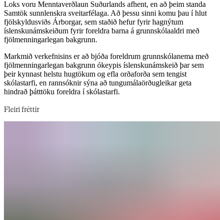
Loks voru Menntaverðlaun Suðurlands afhent, en að þeim standa
Samtök sunnlenskra sveitarfélaga. Að þessu sinni komu þau í hlut
fjölskyldusviðs Árborgar, sem staðið hefur fyrir hagnýtum
íslenskunámskeiðum fyrir foreldra barna á grunnskólaaldri með
fjölmenningarlegan bakgrunn.​​​​‌ ‍ ​‍​‍‌‍ ‌ ​‍‌‍‍‌‌‍‌ ‌‍‍‌‌‍ ‍​‍​‍​ ‍‍​‍​‍‌ ​ ‌‍​‌‌‍ ‍‌‍‍‌‌ ‌​‌ ‍‌​‍ ‍‌‍‍‌‌‍ ​‍​‍​‍ ​​‍​‍‌‍‍​‌ ​‍‌‍‌‌‌‍‌‍​‍​‍​ ‍‍​‍​‍‌‍‍​‌ ‌​‌ ‌​‌ ​​‌ ​ ​‍ ​‍ ‌‍‌‍‌‍ ‌ ​‍‌ ​ ‌‍‌‌‌ ‌​‌‍‍‌​‍ ‌‌‍‍‌‌ ​ ‌‍ ​‌‍​‌‌‍ ‍‌‍‌​‌ ​ ​‍ ‍‌ ‌‍‌‍‌‌‌ ​‍‌‍​ ‌‍‌‌‌‍ ​​‍ ‍‌‍​‌‌ ​​‌ ​​​‍ ‌ ​ ‌ ‌​‌ ‌‌‌‍‌​‌‍‍‌‌‍ ​‍ ‌‍‍‌‌‍ ‍‌ ‌​‌‍‌‌‌‍ ‍‌ ‌​​‍ ‌‍‌‌‌‍‌​‌‍‍‌‌ ‌​​‍ ‌‍ ‌‌‍ ‌‍‌​‌‍‌‌​ ‌‌ ​​‌ ​‍‌‍‌‌‌ ​ ‌‍‌‌‌‍ ‍‌ ‌​‌‍​‌‌ ‌​‌‍‍‌‌‍ ‌‍ ‍​ ‍ ‌‍‍‌‌‍‌​​ ‌​ ‌​​ ​​‌‍‌ ‌​‌‍‌​‍‍‌​‍‌‌​‌​‌ ​ ‌‍​ ‌‍ ‍‌‍‌‍‌‌‍‌‌​‌‌‌​‌‍‌‌‌​‌​‍‍‌‌​‌‌‌‌‌‌​‍ ​ ‌‌‌​‍ ‌​‍ ​ ‍ ‌ ‌​‌ ‍‌‌ ​​‌‍‌‌​ ‌‌‍ ‍‌‍‌‌‌ ‌ ‌ ​ ​ ‍ ‌ ​​‌‍​‌‌ ‌​‌‍‍​​ ‌‌ ​​‌‍​‌‌‍‌ ‌‍‌‌‌​​‍‌ ‌‌‌‍‍‌‌‍ ​‌‍‌​‌‍‌‌‌ ​‍​‍‌‌​ ‌‌‌​​‍‌‌ ‌‍‍ ‌‍‌‌‌ ‍‌​‍‌‌​ ​ ‌​‌​​‍‌‌​ ​ ‌​‌​​‍‌‌​ ​‍​ ​‍‌ ​‍‌‍‍‌‌‍​ ‌‍‍​‌ ‌​‌‍‌‌‌ ‍​‌ ‌​​‍ ‌‌ ​​‌ ‌‌‌ ‍​‌ ‌ ​ ​​‌ ​‍‌ ‌‌‌‍ ‌​ ‌‍​‍‌‌​ ​‍​ ​‍​‍‌‌​ ‌‌‌​‌​​‍ ‍‌‍​ ‌‍ ‌‍ ‍‌ ‌​‌‍‌‌‌‍ ‍‌ ‌​​‍‌‌​ ‌‌‌​​‍‌‌ ‌‍‍ ‌‍‌‌‌ ‍‌​‍‌‌​ ​ ‌​‌​​‍‌‌​ ​ ‌​‌​​‍‌‌​ ​‍​ ​‍​ ​​​ ‌‌‌‍‌‍​ ​ ‌‍​ ‌‍‌‍​ ‌ ​ ‍‌​ ‌‌‌‍‌‌​ ‌​​ ‍​​‍‌‌​ ​‍​ ​‍​‍‌‌​ ‌‌‌​‌​​‍ ‍‌‍​ ‌‍‍​‌‍‍‌‌‍ ​‌‍‌​‌ ​‍‌‍‌‌‌‍ ‍​‍‌‌​ ‌‌‌​​‍‌‌ ‌‍‍ ‌‍‌‌‌ ‍‌​‍‌‌​ ​ ‌​‌​​‍‌‌​ ​ ‌​‌​​‍‌‌​ ​‍​ ​‍‌‍​ ​ ‍​‌‍‌‌​ ‍‌​ ​ ‌‍​‍​ ‌‍‌‍‌‌​ ‍​‌‍​‍​ ​‍​ ​‍​‍‌‌​ ​‍​ ​‍​‍‌‌​ ‌‌‌​‌​​‍ ‍‌ ‌​‌‍‌‌‌ ‍​‌ ‌​​ ‌‍​‍‌‍​‌‌ ​ ‌‍‌‌‌‌‌‌‌ ​‍‌‍ ​​ ‌‌‍‍​‌ ‌​‌ ‌​‌ ​​‌ ​ ​‍‌‌​ ​‍‌​‌‍​‍‌‌​ ​‍‌​‌‍‌‍‌‍‌‍ ‌ ​‍‌ ​ ‌‍‌‌‌ ‌​‌‍‍‌​‍ ‌‌‍‍‌‌ ​ ‌‍ ​‌‍​‌‌‍ ‍‌‍‌​‌ ​ ​‍ ‍‌ ‌‍‌‍‌‌‌ ​‍‌‍​ ‌‍‌‌‌‍ ​​‍ ‍‌‍​‌‌ ​​‌ ​​​‍‌‌​ ​‍‌​‌‍‌ ​ ‌ ‌​‌ ‌‌‌‍‌​‌‍‍‌‌‍ ​‍‌‍‌‍‍‌‌‍‌​​ ‌​ ‌​​ ​​‌‍‌ ‌​‌‍‌​‍‍‌​‍‌‌​‌​‌ ​ ‌‍​ ‌‍ ‍‌‍‌‍‌‌‍‌‌​‌‌‌​‌‍‌‌‌​‌​‍‍‌‌​‌‌‌‌‌‌​‍ ​ ‌‌‌​‍ ‌​‍ ​‍‌‍‌ ‌​‌ ‍‌‌ ​​‌‍‌‌​ ‌‌‍ ‍‌‍‌‌‌ ‌ ‌ ​ ​‍‌‍‌ ​​‌‍​‌‌ ‌​‌‍‍​​ ‌‌ ​​‌‍​‌‌‍‌ ‌‍‌‌‌​​‍‌ ‌‌‌‍‍‌‌‍ ​‌‍‌​‌‍‌‌‌ ​‍​‍‌‌​ ‌‌‌​​‍‌‌ ‌‍‍ ‌‍‌‌‌ ‍‌​‍‌‌​ ​ ‌​‌​​‍‌‌​ ​ ‌​‌​​‍‌‌​ ​‍​ ​‍‌ ​‍‌‍‍‌‌‍​ ‌‍‍​‌ ‌​‌‍‌‌‌ ‍​‌ ‌​​‍ ‌‌ ​​‌ ‌‌‌ ‍​‌ ‌ ​ ​​‌ ​‍‌ ‌‌‌‍ ‌​ ‌‍​‍‌‌​ ​‍​ ​‍​‍‌‌​ ‌‌‌​‌​​‍ ‍‌‍​ ‌‍ ‌‍ ‍‌ ‌​‌‍‌‌‌‍ ‍‌ ‌​​‍‌‌​ ‌‌‌​​‍‌‌ ‌‍‍ ‌‍‌‌‌ ‍‌​‍‌‌​ ​ ‌​‌​​‍‌‌​ ​ ‌​‌​​‍‌‌​ ​‍​ ​‍​ ​​​ ‌‌‌‍‌‍​ ​ ‌‍​ ‌‍‌‍​ ‌ ​ ‍‌​ ‌‌‌‍‌‌​ ‌​​ ‍​​‍‌‌​ ​‍​ ​‍​‍‌‌​ ‌‌‌​‌​​‍ ‍‌‍​ ‌‍‍​‌‍‍‌‌‍ ​‌‍‌​‌ ​‍‌‍‌‌‌‍ ‍​‍‌‌​ ‌‌‌​​‍‌‌ ‌‍‍ ‌‍‌‌‌ ‍‌​‍‌‌​ ​ ‌​‌​​‍‌‌​ ​ ‌​‌​​‍‌‌​ ​‍​ ​‍‌‍​ ​ ‍​‌‍‌‌​ ‍‌​ ​ ‌‍​‍​ ‌‍‌‍‌‌​ ‍​‌‍​‍​ ​‍​ ​‍​‍‌‌​ ​‍​ ​‍​‍‌‌​ ‌‌‌​‌​​‍ ‍‌ ‌​‌‍‌‌‌ ‍​‌ ‌​​‍‌‍‌ ​​‌‍‌‌‌ ​‍‌ ​ ‌ ​​‌‍‌‌‌‍​ ‌ ‌​‌‍‍‌‌ ‌‍‌‍‌‌​ ‌‌ ​​‌ ‌‌‌‍​‍‌‍ ​‌‍‍‌‌ ​ ‌‍‍​‌‍‌‌‌‍‌​​‍​‍‌ ‌
Markmið verkefnisins er að bjóða foreldrum grunnskólanema með
fjölmenningarlegan bakgrunn ókeypis íslenskunámskeið þar sem
þeir kynnast helstu hugtökum og efla orðaforða sem tengist
skólastarfi, en rannsóknir sýna að tungumálaörðugleikar geta
hindrað þátttöku foreldra í skólastarfi.​​​​‌ ‍ ​‍​‍‌‍ ‌ ​‍‌‍‍‌‌‍‌ ‌‍‍‌‌‍ ‍​‍​‍​ ‍‍​‍​‍‌ ​ ‌‍​‌‌‍ ‍‌‍‍‌‌ ‌​‌ ‍‌​‍ ‍‌‍‍‌‌‍ ​‍​‍​‍ ​​‍​‍‌‍‍​‌ ​‍‌‍‌‌‌‍‌‍​‍​‍​ ‍‍​‍​‍‌‍‍​‌ ‌​‌ ‌​‌ ​​‌ ​ ​‍ ​‍ ‌‍‌‍‌‍ ‌ ​‍‌ ​ ‌‍‌‌‌ ‌​‌‍‍‌​‍ ‌‌‍‍‌‌ ​ ‌‍ ​‌‍​‌‌‍ ‍‌‍‌​‌ ​ ​‍ ‍‌ ‌‍‌‍‌‌‌ ​‍‌‍​ ‌‍‌‌‌‍ ​​‍ ‍‌‍​‌‌ ​​‌ ​​​‍ ‌ ​ ‌ ‌​‌ ‌‌‌‍‌​‌‍‍‌‌‍ ​‍ ‌‍‍‌‌‍ ‍‌ ‌​‌‍‌‌‌‍ ‍‌ ‌​​‍ ‌‍‌‌‌‍‌​‌‍‍‌‌ ‌​​‍ ‌‍ ‌‌‍ ‌‍‌​‌‍‌‌​ ‌‌ ​​‌ ​‍‌‍‌‌‌ ​ ‌‍‌‌‌‍ ‍‌ ‌​‌‍​‌‌ ‌​‌‍‍‌‌‍ ‌‍ ‍​ ‍ ‌‍‍‌‌‍‌​​ ‌​ ‌​​ ​​‌‍‌ ‌​‌‍‌​‍‍‌​‍‌‌​‌​‌ ​ ‌‍​ ‌‍ ‍‌‍‌‍‌‌‍‌‌​‌‌‌​‌‍‌‌‌​‌​‍‍‌‌​‌‌‌‌‌‌​‍ ​ ‌‌‌​‍ ‌​‍ ​ ‍ ‌ ‌​‌ ‍‌‌ ​​‌‍‌‌​ ‌‌‍ ‍‌‍‌‌‌ ‌ ‌ ​ ​ ‍ ‌ ​​‌‍​‌‌ ‌​‌‍‍​​ ‌‌ ​​‌‍​‌‌‍‌ ‌‍‌‌‌​​‍‌ ‌‌‌‍‍‌‌‍ ​‌‍‌​‌‍‌‌‌ ​‍​‍‌‌​ ‌‌‌​​‍‌‌ ‌‍‍ ‌‍‌‌‌ ‍‌​‍‌‌​ ​ ‌​‌​​‍‌‌​ ​ ‌​‌​​‍‌‌​ ​‍​ ​‍‌ ​‍‌‍‍‌‌‍​ ‌‍‍​‌ ‌​‌‍‌‌‌ ‍​‌ ‌​​‍ ‌‌ ​​‌ ‌‌‌ ‍​‌ ‌ ​ ​​‌ ​‍‌ ‌‌‌‍ ‌​ ‌‍​‍‌‌​ ​‍​ ​‍​‍‌‌​ ‌‌‌​‌​​‍ ‍‌‍​ ‌‍ ‌‍ ‍‌ ‌​‌‍‌‌‌‍ ‍‌ ‌​​‍‌‌​ ‌‌‌​​‍‌‌ ‌‍‍ ‌‍‌‌‌ ‍‌​‍‌‌​ ​ ‌​‌​​‍‌‌​ ​ ‌​‌​​‍‌‌​ ​‍​ ​‍​ ‌‍‌‍‌‍‌‍‌‌​ ‌‍​ ‌‍‌‍​‌‌‍‌‌​ ​ ​ ​​‌‍‌‌​ ‌ ​ ​​​‍‌‌​ ​‍​ ​‍​‍‌‌​ ‌‌‌​‌​​‍ ‍‌‍​ ‌‍‍​‌‍‍‌‌‍ ​‌‍‌​‌ ​‍‌‍‌‌‌‍ ‍​‍‌‌​ ‌‌‌​​‍‌‌ ‌‍‍ ‌‍‌‌‌ ‍‌​‍‌‌​ ​ ‌​‌​​‍‌‌​ ​ ‌​‌​​‍‌‌​ ​‍​ ​‍​ ‌​​ ‌ ‌‍​‍‌‍​‍​ ‌‌​ ​‌​ ‍‌‌‍‌‌​ ​‌‌‍​‍​ ​ ‌‍​ ​‍‌‌​ ​‍​ ​‍​‍‌‌​ ‌‌‌​‌​​‍ ‍‌ ‌​‌‍‌‌‌ ‍​‌ ‌​​ ‌‍​‍‌‍​‌‌ ​ ‌‍‌‌‌‌‌‌‌ ​‍‌‍ ​​ ‌‌‍‍​‌ ‌​‌ ‌​‌ ​​‌ ​ ​‍‌‌​ ​‍‌​‌‍​‍‌‌​ ​‍‌​‌‍‌‍‌‍‌‍ ‌ ​‍‌ ​ ‌‍‌‌‌ ‌​‌‍‍‌​‍ ‌‌‍‍‌‌ ​ ‌‍ ​‌‍​‌‌‍ ‍‌‍‌​‌ ​ ​‍ ‍‌ ‌‍‌‍‌‌‌ ​‍‌‍​ ‌‍‌‌‌‍ ​​‍ ‍‌‍​‌‌ ​​‌ ​​​‍‌‌​ ​‍‌​‌‍‌ ​ ‌ ‌​‌ ‌‌‌‍‌​‌‍‍‌‌‍ ​‍‌‍‌‍‍‌‌‍‌​​ ‌​ ‌​​ ​​‌‍‌ ‌​‌‍‌​‍‍‌​‍‌‌​‌​‌ ​ ‌‍​ ‌‍ ‍‌‍‌‍‌‌‍‌‌​‌‌‌​‌‍‌‌‌​‌​‍‍‌‌​‌‌‌‌‌‌​‍ ​ ‌‌‌​‍ ‌​‍ ​‍‌‍‌ ‌​‌ ‍‌‌ ​​‌‍‌‌​ ‌‌‍ ‍‌‍‌‌‌ ‌ ‌ ​ ​‍‌‍‌ ​​‌‍​‌‌ ‌​‌‍‍​​ ‌‌ ​​‌‍​‌‌‍‌ ‌‍‌‌‌​​‍‌ ‌‌‌‍‍‌‌‍ ​‌‍‌​‌‍‌‌‌ ​‍​‍‌‌​ ‌‌‌​​‍‌‌ ‌‍‍ ‌‍‌‌‌ ‍‌​‍‌‌​ ​ ‌​‌​​‍‌‌​ ​ ‌​‌​​‍‌‌​ ​‍​ ​‍‌ ​‍‌‍‍‌‌‍​ ‌‍‍​‌ ‌​‌‍‌‌‌ ‍​‌ ‌​​‍ ‌‌ ​​‌ ‌‌‌ ‍​‌ ‌ ​ ​​‌ ​‍‌ ‌‌‌‍ ‌​ ‌‍​‍‌‌​ ​‍​ ​‍​‍‌‌​ ‌‌‌​‌​​‍ ‍‌‍​ ‌‍ ‌‍ ‍‌ ‌​‌‍‌‌‌‍ ‍‌ ‌​​‍‌‌​ ‌‌‌​​‍‌‌ ‌‍‍ ‌‍‌‌‌ ‍‌​‍‌‌​ ​ ‌​‌​​‍‌‌​ ​ ‌​‌​​‍‌‌​ ​‍​ ​‍​ ‌‍‌‍‌‍‌‍‌‌​ ‌‍​ ‌‍‌‍​‌‌‍‌‌​ ​ ​ ​​‌‍‌‌​ ‌ ​ ​​​‍‌‌​ ​‍​ ​‍​‍‌‌​ ‌‌‌​‌​​‍ ‍‌‍​ ‌‍‍​‌‍‍‌‌‍ ​‌‍‌​‌ ​‍‌‍‌‌‌‍ ‍​‍‌‌​ ‌‌‌​​‍‌‌ ‌‍‍ ‌‍‌‌‌ ‍‌​‍‌‌​ ​ ‌​‌​​‍‌‌​ ​ ‌​‌​​‍‌‌​ ​‍​ ​‍​ ‌​​ ‌ ‌‍​‍‌‍​‍​ ‌‌​ ​‌​ ‍‌‌‍‌‌​ ​‌‌‍​‍​ ​ ‌‍​ ​‍‌‌​ ​‍​ ​‍​‍‌‌​ ‌‌‌​‌​​‍ ‍‌ ‌​‌‍‌‌‌ ‍​‌ ‌​​‍‌‍‌ ​​‌‍‌‌‌ ​‍‌ ​ ‌ ​​‌‍‌‌‌‍​ ‌ ‌​‌‍‍‌‌ ‌‍‌‍‌‌​ ‌‌ ​​‌ ‌‌‌‍​‍‌‍ ​‌‍‍‌‌ ​ ‌‍‍​‌‍‌‌‌‍‌​​‍​‍‌ ‌
Fleiri fréttir