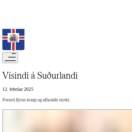
Leita
Vísindi á Suðurlandi​​​​‌ ‍ ​‍​‍‌‍ ‌ ​‍‌‍‍‌‌‍‌ ‌‍‍‌‌‍ ‍​‍​‍​ ‍‍​‍​‍‌ ​ ‌‍​‌‌‍ ‍‌‍‍‌‌ ‌​‌ ‍‌​‍ ‍‌‍‍‌‌‍ ​‍​‍​‍ ​​‍​‍‌‍‍​‌ ​‍‌‍‌‌‌‍‌‍​‍​‍​ ‍‍​‍​‍‌‍‍​‌ ‌​‌ ‌​‌ ​​‌ ​ ​‍ ​‍ ‌‍‌‍‌‍ ‌ ​‍‌ ​ ‌‍‌‌‌ ‌​‌‍‍‌​‍ ‌‌‍‍‌‌ ​ ‌‍ ​‌‍​‌‌‍ ‍‌‍‌​‌ ​ ​‍ ‍‌ ‌‍‌‍‌‌‌ ​‍‌‍​ ‌‍‌‌‌‍ ​​‍ ‍‌‍​‌‌ ​​‌ ​​​‍ ‌ ​ ‌ ‌​‌ ‌‌‌‍‌​‌‍‍‌‌‍ ​‍ ‌‍‍‌‌‍ ‍‌ ‌​‌‍‌‌‌‍ ‍‌ ‌​​‍ ‌‍‌‌‌‍‌​‌‍‍‌‌ ‌​​‍ ‌‍ ‌‌‍ ‌‍‌​‌‍‌‌​ ‌‌ ​​‌ ​‍‌‍‌‌‌ ​ ‌‍‌‌‌‍ ‍‌ ‌​‌‍​‌‌ ‌​‌‍‍‌‌‍ ‌‍ ‍​ ‍ ‌‍‍‌‌‍‌​​ ‌​ ‌​​ ​​‌‍‌ ‌​‌‍‌​‍‍‌​‍‌‌​‌​‌ ​ ‌‍​ ‌‍ ‍‌‍‌‍‌‌‍‌‌​‌‌‌​‌‍‌‌‌​‌​‍‍‌‌​‌‌‌‌‌‌​‍ ​ ‌‌‌​‍ ‌​‍ ​ ‍ ‌ ‌​‌ ‍‌‌ ​​‌‍‌‌​ ‌‌‍ ‍‌‍‌‌‌ ‌ ‌ ​ ​ ‍ ‌ ​​‌‍​‌‌ ‌​‌‍‍​​ ‌‌ ‌​‌‍‍‌‌ ‌​‌‍ ​‌‍‌‌​ ‌‍​‍‌‍​‌‌ ​ ‌‍‌‌‌‌‌‌‌ ​‍‌‍ ​​ ‌‌‍‍​‌ ‌​‌ ‌​‌ ​​‌ ​ ​‍‌‌​ ​‍‌​‌‍​‍‌‌​ ​‍‌​‌‍‌‍‌‍‌‍ ‌ ​‍‌ ​ ‌‍‌‌‌ ‌​‌‍‍‌​‍ ‌‌‍‍‌‌ ​ ‌‍ ​‌‍​‌‌‍ ‍‌‍‌​‌ ​ ​‍ ‍‌ ‌‍‌‍‌‌‌ ​‍‌‍​ ‌‍‌‌‌‍ ​​‍ ‍‌‍​‌‌ ​​‌ ​​​‍‌‌​ ​‍‌​‌‍‌ ​ ‌ ‌​‌ ‌‌‌‍‌​‌‍‍‌‌‍ ​‍‌‍‌‍‍‌‌‍‌​​ ‌​ ‌​​ ​​‌‍‌ ‌​‌‍‌​‍‍‌​‍‌‌​‌​‌ ​ ‌‍​ ‌‍ ‍‌‍‌‍‌‌‍‌‌​‌‌‌​‌‍‌‌‌​‌​‍‍‌‌​‌‌‌‌‌‌​‍ ​ ‌‌‌​‍ ‌​‍ ​‍‌‍‌ ‌​‌ ‍‌‌ ​​‌‍‌‌​ ‌‌‍ ‍‌‍‌‌‌ ‌ ‌ ​ ​‍‌‍‌ ​​‌‍​‌‌ ‌​‌‍‍​​ ‌‌ ‌​‌‍‍‌‌ ‌​‌‍ ​‌‍‌‌​‍‌‍‌ ​​‌‍‌‌‌ ​‍‌ ​ ‌ ​​‌‍‌‌‌‍​ ‌ ‌​‌‍‍‌‌ ‌‍‌‍‌‌​ ‌‌ ​​‌ ‌‌‌‍​‍‌‍ ​‌‍‍‌‌ ​ ‌‍‍​‌‍‌‌‌‍‌​​‍​‍‌ ‌
12. febrúar 2025
Forseti flytur ávarp og afhendir styrki.​​​​‌ ‍ ​‍​‍‌‍ ‌ ​‍‌‍‍‌‌‍‌ ‌‍‍‌‌‍ ‍​‍​‍​ ‍‍​‍​‍‌ ​ ‌‍​‌‌‍ ‍‌‍‍‌‌ ‌​‌ ‍‌​‍ ‍‌‍‍‌‌‍ ​‍​‍​‍ ​​‍​‍‌‍‍​‌ ​‍‌‍‌‌‌‍‌‍​‍​‍​ ‍‍​‍​‍‌‍‍​‌ ‌​‌ ‌​‌ ​​‌ ​ ​‍ ​‍ ‌‍‌‍‌‍ ‌ ​‍‌ ​ ‌‍‌‌‌ ‌​‌‍‍‌​‍ ‌‌‍‍‌‌ ​ ‌‍ ​‌‍​‌‌‍ ‍‌‍‌​‌ ​ ​‍ ‍‌ ‌‍‌‍‌‌‌ ​‍‌‍​ ‌‍‌‌‌‍ ​​‍ ‍‌‍​‌‌ ​​‌ ​​​‍ ‌ ​ ‌ ‌​‌ ‌‌‌‍‌​‌‍‍‌‌‍ ​‍ ‌‍‍‌‌‍ ‍‌ ‌​‌‍‌‌‌‍ ‍‌ ‌​​‍ ‌‍‌‌‌‍‌​‌‍‍‌‌ ‌​​‍ ‌‍ ‌‌‍ ‌‍‌​‌‍‌‌​ ‌‌ ​​‌ ​‍‌‍‌‌‌ ​ ‌‍‌‌‌‍ ‍‌ ‌​‌‍​‌‌ ‌​‌‍‍‌‌‍ ‌‍ ‍​ ‍ ‌‍‍‌‌‍‌​​ ‌​ ‌​​ ​​‌‍‌ ‌​‌‍‌​‍‍‌​‍‌‌​‌​‌ ​ ‌‍​ ‌‍ ‍‌‍‌‍‌‌‍‌‌​‌‌‌​‌‍‌‌‌​‌​‍‍‌‌​‌‌‌‌‌‌​‍ ​ ‌‌‌​‍ ‌​‍ ​ ‍ ‌ ‌​‌ ‍‌‌ ​​‌‍‌‌​ ‌‌‍ ‍‌‍‌‌‌ ‌ ‌ ​ ​ ‍ ‌ ​​‌‍​‌‌ ‌​‌‍‍​​ ‌‌‍‌​‌‍‌‌‌ ​ ‌‍​ ‌ ​‍‌‍‍‌‌ ​​‌ ‌​‌‍‍‌‌‍ ‌‍ ‍​ ‌‍​‍‌‍​‌‌ ​ ‌‍‌‌‌‌‌‌‌ ​‍‌‍ ​​ ‌‌‍‍​‌ ‌​‌ ‌​‌ ​​‌ ​ ​‍‌‌​ ​‍‌​‌‍​‍‌‌​ ​‍‌​‌‍‌‍‌‍‌‍ ‌ ​‍‌ ​ ‌‍‌‌‌ ‌​‌‍‍‌​‍ ‌‌‍‍‌‌ ​ ‌‍ ​‌‍​‌‌‍ ‍‌‍‌​‌ ​ ​‍ ‍‌ ‌‍‌‍‌‌‌ ​‍‌‍​ ‌‍‌‌‌‍ ​​‍ ‍‌‍​‌‌ ​​‌ ​​​‍‌‌​ ​‍‌​‌‍‌ ​ ‌ ‌​‌ ‌‌‌‍‌​‌‍‍‌‌‍ ​‍‌‍‌‍‍‌‌‍‌​​ ‌​ ‌​​ ​​‌‍‌ ‌​‌‍‌​‍‍‌​‍‌‌​‌​‌ ​ ‌‍​ ‌‍ ‍‌‍‌‍‌‌‍‌‌​‌‌‌​‌‍‌‌‌​‌​‍‍‌‌​‌‌‌‌‌‌​‍ ​ ‌‌‌​‍ ‌​‍ ​‍‌‍‌ ‌​‌ ‍‌‌ ​​‌‍‌‌​ ‌‌‍ ‍‌‍‌‌‌ ‌ ‌ ​ ​‍‌‍‌ ​​‌‍​‌‌ ‌​‌‍‍​​ ‌‌‍‌​‌‍‌‌‌ ​ ‌‍​ ‌ ​‍‌‍‍‌‌ ​​‌ ‌​‌‍‍‌‌‍ ‌‍ ‍​‍‌‍‌ ​​‌‍‌‌‌ ​‍‌ ​ ‌ ​​‌‍‌‌‌‍​ ‌ ‌​‌‍‍‌‌ ‌‍‌‍‌‌​ ‌‌ ​​‌ ‌‌‌‍​‍‌‍ ​‌‍‍‌‌ ​ ‌‍‍​‌‍‌‌‌‍‌​​‍​‍‌ ‌