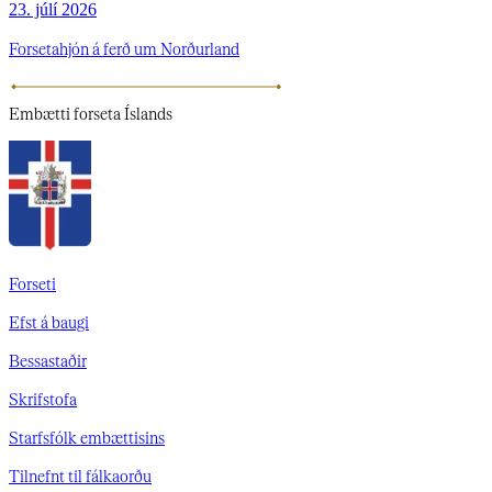
23. júlí 2026
Forsetahjón á ferð um Norðurland
Embætti
forseta Íslands
Forseti
Efst á baugi
Bessastaðir
Skrifstofa
Starfsfólk embættisins
Tilnefnt til fálkaorðu