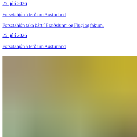
25. júlí 2026
Forsetahjón á ferð um Austurland
Forsetahjón taka þátt í Bræðslunni og Flugi og fákum.
25. júlí 2026
Forsetahjón á ferð um Austurland