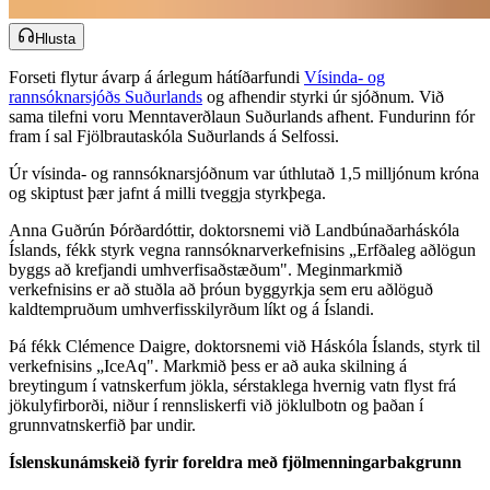
Hlusta
Forseti flytur ávarp á árlegum hátíðarfundi ​​​​‌ ‍ ​‍​‍‌‍ ‌ ​‍‌‍‍‌‌‍‌ ‌‍‍‌‌‍ ‍​‍​‍​ ‍‍​‍​‍‌ ​ ‌‍​‌‌‍ ‍‌‍‍‌‌ ‌​‌ ‍‌​‍ ‍‌‍‍‌‌‍ ​‍​‍​‍ ​​‍​‍‌‍‍​‌ ​‍‌‍‌‌‌‍‌‍​‍​‍​ ‍‍​‍​‍‌‍‍​‌ ‌​‌ ‌​‌ ​​‌ ​ ​‍ ​‍ ‌‍‌‍‌‍ ‌ ​‍‌ ​ ‌‍‌‌‌ ‌​‌‍‍‌​‍ ‌‌‍‍‌‌ ​ ‌‍ ​‌‍​‌‌‍ ‍‌‍‌​‌ ​ ​‍ ‍‌ ‌‍‌‍‌‌‌ ​‍‌‍​ ‌‍‌‌‌‍ ​​‍ ‍‌‍​‌‌ ​​‌ ​​​‍ ‌ ​ ‌ ‌​‌ ‌‌‌‍‌​‌‍‍‌‌‍ ​‍ ‌‍‍‌‌‍ ‍‌ ‌​‌‍‌‌‌‍ ‍‌ ‌​​‍ ‌‍‌‌‌‍‌​‌‍‍‌‌ ‌​​‍ ‌‍ ‌‌‍ ‌‍‌​‌‍‌‌​ ‌‌ ​​‌ ​‍‌‍‌‌‌ ​ ‌‍‌‌‌‍ ‍‌ ‌​‌‍​‌‌ ‌​‌‍‍‌‌‍ ‌‍ ‍​ ‍ ‌‍‍‌‌‍‌​​ ‌​ ‌​​ ​​‌‍‌ ‌​‌‍‌​‍‍‌​‍‌‌​‌​‌ ​ ‌‍​ ‌‍ ‍‌‍‌‍‌‌‍‌‌​‌‌‌​‌‍‌‌‌​‌​‍‍‌‌​‌‌‌‌‌‌​‍ ​ ‌‌‌​‍ ‌​‍ ​ ‍ ‌ ‌​‌ ‍‌‌ ​​‌‍‌‌​ ‌‌‍ ‍‌‍‌‌‌ ‌ ‌ ​ ​ ‍ ‌ ​​‌‍​‌‌ ‌​‌‍‍​​ ‌‌ ​​‌‍​‌‌‍‌ ‌‍‌‌‌​​‍‌ ‌‌‌‍‍‌‌‍ ​‌‍‌​‌‍‌‌‌ ​‍​‍‌‌​ ‌‌‌​​‍‌‌ ‌‍‍ ‌‍‌‌‌ ‍‌​‍‌‌​ ​ ‌​‌​​‍‌‌​ ​ ‌​‌​​‍‌‌​ ​‍​ ​‍‌ ​‍‌‍‍‌‌‍​ ‌‍‍​‌ ‌​‌‍‌‌‌ ‍​‌ ‌​​‍ ‌‌ ​​‌ ‌‌‌ ‍​‌ ‌ ​ ​​‌ ​‍‌ ‌‌‌‍ ‌​ ‌‍​‍‌‌​ ​‍​ ​‍​‍‌‌​ ‌‌‌​‌​​‍ ‍‌‍​ ‌‍ ‌‍ ‍‌ ‌​‌‍‌‌‌‍ ‍‌ ‌​​‍‌‌​ ‌‌‌​​‍‌‌ ‌‍‍ ‌‍‌‌‌ ‍‌​‍‌‌​ ​ ‌​‌​​‍‌‌​ ​ ‌​‌​​‍‌‌​ ​‍​ ​‍‌‍​‌​ ​‌‌‍‌‍​ ‌‌‌‍​ ​ ‌​​ ‍‌‌‍‌‍​ ‌​​ ‌ ​ ‌​​ ​‍​‍‌‌​ ​‍​ ​‍​‍‌‌​ ‌‌‌​‌​​‍ ‍‌‍​ ‌‍‍​‌‍‍‌‌‍ ​‌‍‌​‌ ​‍‌‍‌‌‌‍ ‍​‍‌‌​ ‌‌‌​​‍‌‌ ‌‍‍ ‌‍‌‌‌ ‍‌​‍‌‌​ ​ ‌​‌​​‍‌‌​ ​ ‌​‌​​‍‌‌​ ​‍​ ​‍​ ​​‌‍‌‌​ ​ ​ ​​​ ‌‌​ ​‌​ ​ ​ ​‍‌‍​‌​ ‍​​ ‌​​ ‌​​‍‌‌​ ​‍​ ​‍​‍‌‌​ ‌‌‌​‌​​‍ ‍‌ ‌​‌‍‌‌‌ ‍​‌ ‌​​ ‌‍​‍‌‍​‌‌ ​ ‌‍‌‌‌‌‌‌‌ ​‍‌‍ ​​ ‌‌‍‍​‌ ‌​‌ ‌​‌ ​​‌ ​ ​‍‌‌​ ​‍‌​‌‍​‍‌‌​ ​‍‌​‌‍‌‍‌‍‌‍ ‌ ​‍‌ ​ ‌‍‌‌‌ ‌​‌‍‍‌​‍ ‌‌‍‍‌‌ ​ ‌‍ ​‌‍​‌‌‍ ‍‌‍‌​‌ ​ ​‍ ‍‌ ‌‍‌‍‌‌‌ ​‍‌‍​ ‌‍‌‌‌‍ ​​‍ ‍‌‍​‌‌ ​​‌ ​​​‍‌‌​ ​‍‌​‌‍‌ ​ ‌ ‌​‌ ‌‌‌‍‌​‌‍‍‌‌‍ ​‍‌‍‌‍‍‌‌‍‌​​ ‌​ ‌​​ ​​‌‍‌ ‌​‌‍‌​‍‍‌​‍‌‌​‌​‌ ​ ‌‍​ ‌‍ ‍‌‍‌‍‌‌‍‌‌​‌‌‌​‌‍‌‌‌​‌​‍‍‌‌​‌‌‌‌‌‌​‍ ​ ‌‌‌​‍ ‌​‍ ​‍‌‍‌ ‌​‌ ‍‌‌ ​​‌‍‌‌​ ‌‌‍ ‍‌‍‌‌‌ ‌ ‌ ​ ​‍‌‍‌ ​​‌‍​‌‌ ‌​‌‍‍​​ ‌‌ ​​‌‍​‌‌‍‌ ‌‍‌‌‌​​‍‌ ‌‌‌‍‍‌‌‍ ​‌‍‌​‌‍‌‌‌ ​‍​‍‌‌​ ‌‌‌​​‍‌‌ ‌‍‍ ‌‍‌‌‌ ‍‌​‍‌‌​ ​ ‌​‌​​‍‌‌​ ​ ‌​‌​​‍‌‌​ ​‍​ ​‍‌ ​‍‌‍‍‌‌‍​ ‌‍‍​‌ ‌​‌‍‌‌‌ ‍​‌ ‌​​‍ ‌‌ ​​‌ ‌‌‌ ‍​‌ ‌ ​ ​​‌ ​‍‌ ‌‌‌‍ ‌​ ‌‍​‍‌‌​ ​‍​ ​‍​‍‌‌​ ‌‌‌​‌​​‍ ‍‌‍​ ‌‍ ‌‍ ‍‌ ‌​‌‍‌‌‌‍ ‍‌ ‌​​‍‌‌​ ‌‌‌​​‍‌‌ ‌‍‍ ‌‍‌‌‌ ‍‌​‍‌‌​ ​ ‌​‌​​‍‌‌​ ​ ‌​‌​​‍‌‌​ ​‍​ ​‍‌‍​‌​ ​‌‌‍‌‍​ ‌‌‌‍​ ​ ‌​​ ‍‌‌‍‌‍​ ‌​​ ‌ ​ ‌​​ ​‍​‍‌‌​ ​‍​ ​‍​‍‌‌​ ‌‌‌​‌​​‍ ‍‌‍​ ‌‍‍​‌‍‍‌‌‍ ​‌‍‌​‌ ​‍‌‍‌‌‌‍ ‍​‍‌‌​ ‌‌‌​​‍‌‌ ‌‍‍ ‌‍‌‌‌ ‍‌​‍‌‌​ ​ ‌​‌​​‍‌‌​ ​ ‌​‌​​‍‌‌​ ​‍​ ​‍​ ​​‌‍‌‌​ ​ ​ ​​​ ‌‌​ ​‌​ ​ ​ ​‍‌‍​‌​ ‍​​ ‌​​ ‌​​‍‌‌​ ​‍​ ​‍​‍‌‌​ ‌‌‌​‌​​‍ ‍‌ ‌​‌‍‌‌‌ ‍​‌ ‌​​‍‌‍‌ ​​‌‍‌‌‌ ​‍‌ ​ ‌ ​​‌‍‌‌‌‍​ ‌ ‌​‌‍‍‌‌ ‌‍‌‍‌‌​ ‌‌ ​​‌ ‌‌‌‍​‍‌‍ ​‌‍‍‌‌ ​ ‌‍‍​‌‍‌‌‌‍‌​​‍​‍‌ ‌
Vísinda- og
rannsóknarsjóðs Suðurlands​​​​‌ ‍ ​‍​‍‌‍ ‌ ​‍‌‍‍‌‌‍‌ ‌‍‍‌‌‍ ‍​‍​‍​ ‍‍​‍​‍‌ ​ ‌‍​‌‌‍ ‍‌‍‍‌‌ ‌​‌ ‍‌​‍ ‍‌‍‍‌‌‍ ​‍​‍​‍ ​​‍​‍‌‍‍​‌ ​‍‌‍‌‌‌‍‌‍​‍​‍​ ‍‍​‍​‍‌‍‍​‌ ‌​‌ ‌​‌ ​​‌ ​ ​‍ ​‍ ‌‍‌‍‌‍ ‌ ​‍‌ ​ ‌‍‌‌‌ ‌​‌‍‍‌​‍ ‌‌‍‍‌‌ ​ ‌‍ ​‌‍​‌‌‍ ‍‌‍‌​‌ ​ ​‍ ‍‌ ‌‍‌‍‌‌‌ ​‍‌‍​ ‌‍‌‌‌‍ ​​‍ ‍‌‍​‌‌ ​​‌ ​​​‍ ‌ ​ ‌ ‌​‌ ‌‌‌‍‌​‌‍‍‌‌‍ ​‍ ‌‍‍‌‌‍ ‍‌ ‌​‌‍‌‌‌‍ ‍‌ ‌​​‍ ‌‍‌‌‌‍‌​‌‍‍‌‌ ‌​​‍ ‌‍ ‌‌‍ ‌‍‌​‌‍‌‌​ ‌‌ ​​‌ ​‍‌‍‌‌‌ ​ ‌‍‌‌‌‍ ‍‌ ‌​‌‍​‌‌ ‌​‌‍‍‌‌‍ ‌‍ ‍​ ‍ ‌‍‍‌‌‍‌​​ ‌​ ‌​​ ​​‌‍‌ ‌​‌‍‌​‍‍‌​‍‌‌​‌​‌ ​ ‌‍​ ‌‍ ‍‌‍‌‍‌‌‍‌‌​‌‌‌​‌‍‌‌‌​‌​‍‍‌‌​‌‌‌‌‌‌​‍ ​ ‌‌‌​‍ ‌​‍ ​ ‍ ‌ ‌​‌ ‍‌‌ ​​‌‍‌‌​ ‌‌‍ ‍‌‍‌‌‌ ‌ ‌ ​ ​ ‍ ‌ ​​‌‍​‌‌ ‌​‌‍‍​​ ‌‌ ​​‌‍​‌‌‍‌ ‌‍‌‌‌​​‍‌ ‌‌‌‍‍‌‌‍ ​‌‍‌​‌‍‌‌‌ ​‍​‍‌‌​ ‌‌‌​​‍‌‌ ‌‍‍ ‌‍‌‌‌ ‍‌​‍‌‌​ ​ ‌​‌​​‍‌‌​ ​ ‌​‌​​‍‌‌​ ​‍​ ​‍‌ ​‍‌‍‍‌‌‍​ ‌‍‍​‌ ‌​‌‍‌‌‌ ‍​‌ ‌​​‍ ‌‌ ​​‌ ‌‌‌ ‍​‌ ‌ ​ ​​‌ ​‍‌ ‌‌‌‍ ‌​ ‌‍​‍‌‌​ ​‍​ ​‍​‍‌‌​ ‌‌‌​‌​​‍ ‍‌‍​ ‌‍ ‌‍ ‍‌ ‌​‌‍‌‌‌‍ ‍‌ ‌​​‍‌‌​ ‌‌‌​​‍‌‌ ‌‍‍ ‌‍‌‌‌ ‍‌​‍‌‌​ ​ ‌​‌​​‍‌‌​ ​ ‌​‌​​‍‌‌​ ​‍​ ​‍‌‍​‌​ ​‌‌‍‌‍​ ‌‌‌‍​ ​ ‌​​ ‍‌‌‍‌‍​ ‌​​ ‌ ​ ‌​​ ​‍​‍‌‌​ ​‍​ ​‍​‍‌‌​ ‌‌‌​‌​​‍ ‍‌‍​ ‌‍‍​‌‍‍‌‌‍ ​‌‍‌​‌ ​‍‌‍‌‌‌‍ ‍​‍‌‌​ ‌‌‌​​‍‌‌ ‌‍‍ ‌‍‌‌‌ ‍‌​‍‌‌​ ​ ‌​‌​​‍‌‌​ ​ ‌​‌​​‍‌‌​ ​‍​ ​‍​ ‌‌​ ​​​ ‍‌​ ​‌​ ​​‌‍​ ‌‍‌​‌‍​ ‌‍​‍​ ‌‍‌‍‌‍‌‍​‍​‍‌‌​ ​‍​ ​‍​‍‌‌​ ‌‌‌​‌​​‍ ‍‌ ‌​‌‍‌‌‌ ‍​‌ ‌​​ ‌‍​‍‌‍​‌‌ ​ ‌‍‌‌‌‌‌‌‌ ​‍‌‍ ​​ ‌‌‍‍​‌ ‌​‌ ‌​‌ ​​‌ ​ ​‍‌‌​ ​‍‌​‌‍​‍‌‌​ ​‍‌​‌‍‌‍‌‍‌‍ ‌ ​‍‌ ​ ‌‍‌‌‌ ‌​‌‍‍‌​‍ ‌‌‍‍‌‌ ​ ‌‍ ​‌‍​‌‌‍ ‍‌‍‌​‌ ​ ​‍ ‍‌ ‌‍‌‍‌‌‌ ​‍‌‍​ ‌‍‌‌‌‍ ​​‍ ‍‌‍​‌‌ ​​‌ ​​​‍‌‌​ ​‍‌​‌‍‌ ​ ‌ ‌​‌ ‌‌‌‍‌​‌‍‍‌‌‍ ​‍‌‍‌‍‍‌‌‍‌​​ ‌​ ‌​​ ​​‌‍‌ ‌​‌‍‌​‍‍‌​‍‌‌​‌​‌ ​ ‌‍​ ‌‍ ‍‌‍‌‍‌‌‍‌‌​‌‌‌​‌‍‌‌‌​‌​‍‍‌‌​‌‌‌‌‌‌​‍ ​ ‌‌‌​‍ ‌​‍ ​‍‌‍‌ ‌​‌ ‍‌‌ ​​‌‍‌‌​ ‌‌‍ ‍‌‍‌‌‌ ‌ ‌ ​ ​‍‌‍‌ ​​‌‍​‌‌ ‌​‌‍‍​​ ‌‌ ​​‌‍​‌‌‍‌ ‌‍‌‌‌​​‍‌ ‌‌‌‍‍‌‌‍ ​‌‍‌​‌‍‌‌‌ ​‍​‍‌‌​ ‌‌‌​​‍‌‌ ‌‍‍ ‌‍‌‌‌ ‍‌​‍‌‌​ ​ ‌​‌​​‍‌‌​ ​ ‌​‌​​‍‌‌​ ​‍​ ​‍‌ ​‍‌‍‍‌‌‍​ ‌‍‍​‌ ‌​‌‍‌‌‌ ‍​‌ ‌​​‍ ‌‌ ​​‌ ‌‌‌ ‍​‌ ‌ ​ ​​‌ ​‍‌ ‌‌‌‍ ‌​ ‌‍​‍‌‌​ ​‍​ ​‍​‍‌‌​ ‌‌‌​‌​​‍ ‍‌‍​ ‌‍ ‌‍ ‍‌ ‌​‌‍‌‌‌‍ ‍‌ ‌​​‍‌‌​ ‌‌‌​​‍‌‌ ‌‍‍ ‌‍‌‌‌ ‍‌​‍‌‌​ ​ ‌​‌​​‍‌‌​ ​ ‌​‌​​‍‌‌​ ​‍​ ​‍‌‍​‌​ ​‌‌‍‌‍​ ‌‌‌‍​ ​ ‌​​ ‍‌‌‍‌‍​ ‌​​ ‌ ​ ‌​​ ​‍​‍‌‌​ ​‍​ ​‍​‍‌‌​ ‌‌‌​‌​​‍ ‍‌‍​ ‌‍‍​‌‍‍‌‌‍ ​‌‍‌​‌ ​‍‌‍‌‌‌‍ ‍​‍‌‌​ ‌‌‌​​‍‌‌ ‌‍‍ ‌‍‌‌‌ ‍‌​‍‌‌​ ​ ‌​‌​​‍‌‌​ ​ ‌​‌​​‍‌‌​ ​‍​ ​‍​ ‌‌​ ​​​ ‍‌​ ​‌​ ​​‌‍​ ‌‍‌​‌‍​ ‌‍​‍​ ‌‍‌‍‌‍‌‍​‍​‍‌‌​ ​‍​ ​‍​‍‌‌​ ‌‌‌​‌​​‍ ‍‌ ‌​‌‍‌‌‌ ‍​‌ ‌​​‍‌‍‌ ​​‌‍‌‌‌ ​‍‌ ​ ‌ ​​‌‍‌‌‌‍​ ‌ ‌​‌‍‍‌‌ ‌‍‌‍‌‌​ ‌‌ ​​‌ ‌‌‌‍​‍‌‍ ​‌‍‍‌‌ ​ ‌‍‍​‌‍‌‌‌‍‌​​‍​‍‌ ‌
og afhendir styrki úr sjóðnum. Við
sama tilefni voru Menntaverðlaun Suðurlands afhent. Fundurinn fór
fram í sal Fjölbrautaskóla Suðurlands á Selfossi.​​​​‌ ‍ ​‍​‍‌‍ ‌ ​‍‌‍‍‌‌‍‌ ‌‍‍‌‌‍ ‍​‍​‍​ ‍‍​‍​‍‌ ​ ‌‍​‌‌‍ ‍‌‍‍‌‌ ‌​‌ ‍‌​‍ ‍‌‍‍‌‌‍ ​‍​‍​‍ ​​‍​‍‌‍‍​‌ ​‍‌‍‌‌‌‍‌‍​‍​‍​ ‍‍​‍​‍‌‍‍​‌ ‌​‌ ‌​‌ ​​‌ ​ ​‍ ​‍ ‌‍‌‍‌‍ ‌ ​‍‌ ​ ‌‍‌‌‌ ‌​‌‍‍‌​‍ ‌‌‍‍‌‌ ​ ‌‍ ​‌‍​‌‌‍ ‍‌‍‌​‌ ​ ​‍ ‍‌ ‌‍‌‍‌‌‌ ​‍‌‍​ ‌‍‌‌‌‍ ​​‍ ‍‌‍​‌‌ ​​‌ ​​​‍ ‌ ​ ‌ ‌​‌ ‌‌‌‍‌​‌‍‍‌‌‍ ​‍ ‌‍‍‌‌‍ ‍‌ ‌​‌‍‌‌‌‍ ‍‌ ‌​​‍ ‌‍‌‌‌‍‌​‌‍‍‌‌ ‌​​‍ ‌‍ ‌‌‍ ‌‍‌​‌‍‌‌​ ‌‌ ​​‌ ​‍‌‍‌‌‌ ​ ‌‍‌‌‌‍ ‍‌ ‌​‌‍​‌‌ ‌​‌‍‍‌‌‍ ‌‍ ‍​ ‍ ‌‍‍‌‌‍‌​​ ‌​ ‌​​ ​​‌‍‌ ‌​‌‍‌​‍‍‌​‍‌‌​‌​‌ ​ ‌‍​ ‌‍ ‍‌‍‌‍‌‌‍‌‌​‌‌‌​‌‍‌‌‌​‌​‍‍‌‌​‌‌‌‌‌‌​‍ ​ ‌‌‌​‍ ‌​‍ ​ ‍ ‌ ‌​‌ ‍‌‌ ​​‌‍‌‌​ ‌‌‍ ‍‌‍‌‌‌ ‌ ‌ ​ ​ ‍ ‌ ​​‌‍​‌‌ ‌​‌‍‍​​ ‌‌ ​​‌‍​‌‌‍‌ ‌‍‌‌‌​​‍‌ ‌‌‌‍‍‌‌‍ ​‌‍‌​‌‍‌‌‌ ​‍​‍‌‌​ ‌‌‌​​‍‌‌ ‌‍‍ ‌‍‌‌‌ ‍‌​‍‌‌​ ​ ‌​‌​​‍‌‌​ ​ ‌​‌​​‍‌‌​ ​‍​ ​‍‌ ​‍‌‍‍‌‌‍​ ‌‍‍​‌ ‌​‌‍‌‌‌ ‍​‌ ‌​​‍ ‌‌ ​​‌ ‌‌‌ ‍​‌ ‌ ​ ​​‌ ​‍‌ ‌‌‌‍ ‌​ ‌‍​‍‌‌​ ​‍​ ​‍​‍‌‌​ ‌‌‌​‌​​‍ ‍‌‍​ ‌‍ ‌‍ ‍‌ ‌​‌‍‌‌‌‍ ‍‌ ‌​​‍‌‌​ ‌‌‌​​‍‌‌ ‌‍‍ ‌‍‌‌‌ ‍‌​‍‌‌​ ​ ‌​‌​​‍‌‌​ ​ ‌​‌​​‍‌‌​ ​‍​ ​‍‌‍​‌​ ​‌‌‍‌‍​ ‌‌‌‍​ ​ ‌​​ ‍‌‌‍‌‍​ ‌​​ ‌ ​ ‌​​ ​‍​‍‌‌​ ​‍​ ​‍​‍‌‌​ ‌‌‌​‌​​‍ ‍‌‍​ ‌‍‍​‌‍‍‌‌‍ ​‌‍‌​‌ ​‍‌‍‌‌‌‍ ‍​‍‌‌​ ‌‌‌​​‍‌‌ ‌‍‍ ‌‍‌‌‌ ‍‌​‍‌‌​ ​ ‌​‌​​‍‌‌​ ​ ‌​‌​​‍‌‌​ ​‍​ ​‍​ ‌​​ ​ ​ ‌​‌‍‌‌​ ‍‌​ ‍​‌‍‌‍​ ‌‍​ ​‌‌‍‌‍​ ‌‌​ ​‌​‍‌‌​ ​‍​ ​‍​‍‌‌​ ‌‌‌​‌​​‍ ‍‌ ‌​‌‍‌‌‌ ‍​‌ ‌​​ ‌‍​‍‌‍​‌‌ ​ ‌‍‌‌‌‌‌‌‌ ​‍‌‍ ​​ ‌‌‍‍​‌ ‌​‌ ‌​‌ ​​‌ ​ ​‍‌‌​ ​‍‌​‌‍​‍‌‌​ ​‍‌​‌‍‌‍‌‍‌‍ ‌ ​‍‌ ​ ‌‍‌‌‌ ‌​‌‍‍‌​‍ ‌‌‍‍‌‌ ​ ‌‍ ​‌‍​‌‌‍ ‍‌‍‌​‌ ​ ​‍ ‍‌ ‌‍‌‍‌‌‌ ​‍‌‍​ ‌‍‌‌‌‍ ​​‍ ‍‌‍​‌‌ ​​‌ ​​​‍‌‌​ ​‍‌​‌‍‌ ​ ‌ ‌​‌ ‌‌‌‍‌​‌‍‍‌‌‍ ​‍‌‍‌‍‍‌‌‍‌​​ ‌​ ‌​​ ​​‌‍‌ ‌​‌‍‌​‍‍‌​‍‌‌​‌​‌ ​ ‌‍​ ‌‍ ‍‌‍‌‍‌‌‍‌‌​‌‌‌​‌‍‌‌‌​‌​‍‍‌‌​‌‌‌‌‌‌​‍ ​ ‌‌‌​‍ ‌​‍ ​‍‌‍‌ ‌​‌ ‍‌‌ ​​‌‍‌‌​ ‌‌‍ ‍‌‍‌‌‌ ‌ ‌ ​ ​‍‌‍‌ ​​‌‍​‌‌ ‌​‌‍‍​​ ‌‌ ​​‌‍​‌‌‍‌ ‌‍‌‌‌​​‍‌ ‌‌‌‍‍‌‌‍ ​‌‍‌​‌‍‌‌‌ ​‍​‍‌‌​ ‌‌‌​​‍‌‌ ‌‍‍ ‌‍‌‌‌ ‍‌​‍‌‌​ ​ ‌​‌​​‍‌‌​ ​ ‌​‌​​‍‌‌​ ​‍​ ​‍‌ ​‍‌‍‍‌‌‍​ ‌‍‍​‌ ‌​‌‍‌‌‌ ‍​‌ ‌​​‍ ‌‌ ​​‌ ‌‌‌ ‍​‌ ‌ ​ ​​‌ ​‍‌ ‌‌‌‍ ‌​ ‌‍​‍‌‌​ ​‍​ ​‍​‍‌‌​ ‌‌‌​‌​​‍ ‍‌‍​ ‌‍ ‌‍ ‍‌ ‌​‌‍‌‌‌‍ ‍‌ ‌​​‍‌‌​ ‌‌‌​​‍‌‌ ‌‍‍ ‌‍‌‌‌ ‍‌​‍‌‌​ ​ ‌​‌​​‍‌‌​ ​ ‌​‌​​‍‌‌​ ​‍​ ​‍‌‍​‌​ ​‌‌‍‌‍​ ‌‌‌‍​ ​ ‌​​ ‍‌‌‍‌‍​ ‌​​ ‌ ​ ‌​​ ​‍​‍‌‌​ ​‍​ ​‍​‍‌‌​ ‌‌‌​‌​​‍ ‍‌‍​ ‌‍‍​‌‍‍‌‌‍ ​‌‍‌​‌ ​‍‌‍‌‌‌‍ ‍​‍‌‌​ ‌‌‌​​‍‌‌ ‌‍‍ ‌‍‌‌‌ ‍‌​‍‌‌​ ​ ‌​‌​​‍‌‌​ ​ ‌​‌​​‍‌‌​ ​‍​ ​‍​ ‌​​ ​ ​ ‌​‌‍‌‌​ ‍‌​ ‍​‌‍‌‍​ ‌‍​ ​‌‌‍‌‍​ ‌‌​ ​‌​‍‌‌​ ​‍​ ​‍​‍‌‌​ ‌‌‌​‌​​‍ ‍‌ ‌​‌‍‌‌‌ ‍​‌ ‌​​‍‌‍‌ ​​‌‍‌‌‌ ​‍‌ ​ ‌ ​​‌‍‌‌‌‍​ ‌ ‌​‌‍‍‌‌ ‌‍‌‍‌‌​ ‌‌ ​​‌ ‌‌‌‍​‍‌‍ ​‌‍‍‌‌ ​ ‌‍‍​‌‍‌‌‌‍‌​​‍​‍‌ ‌
Úr vísinda- og rannsóknarsjóðnum var úthlutað 1,5 milljónum króna
og skiptust þær jafnt á milli tveggja styrkþega.​​​​‌ ‍ ​‍​‍‌‍ ‌ ​‍‌‍‍‌‌‍‌ ‌‍‍‌‌‍ ‍​‍​‍​ ‍‍​‍​‍‌ ​ ‌‍​‌‌‍ ‍‌‍‍‌‌ ‌​‌ ‍‌​‍ ‍‌‍‍‌‌‍ ​‍​‍​‍ ​​‍​‍‌‍‍​‌ ​‍‌‍‌‌‌‍‌‍​‍​‍​ ‍‍​‍​‍‌‍‍​‌ ‌​‌ ‌​‌ ​​‌ ​ ​‍ ​‍ ‌‍‌‍‌‍ ‌ ​‍‌ ​ ‌‍‌‌‌ ‌​‌‍‍‌​‍ ‌‌‍‍‌‌ ​ ‌‍ ​‌‍​‌‌‍ ‍‌‍‌​‌ ​ ​‍ ‍‌ ‌‍‌‍‌‌‌ ​‍‌‍​ ‌‍‌‌‌‍ ​​‍ ‍‌‍​‌‌ ​​‌ ​​​‍ ‌ ​ ‌ ‌​‌ ‌‌‌‍‌​‌‍‍‌‌‍ ​‍ ‌‍‍‌‌‍ ‍‌ ‌​‌‍‌‌‌‍ ‍‌ ‌​​‍ ‌‍‌‌‌‍‌​‌‍‍‌‌ ‌​​‍ ‌‍ ‌‌‍ ‌‍‌​‌‍‌‌​ ‌‌ ​​‌ ​‍‌‍‌‌‌ ​ ‌‍‌‌‌‍ ‍‌ ‌​‌‍​‌‌ ‌​‌‍‍‌‌‍ ‌‍ ‍​ ‍ ‌‍‍‌‌‍‌​​ ‌​ ‌​​ ​​‌‍‌ ‌​‌‍‌​‍‍‌​‍‌‌​‌​‌ ​ ‌‍​ ‌‍ ‍‌‍‌‍‌‌‍‌‌​‌‌‌​‌‍‌‌‌​‌​‍‍‌‌​‌‌‌‌‌‌​‍ ​ ‌‌‌​‍ ‌​‍ ​ ‍ ‌ ‌​‌ ‍‌‌ ​​‌‍‌‌​ ‌‌‍ ‍‌‍‌‌‌ ‌ ‌ ​ ​ ‍ ‌ ​​‌‍​‌‌ ‌​‌‍‍​​ ‌‌ ​​‌‍​‌‌‍‌ ‌‍‌‌‌​​‍‌ ‌‌‌‍‍‌‌‍ ​‌‍‌​‌‍‌‌‌ ​‍​‍‌‌​ ‌‌‌​​‍‌‌ ‌‍‍ ‌‍‌‌‌ ‍‌​‍‌‌​ ​ ‌​‌​​‍‌‌​ ​ ‌​‌​​‍‌‌​ ​‍​ ​‍‌ ​‍‌‍‍‌‌‍​ ‌‍‍​‌ ‌​‌‍‌‌‌ ‍​‌ ‌​​‍ ‌‌ ​​‌ ‌‌‌ ‍​‌ ‌ ​ ​​‌ ​‍‌ ‌‌‌‍ ‌​ ‌‍​‍‌‌​ ​‍​ ​‍​‍‌‌​ ‌‌‌​‌​​‍ ‍‌‍​ ‌‍ ‌‍ ‍‌ ‌​‌‍‌‌‌‍ ‍‌ ‌​​‍‌‌​ ‌‌‌​​‍‌‌ ‌‍‍ ‌‍‌‌‌ ‍‌​‍‌‌​ ​ ‌​‌​​‍‌‌​ ​ ‌​‌​​‍‌‌​ ​‍​ ​‍‌‍‌‍​ ​ ‌‍‌​‌‍‌‍‌‍‌‍​ ‌‍​ ‌‍‌‍​‍​ ​‌‌‍​‍​ ‌​‌‍​‌​‍‌‌​ ​‍​ ​‍​‍‌‌​ ‌‌‌​‌​​‍ ‍‌‍​ ‌‍‍​‌‍‍‌‌‍ ​‌‍‌​‌ ​‍‌‍‌‌‌‍ ‍​‍‌‌​ ‌‌‌​​‍‌‌ ‌‍‍ ‌‍‌‌‌ ‍‌​‍‌‌​ ​ ‌​‌​​‍‌‌​ ​ ‌​‌​​‍‌‌​ ​‍​ ​‍‌‍​‍​ ‌‍​ ​‌​ ‍​‌‍‌‌​ ‌‍‌‍‌‌​ ‌‌​ ‍​‌‍‌​​ ‍​​ ‌‍​‍‌‌​ ​‍​ ​‍​‍‌‌​ ‌‌‌​‌​​‍ ‍‌ ‌​‌‍‌‌‌ ‍​‌ ‌​​ ‌‍​‍‌‍​‌‌ ​ ‌‍‌‌‌‌‌‌‌ ​‍‌‍ ​​ ‌‌‍‍​‌ ‌​‌ ‌​‌ ​​‌ ​ ​‍‌‌​ ​‍‌​‌‍​‍‌‌​ ​‍‌​‌‍‌‍‌‍‌‍ ‌ ​‍‌ ​ ‌‍‌‌‌ ‌​‌‍‍‌​‍ ‌‌‍‍‌‌ ​ ‌‍ ​‌‍​‌‌‍ ‍‌‍‌​‌ ​ ​‍ ‍‌ ‌‍‌‍‌‌‌ ​‍‌‍​ ‌‍‌‌‌‍ ​​‍ ‍‌‍​‌‌ ​​‌ ​​​‍‌‌​ ​‍‌​‌‍‌ ​ ‌ ‌​‌ ‌‌‌‍‌​‌‍‍‌‌‍ ​‍‌‍‌‍‍‌‌‍‌​​ ‌​ ‌​​ ​​‌‍‌ ‌​‌‍‌​‍‍‌​‍‌‌​‌​‌ ​ ‌‍​ ‌‍ ‍‌‍‌‍‌‌‍‌‌​‌‌‌​‌‍‌‌‌​‌​‍‍‌‌​‌‌‌‌‌‌​‍ ​ ‌‌‌​‍ ‌​‍ ​‍‌‍‌ ‌​‌ ‍‌‌ ​​‌‍‌‌​ ‌‌‍ ‍‌‍‌‌‌ ‌ ‌ ​ ​‍‌‍‌ ​​‌‍​‌‌ ‌​‌‍‍​​ ‌‌ ​​‌‍​‌‌‍‌ ‌‍‌‌‌​​‍‌ ‌‌‌‍‍‌‌‍ ​‌‍‌​‌‍‌‌‌ ​‍​‍‌‌​ ‌‌‌​​‍‌‌ ‌‍‍ ‌‍‌‌‌ ‍‌​‍‌‌​ ​ ‌​‌​​‍‌‌​ ​ ‌​‌​​‍‌‌​ ​‍​ ​‍‌ ​‍‌‍‍‌‌‍​ ‌‍‍​‌ ‌​‌‍‌‌‌ ‍​‌ ‌​​‍ ‌‌ ​​‌ ‌‌‌ ‍​‌ ‌ ​ ​​‌ ​‍‌ ‌‌‌‍ ‌​ ‌‍​‍‌‌​ ​‍​ ​‍​‍‌‌​ ‌‌‌​‌​​‍ ‍‌‍​ ‌‍ ‌‍ ‍‌ ‌​‌‍‌‌‌‍ ‍‌ ‌​​‍‌‌​ ‌‌‌​​‍‌‌ ‌‍‍ ‌‍‌‌‌ ‍‌​‍‌‌​ ​ ‌​‌​​‍‌‌​ ​ ‌​‌​​‍‌‌​ ​‍​ ​‍‌‍‌‍​ ​ ‌‍‌​‌‍‌‍‌‍‌‍​ ‌‍​ ‌‍‌‍​‍​ ​‌‌‍​‍​ ‌​‌‍​‌​‍‌‌​ ​‍​ ​‍​‍‌‌​ ‌‌‌​‌​​‍ ‍‌‍​ ‌‍‍​‌‍‍‌‌‍ ​‌‍‌​‌ ​‍‌‍‌‌‌‍ ‍​‍‌‌​ ‌‌‌​​‍‌‌ ‌‍‍ ‌‍‌‌‌ ‍‌​‍‌‌​ ​ ‌​‌​​‍‌‌​ ​ ‌​‌​​‍‌‌​ ​‍​ ​‍‌‍​‍​ ‌‍​ ​‌​ ‍​‌‍‌‌​ ‌‍‌‍‌‌​ ‌‌​ ‍​‌‍‌​​ ‍​​ ‌‍​‍‌‌​ ​‍​ ​‍​‍‌‌​ ‌‌‌​‌​​‍ ‍‌ ‌​‌‍‌‌‌ ‍​‌ ‌​​‍‌‍‌ ​​‌‍‌‌‌ ​‍‌ ​ ‌ ​​‌‍‌‌‌‍​ ‌ ‌​‌‍‍‌‌ ‌‍‌‍‌‌​ ‌‌ ​​‌ ‌‌‌‍​‍‌‍ ​‌‍‍‌‌ ​ ‌‍‍​‌‍‌‌‌‍‌​​‍​‍‌ ‌
Anna Guðrún Þórðardóttir, doktorsnemi við Landbúnaðarháskóla
Íslands, fékk styrk vegna rannsóknarverkefnisins „Erfðaleg aðlögun
byggs að krefjandi umhverfisaðstæðum". Meginmarkmið
verkefnisins er að stuðla að þróun byggyrkja sem eru aðlöguð
kaldtempruðum umhverfisskilyrðum líkt og á Íslandi.​​​​‌ ‍ ​‍​‍‌‍ ‌ ​‍‌‍‍‌‌‍‌ ‌‍‍‌‌‍ ‍​‍​‍​ ‍‍​‍​‍‌ ​ ‌‍​‌‌‍ ‍‌‍‍‌‌ ‌​‌ ‍‌​‍ ‍‌‍‍‌‌‍ ​‍​‍​‍ ​​‍​‍‌‍‍​‌ ​‍‌‍‌‌‌‍‌‍​‍​‍​ ‍‍​‍​‍‌‍‍​‌ ‌​‌ ‌​‌ ​​‌ ​ ​‍ ​‍ ‌‍‌‍‌‍ ‌ ​‍‌ ​ ‌‍‌‌‌ ‌​‌‍‍‌​‍ ‌‌‍‍‌‌ ​ ‌‍ ​‌‍​‌‌‍ ‍‌‍‌​‌ ​ ​‍ ‍‌ ‌‍‌‍‌‌‌ ​‍‌‍​ ‌‍‌‌‌‍ ​​‍ ‍‌‍​‌‌ ​​‌ ​​​‍ ‌ ​ ‌ ‌​‌ ‌‌‌‍‌​‌‍‍‌‌‍ ​‍ ‌‍‍‌‌‍ ‍‌ ‌​‌‍‌‌‌‍ ‍‌ ‌​​‍ ‌‍‌‌‌‍‌​‌‍‍‌‌ ‌​​‍ ‌‍ ‌‌‍ ‌‍‌​‌‍‌‌​ ‌‌ ​​‌ ​‍‌‍‌‌‌ ​ ‌‍‌‌‌‍ ‍‌ ‌​‌‍​‌‌ ‌​‌‍‍‌‌‍ ‌‍ ‍​ ‍ ‌‍‍‌‌‍‌​​ ‌​ ‌​​ ​​‌‍‌ ‌​‌‍‌​‍‍‌​‍‌‌​‌​‌ ​ ‌‍​ ‌‍ ‍‌‍‌‍‌‌‍‌‌​‌‌‌​‌‍‌‌‌​‌​‍‍‌‌​‌‌‌‌‌‌​‍ ​ ‌‌‌​‍ ‌​‍ ​ ‍ ‌ ‌​‌ ‍‌‌ ​​‌‍‌‌​ ‌‌‍ ‍‌‍‌‌‌ ‌ ‌ ​ ​ ‍ ‌ ​​‌‍​‌‌ ‌​‌‍‍​​ ‌‌ ​​‌‍​‌‌‍‌ ‌‍‌‌‌​​‍‌ ‌‌‌‍‍‌‌‍ ​‌‍‌​‌‍‌‌‌ ​‍​‍‌‌​ ‌‌‌​​‍‌‌ ‌‍‍ ‌‍‌‌‌ ‍‌​‍‌‌​ ​ ‌​‌​​‍‌‌​ ​ ‌​‌​​‍‌‌​ ​‍​ ​‍‌ ​‍‌‍‍‌‌‍​ ‌‍‍​‌ ‌​‌‍‌‌‌ ‍​‌ ‌​​‍ ‌‌ ​​‌ ‌‌‌ ‍​‌ ‌ ​ ​​‌ ​‍‌ ‌‌‌‍ ‌​ ‌‍​‍‌‌​ ​‍​ ​‍​‍‌‌​ ‌‌‌​‌​​‍ ‍‌‍​ ‌‍ ‌‍ ‍‌ ‌​‌‍‌‌‌‍ ‍‌ ‌​​‍‌‌​ ‌‌‌​​‍‌‌ ‌‍‍ ‌‍‌‌‌ ‍‌​‍‌‌​ ​ ‌​‌​​‍‌‌​ ​ ‌​‌​​‍‌‌​ ​‍​ ​‍​ ​​​ ‍​​ ‌‌‌‍​ ​ ​‌​ ‌​​ ​​‌‍​‌‌‍​ ​ ​‍‌‍​‌​ ‍​​‍‌‌​ ​‍​ ​‍​‍‌‌​ ‌‌‌​‌​​‍ ‍‌‍​ ‌‍‍​‌‍‍‌‌‍ ​‌‍‌​‌ ​‍‌‍‌‌‌‍ ‍​‍‌‌​ ‌‌‌​​‍‌‌ ‌‍‍ ‌‍‌‌‌ ‍‌​‍‌‌​ ​ ‌​‌​​‍‌‌​ ​ ‌​‌​​‍‌‌​ ​‍​ ​‍​ ‌​​ ‌‌​ ​‌​ ​‍‌‍‌​​ ​​​ ‌​‌‍​ ​ ‌ ​ ‌ ​ ​​‌‍​ ​‍‌‌​ ​‍​ ​‍​‍‌‌​ ‌‌‌​‌​​‍ ‍‌ ‌​‌‍‌‌‌ ‍​‌ ‌​​ ‌‍​‍‌‍​‌‌ ​ ‌‍‌‌‌‌‌‌‌ ​‍‌‍ ​​ ‌‌‍‍​‌ ‌​‌ ‌​‌ ​​‌ ​ ​‍‌‌​ ​‍‌​‌‍​‍‌‌​ ​‍‌​‌‍‌‍‌‍‌‍ ‌ ​‍‌ ​ ‌‍‌‌‌ ‌​‌‍‍‌​‍ ‌‌‍‍‌‌ ​ ‌‍ ​‌‍​‌‌‍ ‍‌‍‌​‌ ​ ​‍ ‍‌ ‌‍‌‍‌‌‌ ​‍‌‍​ ‌‍‌‌‌‍ ​​‍ ‍‌‍​‌‌ ​​‌ ​​​‍‌‌​ ​‍‌​‌‍‌ ​ ‌ ‌​‌ ‌‌‌‍‌​‌‍‍‌‌‍ ​‍‌‍‌‍‍‌‌‍‌​​ ‌​ ‌​​ ​​‌‍‌ ‌​‌‍‌​‍‍‌​‍‌‌​‌​‌ ​ ‌‍​ ‌‍ ‍‌‍‌‍‌‌‍‌‌​‌‌‌​‌‍‌‌‌​‌​‍‍‌‌​‌‌‌‌‌‌​‍ ​ ‌‌‌​‍ ‌​‍ ​‍‌‍‌ ‌​‌ ‍‌‌ ​​‌‍‌‌​ ‌‌‍ ‍‌‍‌‌‌ ‌ ‌ ​ ​‍‌‍‌ ​​‌‍​‌‌ ‌​‌‍‍​​ ‌‌ ​​‌‍​‌‌‍‌ ‌‍‌‌‌​​‍‌ ‌‌‌‍‍‌‌‍ ​‌‍‌​‌‍‌‌‌ ​‍​‍‌‌​ ‌‌‌​​‍‌‌ ‌‍‍ ‌‍‌‌‌ ‍‌​‍‌‌​ ​ ‌​‌​​‍‌‌​ ​ ‌​‌​​‍‌‌​ ​‍​ ​‍‌ ​‍‌‍‍‌‌‍​ ‌‍‍​‌ ‌​‌‍‌‌‌ ‍​‌ ‌​​‍ ‌‌ ​​‌ ‌‌‌ ‍​‌ ‌ ​ ​​‌ ​‍‌ ‌‌‌‍ ‌​ ‌‍​‍‌‌​ ​‍​ ​‍​‍‌‌​ ‌‌‌​‌​​‍ ‍‌‍​ ‌‍ ‌‍ ‍‌ ‌​‌‍‌‌‌‍ ‍‌ ‌​​‍‌‌​ ‌‌‌​​‍‌‌ ‌‍‍ ‌‍‌‌‌ ‍‌​‍‌‌​ ​ ‌​‌​​‍‌‌​ ​ ‌​‌​​‍‌‌​ ​‍​ ​‍​ ​​​ ‍​​ ‌‌‌‍​ ​ ​‌​ ‌​​ ​​‌‍​‌‌‍​ ​ ​‍‌‍​‌​ ‍​​‍‌‌​ ​‍​ ​‍​‍‌‌​ ‌‌‌​‌​​‍ ‍‌‍​ ‌‍‍​‌‍‍‌‌‍ ​‌‍‌​‌ ​‍‌‍‌‌‌‍ ‍​‍‌‌​ ‌‌‌​​‍‌‌ ‌‍‍ ‌‍‌‌‌ ‍‌​‍‌‌​ ​ ‌​‌​​‍‌‌​ ​ ‌​‌​​‍‌‌​ ​‍​ ​‍​ ‌​​ ‌‌​ ​‌​ ​‍‌‍‌​​ ​​​ ‌​‌‍​ ​ ‌ ​ ‌ ​ ​​‌‍​ ​‍‌‌​ ​‍​ ​‍​‍‌‌​ ‌‌‌​‌​​‍ ‍‌ ‌​‌‍‌‌‌ ‍​‌ ‌​​‍‌‍‌ ​​‌‍‌‌‌ ​‍‌ ​ ‌ ​​‌‍‌‌‌‍​ ‌ ‌​‌‍‍‌‌ ‌‍‌‍‌‌​ ‌‌ ​​‌ ‌‌‌‍​‍‌‍ ​‌‍‍‌‌ ​ ‌‍‍​‌‍‌‌‌‍‌​​‍​‍‌ ‌
Þá fékk Clémence Daigre, doktorsnemi við Háskóla Íslands, styrk til
verkefnisins „IceAq". Markmið þess er að auka skilning á
breytingum í vatnskerfum jökla, sérstaklega hvernig vatn flyst frá
jökulyfirborði, niður í rennsliskerfi við jöklulbotn og þaðan í
grunnvatnskerfið þar undir.​​​​‌ ‍ ​‍​‍‌‍ ‌ ​‍‌‍‍‌‌‍‌ ‌‍‍‌‌‍ ‍​‍​‍​ ‍‍​‍​‍‌ ​ ‌‍​‌‌‍ ‍‌‍‍‌‌ ‌​‌ ‍‌​‍ ‍‌‍‍‌‌‍ ​‍​‍​‍ ​​‍​‍‌‍‍​‌ ​‍‌‍‌‌‌‍‌‍​‍​‍​ ‍‍​‍​‍‌‍‍​‌ ‌​‌ ‌​‌ ​​‌ ​ ​‍ ​‍ ‌‍‌‍‌‍ ‌ ​‍‌ ​ ‌‍‌‌‌ ‌​‌‍‍‌​‍ ‌‌‍‍‌‌ ​ ‌‍ ​‌‍​‌‌‍ ‍‌‍‌​‌ ​ ​‍ ‍‌ ‌‍‌‍‌‌‌ ​‍‌‍​ ‌‍‌‌‌‍ ​​‍ ‍‌‍​‌‌ ​​‌ ​​​‍ ‌ ​ ‌ ‌​‌ ‌‌‌‍‌​‌‍‍‌‌‍ ​‍ ‌‍‍‌‌‍ ‍‌ ‌​‌‍‌‌‌‍ ‍‌ ‌​​‍ ‌‍‌‌‌‍‌​‌‍‍‌‌ ‌​​‍ ‌‍ ‌‌‍ ‌‍‌​‌‍‌‌​ ‌‌ ​​‌ ​‍‌‍‌‌‌ ​ ‌‍‌‌‌‍ ‍‌ ‌​‌‍​‌‌ ‌​‌‍‍‌‌‍ ‌‍ ‍​ ‍ ‌‍‍‌‌‍‌​​ ‌​ ‌​​ ​​‌‍‌ ‌​‌‍‌​‍‍‌​‍‌‌​‌​‌ ​ ‌‍​ ‌‍ ‍‌‍‌‍‌‌‍‌‌​‌‌‌​‌‍‌‌‌​‌​‍‍‌‌​‌‌‌‌‌‌​‍ ​ ‌‌‌​‍ ‌​‍ ​ ‍ ‌ ‌​‌ ‍‌‌ ​​‌‍‌‌​ ‌‌‍ ‍‌‍‌‌‌ ‌ ‌ ​ ​ ‍ ‌ ​​‌‍​‌‌ ‌​‌‍‍​​ ‌‌ ​​‌‍​‌‌‍‌ ‌‍‌‌‌​​‍‌ ‌‌‌‍‍‌‌‍ ​‌‍‌​‌‍‌‌‌ ​‍​‍‌‌​ ‌‌‌​​‍‌‌ ‌‍‍ ‌‍‌‌‌ ‍‌​‍‌‌​ ​ ‌​‌​​‍‌‌​ ​ ‌​‌​​‍‌‌​ ​‍​ ​‍‌ ​‍‌‍‍‌‌‍​ ‌‍‍​‌ ‌​‌‍‌‌‌ ‍​‌ ‌​​‍ ‌‌ ​​‌ ‌‌‌ ‍​‌ ‌ ​ ​​‌ ​‍‌ ‌‌‌‍ ‌​ ‌‍​‍‌‌​ ​‍​ ​‍​‍‌‌​ ‌‌‌​‌​​‍ ‍‌‍​ ‌‍ ‌‍ ‍‌ ‌​‌‍‌‌‌‍ ‍‌ ‌​​‍‌‌​ ‌‌‌​​‍‌‌ ‌‍‍ ‌‍‌‌‌ ‍‌​‍‌‌​ ​ ‌​‌​​‍‌‌​ ​ ‌​‌​​‍‌‌​ ​‍​ ​‍​ ​ ​ ‍‌​ ‌‍​ ​‍‌‍​‍​ ‍​​ ​ ​ ‌‍​ ‍​​ ‌ ‌‍​‍​ ‌​​‍‌‌​ ​‍​ ​‍​‍‌‌​ ‌‌‌​‌​​‍ ‍‌‍​ ‌‍‍​‌‍‍‌‌‍ ​‌‍‌​‌ ​‍‌‍‌‌‌‍ ‍​‍‌‌​ ‌‌‌​​‍‌‌ ‌‍‍ ‌‍‌‌‌ ‍‌​‍‌‌​ ​ ‌​‌​​‍‌‌​ ​ ‌​‌​​‍‌‌​ ​‍​ ​‍​ ‍​​ ​‍‌‍‌‍‌‍‌​‌‍​‌​ ‌​​ ‌​​ ‌‌‌‍‌‍​ ​‍​ ​‌​ ‌ ​‍‌‌​ ​‍​ ​‍​‍‌‌​ ‌‌‌​‌​​‍ ‍‌ ‌​‌‍‌‌‌ ‍​‌ ‌​​ ‌‍​‍‌‍​‌‌ ​ ‌‍‌‌‌‌‌‌‌ ​‍‌‍ ​​ ‌‌‍‍​‌ ‌​‌ ‌​‌ ​​‌ ​ ​‍‌‌​ ​‍‌​‌‍​‍‌‌​ ​‍‌​‌‍‌‍‌‍‌‍ ‌ ​‍‌ ​ ‌‍‌‌‌ ‌​‌‍‍‌​‍ ‌‌‍‍‌‌ ​ ‌‍ ​‌‍​‌‌‍ ‍‌‍‌​‌ ​ ​‍ ‍‌ ‌‍‌‍‌‌‌ ​‍‌‍​ ‌‍‌‌‌‍ ​​‍ ‍‌‍​‌‌ ​​‌ ​​​‍‌‌​ ​‍‌​‌‍‌ ​ ‌ ‌​‌ ‌‌‌‍‌​‌‍‍‌‌‍ ​‍‌‍‌‍‍‌‌‍‌​​ ‌​ ‌​​ ​​‌‍‌ ‌​‌‍‌​‍‍‌​‍‌‌​‌​‌ ​ ‌‍​ ‌‍ ‍‌‍‌‍‌‌‍‌‌​‌‌‌​‌‍‌‌‌​‌​‍‍‌‌​‌‌‌‌‌‌​‍ ​ ‌‌‌​‍ ‌​‍ ​‍‌‍‌ ‌​‌ ‍‌‌ ​​‌‍‌‌​ ‌‌‍ ‍‌‍‌‌‌ ‌ ‌ ​ ​‍‌‍‌ ​​‌‍​‌‌ ‌​‌‍‍​​ ‌‌ ​​‌‍​‌‌‍‌ ‌‍‌‌‌​​‍‌ ‌‌‌‍‍‌‌‍ ​‌‍‌​‌‍‌‌‌ ​‍​‍‌‌​ ‌‌‌​​‍‌‌ ‌‍‍ ‌‍‌‌‌ ‍‌​‍‌‌​ ​ ‌​‌​​‍‌‌​ ​ ‌​‌​​‍‌‌​ ​‍​ ​‍‌ ​‍‌‍‍‌‌‍​ ‌‍‍​‌ ‌​‌‍‌‌‌ ‍​‌ ‌​​‍ ‌‌ ​​‌ ‌‌‌ ‍​‌ ‌ ​ ​​‌ ​‍‌ ‌‌‌‍ ‌​ ‌‍​‍‌‌​ ​‍​ ​‍​‍‌‌​ ‌‌‌​‌​​‍ ‍‌‍​ ‌‍ ‌‍ ‍‌ ‌​‌‍‌‌‌‍ ‍‌ ‌​​‍‌‌​ ‌‌‌​​‍‌‌ ‌‍‍ ‌‍‌‌‌ ‍‌​‍‌‌​ ​ ‌​‌​​‍‌‌​ ​ ‌​‌​​‍‌‌​ ​‍​ ​‍​ ​ ​ ‍‌​ ‌‍​ ​‍‌‍​‍​ ‍​​ ​ ​ ‌‍​ ‍​​ ‌ ‌‍​‍​ ‌​​‍‌‌​ ​‍​ ​‍​‍‌‌​ ‌‌‌​‌​​‍ ‍‌‍​ ‌‍‍​‌‍‍‌‌‍ ​‌‍‌​‌ ​‍‌‍‌‌‌‍ ‍​‍‌‌​ ‌‌‌​​‍‌‌ ‌‍‍ ‌‍‌‌‌ ‍‌​‍‌‌​ ​ ‌​‌​​‍‌‌​ ​ ‌​‌​​‍‌‌​ ​‍​ ​‍​ ‍​​ ​‍‌‍‌‍‌‍‌​‌‍​‌​ ‌​​ ‌​​ ‌‌‌‍‌‍​ ​‍​ ​‌​ ‌ ​‍‌‌​ ​‍​ ​‍​‍‌‌​ ‌‌‌​‌​​‍ ‍‌ ‌​‌‍‌‌‌ ‍​‌ ‌​​‍‌‍‌ ​​‌‍‌‌‌ ​‍‌ ​ ‌ ​​‌‍‌‌‌‍​ ‌ ‌​‌‍‍‌‌ ‌‍‌‍‌‌​ ‌‌ ​​‌ ‌‌‌‍​‍‌‍ ​‌‍‍‌‌ ​ ‌‍‍​‌‍‌‌‌‍‌​​‍​‍‌ ‌
Íslenskunámskeið fyrir foreldra með fjölmenningarbakgrunn​​​​‌ ‍ ​‍​‍‌‍ ‌ ​‍‌‍‍‌‌‍‌ ‌‍‍‌‌‍ ‍​‍​‍​ ‍‍​‍​‍‌ ​ ‌‍​‌‌‍ ‍‌‍‍‌‌ ‌​‌ ‍‌​‍ ‍‌‍‍‌‌‍ ​‍​‍​‍ ​​‍​‍‌‍‍​‌ ​‍‌‍‌‌‌‍‌‍​‍​‍​ ‍‍​‍​‍‌‍‍​‌ ‌​‌ ‌​‌ ​​‌ ​ ​‍ ​‍ ‌‍‌‍‌‍ ‌ ​‍‌ ​ ‌‍‌‌‌ ‌​‌‍‍‌​‍ ‌‌‍‍‌‌ ​ ‌‍ ​‌‍​‌‌‍ ‍‌‍‌​‌ ​ ​‍ ‍‌ ‌‍‌‍‌‌‌ ​‍‌‍​ ‌‍‌‌‌‍ ​​‍ ‍‌‍​‌‌ ​​‌ ​​​‍ ‌ ​ ‌ ‌​‌ ‌‌‌‍‌​‌‍‍‌‌‍ ​‍ ‌‍‍‌‌‍ ‍‌ ‌​‌‍‌‌‌‍ ‍‌ ‌​​‍ ‌‍‌‌‌‍‌​‌‍‍‌‌ ‌​​‍ ‌‍ ‌‌‍ ‌‍‌​‌‍‌‌​ ‌‌ ​​‌ ​‍‌‍‌‌‌ ​ ‌‍‌‌‌‍ ‍‌ ‌​‌‍​‌‌ ‌​‌‍‍‌‌‍ ‌‍ ‍​ ‍ ‌‍‍‌‌‍‌​​ ‌​ ‌​​ ​​‌‍‌ ‌​‌‍‌​‍‍‌​‍‌‌​‌​‌ ​ ‌‍​ ‌‍ ‍‌‍‌‍‌‌‍‌‌​‌‌‌​‌‍‌‌‌​‌​‍‍‌‌​‌‌‌‌‌‌​‍ ​ ‌‌‌​‍ ‌​‍ ​ ‍ ‌ ‌​‌ ‍‌‌ ​​‌‍‌‌​ ‌‌‍ ‍‌‍‌‌‌ ‌ ‌ ​ ​ ‍ ‌ ​​‌‍​‌‌ ‌​‌‍‍​​ ‌‌ ​​‌‍​‌‌‍‌ ‌‍‌‌‌​​‍‌ ‌‌‌‍‍‌‌‍ ​‌‍‌​‌‍‌‌‌ ​‍​‍‌‌​ ‌‌‌​​‍‌‌ ‌‍‍ ‌‍‌‌‌ ‍‌​‍‌‌​ ​ ‌​‌​​‍‌‌​ ​ ‌​‌​​‍‌‌​ ​‍​ ​‍‌ ​‍‌‍‍‌‌‍​ ‌‍‍​‌ ‌​‌‍‌‌‌ ‍​‌ ‌​​‍ ‌‌ ​​‌ ‌‌‌ ‍​‌ ‌ ​ ​​‌ ​‍‌ ‌‌‌‍ ‌​ ‌‍​‍‌‌​ ​‍​ ​‍​‍‌‌​ ‌‌‌​‌​​‍ ‍‌‍​ ‌‍ ‌‍ ‍‌ ‌​‌‍‌‌‌‍ ‍‌ ‌​​‍‌‌​ ‌‌‌​​‍‌‌ ‌‍‍ ‌‍‌‌‌ ‍‌​‍‌‌​ ​ ‌​‌​​‍‌‌​ ​ ‌​‌​​‍‌‌​ ​‍​ ​‍‌‍​‌​ ‍​​ ‍‌​ ‌​‌‍​‍‌‍‌​‌‍​‌‌‍‌‌​ ‌‌‌‍‌​​ ‌‍​ ‍​​‍‌‌​ ​‍​ ​‍​‍‌‌​ ‌‌‌​‌​​‍ ‍‌‍​ ‌‍‍​‌‍‍‌‌‍ ​‌‍‌​‌ ​‍‌‍‌‌‌‍ ‍​‍‌‌​ ‌‌‌​​‍‌‌ ‌‍‍ ‌‍‌‌‌ ‍‌​‍‌‌​ ​ ‌​‌​​‍‌‌​ ​ ‌​‌​​‍‌‌​ ​‍​ ​‍​ ​‌​ ‌‍‌‍‌​‌‍‌​​ ​​‌‍​ ​ ‌​​ ‍‌‌‍​‍‌‍‌​‌‍‌​‌‍‌‌​‍‌‌​ ​‍​ ​‍​‍‌‌​ ‌‌‌​‌​​‍ ‍‌ ‌​‌‍‌‌‌ ‍​‌ ‌​​ ‌‍​‍‌‍​‌‌ ​ ‌‍‌‌‌‌‌‌‌ ​‍‌‍ ​​ ‌‌‍‍​‌ ‌​‌ ‌​‌ ​​‌ ​ ​‍‌‌​ ​‍‌​‌‍​‍‌‌​ ​‍‌​‌‍‌‍‌‍‌‍ ‌ ​‍‌ ​ ‌‍‌‌‌ ‌​‌‍‍‌​‍ ‌‌‍‍‌‌ ​ ‌‍ ​‌‍​‌‌‍ ‍‌‍‌​‌ ​ ​‍ ‍‌ ‌‍‌‍‌‌‌ ​‍‌‍​ ‌‍‌‌‌‍ ​​‍ ‍‌‍​‌‌ ​​‌ ​​​‍‌‌​ ​‍‌​‌‍‌ ​ ‌ ‌​‌ ‌‌‌‍‌​‌‍‍‌‌‍ ​‍‌‍‌‍‍‌‌‍‌​​ ‌​ ‌​​ ​​‌‍‌ ‌​‌‍‌​‍‍‌​‍‌‌​‌​‌ ​ ‌‍​ ‌‍ ‍‌‍‌‍‌‌‍‌‌​‌‌‌​‌‍‌‌‌​‌​‍‍‌‌​‌‌‌‌‌‌​‍ ​ ‌‌‌​‍ ‌​‍ ​‍‌‍‌ ‌​‌ ‍‌‌ ​​‌‍‌‌​ ‌‌‍ ‍‌‍‌‌‌ ‌ ‌ ​ ​‍‌‍‌ ​​‌‍​‌‌ ‌​‌‍‍​​ ‌‌ ​​‌‍​‌‌‍‌ ‌‍‌‌‌​​‍‌ ‌‌‌‍‍‌‌‍ ​‌‍‌​‌‍‌‌‌ ​‍​‍‌‌​ ‌‌‌​​‍‌‌ ‌‍‍ ‌‍‌‌‌ ‍‌​‍‌‌​ ​ ‌​‌​​‍‌‌​ ​ ‌​‌​​‍‌‌​ ​‍​ ​‍‌ ​‍‌‍‍‌‌‍​ ‌‍‍​‌ ‌​‌‍‌‌‌ ‍​‌ ‌​​‍ ‌‌ ​​‌ ‌‌‌ ‍​‌ ‌ ​ ​​‌ ​‍‌ ‌‌‌‍ ‌​ ‌‍​‍‌‌​ ​‍​ ​‍​‍‌‌​ ‌‌‌​‌​​‍ ‍‌‍​ ‌‍ ‌‍ ‍‌ ‌​‌‍‌‌‌‍ ‍‌ ‌​​‍‌‌​ ‌‌‌​​‍‌‌ ‌‍‍ ‌‍‌‌‌ ‍‌​‍‌‌​ ​ ‌​‌​​‍‌‌​ ​ ‌​‌​​‍‌‌​ ​‍​ ​‍‌‍​‌​ ‍​​ ‍‌​ ‌​‌‍​‍‌‍‌​‌‍​‌‌‍‌‌​ ‌‌‌‍‌​​ ‌‍​ ‍​​‍‌‌​ ​‍​ ​‍​‍‌‌​ ‌‌‌​‌​​‍ ‍‌‍​ ‌‍‍​‌‍‍‌‌‍ ​‌‍‌​‌ ​‍‌‍‌‌‌‍ ‍​‍‌‌​ ‌‌‌​​‍‌‌ ‌‍‍ ‌‍‌‌‌ ‍‌​‍‌‌​ ​ ‌​‌​​‍‌‌​ ​ ‌​‌​​‍‌‌​ ​‍​ ​‍​ ​‌​ ‌‍‌‍‌​‌‍‌​​ ​​‌‍​ ​ ‌​​ ‍‌‌‍​‍‌‍‌​‌‍‌​‌‍‌‌​‍‌‌​ ​‍​ ​‍​‍‌‌​ ‌‌‌​‌​​‍ ‍‌ ‌​‌‍‌‌‌ ‍​‌ ‌​​‍‌‍‌ ​​‌‍‌‌‌ ​‍‌ ​ ‌ ​​‌‍‌‌‌‍​ ‌ ‌​‌‍‍‌‌ ‌‍‌‍‌‌​ ‌‌ ​​‌ ‌‌‌‍​‍‌‍ ​‌‍‍‌‌ ​ ‌‍‍​‌‍‌‌‌‍‌​​‍​‍‌ ‌