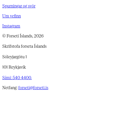
Spurningar og svör
Um vefinn
Instagram
© Forseti Íslands, 2026
Skrifstofa forseta Íslands
Sóleyjargötu 1
101 Reykjavík
Sími: 540 4400.
Netfang:
forseti@forseti.is