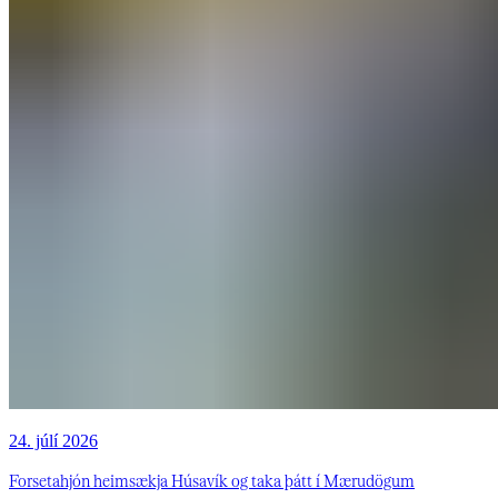
24. júlí 2026
Forsetahjón heimsækja Húsavík og taka þátt í Mærudögum