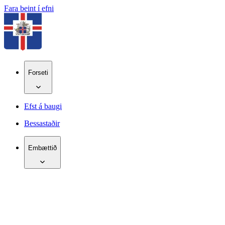
Fara beint í efni
Forseti
Efst á baugi
Bessastaðir
Embættið
IS
EN