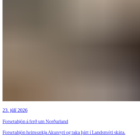
23. júlí 2026
Forsetahjón á ferð um Norðurland
Forsetahjón heimsækja Akureyri og taka þátt í Landsmóti skáta.