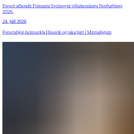
Forseti afhendir Frímanni Sveinssyni viðurkenningu Norðurþings
2026.
24. júlí 2026
Forsetahjón heimsækja Húsavík og taka þátt í Mærudögum